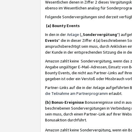
Wesentlichen denen in Ziffer 2 dieses Vergütung
ebenso im Wesentlichen analog für Sonderprogr
Folgende Sondervergütungen sind derzeit verfüg
(a) Bounty Events
In den in der
Anlage
(„
Sondervergütung
“) aufge
Events
“ die in dieser Ziffer 4 (a) beschriebenen 
anspruchsberechtigt sein muss, durch Anklicken ei
der Kunde in der entsprechenden Sitzung die in d
Amazon zahlt keine Sondervergütung, wenn das z
Angabe ungültiger E-Mail-Adressen, Einsatz von B
Bounty Events, die nicht aus Partner-Links auf Ihre
gegeben ist oder ein Verstoß oder Missbrauch vorl
Partner-Links auf die in der Anlage aufgeführte
die Teilnahme am Partnerprogramm
erlaubt.
(b) Bonus-Ereignisse
Bonusereignisse sind in au
beschriebenen Sondervergütungen in Verbindung m
sein muss, durch einen Partner-Link auf Ihrer We
Bonusaktion durchführt.
Amazon zahlt keine Sondervergütung, wenn ein Bon