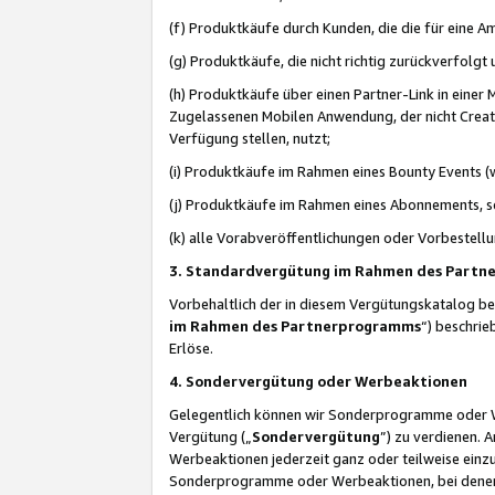
(f) Produktkäufe durch Kunden, die die für eine
(g) Produktkäufe, die nicht richtig zurückverfolg
(h) Produktkäufe über einen Partner-Link in einer
Zugelassenen Mobilen Anwendung, der nicht Creator
Verfügung stellen, nutzt;
(i) Produktkäufe im Rahmen eines Bounty Events (w
(j) Produktkäufe im Rahmen eines Abonnements, so
(k) alle Vorabveröffentlichungen oder Vorbestellu
3. Standardvergütung im Rahmen des Part
Vorbehaltlich der in diesem Vergütungskatalog b
im Rahmen des Partnerprogramms
“) beschri
Erlöse.
4. Sondervergütung oder Werbeaktionen
Gelegentlich können wir Sonderprogramme oder Wer
Vergütung („
Sondervergütung
”) zu verdienen. 
Werbeaktionen jederzeit ganz oder teilweise einz
Sonderprogramme oder Werbeaktionen, bei denen e