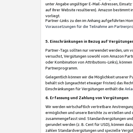
unter Angabe ungültiger E-Mail-Adressen, Einsatz
auf Ihrer Website resultieren). Amazon bestimmt i
vorliegt.
Partner-Links zu den im Anhang aufgeführten Hom
Voraussetzungen für die Teilnahme am Partnerp
5. Einschränkungen in Bezug auf Vergütunge
Partner-Tags sollten nur verwendet werden, um von 
versuchst, Vergütungen sowohl vom Amazon Partn
oder Kombination von Attributions-Links), könne
Partnerprogramm.
Gelegentlich können wir die Möglichkeit unsere
behält sich (ungeachtet etwaiger Fristen) das Rec
Einschränkungen für Vergütungen enthält die
Anla
6. Erfassung und Zahlung von Vergütungen
Wir werden wirtschaftlich vertretbare Anstrengu
ermöglichen und unsere Berichte zu erstellen und 
zusammengefasst sind. Standardvergütungen und s
gerundet werden (z. B. Cent für USD), können dazu
zahlen Standardvergütungen und spezielle Vergüt