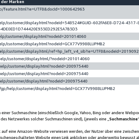
e der Marken
gp/feature.html?ie=UTF8&docId=1000642963
help/customer/display.html?nodeId=548524#GUID-602FA6E8-D724-4317-
64DE0ED1D744420E933ED292E5A7B3D3
elp/customer/display.html?nodeId=201014060
help/customer/display.html?nodeId=GCX77V9988LUPMB2
help/customer/display.html/ref=hp_left_v4_sib?ie=UTF8&nodeId=201909
help/customer/display.html/?nodeId=201014060
help/customer/display.html?nodeId=200975440
help/customer/display.html?nodeId=200975440
help/customer/display.html?nodeId=200975440
/gp/help/customer/display.html?nodeId=GCX77V9988LUPMB2
n einer Suchmaschine (einschließlich Google, Yahoo, Bing oder andere Webp
 des Netzwerkes solcher Suchmaschinen sind), (jeweils eine „
Suchmaschine
nk auf eine Amazon-Website verwiesen werden, der Nutzer über eine zwische
ischengeschalteten Website einen Link anklicken oder anderweitig bewusst a