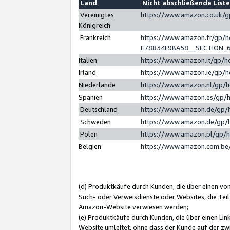
Land
Nicht abschließende List
Vereinigtes
https://www.amazon.co.uk/
Königreich
Frankreich
https://www.amazon.fr/gp/
E78834F9BA58__SECTION_
Italien
https://www.amazon.it/gp/h
Irland
https://www.amazon.ie/gp/
Niederlande
https://www.amazon.nl/gp/
Spanien
https://www.amazon.es/gp/
Deutschland
https://www.amazon.de/gp/
Schweden
https://www.amazon.de/gp/
Polen
https://www.amazon.pl/gp/
Belgien
https://www.amazon.com.be
(d) Produktkäufe durch Kunden, die über einen vo
Such- oder Verweisdienste oder Websites, die Teil
Amazon-Website verwiesen werden;
(e) Produktkäufe durch Kunden, die über einen Li
Website umleitet, ohne dass der Kunde auf der zw