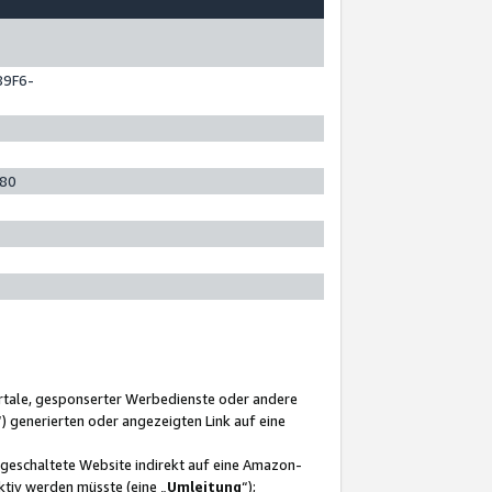
89F6-
280
ortale, gesponserter Werbedienste oder andere
“) generierten oder angezeigten Link auf eine
ngeschaltete Website indirekt auf eine Amazon-
ktiv werden müsste (eine „
Umleitung
“);