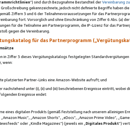
rammrichtlinien
“) sind durch Bezugnahme Bestandteil der
Vereinbarung z
Großschreibung gekennzeichnete, jedoch nicht definierte Begriffe haben die
 gemäß Ziffern 3 und 6 der Teilnahmevoraussetzungen für das Partnerprogram
nbarung fort. Vorsorglich und ohne Einschränkung von Ziffer 6 Abs. (a) der
ungen für die Teilnahme am Partnerprogramm, die IP-Lizenz für das Partner
rstoß gegen die Vereinbarung.
ungskatalog für das Partnerprogramm („Vergütungska
 Umsätze
n in Ziffer 3 dieses Vergütungskatalogs festgelegten Standardvergütungen v
r, wenn:
ite platzierten Partner-Links eine Amazon-Website aufruft; und
r nachstehend unter (i), (ii) und (iii) beschriebenen Ereignisse eintritt, wobe
 folgenden Ereignisse endet:
hme eines digitalen Produkts (gemäß Feststellung nach unserem alleinigen 
 „Amazon Music“, „Amazon Shorts“, „eDocs“, „Amazon Prime Video“, „Game
Newsfeeds“ oder „Kindle Magazines“) (jeweils ein „
Digitales Produkt
“) ver