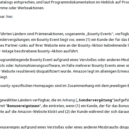
skatalogs entsprechen, und laut Programmdokumentation im Hinblick auf Pr
amme oder Werbeaktionen.
bar:
hier
.
führten Ländern sind Prämienaktionen, sogenannte „Bounty Events“, verfügb
Sondervergütungen; ein Bounty Event liegt vor, wenn (1) ein Kunde der für da
nes Partner-Links auf Ihrer Website eine an der Bounty-Aktion teilnehmende 
er Anlage beschriebene Bounty-Aktion ausführt.
ugrundeliegende Bounty Event aufgrund eines Verstoßes oder anderen Miss
ots oder Automatisierungssoftware, im Falle mehrerer Bounty Events einer e
r Website resultieren) disqualifiziert wurde. Amazon legt im alleinigen Ermess
iegt.
n Bounty-spezifischen Homepages sind im Zusammenhang mit dem jeweiligen
sgewählten Ländern verfügbar, die im
Anhang
(„
Sondervergütung
“)aufgefüh
it "
Bonusereignissen
", die eintreten, wenn (1) ein Kunde, der für das Bon
bsite auf die Amazon-Website klickt und (2) der Kunde während der sich dar
usereignis aufgrund eines Verstoßes oder eines anderen Missbrauchs disqua