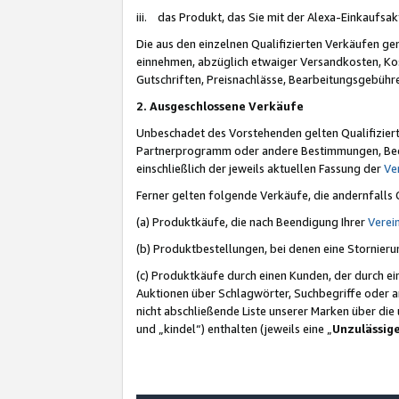
iii. das Produkt, das Sie mit der Alexa-Einkaufsa
Die aus den einzelnen Qualifizierten Verkäufen gen
einnehmen, abzüglich etwaiger Versandkosten, Ko
Gutschriften, Preisnachlässe, Bearbeitungsgebühr
2. Ausgeschlossene Verkäufe
Unbeschadet des Vorstehenden gelten Qualifiziert
Partnerprogramm oder andere Bestimmungen, Beding
einschließlich der jeweils aktuellen Fassung der
Ve
Ferner gelten folgende Verkäufe, die andernfalls
(a) Produktkäufe, die nach Beendigung Ihrer
Verei
(b) Produktbestellungen, bei denen eine Stornier
(c) Produktkäufe durch einen Kunden, der durch e
Auktionen über Schlagwörter, Suchbegriffe oder a
nicht abschließende Liste unserer Marken über di
und „kindel“) enthalten (jeweils eine „
Unzulässig