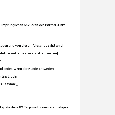
 ursprünglichen Anklicken des Partner-Links
laden und von diesem/dieser bezahlt wird
rodukte auf amazon.co.uk anbieten):
d
 und endet, wenn der Kunde entweder:
erlässt, oder
ls Session
“),
t spätestens 89 Tage nach seiner erstmaligen