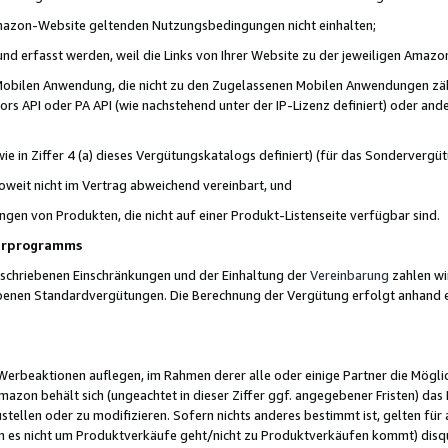
 Amazon-Website geltenden Nutzungsbedingungen nicht einhalten;
t und erfasst werden, weil die Links von Ihrer Website zu der jeweiligen Am
 Mobilen Anwendung, die nicht zu den Zugelassenen Mobilen Anwendungen zählt
s API oder PA API (wie nachstehend unter der IP-Lizenz definiert) oder ander
ie in Ziffer 4 (a) dieses Vergütungskatalogs definiert) (für das Sonderverg
weit nicht im Vertrag abweichend vereinbart, und
ngen von Produkten, die nicht auf einer Produkt-Listenseite verfügbar sind.
nerprogramms
eschriebenen Einschränkungen und der Einhaltung der
Vereinbarung
zahlen wir
ebenen Standardvergütungen. Die Berechnung der Vergütung erfolgt anhand e
beaktionen auflegen, im Rahmen derer alle oder einige Partner die Möglichk
Amazon behält sich (ungeachtet in dieser Ziffer ggf. angegebener Fristen) d
ustellen oder zu modifizieren. Sofern nichts anderes bestimmt ist, gelten 
s nicht um Produktverkäufe geht/nicht zu Produktverkäufen kommt) disqua