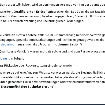
ktion vorgestellt haben, wird an den Kunden versandt, von ihm gestreamt od
erierten „
Qualifizierten Erlöse
“ entsprechen den Beträgen, die wir tatsäch
sten für Geschenkverpackung, Bearbeitungsgebühren, Steuern (z. B. Umsatz-
en bei Kreditkartenzahlung und uneinbringlicher Forderungen.
e Verkäufe nicht als solche, falls sie im Zusammenhang mit einem Verstoß 
ungen, Spezifikationen, Erklärungen und Richtlinien getätigt werden, die 
reinbarung
(zusammen die „
Programmdokumentation
“).
 Qualifizierte Verkäufe wären, nicht als solche und sind vom Partnerprogra
nbarung
erfolgen;
ung, Rückgabe oder Rückerstattung eingeleitet wurde;
ine Anzeige auf eine Amazon-Website verwiesen wurde, die Sieeinschließlich
ndere Identifikatoren käuflich erworben haben,die das Wort „amazon“ oder 
e unten genannten Links) bzw. Abwandlungen oder falsch buchstabierte Varia
e Kostenpflichtige Suchplatzierung
”);