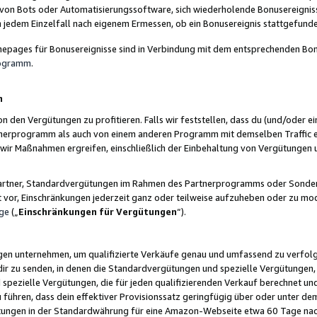
 von Bots oder Automatisierungssoftware, sich wiederholende Bonusereignisse
n jedem Einzelfall nach eigenem Ermessen, ob ein Bonusereignis stattgefund
epages für Bonusereignisse sind in Verbindung mit dem entsprechenden Bonu
rogramm
.
n
den Vergütungen zu profitieren. Falls wir feststellen, dass du (und/oder ein
erprogramm als auch von einem anderen Programm mit demselben Traffic ei
n wir Maßnahmen ergreifen, einschließlich der Einbehaltung von Vergütunge
r Partner, Standardvergütungen im Rahmen des Partnerprogramms oder Sonde
ht vor, Einschränkungen jederzeit ganz oder teilweise aufzuheben oder zu mod
ge
(„
Einschränkungen für Vergütungen
“).
ngen unternehmen, um qualifizierte Verkäufe genau und umfassend zu verfol
dir zu senden, in denen die Standardvergütungen und spezielle Vergütungen, 
pezielle Vergütungen, die für jeden qualifizierenden Verkauf berechnet un
 führen, dass dein effektiver Provisionssatz geringfügig über oder unter dem
ungen in der Standardwährung für eine Amazon-Webseite etwa 60 Tage nach