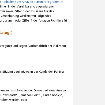
ur Teilnahme am Amazon-Partnerprogramm
; in
 ihnen in der Vereinbarung zugewiesene
m sowie Ziffer 3 der IP-Lizenz für das
 Vereinbarung wird hiermit Folgendes
programm oder Ziffer 1 der Amazon Richtlinie für
talog“)
ergütet und liegen (vorbehaltlich der in diesem
i die Sitzung beginnt, wenn der Kunde den Partner-
Ermessen, zum Beispiel der Download einer Amazon
 Downloads“, „Amazon Coin“, „Kindle Books“,
trieben werden, oder