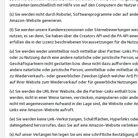
umzuleiten (einschließlich mit Hilfe von auf den Computern der Nutzer i
(s) Sie werden nicht durch Roboter, Softwareprogramme oder auf andere
Amazon-Website generieren.
(t) Sie werden unsere Kundenrezensionen oder Sternebewertungen wed
nutzen, es sei denn, Sie haben über die Creators API und die PA API e
erfüllen die in der Lizenz beschriebenen Voraussetzungen für die Nutzu
(u) Sie werden weder unmittelbar noch mittelbar über Partner-Links P
oder zu Nutzung durch eine andere natürliche oder juristische Person,
Geschäftspartnern nicht gestatten bzw. diese nicht dazu auffordern od
andere natürliche oder juristische Person, unmittelbar oder mittelbar
zu Wiederverkaufs- oder gewerblichen Zwecken (gleich welcher Art) 
auf Ihrer Website zum Wiederverkauf oder für gewerbliche Nutzungen 
(v) Sie werden die URL Ihrer Website, die die Partner-Links enthält b
werden, nicht in einer Weise tarnen, verstecken, manipulieren oder and
nicht mit angemessenem Aufwand in der Lage sind, die Website oder A
Links eine Amazon-Website aufruft.
(w) Sie werden keine Link-Verkürzungen, Schaltflächen, Hyperlinks ode
dahingehend hervorrufen, dass Sie auf eine Amazon-Website verlinken
(x) Auf unser Verlangen hin legen Sie uns eine schriftliche Bestätigung