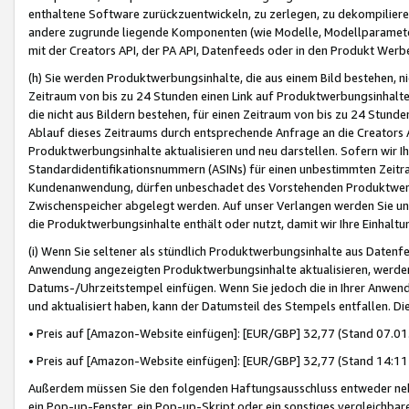
enthaltene Software zurückzuentwickeln, zu zerlegen, zu dekompilier
andere zugrunde liegende Komponenten (wie Modelle, Modellparameter
mit der Creators API, der PA API, Datenfeeds oder in den Produkt Werb
(h) Sie werden Produktwerbungsinhalte, die aus einem Bild bestehen, ni
Zeitraum von bis zu 24 Stunden einen Link auf Produktwerbungsinhalte
die nicht aus Bildern bestehen, für einen Zeitraum von bis zu 24 Stund
Ablauf dieses Zeitraums durch entsprechende Anfrage an die Creators 
Produktwerbungsinhalte aktualisieren und neu darstellen. Sofern wir Ih
Standardidentifikationsnummern (ASINs) für einen unbestimmten Zeitra
Kundenanwendung, dürfen unbeschadet des Vorstehenden Produktwerbu
Zwischenspeicher abgelegt werden. Auf unser Verlangen werden Sie un
die Produktwerbungsinhalte enthält oder nutzt, damit wir Ihre Einhalt
(i) Wenn Sie seltener als stündlich Produktwerbungsinhalte aus Datenfe
Anwendung angezeigten Produktwerbungsinhalte aktualisieren, werden 
Datums-/Uhrzeitstempel einfügen. Wenn Sie jedoch die in Ihrer Anwe
und aktualisiert haben, kann der Datumsteil des Stempels entfallen. Dies
• Preis auf [Amazon-Website einfügen]: [EUR/GBP] 32,77 (Stand 07.01.
• Preis auf [Amazon-Website einfügen]: [EUR/GBP] 32,77 (Stand 14:11 
Außerdem müssen Sie den folgenden Haftungsausschluss entweder neb
ein Pop-up-Fenster, ein Pop-up-Skript oder ein sonstiges vergleichba