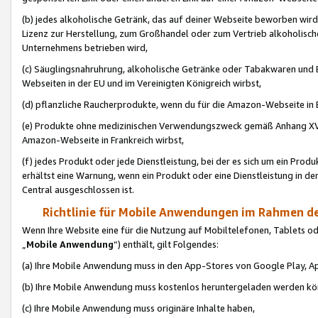
(b) jedes alkoholische Getränk, das auf deiner Webseite beworben wird
Lizenz zur Herstellung, zum Großhandel oder zum Vertrieb alkoholisch
Unternehmens betrieben wird,
(c) Säuglingsnahruhrung, alkoholische Getränke oder Tabakwaren und E
Webseiten in der EU und im Vereinigten Königreich wirbst,
(d) pflanzliche Raucherprodukte, wenn du für die Amazon-Webseite in B
(e) Produkte ohne medizinischen Verwendungszweck gemäß Anhang XVI 
Amazon-Webseite in Frankreich wirbst,
(f) jedes Produkt oder jede Dienstleistung, bei der es sich um ein Prod
erhältst eine Warnung, wenn ein Produkt oder eine Dienstleistung in de
Central ausgeschlossen ist.
Richtlinie für Mobile Anwendungen im Rahmen de
Wenn Ihre Website eine für die Nutzung auf Mobiltelefonen, Tablets 
„
Mobile Anwendung
“) enthält, gilt Folgendes:
(a) Ihre Mobile Anwendung muss in den App-Stores von Google Play, A
(b) Ihre Mobile Anwendung muss kostenlos heruntergeladen werden könn
(c) Ihre Mobile Anwendung muss originäre Inhalte haben,