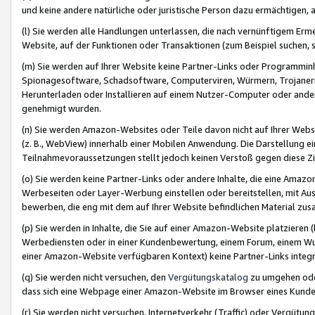
und keine andere natürliche oder juristische Person dazu ermächtigen, a
(l) Sie werden alle Handlungen unterlassen, die nach vernünftigem Erme
Website, auf der Funktionen oder Transaktionen (zum Beispiel suchen, s
(m) Sie werden auf Ihrer Website keine Partner-Links oder Programmin
Spionagesoftware, Schadsoftware, Computerviren, Würmern, Trojaner
Herunterladen oder Installieren auf einem Nutzer-Computer oder ande
genehmigt wurden.
(n) Sie werden Amazon-Websites oder Teile davon nicht auf Ihrer Websi
(z. B., WebView) innerhalb einer Mobilen Anwendung. Die Darstellung ein
Teilnahmevoraussetzungen stellt jedoch keinen Verstoß gegen diese Zif
(o) Sie werden keine Partner-Links oder andere Inhalte, die eine Am
Werbeseiten oder Layer-Werbung einstellen oder bereitstellen, mit Au
bewerben, die eng mit dem auf Ihrer Website befindlichen Material z
(p) Sie werden in Inhalte, die Sie auf einer Amazon-Website platzier
Werbediensten oder in einer Kundenbewertung, einem Forum, einem Wun
einer Amazon-Website verfügbaren Kontext) keine Partner-Links integr
(q) Sie werden nicht versuchen, den
Vergütungskatalog
zu umgehen oder
dass sich eine Webpage einer Amazon-Website im Browser eines Kunden 
(r) Sie werden nicht versuchen, Internetverkehr (Traffic) oder Vergü