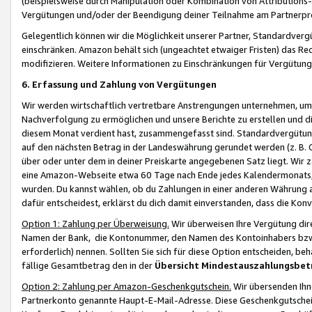
(beispielsweise durch Manipulation oder Kombination von Attributions-
Vergütungen und/oder der Beendigung deiner Teilnahme am Partnerp
Gelegentlich können wir die Möglichkeit unserer Partner, Standardv
einschränken. Amazon behält sich (ungeachtet etwaiger Fristen) das Re
modifizieren. Weitere Informationen zu Einschränkungen für Vergütung
6. Erfassung und Zahlung von Vergütungen
Wir werden wirtschaftlich vertretbare Anstrengungen unternehmen, um 
Nachverfolgung zu ermöglichen und unsere Berichte zu erstellen und di
diesem Monat verdient hast, zusammengefasst sind. Standardvergütung
auf den nächsten Betrag in der Landeswährung gerundet werden (z. B. C
über oder unter dem in deiner Preiskarte angegebenen Satz liegt. Wir
eine Amazon-Webseite etwa 60 Tage nach Ende jedes Kalendermonats, i
wurden. Du kannst wählen, ob du Zahlungen in einer anderen Währung
dafür entscheidest, erklärst du dich damit einverstanden, dass die K
Option 1: Zahlung per Überweisung.
Wir überweisen Ihre Vergütung dir
Namen der Bank, die Kontonummer, den Namen des Kontoinhabers bzw. a
erforderlich) nennen. Sollten Sie sich für diese Option entscheiden, be
fällige Gesamtbetrag den in der
Übersicht Mindestauszahlungsbet
Option 2: Zahlung per Amazon-Geschenkgutschein.
Wir übersenden Ihne
Partnerkonto genannte Haupt-E-Mail-Adresse. Diese Geschenkgutschei