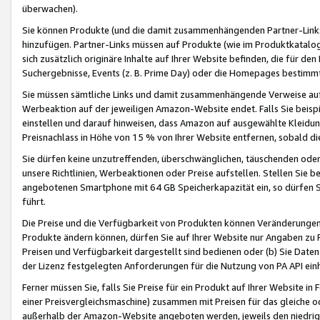
überwachen).
Sie können Produkte (und die damit zusammenhängenden Partner-Links)
hinzufügen. Partner-Links müssen auf Produkte (wie im Produktkatalog de
sich zusätzlich originäre Inhalte auf Ihrer Website befinden, die für 
Suchergebnisse, Events (z. B. Prime Day) oder die Homepages bestimmte
Sie müssen sämtliche Links und damit zusammenhängende Verweise auf z
Werbeaktion auf der jeweiligen Amazon-Website endet. Falls Sie beisp
einstellen und darauf hinweisen, dass Amazon auf ausgewählte Kleidun
Preisnachlass in Höhe von 15 % von Ihrer Website entfernen, sobald di
Sie dürfen keine unzutreffenden, überschwänglichen, täuschenden od
unsere Richtlinien, Werbeaktionen oder Preise aufstellen. Stellen Sie 
angebotenen Smartphone mit 64 GB Speicherkapazität ein, so dürfen S
führt.
Die Preise und die Verfügbarkeit von Produkten können Veränderungen 
Produkte ändern können, dürfen Sie auf Ihrer Website nur Angaben zu P
Preisen und Verfügbarkeit dargestellt sind bedienen oder (b) Sie Daten
der Lizenz festgelegten Anforderungen für die Nutzung von PA API einh
Ferner müssen Sie, falls Sie Preise für ein Produkt auf Ihrer Website in 
einer Preisvergleichsmaschine) zusammen mit Preisen für das gleiche o
außerhalb der Amazon-Website angeboten werden, jeweils den niedrigst