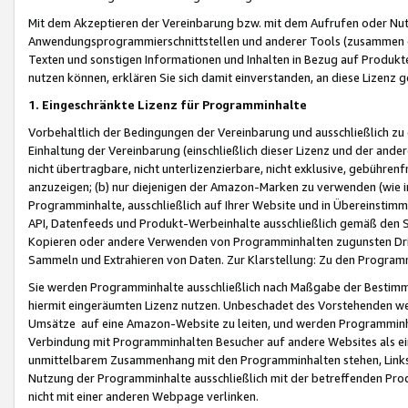
Mit dem Akzeptieren der Vereinbarung bzw. mit dem Aufrufen oder Nutz
Anwendungsprogrammierschnittstellen und anderer Tools (zusammen die
Texten und sonstigen Informationen und Inhalten in Bezug auf Produkte
nutzen können, erklären Sie sich damit einverstanden, an diese Lizenz 
1. Eingeschränkte Lizenz für Programminhalte
Vorbehaltlich der Bedingungen der Vereinbarung und ausschließlich z
Einhaltung der Vereinbarung (einschließlich dieser Lizenz und der ande
nicht übertragbare, nicht unterlizenzierbare, nicht exklusive, gebühren
anzuzeigen; (b) nur diejenigen der Amazon-Marken zu verwenden (wie in 
Programminhalte, ausschließlich auf Ihrer Website und in Übereinstimmu
API, Datenfeeds und Produkt-Werbeinhalte ausschließlich gemäß den Spe
Kopieren oder andere Verwenden von Programminhalten zugunsten Dri
Sammeln und Extrahieren von Daten. Zur Klarstellung: Zu den Program
Sie werden Programminhalte ausschließlich nach Maßgabe der Besti
hiermit eingeräumten Lizenz nutzen. Unbeschadet des Vorstehenden we
Umsätze auf eine Amazon-Website zu leiten, und werden Programminhal
Verbindung mit Programminhalten Besucher auf andere Websites als ein
unmittelbarem Zusammenhang mit den Programminhalten stehen, Links z
Nutzung der Programminhalte ausschließlich mit der betreffenden Pr
nicht mit einer anderen Webpage verlinken.