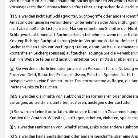
Werbeinhalte im Zusammenhang mit Suchergebnissen verwendet werden,
vorausgesetzt die Suchmaschine verfügt über entsprechende Ausschlu
(f) Sie werden nicht auf Schlagwörter, Suchbegriffe oder andere Ident
Amazon oder unseren verbundenen Unternehmen oder Abwandlungen bzw
nicht abschließende Liste unserer Marken entnehmen Sie bitte der Nich
Schlagwortauktionen auf Suchmaschinen teilnehmen, wenn die sich da
Kostenpflichtige Suchplatzierung (wie im
Vergütungskatalog
definiert
Suchmaschinen Links zur Verfügung stellen, damit Sie bei allgemeinen I
kostenfreien Suchergebnissen) auftauchen, solange Sie die
Vereinbaru
auf Ihre Website leiten und nicht unmittelbar oder mittelbar über eine
(g) Sie werden natürlichen oder juristischen Personen für die Nutzung 
Form von Geld, Rabatten, Preisnachlässen, Punkten, Spenden für Hilfs
beispielsweise keine Prämien- oder Treueprogramme auflegen, die Anrei
Partner-Links zu besuchen.
(h) Sie werden die Inhalte von elektronischen Formularen oder anderem M
abfangen, aufzeichnen, umleiten, auslesen, auslegen oder ausfüllen.
(i) Sie werden keine Kontodaten, die unsere Kunden im Zusammenhang 
Kunden der Amazon-Websites), abfragen, erheben, einholen, speichern,
(j) Sie werden Funktionen von Schaltflächen, Links oder andere Funkti
(k) Sie werden keine Bestellungen oder andere Geschäfte über eine Ama