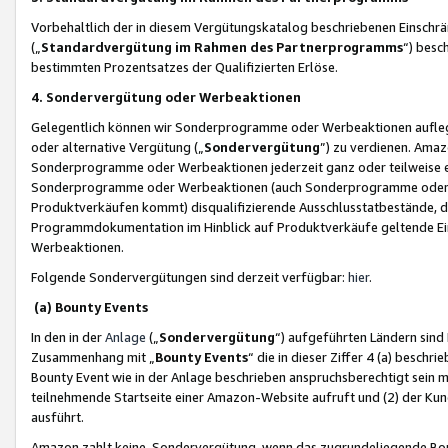
Vorbehaltlich der in diesem Vergütungskatalog beschriebenen Einschr
(„
Standardvergütung im Rahmen des Partnerprogramms
“) besc
bestimmten Prozentsatzes der Qualifizierten Erlöse.
4. Sondervergütung oder Werbeaktionen
Gelegentlich können wir Sonderprogramme oder Werbeaktionen auflegen,
oder alternative Vergütung („
Sondervergütung
”) zu verdienen. Amazo
Sonderprogramme oder Werbeaktionen jederzeit ganz oder teilweise einz
Sonderprogramme oder Werbeaktionen (auch Sonderprogramme oder We
Produktverkäufen kommt) disqualifizierende Ausschlusstatbestände, di
Programmdokumentation im Hinblick auf Produktverkäufe geltende E
Werbeaktionen.
Folgende Sondervergütungen sind derzeit verfügbar:
hier
.
(a) Bounty Events
In den in der
Anlage
(„
Sondervergütung
“) aufgeführten Ländern sind
Zusammenhang mit „
Bounty Events
“ die in dieser Ziffer 4 (a) besch
Bounty Event wie in der Anlage beschrieben anspruchsberechtigt sein mu
teilnehmende Startseite einer Amazon-Website aufruft und (2) der Kun
ausführt.
Amazon zahlt keine Sondervergütung, wenn das zugrundeliegende Boun