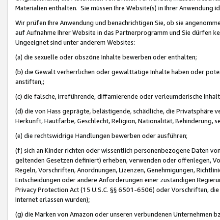
Materialien enthalten. Sie müssen Ihre Website(s) in Ihrer Anwendung ide
Wir prüfen Ihre Anwendung und benachrichtigen Sie, ob sie angenommen
auf Aufnahme Ihrer Website in das Partnerprogramm und Sie dürfen kei
Ungeeignet sind unter anderem Websites:
(a) die sexuelle oder obszöne Inhalte bewerben oder enthalten;
(b) die Gewalt verherrlichen oder gewalttätige Inhalte haben oder pot
anstiften,;
(c) die falsche, irreführende, diffamierende oder verleumderische Inha
(d) die von Hass geprägte, belästigende, schädliche, die Privatsphäre v
Herkunft, Hautfarbe, Geschlecht, Religion, Nationalität, Behinderung, 
(e) die rechtswidrige Handlungen bewerben oder ausführen;
(f) sich an Kinder richten oder wissentlich personenbezogene Daten vo
geltenden Gesetzen definiert) erheben, verwenden oder offenlegen, Vo
Regeln, Vorschriften, Anordnungen, Lizenzen, Genehmigungen, Richtlini
Entscheidungen oder andere Anforderungen einer zuständigen Regierung
Privacy Protection Act (15 U.S.C. §§ 6501-6506) oder Vorschriften, di
Internet erlassen wurden);
(g) die Marken von Amazon oder unseren verbundenen Unternehmen b