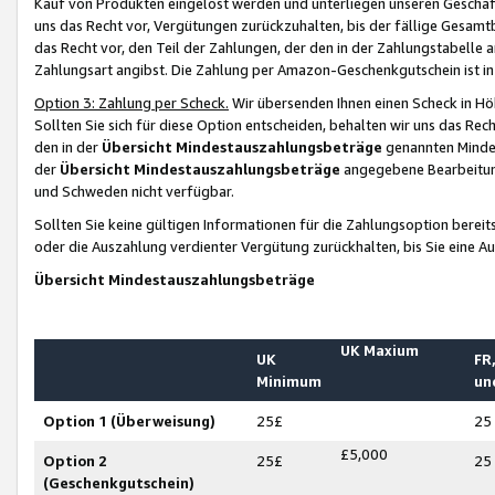
Kauf von Produkten eingelöst werden und unterliegen unseren Geschäf
uns das Recht vor, Vergütungen zurückzuhalten, bis der fällige Gesamt
das Recht vor, den Teil der Zahlungen, der den in der Zahlungstabelle 
Zahlungsart angibst. Die Zahlung per Amazon-Geschenkgutschein ist in
Option 3: Zahlung per Scheck.
Wir übersenden Ihnen einen Scheck in Höh
Sollten Sie sich für diese Option entscheiden, behalten wir uns das Rec
den in der
Übersicht Mindestauszahlungsbeträge
genannten Mindest
der
Übersicht Mindestauszahlungsbeträge
angegebene Bearbeitung
und Schweden nicht verfügbar.
Sollten Sie keine gültigen Informationen für die Zahlungsoption bereit
oder die Auszahlung verdienter Vergütung zurückhalten, bis Sie eine A
Übersicht Mindestauszahlungsbeträge
UK Maxium
UK
FR,
Minimum
un
Option 1 (Überweisung)
25£
25
£5,000
Option 2
25£
25
(Geschenkgutschein)