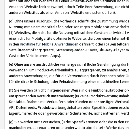
nicht mit anderen Websites als einer Amazon-Website verlinken oder i
Amazon-Website lenken (wobei jedoch Teile Ihrer Anwendung, die nich
anderen Websites als einer Amazon-Website enthalten dürfen).
(d) Ohne unsere ausdrückliche vorherige schriftliche Zustimmung werd
Nutzung mit einem Mobiltelefon oder sonstigen Mobilgerät entwickelt
(1) Websites, die nicht für die Nutzung mit solchen Geräten entwickelt
eine nicht für Mobilgeräte optimierte Website, die über einen Interne
in den
Richtlinie für Mobile Anwendungen
definiert, oder (3) Beistellge
Satellitenempfangsgeräte, Streaming-Video-Player, Blu-Ray-Player ode
Cast oder Vizio Internet-Apps).
(e) Ohne unsere ausdrückliche vorherige schriftliche Genehmigung dürfe
verwenden, um Produkt-Werbeinhalte zu aggregieren, zu analysieren, 
anderen Anwendungen, die für die Verwendung durch Personen oder Or
für die direkte Schulung oder Feinabstimmung eines maschinellen Lern
(f) Sie werden (i) nicht in irgendeiner Weise in die Funktionalität ode
entsprechenden Versuch unternehmen; (ii) keine Produktwerbungsinha
Kontaktaufnahme mit Verkäufern oder Kunden oder sonstiger Werbeaktiv
API, Datenfeeds, Produktwerbungsinhalten oder Spezifikationen erschei
Eigentumsrechte oder gewerblicher Schutzrechte, nicht entfernen, verd
(g) Sie werden nicht versuchen, (i) die Spezifikationen oder die in de
manipulieren, zu reparieren oder anderweitig abgeleitete Werke davon z