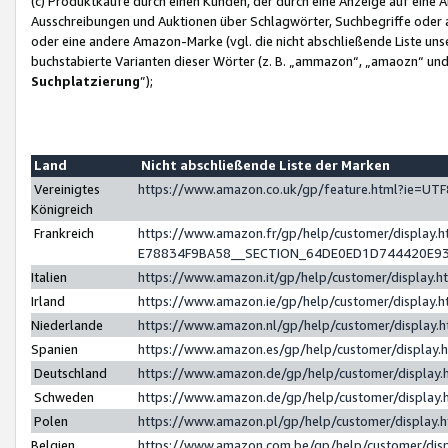
(c) Produktkäufe durch einen Kunden, der durch eine Anzeige auf eine 
Ausschreibungen und Auktionen über Schlagwörter, Suchbegriffe oder 
oder eine andere Amazon-Marke (vgl. die nicht abschließende Liste un
buchstabierte Varianten dieser Wörter (z. B. „ammazon“, „amaozn“ und „
Suchplatzierung
”);
Land
Nicht abschließende Liste der Marken
Vereinigtes
https://www.amazon.co.uk/gp/feature.html?ie=U
Königreich
Frankreich
https://www.amazon.fr/gp/help/customer/displa
E78834F9BA58__SECTION_64DE0ED1D744420E9
Italien
https://www.amazon.it/gp/help/customer/display
Irland
https://www.amazon.ie/gp/help/customer/displa
Niederlande
https://www.amazon.nl/gp/help/customer/display
Spanien
https://www.amazon.es/gp/help/customer/display
Deutschland
https://www.amazon.de/gp/help/customer/displa
Schweden
https://www.amazon.de/gp/help/customer/displa
Polen
https://www.amazon.pl/gp/help/customer/display
Belgien
https://www.amazon.com.be/gp/help/customer/d