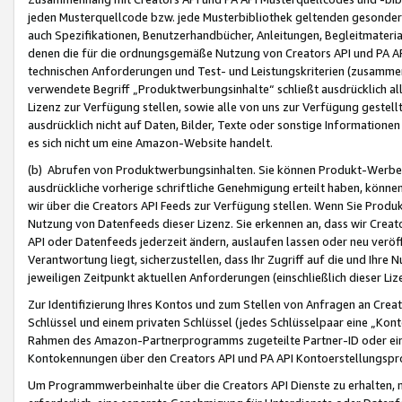
jeden Musterquellcode bzw. jede Musterbibliothek geltenden gesonder
auch Spezifikationen, Benutzerhandbücher, Anleitungen, Begleitmaterial
denen die für die ordnungsgemäße Nutzung von Creators API und PA A
technischen Anforderungen und Test- und Leistungskriterien (zusammen
verwendete Begriff „Produktwerbungsinhalte“ schließt ausdrücklich al
Lizenz zur Verfügung stellen, sowie alle von uns zur Verfügung gestel
ausdrücklich nicht auf Daten, Bilder, Texte oder sonstige Informatione
es sich nicht um eine Amazon-Website handelt.
(b) Abrufen von Produktwerbungsinhalten. Sie können Produkt-Werbein
ausdrückliche vorherige schriftliche Genehmigung erteilt haben, könn
wir über die Creators API Feeds zur Verfügung stellen. Wenn Sie Produk
Nutzung von Datenfeeds dieser Lizenz. Sie erkennen an, dass wir Creat
API oder Datenfeeds jederzeit ändern, auslaufen lassen oder neu veröffe
Verantwortung liegt, sicherzustellen, dass Ihr Zugriff auf die und Ihr
jeweiligen Zeitpunkt aktuellen Anforderungen (einschließlich dieser Liz
Zur Identifizierung Ihres Kontos und zum Stellen von Anfragen an Crea
Schlüssel und einem privaten Schlüssel (jedes Schlüsselpaar eine „Kon
Rahmen des Amazon-Partnerprogramms zugeteilte Partner-ID oder ein
Kontokennungen über den Creators API und PA API Kontoerstellungspro
Um Programmwerbeinhalte über die Creators API Dienste zu erhalten, m