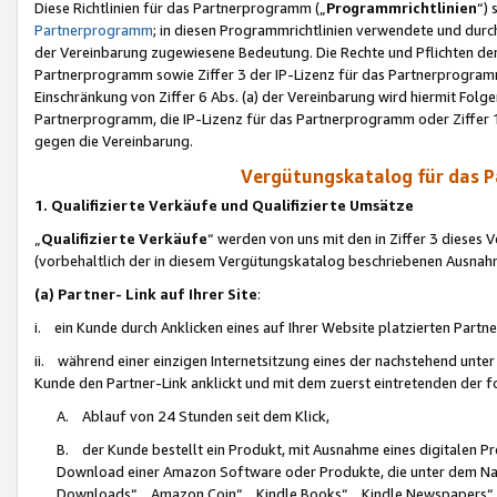
Diese Richtlinien für das Partnerprogramm („
Programmrichtlinien
“)
Partnerprogramm
; in diesen Programmrichtlinien verwendete und durch
der Vereinbarung zugewiesene Bedeutung. Die Rechte und Pflichten de
Partnerprogramm sowie Ziffer 3 der IP-Lizenz für das Partnerprogram
Einschränkung von Ziffer 6 Abs. (a) der Vereinbarung wird hiermit Fol
Partnerprogramm, die IP-Lizenz für das Partnerprogramm oder Ziffer 1
gegen die Vereinbarung.
Vergütungskatalog für das 
1. Qualifizierte Verkäufe und Qualifizierte Umsätze
„
Qualifizierte Verkäufe
“ werden von uns mit den in Ziffer 3 diese
(vorbehaltlich der in diesem Vergütungskatalog beschriebenen Ausnah
(a) Partner- Link auf Ihrer Site
:
i. ein Kunde durch Anklicken eines auf Ihrer Website platzierten Part
ii. während einer einzigen Internetsitzung eines der nachstehend unter (i)
Kunde den Partner-Link anklickt und mit dem zuerst eintretenden der f
A. Ablauf von 24 Stunden seit dem Klick,
B. der Kunde bestellt ein Produkt, mit Ausnahme eines digitalen P
Download einer Amazon Software oder Produkte, die unter dem N
Downloads“, „Amazon Coin“, „Kindle Books“, „Kindle Newspapers“, „