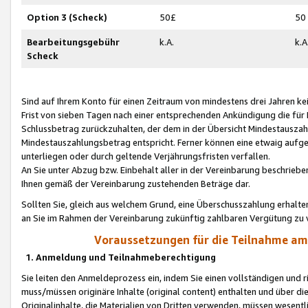
Option 3 (Scheck)
50£
50
Bearbeitungsgebühr
k.A.
k.A
Scheck
Sind auf Ihrem Konto für einen Zeitraum von mindestens drei Jahren kein
Frist von sieben Tagen nach einer entsprechenden Ankündigung die für
Schlussbetrag zurückzuhalten, der dem in der Übersicht Mindestausz
Mindestauszahlungsbetrag entspricht. Ferner können eine etwaig aufg
unterliegen oder durch geltende Verjährungsfristen verfallen.
An Sie unter Abzug bzw. Einbehalt aller in der Vereinbarung beschrieb
Ihnen gemäß der Vereinbarung zustehenden Beträge dar.
Sollten Sie, gleich aus welchem Grund, eine Überschusszahlung erhalte
an Sie im Rahmen der Vereinbarung zukünftig zahlbaren Vergütung zu 
Voraussetzungen für die Teilnahme a
1. Anmeldung und Teilnahmeberechtigung
Sie leiten den Anmeldeprozess ein, indem Sie einen vollständigen und 
muss/müssen originäre Inhalte (original content) enthalten und über d
Originalinhalte, die Materialien von Dritten verwenden, müssen wese