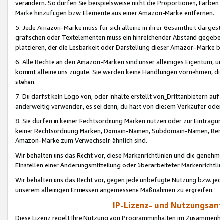
verändern. So dürfen Sie beispielsweise nicht die Proportionen, Farb
Marke hinzufügen bzw. Elemente aus einer Amazon-Marke entfernen.
5. Jede Amazon-Marke muss für sich alleine in ihrer Gesamtheit darge
grafischen oder Textelementen muss ein hinreichender Abstand gegebe
platzieren, der die Lesbarkeit oder Darstellung dieser Amazon-Marke b
6. Alle Rechte an den Amazon-Marken sind unser alleiniges Eigentum, 
kommt alleine uns zugute. Sie werden keine Handlungen vornehmen, 
stehen.
7. Du darfst kein Logo von, oder Inhalte erstellt von,
Drittanbietern au
anderweitig verwenden, es sei denn, du hast von diesem Verkäufer oder
8. Sie dürfen in keiner Rechtsordnung Marken nutzen oder zur Eintragu
keiner Rechtsordnung Marken, Domain-Namen, Subdomain-Namen, Benu
Amazon-Marke zum Verwechseln ähnlich sind.
Wir behalten uns das Recht vor, diese Markenrichtlinien und die gene
Einstellen einer Änderungsmitteilung oder überarbeiteter Markenricht
Wir behalten uns das Recht vor, gegen jede unbefugte Nutzung bzw. jede 
unserem alleinigen Ermessen angemessene Maßnahmen zu ergreifen.
IP-Lizenz- und Nutzungsan
Diese Lizenz regelt Ihre Nutzung von Programminhalten im Zusammen