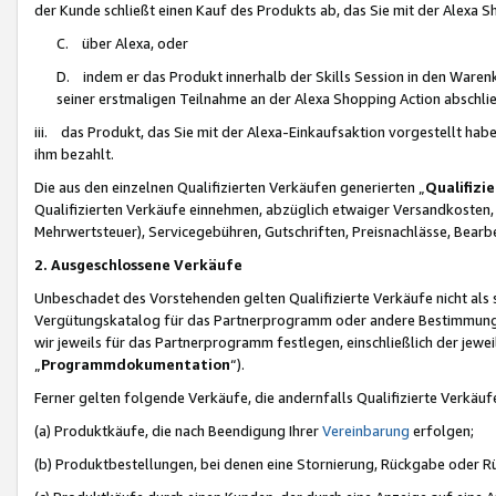
der Kunde schließt einen Kauf des Produkts ab, das Sie mit der Alexa 
C. über Alexa, oder
D. indem er das Produkt innerhalb der Skills Session in den Waren
seiner erstmaligen Teilnahme an der Alexa Shopping Action abschlie
iii. das Produkt, das Sie mit der Alexa-Einkaufsaktion vorgestellt ha
ihm bezahlt.
Die aus den einzelnen Qualifizierten Verkäufen generierten „
Qualifizi
Qualifizierten Verkäufe einnehmen, abzüglich etwaiger Versandkosten
Mehrwertsteuer), Servicegebühren, Gutschriften, Preisnachlässe, Bear
2. Ausgeschlossene Verkäufe
Unbeschadet des Vorstehenden gelten Qualifizierte Verkäufe nicht als
Vergütungskatalog für das Partnerprogramm oder andere Bestimmungen,
wir jeweils für das Partnerprogramm festlegen, einschließlich der jewe
„
Programmdokumentation
“).
Ferner gelten folgende Verkäufe, die andernfalls Qualifizierte Verkä
(a) Produktkäufe, die nach Beendigung Ihrer
Vereinbarung
erfolgen;
(b) Produktbestellungen, bei denen eine Stornierung, Rückgabe oder R