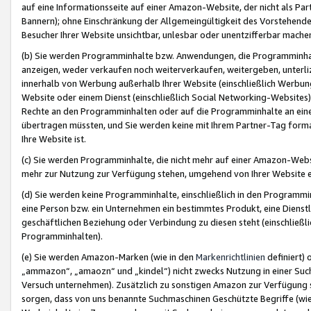
auf eine Informationsseite auf einer Amazon-Website, der nicht als Part
Bannern); ohne Einschränkung der Allgemeingültigkeit des Vorstehende
Besucher Ihrer Website unsichtbar, unlesbar oder unentzifferbar mache
(b) Sie werden Programminhalte bzw. Anwendungen, die Programminhalt
anzeigen, weder verkaufen noch weiterverkaufen, weitergeben, unterli
innerhalb von Werbung außerhalb Ihrer Website (einschließlich Werbun
Website oder einem Dienst (einschließlich Social Networking-Website
Rechte an den Programminhalten oder auf die Programminhalte an eine a
übertragen müssten, und Sie werden keine mit Ihrem Partner-Tag formati
Ihre Website ist.
(c) Sie werden Programminhalte, die nicht mehr auf einer Amazon-Websit
mehr zur Nutzung zur Verfügung stehen, umgehend von Ihrer Website e
(d) Sie werden keine Programminhalte, einschließlich in den Programmin
eine Person bzw. ein Unternehmen ein bestimmtes Produkt, eine Dienstle
geschäftlichen Beziehung oder Verbindung zu diesen steht (einschließli
Programminhalten).
(e) Sie werden Amazon-Marken (wie in den
Markenrichtlinien
definiert) 
„ammazon“, „amaozn“ und „kindel“) nicht zwecks Nutzung in einer Suc
Versuch unternehmen). Zusätzlich zu sonstigen Amazon zur Verfügung 
sorgen, dass von uns benannte Suchmaschinen Geschützte Begriffe (wie 