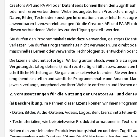
Creators API und PA API oder Datenfeeds können Ihnen den Zugriff auf D
oder mehreren verbundenen Websites angebotenen Produkte ermögliche
Daten, Bilder, Texte oder sonstigen Informationen oder Inhalte zuzugre
anwendbaren Lizenzvereinbarungen für die Creators API und PA API od
diesen verbundenen Websites zur Verfügung gestellt werden.
Sie dürfen den Programminhalt nicht dazu verwenden, geistiges Eigent
verletzen. Sie dürfen Programminhalte nicht verwenden, um direkt ode
maschinelles Lernen oder verwandte Technologien zu entwickeln oder zu
Die Lizenz endet mit sofortiger Wirkung automatisch, wenn Sie zu irg
Vergütungskatalog definiert) nicht rechtzeitig erfüllen bzw. ansonsten
schriftliche Mitteilung an Sie ganz oder teilweise beenden. Sie werden
umgehend einstellen und sämtliche Programminhalte und Amazon-Marke
jeweils verlangt, umgehend von Ihrer Website entfernen und löschen od
2. Voraussetzungen für die Nutzung der Creators API und der P
(a)
Beschreibung
. Im Rahmen dieser Lizenz können wir Ihnen Programmi
• Daten, Bilder, Audio-Dateien, Videos, Logos, Benutzerschnittstellen-
• Textmaterialien, wie beispielsweise Produktinformationen in Textfor
Neben den vorstehenden Produktwerbungsinhalten und dem Zugriff auf 
Zusammenhang mit Creators API und PA API Musterquellcodes und -bibli