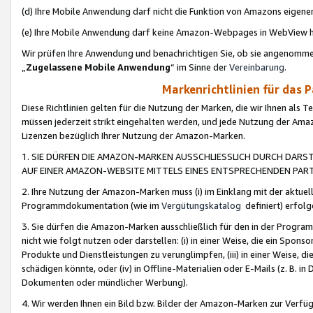
(d) Ihre Mobile Anwendung darf nicht die Funktion von Amazons eige
(e) Ihre Mobile Anwendung darf keine Amazon-Webpages in WebView 
Wir prüfen Ihre Anwendung und benachrichtigen Sie, ob sie angenomm
„
Zugelassene Mobile Anwendung
“ im Sinne der
Vereinbarung
.
Markenrichtlinien für das 
Diese Richtlinien gelten für die Nutzung der Marken, die wir Ihnen als 
müssen jederzeit strikt eingehalten werden, und jede Nutzung der Ama
Lizenzen bezüglich Ihrer Nutzung der Amazon-Marken.
1. SIE DÜRFEN DIE AMAZON-MARKEN AUSSCHLIESSLICH DURCH DARS
AUF EINER AMAZON-WEBSITE MITTELS EINES ENTSPRECHENDEN PART
2. Ihre Nutzung der Amazon-Marken muss (i) im Einklang mit der aktuells
Programmdokumentation (wie im
Vergütungskatalog
definiert) erfolg
3. Sie dürfen die Amazon-Marken ausschließlich für den in der Progr
nicht wie folgt nutzen oder darstellen: (i) in einer Weise, die ein Spo
Produkte und Dienstleistungen zu verunglimpfen, (iii) in einer Weise
schädigen könnte, oder (iv) in Offline-Materialien oder E-Mails (z. B.
Dokumenten oder mündlicher Werbung).
4. Wir werden Ihnen ein Bild bzw. Bilder der Amazon-Marken zur Verfüg