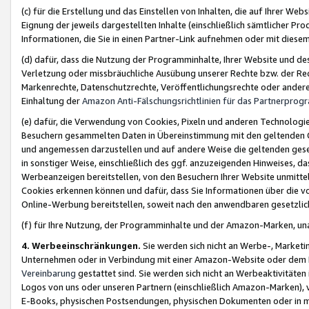
(c) für die Erstellung und das Einstellen von Inhalten, die auf Ihrer We
Eignung der jeweils dargestellten Inhalte (einschließlich sämtlicher 
Informationen, die Sie in einen Partner-Link aufnehmen oder mit diese
(d) dafür, dass die Nutzung der Programminhalte, Ihrer Website und des 
Verletzung oder missbräuchliche Ausübung unserer Rechte bzw. der Recht
Markenrechte, Datenschutzrechte, Veröffentlichungsrechte oder anderer
Einhaltung der
Amazon Anti-Fälschungsrichtlinien für das Partnerpro
(e) dafür, die Verwendung von Cookies, Pixeln und anderen Technologien
Besuchern gesammelten Daten in Übereinstimmung mit den geltenden Ge
und angemessen darzustellen und auf andere Weise die geltenden geset
in sonstiger Weise, einschließlich des ggf. anzuzeigenden Hinweises, d
Werbeanzeigen bereitstellen, von den Besuchern Ihrer Website unmitte
Cookies erkennen können und dafür, dass Sie Informationen über die v
Online-Werbung bereitstellen, soweit nach den anwendbaren gesetzlic
(f) für Ihre Nutzung, der Programminhalte und der Amazon-Marken, u
4. Werbeeinschränkungen.
Sie werden sich nicht an Werbe-, Market
Unternehmen oder in Verbindung mit einer Amazon-Website oder dem Pa
Vereinbarung
gestattet sind. Sie werden sich nicht an Werbeaktivitäten
Logos von uns oder unseren Partnern (einschließlich Amazon-Marken), 
E-Books, physischen Postsendungen, physischen Dokumenten oder in 