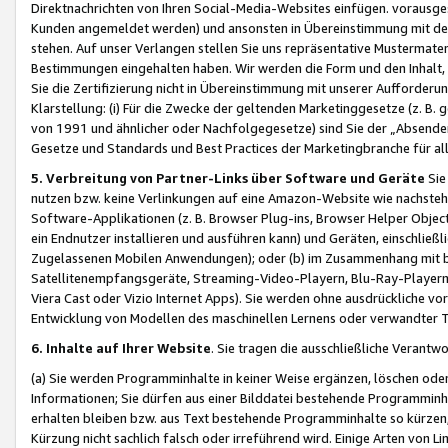
Direktnachrichten von Ihren Social-Media-Websites einfügen. vorausg
Kunden angemeldet werden) und ansonsten in Übereinstimmung mit der
stehen. Auf unser Verlangen stellen Sie uns repräsentative Mustermater
Bestimmungen eingehalten haben. Wir werden die Form und den Inhalt, di
Sie die Zertifizierung nicht in Übereinstimmung mit unserer Aufforderu
Klarstellung: (i) Für die Zwecke der geltenden Marketinggesetze (z. 
von 1991 und ähnlicher oder Nachfolgegesetze) sind Sie der „Absender“ j
Gesetze und Standards und Best Practices der Marketingbranche für 
5. Verbreitung von Partner-Links über Software und Geräte
Sie
nutzen bzw. keine Verlinkungen auf eine Amazon-Website wie nachsteh
Software-Applikationen (z. B. Browser Plug-ins, Browser Helper Objec
ein Endnutzer installieren und ausführen kann) und Geräten, einschlie
Zugelassenen Mobilen Anwendungen); oder (b) im Zusammenhang mit bzw.
Satellitenempfangsgeräte, Streaming-Video-Playern, Blu-Ray-Playern 
Viera Cast oder Vizio Internet Apps). Sie werden ohne ausdrückliche v
Entwicklung von Modellen des maschinellen Lernens oder verwandter 
6. Inhalte auf Ihrer Website
. Sie tragen die ausschließliche Verantwo
(a) Sie werden Programminhalte in keiner Weise ergänzen, löschen oder
Informationen; Sie dürfen aus einer Bilddatei bestehende Programminhal
erhalten bleiben bzw. aus Text bestehende Programminhalte so kürzen, 
Kürzung nicht sachlich falsch oder irreführend wird. Einige Arten von L