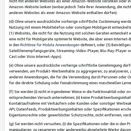
nicht mit anderen Websites als einer Amazon-Website verlinken oder i
Amazon-Website lenken (wobei jedoch Teile Ihrer Anwendung, die nich
anderen Websites als einer Amazon-Website enthalten dürfen).
(d) Ohne unsere ausdrückliche vorherige schriftliche Zustimmung werd
Nutzung mit einem Mobiltelefon oder sonstigen Mobilgerät entwickelt
(1) Websites, die nicht für die Nutzung mit solchen Geräten entwickelt
eine nicht für Mobilgeräte optimierte Website, die über einen Interne
in den
Richtlinie für Mobile Anwendungen
definiert, oder (3) Beistellge
Satellitenempfangsgeräte, Streaming-Video-Player, Blu-Ray-Player ode
Cast oder Vizio Internet-Apps).
(e) Ohne unsere ausdrückliche vorherige schriftliche Genehmigung dürfe
verwenden, um Produkt-Werbeinhalte zu aggregieren, zu analysieren, 
anderen Anwendungen, die für die Verwendung durch Personen oder Or
für die direkte Schulung oder Feinabstimmung eines maschinellen Lern
(f) Sie werden (i) nicht in irgendeiner Weise in die Funktionalität ode
entsprechenden Versuch unternehmen; (ii) keine Produktwerbungsinha
Kontaktaufnahme mit Verkäufern oder Kunden oder sonstiger Werbeaktiv
API, Datenfeeds, Produktwerbungsinhalten oder Spezifikationen erschei
Eigentumsrechte oder gewerblicher Schutzrechte, nicht entfernen, verd
(g) Sie werden nicht versuchen, (i) die Spezifikationen oder die in de
manipulieren, zu reparieren oder anderweitig abgeleitete Werke davon z