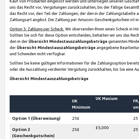
Kauf von Produkten eingelöst werden und unterliegen unseren Geschäf
uns das Recht vor, Vergütungen zurückzuhalten, bis der fällige Gesamt
das Recht vor, den Teil der Zahlungen, der den in der Zahlungstabelle 
Zahlungsart angibst. Die Zahlung per Amazon-Geschenkgutschein ist in
Option 3: Zahlung per Scheck.
Wir übersenden Ihnen einen Scheck in Höh
Sollten Sie sich für diese Option entscheiden, behalten wir uns das Rec
den in der
Übersicht Mindestauszahlungsbeträge
genannten Mindest
der
Übersicht Mindestauszahlungsbeträge
angegebene Bearbeitung
und Schweden nicht verfügbar.
Sollten Sie keine gültigen Informationen für die Zahlungsoption bereit
oder die Auszahlung verdienter Vergütung zurückhalten, bis Sie eine A
Übersicht Mindestauszahlungsbeträge
UK Maxium
UK
FR,
Minimum
un
Option 1 (Überweisung)
25£
25
£5,000
Option 2
25£
25
(Geschenkgutschein)