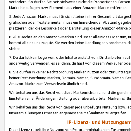
verändern. So dürfen Sie beispielsweise nicht die Proportionen, Farb
Marke hinzufügen bzw. Elemente aus einer Amazon-Marke entfernen.
5. Jede Amazon-Marke muss für sich alleine in ihrer Gesamtheit darge
grafischen oder Textelementen muss ein hinreichender Abstand gegebe
platzieren, der die Lesbarkeit oder Darstellung dieser Amazon-Marke b
6. Alle Rechte an den Amazon-Marken sind unser alleiniges Eigentum, 
kommt alleine uns zugute. Sie werden keine Handlungen vornehmen, 
stehen.
7. Du darfst kein Logo von, oder Inhalte erstellt von,
Drittanbietern au
anderweitig verwenden, es sei denn, du hast von diesem Verkäufer oder
8. Sie dürfen in keiner Rechtsordnung Marken nutzen oder zur Eintragu
keiner Rechtsordnung Marken, Domain-Namen, Subdomain-Namen, Benu
Amazon-Marke zum Verwechseln ähnlich sind.
Wir behalten uns das Recht vor, diese Markenrichtlinien und die gene
Einstellen einer Änderungsmitteilung oder überarbeiteter Markenricht
Wir behalten uns das Recht vor, gegen jede unbefugte Nutzung bzw. jede 
unserem alleinigen Ermessen angemessene Maßnahmen zu ergreifen.
IP-Lizenz- und Nutzungsan
Diese Lizenz regelt Ihre Nutzung von Programminhalten im Zusammen