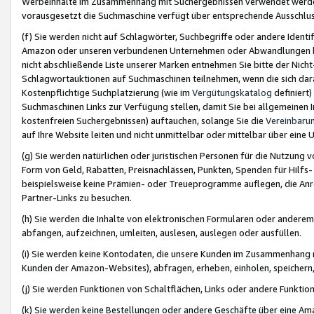
Werbeinhalte im Zusammenhang mit Suchergebnissen verwendet werden,
vorausgesetzt die Suchmaschine verfügt über entsprechende Ausschlu
(f) Sie werden nicht auf Schlagwörter, Suchbegriffe oder andere Ident
Amazon oder unseren verbundenen Unternehmen oder Abwandlungen bzw
nicht abschließende Liste unserer Marken entnehmen Sie bitte der Nich
Schlagwortauktionen auf Suchmaschinen teilnehmen, wenn die sich da
Kostenpflichtige Suchplatzierung (wie im
Vergütungskatalog
definiert
Suchmaschinen Links zur Verfügung stellen, damit Sie bei allgemeinen I
kostenfreien Suchergebnissen) auftauchen, solange Sie die
Vereinbaru
auf Ihre Website leiten und nicht unmittelbar oder mittelbar über eine
(g) Sie werden natürlichen oder juristischen Personen für die Nutzung 
Form von Geld, Rabatten, Preisnachlässen, Punkten, Spenden für Hilfs
beispielsweise keine Prämien- oder Treueprogramme auflegen, die Anrei
Partner-Links zu besuchen.
(h) Sie werden die Inhalte von elektronischen Formularen oder anderem M
abfangen, aufzeichnen, umleiten, auslesen, auslegen oder ausfüllen.
(i) Sie werden keine Kontodaten, die unsere Kunden im Zusammenhang 
Kunden der Amazon-Websites), abfragen, erheben, einholen, speichern,
(j) Sie werden Funktionen von Schaltflächen, Links oder andere Funkti
(k) Sie werden keine Bestellungen oder andere Geschäfte über eine Ama