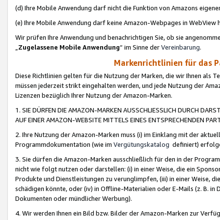
(d) Ihre Mobile Anwendung darf nicht die Funktion von Amazons eige
(e) Ihre Mobile Anwendung darf keine Amazon-Webpages in WebView 
Wir prüfen Ihre Anwendung und benachrichtigen Sie, ob sie angenomm
„
Zugelassene Mobile Anwendung
“ im Sinne der
Vereinbarung
.
Markenrichtlinien für das 
Diese Richtlinien gelten für die Nutzung der Marken, die wir Ihnen als 
müssen jederzeit strikt eingehalten werden, und jede Nutzung der Ama
Lizenzen bezüglich Ihrer Nutzung der Amazon-Marken.
1. SIE DÜRFEN DIE AMAZON-MARKEN AUSSCHLIESSLICH DURCH DARS
AUF EINER AMAZON-WEBSITE MITTELS EINES ENTSPRECHENDEN PART
2. Ihre Nutzung der Amazon-Marken muss (i) im Einklang mit der aktuells
Programmdokumentation (wie im
Vergütungskatalog
definiert) erfolg
3. Sie dürfen die Amazon-Marken ausschließlich für den in der Progr
nicht wie folgt nutzen oder darstellen: (i) in einer Weise, die ein Spo
Produkte und Dienstleistungen zu verunglimpfen, (iii) in einer Weise
schädigen könnte, oder (iv) in Offline-Materialien oder E-Mails (z. B.
Dokumenten oder mündlicher Werbung).
4. Wir werden Ihnen ein Bild bzw. Bilder der Amazon-Marken zur Verfüg