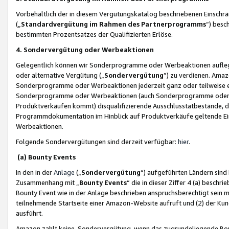
Vorbehaltlich der in diesem Vergütungskatalog beschriebenen Einschr
(„
Standardvergütung im Rahmen des Partnerprogramms
“) besc
bestimmten Prozentsatzes der Qualifizierten Erlöse.
4. Sondervergütung oder Werbeaktionen
Gelegentlich können wir Sonderprogramme oder Werbeaktionen auflegen,
oder alternative Vergütung („
Sondervergütung
”) zu verdienen. Amazo
Sonderprogramme oder Werbeaktionen jederzeit ganz oder teilweise einz
Sonderprogramme oder Werbeaktionen (auch Sonderprogramme oder We
Produktverkäufen kommt) disqualifizierende Ausschlusstatbestände, di
Programmdokumentation im Hinblick auf Produktverkäufe geltende E
Werbeaktionen.
Folgende Sondervergütungen sind derzeit verfügbar:
hier
.
(a) Bounty Events
In den in der
Anlage
(„
Sondervergütung
“) aufgeführten Ländern sind
Zusammenhang mit „
Bounty Events
“ die in dieser Ziffer 4 (a) besch
Bounty Event wie in der Anlage beschrieben anspruchsberechtigt sein mu
teilnehmende Startseite einer Amazon-Website aufruft und (2) der Kun
ausführt.
Amazon zahlt keine Sondervergütung, wenn das zugrundeliegende Boun