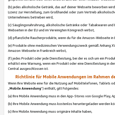
(b) jedes alkoholische Getränk, das auf deiner Webseite beworben wird
Lizenz zur Herstellung, zum Großhandel oder zum Vertrieb alkoholisch
Unternehmens betrieben wird,
(c) Säuglingsnahruhrung, alkoholische Getränke oder Tabakwaren und E
Webseiten in der EU und im Vereinigten Königreich wirbst,
(d) pflanzliche Raucherprodukte, wenn du für die Amazon-Webseite in B
(e) Produkte ohne medizinischen Verwendungszweck gemäß Anhang XVI 
Amazon-Webseite in Frankreich wirbst,
(f) jedes Produkt oder jede Dienstleistung, bei der es sich um ein Prod
erhältst eine Warnung, wenn ein Produkt oder eine Dienstleistung in de
Central ausgeschlossen ist.
Richtlinie für Mobile Anwendungen im Rahmen de
Wenn Ihre Website eine für die Nutzung auf Mobiltelefonen, Tablets 
„
Mobile Anwendung
“) enthält, gilt Folgendes:
(a) Ihre Mobile Anwendung muss in den App-Stores von Google Play, A
(b) Ihre Mobile Anwendung muss kostenlos heruntergeladen werden könn
(c) Ihre Mobile Anwendung muss originäre Inhalte haben,