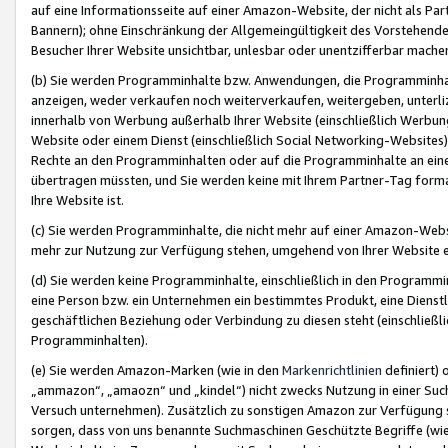
auf eine Informationsseite auf einer Amazon-Website, der nicht als Part
Bannern); ohne Einschränkung der Allgemeingültigkeit des Vorstehende
Besucher Ihrer Website unsichtbar, unlesbar oder unentzifferbar mache
(b) Sie werden Programminhalte bzw. Anwendungen, die Programminhalt
anzeigen, weder verkaufen noch weiterverkaufen, weitergeben, unterli
innerhalb von Werbung außerhalb Ihrer Website (einschließlich Werbun
Website oder einem Dienst (einschließlich Social Networking-Website
Rechte an den Programminhalten oder auf die Programminhalte an eine a
übertragen müssten, und Sie werden keine mit Ihrem Partner-Tag formati
Ihre Website ist.
(c) Sie werden Programminhalte, die nicht mehr auf einer Amazon-Websit
mehr zur Nutzung zur Verfügung stehen, umgehend von Ihrer Website e
(d) Sie werden keine Programminhalte, einschließlich in den Programmin
eine Person bzw. ein Unternehmen ein bestimmtes Produkt, eine Dienstle
geschäftlichen Beziehung oder Verbindung zu diesen steht (einschließli
Programminhalten).
(e) Sie werden Amazon-Marken (wie in den
Markenrichtlinien
definiert) 
„ammazon“, „amaozn“ und „kindel“) nicht zwecks Nutzung in einer Suc
Versuch unternehmen). Zusätzlich zu sonstigen Amazon zur Verfügung 
sorgen, dass von uns benannte Suchmaschinen Geschützte Begriffe (wie 