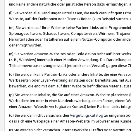
und keine andere natürliche oder juristische Person dazu ermächtigen, a
(l) Sie werden alle Handlungen unterlassen, die nach vernünftigem Erme
Website, auf der Funktionen oder Transaktionen (zum Beispiel suchen, s
(m) Sie werden auf Ihrer Website keine Partner-Links oder Programmin
Spionagesoftware, Schadsoftware, Computerviren, Würmern, Trojaner
Herunterladen oder Installieren auf einem Nutzer-Computer oder ande
genehmigt wurden.
(n) Sie werden Amazon-Websites oder Teile davon nicht auf Ihrer Websi
(z. B., WebView) innerhalb einer Mobilen Anwendung. Die Darstellung ein
Teilnahmevoraussetzungen stellt jedoch keinen Verstoß gegen diese Zif
(o) Sie werden keine Partner-Links oder andere Inhalte, die eine Am
Werbeseiten oder Layer-Werbung einstellen oder bereitstellen, mit Au
bewerben, die eng mit dem auf Ihrer Website befindlichen Material z
(p) Sie werden in Inhalte, die Sie auf einer Amazon-Website platzier
Werbediensten oder in einer Kundenbewertung, einem Forum, einem Wun
einer Amazon-Website verfügbaren Kontext) keine Partner-Links integr
(q) Sie werden nicht versuchen, den
Vergütungskatalog
zu umgehen oder
dass sich eine Webpage einer Amazon-Website im Browser eines Kunden 
(r) Sie werden nicht versuchen, Internetverkehr (Traffic) oder Vergü