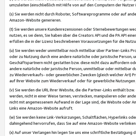
umzuleiten (einschließlich mit Hilfe von auf den Computern der Nutzer i
(s) Sie werden nicht durch Roboter, Softwareprogramme oder auf andere
Amazon-Website generieren.
(t) Sie werden unsere Kundenrezensionen oder Sternebewertungen wed
nutzen, es sei denn, Sie haben über die Creators API und die PA API e
erfüllen die in der Lizenz beschriebenen Voraussetzungen für die Nutzu
(u) Sie werden weder unmittelbar noch mittelbar über Partner-Links P
oder zu Nutzung durch eine andere natürliche oder juristische Person,
Geschäftspartnern nicht gestatten bzw. diese nicht dazu auffordern od
andere natürliche oder juristische Person, unmittelbar oder mittelbar
zu Wiederverkaufs- oder gewerblichen Zwecken (gleich welcher Art) 
auf Ihrer Website zum Wiederverkauf oder für gewerbliche Nutzungen 
(v) Sie werden die URL Ihrer Website, die die Partner-Links enthält b
werden, nicht in einer Weise tarnen, verstecken, manipulieren oder and
nicht mit angemessenem Aufwand in der Lage sind, die Website oder A
Links eine Amazon-Website aufruft.
(w) Sie werden keine Link-Verkürzungen, Schaltflächen, Hyperlinks ode
dahingehend hervorrufen, dass Sie auf eine Amazon-Website verlinken
(x) Auf unser Verlangen hin legen Sie uns eine schriftliche Bestätigung