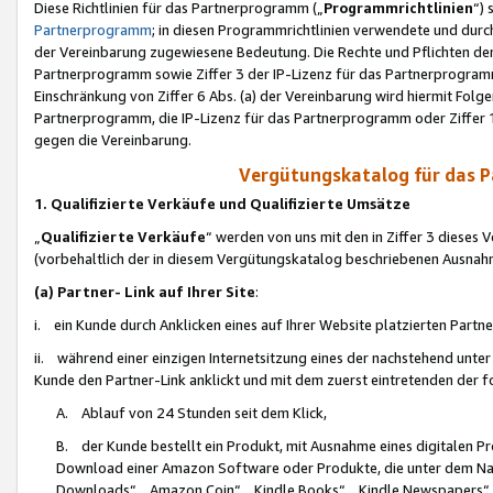
Diese Richtlinien für das Partnerprogramm („
Programmrichtlinien
“)
Partnerprogramm
; in diesen Programmrichtlinien verwendete und durch
der Vereinbarung zugewiesene Bedeutung. Die Rechte und Pflichten de
Partnerprogramm sowie Ziffer 3 der IP-Lizenz für das Partnerprogram
Einschränkung von Ziffer 6 Abs. (a) der Vereinbarung wird hiermit Fol
Partnerprogramm, die IP-Lizenz für das Partnerprogramm oder Ziffer 1
gegen die Vereinbarung.
Vergütungskatalog für das 
1. Qualifizierte Verkäufe und Qualifizierte Umsätze
„
Qualifizierte Verkäufe
“ werden von uns mit den in Ziffer 3 diese
(vorbehaltlich der in diesem Vergütungskatalog beschriebenen Ausnah
(a) Partner- Link auf Ihrer Site
:
i. ein Kunde durch Anklicken eines auf Ihrer Website platzierten Part
ii. während einer einzigen Internetsitzung eines der nachstehend unter (i)
Kunde den Partner-Link anklickt und mit dem zuerst eintretenden der f
A. Ablauf von 24 Stunden seit dem Klick,
B. der Kunde bestellt ein Produkt, mit Ausnahme eines digitalen P
Download einer Amazon Software oder Produkte, die unter dem N
Downloads“, „Amazon Coin“, „Kindle Books“, „Kindle Newspapers“, „