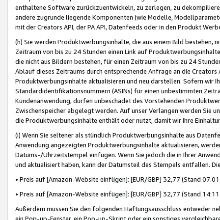
enthaltene Software zurückzuentwickeln, zu zerlegen, zu dekompilier
andere zugrunde liegende Komponenten (wie Modelle, Modellparameter
mit der Creators API, der PA API, Datenfeeds oder in den Produkt Werb
(h) Sie werden Produktwerbungsinhalte, die aus einem Bild bestehen, ni
Zeitraum von bis zu 24 Stunden einen Link auf Produktwerbungsinhalte
die nicht aus Bildern bestehen, für einen Zeitraum von bis zu 24 Stund
Ablauf dieses Zeitraums durch entsprechende Anfrage an die Creators 
Produktwerbungsinhalte aktualisieren und neu darstellen. Sofern wir Ih
Standardidentifikationsnummern (ASINs) für einen unbestimmten Zeitra
Kundenanwendung, dürfen unbeschadet des Vorstehenden Produktwerbu
Zwischenspeicher abgelegt werden. Auf unser Verlangen werden Sie un
die Produktwerbungsinhalte enthält oder nutzt, damit wir Ihre Einhalt
(i) Wenn Sie seltener als stündlich Produktwerbungsinhalte aus Datenfe
Anwendung angezeigten Produktwerbungsinhalte aktualisieren, werden 
Datums-/Uhrzeitstempel einfügen. Wenn Sie jedoch die in Ihrer Anwe
und aktualisiert haben, kann der Datumsteil des Stempels entfallen. Dies
• Preis auf [Amazon-Website einfügen]: [EUR/GBP] 32,77 (Stand 07.01.
• Preis auf [Amazon-Website einfügen]: [EUR/GBP] 32,77 (Stand 14:11 
Außerdem müssen Sie den folgenden Haftungsausschluss entweder neb
ein Pop-up-Fenster, ein Pop-up-Skript oder ein sonstiges vergleichba