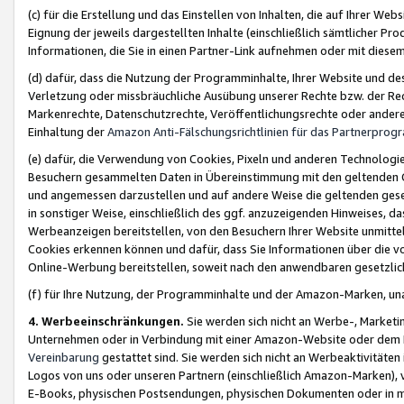
(c) für die Erstellung und das Einstellen von Inhalten, die auf Ihrer We
Eignung der jeweils dargestellten Inhalte (einschließlich sämtlicher 
Informationen, die Sie in einen Partner-Link aufnehmen oder mit diese
(d) dafür, dass die Nutzung der Programminhalte, Ihrer Website und des 
Verletzung oder missbräuchliche Ausübung unserer Rechte bzw. der Recht
Markenrechte, Datenschutzrechte, Veröffentlichungsrechte oder anderer
Einhaltung der
Amazon Anti-Fälschungsrichtlinien für das Partnerpro
(e) dafür, die Verwendung von Cookies, Pixeln und anderen Technologien
Besuchern gesammelten Daten in Übereinstimmung mit den geltenden Ge
und angemessen darzustellen und auf andere Weise die geltenden geset
in sonstiger Weise, einschließlich des ggf. anzuzeigenden Hinweises, d
Werbeanzeigen bereitstellen, von den Besuchern Ihrer Website unmitte
Cookies erkennen können und dafür, dass Sie Informationen über die v
Online-Werbung bereitstellen, soweit nach den anwendbaren gesetzlic
(f) für Ihre Nutzung, der Programminhalte und der Amazon-Marken, u
4. Werbeeinschränkungen.
Sie werden sich nicht an Werbe-, Market
Unternehmen oder in Verbindung mit einer Amazon-Website oder dem Pa
Vereinbarung
gestattet sind. Sie werden sich nicht an Werbeaktivitäten
Logos von uns oder unseren Partnern (einschließlich Amazon-Marken), 
E-Books, physischen Postsendungen, physischen Dokumenten oder in 