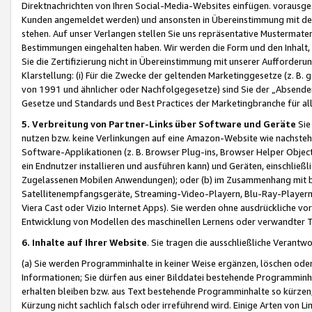
Direktnachrichten von Ihren Social-Media-Websites einfügen. vorausg
Kunden angemeldet werden) und ansonsten in Übereinstimmung mit der
stehen. Auf unser Verlangen stellen Sie uns repräsentative Mustermater
Bestimmungen eingehalten haben. Wir werden die Form und den Inhalt, di
Sie die Zertifizierung nicht in Übereinstimmung mit unserer Aufforderu
Klarstellung: (i) Für die Zwecke der geltenden Marketinggesetze (z. 
von 1991 und ähnlicher oder Nachfolgegesetze) sind Sie der „Absender“ j
Gesetze und Standards und Best Practices der Marketingbranche für 
5. Verbreitung von Partner-Links über Software und Geräte
Sie
nutzen bzw. keine Verlinkungen auf eine Amazon-Website wie nachsteh
Software-Applikationen (z. B. Browser Plug-ins, Browser Helper Objec
ein Endnutzer installieren und ausführen kann) und Geräten, einschlie
Zugelassenen Mobilen Anwendungen); oder (b) im Zusammenhang mit bzw.
Satellitenempfangsgeräte, Streaming-Video-Playern, Blu-Ray-Playern 
Viera Cast oder Vizio Internet Apps). Sie werden ohne ausdrückliche v
Entwicklung von Modellen des maschinellen Lernens oder verwandter 
6. Inhalte auf Ihrer Website
. Sie tragen die ausschließliche Verantwo
(a) Sie werden Programminhalte in keiner Weise ergänzen, löschen oder
Informationen; Sie dürfen aus einer Bilddatei bestehende Programminhal
erhalten bleiben bzw. aus Text bestehende Programminhalte so kürzen, 
Kürzung nicht sachlich falsch oder irreführend wird. Einige Arten von L