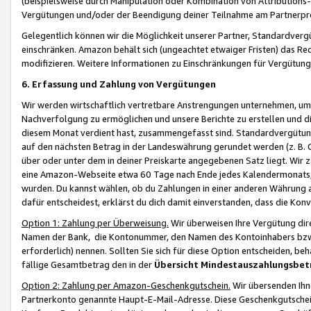
(beispielsweise durch Manipulation oder Kombination von Attributions-
Vergütungen und/oder der Beendigung deiner Teilnahme am Partnerp
Gelegentlich können wir die Möglichkeit unserer Partner, Standardv
einschränken. Amazon behält sich (ungeachtet etwaiger Fristen) das Re
modifizieren. Weitere Informationen zu Einschränkungen für Vergütung
6. Erfassung und Zahlung von Vergütungen
Wir werden wirtschaftlich vertretbare Anstrengungen unternehmen, um 
Nachverfolgung zu ermöglichen und unsere Berichte zu erstellen und di
diesem Monat verdient hast, zusammengefasst sind. Standardvergütung
auf den nächsten Betrag in der Landeswährung gerundet werden (z. B. C
über oder unter dem in deiner Preiskarte angegebenen Satz liegt. Wir
eine Amazon-Webseite etwa 60 Tage nach Ende jedes Kalendermonats, i
wurden. Du kannst wählen, ob du Zahlungen in einer anderen Währung
dafür entscheidest, erklärst du dich damit einverstanden, dass die K
Option 1: Zahlung per Überweisung.
Wir überweisen Ihre Vergütung dir
Namen der Bank, die Kontonummer, den Namen des Kontoinhabers bzw. a
erforderlich) nennen. Sollten Sie sich für diese Option entscheiden, be
fällige Gesamtbetrag den in der
Übersicht Mindestauszahlungsbet
Option 2: Zahlung per Amazon-Geschenkgutschein.
Wir übersenden Ihne
Partnerkonto genannte Haupt-E-Mail-Adresse. Diese Geschenkgutschei