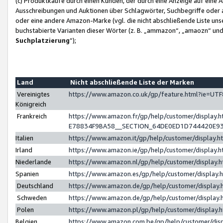
(c) Produktkäufe durch einen Kunden, der durch eine Anzeige auf eine 
Ausschreibungen und Auktionen über Schlagwörter, Suchbegriffe oder 
oder eine andere Amazon-Marke (vgl. die nicht abschließende Liste un
buchstabierte Varianten dieser Wörter (z. B. „ammazon“, „amaozn“ und „
Suchplatzierung
”);
Land
Nicht abschließende Liste der Marken
Vereinigtes
https://www.amazon.co.uk/gp/feature.html?ie=U
Königreich
Frankreich
https://www.amazon.fr/gp/help/customer/displa
E78834F9BA58__SECTION_64DE0ED1D744420E9
Italien
https://www.amazon.it/gp/help/customer/display
Irland
https://www.amazon.ie/gp/help/customer/displa
Niederlande
https://www.amazon.nl/gp/help/customer/display
Spanien
https://www.amazon.es/gp/help/customer/display
Deutschland
https://www.amazon.de/gp/help/customer/displa
Schweden
https://www.amazon.de/gp/help/customer/displa
Polen
https://www.amazon.pl/gp/help/customer/display
Belgien
https://www.amazon.com.be/gp/help/customer/d