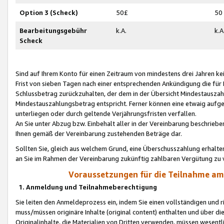
Option 3 (Scheck)
50£
50
Bearbeitungsgebühr
k.A.
k.A
Scheck
Sind auf Ihrem Konto für einen Zeitraum von mindestens drei Jahren kein
Frist von sieben Tagen nach einer entsprechenden Ankündigung die für
Schlussbetrag zurückzuhalten, der dem in der Übersicht Mindestausz
Mindestauszahlungsbetrag entspricht. Ferner können eine etwaig aufg
unterliegen oder durch geltende Verjährungsfristen verfallen.
An Sie unter Abzug bzw. Einbehalt aller in der Vereinbarung beschrieb
Ihnen gemäß der Vereinbarung zustehenden Beträge dar.
Sollten Sie, gleich aus welchem Grund, eine Überschusszahlung erhalte
an Sie im Rahmen der Vereinbarung zukünftig zahlbaren Vergütung zu 
Voraussetzungen für die Teilnahme a
1. Anmeldung und Teilnahmeberechtigung
Sie leiten den Anmeldeprozess ein, indem Sie einen vollständigen und 
muss/müssen originäre Inhalte (original content) enthalten und über d
Originalinhalte, die Materialien von Dritten verwenden, müssen wese