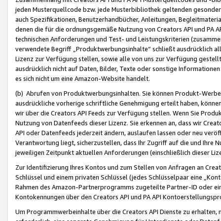
jeden Musterquellcode bzw. jede Musterbibliothek geltenden gesonder
auch Spezifikationen, Benutzerhandbücher, Anleitungen, Begleitmaterial
denen die für die ordnungsgemäße Nutzung von Creators API und PA A
technischen Anforderungen und Test- und Leistungskriterien (zusammen
verwendete Begriff „Produktwerbungsinhalte“ schließt ausdrücklich al
Lizenz zur Verfügung stellen, sowie alle von uns zur Verfügung gestel
ausdrücklich nicht auf Daten, Bilder, Texte oder sonstige Informatione
es sich nicht um eine Amazon-Website handelt.
(b) Abrufen von Produktwerbungsinhalten. Sie können Produkt-Werbein
ausdrückliche vorherige schriftliche Genehmigung erteilt haben, könn
wir über die Creators API Feeds zur Verfügung stellen. Wenn Sie Produk
Nutzung von Datenfeeds dieser Lizenz. Sie erkennen an, dass wir Creat
API oder Datenfeeds jederzeit ändern, auslaufen lassen oder neu veröffe
Verantwortung liegt, sicherzustellen, dass Ihr Zugriff auf die und Ihr
jeweiligen Zeitpunkt aktuellen Anforderungen (einschließlich dieser Liz
Zur Identifizierung Ihres Kontos und zum Stellen von Anfragen an Crea
Schlüssel und einem privaten Schlüssel (jedes Schlüsselpaar eine „Kon
Rahmen des Amazon-Partnerprogramms zugeteilte Partner-ID oder ein
Kontokennungen über den Creators API und PA API Kontoerstellungspro
Um Programmwerbeinhalte über die Creators API Dienste zu erhalten, m