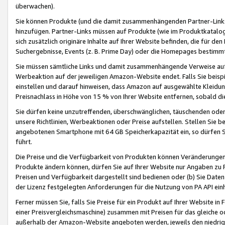
überwachen).
Sie können Produkte (und die damit zusammenhängenden Partner-Links)
hinzufügen. Partner-Links müssen auf Produkte (wie im Produktkatalog de
sich zusätzlich originäre Inhalte auf Ihrer Website befinden, die für 
Suchergebnisse, Events (z. B. Prime Day) oder die Homepages bestimmte
Sie müssen sämtliche Links und damit zusammenhängende Verweise auf z
Werbeaktion auf der jeweiligen Amazon-Website endet. Falls Sie beisp
einstellen und darauf hinweisen, dass Amazon auf ausgewählte Kleidun
Preisnachlass in Höhe von 15 % von Ihrer Website entfernen, sobald di
Sie dürfen keine unzutreffenden, überschwänglichen, täuschenden od
unsere Richtlinien, Werbeaktionen oder Preise aufstellen. Stellen Sie 
angebotenen Smartphone mit 64 GB Speicherkapazität ein, so dürfen S
führt.
Die Preise und die Verfügbarkeit von Produkten können Veränderungen 
Produkte ändern können, dürfen Sie auf Ihrer Website nur Angaben zu P
Preisen und Verfügbarkeit dargestellt sind bedienen oder (b) Sie Daten
der Lizenz festgelegten Anforderungen für die Nutzung von PA API einh
Ferner müssen Sie, falls Sie Preise für ein Produkt auf Ihrer Website in 
einer Preisvergleichsmaschine) zusammen mit Preisen für das gleiche o
außerhalb der Amazon-Website angeboten werden, jeweils den niedrigst