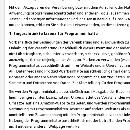
Mit dem Akzeptieren der Vereinbarung bzw. mit dem Aufrufen oder Nutz
Anwendungsprogrammierschnittstellen und anderer Tools (zusammen die
Texten und sonstigen Informationen und Inhalten in Bezug auf Produkte
nutzen können, erklären Sie sich damit einverstanden, an diese Lizenz 
1. Eingeschränkte Lizenz für Programminhalte
Vorbehaltlich der Bedingungen der Vereinbarung und ausschließlich z
Einhaltung der Vereinbarung (einschließlich dieser Lizenz und der ande
nicht übertragbare, nicht unterlizenzierbare, nicht exklusive, gebühren
anzuzeigen; (b) nur diejenigen der Amazon-Marken zu verwenden (wie in 
Programminhalte, ausschließlich auf Ihrer Website und in Übereinstimmu
API, Datenfeeds und Produkt-Werbeinhalte ausschließlich gemäß den Spe
Kopieren oder andere Verwenden von Programminhalten zugunsten Dri
Sammeln und Extrahieren von Daten. Zur Klarstellung: Zu den Program
Sie werden Programminhalte ausschließlich nach Maßgabe der Besti
hiermit eingeräumten Lizenz nutzen. Unbeschadet des Vorstehenden we
Umsätze auf eine Amazon-Website zu leiten, und werden Programminhal
Verbindung mit Programminhalten Besucher auf andere Websites als ein
unmittelbarem Zusammenhang mit den Programminhalten stehen, Links z
Nutzung der Programminhalte ausschließlich mit der betreffenden Pr
nicht mit einer anderen Webpage verlinken.