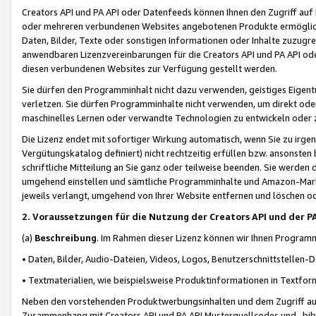
Creators API und PA API oder Datenfeeds können Ihnen den Zugriff auf D
oder mehreren verbundenen Websites angebotenen Produkte ermögliche
Daten, Bilder, Texte oder sonstigen Informationen oder Inhalte zuzugre
anwendbaren Lizenzvereinbarungen für die Creators API und PA API od
diesen verbundenen Websites zur Verfügung gestellt werden.
Sie dürfen den Programminhalt nicht dazu verwenden, geistiges Eigent
verletzen. Sie dürfen Programminhalte nicht verwenden, um direkt ode
maschinelles Lernen oder verwandte Technologien zu entwickeln oder zu
Die Lizenz endet mit sofortiger Wirkung automatisch, wenn Sie zu irg
Vergütungskatalog definiert) nicht rechtzeitig erfüllen bzw. ansonsten
schriftliche Mitteilung an Sie ganz oder teilweise beenden. Sie werden
umgehend einstellen und sämtliche Programminhalte und Amazon-Marke
jeweils verlangt, umgehend von Ihrer Website entfernen und löschen od
2. Voraussetzungen für die Nutzung der Creators API und der P
(a)
Beschreibung
. Im Rahmen dieser Lizenz können wir Ihnen Programmi
• Daten, Bilder, Audio-Dateien, Videos, Logos, Benutzerschnittstellen-
• Textmaterialien, wie beispielsweise Produktinformationen in Textfor
Neben den vorstehenden Produktwerbungsinhalten und dem Zugriff auf 
Zusammenhang mit Creators API und PA API Musterquellcodes und -bibli