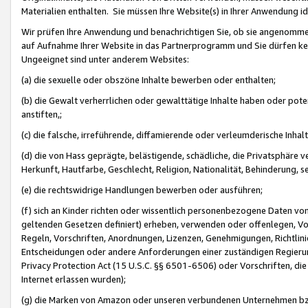
Materialien enthalten. Sie müssen Ihre Website(s) in Ihrer Anwendung ide
Wir prüfen Ihre Anwendung und benachrichtigen Sie, ob sie angenommen
auf Aufnahme Ihrer Website in das Partnerprogramm und Sie dürfen kei
Ungeeignet sind unter anderem Websites:
(a) die sexuelle oder obszöne Inhalte bewerben oder enthalten;
(b) die Gewalt verherrlichen oder gewalttätige Inhalte haben oder pot
anstiften,;
(c) die falsche, irreführende, diffamierende oder verleumderische Inha
(d) die von Hass geprägte, belästigende, schädliche, die Privatsphäre v
Herkunft, Hautfarbe, Geschlecht, Religion, Nationalität, Behinderung, 
(e) die rechtswidrige Handlungen bewerben oder ausführen;
(f) sich an Kinder richten oder wissentlich personenbezogene Daten vo
geltenden Gesetzen definiert) erheben, verwenden oder offenlegen, Vo
Regeln, Vorschriften, Anordnungen, Lizenzen, Genehmigungen, Richtlini
Entscheidungen oder andere Anforderungen einer zuständigen Regierung
Privacy Protection Act (15 U.S.C. §§ 6501-6506) oder Vorschriften, di
Internet erlassen wurden);
(g) die Marken von Amazon oder unseren verbundenen Unternehmen b