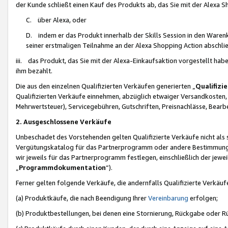
der Kunde schließt einen Kauf des Produkts ab, das Sie mit der Alexa 
C. über Alexa, oder
D. indem er das Produkt innerhalb der Skills Session in den Waren
seiner erstmaligen Teilnahme an der Alexa Shopping Action abschlie
iii. das Produkt, das Sie mit der Alexa-Einkaufsaktion vorgestellt ha
ihm bezahlt.
Die aus den einzelnen Qualifizierten Verkäufen generierten „
Qualifizi
Qualifizierten Verkäufe einnehmen, abzüglich etwaiger Versandkosten
Mehrwertsteuer), Servicegebühren, Gutschriften, Preisnachlässe, Bear
2. Ausgeschlossene Verkäufe
Unbeschadet des Vorstehenden gelten Qualifizierte Verkäufe nicht als
Vergütungskatalog für das Partnerprogramm oder andere Bestimmungen,
wir jeweils für das Partnerprogramm festlegen, einschließlich der jewe
„
Programmdokumentation
“).
Ferner gelten folgende Verkäufe, die andernfalls Qualifizierte Verkä
(a) Produktkäufe, die nach Beendigung Ihrer
Vereinbarung
erfolgen;
(b) Produktbestellungen, bei denen eine Stornierung, Rückgabe oder R