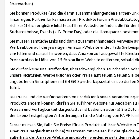
überwachen).
Sie können Produkte (und die damit zusammenhängenden Partner-Links)
hinzufügen. Partner-Links müssen auf Produkte (wie im Produktkatalog de
sich zusätzlich originäre Inhalte auf Ihrer Website befinden, die für 
Suchergebnisse, Events (z. B. Prime Day) oder die Homepages bestimmte
Sie müssen sämtliche Links und damit zusammenhängende Verweise auf z
Werbeaktion auf der jeweiligen Amazon-Website endet. Falls Sie beisp
einstellen und darauf hinweisen, dass Amazon auf ausgewählte Kleidun
Preisnachlass in Höhe von 15 % von Ihrer Website entfernen, sobald di
Sie dürfen keine unzutreffenden, überschwänglichen, täuschenden od
unsere Richtlinien, Werbeaktionen oder Preise aufstellen. Stellen Sie 
angebotenen Smartphone mit 64 GB Speicherkapazität ein, so dürfen S
führt.
Die Preise und die Verfügbarkeit von Produkten können Veränderungen 
Produkte ändern können, dürfen Sie auf Ihrer Website nur Angaben zu P
Preisen und Verfügbarkeit dargestellt sind bedienen oder (b) Sie Daten
der Lizenz festgelegten Anforderungen für die Nutzung von PA API einh
Ferner müssen Sie, falls Sie Preise für ein Produkt auf Ihrer Website in 
einer Preisvergleichsmaschine) zusammen mit Preisen für das gleiche o
außerhalb der Amazon-Website angeboten werden, jeweils den niedrigst