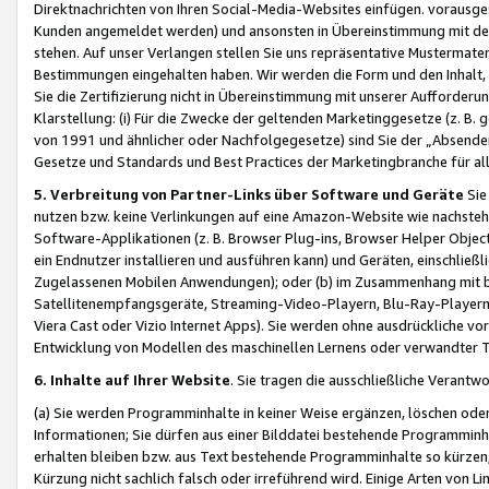
Direktnachrichten von Ihren Social-Media-Websites einfügen. vorausg
Kunden angemeldet werden) und ansonsten in Übereinstimmung mit der
stehen. Auf unser Verlangen stellen Sie uns repräsentative Mustermater
Bestimmungen eingehalten haben. Wir werden die Form und den Inhalt, di
Sie die Zertifizierung nicht in Übereinstimmung mit unserer Aufforderu
Klarstellung: (i) Für die Zwecke der geltenden Marketinggesetze (z. 
von 1991 und ähnlicher oder Nachfolgegesetze) sind Sie der „Absender“ j
Gesetze und Standards und Best Practices der Marketingbranche für 
5. Verbreitung von Partner-Links über Software und Geräte
Sie
nutzen bzw. keine Verlinkungen auf eine Amazon-Website wie nachsteh
Software-Applikationen (z. B. Browser Plug-ins, Browser Helper Objec
ein Endnutzer installieren und ausführen kann) und Geräten, einschlie
Zugelassenen Mobilen Anwendungen); oder (b) im Zusammenhang mit bzw.
Satellitenempfangsgeräte, Streaming-Video-Playern, Blu-Ray-Playern 
Viera Cast oder Vizio Internet Apps). Sie werden ohne ausdrückliche v
Entwicklung von Modellen des maschinellen Lernens oder verwandter 
6. Inhalte auf Ihrer Website
. Sie tragen die ausschließliche Verantwo
(a) Sie werden Programminhalte in keiner Weise ergänzen, löschen oder
Informationen; Sie dürfen aus einer Bilddatei bestehende Programminhal
erhalten bleiben bzw. aus Text bestehende Programminhalte so kürzen, 
Kürzung nicht sachlich falsch oder irreführend wird. Einige Arten von L