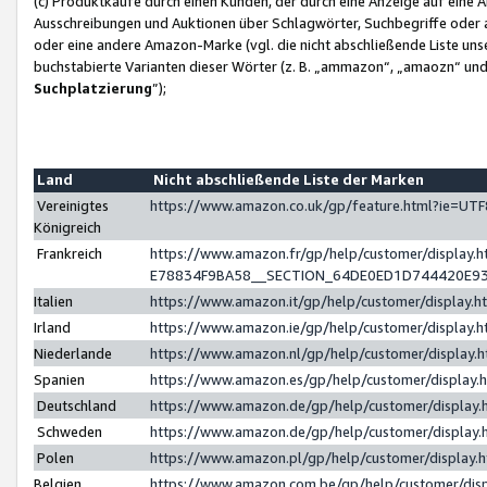
(c) Produktkäufe durch einen Kunden, der durch eine Anzeige auf eine 
Ausschreibungen und Auktionen über Schlagwörter, Suchbegriffe oder 
oder eine andere Amazon-Marke (vgl. die nicht abschließende Liste un
buchstabierte Varianten dieser Wörter (z. B. „ammazon“, „amaozn“ und „
Suchplatzierung
”);
Land
Nicht abschließende Liste der Marken
Vereinigtes
https://www.amazon.co.uk/gp/feature.html?ie=U
Königreich
Frankreich
https://www.amazon.fr/gp/help/customer/displa
E78834F9BA58__SECTION_64DE0ED1D744420E9
Italien
https://www.amazon.it/gp/help/customer/display
Irland
https://www.amazon.ie/gp/help/customer/displa
Niederlande
https://www.amazon.nl/gp/help/customer/display
Spanien
https://www.amazon.es/gp/help/customer/display
Deutschland
https://www.amazon.de/gp/help/customer/displa
Schweden
https://www.amazon.de/gp/help/customer/displa
Polen
https://www.amazon.pl/gp/help/customer/display
Belgien
https://www.amazon.com.be/gp/help/customer/d