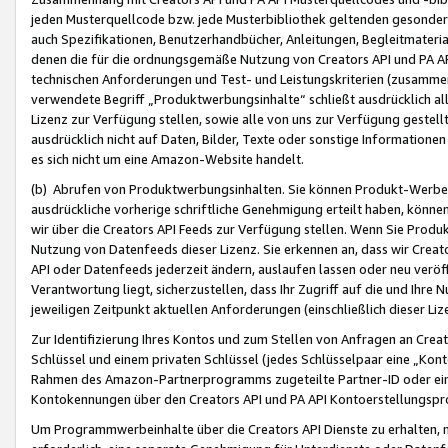
jeden Musterquellcode bzw. jede Musterbibliothek geltenden gesonder
auch Spezifikationen, Benutzerhandbücher, Anleitungen, Begleitmaterial
denen die für die ordnungsgemäße Nutzung von Creators API und PA A
technischen Anforderungen und Test- und Leistungskriterien (zusammen
verwendete Begriff „Produktwerbungsinhalte“ schließt ausdrücklich al
Lizenz zur Verfügung stellen, sowie alle von uns zur Verfügung gestel
ausdrücklich nicht auf Daten, Bilder, Texte oder sonstige Informatione
es sich nicht um eine Amazon-Website handelt.
(b) Abrufen von Produktwerbungsinhalten. Sie können Produkt-Werbein
ausdrückliche vorherige schriftliche Genehmigung erteilt haben, könn
wir über die Creators API Feeds zur Verfügung stellen. Wenn Sie Produk
Nutzung von Datenfeeds dieser Lizenz. Sie erkennen an, dass wir Creat
API oder Datenfeeds jederzeit ändern, auslaufen lassen oder neu veröffe
Verantwortung liegt, sicherzustellen, dass Ihr Zugriff auf die und Ihr
jeweiligen Zeitpunkt aktuellen Anforderungen (einschließlich dieser Liz
Zur Identifizierung Ihres Kontos und zum Stellen von Anfragen an Crea
Schlüssel und einem privaten Schlüssel (jedes Schlüsselpaar eine „Kon
Rahmen des Amazon-Partnerprogramms zugeteilte Partner-ID oder ein
Kontokennungen über den Creators API und PA API Kontoerstellungspro
Um Programmwerbeinhalte über die Creators API Dienste zu erhalten, m