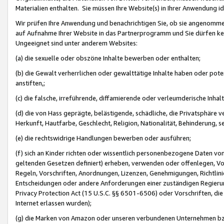
Materialien enthalten. Sie müssen Ihre Website(s) in Ihrer Anwendung ide
Wir prüfen Ihre Anwendung und benachrichtigen Sie, ob sie angenommen
auf Aufnahme Ihrer Website in das Partnerprogramm und Sie dürfen kei
Ungeeignet sind unter anderem Websites:
(a) die sexuelle oder obszöne Inhalte bewerben oder enthalten;
(b) die Gewalt verherrlichen oder gewalttätige Inhalte haben oder pot
anstiften,;
(c) die falsche, irreführende, diffamierende oder verleumderische Inha
(d) die von Hass geprägte, belästigende, schädliche, die Privatsphäre v
Herkunft, Hautfarbe, Geschlecht, Religion, Nationalität, Behinderung, 
(e) die rechtswidrige Handlungen bewerben oder ausführen;
(f) sich an Kinder richten oder wissentlich personenbezogene Daten vo
geltenden Gesetzen definiert) erheben, verwenden oder offenlegen, Vo
Regeln, Vorschriften, Anordnungen, Lizenzen, Genehmigungen, Richtlini
Entscheidungen oder andere Anforderungen einer zuständigen Regierung
Privacy Protection Act (15 U.S.C. §§ 6501-6506) oder Vorschriften, di
Internet erlassen wurden);
(g) die Marken von Amazon oder unseren verbundenen Unternehmen b