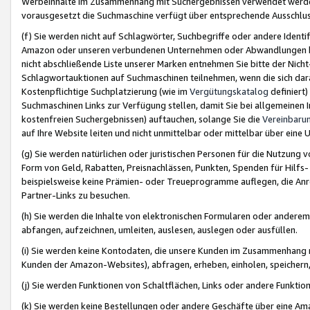
Werbeinhalte im Zusammenhang mit Suchergebnissen verwendet werden,
vorausgesetzt die Suchmaschine verfügt über entsprechende Ausschlu
(f) Sie werden nicht auf Schlagwörter, Suchbegriffe oder andere Ident
Amazon oder unseren verbundenen Unternehmen oder Abwandlungen bzw
nicht abschließende Liste unserer Marken entnehmen Sie bitte der Nich
Schlagwortauktionen auf Suchmaschinen teilnehmen, wenn die sich da
Kostenpflichtige Suchplatzierung (wie im
Vergütungskatalog
definiert
Suchmaschinen Links zur Verfügung stellen, damit Sie bei allgemeinen I
kostenfreien Suchergebnissen) auftauchen, solange Sie die
Vereinbaru
auf Ihre Website leiten und nicht unmittelbar oder mittelbar über eine
(g) Sie werden natürlichen oder juristischen Personen für die Nutzung 
Form von Geld, Rabatten, Preisnachlässen, Punkten, Spenden für Hilfs
beispielsweise keine Prämien- oder Treueprogramme auflegen, die Anrei
Partner-Links zu besuchen.
(h) Sie werden die Inhalte von elektronischen Formularen oder anderem M
abfangen, aufzeichnen, umleiten, auslesen, auslegen oder ausfüllen.
(i) Sie werden keine Kontodaten, die unsere Kunden im Zusammenhang 
Kunden der Amazon-Websites), abfragen, erheben, einholen, speichern,
(j) Sie werden Funktionen von Schaltflächen, Links oder andere Funkti
(k) Sie werden keine Bestellungen oder andere Geschäfte über eine Ama