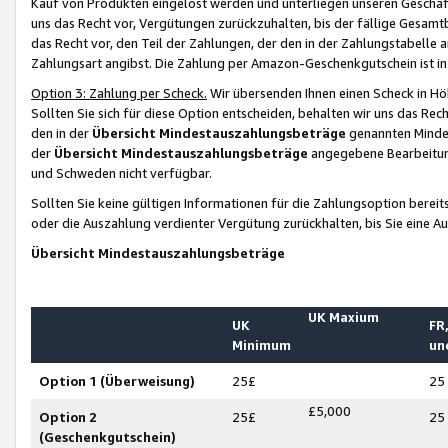
Kauf von Produkten eingelöst werden und unterliegen unseren Geschäf
uns das Recht vor, Vergütungen zurückzuhalten, bis der fällige Gesamt
das Recht vor, den Teil der Zahlungen, der den in der Zahlungstabelle 
Zahlungsart angibst. Die Zahlung per Amazon-Geschenkgutschein ist in
Option 3: Zahlung per Scheck.
Wir übersenden Ihnen einen Scheck in Höh
Sollten Sie sich für diese Option entscheiden, behalten wir uns das Rec
den in der
Übersicht Mindestauszahlungsbeträge
genannten Mindest
der
Übersicht Mindestauszahlungsbeträge
angegebene Bearbeitung
und Schweden nicht verfügbar.
Sollten Sie keine gültigen Informationen für die Zahlungsoption bereit
oder die Auszahlung verdienter Vergütung zurückhalten, bis Sie eine A
Übersicht Mindestauszahlungsbeträge
UK Maxium
UK
FR,
Minimum
un
Option 1 (Überweisung)
25£
25
£5,000
Option 2
25£
25
(Geschenkgutschein)