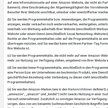
auf eine Informationsseite auf einer Amazon-Website, der nicht als Part
Bannern); ohne Einschränkung der Allgemeingültigkeit des Vorstehende
Besucher Ihrer Website unsichtbar, unlesbar oder unentzifferbar mache
(b) Sie werden Programminhalte bzw. Anwendungen, die Programminhalt
anzeigen, weder verkaufen noch weiterverkaufen, weitergeben, unterli
innerhalb von Werbung außerhalb Ihrer Website (einschließlich Werbun
Website oder einem Dienst (einschließlich Social Networking-Website
Rechte an den Programminhalten oder auf die Programminhalte an eine a
übertragen müssten, und Sie werden keine mit Ihrem Partner-Tag formati
Ihre Website ist.
(c) Sie werden Programminhalte, die nicht mehr auf einer Amazon-Websit
mehr zur Nutzung zur Verfügung stehen, umgehend von Ihrer Website e
(d) Sie werden keine Programminhalte, einschließlich in den Programmin
eine Person bzw. ein Unternehmen ein bestimmtes Produkt, eine Dienstle
geschäftlichen Beziehung oder Verbindung zu diesen steht (einschließli
Programminhalten).
(e) Sie werden Amazon-Marken (wie in den
Markenrichtlinien
definiert) 
„ammazon“, „amaozn“ und „kindel“) nicht zwecks Nutzung in einer Suc
Versuch unternehmen). Zusätzlich zu sonstigen Amazon zur Verfügung 
sorgen, dass von uns benannte Suchmaschinen Geschützte Begriffe (wie 