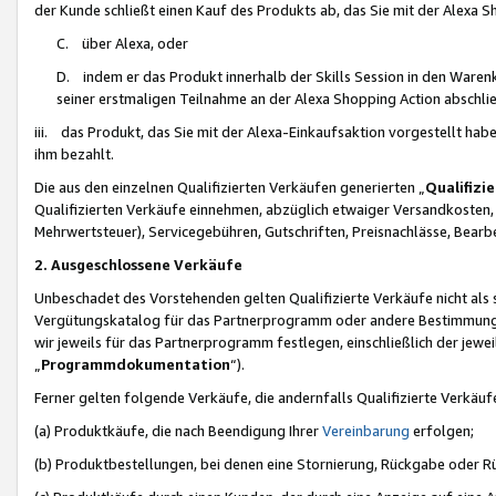
der Kunde schließt einen Kauf des Produkts ab, das Sie mit der Alexa 
C. über Alexa, oder
D. indem er das Produkt innerhalb der Skills Session in den Waren
seiner erstmaligen Teilnahme an der Alexa Shopping Action abschlie
iii. das Produkt, das Sie mit der Alexa-Einkaufsaktion vorgestellt ha
ihm bezahlt.
Die aus den einzelnen Qualifizierten Verkäufen generierten „
Qualifizi
Qualifizierten Verkäufe einnehmen, abzüglich etwaiger Versandkosten
Mehrwertsteuer), Servicegebühren, Gutschriften, Preisnachlässe, Bear
2. Ausgeschlossene Verkäufe
Unbeschadet des Vorstehenden gelten Qualifizierte Verkäufe nicht als
Vergütungskatalog für das Partnerprogramm oder andere Bestimmungen,
wir jeweils für das Partnerprogramm festlegen, einschließlich der jewe
„
Programmdokumentation
“).
Ferner gelten folgende Verkäufe, die andernfalls Qualifizierte Verkä
(a) Produktkäufe, die nach Beendigung Ihrer
Vereinbarung
erfolgen;
(b) Produktbestellungen, bei denen eine Stornierung, Rückgabe oder R