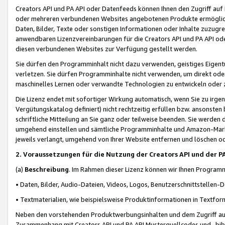
Creators API und PA API oder Datenfeeds können Ihnen den Zugriff auf D
oder mehreren verbundenen Websites angebotenen Produkte ermögliche
Daten, Bilder, Texte oder sonstigen Informationen oder Inhalte zuzugre
anwendbaren Lizenzvereinbarungen für die Creators API und PA API od
diesen verbundenen Websites zur Verfügung gestellt werden.
Sie dürfen den Programminhalt nicht dazu verwenden, geistiges Eigent
verletzen. Sie dürfen Programminhalte nicht verwenden, um direkt ode
maschinelles Lernen oder verwandte Technologien zu entwickeln oder zu
Die Lizenz endet mit sofortiger Wirkung automatisch, wenn Sie zu irg
Vergütungskatalog definiert) nicht rechtzeitig erfüllen bzw. ansonsten
schriftliche Mitteilung an Sie ganz oder teilweise beenden. Sie werden
umgehend einstellen und sämtliche Programminhalte und Amazon-Marke
jeweils verlangt, umgehend von Ihrer Website entfernen und löschen od
2. Voraussetzungen für die Nutzung der Creators API und der P
(a)
Beschreibung
. Im Rahmen dieser Lizenz können wir Ihnen Programmi
• Daten, Bilder, Audio-Dateien, Videos, Logos, Benutzerschnittstellen-
• Textmaterialien, wie beispielsweise Produktinformationen in Textfor
Neben den vorstehenden Produktwerbungsinhalten und dem Zugriff auf 
Zusammenhang mit Creators API und PA API Musterquellcodes und -bibli