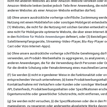
nicht mit anderen Websites als einer Amazon-Website verlinken oder i
Amazon-Website lenken (wobei jedoch Teile Ihrer Anwendung, die nich
anderen Websites als einer Amazon-Website enthalten dürfen).
(d) Ohne unsere ausdrückliche vorherige schriftliche Zustimmung werd
Nutzung mit einem Mobiltelefon oder sonstigen Mobilgerät entwickelt
(1) Websites, die nicht für die Nutzung mit solchen Geräten entwickelt
eine nicht für Mobilgeräte optimierte Website, die über einen Interne
in den
Richtlinie für Mobile Anwendungen
definiert, oder (3) Beistellge
Satellitenempfangsgeräte, Streaming-Video-Player, Blu-Ray-Player ode
Cast oder Vizio Internet-Apps).
(e) Ohne unsere ausdrückliche vorherige schriftliche Genehmigung dürfe
verwenden, um Produkt-Werbeinhalte zu aggregieren, zu analysieren, 
anderen Anwendungen, die für die Verwendung durch Personen oder Or
für die direkte Schulung oder Feinabstimmung eines maschinellen Lern
(f) Sie werden (i) nicht in irgendeiner Weise in die Funktionalität ode
entsprechenden Versuch unternehmen; (ii) keine Produktwerbungsinha
Kontaktaufnahme mit Verkäufern oder Kunden oder sonstiger Werbeaktiv
API, Datenfeeds, Produktwerbungsinhalten oder Spezifikationen erschei
Eigentumsrechte oder gewerblicher Schutzrechte, nicht entfernen, verd
(g) Sie werden nicht versuchen, (i) die Spezifikationen oder die in de
manipulieren, zu reparieren oder anderweitig abgeleitete Werke davon z