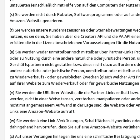
umzuleiten (einschließlich mit Hilfe von auf den Computern der Nutzer i
(s) Sie werden nicht durch Roboter, Softwareprogramme oder auf andere
Amazon-Website generieren.
(t) Sie werden unsere Kundenrezensionen oder Sternebewertungen wed
nutzen, es sei denn, Sie haben über die Creators API und die PA API e
erfüllen die in der Lizenz beschriebenen Voraussetzungen für die Nutzu
(u) Sie werden weder unmittelbar noch mittelbar über Partner-Links P
oder zu Nutzung durch eine andere natürliche oder juristische Person,
Geschäftspartnern nicht gestatten bzw. diese nicht dazu auffordern od
andere natürliche oder juristische Person, unmittelbar oder mittelbar
zu Wiederverkaufs- oder gewerblichen Zwecken (gleich welcher Art) 
auf Ihrer Website zum Wiederverkauf oder für gewerbliche Nutzungen 
(v) Sie werden die URL Ihrer Website, die die Partner-Links enthält b
werden, nicht in einer Weise tarnen, verstecken, manipulieren oder and
nicht mit angemessenem Aufwand in der Lage sind, die Website oder A
Links eine Amazon-Website aufruft.
(w) Sie werden keine Link-Verkürzungen, Schaltflächen, Hyperlinks ode
dahingehend hervorrufen, dass Sie auf eine Amazon-Website verlinken
(x) Auf unser Verlangen hin legen Sie uns eine schriftliche Bestätigung