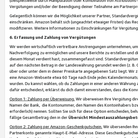
(beispielsweise durch Manipulation oder Kombination von Attributions-
Vergütungen und/oder der Beendigung deiner Teilnahme am Partnerp
Gelegentlich können wir die Möglichkeit unserer Partner, Standardv
einschränken. Amazon behält sich (ungeachtet etwaiger Fristen) das Re
modifizieren. Weitere Informationen zu Einschränkungen für Vergütung
6. Erfassung und Zahlung von Vergütungen
Wir werden wirtschaftlich vertretbare Anstrengungen unternehmen, um 
Nachverfolgung zu ermöglichen und unsere Berichte zu erstellen und di
diesem Monat verdient hast, zusammengefasst sind. Standardvergütung
auf den nächsten Betrag in der Landeswährung gerundet werden (z. B. C
über oder unter dem in deiner Preiskarte angegebenen Satz liegt. Wir
eine Amazon-Webseite etwa 60 Tage nach Ende jedes Kalendermonats, i
wurden. Du kannst wählen, ob du Zahlungen in einer anderen Währung
dafür entscheidest, erklärst du dich damit einverstanden, dass die K
Option 1: Zahlung per Überweisung.
Wir überweisen Ihre Vergütung dir
Namen der Bank, die Kontonummer, den Namen des Kontoinhabers bzw. a
erforderlich) nennen. Sollten Sie sich für diese Option entscheiden, be
fällige Gesamtbetrag den in der
Übersicht Mindestauszahlungsbet
Option 2: Zahlung per Amazon-Geschenkgutschein.
Wir übersenden Ihne
Partnerkonto genannte Haupt-E-Mail-Adresse. Diese Geschenkgutschei