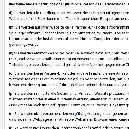
und keine andere natürliche oder juristische Person dazu ermächtigen, a
(l) Sie werden alle Handlungen unterlassen, die nach vernünftigem Erme
Website, auf der Funktionen oder Transaktionen (zum Beispiel suchen, s
(m) Sie werden auf Ihrer Website keine Partner-Links oder Programmin
Spionagesoftware, Schadsoftware, Computerviren, Würmern, Trojaner
Herunterladen oder Installieren auf einem Nutzer-Computer oder ande
genehmigt wurden.
(n) Sie werden Amazon-Websites oder Teile davon nicht auf Ihrer Websi
(z. B., WebView) innerhalb einer Mobilen Anwendung. Die Darstellung ein
Teilnahmevoraussetzungen stellt jedoch keinen Verstoß gegen diese Zif
(o) Sie werden keine Partner-Links oder andere Inhalte, die eine Am
Werbeseiten oder Layer-Werbung einstellen oder bereitstellen, mit Au
bewerben, die eng mit dem auf Ihrer Website befindlichen Material z
(p) Sie werden in Inhalte, die Sie auf einer Amazon-Website platzier
Werbediensten oder in einer Kundenbewertung, einem Forum, einem Wun
einer Amazon-Website verfügbaren Kontext) keine Partner-Links integr
(q) Sie werden nicht versuchen, den
Vergütungskatalog
zu umgehen oder
dass sich eine Webpage einer Amazon-Website im Browser eines Kunden 
(r) Sie werden nicht versuchen, Internetverkehr (Traffic) oder Vergü