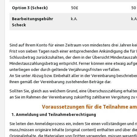
Option 3 (Scheck)
50£
50
Bearbeitungsgebühr
k.A.
k.A
Scheck
Sind auf Ihrem Konto für einen Zeitraum von mindestens drei Jahren kein
Frist von sieben Tagen nach einer entsprechenden Ankündigung die für
Schlussbetrag zurückzuhalten, der dem in der Übersicht Mindestausz
Mindestauszahlungsbetrag entspricht. Ferner können eine etwaig aufg
unterliegen oder durch geltende Verjährungsfristen verfallen.
An Sie unter Abzug bzw. Einbehalt aller in der Vereinbarung beschrieb
Ihnen gemäß der Vereinbarung zustehenden Beträge dar.
Sollten Sie, gleich aus welchem Grund, eine Überschusszahlung erhalte
an Sie im Rahmen der Vereinbarung zukünftig zahlbaren Vergütung zu 
Voraussetzungen für die Teilnahme a
1. Anmeldung und Teilnahmeberechtigung
Sie leiten den Anmeldeprozess ein, indem Sie einen vollständigen und 
muss/müssen originäre Inhalte (original content) enthalten und über d
Originalinhalte, die Materialien von Dritten verwenden, müssen wese