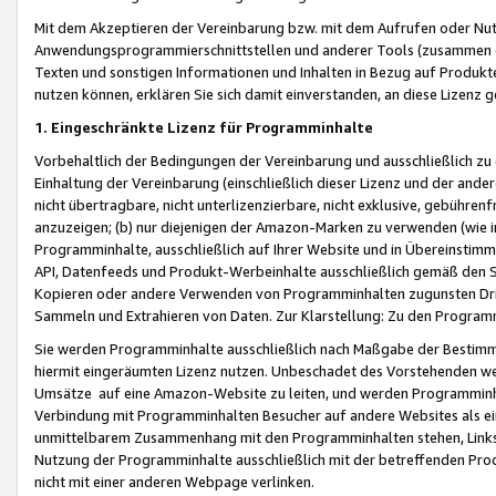
Mit dem Akzeptieren der Vereinbarung bzw. mit dem Aufrufen oder Nutz
Anwendungsprogrammierschnittstellen und anderer Tools (zusammen die
Texten und sonstigen Informationen und Inhalten in Bezug auf Produkte
nutzen können, erklären Sie sich damit einverstanden, an diese Lizenz 
1. Eingeschränkte Lizenz für Programminhalte
Vorbehaltlich der Bedingungen der Vereinbarung und ausschließlich z
Einhaltung der Vereinbarung (einschließlich dieser Lizenz und der ande
nicht übertragbare, nicht unterlizenzierbare, nicht exklusive, gebühren
anzuzeigen; (b) nur diejenigen der Amazon-Marken zu verwenden (wie in 
Programminhalte, ausschließlich auf Ihrer Website und in Übereinstimmu
API, Datenfeeds und Produkt-Werbeinhalte ausschließlich gemäß den Spe
Kopieren oder andere Verwenden von Programminhalten zugunsten Dri
Sammeln und Extrahieren von Daten. Zur Klarstellung: Zu den Program
Sie werden Programminhalte ausschließlich nach Maßgabe der Besti
hiermit eingeräumten Lizenz nutzen. Unbeschadet des Vorstehenden we
Umsätze auf eine Amazon-Website zu leiten, und werden Programminhal
Verbindung mit Programminhalten Besucher auf andere Websites als ein
unmittelbarem Zusammenhang mit den Programminhalten stehen, Links z
Nutzung der Programminhalte ausschließlich mit der betreffenden Pr
nicht mit einer anderen Webpage verlinken.