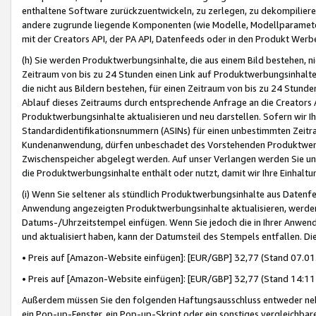
enthaltene Software zurückzuentwickeln, zu zerlegen, zu dekompilier
andere zugrunde liegende Komponenten (wie Modelle, Modellparameter
mit der Creators API, der PA API, Datenfeeds oder in den Produkt Werb
(h) Sie werden Produktwerbungsinhalte, die aus einem Bild bestehen, ni
Zeitraum von bis zu 24 Stunden einen Link auf Produktwerbungsinhalte
die nicht aus Bildern bestehen, für einen Zeitraum von bis zu 24 Stund
Ablauf dieses Zeitraums durch entsprechende Anfrage an die Creators 
Produktwerbungsinhalte aktualisieren und neu darstellen. Sofern wir Ih
Standardidentifikationsnummern (ASINs) für einen unbestimmten Zeitra
Kundenanwendung, dürfen unbeschadet des Vorstehenden Produktwerbu
Zwischenspeicher abgelegt werden. Auf unser Verlangen werden Sie un
die Produktwerbungsinhalte enthält oder nutzt, damit wir Ihre Einhalt
(i) Wenn Sie seltener als stündlich Produktwerbungsinhalte aus Datenfe
Anwendung angezeigten Produktwerbungsinhalte aktualisieren, werden 
Datums-/Uhrzeitstempel einfügen. Wenn Sie jedoch die in Ihrer Anwe
und aktualisiert haben, kann der Datumsteil des Stempels entfallen. Dies
• Preis auf [Amazon-Website einfügen]: [EUR/GBP] 32,77 (Stand 07.01.
• Preis auf [Amazon-Website einfügen]: [EUR/GBP] 32,77 (Stand 14:11 
Außerdem müssen Sie den folgenden Haftungsausschluss entweder neb
ein Pop-up-Fenster, ein Pop-up-Skript oder ein sonstiges vergleichba