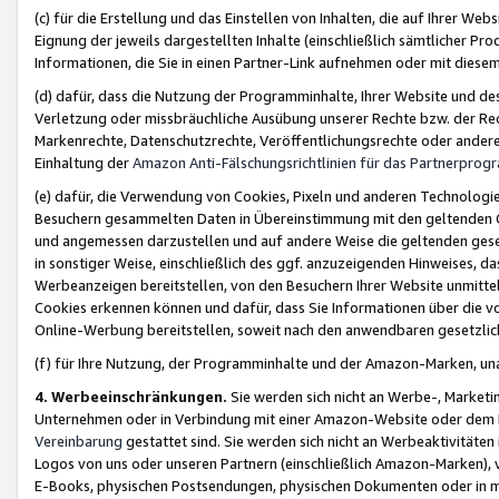
(c) für die Erstellung und das Einstellen von Inhalten, die auf Ihrer We
Eignung der jeweils dargestellten Inhalte (einschließlich sämtlicher 
Informationen, die Sie in einen Partner-Link aufnehmen oder mit diese
(d) dafür, dass die Nutzung der Programminhalte, Ihrer Website und des 
Verletzung oder missbräuchliche Ausübung unserer Rechte bzw. der Recht
Markenrechte, Datenschutzrechte, Veröffentlichungsrechte oder anderer
Einhaltung der
Amazon Anti-Fälschungsrichtlinien für das Partnerpro
(e) dafür, die Verwendung von Cookies, Pixeln und anderen Technologien
Besuchern gesammelten Daten in Übereinstimmung mit den geltenden Ge
und angemessen darzustellen und auf andere Weise die geltenden geset
in sonstiger Weise, einschließlich des ggf. anzuzeigenden Hinweises, d
Werbeanzeigen bereitstellen, von den Besuchern Ihrer Website unmitte
Cookies erkennen können und dafür, dass Sie Informationen über die v
Online-Werbung bereitstellen, soweit nach den anwendbaren gesetzlic
(f) für Ihre Nutzung, der Programminhalte und der Amazon-Marken, u
4. Werbeeinschränkungen.
Sie werden sich nicht an Werbe-, Market
Unternehmen oder in Verbindung mit einer Amazon-Website oder dem Pa
Vereinbarung
gestattet sind. Sie werden sich nicht an Werbeaktivitäten
Logos von uns oder unseren Partnern (einschließlich Amazon-Marken), 
E-Books, physischen Postsendungen, physischen Dokumenten oder in 