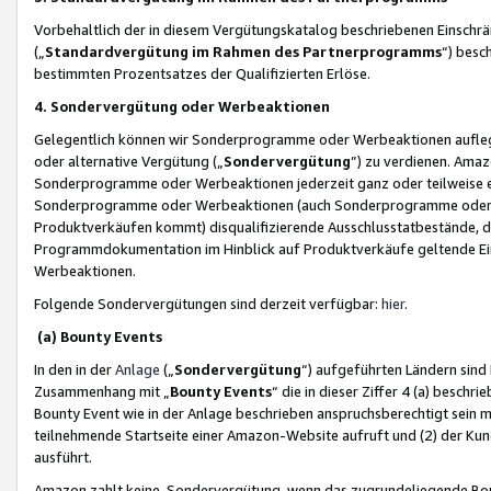
Vorbehaltlich der in diesem Vergütungskatalog beschriebenen Einschr
(„
Standardvergütung im Rahmen des Partnerprogramms
“) besc
bestimmten Prozentsatzes der Qualifizierten Erlöse.
4. Sondervergütung oder Werbeaktionen
Gelegentlich können wir Sonderprogramme oder Werbeaktionen auflegen,
oder alternative Vergütung („
Sondervergütung
”) zu verdienen. Amazo
Sonderprogramme oder Werbeaktionen jederzeit ganz oder teilweise einz
Sonderprogramme oder Werbeaktionen (auch Sonderprogramme oder We
Produktverkäufen kommt) disqualifizierende Ausschlusstatbestände, di
Programmdokumentation im Hinblick auf Produktverkäufe geltende E
Werbeaktionen.
Folgende Sondervergütungen sind derzeit verfügbar:
hier
.
(a) Bounty Events
In den in der
Anlage
(„
Sondervergütung
“) aufgeführten Ländern sind
Zusammenhang mit „
Bounty Events
“ die in dieser Ziffer 4 (a) besch
Bounty Event wie in der Anlage beschrieben anspruchsberechtigt sein mu
teilnehmende Startseite einer Amazon-Website aufruft und (2) der Kun
ausführt.
Amazon zahlt keine Sondervergütung, wenn das zugrundeliegende Boun