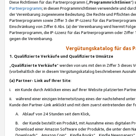
Diese Richtlinien für das Partnerprogramm („
Programmrichtlinien
“)
Partnerprogramm
; in diesen Programmrichtlinien verwendete und durch
der Vereinbarung zugewiesene Bedeutung. Die Rechte und Pflichten de
Partnerprogramm sowie Ziffer 3 der IP-Lizenz für das Partnerprogram
Einschränkung von Ziffer 6 Abs. (a) der Vereinbarung wird hiermit Fol
Partnerprogramm, die IP-Lizenz für das Partnerprogramm oder Ziffer 1
gegen die Vereinbarung.
Vergütungskatalog für das 
1. Qualifizierte Verkäufe und Qualifizierte Umsätze
„
Qualifizierte Verkäufe
“ werden von uns mit den in Ziffer 3 diese
(vorbehaltlich der in diesem Vergütungskatalog beschriebenen Ausnah
(a) Partner- Link auf Ihrer Site
:
i. ein Kunde durch Anklicken eines auf Ihrer Website platzierten Part
ii. während einer einzigen Internetsitzung eines der nachstehend unter (i)
Kunde den Partner-Link anklickt und mit dem zuerst eintretenden der f
A. Ablauf von 24 Stunden seit dem Klick,
B. der Kunde bestellt ein Produkt, mit Ausnahme eines digitalen P
Download einer Amazon Software oder Produkte, die unter dem N
Downloads“, „Amazon Coin“, „Kindle Books“, „Kindle Newspapers“, „