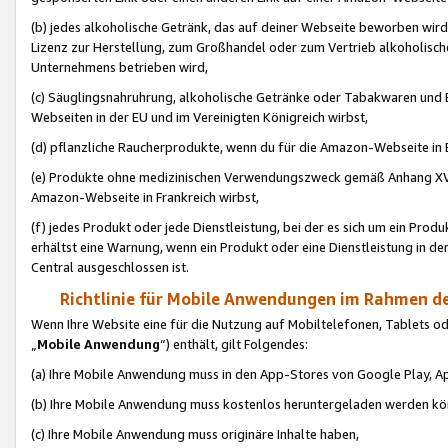
(b) jedes alkoholische Getränk, das auf deiner Webseite beworben wird
Lizenz zur Herstellung, zum Großhandel oder zum Vertrieb alkoholisch
Unternehmens betrieben wird,
(c) Säuglingsnahruhrung, alkoholische Getränke oder Tabakwaren und E
Webseiten in der EU und im Vereinigten Königreich wirbst,
(d) pflanzliche Raucherprodukte, wenn du für die Amazon-Webseite in B
(e) Produkte ohne medizinischen Verwendungszweck gemäß Anhang XVI 
Amazon-Webseite in Frankreich wirbst,
(f) jedes Produkt oder jede Dienstleistung, bei der es sich um ein Prod
erhältst eine Warnung, wenn ein Produkt oder eine Dienstleistung in de
Central ausgeschlossen ist.
Richtlinie für Mobile Anwendungen im Rahmen de
Wenn Ihre Website eine für die Nutzung auf Mobiltelefonen, Tablets 
„
Mobile Anwendung
“) enthält, gilt Folgendes:
(a) Ihre Mobile Anwendung muss in den App-Stores von Google Play, A
(b) Ihre Mobile Anwendung muss kostenlos heruntergeladen werden könn
(c) Ihre Mobile Anwendung muss originäre Inhalte haben,