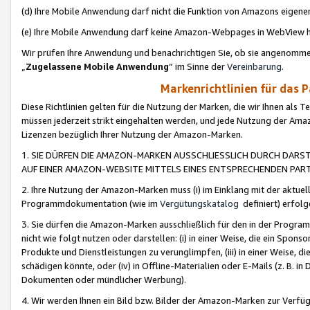
(d) Ihre Mobile Anwendung darf nicht die Funktion von Amazons eige
(e) Ihre Mobile Anwendung darf keine Amazon-Webpages in WebView 
Wir prüfen Ihre Anwendung und benachrichtigen Sie, ob sie angenomm
„
Zugelassene Mobile Anwendung
“ im Sinne der
Vereinbarung
.
Markenrichtlinien für das 
Diese Richtlinien gelten für die Nutzung der Marken, die wir Ihnen als 
müssen jederzeit strikt eingehalten werden, und jede Nutzung der Ama
Lizenzen bezüglich Ihrer Nutzung der Amazon-Marken.
1. SIE DÜRFEN DIE AMAZON-MARKEN AUSSCHLIESSLICH DURCH DARS
AUF EINER AMAZON-WEBSITE MITTELS EINES ENTSPRECHENDEN PART
2. Ihre Nutzung der Amazon-Marken muss (i) im Einklang mit der aktuells
Programmdokumentation (wie im
Vergütungskatalog
definiert) erfolg
3. Sie dürfen die Amazon-Marken ausschließlich für den in der Progr
nicht wie folgt nutzen oder darstellen: (i) in einer Weise, die ein Spo
Produkte und Dienstleistungen zu verunglimpfen, (iii) in einer Weise
schädigen könnte, oder (iv) in Offline-Materialien oder E-Mails (z. B.
Dokumenten oder mündlicher Werbung).
4. Wir werden Ihnen ein Bild bzw. Bilder der Amazon-Marken zur Verfüg