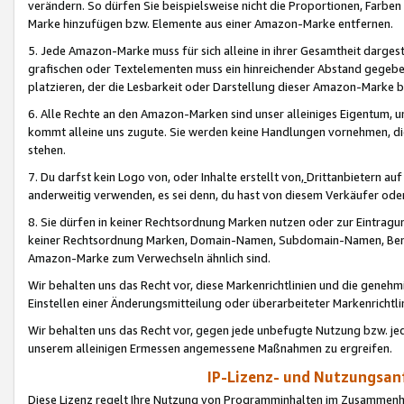
verändern. So dürfen Sie beispielsweise nicht die Proportionen, Farb
Marke hinzufügen bzw. Elemente aus einer Amazon-Marke entfernen.
5. Jede Amazon-Marke muss für sich alleine in ihrer Gesamtheit darge
grafischen oder Textelementen muss ein hinreichender Abstand gegebe
platzieren, der die Lesbarkeit oder Darstellung dieser Amazon-Marke b
6. Alle Rechte an den Amazon-Marken sind unser alleiniges Eigentum, 
kommt alleine uns zugute. Sie werden keine Handlungen vornehmen, 
stehen.
7. Du darfst kein Logo von, oder Inhalte erstellt von,
Drittanbietern au
anderweitig verwenden, es sei denn, du hast von diesem Verkäufer oder
8. Sie dürfen in keiner Rechtsordnung Marken nutzen oder zur Eintragu
keiner Rechtsordnung Marken, Domain-Namen, Subdomain-Namen, Benu
Amazon-Marke zum Verwechseln ähnlich sind.
Wir behalten uns das Recht vor, diese Markenrichtlinien und die gene
Einstellen einer Änderungsmitteilung oder überarbeiteter Markenricht
Wir behalten uns das Recht vor, gegen jede unbefugte Nutzung bzw. jede 
unserem alleinigen Ermessen angemessene Maßnahmen zu ergreifen.
IP-Lizenz- und Nutzungsan
Diese Lizenz regelt Ihre Nutzung von Programminhalten im Zusammen