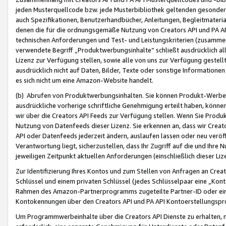
jeden Musterquellcode bzw. jede Musterbibliothek geltenden gesonder
auch Spezifikationen, Benutzerhandbücher, Anleitungen, Begleitmaterial
denen die für die ordnungsgemäße Nutzung von Creators API und PA A
technischen Anforderungen und Test- und Leistungskriterien (zusammen
verwendete Begriff „Produktwerbungsinhalte“ schließt ausdrücklich al
Lizenz zur Verfügung stellen, sowie alle von uns zur Verfügung gestel
ausdrücklich nicht auf Daten, Bilder, Texte oder sonstige Informatione
es sich nicht um eine Amazon-Website handelt.
(b) Abrufen von Produktwerbungsinhalten. Sie können Produkt-Werbein
ausdrückliche vorherige schriftliche Genehmigung erteilt haben, könn
wir über die Creators API Feeds zur Verfügung stellen. Wenn Sie Produk
Nutzung von Datenfeeds dieser Lizenz. Sie erkennen an, dass wir Creat
API oder Datenfeeds jederzeit ändern, auslaufen lassen oder neu veröffe
Verantwortung liegt, sicherzustellen, dass Ihr Zugriff auf die und Ihr
jeweiligen Zeitpunkt aktuellen Anforderungen (einschließlich dieser Liz
Zur Identifizierung Ihres Kontos und zum Stellen von Anfragen an Crea
Schlüssel und einem privaten Schlüssel (jedes Schlüsselpaar eine „Kon
Rahmen des Amazon-Partnerprogramms zugeteilte Partner-ID oder ein
Kontokennungen über den Creators API und PA API Kontoerstellungspro
Um Programmwerbeinhalte über die Creators API Dienste zu erhalten, m