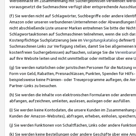
Werbeinhalte im Zusammenhang mit Suchergebnissen verwendet werden,
vorausgesetzt die Suchmaschine verfügt über entsprechende Ausschlu
(f) Sie werden nicht auf Schlagwörter, Suchbegriffe oder andere Ident
Amazon oder unseren verbundenen Unternehmen oder Abwandlungen bzw
nicht abschließende Liste unserer Marken entnehmen Sie bitte der Nich
Schlagwortauktionen auf Suchmaschinen teilnehmen, wenn die sich da
Kostenpflichtige Suchplatzierung (wie im
Vergütungskatalog
definiert
Suchmaschinen Links zur Verfügung stellen, damit Sie bei allgemeinen I
kostenfreien Suchergebnissen) auftauchen, solange Sie die
Vereinbaru
auf Ihre Website leiten und nicht unmittelbar oder mittelbar über eine
(g) Sie werden natürlichen oder juristischen Personen für die Nutzung 
Form von Geld, Rabatten, Preisnachlässen, Punkten, Spenden für Hilfs
beispielsweise keine Prämien- oder Treueprogramme auflegen, die Anrei
Partner-Links zu besuchen.
(h) Sie werden die Inhalte von elektronischen Formularen oder anderem M
abfangen, aufzeichnen, umleiten, auslesen, auslegen oder ausfüllen.
(i) Sie werden keine Kontodaten, die unsere Kunden im Zusammenhang 
Kunden der Amazon-Websites), abfragen, erheben, einholen, speichern,
(j) Sie werden Funktionen von Schaltflächen, Links oder andere Funkti
(k) Sie werden keine Bestellungen oder andere Geschäfte über eine Ama