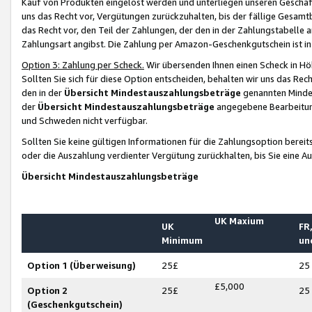
Kauf von Produkten eingelöst werden und unterliegen unseren Geschäf
uns das Recht vor, Vergütungen zurückzuhalten, bis der fällige Gesamt
das Recht vor, den Teil der Zahlungen, der den in der Zahlungstabelle 
Zahlungsart angibst. Die Zahlung per Amazon-Geschenkgutschein ist in
Option 3: Zahlung per Scheck.
Wir übersenden Ihnen einen Scheck in Höh
Sollten Sie sich für diese Option entscheiden, behalten wir uns das Rec
den in der
Übersicht Mindestauszahlungsbeträge
genannten Mindest
der
Übersicht Mindestauszahlungsbeträge
angegebene Bearbeitung
und Schweden nicht verfügbar.
Sollten Sie keine gültigen Informationen für die Zahlungsoption bereit
oder die Auszahlung verdienter Vergütung zurückhalten, bis Sie eine A
Übersicht Mindestauszahlungsbeträge
UK Maxium
UK
FR,
Minimum
un
Option 1 (Überweisung)
25£
25
£5,000
Option 2
25£
25
(Geschenkgutschein)