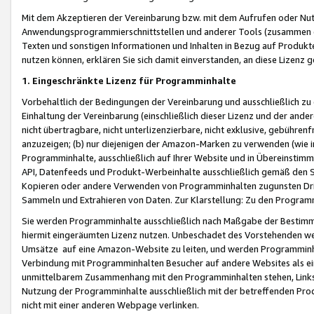
Mit dem Akzeptieren der Vereinbarung bzw. mit dem Aufrufen oder Nutz
Anwendungsprogrammierschnittstellen und anderer Tools (zusammen die
Texten und sonstigen Informationen und Inhalten in Bezug auf Produkte
nutzen können, erklären Sie sich damit einverstanden, an diese Lizenz 
1. Eingeschränkte Lizenz für Programminhalte
Vorbehaltlich der Bedingungen der Vereinbarung und ausschließlich z
Einhaltung der Vereinbarung (einschließlich dieser Lizenz und der ande
nicht übertragbare, nicht unterlizenzierbare, nicht exklusive, gebühren
anzuzeigen; (b) nur diejenigen der Amazon-Marken zu verwenden (wie in 
Programminhalte, ausschließlich auf Ihrer Website und in Übereinstimmu
API, Datenfeeds und Produkt-Werbeinhalte ausschließlich gemäß den Spe
Kopieren oder andere Verwenden von Programminhalten zugunsten Dri
Sammeln und Extrahieren von Daten. Zur Klarstellung: Zu den Program
Sie werden Programminhalte ausschließlich nach Maßgabe der Besti
hiermit eingeräumten Lizenz nutzen. Unbeschadet des Vorstehenden we
Umsätze auf eine Amazon-Website zu leiten, und werden Programminhal
Verbindung mit Programminhalten Besucher auf andere Websites als ein
unmittelbarem Zusammenhang mit den Programminhalten stehen, Links z
Nutzung der Programminhalte ausschließlich mit der betreffenden Pr
nicht mit einer anderen Webpage verlinken.