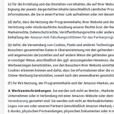
(c) für die Erstellung und das Einstellen von Inhalten, die auf Ihrer We
Eignung der jeweils dargestellten Inhalte (einschließlich sämtlicher 
Informationen, die Sie in einen Partner-Link aufnehmen oder mit diese
(d) dafür, dass die Nutzung der Programminhalte, Ihrer Website und des 
Verletzung oder missbräuchliche Ausübung unserer Rechte bzw. der Recht
Markenrechte, Datenschutzrechte, Veröffentlichungsrechte oder anderer
Einhaltung der
Amazon Anti-Fälschungsrichtlinien für das Partnerpro
(e) dafür, die Verwendung von Cookies, Pixeln und anderen Technologien
Besuchern gesammelten Daten in Übereinstimmung mit den geltenden Ge
und angemessen darzustellen und auf andere Weise die geltenden geset
in sonstiger Weise, einschließlich des ggf. anzuzeigenden Hinweises, d
Werbeanzeigen bereitstellen, von den Besuchern Ihrer Website unmitte
Cookies erkennen können und dafür, dass Sie Informationen über die v
Online-Werbung bereitstellen, soweit nach den anwendbaren gesetzlic
(f) für Ihre Nutzung, der Programminhalte und der Amazon-Marken, u
4. Werbeeinschränkungen.
Sie werden sich nicht an Werbe-, Market
Unternehmen oder in Verbindung mit einer Amazon-Website oder dem Pa
Vereinbarung
gestattet sind. Sie werden sich nicht an Werbeaktivitäten
Logos von uns oder unseren Partnern (einschließlich Amazon-Marken), 
E-Books, physischen Postsendungen, physischen Dokumenten oder in 