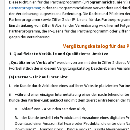
Diese Richtlinien für das Partnerprogramm („
Programmrichtlinien
“)
Partnerprogramm
; in diesen Programmrichtlinien verwendete und durch
der Vereinbarung zugewiesene Bedeutung. Die Rechte und Pflichten de
Partnerprogramm sowie Ziffer 3 der IP-Lizenz für das Partnerprogram
Einschränkung von Ziffer 6 Abs. (a) der Vereinbarung wird hiermit Fol
Partnerprogramm, die IP-Lizenz für das Partnerprogramm oder Ziffer 1
gegen die Vereinbarung.
Vergütungskatalog für das 
1. Qualifizierte Verkäufe und Qualifizierte Umsätze
„
Qualifizierte Verkäufe
“ werden von uns mit den in Ziffer 3 diese
(vorbehaltlich der in diesem Vergütungskatalog beschriebenen Ausnah
(a) Partner- Link auf Ihrer Site
:
i. ein Kunde durch Anklicken eines auf Ihrer Website platzierten Part
ii. während einer einzigen Internetsitzung eines der nachstehend unter (i)
Kunde den Partner-Link anklickt und mit dem zuerst eintretenden der f
A. Ablauf von 24 Stunden seit dem Klick,
B. der Kunde bestellt ein Produkt, mit Ausnahme eines digitalen P
Download einer Amazon Software oder Produkte, die unter dem N
Downloads“, „Amazon Coin“, „Kindle Books“, „Kindle Newspapers“, „