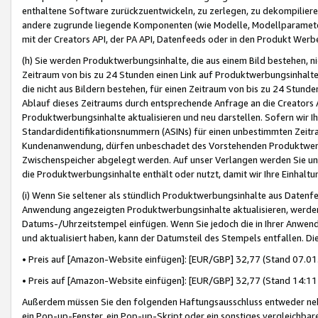
enthaltene Software zurückzuentwickeln, zu zerlegen, zu dekompilier
andere zugrunde liegende Komponenten (wie Modelle, Modellparameter
mit der Creators API, der PA API, Datenfeeds oder in den Produkt Werb
(h) Sie werden Produktwerbungsinhalte, die aus einem Bild bestehen, ni
Zeitraum von bis zu 24 Stunden einen Link auf Produktwerbungsinhalte
die nicht aus Bildern bestehen, für einen Zeitraum von bis zu 24 Stund
Ablauf dieses Zeitraums durch entsprechende Anfrage an die Creators 
Produktwerbungsinhalte aktualisieren und neu darstellen. Sofern wir Ih
Standardidentifikationsnummern (ASINs) für einen unbestimmten Zeitra
Kundenanwendung, dürfen unbeschadet des Vorstehenden Produktwerbu
Zwischenspeicher abgelegt werden. Auf unser Verlangen werden Sie un
die Produktwerbungsinhalte enthält oder nutzt, damit wir Ihre Einhalt
(i) Wenn Sie seltener als stündlich Produktwerbungsinhalte aus Datenfe
Anwendung angezeigten Produktwerbungsinhalte aktualisieren, werden 
Datums-/Uhrzeitstempel einfügen. Wenn Sie jedoch die in Ihrer Anwe
und aktualisiert haben, kann der Datumsteil des Stempels entfallen. Dies
• Preis auf [Amazon-Website einfügen]: [EUR/GBP] 32,77 (Stand 07.01.
• Preis auf [Amazon-Website einfügen]: [EUR/GBP] 32,77 (Stand 14:11 
Außerdem müssen Sie den folgenden Haftungsausschluss entweder neb
ein Pop-up-Fenster, ein Pop-up-Skript oder ein sonstiges vergleichba