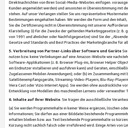
Direktnachrichten von Ihren Social-Media-Websites einfügen. vorausg
Kunden angemeldet werden) und ansonsten in Übereinstimmung mit der
stehen. Auf unser Verlangen stellen Sie uns repräsentative Mustermater
Bestimmungen eingehalten haben. Wir werden die Form und den Inhalt, di
Sie die Zertifizierung nicht in Übereinstimmung mit unserer Aufforderu
Klarstellung: (i) Für die Zwecke der geltenden Marketinggesetze (z. 
von 1991 und ähnlicher oder Nachfolgegesetze) sind Sie der „Absender“ j
Gesetze und Standards und Best Practices der Marketingbranche für 
5. Verbreitung von Partner-Links über Software und Geräte
Sie
nutzen bzw. keine Verlinkungen auf eine Amazon-Website wie nachsteh
Software-Applikationen (z. B. Browser Plug-ins, Browser Helper Objec
ein Endnutzer installieren und ausführen kann) und Geräten, einschlie
Zugelassenen Mobilen Anwendungen); oder (b) im Zusammenhang mit bzw.
Satellitenempfangsgeräte, Streaming-Video-Playern, Blu-Ray-Playern 
Viera Cast oder Vizio Internet Apps). Sie werden ohne ausdrückliche v
Entwicklung von Modellen des maschinellen Lernens oder verwandter 
6. Inhalte auf Ihrer Website
. Sie tragen die ausschließliche Verantwo
(a) Sie werden Programminhalte in keiner Weise ergänzen, löschen oder
Informationen; Sie dürfen aus einer Bilddatei bestehende Programminhal
erhalten bleiben bzw. aus Text bestehende Programminhalte so kürzen, 
Kürzung nicht sachlich falsch oder irreführend wird. Einige Arten von L