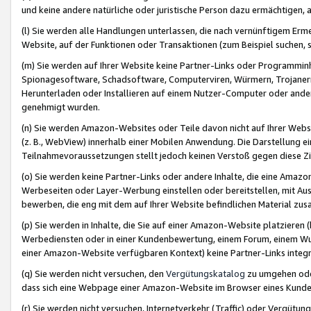
und keine andere natürliche oder juristische Person dazu ermächtigen, a
(l) Sie werden alle Handlungen unterlassen, die nach vernünftigem Erme
Website, auf der Funktionen oder Transaktionen (zum Beispiel suchen, s
(m) Sie werden auf Ihrer Website keine Partner-Links oder Programmin
Spionagesoftware, Schadsoftware, Computerviren, Würmern, Trojaner
Herunterladen oder Installieren auf einem Nutzer-Computer oder ande
genehmigt wurden.
(n) Sie werden Amazon-Websites oder Teile davon nicht auf Ihrer Websi
(z. B., WebView) innerhalb einer Mobilen Anwendung. Die Darstellung ein
Teilnahmevoraussetzungen stellt jedoch keinen Verstoß gegen diese Zif
(o) Sie werden keine Partner-Links oder andere Inhalte, die eine Am
Werbeseiten oder Layer-Werbung einstellen oder bereitstellen, mit Au
bewerben, die eng mit dem auf Ihrer Website befindlichen Material z
(p) Sie werden in Inhalte, die Sie auf einer Amazon-Website platzier
Werbediensten oder in einer Kundenbewertung, einem Forum, einem Wun
einer Amazon-Website verfügbaren Kontext) keine Partner-Links integr
(q) Sie werden nicht versuchen, den
Vergütungskatalog
zu umgehen oder
dass sich eine Webpage einer Amazon-Website im Browser eines Kunden 
(r) Sie werden nicht versuchen, Internetverkehr (Traffic) oder Vergü