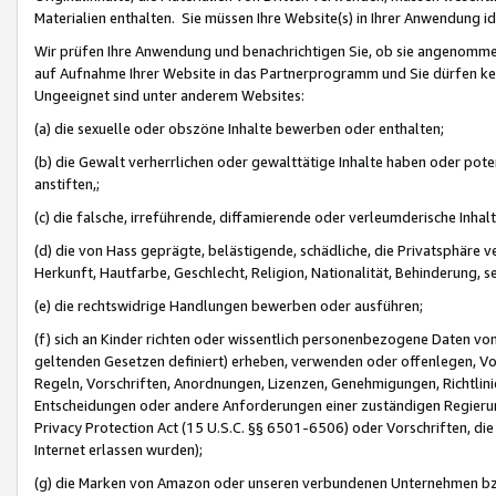
Materialien enthalten. Sie müssen Ihre Website(s) in Ihrer Anwendung ide
Wir prüfen Ihre Anwendung und benachrichtigen Sie, ob sie angenommen
auf Aufnahme Ihrer Website in das Partnerprogramm und Sie dürfen kei
Ungeeignet sind unter anderem Websites:
(a) die sexuelle oder obszöne Inhalte bewerben oder enthalten;
(b) die Gewalt verherrlichen oder gewalttätige Inhalte haben oder pot
anstiften,;
(c) die falsche, irreführende, diffamierende oder verleumderische Inha
(d) die von Hass geprägte, belästigende, schädliche, die Privatsphäre v
Herkunft, Hautfarbe, Geschlecht, Religion, Nationalität, Behinderung, 
(e) die rechtswidrige Handlungen bewerben oder ausführen;
(f) sich an Kinder richten oder wissentlich personenbezogene Daten vo
geltenden Gesetzen definiert) erheben, verwenden oder offenlegen, Vo
Regeln, Vorschriften, Anordnungen, Lizenzen, Genehmigungen, Richtlini
Entscheidungen oder andere Anforderungen einer zuständigen Regierung
Privacy Protection Act (15 U.S.C. §§ 6501-6506) oder Vorschriften, di
Internet erlassen wurden);
(g) die Marken von Amazon oder unseren verbundenen Unternehmen b