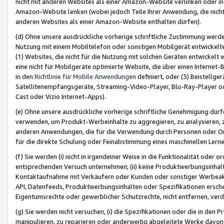
nicht mit anderen Websites als einer Amazon-Website verlinken oder i
Amazon-Website lenken (wobei jedoch Teile Ihrer Anwendung, die nich
anderen Websites als einer Amazon-Website enthalten dürfen).
(d) Ohne unsere ausdrückliche vorherige schriftliche Zustimmung werd
Nutzung mit einem Mobiltelefon oder sonstigen Mobilgerät entwickelt
(1) Websites, die nicht für die Nutzung mit solchen Geräten entwickelt
eine nicht für Mobilgeräte optimierte Website, die über einen Interne
in den
Richtlinie für Mobile Anwendungen
definiert, oder (3) Beistellge
Satellitenempfangsgeräte, Streaming-Video-Player, Blu-Ray-Player ode
Cast oder Vizio Internet-Apps).
(e) Ohne unsere ausdrückliche vorherige schriftliche Genehmigung dürfe
verwenden, um Produkt-Werbeinhalte zu aggregieren, zu analysieren, 
anderen Anwendungen, die für die Verwendung durch Personen oder Or
für die direkte Schulung oder Feinabstimmung eines maschinellen Lern
(f) Sie werden (i) nicht in irgendeiner Weise in die Funktionalität ode
entsprechenden Versuch unternehmen; (ii) keine Produktwerbungsinha
Kontaktaufnahme mit Verkäufern oder Kunden oder sonstiger Werbeaktiv
API, Datenfeeds, Produktwerbungsinhalten oder Spezifikationen erschei
Eigentumsrechte oder gewerblicher Schutzrechte, nicht entfernen, verd
(g) Sie werden nicht versuchen, (i) die Spezifikationen oder die in de
manipulieren, zu reparieren oder anderweitig abgeleitete Werke davon z