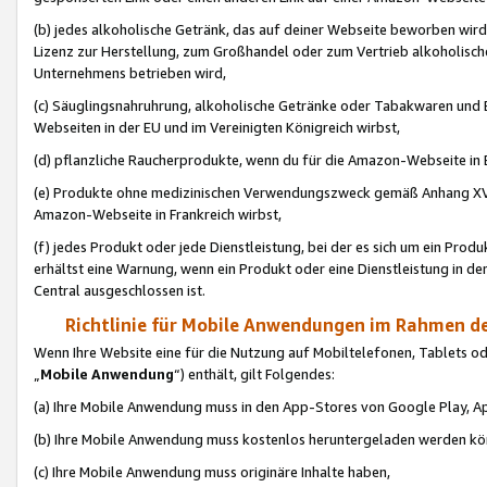
(b) jedes alkoholische Getränk, das auf deiner Webseite beworben wird
Lizenz zur Herstellung, zum Großhandel oder zum Vertrieb alkoholisch
Unternehmens betrieben wird,
(c) Säuglingsnahruhrung, alkoholische Getränke oder Tabakwaren und E
Webseiten in der EU und im Vereinigten Königreich wirbst,
(d) pflanzliche Raucherprodukte, wenn du für die Amazon-Webseite in B
(e) Produkte ohne medizinischen Verwendungszweck gemäß Anhang XVI 
Amazon-Webseite in Frankreich wirbst,
(f) jedes Produkt oder jede Dienstleistung, bei der es sich um ein Prod
erhältst eine Warnung, wenn ein Produkt oder eine Dienstleistung in de
Central ausgeschlossen ist.
Richtlinie für Mobile Anwendungen im Rahmen de
Wenn Ihre Website eine für die Nutzung auf Mobiltelefonen, Tablets 
„
Mobile Anwendung
“) enthält, gilt Folgendes:
(a) Ihre Mobile Anwendung muss in den App-Stores von Google Play, A
(b) Ihre Mobile Anwendung muss kostenlos heruntergeladen werden könn
(c) Ihre Mobile Anwendung muss originäre Inhalte haben,