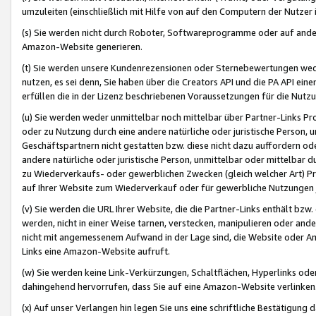
umzuleiten (einschließlich mit Hilfe von auf den Computern der Nutzer i
(s) Sie werden nicht durch Roboter, Softwareprogramme oder auf andere
Amazon-Website generieren.
(t) Sie werden unsere Kundenrezensionen oder Sternebewertungen wed
nutzen, es sei denn, Sie haben über die Creators API und die PA API e
erfüllen die in der Lizenz beschriebenen Voraussetzungen für die Nutzu
(u) Sie werden weder unmittelbar noch mittelbar über Partner-Links P
oder zu Nutzung durch eine andere natürliche oder juristische Person,
Geschäftspartnern nicht gestatten bzw. diese nicht dazu auffordern od
andere natürliche oder juristische Person, unmittelbar oder mittelbar
zu Wiederverkaufs- oder gewerblichen Zwecken (gleich welcher Art) 
auf Ihrer Website zum Wiederverkauf oder für gewerbliche Nutzungen 
(v) Sie werden die URL Ihrer Website, die die Partner-Links enthält b
werden, nicht in einer Weise tarnen, verstecken, manipulieren oder and
nicht mit angemessenem Aufwand in der Lage sind, die Website oder A
Links eine Amazon-Website aufruft.
(w) Sie werden keine Link-Verkürzungen, Schaltflächen, Hyperlinks ode
dahingehend hervorrufen, dass Sie auf eine Amazon-Website verlinken
(x) Auf unser Verlangen hin legen Sie uns eine schriftliche Bestätigung