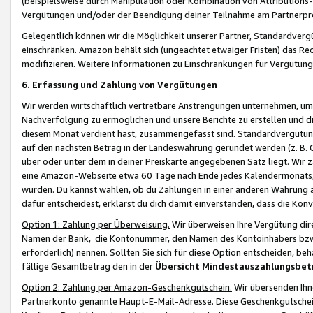
(beispielsweise durch Manipulation oder Kombination von Attributions-
Vergütungen und/oder der Beendigung deiner Teilnahme am Partnerp
Gelegentlich können wir die Möglichkeit unserer Partner, Standardv
einschränken. Amazon behält sich (ungeachtet etwaiger Fristen) das Re
modifizieren. Weitere Informationen zu Einschränkungen für Vergütung
6. Erfassung und Zahlung von Vergütungen
Wir werden wirtschaftlich vertretbare Anstrengungen unternehmen, um 
Nachverfolgung zu ermöglichen und unsere Berichte zu erstellen und di
diesem Monat verdient hast, zusammengefasst sind. Standardvergütung
auf den nächsten Betrag in der Landeswährung gerundet werden (z. B. C
über oder unter dem in deiner Preiskarte angegebenen Satz liegt. Wir
eine Amazon-Webseite etwa 60 Tage nach Ende jedes Kalendermonats, i
wurden. Du kannst wählen, ob du Zahlungen in einer anderen Währung
dafür entscheidest, erklärst du dich damit einverstanden, dass die K
Option 1: Zahlung per Überweisung.
Wir überweisen Ihre Vergütung dir
Namen der Bank, die Kontonummer, den Namen des Kontoinhabers bzw. a
erforderlich) nennen. Sollten Sie sich für diese Option entscheiden, be
fällige Gesamtbetrag den in der
Übersicht Mindestauszahlungsbet
Option 2: Zahlung per Amazon-Geschenkgutschein.
Wir übersenden Ihne
Partnerkonto genannte Haupt-E-Mail-Adresse. Diese Geschenkgutschei