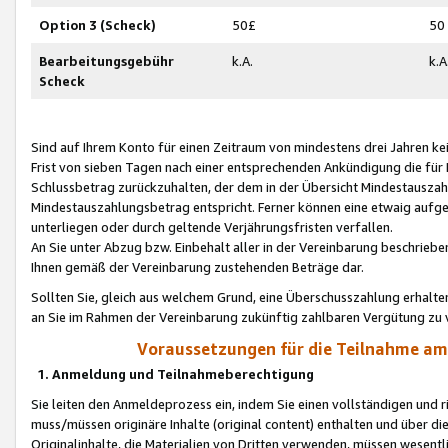
Option 3 (Scheck)
50£
50
Bearbeitungsgebühr
k.A.
k.A
Scheck
Sind auf Ihrem Konto für einen Zeitraum von mindestens drei Jahren kein
Frist von sieben Tagen nach einer entsprechenden Ankündigung die für
Schlussbetrag zurückzuhalten, der dem in der Übersicht Mindestausz
Mindestauszahlungsbetrag entspricht. Ferner können eine etwaig aufg
unterliegen oder durch geltende Verjährungsfristen verfallen.
An Sie unter Abzug bzw. Einbehalt aller in der Vereinbarung beschrieb
Ihnen gemäß der Vereinbarung zustehenden Beträge dar.
Sollten Sie, gleich aus welchem Grund, eine Überschusszahlung erhalte
an Sie im Rahmen der Vereinbarung zukünftig zahlbaren Vergütung zu 
Voraussetzungen für die Teilnahme a
1. Anmeldung und Teilnahmeberechtigung
Sie leiten den Anmeldeprozess ein, indem Sie einen vollständigen und 
muss/müssen originäre Inhalte (original content) enthalten und über d
Originalinhalte, die Materialien von Dritten verwenden, müssen wese