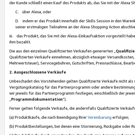
der Kunde schließt einen Kauf des Produkts ab, das Sie mit der Alexa 
C. über Alexa, oder
D. indem er das Produkt innerhalb der Skills Session in den Waren
seiner erstmaligen Teilnahme an der Alexa Shopping Action abschlie
iii. das Produkt, das Sie mit der Alexa-Einkaufsaktion vorgestellt ha
ihm bezahlt.
Die aus den einzelnen Qualifizierten Verkäufen generierten „
Qualifizi
Qualifizierten Verkäufe einnehmen, abzüglich etwaiger Versandkosten
Mehrwertsteuer), Servicegebühren, Gutschriften, Preisnachlässe, Bear
2. Ausgeschlossene Verkäufe
Unbeschadet des Vorstehenden gelten Qualifizierte Verkäufe nicht als
Vergütungskatalog für das Partnerprogramm oder andere Bestimmungen,
wir jeweils für das Partnerprogramm festlegen, einschließlich der jewe
„
Programmdokumentation
“).
Ferner gelten folgende Verkäufe, die andernfalls Qualifizierte Verkä
(a) Produktkäufe, die nach Beendigung Ihrer
Vereinbarung
erfolgen;
(b) Produktbestellungen, bei denen eine Stornierung, Rückgabe oder R