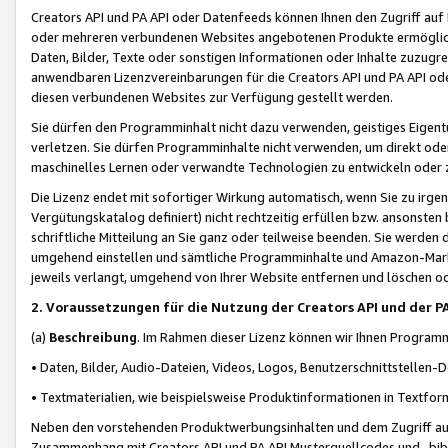
Creators API und PA API oder Datenfeeds können Ihnen den Zugriff auf D
oder mehreren verbundenen Websites angebotenen Produkte ermögliche
Daten, Bilder, Texte oder sonstigen Informationen oder Inhalte zuzugre
anwendbaren Lizenzvereinbarungen für die Creators API und PA API od
diesen verbundenen Websites zur Verfügung gestellt werden.
Sie dürfen den Programminhalt nicht dazu verwenden, geistiges Eigent
verletzen. Sie dürfen Programminhalte nicht verwenden, um direkt ode
maschinelles Lernen oder verwandte Technologien zu entwickeln oder zu
Die Lizenz endet mit sofortiger Wirkung automatisch, wenn Sie zu irg
Vergütungskatalog definiert) nicht rechtzeitig erfüllen bzw. ansonsten
schriftliche Mitteilung an Sie ganz oder teilweise beenden. Sie werden
umgehend einstellen und sämtliche Programminhalte und Amazon-Marke
jeweils verlangt, umgehend von Ihrer Website entfernen und löschen od
2. Voraussetzungen für die Nutzung der Creators API und der P
(a)
Beschreibung
. Im Rahmen dieser Lizenz können wir Ihnen Programmi
• Daten, Bilder, Audio-Dateien, Videos, Logos, Benutzerschnittstellen-
• Textmaterialien, wie beispielsweise Produktinformationen in Textfor
Neben den vorstehenden Produktwerbungsinhalten und dem Zugriff auf 
Zusammenhang mit Creators API und PA API Musterquellcodes und -bibli