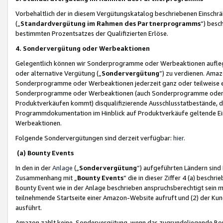
Vorbehaltlich der in diesem Vergütungskatalog beschriebenen Einschr
(„
Standardvergütung im Rahmen des Partnerprogramms
“) besc
bestimmten Prozentsatzes der Qualifizierten Erlöse.
4. Sondervergütung oder Werbeaktionen
Gelegentlich können wir Sonderprogramme oder Werbeaktionen auflegen,
oder alternative Vergütung („
Sondervergütung
”) zu verdienen. Amazo
Sonderprogramme oder Werbeaktionen jederzeit ganz oder teilweise einz
Sonderprogramme oder Werbeaktionen (auch Sonderprogramme oder We
Produktverkäufen kommt) disqualifizierende Ausschlusstatbestände, di
Programmdokumentation im Hinblick auf Produktverkäufe geltende E
Werbeaktionen.
Folgende Sondervergütungen sind derzeit verfügbar:
hier
.
(a) Bounty Events
In den in der
Anlage
(„
Sondervergütung
“) aufgeführten Ländern sind
Zusammenhang mit „
Bounty Events
“ die in dieser Ziffer 4 (a) besch
Bounty Event wie in der Anlage beschrieben anspruchsberechtigt sein mu
teilnehmende Startseite einer Amazon-Website aufruft und (2) der Kun
ausführt.
Amazon zahlt keine Sondervergütung, wenn das zugrundeliegende Boun