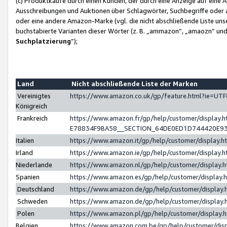
(c) Produktkäufe durch einen Kunden, der durch eine Anzeige auf eine 
Ausschreibungen und Auktionen über Schlagwörter, Suchbegriffe oder 
oder eine andere Amazon-Marke (vgl. die nicht abschließende Liste un
buchstabierte Varianten dieser Wörter (z. B. „ammazon“, „amaozn“ und „
Suchplatzierung
”);
Land
Nicht abschließende Liste der Marken
Vereinigtes
https://www.amazon.co.uk/gp/feature.html?ie=U
Königreich
Frankreich
https://www.amazon.fr/gp/help/customer/displa
E78834F9BA58__SECTION_64DE0ED1D744420E9
Italien
https://www.amazon.it/gp/help/customer/display
Irland
https://www.amazon.ie/gp/help/customer/displa
Niederlande
https://www.amazon.nl/gp/help/customer/display
Spanien
https://www.amazon.es/gp/help/customer/display
Deutschland
https://www.amazon.de/gp/help/customer/displa
Schweden
https://www.amazon.de/gp/help/customer/displa
Polen
https://www.amazon.pl/gp/help/customer/display
Belgien
https://www.amazon.com.be/gp/help/customer/d