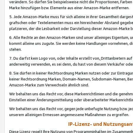
verändern. So dürfen Sie beispielsweise nicht die Proportionen, Farb
Marke hinzufügen bzw. Elemente aus einer Amazon-Marke entfernen.
5. Jede Amazon-Marke muss für sich alleine in ihrer Gesamtheit darge
grafischen oder Textelementen muss ein hinreichender Abstand gegebe
platzieren, der die Lesbarkeit oder Darstellung dieser Amazon-Marke b
6. Alle Rechte an den Amazon-Marken sind unser alleiniges Eigentum, 
kommt alleine uns zugute. Sie werden keine Handlungen vornehmen, 
stehen.
7. Du darfst kein Logo von, oder Inhalte erstellt von,
Drittanbietern au
anderweitig verwenden, es sei denn, du hast von diesem Verkäufer oder
8. Sie dürfen in keiner Rechtsordnung Marken nutzen oder zur Eintragu
keiner Rechtsordnung Marken, Domain-Namen, Subdomain-Namen, Benu
Amazon-Marke zum Verwechseln ähnlich sind.
Wir behalten uns das Recht vor, diese Markenrichtlinien und die gene
Einstellen einer Änderungsmitteilung oder überarbeiteter Markenricht
Wir behalten uns das Recht vor, gegen jede unbefugte Nutzung bzw. jede 
unserem alleinigen Ermessen angemessene Maßnahmen zu ergreifen.
IP-Lizenz- und Nutzungsan
Diese Lizenz regelt Ihre Nutzung von Programminhalten im Zusammen