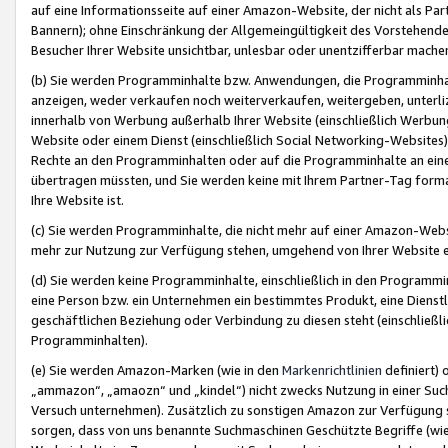
auf eine Informationsseite auf einer Amazon-Website, der nicht als Part
Bannern); ohne Einschränkung der Allgemeingültigkeit des Vorstehende
Besucher Ihrer Website unsichtbar, unlesbar oder unentzifferbar mache
(b) Sie werden Programminhalte bzw. Anwendungen, die Programminhalt
anzeigen, weder verkaufen noch weiterverkaufen, weitergeben, unterli
innerhalb von Werbung außerhalb Ihrer Website (einschließlich Werbun
Website oder einem Dienst (einschließlich Social Networking-Website
Rechte an den Programminhalten oder auf die Programminhalte an eine a
übertragen müssten, und Sie werden keine mit Ihrem Partner-Tag formati
Ihre Website ist.
(c) Sie werden Programminhalte, die nicht mehr auf einer Amazon-Websit
mehr zur Nutzung zur Verfügung stehen, umgehend von Ihrer Website e
(d) Sie werden keine Programminhalte, einschließlich in den Programmin
eine Person bzw. ein Unternehmen ein bestimmtes Produkt, eine Dienstle
geschäftlichen Beziehung oder Verbindung zu diesen steht (einschließli
Programminhalten).
(e) Sie werden Amazon-Marken (wie in den
Markenrichtlinien
definiert) 
„ammazon“, „amaozn“ und „kindel“) nicht zwecks Nutzung in einer Suc
Versuch unternehmen). Zusätzlich zu sonstigen Amazon zur Verfügung 
sorgen, dass von uns benannte Suchmaschinen Geschützte Begriffe (wie 