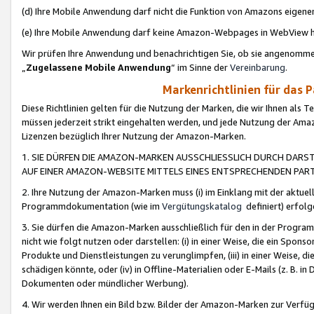
(d) Ihre Mobile Anwendung darf nicht die Funktion von Amazons eige
(e) Ihre Mobile Anwendung darf keine Amazon-Webpages in WebView 
Wir prüfen Ihre Anwendung und benachrichtigen Sie, ob sie angenomm
„
Zugelassene Mobile Anwendung
“ im Sinne der
Vereinbarung
.
Markenrichtlinien für das 
Diese Richtlinien gelten für die Nutzung der Marken, die wir Ihnen als 
müssen jederzeit strikt eingehalten werden, und jede Nutzung der Ama
Lizenzen bezüglich Ihrer Nutzung der Amazon-Marken.
1. SIE DÜRFEN DIE AMAZON-MARKEN AUSSCHLIESSLICH DURCH DARS
AUF EINER AMAZON-WEBSITE MITTELS EINES ENTSPRECHENDEN PART
2. Ihre Nutzung der Amazon-Marken muss (i) im Einklang mit der aktuells
Programmdokumentation (wie im
Vergütungskatalog
definiert) erfolg
3. Sie dürfen die Amazon-Marken ausschließlich für den in der Progr
nicht wie folgt nutzen oder darstellen: (i) in einer Weise, die ein Spo
Produkte und Dienstleistungen zu verunglimpfen, (iii) in einer Weise
schädigen könnte, oder (iv) in Offline-Materialien oder E-Mails (z. B.
Dokumenten oder mündlicher Werbung).
4. Wir werden Ihnen ein Bild bzw. Bilder der Amazon-Marken zur Verfüg