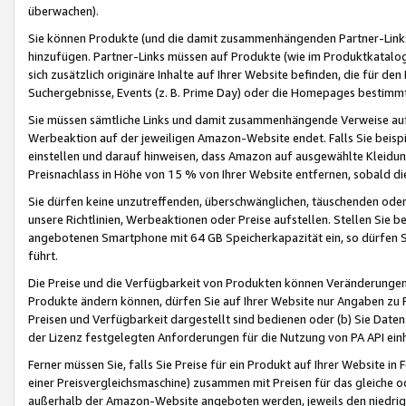
überwachen).
Sie können Produkte (und die damit zusammenhängenden Partner-Links)
hinzufügen. Partner-Links müssen auf Produkte (wie im Produktkatalog de
sich zusätzlich originäre Inhalte auf Ihrer Website befinden, die für 
Suchergebnisse, Events (z. B. Prime Day) oder die Homepages bestimmte
Sie müssen sämtliche Links und damit zusammenhängende Verweise auf z
Werbeaktion auf der jeweiligen Amazon-Website endet. Falls Sie beisp
einstellen und darauf hinweisen, dass Amazon auf ausgewählte Kleidun
Preisnachlass in Höhe von 15 % von Ihrer Website entfernen, sobald di
Sie dürfen keine unzutreffenden, überschwänglichen, täuschenden od
unsere Richtlinien, Werbeaktionen oder Preise aufstellen. Stellen Sie 
angebotenen Smartphone mit 64 GB Speicherkapazität ein, so dürfen S
führt.
Die Preise und die Verfügbarkeit von Produkten können Veränderungen 
Produkte ändern können, dürfen Sie auf Ihrer Website nur Angaben zu P
Preisen und Verfügbarkeit dargestellt sind bedienen oder (b) Sie Daten
der Lizenz festgelegten Anforderungen für die Nutzung von PA API einh
Ferner müssen Sie, falls Sie Preise für ein Produkt auf Ihrer Website in 
einer Preisvergleichsmaschine) zusammen mit Preisen für das gleiche o
außerhalb der Amazon-Website angeboten werden, jeweils den niedrigst