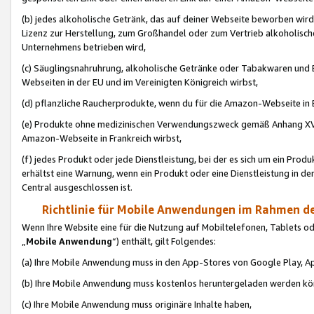
(b) jedes alkoholische Getränk, das auf deiner Webseite beworben wird
Lizenz zur Herstellung, zum Großhandel oder zum Vertrieb alkoholisch
Unternehmens betrieben wird,
(c) Säuglingsnahruhrung, alkoholische Getränke oder Tabakwaren und E
Webseiten in der EU und im Vereinigten Königreich wirbst,
(d) pflanzliche Raucherprodukte, wenn du für die Amazon-Webseite in B
(e) Produkte ohne medizinischen Verwendungszweck gemäß Anhang XVI 
Amazon-Webseite in Frankreich wirbst,
(f) jedes Produkt oder jede Dienstleistung, bei der es sich um ein Prod
erhältst eine Warnung, wenn ein Produkt oder eine Dienstleistung in de
Central ausgeschlossen ist.
Richtlinie für Mobile Anwendungen im Rahmen de
Wenn Ihre Website eine für die Nutzung auf Mobiltelefonen, Tablets 
„
Mobile Anwendung
“) enthält, gilt Folgendes:
(a) Ihre Mobile Anwendung muss in den App-Stores von Google Play, A
(b) Ihre Mobile Anwendung muss kostenlos heruntergeladen werden könn
(c) Ihre Mobile Anwendung muss originäre Inhalte haben,