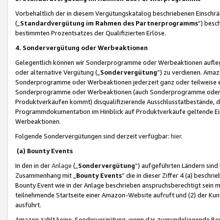
Vorbehaltlich der in diesem Vergütungskatalog beschriebenen Einschr
(„
Standardvergütung im Rahmen des Partnerprogramms
“) besc
bestimmten Prozentsatzes der Qualifizierten Erlöse.
4. Sondervergütung oder Werbeaktionen
Gelegentlich können wir Sonderprogramme oder Werbeaktionen auflegen,
oder alternative Vergütung („
Sondervergütung
”) zu verdienen. Amazo
Sonderprogramme oder Werbeaktionen jederzeit ganz oder teilweise einz
Sonderprogramme oder Werbeaktionen (auch Sonderprogramme oder We
Produktverkäufen kommt) disqualifizierende Ausschlusstatbestände, di
Programmdokumentation im Hinblick auf Produktverkäufe geltende E
Werbeaktionen.
Folgende Sondervergütungen sind derzeit verfügbar:
hier
.
(a) Bounty Events
In den in der
Anlage
(„
Sondervergütung
“) aufgeführten Ländern sind
Zusammenhang mit „
Bounty Events
“ die in dieser Ziffer 4 (a) besch
Bounty Event wie in der Anlage beschrieben anspruchsberechtigt sein mu
teilnehmende Startseite einer Amazon-Website aufruft und (2) der Kun
ausführt.
Amazon zahlt keine Sondervergütung, wenn das zugrundeliegende Boun