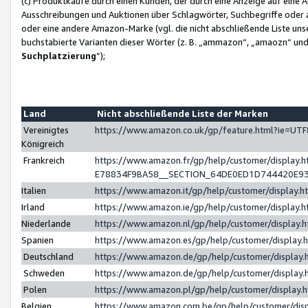
(c) Produktkäufe durch einen Kunden, der durch eine Anzeige auf eine 
Ausschreibungen und Auktionen über Schlagwörter, Suchbegriffe oder 
oder eine andere Amazon-Marke (vgl. die nicht abschließende Liste un
buchstabierte Varianten dieser Wörter (z. B. „ammazon“, „amaozn“ und „
Suchplatzierung
”);
Land
Nicht abschließende Liste der Marken
Vereinigtes
https://www.amazon.co.uk/gp/feature.html?ie=U
Königreich
Frankreich
https://www.amazon.fr/gp/help/customer/displa
E78834F9BA58__SECTION_64DE0ED1D744420E9
Italien
https://www.amazon.it/gp/help/customer/display
Irland
https://www.amazon.ie/gp/help/customer/displa
Niederlande
https://www.amazon.nl/gp/help/customer/display
Spanien
https://www.amazon.es/gp/help/customer/display
Deutschland
https://www.amazon.de/gp/help/customer/displa
Schweden
https://www.amazon.de/gp/help/customer/displa
Polen
https://www.amazon.pl/gp/help/customer/display
Belgien
https://www.amazon.com.be/gp/help/customer/d