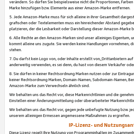
verändern. So dürfen Sie beispielsweise nicht die Proportionen, Farb
Marke hinzufügen bzw. Elemente aus einer Amazon-Marke entfernen.
5. Jede Amazon-Marke muss für sich alleine in ihrer Gesamtheit darge
grafischen oder Textelementen muss ein hinreichender Abstand gegebe
platzieren, der die Lesbarkeit oder Darstellung dieser Amazon-Marke b
6. Alle Rechte an den Amazon-Marken sind unser alleiniges Eigentum, 
kommt alleine uns zugute. Sie werden keine Handlungen vornehmen, 
stehen.
7. Du darfst kein Logo von, oder Inhalte erstellt von,
Drittanbietern au
anderweitig verwenden, es sei denn, du hast von diesem Verkäufer oder
8. Sie dürfen in keiner Rechtsordnung Marken nutzen oder zur Eintragu
keiner Rechtsordnung Marken, Domain-Namen, Subdomain-Namen, Benu
Amazon-Marke zum Verwechseln ähnlich sind.
Wir behalten uns das Recht vor, diese Markenrichtlinien und die gene
Einstellen einer Änderungsmitteilung oder überarbeiteter Markenricht
Wir behalten uns das Recht vor, gegen jede unbefugte Nutzung bzw. jede 
unserem alleinigen Ermessen angemessene Maßnahmen zu ergreifen.
IP-Lizenz- und Nutzungsan
Diese Lizenz regelt Ihre Nutzung von Programminhalten im Zusammen