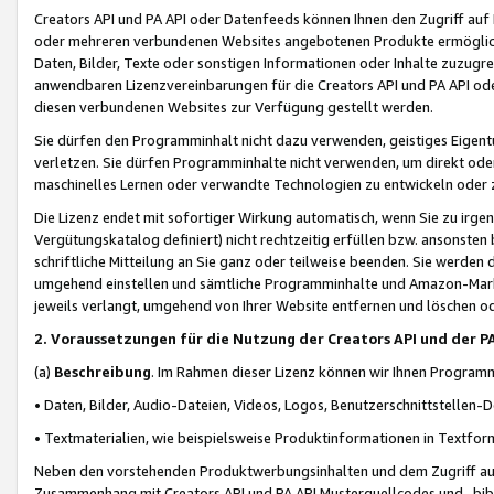
Creators API und PA API oder Datenfeeds können Ihnen den Zugriff auf D
oder mehreren verbundenen Websites angebotenen Produkte ermögliche
Daten, Bilder, Texte oder sonstigen Informationen oder Inhalte zuzugre
anwendbaren Lizenzvereinbarungen für die Creators API und PA API od
diesen verbundenen Websites zur Verfügung gestellt werden.
Sie dürfen den Programminhalt nicht dazu verwenden, geistiges Eigent
verletzen. Sie dürfen Programminhalte nicht verwenden, um direkt ode
maschinelles Lernen oder verwandte Technologien zu entwickeln oder zu
Die Lizenz endet mit sofortiger Wirkung automatisch, wenn Sie zu irg
Vergütungskatalog definiert) nicht rechtzeitig erfüllen bzw. ansonsten
schriftliche Mitteilung an Sie ganz oder teilweise beenden. Sie werden
umgehend einstellen und sämtliche Programminhalte und Amazon-Marke
jeweils verlangt, umgehend von Ihrer Website entfernen und löschen od
2. Voraussetzungen für die Nutzung der Creators API und der P
(a)
Beschreibung
. Im Rahmen dieser Lizenz können wir Ihnen Programmi
• Daten, Bilder, Audio-Dateien, Videos, Logos, Benutzerschnittstellen-
• Textmaterialien, wie beispielsweise Produktinformationen in Textfor
Neben den vorstehenden Produktwerbungsinhalten und dem Zugriff auf 
Zusammenhang mit Creators API und PA API Musterquellcodes und -bibli