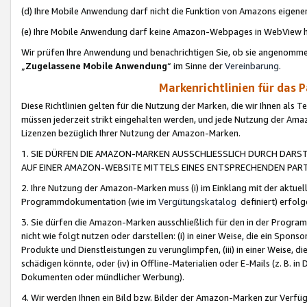
(d) Ihre Mobile Anwendung darf nicht die Funktion von Amazons eige
(e) Ihre Mobile Anwendung darf keine Amazon-Webpages in WebView 
Wir prüfen Ihre Anwendung und benachrichtigen Sie, ob sie angenomm
„
Zugelassene Mobile Anwendung
“ im Sinne der
Vereinbarung
.
Markenrichtlinien für das 
Diese Richtlinien gelten für die Nutzung der Marken, die wir Ihnen als 
müssen jederzeit strikt eingehalten werden, und jede Nutzung der Ama
Lizenzen bezüglich Ihrer Nutzung der Amazon-Marken.
1. SIE DÜRFEN DIE AMAZON-MARKEN AUSSCHLIESSLICH DURCH DARS
AUF EINER AMAZON-WEBSITE MITTELS EINES ENTSPRECHENDEN PART
2. Ihre Nutzung der Amazon-Marken muss (i) im Einklang mit der aktuells
Programmdokumentation (wie im
Vergütungskatalog
definiert) erfolg
3. Sie dürfen die Amazon-Marken ausschließlich für den in der Progr
nicht wie folgt nutzen oder darstellen: (i) in einer Weise, die ein Spo
Produkte und Dienstleistungen zu verunglimpfen, (iii) in einer Weise
schädigen könnte, oder (iv) in Offline-Materialien oder E-Mails (z. B.
Dokumenten oder mündlicher Werbung).
4. Wir werden Ihnen ein Bild bzw. Bilder der Amazon-Marken zur Verfüg