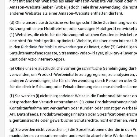
nicht mit anderen Websites als einer Amazon-Website verlinken oder i
Amazon-Website lenken (wobei jedoch Teile Ihrer Anwendung, die nich
anderen Websites als einer Amazon-Website enthalten dürfen).
(d) Ohne unsere ausdrückliche vorherige schriftliche Zustimmung werd
Nutzung mit einem Mobiltelefon oder sonstigen Mobilgerät entwickelt
(1) Websites, die nicht für die Nutzung mit solchen Geräten entwickelt
eine nicht für Mobilgeräte optimierte Website, die über einen Interne
in den
Richtlinie für Mobile Anwendungen
definiert, oder (3) Beistellge
Satellitenempfangsgeräte, Streaming-Video-Player, Blu-Ray-Player ode
Cast oder Vizio Internet-Apps).
(e) Ohne unsere ausdrückliche vorherige schriftliche Genehmigung dürfe
verwenden, um Produkt-Werbeinhalte zu aggregieren, zu analysieren, 
anderen Anwendungen, die für die Verwendung durch Personen oder Or
für die direkte Schulung oder Feinabstimmung eines maschinellen Lern
(f) Sie werden (i) nicht in irgendeiner Weise in die Funktionalität ode
entsprechenden Versuch unternehmen; (ii) keine Produktwerbungsinha
Kontaktaufnahme mit Verkäufern oder Kunden oder sonstiger Werbeaktiv
API, Datenfeeds, Produktwerbungsinhalten oder Spezifikationen erschei
Eigentumsrechte oder gewerblicher Schutzrechte, nicht entfernen, verd
(g) Sie werden nicht versuchen, (i) die Spezifikationen oder die in de
manipulieren, zu reparieren oder anderweitig abgeleitete Werke davon z