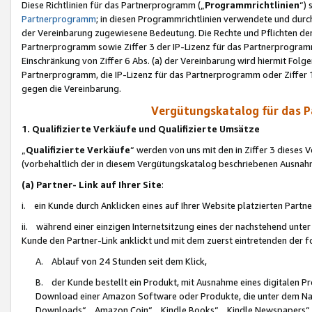
Diese Richtlinien für das Partnerprogramm („
Programmrichtlinien
“)
Partnerprogramm
; in diesen Programmrichtlinien verwendete und durch
der Vereinbarung zugewiesene Bedeutung. Die Rechte und Pflichten de
Partnerprogramm sowie Ziffer 3 der IP-Lizenz für das Partnerprogram
Einschränkung von Ziffer 6 Abs. (a) der Vereinbarung wird hiermit Fol
Partnerprogramm, die IP-Lizenz für das Partnerprogramm oder Ziffer 1
gegen die Vereinbarung.
Vergütungskatalog für das 
1. Qualifizierte Verkäufe und Qualifizierte Umsätze
„
Qualifizierte Verkäufe
“ werden von uns mit den in Ziffer 3 diese
(vorbehaltlich der in diesem Vergütungskatalog beschriebenen Ausnah
(a) Partner- Link auf Ihrer Site
:
i. ein Kunde durch Anklicken eines auf Ihrer Website platzierten Part
ii. während einer einzigen Internetsitzung eines der nachstehend unter (i)
Kunde den Partner-Link anklickt und mit dem zuerst eintretenden der f
A. Ablauf von 24 Stunden seit dem Klick,
B. der Kunde bestellt ein Produkt, mit Ausnahme eines digitalen P
Download einer Amazon Software oder Produkte, die unter dem N
Downloads“, „Amazon Coin“, „Kindle Books“, „Kindle Newspapers“, „