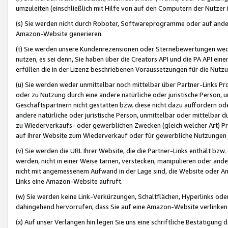
umzuleiten (einschließlich mit Hilfe von auf den Computern der Nutzer i
(s) Sie werden nicht durch Roboter, Softwareprogramme oder auf andere
Amazon-Website generieren.
(t) Sie werden unsere Kundenrezensionen oder Sternebewertungen wed
nutzen, es sei denn, Sie haben über die Creators API und die PA API e
erfüllen die in der Lizenz beschriebenen Voraussetzungen für die Nutzu
(u) Sie werden weder unmittelbar noch mittelbar über Partner-Links P
oder zu Nutzung durch eine andere natürliche oder juristische Person,
Geschäftspartnern nicht gestatten bzw. diese nicht dazu auffordern od
andere natürliche oder juristische Person, unmittelbar oder mittelbar
zu Wiederverkaufs- oder gewerblichen Zwecken (gleich welcher Art) 
auf Ihrer Website zum Wiederverkauf oder für gewerbliche Nutzungen 
(v) Sie werden die URL Ihrer Website, die die Partner-Links enthält b
werden, nicht in einer Weise tarnen, verstecken, manipulieren oder and
nicht mit angemessenem Aufwand in der Lage sind, die Website oder A
Links eine Amazon-Website aufruft.
(w) Sie werden keine Link-Verkürzungen, Schaltflächen, Hyperlinks ode
dahingehend hervorrufen, dass Sie auf eine Amazon-Website verlinken
(x) Auf unser Verlangen hin legen Sie uns eine schriftliche Bestätigung