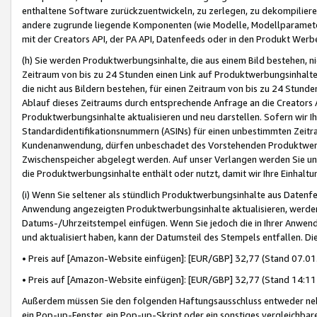
enthaltene Software zurückzuentwickeln, zu zerlegen, zu dekompilier
andere zugrunde liegende Komponenten (wie Modelle, Modellparameter
mit der Creators API, der PA API, Datenfeeds oder in den Produkt Werb
(h) Sie werden Produktwerbungsinhalte, die aus einem Bild bestehen, ni
Zeitraum von bis zu 24 Stunden einen Link auf Produktwerbungsinhalte
die nicht aus Bildern bestehen, für einen Zeitraum von bis zu 24 Stund
Ablauf dieses Zeitraums durch entsprechende Anfrage an die Creators 
Produktwerbungsinhalte aktualisieren und neu darstellen. Sofern wir Ih
Standardidentifikationsnummern (ASINs) für einen unbestimmten Zeitra
Kundenanwendung, dürfen unbeschadet des Vorstehenden Produktwerbu
Zwischenspeicher abgelegt werden. Auf unser Verlangen werden Sie un
die Produktwerbungsinhalte enthält oder nutzt, damit wir Ihre Einhalt
(i) Wenn Sie seltener als stündlich Produktwerbungsinhalte aus Datenfe
Anwendung angezeigten Produktwerbungsinhalte aktualisieren, werden 
Datums-/Uhrzeitstempel einfügen. Wenn Sie jedoch die in Ihrer Anwe
und aktualisiert haben, kann der Datumsteil des Stempels entfallen. Dies
• Preis auf [Amazon-Website einfügen]: [EUR/GBP] 32,77 (Stand 07.01.
• Preis auf [Amazon-Website einfügen]: [EUR/GBP] 32,77 (Stand 14:11 
Außerdem müssen Sie den folgenden Haftungsausschluss entweder neb
ein Pop-up-Fenster, ein Pop-up-Skript oder ein sonstiges vergleichba