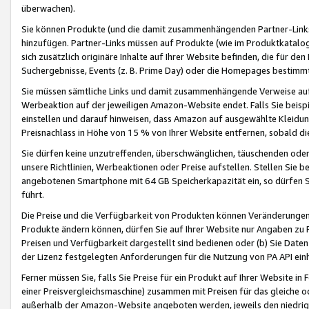
überwachen).
Sie können Produkte (und die damit zusammenhängenden Partner-Links)
hinzufügen. Partner-Links müssen auf Produkte (wie im Produktkatalog de
sich zusätzlich originäre Inhalte auf Ihrer Website befinden, die für 
Suchergebnisse, Events (z. B. Prime Day) oder die Homepages bestimmte
Sie müssen sämtliche Links und damit zusammenhängende Verweise auf z
Werbeaktion auf der jeweiligen Amazon-Website endet. Falls Sie beisp
einstellen und darauf hinweisen, dass Amazon auf ausgewählte Kleidun
Preisnachlass in Höhe von 15 % von Ihrer Website entfernen, sobald di
Sie dürfen keine unzutreffenden, überschwänglichen, täuschenden od
unsere Richtlinien, Werbeaktionen oder Preise aufstellen. Stellen Sie 
angebotenen Smartphone mit 64 GB Speicherkapazität ein, so dürfen S
führt.
Die Preise und die Verfügbarkeit von Produkten können Veränderungen 
Produkte ändern können, dürfen Sie auf Ihrer Website nur Angaben zu P
Preisen und Verfügbarkeit dargestellt sind bedienen oder (b) Sie Daten
der Lizenz festgelegten Anforderungen für die Nutzung von PA API einh
Ferner müssen Sie, falls Sie Preise für ein Produkt auf Ihrer Website in 
einer Preisvergleichsmaschine) zusammen mit Preisen für das gleiche o
außerhalb der Amazon-Website angeboten werden, jeweils den niedrigst