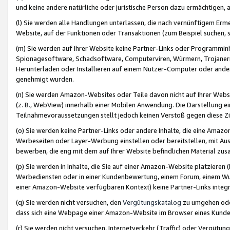
und keine andere natürliche oder juristische Person dazu ermächtigen, a
(l) Sie werden alle Handlungen unterlassen, die nach vernünftigem Erme
Website, auf der Funktionen oder Transaktionen (zum Beispiel suchen, s
(m) Sie werden auf Ihrer Website keine Partner-Links oder Programmin
Spionagesoftware, Schadsoftware, Computerviren, Würmern, Trojaner
Herunterladen oder Installieren auf einem Nutzer-Computer oder ande
genehmigt wurden.
(n) Sie werden Amazon-Websites oder Teile davon nicht auf Ihrer Websi
(z. B., WebView) innerhalb einer Mobilen Anwendung. Die Darstellung ein
Teilnahmevoraussetzungen stellt jedoch keinen Verstoß gegen diese Zif
(o) Sie werden keine Partner-Links oder andere Inhalte, die eine Am
Werbeseiten oder Layer-Werbung einstellen oder bereitstellen, mit Au
bewerben, die eng mit dem auf Ihrer Website befindlichen Material z
(p) Sie werden in Inhalte, die Sie auf einer Amazon-Website platzier
Werbediensten oder in einer Kundenbewertung, einem Forum, einem Wun
einer Amazon-Website verfügbaren Kontext) keine Partner-Links integr
(q) Sie werden nicht versuchen, den
Vergütungskatalog
zu umgehen oder
dass sich eine Webpage einer Amazon-Website im Browser eines Kunden 
(r) Sie werden nicht versuchen, Internetverkehr (Traffic) oder Vergü