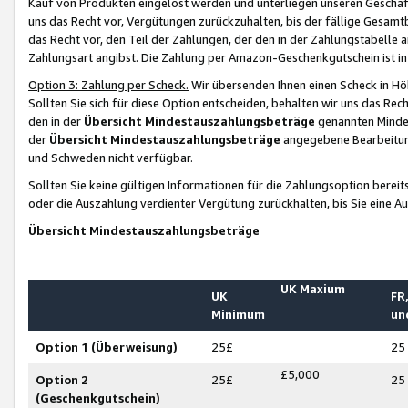
Kauf von Produkten eingelöst werden und unterliegen unseren Geschäf
uns das Recht vor, Vergütungen zurückzuhalten, bis der fällige Gesamt
das Recht vor, den Teil der Zahlungen, der den in der Zahlungstabelle 
Zahlungsart angibst. Die Zahlung per Amazon-Geschenkgutschein ist in
Option 3: Zahlung per Scheck.
Wir übersenden Ihnen einen Scheck in Höh
Sollten Sie sich für diese Option entscheiden, behalten wir uns das Rec
den in der
Übersicht Mindestauszahlungsbeträge
genannten Mindest
der
Übersicht Mindestauszahlungsbeträge
angegebene Bearbeitung
und Schweden nicht verfügbar.
Sollten Sie keine gültigen Informationen für die Zahlungsoption bereit
oder die Auszahlung verdienter Vergütung zurückhalten, bis Sie eine A
Übersicht Mindestauszahlungsbeträge
UK Maxium
UK
FR,
Minimum
un
Option 1 (Überweisung)
25£
25
£5,000
Option 2
25£
25
(Geschenkgutschein)