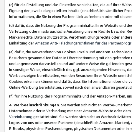
(c) für die Erstellung und das Einstellen von Inhalten, die auf Ihrer We
Eignung der jeweils dargestellten Inhalte (einschließlich sämtlicher 
Informationen, die Sie in einen Partner-Link aufnehmen oder mit diese
(d) dafür, dass die Nutzung der Programminhalte, Ihrer Website und des 
Verletzung oder missbräuchliche Ausübung unserer Rechte bzw. der Recht
Markenrechte, Datenschutzrechte, Veröffentlichungsrechte oder anderer
Einhaltung der
Amazon Anti-Fälschungsrichtlinien für das Partnerpro
(e) dafür, die Verwendung von Cookies, Pixeln und anderen Technologien
Besuchern gesammelten Daten in Übereinstimmung mit den geltenden Ge
und angemessen darzustellen und auf andere Weise die geltenden geset
in sonstiger Weise, einschließlich des ggf. anzuzeigenden Hinweises, d
Werbeanzeigen bereitstellen, von den Besuchern Ihrer Website unmitte
Cookies erkennen können und dafür, dass Sie Informationen über die v
Online-Werbung bereitstellen, soweit nach den anwendbaren gesetzlic
(f) für Ihre Nutzung, der Programminhalte und der Amazon-Marken, u
4. Werbeeinschränkungen.
Sie werden sich nicht an Werbe-, Market
Unternehmen oder in Verbindung mit einer Amazon-Website oder dem Pa
Vereinbarung
gestattet sind. Sie werden sich nicht an Werbeaktivitäten
Logos von uns oder unseren Partnern (einschließlich Amazon-Marken), 
E-Books, physischen Postsendungen, physischen Dokumenten oder in 