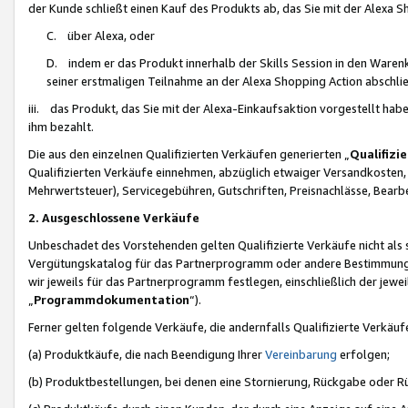
der Kunde schließt einen Kauf des Produkts ab, das Sie mit der Alexa 
C. über Alexa, oder
D. indem er das Produkt innerhalb der Skills Session in den Waren
seiner erstmaligen Teilnahme an der Alexa Shopping Action abschlie
iii. das Produkt, das Sie mit der Alexa-Einkaufsaktion vorgestellt ha
ihm bezahlt.
Die aus den einzelnen Qualifizierten Verkäufen generierten „
Qualifizi
Qualifizierten Verkäufe einnehmen, abzüglich etwaiger Versandkosten
Mehrwertsteuer), Servicegebühren, Gutschriften, Preisnachlässe, Bear
2. Ausgeschlossene Verkäufe
Unbeschadet des Vorstehenden gelten Qualifizierte Verkäufe nicht als
Vergütungskatalog für das Partnerprogramm oder andere Bestimmungen,
wir jeweils für das Partnerprogramm festlegen, einschließlich der jewe
„
Programmdokumentation
“).
Ferner gelten folgende Verkäufe, die andernfalls Qualifizierte Verkä
(a) Produktkäufe, die nach Beendigung Ihrer
Vereinbarung
erfolgen;
(b) Produktbestellungen, bei denen eine Stornierung, Rückgabe oder R