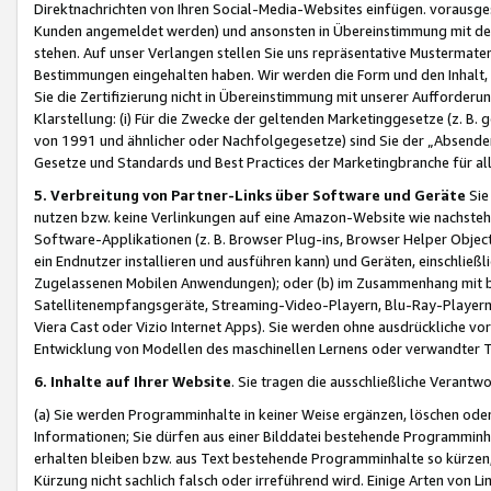
Direktnachrichten von Ihren Social-Media-Websites einfügen. vorausg
Kunden angemeldet werden) und ansonsten in Übereinstimmung mit der
stehen. Auf unser Verlangen stellen Sie uns repräsentative Mustermater
Bestimmungen eingehalten haben. Wir werden die Form und den Inhalt, di
Sie die Zertifizierung nicht in Übereinstimmung mit unserer Aufforderu
Klarstellung: (i) Für die Zwecke der geltenden Marketinggesetze (z. 
von 1991 und ähnlicher oder Nachfolgegesetze) sind Sie der „Absender“ j
Gesetze und Standards und Best Practices der Marketingbranche für 
5. Verbreitung von Partner-Links über Software und Geräte
Sie
nutzen bzw. keine Verlinkungen auf eine Amazon-Website wie nachsteh
Software-Applikationen (z. B. Browser Plug-ins, Browser Helper Objec
ein Endnutzer installieren und ausführen kann) und Geräten, einschlie
Zugelassenen Mobilen Anwendungen); oder (b) im Zusammenhang mit bzw.
Satellitenempfangsgeräte, Streaming-Video-Playern, Blu-Ray-Playern 
Viera Cast oder Vizio Internet Apps). Sie werden ohne ausdrückliche v
Entwicklung von Modellen des maschinellen Lernens oder verwandter 
6. Inhalte auf Ihrer Website
. Sie tragen die ausschließliche Verantwo
(a) Sie werden Programminhalte in keiner Weise ergänzen, löschen oder
Informationen; Sie dürfen aus einer Bilddatei bestehende Programminhal
erhalten bleiben bzw. aus Text bestehende Programminhalte so kürzen, 
Kürzung nicht sachlich falsch oder irreführend wird. Einige Arten von L