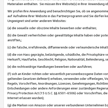
Materialien enthalten. Sie müssen Ihre Website(s) in Ihrer Anwendung ide
Wir prüfen Ihre Anwendung und benachrichtigen Sie, ob sie angenommen
auf Aufnahme Ihrer Website in das Partnerprogramm und Sie dürfen kei
Ungeeignet sind unter anderem Websites:
(a) die sexuelle oder obszöne Inhalte bewerben oder enthalten;
(b) die Gewalt verherrlichen oder gewalttätige Inhalte haben oder pot
anstiften,;
(c) die falsche, irreführende, diffamierende oder verleumderische Inha
(d) die von Hass geprägte, belästigende, schädliche, die Privatsphäre v
Herkunft, Hautfarbe, Geschlecht, Religion, Nationalität, Behinderung, 
(e) die rechtswidrige Handlungen bewerben oder ausführen;
(f) sich an Kinder richten oder wissentlich personenbezogene Daten vo
geltenden Gesetzen definiert) erheben, verwenden oder offenlegen, Vo
Regeln, Vorschriften, Anordnungen, Lizenzen, Genehmigungen, Richtlini
Entscheidungen oder andere Anforderungen einer zuständigen Regierung
Privacy Protection Act (15 U.S.C. §§ 6501-6506) oder Vorschriften, di
Internet erlassen wurden);
(g) die Marken von Amazon oder unseren verbundenen Unternehmen b