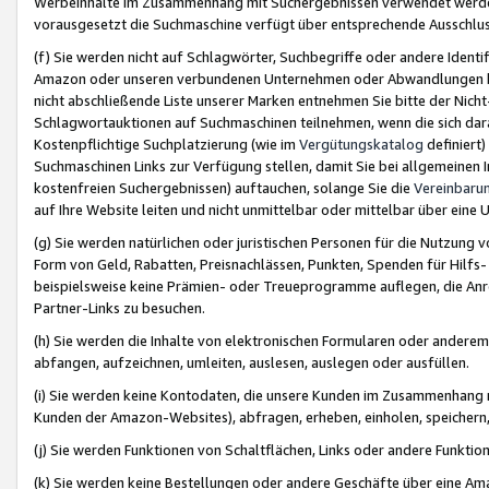
Werbeinhalte im Zusammenhang mit Suchergebnissen verwendet werden,
vorausgesetzt die Suchmaschine verfügt über entsprechende Ausschlu
(f) Sie werden nicht auf Schlagwörter, Suchbegriffe oder andere Ident
Amazon oder unseren verbundenen Unternehmen oder Abwandlungen bzw
nicht abschließende Liste unserer Marken entnehmen Sie bitte der Nich
Schlagwortauktionen auf Suchmaschinen teilnehmen, wenn die sich da
Kostenpflichtige Suchplatzierung (wie im
Vergütungskatalog
definiert
Suchmaschinen Links zur Verfügung stellen, damit Sie bei allgemeinen I
kostenfreien Suchergebnissen) auftauchen, solange Sie die
Vereinbaru
auf Ihre Website leiten und nicht unmittelbar oder mittelbar über eine
(g) Sie werden natürlichen oder juristischen Personen für die Nutzung 
Form von Geld, Rabatten, Preisnachlässen, Punkten, Spenden für Hilfs
beispielsweise keine Prämien- oder Treueprogramme auflegen, die Anrei
Partner-Links zu besuchen.
(h) Sie werden die Inhalte von elektronischen Formularen oder anderem M
abfangen, aufzeichnen, umleiten, auslesen, auslegen oder ausfüllen.
(i) Sie werden keine Kontodaten, die unsere Kunden im Zusammenhang 
Kunden der Amazon-Websites), abfragen, erheben, einholen, speichern,
(j) Sie werden Funktionen von Schaltflächen, Links oder andere Funkti
(k) Sie werden keine Bestellungen oder andere Geschäfte über eine Ama