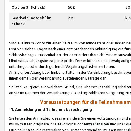
Option 3 (Scheck)
50£
50
Bearbeitungsgebühr
k.A.
k.A
Scheck
Sind auf Ihrem Konto für einen Zeitraum von mindestens drei Jahren kein
Frist von sieben Tagen nach einer entsprechenden Ankündigung die für
Schlussbetrag zurückzuhalten, der dem in der Übersicht Mindestausz
Mindestauszahlungsbetrag entspricht. Ferner können eine etwaig aufg
unterliegen oder durch geltende Verjährungsfristen verfallen.
An Sie unter Abzug bzw. Einbehalt aller in der Vereinbarung beschrieb
Ihnen gemäß der Vereinbarung zustehenden Beträge dar.
Sollten Sie, gleich aus welchem Grund, eine Überschusszahlung erhalte
an Sie im Rahmen der Vereinbarung zukünftig zahlbaren Vergütung zu 
Voraussetzungen für die Teilnahme a
1. Anmeldung und Teilnahmeberechtigung
Sie leiten den Anmeldeprozess ein, indem Sie einen vollständigen und 
muss/müssen originäre Inhalte (original content) enthalten und über d
Originalinhalte, die Materialien von Dritten verwenden, müssen wese