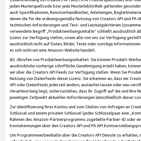
jeden Musterquellcode bzw. jede Musterbibliothek geltenden gesonder
auch Spezifikationen, Benutzerhandbücher, Anleitungen, Begleitmaterial
denen die für die ordnungsgemäße Nutzung von Creators API und PA A
technischen Anforderungen und Test- und Leistungskriterien (zusammen
verwendete Begriff „Produktwerbungsinhalte“ schließt ausdrücklich al
Lizenz zur Verfügung stellen, sowie alle von uns zur Verfügung gestel
ausdrücklich nicht auf Daten, Bilder, Texte oder sonstige Informatione
es sich nicht um eine Amazon-Website handelt.
(b) Abrufen von Produktwerbungsinhalten. Sie können Produkt-Werbein
ausdrückliche vorherige schriftliche Genehmigung erteilt haben, könn
wir über die Creators API Feeds zur Verfügung stellen. Wenn Sie Produk
Nutzung von Datenfeeds dieser Lizenz. Sie erkennen an, dass wir Creat
API oder Datenfeeds jederzeit ändern, auslaufen lassen oder neu veröffe
Verantwortung liegt, sicherzustellen, dass Ihr Zugriff auf die und Ihr
jeweiligen Zeitpunkt aktuellen Anforderungen (einschließlich dieser Liz
Zur Identifizierung Ihres Kontos und zum Stellen von Anfragen an Crea
Schlüssel und einem privaten Schlüssel (jedes Schlüsselpaar eine „Kon
Rahmen des Amazon-Partnerprogramms zugeteilte Partner-ID oder ein
Kontokennungen über den Creators API und PA API Kontoerstellungspro
Um Programmwerbeinhalte über die Creators API Dienste zu erhalten, m