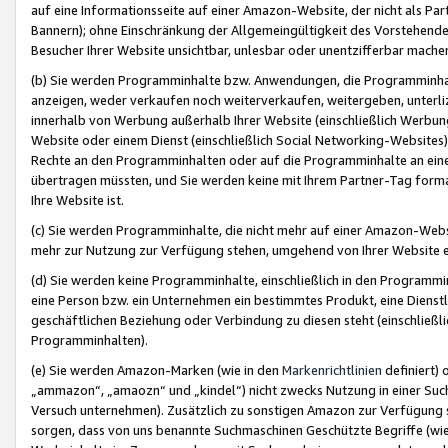
auf eine Informationsseite auf einer Amazon-Website, der nicht als Part
Bannern); ohne Einschränkung der Allgemeingültigkeit des Vorstehende
Besucher Ihrer Website unsichtbar, unlesbar oder unentzifferbar mache
(b) Sie werden Programminhalte bzw. Anwendungen, die Programminhalt
anzeigen, weder verkaufen noch weiterverkaufen, weitergeben, unterli
innerhalb von Werbung außerhalb Ihrer Website (einschließlich Werbun
Website oder einem Dienst (einschließlich Social Networking-Website
Rechte an den Programminhalten oder auf die Programminhalte an eine a
übertragen müssten, und Sie werden keine mit Ihrem Partner-Tag formati
Ihre Website ist.
(c) Sie werden Programminhalte, die nicht mehr auf einer Amazon-Websit
mehr zur Nutzung zur Verfügung stehen, umgehend von Ihrer Website e
(d) Sie werden keine Programminhalte, einschließlich in den Programmin
eine Person bzw. ein Unternehmen ein bestimmtes Produkt, eine Dienstle
geschäftlichen Beziehung oder Verbindung zu diesen steht (einschließli
Programminhalten).
(e) Sie werden Amazon-Marken (wie in den
Markenrichtlinien
definiert) 
„ammazon“, „amaozn“ und „kindel“) nicht zwecks Nutzung in einer Suc
Versuch unternehmen). Zusätzlich zu sonstigen Amazon zur Verfügung 
sorgen, dass von uns benannte Suchmaschinen Geschützte Begriffe (wie 