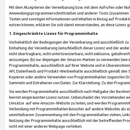
Mit dem Akzeptieren der Vereinbarung bzw. mit dem Aufrufen oder Nutz
Anwendungsprogrammierschnittstellen und anderer Tools (zusammen die
Texten und sonstigen Informationen und Inhalten in Bezug auf Produkte
nutzen können, erklären Sie sich damit einverstanden, an diese Lizenz 
1. Eingeschränkte Lizenz für Programminhalte
Vorbehaltlich der Bedingungen der Vereinbarung und ausschließlich z
Einhaltung der Vereinbarung (einschließlich dieser Lizenz und der ande
nicht übertragbare, nicht unterlizenzierbare, nicht exklusive, gebühren
anzuzeigen; (b) nur diejenigen der Amazon-Marken zu verwenden (wie in 
Programminhalte, ausschließlich auf Ihrer Website und in Übereinstimmu
API, Datenfeeds und Produkt-Werbeinhalte ausschließlich gemäß den Spe
Kopieren oder andere Verwenden von Programminhalten zugunsten Dri
Sammeln und Extrahieren von Daten. Zur Klarstellung: Zu den Program
Sie werden Programminhalte ausschließlich nach Maßgabe der Besti
hiermit eingeräumten Lizenz nutzen. Unbeschadet des Vorstehenden we
Umsätze auf eine Amazon-Website zu leiten, und werden Programminhal
Verbindung mit Programminhalten Besucher auf andere Websites als ein
unmittelbarem Zusammenhang mit den Programminhalten stehen, Links z
Nutzung der Programminhalte ausschließlich mit der betreffenden Pr
nicht mit einer anderen Webpage verlinken.