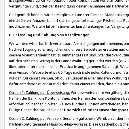
(beispielsweise durch Manipulation oder Kombination von Attributions-
Vergütungen und/oder der Beendigung deiner Teilnahme am Partnerp
Gelegentlich können wir die Möglichkeit unserer Partner, Standardv
einschränken. Amazon behält sich (ungeachtet etwaiger Fristen) das Re
modifizieren. Weitere Informationen zu Einschränkungen für Vergütung
6. Erfassung und Zahlung von Vergütungen
Wir werden wirtschaftlich vertretbare Anstrengungen unternehmen, um 
Nachverfolgung zu ermöglichen und unsere Berichte zu erstellen und di
diesem Monat verdient hast, zusammengefasst sind. Standardvergütung
auf den nächsten Betrag in der Landeswährung gerundet werden (z. B. C
über oder unter dem in deiner Preiskarte angegebenen Satz liegt. Wir
eine Amazon-Webseite etwa 60 Tage nach Ende jedes Kalendermonats, i
wurden. Du kannst wählen, ob du Zahlungen in einer anderen Währung
dafür entscheidest, erklärst du dich damit einverstanden, dass die K
Option 1: Zahlung per Überweisung.
Wir überweisen Ihre Vergütung dir
Namen der Bank, die Kontonummer, den Namen des Kontoinhabers bzw. a
erforderlich) nennen. Sollten Sie sich für diese Option entscheiden, be
fällige Gesamtbetrag den in der
Übersicht Mindestauszahlungsbet
Option 2: Zahlung per Amazon-Geschenkgutschein.
Wir übersenden Ihne
Partnerkonto genannte Haupt-E-Mail-Adresse. Diese Geschenkgutschei