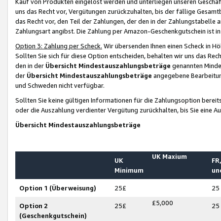
Kauf von Produkten eingelöst werden und unterliegen unseren Geschäf
uns das Recht vor, Vergütungen zurückzuhalten, bis der fällige Gesamt
das Recht vor, den Teil der Zahlungen, der den in der Zahlungstabelle 
Zahlungsart angibst. Die Zahlung per Amazon-Geschenkgutschein ist in
Option 3: Zahlung per Scheck.
Wir übersenden Ihnen einen Scheck in Höh
Sollten Sie sich für diese Option entscheiden, behalten wir uns das Rec
den in der
Übersicht Mindestauszahlungsbeträge
genannten Mindest
der
Übersicht Mindestauszahlungsbeträge
angegebene Bearbeitung
und Schweden nicht verfügbar.
Sollten Sie keine gültigen Informationen für die Zahlungsoption bereit
oder die Auszahlung verdienter Vergütung zurückhalten, bis Sie eine A
Übersicht Mindestauszahlungsbeträge
UK Maxium
UK
FR,
Minimum
un
Option 1 (Überweisung)
25£
25
£5,000
Option 2
25£
25
(Geschenkgutschein)