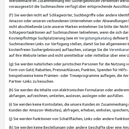
Werbeinhalte im Zusammenhang mit Suchergebnissen verwendet werden,
vorausgesetzt die Suchmaschine verfügt über entsprechende Ausschlu
(f) Sie werden nicht auf Schlagwörter, Suchbegriffe oder andere Ident
Amazon oder unseren verbundenen Unternehmen oder Abwandlungen bzw
nicht abschließende Liste unserer Marken entnehmen Sie bitte der Nich
Schlagwortauktionen auf Suchmaschinen teilnehmen, wenn die sich da
Kostenpflichtige Suchplatzierung (wie im
Vergütungskatalog
definiert
Suchmaschinen Links zur Verfügung stellen, damit Sie bei allgemeinen I
kostenfreien Suchergebnissen) auftauchen, solange Sie die
Vereinbaru
auf Ihre Website leiten und nicht unmittelbar oder mittelbar über eine
(g) Sie werden natürlichen oder juristischen Personen für die Nutzung 
Form von Geld, Rabatten, Preisnachlässen, Punkten, Spenden für Hilfs
beispielsweise keine Prämien- oder Treueprogramme auflegen, die Anrei
Partner-Links zu besuchen.
(h) Sie werden die Inhalte von elektronischen Formularen oder anderem M
abfangen, aufzeichnen, umleiten, auslesen, auslegen oder ausfüllen.
(i) Sie werden keine Kontodaten, die unsere Kunden im Zusammenhang 
Kunden der Amazon-Websites), abfragen, erheben, einholen, speichern,
(j) Sie werden Funktionen von Schaltflächen, Links oder andere Funkti
(k) Sie werden keine Bestellungen oder andere Geschäfte über eine Ama