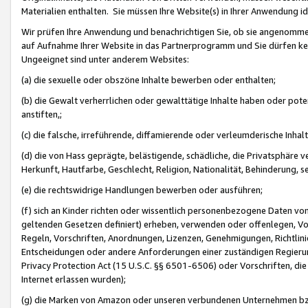
Materialien enthalten. Sie müssen Ihre Website(s) in Ihrer Anwendung ide
Wir prüfen Ihre Anwendung und benachrichtigen Sie, ob sie angenommen
auf Aufnahme Ihrer Website in das Partnerprogramm und Sie dürfen kei
Ungeeignet sind unter anderem Websites:
(a) die sexuelle oder obszöne Inhalte bewerben oder enthalten;
(b) die Gewalt verherrlichen oder gewalttätige Inhalte haben oder pot
anstiften,;
(c) die falsche, irreführende, diffamierende oder verleumderische Inha
(d) die von Hass geprägte, belästigende, schädliche, die Privatsphäre v
Herkunft, Hautfarbe, Geschlecht, Religion, Nationalität, Behinderung, 
(e) die rechtswidrige Handlungen bewerben oder ausführen;
(f) sich an Kinder richten oder wissentlich personenbezogene Daten vo
geltenden Gesetzen definiert) erheben, verwenden oder offenlegen, Vo
Regeln, Vorschriften, Anordnungen, Lizenzen, Genehmigungen, Richtlini
Entscheidungen oder andere Anforderungen einer zuständigen Regierung
Privacy Protection Act (15 U.S.C. §§ 6501-6506) oder Vorschriften, di
Internet erlassen wurden);
(g) die Marken von Amazon oder unseren verbundenen Unternehmen b