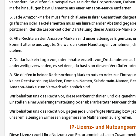
verändern. So dürfen Sie beispielsweise nicht die Proportionen, Farb
Marke hinzufügen bzw. Elemente aus einer Amazon-Marke entfernen.
5. Jede Amazon-Marke muss für sich alleine in ihrer Gesamtheit darge
grafischen oder Textelementen muss ein hinreichender Abstand gegebe
platzieren, der die Lesbarkeit oder Darstellung dieser Amazon-Marke b
6. Alle Rechte an den Amazon-Marken sind unser alleiniges Eigentum, 
kommt alleine uns zugute. Sie werden keine Handlungen vornehmen, 
stehen.
7. Du darfst kein Logo von, oder Inhalte erstellt von,
Drittanbietern au
anderweitig verwenden, es sei denn, du hast von diesem Verkäufer oder
8. Sie dürfen in keiner Rechtsordnung Marken nutzen oder zur Eintragu
keiner Rechtsordnung Marken, Domain-Namen, Subdomain-Namen, Benu
Amazon-Marke zum Verwechseln ähnlich sind.
Wir behalten uns das Recht vor, diese Markenrichtlinien und die gene
Einstellen einer Änderungsmitteilung oder überarbeiteter Markenricht
Wir behalten uns das Recht vor, gegen jede unbefugte Nutzung bzw. jede 
unserem alleinigen Ermessen angemessene Maßnahmen zu ergreifen.
IP-Lizenz- und Nutzungsan
Diese Lizenz regelt Ihre Nutzung von Programminhalten im Zusammen