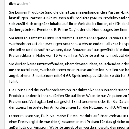
überwachen).
Sie können Produkte (und die damit zusammenhängenden Partner-Links)
hinzufügen. Partner-Links müssen auf Produkte (wie im Produktkatalog de
sich zusätzlich originäre Inhalte auf Ihrer Website befinden, die für 
Suchergebnisse, Events (z. B. Prime Day) oder die Homepages bestimmte
Sie müssen sämtliche Links und damit zusammenhängende Verweise auf z
Werbeaktion auf der jeweiligen Amazon-Website endet. Falls Sie beisp
einstellen und darauf hinweisen, dass Amazon auf ausgewählte Kleidun
Preisnachlass in Höhe von 15 % von Ihrer Website entfernen, sobald di
Sie dürfen keine unzutreffenden, überschwänglichen, täuschenden od
unsere Richtlinien, Werbeaktionen oder Preise aufstellen. Stellen Sie 
angebotenen Smartphone mit 64 GB Speicherkapazität ein, so dürfen S
führt.
Die Preise und die Verfügbarkeit von Produkten können Veränderungen 
Produkte ändern können, dürfen Sie auf Ihrer Website nur Angaben zu P
Preisen und Verfügbarkeit dargestellt sind bedienen oder (b) Sie Daten
der Lizenz festgelegten Anforderungen für die Nutzung von PA API einh
Ferner müssen Sie, falls Sie Preise für ein Produkt auf Ihrer Website in 
einer Preisvergleichsmaschine) zusammen mit Preisen für das gleiche o
außerhalb der Amazon-Website angeboten werden, jeweils den niedrigst