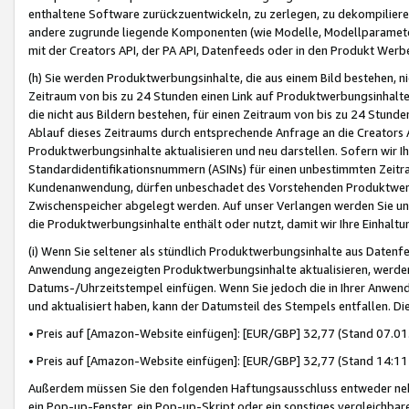
enthaltene Software zurückzuentwickeln, zu zerlegen, zu dekompilier
andere zugrunde liegende Komponenten (wie Modelle, Modellparameter
mit der Creators API, der PA API, Datenfeeds oder in den Produkt Werb
(h) Sie werden Produktwerbungsinhalte, die aus einem Bild bestehen, ni
Zeitraum von bis zu 24 Stunden einen Link auf Produktwerbungsinhalte
die nicht aus Bildern bestehen, für einen Zeitraum von bis zu 24 Stund
Ablauf dieses Zeitraums durch entsprechende Anfrage an die Creators 
Produktwerbungsinhalte aktualisieren und neu darstellen. Sofern wir Ih
Standardidentifikationsnummern (ASINs) für einen unbestimmten Zeitra
Kundenanwendung, dürfen unbeschadet des Vorstehenden Produktwerbu
Zwischenspeicher abgelegt werden. Auf unser Verlangen werden Sie un
die Produktwerbungsinhalte enthält oder nutzt, damit wir Ihre Einhalt
(i) Wenn Sie seltener als stündlich Produktwerbungsinhalte aus Datenfe
Anwendung angezeigten Produktwerbungsinhalte aktualisieren, werden 
Datums-/Uhrzeitstempel einfügen. Wenn Sie jedoch die in Ihrer Anwe
und aktualisiert haben, kann der Datumsteil des Stempels entfallen. Dies
• Preis auf [Amazon-Website einfügen]: [EUR/GBP] 32,77 (Stand 07.01.
• Preis auf [Amazon-Website einfügen]: [EUR/GBP] 32,77 (Stand 14:11 
Außerdem müssen Sie den folgenden Haftungsausschluss entweder neb
ein Pop-up-Fenster, ein Pop-up-Skript oder ein sonstiges vergleichba