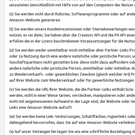
umzuleiten (einschließlich mit Hilfe von auf den Computern der Nutzer i
(s) Sie werden nicht durch Roboter, Softwareprogramme oder auf andere
Amazon-Website generieren.
(t) Sie werden unsere Kundenrezensionen oder Sternebewertungen wed
nutzen, es sei denn, Sie haben über die Creators API und die PA API e
erfüllen die in der Lizenz beschriebenen Voraussetzungen für die Nutzu
(u) Sie werden weder unmittelbar noch mittelbar über Partner-Links P
oder zu Nutzung durch eine andere natürliche oder juristische Person,
Geschäftspartnern nicht gestatten bzw. diese nicht dazu auffordern od
andere natürliche oder juristische Person, unmittelbar oder mittelbar
zu Wiederverkaufs- oder gewerblichen Zwecken (gleich welcher Art) 
auf Ihrer Website zum Wiederverkauf oder für gewerbliche Nutzungen 
(v) Sie werden die URL Ihrer Website, die die Partner-Links enthält b
werden, nicht in einer Weise tarnen, verstecken, manipulieren oder and
nicht mit angemessenem Aufwand in der Lage sind, die Website oder A
Links eine Amazon-Website aufruft.
(w) Sie werden keine Link-Verkürzungen, Schaltflächen, Hyperlinks ode
dahingehend hervorrufen, dass Sie auf eine Amazon-Website verlinken
(x) Auf unser Verlangen hin legen Sie uns eine schriftliche Bestätigung