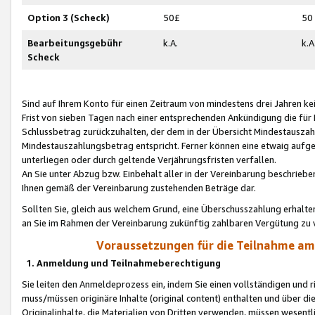
Option 3 (Scheck)
50£
50
Bearbeitungsgebühr
k.A.
k.A
Scheck
Sind auf Ihrem Konto für einen Zeitraum von mindestens drei Jahren kein
Frist von sieben Tagen nach einer entsprechenden Ankündigung die für
Schlussbetrag zurückzuhalten, der dem in der Übersicht Mindestausz
Mindestauszahlungsbetrag entspricht. Ferner können eine etwaig aufg
unterliegen oder durch geltende Verjährungsfristen verfallen.
An Sie unter Abzug bzw. Einbehalt aller in der Vereinbarung beschrieb
Ihnen gemäß der Vereinbarung zustehenden Beträge dar.
Sollten Sie, gleich aus welchem Grund, eine Überschusszahlung erhalte
an Sie im Rahmen der Vereinbarung zukünftig zahlbaren Vergütung zu 
Voraussetzungen für die Teilnahme a
1. Anmeldung und Teilnahmeberechtigung
Sie leiten den Anmeldeprozess ein, indem Sie einen vollständigen und 
muss/müssen originäre Inhalte (original content) enthalten und über d
Originalinhalte, die Materialien von Dritten verwenden, müssen wese