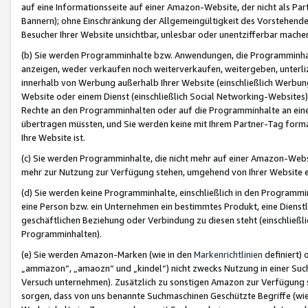
auf eine Informationsseite auf einer Amazon-Website, der nicht als Part
Bannern); ohne Einschränkung der Allgemeingültigkeit des Vorstehende
Besucher Ihrer Website unsichtbar, unlesbar oder unentzifferbar mache
(b) Sie werden Programminhalte bzw. Anwendungen, die Programminhalt
anzeigen, weder verkaufen noch weiterverkaufen, weitergeben, unterli
innerhalb von Werbung außerhalb Ihrer Website (einschließlich Werbun
Website oder einem Dienst (einschließlich Social Networking-Website
Rechte an den Programminhalten oder auf die Programminhalte an eine a
übertragen müssten, und Sie werden keine mit Ihrem Partner-Tag formati
Ihre Website ist.
(c) Sie werden Programminhalte, die nicht mehr auf einer Amazon-Websit
mehr zur Nutzung zur Verfügung stehen, umgehend von Ihrer Website e
(d) Sie werden keine Programminhalte, einschließlich in den Programmin
eine Person bzw. ein Unternehmen ein bestimmtes Produkt, eine Dienstle
geschäftlichen Beziehung oder Verbindung zu diesen steht (einschließli
Programminhalten).
(e) Sie werden Amazon-Marken (wie in den
Markenrichtlinien
definiert) 
„ammazon“, „amaozn“ und „kindel“) nicht zwecks Nutzung in einer Suc
Versuch unternehmen). Zusätzlich zu sonstigen Amazon zur Verfügung 
sorgen, dass von uns benannte Suchmaschinen Geschützte Begriffe (wie 