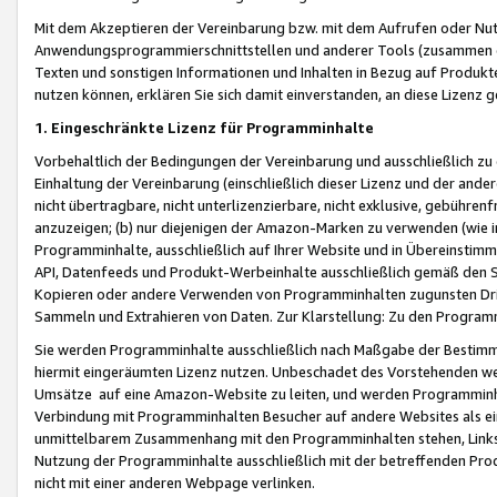
Mit dem Akzeptieren der Vereinbarung bzw. mit dem Aufrufen oder Nutz
Anwendungsprogrammierschnittstellen und anderer Tools (zusammen die
Texten und sonstigen Informationen und Inhalten in Bezug auf Produkte
nutzen können, erklären Sie sich damit einverstanden, an diese Lizenz 
1. Eingeschränkte Lizenz für Programminhalte
Vorbehaltlich der Bedingungen der Vereinbarung und ausschließlich z
Einhaltung der Vereinbarung (einschließlich dieser Lizenz und der ande
nicht übertragbare, nicht unterlizenzierbare, nicht exklusive, gebühren
anzuzeigen; (b) nur diejenigen der Amazon-Marken zu verwenden (wie in 
Programminhalte, ausschließlich auf Ihrer Website und in Übereinstimmu
API, Datenfeeds und Produkt-Werbeinhalte ausschließlich gemäß den Spe
Kopieren oder andere Verwenden von Programminhalten zugunsten Dri
Sammeln und Extrahieren von Daten. Zur Klarstellung: Zu den Program
Sie werden Programminhalte ausschließlich nach Maßgabe der Besti
hiermit eingeräumten Lizenz nutzen. Unbeschadet des Vorstehenden we
Umsätze auf eine Amazon-Website zu leiten, und werden Programminhal
Verbindung mit Programminhalten Besucher auf andere Websites als ein
unmittelbarem Zusammenhang mit den Programminhalten stehen, Links z
Nutzung der Programminhalte ausschließlich mit der betreffenden Pr
nicht mit einer anderen Webpage verlinken.