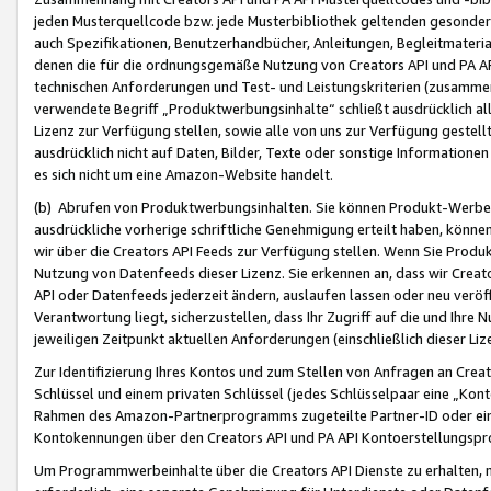
jeden Musterquellcode bzw. jede Musterbibliothek geltenden gesonder
auch Spezifikationen, Benutzerhandbücher, Anleitungen, Begleitmaterial
denen die für die ordnungsgemäße Nutzung von Creators API und PA A
technischen Anforderungen und Test- und Leistungskriterien (zusammen
verwendete Begriff „Produktwerbungsinhalte“ schließt ausdrücklich al
Lizenz zur Verfügung stellen, sowie alle von uns zur Verfügung gestel
ausdrücklich nicht auf Daten, Bilder, Texte oder sonstige Informatione
es sich nicht um eine Amazon-Website handelt.
(b) Abrufen von Produktwerbungsinhalten. Sie können Produkt-Werbein
ausdrückliche vorherige schriftliche Genehmigung erteilt haben, könn
wir über die Creators API Feeds zur Verfügung stellen. Wenn Sie Produk
Nutzung von Datenfeeds dieser Lizenz. Sie erkennen an, dass wir Creat
API oder Datenfeeds jederzeit ändern, auslaufen lassen oder neu veröffe
Verantwortung liegt, sicherzustellen, dass Ihr Zugriff auf die und Ihr
jeweiligen Zeitpunkt aktuellen Anforderungen (einschließlich dieser Liz
Zur Identifizierung Ihres Kontos und zum Stellen von Anfragen an Crea
Schlüssel und einem privaten Schlüssel (jedes Schlüsselpaar eine „Kon
Rahmen des Amazon-Partnerprogramms zugeteilte Partner-ID oder ein
Kontokennungen über den Creators API und PA API Kontoerstellungspro
Um Programmwerbeinhalte über die Creators API Dienste zu erhalten, m