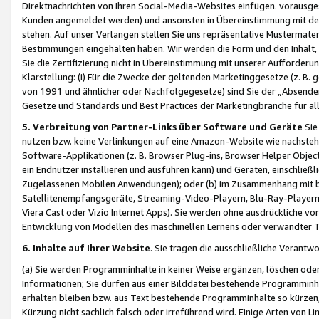
Direktnachrichten von Ihren Social-Media-Websites einfügen. vorausg
Kunden angemeldet werden) und ansonsten in Übereinstimmung mit der
stehen. Auf unser Verlangen stellen Sie uns repräsentative Mustermater
Bestimmungen eingehalten haben. Wir werden die Form und den Inhalt, di
Sie die Zertifizierung nicht in Übereinstimmung mit unserer Aufforderu
Klarstellung: (i) Für die Zwecke der geltenden Marketinggesetze (z. 
von 1991 und ähnlicher oder Nachfolgegesetze) sind Sie der „Absender“ j
Gesetze und Standards und Best Practices der Marketingbranche für 
5. Verbreitung von Partner-Links über Software und Geräte
Sie
nutzen bzw. keine Verlinkungen auf eine Amazon-Website wie nachsteh
Software-Applikationen (z. B. Browser Plug-ins, Browser Helper Objec
ein Endnutzer installieren und ausführen kann) und Geräten, einschlie
Zugelassenen Mobilen Anwendungen); oder (b) im Zusammenhang mit bzw.
Satellitenempfangsgeräte, Streaming-Video-Playern, Blu-Ray-Playern 
Viera Cast oder Vizio Internet Apps). Sie werden ohne ausdrückliche v
Entwicklung von Modellen des maschinellen Lernens oder verwandter 
6. Inhalte auf Ihrer Website
. Sie tragen die ausschließliche Verantwo
(a) Sie werden Programminhalte in keiner Weise ergänzen, löschen oder
Informationen; Sie dürfen aus einer Bilddatei bestehende Programminhal
erhalten bleiben bzw. aus Text bestehende Programminhalte so kürzen, 
Kürzung nicht sachlich falsch oder irreführend wird. Einige Arten von L