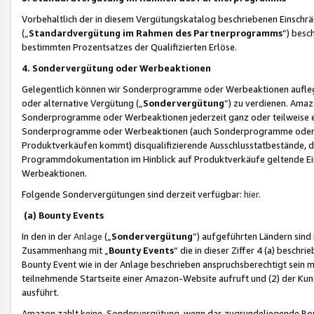
Vorbehaltlich der in diesem Vergütungskatalog beschriebenen Einschr
(„
Standardvergütung im Rahmen des Partnerprogramms
“) besc
bestimmten Prozentsatzes der Qualifizierten Erlöse.
4. Sondervergütung oder Werbeaktionen
Gelegentlich können wir Sonderprogramme oder Werbeaktionen auflegen,
oder alternative Vergütung („
Sondervergütung
”) zu verdienen. Amazo
Sonderprogramme oder Werbeaktionen jederzeit ganz oder teilweise einz
Sonderprogramme oder Werbeaktionen (auch Sonderprogramme oder We
Produktverkäufen kommt) disqualifizierende Ausschlusstatbestände, di
Programmdokumentation im Hinblick auf Produktverkäufe geltende E
Werbeaktionen.
Folgende Sondervergütungen sind derzeit verfügbar:
hier
.
(a) Bounty Events
In den in der
Anlage
(„
Sondervergütung
“) aufgeführten Ländern sind
Zusammenhang mit „
Bounty Events
“ die in dieser Ziffer 4 (a) besch
Bounty Event wie in der Anlage beschrieben anspruchsberechtigt sein mu
teilnehmende Startseite einer Amazon-Website aufruft und (2) der Kun
ausführt.
Amazon zahlt keine Sondervergütung, wenn das zugrundeliegende Boun