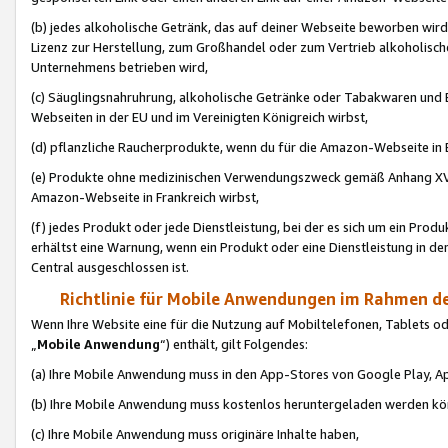
(b) jedes alkoholische Getränk, das auf deiner Webseite beworben wird
Lizenz zur Herstellung, zum Großhandel oder zum Vertrieb alkoholisch
Unternehmens betrieben wird,
(c) Säuglingsnahruhrung, alkoholische Getränke oder Tabakwaren und E
Webseiten in der EU und im Vereinigten Königreich wirbst,
(d) pflanzliche Raucherprodukte, wenn du für die Amazon-Webseite in B
(e) Produkte ohne medizinischen Verwendungszweck gemäß Anhang XVI 
Amazon-Webseite in Frankreich wirbst,
(f) jedes Produkt oder jede Dienstleistung, bei der es sich um ein Prod
erhältst eine Warnung, wenn ein Produkt oder eine Dienstleistung in de
Central ausgeschlossen ist.
Richtlinie für Mobile Anwendungen im Rahmen de
Wenn Ihre Website eine für die Nutzung auf Mobiltelefonen, Tablets 
„
Mobile Anwendung
“) enthält, gilt Folgendes:
(a) Ihre Mobile Anwendung muss in den App-Stores von Google Play, A
(b) Ihre Mobile Anwendung muss kostenlos heruntergeladen werden könn
(c) Ihre Mobile Anwendung muss originäre Inhalte haben,