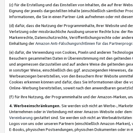
(c) für die Erstellung und das Einstellen von Inhalten, die auf Ihrer We
Eignung der jeweils dargestellten Inhalte (einschließlich sämtlicher 
Informationen, die Sie in einen Partner-Link aufnehmen oder mit diese
(d) dafür, dass die Nutzung der Programminhalte, Ihrer Website und des 
Verletzung oder missbräuchliche Ausübung unserer Rechte bzw. der Recht
Markenrechte, Datenschutzrechte, Veröffentlichungsrechte oder anderer
Einhaltung der
Amazon Anti-Fälschungsrichtlinien für das Partnerpro
(e) dafür, die Verwendung von Cookies, Pixeln und anderen Technologien
Besuchern gesammelten Daten in Übereinstimmung mit den geltenden Ge
und angemessen darzustellen und auf andere Weise die geltenden geset
in sonstiger Weise, einschließlich des ggf. anzuzeigenden Hinweises, d
Werbeanzeigen bereitstellen, von den Besuchern Ihrer Website unmitte
Cookies erkennen können und dafür, dass Sie Informationen über die v
Online-Werbung bereitstellen, soweit nach den anwendbaren gesetzlic
(f) für Ihre Nutzung, der Programminhalte und der Amazon-Marken, u
4. Werbeeinschränkungen.
Sie werden sich nicht an Werbe-, Market
Unternehmen oder in Verbindung mit einer Amazon-Website oder dem Pa
Vereinbarung
gestattet sind. Sie werden sich nicht an Werbeaktivitäten
Logos von uns oder unseren Partnern (einschließlich Amazon-Marken), 
E-Books, physischen Postsendungen, physischen Dokumenten oder in 