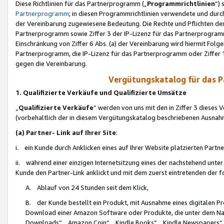
Diese Richtlinien für das Partnerprogramm („
Programmrichtlinien
“)
Partnerprogramm
; in diesen Programmrichtlinien verwendete und durch
der Vereinbarung zugewiesene Bedeutung. Die Rechte und Pflichten de
Partnerprogramm sowie Ziffer 3 der IP-Lizenz für das Partnerprogram
Einschränkung von Ziffer 6 Abs. (a) der Vereinbarung wird hiermit Fol
Partnerprogramm, die IP-Lizenz für das Partnerprogramm oder Ziffer 1
gegen die Vereinbarung.
Vergütungskatalog für das 
1. Qualifizierte Verkäufe und Qualifizierte Umsätze
„
Qualifizierte Verkäufe
“ werden von uns mit den in Ziffer 3 diese
(vorbehaltlich der in diesem Vergütungskatalog beschriebenen Ausnah
(a) Partner- Link auf Ihrer Site
:
i. ein Kunde durch Anklicken eines auf Ihrer Website platzierten Part
ii. während einer einzigen Internetsitzung eines der nachstehend unter (i)
Kunde den Partner-Link anklickt und mit dem zuerst eintretenden der f
A. Ablauf von 24 Stunden seit dem Klick,
B. der Kunde bestellt ein Produkt, mit Ausnahme eines digitalen P
Download einer Amazon Software oder Produkte, die unter dem N
Downloads“, „Amazon Coin“, „Kindle Books“, „Kindle Newspapers“, „