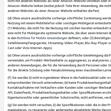
nicht mit anderen Websites als einer Amazon-Website verlinken oder i
Amazon-Website lenken (wobei jedoch Teile Ihrer Anwendung, die nich
anderen Websites als einer Amazon-Website enthalten dürfen).
(d) Ohne unsere ausdrückliche vorherige schriftliche Zustimmung werd
Nutzung mit einem Mobiltelefon oder sonstigen Mobilgerät entwickelt
(1) Websites, die nicht für die Nutzung mit solchen Geräten entwickelt
eine nicht für Mobilgeräte optimierte Website, die über einen Interne
in den
Richtlinie für Mobile Anwendungen
definiert, oder (3) Beistellge
Satellitenempfangsgeräte, Streaming-Video-Player, Blu-Ray-Player ode
Cast oder Vizio Internet-Apps).
(e) Ohne unsere ausdrückliche vorherige schriftliche Genehmigung dürfe
verwenden, um Produkt-Werbeinhalte zu aggregieren, zu analysieren, 
anderen Anwendungen, die für die Verwendung durch Personen oder Or
für die direkte Schulung oder Feinabstimmung eines maschinellen Lern
(f) Sie werden (i) nicht in irgendeiner Weise in die Funktionalität ode
entsprechenden Versuch unternehmen; (ii) keine Produktwerbungsinha
Kontaktaufnahme mit Verkäufern oder Kunden oder sonstiger Werbeaktiv
API, Datenfeeds, Produktwerbungsinhalten oder Spezifikationen erschei
Eigentumsrechte oder gewerblicher Schutzrechte, nicht entfernen, verd
(g) Sie werden nicht versuchen, (i) die Spezifikationen oder die in de
manipulieren, zu reparieren oder anderweitig abgeleitete Werke davon z