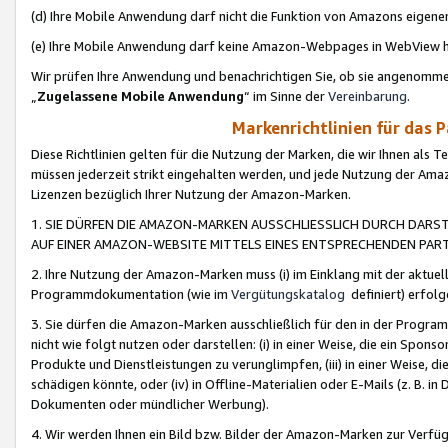
(d) Ihre Mobile Anwendung darf nicht die Funktion von Amazons eige
(e) Ihre Mobile Anwendung darf keine Amazon-Webpages in WebView 
Wir prüfen Ihre Anwendung und benachrichtigen Sie, ob sie angenomm
„
Zugelassene Mobile Anwendung
“ im Sinne der
Vereinbarung
.
Markenrichtlinien für das 
Diese Richtlinien gelten für die Nutzung der Marken, die wir Ihnen als 
müssen jederzeit strikt eingehalten werden, und jede Nutzung der Ama
Lizenzen bezüglich Ihrer Nutzung der Amazon-Marken.
1. SIE DÜRFEN DIE AMAZON-MARKEN AUSSCHLIESSLICH DURCH DARS
AUF EINER AMAZON-WEBSITE MITTELS EINES ENTSPRECHENDEN PART
2. Ihre Nutzung der Amazon-Marken muss (i) im Einklang mit der aktuells
Programmdokumentation (wie im
Vergütungskatalog
definiert) erfolg
3. Sie dürfen die Amazon-Marken ausschließlich für den in der Progr
nicht wie folgt nutzen oder darstellen: (i) in einer Weise, die ein Spo
Produkte und Dienstleistungen zu verunglimpfen, (iii) in einer Weise
schädigen könnte, oder (iv) in Offline-Materialien oder E-Mails (z. B.
Dokumenten oder mündlicher Werbung).
4. Wir werden Ihnen ein Bild bzw. Bilder der Amazon-Marken zur Verfüg