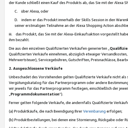
der Kunde schließt einen Kauf des Produkts ab, das Sie mit der Alexa 
C. über Alexa, oder
D. indem er das Produkt innerhalb der Skills Session in den Waren
seiner erstmaligen Teilnahme an der Alexa Shopping Action abschlie
iii. das Produkt, das Sie mit der Alexa-Einkaufsaktion vorgestellt ha
ihm bezahlt.
Die aus den einzelnen Qualifizierten Verkäufen generierten „
Qualifizi
Qualifizierten Verkäufe einnehmen, abzüglich etwaiger Versandkosten
Mehrwertsteuer), Servicegebühren, Gutschriften, Preisnachlässe, Bear
2. Ausgeschlossene Verkäufe
Unbeschadet des Vorstehenden gelten Qualifizierte Verkäufe nicht als
Vergütungskatalog für das Partnerprogramm oder andere Bestimmungen,
wir jeweils für das Partnerprogramm festlegen, einschließlich der jewe
„
Programmdokumentation
“).
Ferner gelten folgende Verkäufe, die andernfalls Qualifizierte Verkä
(a) Produktkäufe, die nach Beendigung Ihrer
Vereinbarung
erfolgen;
(b) Produktbestellungen, bei denen eine Stornierung, Rückgabe oder R