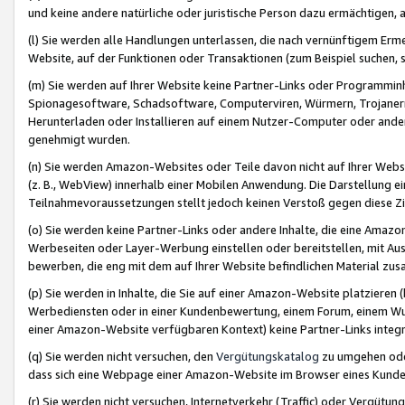
und keine andere natürliche oder juristische Person dazu ermächtigen, a
(l) Sie werden alle Handlungen unterlassen, die nach vernünftigem Erme
Website, auf der Funktionen oder Transaktionen (zum Beispiel suchen, s
(m) Sie werden auf Ihrer Website keine Partner-Links oder Programmin
Spionagesoftware, Schadsoftware, Computerviren, Würmern, Trojaner
Herunterladen oder Installieren auf einem Nutzer-Computer oder ande
genehmigt wurden.
(n) Sie werden Amazon-Websites oder Teile davon nicht auf Ihrer Websi
(z. B., WebView) innerhalb einer Mobilen Anwendung. Die Darstellung ein
Teilnahmevoraussetzungen stellt jedoch keinen Verstoß gegen diese Zif
(o) Sie werden keine Partner-Links oder andere Inhalte, die eine Am
Werbeseiten oder Layer-Werbung einstellen oder bereitstellen, mit Au
bewerben, die eng mit dem auf Ihrer Website befindlichen Material z
(p) Sie werden in Inhalte, die Sie auf einer Amazon-Website platzier
Werbediensten oder in einer Kundenbewertung, einem Forum, einem Wun
einer Amazon-Website verfügbaren Kontext) keine Partner-Links integr
(q) Sie werden nicht versuchen, den
Vergütungskatalog
zu umgehen oder
dass sich eine Webpage einer Amazon-Website im Browser eines Kunden 
(r) Sie werden nicht versuchen, Internetverkehr (Traffic) oder Vergü