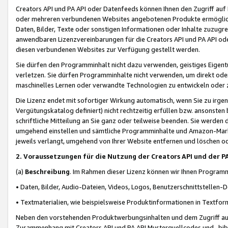
Creators API und PA API oder Datenfeeds können Ihnen den Zugriff auf D
oder mehreren verbundenen Websites angebotenen Produkte ermögliche
Daten, Bilder, Texte oder sonstigen Informationen oder Inhalte zuzugre
anwendbaren Lizenzvereinbarungen für die Creators API und PA API od
diesen verbundenen Websites zur Verfügung gestellt werden.
Sie dürfen den Programminhalt nicht dazu verwenden, geistiges Eigent
verletzen. Sie dürfen Programminhalte nicht verwenden, um direkt ode
maschinelles Lernen oder verwandte Technologien zu entwickeln oder zu
Die Lizenz endet mit sofortiger Wirkung automatisch, wenn Sie zu irg
Vergütungskatalog definiert) nicht rechtzeitig erfüllen bzw. ansonsten
schriftliche Mitteilung an Sie ganz oder teilweise beenden. Sie werden
umgehend einstellen und sämtliche Programminhalte und Amazon-Marke
jeweils verlangt, umgehend von Ihrer Website entfernen und löschen od
2. Voraussetzungen für die Nutzung der Creators API und der P
(a)
Beschreibung
. Im Rahmen dieser Lizenz können wir Ihnen Programmi
• Daten, Bilder, Audio-Dateien, Videos, Logos, Benutzerschnittstellen-
• Textmaterialien, wie beispielsweise Produktinformationen in Textfor
Neben den vorstehenden Produktwerbungsinhalten und dem Zugriff auf 
Zusammenhang mit Creators API und PA API Musterquellcodes und -bibli