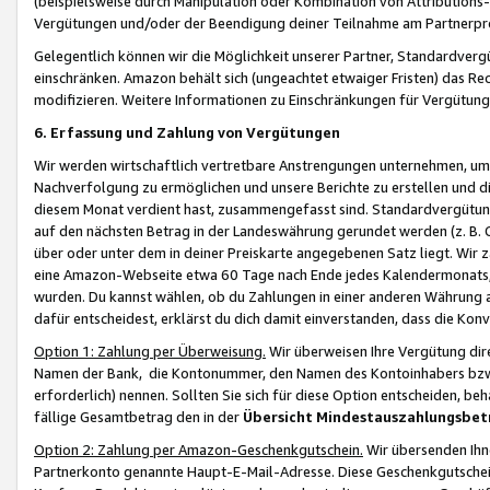
(beispielsweise durch Manipulation oder Kombination von Attributions-
Vergütungen und/oder der Beendigung deiner Teilnahme am Partnerp
Gelegentlich können wir die Möglichkeit unserer Partner, Standardv
einschränken. Amazon behält sich (ungeachtet etwaiger Fristen) das Re
modifizieren. Weitere Informationen zu Einschränkungen für Vergütung
6. Erfassung und Zahlung von Vergütungen
Wir werden wirtschaftlich vertretbare Anstrengungen unternehmen, um 
Nachverfolgung zu ermöglichen und unsere Berichte zu erstellen und di
diesem Monat verdient hast, zusammengefasst sind. Standardvergütung
auf den nächsten Betrag in der Landeswährung gerundet werden (z. B. C
über oder unter dem in deiner Preiskarte angegebenen Satz liegt. Wir
eine Amazon-Webseite etwa 60 Tage nach Ende jedes Kalendermonats, i
wurden. Du kannst wählen, ob du Zahlungen in einer anderen Währung
dafür entscheidest, erklärst du dich damit einverstanden, dass die K
Option 1: Zahlung per Überweisung.
Wir überweisen Ihre Vergütung dir
Namen der Bank, die Kontonummer, den Namen des Kontoinhabers bzw. a
erforderlich) nennen. Sollten Sie sich für diese Option entscheiden, be
fällige Gesamtbetrag den in der
Übersicht Mindestauszahlungsbet
Option 2: Zahlung per Amazon-Geschenkgutschein.
Wir übersenden Ihne
Partnerkonto genannte Haupt-E-Mail-Adresse. Diese Geschenkgutschei