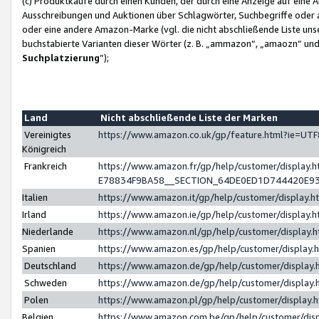
(c) Produktkäufe durch einen Kunden, der durch eine Anzeige auf eine 
Ausschreibungen und Auktionen über Schlagwörter, Suchbegriffe oder 
oder eine andere Amazon-Marke (vgl. die nicht abschließende Liste un
buchstabierte Varianten dieser Wörter (z. B. „ammazon“, „amaozn“ und „
Suchplatzierung
”);
Land
Nicht abschließende Liste der Marken
Vereinigtes
https://www.amazon.co.uk/gp/feature.html?ie=U
Königreich
Frankreich
https://www.amazon.fr/gp/help/customer/displa
E78834F9BA58__SECTION_64DE0ED1D744420E9
Italien
https://www.amazon.it/gp/help/customer/display
Irland
https://www.amazon.ie/gp/help/customer/displa
Niederlande
https://www.amazon.nl/gp/help/customer/display
Spanien
https://www.amazon.es/gp/help/customer/display
Deutschland
https://www.amazon.de/gp/help/customer/displa
Schweden
https://www.amazon.de/gp/help/customer/displa
Polen
https://www.amazon.pl/gp/help/customer/display
Belgien
https://www.amazon.com.be/gp/help/customer/d