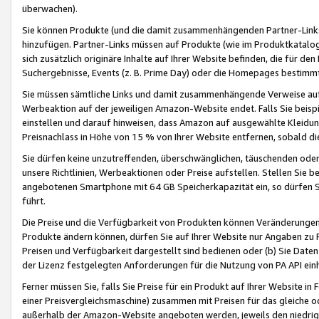
überwachen).
Sie können Produkte (und die damit zusammenhängenden Partner-Links)
hinzufügen. Partner-Links müssen auf Produkte (wie im Produktkatalog de
sich zusätzlich originäre Inhalte auf Ihrer Website befinden, die für 
Suchergebnisse, Events (z. B. Prime Day) oder die Homepages bestimmte
Sie müssen sämtliche Links und damit zusammenhängende Verweise auf z
Werbeaktion auf der jeweiligen Amazon-Website endet. Falls Sie beisp
einstellen und darauf hinweisen, dass Amazon auf ausgewählte Kleidun
Preisnachlass in Höhe von 15 % von Ihrer Website entfernen, sobald di
Sie dürfen keine unzutreffenden, überschwänglichen, täuschenden od
unsere Richtlinien, Werbeaktionen oder Preise aufstellen. Stellen Sie 
angebotenen Smartphone mit 64 GB Speicherkapazität ein, so dürfen S
führt.
Die Preise und die Verfügbarkeit von Produkten können Veränderungen 
Produkte ändern können, dürfen Sie auf Ihrer Website nur Angaben zu P
Preisen und Verfügbarkeit dargestellt sind bedienen oder (b) Sie Daten
der Lizenz festgelegten Anforderungen für die Nutzung von PA API einh
Ferner müssen Sie, falls Sie Preise für ein Produkt auf Ihrer Website in 
einer Preisvergleichsmaschine) zusammen mit Preisen für das gleiche o
außerhalb der Amazon-Website angeboten werden, jeweils den niedrigst