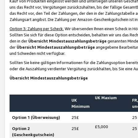
Kauf von Produkten eingelöst werden und unterliegen unseren Geschäf
uns das Recht vor, Vergütungen zurückzuhalten, bis der fällige Gesamt
das Recht vor, den Teil der Zahlungen, der den in der Zahlungstabelle 
Zahlungsart angibst. Die Zahlung per Amazon-Geschenkgutschein ist in
Option 3: Zahlung per Scheck.
Wir übersenden Ihnen einen Scheck in Höh
Sollten Sie sich für diese Option entscheiden, behalten wir uns das Rec
den in der
Übersicht Mindestauszahlungsbeträge
genannten Mindest
der
Übersicht Mindestauszahlungsbeträge
angegebene Bearbeitung
und Schweden nicht verfügbar.
Sollten Sie keine gültigen Informationen für die Zahlungsoption bereit
oder die Auszahlung verdienter Vergütung zurückhalten, bis Sie eine A
Übersicht Mindestauszahlungsbeträge
UK Maxium
UK
FR,
Minimum
un
Option 1 (Überweisung)
25£
25
£5,000
Option 2
25£
25
(Geschenkgutschein)