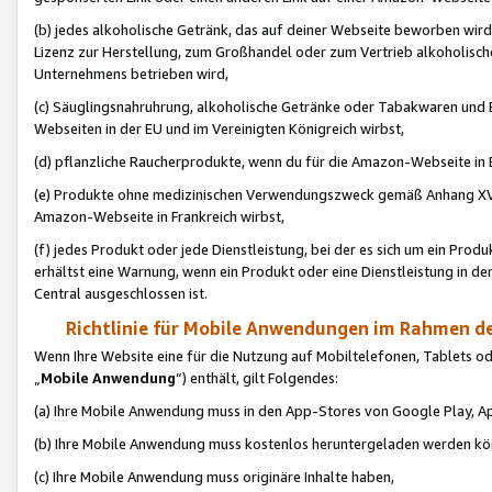
(b) jedes alkoholische Getränk, das auf deiner Webseite beworben wird
Lizenz zur Herstellung, zum Großhandel oder zum Vertrieb alkoholisch
Unternehmens betrieben wird,
(c) Säuglingsnahruhrung, alkoholische Getränke oder Tabakwaren und E
Webseiten in der EU und im Vereinigten Königreich wirbst,
(d) pflanzliche Raucherprodukte, wenn du für die Amazon-Webseite in B
(e) Produkte ohne medizinischen Verwendungszweck gemäß Anhang XVI 
Amazon-Webseite in Frankreich wirbst,
(f) jedes Produkt oder jede Dienstleistung, bei der es sich um ein Prod
erhältst eine Warnung, wenn ein Produkt oder eine Dienstleistung in de
Central ausgeschlossen ist.
Richtlinie für Mobile Anwendungen im Rahmen de
Wenn Ihre Website eine für die Nutzung auf Mobiltelefonen, Tablets 
„
Mobile Anwendung
“) enthält, gilt Folgendes:
(a) Ihre Mobile Anwendung muss in den App-Stores von Google Play, A
(b) Ihre Mobile Anwendung muss kostenlos heruntergeladen werden könn
(c) Ihre Mobile Anwendung muss originäre Inhalte haben,