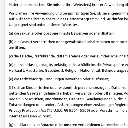
Materialien enthalten. Sie müssen Ihre Website(s) in Ihrer Anwendung ide
Wir prüfen Ihre Anwendung und benachrichtigen Sie, ob sie angenommen
auf Aufnahme Ihrer Website in das Partnerprogramm und Sie dürfen kei
Ungeeignet sind unter anderem Websites:
(a) die sexuelle oder obszöne Inhalte bewerben oder enthalten;
(b) die Gewalt verherrlichen oder gewalttätige Inhalte haben oder pot
anstiften,;
(c) die falsche, irreführende, diffamierende oder verleumderische Inha
(d) die von Hass geprägte, belästigende, schädliche, die Privatsphäre v
Herkunft, Hautfarbe, Geschlecht, Religion, Nationalität, Behinderung, 
(e) die rechtswidrige Handlungen bewerben oder ausführen;
(f) sich an Kinder richten oder wissentlich personenbezogene Daten vo
geltenden Gesetzen definiert) erheben, verwenden oder offenlegen, Vo
Regeln, Vorschriften, Anordnungen, Lizenzen, Genehmigungen, Richtlini
Entscheidungen oder andere Anforderungen einer zuständigen Regierung
Privacy Protection Act (15 U.S.C. §§ 6501-6506) oder Vorschriften, di
Internet erlassen wurden);
(g) die Marken von Amazon oder unseren verbundenen Unternehmen b