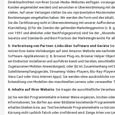
Direktnachrichten von Ihren Social-Media-Websites einfügen. vorausg
Kunden angemeldet werden) und ansonsten in Übereinstimmung mit der
stehen. Auf unser Verlangen stellen Sie uns repräsentative Mustermater
Bestimmungen eingehalten haben. Wir werden die Form und den Inhalt, di
Sie die Zertifizierung nicht in Übereinstimmung mit unserer Aufforderu
Klarstellung: (i) Für die Zwecke der geltenden Marketinggesetze (z. 
von 1991 und ähnlicher oder Nachfolgegesetze) sind Sie der „Absender“ j
Gesetze und Standards und Best Practices der Marketingbranche für 
5. Verbreitung von Partner-Links über Software und Geräte
Sie
nutzen bzw. keine Verlinkungen auf eine Amazon-Website wie nachsteh
Software-Applikationen (z. B. Browser Plug-ins, Browser Helper Objec
ein Endnutzer installieren und ausführen kann) und Geräten, einschlie
Zugelassenen Mobilen Anwendungen); oder (b) im Zusammenhang mit bzw.
Satellitenempfangsgeräte, Streaming-Video-Playern, Blu-Ray-Playern 
Viera Cast oder Vizio Internet Apps). Sie werden ohne ausdrückliche v
Entwicklung von Modellen des maschinellen Lernens oder verwandter 
6. Inhalte auf Ihrer Website
. Sie tragen die ausschließliche Verantwo
(a) Sie werden Programminhalte in keiner Weise ergänzen, löschen oder
Informationen; Sie dürfen aus einer Bilddatei bestehende Programminhal
erhalten bleiben bzw. aus Text bestehende Programminhalte so kürzen, 
Kürzung nicht sachlich falsch oder irreführend wird. Einige Arten von L