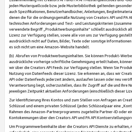
jeden Musterquellcode bzw. jede Musterbibliothek geltenden gesonder
auch Spezifikationen, Benutzerhandbücher, Anleitungen, Begleitmaterial
denen die für die ordnungsgemäße Nutzung von Creators API und PA A
technischen Anforderungen und Test- und Leistungskriterien (zusammen
verwendete Begriff „Produktwerbungsinhalte“ schließt ausdrücklich al
Lizenz zur Verfügung stellen, sowie alle von uns zur Verfügung gestel
ausdrücklich nicht auf Daten, Bilder, Texte oder sonstige Informatione
es sich nicht um eine Amazon-Website handelt.
(b) Abrufen von Produktwerbungsinhalten. Sie können Produkt-Werbein
ausdrückliche vorherige schriftliche Genehmigung erteilt haben, könn
wir über die Creators API Feeds zur Verfügung stellen. Wenn Sie Produk
Nutzung von Datenfeeds dieser Lizenz. Sie erkennen an, dass wir Creat
API oder Datenfeeds jederzeit ändern, auslaufen lassen oder neu veröffe
Verantwortung liegt, sicherzustellen, dass Ihr Zugriff auf die und Ihr
jeweiligen Zeitpunkt aktuellen Anforderungen (einschließlich dieser Liz
Zur Identifizierung Ihres Kontos und zum Stellen von Anfragen an Crea
Schlüssel und einem privaten Schlüssel (jedes Schlüsselpaar eine „Kon
Rahmen des Amazon-Partnerprogramms zugeteilte Partner-ID oder ein
Kontokennungen über den Creators API und PA API Kontoerstellungspro
Um Programmwerbeinhalte über die Creators API Dienste zu erhalten, m