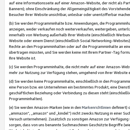
auf eine Informationsseite auf einer Amazon-Website, der nicht als Part
Bannern); ohne Einschränkung der Allgemeingültigkeit des Vorstehende
Besucher Ihrer Website unsichtbar, unlesbar oder unentzifferbar mache
(b) Sie werden Programminhalte bzw. Anwendungen, die Programminhalt
anzeigen, weder verkaufen noch weiterverkaufen, weitergeben, unterli
innerhalb von Werbung außerhalb Ihrer Website (einschließlich Werbun
Website oder einem Dienst (einschließlich Social Networking-Website
Rechte an den Programminhalten oder auf die Programminhalte an eine a
übertragen müssten, und Sie werden keine mit Ihrem Partner-Tag formati
Ihre Website ist.
(c) Sie werden Programminhalte, die nicht mehr auf einer Amazon-Websit
mehr zur Nutzung zur Verfügung stehen, umgehend von Ihrer Website e
(d) Sie werden keine Programminhalte, einschließlich in den Programmin
eine Person bzw. ein Unternehmen ein bestimmtes Produkt, eine Dienstle
geschäftlichen Beziehung oder Verbindung zu diesen steht (einschließli
Programminhalten).
(e) Sie werden Amazon-Marken (wie in den
Markenrichtlinien
definiert) 
„ammazon“, „amaozn“ und „kindel“) nicht zwecks Nutzung in einer Suc
Versuch unternehmen). Zusätzlich zu sonstigen Amazon zur Verfügung 
sorgen, dass von uns benannte Suchmaschinen Geschützte Begriffe (wie 