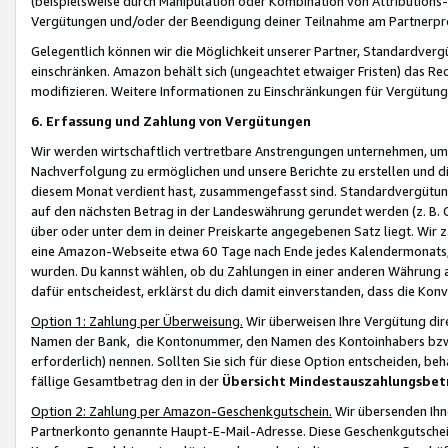
(beispielsweise durch Manipulation oder Kombination von Attributions-
Vergütungen und/oder der Beendigung deiner Teilnahme am Partnerp
Gelegentlich können wir die Möglichkeit unserer Partner, Standardv
einschränken. Amazon behält sich (ungeachtet etwaiger Fristen) das Re
modifizieren. Weitere Informationen zu Einschränkungen für Vergütung
6. Erfassung und Zahlung von Vergütungen
Wir werden wirtschaftlich vertretbare Anstrengungen unternehmen, um 
Nachverfolgung zu ermöglichen und unsere Berichte zu erstellen und di
diesem Monat verdient hast, zusammengefasst sind. Standardvergütung
auf den nächsten Betrag in der Landeswährung gerundet werden (z. B. C
über oder unter dem in deiner Preiskarte angegebenen Satz liegt. Wir
eine Amazon-Webseite etwa 60 Tage nach Ende jedes Kalendermonats, i
wurden. Du kannst wählen, ob du Zahlungen in einer anderen Währung
dafür entscheidest, erklärst du dich damit einverstanden, dass die K
Option 1: Zahlung per Überweisung.
Wir überweisen Ihre Vergütung dir
Namen der Bank, die Kontonummer, den Namen des Kontoinhabers bzw. a
erforderlich) nennen. Sollten Sie sich für diese Option entscheiden, be
fällige Gesamtbetrag den in der
Übersicht Mindestauszahlungsbet
Option 2: Zahlung per Amazon-Geschenkgutschein.
Wir übersenden Ihne
Partnerkonto genannte Haupt-E-Mail-Adresse. Diese Geschenkgutschei