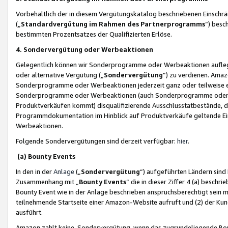
Vorbehaltlich der in diesem Vergütungskatalog beschriebenen Einschr
(„
Standardvergütung im Rahmen des Partnerprogramms
“) besc
bestimmten Prozentsatzes der Qualifizierten Erlöse.
4. Sondervergütung oder Werbeaktionen
Gelegentlich können wir Sonderprogramme oder Werbeaktionen auflegen,
oder alternative Vergütung („
Sondervergütung
”) zu verdienen. Amazo
Sonderprogramme oder Werbeaktionen jederzeit ganz oder teilweise einz
Sonderprogramme oder Werbeaktionen (auch Sonderprogramme oder We
Produktverkäufen kommt) disqualifizierende Ausschlusstatbestände, di
Programmdokumentation im Hinblick auf Produktverkäufe geltende E
Werbeaktionen.
Folgende Sondervergütungen sind derzeit verfügbar:
hier
.
(a) Bounty Events
In den in der
Anlage
(„
Sondervergütung
“) aufgeführten Ländern sind
Zusammenhang mit „
Bounty Events
“ die in dieser Ziffer 4 (a) besch
Bounty Event wie in der Anlage beschrieben anspruchsberechtigt sein mu
teilnehmende Startseite einer Amazon-Website aufruft und (2) der Kun
ausführt.
Amazon zahlt keine Sondervergütung, wenn das zugrundeliegende Boun