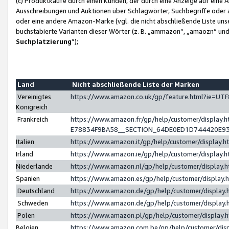
(c) Produktkäufe durch einen Kunden, der durch eine Anzeige auf eine 
Ausschreibungen und Auktionen über Schlagwörter, Suchbegriffe oder 
oder eine andere Amazon-Marke (vgl. die nicht abschließende Liste un
buchstabierte Varianten dieser Wörter (z. B. „ammazon“, „amaozn“ und „
Suchplatzierung
”);
Land
Nicht abschließende Liste der Marken
Vereinigtes
https://www.amazon.co.uk/gp/feature.html?ie=U
Königreich
Frankreich
https://www.amazon.fr/gp/help/customer/displa
E78834F9BA58__SECTION_64DE0ED1D744420E9
Italien
https://www.amazon.it/gp/help/customer/display
Irland
https://www.amazon.ie/gp/help/customer/displa
Niederlande
https://www.amazon.nl/gp/help/customer/display
Spanien
https://www.amazon.es/gp/help/customer/display
Deutschland
https://www.amazon.de/gp/help/customer/displa
Schweden
https://www.amazon.de/gp/help/customer/displa
Polen
https://www.amazon.pl/gp/help/customer/display
Belgien
https://www.amazon.com.be/gp/help/customer/d