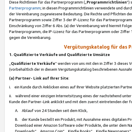
Diese Richtlinien für das Partnerprogramm („
Programmrichtlinien
“)
Partnerprogramm
; in diesen Programmrichtlinien verwendete und durch
der Vereinbarung zugewiesene Bedeutung. Die Rechte und Pflichten de
Partnerprogramm sowie Ziffer 3 der IP-Lizenz für das Partnerprogram
Einschränkung von Ziffer 6 Abs. (a) der Vereinbarung wird hiermit Fol
Partnerprogramm, die IP-Lizenz für das Partnerprogramm oder Ziffer 1
gegen die Vereinbarung.
Vergütungskatalog für das 
1. Qualifizierte Verkäufe und Qualifizierte Umsätze
„
Qualifizierte Verkäufe
“ werden von uns mit den in Ziffer 3 diese
(vorbehaltlich der in diesem Vergütungskatalog beschriebenen Ausnah
(a) Partner- Link auf Ihrer Site
:
i. ein Kunde durch Anklicken eines auf Ihrer Website platzierten Part
ii. während einer einzigen Internetsitzung eines der nachstehend unter (i)
Kunde den Partner-Link anklickt und mit dem zuerst eintretenden der f
A. Ablauf von 24 Stunden seit dem Klick,
B. der Kunde bestellt ein Produkt, mit Ausnahme eines digitalen P
Download einer Amazon Software oder Produkte, die unter dem N
Downloads“, „Amazon Coin“, „Kindle Books“, „Kindle Newspapers“, „