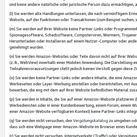
und keine andere natürliche oder juristische Person dazu ermächtigen, a
(l) Sie werden alle Handlungen unterlassen, die nach vernünftigem Erme
Website, auf der Funktionen oder Transaktionen (zum Beispiel suchen, s
(m) Sie werden auf Ihrer Website keine Partner-Links oder Programmin
Spionagesoftware, Schadsoftware, Computerviren, Würmern, Trojaner
Herunterladen oder Installieren auf einem Nutzer-Computer oder ande
genehmigt wurden.
(n) Sie werden Amazon-Websites oder Teile davon nicht auf Ihrer Websi
(z. B., WebView) innerhalb einer Mobilen Anwendung. Die Darstellung ein
Teilnahmevoraussetzungen stellt jedoch keinen Verstoß gegen diese Zif
(o) Sie werden keine Partner-Links oder andere Inhalte, die eine Am
Werbeseiten oder Layer-Werbung einstellen oder bereitstellen, mit Au
bewerben, die eng mit dem auf Ihrer Website befindlichen Material z
(p) Sie werden in Inhalte, die Sie auf einer Amazon-Website platzier
Werbediensten oder in einer Kundenbewertung, einem Forum, einem Wun
einer Amazon-Website verfügbaren Kontext) keine Partner-Links integr
(q) Sie werden nicht versuchen, den
Vergütungskatalog
zu umgehen oder
dass sich eine Webpage einer Amazon-Website im Browser eines Kunden 
(r) Sie werden nicht versuchen, Internetverkehr (Traffic) oder Vergü