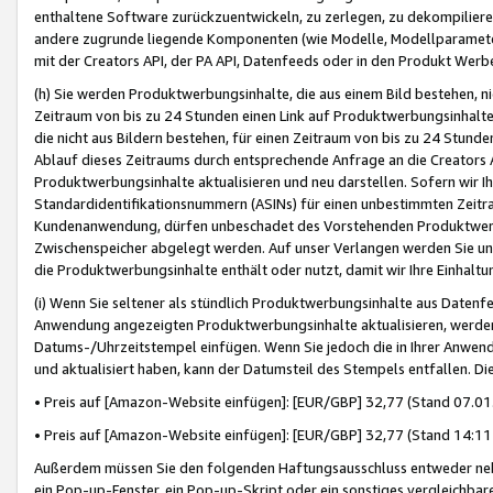
enthaltene Software zurückzuentwickeln, zu zerlegen, zu dekompilier
andere zugrunde liegende Komponenten (wie Modelle, Modellparameter
mit der Creators API, der PA API, Datenfeeds oder in den Produkt Werb
(h) Sie werden Produktwerbungsinhalte, die aus einem Bild bestehen, ni
Zeitraum von bis zu 24 Stunden einen Link auf Produktwerbungsinhalte
die nicht aus Bildern bestehen, für einen Zeitraum von bis zu 24 Stund
Ablauf dieses Zeitraums durch entsprechende Anfrage an die Creators 
Produktwerbungsinhalte aktualisieren und neu darstellen. Sofern wir Ih
Standardidentifikationsnummern (ASINs) für einen unbestimmten Zeitra
Kundenanwendung, dürfen unbeschadet des Vorstehenden Produktwerbu
Zwischenspeicher abgelegt werden. Auf unser Verlangen werden Sie un
die Produktwerbungsinhalte enthält oder nutzt, damit wir Ihre Einhalt
(i) Wenn Sie seltener als stündlich Produktwerbungsinhalte aus Datenfe
Anwendung angezeigten Produktwerbungsinhalte aktualisieren, werden 
Datums-/Uhrzeitstempel einfügen. Wenn Sie jedoch die in Ihrer Anwe
und aktualisiert haben, kann der Datumsteil des Stempels entfallen. Dies
• Preis auf [Amazon-Website einfügen]: [EUR/GBP] 32,77 (Stand 07.01.
• Preis auf [Amazon-Website einfügen]: [EUR/GBP] 32,77 (Stand 14:11 
Außerdem müssen Sie den folgenden Haftungsausschluss entweder neb
ein Pop-up-Fenster, ein Pop-up-Skript oder ein sonstiges vergleichba