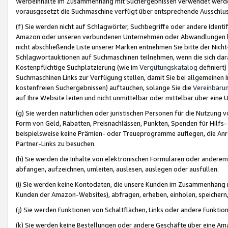
Werbeinhalte im Zusammenhang mit Suchergebnissen verwendet werden,
vorausgesetzt die Suchmaschine verfügt über entsprechende Ausschlu
(f) Sie werden nicht auf Schlagwörter, Suchbegriffe oder andere Ident
Amazon oder unseren verbundenen Unternehmen oder Abwandlungen bzw
nicht abschließende Liste unserer Marken entnehmen Sie bitte der Nich
Schlagwortauktionen auf Suchmaschinen teilnehmen, wenn die sich da
Kostenpflichtige Suchplatzierung (wie im
Vergütungskatalog
definiert
Suchmaschinen Links zur Verfügung stellen, damit Sie bei allgemeinen I
kostenfreien Suchergebnissen) auftauchen, solange Sie die
Vereinbaru
auf Ihre Website leiten und nicht unmittelbar oder mittelbar über eine
(g) Sie werden natürlichen oder juristischen Personen für die Nutzung 
Form von Geld, Rabatten, Preisnachlässen, Punkten, Spenden für Hilfs
beispielsweise keine Prämien- oder Treueprogramme auflegen, die Anrei
Partner-Links zu besuchen.
(h) Sie werden die Inhalte von elektronischen Formularen oder anderem M
abfangen, aufzeichnen, umleiten, auslesen, auslegen oder ausfüllen.
(i) Sie werden keine Kontodaten, die unsere Kunden im Zusammenhang 
Kunden der Amazon-Websites), abfragen, erheben, einholen, speichern,
(j) Sie werden Funktionen von Schaltflächen, Links oder andere Funkti
(k) Sie werden keine Bestellungen oder andere Geschäfte über eine Ama