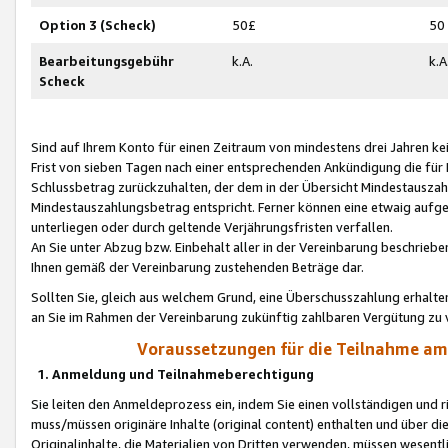
Option 3 (Scheck)
50£
50
Bearbeitungsgebühr
k.A.
k.A
Scheck
Sind auf Ihrem Konto für einen Zeitraum von mindestens drei Jahren kein
Frist von sieben Tagen nach einer entsprechenden Ankündigung die für
Schlussbetrag zurückzuhalten, der dem in der Übersicht Mindestausz
Mindestauszahlungsbetrag entspricht. Ferner können eine etwaig aufg
unterliegen oder durch geltende Verjährungsfristen verfallen.
An Sie unter Abzug bzw. Einbehalt aller in der Vereinbarung beschrieb
Ihnen gemäß der Vereinbarung zustehenden Beträge dar.
Sollten Sie, gleich aus welchem Grund, eine Überschusszahlung erhalte
an Sie im Rahmen der Vereinbarung zukünftig zahlbaren Vergütung zu 
Voraussetzungen für die Teilnahme a
1. Anmeldung und Teilnahmeberechtigung
Sie leiten den Anmeldeprozess ein, indem Sie einen vollständigen und 
muss/müssen originäre Inhalte (original content) enthalten und über d
Originalinhalte, die Materialien von Dritten verwenden, müssen wese