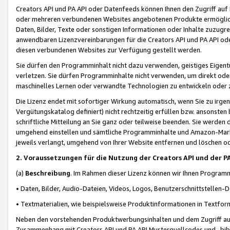
Creators API und PA API oder Datenfeeds können Ihnen den Zugriff auf D
oder mehreren verbundenen Websites angebotenen Produkte ermögliche
Daten, Bilder, Texte oder sonstigen Informationen oder Inhalte zuzugre
anwendbaren Lizenzvereinbarungen für die Creators API und PA API od
diesen verbundenen Websites zur Verfügung gestellt werden.
Sie dürfen den Programminhalt nicht dazu verwenden, geistiges Eigent
verletzen. Sie dürfen Programminhalte nicht verwenden, um direkt ode
maschinelles Lernen oder verwandte Technologien zu entwickeln oder zu
Die Lizenz endet mit sofortiger Wirkung automatisch, wenn Sie zu irg
Vergütungskatalog definiert) nicht rechtzeitig erfüllen bzw. ansonsten
schriftliche Mitteilung an Sie ganz oder teilweise beenden. Sie werden
umgehend einstellen und sämtliche Programminhalte und Amazon-Marke
jeweils verlangt, umgehend von Ihrer Website entfernen und löschen od
2. Voraussetzungen für die Nutzung der Creators API und der P
(a)
Beschreibung
. Im Rahmen dieser Lizenz können wir Ihnen Programmi
• Daten, Bilder, Audio-Dateien, Videos, Logos, Benutzerschnittstellen-
• Textmaterialien, wie beispielsweise Produktinformationen in Textfor
Neben den vorstehenden Produktwerbungsinhalten und dem Zugriff auf 
Zusammenhang mit Creators API und PA API Musterquellcodes und -bibli