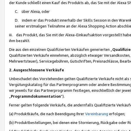
der Kunde schließt einen Kauf des Produkts ab, das Sie mit der Alexa 
C. über Alexa, oder
D. indem er das Produkt innerhalb der Skills Session in den Waren
seiner erstmaligen Teilnahme an der Alexa Shopping Action abschlie
iii. das Produkt, das Sie mit der Alexa-Einkaufsaktion vorgestellt ha
ihm bezahlt.
Die aus den einzelnen Qualifizierten Verkäufen generierten „
Qualifizi
Qualifizierten Verkäufe einnehmen, abzüglich etwaiger Versandkosten
Mehrwertsteuer), Servicegebühren, Gutschriften, Preisnachlässe, Bear
2. Ausgeschlossene Verkäufe
Unbeschadet des Vorstehenden gelten Qualifizierte Verkäufe nicht als
Vergütungskatalog für das Partnerprogramm oder andere Bestimmungen,
wir jeweils für das Partnerprogramm festlegen, einschließlich der jewe
„
Programmdokumentation
“).
Ferner gelten folgende Verkäufe, die andernfalls Qualifizierte Verkä
(a) Produktkäufe, die nach Beendigung Ihrer
Vereinbarung
erfolgen;
(b) Produktbestellungen, bei denen eine Stornierung, Rückgabe oder R