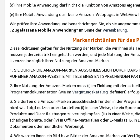
(d) Ihre Mobile Anwendung darf nicht die Funktion von Amazons eige
(e) Ihre Mobile Anwendung darf keine Amazon-Webpages in WebView 
Wir prüfen Ihre Anwendung und benachrichtigen Sie, ob sie angenomm
„
Zugelassene Mobile Anwendung
“ im Sinne der
Vereinbarung
.
Markenrichtlinien für das 
Diese Richtlinien gelten für die Nutzung der Marken, die wir Ihnen als 
müssen jederzeit strikt eingehalten werden, und jede Nutzung der Ama
Lizenzen bezüglich Ihrer Nutzung der Amazon-Marken.
1. SIE DÜRFEN DIE AMAZON-MARKEN AUSSCHLIESSLICH DURCH DARS
AUF EINER AMAZON-WEBSITE MITTELS EINES ENTSPRECHENDEN PART
2. Ihre Nutzung der Amazon-Marken muss (i) im Einklang mit der aktuells
Programmdokumentation (wie im
Vergütungskatalog
definiert) erfolg
3. Sie dürfen die Amazon-Marken ausschließlich für den in der Progr
nicht wie folgt nutzen oder darstellen: (i) in einer Weise, die ein Spo
Produkte und Dienstleistungen zu verunglimpfen, (iii) in einer Weise
schädigen könnte, oder (iv) in Offline-Materialien oder E-Mails (z. B.
Dokumenten oder mündlicher Werbung).
4. Wir werden Ihnen ein Bild bzw. Bilder der Amazon-Marken zur Verfüg