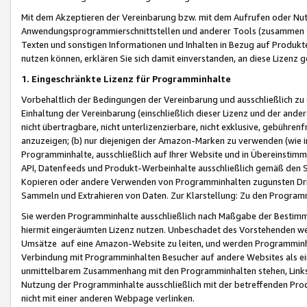
Mit dem Akzeptieren der Vereinbarung bzw. mit dem Aufrufen oder Nutz
Anwendungsprogrammierschnittstellen und anderer Tools (zusammen die
Texten und sonstigen Informationen und Inhalten in Bezug auf Produkte
nutzen können, erklären Sie sich damit einverstanden, an diese Lizenz 
1. Eingeschränkte Lizenz für Programminhalte
Vorbehaltlich der Bedingungen der Vereinbarung und ausschließlich z
Einhaltung der Vereinbarung (einschließlich dieser Lizenz und der ande
nicht übertragbare, nicht unterlizenzierbare, nicht exklusive, gebühren
anzuzeigen; (b) nur diejenigen der Amazon-Marken zu verwenden (wie in 
Programminhalte, ausschließlich auf Ihrer Website und in Übereinstimmu
API, Datenfeeds und Produkt-Werbeinhalte ausschließlich gemäß den Spe
Kopieren oder andere Verwenden von Programminhalten zugunsten Dri
Sammeln und Extrahieren von Daten. Zur Klarstellung: Zu den Program
Sie werden Programminhalte ausschließlich nach Maßgabe der Besti
hiermit eingeräumten Lizenz nutzen. Unbeschadet des Vorstehenden we
Umsätze auf eine Amazon-Website zu leiten, und werden Programminhal
Verbindung mit Programminhalten Besucher auf andere Websites als ein
unmittelbarem Zusammenhang mit den Programminhalten stehen, Links z
Nutzung der Programminhalte ausschließlich mit der betreffenden Pr
nicht mit einer anderen Webpage verlinken.