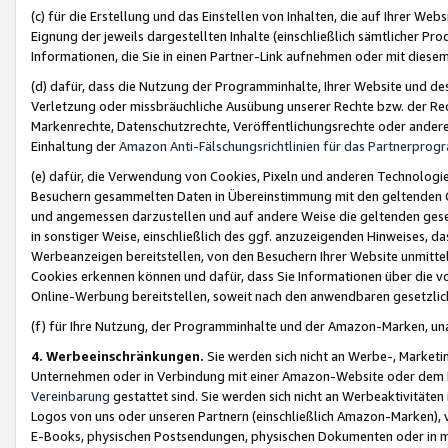
(c) für die Erstellung und das Einstellen von Inhalten, die auf Ihrer We
Eignung der jeweils dargestellten Inhalte (einschließlich sämtlicher 
Informationen, die Sie in einen Partner-Link aufnehmen oder mit diese
(d) dafür, dass die Nutzung der Programminhalte, Ihrer Website und des 
Verletzung oder missbräuchliche Ausübung unserer Rechte bzw. der Recht
Markenrechte, Datenschutzrechte, Veröffentlichungsrechte oder anderer
Einhaltung der
Amazon Anti-Fälschungsrichtlinien für das Partnerpro
(e) dafür, die Verwendung von Cookies, Pixeln und anderen Technologien
Besuchern gesammelten Daten in Übereinstimmung mit den geltenden Ge
und angemessen darzustellen und auf andere Weise die geltenden geset
in sonstiger Weise, einschließlich des ggf. anzuzeigenden Hinweises, d
Werbeanzeigen bereitstellen, von den Besuchern Ihrer Website unmitte
Cookies erkennen können und dafür, dass Sie Informationen über die v
Online-Werbung bereitstellen, soweit nach den anwendbaren gesetzlic
(f) für Ihre Nutzung, der Programminhalte und der Amazon-Marken, u
4. Werbeeinschränkungen.
Sie werden sich nicht an Werbe-, Market
Unternehmen oder in Verbindung mit einer Amazon-Website oder dem Pa
Vereinbarung
gestattet sind. Sie werden sich nicht an Werbeaktivitäten
Logos von uns oder unseren Partnern (einschließlich Amazon-Marken), 
E-Books, physischen Postsendungen, physischen Dokumenten oder in 