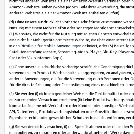
nicht mit anderen Websites als einer Amazon-Website verlinken oder i
Amazon-Website lenken (wobei jedoch Teile Ihrer Anwendung, die nich
anderen Websites als einer Amazon-Website enthalten dürfen).
(d) Ohne unsere ausdrückliche vorherige schriftliche Zustimmung werd
Nutzung mit einem Mobiltelefon oder sonstigen Mobilgerät entwickelt
(1) Websites, die nicht für die Nutzung mit solchen Geräten entwickelt
eine nicht für Mobilgeräte optimierte Website, die über einen Interne
in den
Richtlinie für Mobile Anwendungen
definiert, oder (3) Beistellge
Satellitenempfangsgeräte, Streaming-Video-Player, Blu-Ray-Player ode
Cast oder Vizio Internet-Apps).
(e) Ohne unsere ausdrückliche vorherige schriftliche Genehmigung dürfe
verwenden, um Produkt-Werbeinhalte zu aggregieren, zu analysieren, 
anderen Anwendungen, die für die Verwendung durch Personen oder Or
für die direkte Schulung oder Feinabstimmung eines maschinellen Lern
(f) Sie werden (i) nicht in irgendeiner Weise in die Funktionalität ode
entsprechenden Versuch unternehmen; (ii) keine Produktwerbungsinha
Kontaktaufnahme mit Verkäufern oder Kunden oder sonstiger Werbeaktiv
API, Datenfeeds, Produktwerbungsinhalten oder Spezifikationen erschei
Eigentumsrechte oder gewerblicher Schutzrechte, nicht entfernen, verd
(g) Sie werden nicht versuchen, (i) die Spezifikationen oder die in de
manipulieren, zu reparieren oder anderweitig abgeleitete Werke davon z