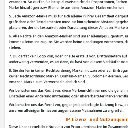
verändern. So dürfen Sie beispielsweise nicht die Proportionen, Farb
Marke hinzufügen bzw. Elemente aus einer Amazon-Marke entfernen.
5. Jede Amazon-Marke muss für sich alleine in ihrer Gesamtheit darge
grafischen oder Textelementen muss ein hinreichender Abstand gegebe
platzieren, der die Lesbarkeit oder Darstellung dieser Amazon-Marke b
6. Alle Rechte an den Amazon-Marken sind unser alleiniges Eigentum, 
kommt alleine uns zugute. Sie werden keine Handlungen vornehmen, 
stehen.
7. Du darfst kein Logo von, oder Inhalte erstellt von,
Drittanbietern au
anderweitig verwenden, es sei denn, du hast von diesem Verkäufer oder
8. Sie dürfen in keiner Rechtsordnung Marken nutzen oder zur Eintragu
keiner Rechtsordnung Marken, Domain-Namen, Subdomain-Namen, Benu
Amazon-Marke zum Verwechseln ähnlich sind.
Wir behalten uns das Recht vor, diese Markenrichtlinien und die gene
Einstellen einer Änderungsmitteilung oder überarbeiteter Markenricht
Wir behalten uns das Recht vor, gegen jede unbefugte Nutzung bzw. jede 
unserem alleinigen Ermessen angemessene Maßnahmen zu ergreifen.
IP-Lizenz- und Nutzungsan
Diese Lizenz regelt Ihre Nutzung von Programminhalten im Zusammen