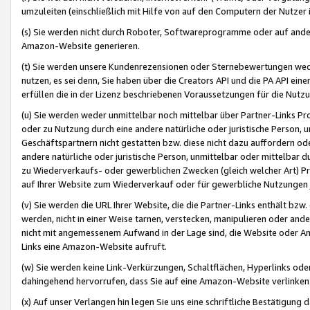
umzuleiten (einschließlich mit Hilfe von auf den Computern der Nutzer i
(s) Sie werden nicht durch Roboter, Softwareprogramme oder auf andere
Amazon-Website generieren.
(t) Sie werden unsere Kundenrezensionen oder Sternebewertungen wed
nutzen, es sei denn, Sie haben über die Creators API und die PA API e
erfüllen die in der Lizenz beschriebenen Voraussetzungen für die Nutzu
(u) Sie werden weder unmittelbar noch mittelbar über Partner-Links P
oder zu Nutzung durch eine andere natürliche oder juristische Person,
Geschäftspartnern nicht gestatten bzw. diese nicht dazu auffordern od
andere natürliche oder juristische Person, unmittelbar oder mittelbar
zu Wiederverkaufs- oder gewerblichen Zwecken (gleich welcher Art) 
auf Ihrer Website zum Wiederverkauf oder für gewerbliche Nutzungen 
(v) Sie werden die URL Ihrer Website, die die Partner-Links enthält b
werden, nicht in einer Weise tarnen, verstecken, manipulieren oder and
nicht mit angemessenem Aufwand in der Lage sind, die Website oder A
Links eine Amazon-Website aufruft.
(w) Sie werden keine Link-Verkürzungen, Schaltflächen, Hyperlinks ode
dahingehend hervorrufen, dass Sie auf eine Amazon-Website verlinken
(x) Auf unser Verlangen hin legen Sie uns eine schriftliche Bestätigung