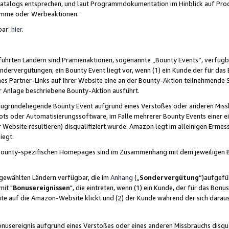
skatalogs entsprechen, und laut Programmdokumentation im Hinblick auf Pr
amme oder Werbeaktionen.
bar:
hier
.
führten Ländern sind Prämienaktionen, sogenannte „Bounty Events“, verfügb
Sondervergütungen; ein Bounty Event liegt vor, wenn (1) ein Kunde der für da
nes Partner-Links auf Ihrer Website eine an der Bounty-Aktion teilnehmende 
er Anlage beschriebene Bounty-Aktion ausführt.
ugrundeliegende Bounty Event aufgrund eines Verstoßes oder anderen Miss
ots oder Automatisierungssoftware, im Falle mehrerer Bounty Events einer e
r Website resultieren) disqualifiziert wurde. Amazon legt im alleinigen Ermess
iegt.
n Bounty-spezifischen Homepages sind im Zusammenhang mit dem jeweiligen
sgewählten Ländern verfügbar, die im
Anhang
(„
Sondervergütung
“)aufgefüh
it "
Bonusereignissen
", die eintreten, wenn (1) ein Kunde, der für das Bon
bsite auf die Amazon-Website klickt und (2) der Kunde während der sich dar
usereignis aufgrund eines Verstoßes oder eines anderen Missbrauchs disqua