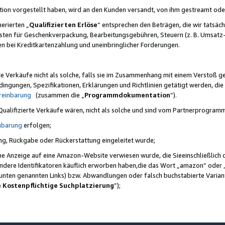
ktion vorgestellt haben, wird an den Kunden versandt, von ihm gestreamt od
erierten „
Qualifizierten Erlöse
“ entsprechen den Beträgen, die wir tatsäch
sten für Geschenkverpackung, Bearbeitungsgebühren, Steuern (z. B. Umsatz-
en bei Kreditkartenzahlung und uneinbringlicher Forderungen.
e Verkäufe nicht als solche, falls sie im Zusammenhang mit einem Verstoß 
ungen, Spezifikationen, Erklärungen und Richtlinien getätigt werden, die 
reinbarung
(zusammen die „
Programmdokumentation
“).
 Qualifizierte Verkäufe wären, nicht als solche und sind vom Partnerprogra
nbarung
erfolgen;
ung, Rückgabe oder Rückerstattung eingeleitet wurde;
ine Anzeige auf eine Amazon-Website verwiesen wurde, die Sieeinschließlich
ndere Identifikatoren käuflich erworben haben,die das Wort „amazon“ oder 
e unten genannten Links) bzw. Abwandlungen oder falsch buchstabierte Varia
e Kostenpflichtige Suchplatzierung
”);