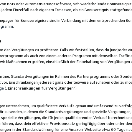
 von Bots oder Automatisierungssoftware, sich wiederholende Bonusereignisse
n jedem Einzelfall nach eigenem Ermessen, ob ein Bonusereignis stattgefund
epages für Bonusereignisse sind in Verbindung mit dem entsprechenden Bonu
rogramm
.
n
den Vergütungen zu profitieren. Falls wir feststellen, dass du (und/oder ein
erprogramm als auch von einem anderen Programm mit demselben Traffic ei
n wir Maßnahmen ergreifen, einschließlich der Einbehaltung von Vergütunge
r Partner, Standardvergütungen im Rahmen des Partnerprogramms oder Sonde
ht vor, Einschränkungen jederzeit ganz oder teilweise aufzuheben oder zu mod
ge
(„
Einschränkungen für Vergütungen
“).
ngen unternehmen, um qualifizierte Verkäufe genau und umfassend zu verfol
dir zu senden, in denen die Standardvergütungen und spezielle Vergütungen, 
pezielle Vergütungen, die für jeden qualifizierenden Verkauf berechnet un
 führen, dass dein effektiver Provisionssatz geringfügig über oder unter dem
ungen in der Standardwährung für eine Amazon-Webseite etwa 60 Tage nach