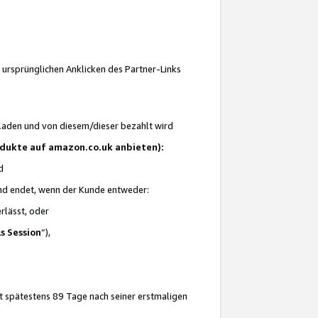
 ursprünglichen Anklicken des Partner-Links
laden und von diesem/dieser bezahlt wird
rodukte auf amazon.co.uk anbieten):
d
 und endet, wenn der Kunde entweder:
erlässt, oder
ls Session
“),
t spätestens 89 Tage nach seiner erstmaligen