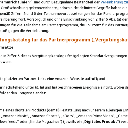
rammrichtlinien
“) sind durch Bezugnahme Bestandteil der
Vereinbarung z
Großschreibung gekennzeichnete, jedoch nicht definierte Begriffe haben die
 gemäß Ziffern 3 und 6 der Teilnahmevoraussetzungen für das Partnerprogram
nbarung fort. Vorsorglich und ohne Einschränkung von Ziffer 6 Abs. (a) der
ungen für die Teilnahme am Partnerprogramm, die IP-Lizenz für das Partner
rstoß gegen die Vereinbarung.
ungskatalog für das Partnerprogramm („Vergütungska
 Umsätze
n in Ziffer 3 dieses Vergütungskatalogs festgelegten Standardvergütungen v
r, wenn:
ite platzierten Partner-Links eine Amazon-Website aufruft; und
r nachstehend unter (i), (ii) und (iii) beschriebenen Ereignisse eintritt, wobe
 folgenden Ereignisse endet:
hme eines digitalen Produkts (gemäß Feststellung nach unserem alleinigen 
 „Amazon Music“, „Amazon Shorts“, „eDocs“, „Amazon Prime Video“, „Game
Newsfeeds“ oder „Kindle Magazines“) (jeweils ein „
Digitales Produkt
“) ver