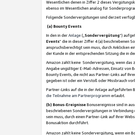
Wesentlichen denen in Ziffer 2 dieses Vergütung
ebenso im Wesentlichen analog für Sonderprogr
Folgende Sondervergütungen sind derzeit verfüg
(a) Bounty Events
In den in der
Anlage
(„
Sondervergütung
“) aufge
Events
“ die in dieser Ziffer 4 (a) beschriebenen 
anspruchsberechtigt sein muss, durch Anklicken ei
der Kunde in der entsprechenden Sitzung die in d
Amazon zahlt keine Sondervergütung, wenn das z
Angabe ungültiger E-Mail-Adressen, Einsatz von B
Bounty Events, die nicht aus Partner-Links auf Ihre
gegeben ist oder ein Verstoß oder Missbrauch vorl
Partner-Links auf die in der Anlage aufgeführte
die Teilnahme am Partnerprogramm
erlaubt.
(b) Bonus-Ereignisse
Bonusereignisse sind in au
beschriebenen Sondervergütungen in Verbindung m
sein muss, durch einen Partner-Link auf Ihrer We
Bonusaktion durchführt.
Amazon zahlt keine Sondervergütung, wenn ein Bon