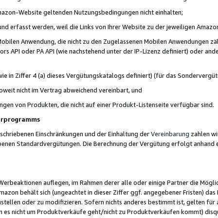
 Amazon-Website geltenden Nutzungsbedingungen nicht einhalten;
t und erfasst werden, weil die Links von Ihrer Website zu der jeweiligen Am
 Mobilen Anwendung, die nicht zu den Zugelassenen Mobilen Anwendungen zählt
s API oder PA API (wie nachstehend unter der IP-Lizenz definiert) oder ander
ie in Ziffer 4 (a) dieses Vergütungskatalogs definiert) (für das Sonderverg
weit nicht im Vertrag abweichend vereinbart, und
ngen von Produkten, die nicht auf einer Produkt-Listenseite verfügbar sind.
nerprogramms
eschriebenen Einschränkungen und der Einhaltung der
Vereinbarung
zahlen wir
ebenen Standardvergütungen. Die Berechnung der Vergütung erfolgt anhand e
beaktionen auflegen, im Rahmen derer alle oder einige Partner die Möglichk
Amazon behält sich (ungeachtet in dieser Ziffer ggf. angegebener Fristen) d
ustellen oder zu modifizieren. Sofern nichts anderes bestimmt ist, gelten 
s nicht um Produktverkäufe geht/nicht zu Produktverkäufen kommt) disqua