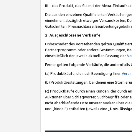
iii. das Produkt, das Sie mit der Alexa-Einkaufsa
Die aus den einzelnen Qualifizierten Verkäufen gen
einnehmen, abzüglich etwaiger Versandkosten, Ko
Gutschriften, Preisnachlässe, Bearbeitungsgebühr
2. Ausgeschlossene Verkäufe
Unbeschadet des Vorstehenden gelten Qualifiziert
Partnerprogramm oder andere Bestimmungen, Beding
einschließlich der jeweils aktuellen Fassung der
Ve
Ferner gelten folgende Verkäufe, die andernfalls
(a) Produktkäufe, die nach Beendigung Ihrer
Verei
(b) Produktbestellungen, bei denen eine Stornier
(c) Produktkäufe durch einen Kunden, der durch e
Auktionen über Schlagwörter, Suchbegriffe oder a
nicht abschließende Liste unserer Marken über di
und „kindel“) enthalten (jeweils eine „
Unzulässig