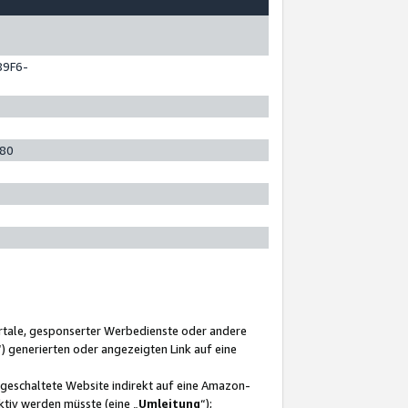
89F6-
280
ortale, gesponserter Werbedienste oder andere
“) generierten oder angezeigten Link auf eine
ngeschaltete Website indirekt auf eine Amazon-
ktiv werden müsste (eine „
Umleitung
“);