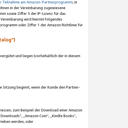
ur Teilnahme am Amazon-Partnerprogramm
; in
 ihnen in der Vereinbarung zugewiesene
m sowie Ziffer 3 der IP-Lizenz für das
 Vereinbarung wird hiermit Folgendes
programm oder Ziffer 1 der Amazon Richtlinie für
talog“)
ergütet und liegen (vorbehaltlich der in diesem
i die Sitzung beginnt, wenn der Kunde den Partner-
Ermessen, zum Beispiel der Download einer Amazon
 Downloads“, „Amazon Coin“, „Kindle Books“,
trieben werden, oder