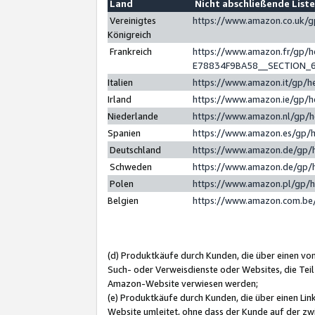
Land
Nicht abschließende List
Vereinigtes
https://www.amazon.co.uk/
Königreich
Frankreich
https://www.amazon.fr/gp/
E78834F9BA58__SECTION_
Italien
https://www.amazon.it/gp/h
Irland
https://www.amazon.ie/gp/
Niederlande
https://www.amazon.nl/gp/
Spanien
https://www.amazon.es/gp/
Deutschland
https://www.amazon.de/gp/
Schweden
https://www.amazon.de/gp/
Polen
https://www.amazon.pl/gp/
Belgien
https://www.amazon.com.be
(d) Produktkäufe durch Kunden, die über einen vo
Such- oder Verweisdienste oder Websites, die Teil
Amazon-Website verwiesen werden;
(e) Produktkäufe durch Kunden, die über einen Li
Website umleitet, ohne dass der Kunde auf der zw