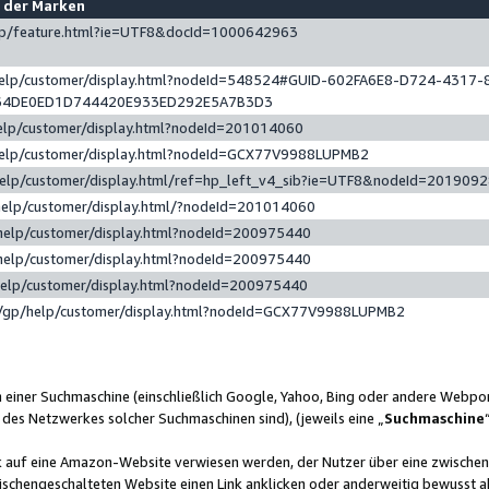
e der Marken
gp/feature.html?ie=UTF8&docId=1000642963
help/customer/display.html?nodeId=548524#GUID-602FA6E8-D724-4317-
64DE0ED1D744420E933ED292E5A7B3D3
elp/customer/display.html?nodeId=201014060
help/customer/display.html?nodeId=GCX77V9988LUPMB2
help/customer/display.html/ref=hp_left_v4_sib?ie=UTF8&nodeId=201909
help/customer/display.html/?nodeId=201014060
help/customer/display.html?nodeId=200975440
help/customer/display.html?nodeId=200975440
help/customer/display.html?nodeId=200975440
/gp/help/customer/display.html?nodeId=GCX77V9988LUPMB2
n einer Suchmaschine (einschließlich Google, Yahoo, Bing oder andere Webp
 des Netzwerkes solcher Suchmaschinen sind), (jeweils eine „
Suchmaschine
nk auf eine Amazon-Website verwiesen werden, der Nutzer über eine zwische
ischengeschalteten Website einen Link anklicken oder anderweitig bewusst a