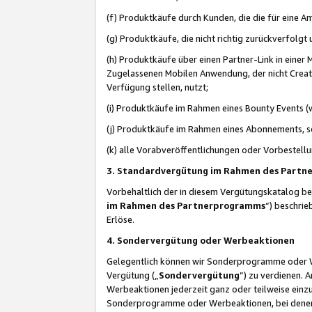
(f) Produktkäufe durch Kunden, die die für eine
(g) Produktkäufe, die nicht richtig zurückverfolg
(h) Produktkäufe über einen Partner-Link in einer
Zugelassenen Mobilen Anwendung, der nicht Creator
Verfügung stellen, nutzt;
(i) Produktkäufe im Rahmen eines Bounty Events (w
(j) Produktkäufe im Rahmen eines Abonnements, so
(k) alle Vorabveröffentlichungen oder Vorbestellu
3. Standardvergütung im Rahmen des Part
Vorbehaltlich der in diesem Vergütungskatalog b
im Rahmen des Partnerprogramms
“) beschri
Erlöse.
4. Sondervergütung oder Werbeaktionen
Gelegentlich können wir Sonderprogramme oder Wer
Vergütung („
Sondervergütung
”) zu verdienen. 
Werbeaktionen jederzeit ganz oder teilweise einz
Sonderprogramme oder Werbeaktionen, bei denen e