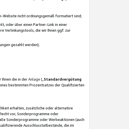
azon-Website nicht ordnungsgemäß formatiert sind;
, oder über einen Partner-Link in einer
e Verlinkungstools, die wir Ihnen ggf. zur
ütungen gezahlt werden);
 Ihnen die in der
Anlage
(„
Standardvergütung
ines bestimmten Prozentsatzes der Qualifizierten
eit erhalten, zusätzliche oder alternative
as Recht vor, Sonderprogramme oder
für alle Sonderprogramme oder Werbeaktionen (auch
lifizierende Ausschlusstatbestände, die im