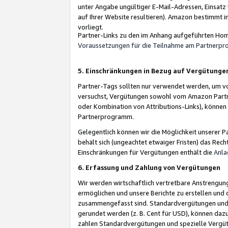
unter Angabe ungültiger E-Mail-Adressen, Einsatz
auf Ihrer Website resultieren). Amazon bestimmt i
vorliegt.
Partner-Links zu den im Anhang aufgeführten Hom
Voraussetzungen für die Teilnahme am Partnerp
5. Einschränkungen in Bezug auf Vergütunge
Partner-Tags sollten nur verwendet werden, um von 
versuchst, Vergütungen sowohl vom Amazon Partn
oder Kombination von Attributions-Links), könne
Partnerprogramm.
Gelegentlich können wir die Möglichkeit unsere
behält sich (ungeachtet etwaiger Fristen) das Rec
Einschränkungen für Vergütungen enthält die
Anla
6. Erfassung und Zahlung von Vergütungen
Wir werden wirtschaftlich vertretbare Anstrengu
ermöglichen und unsere Berichte zu erstellen und 
zusammengefasst sind. Standardvergütungen und s
gerundet werden (z. B. Cent für USD), können dazu
zahlen Standardvergütungen und spezielle Vergüt