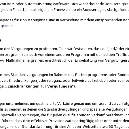
 von Bots oder Automatisierungssoftware, sich wiederholende Bonusereignisse
n jedem Einzelfall nach eigenem Ermessen, ob ein Bonusereignis stattgefund
epages für Bonusereignisse sind in Verbindung mit dem entsprechenden Bonu
rogramm
.
n
den Vergütungen zu profitieren. Falls wir feststellen, dass du (und/oder ein
erprogramm als auch von einem anderen Programm mit demselben Traffic ei
n wir Maßnahmen ergreifen, einschließlich der Einbehaltung von Vergütunge
r Partner, Standardvergütungen im Rahmen des Partnerprogramms oder Sonde
ht vor, Einschränkungen jederzeit ganz oder teilweise aufzuheben oder zu mod
ge
(„
Einschränkungen für Vergütungen
“).
ngen unternehmen, um qualifizierte Verkäufe genau und umfassend zu verfol
dir zu senden, in denen die Standardvergütungen und spezielle Vergütungen, 
pezielle Vergütungen, die für jeden qualifizierenden Verkauf berechnet un
 führen, dass dein effektiver Provisionssatz geringfügig über oder unter dem
ungen in der Standardwährung für eine Amazon-Webseite etwa 60 Tage nach