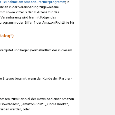
ur Teilnahme am Amazon-Partnerprogramm
; in
 ihnen in der Vereinbarung zugewiesene
m sowie Ziffer 3 der IP-Lizenz für das
 Vereinbarung wird hiermit Folgendes
programm oder Ziffer 1 der Amazon Richtlinie für
talog“)
ergütet und liegen (vorbehaltlich der in diesem
i die Sitzung beginnt, wenn der Kunde den Partner-
Ermessen, zum Beispiel der Download einer Amazon
 Downloads“, „Amazon Coin“, „Kindle Books“,
trieben werden, oder