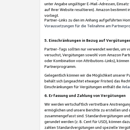
unter Angabe ungültiger E-Mail-Adressen, Einsatz
auf Ihrer Website resultieren). Amazon bestimmt i
vorliegt.
Partner-Links zu den im Anhang aufgeführten Hom
Voraussetzungen für die Teilnahme am Partnerp
5. Einschränkungen in Bezug auf Vergütunge
Partner-Tags sollten nur verwendet werden, um von 
versuchst, Vergütungen sowohl vom Amazon Partn
oder Kombination von Attributions-Links), könne
Partnerprogramm.
Gelegentlich können wir die Möglichkeit unsere
behält sich (ungeachtet etwaiger Fristen) das Rec
Einschränkungen für Vergütungen enthält die
Anla
6. Erfassung und Zahlung von Vergütungen
Wir werden wirtschaftlich vertretbare Anstrengu
ermöglichen und unsere Berichte zu erstellen und 
zusammengefasst sind. Standardvergütungen und s
gerundet werden (z. B. Cent für USD), können dazu
zahlen Standardvergütungen und spezielle Vergüt