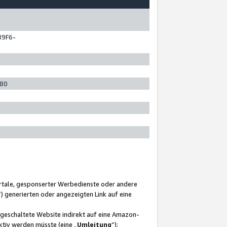
89F6-
280
ortale, gesponserter Werbedienste oder andere
“) generierten oder angezeigten Link auf eine
ngeschaltete Website indirekt auf eine Amazon-
ktiv werden müsste (eine „
Umleitung
“);