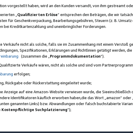
ktion vorgestellt haben, wird an den Kunden versandt, von ihm gestreamt od
erierten „
Qualifizierten Erlöse
“ entsprechen den Beträgen, die wir tatsäch
sten für Geschenkverpackung, Bearbeitungsgebühren, Steuern (z. B. Umsatz-
en bei Kreditkartenzahlung und uneinbringlicher Forderungen.
e Verkäufe nicht als solche, falls sie im Zusammenhang mit einem Verstoß 
ungen, Spezifikationen, Erklärungen und Richtlinien getätigt werden, die 
reinbarung
(zusammen die „
Programmdokumentation
“).
 Qualifizierte Verkäufe wären, nicht als solche und sind vom Partnerprogra
nbarung
erfolgen;
ung, Rückgabe oder Rückerstattung eingeleitet wurde;
ine Anzeige auf eine Amazon-Website verwiesen wurde, die Sieeinschließlich
ndere Identifikatoren käuflich erworben haben,die das Wort „amazon“ oder 
e unten genannten Links) bzw. Abwandlungen oder falsch buchstabierte Varia
e Kostenpflichtige Suchplatzierung
”);