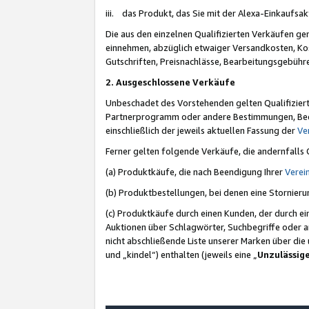
iii. das Produkt, das Sie mit der Alexa-Einkaufsa
Die aus den einzelnen Qualifizierten Verkäufen gen
einnehmen, abzüglich etwaiger Versandkosten, Ko
Gutschriften, Preisnachlässe, Bearbeitungsgebühr
2. Ausgeschlossene Verkäufe
Unbeschadet des Vorstehenden gelten Qualifiziert
Partnerprogramm oder andere Bestimmungen, Beding
einschließlich der jeweils aktuellen Fassung der
Ve
Ferner gelten folgende Verkäufe, die andernfalls
(a) Produktkäufe, die nach Beendigung Ihrer
Verei
(b) Produktbestellungen, bei denen eine Stornier
(c) Produktkäufe durch einen Kunden, der durch e
Auktionen über Schlagwörter, Suchbegriffe oder a
nicht abschließende Liste unserer Marken über di
und „kindel“) enthalten (jeweils eine „
Unzulässig