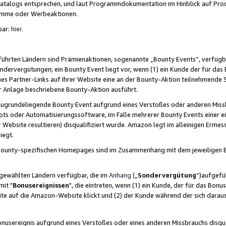
skatalogs entsprechen, und laut Programmdokumentation im Hinblick auf Pr
amme oder Werbeaktionen.
bar:
hier
.
führten Ländern sind Prämienaktionen, sogenannte „Bounty Events“, verfügb
Sondervergütungen; ein Bounty Event liegt vor, wenn (1) ein Kunde der für da
nes Partner-Links auf Ihrer Website eine an der Bounty-Aktion teilnehmende 
er Anlage beschriebene Bounty-Aktion ausführt.
ugrundeliegende Bounty Event aufgrund eines Verstoßes oder anderen Miss
ots oder Automatisierungssoftware, im Falle mehrerer Bounty Events einer e
r Website resultieren) disqualifiziert wurde. Amazon legt im alleinigen Ermess
iegt.
n Bounty-spezifischen Homepages sind im Zusammenhang mit dem jeweiligen
sgewählten Ländern verfügbar, die im
Anhang
(„
Sondervergütung
“)aufgefüh
it "
Bonusereignissen
", die eintreten, wenn (1) ein Kunde, der für das Bon
bsite auf die Amazon-Website klickt und (2) der Kunde während der sich dar
usereignis aufgrund eines Verstoßes oder eines anderen Missbrauchs disqua