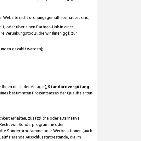
azon-Website nicht ordnungsgemäß formatiert sind;
, oder über einen Partner-Link in einer
e Verlinkungstools, die wir Ihnen ggf. zur
ütungen gezahlt werden);
 Ihnen die in der
Anlage
(„
Standardvergütung
ines bestimmten Prozentsatzes der Qualifizierten
eit erhalten, zusätzliche oder alternative
as Recht vor, Sonderprogramme oder
für alle Sonderprogramme oder Werbeaktionen (auch
lifizierende Ausschlusstatbestände, die im