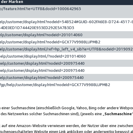
e der Marken
gp/feature.html?ie=UTF8&docId=1000642963
help/customer/display.html?nodeId=548524#GUID-602FA6E8-D724-4317-
64DE0ED1D744420E933ED292E5A7B3D3
elp/customer/display.html?nodeId=201014060
help/customer/display.html?nodeId=GCX77V9988LUPMB2
help/customer/display.html/ref=hp_left_v4_sib?ie=UTF8&nodeId=201909
help/customer/display.html/?nodeId=201014060
help/customer/display.html?nodeId=200975440
help/customer/display.html?nodeId=200975440
help/customer/display.html?nodeId=200975440
/gp/help/customer/display.html?nodeId=GCX77V9988LUPMB2
n einer Suchmaschine (einschließlich Google, Yahoo, Bing oder andere Webp
 des Netzwerkes solcher Suchmaschinen sind), (jeweils eine „
Suchmaschine
nk auf eine Amazon-Website verwiesen werden, der Nutzer über eine zwische
ischengeschalteten Website einen Link anklicken oder anderweitig bewusst a