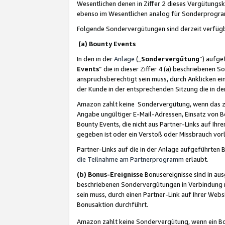
Wesentlichen denen in Ziffer 2 dieses Vergütung
ebenso im Wesentlichen analog für Sonderprogr
Folgende Sondervergütungen sind derzeit verfüg
(a) Bounty Events
In den in der
Anlage
(„
Sondervergütung
“) aufge
Events
“ die in dieser Ziffer 4 (a) beschriebenen 
anspruchsberechtigt sein muss, durch Anklicken ei
der Kunde in der entsprechenden Sitzung die in d
Amazon zahlt keine Sondervergütung, wenn das z
Angabe ungültiger E-Mail-Adressen, Einsatz von B
Bounty Events, die nicht aus Partner-Links auf Ihre
gegeben ist oder ein Verstoß oder Missbrauch vorl
Partner-Links auf die in der Anlage aufgeführte
die Teilnahme am Partnerprogramm
erlaubt.
(b) Bonus-Ereignisse
Bonusereignisse sind in au
beschriebenen Sondervergütungen in Verbindung m
sein muss, durch einen Partner-Link auf Ihrer We
Bonusaktion durchführt.
Amazon zahlt keine Sondervergütung, wenn ein Bon