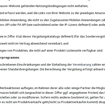
 Amazon-Website geltenden Nutzungsbedingungen nicht einhalten;
t und erfasst werden, weil die Links von Ihrer Website zu der jeweiligen Am
 Mobilen Anwendung, die nicht zu den Zugelassenen Mobilen Anwendungen zählt
s API oder PA API (wie nachstehend unter der IP-Lizenz definiert) oder ander
ie in Ziffer 4 (a) dieses Vergütungskatalogs definiert) (für das Sonderverg
weit nicht im Vertrag abweichend vereinbart, und
ngen von Produkten, die nicht auf einer Produkt-Listenseite verfügbar sind.
nerprogramms
eschriebenen Einschränkungen und der Einhaltung der
Vereinbarung
zahlen wir
ebenen Standardvergütungen. Die Berechnung der Vergütung erfolgt anhand e
beaktionen auflegen, im Rahmen derer alle oder einige Partner die Möglichk
Amazon behält sich (ungeachtet in dieser Ziffer ggf. angegebener Fristen) d
ustellen oder zu modifizieren. Sofern nichts anderes bestimmt ist, gelten 
s nicht um Produktverkäufe geht/nicht zu Produktverkäufen kommt) disqua