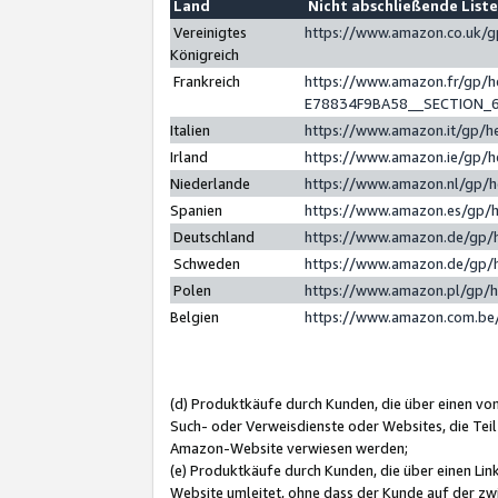
Land
Nicht abschließende List
Vereinigtes
https://www.amazon.co.uk/
Königreich
Frankreich
https://www.amazon.fr/gp/
E78834F9BA58__SECTION_
Italien
https://www.amazon.it/gp/h
Irland
https://www.amazon.ie/gp/
Niederlande
https://www.amazon.nl/gp/
Spanien
https://www.amazon.es/gp/
Deutschland
https://www.amazon.de/gp/
Schweden
https://www.amazon.de/gp/
Polen
https://www.amazon.pl/gp/
Belgien
https://www.amazon.com.be
(d) Produktkäufe durch Kunden, die über einen vo
Such- oder Verweisdienste oder Websites, die Teil
Amazon-Website verwiesen werden;
(e) Produktkäufe durch Kunden, die über einen Li
Website umleitet, ohne dass der Kunde auf der zw