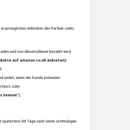
 ursprünglichen Anklicken des Partner-Links
laden und von diesem/dieser bezahlt wird
rodukte auf amazon.co.uk anbieten):
d
 und endet, wenn der Kunde entweder:
erlässt, oder
ls Session
“),
t spätestens 89 Tage nach seiner erstmaligen