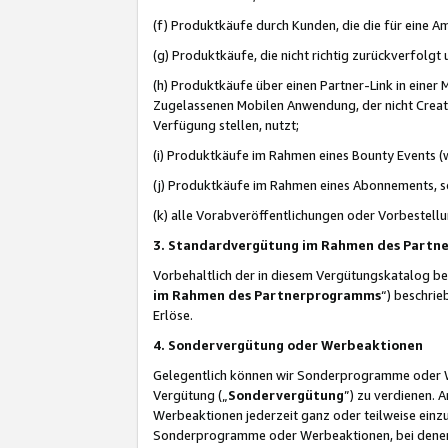
(f) Produktkäufe durch Kunden, die die für eine
(g) Produktkäufe, die nicht richtig zurückverfolg
(h) Produktkäufe über einen Partner-Link in einer
Zugelassenen Mobilen Anwendung, der nicht Creator
Verfügung stellen, nutzt;
(i) Produktkäufe im Rahmen eines Bounty Events (w
(j) Produktkäufe im Rahmen eines Abonnements, so
(k) alle Vorabveröffentlichungen oder Vorbestellu
3. Standardvergütung im Rahmen des Part
Vorbehaltlich der in diesem Vergütungskatalog b
im Rahmen des Partnerprogramms
“) beschri
Erlöse.
4. Sondervergütung oder Werbeaktionen
Gelegentlich können wir Sonderprogramme oder Wer
Vergütung („
Sondervergütung
”) zu verdienen. 
Werbeaktionen jederzeit ganz oder teilweise einz
Sonderprogramme oder Werbeaktionen, bei denen e