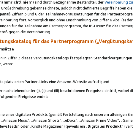
rammrichtlinien
“) sind durch Bezugnahme Bestandteil der
Vereinbarung z
Großschreibung gekennzeichnete, jedoch nicht definierte Begriffe haben die
 gemäß Ziffern 3 und 6 der Teilnahmevoraussetzungen für das Partnerprogram
nbarung fort. Vorsorglich und ohne Einschränkung von Ziffer 6 Abs. (a) der
ungen für die Teilnahme am Partnerprogramm, die IP-Lizenz für das Partner
rstoß gegen die Vereinbarung.
ungskatalog für das Partnerprogramm („Vergütungska
 Umsätze
n in Ziffer 3 dieses Vergütungskatalogs festgelegten Standardvergütungen v
r, wenn:
ite platzierten Partner-Links eine Amazon-Website aufruft; und
r nachstehend unter (i), (ii) und (iii) beschriebenen Ereignisse eintritt, wobe
 folgenden Ereignisse endet:
hme eines digitalen Produkts (gemäß Feststellung nach unserem alleinigen 
 „Amazon Music“, „Amazon Shorts“, „eDocs“, „Amazon Prime Video“, „Game
Newsfeeds“ oder „Kindle Magazines“) (jeweils ein „
Digitales Produkt
“) ver