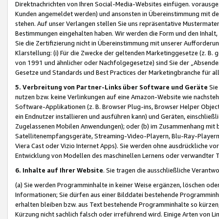
Direktnachrichten von Ihren Social-Media-Websites einfügen. vorausg
Kunden angemeldet werden) und ansonsten in Übereinstimmung mit der
stehen. Auf unser Verlangen stellen Sie uns repräsentative Mustermater
Bestimmungen eingehalten haben. Wir werden die Form und den Inhalt, di
Sie die Zertifizierung nicht in Übereinstimmung mit unserer Aufforderu
Klarstellung: (i) Für die Zwecke der geltenden Marketinggesetze (z. 
von 1991 und ähnlicher oder Nachfolgegesetze) sind Sie der „Absender“ j
Gesetze und Standards und Best Practices der Marketingbranche für 
5. Verbreitung von Partner-Links über Software und Geräte
Sie
nutzen bzw. keine Verlinkungen auf eine Amazon-Website wie nachsteh
Software-Applikationen (z. B. Browser Plug-ins, Browser Helper Objec
ein Endnutzer installieren und ausführen kann) und Geräten, einschlie
Zugelassenen Mobilen Anwendungen); oder (b) im Zusammenhang mit bzw.
Satellitenempfangsgeräte, Streaming-Video-Playern, Blu-Ray-Playern 
Viera Cast oder Vizio Internet Apps). Sie werden ohne ausdrückliche v
Entwicklung von Modellen des maschinellen Lernens oder verwandter 
6. Inhalte auf Ihrer Website
. Sie tragen die ausschließliche Verantwo
(a) Sie werden Programminhalte in keiner Weise ergänzen, löschen oder
Informationen; Sie dürfen aus einer Bilddatei bestehende Programminhal
erhalten bleiben bzw. aus Text bestehende Programminhalte so kürzen, 
Kürzung nicht sachlich falsch oder irreführend wird. Einige Arten von L