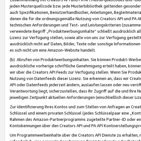
jeden Musterquellcode bzw. jede Musterbibliothek geltenden gesonder
auch Spezifikationen, Benutzerhandbücher, Anleitungen, Begleitmaterial
denen die für die ordnungsgemäße Nutzung von Creators API und PA A
technischen Anforderungen und Test- und Leistungskriterien (zusammen
verwendete Begriff „Produktwerbungsinhalte“ schließt ausdrücklich al
Lizenz zur Verfügung stellen, sowie alle von uns zur Verfügung gestel
ausdrücklich nicht auf Daten, Bilder, Texte oder sonstige Informatione
es sich nicht um eine Amazon-Website handelt.
(b) Abrufen von Produktwerbungsinhalten. Sie können Produkt-Werbein
ausdrückliche vorherige schriftliche Genehmigung erteilt haben, könn
wir über die Creators API Feeds zur Verfügung stellen. Wenn Sie Produk
Nutzung von Datenfeeds dieser Lizenz. Sie erkennen an, dass wir Creat
API oder Datenfeeds jederzeit ändern, auslaufen lassen oder neu veröffe
Verantwortung liegt, sicherzustellen, dass Ihr Zugriff auf die und Ihr
jeweiligen Zeitpunkt aktuellen Anforderungen (einschließlich dieser Liz
Zur Identifizierung Ihres Kontos und zum Stellen von Anfragen an Crea
Schlüssel und einem privaten Schlüssel (jedes Schlüsselpaar eine „Kon
Rahmen des Amazon-Partnerprogramms zugeteilte Partner-ID oder ein
Kontokennungen über den Creators API und PA API Kontoerstellungspro
Um Programmwerbeinhalte über die Creators API Dienste zu erhalten, m