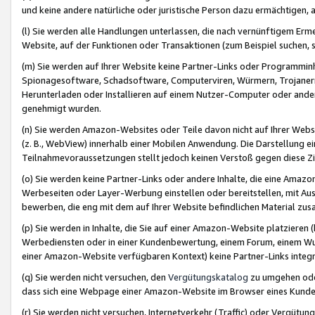
und keine andere natürliche oder juristische Person dazu ermächtigen, a
(l) Sie werden alle Handlungen unterlassen, die nach vernünftigem Erme
Website, auf der Funktionen oder Transaktionen (zum Beispiel suchen, s
(m) Sie werden auf Ihrer Website keine Partner-Links oder Programmin
Spionagesoftware, Schadsoftware, Computerviren, Würmern, Trojaner
Herunterladen oder Installieren auf einem Nutzer-Computer oder ande
genehmigt wurden.
(n) Sie werden Amazon-Websites oder Teile davon nicht auf Ihrer Websi
(z. B., WebView) innerhalb einer Mobilen Anwendung. Die Darstellung ein
Teilnahmevoraussetzungen stellt jedoch keinen Verstoß gegen diese Zif
(o) Sie werden keine Partner-Links oder andere Inhalte, die eine Am
Werbeseiten oder Layer-Werbung einstellen oder bereitstellen, mit Au
bewerben, die eng mit dem auf Ihrer Website befindlichen Material z
(p) Sie werden in Inhalte, die Sie auf einer Amazon-Website platzier
Werbediensten oder in einer Kundenbewertung, einem Forum, einem Wun
einer Amazon-Website verfügbaren Kontext) keine Partner-Links integr
(q) Sie werden nicht versuchen, den
Vergütungskatalog
zu umgehen oder
dass sich eine Webpage einer Amazon-Website im Browser eines Kunden 
(r) Sie werden nicht versuchen, Internetverkehr (Traffic) oder Vergü