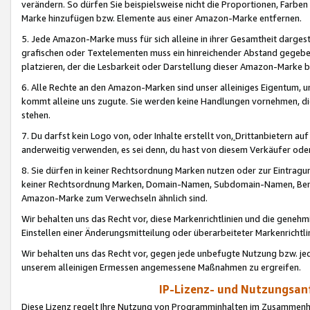
verändern. So dürfen Sie beispielsweise nicht die Proportionen, Farb
Marke hinzufügen bzw. Elemente aus einer Amazon-Marke entfernen.
5. Jede Amazon-Marke muss für sich alleine in ihrer Gesamtheit darge
grafischen oder Textelementen muss ein hinreichender Abstand gegebe
platzieren, der die Lesbarkeit oder Darstellung dieser Amazon-Marke b
6. Alle Rechte an den Amazon-Marken sind unser alleiniges Eigentum, 
kommt alleine uns zugute. Sie werden keine Handlungen vornehmen, 
stehen.
7. Du darfst kein Logo von, oder Inhalte erstellt von,
Drittanbietern au
anderweitig verwenden, es sei denn, du hast von diesem Verkäufer oder
8. Sie dürfen in keiner Rechtsordnung Marken nutzen oder zur Eintragu
keiner Rechtsordnung Marken, Domain-Namen, Subdomain-Namen, Benu
Amazon-Marke zum Verwechseln ähnlich sind.
Wir behalten uns das Recht vor, diese Markenrichtlinien und die gene
Einstellen einer Änderungsmitteilung oder überarbeiteter Markenricht
Wir behalten uns das Recht vor, gegen jede unbefugte Nutzung bzw. jede 
unserem alleinigen Ermessen angemessene Maßnahmen zu ergreifen.
IP-Lizenz- und Nutzungsan
Diese Lizenz regelt Ihre Nutzung von Programminhalten im Zusammen