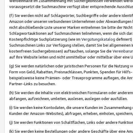
Werbeinhalte im Zusammenhang mit Suchergebnissen verwendet werden,
vorausgesetzt die Suchmaschine verfügt über entsprechende Ausschlu
(f) Sie werden nicht auf Schlagwörter, Suchbegriffe oder andere Ident
Amazon oder unseren verbundenen Unternehmen oder Abwandlungen bzw
nicht abschließende Liste unserer Marken entnehmen Sie bitte der Nich
Schlagwortauktionen auf Suchmaschinen teilnehmen, wenn die sich da
Kostenpflichtige Suchplatzierung (wie im
Vergütungskatalog
definiert
Suchmaschinen Links zur Verfügung stellen, damit Sie bei allgemeinen I
kostenfreien Suchergebnissen) auftauchen, solange Sie die
Vereinbaru
auf Ihre Website leiten und nicht unmittelbar oder mittelbar über eine
(g) Sie werden natürlichen oder juristischen Personen für die Nutzung 
Form von Geld, Rabatten, Preisnachlässen, Punkten, Spenden für Hilfs
beispielsweise keine Prämien- oder Treueprogramme auflegen, die Anrei
Partner-Links zu besuchen.
(h) Sie werden die Inhalte von elektronischen Formularen oder anderem M
abfangen, aufzeichnen, umleiten, auslesen, auslegen oder ausfüllen.
(i) Sie werden keine Kontodaten, die unsere Kunden im Zusammenhang 
Kunden der Amazon-Websites), abfragen, erheben, einholen, speichern,
(j) Sie werden Funktionen von Schaltflächen, Links oder andere Funkti
(k) Sie werden keine Bestellungen oder andere Geschäfte über eine Ama