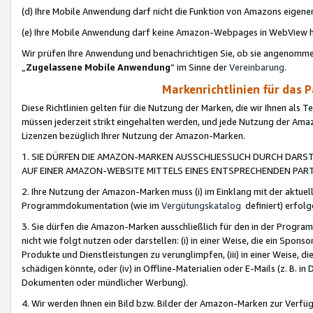
(d) Ihre Mobile Anwendung darf nicht die Funktion von Amazons eige
(e) Ihre Mobile Anwendung darf keine Amazon-Webpages in WebView 
Wir prüfen Ihre Anwendung und benachrichtigen Sie, ob sie angenomm
„
Zugelassene Mobile Anwendung
“ im Sinne der
Vereinbarung
.
Markenrichtlinien für das 
Diese Richtlinien gelten für die Nutzung der Marken, die wir Ihnen als 
müssen jederzeit strikt eingehalten werden, und jede Nutzung der Ama
Lizenzen bezüglich Ihrer Nutzung der Amazon-Marken.
1. SIE DÜRFEN DIE AMAZON-MARKEN AUSSCHLIESSLICH DURCH DARS
AUF EINER AMAZON-WEBSITE MITTELS EINES ENTSPRECHENDEN PART
2. Ihre Nutzung der Amazon-Marken muss (i) im Einklang mit der aktuells
Programmdokumentation (wie im
Vergütungskatalog
definiert) erfolg
3. Sie dürfen die Amazon-Marken ausschließlich für den in der Progr
nicht wie folgt nutzen oder darstellen: (i) in einer Weise, die ein Spo
Produkte und Dienstleistungen zu verunglimpfen, (iii) in einer Weise
schädigen könnte, oder (iv) in Offline-Materialien oder E-Mails (z. B.
Dokumenten oder mündlicher Werbung).
4. Wir werden Ihnen ein Bild bzw. Bilder der Amazon-Marken zur Verfüg