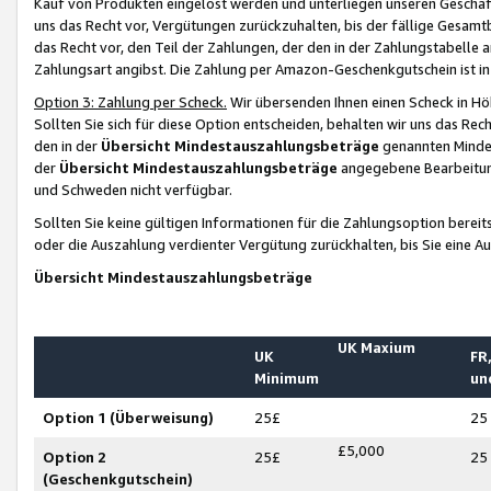
Kauf von Produkten eingelöst werden und unterliegen unseren Geschäf
uns das Recht vor, Vergütungen zurückzuhalten, bis der fällige Gesamt
das Recht vor, den Teil der Zahlungen, der den in der Zahlungstabelle 
Zahlungsart angibst. Die Zahlung per Amazon-Geschenkgutschein ist in
Option 3: Zahlung per Scheck.
Wir übersenden Ihnen einen Scheck in Höh
Sollten Sie sich für diese Option entscheiden, behalten wir uns das Rec
den in der
Übersicht Mindestauszahlungsbeträge
genannten Mindest
der
Übersicht Mindestauszahlungsbeträge
angegebene Bearbeitung
und Schweden nicht verfügbar.
Sollten Sie keine gültigen Informationen für die Zahlungsoption bereit
oder die Auszahlung verdienter Vergütung zurückhalten, bis Sie eine A
Übersicht Mindestauszahlungsbeträge
UK Maxium
UK
FR,
Minimum
un
Option 1 (Überweisung)
25£
25
£5,000
Option 2
25£
25
(Geschenkgutschein)