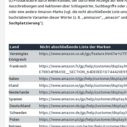
(c) Produktkäufe durch einen Kunden, der durch eine Anzeige auf eine 
Ausschreibungen und Auktionen über Schlagwörter, Suchbegriffe oder 
oder eine andere Amazon-Marke (vgl. die nicht abschließende Liste un
buchstabierte Varianten dieser Wörter (z. B. „ammazon“, „amaozn“ und „
Suchplatzierung
”);
Land
Nicht abschließende Liste der Marken
Vereinigtes
https://www.amazon.co.uk/gp/feature.html?ie=U
Königreich
Frankreich
https://www.amazon.fr/gp/help/customer/displa
E78834F9BA58__SECTION_64DE0ED1D744420E9
Italien
https://www.amazon.it/gp/help/customer/display
Irland
https://www.amazon.ie/gp/help/customer/displa
Niederlande
https://www.amazon.nl/gp/help/customer/display
Spanien
https://www.amazon.es/gp/help/customer/display
Deutschland
https://www.amazon.de/gp/help/customer/displa
Schweden
https://www.amazon.de/gp/help/customer/displa
Polen
https://www.amazon.pl/gp/help/customer/display
Belgien
https://www.amazon.com.be/gp/help/customer/d