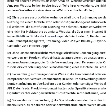
nicht mit anderen Websites als einer Amazon-Website verlinken oder i
Amazon-Website lenken (wobei jedoch Teile Ihrer Anwendung, die nich
anderen Websites als einer Amazon-Website enthalten dürfen).
(d) Ohne unsere ausdrückliche vorherige schriftliche Zustimmung werd
Nutzung mit einem Mobiltelefon oder sonstigen Mobilgerät entwickelt
(1) Websites, die nicht für die Nutzung mit solchen Geräten entwickelt
eine nicht für Mobilgeräte optimierte Website, die über einen Interne
in den
Richtlinie für Mobile Anwendungen
definiert, oder (3) Beistellge
Satellitenempfangsgeräte, Streaming-Video-Player, Blu-Ray-Player ode
Cast oder Vizio Internet-Apps).
(e) Ohne unsere ausdrückliche vorherige schriftliche Genehmigung dürfe
verwenden, um Produkt-Werbeinhalte zu aggregieren, zu analysieren, 
anderen Anwendungen, die für die Verwendung durch Personen oder Or
für die direkte Schulung oder Feinabstimmung eines maschinellen Lern
(f) Sie werden (i) nicht in irgendeiner Weise in die Funktionalität ode
entsprechenden Versuch unternehmen; (ii) keine Produktwerbungsinha
Kontaktaufnahme mit Verkäufern oder Kunden oder sonstiger Werbeaktiv
API, Datenfeeds, Produktwerbungsinhalten oder Spezifikationen erschei
Eigentumsrechte oder gewerblicher Schutzrechte, nicht entfernen, verd
(g) Sie werden nicht versuchen, (i) die Spezifikationen oder die in de
manipulieren, zu reparieren oder anderweitig abgeleitete Werke davon z