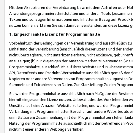
Mit dem Akzeptieren der Vereinbarung bzw. mit dem Aufrufen oder Nutz
Anwendungsprogrammierschnittstellen und anderer Tools (zusammen die
Texten und sonstigen Informationen und Inhalten in Bezug auf Produkte
nutzen können, erklären Sie sich damit einverstanden, an diese Lizenz 
1. Eingeschränkte Lizenz für Programminhalte
Vorbehaltlich der Bedingungen der Vereinbarung und ausschließlich z
Einhaltung der Vereinbarung (einschließlich dieser Lizenz und der ande
nicht übertragbare, nicht unterlizenzierbare, nicht exklusive, gebühren
anzuzeigen; (b) nur diejenigen der Amazon-Marken zu verwenden (wie in 
Programminhalte, ausschließlich auf Ihrer Website und in Übereinstimmu
API, Datenfeeds und Produkt-Werbeinhalte ausschließlich gemäß den Spe
Kopieren oder andere Verwenden von Programminhalten zugunsten Dri
Sammeln und Extrahieren von Daten. Zur Klarstellung: Zu den Program
Sie werden Programminhalte ausschließlich nach Maßgabe der Besti
hiermit eingeräumten Lizenz nutzen. Unbeschadet des Vorstehenden we
Umsätze auf eine Amazon-Website zu leiten, und werden Programminhal
Verbindung mit Programminhalten Besucher auf andere Websites als ein
unmittelbarem Zusammenhang mit den Programminhalten stehen, Links z
Nutzung der Programminhalte ausschließlich mit der betreffenden Pr
nicht mit einer anderen Webpage verlinken.