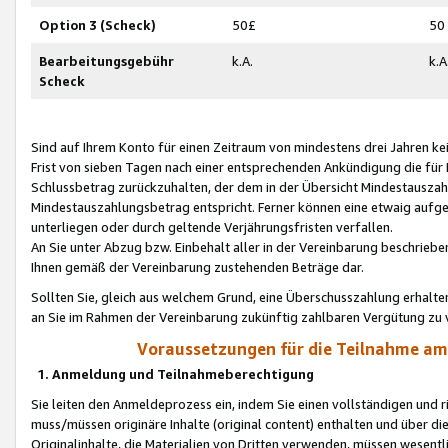
Option 3 (Scheck)
50£
50
Bearbeitungsgebühr
k.A.
k.A
Scheck
Sind auf Ihrem Konto für einen Zeitraum von mindestens drei Jahren kein
Frist von sieben Tagen nach einer entsprechenden Ankündigung die für
Schlussbetrag zurückzuhalten, der dem in der Übersicht Mindestausz
Mindestauszahlungsbetrag entspricht. Ferner können eine etwaig aufg
unterliegen oder durch geltende Verjährungsfristen verfallen.
An Sie unter Abzug bzw. Einbehalt aller in der Vereinbarung beschrieb
Ihnen gemäß der Vereinbarung zustehenden Beträge dar.
Sollten Sie, gleich aus welchem Grund, eine Überschusszahlung erhalte
an Sie im Rahmen der Vereinbarung zukünftig zahlbaren Vergütung zu 
Voraussetzungen für die Teilnahme a
1. Anmeldung und Teilnahmeberechtigung
Sie leiten den Anmeldeprozess ein, indem Sie einen vollständigen und 
muss/müssen originäre Inhalte (original content) enthalten und über d
Originalinhalte, die Materialien von Dritten verwenden, müssen wese