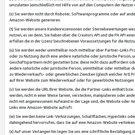
umzuleiten (einschließlich mit Hilfe von auf den Computern der Nutzer i
(s) Sie werden nicht durch Roboter, Softwareprogramme oder auf andere
Amazon-Website generieren.
(t) Sie werden unsere Kundenrezensionen oder Sternebewertungen wed
nutzen, es sei denn, Sie haben über die Creators API und die PA API e
erfüllen die in der Lizenz beschriebenen Voraussetzungen für die Nutzu
(u) Sie werden weder unmittelbar noch mittelbar über Partner-Links P
oder zu Nutzung durch eine andere natürliche oder juristische Person,
Geschäftspartnern nicht gestatten bzw. diese nicht dazu auffordern od
andere natürliche oder juristische Person, unmittelbar oder mittelbar
zu Wiederverkaufs- oder gewerblichen Zwecken (gleich welcher Art) 
auf Ihrer Website zum Wiederverkauf oder für gewerbliche Nutzungen 
(v) Sie werden die URL Ihrer Website, die die Partner-Links enthält b
werden, nicht in einer Weise tarnen, verstecken, manipulieren oder and
nicht mit angemessenem Aufwand in der Lage sind, die Website oder A
Links eine Amazon-Website aufruft.
(w) Sie werden keine Link-Verkürzungen, Schaltflächen, Hyperlinks ode
dahingehend hervorrufen, dass Sie auf eine Amazon-Website verlinken
(x) Auf unser Verlangen hin legen Sie uns eine schriftliche Bestätigung