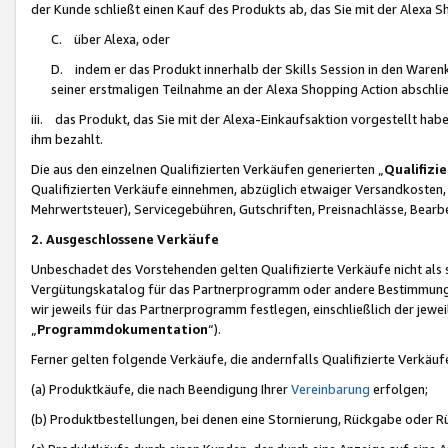
der Kunde schließt einen Kauf des Produkts ab, das Sie mit der Alexa 
C. über Alexa, oder
D. indem er das Produkt innerhalb der Skills Session in den Waren
seiner erstmaligen Teilnahme an der Alexa Shopping Action abschlie
iii. das Produkt, das Sie mit der Alexa-Einkaufsaktion vorgestellt ha
ihm bezahlt.
Die aus den einzelnen Qualifizierten Verkäufen generierten „
Qualifizi
Qualifizierten Verkäufe einnehmen, abzüglich etwaiger Versandkosten
Mehrwertsteuer), Servicegebühren, Gutschriften, Preisnachlässe, Bear
2. Ausgeschlossene Verkäufe
Unbeschadet des Vorstehenden gelten Qualifizierte Verkäufe nicht als
Vergütungskatalog für das Partnerprogramm oder andere Bestimmungen,
wir jeweils für das Partnerprogramm festlegen, einschließlich der jewe
„
Programmdokumentation
“).
Ferner gelten folgende Verkäufe, die andernfalls Qualifizierte Verkä
(a) Produktkäufe, die nach Beendigung Ihrer
Vereinbarung
erfolgen;
(b) Produktbestellungen, bei denen eine Stornierung, Rückgabe oder R