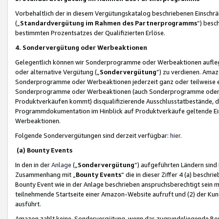
Vorbehaltlich der in diesem Vergütungskatalog beschriebenen Einschr
(„
Standardvergütung im Rahmen des Partnerprogramms
“) besc
bestimmten Prozentsatzes der Qualifizierten Erlöse.
4. Sondervergütung oder Werbeaktionen
Gelegentlich können wir Sonderprogramme oder Werbeaktionen auflegen,
oder alternative Vergütung („
Sondervergütung
”) zu verdienen. Amazo
Sonderprogramme oder Werbeaktionen jederzeit ganz oder teilweise einz
Sonderprogramme oder Werbeaktionen (auch Sonderprogramme oder We
Produktverkäufen kommt) disqualifizierende Ausschlusstatbestände, di
Programmdokumentation im Hinblick auf Produktverkäufe geltende E
Werbeaktionen.
Folgende Sondervergütungen sind derzeit verfügbar:
hier
.
(a) Bounty Events
In den in der
Anlage
(„
Sondervergütung
“) aufgeführten Ländern sind
Zusammenhang mit „
Bounty Events
“ die in dieser Ziffer 4 (a) besch
Bounty Event wie in der Anlage beschrieben anspruchsberechtigt sein mu
teilnehmende Startseite einer Amazon-Website aufruft und (2) der Kun
ausführt.
Amazon zahlt keine Sondervergütung, wenn das zugrundeliegende Boun