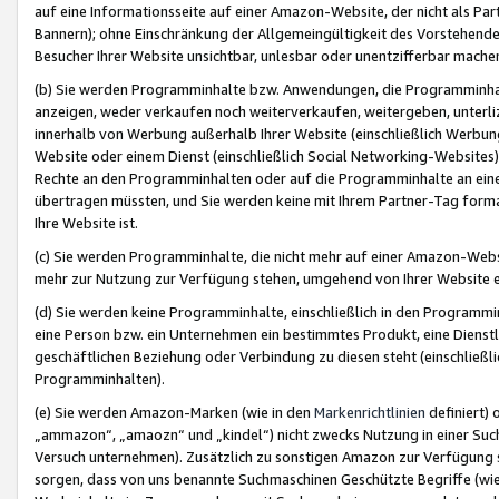
auf eine Informationsseite auf einer Amazon-Website, der nicht als Part
Bannern); ohne Einschränkung der Allgemeingültigkeit des Vorstehende
Besucher Ihrer Website unsichtbar, unlesbar oder unentzifferbar mache
(b) Sie werden Programminhalte bzw. Anwendungen, die Programminhalt
anzeigen, weder verkaufen noch weiterverkaufen, weitergeben, unterli
innerhalb von Werbung außerhalb Ihrer Website (einschließlich Werbun
Website oder einem Dienst (einschließlich Social Networking-Website
Rechte an den Programminhalten oder auf die Programminhalte an eine a
übertragen müssten, und Sie werden keine mit Ihrem Partner-Tag formati
Ihre Website ist.
(c) Sie werden Programminhalte, die nicht mehr auf einer Amazon-Websit
mehr zur Nutzung zur Verfügung stehen, umgehend von Ihrer Website e
(d) Sie werden keine Programminhalte, einschließlich in den Programmin
eine Person bzw. ein Unternehmen ein bestimmtes Produkt, eine Dienstle
geschäftlichen Beziehung oder Verbindung zu diesen steht (einschließli
Programminhalten).
(e) Sie werden Amazon-Marken (wie in den
Markenrichtlinien
definiert) 
„ammazon“, „amaozn“ und „kindel“) nicht zwecks Nutzung in einer Suc
Versuch unternehmen). Zusätzlich zu sonstigen Amazon zur Verfügung 
sorgen, dass von uns benannte Suchmaschinen Geschützte Begriffe (wie 