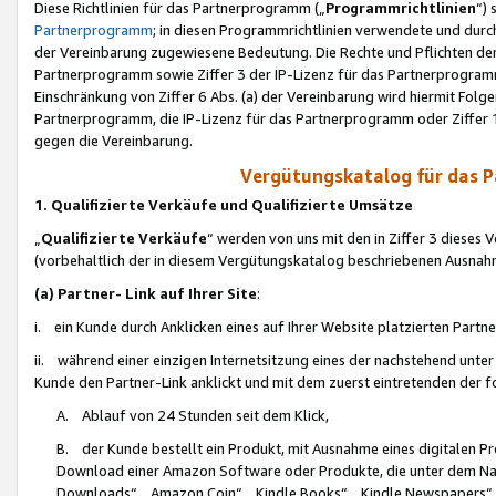
Diese Richtlinien für das Partnerprogramm („
Programmrichtlinien
“)
Partnerprogramm
; in diesen Programmrichtlinien verwendete und durch
der Vereinbarung zugewiesene Bedeutung. Die Rechte und Pflichten de
Partnerprogramm sowie Ziffer 3 der IP-Lizenz für das Partnerprogram
Einschränkung von Ziffer 6 Abs. (a) der Vereinbarung wird hiermit Fol
Partnerprogramm, die IP-Lizenz für das Partnerprogramm oder Ziffer 1
gegen die Vereinbarung.
Vergütungskatalog für das 
1. Qualifizierte Verkäufe und Qualifizierte Umsätze
„
Qualifizierte Verkäufe
“ werden von uns mit den in Ziffer 3 diese
(vorbehaltlich der in diesem Vergütungskatalog beschriebenen Ausnah
(a) Partner- Link auf Ihrer Site
:
i. ein Kunde durch Anklicken eines auf Ihrer Website platzierten Part
ii. während einer einzigen Internetsitzung eines der nachstehend unter (i)
Kunde den Partner-Link anklickt und mit dem zuerst eintretenden der f
A. Ablauf von 24 Stunden seit dem Klick,
B. der Kunde bestellt ein Produkt, mit Ausnahme eines digitalen P
Download einer Amazon Software oder Produkte, die unter dem N
Downloads“, „Amazon Coin“, „Kindle Books“, „Kindle Newspapers“, „