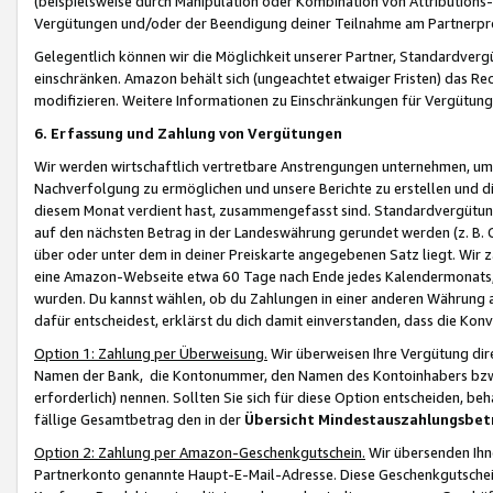
(beispielsweise durch Manipulation oder Kombination von Attributions-
Vergütungen und/oder der Beendigung deiner Teilnahme am Partnerp
Gelegentlich können wir die Möglichkeit unserer Partner, Standardv
einschränken. Amazon behält sich (ungeachtet etwaiger Fristen) das Re
modifizieren. Weitere Informationen zu Einschränkungen für Vergütung
6. Erfassung und Zahlung von Vergütungen
Wir werden wirtschaftlich vertretbare Anstrengungen unternehmen, um 
Nachverfolgung zu ermöglichen und unsere Berichte zu erstellen und di
diesem Monat verdient hast, zusammengefasst sind. Standardvergütung
auf den nächsten Betrag in der Landeswährung gerundet werden (z. B. C
über oder unter dem in deiner Preiskarte angegebenen Satz liegt. Wir
eine Amazon-Webseite etwa 60 Tage nach Ende jedes Kalendermonats, i
wurden. Du kannst wählen, ob du Zahlungen in einer anderen Währung
dafür entscheidest, erklärst du dich damit einverstanden, dass die K
Option 1: Zahlung per Überweisung.
Wir überweisen Ihre Vergütung dir
Namen der Bank, die Kontonummer, den Namen des Kontoinhabers bzw. a
erforderlich) nennen. Sollten Sie sich für diese Option entscheiden, be
fällige Gesamtbetrag den in der
Übersicht Mindestauszahlungsbet
Option 2: Zahlung per Amazon-Geschenkgutschein.
Wir übersenden Ihne
Partnerkonto genannte Haupt-E-Mail-Adresse. Diese Geschenkgutschei