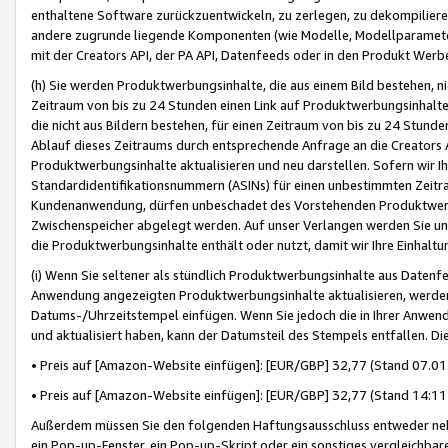
enthaltene Software zurückzuentwickeln, zu zerlegen, zu dekompilier
andere zugrunde liegende Komponenten (wie Modelle, Modellparameter
mit der Creators API, der PA API, Datenfeeds oder in den Produkt Werb
(h) Sie werden Produktwerbungsinhalte, die aus einem Bild bestehen, ni
Zeitraum von bis zu 24 Stunden einen Link auf Produktwerbungsinhalte
die nicht aus Bildern bestehen, für einen Zeitraum von bis zu 24 Stund
Ablauf dieses Zeitraums durch entsprechende Anfrage an die Creators 
Produktwerbungsinhalte aktualisieren und neu darstellen. Sofern wir Ih
Standardidentifikationsnummern (ASINs) für einen unbestimmten Zeitra
Kundenanwendung, dürfen unbeschadet des Vorstehenden Produktwerbu
Zwischenspeicher abgelegt werden. Auf unser Verlangen werden Sie un
die Produktwerbungsinhalte enthält oder nutzt, damit wir Ihre Einhalt
(i) Wenn Sie seltener als stündlich Produktwerbungsinhalte aus Datenfe
Anwendung angezeigten Produktwerbungsinhalte aktualisieren, werden 
Datums-/Uhrzeitstempel einfügen. Wenn Sie jedoch die in Ihrer Anwe
und aktualisiert haben, kann der Datumsteil des Stempels entfallen. Dies
• Preis auf [Amazon-Website einfügen]: [EUR/GBP] 32,77 (Stand 07.01.
• Preis auf [Amazon-Website einfügen]: [EUR/GBP] 32,77 (Stand 14:11 
Außerdem müssen Sie den folgenden Haftungsausschluss entweder neb
ein Pop-up-Fenster, ein Pop-up-Skript oder ein sonstiges vergleichba