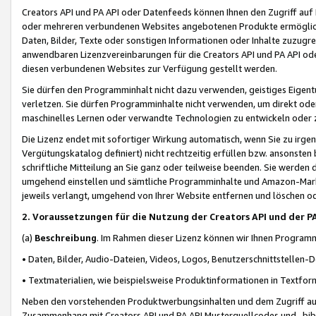
Creators API und PA API oder Datenfeeds können Ihnen den Zugriff auf D
oder mehreren verbundenen Websites angebotenen Produkte ermögliche
Daten, Bilder, Texte oder sonstigen Informationen oder Inhalte zuzugre
anwendbaren Lizenzvereinbarungen für die Creators API und PA API od
diesen verbundenen Websites zur Verfügung gestellt werden.
Sie dürfen den Programminhalt nicht dazu verwenden, geistiges Eigent
verletzen. Sie dürfen Programminhalte nicht verwenden, um direkt ode
maschinelles Lernen oder verwandte Technologien zu entwickeln oder zu
Die Lizenz endet mit sofortiger Wirkung automatisch, wenn Sie zu irg
Vergütungskatalog definiert) nicht rechtzeitig erfüllen bzw. ansonsten
schriftliche Mitteilung an Sie ganz oder teilweise beenden. Sie werden
umgehend einstellen und sämtliche Programminhalte und Amazon-Marke
jeweils verlangt, umgehend von Ihrer Website entfernen und löschen od
2. Voraussetzungen für die Nutzung der Creators API und der P
(a)
Beschreibung
. Im Rahmen dieser Lizenz können wir Ihnen Programmi
• Daten, Bilder, Audio-Dateien, Videos, Logos, Benutzerschnittstellen-
• Textmaterialien, wie beispielsweise Produktinformationen in Textfor
Neben den vorstehenden Produktwerbungsinhalten und dem Zugriff auf 
Zusammenhang mit Creators API und PA API Musterquellcodes und -bibli