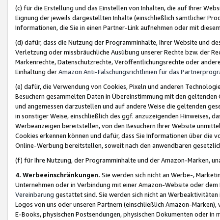
(c) für die Erstellung und das Einstellen von Inhalten, die auf Ihrer We
Eignung der jeweils dargestellten Inhalte (einschließlich sämtlicher 
Informationen, die Sie in einen Partner-Link aufnehmen oder mit diese
(d) dafür, dass die Nutzung der Programminhalte, Ihrer Website und des 
Verletzung oder missbräuchliche Ausübung unserer Rechte bzw. der Recht
Markenrechte, Datenschutzrechte, Veröffentlichungsrechte oder anderer
Einhaltung der
Amazon Anti-Fälschungsrichtlinien für das Partnerpro
(e) dafür, die Verwendung von Cookies, Pixeln und anderen Technologien
Besuchern gesammelten Daten in Übereinstimmung mit den geltenden Ge
und angemessen darzustellen und auf andere Weise die geltenden geset
in sonstiger Weise, einschließlich des ggf. anzuzeigenden Hinweises, d
Werbeanzeigen bereitstellen, von den Besuchern Ihrer Website unmitte
Cookies erkennen können und dafür, dass Sie Informationen über die v
Online-Werbung bereitstellen, soweit nach den anwendbaren gesetzlic
(f) für Ihre Nutzung, der Programminhalte und der Amazon-Marken, u
4. Werbeeinschränkungen.
Sie werden sich nicht an Werbe-, Market
Unternehmen oder in Verbindung mit einer Amazon-Website oder dem Pa
Vereinbarung
gestattet sind. Sie werden sich nicht an Werbeaktivitäten
Logos von uns oder unseren Partnern (einschließlich Amazon-Marken), 
E-Books, physischen Postsendungen, physischen Dokumenten oder in 