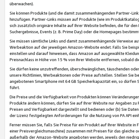
überwachen).
Sie können Produkte (und die damit zusammenhängenden Partner-Links)
hinzufügen. Partner-Links müssen auf Produkte (wie im Produktkatalog de
sich zusätzlich originäre Inhalte auf Ihrer Website befinden, die für 
Suchergebnisse, Events (z. B. Prime Day) oder die Homepages bestimmte
Sie müssen sämtliche Links und damit zusammenhängende Verweise auf z
Werbeaktion auf der jeweiligen Amazon-Website endet. Falls Sie beisp
einstellen und darauf hinweisen, dass Amazon auf ausgewählte Kleidun
Preisnachlass in Höhe von 15 % von Ihrer Website entfernen, sobald di
Sie dürfen keine unzutreffenden, überschwänglichen, täuschenden od
unsere Richtlinien, Werbeaktionen oder Preise aufstellen. Stellen Sie 
angebotenen Smartphone mit 64 GB Speicherkapazität ein, so dürfen S
führt.
Die Preise und die Verfügbarkeit von Produkten können Veränderungen 
Produkte ändern können, dürfen Sie auf Ihrer Website nur Angaben zu P
Preisen und Verfügbarkeit dargestellt sind bedienen oder (b) Sie Daten
der Lizenz festgelegten Anforderungen für die Nutzung von PA API einh
Ferner müssen Sie, falls Sie Preise für ein Produkt auf Ihrer Website in 
einer Preisvergleichsmaschine) zusammen mit Preisen für das gleiche o
außerhalb der Amazon-Website angeboten werden, jeweils den niedrigst