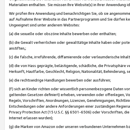
Materialien enthalten. Sie müssen Ihre Website(s) in Ihrer Anwendung ide
Wir prüfen Ihre Anwendung und benachrichtigen Sie, ob sie angenommen
auf Aufnahme Ihrer Website in das Partnerprogramm und Sie dürfen kei
Ungeeignet sind unter anderem Websites:
(a) die sexuelle oder obszöne Inhalte bewerben oder enthalten;
(b) die Gewalt verherrlichen oder gewalttätige Inhalte haben oder pot
anstiften,;
(c) die falsche, irreführende, diffamierende oder verleumderische Inha
(d) die von Hass geprägte, belästigende, schädliche, die Privatsphäre v
Herkunft, Hautfarbe, Geschlecht, Religion, Nationalität, Behinderung, 
(e) die rechtswidrige Handlungen bewerben oder ausführen;
(f) sich an Kinder richten oder wissentlich personenbezogene Daten vo
geltenden Gesetzen definiert) erheben, verwenden oder offenlegen, Vo
Regeln, Vorschriften, Anordnungen, Lizenzen, Genehmigungen, Richtlini
Entscheidungen oder andere Anforderungen einer zuständigen Regierung
Privacy Protection Act (15 U.S.C. §§ 6501-6506) oder Vorschriften, di
Internet erlassen wurden);
(g) die Marken von Amazon oder unseren verbundenen Unternehmen b