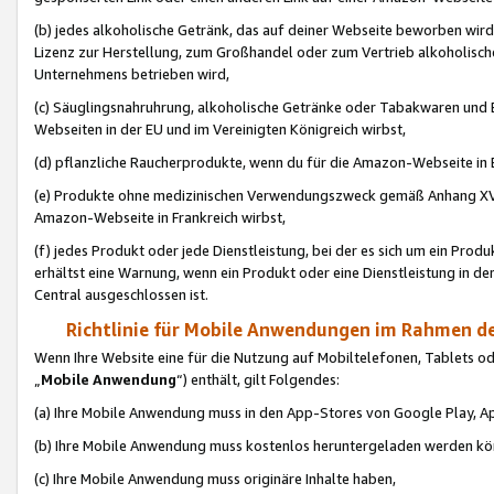
(b) jedes alkoholische Getränk, das auf deiner Webseite beworben wird
Lizenz zur Herstellung, zum Großhandel oder zum Vertrieb alkoholisch
Unternehmens betrieben wird,
(c) Säuglingsnahruhrung, alkoholische Getränke oder Tabakwaren und E
Webseiten in der EU und im Vereinigten Königreich wirbst,
(d) pflanzliche Raucherprodukte, wenn du für die Amazon-Webseite in B
(e) Produkte ohne medizinischen Verwendungszweck gemäß Anhang XVI 
Amazon-Webseite in Frankreich wirbst,
(f) jedes Produkt oder jede Dienstleistung, bei der es sich um ein Prod
erhältst eine Warnung, wenn ein Produkt oder eine Dienstleistung in de
Central ausgeschlossen ist.
Richtlinie für Mobile Anwendungen im Rahmen de
Wenn Ihre Website eine für die Nutzung auf Mobiltelefonen, Tablets 
„
Mobile Anwendung
“) enthält, gilt Folgendes:
(a) Ihre Mobile Anwendung muss in den App-Stores von Google Play, A
(b) Ihre Mobile Anwendung muss kostenlos heruntergeladen werden könn
(c) Ihre Mobile Anwendung muss originäre Inhalte haben,