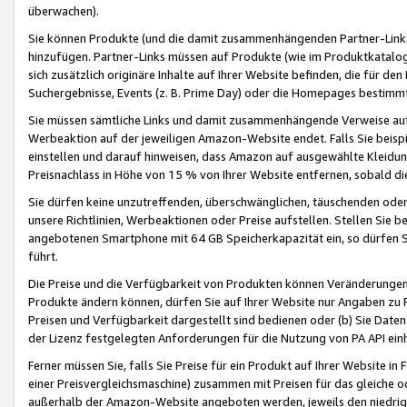
überwachen).
Sie können Produkte (und die damit zusammenhängenden Partner-Links)
hinzufügen. Partner-Links müssen auf Produkte (wie im Produktkatalog de
sich zusätzlich originäre Inhalte auf Ihrer Website befinden, die für 
Suchergebnisse, Events (z. B. Prime Day) oder die Homepages bestimmte
Sie müssen sämtliche Links und damit zusammenhängende Verweise auf z
Werbeaktion auf der jeweiligen Amazon-Website endet. Falls Sie beisp
einstellen und darauf hinweisen, dass Amazon auf ausgewählte Kleidun
Preisnachlass in Höhe von 15 % von Ihrer Website entfernen, sobald di
Sie dürfen keine unzutreffenden, überschwänglichen, täuschenden od
unsere Richtlinien, Werbeaktionen oder Preise aufstellen. Stellen Sie 
angebotenen Smartphone mit 64 GB Speicherkapazität ein, so dürfen S
führt.
Die Preise und die Verfügbarkeit von Produkten können Veränderungen 
Produkte ändern können, dürfen Sie auf Ihrer Website nur Angaben zu P
Preisen und Verfügbarkeit dargestellt sind bedienen oder (b) Sie Daten
der Lizenz festgelegten Anforderungen für die Nutzung von PA API einh
Ferner müssen Sie, falls Sie Preise für ein Produkt auf Ihrer Website in 
einer Preisvergleichsmaschine) zusammen mit Preisen für das gleiche o
außerhalb der Amazon-Website angeboten werden, jeweils den niedrigst