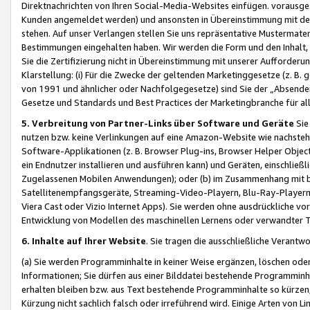
Direktnachrichten von Ihren Social-Media-Websites einfügen. vorausg
Kunden angemeldet werden) und ansonsten in Übereinstimmung mit der
stehen. Auf unser Verlangen stellen Sie uns repräsentative Mustermater
Bestimmungen eingehalten haben. Wir werden die Form und den Inhalt, di
Sie die Zertifizierung nicht in Übereinstimmung mit unserer Aufforderu
Klarstellung: (i) Für die Zwecke der geltenden Marketinggesetze (z. 
von 1991 und ähnlicher oder Nachfolgegesetze) sind Sie der „Absender“ j
Gesetze und Standards und Best Practices der Marketingbranche für 
5. Verbreitung von Partner-Links über Software und Geräte
Sie
nutzen bzw. keine Verlinkungen auf eine Amazon-Website wie nachsteh
Software-Applikationen (z. B. Browser Plug-ins, Browser Helper Objec
ein Endnutzer installieren und ausführen kann) und Geräten, einschlie
Zugelassenen Mobilen Anwendungen); oder (b) im Zusammenhang mit bzw.
Satellitenempfangsgeräte, Streaming-Video-Playern, Blu-Ray-Playern 
Viera Cast oder Vizio Internet Apps). Sie werden ohne ausdrückliche v
Entwicklung von Modellen des maschinellen Lernens oder verwandter 
6. Inhalte auf Ihrer Website
. Sie tragen die ausschließliche Verantwo
(a) Sie werden Programminhalte in keiner Weise ergänzen, löschen oder
Informationen; Sie dürfen aus einer Bilddatei bestehende Programminhal
erhalten bleiben bzw. aus Text bestehende Programminhalte so kürzen, 
Kürzung nicht sachlich falsch oder irreführend wird. Einige Arten von L