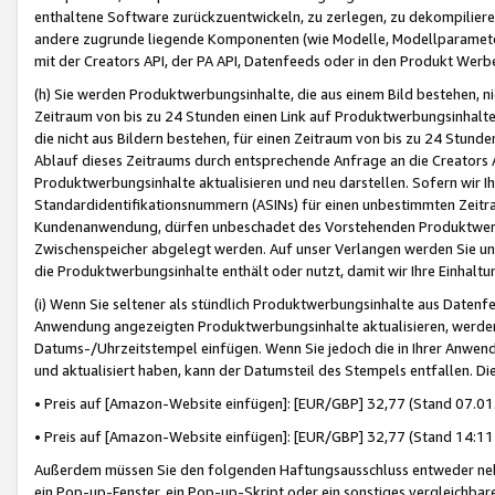
enthaltene Software zurückzuentwickeln, zu zerlegen, zu dekompilier
andere zugrunde liegende Komponenten (wie Modelle, Modellparameter
mit der Creators API, der PA API, Datenfeeds oder in den Produkt Werb
(h) Sie werden Produktwerbungsinhalte, die aus einem Bild bestehen, ni
Zeitraum von bis zu 24 Stunden einen Link auf Produktwerbungsinhalte
die nicht aus Bildern bestehen, für einen Zeitraum von bis zu 24 Stund
Ablauf dieses Zeitraums durch entsprechende Anfrage an die Creators 
Produktwerbungsinhalte aktualisieren und neu darstellen. Sofern wir Ih
Standardidentifikationsnummern (ASINs) für einen unbestimmten Zeitra
Kundenanwendung, dürfen unbeschadet des Vorstehenden Produktwerbu
Zwischenspeicher abgelegt werden. Auf unser Verlangen werden Sie un
die Produktwerbungsinhalte enthält oder nutzt, damit wir Ihre Einhalt
(i) Wenn Sie seltener als stündlich Produktwerbungsinhalte aus Datenfe
Anwendung angezeigten Produktwerbungsinhalte aktualisieren, werden 
Datums-/Uhrzeitstempel einfügen. Wenn Sie jedoch die in Ihrer Anwe
und aktualisiert haben, kann der Datumsteil des Stempels entfallen. Dies
• Preis auf [Amazon-Website einfügen]: [EUR/GBP] 32,77 (Stand 07.01.
• Preis auf [Amazon-Website einfügen]: [EUR/GBP] 32,77 (Stand 14:11 
Außerdem müssen Sie den folgenden Haftungsausschluss entweder neb
ein Pop-up-Fenster, ein Pop-up-Skript oder ein sonstiges vergleichba