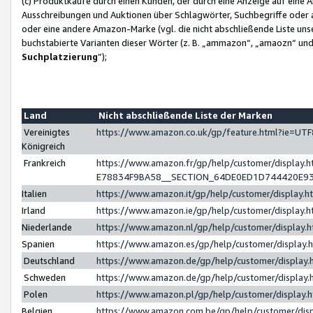
(c) Produktkäufe durch einen Kunden, der durch eine Anzeige auf eine 
Ausschreibungen und Auktionen über Schlagwörter, Suchbegriffe oder 
oder eine andere Amazon-Marke (vgl. die nicht abschließende Liste un
buchstabierte Varianten dieser Wörter (z. B. „ammazon“, „amaozn“ und „
Suchplatzierung
”);
Land
Nicht abschließende Liste der Marken
Vereinigtes
https://www.amazon.co.uk/gp/feature.html?ie=U
Königreich
Frankreich
https://www.amazon.fr/gp/help/customer/displa
E78834F9BA58__SECTION_64DE0ED1D744420E9
Italien
https://www.amazon.it/gp/help/customer/display
Irland
https://www.amazon.ie/gp/help/customer/displa
Niederlande
https://www.amazon.nl/gp/help/customer/display
Spanien
https://www.amazon.es/gp/help/customer/display
Deutschland
https://www.amazon.de/gp/help/customer/displa
Schweden
https://www.amazon.de/gp/help/customer/displa
Polen
https://www.amazon.pl/gp/help/customer/display
Belgien
https://www.amazon.com.be/gp/help/customer/d