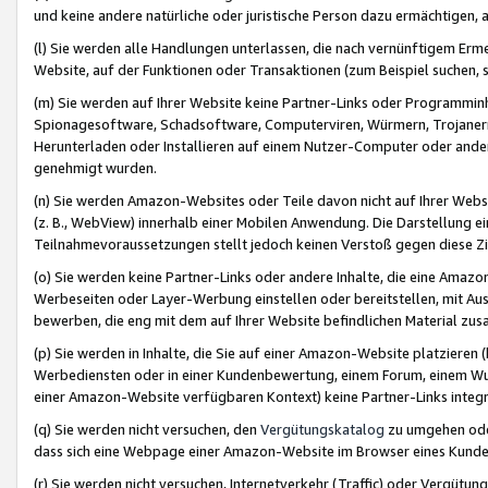
und keine andere natürliche oder juristische Person dazu ermächtigen, a
(l) Sie werden alle Handlungen unterlassen, die nach vernünftigem Erme
Website, auf der Funktionen oder Transaktionen (zum Beispiel suchen, s
(m) Sie werden auf Ihrer Website keine Partner-Links oder Programmin
Spionagesoftware, Schadsoftware, Computerviren, Würmern, Trojaner
Herunterladen oder Installieren auf einem Nutzer-Computer oder ande
genehmigt wurden.
(n) Sie werden Amazon-Websites oder Teile davon nicht auf Ihrer Websi
(z. B., WebView) innerhalb einer Mobilen Anwendung. Die Darstellung ein
Teilnahmevoraussetzungen stellt jedoch keinen Verstoß gegen diese Zif
(o) Sie werden keine Partner-Links oder andere Inhalte, die eine Am
Werbeseiten oder Layer-Werbung einstellen oder bereitstellen, mit Au
bewerben, die eng mit dem auf Ihrer Website befindlichen Material z
(p) Sie werden in Inhalte, die Sie auf einer Amazon-Website platzier
Werbediensten oder in einer Kundenbewertung, einem Forum, einem Wun
einer Amazon-Website verfügbaren Kontext) keine Partner-Links integr
(q) Sie werden nicht versuchen, den
Vergütungskatalog
zu umgehen oder
dass sich eine Webpage einer Amazon-Website im Browser eines Kunden 
(r) Sie werden nicht versuchen, Internetverkehr (Traffic) oder Vergü