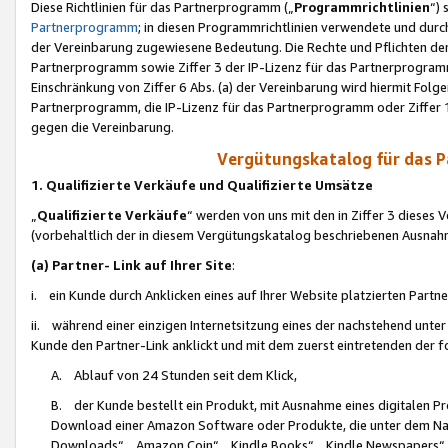
Diese Richtlinien für das Partnerprogramm („
Programmrichtlinien
“)
Partnerprogramm
; in diesen Programmrichtlinien verwendete und durch
der Vereinbarung zugewiesene Bedeutung. Die Rechte und Pflichten de
Partnerprogramm sowie Ziffer 3 der IP-Lizenz für das Partnerprogram
Einschränkung von Ziffer 6 Abs. (a) der Vereinbarung wird hiermit Fol
Partnerprogramm, die IP-Lizenz für das Partnerprogramm oder Ziffer 1
gegen die Vereinbarung.
Vergütungskatalog für das 
1. Qualifizierte Verkäufe und Qualifizierte Umsätze
„
Qualifizierte Verkäufe
“ werden von uns mit den in Ziffer 3 diese
(vorbehaltlich der in diesem Vergütungskatalog beschriebenen Ausnah
(a) Partner- Link auf Ihrer Site
:
i. ein Kunde durch Anklicken eines auf Ihrer Website platzierten Part
ii. während einer einzigen Internetsitzung eines der nachstehend unter (i)
Kunde den Partner-Link anklickt und mit dem zuerst eintretenden der f
A. Ablauf von 24 Stunden seit dem Klick,
B. der Kunde bestellt ein Produkt, mit Ausnahme eines digitalen P
Download einer Amazon Software oder Produkte, die unter dem N
Downloads“, „Amazon Coin“, „Kindle Books“, „Kindle Newspapers“, „