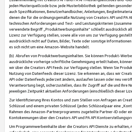
jeden Musterquellcode bzw. jede Musterbibliothek geltenden gesonder
auch Spezifikationen, Benutzerhandbücher, Anleitungen, Begleitmaterial
denen die für die ordnungsgemäße Nutzung von Creators API und PA A
technischen Anforderungen und Test- und Leistungskriterien (zusammen
verwendete Begriff „Produktwerbungsinhalte“ schließt ausdrücklich al
Lizenz zur Verfügung stellen, sowie alle von uns zur Verfügung gestel
ausdrücklich nicht auf Daten, Bilder, Texte oder sonstige Informatione
es sich nicht um eine Amazon-Website handelt.
(b) Abrufen von Produktwerbungsinhalten. Sie können Produkt-Werbein
ausdrückliche vorherige schriftliche Genehmigung erteilt haben, könn
wir über die Creators API Feeds zur Verfügung stellen. Wenn Sie Produk
Nutzung von Datenfeeds dieser Lizenz. Sie erkennen an, dass wir Creat
API oder Datenfeeds jederzeit ändern, auslaufen lassen oder neu veröffe
Verantwortung liegt, sicherzustellen, dass Ihr Zugriff auf die und Ihr
jeweiligen Zeitpunkt aktuellen Anforderungen (einschließlich dieser Liz
Zur Identifizierung Ihres Kontos und zum Stellen von Anfragen an Crea
Schlüssel und einem privaten Schlüssel (jedes Schlüsselpaar eine „Kon
Rahmen des Amazon-Partnerprogramms zugeteilte Partner-ID oder ein
Kontokennungen über den Creators API und PA API Kontoerstellungspro
Um Programmwerbeinhalte über die Creators API Dienste zu erhalten, m