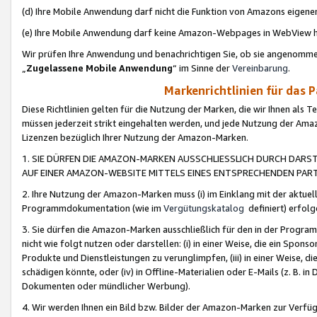
(d) Ihre Mobile Anwendung darf nicht die Funktion von Amazons eige
(e) Ihre Mobile Anwendung darf keine Amazon-Webpages in WebView 
Wir prüfen Ihre Anwendung und benachrichtigen Sie, ob sie angenomm
„
Zugelassene Mobile Anwendung
“ im Sinne der
Vereinbarung
.
Markenrichtlinien für das 
Diese Richtlinien gelten für die Nutzung der Marken, die wir Ihnen als 
müssen jederzeit strikt eingehalten werden, und jede Nutzung der Ama
Lizenzen bezüglich Ihrer Nutzung der Amazon-Marken.
1. SIE DÜRFEN DIE AMAZON-MARKEN AUSSCHLIESSLICH DURCH DARS
AUF EINER AMAZON-WEBSITE MITTELS EINES ENTSPRECHENDEN PART
2. Ihre Nutzung der Amazon-Marken muss (i) im Einklang mit der aktuells
Programmdokumentation (wie im
Vergütungskatalog
definiert) erfolg
3. Sie dürfen die Amazon-Marken ausschließlich für den in der Progr
nicht wie folgt nutzen oder darstellen: (i) in einer Weise, die ein Spo
Produkte und Dienstleistungen zu verunglimpfen, (iii) in einer Weise
schädigen könnte, oder (iv) in Offline-Materialien oder E-Mails (z. B.
Dokumenten oder mündlicher Werbung).
4. Wir werden Ihnen ein Bild bzw. Bilder der Amazon-Marken zur Verfüg