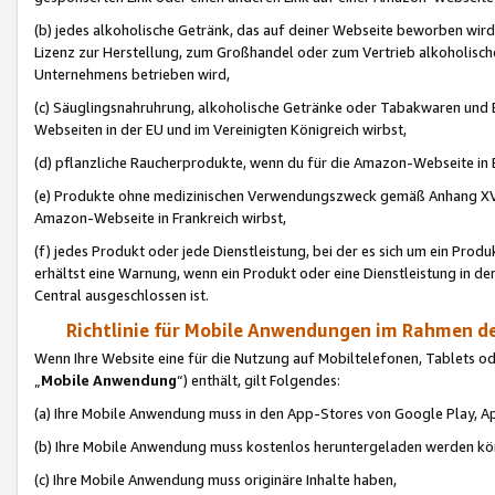
(b) jedes alkoholische Getränk, das auf deiner Webseite beworben wird
Lizenz zur Herstellung, zum Großhandel oder zum Vertrieb alkoholisch
Unternehmens betrieben wird,
(c) Säuglingsnahruhrung, alkoholische Getränke oder Tabakwaren und E
Webseiten in der EU und im Vereinigten Königreich wirbst,
(d) pflanzliche Raucherprodukte, wenn du für die Amazon-Webseite in B
(e) Produkte ohne medizinischen Verwendungszweck gemäß Anhang XVI 
Amazon-Webseite in Frankreich wirbst,
(f) jedes Produkt oder jede Dienstleistung, bei der es sich um ein Prod
erhältst eine Warnung, wenn ein Produkt oder eine Dienstleistung in de
Central ausgeschlossen ist.
Richtlinie für Mobile Anwendungen im Rahmen de
Wenn Ihre Website eine für die Nutzung auf Mobiltelefonen, Tablets 
„
Mobile Anwendung
“) enthält, gilt Folgendes:
(a) Ihre Mobile Anwendung muss in den App-Stores von Google Play, A
(b) Ihre Mobile Anwendung muss kostenlos heruntergeladen werden könn
(c) Ihre Mobile Anwendung muss originäre Inhalte haben,