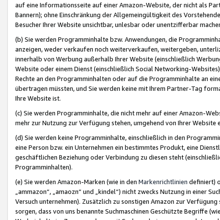
auf eine Informationsseite auf einer Amazon-Website, der nicht als Part
Bannern); ohne Einschränkung der Allgemeingültigkeit des Vorstehende
Besucher Ihrer Website unsichtbar, unlesbar oder unentzifferbar mache
(b) Sie werden Programminhalte bzw. Anwendungen, die Programminhalt
anzeigen, weder verkaufen noch weiterverkaufen, weitergeben, unterli
innerhalb von Werbung außerhalb Ihrer Website (einschließlich Werbun
Website oder einem Dienst (einschließlich Social Networking-Website
Rechte an den Programminhalten oder auf die Programminhalte an eine a
übertragen müssten, und Sie werden keine mit Ihrem Partner-Tag formati
Ihre Website ist.
(c) Sie werden Programminhalte, die nicht mehr auf einer Amazon-Websit
mehr zur Nutzung zur Verfügung stehen, umgehend von Ihrer Website e
(d) Sie werden keine Programminhalte, einschließlich in den Programmin
eine Person bzw. ein Unternehmen ein bestimmtes Produkt, eine Dienstle
geschäftlichen Beziehung oder Verbindung zu diesen steht (einschließli
Programminhalten).
(e) Sie werden Amazon-Marken (wie in den
Markenrichtlinien
definiert) 
„ammazon“, „amaozn“ und „kindel“) nicht zwecks Nutzung in einer Suc
Versuch unternehmen). Zusätzlich zu sonstigen Amazon zur Verfügung 
sorgen, dass von uns benannte Suchmaschinen Geschützte Begriffe (wie 