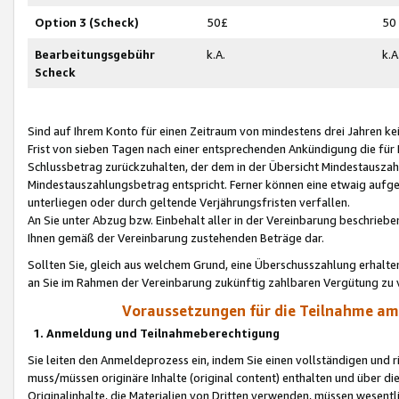
Option 3 (Scheck)
50£
50
Bearbeitungsgebühr
k.A.
k.A
Scheck
Sind auf Ihrem Konto für einen Zeitraum von mindestens drei Jahren kein
Frist von sieben Tagen nach einer entsprechenden Ankündigung die für
Schlussbetrag zurückzuhalten, der dem in der Übersicht Mindestausz
Mindestauszahlungsbetrag entspricht. Ferner können eine etwaig aufg
unterliegen oder durch geltende Verjährungsfristen verfallen.
An Sie unter Abzug bzw. Einbehalt aller in der Vereinbarung beschrieb
Ihnen gemäß der Vereinbarung zustehenden Beträge dar.
Sollten Sie, gleich aus welchem Grund, eine Überschusszahlung erhalte
an Sie im Rahmen der Vereinbarung zukünftig zahlbaren Vergütung zu 
Voraussetzungen für die Teilnahme a
1. Anmeldung und Teilnahmeberechtigung
Sie leiten den Anmeldeprozess ein, indem Sie einen vollständigen und 
muss/müssen originäre Inhalte (original content) enthalten und über d
Originalinhalte, die Materialien von Dritten verwenden, müssen wese