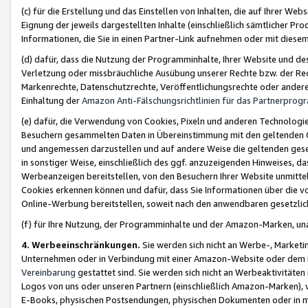
(c) für die Erstellung und das Einstellen von Inhalten, die auf Ihrer We
Eignung der jeweils dargestellten Inhalte (einschließlich sämtlicher 
Informationen, die Sie in einen Partner-Link aufnehmen oder mit diese
(d) dafür, dass die Nutzung der Programminhalte, Ihrer Website und des 
Verletzung oder missbräuchliche Ausübung unserer Rechte bzw. der Recht
Markenrechte, Datenschutzrechte, Veröffentlichungsrechte oder anderer
Einhaltung der
Amazon Anti-Fälschungsrichtlinien für das Partnerpro
(e) dafür, die Verwendung von Cookies, Pixeln und anderen Technologien
Besuchern gesammelten Daten in Übereinstimmung mit den geltenden Ge
und angemessen darzustellen und auf andere Weise die geltenden geset
in sonstiger Weise, einschließlich des ggf. anzuzeigenden Hinweises, d
Werbeanzeigen bereitstellen, von den Besuchern Ihrer Website unmitte
Cookies erkennen können und dafür, dass Sie Informationen über die v
Online-Werbung bereitstellen, soweit nach den anwendbaren gesetzlic
(f) für Ihre Nutzung, der Programminhalte und der Amazon-Marken, u
4. Werbeeinschränkungen.
Sie werden sich nicht an Werbe-, Market
Unternehmen oder in Verbindung mit einer Amazon-Website oder dem Pa
Vereinbarung
gestattet sind. Sie werden sich nicht an Werbeaktivitäten
Logos von uns oder unseren Partnern (einschließlich Amazon-Marken), 
E-Books, physischen Postsendungen, physischen Dokumenten oder in 