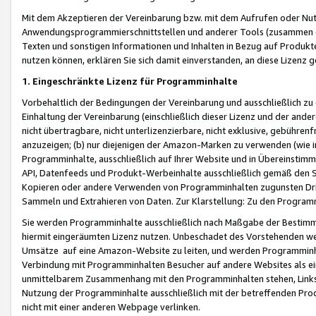
Mit dem Akzeptieren der Vereinbarung bzw. mit dem Aufrufen oder Nutz
Anwendungsprogrammierschnittstellen und anderer Tools (zusammen die
Texten und sonstigen Informationen und Inhalten in Bezug auf Produkte
nutzen können, erklären Sie sich damit einverstanden, an diese Lizenz 
1. Eingeschränkte Lizenz für Programminhalte
Vorbehaltlich der Bedingungen der Vereinbarung und ausschließlich z
Einhaltung der Vereinbarung (einschließlich dieser Lizenz und der ande
nicht übertragbare, nicht unterlizenzierbare, nicht exklusive, gebühren
anzuzeigen; (b) nur diejenigen der Amazon-Marken zu verwenden (wie in 
Programminhalte, ausschließlich auf Ihrer Website und in Übereinstimmu
API, Datenfeeds und Produkt-Werbeinhalte ausschließlich gemäß den Spe
Kopieren oder andere Verwenden von Programminhalten zugunsten Dri
Sammeln und Extrahieren von Daten. Zur Klarstellung: Zu den Program
Sie werden Programminhalte ausschließlich nach Maßgabe der Besti
hiermit eingeräumten Lizenz nutzen. Unbeschadet des Vorstehenden we
Umsätze auf eine Amazon-Website zu leiten, und werden Programminhal
Verbindung mit Programminhalten Besucher auf andere Websites als ein
unmittelbarem Zusammenhang mit den Programminhalten stehen, Links z
Nutzung der Programminhalte ausschließlich mit der betreffenden Pr
nicht mit einer anderen Webpage verlinken.