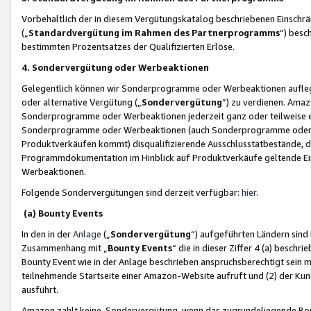
Vorbehaltlich der in diesem Vergütungskatalog beschriebenen Einschr
(„
Standardvergütung im Rahmen des Partnerprogramms
“) besc
bestimmten Prozentsatzes der Qualifizierten Erlöse.
4. Sondervergütung oder Werbeaktionen
Gelegentlich können wir Sonderprogramme oder Werbeaktionen auflegen,
oder alternative Vergütung („
Sondervergütung
”) zu verdienen. Amazo
Sonderprogramme oder Werbeaktionen jederzeit ganz oder teilweise einz
Sonderprogramme oder Werbeaktionen (auch Sonderprogramme oder We
Produktverkäufen kommt) disqualifizierende Ausschlusstatbestände, di
Programmdokumentation im Hinblick auf Produktverkäufe geltende E
Werbeaktionen.
Folgende Sondervergütungen sind derzeit verfügbar:
hier
.
(a) Bounty Events
In den in der
Anlage
(„
Sondervergütung
“) aufgeführten Ländern sind
Zusammenhang mit „
Bounty Events
“ die in dieser Ziffer 4 (a) besch
Bounty Event wie in der Anlage beschrieben anspruchsberechtigt sein mu
teilnehmende Startseite einer Amazon-Website aufruft und (2) der Kun
ausführt.
Amazon zahlt keine Sondervergütung, wenn das zugrundeliegende Boun