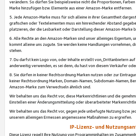
verändern. So dürfen Sie beispielsweise nicht die Proportionen, Farb
Marke hinzufügen bzw. Elemente aus einer Amazon-Marke entfernen.
5. Jede Amazon-Marke muss für sich alleine in ihrer Gesamtheit darge
grafischen oder Textelementen muss ein hinreichender Abstand gegebe
platzieren, der die Lesbarkeit oder Darstellung dieser Amazon-Marke b
6. Alle Rechte an den Amazon-Marken sind unser alleiniges Eigentum, 
kommt alleine uns zugute. Sie werden keine Handlungen vornehmen, 
stehen.
7. Du darfst kein Logo von, oder Inhalte erstellt von,
Drittanbietern au
anderweitig verwenden, es sei denn, du hast von diesem Verkäufer oder
8. Sie dürfen in keiner Rechtsordnung Marken nutzen oder zur Eintragu
keiner Rechtsordnung Marken, Domain-Namen, Subdomain-Namen, Benu
Amazon-Marke zum Verwechseln ähnlich sind.
Wir behalten uns das Recht vor, diese Markenrichtlinien und die gene
Einstellen einer Änderungsmitteilung oder überarbeiteter Markenricht
Wir behalten uns das Recht vor, gegen jede unbefugte Nutzung bzw. jede 
unserem alleinigen Ermessen angemessene Maßnahmen zu ergreifen.
IP-Lizenz- und Nutzungsan
Diese Lizenz regelt Ihre Nutzung von Programminhalten im Zusammen