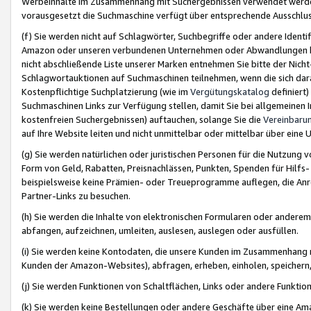
Werbeinhalte im Zusammenhang mit Suchergebnissen verwendet werden,
vorausgesetzt die Suchmaschine verfügt über entsprechende Ausschlu
(f) Sie werden nicht auf Schlagwörter, Suchbegriffe oder andere Ident
Amazon oder unseren verbundenen Unternehmen oder Abwandlungen bzw
nicht abschließende Liste unserer Marken entnehmen Sie bitte der Nich
Schlagwortauktionen auf Suchmaschinen teilnehmen, wenn die sich da
Kostenpflichtige Suchplatzierung (wie im
Vergütungskatalog
definiert
Suchmaschinen Links zur Verfügung stellen, damit Sie bei allgemeinen I
kostenfreien Suchergebnissen) auftauchen, solange Sie die
Vereinbaru
auf Ihre Website leiten und nicht unmittelbar oder mittelbar über eine
(g) Sie werden natürlichen oder juristischen Personen für die Nutzung 
Form von Geld, Rabatten, Preisnachlässen, Punkten, Spenden für Hilfs
beispielsweise keine Prämien- oder Treueprogramme auflegen, die Anrei
Partner-Links zu besuchen.
(h) Sie werden die Inhalte von elektronischen Formularen oder anderem M
abfangen, aufzeichnen, umleiten, auslesen, auslegen oder ausfüllen.
(i) Sie werden keine Kontodaten, die unsere Kunden im Zusammenhang 
Kunden der Amazon-Websites), abfragen, erheben, einholen, speichern,
(j) Sie werden Funktionen von Schaltflächen, Links oder andere Funkti
(k) Sie werden keine Bestellungen oder andere Geschäfte über eine Ama