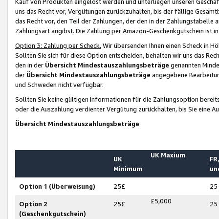
Kauf von Produkten eingelöst werden und unterliegen unseren Geschäf
uns das Recht vor, Vergütungen zurückzuhalten, bis der fällige Gesamt
das Recht vor, den Teil der Zahlungen, der den in der Zahlungstabelle 
Zahlungsart angibst. Die Zahlung per Amazon-Geschenkgutschein ist in
Option 3: Zahlung per Scheck.
Wir übersenden Ihnen einen Scheck in Höh
Sollten Sie sich für diese Option entscheiden, behalten wir uns das Rec
den in der
Übersicht Mindestauszahlungsbeträge
genannten Mindest
der
Übersicht Mindestauszahlungsbeträge
angegebene Bearbeitung
und Schweden nicht verfügbar.
Sollten Sie keine gültigen Informationen für die Zahlungsoption bereit
oder die Auszahlung verdienter Vergütung zurückhalten, bis Sie eine A
Übersicht Mindestauszahlungsbeträge
UK Maxium
UK
FR,
Minimum
un
Option 1 (Überweisung)
25£
25
£5,000
Option 2
25£
25
(Geschenkgutschein)