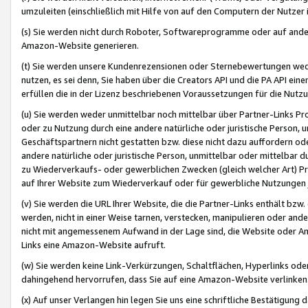
umzuleiten (einschließlich mit Hilfe von auf den Computern der Nutzer i
(s) Sie werden nicht durch Roboter, Softwareprogramme oder auf andere
Amazon-Website generieren.
(t) Sie werden unsere Kundenrezensionen oder Sternebewertungen wed
nutzen, es sei denn, Sie haben über die Creators API und die PA API e
erfüllen die in der Lizenz beschriebenen Voraussetzungen für die Nutzu
(u) Sie werden weder unmittelbar noch mittelbar über Partner-Links P
oder zu Nutzung durch eine andere natürliche oder juristische Person,
Geschäftspartnern nicht gestatten bzw. diese nicht dazu auffordern od
andere natürliche oder juristische Person, unmittelbar oder mittelbar
zu Wiederverkaufs- oder gewerblichen Zwecken (gleich welcher Art) 
auf Ihrer Website zum Wiederverkauf oder für gewerbliche Nutzungen 
(v) Sie werden die URL Ihrer Website, die die Partner-Links enthält b
werden, nicht in einer Weise tarnen, verstecken, manipulieren oder and
nicht mit angemessenem Aufwand in der Lage sind, die Website oder A
Links eine Amazon-Website aufruft.
(w) Sie werden keine Link-Verkürzungen, Schaltflächen, Hyperlinks ode
dahingehend hervorrufen, dass Sie auf eine Amazon-Website verlinken
(x) Auf unser Verlangen hin legen Sie uns eine schriftliche Bestätigung