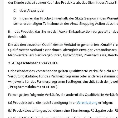
der Kunde schließt einen Kauf des Produkts ab, das Sie mit der Alexa 
C. über Alexa, oder
D. indem er das Produkt innerhalb der Skills Session in den Waren
seiner erstmaligen Teilnahme an der Alexa Shopping Action abschlie
iii. das Produkt, das Sie mit der Alexa-Einkaufsaktion vorgestellt ha
ihm bezahlt.
Die aus den einzelnen Qualifizierten Verkäufen generierten „
Qualifizi
Qualifizierten Verkäufe einnehmen, abzüglich etwaiger Versandkosten
Mehrwertsteuer), Servicegebühren, Gutschriften, Preisnachlässe, Bear
2. Ausgeschlossene Verkäufe
Unbeschadet des Vorstehenden gelten Qualifizierte Verkäufe nicht als
Vergütungskatalog für das Partnerprogramm oder andere Bestimmungen,
wir jeweils für das Partnerprogramm festlegen, einschließlich der jewe
„
Programmdokumentation
“).
Ferner gelten folgende Verkäufe, die andernfalls Qualifizierte Verkä
(a) Produktkäufe, die nach Beendigung Ihrer
Vereinbarung
erfolgen;
(b) Produktbestellungen, bei denen eine Stornierung, Rückgabe oder R