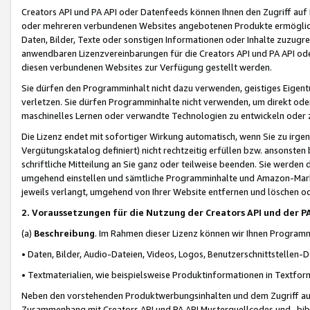
Creators API und PA API oder Datenfeeds können Ihnen den Zugriff auf D
oder mehreren verbundenen Websites angebotenen Produkte ermögliche
Daten, Bilder, Texte oder sonstigen Informationen oder Inhalte zuzugre
anwendbaren Lizenzvereinbarungen für die Creators API und PA API od
diesen verbundenen Websites zur Verfügung gestellt werden.
Sie dürfen den Programminhalt nicht dazu verwenden, geistiges Eigent
verletzen. Sie dürfen Programminhalte nicht verwenden, um direkt ode
maschinelles Lernen oder verwandte Technologien zu entwickeln oder zu
Die Lizenz endet mit sofortiger Wirkung automatisch, wenn Sie zu irg
Vergütungskatalog definiert) nicht rechtzeitig erfüllen bzw. ansonsten
schriftliche Mitteilung an Sie ganz oder teilweise beenden. Sie werden
umgehend einstellen und sämtliche Programminhalte und Amazon-Marke
jeweils verlangt, umgehend von Ihrer Website entfernen und löschen od
2. Voraussetzungen für die Nutzung der Creators API und der P
(a)
Beschreibung
. Im Rahmen dieser Lizenz können wir Ihnen Programmi
• Daten, Bilder, Audio-Dateien, Videos, Logos, Benutzerschnittstellen-
• Textmaterialien, wie beispielsweise Produktinformationen in Textfor
Neben den vorstehenden Produktwerbungsinhalten und dem Zugriff auf 
Zusammenhang mit Creators API und PA API Musterquellcodes und -bibli