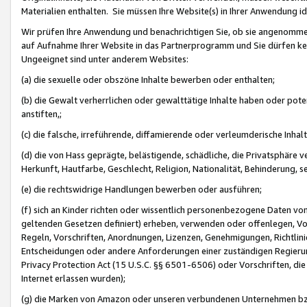
Materialien enthalten. Sie müssen Ihre Website(s) in Ihrer Anwendung ide
Wir prüfen Ihre Anwendung und benachrichtigen Sie, ob sie angenommen
auf Aufnahme Ihrer Website in das Partnerprogramm und Sie dürfen kei
Ungeeignet sind unter anderem Websites:
(a) die sexuelle oder obszöne Inhalte bewerben oder enthalten;
(b) die Gewalt verherrlichen oder gewalttätige Inhalte haben oder pot
anstiften,;
(c) die falsche, irreführende, diffamierende oder verleumderische Inha
(d) die von Hass geprägte, belästigende, schädliche, die Privatsphäre v
Herkunft, Hautfarbe, Geschlecht, Religion, Nationalität, Behinderung, 
(e) die rechtswidrige Handlungen bewerben oder ausführen;
(f) sich an Kinder richten oder wissentlich personenbezogene Daten vo
geltenden Gesetzen definiert) erheben, verwenden oder offenlegen, Vo
Regeln, Vorschriften, Anordnungen, Lizenzen, Genehmigungen, Richtlini
Entscheidungen oder andere Anforderungen einer zuständigen Regierung
Privacy Protection Act (15 U.S.C. §§ 6501-6506) oder Vorschriften, di
Internet erlassen wurden);
(g) die Marken von Amazon oder unseren verbundenen Unternehmen b