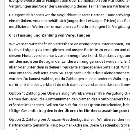
(beispielsweise durch Manipulation oder Kombination von Attributions-
Vergütungen und/oder der Beendigung deiner Teilnahme am Partnerp
Gelegentlich können wir die Möglichkeit unserer Partner, Standardv
einschränken. Amazon behält sich (ungeachtet etwaiger Fristen) das Re
modifizieren. Weitere Informationen zu Einschränkungen für Vergütung
6. Erfassung und Zahlung von Vergütungen
Wir werden wirtschaftlich vertretbare Anstrengungen unternehmen, um 
Nachverfolgung zu ermöglichen und unsere Berichte zu erstellen und di
diesem Monat verdient hast, zusammengefasst sind. Standardvergütung
auf den nächsten Betrag in der Landeswährung gerundet werden (z. B. C
über oder unter dem in deiner Preiskarte angegebenen Satz liegt. Wir
eine Amazon-Webseite etwa 60 Tage nach Ende jedes Kalendermonats, i
wurden. Du kannst wählen, ob du Zahlungen in einer anderen Währung
dafür entscheidest, erklärst du dich damit einverstanden, dass die K
Option 1: Zahlung per Überweisung.
Wir überweisen Ihre Vergütung dir
Namen der Bank, die Kontonummer, den Namen des Kontoinhabers bzw. a
erforderlich) nennen. Sollten Sie sich für diese Option entscheiden, be
fällige Gesamtbetrag den in der
Übersicht Mindestauszahlungsbet
Option 2: Zahlung per Amazon-Geschenkgutschein.
Wir übersenden Ihne
Partnerkonto genannte Haupt-E-Mail-Adresse. Diese Geschenkgutschei