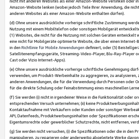
nicht mit anderen Websites als einer Amazon-Website verlinken oder i
Amazon-Website lenken (wobei jedoch Teile Ihrer Anwendung, die nich
anderen Websites als einer Amazon-Website enthalten dürfen).
(d) Ohne unsere ausdrückliche vorherige schriftliche Zustimmung werd
Nutzung mit einem Mobiltelefon oder sonstigen Mobilgerät entwickelt
(1) Websites, die nicht für die Nutzung mit solchen Geräten entwickelt
eine nicht für Mobilgeräte optimierte Website, die über einen Interne
in den
Richtlinie für Mobile Anwendungen
definiert, oder (3) Beistellge
Satellitenempfangsgeräte, Streaming-Video-Player, Blu-Ray-Player ode
Cast oder Vizio Internet-Apps).
(e) Ohne unsere ausdrückliche vorherige schriftliche Genehmigung dürfe
verwenden, um Produkt-Werbeinhalte zu aggregieren, zu analysieren, 
anderen Anwendungen, die für die Verwendung durch Personen oder Or
für die direkte Schulung oder Feinabstimmung eines maschinellen Lern
(f) Sie werden (i) nicht in irgendeiner Weise in die Funktionalität ode
entsprechenden Versuch unternehmen; (ii) keine Produktwerbungsinha
Kontaktaufnahme mit Verkäufern oder Kunden oder sonstiger Werbeaktiv
API, Datenfeeds, Produktwerbungsinhalten oder Spezifikationen erschei
Eigentumsrechte oder gewerblicher Schutzrechte, nicht entfernen, verd
(g) Sie werden nicht versuchen, (i) die Spezifikationen oder die in de
manipulieren, zu reparieren oder anderweitig abgeleitete Werke davon z