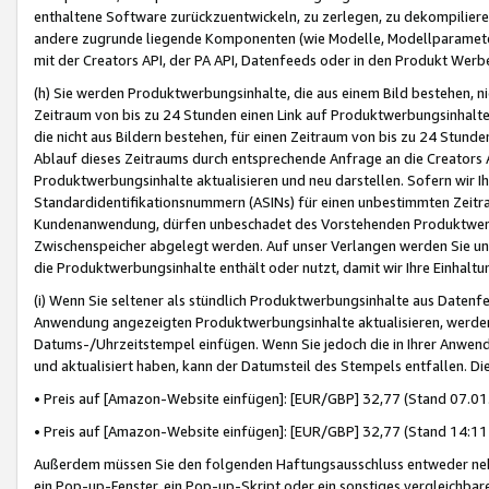
enthaltene Software zurückzuentwickeln, zu zerlegen, zu dekompilier
andere zugrunde liegende Komponenten (wie Modelle, Modellparameter
mit der Creators API, der PA API, Datenfeeds oder in den Produkt Werb
(h) Sie werden Produktwerbungsinhalte, die aus einem Bild bestehen, ni
Zeitraum von bis zu 24 Stunden einen Link auf Produktwerbungsinhalte
die nicht aus Bildern bestehen, für einen Zeitraum von bis zu 24 Stund
Ablauf dieses Zeitraums durch entsprechende Anfrage an die Creators 
Produktwerbungsinhalte aktualisieren und neu darstellen. Sofern wir Ih
Standardidentifikationsnummern (ASINs) für einen unbestimmten Zeitra
Kundenanwendung, dürfen unbeschadet des Vorstehenden Produktwerbu
Zwischenspeicher abgelegt werden. Auf unser Verlangen werden Sie un
die Produktwerbungsinhalte enthält oder nutzt, damit wir Ihre Einhalt
(i) Wenn Sie seltener als stündlich Produktwerbungsinhalte aus Datenfe
Anwendung angezeigten Produktwerbungsinhalte aktualisieren, werden 
Datums-/Uhrzeitstempel einfügen. Wenn Sie jedoch die in Ihrer Anwe
und aktualisiert haben, kann der Datumsteil des Stempels entfallen. Dies
• Preis auf [Amazon-Website einfügen]: [EUR/GBP] 32,77 (Stand 07.01.
• Preis auf [Amazon-Website einfügen]: [EUR/GBP] 32,77 (Stand 14:11 
Außerdem müssen Sie den folgenden Haftungsausschluss entweder neb
ein Pop-up-Fenster, ein Pop-up-Skript oder ein sonstiges vergleichba