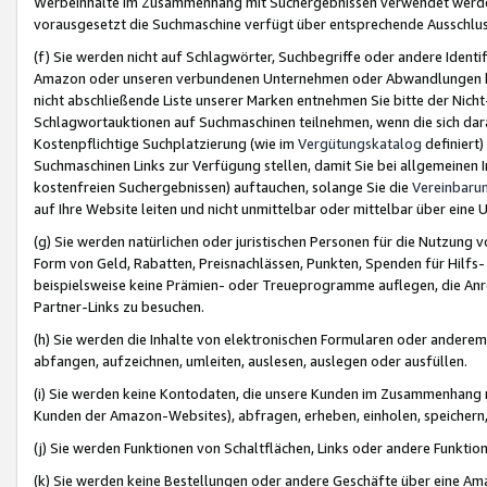
Werbeinhalte im Zusammenhang mit Suchergebnissen verwendet werden,
vorausgesetzt die Suchmaschine verfügt über entsprechende Ausschlu
(f) Sie werden nicht auf Schlagwörter, Suchbegriffe oder andere Ident
Amazon oder unseren verbundenen Unternehmen oder Abwandlungen bzw
nicht abschließende Liste unserer Marken entnehmen Sie bitte der Nich
Schlagwortauktionen auf Suchmaschinen teilnehmen, wenn die sich da
Kostenpflichtige Suchplatzierung (wie im
Vergütungskatalog
definiert
Suchmaschinen Links zur Verfügung stellen, damit Sie bei allgemeinen I
kostenfreien Suchergebnissen) auftauchen, solange Sie die
Vereinbaru
auf Ihre Website leiten und nicht unmittelbar oder mittelbar über eine
(g) Sie werden natürlichen oder juristischen Personen für die Nutzung 
Form von Geld, Rabatten, Preisnachlässen, Punkten, Spenden für Hilfs
beispielsweise keine Prämien- oder Treueprogramme auflegen, die Anrei
Partner-Links zu besuchen.
(h) Sie werden die Inhalte von elektronischen Formularen oder anderem M
abfangen, aufzeichnen, umleiten, auslesen, auslegen oder ausfüllen.
(i) Sie werden keine Kontodaten, die unsere Kunden im Zusammenhang 
Kunden der Amazon-Websites), abfragen, erheben, einholen, speichern,
(j) Sie werden Funktionen von Schaltflächen, Links oder andere Funkti
(k) Sie werden keine Bestellungen oder andere Geschäfte über eine Ama