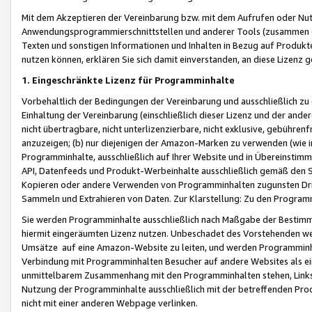
Mit dem Akzeptieren der Vereinbarung bzw. mit dem Aufrufen oder Nutz
Anwendungsprogrammierschnittstellen und anderer Tools (zusammen die
Texten und sonstigen Informationen und Inhalten in Bezug auf Produkte
nutzen können, erklären Sie sich damit einverstanden, an diese Lizenz 
1. Eingeschränkte Lizenz für Programminhalte
Vorbehaltlich der Bedingungen der Vereinbarung und ausschließlich z
Einhaltung der Vereinbarung (einschließlich dieser Lizenz und der ande
nicht übertragbare, nicht unterlizenzierbare, nicht exklusive, gebühren
anzuzeigen; (b) nur diejenigen der Amazon-Marken zu verwenden (wie in 
Programminhalte, ausschließlich auf Ihrer Website und in Übereinstimmu
API, Datenfeeds und Produkt-Werbeinhalte ausschließlich gemäß den Spe
Kopieren oder andere Verwenden von Programminhalten zugunsten Dri
Sammeln und Extrahieren von Daten. Zur Klarstellung: Zu den Program
Sie werden Programminhalte ausschließlich nach Maßgabe der Besti
hiermit eingeräumten Lizenz nutzen. Unbeschadet des Vorstehenden we
Umsätze auf eine Amazon-Website zu leiten, und werden Programminhal
Verbindung mit Programminhalten Besucher auf andere Websites als ein
unmittelbarem Zusammenhang mit den Programminhalten stehen, Links z
Nutzung der Programminhalte ausschließlich mit der betreffenden Pr
nicht mit einer anderen Webpage verlinken.