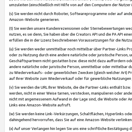
umzuleiten (einschließlich mit Hilfe von auf den Computern der Nutzer i
(s) Sie werden nicht durch Roboter, Softwareprogramme oder auf andere
Amazon-Website generieren.
(t) Sie werden unsere Kundenrezensionen oder Sternebewertungen wed
nutzen, es sei denn, Sie haben über die Creators API und die PA API e
erfüllen die in der Lizenz beschriebenen Voraussetzungen für die Nutzu
(u) Sie werden weder unmittelbar noch mittelbar über Partner-Links P
oder zu Nutzung durch eine andere natürliche oder juristische Person,
Geschäftspartnern nicht gestatten bzw. diese nicht dazu auffordern od
andere natürliche oder juristische Person, unmittelbar oder mittelbar
zu Wiederverkaufs- oder gewerblichen Zwecken (gleich welcher Art) 
auf Ihrer Website zum Wiederverkauf oder für gewerbliche Nutzungen 
(v) Sie werden die URL Ihrer Website, die die Partner-Links enthält b
werden, nicht in einer Weise tarnen, verstecken, manipulieren oder and
nicht mit angemessenem Aufwand in der Lage sind, die Website oder A
Links eine Amazon-Website aufruft.
(w) Sie werden keine Link-Verkürzungen, Schaltflächen, Hyperlinks ode
dahingehend hervorrufen, dass Sie auf eine Amazon-Website verlinken
(x) Auf unser Verlangen hin legen Sie uns eine schriftliche Bestätigung