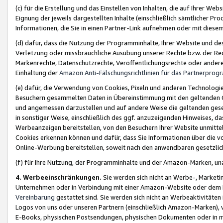
(c) für die Erstellung und das Einstellen von Inhalten, die auf Ihrer We
Eignung der jeweils dargestellten Inhalte (einschließlich sämtlicher 
Informationen, die Sie in einen Partner-Link aufnehmen oder mit diese
(d) dafür, dass die Nutzung der Programminhalte, Ihrer Website und des 
Verletzung oder missbräuchliche Ausübung unserer Rechte bzw. der Recht
Markenrechte, Datenschutzrechte, Veröffentlichungsrechte oder anderer
Einhaltung der
Amazon Anti-Fälschungsrichtlinien für das Partnerpro
(e) dafür, die Verwendung von Cookies, Pixeln und anderen Technologien
Besuchern gesammelten Daten in Übereinstimmung mit den geltenden Ge
und angemessen darzustellen und auf andere Weise die geltenden geset
in sonstiger Weise, einschließlich des ggf. anzuzeigenden Hinweises, d
Werbeanzeigen bereitstellen, von den Besuchern Ihrer Website unmitte
Cookies erkennen können und dafür, dass Sie Informationen über die v
Online-Werbung bereitstellen, soweit nach den anwendbaren gesetzlic
(f) für Ihre Nutzung, der Programminhalte und der Amazon-Marken, u
4. Werbeeinschränkungen.
Sie werden sich nicht an Werbe-, Market
Unternehmen oder in Verbindung mit einer Amazon-Website oder dem Pa
Vereinbarung
gestattet sind. Sie werden sich nicht an Werbeaktivitäten
Logos von uns oder unseren Partnern (einschließlich Amazon-Marken), 
E-Books, physischen Postsendungen, physischen Dokumenten oder in 