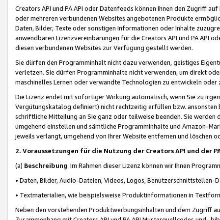
Creators API und PA API oder Datenfeeds können Ihnen den Zugriff auf D
oder mehreren verbundenen Websites angebotenen Produkte ermögliche
Daten, Bilder, Texte oder sonstigen Informationen oder Inhalte zuzugre
anwendbaren Lizenzvereinbarungen für die Creators API und PA API od
diesen verbundenen Websites zur Verfügung gestellt werden.
Sie dürfen den Programminhalt nicht dazu verwenden, geistiges Eigent
verletzen. Sie dürfen Programminhalte nicht verwenden, um direkt ode
maschinelles Lernen oder verwandte Technologien zu entwickeln oder zu
Die Lizenz endet mit sofortiger Wirkung automatisch, wenn Sie zu irg
Vergütungskatalog definiert) nicht rechtzeitig erfüllen bzw. ansonsten
schriftliche Mitteilung an Sie ganz oder teilweise beenden. Sie werden
umgehend einstellen und sämtliche Programminhalte und Amazon-Marke
jeweils verlangt, umgehend von Ihrer Website entfernen und löschen od
2. Voraussetzungen für die Nutzung der Creators API und der P
(a)
Beschreibung
. Im Rahmen dieser Lizenz können wir Ihnen Programmi
• Daten, Bilder, Audio-Dateien, Videos, Logos, Benutzerschnittstellen-
• Textmaterialien, wie beispielsweise Produktinformationen in Textfor
Neben den vorstehenden Produktwerbungsinhalten und dem Zugriff auf 
Zusammenhang mit Creators API und PA API Musterquellcodes und -bibli