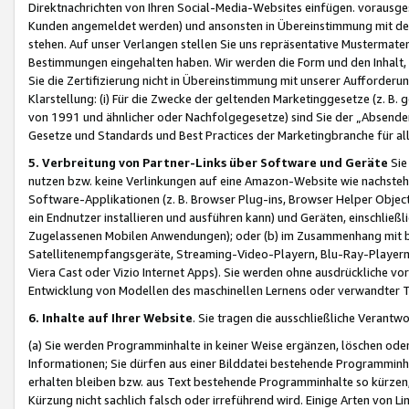
Direktnachrichten von Ihren Social-Media-Websites einfügen. vorausg
Kunden angemeldet werden) und ansonsten in Übereinstimmung mit der
stehen. Auf unser Verlangen stellen Sie uns repräsentative Mustermater
Bestimmungen eingehalten haben. Wir werden die Form und den Inhalt, di
Sie die Zertifizierung nicht in Übereinstimmung mit unserer Aufforderu
Klarstellung: (i) Für die Zwecke der geltenden Marketinggesetze (z. 
von 1991 und ähnlicher oder Nachfolgegesetze) sind Sie der „Absender“ j
Gesetze und Standards und Best Practices der Marketingbranche für 
5. Verbreitung von Partner-Links über Software und Geräte
Sie
nutzen bzw. keine Verlinkungen auf eine Amazon-Website wie nachsteh
Software-Applikationen (z. B. Browser Plug-ins, Browser Helper Objec
ein Endnutzer installieren und ausführen kann) und Geräten, einschlie
Zugelassenen Mobilen Anwendungen); oder (b) im Zusammenhang mit bzw.
Satellitenempfangsgeräte, Streaming-Video-Playern, Blu-Ray-Playern 
Viera Cast oder Vizio Internet Apps). Sie werden ohne ausdrückliche v
Entwicklung von Modellen des maschinellen Lernens oder verwandter 
6. Inhalte auf Ihrer Website
. Sie tragen die ausschließliche Verantwo
(a) Sie werden Programminhalte in keiner Weise ergänzen, löschen oder
Informationen; Sie dürfen aus einer Bilddatei bestehende Programminhal
erhalten bleiben bzw. aus Text bestehende Programminhalte so kürzen, 
Kürzung nicht sachlich falsch oder irreführend wird. Einige Arten von L