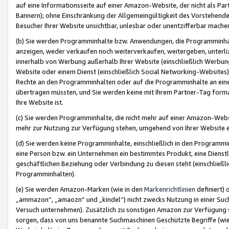
auf eine Informationsseite auf einer Amazon-Website, der nicht als Part
Bannern); ohne Einschränkung der Allgemeingültigkeit des Vorstehende
Besucher Ihrer Website unsichtbar, unlesbar oder unentzifferbar mache
(b) Sie werden Programminhalte bzw. Anwendungen, die Programminhalt
anzeigen, weder verkaufen noch weiterverkaufen, weitergeben, unterli
innerhalb von Werbung außerhalb Ihrer Website (einschließlich Werbun
Website oder einem Dienst (einschließlich Social Networking-Website
Rechte an den Programminhalten oder auf die Programminhalte an eine a
übertragen müssten, und Sie werden keine mit Ihrem Partner-Tag formati
Ihre Website ist.
(c) Sie werden Programminhalte, die nicht mehr auf einer Amazon-Websit
mehr zur Nutzung zur Verfügung stehen, umgehend von Ihrer Website e
(d) Sie werden keine Programminhalte, einschließlich in den Programmin
eine Person bzw. ein Unternehmen ein bestimmtes Produkt, eine Dienstle
geschäftlichen Beziehung oder Verbindung zu diesen steht (einschließli
Programminhalten).
(e) Sie werden Amazon-Marken (wie in den
Markenrichtlinien
definiert) 
„ammazon“, „amaozn“ und „kindel“) nicht zwecks Nutzung in einer Suc
Versuch unternehmen). Zusätzlich zu sonstigen Amazon zur Verfügung 
sorgen, dass von uns benannte Suchmaschinen Geschützte Begriffe (wie 