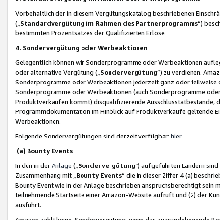
Vorbehaltlich der in diesem Vergütungskatalog beschriebenen Einschr
(„
Standardvergütung im Rahmen des Partnerprogramms
“) besc
bestimmten Prozentsatzes der Qualifizierten Erlöse.
4. Sondervergütung oder Werbeaktionen
Gelegentlich können wir Sonderprogramme oder Werbeaktionen auflegen,
oder alternative Vergütung („
Sondervergütung
”) zu verdienen. Amazo
Sonderprogramme oder Werbeaktionen jederzeit ganz oder teilweise einz
Sonderprogramme oder Werbeaktionen (auch Sonderprogramme oder We
Produktverkäufen kommt) disqualifizierende Ausschlusstatbestände, di
Programmdokumentation im Hinblick auf Produktverkäufe geltende E
Werbeaktionen.
Folgende Sondervergütungen sind derzeit verfügbar:
hier
.
(a) Bounty Events
In den in der
Anlage
(„
Sondervergütung
“) aufgeführten Ländern sind
Zusammenhang mit „
Bounty Events
“ die in dieser Ziffer 4 (a) besch
Bounty Event wie in der Anlage beschrieben anspruchsberechtigt sein mu
teilnehmende Startseite einer Amazon-Website aufruft und (2) der Kun
ausführt.
Amazon zahlt keine Sondervergütung, wenn das zugrundeliegende Boun