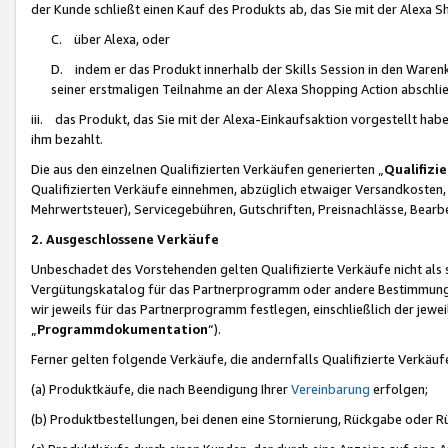
der Kunde schließt einen Kauf des Produkts ab, das Sie mit der Alexa 
C. über Alexa, oder
D. indem er das Produkt innerhalb der Skills Session in den Waren
seiner erstmaligen Teilnahme an der Alexa Shopping Action abschlie
iii. das Produkt, das Sie mit der Alexa-Einkaufsaktion vorgestellt ha
ihm bezahlt.
Die aus den einzelnen Qualifizierten Verkäufen generierten „
Qualifizi
Qualifizierten Verkäufe einnehmen, abzüglich etwaiger Versandkosten
Mehrwertsteuer), Servicegebühren, Gutschriften, Preisnachlässe, Bear
2. Ausgeschlossene Verkäufe
Unbeschadet des Vorstehenden gelten Qualifizierte Verkäufe nicht als
Vergütungskatalog für das Partnerprogramm oder andere Bestimmungen,
wir jeweils für das Partnerprogramm festlegen, einschließlich der jewe
„
Programmdokumentation
“).
Ferner gelten folgende Verkäufe, die andernfalls Qualifizierte Verkä
(a) Produktkäufe, die nach Beendigung Ihrer
Vereinbarung
erfolgen;
(b) Produktbestellungen, bei denen eine Stornierung, Rückgabe oder R