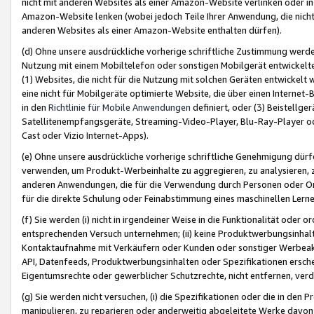
nicht mit anderen Websites als einer Amazon-Website verlinken oder i
Amazon-Website lenken (wobei jedoch Teile Ihrer Anwendung, die nich
anderen Websites als einer Amazon-Website enthalten dürfen).
(d) Ohne unsere ausdrückliche vorherige schriftliche Zustimmung werd
Nutzung mit einem Mobiltelefon oder sonstigen Mobilgerät entwickelt
(1) Websites, die nicht für die Nutzung mit solchen Geräten entwickelt
eine nicht für Mobilgeräte optimierte Website, die über einen Interne
in den
Richtlinie für Mobile Anwendungen
definiert, oder (3) Beistellge
Satellitenempfangsgeräte, Streaming-Video-Player, Blu-Ray-Player ode
Cast oder Vizio Internet-Apps).
(e) Ohne unsere ausdrückliche vorherige schriftliche Genehmigung dürfe
verwenden, um Produkt-Werbeinhalte zu aggregieren, zu analysieren, 
anderen Anwendungen, die für die Verwendung durch Personen oder Or
für die direkte Schulung oder Feinabstimmung eines maschinellen Lern
(f) Sie werden (i) nicht in irgendeiner Weise in die Funktionalität ode
entsprechenden Versuch unternehmen; (ii) keine Produktwerbungsinha
Kontaktaufnahme mit Verkäufern oder Kunden oder sonstiger Werbeaktiv
API, Datenfeeds, Produktwerbungsinhalten oder Spezifikationen erschei
Eigentumsrechte oder gewerblicher Schutzrechte, nicht entfernen, verd
(g) Sie werden nicht versuchen, (i) die Spezifikationen oder die in de
manipulieren, zu reparieren oder anderweitig abgeleitete Werke davon z