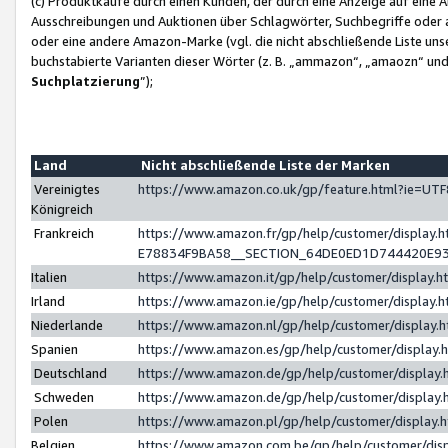
(c) Produktkäufe durch einen Kunden, der durch eine Anzeige auf eine 
Ausschreibungen und Auktionen über Schlagwörter, Suchbegriffe oder 
oder eine andere Amazon-Marke (vgl. die nicht abschließende Liste un
buchstabierte Varianten dieser Wörter (z. B. „ammazon“, „amaozn“ und „
Suchplatzierung
”);
Land
Nicht abschließende Liste der Marken
Vereinigtes
https://www.amazon.co.uk/gp/feature.html?ie=U
Königreich
Frankreich
https://www.amazon.fr/gp/help/customer/displa
E78834F9BA58__SECTION_64DE0ED1D744420E9
Italien
https://www.amazon.it/gp/help/customer/display
Irland
https://www.amazon.ie/gp/help/customer/displa
Niederlande
https://www.amazon.nl/gp/help/customer/display
Spanien
https://www.amazon.es/gp/help/customer/display
Deutschland
https://www.amazon.de/gp/help/customer/displa
Schweden
https://www.amazon.de/gp/help/customer/displa
Polen
https://www.amazon.pl/gp/help/customer/display
Belgien
https://www.amazon.com.be/gp/help/customer/d