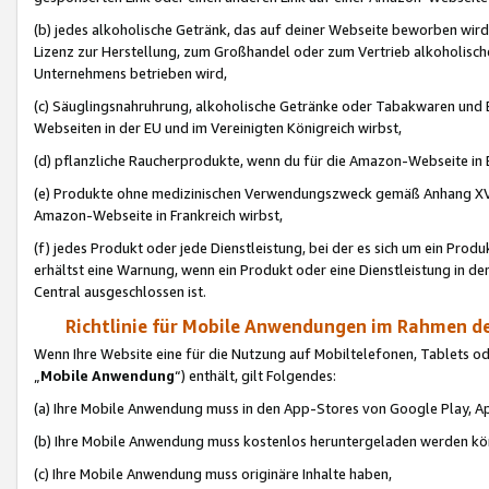
(b) jedes alkoholische Getränk, das auf deiner Webseite beworben wird
Lizenz zur Herstellung, zum Großhandel oder zum Vertrieb alkoholisch
Unternehmens betrieben wird,
(c) Säuglingsnahruhrung, alkoholische Getränke oder Tabakwaren und E
Webseiten in der EU und im Vereinigten Königreich wirbst,
(d) pflanzliche Raucherprodukte, wenn du für die Amazon-Webseite in B
(e) Produkte ohne medizinischen Verwendungszweck gemäß Anhang XVI 
Amazon-Webseite in Frankreich wirbst,
(f) jedes Produkt oder jede Dienstleistung, bei der es sich um ein Prod
erhältst eine Warnung, wenn ein Produkt oder eine Dienstleistung in de
Central ausgeschlossen ist.
Richtlinie für Mobile Anwendungen im Rahmen de
Wenn Ihre Website eine für die Nutzung auf Mobiltelefonen, Tablets 
„
Mobile Anwendung
“) enthält, gilt Folgendes:
(a) Ihre Mobile Anwendung muss in den App-Stores von Google Play, A
(b) Ihre Mobile Anwendung muss kostenlos heruntergeladen werden könn
(c) Ihre Mobile Anwendung muss originäre Inhalte haben,