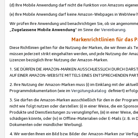
(d) Ihre Mobile Anwendung darf nicht die Funktion von Amazons eige
(e) Ihre Mobile Anwendung darf keine Amazon-Webpages in WebView 
Wir prüfen Ihre Anwendung und benachrichtigen Sie, ob sie angenomm
„
Zugelassene Mobile Anwendung
“ im Sinne der
Vereinbarung
.
Markenrichtlinien für das 
Diese Richtlinien gelten für die Nutzung der Marken, die wir Ihnen als 
müssen jederzeit strikt eingehalten werden, und jede Nutzung der Ama
Lizenzen bezüglich Ihrer Nutzung der Amazon-Marken.
1. SIE DÜRFEN DIE AMAZON-MARKEN AUSSCHLIESSLICH DURCH DARS
AUF EINER AMAZON-WEBSITE MITTELS EINES ENTSPRECHENDEN PART
2. Ihre Nutzung der Amazon-Marken muss (i) im Einklang mit der aktuells
Programmdokumentation (wie im
Vergütungskatalog
definiert) erfolg
3. Sie dürfen die Amazon-Marken ausschließlich für den in der Progr
nicht wie folgt nutzen oder darstellen: (i) in einer Weise, die ein Spo
Produkte und Dienstleistungen zu verunglimpfen, (iii) in einer Weise
schädigen könnte, oder (iv) in Offline-Materialien oder E-Mails (z. B.
Dokumenten oder mündlicher Werbung).
4. Wir werden Ihnen ein Bild bzw. Bilder der Amazon-Marken zur Verfüg