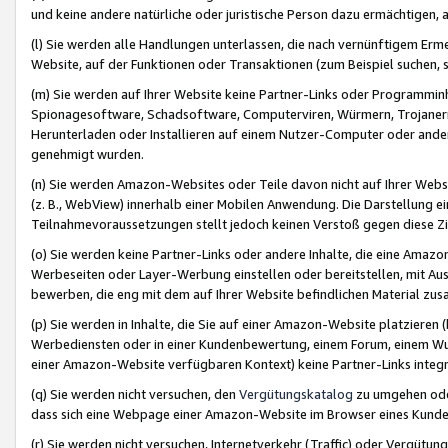
und keine andere natürliche oder juristische Person dazu ermächtigen, a
(l) Sie werden alle Handlungen unterlassen, die nach vernünftigem Erme
Website, auf der Funktionen oder Transaktionen (zum Beispiel suchen, s
(m) Sie werden auf Ihrer Website keine Partner-Links oder Programmin
Spionagesoftware, Schadsoftware, Computerviren, Würmern, Trojaner
Herunterladen oder Installieren auf einem Nutzer-Computer oder ande
genehmigt wurden.
(n) Sie werden Amazon-Websites oder Teile davon nicht auf Ihrer Websi
(z. B., WebView) innerhalb einer Mobilen Anwendung. Die Darstellung ein
Teilnahmevoraussetzungen stellt jedoch keinen Verstoß gegen diese Zif
(o) Sie werden keine Partner-Links oder andere Inhalte, die eine Am
Werbeseiten oder Layer-Werbung einstellen oder bereitstellen, mit Au
bewerben, die eng mit dem auf Ihrer Website befindlichen Material z
(p) Sie werden in Inhalte, die Sie auf einer Amazon-Website platzier
Werbediensten oder in einer Kundenbewertung, einem Forum, einem Wun
einer Amazon-Website verfügbaren Kontext) keine Partner-Links integr
(q) Sie werden nicht versuchen, den
Vergütungskatalog
zu umgehen oder
dass sich eine Webpage einer Amazon-Website im Browser eines Kunden 
(r) Sie werden nicht versuchen, Internetverkehr (Traffic) oder Vergü