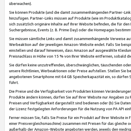
überwachen).
Sie können Produkte (und die damit zusammenhängenden Partner-Links)
hinzufügen. Partner-Links müssen auf Produkte (wie im Produktkatalog de
sich zusätzlich originäre Inhalte auf Ihrer Website befinden, die für 
Suchergebnisse, Events (z. B. Prime Day) oder die Homepages bestimmte
Sie müssen sämtliche Links und damit zusammenhängende Verweise auf z
Werbeaktion auf der jeweiligen Amazon-Website endet. Falls Sie beisp
einstellen und darauf hinweisen, dass Amazon auf ausgewählte Kleidun
Preisnachlass in Höhe von 15 % von Ihrer Website entfernen, sobald di
Sie dürfen keine unzutreffenden, überschwänglichen, täuschenden od
unsere Richtlinien, Werbeaktionen oder Preise aufstellen. Stellen Sie 
angebotenen Smartphone mit 64 GB Speicherkapazität ein, so dürfen S
führt.
Die Preise und die Verfügbarkeit von Produkten können Veränderungen 
Produkte ändern können, dürfen Sie auf Ihrer Website nur Angaben zu P
Preisen und Verfügbarkeit dargestellt sind bedienen oder (b) Sie Daten
der Lizenz festgelegten Anforderungen für die Nutzung von PA API einh
Ferner müssen Sie, falls Sie Preise für ein Produkt auf Ihrer Website in 
einer Preisvergleichsmaschine) zusammen mit Preisen für das gleiche o
außerhalb der Amazon-Website angeboten werden, jeweils den niedrigst