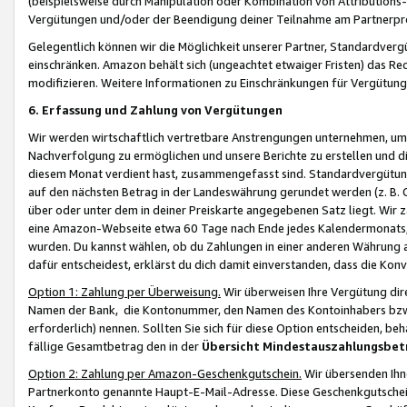
(beispielsweise durch Manipulation oder Kombination von Attributions-
Vergütungen und/oder der Beendigung deiner Teilnahme am Partnerp
Gelegentlich können wir die Möglichkeit unserer Partner, Standardv
einschränken. Amazon behält sich (ungeachtet etwaiger Fristen) das Re
modifizieren. Weitere Informationen zu Einschränkungen für Vergütung
6. Erfassung und Zahlung von Vergütungen
Wir werden wirtschaftlich vertretbare Anstrengungen unternehmen, um 
Nachverfolgung zu ermöglichen und unsere Berichte zu erstellen und di
diesem Monat verdient hast, zusammengefasst sind. Standardvergütung
auf den nächsten Betrag in der Landeswährung gerundet werden (z. B. C
über oder unter dem in deiner Preiskarte angegebenen Satz liegt. Wir
eine Amazon-Webseite etwa 60 Tage nach Ende jedes Kalendermonats, i
wurden. Du kannst wählen, ob du Zahlungen in einer anderen Währung
dafür entscheidest, erklärst du dich damit einverstanden, dass die K
Option 1: Zahlung per Überweisung.
Wir überweisen Ihre Vergütung dir
Namen der Bank, die Kontonummer, den Namen des Kontoinhabers bzw. a
erforderlich) nennen. Sollten Sie sich für diese Option entscheiden, be
fällige Gesamtbetrag den in der
Übersicht Mindestauszahlungsbet
Option 2: Zahlung per Amazon-Geschenkgutschein.
Wir übersenden Ihne
Partnerkonto genannte Haupt-E-Mail-Adresse. Diese Geschenkgutschei