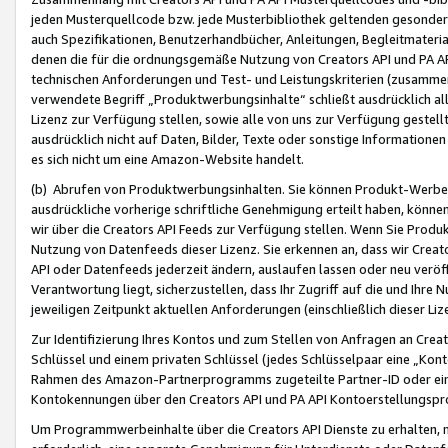
jeden Musterquellcode bzw. jede Musterbibliothek geltenden gesonder
auch Spezifikationen, Benutzerhandbücher, Anleitungen, Begleitmaterial
denen die für die ordnungsgemäße Nutzung von Creators API und PA A
technischen Anforderungen und Test- und Leistungskriterien (zusammen
verwendete Begriff „Produktwerbungsinhalte“ schließt ausdrücklich al
Lizenz zur Verfügung stellen, sowie alle von uns zur Verfügung gestel
ausdrücklich nicht auf Daten, Bilder, Texte oder sonstige Informatione
es sich nicht um eine Amazon-Website handelt.
(b) Abrufen von Produktwerbungsinhalten. Sie können Produkt-Werbein
ausdrückliche vorherige schriftliche Genehmigung erteilt haben, könn
wir über die Creators API Feeds zur Verfügung stellen. Wenn Sie Produk
Nutzung von Datenfeeds dieser Lizenz. Sie erkennen an, dass wir Creat
API oder Datenfeeds jederzeit ändern, auslaufen lassen oder neu veröffe
Verantwortung liegt, sicherzustellen, dass Ihr Zugriff auf die und Ihr
jeweiligen Zeitpunkt aktuellen Anforderungen (einschließlich dieser Liz
Zur Identifizierung Ihres Kontos und zum Stellen von Anfragen an Crea
Schlüssel und einem privaten Schlüssel (jedes Schlüsselpaar eine „Kon
Rahmen des Amazon-Partnerprogramms zugeteilte Partner-ID oder ein
Kontokennungen über den Creators API und PA API Kontoerstellungspro
Um Programmwerbeinhalte über die Creators API Dienste zu erhalten, m