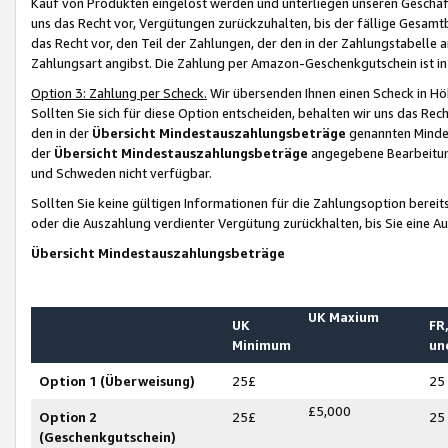
Kauf von Produkten eingelöst werden und unterliegen unseren Geschäf
uns das Recht vor, Vergütungen zurückzuhalten, bis der fällige Gesamt
das Recht vor, den Teil der Zahlungen, der den in der Zahlungstabelle 
Zahlungsart angibst. Die Zahlung per Amazon-Geschenkgutschein ist in
Option 3: Zahlung per Scheck.
Wir übersenden Ihnen einen Scheck in Höh
Sollten Sie sich für diese Option entscheiden, behalten wir uns das Rec
den in der
Übersicht Mindestauszahlungsbeträge
genannten Mindest
der
Übersicht Mindestauszahlungsbeträge
angegebene Bearbeitung
und Schweden nicht verfügbar.
Sollten Sie keine gültigen Informationen für die Zahlungsoption bereit
oder die Auszahlung verdienter Vergütung zurückhalten, bis Sie eine A
Übersicht Mindestauszahlungsbeträge
UK Maxium
UK
FR,
Minimum
un
Option 1 (Überweisung)
25£
25
£5,000
Option 2
25£
25
(Geschenkgutschein)