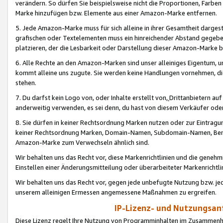
verändern. So dürfen Sie beispielsweise nicht die Proportionen, Farb
Marke hinzufügen bzw. Elemente aus einer Amazon-Marke entfernen.
5. Jede Amazon-Marke muss für sich alleine in ihrer Gesamtheit darge
grafischen oder Textelementen muss ein hinreichender Abstand gegebe
platzieren, der die Lesbarkeit oder Darstellung dieser Amazon-Marke b
6. Alle Rechte an den Amazon-Marken sind unser alleiniges Eigentum, 
kommt alleine uns zugute. Sie werden keine Handlungen vornehmen, 
stehen.
7. Du darfst kein Logo von, oder Inhalte erstellt von,
Drittanbietern au
anderweitig verwenden, es sei denn, du hast von diesem Verkäufer oder
8. Sie dürfen in keiner Rechtsordnung Marken nutzen oder zur Eintragu
keiner Rechtsordnung Marken, Domain-Namen, Subdomain-Namen, Benu
Amazon-Marke zum Verwechseln ähnlich sind.
Wir behalten uns das Recht vor, diese Markenrichtlinien und die gene
Einstellen einer Änderungsmitteilung oder überarbeiteter Markenricht
Wir behalten uns das Recht vor, gegen jede unbefugte Nutzung bzw. jede 
unserem alleinigen Ermessen angemessene Maßnahmen zu ergreifen.
IP-Lizenz- und Nutzungsan
Diese Lizenz regelt Ihre Nutzung von Programminhalten im Zusammen