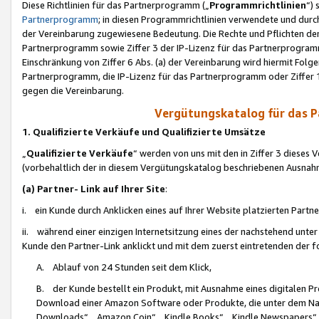
Diese Richtlinien für das Partnerprogramm („
Programmrichtlinien
“)
Partnerprogramm
; in diesen Programmrichtlinien verwendete und durch
der Vereinbarung zugewiesene Bedeutung. Die Rechte und Pflichten de
Partnerprogramm sowie Ziffer 3 der IP-Lizenz für das Partnerprogram
Einschränkung von Ziffer 6 Abs. (a) der Vereinbarung wird hiermit Fol
Partnerprogramm, die IP-Lizenz für das Partnerprogramm oder Ziffer 1
gegen die Vereinbarung.
Vergütungskatalog für das 
1. Qualifizierte Verkäufe und Qualifizierte Umsätze
„
Qualifizierte Verkäufe
“ werden von uns mit den in Ziffer 3 diese
(vorbehaltlich der in diesem Vergütungskatalog beschriebenen Ausnah
(a) Partner- Link auf Ihrer Site
:
i. ein Kunde durch Anklicken eines auf Ihrer Website platzierten Part
ii. während einer einzigen Internetsitzung eines der nachstehend unter (i)
Kunde den Partner-Link anklickt und mit dem zuerst eintretenden der f
A. Ablauf von 24 Stunden seit dem Klick,
B. der Kunde bestellt ein Produkt, mit Ausnahme eines digitalen P
Download einer Amazon Software oder Produkte, die unter dem N
Downloads“, „Amazon Coin“, „Kindle Books“, „Kindle Newspapers“, „