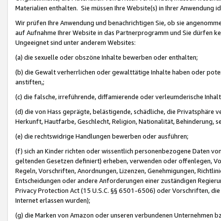
Materialien enthalten. Sie müssen Ihre Website(s) in Ihrer Anwendung ide
Wir prüfen Ihre Anwendung und benachrichtigen Sie, ob sie angenommen
auf Aufnahme Ihrer Website in das Partnerprogramm und Sie dürfen kei
Ungeeignet sind unter anderem Websites:
(a) die sexuelle oder obszöne Inhalte bewerben oder enthalten;
(b) die Gewalt verherrlichen oder gewalttätige Inhalte haben oder pot
anstiften,;
(c) die falsche, irreführende, diffamierende oder verleumderische Inha
(d) die von Hass geprägte, belästigende, schädliche, die Privatsphäre v
Herkunft, Hautfarbe, Geschlecht, Religion, Nationalität, Behinderung, 
(e) die rechtswidrige Handlungen bewerben oder ausführen;
(f) sich an Kinder richten oder wissentlich personenbezogene Daten vo
geltenden Gesetzen definiert) erheben, verwenden oder offenlegen, Vo
Regeln, Vorschriften, Anordnungen, Lizenzen, Genehmigungen, Richtlini
Entscheidungen oder andere Anforderungen einer zuständigen Regierung
Privacy Protection Act (15 U.S.C. §§ 6501-6506) oder Vorschriften, di
Internet erlassen wurden);
(g) die Marken von Amazon oder unseren verbundenen Unternehmen b