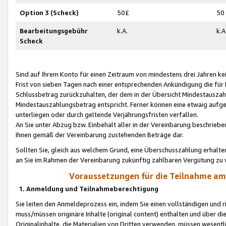
Option 3 (Scheck)
50£
50
Bearbeitungsgebühr
k.A.
k.A
Scheck
Sind auf Ihrem Konto für einen Zeitraum von mindestens drei Jahren kein
Frist von sieben Tagen nach einer entsprechenden Ankündigung die für
Schlussbetrag zurückzuhalten, der dem in der Übersicht Mindestausz
Mindestauszahlungsbetrag entspricht. Ferner können eine etwaig aufg
unterliegen oder durch geltende Verjährungsfristen verfallen.
An Sie unter Abzug bzw. Einbehalt aller in der Vereinbarung beschrieb
Ihnen gemäß der Vereinbarung zustehenden Beträge dar.
Sollten Sie, gleich aus welchem Grund, eine Überschusszahlung erhalte
an Sie im Rahmen der Vereinbarung zukünftig zahlbaren Vergütung zu 
Voraussetzungen für die Teilnahme a
1. Anmeldung und Teilnahmeberechtigung
Sie leiten den Anmeldeprozess ein, indem Sie einen vollständigen und 
muss/müssen originäre Inhalte (original content) enthalten und über d
Originalinhalte, die Materialien von Dritten verwenden, müssen wese