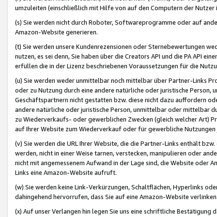
umzuleiten (einschließlich mit Hilfe von auf den Computern der Nutzer i
(s) Sie werden nicht durch Roboter, Softwareprogramme oder auf andere
Amazon-Website generieren.
(t) Sie werden unsere Kundenrezensionen oder Sternebewertungen wed
nutzen, es sei denn, Sie haben über die Creators API und die PA API e
erfüllen die in der Lizenz beschriebenen Voraussetzungen für die Nutzu
(u) Sie werden weder unmittelbar noch mittelbar über Partner-Links P
oder zu Nutzung durch eine andere natürliche oder juristische Person,
Geschäftspartnern nicht gestatten bzw. diese nicht dazu auffordern od
andere natürliche oder juristische Person, unmittelbar oder mittelbar
zu Wiederverkaufs- oder gewerblichen Zwecken (gleich welcher Art) 
auf Ihrer Website zum Wiederverkauf oder für gewerbliche Nutzungen 
(v) Sie werden die URL Ihrer Website, die die Partner-Links enthält b
werden, nicht in einer Weise tarnen, verstecken, manipulieren oder and
nicht mit angemessenem Aufwand in der Lage sind, die Website oder A
Links eine Amazon-Website aufruft.
(w) Sie werden keine Link-Verkürzungen, Schaltflächen, Hyperlinks ode
dahingehend hervorrufen, dass Sie auf eine Amazon-Website verlinken
(x) Auf unser Verlangen hin legen Sie uns eine schriftliche Bestätigung