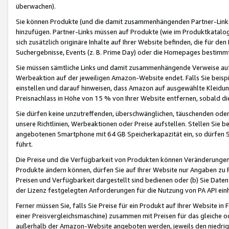
überwachen).
Sie können Produkte (und die damit zusammenhängenden Partner-Links)
hinzufügen. Partner-Links müssen auf Produkte (wie im Produktkatalog de
sich zusätzlich originäre Inhalte auf Ihrer Website befinden, die für 
Suchergebnisse, Events (z. B. Prime Day) oder die Homepages bestimmte
Sie müssen sämtliche Links und damit zusammenhängende Verweise auf z
Werbeaktion auf der jeweiligen Amazon-Website endet. Falls Sie beisp
einstellen und darauf hinweisen, dass Amazon auf ausgewählte Kleidun
Preisnachlass in Höhe von 15 % von Ihrer Website entfernen, sobald di
Sie dürfen keine unzutreffenden, überschwänglichen, täuschenden od
unsere Richtlinien, Werbeaktionen oder Preise aufstellen. Stellen Sie 
angebotenen Smartphone mit 64 GB Speicherkapazität ein, so dürfen S
führt.
Die Preise und die Verfügbarkeit von Produkten können Veränderungen 
Produkte ändern können, dürfen Sie auf Ihrer Website nur Angaben zu P
Preisen und Verfügbarkeit dargestellt sind bedienen oder (b) Sie Daten
der Lizenz festgelegten Anforderungen für die Nutzung von PA API einh
Ferner müssen Sie, falls Sie Preise für ein Produkt auf Ihrer Website in 
einer Preisvergleichsmaschine) zusammen mit Preisen für das gleiche o
außerhalb der Amazon-Website angeboten werden, jeweils den niedrigst