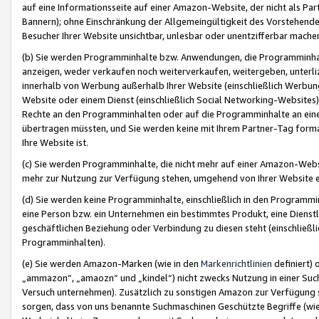
auf eine Informationsseite auf einer Amazon-Website, der nicht als Part
Bannern); ohne Einschränkung der Allgemeingültigkeit des Vorstehende
Besucher Ihrer Website unsichtbar, unlesbar oder unentzifferbar mache
(b) Sie werden Programminhalte bzw. Anwendungen, die Programminhalt
anzeigen, weder verkaufen noch weiterverkaufen, weitergeben, unterli
innerhalb von Werbung außerhalb Ihrer Website (einschließlich Werbun
Website oder einem Dienst (einschließlich Social Networking-Website
Rechte an den Programminhalten oder auf die Programminhalte an eine a
übertragen müssten, und Sie werden keine mit Ihrem Partner-Tag formati
Ihre Website ist.
(c) Sie werden Programminhalte, die nicht mehr auf einer Amazon-Websit
mehr zur Nutzung zur Verfügung stehen, umgehend von Ihrer Website e
(d) Sie werden keine Programminhalte, einschließlich in den Programmin
eine Person bzw. ein Unternehmen ein bestimmtes Produkt, eine Dienstle
geschäftlichen Beziehung oder Verbindung zu diesen steht (einschließli
Programminhalten).
(e) Sie werden Amazon-Marken (wie in den
Markenrichtlinien
definiert) 
„ammazon“, „amaozn“ und „kindel“) nicht zwecks Nutzung in einer Suc
Versuch unternehmen). Zusätzlich zu sonstigen Amazon zur Verfügung 
sorgen, dass von uns benannte Suchmaschinen Geschützte Begriffe (wie 