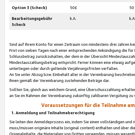
Option 3 (Scheck)
50£
50
Bearbeitungsgebühr
k.A.
k.A
Scheck
Sind auf Ihrem Konto für einen Zeitraum von mindestens drei Jahren kein
Frist von sieben Tagen nach einer entsprechenden Ankündigung die für
Schlussbetrag zurückzuhalten, der dem in der Übersicht Mindestausz
Mindestauszahlungsbetrag entspricht. Ferner können eine etwaig aufg
unterliegen oder durch geltende Verjährungsfristen verfallen.
An Sie unter Abzug bzw. Einbehalt aller in der Vereinbarung beschrieb
Ihnen gemäß der Vereinbarung zustehenden Beträge dar.
Sollten Sie, gleich aus welchem Grund, eine Überschusszahlung erhalte
an Sie im Rahmen der Vereinbarung zukünftig zahlbaren Vergütung zu 
Voraussetzungen für die Teilnahme a
1. Anmeldung und Teilnahmeberechtigung
Sie leiten den Anmeldeprozess ein, indem Sie einen vollständigen und 
muss/müssen originäre Inhalte (original content) enthalten und über d
Originalinhalte, die Materialien von Dritten verwenden, müssen wese