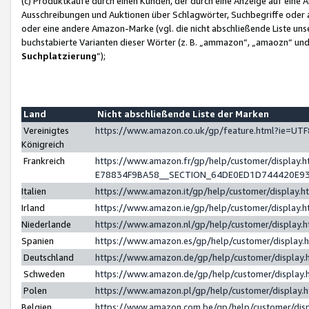
(c) Produktkäufe durch einen Kunden, der durch eine Anzeige auf eine 
Ausschreibungen und Auktionen über Schlagwörter, Suchbegriffe oder 
oder eine andere Amazon-Marke (vgl. die nicht abschließende Liste un
buchstabierte Varianten dieser Wörter (z. B. „ammazon“, „amaozn“ und „
Suchplatzierung
”);
Land
Nicht abschließende Liste der Marken
Vereinigtes
https://www.amazon.co.uk/gp/feature.html?ie=U
Königreich
Frankreich
https://www.amazon.fr/gp/help/customer/displa
E78834F9BA58__SECTION_64DE0ED1D744420E9
Italien
https://www.amazon.it/gp/help/customer/display
Irland
https://www.amazon.ie/gp/help/customer/displa
Niederlande
https://www.amazon.nl/gp/help/customer/display
Spanien
https://www.amazon.es/gp/help/customer/display
Deutschland
https://www.amazon.de/gp/help/customer/displa
Schweden
https://www.amazon.de/gp/help/customer/displa
Polen
https://www.amazon.pl/gp/help/customer/display
Belgien
https://www.amazon.com.be/gp/help/customer/d