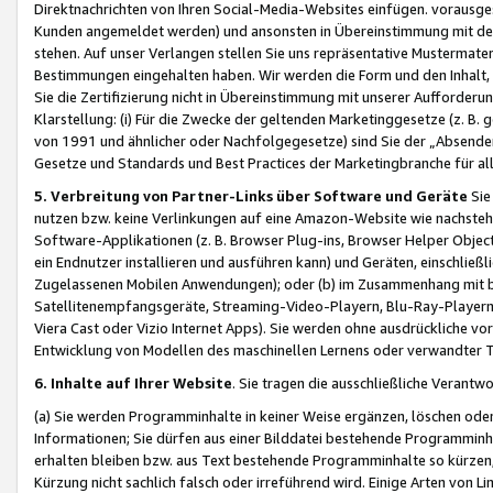
Direktnachrichten von Ihren Social-Media-Websites einfügen. vorausg
Kunden angemeldet werden) und ansonsten in Übereinstimmung mit der
stehen. Auf unser Verlangen stellen Sie uns repräsentative Mustermater
Bestimmungen eingehalten haben. Wir werden die Form und den Inhalt, di
Sie die Zertifizierung nicht in Übereinstimmung mit unserer Aufforderu
Klarstellung: (i) Für die Zwecke der geltenden Marketinggesetze (z. 
von 1991 und ähnlicher oder Nachfolgegesetze) sind Sie der „Absender“ j
Gesetze und Standards und Best Practices der Marketingbranche für 
5. Verbreitung von Partner-Links über Software und Geräte
Sie
nutzen bzw. keine Verlinkungen auf eine Amazon-Website wie nachsteh
Software-Applikationen (z. B. Browser Plug-ins, Browser Helper Objec
ein Endnutzer installieren und ausführen kann) und Geräten, einschlie
Zugelassenen Mobilen Anwendungen); oder (b) im Zusammenhang mit bzw.
Satellitenempfangsgeräte, Streaming-Video-Playern, Blu-Ray-Playern 
Viera Cast oder Vizio Internet Apps). Sie werden ohne ausdrückliche v
Entwicklung von Modellen des maschinellen Lernens oder verwandter 
6. Inhalte auf Ihrer Website
. Sie tragen die ausschließliche Verantwo
(a) Sie werden Programminhalte in keiner Weise ergänzen, löschen oder
Informationen; Sie dürfen aus einer Bilddatei bestehende Programminhal
erhalten bleiben bzw. aus Text bestehende Programminhalte so kürzen, 
Kürzung nicht sachlich falsch oder irreführend wird. Einige Arten von L