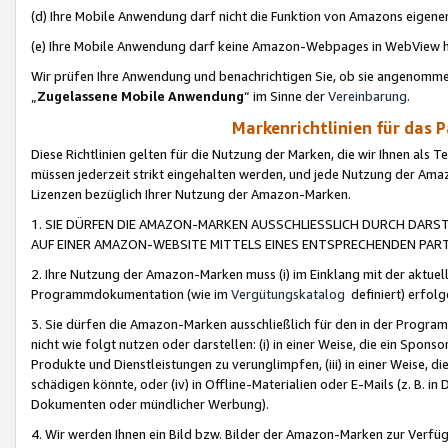
(d) Ihre Mobile Anwendung darf nicht die Funktion von Amazons eige
(e) Ihre Mobile Anwendung darf keine Amazon-Webpages in WebView 
Wir prüfen Ihre Anwendung und benachrichtigen Sie, ob sie angenomm
„
Zugelassene Mobile Anwendung
“ im Sinne der
Vereinbarung
.
Markenrichtlinien für das 
Diese Richtlinien gelten für die Nutzung der Marken, die wir Ihnen als 
müssen jederzeit strikt eingehalten werden, und jede Nutzung der Ama
Lizenzen bezüglich Ihrer Nutzung der Amazon-Marken.
1. SIE DÜRFEN DIE AMAZON-MARKEN AUSSCHLIESSLICH DURCH DARS
AUF EINER AMAZON-WEBSITE MITTELS EINES ENTSPRECHENDEN PART
2. Ihre Nutzung der Amazon-Marken muss (i) im Einklang mit der aktuells
Programmdokumentation (wie im
Vergütungskatalog
definiert) erfolg
3. Sie dürfen die Amazon-Marken ausschließlich für den in der Progr
nicht wie folgt nutzen oder darstellen: (i) in einer Weise, die ein Spo
Produkte und Dienstleistungen zu verunglimpfen, (iii) in einer Weise
schädigen könnte, oder (iv) in Offline-Materialien oder E-Mails (z. B.
Dokumenten oder mündlicher Werbung).
4. Wir werden Ihnen ein Bild bzw. Bilder der Amazon-Marken zur Verfüg