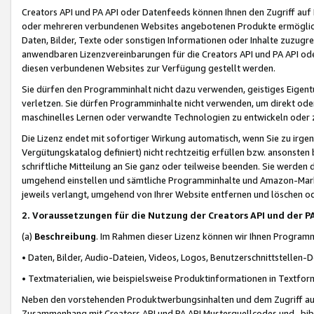
Creators API und PA API oder Datenfeeds können Ihnen den Zugriff auf D
oder mehreren verbundenen Websites angebotenen Produkte ermögliche
Daten, Bilder, Texte oder sonstigen Informationen oder Inhalte zuzugre
anwendbaren Lizenzvereinbarungen für die Creators API und PA API od
diesen verbundenen Websites zur Verfügung gestellt werden.
Sie dürfen den Programminhalt nicht dazu verwenden, geistiges Eigent
verletzen. Sie dürfen Programminhalte nicht verwenden, um direkt ode
maschinelles Lernen oder verwandte Technologien zu entwickeln oder zu
Die Lizenz endet mit sofortiger Wirkung automatisch, wenn Sie zu irg
Vergütungskatalog definiert) nicht rechtzeitig erfüllen bzw. ansonsten
schriftliche Mitteilung an Sie ganz oder teilweise beenden. Sie werden
umgehend einstellen und sämtliche Programminhalte und Amazon-Marke
jeweils verlangt, umgehend von Ihrer Website entfernen und löschen od
2. Voraussetzungen für die Nutzung der Creators API und der P
(a)
Beschreibung
. Im Rahmen dieser Lizenz können wir Ihnen Programmi
• Daten, Bilder, Audio-Dateien, Videos, Logos, Benutzerschnittstellen-
• Textmaterialien, wie beispielsweise Produktinformationen in Textfor
Neben den vorstehenden Produktwerbungsinhalten und dem Zugriff auf 
Zusammenhang mit Creators API und PA API Musterquellcodes und -bibli