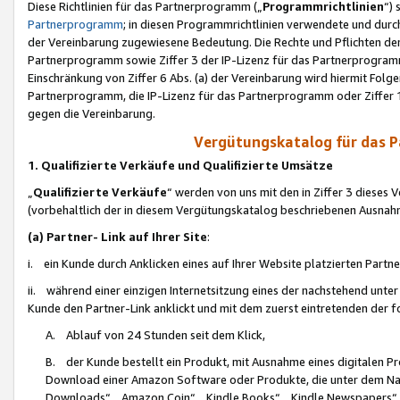
Diese Richtlinien für das Partnerprogramm („
Programmrichtlinien
“)
Partnerprogramm
; in diesen Programmrichtlinien verwendete und durch
der Vereinbarung zugewiesene Bedeutung. Die Rechte und Pflichten de
Partnerprogramm sowie Ziffer 3 der IP-Lizenz für das Partnerprogram
Einschränkung von Ziffer 6 Abs. (a) der Vereinbarung wird hiermit Fol
Partnerprogramm, die IP-Lizenz für das Partnerprogramm oder Ziffer 1
gegen die Vereinbarung.
Vergütungskatalog für das 
1. Qualifizierte Verkäufe und Qualifizierte Umsätze
„
Qualifizierte Verkäufe
“ werden von uns mit den in Ziffer 3 diese
(vorbehaltlich der in diesem Vergütungskatalog beschriebenen Ausnah
(a) Partner- Link auf Ihrer Site
:
i. ein Kunde durch Anklicken eines auf Ihrer Website platzierten Part
ii. während einer einzigen Internetsitzung eines der nachstehend unter (i)
Kunde den Partner-Link anklickt und mit dem zuerst eintretenden der f
A. Ablauf von 24 Stunden seit dem Klick,
B. der Kunde bestellt ein Produkt, mit Ausnahme eines digitalen P
Download einer Amazon Software oder Produkte, die unter dem N
Downloads“, „Amazon Coin“, „Kindle Books“, „Kindle Newspapers“, „