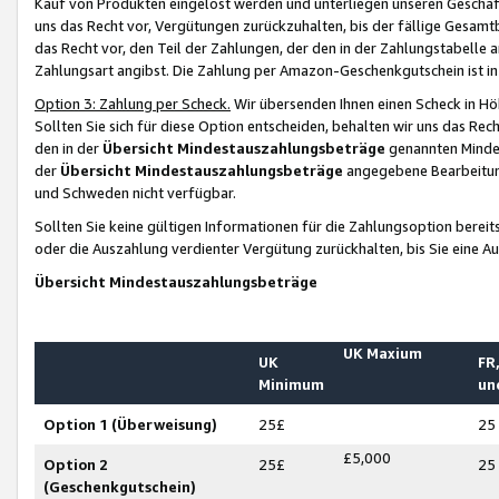
Kauf von Produkten eingelöst werden und unterliegen unseren Geschäf
uns das Recht vor, Vergütungen zurückzuhalten, bis der fällige Gesamt
das Recht vor, den Teil der Zahlungen, der den in der Zahlungstabelle 
Zahlungsart angibst. Die Zahlung per Amazon-Geschenkgutschein ist in
Option 3: Zahlung per Scheck.
Wir übersenden Ihnen einen Scheck in Höh
Sollten Sie sich für diese Option entscheiden, behalten wir uns das Rec
den in der
Übersicht Mindestauszahlungsbeträge
genannten Mindest
der
Übersicht Mindestauszahlungsbeträge
angegebene Bearbeitung
und Schweden nicht verfügbar.
Sollten Sie keine gültigen Informationen für die Zahlungsoption bereit
oder die Auszahlung verdienter Vergütung zurückhalten, bis Sie eine A
Übersicht Mindestauszahlungsbeträge
UK Maxium
UK
FR,
Minimum
un
Option 1 (Überweisung)
25£
25
£5,000
Option 2
25£
25
(Geschenkgutschein)