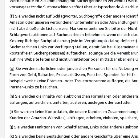
Werbeinhalte im Zusammenhang mit Suchergebnissen verwendet werden,
vorausgesetzt die Suchmaschine verfügt über entsprechende Ausschlu
(f) Sie werden nicht auf Schlagwörter, Suchbegriffe oder andere Ident
Amazon oder unseren verbundenen Unternehmen oder Abwandlungen bzw
nicht abschließende Liste unserer Marken entnehmen Sie bitte der Nich
Schlagwortauktionen auf Suchmaschinen teilnehmen, wenn die sich da
Kostenpflichtige Suchplatzierung (wie im
Vergütungskatalog
definiert
Suchmaschinen Links zur Verfügung stellen, damit Sie bei allgemeinen I
kostenfreien Suchergebnissen) auftauchen, solange Sie die
Vereinbaru
auf Ihre Website leiten und nicht unmittelbar oder mittelbar über eine
(g) Sie werden natürlichen oder juristischen Personen für die Nutzung 
Form von Geld, Rabatten, Preisnachlässen, Punkten, Spenden für Hilfs
beispielsweise keine Prämien- oder Treueprogramme auflegen, die Anrei
Partner-Links zu besuchen.
(h) Sie werden die Inhalte von elektronischen Formularen oder anderem M
abfangen, aufzeichnen, umleiten, auslesen, auslegen oder ausfüllen.
(i) Sie werden keine Kontodaten, die unsere Kunden im Zusammenhang 
Kunden der Amazon-Websites), abfragen, erheben, einholen, speichern,
(j) Sie werden Funktionen von Schaltflächen, Links oder andere Funkti
(k) Sie werden keine Bestellungen oder andere Geschäfte über eine Ama