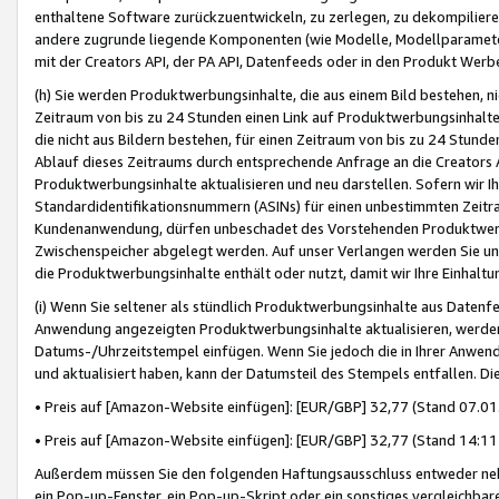
enthaltene Software zurückzuentwickeln, zu zerlegen, zu dekompilier
andere zugrunde liegende Komponenten (wie Modelle, Modellparameter
mit der Creators API, der PA API, Datenfeeds oder in den Produkt Werb
(h) Sie werden Produktwerbungsinhalte, die aus einem Bild bestehen, ni
Zeitraum von bis zu 24 Stunden einen Link auf Produktwerbungsinhalte
die nicht aus Bildern bestehen, für einen Zeitraum von bis zu 24 Stund
Ablauf dieses Zeitraums durch entsprechende Anfrage an die Creators 
Produktwerbungsinhalte aktualisieren und neu darstellen. Sofern wir Ih
Standardidentifikationsnummern (ASINs) für einen unbestimmten Zeitra
Kundenanwendung, dürfen unbeschadet des Vorstehenden Produktwerbu
Zwischenspeicher abgelegt werden. Auf unser Verlangen werden Sie un
die Produktwerbungsinhalte enthält oder nutzt, damit wir Ihre Einhalt
(i) Wenn Sie seltener als stündlich Produktwerbungsinhalte aus Datenfe
Anwendung angezeigten Produktwerbungsinhalte aktualisieren, werden 
Datums-/Uhrzeitstempel einfügen. Wenn Sie jedoch die in Ihrer Anwe
und aktualisiert haben, kann der Datumsteil des Stempels entfallen. Dies
• Preis auf [Amazon-Website einfügen]: [EUR/GBP] 32,77 (Stand 07.01.
• Preis auf [Amazon-Website einfügen]: [EUR/GBP] 32,77 (Stand 14:11 
Außerdem müssen Sie den folgenden Haftungsausschluss entweder neb
ein Pop-up-Fenster, ein Pop-up-Skript oder ein sonstiges vergleichba