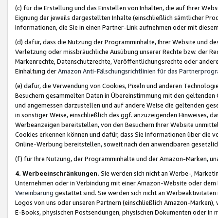
(c) für die Erstellung und das Einstellen von Inhalten, die auf Ihrer We
Eignung der jeweils dargestellten Inhalte (einschließlich sämtlicher 
Informationen, die Sie in einen Partner-Link aufnehmen oder mit diese
(d) dafür, dass die Nutzung der Programminhalte, Ihrer Website und des 
Verletzung oder missbräuchliche Ausübung unserer Rechte bzw. der Recht
Markenrechte, Datenschutzrechte, Veröffentlichungsrechte oder anderer
Einhaltung der
Amazon Anti-Fälschungsrichtlinien für das Partnerpro
(e) dafür, die Verwendung von Cookies, Pixeln und anderen Technologien
Besuchern gesammelten Daten in Übereinstimmung mit den geltenden Ge
und angemessen darzustellen und auf andere Weise die geltenden geset
in sonstiger Weise, einschließlich des ggf. anzuzeigenden Hinweises, d
Werbeanzeigen bereitstellen, von den Besuchern Ihrer Website unmitte
Cookies erkennen können und dafür, dass Sie Informationen über die v
Online-Werbung bereitstellen, soweit nach den anwendbaren gesetzlic
(f) für Ihre Nutzung, der Programminhalte und der Amazon-Marken, u
4. Werbeeinschränkungen.
Sie werden sich nicht an Werbe-, Market
Unternehmen oder in Verbindung mit einer Amazon-Website oder dem Pa
Vereinbarung
gestattet sind. Sie werden sich nicht an Werbeaktivitäten
Logos von uns oder unseren Partnern (einschließlich Amazon-Marken), 
E-Books, physischen Postsendungen, physischen Dokumenten oder in 