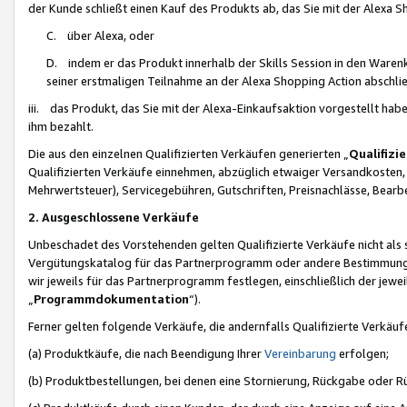
der Kunde schließt einen Kauf des Produkts ab, das Sie mit der Alexa 
C. über Alexa, oder
D. indem er das Produkt innerhalb der Skills Session in den Waren
seiner erstmaligen Teilnahme an der Alexa Shopping Action abschlie
iii. das Produkt, das Sie mit der Alexa-Einkaufsaktion vorgestellt ha
ihm bezahlt.
Die aus den einzelnen Qualifizierten Verkäufen generierten „
Qualifizi
Qualifizierten Verkäufe einnehmen, abzüglich etwaiger Versandkosten
Mehrwertsteuer), Servicegebühren, Gutschriften, Preisnachlässe, Bear
2. Ausgeschlossene Verkäufe
Unbeschadet des Vorstehenden gelten Qualifizierte Verkäufe nicht als
Vergütungskatalog für das Partnerprogramm oder andere Bestimmungen,
wir jeweils für das Partnerprogramm festlegen, einschließlich der jewe
„
Programmdokumentation
“).
Ferner gelten folgende Verkäufe, die andernfalls Qualifizierte Verkä
(a) Produktkäufe, die nach Beendigung Ihrer
Vereinbarung
erfolgen;
(b) Produktbestellungen, bei denen eine Stornierung, Rückgabe oder R