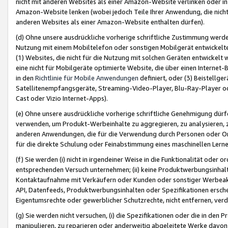
nicht mit anderen Websites als einer Amazon-Website verlinken oder i
Amazon-Website lenken (wobei jedoch Teile Ihrer Anwendung, die nich
anderen Websites als einer Amazon-Website enthalten dürfen).
(d) Ohne unsere ausdrückliche vorherige schriftliche Zustimmung werd
Nutzung mit einem Mobiltelefon oder sonstigen Mobilgerät entwickelt
(1) Websites, die nicht für die Nutzung mit solchen Geräten entwickelt
eine nicht für Mobilgeräte optimierte Website, die über einen Interne
in den
Richtlinie für Mobile Anwendungen
definiert, oder (3) Beistellge
Satellitenempfangsgeräte, Streaming-Video-Player, Blu-Ray-Player ode
Cast oder Vizio Internet-Apps).
(e) Ohne unsere ausdrückliche vorherige schriftliche Genehmigung dürfe
verwenden, um Produkt-Werbeinhalte zu aggregieren, zu analysieren, 
anderen Anwendungen, die für die Verwendung durch Personen oder Or
für die direkte Schulung oder Feinabstimmung eines maschinellen Lern
(f) Sie werden (i) nicht in irgendeiner Weise in die Funktionalität ode
entsprechenden Versuch unternehmen; (ii) keine Produktwerbungsinha
Kontaktaufnahme mit Verkäufern oder Kunden oder sonstiger Werbeaktiv
API, Datenfeeds, Produktwerbungsinhalten oder Spezifikationen erschei
Eigentumsrechte oder gewerblicher Schutzrechte, nicht entfernen, verd
(g) Sie werden nicht versuchen, (i) die Spezifikationen oder die in de
manipulieren, zu reparieren oder anderweitig abgeleitete Werke davon z