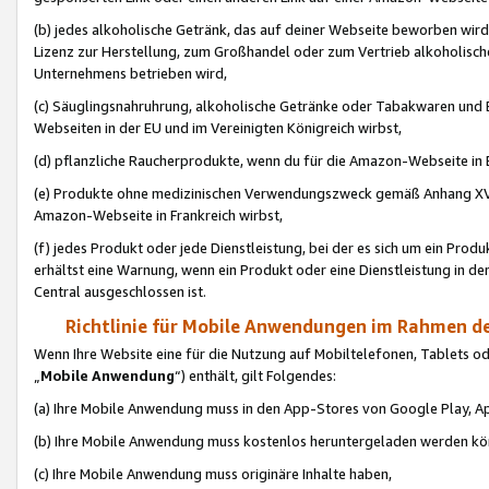
(b) jedes alkoholische Getränk, das auf deiner Webseite beworben wird
Lizenz zur Herstellung, zum Großhandel oder zum Vertrieb alkoholisch
Unternehmens betrieben wird,
(c) Säuglingsnahruhrung, alkoholische Getränke oder Tabakwaren und E
Webseiten in der EU und im Vereinigten Königreich wirbst,
(d) pflanzliche Raucherprodukte, wenn du für die Amazon-Webseite in B
(e) Produkte ohne medizinischen Verwendungszweck gemäß Anhang XVI 
Amazon-Webseite in Frankreich wirbst,
(f) jedes Produkt oder jede Dienstleistung, bei der es sich um ein Prod
erhältst eine Warnung, wenn ein Produkt oder eine Dienstleistung in de
Central ausgeschlossen ist.
Richtlinie für Mobile Anwendungen im Rahmen de
Wenn Ihre Website eine für die Nutzung auf Mobiltelefonen, Tablets 
„
Mobile Anwendung
“) enthält, gilt Folgendes:
(a) Ihre Mobile Anwendung muss in den App-Stores von Google Play, A
(b) Ihre Mobile Anwendung muss kostenlos heruntergeladen werden könn
(c) Ihre Mobile Anwendung muss originäre Inhalte haben,