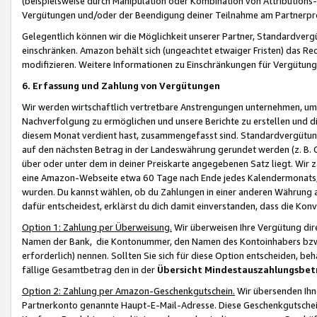
(beispielsweise durch Manipulation oder Kombination von Attributions-
Vergütungen und/oder der Beendigung deiner Teilnahme am Partnerp
Gelegentlich können wir die Möglichkeit unserer Partner, Standardv
einschränken. Amazon behält sich (ungeachtet etwaiger Fristen) das Re
modifizieren. Weitere Informationen zu Einschränkungen für Vergütung
6. Erfassung und Zahlung von Vergütungen
Wir werden wirtschaftlich vertretbare Anstrengungen unternehmen, um 
Nachverfolgung zu ermöglichen und unsere Berichte zu erstellen und di
diesem Monat verdient hast, zusammengefasst sind. Standardvergütung
auf den nächsten Betrag in der Landeswährung gerundet werden (z. B. C
über oder unter dem in deiner Preiskarte angegebenen Satz liegt. Wir
eine Amazon-Webseite etwa 60 Tage nach Ende jedes Kalendermonats, i
wurden. Du kannst wählen, ob du Zahlungen in einer anderen Währung
dafür entscheidest, erklärst du dich damit einverstanden, dass die K
Option 1: Zahlung per Überweisung.
Wir überweisen Ihre Vergütung dir
Namen der Bank, die Kontonummer, den Namen des Kontoinhabers bzw. a
erforderlich) nennen. Sollten Sie sich für diese Option entscheiden, be
fällige Gesamtbetrag den in der
Übersicht Mindestauszahlungsbet
Option 2: Zahlung per Amazon-Geschenkgutschein.
Wir übersenden Ihne
Partnerkonto genannte Haupt-E-Mail-Adresse. Diese Geschenkgutschei