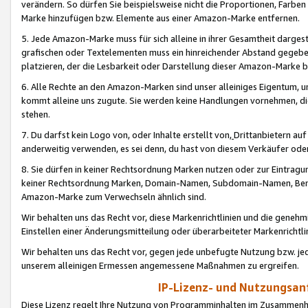
verändern. So dürfen Sie beispielsweise nicht die Proportionen, Farb
Marke hinzufügen bzw. Elemente aus einer Amazon-Marke entfernen.
5. Jede Amazon-Marke muss für sich alleine in ihrer Gesamtheit darge
grafischen oder Textelementen muss ein hinreichender Abstand gegebe
platzieren, der die Lesbarkeit oder Darstellung dieser Amazon-Marke b
6. Alle Rechte an den Amazon-Marken sind unser alleiniges Eigentum, 
kommt alleine uns zugute. Sie werden keine Handlungen vornehmen, 
stehen.
7. Du darfst kein Logo von, oder Inhalte erstellt von,
Drittanbietern au
anderweitig verwenden, es sei denn, du hast von diesem Verkäufer oder
8. Sie dürfen in keiner Rechtsordnung Marken nutzen oder zur Eintragu
keiner Rechtsordnung Marken, Domain-Namen, Subdomain-Namen, Benu
Amazon-Marke zum Verwechseln ähnlich sind.
Wir behalten uns das Recht vor, diese Markenrichtlinien und die gene
Einstellen einer Änderungsmitteilung oder überarbeiteter Markenricht
Wir behalten uns das Recht vor, gegen jede unbefugte Nutzung bzw. jede 
unserem alleinigen Ermessen angemessene Maßnahmen zu ergreifen.
IP-Lizenz- und Nutzungsan
Diese Lizenz regelt Ihre Nutzung von Programminhalten im Zusammen