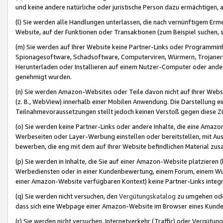
und keine andere natürliche oder juristische Person dazu ermächtigen, a
(l) Sie werden alle Handlungen unterlassen, die nach vernünftigem Erme
Website, auf der Funktionen oder Transaktionen (zum Beispiel suchen, s
(m) Sie werden auf Ihrer Website keine Partner-Links oder Programmin
Spionagesoftware, Schadsoftware, Computerviren, Würmern, Trojaner
Herunterladen oder Installieren auf einem Nutzer-Computer oder ande
genehmigt wurden.
(n) Sie werden Amazon-Websites oder Teile davon nicht auf Ihrer Websi
(z. B., WebView) innerhalb einer Mobilen Anwendung. Die Darstellung ein
Teilnahmevoraussetzungen stellt jedoch keinen Verstoß gegen diese Zif
(o) Sie werden keine Partner-Links oder andere Inhalte, die eine Am
Werbeseiten oder Layer-Werbung einstellen oder bereitstellen, mit Au
bewerben, die eng mit dem auf Ihrer Website befindlichen Material z
(p) Sie werden in Inhalte, die Sie auf einer Amazon-Website platzier
Werbediensten oder in einer Kundenbewertung, einem Forum, einem Wun
einer Amazon-Website verfügbaren Kontext) keine Partner-Links integr
(q) Sie werden nicht versuchen, den
Vergütungskatalog
zu umgehen oder
dass sich eine Webpage einer Amazon-Website im Browser eines Kunden 
(r) Sie werden nicht versuchen, Internetverkehr (Traffic) oder Vergü