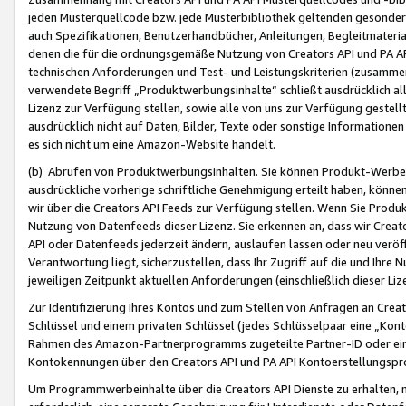
jeden Musterquellcode bzw. jede Musterbibliothek geltenden gesonder
auch Spezifikationen, Benutzerhandbücher, Anleitungen, Begleitmaterial
denen die für die ordnungsgemäße Nutzung von Creators API und PA A
technischen Anforderungen und Test- und Leistungskriterien (zusammen
verwendete Begriff „Produktwerbungsinhalte“ schließt ausdrücklich al
Lizenz zur Verfügung stellen, sowie alle von uns zur Verfügung gestel
ausdrücklich nicht auf Daten, Bilder, Texte oder sonstige Informatione
es sich nicht um eine Amazon-Website handelt.
(b) Abrufen von Produktwerbungsinhalten. Sie können Produkt-Werbein
ausdrückliche vorherige schriftliche Genehmigung erteilt haben, könn
wir über die Creators API Feeds zur Verfügung stellen. Wenn Sie Produk
Nutzung von Datenfeeds dieser Lizenz. Sie erkennen an, dass wir Creat
API oder Datenfeeds jederzeit ändern, auslaufen lassen oder neu veröffe
Verantwortung liegt, sicherzustellen, dass Ihr Zugriff auf die und Ihr
jeweiligen Zeitpunkt aktuellen Anforderungen (einschließlich dieser Liz
Zur Identifizierung Ihres Kontos und zum Stellen von Anfragen an Crea
Schlüssel und einem privaten Schlüssel (jedes Schlüsselpaar eine „Kon
Rahmen des Amazon-Partnerprogramms zugeteilte Partner-ID oder ein
Kontokennungen über den Creators API und PA API Kontoerstellungspro
Um Programmwerbeinhalte über die Creators API Dienste zu erhalten, m