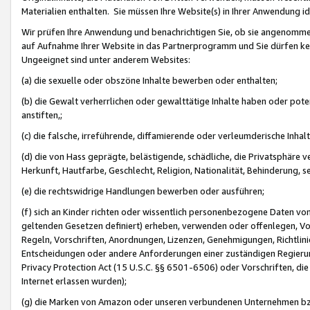
Materialien enthalten. Sie müssen Ihre Website(s) in Ihrer Anwendung ide
Wir prüfen Ihre Anwendung und benachrichtigen Sie, ob sie angenommen
auf Aufnahme Ihrer Website in das Partnerprogramm und Sie dürfen kei
Ungeeignet sind unter anderem Websites:
(a) die sexuelle oder obszöne Inhalte bewerben oder enthalten;
(b) die Gewalt verherrlichen oder gewalttätige Inhalte haben oder pot
anstiften,;
(c) die falsche, irreführende, diffamierende oder verleumderische Inha
(d) die von Hass geprägte, belästigende, schädliche, die Privatsphäre v
Herkunft, Hautfarbe, Geschlecht, Religion, Nationalität, Behinderung, 
(e) die rechtswidrige Handlungen bewerben oder ausführen;
(f) sich an Kinder richten oder wissentlich personenbezogene Daten vo
geltenden Gesetzen definiert) erheben, verwenden oder offenlegen, Vo
Regeln, Vorschriften, Anordnungen, Lizenzen, Genehmigungen, Richtlini
Entscheidungen oder andere Anforderungen einer zuständigen Regierung
Privacy Protection Act (15 U.S.C. §§ 6501-6506) oder Vorschriften, di
Internet erlassen wurden);
(g) die Marken von Amazon oder unseren verbundenen Unternehmen b