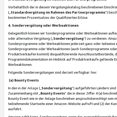
Vorbehaltlich der in diesem Vergütungskatalog beschriebenen Einschr
(„
Standardvergütung im Rahmen des Partnerprogramms
“) besc
bestimmten Prozentsatzes der Qualifizierten Erlöse.
4. Sondervergütung oder Werbeaktionen
Gelegentlich können wir Sonderprogramme oder Werbeaktionen auflegen,
oder alternative Vergütung („
Sondervergütung
”) zu verdienen. Amazo
Sonderprogramme oder Werbeaktionen jederzeit ganz oder teilweise einz
Sonderprogramme oder Werbeaktionen (auch Sonderprogramme oder We
Produktverkäufen kommt) disqualifizierende Ausschlusstatbestände, di
Programmdokumentation im Hinblick auf Produktverkäufe geltende E
Werbeaktionen.
Folgende Sondervergütungen sind derzeit verfügbar:
hier
.
(a) Bounty Events
In den in der
Anlage
(„
Sondervergütung
“) aufgeführten Ländern sind
Zusammenhang mit „
Bounty Events
“ die in dieser Ziffer 4 (a) besch
Bounty Event wie in der Anlage beschrieben anspruchsberechtigt sein mu
teilnehmende Startseite einer Amazon-Website aufruft und (2) der Kun
ausführt.
Amazon zahlt keine Sondervergütung, wenn das zugrundeliegende Boun