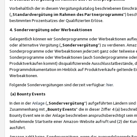
Vorbehaltlich der in diesem Vergütungskatalog beschriebenen Einschr
(„
Standardvergütung im Rahmen des Partnerprogramms
“) besc
bestimmten Prozentsatzes der Qualifizierten Erlöse.
4. Sondervergütung oder Werbeaktionen
Gelegentlich können wir Sonderprogramme oder Werbeaktionen auflegen,
oder alternative Vergütung („
Sondervergütung
”) zu verdienen. Amazo
Sonderprogramme oder Werbeaktionen jederzeit ganz oder teilweise einz
Sonderprogramme oder Werbeaktionen (auch Sonderprogramme oder We
Produktverkäufen kommt) disqualifizierende Ausschlusstatbestände, di
Programmdokumentation im Hinblick auf Produktverkäufe geltende E
Werbeaktionen.
Folgende Sondervergütungen sind derzeit verfügbar:
hier
.
(a) Bounty Events
In den in der
Anlage
(„
Sondervergütung
“) aufgeführten Ländern sind
Zusammenhang mit „
Bounty Events
“ die in dieser Ziffer 4 (a) besch
Bounty Event wie in der Anlage beschrieben anspruchsberechtigt sein mu
teilnehmende Startseite einer Amazon-Website aufruft und (2) der Kun
ausführt.
Amazon zahlt keine Sondervergütung, wenn das zugrundeliegende Boun