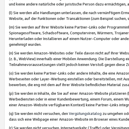
und keine andere natürliche oder juristische Person dazu ermächtigen, a
(l) Sie werden alle Handlungen unterlassen, die nach vernünftigem Erme
Website, auf der Funktionen oder Transaktionen (zum Beispiel suchen, s
(m) Sie werden auf Ihrer Website keine Partner-Links oder Programmin
Spionagesoftware, Schadsoftware, Computerviren, Würmern, Trojaner
Herunterladen oder Installieren auf einem Nutzer-Computer oder ande
genehmigt wurden.
(n) Sie werden Amazon-Websites oder Teile davon nicht auf Ihrer Websi
(z. B., WebView) innerhalb einer Mobilen Anwendung. Die Darstellung ein
Teilnahmevoraussetzungen stellt jedoch keinen Verstoß gegen diese Zif
(o) Sie werden keine Partner-Links oder andere Inhalte, die eine Am
Werbeseiten oder Layer-Werbung einstellen oder bereitstellen, mit Au
bewerben, die eng mit dem auf Ihrer Website befindlichen Material z
(p) Sie werden in Inhalte, die Sie auf einer Amazon-Website platzier
Werbediensten oder in einer Kundenbewertung, einem Forum, einem Wun
einer Amazon-Website verfügbaren Kontext) keine Partner-Links integr
(q) Sie werden nicht versuchen, den
Vergütungskatalog
zu umgehen oder
dass sich eine Webpage einer Amazon-Website im Browser eines Kunden 
(r) Sie werden nicht versuchen, Internetverkehr (Traffic) oder Vergü