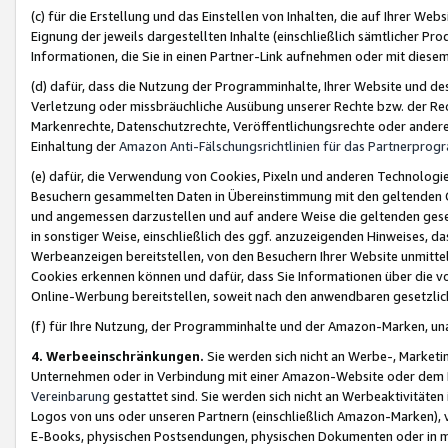
(c) für die Erstellung und das Einstellen von Inhalten, die auf Ihrer We
Eignung der jeweils dargestellten Inhalte (einschließlich sämtlicher 
Informationen, die Sie in einen Partner-Link aufnehmen oder mit diese
(d) dafür, dass die Nutzung der Programminhalte, Ihrer Website und des 
Verletzung oder missbräuchliche Ausübung unserer Rechte bzw. der Recht
Markenrechte, Datenschutzrechte, Veröffentlichungsrechte oder anderer
Einhaltung der
Amazon Anti-Fälschungsrichtlinien für das Partnerpro
(e) dafür, die Verwendung von Cookies, Pixeln und anderen Technologien
Besuchern gesammelten Daten in Übereinstimmung mit den geltenden Ge
und angemessen darzustellen und auf andere Weise die geltenden geset
in sonstiger Weise, einschließlich des ggf. anzuzeigenden Hinweises, d
Werbeanzeigen bereitstellen, von den Besuchern Ihrer Website unmitte
Cookies erkennen können und dafür, dass Sie Informationen über die v
Online-Werbung bereitstellen, soweit nach den anwendbaren gesetzlic
(f) für Ihre Nutzung, der Programminhalte und der Amazon-Marken, u
4. Werbeeinschränkungen.
Sie werden sich nicht an Werbe-, Market
Unternehmen oder in Verbindung mit einer Amazon-Website oder dem Pa
Vereinbarung
gestattet sind. Sie werden sich nicht an Werbeaktivitäten
Logos von uns oder unseren Partnern (einschließlich Amazon-Marken), 
E-Books, physischen Postsendungen, physischen Dokumenten oder in 