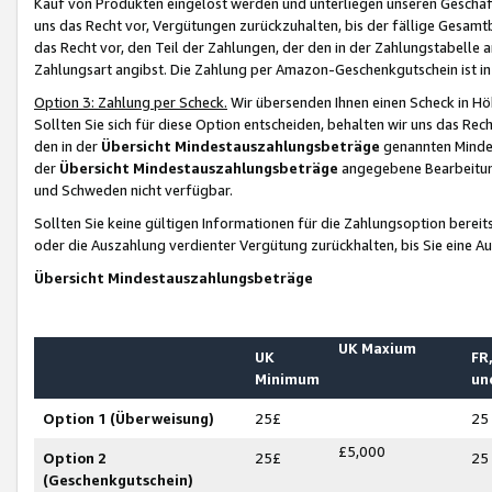
Kauf von Produkten eingelöst werden und unterliegen unseren Geschäf
uns das Recht vor, Vergütungen zurückzuhalten, bis der fällige Gesamt
das Recht vor, den Teil der Zahlungen, der den in der Zahlungstabelle 
Zahlungsart angibst. Die Zahlung per Amazon-Geschenkgutschein ist in
Option 3: Zahlung per Scheck.
Wir übersenden Ihnen einen Scheck in Höh
Sollten Sie sich für diese Option entscheiden, behalten wir uns das Rec
den in der
Übersicht Mindestauszahlungsbeträge
genannten Mindest
der
Übersicht Mindestauszahlungsbeträge
angegebene Bearbeitung
und Schweden nicht verfügbar.
Sollten Sie keine gültigen Informationen für die Zahlungsoption bereit
oder die Auszahlung verdienter Vergütung zurückhalten, bis Sie eine A
Übersicht Mindestauszahlungsbeträge
UK Maxium
UK
FR,
Minimum
un
Option 1 (Überweisung)
25£
25
£5,000
Option 2
25£
25
(Geschenkgutschein)