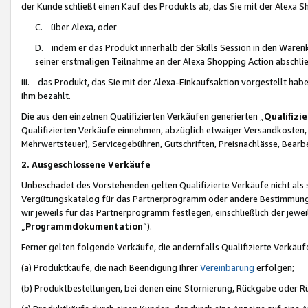
der Kunde schließt einen Kauf des Produkts ab, das Sie mit der Alexa 
C. über Alexa, oder
D. indem er das Produkt innerhalb der Skills Session in den Waren
seiner erstmaligen Teilnahme an der Alexa Shopping Action abschlie
iii. das Produkt, das Sie mit der Alexa-Einkaufsaktion vorgestellt ha
ihm bezahlt.
Die aus den einzelnen Qualifizierten Verkäufen generierten „
Qualifizi
Qualifizierten Verkäufe einnehmen, abzüglich etwaiger Versandkosten
Mehrwertsteuer), Servicegebühren, Gutschriften, Preisnachlässe, Bear
2. Ausgeschlossene Verkäufe
Unbeschadet des Vorstehenden gelten Qualifizierte Verkäufe nicht als
Vergütungskatalog für das Partnerprogramm oder andere Bestimmungen,
wir jeweils für das Partnerprogramm festlegen, einschließlich der jewe
„
Programmdokumentation
“).
Ferner gelten folgende Verkäufe, die andernfalls Qualifizierte Verkä
(a) Produktkäufe, die nach Beendigung Ihrer
Vereinbarung
erfolgen;
(b) Produktbestellungen, bei denen eine Stornierung, Rückgabe oder R