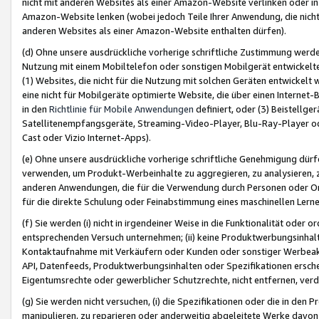
nicht mit anderen Websites als einer Amazon-Website verlinken oder i
Amazon-Website lenken (wobei jedoch Teile Ihrer Anwendung, die nich
anderen Websites als einer Amazon-Website enthalten dürfen).
(d) Ohne unsere ausdrückliche vorherige schriftliche Zustimmung werd
Nutzung mit einem Mobiltelefon oder sonstigen Mobilgerät entwickelt
(1) Websites, die nicht für die Nutzung mit solchen Geräten entwickelt
eine nicht für Mobilgeräte optimierte Website, die über einen Interne
in den
Richtlinie für Mobile Anwendungen
definiert, oder (3) Beistellge
Satellitenempfangsgeräte, Streaming-Video-Player, Blu-Ray-Player ode
Cast oder Vizio Internet-Apps).
(e) Ohne unsere ausdrückliche vorherige schriftliche Genehmigung dürfe
verwenden, um Produkt-Werbeinhalte zu aggregieren, zu analysieren, 
anderen Anwendungen, die für die Verwendung durch Personen oder Or
für die direkte Schulung oder Feinabstimmung eines maschinellen Lern
(f) Sie werden (i) nicht in irgendeiner Weise in die Funktionalität ode
entsprechenden Versuch unternehmen; (ii) keine Produktwerbungsinha
Kontaktaufnahme mit Verkäufern oder Kunden oder sonstiger Werbeaktiv
API, Datenfeeds, Produktwerbungsinhalten oder Spezifikationen erschei
Eigentumsrechte oder gewerblicher Schutzrechte, nicht entfernen, verd
(g) Sie werden nicht versuchen, (i) die Spezifikationen oder die in de
manipulieren, zu reparieren oder anderweitig abgeleitete Werke davon z