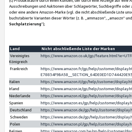
(c) Produktkäufe durch einen Kunden, der durch eine Anzeige auf eine 
Ausschreibungen und Auktionen über Schlagwörter, Suchbegriffe oder 
oder eine andere Amazon-Marke (vgl. die nicht abschließende Liste un
buchstabierte Varianten dieser Wörter (z. B. „ammazon“, „amaozn“ und „
Suchplatzierung
”);
Land
Nicht abschließende Liste der Marken
Vereinigtes
https://www.amazon.co.uk/gp/feature.html?ie=U
Königreich
Frankreich
https://www.amazon.fr/gp/help/customer/displa
E78834F9BA58__SECTION_64DE0ED1D744420E9
Italien
https://www.amazon.it/gp/help/customer/display
Irland
https://www.amazon.ie/gp/help/customer/displa
Niederlande
https://www.amazon.nl/gp/help/customer/display
Spanien
https://www.amazon.es/gp/help/customer/display
Deutschland
https://www.amazon.de/gp/help/customer/displa
Schweden
https://www.amazon.de/gp/help/customer/displa
Polen
https://www.amazon.pl/gp/help/customer/display
Belgien
https://www.amazon.com.be/gp/help/customer/d