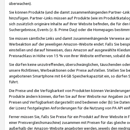
überwachen).
Sie können Produkte (und die damit zusammenhängenden Partner-Links)
hinzufügen. Partner-Links müssen auf Produkte (wie im Produktkatalog de
sich zusätzlich originäre Inhalte auf Ihrer Website befinden, die für 
Suchergebnisse, Events (z. B. Prime Day) oder die Homepages bestimmte
Sie müssen sämtliche Links und damit zusammenhängende Verweise auf z
Werbeaktion auf der jeweiligen Amazon-Website endet. Falls Sie beisp
einstellen und darauf hinweisen, dass Amazon auf ausgewählte Kleidun
Preisnachlass in Höhe von 15 % von Ihrer Website entfernen, sobald di
Sie dürfen keine unzutreffenden, überschwänglichen, täuschenden od
unsere Richtlinien, Werbeaktionen oder Preise aufstellen. Stellen Sie 
angebotenen Smartphone mit 64 GB Speicherkapazität ein, so dürfen S
führt.
Die Preise und die Verfügbarkeit von Produkten können Veränderungen 
Produkte ändern können, dürfen Sie auf Ihrer Website nur Angaben zu P
Preisen und Verfügbarkeit dargestellt sind bedienen oder (b) Sie Daten
der Lizenz festgelegten Anforderungen für die Nutzung von PA API einh
Ferner müssen Sie, falls Sie Preise für ein Produkt auf Ihrer Website in 
einer Preisvergleichsmaschine) zusammen mit Preisen für das gleiche o
außerhalb der Amazon-Website angeboten werden, jeweils den niedrigst