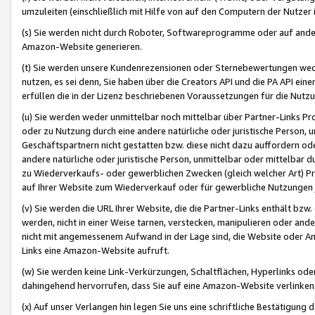
umzuleiten (einschließlich mit Hilfe von auf den Computern der Nutzer i
(s) Sie werden nicht durch Roboter, Softwareprogramme oder auf andere
Amazon-Website generieren.
(t) Sie werden unsere Kundenrezensionen oder Sternebewertungen wed
nutzen, es sei denn, Sie haben über die Creators API und die PA API e
erfüllen die in der Lizenz beschriebenen Voraussetzungen für die Nutzu
(u) Sie werden weder unmittelbar noch mittelbar über Partner-Links P
oder zu Nutzung durch eine andere natürliche oder juristische Person,
Geschäftspartnern nicht gestatten bzw. diese nicht dazu auffordern od
andere natürliche oder juristische Person, unmittelbar oder mittelbar
zu Wiederverkaufs- oder gewerblichen Zwecken (gleich welcher Art) 
auf Ihrer Website zum Wiederverkauf oder für gewerbliche Nutzungen 
(v) Sie werden die URL Ihrer Website, die die Partner-Links enthält b
werden, nicht in einer Weise tarnen, verstecken, manipulieren oder and
nicht mit angemessenem Aufwand in der Lage sind, die Website oder A
Links eine Amazon-Website aufruft.
(w) Sie werden keine Link-Verkürzungen, Schaltflächen, Hyperlinks ode
dahingehend hervorrufen, dass Sie auf eine Amazon-Website verlinken
(x) Auf unser Verlangen hin legen Sie uns eine schriftliche Bestätigung