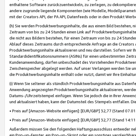
enthaltene Software zurückzuentwickeln, zu zerlegen, zu dekompilier
andere zugrunde liegende Komponenten (wie Modelle, Modellparameter
mit der Creators API, der PA API, Datenfeeds oder in den Produkt Werb
(h) Sie werden Produktwerbungsinhalte, die aus einem Bild bestehen, ni
Zeitraum von bis zu 24 Stunden einen Link auf Produktwerbungsinhalte
die nicht aus Bildern bestehen, für einen Zeitraum von bis zu 24 Stund
Ablauf dieses Zeitraums durch entsprechende Anfrage an die Creators 
Produktwerbungsinhalte aktualisieren und neu darstellen. Sofern wir Ih
Standardidentifikationsnummern (ASINs) für einen unbestimmten Zeitra
Kundenanwendung, dürfen unbeschadet des Vorstehenden Produktwerbu
Zwischenspeicher abgelegt werden. Auf unser Verlangen werden Sie un
die Produktwerbungsinhalte enthält oder nutzt, damit wir Ihre Einhalt
(i) Wenn Sie seltener als stündlich Produktwerbungsinhalte aus Datenfe
Anwendung angezeigten Produktwerbungsinhalte aktualisieren, werden 
Datums-/Uhrzeitstempel einfügen. Wenn Sie jedoch die in Ihrer Anwe
und aktualisiert haben, kann der Datumsteil des Stempels entfallen. Dies
• Preis auf [Amazon-Website einfügen]: [EUR/GBP] 32,77 (Stand 07.01.
• Preis auf [Amazon-Website einfügen]: [EUR/GBP] 32,77 (Stand 14:11 
Außerdem müssen Sie den folgenden Haftungsausschluss entweder neb
ein Pop-up-Fenster, ein Pop-up-Skript oder ein sonstiges vergleichba