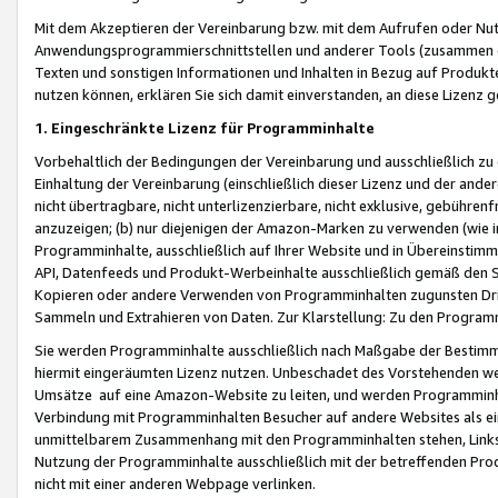
Mit dem Akzeptieren der Vereinbarung bzw. mit dem Aufrufen oder Nutz
Anwendungsprogrammierschnittstellen und anderer Tools (zusammen die
Texten und sonstigen Informationen und Inhalten in Bezug auf Produkte
nutzen können, erklären Sie sich damit einverstanden, an diese Lizenz 
1. Eingeschränkte Lizenz für Programminhalte
Vorbehaltlich der Bedingungen der Vereinbarung und ausschließlich z
Einhaltung der Vereinbarung (einschließlich dieser Lizenz und der ande
nicht übertragbare, nicht unterlizenzierbare, nicht exklusive, gebühren
anzuzeigen; (b) nur diejenigen der Amazon-Marken zu verwenden (wie in 
Programminhalte, ausschließlich auf Ihrer Website und in Übereinstimmu
API, Datenfeeds und Produkt-Werbeinhalte ausschließlich gemäß den Spe
Kopieren oder andere Verwenden von Programminhalten zugunsten Dri
Sammeln und Extrahieren von Daten. Zur Klarstellung: Zu den Program
Sie werden Programminhalte ausschließlich nach Maßgabe der Besti
hiermit eingeräumten Lizenz nutzen. Unbeschadet des Vorstehenden we
Umsätze auf eine Amazon-Website zu leiten, und werden Programminhal
Verbindung mit Programminhalten Besucher auf andere Websites als ein
unmittelbarem Zusammenhang mit den Programminhalten stehen, Links z
Nutzung der Programminhalte ausschließlich mit der betreffenden Pr
nicht mit einer anderen Webpage verlinken.