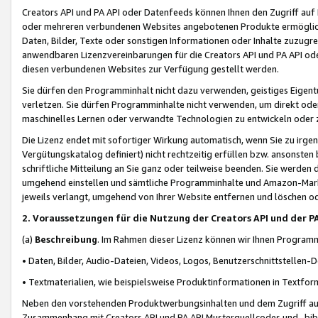
Creators API und PA API oder Datenfeeds können Ihnen den Zugriff auf D
oder mehreren verbundenen Websites angebotenen Produkte ermögliche
Daten, Bilder, Texte oder sonstigen Informationen oder Inhalte zuzugre
anwendbaren Lizenzvereinbarungen für die Creators API und PA API od
diesen verbundenen Websites zur Verfügung gestellt werden.
Sie dürfen den Programminhalt nicht dazu verwenden, geistiges Eigent
verletzen. Sie dürfen Programminhalte nicht verwenden, um direkt ode
maschinelles Lernen oder verwandte Technologien zu entwickeln oder zu
Die Lizenz endet mit sofortiger Wirkung automatisch, wenn Sie zu irg
Vergütungskatalog definiert) nicht rechtzeitig erfüllen bzw. ansonsten
schriftliche Mitteilung an Sie ganz oder teilweise beenden. Sie werden
umgehend einstellen und sämtliche Programminhalte und Amazon-Marke
jeweils verlangt, umgehend von Ihrer Website entfernen und löschen od
2. Voraussetzungen für die Nutzung der Creators API und der P
(a)
Beschreibung
. Im Rahmen dieser Lizenz können wir Ihnen Programmi
• Daten, Bilder, Audio-Dateien, Videos, Logos, Benutzerschnittstellen-
• Textmaterialien, wie beispielsweise Produktinformationen in Textfor
Neben den vorstehenden Produktwerbungsinhalten und dem Zugriff auf 
Zusammenhang mit Creators API und PA API Musterquellcodes und -bibli