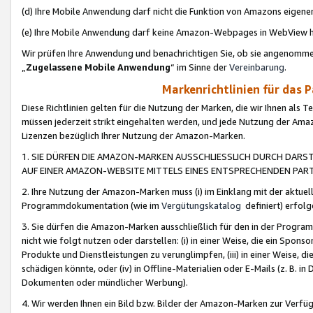
(d) Ihre Mobile Anwendung darf nicht die Funktion von Amazons eige
(e) Ihre Mobile Anwendung darf keine Amazon-Webpages in WebView 
Wir prüfen Ihre Anwendung und benachrichtigen Sie, ob sie angenomm
„
Zugelassene Mobile Anwendung
“ im Sinne der
Vereinbarung
.
Markenrichtlinien für das 
Diese Richtlinien gelten für die Nutzung der Marken, die wir Ihnen als 
müssen jederzeit strikt eingehalten werden, und jede Nutzung der Ama
Lizenzen bezüglich Ihrer Nutzung der Amazon-Marken.
1. SIE DÜRFEN DIE AMAZON-MARKEN AUSSCHLIESSLICH DURCH DARS
AUF EINER AMAZON-WEBSITE MITTELS EINES ENTSPRECHENDEN PART
2. Ihre Nutzung der Amazon-Marken muss (i) im Einklang mit der aktuells
Programmdokumentation (wie im
Vergütungskatalog
definiert) erfolg
3. Sie dürfen die Amazon-Marken ausschließlich für den in der Progr
nicht wie folgt nutzen oder darstellen: (i) in einer Weise, die ein Spo
Produkte und Dienstleistungen zu verunglimpfen, (iii) in einer Weise
schädigen könnte, oder (iv) in Offline-Materialien oder E-Mails (z. B.
Dokumenten oder mündlicher Werbung).
4. Wir werden Ihnen ein Bild bzw. Bilder der Amazon-Marken zur Verfüg