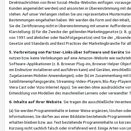
Direktnachrichten von Ihren Social-Media-Websites einfügen. vorausg
Kunden angemeldet werden) und ansonsten in Übereinstimmung mit der
stehen. Auf unser Verlangen stellen Sie uns repräsentative Mustermater
Bestimmungen eingehalten haben. Wir werden die Form und den Inhalt, di
Sie die Zertifizierung nicht in Übereinstimmung mit unserer Aufforderu
Klarstellung: (i) Für die Zwecke der geltenden Marketinggesetze (z. 
von 1991 und ähnlicher oder Nachfolgegesetze) sind Sie der „Absender“ j
Gesetze und Standards und Best Practices der Marketingbranche für 
5. Verbreitung von Partner-Links über Software und Geräte
Sie
nutzen bzw. keine Verlinkungen auf eine Amazon-Website wie nachsteh
Software-Applikationen (z. B. Browser Plug-ins, Browser Helper Objec
ein Endnutzer installieren und ausführen kann) und Geräten, einschlie
Zugelassenen Mobilen Anwendungen); oder (b) im Zusammenhang mit bzw.
Satellitenempfangsgeräte, Streaming-Video-Playern, Blu-Ray-Playern 
Viera Cast oder Vizio Internet Apps). Sie werden ohne ausdrückliche v
Entwicklung von Modellen des maschinellen Lernens oder verwandter 
6. Inhalte auf Ihrer Website
. Sie tragen die ausschließliche Verantwo
(a) Sie werden Programminhalte in keiner Weise ergänzen, löschen oder
Informationen; Sie dürfen aus einer Bilddatei bestehende Programminhal
erhalten bleiben bzw. aus Text bestehende Programminhalte so kürzen, 
Kürzung nicht sachlich falsch oder irreführend wird. Einige Arten von L