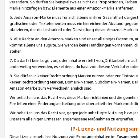
verändern. So dürfen Sie beispielsweise nicht die Proportionen, Farb
Marke hinzufügen bzw. Elemente aus einer Amazon-Marke entfernen.
5. Jede Amazon-Marke muss für sich alleine in ihrer Gesamtheit darge
grafischen oder Textelementen muss ein hinreichender Abstand gegebe
platzieren, der die Lesbarkeit oder Darstellung dieser Amazon-Marke b
6. Alle Rechte an den Amazon-Marken sind unser alleiniges Eigentum, 
kommt alleine uns zugute. Sie werden keine Handlungen vornehmen, 
stehen.
7. Du darfst kein Logo von, oder Inhalte erstellt von,
Drittanbietern au
anderweitig verwenden, es sei denn, du hast von diesem Verkäufer oder
8. Sie dürfen in keiner Rechtsordnung Marken nutzen oder zur Eintragu
keiner Rechtsordnung Marken, Domain-Namen, Subdomain-Namen, Benu
Amazon-Marke zum Verwechseln ähnlich sind.
Wir behalten uns das Recht vor, diese Markenrichtlinien und die gene
Einstellen einer Änderungsmitteilung oder überarbeiteter Markenricht
Wir behalten uns das Recht vor, gegen jede unbefugte Nutzung bzw. jede 
unserem alleinigen Ermessen angemessene Maßnahmen zu ergreifen.
IP-Lizenz- und Nutzungsan
Diese Lizenz regelt Ihre Nutzung von Programminhalten im Zusammen