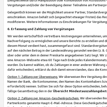
(beispielsweise durch Manipulation oder Kombination von Attributions-
Vergütungen und/oder der Beendigung deiner Teilnahme am Partnerp
Gelegentlich können wir die Möglichkeit unserer Partner, Standardv
einschränken. Amazon behält sich (ungeachtet etwaiger Fristen) das Re
modifizieren. Weitere Informationen zu Einschränkungen für Vergütung
6. Erfassung und Zahlung von Vergütungen
Wir werden wirtschaftlich vertretbare Anstrengungen unternehmen, um 
Nachverfolgung zu ermöglichen und unsere Berichte zu erstellen und di
diesem Monat verdient hast, zusammengefasst sind. Standardvergütung
auf den nächsten Betrag in der Landeswährung gerundet werden (z. B. C
über oder unter dem in deiner Preiskarte angegebenen Satz liegt. Wir
eine Amazon-Webseite etwa 60 Tage nach Ende jedes Kalendermonats, i
wurden. Du kannst wählen, ob du Zahlungen in einer anderen Währung
dafür entscheidest, erklärst du dich damit einverstanden, dass die K
Option 1: Zahlung per Überweisung.
Wir überweisen Ihre Vergütung dir
Namen der Bank, die Kontonummer, den Namen des Kontoinhabers bzw. a
erforderlich) nennen. Sollten Sie sich für diese Option entscheiden, be
fällige Gesamtbetrag den in der
Übersicht Mindestauszahlungsbet
Option 2: Zahlung per Amazon-Geschenkgutschein.
Wir übersenden Ihne
Partnerkonto genannte Haupt-E-Mail-Adresse. Diese Geschenkgutschei