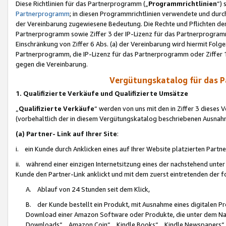
Diese Richtlinien für das Partnerprogramm („
Programmrichtlinien
“)
Partnerprogramm
; in diesen Programmrichtlinien verwendete und durch
der Vereinbarung zugewiesene Bedeutung. Die Rechte und Pflichten de
Partnerprogramm sowie Ziffer 3 der IP-Lizenz für das Partnerprogram
Einschränkung von Ziffer 6 Abs. (a) der Vereinbarung wird hiermit Fol
Partnerprogramm, die IP-Lizenz für das Partnerprogramm oder Ziffer 1
gegen die Vereinbarung.
Vergütungskatalog für das 
1. Qualifizierte Verkäufe und Qualifizierte Umsätze
„
Qualifizierte Verkäufe
“ werden von uns mit den in Ziffer 3 diese
(vorbehaltlich der in diesem Vergütungskatalog beschriebenen Ausnah
(a) Partner- Link auf Ihrer Site
:
i. ein Kunde durch Anklicken eines auf Ihrer Website platzierten Part
ii. während einer einzigen Internetsitzung eines der nachstehend unter (i)
Kunde den Partner-Link anklickt und mit dem zuerst eintretenden der f
A. Ablauf von 24 Stunden seit dem Klick,
B. der Kunde bestellt ein Produkt, mit Ausnahme eines digitalen P
Download einer Amazon Software oder Produkte, die unter dem N
Downloads“, „Amazon Coin“, „Kindle Books“, „Kindle Newspapers“, „