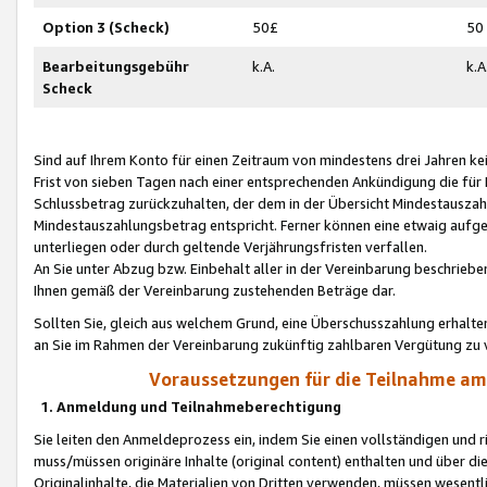
Option 3 (Scheck)
50£
50
Bearbeitungsgebühr
k.A.
k.A
Scheck
Sind auf Ihrem Konto für einen Zeitraum von mindestens drei Jahren kein
Frist von sieben Tagen nach einer entsprechenden Ankündigung die für
Schlussbetrag zurückzuhalten, der dem in der Übersicht Mindestausz
Mindestauszahlungsbetrag entspricht. Ferner können eine etwaig aufg
unterliegen oder durch geltende Verjährungsfristen verfallen.
An Sie unter Abzug bzw. Einbehalt aller in der Vereinbarung beschrieb
Ihnen gemäß der Vereinbarung zustehenden Beträge dar.
Sollten Sie, gleich aus welchem Grund, eine Überschusszahlung erhalte
an Sie im Rahmen der Vereinbarung zukünftig zahlbaren Vergütung zu 
Voraussetzungen für die Teilnahme a
1. Anmeldung und Teilnahmeberechtigung
Sie leiten den Anmeldeprozess ein, indem Sie einen vollständigen und 
muss/müssen originäre Inhalte (original content) enthalten und über d
Originalinhalte, die Materialien von Dritten verwenden, müssen wese