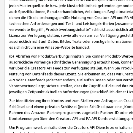
jeden Musterquellcode bzw. jede Musterbibliothek geltenden gesonder
auch Spezifikationen, Benutzerhandbücher, Anleitungen, Begleitmaterial
denen die für die ordnungsgemäße Nutzung von Creators API und PA A
technischen Anforderungen und Test- und Leistungskriterien (zusammen
verwendete Begriff „Produktwerbungsinhalte“ schließt ausdrücklich al
Lizenz zur Verfügung stellen, sowie alle von uns zur Verfügung gestel
ausdrücklich nicht auf Daten, Bilder, Texte oder sonstige Informatione
es sich nicht um eine Amazon-Website handelt.
(b) Abrufen von Produktwerbungsinhalten. Sie können Produkt-Werbein
ausdrückliche vorherige schriftliche Genehmigung erteilt haben, könn
wir über die Creators API Feeds zur Verfügung stellen. Wenn Sie Produk
Nutzung von Datenfeeds dieser Lizenz. Sie erkennen an, dass wir Creat
API oder Datenfeeds jederzeit ändern, auslaufen lassen oder neu veröffe
Verantwortung liegt, sicherzustellen, dass Ihr Zugriff auf die und Ihr
jeweiligen Zeitpunkt aktuellen Anforderungen (einschließlich dieser Liz
Zur Identifizierung Ihres Kontos und zum Stellen von Anfragen an Crea
Schlüssel und einem privaten Schlüssel (jedes Schlüsselpaar eine „Kon
Rahmen des Amazon-Partnerprogramms zugeteilte Partner-ID oder ein
Kontokennungen über den Creators API und PA API Kontoerstellungspro
Um Programmwerbeinhalte über die Creators API Dienste zu erhalten, m