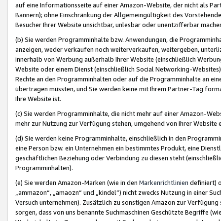
auf eine Informationsseite auf einer Amazon-Website, der nicht als Part
Bannern); ohne Einschränkung der Allgemeingültigkeit des Vorstehende
Besucher Ihrer Website unsichtbar, unlesbar oder unentzifferbar mache
(b) Sie werden Programminhalte bzw. Anwendungen, die Programminhalt
anzeigen, weder verkaufen noch weiterverkaufen, weitergeben, unterli
innerhalb von Werbung außerhalb Ihrer Website (einschließlich Werbun
Website oder einem Dienst (einschließlich Social Networking-Website
Rechte an den Programminhalten oder auf die Programminhalte an eine a
übertragen müssten, und Sie werden keine mit Ihrem Partner-Tag formati
Ihre Website ist.
(c) Sie werden Programminhalte, die nicht mehr auf einer Amazon-Websit
mehr zur Nutzung zur Verfügung stehen, umgehend von Ihrer Website e
(d) Sie werden keine Programminhalte, einschließlich in den Programmin
eine Person bzw. ein Unternehmen ein bestimmtes Produkt, eine Dienstle
geschäftlichen Beziehung oder Verbindung zu diesen steht (einschließli
Programminhalten).
(e) Sie werden Amazon-Marken (wie in den
Markenrichtlinien
definiert) 
„ammazon“, „amaozn“ und „kindel“) nicht zwecks Nutzung in einer Suc
Versuch unternehmen). Zusätzlich zu sonstigen Amazon zur Verfügung 
sorgen, dass von uns benannte Suchmaschinen Geschützte Begriffe (wie 