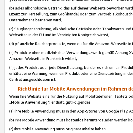
(b) jedes alkoholische Getränk, das auf deiner Webseite beworben wird
Lizenz zur Herstellung, zum Großhandel oder zum Vertrieb alkoholisch
Unternehmens betrieben wird,
(c) Säuglingsnahruhrung, alkoholische Getränke oder Tabakwaren und E
Webseiten in der EU und im Vereinigten Königreich wirbst,
(d) pflanzliche Raucherprodukte, wenn du für die Amazon-Webseite in B
(e) Produkte ohne medizinischen Verwendungszweck gemäß Anhang XVI 
Amazon-Webseite in Frankreich wirbst,
(f) jedes Produkt oder jede Dienstleistung, bei der es sich um ein Prod
erhältst eine Warnung, wenn ein Produkt oder eine Dienstleistung in de
Central ausgeschlossen ist.
Richtlinie für Mobile Anwendungen im Rahmen de
Wenn Ihre Website eine für die Nutzung auf Mobiltelefonen, Tablets 
„
Mobile Anwendung
“) enthält, gilt Folgendes:
(a) Ihre Mobile Anwendung muss in den App-Stores von Google Play, A
(b) Ihre Mobile Anwendung muss kostenlos heruntergeladen werden könn
(c) Ihre Mobile Anwendung muss originäre Inhalte haben,