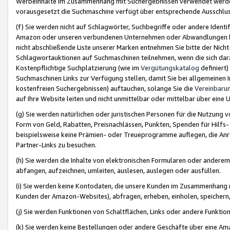
Werbeinhalte im Zusammenhang mit Suchergebnissen verwendet werden,
vorausgesetzt die Suchmaschine verfügt über entsprechende Ausschlu
(f) Sie werden nicht auf Schlagwörter, Suchbegriffe oder andere Ident
Amazon oder unseren verbundenen Unternehmen oder Abwandlungen bzw
nicht abschließende Liste unserer Marken entnehmen Sie bitte der Nich
Schlagwortauktionen auf Suchmaschinen teilnehmen, wenn die sich da
Kostenpflichtige Suchplatzierung (wie im
Vergütungskatalog
definiert
Suchmaschinen Links zur Verfügung stellen, damit Sie bei allgemeinen I
kostenfreien Suchergebnissen) auftauchen, solange Sie die
Vereinbaru
auf Ihre Website leiten und nicht unmittelbar oder mittelbar über eine
(g) Sie werden natürlichen oder juristischen Personen für die Nutzung 
Form von Geld, Rabatten, Preisnachlässen, Punkten, Spenden für Hilfs
beispielsweise keine Prämien- oder Treueprogramme auflegen, die Anrei
Partner-Links zu besuchen.
(h) Sie werden die Inhalte von elektronischen Formularen oder anderem M
abfangen, aufzeichnen, umleiten, auslesen, auslegen oder ausfüllen.
(i) Sie werden keine Kontodaten, die unsere Kunden im Zusammenhang 
Kunden der Amazon-Websites), abfragen, erheben, einholen, speichern,
(j) Sie werden Funktionen von Schaltflächen, Links oder andere Funkti
(k) Sie werden keine Bestellungen oder andere Geschäfte über eine Ama