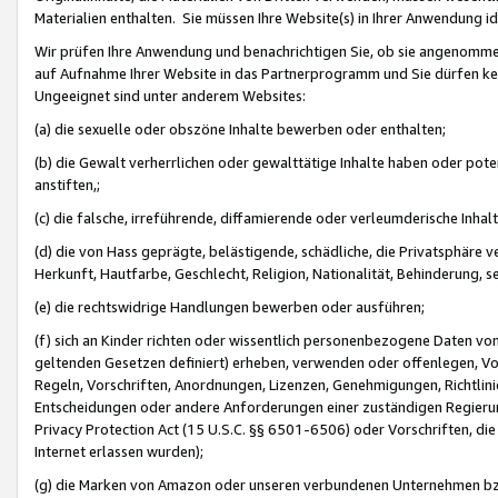
Materialien enthalten. Sie müssen Ihre Website(s) in Ihrer Anwendung ide
Wir prüfen Ihre Anwendung und benachrichtigen Sie, ob sie angenommen
auf Aufnahme Ihrer Website in das Partnerprogramm und Sie dürfen kei
Ungeeignet sind unter anderem Websites:
(a) die sexuelle oder obszöne Inhalte bewerben oder enthalten;
(b) die Gewalt verherrlichen oder gewalttätige Inhalte haben oder pot
anstiften,;
(c) die falsche, irreführende, diffamierende oder verleumderische Inha
(d) die von Hass geprägte, belästigende, schädliche, die Privatsphäre v
Herkunft, Hautfarbe, Geschlecht, Religion, Nationalität, Behinderung, 
(e) die rechtswidrige Handlungen bewerben oder ausführen;
(f) sich an Kinder richten oder wissentlich personenbezogene Daten vo
geltenden Gesetzen definiert) erheben, verwenden oder offenlegen, Vo
Regeln, Vorschriften, Anordnungen, Lizenzen, Genehmigungen, Richtlini
Entscheidungen oder andere Anforderungen einer zuständigen Regierung
Privacy Protection Act (15 U.S.C. §§ 6501-6506) oder Vorschriften, di
Internet erlassen wurden);
(g) die Marken von Amazon oder unseren verbundenen Unternehmen b