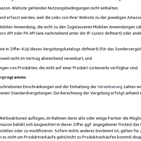
 Amazon-Website geltenden Nutzungsbedingungen nicht einhalten;
t und erfasst werden, weil die Links von Ihrer Website zu der jeweiligen Am
 Mobilen Anwendung, die nicht zu den Zugelassenen Mobilen Anwendungen zählt
s API oder PA API (wie nachstehend unter der IP-Lizenz definiert) oder ander
ie in Ziffer 4 (a) dieses Vergütungskatalogs definiert) (für das Sonderverg
weit nicht im Vertrag abweichend vereinbart, und
ngen von Produkten, die nicht auf einer Produkt-Listenseite verfügbar sind.
nerprogramms
eschriebenen Einschränkungen und der Einhaltung der
Vereinbarung
zahlen wir
ebenen Standardvergütungen. Die Berechnung der Vergütung erfolgt anhand e
beaktionen auflegen, im Rahmen derer alle oder einige Partner die Möglichk
Amazon behält sich (ungeachtet in dieser Ziffer ggf. angegebener Fristen) d
ustellen oder zu modifizieren. Sofern nichts anderes bestimmt ist, gelten 
s nicht um Produktverkäufe geht/nicht zu Produktverkäufen kommt) disqua