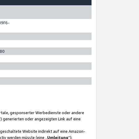
89F6-
280
ortale, gesponserter Werbedienste oder andere
“) generierten oder angezeigten Link auf eine
ngeschaltete Website indirekt auf eine Amazon-
ktiv werden müsste (eine „
Umleitung
“);