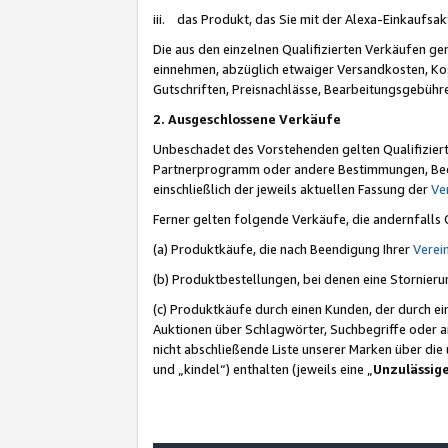
iii. das Produkt, das Sie mit der Alexa-Einkaufsa
Die aus den einzelnen Qualifizierten Verkäufen gen
einnehmen, abzüglich etwaiger Versandkosten, Ko
Gutschriften, Preisnachlässe, Bearbeitungsgebühr
2. Ausgeschlossene Verkäufe
Unbeschadet des Vorstehenden gelten Qualifiziert
Partnerprogramm oder andere Bestimmungen, Beding
einschließlich der jeweils aktuellen Fassung der
Ve
Ferner gelten folgende Verkäufe, die andernfalls
(a) Produktkäufe, die nach Beendigung Ihrer
Verei
(b) Produktbestellungen, bei denen eine Stornier
(c) Produktkäufe durch einen Kunden, der durch e
Auktionen über Schlagwörter, Suchbegriffe oder a
nicht abschließende Liste unserer Marken über di
und „kindel“) enthalten (jeweils eine „
Unzulässig