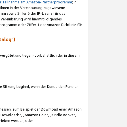
ur Teilnahme am Amazon-Partnerprogramm
; in
 ihnen in der Vereinbarung zugewiesene
m sowie Ziffer 3 der IP-Lizenz für das
 Vereinbarung wird hiermit Folgendes
programm oder Ziffer 1 der Amazon Richtlinie für
talog“)
ergütet und liegen (vorbehaltlich der in diesem
i die Sitzung beginnt, wenn der Kunde den Partner-
Ermessen, zum Beispiel der Download einer Amazon
 Downloads“, „Amazon Coin“, „Kindle Books“,
trieben werden, oder