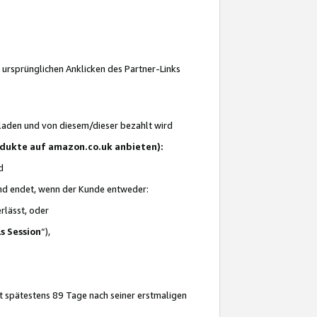
 ursprünglichen Anklicken des Partner-Links
laden und von diesem/dieser bezahlt wird
rodukte auf amazon.co.uk anbieten):
d
 und endet, wenn der Kunde entweder:
erlässt, oder
ls Session
“),
t spätestens 89 Tage nach seiner erstmaligen