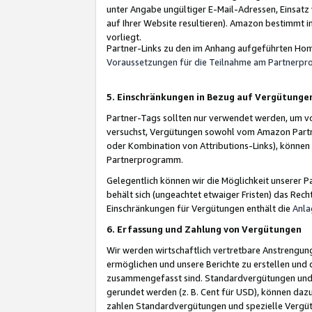
unter Angabe ungültiger E-Mail-Adressen, Einsatz
auf Ihrer Website resultieren). Amazon bestimmt i
vorliegt.
Partner-Links zu den im Anhang aufgeführten Hom
Voraussetzungen für die Teilnahme am Partnerp
5. Einschränkungen in Bezug auf Vergütunge
Partner-Tags sollten nur verwendet werden, um von 
versuchst, Vergütungen sowohl vom Amazon Partn
oder Kombination von Attributions-Links), könne
Partnerprogramm.
Gelegentlich können wir die Möglichkeit unsere
behält sich (ungeachtet etwaiger Fristen) das Rec
Einschränkungen für Vergütungen enthält die
Anla
6. Erfassung und Zahlung von Vergütungen
Wir werden wirtschaftlich vertretbare Anstrengu
ermöglichen und unsere Berichte zu erstellen und 
zusammengefasst sind. Standardvergütungen und s
gerundet werden (z. B. Cent für USD), können dazu
zahlen Standardvergütungen und spezielle Vergüt