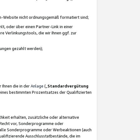
azon-Website nicht ordnungsgemäß formatiert sind;
, oder über einen Partner-Link in einer
e Verlinkungstools, die wir Ihnen ggf. zur
ütungen gezahlt werden);
 Ihnen die in der
Anlage
(„
Standardvergütung
ines bestimmten Prozentsatzes der Qualifizierten
eit erhalten, zusätzliche oder alternative
as Recht vor, Sonderprogramme oder
für alle Sonderprogramme oder Werbeaktionen (auch
lifizierende Ausschlusstatbestände, die im