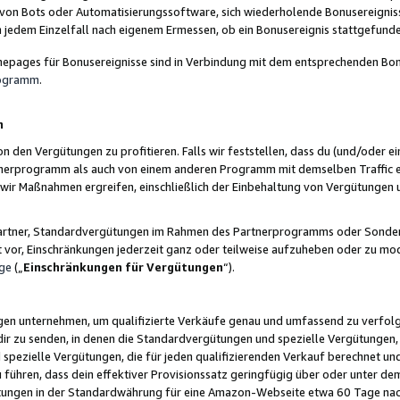
 von Bots oder Automatisierungssoftware, sich wiederholende Bonusereignisse
n jedem Einzelfall nach eigenem Ermessen, ob ein Bonusereignis stattgefund
epages für Bonusereignisse sind in Verbindung mit dem entsprechenden Bonu
rogramm
.
n
den Vergütungen zu profitieren. Falls wir feststellen, dass du (und/oder ein
erprogramm als auch von einem anderen Programm mit demselben Traffic ei
n wir Maßnahmen ergreifen, einschließlich der Einbehaltung von Vergütunge
r Partner, Standardvergütungen im Rahmen des Partnerprogramms oder Sonde
ht vor, Einschränkungen jederzeit ganz oder teilweise aufzuheben oder zu mod
ge
(„
Einschränkungen für Vergütungen
“).
ngen unternehmen, um qualifizierte Verkäufe genau und umfassend zu verfol
dir zu senden, in denen die Standardvergütungen und spezielle Vergütungen, 
pezielle Vergütungen, die für jeden qualifizierenden Verkauf berechnet un
 führen, dass dein effektiver Provisionssatz geringfügig über oder unter dem
ungen in der Standardwährung für eine Amazon-Webseite etwa 60 Tage nach