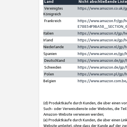
Land
Nicht abschließende List
Vereinigtes
https://www.amazon.co.uk/
Königreich
Frankreich
https://www.amazon.fr/gp/
E78834F9BA58__SECTION_
Italien
https://www.amazon.it/gp/h
Irland
https://www.amazon.ie/gp/
Niederlande
https://www.amazon.nl/gp/
Spanien
https://www.amazon.es/gp/
Deutschland
https://www.amazon.de/gp/
Schweden
https://www.amazon.de/gp/
Polen
https://www.amazon.pl/gp/
Belgien
https://www.amazon.com.be
(d) Produktkäufe durch Kunden, die über einen vo
Such- oder Verweisdienste oder Websites, die Teil
Amazon-Website verwiesen werden;
(e) Produktkäufe durch Kunden, die über einen Li
Website umleitet, ohne dass der Kunde auf der zw