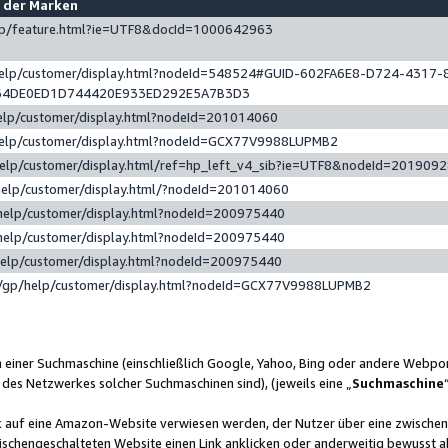
e der Marken
gp/feature.html?ie=UTF8&docId=1000642963
help/customer/display.html?nodeId=548524#GUID-602FA6E8-D724-4317-
64DE0ED1D744420E933ED292E5A7B3D3
elp/customer/display.html?nodeId=201014060
help/customer/display.html?nodeId=GCX77V9988LUPMB2
help/customer/display.html/ref=hp_left_v4_sib?ie=UTF8&nodeId=201909
help/customer/display.html/?nodeId=201014060
help/customer/display.html?nodeId=200975440
help/customer/display.html?nodeId=200975440
help/customer/display.html?nodeId=200975440
/gp/help/customer/display.html?nodeId=GCX77V9988LUPMB2
n einer Suchmaschine (einschließlich Google, Yahoo, Bing oder andere Webp
 des Netzwerkes solcher Suchmaschinen sind), (jeweils eine „
Suchmaschine
nk auf eine Amazon-Website verwiesen werden, der Nutzer über eine zwische
ischengeschalteten Website einen Link anklicken oder anderweitig bewusst a