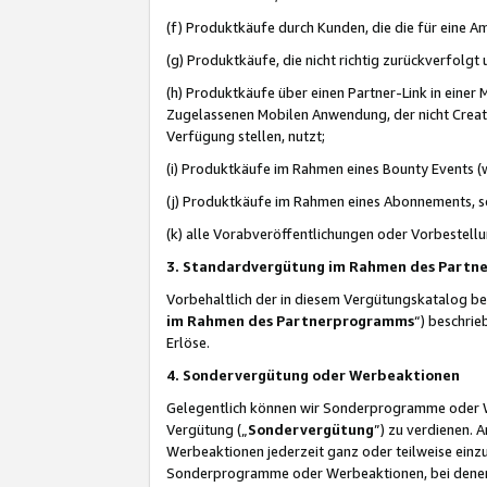
(f) Produktkäufe durch Kunden, die die für eine
(g) Produktkäufe, die nicht richtig zurückverfolg
(h) Produktkäufe über einen Partner-Link in einer
Zugelassenen Mobilen Anwendung, der nicht Creator
Verfügung stellen, nutzt;
(i) Produktkäufe im Rahmen eines Bounty Events (w
(j) Produktkäufe im Rahmen eines Abonnements, so
(k) alle Vorabveröffentlichungen oder Vorbestellu
3. Standardvergütung im Rahmen des Part
Vorbehaltlich der in diesem Vergütungskatalog b
im Rahmen des Partnerprogramms
“) beschri
Erlöse.
4. Sondervergütung oder Werbeaktionen
Gelegentlich können wir Sonderprogramme oder Wer
Vergütung („
Sondervergütung
”) zu verdienen. 
Werbeaktionen jederzeit ganz oder teilweise einz
Sonderprogramme oder Werbeaktionen, bei denen e