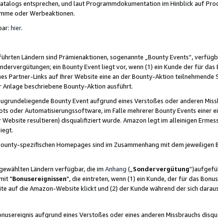
skatalogs entsprechen, und laut Programmdokumentation im Hinblick auf Pr
amme oder Werbeaktionen.
bar:
hier
.
führten Ländern sind Prämienaktionen, sogenannte „Bounty Events“, verfügb
Sondervergütungen; ein Bounty Event liegt vor, wenn (1) ein Kunde der für da
nes Partner-Links auf Ihrer Website eine an der Bounty-Aktion teilnehmende 
er Anlage beschriebene Bounty-Aktion ausführt.
ugrundeliegende Bounty Event aufgrund eines Verstoßes oder anderen Miss
ots oder Automatisierungssoftware, im Falle mehrerer Bounty Events einer e
r Website resultieren) disqualifiziert wurde. Amazon legt im alleinigen Ermess
iegt.
n Bounty-spezifischen Homepages sind im Zusammenhang mit dem jeweiligen
sgewählten Ländern verfügbar, die im
Anhang
(„
Sondervergütung
“)aufgefüh
it "
Bonusereignissen
", die eintreten, wenn (1) ein Kunde, der für das Bon
bsite auf die Amazon-Website klickt und (2) der Kunde während der sich dar
usereignis aufgrund eines Verstoßes oder eines anderen Missbrauchs disqua