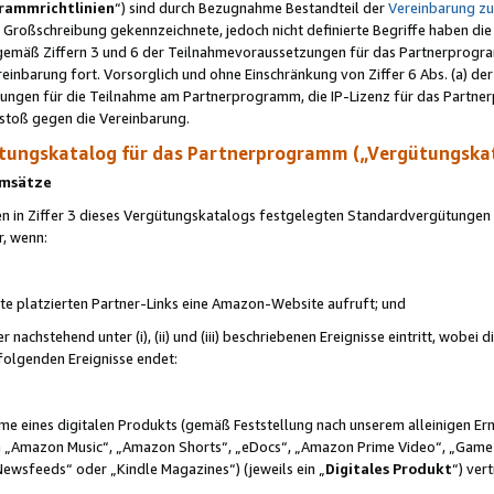
rammrichtlinien
“) sind durch Bezugnahme Bestandteil der
Vereinbarung z
Großschreibung gekennzeichnete, jedoch nicht definierte Begriffe haben die
 gemäß Ziffern 3 und 6 der Teilnahmevoraussetzungen für das Partnerprogram
nbarung fort. Vorsorglich und ohne Einschränkung von Ziffer 6 Abs. (a) der
ungen für die Teilnahme am Partnerprogramm, die IP-Lizenz für das Partner
rstoß gegen die Vereinbarung.
ungskatalog für das Partnerprogramm („Vergütungska
 Umsätze
n in Ziffer 3 dieses Vergütungskatalogs festgelegten Standardvergütungen v
r, wenn:
ite platzierten Partner-Links eine Amazon-Website aufruft; und
r nachstehend unter (i), (ii) und (iii) beschriebenen Ereignisse eintritt, wobe
 folgenden Ereignisse endet:
hme eines digitalen Produkts (gemäß Feststellung nach unserem alleinigen 
 „Amazon Music“, „Amazon Shorts“, „eDocs“, „Amazon Prime Video“, „Game
Newsfeeds“ oder „Kindle Magazines“) (jeweils ein „
Digitales Produkt
“) ver