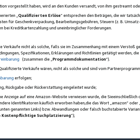
ktion vorgestellt haben, wird an den Kunden versandt, von ihm gestreamt od
erierten „
Qualifizierten Erlöse
“ entsprechen den Beträgen, die wir tatsäch
sten für Geschenkverpackung, Bearbeitungsgebühren, Steuern (z. B. Umsatz-
en bei Kreditkartenzahlung und uneinbringlicher Forderungen.
e Verkäufe nicht als solche, falls sie im Zusammenhang mit einem Verstoß 
ungen, Spezifikationen, Erklärungen und Richtlinien getätigt werden, die 
reinbarung
(zusammen die „
Programmdokumentation
“).
 Qualifizierte Verkäufe wären, nicht als solche und sind vom Partnerprogra
nbarung
erfolgen;
ung, Rückgabe oder Rückerstattung eingeleitet wurde;
ine Anzeige auf eine Amazon-Website verwiesen wurde, die Sieeinschließlich
ndere Identifikatoren käuflich erworben haben,die das Wort „amazon“ oder 
e unten genannten Links) bzw. Abwandlungen oder falsch buchstabierte Varia
e Kostenpflichtige Suchplatzierung
”);