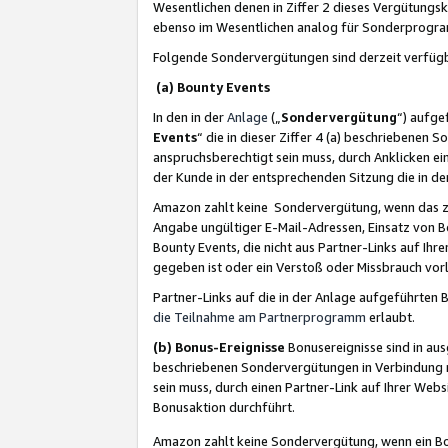
Wesentlichen denen in Ziffer 2 dieses Vergütung
ebenso im Wesentlichen analog für Sonderprogr
Folgende Sondervergütungen sind derzeit verfüg
(a) Bounty Events
In den in der
Anlage
(„
Sondervergütung
“) aufge
Events
“ die in dieser Ziffer 4 (a) beschriebenen 
anspruchsberechtigt sein muss, durch Anklicken ei
der Kunde in der entsprechenden Sitzung die in d
Amazon zahlt keine Sondervergütung, wenn das z
Angabe ungültiger E-Mail-Adressen, Einsatz von B
Bounty Events, die nicht aus Partner-Links auf Ihre
gegeben ist oder ein Verstoß oder Missbrauch vorl
Partner-Links auf die in der Anlage aufgeführte
die Teilnahme am Partnerprogramm
erlaubt.
(b) Bonus-Ereignisse
Bonusereignisse sind in au
beschriebenen Sondervergütungen in Verbindung m
sein muss, durch einen Partner-Link auf Ihrer We
Bonusaktion durchführt.
Amazon zahlt keine Sondervergütung, wenn ein Bon