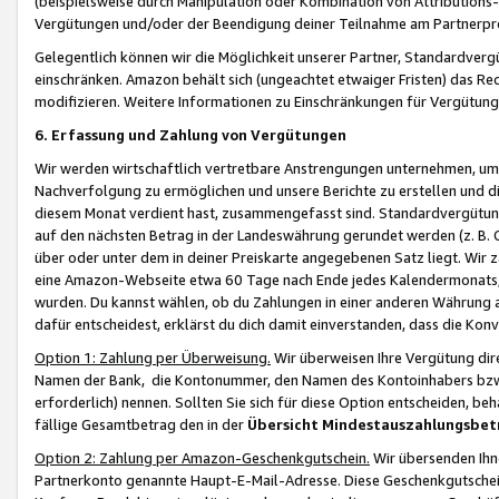
(beispielsweise durch Manipulation oder Kombination von Attributions-
Vergütungen und/oder der Beendigung deiner Teilnahme am Partnerp
Gelegentlich können wir die Möglichkeit unserer Partner, Standardv
einschränken. Amazon behält sich (ungeachtet etwaiger Fristen) das Re
modifizieren. Weitere Informationen zu Einschränkungen für Vergütung
6. Erfassung und Zahlung von Vergütungen
Wir werden wirtschaftlich vertretbare Anstrengungen unternehmen, um 
Nachverfolgung zu ermöglichen und unsere Berichte zu erstellen und di
diesem Monat verdient hast, zusammengefasst sind. Standardvergütung
auf den nächsten Betrag in der Landeswährung gerundet werden (z. B. C
über oder unter dem in deiner Preiskarte angegebenen Satz liegt. Wir
eine Amazon-Webseite etwa 60 Tage nach Ende jedes Kalendermonats, i
wurden. Du kannst wählen, ob du Zahlungen in einer anderen Währung
dafür entscheidest, erklärst du dich damit einverstanden, dass die K
Option 1: Zahlung per Überweisung.
Wir überweisen Ihre Vergütung dir
Namen der Bank, die Kontonummer, den Namen des Kontoinhabers bzw. a
erforderlich) nennen. Sollten Sie sich für diese Option entscheiden, be
fällige Gesamtbetrag den in der
Übersicht Mindestauszahlungsbet
Option 2: Zahlung per Amazon-Geschenkgutschein.
Wir übersenden Ihne
Partnerkonto genannte Haupt-E-Mail-Adresse. Diese Geschenkgutschei