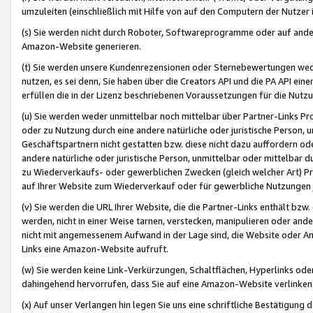
umzuleiten (einschließlich mit Hilfe von auf den Computern der Nutzer i
(s) Sie werden nicht durch Roboter, Softwareprogramme oder auf andere
Amazon-Website generieren.
(t) Sie werden unsere Kundenrezensionen oder Sternebewertungen wed
nutzen, es sei denn, Sie haben über die Creators API und die PA API e
erfüllen die in der Lizenz beschriebenen Voraussetzungen für die Nutzu
(u) Sie werden weder unmittelbar noch mittelbar über Partner-Links P
oder zu Nutzung durch eine andere natürliche oder juristische Person,
Geschäftspartnern nicht gestatten bzw. diese nicht dazu auffordern od
andere natürliche oder juristische Person, unmittelbar oder mittelbar
zu Wiederverkaufs- oder gewerblichen Zwecken (gleich welcher Art) 
auf Ihrer Website zum Wiederverkauf oder für gewerbliche Nutzungen 
(v) Sie werden die URL Ihrer Website, die die Partner-Links enthält b
werden, nicht in einer Weise tarnen, verstecken, manipulieren oder and
nicht mit angemessenem Aufwand in der Lage sind, die Website oder A
Links eine Amazon-Website aufruft.
(w) Sie werden keine Link-Verkürzungen, Schaltflächen, Hyperlinks ode
dahingehend hervorrufen, dass Sie auf eine Amazon-Website verlinken
(x) Auf unser Verlangen hin legen Sie uns eine schriftliche Bestätigung