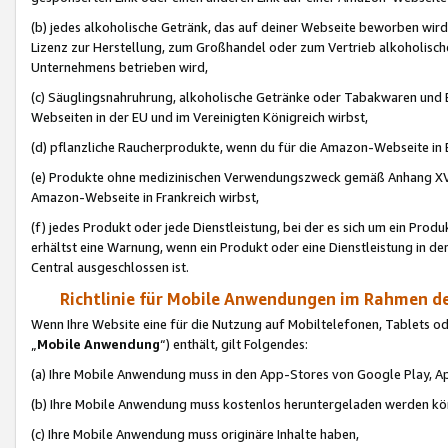
(b) jedes alkoholische Getränk, das auf deiner Webseite beworben wird
Lizenz zur Herstellung, zum Großhandel oder zum Vertrieb alkoholisch
Unternehmens betrieben wird,
(c) Säuglingsnahruhrung, alkoholische Getränke oder Tabakwaren und E
Webseiten in der EU und im Vereinigten Königreich wirbst,
(d) pflanzliche Raucherprodukte, wenn du für die Amazon-Webseite in B
(e) Produkte ohne medizinischen Verwendungszweck gemäß Anhang XVI 
Amazon-Webseite in Frankreich wirbst,
(f) jedes Produkt oder jede Dienstleistung, bei der es sich um ein Prod
erhältst eine Warnung, wenn ein Produkt oder eine Dienstleistung in de
Central ausgeschlossen ist.
Richtlinie für Mobile Anwendungen im Rahmen de
Wenn Ihre Website eine für die Nutzung auf Mobiltelefonen, Tablets 
„
Mobile Anwendung
“) enthält, gilt Folgendes:
(a) Ihre Mobile Anwendung muss in den App-Stores von Google Play, A
(b) Ihre Mobile Anwendung muss kostenlos heruntergeladen werden könn
(c) Ihre Mobile Anwendung muss originäre Inhalte haben,