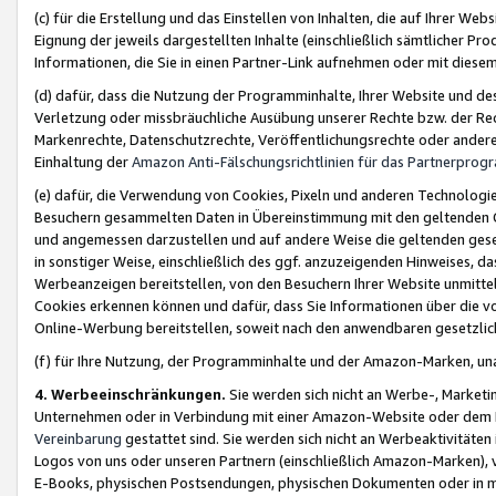
(c) für die Erstellung und das Einstellen von Inhalten, die auf Ihrer We
Eignung der jeweils dargestellten Inhalte (einschließlich sämtlicher 
Informationen, die Sie in einen Partner-Link aufnehmen oder mit diese
(d) dafür, dass die Nutzung der Programminhalte, Ihrer Website und des 
Verletzung oder missbräuchliche Ausübung unserer Rechte bzw. der Recht
Markenrechte, Datenschutzrechte, Veröffentlichungsrechte oder anderer
Einhaltung der
Amazon Anti-Fälschungsrichtlinien für das Partnerpro
(e) dafür, die Verwendung von Cookies, Pixeln und anderen Technologien
Besuchern gesammelten Daten in Übereinstimmung mit den geltenden Ge
und angemessen darzustellen und auf andere Weise die geltenden geset
in sonstiger Weise, einschließlich des ggf. anzuzeigenden Hinweises, d
Werbeanzeigen bereitstellen, von den Besuchern Ihrer Website unmitte
Cookies erkennen können und dafür, dass Sie Informationen über die v
Online-Werbung bereitstellen, soweit nach den anwendbaren gesetzlic
(f) für Ihre Nutzung, der Programminhalte und der Amazon-Marken, u
4. Werbeeinschränkungen.
Sie werden sich nicht an Werbe-, Market
Unternehmen oder in Verbindung mit einer Amazon-Website oder dem Pa
Vereinbarung
gestattet sind. Sie werden sich nicht an Werbeaktivitäten
Logos von uns oder unseren Partnern (einschließlich Amazon-Marken), 
E-Books, physischen Postsendungen, physischen Dokumenten oder in 