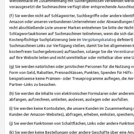
Werbeinhalte im Zusammenhang mit Suchergebnissen verwendet werden,
vorausgesetzt die Suchmaschine verfügt über entsprechende Ausschlu
(f) Sie werden nicht auf Schlagwörter, Suchbegriffe oder andere Ident
Amazon oder unseren verbundenen Unternehmen oder Abwandlungen bzw
nicht abschließende Liste unserer Marken entnehmen Sie bitte der Nich
Schlagwortauktionen auf Suchmaschinen teilnehmen, wenn die sich da
Kostenpflichtige Suchplatzierung (wie im
Vergütungskatalog
definiert
Suchmaschinen Links zur Verfügung stellen, damit Sie bei allgemeinen I
kostenfreien Suchergebnissen) auftauchen, solange Sie die
Vereinbaru
auf Ihre Website leiten und nicht unmittelbar oder mittelbar über eine
(g) Sie werden natürlichen oder juristischen Personen für die Nutzung 
Form von Geld, Rabatten, Preisnachlässen, Punkten, Spenden für Hilfs
beispielsweise keine Prämien- oder Treueprogramme auflegen, die Anrei
Partner-Links zu besuchen.
(h) Sie werden die Inhalte von elektronischen Formularen oder anderem M
abfangen, aufzeichnen, umleiten, auslesen, auslegen oder ausfüllen.
(i) Sie werden keine Kontodaten, die unsere Kunden im Zusammenhang 
Kunden der Amazon-Websites), abfragen, erheben, einholen, speichern,
(j) Sie werden Funktionen von Schaltflächen, Links oder andere Funkti
(k) Sie werden keine Bestellungen oder andere Geschäfte über eine Ama