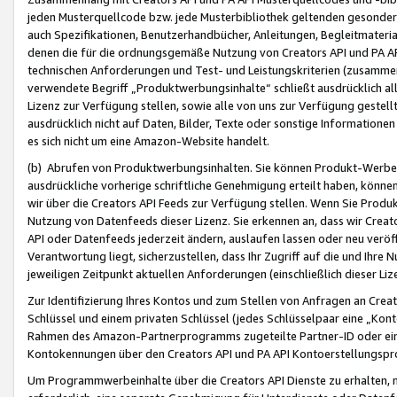
jeden Musterquellcode bzw. jede Musterbibliothek geltenden gesonder
auch Spezifikationen, Benutzerhandbücher, Anleitungen, Begleitmaterial
denen die für die ordnungsgemäße Nutzung von Creators API und PA A
technischen Anforderungen und Test- und Leistungskriterien (zusammen
verwendete Begriff „Produktwerbungsinhalte“ schließt ausdrücklich al
Lizenz zur Verfügung stellen, sowie alle von uns zur Verfügung gestel
ausdrücklich nicht auf Daten, Bilder, Texte oder sonstige Informatione
es sich nicht um eine Amazon-Website handelt.
(b) Abrufen von Produktwerbungsinhalten. Sie können Produkt-Werbein
ausdrückliche vorherige schriftliche Genehmigung erteilt haben, könn
wir über die Creators API Feeds zur Verfügung stellen. Wenn Sie Produk
Nutzung von Datenfeeds dieser Lizenz. Sie erkennen an, dass wir Creat
API oder Datenfeeds jederzeit ändern, auslaufen lassen oder neu veröffe
Verantwortung liegt, sicherzustellen, dass Ihr Zugriff auf die und Ihr
jeweiligen Zeitpunkt aktuellen Anforderungen (einschließlich dieser Liz
Zur Identifizierung Ihres Kontos und zum Stellen von Anfragen an Crea
Schlüssel und einem privaten Schlüssel (jedes Schlüsselpaar eine „Kon
Rahmen des Amazon-Partnerprogramms zugeteilte Partner-ID oder ein
Kontokennungen über den Creators API und PA API Kontoerstellungspro
Um Programmwerbeinhalte über die Creators API Dienste zu erhalten, m