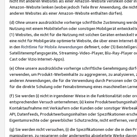
nicht mit anderen Websites als einer Amazon-Website verlinken oder i
Amazon-Website lenken (wobei jedoch Teile Ihrer Anwendung, die nich
anderen Websites als einer Amazon-Website enthalten dürfen).
(d) Ohne unsere ausdrückliche vorherige schriftliche Zustimmung werd
Nutzung mit einem Mobiltelefon oder sonstigen Mobilgerät entwickelt
(1) Websites, die nicht für die Nutzung mit solchen Geräten entwickelt
eine nicht für Mobilgeräte optimierte Website, die über einen Interne
in den
Richtlinie für Mobile Anwendungen
definiert, oder (3) Beistellge
Satellitenempfangsgeräte, Streaming-Video-Player, Blu-Ray-Player ode
Cast oder Vizio Internet-Apps).
(e) Ohne unsere ausdrückliche vorherige schriftliche Genehmigung dürfe
verwenden, um Produkt-Werbeinhalte zu aggregieren, zu analysieren, 
anderen Anwendungen, die für die Verwendung durch Personen oder Or
für die direkte Schulung oder Feinabstimmung eines maschinellen Lern
(f) Sie werden (i) nicht in irgendeiner Weise in die Funktionalität ode
entsprechenden Versuch unternehmen; (ii) keine Produktwerbungsinha
Kontaktaufnahme mit Verkäufern oder Kunden oder sonstiger Werbeaktiv
API, Datenfeeds, Produktwerbungsinhalten oder Spezifikationen erschei
Eigentumsrechte oder gewerblicher Schutzrechte, nicht entfernen, verd
(g) Sie werden nicht versuchen, (i) die Spezifikationen oder die in de
manipulieren, zu reparieren oder anderweitig abgeleitete Werke davon z