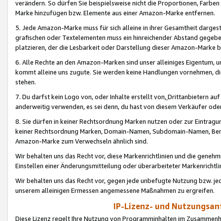
verändern. So dürfen Sie beispielsweise nicht die Proportionen, Farb
Marke hinzufügen bzw. Elemente aus einer Amazon-Marke entfernen.
5. Jede Amazon-Marke muss für sich alleine in ihrer Gesamtheit darge
grafischen oder Textelementen muss ein hinreichender Abstand gegebe
platzieren, der die Lesbarkeit oder Darstellung dieser Amazon-Marke b
6. Alle Rechte an den Amazon-Marken sind unser alleiniges Eigentum, 
kommt alleine uns zugute. Sie werden keine Handlungen vornehmen, 
stehen.
7. Du darfst kein Logo von, oder Inhalte erstellt von,
Drittanbietern au
anderweitig verwenden, es sei denn, du hast von diesem Verkäufer oder
8. Sie dürfen in keiner Rechtsordnung Marken nutzen oder zur Eintragu
keiner Rechtsordnung Marken, Domain-Namen, Subdomain-Namen, Benu
Amazon-Marke zum Verwechseln ähnlich sind.
Wir behalten uns das Recht vor, diese Markenrichtlinien und die gene
Einstellen einer Änderungsmitteilung oder überarbeiteter Markenricht
Wir behalten uns das Recht vor, gegen jede unbefugte Nutzung bzw. jede 
unserem alleinigen Ermessen angemessene Maßnahmen zu ergreifen.
IP-Lizenz- und Nutzungsan
Diese Lizenz regelt Ihre Nutzung von Programminhalten im Zusammen