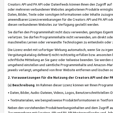
Creators API und PA API oder Datenfeeds können Ihnen den Zugriff auf D
oder mehreren verbundenen Websites angebotenen Produkte ermögliche
Daten, Bilder, Texte oder sonstigen Informationen oder Inhalte zuzugre
anwendbaren Lizenzvereinbarungen für die Creators API und PA API od
diesen verbundenen Websites zur Verfügung gestellt werden.
Sie dürfen den Programminhalt nicht dazu verwenden, geistiges Eigent
verletzen. Sie dürfen Programminhalte nicht verwenden, um direkt ode
maschinelles Lernen oder verwandte Technologien zu entwickeln oder zu
Die Lizenz endet mit sofortiger Wirkung automatisch, wenn Sie zu irg
Vergütungskatalog definiert) nicht rechtzeitig erfüllen bzw. ansonsten
schriftliche Mitteilung an Sie ganz oder teilweise beenden. Sie werden
umgehend einstellen und sämtliche Programminhalte und Amazon-Marke
jeweils verlangt, umgehend von Ihrer Website entfernen und löschen od
2. Voraussetzungen für die Nutzung der Creators API und der P
(a)
Beschreibung
. Im Rahmen dieser Lizenz können wir Ihnen Programmi
• Daten, Bilder, Audio-Dateien, Videos, Logos, Benutzerschnittstellen-
• Textmaterialien, wie beispielsweise Produktinformationen in Textfor
Neben den vorstehenden Produktwerbungsinhalten und dem Zugriff auf 
Zusammenhang mit Creators API und PA API Musterquellcodes und -bibli