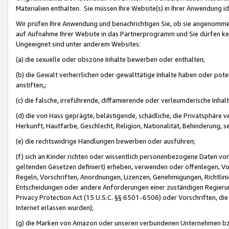
Materialien enthalten. Sie müssen Ihre Website(s) in Ihrer Anwendung ide
Wir prüfen Ihre Anwendung und benachrichtigen Sie, ob sie angenommen
auf Aufnahme Ihrer Website in das Partnerprogramm und Sie dürfen kei
Ungeeignet sind unter anderem Websites:
(a) die sexuelle oder obszöne Inhalte bewerben oder enthalten;
(b) die Gewalt verherrlichen oder gewalttätige Inhalte haben oder pot
anstiften,;
(c) die falsche, irreführende, diffamierende oder verleumderische Inha
(d) die von Hass geprägte, belästigende, schädliche, die Privatsphäre v
Herkunft, Hautfarbe, Geschlecht, Religion, Nationalität, Behinderung, 
(e) die rechtswidrige Handlungen bewerben oder ausführen;
(f) sich an Kinder richten oder wissentlich personenbezogene Daten vo
geltenden Gesetzen definiert) erheben, verwenden oder offenlegen, Vo
Regeln, Vorschriften, Anordnungen, Lizenzen, Genehmigungen, Richtlini
Entscheidungen oder andere Anforderungen einer zuständigen Regierung
Privacy Protection Act (15 U.S.C. §§ 6501-6506) oder Vorschriften, di
Internet erlassen wurden);
(g) die Marken von Amazon oder unseren verbundenen Unternehmen b