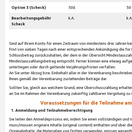
Option 3 (Scheck)
50£
50
Bearbeitungsgebühr
k.A.
k.A
Scheck
Sind auf Ihrem Konto für einen Zeitraum von mindestens drei Jahren kein
Frist von sieben Tagen nach einer entsprechenden Ankündigung die für
Schlussbetrag zurückzuhalten, der dem in der Übersicht Mindestausz
Mindestauszahlungsbetrag entspricht. Ferner können eine etwaig aufg
unterliegen oder durch geltende Verjährungsfristen verfallen.
An Sie unter Abzug bzw. Einbehalt aller in der Vereinbarung beschrieb
Ihnen gemäß der Vereinbarung zustehenden Beträge dar.
Sollten Sie, gleich aus welchem Grund, eine Überschusszahlung erhalte
an Sie im Rahmen der Vereinbarung zukünftig zahlbaren Vergütung zu 
Voraussetzungen für die Teilnahme a
1. Anmeldung und Teilnahmeberechtigung
Sie leiten den Anmeldeprozess ein, indem Sie einen vollständigen und 
muss/müssen originäre Inhalte (original content) enthalten und über d
Originalinhalte, die Materialien von Dritten verwenden, müssen wese