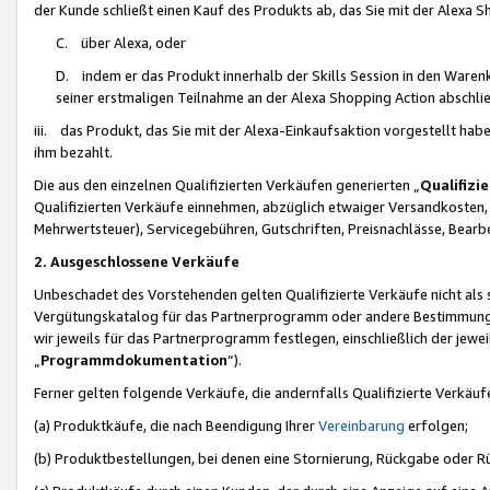
der Kunde schließt einen Kauf des Produkts ab, das Sie mit der Alexa 
C. über Alexa, oder
D. indem er das Produkt innerhalb der Skills Session in den Waren
seiner erstmaligen Teilnahme an der Alexa Shopping Action abschlie
iii. das Produkt, das Sie mit der Alexa-Einkaufsaktion vorgestellt ha
ihm bezahlt.
Die aus den einzelnen Qualifizierten Verkäufen generierten „
Qualifizi
Qualifizierten Verkäufe einnehmen, abzüglich etwaiger Versandkosten
Mehrwertsteuer), Servicegebühren, Gutschriften, Preisnachlässe, Bear
2. Ausgeschlossene Verkäufe
Unbeschadet des Vorstehenden gelten Qualifizierte Verkäufe nicht als
Vergütungskatalog für das Partnerprogramm oder andere Bestimmungen,
wir jeweils für das Partnerprogramm festlegen, einschließlich der jewe
„
Programmdokumentation
“).
Ferner gelten folgende Verkäufe, die andernfalls Qualifizierte Verkä
(a) Produktkäufe, die nach Beendigung Ihrer
Vereinbarung
erfolgen;
(b) Produktbestellungen, bei denen eine Stornierung, Rückgabe oder R