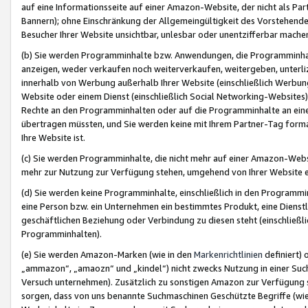
auf eine Informationsseite auf einer Amazon-Website, der nicht als Part
Bannern); ohne Einschränkung der Allgemeingültigkeit des Vorstehende
Besucher Ihrer Website unsichtbar, unlesbar oder unentzifferbar mache
(b) Sie werden Programminhalte bzw. Anwendungen, die Programminhalt
anzeigen, weder verkaufen noch weiterverkaufen, weitergeben, unterli
innerhalb von Werbung außerhalb Ihrer Website (einschließlich Werbun
Website oder einem Dienst (einschließlich Social Networking-Website
Rechte an den Programminhalten oder auf die Programminhalte an eine a
übertragen müssten, und Sie werden keine mit Ihrem Partner-Tag formati
Ihre Website ist.
(c) Sie werden Programminhalte, die nicht mehr auf einer Amazon-Websit
mehr zur Nutzung zur Verfügung stehen, umgehend von Ihrer Website e
(d) Sie werden keine Programminhalte, einschließlich in den Programmin
eine Person bzw. ein Unternehmen ein bestimmtes Produkt, eine Dienstle
geschäftlichen Beziehung oder Verbindung zu diesen steht (einschließli
Programminhalten).
(e) Sie werden Amazon-Marken (wie in den
Markenrichtlinien
definiert) 
„ammazon“, „amaozn“ und „kindel“) nicht zwecks Nutzung in einer Suc
Versuch unternehmen). Zusätzlich zu sonstigen Amazon zur Verfügung 
sorgen, dass von uns benannte Suchmaschinen Geschützte Begriffe (wie 