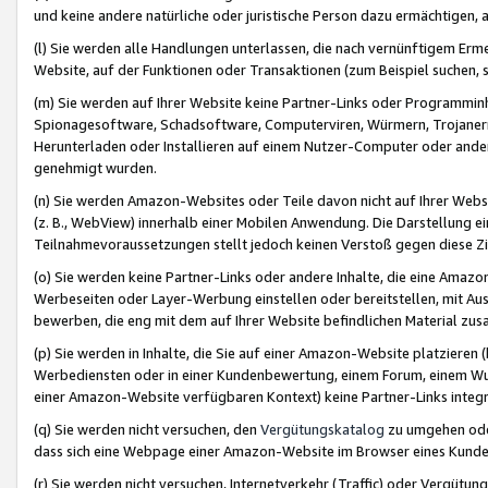
und keine andere natürliche oder juristische Person dazu ermächtigen, a
(l) Sie werden alle Handlungen unterlassen, die nach vernünftigem Erme
Website, auf der Funktionen oder Transaktionen (zum Beispiel suchen, s
(m) Sie werden auf Ihrer Website keine Partner-Links oder Programmin
Spionagesoftware, Schadsoftware, Computerviren, Würmern, Trojaner
Herunterladen oder Installieren auf einem Nutzer-Computer oder ande
genehmigt wurden.
(n) Sie werden Amazon-Websites oder Teile davon nicht auf Ihrer Websi
(z. B., WebView) innerhalb einer Mobilen Anwendung. Die Darstellung ein
Teilnahmevoraussetzungen stellt jedoch keinen Verstoß gegen diese Zif
(o) Sie werden keine Partner-Links oder andere Inhalte, die eine Am
Werbeseiten oder Layer-Werbung einstellen oder bereitstellen, mit Au
bewerben, die eng mit dem auf Ihrer Website befindlichen Material z
(p) Sie werden in Inhalte, die Sie auf einer Amazon-Website platzier
Werbediensten oder in einer Kundenbewertung, einem Forum, einem Wun
einer Amazon-Website verfügbaren Kontext) keine Partner-Links integr
(q) Sie werden nicht versuchen, den
Vergütungskatalog
zu umgehen oder
dass sich eine Webpage einer Amazon-Website im Browser eines Kunden 
(r) Sie werden nicht versuchen, Internetverkehr (Traffic) oder Vergü