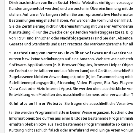
Direktnachrichten von Ihren Social-Media-Websites einfügen. vorausg
Kunden angemeldet werden) und ansonsten in Übereinstimmung mit der
stehen. Auf unser Verlangen stellen Sie uns repräsentative Mustermater
Bestimmungen eingehalten haben. Wir werden die Form und den Inhalt, di
Sie die Zertifizierung nicht in Übereinstimmung mit unserer Aufforderu
Klarstellung: (i) Für die Zwecke der geltenden Marketinggesetze (z. 
von 1991 und ähnlicher oder Nachfolgegesetze) sind Sie der „Absender“ j
Gesetze und Standards und Best Practices der Marketingbranche für 
5. Verbreitung von Partner-Links über Software und Geräte
Sie
nutzen bzw. keine Verlinkungen auf eine Amazon-Website wie nachsteh
Software-Applikationen (z. B. Browser Plug-ins, Browser Helper Objec
ein Endnutzer installieren und ausführen kann) und Geräten, einschlie
Zugelassenen Mobilen Anwendungen); oder (b) im Zusammenhang mit bzw.
Satellitenempfangsgeräte, Streaming-Video-Playern, Blu-Ray-Playern 
Viera Cast oder Vizio Internet Apps). Sie werden ohne ausdrückliche v
Entwicklung von Modellen des maschinellen Lernens oder verwandter 
6. Inhalte auf Ihrer Website
. Sie tragen die ausschließliche Verantwo
(a) Sie werden Programminhalte in keiner Weise ergänzen, löschen oder
Informationen; Sie dürfen aus einer Bilddatei bestehende Programminhal
erhalten bleiben bzw. aus Text bestehende Programminhalte so kürzen, 
Kürzung nicht sachlich falsch oder irreführend wird. Einige Arten von L