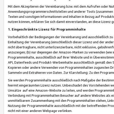
Mit dem Akzeptieren der Vereinbarung bzw. mit dem Aufrufen oder Nutz
Anwendungsprogrammierschnittstellen und anderer Tools (zusammen die
Texten und sonstigen Informationen und Inhalten in Bezug auf Produkte
nutzen können, erklären Sie sich damit einverstanden, an diese Lizenz 
1. Eingeschränkte Lizenz für Programminhalte
Vorbehaltlich der Bedingungen der Vereinbarung und ausschließlich z
Einhaltung der Vereinbarung (einschließlich dieser Lizenz und der ande
nicht übertragbare, nicht unterlizenzierbare, nicht exklusive, gebühren
anzuzeigen; (b) nur diejenigen der Amazon-Marken zu verwenden (wie in 
Programminhalte, ausschließlich auf Ihrer Website und in Übereinstimmu
API, Datenfeeds und Produkt-Werbeinhalte ausschließlich gemäß den Spe
Kopieren oder andere Verwenden von Programminhalten zugunsten Dri
Sammeln und Extrahieren von Daten. Zur Klarstellung: Zu den Program
Sie werden Programminhalte ausschließlich nach Maßgabe der Besti
hiermit eingeräumten Lizenz nutzen. Unbeschadet des Vorstehenden we
Umsätze auf eine Amazon-Website zu leiten, und werden Programminhal
Verbindung mit Programminhalten Besucher auf andere Websites als ein
unmittelbarem Zusammenhang mit den Programminhalten stehen, Links z
Nutzung der Programminhalte ausschließlich mit der betreffenden Pr
nicht mit einer anderen Webpage verlinken.