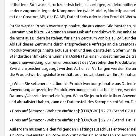
enthaltene Software zurückzuentwickeln, zu zerlegen, zu dekompilier
andere zugrunde liegende Komponenten (wie Modelle, Modellparameter
mit der Creators API, der PA API, Datenfeeds oder in den Produkt Werb
(h) Sie werden Produktwerbungsinhalte, die aus einem Bild bestehen, ni
Zeitraum von bis zu 24 Stunden einen Link auf Produktwerbungsinhalte
die nicht aus Bildern bestehen, für einen Zeitraum von bis zu 24 Stund
Ablauf dieses Zeitraums durch entsprechende Anfrage an die Creators 
Produktwerbungsinhalte aktualisieren und neu darstellen. Sofern wir Ih
Standardidentifikationsnummern (ASINs) für einen unbestimmten Zeitra
Kundenanwendung, dürfen unbeschadet des Vorstehenden Produktwerbu
Zwischenspeicher abgelegt werden. Auf unser Verlangen werden Sie un
die Produktwerbungsinhalte enthält oder nutzt, damit wir Ihre Einhalt
(i) Wenn Sie seltener als stündlich Produktwerbungsinhalte aus Datenfe
Anwendung angezeigten Produktwerbungsinhalte aktualisieren, werden 
Datums-/Uhrzeitstempel einfügen. Wenn Sie jedoch die in Ihrer Anwe
und aktualisiert haben, kann der Datumsteil des Stempels entfallen. Dies
• Preis auf [Amazon-Website einfügen]: [EUR/GBP] 32,77 (Stand 07.01.
• Preis auf [Amazon-Website einfügen]: [EUR/GBP] 32,77 (Stand 14:11 
Außerdem müssen Sie den folgenden Haftungsausschluss entweder neb
ein Pop-up-Fenster, ein Pop-up-Skript oder ein sonstiges vergleichba