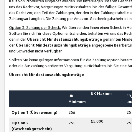
Kauf von Produkten eingelöst werden und unterliegen unseren Geschäf
uns das Recht vor, Vergütungen zurückzuhalten, bis der fällige Gesamt
das Recht vor, den Teil der Zahlungen, der den in der Zahlungstabelle 
Zahlungsart angibst. Die Zahlung per Amazon-Geschenkgutschein ist in
Option 3: Zahlung per Scheck.
Wir übersenden Ihnen einen Scheck in Höh
Sollten Sie sich für diese Option entscheiden, behalten wir uns das Rec
den in der
Übersicht Mindestauszahlungsbeträge
genannten Mindest
der
Übersicht Mindestauszahlungsbeträge
angegebene Bearbeitung
und Schweden nicht verfügbar.
Sollten Sie keine gültigen Informationen für die Zahlungsoption bereit
oder die Auszahlung verdienter Vergütung zurückhalten, bis Sie eine A
Übersicht Mindestauszahlungsbeträge
UK Maxium
UK
FR,
Minimum
un
Option 1 (Überweisung)
25£
25
£5,000
Option 2
25£
25
(Geschenkgutschein)