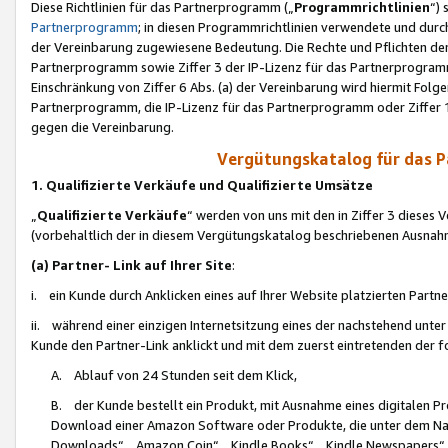
Diese Richtlinien für das Partnerprogramm („
Programmrichtlinien
“)
Partnerprogramm
; in diesen Programmrichtlinien verwendete und durch
der Vereinbarung zugewiesene Bedeutung. Die Rechte und Pflichten de
Partnerprogramm sowie Ziffer 3 der IP-Lizenz für das Partnerprogram
Einschränkung von Ziffer 6 Abs. (a) der Vereinbarung wird hiermit Fol
Partnerprogramm, die IP-Lizenz für das Partnerprogramm oder Ziffer 1
gegen die Vereinbarung.
Vergütungskatalog für das 
1. Qualifizierte Verkäufe und Qualifizierte Umsätze
„
Qualifizierte Verkäufe
“ werden von uns mit den in Ziffer 3 diese
(vorbehaltlich der in diesem Vergütungskatalog beschriebenen Ausnah
(a) Partner- Link auf Ihrer Site
:
i. ein Kunde durch Anklicken eines auf Ihrer Website platzierten Part
ii. während einer einzigen Internetsitzung eines der nachstehend unter (i)
Kunde den Partner-Link anklickt und mit dem zuerst eintretenden der f
A. Ablauf von 24 Stunden seit dem Klick,
B. der Kunde bestellt ein Produkt, mit Ausnahme eines digitalen P
Download einer Amazon Software oder Produkte, die unter dem N
Downloads“, „Amazon Coin“, „Kindle Books“, „Kindle Newspapers“, „