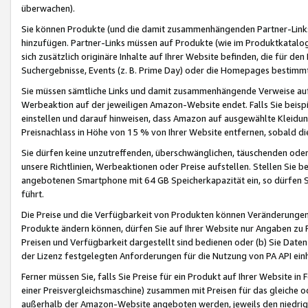
überwachen).
Sie können Produkte (und die damit zusammenhängenden Partner-Links)
hinzufügen. Partner-Links müssen auf Produkte (wie im Produktkatalog de
sich zusätzlich originäre Inhalte auf Ihrer Website befinden, die für 
Suchergebnisse, Events (z. B. Prime Day) oder die Homepages bestimmte
Sie müssen sämtliche Links und damit zusammenhängende Verweise auf z
Werbeaktion auf der jeweiligen Amazon-Website endet. Falls Sie beisp
einstellen und darauf hinweisen, dass Amazon auf ausgewählte Kleidun
Preisnachlass in Höhe von 15 % von Ihrer Website entfernen, sobald di
Sie dürfen keine unzutreffenden, überschwänglichen, täuschenden od
unsere Richtlinien, Werbeaktionen oder Preise aufstellen. Stellen Sie 
angebotenen Smartphone mit 64 GB Speicherkapazität ein, so dürfen S
führt.
Die Preise und die Verfügbarkeit von Produkten können Veränderungen 
Produkte ändern können, dürfen Sie auf Ihrer Website nur Angaben zu P
Preisen und Verfügbarkeit dargestellt sind bedienen oder (b) Sie Daten
der Lizenz festgelegten Anforderungen für die Nutzung von PA API einh
Ferner müssen Sie, falls Sie Preise für ein Produkt auf Ihrer Website in 
einer Preisvergleichsmaschine) zusammen mit Preisen für das gleiche o
außerhalb der Amazon-Website angeboten werden, jeweils den niedrigst