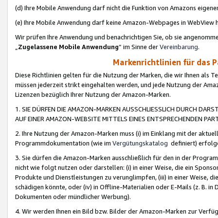
(d) Ihre Mobile Anwendung darf nicht die Funktion von Amazons eige
(e) Ihre Mobile Anwendung darf keine Amazon-Webpages in WebView 
Wir prüfen Ihre Anwendung und benachrichtigen Sie, ob sie angenomm
„
Zugelassene Mobile Anwendung
“ im Sinne der
Vereinbarung
.
Markenrichtlinien für das 
Diese Richtlinien gelten für die Nutzung der Marken, die wir Ihnen als 
müssen jederzeit strikt eingehalten werden, und jede Nutzung der Ama
Lizenzen bezüglich Ihrer Nutzung der Amazon-Marken.
1. SIE DÜRFEN DIE AMAZON-MARKEN AUSSCHLIESSLICH DURCH DARS
AUF EINER AMAZON-WEBSITE MITTELS EINES ENTSPRECHENDEN PART
2. Ihre Nutzung der Amazon-Marken muss (i) im Einklang mit der aktuells
Programmdokumentation (wie im
Vergütungskatalog
definiert) erfolg
3. Sie dürfen die Amazon-Marken ausschließlich für den in der Progr
nicht wie folgt nutzen oder darstellen: (i) in einer Weise, die ein Spo
Produkte und Dienstleistungen zu verunglimpfen, (iii) in einer Weise
schädigen könnte, oder (iv) in Offline-Materialien oder E-Mails (z. B.
Dokumenten oder mündlicher Werbung).
4. Wir werden Ihnen ein Bild bzw. Bilder der Amazon-Marken zur Verfüg