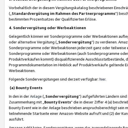
Vorbehaltlich der in diesem Vergütungskatalog beschriebenen Einschr
(„
Standardvergütung im Rahmen des Partnerprogramms
“) besc
bestimmten Prozentsatzes der Qualifizierten Erlöse.
4. Sondervergütung oder Werbeaktionen
Gelegentlich können wir Sonderprogramme oder Werbeaktionen auflegen,
oder alternative Vergütung („
Sondervergütung
”) zu verdienen. Amazo
Sonderprogramme oder Werbeaktionen jederzeit ganz oder teilweise einz
Sonderprogramme oder Werbeaktionen (auch Sonderprogramme oder We
Produktverkäufen kommt) disqualifizierende Ausschlusstatbestände, di
Programmdokumentation im Hinblick auf Produktverkäufe geltende E
Werbeaktionen.
Folgende Sondervergütungen sind derzeit verfügbar:
hier
.
(a) Bounty Events
In den in der
Anlage
(„
Sondervergütung
“) aufgeführten Ländern sind
Zusammenhang mit „
Bounty Events
“ die in dieser Ziffer 4 (a) besch
Bounty Event wie in der Anlage beschrieben anspruchsberechtigt sein mu
teilnehmende Startseite einer Amazon-Website aufruft und (2) der Kun
ausführt.
Amazon zahlt keine Sondervergütung, wenn das zugrundeliegende Boun