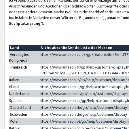
(c) Produktkäufe durch einen Kunden, der durch eine Anzeige auf eine 
Ausschreibungen und Auktionen über Schlagwörter, Suchbegriffe oder 
oder eine andere Amazon-Marke (vgl. die nicht abschließende Liste un
buchstabierte Varianten dieser Wörter (z. B. „ammazon“, „amaozn“ und „
Suchplatzierung
”);
Land
Nicht abschließende Liste der Marken
Vereinigtes
https://www.amazon.co.uk/gp/feature.html?ie=U
Königreich
Frankreich
https://www.amazon.fr/gp/help/customer/displa
E78834F9BA58__SECTION_64DE0ED1D744420E9
Italien
https://www.amazon.it/gp/help/customer/display
Irland
https://www.amazon.ie/gp/help/customer/displa
Niederlande
https://www.amazon.nl/gp/help/customer/display
Spanien
https://www.amazon.es/gp/help/customer/display
Deutschland
https://www.amazon.de/gp/help/customer/displa
Schweden
https://www.amazon.de/gp/help/customer/displa
Polen
https://www.amazon.pl/gp/help/customer/display
Belgien
https://www.amazon.com.be/gp/help/customer/d