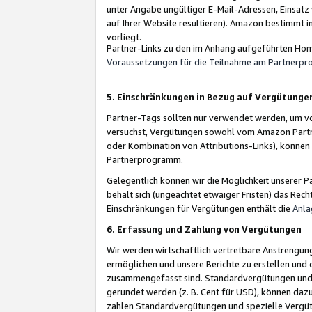
unter Angabe ungültiger E-Mail-Adressen, Einsatz
auf Ihrer Website resultieren). Amazon bestimmt i
vorliegt.
Partner-Links zu den im Anhang aufgeführten Hom
Voraussetzungen für die Teilnahme am Partnerp
5. Einschränkungen in Bezug auf Vergütunge
Partner-Tags sollten nur verwendet werden, um von 
versuchst, Vergütungen sowohl vom Amazon Partn
oder Kombination von Attributions-Links), könne
Partnerprogramm.
Gelegentlich können wir die Möglichkeit unsere
behält sich (ungeachtet etwaiger Fristen) das Rec
Einschränkungen für Vergütungen enthält die
Anla
6. Erfassung und Zahlung von Vergütungen
Wir werden wirtschaftlich vertretbare Anstrengu
ermöglichen und unsere Berichte zu erstellen und 
zusammengefasst sind. Standardvergütungen und s
gerundet werden (z. B. Cent für USD), können dazu
zahlen Standardvergütungen und spezielle Vergüt