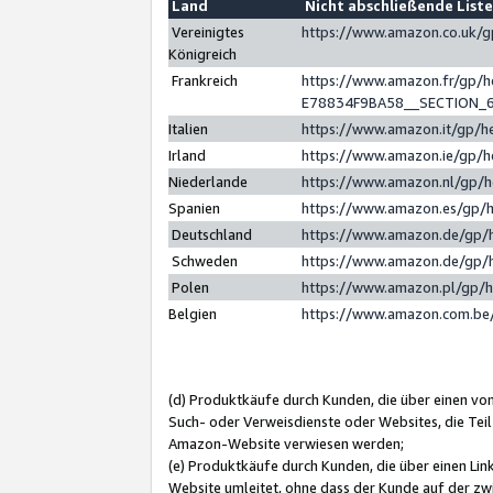
Land
Nicht abschließende List
Vereinigtes
https://www.amazon.co.uk/
Königreich
Frankreich
https://www.amazon.fr/gp/
E78834F9BA58__SECTION_
Italien
https://www.amazon.it/gp/h
Irland
https://www.amazon.ie/gp/
Niederlande
https://www.amazon.nl/gp/
Spanien
https://www.amazon.es/gp/
Deutschland
https://www.amazon.de/gp/
Schweden
https://www.amazon.de/gp/
Polen
https://www.amazon.pl/gp/
Belgien
https://www.amazon.com.be
(d) Produktkäufe durch Kunden, die über einen vo
Such- oder Verweisdienste oder Websites, die Teil
Amazon-Website verwiesen werden;
(e) Produktkäufe durch Kunden, die über einen Li
Website umleitet, ohne dass der Kunde auf der zw