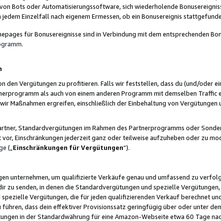
 von Bots oder Automatisierungssoftware, sich wiederholende Bonusereignisse
n jedem Einzelfall nach eigenem Ermessen, ob ein Bonusereignis stattgefund
epages für Bonusereignisse sind in Verbindung mit dem entsprechenden Bonu
rogramm
.
n
den Vergütungen zu profitieren. Falls wir feststellen, dass du (und/oder ein
erprogramm als auch von einem anderen Programm mit demselben Traffic ei
n wir Maßnahmen ergreifen, einschließlich der Einbehaltung von Vergütunge
r Partner, Standardvergütungen im Rahmen des Partnerprogramms oder Sonde
ht vor, Einschränkungen jederzeit ganz oder teilweise aufzuheben oder zu mod
ge
(„
Einschränkungen für Vergütungen
“).
ngen unternehmen, um qualifizierte Verkäufe genau und umfassend zu verfol
dir zu senden, in denen die Standardvergütungen und spezielle Vergütungen, 
pezielle Vergütungen, die für jeden qualifizierenden Verkauf berechnet un
 führen, dass dein effektiver Provisionssatz geringfügig über oder unter dem
ungen in der Standardwährung für eine Amazon-Webseite etwa 60 Tage nach