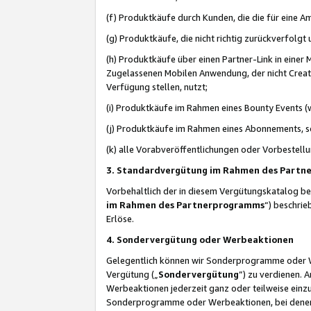
(f) Produktkäufe durch Kunden, die die für eine
(g) Produktkäufe, die nicht richtig zurückverfolg
(h) Produktkäufe über einen Partner-Link in einer
Zugelassenen Mobilen Anwendung, der nicht Creator
Verfügung stellen, nutzt;
(i) Produktkäufe im Rahmen eines Bounty Events (w
(j) Produktkäufe im Rahmen eines Abonnements, so
(k) alle Vorabveröffentlichungen oder Vorbestellu
3. Standardvergütung im Rahmen des Part
Vorbehaltlich der in diesem Vergütungskatalog b
im Rahmen des Partnerprogramms
“) beschri
Erlöse.
4. Sondervergütung oder Werbeaktionen
Gelegentlich können wir Sonderprogramme oder Wer
Vergütung („
Sondervergütung
”) zu verdienen. 
Werbeaktionen jederzeit ganz oder teilweise einz
Sonderprogramme oder Werbeaktionen, bei denen e