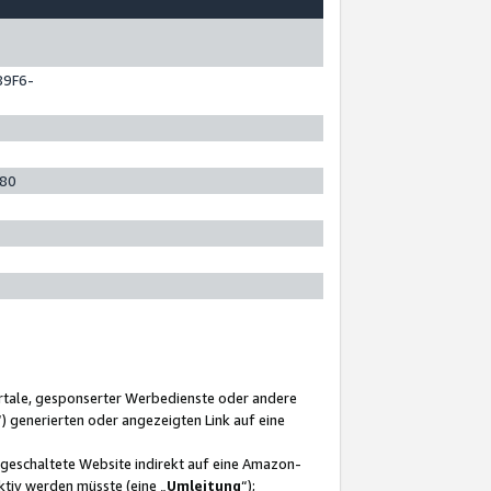
89F6-
280
ortale, gesponserter Werbedienste oder andere
“) generierten oder angezeigten Link auf eine
ngeschaltete Website indirekt auf eine Amazon-
ktiv werden müsste (eine „
Umleitung
“);