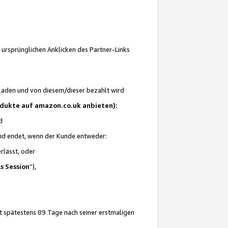
 ursprünglichen Anklicken des Partner-Links
laden und von diesem/dieser bezahlt wird
rodukte auf amazon.co.uk anbieten):
d
 und endet, wenn der Kunde entweder:
erlässt, oder
ls Session
“),
t spätestens 89 Tage nach seiner erstmaligen