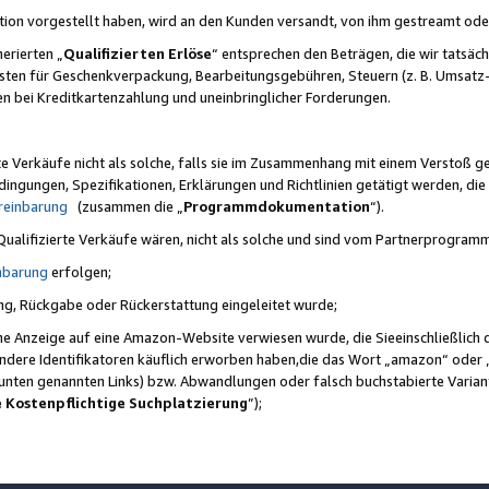
ktion vorgestellt haben, wird an den Kunden versandt, von ihm gestreamt od
erierten „
Qualifizierten Erlöse
“ entsprechen den Beträgen, die wir tatsäch
sten für Geschenkverpackung, Bearbeitungsgebühren, Steuern (z. B. Umsatz-
en bei Kreditkartenzahlung und uneinbringlicher Forderungen.
e Verkäufe nicht als solche, falls sie im Zusammenhang mit einem Verstoß 
ungen, Spezifikationen, Erklärungen und Richtlinien getätigt werden, die 
reinbarung
(zusammen die „
Programmdokumentation
“).
 Qualifizierte Verkäufe wären, nicht als solche und sind vom Partnerprogra
nbarung
erfolgen;
ung, Rückgabe oder Rückerstattung eingeleitet wurde;
ine Anzeige auf eine Amazon-Website verwiesen wurde, die Sieeinschließlich
ndere Identifikatoren käuflich erworben haben,die das Wort „amazon“ oder 
e unten genannten Links) bzw. Abwandlungen oder falsch buchstabierte Varia
e Kostenpflichtige Suchplatzierung
”);