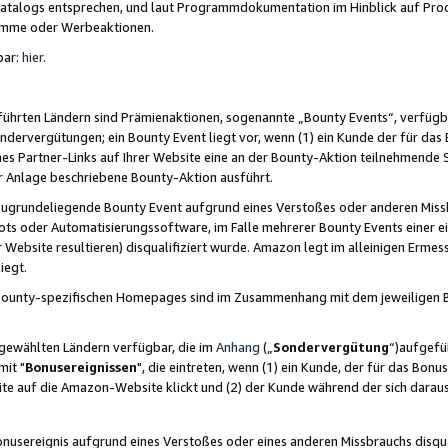
skatalogs entsprechen, und laut Programmdokumentation im Hinblick auf Pr
amme oder Werbeaktionen.
bar:
hier
.
führten Ländern sind Prämienaktionen, sogenannte „Bounty Events“, verfügb
Sondervergütungen; ein Bounty Event liegt vor, wenn (1) ein Kunde der für da
nes Partner-Links auf Ihrer Website eine an der Bounty-Aktion teilnehmende 
er Anlage beschriebene Bounty-Aktion ausführt.
ugrundeliegende Bounty Event aufgrund eines Verstoßes oder anderen Miss
ots oder Automatisierungssoftware, im Falle mehrerer Bounty Events einer e
r Website resultieren) disqualifiziert wurde. Amazon legt im alleinigen Ermess
iegt.
n Bounty-spezifischen Homepages sind im Zusammenhang mit dem jeweiligen
sgewählten Ländern verfügbar, die im
Anhang
(„
Sondervergütung
“)aufgefüh
it "
Bonusereignissen
", die eintreten, wenn (1) ein Kunde, der für das Bon
bsite auf die Amazon-Website klickt und (2) der Kunde während der sich dar
usereignis aufgrund eines Verstoßes oder eines anderen Missbrauchs disqua