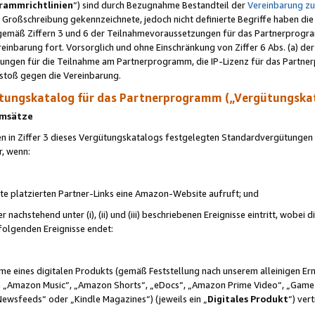
rammrichtlinien
“) sind durch Bezugnahme Bestandteil der
Vereinbarung z
Großschreibung gekennzeichnete, jedoch nicht definierte Begriffe haben die
 gemäß Ziffern 3 und 6 der Teilnahmevoraussetzungen für das Partnerprogram
nbarung fort. Vorsorglich und ohne Einschränkung von Ziffer 6 Abs. (a) der
ungen für die Teilnahme am Partnerprogramm, die IP-Lizenz für das Partner
rstoß gegen die Vereinbarung.
ungskatalog für das Partnerprogramm („Vergütungska
 Umsätze
n in Ziffer 3 dieses Vergütungskatalogs festgelegten Standardvergütungen v
r, wenn:
ite platzierten Partner-Links eine Amazon-Website aufruft; und
r nachstehend unter (i), (ii) und (iii) beschriebenen Ereignisse eintritt, wobe
 folgenden Ereignisse endet:
hme eines digitalen Produkts (gemäß Feststellung nach unserem alleinigen 
 „Amazon Music“, „Amazon Shorts“, „eDocs“, „Amazon Prime Video“, „Game
Newsfeeds“ oder „Kindle Magazines“) (jeweils ein „
Digitales Produkt
“) ver