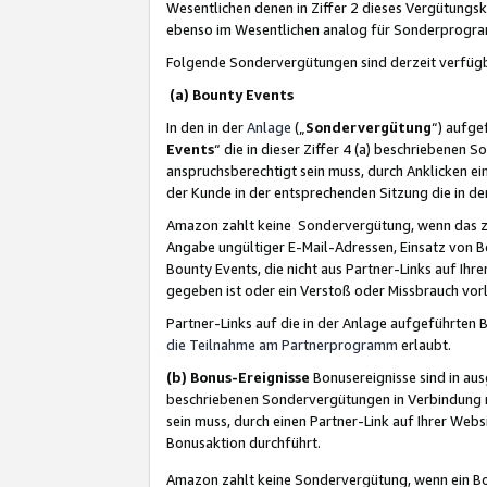
Wesentlichen denen in Ziffer 2 dieses Vergütung
ebenso im Wesentlichen analog für Sonderprogr
Folgende Sondervergütungen sind derzeit verfüg
(a) Bounty Events
In den in der
Anlage
(„
Sondervergütung
“) aufge
Events
“ die in dieser Ziffer 4 (a) beschriebenen 
anspruchsberechtigt sein muss, durch Anklicken ei
der Kunde in der entsprechenden Sitzung die in d
Amazon zahlt keine Sondervergütung, wenn das z
Angabe ungültiger E-Mail-Adressen, Einsatz von B
Bounty Events, die nicht aus Partner-Links auf Ihre
gegeben ist oder ein Verstoß oder Missbrauch vorl
Partner-Links auf die in der Anlage aufgeführte
die Teilnahme am Partnerprogramm
erlaubt.
(b) Bonus-Ereignisse
Bonusereignisse sind in au
beschriebenen Sondervergütungen in Verbindung m
sein muss, durch einen Partner-Link auf Ihrer We
Bonusaktion durchführt.
Amazon zahlt keine Sondervergütung, wenn ein Bon