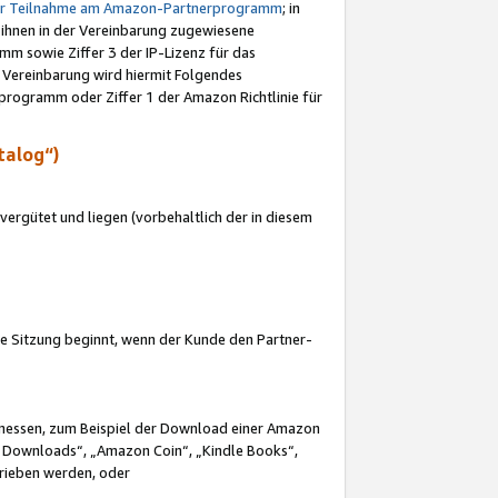
ur Teilnahme am Amazon-Partnerprogramm
; in
 ihnen in der Vereinbarung zugewiesene
m sowie Ziffer 3 der IP-Lizenz für das
 Vereinbarung wird hiermit Folgendes
programm oder Ziffer 1 der Amazon Richtlinie für
talog“)
ergütet und liegen (vorbehaltlich der in diesem
i die Sitzung beginnt, wenn der Kunde den Partner-
Ermessen, zum Beispiel der Download einer Amazon
 Downloads“, „Amazon Coin“, „Kindle Books“,
trieben werden, oder