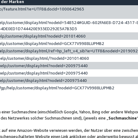
e der Marken
gp/feature.html?ie=UTF8&docId=1000642963
help/customer/display.html?nodeId=548524#GUID-602FA6E8-D724-4317-
64DE0ED1D744420E933ED292E5A7B3D3
elp/customer/display.html?nodeId=201014060
help/customer/display.html?nodeId=GCX77V9988LUPMB2
help/customer/display.html/ref=hp_left_v4_sib?ie=UTF8&nodeId=201909
help/customer/display.html/?nodeId=201014060
help/customer/display.html?nodeId=200975440
help/customer/display.html?nodeId=200975440
help/customer/display.html?nodeId=200975440
/gp/help/customer/display.html?nodeId=GCX77V9988LUPMB2
n einer Suchmaschine (einschließlich Google, Yahoo, Bing oder andere Webp
 des Netzwerkes solcher Suchmaschinen sind), (jeweils eine „
Suchmaschine
nk auf eine Amazon-Website verwiesen werden, der Nutzer über eine zwische
ischengeschalteten Website einen Link anklicken oder anderweitig bewusst a