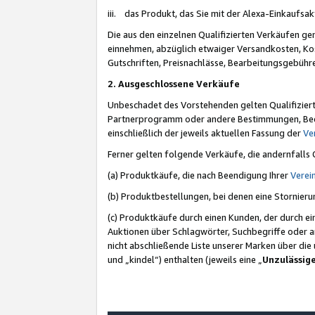
iii. das Produkt, das Sie mit der Alexa-Einkaufsa
Die aus den einzelnen Qualifizierten Verkäufen gen
einnehmen, abzüglich etwaiger Versandkosten, Ko
Gutschriften, Preisnachlässe, Bearbeitungsgebühr
2. Ausgeschlossene Verkäufe
Unbeschadet des Vorstehenden gelten Qualifiziert
Partnerprogramm oder andere Bestimmungen, Beding
einschließlich der jeweils aktuellen Fassung der
Ve
Ferner gelten folgende Verkäufe, die andernfalls
(a) Produktkäufe, die nach Beendigung Ihrer
Verei
(b) Produktbestellungen, bei denen eine Stornier
(c) Produktkäufe durch einen Kunden, der durch e
Auktionen über Schlagwörter, Suchbegriffe oder a
nicht abschließende Liste unserer Marken über di
und „kindel“) enthalten (jeweils eine „
Unzulässig