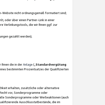
azon-Website nicht ordnungsgemäß formatiert sind;
, oder über einen Partner-Link in einer
e Verlinkungstools, die wir Ihnen ggf. zur
ütungen gezahlt werden);
 Ihnen die in der
Anlage
(„
Standardvergütung
ines bestimmten Prozentsatzes der Qualifizierten
eit erhalten, zusätzliche oder alternative
as Recht vor, Sonderprogramme oder
für alle Sonderprogramme oder Werbeaktionen (auch
lifizierende Ausschlusstatbestände, die im