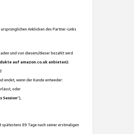
 ursprünglichen Anklicken des Partner-Links
laden und von diesem/dieser bezahlt wird
rodukte auf amazon.co.uk anbieten):
d
 und endet, wenn der Kunde entweder:
erlässt, oder
ls Session
“),
t spätestens 89 Tage nach seiner erstmaligen