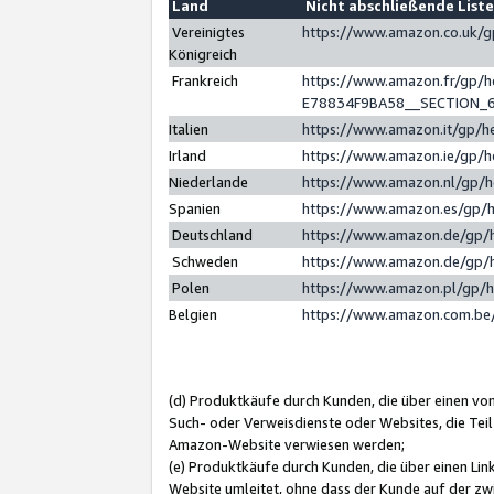
Land
Nicht abschließende List
Vereinigtes
https://www.amazon.co.uk/
Königreich
Frankreich
https://www.amazon.fr/gp/
E78834F9BA58__SECTION_
Italien
https://www.amazon.it/gp/h
Irland
https://www.amazon.ie/gp/
Niederlande
https://www.amazon.nl/gp/
Spanien
https://www.amazon.es/gp/
Deutschland
https://www.amazon.de/gp/
Schweden
https://www.amazon.de/gp/
Polen
https://www.amazon.pl/gp/
Belgien
https://www.amazon.com.be
(d) Produktkäufe durch Kunden, die über einen vo
Such- oder Verweisdienste oder Websites, die Teil
Amazon-Website verwiesen werden;
(e) Produktkäufe durch Kunden, die über einen Li
Website umleitet, ohne dass der Kunde auf der zw