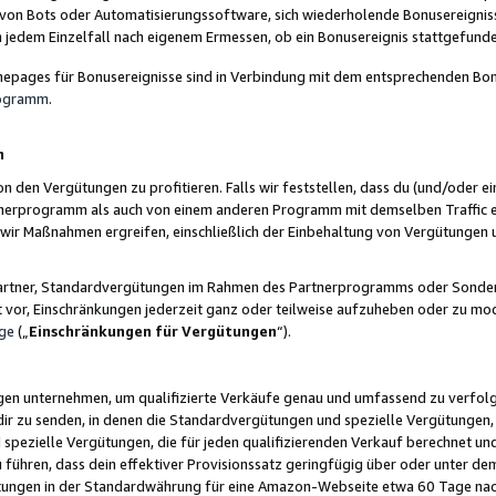
 von Bots oder Automatisierungssoftware, sich wiederholende Bonusereignisse
n jedem Einzelfall nach eigenem Ermessen, ob ein Bonusereignis stattgefund
epages für Bonusereignisse sind in Verbindung mit dem entsprechenden Bonu
rogramm
.
n
den Vergütungen zu profitieren. Falls wir feststellen, dass du (und/oder ein
erprogramm als auch von einem anderen Programm mit demselben Traffic ei
n wir Maßnahmen ergreifen, einschließlich der Einbehaltung von Vergütunge
r Partner, Standardvergütungen im Rahmen des Partnerprogramms oder Sonde
ht vor, Einschränkungen jederzeit ganz oder teilweise aufzuheben oder zu mod
ge
(„
Einschränkungen für Vergütungen
“).
ngen unternehmen, um qualifizierte Verkäufe genau und umfassend zu verfol
dir zu senden, in denen die Standardvergütungen und spezielle Vergütungen, 
pezielle Vergütungen, die für jeden qualifizierenden Verkauf berechnet un
 führen, dass dein effektiver Provisionssatz geringfügig über oder unter dem
ungen in der Standardwährung für eine Amazon-Webseite etwa 60 Tage nach