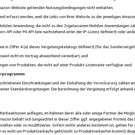
 Amazon-Website geltenden Nutzungsbedingungen nicht einhalten;
t und erfasst werden, weil die Links von Ihrer Website zu der jeweiligen Am
 Mobilen Anwendung, die nicht zu den Zugelassenen Mobilen Anwendungen zählt
s API oder PA API (wie nachstehend unter der IP-Lizenz definiert) oder ander
ie in Ziffer 4 (a) dieses Vergütungskatalogs definiert) (für das Sonderverg
weit nicht im Vertrag abweichend vereinbart, und
ngen von Produkten, die nicht auf einer Produkt-Listenseite verfügbar sind.
nerprogramms
eschriebenen Einschränkungen und der Einhaltung der
Vereinbarung
zahlen wir
ebenen Standardvergütungen. Die Berechnung der Vergütung erfolgt anhand e
beaktionen auflegen, im Rahmen derer alle oder einige Partner die Möglichk
Amazon behält sich (ungeachtet in dieser Ziffer ggf. angegebener Fristen) d
ustellen oder zu modifizieren. Sofern nichts anderes bestimmt ist, gelten 
s nicht um Produktverkäufe geht/nicht zu Produktverkäufen kommt) disqua