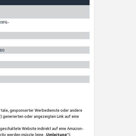
89F6-
280
ortale, gesponserter Werbedienste oder andere
“) generierten oder angezeigten Link auf eine
ngeschaltete Website indirekt auf eine Amazon-
ktiv werden müsste (eine „
Umleitung
“);