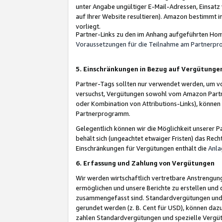
unter Angabe ungültiger E-Mail-Adressen, Einsatz
auf Ihrer Website resultieren). Amazon bestimmt i
vorliegt.
Partner-Links zu den im Anhang aufgeführten Hom
Voraussetzungen für die Teilnahme am Partnerp
5. Einschränkungen in Bezug auf Vergütunge
Partner-Tags sollten nur verwendet werden, um von 
versuchst, Vergütungen sowohl vom Amazon Partn
oder Kombination von Attributions-Links), könne
Partnerprogramm.
Gelegentlich können wir die Möglichkeit unsere
behält sich (ungeachtet etwaiger Fristen) das Rec
Einschränkungen für Vergütungen enthält die
Anla
6. Erfassung und Zahlung von Vergütungen
Wir werden wirtschaftlich vertretbare Anstrengu
ermöglichen und unsere Berichte zu erstellen und 
zusammengefasst sind. Standardvergütungen und s
gerundet werden (z. B. Cent für USD), können dazu
zahlen Standardvergütungen und spezielle Vergüt