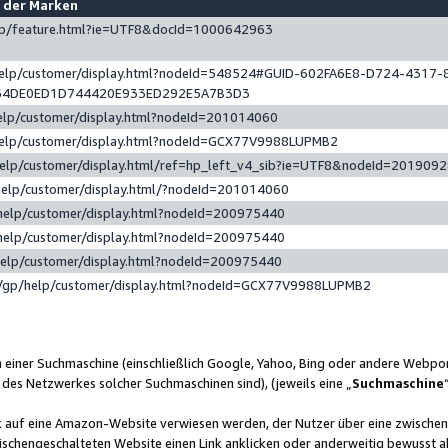
e der Marken
gp/feature.html?ie=UTF8&docId=1000642963
help/customer/display.html?nodeId=548524#GUID-602FA6E8-D724-4317-
64DE0ED1D744420E933ED292E5A7B3D3
elp/customer/display.html?nodeId=201014060
help/customer/display.html?nodeId=GCX77V9988LUPMB2
help/customer/display.html/ref=hp_left_v4_sib?ie=UTF8&nodeId=201909
help/customer/display.html/?nodeId=201014060
help/customer/display.html?nodeId=200975440
help/customer/display.html?nodeId=200975440
help/customer/display.html?nodeId=200975440
/gp/help/customer/display.html?nodeId=GCX77V9988LUPMB2
n einer Suchmaschine (einschließlich Google, Yahoo, Bing oder andere Webp
 des Netzwerkes solcher Suchmaschinen sind), (jeweils eine „
Suchmaschine
nk auf eine Amazon-Website verwiesen werden, der Nutzer über eine zwische
ischengeschalteten Website einen Link anklicken oder anderweitig bewusst a