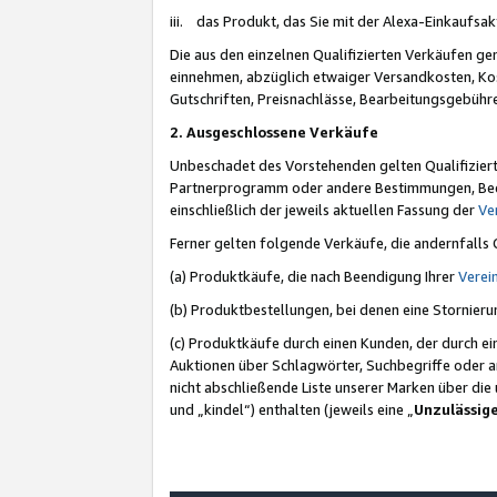
iii. das Produkt, das Sie mit der Alexa-Einkaufsa
Die aus den einzelnen Qualifizierten Verkäufen gen
einnehmen, abzüglich etwaiger Versandkosten, Ko
Gutschriften, Preisnachlässe, Bearbeitungsgebühr
2. Ausgeschlossene Verkäufe
Unbeschadet des Vorstehenden gelten Qualifiziert
Partnerprogramm oder andere Bestimmungen, Beding
einschließlich der jeweils aktuellen Fassung der
Ve
Ferner gelten folgende Verkäufe, die andernfalls
(a) Produktkäufe, die nach Beendigung Ihrer
Verei
(b) Produktbestellungen, bei denen eine Stornier
(c) Produktkäufe durch einen Kunden, der durch e
Auktionen über Schlagwörter, Suchbegriffe oder a
nicht abschließende Liste unserer Marken über di
und „kindel“) enthalten (jeweils eine „
Unzulässig