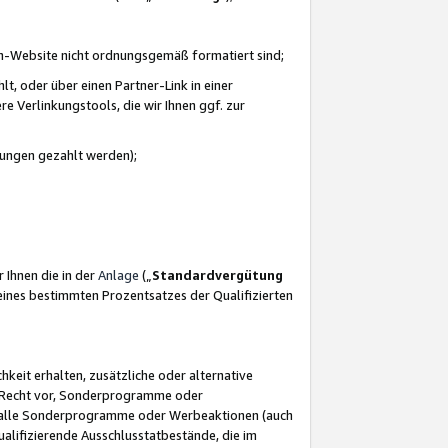
azon-Website nicht ordnungsgemäß formatiert sind;
, oder über einen Partner-Link in einer
e Verlinkungstools, die wir Ihnen ggf. zur
ütungen gezahlt werden);
 Ihnen die in der
Anlage
(„
Standardvergütung
ines bestimmten Prozentsatzes der Qualifizierten
eit erhalten, zusätzliche oder alternative
as Recht vor, Sonderprogramme oder
für alle Sonderprogramme oder Werbeaktionen (auch
lifizierende Ausschlusstatbestände, die im