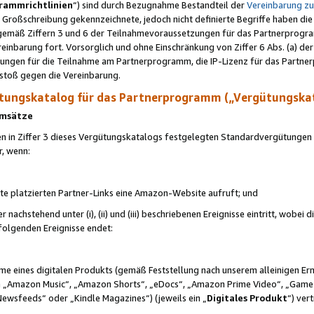
rammrichtlinien
“) sind durch Bezugnahme Bestandteil der
Vereinbarung z
Großschreibung gekennzeichnete, jedoch nicht definierte Begriffe haben die
 gemäß Ziffern 3 und 6 der Teilnahmevoraussetzungen für das Partnerprogram
nbarung fort. Vorsorglich und ohne Einschränkung von Ziffer 6 Abs. (a) der
ungen für die Teilnahme am Partnerprogramm, die IP-Lizenz für das Partner
rstoß gegen die Vereinbarung.
ungskatalog für das Partnerprogramm („Vergütungska
 Umsätze
n in Ziffer 3 dieses Vergütungskatalogs festgelegten Standardvergütungen v
r, wenn:
ite platzierten Partner-Links eine Amazon-Website aufruft; und
r nachstehend unter (i), (ii) und (iii) beschriebenen Ereignisse eintritt, wobe
 folgenden Ereignisse endet:
hme eines digitalen Produkts (gemäß Feststellung nach unserem alleinigen 
 „Amazon Music“, „Amazon Shorts“, „eDocs“, „Amazon Prime Video“, „Game
Newsfeeds“ oder „Kindle Magazines“) (jeweils ein „
Digitales Produkt
“) ver