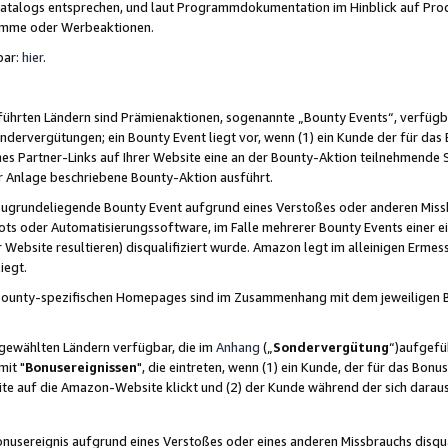
skatalogs entsprechen, und laut Programmdokumentation im Hinblick auf Pr
amme oder Werbeaktionen.
bar:
hier
.
führten Ländern sind Prämienaktionen, sogenannte „Bounty Events“, verfügb
Sondervergütungen; ein Bounty Event liegt vor, wenn (1) ein Kunde der für da
nes Partner-Links auf Ihrer Website eine an der Bounty-Aktion teilnehmende 
er Anlage beschriebene Bounty-Aktion ausführt.
ugrundeliegende Bounty Event aufgrund eines Verstoßes oder anderen Miss
ots oder Automatisierungssoftware, im Falle mehrerer Bounty Events einer e
r Website resultieren) disqualifiziert wurde. Amazon legt im alleinigen Ermess
iegt.
n Bounty-spezifischen Homepages sind im Zusammenhang mit dem jeweiligen
sgewählten Ländern verfügbar, die im
Anhang
(„
Sondervergütung
“)aufgefüh
it "
Bonusereignissen
", die eintreten, wenn (1) ein Kunde, der für das Bon
bsite auf die Amazon-Website klickt und (2) der Kunde während der sich dar
usereignis aufgrund eines Verstoßes oder eines anderen Missbrauchs disqua