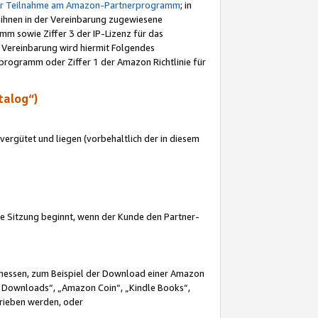
ur Teilnahme am Amazon-Partnerprogramm
; in
 ihnen in der Vereinbarung zugewiesene
m sowie Ziffer 3 der IP-Lizenz für das
 Vereinbarung wird hiermit Folgendes
programm oder Ziffer 1 der Amazon Richtlinie für
talog“)
ergütet und liegen (vorbehaltlich der in diesem
i die Sitzung beginnt, wenn der Kunde den Partner-
Ermessen, zum Beispiel der Download einer Amazon
 Downloads“, „Amazon Coin“, „Kindle Books“,
trieben werden, oder