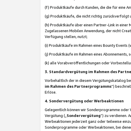
(f) Produktkäufe durch Kunden, die die für eine
(g) Produktkäufe, die nicht richtig zurückverfolg
(h) Produktkäufe über einen Partner-Link in einer
Zugelassenen Mobilen Anwendung, der nicht Creator
Verfügung stellen, nutzt;
(i) Produktkäufe im Rahmen eines Bounty Events (w
(j) Produktkäufe im Rahmen eines Abonnements, so
(k) alle Vorabveröffentlichungen oder Vorbestellu
3. Standardvergütung im Rahmen des Part
Vorbehaltlich der in diesem Vergütungskatalog b
im Rahmen des Partnerprogramms
“) beschri
Erlöse.
4. Sondervergütung oder Werbeaktionen
Gelegentlich können wir Sonderprogramme oder Wer
Vergütung („
Sondervergütung
”) zu verdienen. 
Werbeaktionen jederzeit ganz oder teilweise einz
Sonderprogramme oder Werbeaktionen, bei denen e