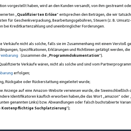
ktion vorgestellt haben, wird an den Kunden versandt, von ihm gestreamt od
erierten „
Qualifizierten Erlöse
“ entsprechen den Beträgen, die wir tatsäch
sten für Geschenkverpackung, Bearbeitungsgebühren, Steuern (z. B. Umsatz-
en bei Kreditkartenzahlung und uneinbringlicher Forderungen.
e Verkäufe nicht als solche, falls sie im Zusammenhang mit einem Verstoß 
ungen, Spezifikationen, Erklärungen und Richtlinien getätigt werden, die 
reinbarung
(zusammen die „
Programmdokumentation
“).
 Qualifizierte Verkäufe wären, nicht als solche und sind vom Partnerprogra
nbarung
erfolgen;
ung, Rückgabe oder Rückerstattung eingeleitet wurde;
ine Anzeige auf eine Amazon-Website verwiesen wurde, die Sieeinschließlich
ndere Identifikatoren käuflich erworben haben,die das Wort „amazon“ oder 
e unten genannten Links) bzw. Abwandlungen oder falsch buchstabierte Varia
e Kostenpflichtige Suchplatzierung
”);