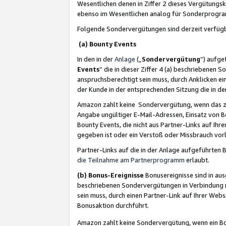
Wesentlichen denen in Ziffer 2 dieses Vergütung
ebenso im Wesentlichen analog für Sonderprogr
Folgende Sondervergütungen sind derzeit verfüg
(a) Bounty Events
In den in der
Anlage
(„
Sondervergütung
“) aufge
Events
“ die in dieser Ziffer 4 (a) beschriebenen 
anspruchsberechtigt sein muss, durch Anklicken ei
der Kunde in der entsprechenden Sitzung die in d
Amazon zahlt keine Sondervergütung, wenn das z
Angabe ungültiger E-Mail-Adressen, Einsatz von B
Bounty Events, die nicht aus Partner-Links auf Ihre
gegeben ist oder ein Verstoß oder Missbrauch vorl
Partner-Links auf die in der Anlage aufgeführte
die Teilnahme am Partnerprogramm
erlaubt.
(b) Bonus-Ereignisse
Bonusereignisse sind in au
beschriebenen Sondervergütungen in Verbindung m
sein muss, durch einen Partner-Link auf Ihrer We
Bonusaktion durchführt.
Amazon zahlt keine Sondervergütung, wenn ein Bon