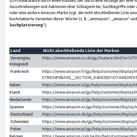
(c) Produktkäufe durch einen Kunden, der durch eine Anzeige auf eine 
Ausschreibungen und Auktionen über Schlagwörter, Suchbegriffe oder 
oder eine andere Amazon-Marke (vgl. die nicht abschließende Liste un
buchstabierte Varianten dieser Wörter (z. B. „ammazon“, „amaozn“ und „
Suchplatzierung
”);
Land
Nicht abschließende Liste der Marken
Vereinigtes
https://www.amazon.co.uk/gp/feature.html?ie=U
Königreich
Frankreich
https://www.amazon.fr/gp/help/customer/displa
E78834F9BA58__SECTION_64DE0ED1D744420E9
Italien
https://www.amazon.it/gp/help/customer/display
Irland
https://www.amazon.ie/gp/help/customer/displa
Niederlande
https://www.amazon.nl/gp/help/customer/display
Spanien
https://www.amazon.es/gp/help/customer/display
Deutschland
https://www.amazon.de/gp/help/customer/displa
Schweden
https://www.amazon.de/gp/help/customer/displa
Polen
https://www.amazon.pl/gp/help/customer/display
Belgien
https://www.amazon.com.be/gp/help/customer/d