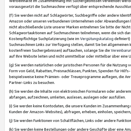
Werbeinhalte im Zusammenhang mit Suchergebnissen verwendet werden,
vorausgesetzt die Suchmaschine verfügt über entsprechende Ausschlu
(f) Sie werden nicht auf Schlagwörter, Suchbegriffe oder andere Ident
Amazon oder unseren verbundenen Unternehmen oder Abwandlungen bzw
nicht abschließende Liste unserer Marken entnehmen Sie bitte der Nich
Schlagwortauktionen auf Suchmaschinen teilnehmen, wenn die sich da
Kostenpflichtige Suchplatzierung (wie im
Vergütungskatalog
definiert
Suchmaschinen Links zur Verfügung stellen, damit Sie bei allgemeinen I
kostenfreien Suchergebnissen) auftauchen, solange Sie die
Vereinbaru
auf Ihre Website leiten und nicht unmittelbar oder mittelbar über eine
(g) Sie werden natürlichen oder juristischen Personen für die Nutzung 
Form von Geld, Rabatten, Preisnachlässen, Punkten, Spenden für Hilfs
beispielsweise keine Prämien- oder Treueprogramme auflegen, die Anrei
Partner-Links zu besuchen.
(h) Sie werden die Inhalte von elektronischen Formularen oder anderem M
abfangen, aufzeichnen, umleiten, auslesen, auslegen oder ausfüllen.
(i) Sie werden keine Kontodaten, die unsere Kunden im Zusammenhang 
Kunden der Amazon-Websites), abfragen, erheben, einholen, speichern,
(j) Sie werden Funktionen von Schaltflächen, Links oder andere Funkti
(k) Sie werden keine Bestellungen oder andere Geschäfte über eine Ama