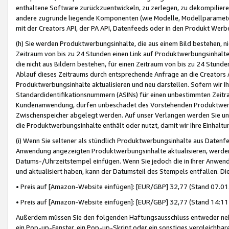
enthaltene Software zurückzuentwickeln, zu zerlegen, zu dekompilier
andere zugrunde liegende Komponenten (wie Modelle, Modellparameter
mit der Creators API, der PA API, Datenfeeds oder in den Produkt Werb
(h) Sie werden Produktwerbungsinhalte, die aus einem Bild bestehen, ni
Zeitraum von bis zu 24 Stunden einen Link auf Produktwerbungsinhalte
die nicht aus Bildern bestehen, für einen Zeitraum von bis zu 24 Stund
Ablauf dieses Zeitraums durch entsprechende Anfrage an die Creators 
Produktwerbungsinhalte aktualisieren und neu darstellen. Sofern wir Ih
Standardidentifikationsnummern (ASINs) für einen unbestimmten Zeitra
Kundenanwendung, dürfen unbeschadet des Vorstehenden Produktwerbu
Zwischenspeicher abgelegt werden. Auf unser Verlangen werden Sie un
die Produktwerbungsinhalte enthält oder nutzt, damit wir Ihre Einhalt
(i) Wenn Sie seltener als stündlich Produktwerbungsinhalte aus Datenfe
Anwendung angezeigten Produktwerbungsinhalte aktualisieren, werden 
Datums-/Uhrzeitstempel einfügen. Wenn Sie jedoch die in Ihrer Anwe
und aktualisiert haben, kann der Datumsteil des Stempels entfallen. Dies
• Preis auf [Amazon-Website einfügen]: [EUR/GBP] 32,77 (Stand 07.01.
• Preis auf [Amazon-Website einfügen]: [EUR/GBP] 32,77 (Stand 14:11 
Außerdem müssen Sie den folgenden Haftungsausschluss entweder neb
ein Pop-up-Fenster, ein Pop-up-Skript oder ein sonstiges vergleichba