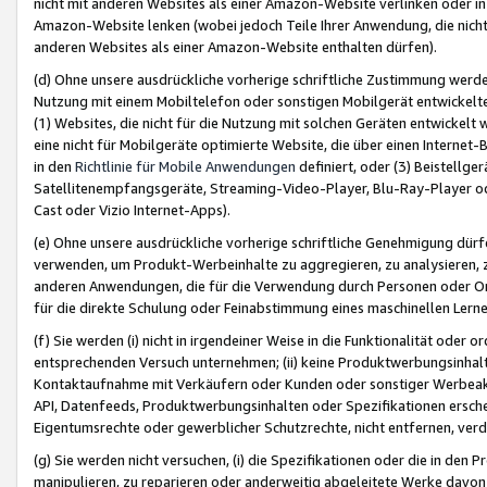
nicht mit anderen Websites als einer Amazon-Website verlinken oder i
Amazon-Website lenken (wobei jedoch Teile Ihrer Anwendung, die nich
anderen Websites als einer Amazon-Website enthalten dürfen).
(d) Ohne unsere ausdrückliche vorherige schriftliche Zustimmung werd
Nutzung mit einem Mobiltelefon oder sonstigen Mobilgerät entwickelt
(1) Websites, die nicht für die Nutzung mit solchen Geräten entwickelt
eine nicht für Mobilgeräte optimierte Website, die über einen Interne
in den
Richtlinie für Mobile Anwendungen
definiert, oder (3) Beistellge
Satellitenempfangsgeräte, Streaming-Video-Player, Blu-Ray-Player ode
Cast oder Vizio Internet-Apps).
(e) Ohne unsere ausdrückliche vorherige schriftliche Genehmigung dürfe
verwenden, um Produkt-Werbeinhalte zu aggregieren, zu analysieren, 
anderen Anwendungen, die für die Verwendung durch Personen oder Or
für die direkte Schulung oder Feinabstimmung eines maschinellen Lern
(f) Sie werden (i) nicht in irgendeiner Weise in die Funktionalität ode
entsprechenden Versuch unternehmen; (ii) keine Produktwerbungsinha
Kontaktaufnahme mit Verkäufern oder Kunden oder sonstiger Werbeaktiv
API, Datenfeeds, Produktwerbungsinhalten oder Spezifikationen erschei
Eigentumsrechte oder gewerblicher Schutzrechte, nicht entfernen, verd
(g) Sie werden nicht versuchen, (i) die Spezifikationen oder die in de
manipulieren, zu reparieren oder anderweitig abgeleitete Werke davon z