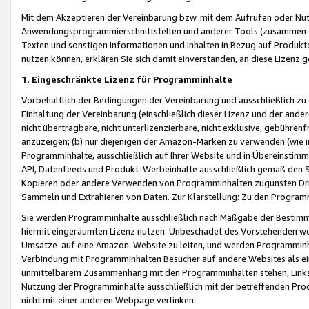
Mit dem Akzeptieren der Vereinbarung bzw. mit dem Aufrufen oder Nutz
Anwendungsprogrammierschnittstellen und anderer Tools (zusammen die
Texten und sonstigen Informationen und Inhalten in Bezug auf Produkte
nutzen können, erklären Sie sich damit einverstanden, an diese Lizenz 
1. Eingeschränkte Lizenz für Programminhalte
Vorbehaltlich der Bedingungen der Vereinbarung und ausschließlich z
Einhaltung der Vereinbarung (einschließlich dieser Lizenz und der ande
nicht übertragbare, nicht unterlizenzierbare, nicht exklusive, gebühren
anzuzeigen; (b) nur diejenigen der Amazon-Marken zu verwenden (wie in 
Programminhalte, ausschließlich auf Ihrer Website und in Übereinstimmu
API, Datenfeeds und Produkt-Werbeinhalte ausschließlich gemäß den Spe
Kopieren oder andere Verwenden von Programminhalten zugunsten Dri
Sammeln und Extrahieren von Daten. Zur Klarstellung: Zu den Program
Sie werden Programminhalte ausschließlich nach Maßgabe der Besti
hiermit eingeräumten Lizenz nutzen. Unbeschadet des Vorstehenden we
Umsätze auf eine Amazon-Website zu leiten, und werden Programminhal
Verbindung mit Programminhalten Besucher auf andere Websites als ein
unmittelbarem Zusammenhang mit den Programminhalten stehen, Links z
Nutzung der Programminhalte ausschließlich mit der betreffenden Pr
nicht mit einer anderen Webpage verlinken.