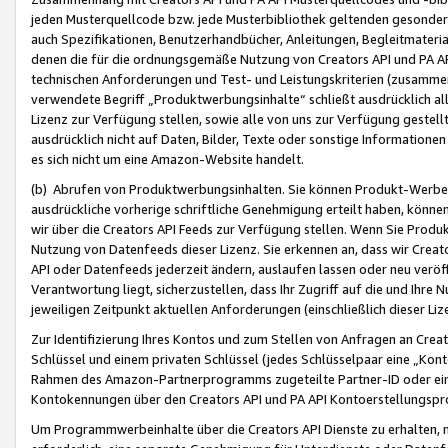
jeden Musterquellcode bzw. jede Musterbibliothek geltenden gesonder
auch Spezifikationen, Benutzerhandbücher, Anleitungen, Begleitmaterial
denen die für die ordnungsgemäße Nutzung von Creators API und PA A
technischen Anforderungen und Test- und Leistungskriterien (zusammen
verwendete Begriff „Produktwerbungsinhalte“ schließt ausdrücklich al
Lizenz zur Verfügung stellen, sowie alle von uns zur Verfügung gestel
ausdrücklich nicht auf Daten, Bilder, Texte oder sonstige Informatione
es sich nicht um eine Amazon-Website handelt.
(b) Abrufen von Produktwerbungsinhalten. Sie können Produkt-Werbein
ausdrückliche vorherige schriftliche Genehmigung erteilt haben, könn
wir über die Creators API Feeds zur Verfügung stellen. Wenn Sie Produk
Nutzung von Datenfeeds dieser Lizenz. Sie erkennen an, dass wir Creat
API oder Datenfeeds jederzeit ändern, auslaufen lassen oder neu veröffe
Verantwortung liegt, sicherzustellen, dass Ihr Zugriff auf die und Ihr
jeweiligen Zeitpunkt aktuellen Anforderungen (einschließlich dieser Liz
Zur Identifizierung Ihres Kontos und zum Stellen von Anfragen an Crea
Schlüssel und einem privaten Schlüssel (jedes Schlüsselpaar eine „Kon
Rahmen des Amazon-Partnerprogramms zugeteilte Partner-ID oder ein
Kontokennungen über den Creators API und PA API Kontoerstellungspro
Um Programmwerbeinhalte über die Creators API Dienste zu erhalten, m