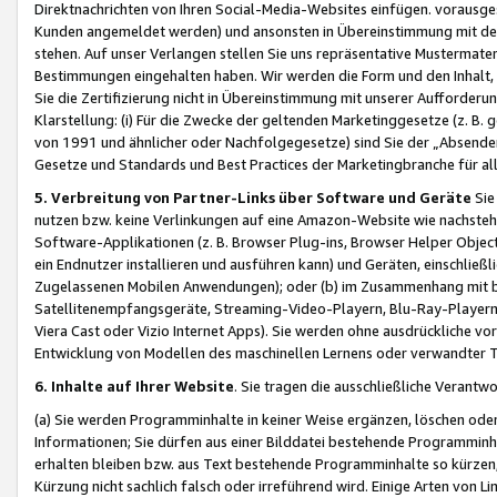
Direktnachrichten von Ihren Social-Media-Websites einfügen. vorausg
Kunden angemeldet werden) und ansonsten in Übereinstimmung mit der
stehen. Auf unser Verlangen stellen Sie uns repräsentative Mustermater
Bestimmungen eingehalten haben. Wir werden die Form und den Inhalt, di
Sie die Zertifizierung nicht in Übereinstimmung mit unserer Aufforderu
Klarstellung: (i) Für die Zwecke der geltenden Marketinggesetze (z. 
von 1991 und ähnlicher oder Nachfolgegesetze) sind Sie der „Absender“ j
Gesetze und Standards und Best Practices der Marketingbranche für 
5. Verbreitung von Partner-Links über Software und Geräte
Sie
nutzen bzw. keine Verlinkungen auf eine Amazon-Website wie nachsteh
Software-Applikationen (z. B. Browser Plug-ins, Browser Helper Objec
ein Endnutzer installieren und ausführen kann) und Geräten, einschlie
Zugelassenen Mobilen Anwendungen); oder (b) im Zusammenhang mit bzw.
Satellitenempfangsgeräte, Streaming-Video-Playern, Blu-Ray-Playern 
Viera Cast oder Vizio Internet Apps). Sie werden ohne ausdrückliche v
Entwicklung von Modellen des maschinellen Lernens oder verwandter 
6. Inhalte auf Ihrer Website
. Sie tragen die ausschließliche Verantwo
(a) Sie werden Programminhalte in keiner Weise ergänzen, löschen oder
Informationen; Sie dürfen aus einer Bilddatei bestehende Programminhal
erhalten bleiben bzw. aus Text bestehende Programminhalte so kürzen, 
Kürzung nicht sachlich falsch oder irreführend wird. Einige Arten von L