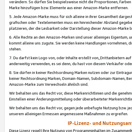
verändern. So dürfen Sie beispielsweise nicht die Proportionen, Farb
Marke hinzufügen bzw. Elemente aus einer Amazon-Marke entfernen.
5. Jede Amazon-Marke muss für sich alleine in ihrer Gesamtheit darge
grafischen oder Textelementen muss ein hinreichender Abstand gegebe
platzieren, der die Lesbarkeit oder Darstellung dieser Amazon-Marke b
6. Alle Rechte an den Amazon-Marken sind unser alleiniges Eigentum, 
kommt alleine uns zugute. Sie werden keine Handlungen vornehmen, 
stehen.
7. Du darfst kein Logo von, oder Inhalte erstellt von,
Drittanbietern au
anderweitig verwenden, es sei denn, du hast von diesem Verkäufer oder
8. Sie dürfen in keiner Rechtsordnung Marken nutzen oder zur Eintragu
keiner Rechtsordnung Marken, Domain-Namen, Subdomain-Namen, Benu
Amazon-Marke zum Verwechseln ähnlich sind.
Wir behalten uns das Recht vor, diese Markenrichtlinien und die gene
Einstellen einer Änderungsmitteilung oder überarbeiteter Markenricht
Wir behalten uns das Recht vor, gegen jede unbefugte Nutzung bzw. jede 
unserem alleinigen Ermessen angemessene Maßnahmen zu ergreifen.
IP-Lizenz- und Nutzungsan
Diese Lizenz regelt Ihre Nutzung von Programminhalten im Zusammen