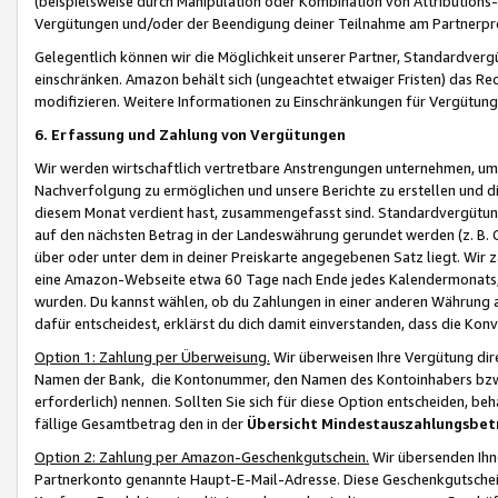
(beispielsweise durch Manipulation oder Kombination von Attributions-
Vergütungen und/oder der Beendigung deiner Teilnahme am Partnerp
Gelegentlich können wir die Möglichkeit unserer Partner, Standardv
einschränken. Amazon behält sich (ungeachtet etwaiger Fristen) das Re
modifizieren. Weitere Informationen zu Einschränkungen für Vergütung
6. Erfassung und Zahlung von Vergütungen
Wir werden wirtschaftlich vertretbare Anstrengungen unternehmen, um 
Nachverfolgung zu ermöglichen und unsere Berichte zu erstellen und di
diesem Monat verdient hast, zusammengefasst sind. Standardvergütung
auf den nächsten Betrag in der Landeswährung gerundet werden (z. B. C
über oder unter dem in deiner Preiskarte angegebenen Satz liegt. Wir
eine Amazon-Webseite etwa 60 Tage nach Ende jedes Kalendermonats, i
wurden. Du kannst wählen, ob du Zahlungen in einer anderen Währung
dafür entscheidest, erklärst du dich damit einverstanden, dass die K
Option 1: Zahlung per Überweisung.
Wir überweisen Ihre Vergütung dir
Namen der Bank, die Kontonummer, den Namen des Kontoinhabers bzw. a
erforderlich) nennen. Sollten Sie sich für diese Option entscheiden, be
fällige Gesamtbetrag den in der
Übersicht Mindestauszahlungsbet
Option 2: Zahlung per Amazon-Geschenkgutschein.
Wir übersenden Ihne
Partnerkonto genannte Haupt-E-Mail-Adresse. Diese Geschenkgutschei