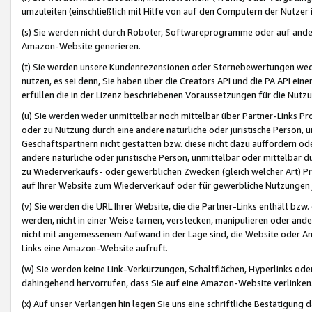
umzuleiten (einschließlich mit Hilfe von auf den Computern der Nutzer i
(s) Sie werden nicht durch Roboter, Softwareprogramme oder auf andere
Amazon-Website generieren.
(t) Sie werden unsere Kundenrezensionen oder Sternebewertungen wed
nutzen, es sei denn, Sie haben über die Creators API und die PA API e
erfüllen die in der Lizenz beschriebenen Voraussetzungen für die Nutzu
(u) Sie werden weder unmittelbar noch mittelbar über Partner-Links P
oder zu Nutzung durch eine andere natürliche oder juristische Person,
Geschäftspartnern nicht gestatten bzw. diese nicht dazu auffordern od
andere natürliche oder juristische Person, unmittelbar oder mittelbar
zu Wiederverkaufs- oder gewerblichen Zwecken (gleich welcher Art) 
auf Ihrer Website zum Wiederverkauf oder für gewerbliche Nutzungen 
(v) Sie werden die URL Ihrer Website, die die Partner-Links enthält b
werden, nicht in einer Weise tarnen, verstecken, manipulieren oder and
nicht mit angemessenem Aufwand in der Lage sind, die Website oder A
Links eine Amazon-Website aufruft.
(w) Sie werden keine Link-Verkürzungen, Schaltflächen, Hyperlinks ode
dahingehend hervorrufen, dass Sie auf eine Amazon-Website verlinken
(x) Auf unser Verlangen hin legen Sie uns eine schriftliche Bestätigung