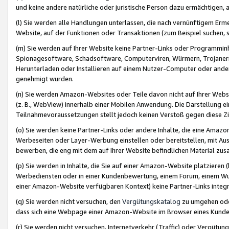
und keine andere natürliche oder juristische Person dazu ermächtigen, a
(l) Sie werden alle Handlungen unterlassen, die nach vernünftigem Erme
Website, auf der Funktionen oder Transaktionen (zum Beispiel suchen, s
(m) Sie werden auf Ihrer Website keine Partner-Links oder Programmin
Spionagesoftware, Schadsoftware, Computerviren, Würmern, Trojaner
Herunterladen oder Installieren auf einem Nutzer-Computer oder ande
genehmigt wurden.
(n) Sie werden Amazon-Websites oder Teile davon nicht auf Ihrer Websi
(z. B., WebView) innerhalb einer Mobilen Anwendung. Die Darstellung ein
Teilnahmevoraussetzungen stellt jedoch keinen Verstoß gegen diese Zif
(o) Sie werden keine Partner-Links oder andere Inhalte, die eine Am
Werbeseiten oder Layer-Werbung einstellen oder bereitstellen, mit Au
bewerben, die eng mit dem auf Ihrer Website befindlichen Material z
(p) Sie werden in Inhalte, die Sie auf einer Amazon-Website platzier
Werbediensten oder in einer Kundenbewertung, einem Forum, einem Wun
einer Amazon-Website verfügbaren Kontext) keine Partner-Links integr
(q) Sie werden nicht versuchen, den
Vergütungskatalog
zu umgehen oder
dass sich eine Webpage einer Amazon-Website im Browser eines Kunden 
(r) Sie werden nicht versuchen, Internetverkehr (Traffic) oder Vergü