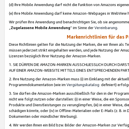
(d) Ihre Mobile Anwendung darf nicht die Funktion von Amazons eige
(e) Ihre Mobile Anwendung darf keine Amazon-Webpages in WebView 
Wir prüfen Ihre Anwendung und benachrichtigen Sie, ob sie angenomm
„
Zugelassene Mobile Anwendung
“ im Sinne der
Vereinbarung
.
Markenrichtlinien für das 
Diese Richtlinien gelten für die Nutzung der Marken, die wir Ihnen als 
müssen jederzeit strikt eingehalten werden, und jede Nutzung der Ama
Lizenzen bezüglich Ihrer Nutzung der Amazon-Marken.
1. SIE DÜRFEN DIE AMAZON-MARKEN AUSSCHLIESSLICH DURCH DARS
AUF EINER AMAZON-WEBSITE MITTELS EINES ENTSPRECHENDEN PART
2. Ihre Nutzung der Amazon-Marken muss (i) im Einklang mit der aktuells
Programmdokumentation (wie im
Vergütungskatalog
definiert) erfolg
3. Sie dürfen die Amazon-Marken ausschließlich für den in der Progr
nicht wie folgt nutzen oder darstellen: (i) in einer Weise, die ein Spo
Produkte und Dienstleistungen zu verunglimpfen, (iii) in einer Weise
schädigen könnte, oder (iv) in Offline-Materialien oder E-Mails (z. B.
Dokumenten oder mündlicher Werbung).
4. Wir werden Ihnen ein Bild bzw. Bilder der Amazon-Marken zur Verfüg