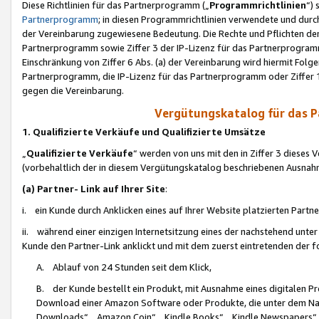
Diese Richtlinien für das Partnerprogramm („
Programmrichtlinien
“)
Partnerprogramm
; in diesen Programmrichtlinien verwendete und durch
der Vereinbarung zugewiesene Bedeutung. Die Rechte und Pflichten de
Partnerprogramm sowie Ziffer 3 der IP-Lizenz für das Partnerprogram
Einschränkung von Ziffer 6 Abs. (a) der Vereinbarung wird hiermit Fol
Partnerprogramm, die IP-Lizenz für das Partnerprogramm oder Ziffer 1
gegen die Vereinbarung.
Vergütungskatalog für das 
1. Qualifizierte Verkäufe und Qualifizierte Umsätze
„
Qualifizierte Verkäufe
“ werden von uns mit den in Ziffer 3 diese
(vorbehaltlich der in diesem Vergütungskatalog beschriebenen Ausnah
(a) Partner- Link auf Ihrer Site
:
i. ein Kunde durch Anklicken eines auf Ihrer Website platzierten Part
ii. während einer einzigen Internetsitzung eines der nachstehend unter (i)
Kunde den Partner-Link anklickt und mit dem zuerst eintretenden der f
A. Ablauf von 24 Stunden seit dem Klick,
B. der Kunde bestellt ein Produkt, mit Ausnahme eines digitalen P
Download einer Amazon Software oder Produkte, die unter dem N
Downloads“, „Amazon Coin“, „Kindle Books“, „Kindle Newspapers“, „