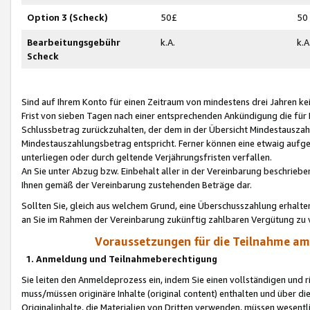
Option 3 (Scheck)
50£
50
Bearbeitungsgebühr
k.A.
k.A
Scheck
Sind auf Ihrem Konto für einen Zeitraum von mindestens drei Jahren kein
Frist von sieben Tagen nach einer entsprechenden Ankündigung die für
Schlussbetrag zurückzuhalten, der dem in der Übersicht Mindestausz
Mindestauszahlungsbetrag entspricht. Ferner können eine etwaig aufg
unterliegen oder durch geltende Verjährungsfristen verfallen.
An Sie unter Abzug bzw. Einbehalt aller in der Vereinbarung beschrieb
Ihnen gemäß der Vereinbarung zustehenden Beträge dar.
Sollten Sie, gleich aus welchem Grund, eine Überschusszahlung erhalte
an Sie im Rahmen der Vereinbarung zukünftig zahlbaren Vergütung zu 
Voraussetzungen für die Teilnahme a
1. Anmeldung und Teilnahmeberechtigung
Sie leiten den Anmeldeprozess ein, indem Sie einen vollständigen und 
muss/müssen originäre Inhalte (original content) enthalten und über d
Originalinhalte, die Materialien von Dritten verwenden, müssen wese