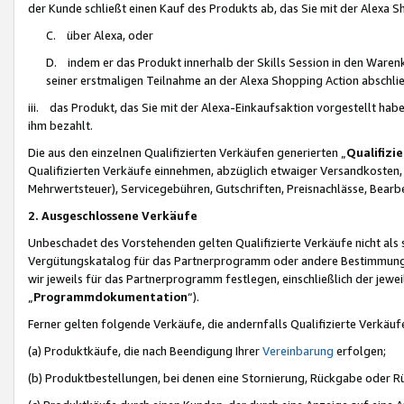
der Kunde schließt einen Kauf des Produkts ab, das Sie mit der Alexa 
C. über Alexa, oder
D. indem er das Produkt innerhalb der Skills Session in den Waren
seiner erstmaligen Teilnahme an der Alexa Shopping Action abschlie
iii. das Produkt, das Sie mit der Alexa-Einkaufsaktion vorgestellt ha
ihm bezahlt.
Die aus den einzelnen Qualifizierten Verkäufen generierten „
Qualifizi
Qualifizierten Verkäufe einnehmen, abzüglich etwaiger Versandkosten
Mehrwertsteuer), Servicegebühren, Gutschriften, Preisnachlässe, Bear
2. Ausgeschlossene Verkäufe
Unbeschadet des Vorstehenden gelten Qualifizierte Verkäufe nicht als
Vergütungskatalog für das Partnerprogramm oder andere Bestimmungen,
wir jeweils für das Partnerprogramm festlegen, einschließlich der jewe
„
Programmdokumentation
“).
Ferner gelten folgende Verkäufe, die andernfalls Qualifizierte Verkä
(a) Produktkäufe, die nach Beendigung Ihrer
Vereinbarung
erfolgen;
(b) Produktbestellungen, bei denen eine Stornierung, Rückgabe oder R