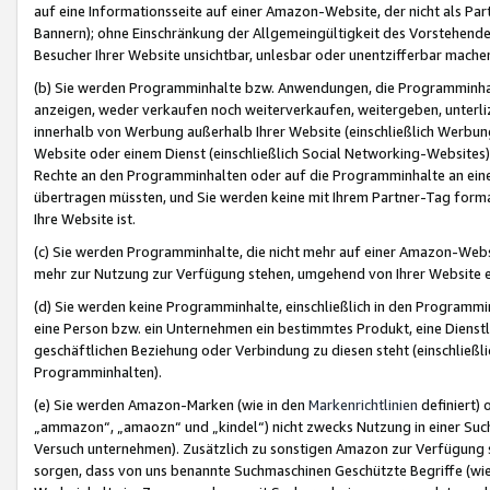
auf eine Informationsseite auf einer Amazon-Website, der nicht als Part
Bannern); ohne Einschränkung der Allgemeingültigkeit des Vorstehende
Besucher Ihrer Website unsichtbar, unlesbar oder unentzifferbar mache
(b) Sie werden Programminhalte bzw. Anwendungen, die Programminhalt
anzeigen, weder verkaufen noch weiterverkaufen, weitergeben, unterli
innerhalb von Werbung außerhalb Ihrer Website (einschließlich Werbun
Website oder einem Dienst (einschließlich Social Networking-Website
Rechte an den Programminhalten oder auf die Programminhalte an eine a
übertragen müssten, und Sie werden keine mit Ihrem Partner-Tag formati
Ihre Website ist.
(c) Sie werden Programminhalte, die nicht mehr auf einer Amazon-Websit
mehr zur Nutzung zur Verfügung stehen, umgehend von Ihrer Website e
(d) Sie werden keine Programminhalte, einschließlich in den Programmin
eine Person bzw. ein Unternehmen ein bestimmtes Produkt, eine Dienstle
geschäftlichen Beziehung oder Verbindung zu diesen steht (einschließli
Programminhalten).
(e) Sie werden Amazon-Marken (wie in den
Markenrichtlinien
definiert) 
„ammazon“, „amaozn“ und „kindel“) nicht zwecks Nutzung in einer Suc
Versuch unternehmen). Zusätzlich zu sonstigen Amazon zur Verfügung 
sorgen, dass von uns benannte Suchmaschinen Geschützte Begriffe (wie 