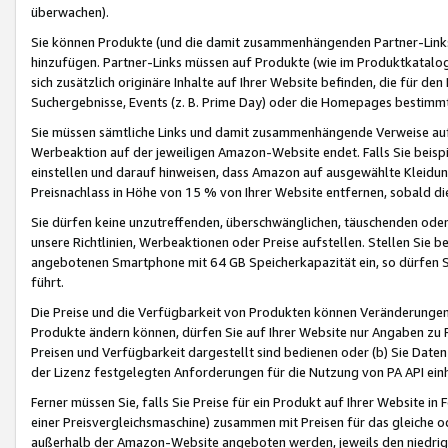
überwachen).
Sie können Produkte (und die damit zusammenhängenden Partner-Links)
hinzufügen. Partner-Links müssen auf Produkte (wie im Produktkatalog de
sich zusätzlich originäre Inhalte auf Ihrer Website befinden, die für 
Suchergebnisse, Events (z. B. Prime Day) oder die Homepages bestimmte
Sie müssen sämtliche Links und damit zusammenhängende Verweise auf z
Werbeaktion auf der jeweiligen Amazon-Website endet. Falls Sie beisp
einstellen und darauf hinweisen, dass Amazon auf ausgewählte Kleidun
Preisnachlass in Höhe von 15 % von Ihrer Website entfernen, sobald di
Sie dürfen keine unzutreffenden, überschwänglichen, täuschenden od
unsere Richtlinien, Werbeaktionen oder Preise aufstellen. Stellen Sie 
angebotenen Smartphone mit 64 GB Speicherkapazität ein, so dürfen S
führt.
Die Preise und die Verfügbarkeit von Produkten können Veränderungen 
Produkte ändern können, dürfen Sie auf Ihrer Website nur Angaben zu P
Preisen und Verfügbarkeit dargestellt sind bedienen oder (b) Sie Daten
der Lizenz festgelegten Anforderungen für die Nutzung von PA API einh
Ferner müssen Sie, falls Sie Preise für ein Produkt auf Ihrer Website in 
einer Preisvergleichsmaschine) zusammen mit Preisen für das gleiche o
außerhalb der Amazon-Website angeboten werden, jeweils den niedrigst