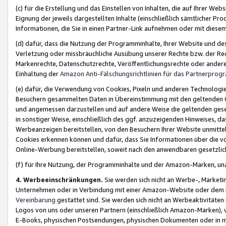
(c) für die Erstellung und das Einstellen von Inhalten, die auf Ihrer We
Eignung der jeweils dargestellten Inhalte (einschließlich sämtlicher 
Informationen, die Sie in einen Partner-Link aufnehmen oder mit diese
(d) dafür, dass die Nutzung der Programminhalte, Ihrer Website und des 
Verletzung oder missbräuchliche Ausübung unserer Rechte bzw. der Recht
Markenrechte, Datenschutzrechte, Veröffentlichungsrechte oder anderer
Einhaltung der
Amazon Anti-Fälschungsrichtlinien für das Partnerpro
(e) dafür, die Verwendung von Cookies, Pixeln und anderen Technologien
Besuchern gesammelten Daten in Übereinstimmung mit den geltenden Ge
und angemessen darzustellen und auf andere Weise die geltenden geset
in sonstiger Weise, einschließlich des ggf. anzuzeigenden Hinweises, d
Werbeanzeigen bereitstellen, von den Besuchern Ihrer Website unmitte
Cookies erkennen können und dafür, dass Sie Informationen über die v
Online-Werbung bereitstellen, soweit nach den anwendbaren gesetzlic
(f) für Ihre Nutzung, der Programminhalte und der Amazon-Marken, u
4. Werbeeinschränkungen.
Sie werden sich nicht an Werbe-, Market
Unternehmen oder in Verbindung mit einer Amazon-Website oder dem Pa
Vereinbarung
gestattet sind. Sie werden sich nicht an Werbeaktivitäten
Logos von uns oder unseren Partnern (einschließlich Amazon-Marken), 
E-Books, physischen Postsendungen, physischen Dokumenten oder in 