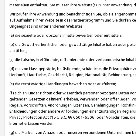
Materialien enthalten. Sie müssen Ihre Website(s) in Ihrer Anwendung ide
Wir prüfen Ihre Anwendung und benachrichtigen Sie, ob sie angenommen
auf Aufnahme Ihrer Website in das Partnerprogramm und Sie dürfen kei
Ungeeignet sind unter anderem Websites:
(a) die sexuelle oder obszöne Inhalte bewerben oder enthalten;
(b) die Gewalt verherrlichen oder gewalttätige Inhalte haben oder pot
anstiften,;
(c) die falsche, irreführende, diffamierende oder verleumderische Inha
(d) die von Hass geprägte, belästigende, schädliche, die Privatsphäre v
Herkunft, Hautfarbe, Geschlecht, Religion, Nationalität, Behinderung, 
(e) die rechtswidrige Handlungen bewerben oder ausführen;
(f) sich an Kinder richten oder wissentlich personenbezogene Daten vo
geltenden Gesetzen definiert) erheben, verwenden oder offenlegen, Vo
Regeln, Vorschriften, Anordnungen, Lizenzen, Genehmigungen, Richtlini
Entscheidungen oder andere Anforderungen einer zuständigen Regierung
Privacy Protection Act (15 U.S.C. §§ 6501-6506) oder Vorschriften, di
Internet erlassen wurden);
(g) die Marken von Amazon oder unseren verbundenen Unternehmen b