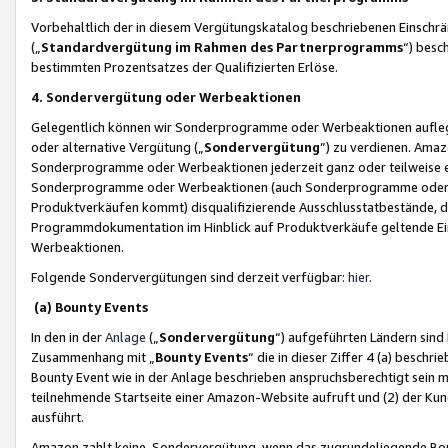
Vorbehaltlich der in diesem Vergütungskatalog beschriebenen Einschr
(„
Standardvergütung im Rahmen des Partnerprogramms
“) besc
bestimmten Prozentsatzes der Qualifizierten Erlöse.
4. Sondervergütung oder Werbeaktionen
Gelegentlich können wir Sonderprogramme oder Werbeaktionen auflegen,
oder alternative Vergütung („
Sondervergütung
”) zu verdienen. Amazo
Sonderprogramme oder Werbeaktionen jederzeit ganz oder teilweise einz
Sonderprogramme oder Werbeaktionen (auch Sonderprogramme oder We
Produktverkäufen kommt) disqualifizierende Ausschlusstatbestände, di
Programmdokumentation im Hinblick auf Produktverkäufe geltende E
Werbeaktionen.
Folgende Sondervergütungen sind derzeit verfügbar:
hier
.
(a) Bounty Events
In den in der
Anlage
(„
Sondervergütung
“) aufgeführten Ländern sind
Zusammenhang mit „
Bounty Events
“ die in dieser Ziffer 4 (a) besch
Bounty Event wie in der Anlage beschrieben anspruchsberechtigt sein mu
teilnehmende Startseite einer Amazon-Website aufruft und (2) der Kun
ausführt.
Amazon zahlt keine Sondervergütung, wenn das zugrundeliegende Boun