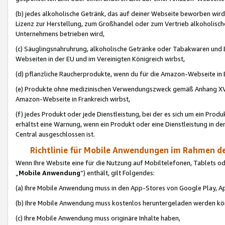
(b) jedes alkoholische Getränk, das auf deiner Webseite beworben wird
Lizenz zur Herstellung, zum Großhandel oder zum Vertrieb alkoholisch
Unternehmens betrieben wird,
(c) Säuglingsnahruhrung, alkoholische Getränke oder Tabakwaren und E
Webseiten in der EU und im Vereinigten Königreich wirbst,
(d) pflanzliche Raucherprodukte, wenn du für die Amazon-Webseite in B
(e) Produkte ohne medizinischen Verwendungszweck gemäß Anhang XVI 
Amazon-Webseite in Frankreich wirbst,
(f) jedes Produkt oder jede Dienstleistung, bei der es sich um ein Prod
erhältst eine Warnung, wenn ein Produkt oder eine Dienstleistung in de
Central ausgeschlossen ist.
Richtlinie für Mobile Anwendungen im Rahmen de
Wenn Ihre Website eine für die Nutzung auf Mobiltelefonen, Tablets 
„
Mobile Anwendung
“) enthält, gilt Folgendes:
(a) Ihre Mobile Anwendung muss in den App-Stores von Google Play, A
(b) Ihre Mobile Anwendung muss kostenlos heruntergeladen werden könn
(c) Ihre Mobile Anwendung muss originäre Inhalte haben,