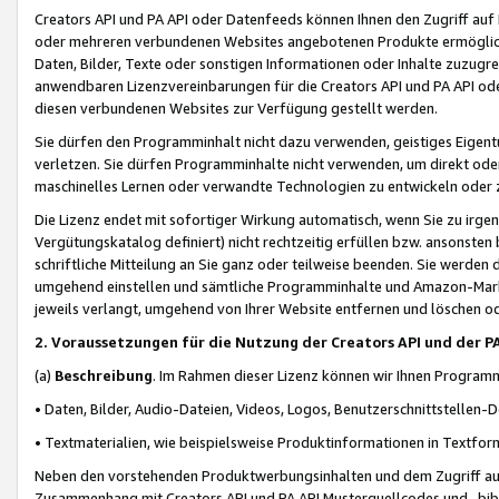
Creators API und PA API oder Datenfeeds können Ihnen den Zugriff auf D
oder mehreren verbundenen Websites angebotenen Produkte ermögliche
Daten, Bilder, Texte oder sonstigen Informationen oder Inhalte zuzugre
anwendbaren Lizenzvereinbarungen für die Creators API und PA API od
diesen verbundenen Websites zur Verfügung gestellt werden.
Sie dürfen den Programminhalt nicht dazu verwenden, geistiges Eigent
verletzen. Sie dürfen Programminhalte nicht verwenden, um direkt ode
maschinelles Lernen oder verwandte Technologien zu entwickeln oder zu
Die Lizenz endet mit sofortiger Wirkung automatisch, wenn Sie zu irg
Vergütungskatalog definiert) nicht rechtzeitig erfüllen bzw. ansonsten
schriftliche Mitteilung an Sie ganz oder teilweise beenden. Sie werden
umgehend einstellen und sämtliche Programminhalte und Amazon-Marke
jeweils verlangt, umgehend von Ihrer Website entfernen und löschen od
2. Voraussetzungen für die Nutzung der Creators API und der P
(a)
Beschreibung
. Im Rahmen dieser Lizenz können wir Ihnen Programmi
• Daten, Bilder, Audio-Dateien, Videos, Logos, Benutzerschnittstellen-
• Textmaterialien, wie beispielsweise Produktinformationen in Textfor
Neben den vorstehenden Produktwerbungsinhalten und dem Zugriff auf 
Zusammenhang mit Creators API und PA API Musterquellcodes und -bibli