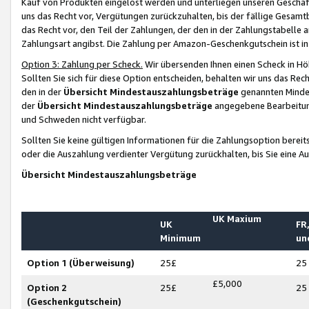
Kauf von Produkten eingelöst werden und unterliegen unseren Geschäf
uns das Recht vor, Vergütungen zurückzuhalten, bis der fällige Gesamt
das Recht vor, den Teil der Zahlungen, der den in der Zahlungstabelle 
Zahlungsart angibst. Die Zahlung per Amazon-Geschenkgutschein ist in
Option 3: Zahlung per Scheck.
Wir übersenden Ihnen einen Scheck in Höh
Sollten Sie sich für diese Option entscheiden, behalten wir uns das Rec
den in der
Übersicht Mindestauszahlungsbeträge
genannten Mindest
der
Übersicht Mindestauszahlungsbeträge
angegebene Bearbeitung
und Schweden nicht verfügbar.
Sollten Sie keine gültigen Informationen für die Zahlungsoption bereit
oder die Auszahlung verdienter Vergütung zurückhalten, bis Sie eine A
Übersicht Mindestauszahlungsbeträge
UK Maxium
UK
FR,
Minimum
un
Option 1 (Überweisung)
25£
25
£5,000
Option 2
25£
25
(Geschenkgutschein)