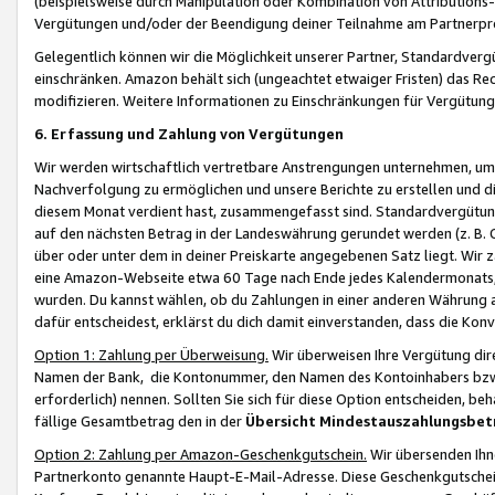
(beispielsweise durch Manipulation oder Kombination von Attributions-
Vergütungen und/oder der Beendigung deiner Teilnahme am Partnerp
Gelegentlich können wir die Möglichkeit unserer Partner, Standardv
einschränken. Amazon behält sich (ungeachtet etwaiger Fristen) das Re
modifizieren. Weitere Informationen zu Einschränkungen für Vergütung
6. Erfassung und Zahlung von Vergütungen
Wir werden wirtschaftlich vertretbare Anstrengungen unternehmen, um 
Nachverfolgung zu ermöglichen und unsere Berichte zu erstellen und di
diesem Monat verdient hast, zusammengefasst sind. Standardvergütung
auf den nächsten Betrag in der Landeswährung gerundet werden (z. B. C
über oder unter dem in deiner Preiskarte angegebenen Satz liegt. Wir
eine Amazon-Webseite etwa 60 Tage nach Ende jedes Kalendermonats, i
wurden. Du kannst wählen, ob du Zahlungen in einer anderen Währung
dafür entscheidest, erklärst du dich damit einverstanden, dass die K
Option 1: Zahlung per Überweisung.
Wir überweisen Ihre Vergütung dir
Namen der Bank, die Kontonummer, den Namen des Kontoinhabers bzw. a
erforderlich) nennen. Sollten Sie sich für diese Option entscheiden, be
fällige Gesamtbetrag den in der
Übersicht Mindestauszahlungsbet
Option 2: Zahlung per Amazon-Geschenkgutschein.
Wir übersenden Ihne
Partnerkonto genannte Haupt-E-Mail-Adresse. Diese Geschenkgutschei