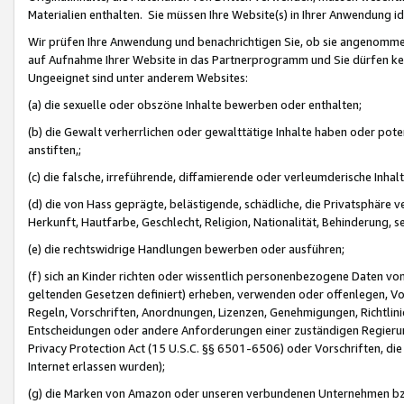
Materialien enthalten. Sie müssen Ihre Website(s) in Ihrer Anwendung ide
Wir prüfen Ihre Anwendung und benachrichtigen Sie, ob sie angenommen
auf Aufnahme Ihrer Website in das Partnerprogramm und Sie dürfen kei
Ungeeignet sind unter anderem Websites:
(a) die sexuelle oder obszöne Inhalte bewerben oder enthalten;
(b) die Gewalt verherrlichen oder gewalttätige Inhalte haben oder pot
anstiften,;
(c) die falsche, irreführende, diffamierende oder verleumderische Inha
(d) die von Hass geprägte, belästigende, schädliche, die Privatsphäre v
Herkunft, Hautfarbe, Geschlecht, Religion, Nationalität, Behinderung, 
(e) die rechtswidrige Handlungen bewerben oder ausführen;
(f) sich an Kinder richten oder wissentlich personenbezogene Daten vo
geltenden Gesetzen definiert) erheben, verwenden oder offenlegen, Vo
Regeln, Vorschriften, Anordnungen, Lizenzen, Genehmigungen, Richtlini
Entscheidungen oder andere Anforderungen einer zuständigen Regierung
Privacy Protection Act (15 U.S.C. §§ 6501-6506) oder Vorschriften, di
Internet erlassen wurden);
(g) die Marken von Amazon oder unseren verbundenen Unternehmen b