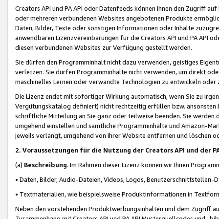
Creators API und PA API oder Datenfeeds können Ihnen den Zugriff auf D
oder mehreren verbundenen Websites angebotenen Produkte ermögliche
Daten, Bilder, Texte oder sonstigen Informationen oder Inhalte zuzugre
anwendbaren Lizenzvereinbarungen für die Creators API und PA API od
diesen verbundenen Websites zur Verfügung gestellt werden.
Sie dürfen den Programminhalt nicht dazu verwenden, geistiges Eigent
verletzen. Sie dürfen Programminhalte nicht verwenden, um direkt ode
maschinelles Lernen oder verwandte Technologien zu entwickeln oder zu
Die Lizenz endet mit sofortiger Wirkung automatisch, wenn Sie zu irg
Vergütungskatalog definiert) nicht rechtzeitig erfüllen bzw. ansonsten
schriftliche Mitteilung an Sie ganz oder teilweise beenden. Sie werden
umgehend einstellen und sämtliche Programminhalte und Amazon-Marke
jeweils verlangt, umgehend von Ihrer Website entfernen und löschen od
2. Voraussetzungen für die Nutzung der Creators API und der P
(a)
Beschreibung
. Im Rahmen dieser Lizenz können wir Ihnen Programmi
• Daten, Bilder, Audio-Dateien, Videos, Logos, Benutzerschnittstellen-
• Textmaterialien, wie beispielsweise Produktinformationen in Textfor
Neben den vorstehenden Produktwerbungsinhalten und dem Zugriff auf 
Zusammenhang mit Creators API und PA API Musterquellcodes und -bibli