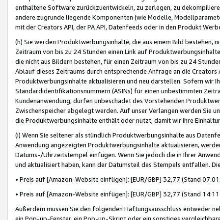
enthaltene Software zurückzuentwickeln, zu zerlegen, zu dekompilier
andere zugrunde liegende Komponenten (wie Modelle, Modellparameter
mit der Creators API, der PA API, Datenfeeds oder in den Produkt Werb
(h) Sie werden Produktwerbungsinhalte, die aus einem Bild bestehen, ni
Zeitraum von bis zu 24 Stunden einen Link auf Produktwerbungsinhalte
die nicht aus Bildern bestehen, für einen Zeitraum von bis zu 24 Stund
Ablauf dieses Zeitraums durch entsprechende Anfrage an die Creators 
Produktwerbungsinhalte aktualisieren und neu darstellen. Sofern wir Ih
Standardidentifikationsnummern (ASINs) für einen unbestimmten Zeitra
Kundenanwendung, dürfen unbeschadet des Vorstehenden Produktwerbu
Zwischenspeicher abgelegt werden. Auf unser Verlangen werden Sie un
die Produktwerbungsinhalte enthält oder nutzt, damit wir Ihre Einhalt
(i) Wenn Sie seltener als stündlich Produktwerbungsinhalte aus Datenfe
Anwendung angezeigten Produktwerbungsinhalte aktualisieren, werden 
Datums-/Uhrzeitstempel einfügen. Wenn Sie jedoch die in Ihrer Anwe
und aktualisiert haben, kann der Datumsteil des Stempels entfallen. Dies
• Preis auf [Amazon-Website einfügen]: [EUR/GBP] 32,77 (Stand 07.01.
• Preis auf [Amazon-Website einfügen]: [EUR/GBP] 32,77 (Stand 14:11 
Außerdem müssen Sie den folgenden Haftungsausschluss entweder neb
ein Pop-up-Fenster, ein Pop-up-Skript oder ein sonstiges vergleichba