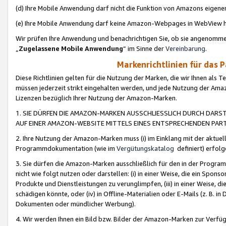
(d) Ihre Mobile Anwendung darf nicht die Funktion von Amazons eige
(e) Ihre Mobile Anwendung darf keine Amazon-Webpages in WebView 
Wir prüfen Ihre Anwendung und benachrichtigen Sie, ob sie angenomm
„
Zugelassene Mobile Anwendung
“ im Sinne der
Vereinbarung
.
Markenrichtlinien für das 
Diese Richtlinien gelten für die Nutzung der Marken, die wir Ihnen als 
müssen jederzeit strikt eingehalten werden, und jede Nutzung der Ama
Lizenzen bezüglich Ihrer Nutzung der Amazon-Marken.
1. SIE DÜRFEN DIE AMAZON-MARKEN AUSSCHLIESSLICH DURCH DARS
AUF EINER AMAZON-WEBSITE MITTELS EINES ENTSPRECHENDEN PART
2. Ihre Nutzung der Amazon-Marken muss (i) im Einklang mit der aktuells
Programmdokumentation (wie im
Vergütungskatalog
definiert) erfolg
3. Sie dürfen die Amazon-Marken ausschließlich für den in der Progr
nicht wie folgt nutzen oder darstellen: (i) in einer Weise, die ein Spo
Produkte und Dienstleistungen zu verunglimpfen, (iii) in einer Weise
schädigen könnte, oder (iv) in Offline-Materialien oder E-Mails (z. B.
Dokumenten oder mündlicher Werbung).
4. Wir werden Ihnen ein Bild bzw. Bilder der Amazon-Marken zur Verfüg