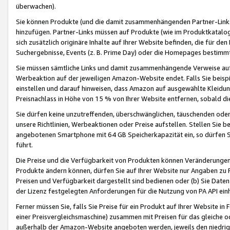
überwachen).
Sie können Produkte (und die damit zusammenhängenden Partner-Links)
hinzufügen. Partner-Links müssen auf Produkte (wie im Produktkatalog de
sich zusätzlich originäre Inhalte auf Ihrer Website befinden, die für 
Suchergebnisse, Events (z. B. Prime Day) oder die Homepages bestimmte
Sie müssen sämtliche Links und damit zusammenhängende Verweise auf z
Werbeaktion auf der jeweiligen Amazon-Website endet. Falls Sie beisp
einstellen und darauf hinweisen, dass Amazon auf ausgewählte Kleidun
Preisnachlass in Höhe von 15 % von Ihrer Website entfernen, sobald di
Sie dürfen keine unzutreffenden, überschwänglichen, täuschenden od
unsere Richtlinien, Werbeaktionen oder Preise aufstellen. Stellen Sie 
angebotenen Smartphone mit 64 GB Speicherkapazität ein, so dürfen S
führt.
Die Preise und die Verfügbarkeit von Produkten können Veränderungen 
Produkte ändern können, dürfen Sie auf Ihrer Website nur Angaben zu P
Preisen und Verfügbarkeit dargestellt sind bedienen oder (b) Sie Daten
der Lizenz festgelegten Anforderungen für die Nutzung von PA API einh
Ferner müssen Sie, falls Sie Preise für ein Produkt auf Ihrer Website in 
einer Preisvergleichsmaschine) zusammen mit Preisen für das gleiche o
außerhalb der Amazon-Website angeboten werden, jeweils den niedrigst