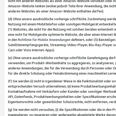
nicht mit anderen Websites als einer Amazon-Website verlinken oder i
Amazon-Website lenken (wobei jedoch Teile Ihrer Anwendung, die nich
anderen Websites als einer Amazon-Website enthalten dürfen).
(d) Ohne unsere ausdrückliche vorherige schriftliche Zustimmung werd
Nutzung mit einem Mobiltelefon oder sonstigen Mobilgerät entwickelt
(1) Websites, die nicht für die Nutzung mit solchen Geräten entwickelt
eine nicht für Mobilgeräte optimierte Website, die über einen Interne
in den
Richtlinie für Mobile Anwendungen
definiert, oder (3) Beistellge
Satellitenempfangsgeräte, Streaming-Video-Player, Blu-Ray-Player ode
Cast oder Vizio Internet-Apps).
(e) Ohne unsere ausdrückliche vorherige schriftliche Genehmigung dürfe
verwenden, um Produkt-Werbeinhalte zu aggregieren, zu analysieren, 
anderen Anwendungen, die für die Verwendung durch Personen oder Or
für die direkte Schulung oder Feinabstimmung eines maschinellen Lern
(f) Sie werden (i) nicht in irgendeiner Weise in die Funktionalität ode
entsprechenden Versuch unternehmen; (ii) keine Produktwerbungsinha
Kontaktaufnahme mit Verkäufern oder Kunden oder sonstiger Werbeaktiv
API, Datenfeeds, Produktwerbungsinhalten oder Spezifikationen erschei
Eigentumsrechte oder gewerblicher Schutzrechte, nicht entfernen, verd
(g) Sie werden nicht versuchen, (i) die Spezifikationen oder die in de
manipulieren, zu reparieren oder anderweitig abgeleitete Werke davon z