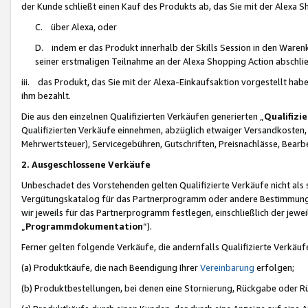
der Kunde schließt einen Kauf des Produkts ab, das Sie mit der Alexa 
C. über Alexa, oder
D. indem er das Produkt innerhalb der Skills Session in den Waren
seiner erstmaligen Teilnahme an der Alexa Shopping Action abschlie
iii. das Produkt, das Sie mit der Alexa-Einkaufsaktion vorgestellt ha
ihm bezahlt.
Die aus den einzelnen Qualifizierten Verkäufen generierten „
Qualifizi
Qualifizierten Verkäufe einnehmen, abzüglich etwaiger Versandkosten
Mehrwertsteuer), Servicegebühren, Gutschriften, Preisnachlässe, Bear
2. Ausgeschlossene Verkäufe
Unbeschadet des Vorstehenden gelten Qualifizierte Verkäufe nicht als
Vergütungskatalog für das Partnerprogramm oder andere Bestimmungen,
wir jeweils für das Partnerprogramm festlegen, einschließlich der jewe
„
Programmdokumentation
“).
Ferner gelten folgende Verkäufe, die andernfalls Qualifizierte Verkä
(a) Produktkäufe, die nach Beendigung Ihrer
Vereinbarung
erfolgen;
(b) Produktbestellungen, bei denen eine Stornierung, Rückgabe oder R