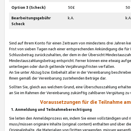
Option 3 (Scheck)
50£
50
Bearbeitungsgebühr
k.A.
k.A
Scheck
Sind auf Ihrem Konto für einen Zeitraum von mindestens drei Jahren kein
Frist von sieben Tagen nach einer entsprechenden Ankündigung die für
Schlussbetrag zurückzuhalten, der dem in der Übersicht Mindestausz
Mindestauszahlungsbetrag entspricht. Ferner können eine etwaig aufg
unterliegen oder durch geltende Verjährungsfristen verfallen.
An Sie unter Abzug bzw. Einbehalt aller in der Vereinbarung beschrieb
Ihnen gemäß der Vereinbarung zustehenden Beträge dar.
Sollten Sie, gleich aus welchem Grund, eine Überschusszahlung erhalte
an Sie im Rahmen der Vereinbarung zukünftig zahlbaren Vergütung zu 
Voraussetzungen für die Teilnahme a
1. Anmeldung und Teilnahmeberechtigung
Sie leiten den Anmeldeprozess ein, indem Sie einen vollständigen und 
muss/müssen originäre Inhalte (original content) enthalten und über d
Originalinhalte, die Materialien von Dritten verwenden, müssen wese