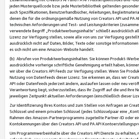
jeden Musterquellcode bzw. jede Musterbibliothek geltenden gesonder
auch Spezifikationen, Benutzerhandbücher, Anleitungen, Begleitmaterial
denen die für die ordnungsgemäße Nutzung von Creators API und PA A
technischen Anforderungen und Test- und Leistungskriterien (zusammen
verwendete Begriff „Produktwerbungsinhalte“ schließt ausdrücklich al
Lizenz zur Verfügung stellen, sowie alle von uns zur Verfügung gestel
ausdrücklich nicht auf Daten, Bilder, Texte oder sonstige Informatione
es sich nicht um eine Amazon-Website handelt.
(b) Abrufen von Produktwerbungsinhalten. Sie können Produkt-Werbein
ausdrückliche vorherige schriftliche Genehmigung erteilt haben, könn
wir über die Creators API Feeds zur Verfügung stellen. Wenn Sie Produk
Nutzung von Datenfeeds dieser Lizenz. Sie erkennen an, dass wir Creat
API oder Datenfeeds jederzeit ändern, auslaufen lassen oder neu veröffe
Verantwortung liegt, sicherzustellen, dass Ihr Zugriff auf die und Ihr
jeweiligen Zeitpunkt aktuellen Anforderungen (einschließlich dieser Liz
Zur Identifizierung Ihres Kontos und zum Stellen von Anfragen an Crea
Schlüssel und einem privaten Schlüssel (jedes Schlüsselpaar eine „Kon
Rahmen des Amazon-Partnerprogramms zugeteilte Partner-ID oder ein
Kontokennungen über den Creators API und PA API Kontoerstellungspro
Um Programmwerbeinhalte über die Creators API Dienste zu erhalten, m