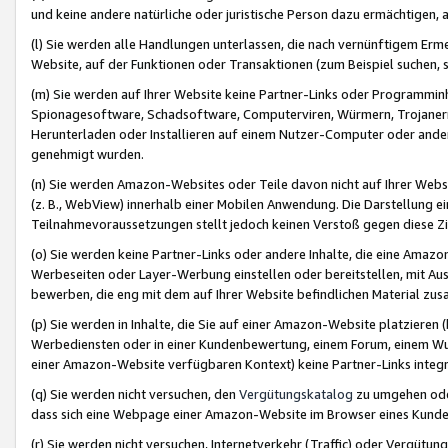
und keine andere natürliche oder juristische Person dazu ermächtigen, a
(l) Sie werden alle Handlungen unterlassen, die nach vernünftigem Erme
Website, auf der Funktionen oder Transaktionen (zum Beispiel suchen, s
(m) Sie werden auf Ihrer Website keine Partner-Links oder Programmin
Spionagesoftware, Schadsoftware, Computerviren, Würmern, Trojaner
Herunterladen oder Installieren auf einem Nutzer-Computer oder ande
genehmigt wurden.
(n) Sie werden Amazon-Websites oder Teile davon nicht auf Ihrer Websi
(z. B., WebView) innerhalb einer Mobilen Anwendung. Die Darstellung ein
Teilnahmevoraussetzungen stellt jedoch keinen Verstoß gegen diese Zif
(o) Sie werden keine Partner-Links oder andere Inhalte, die eine Am
Werbeseiten oder Layer-Werbung einstellen oder bereitstellen, mit Au
bewerben, die eng mit dem auf Ihrer Website befindlichen Material z
(p) Sie werden in Inhalte, die Sie auf einer Amazon-Website platzier
Werbediensten oder in einer Kundenbewertung, einem Forum, einem Wun
einer Amazon-Website verfügbaren Kontext) keine Partner-Links integr
(q) Sie werden nicht versuchen, den
Vergütungskatalog
zu umgehen oder
dass sich eine Webpage einer Amazon-Website im Browser eines Kunden 
(r) Sie werden nicht versuchen, Internetverkehr (Traffic) oder Vergü