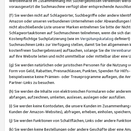
Werbeinhalte im Zusammenhang mit Suchergebnissen verwendet werden,
vorausgesetzt die Suchmaschine verfügt über entsprechende Ausschlu
(f) Sie werden nicht auf Schlagwörter, Suchbegriffe oder andere Ident
Amazon oder unseren verbundenen Unternehmen oder Abwandlungen bzw
nicht abschließende Liste unserer Marken entnehmen Sie bitte der Nich
Schlagwortauktionen auf Suchmaschinen teilnehmen, wenn die sich da
Kostenpflichtige Suchplatzierung (wie im
Vergütungskatalog
definiert
Suchmaschinen Links zur Verfügung stellen, damit Sie bei allgemeinen I
kostenfreien Suchergebnissen) auftauchen, solange Sie die
Vereinbaru
auf Ihre Website leiten und nicht unmittelbar oder mittelbar über eine
(g) Sie werden natürlichen oder juristischen Personen für die Nutzung 
Form von Geld, Rabatten, Preisnachlässen, Punkten, Spenden für Hilfs
beispielsweise keine Prämien- oder Treueprogramme auflegen, die Anrei
Partner-Links zu besuchen.
(h) Sie werden die Inhalte von elektronischen Formularen oder anderem M
abfangen, aufzeichnen, umleiten, auslesen, auslegen oder ausfüllen.
(i) Sie werden keine Kontodaten, die unsere Kunden im Zusammenhang 
Kunden der Amazon-Websites), abfragen, erheben, einholen, speichern,
(j) Sie werden Funktionen von Schaltflächen, Links oder andere Funkti
(k) Sie werden keine Bestellungen oder andere Geschäfte über eine Ama