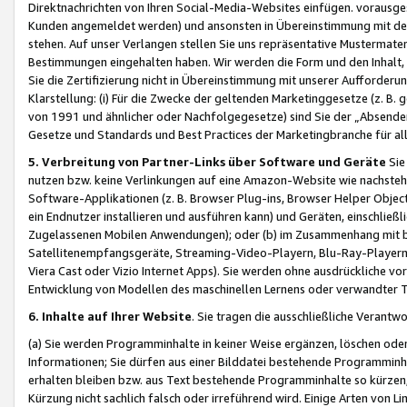
Direktnachrichten von Ihren Social-Media-Websites einfügen. vorausg
Kunden angemeldet werden) und ansonsten in Übereinstimmung mit der
stehen. Auf unser Verlangen stellen Sie uns repräsentative Mustermater
Bestimmungen eingehalten haben. Wir werden die Form und den Inhalt, di
Sie die Zertifizierung nicht in Übereinstimmung mit unserer Aufforderu
Klarstellung: (i) Für die Zwecke der geltenden Marketinggesetze (z. 
von 1991 und ähnlicher oder Nachfolgegesetze) sind Sie der „Absender“ j
Gesetze und Standards und Best Practices der Marketingbranche für 
5. Verbreitung von Partner-Links über Software und Geräte
Sie
nutzen bzw. keine Verlinkungen auf eine Amazon-Website wie nachsteh
Software-Applikationen (z. B. Browser Plug-ins, Browser Helper Objec
ein Endnutzer installieren und ausführen kann) und Geräten, einschlie
Zugelassenen Mobilen Anwendungen); oder (b) im Zusammenhang mit bzw.
Satellitenempfangsgeräte, Streaming-Video-Playern, Blu-Ray-Playern 
Viera Cast oder Vizio Internet Apps). Sie werden ohne ausdrückliche v
Entwicklung von Modellen des maschinellen Lernens oder verwandter 
6. Inhalte auf Ihrer Website
. Sie tragen die ausschließliche Verantwo
(a) Sie werden Programminhalte in keiner Weise ergänzen, löschen oder
Informationen; Sie dürfen aus einer Bilddatei bestehende Programminhal
erhalten bleiben bzw. aus Text bestehende Programminhalte so kürzen, 
Kürzung nicht sachlich falsch oder irreführend wird. Einige Arten von L