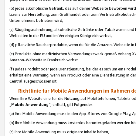
(b) jedes alkoholische Getränk, das auf deiner Webseite beworben wird
Lizenz zur Herstellung, zum Großhandel oder zum Vertrieb alkoholisch
Unternehmens betrieben wird,
(c) Säuglingsnahruhrung, alkoholische Getränke oder Tabakwaren und E
Webseiten in der EU und im Vereinigten Königreich wirbst,
(d) pflanzliche Raucherprodukte, wenn du für die Amazon-Webseite in B
(e) Produkte ohne medizinischen Verwendungszweck gemäß Anhang XVI 
Amazon-Webseite in Frankreich wirbst,
(f) jedes Produkt oder jede Dienstleistung, bei der es sich um ein Prod
erhältst eine Warnung, wenn ein Produkt oder eine Dienstleistung in de
Central ausgeschlossen ist.
Richtlinie für Mobile Anwendungen im Rahmen de
Wenn Ihre Website eine für die Nutzung auf Mobiltelefonen, Tablets 
„
Mobile Anwendung
“) enthält, gilt Folgendes:
(a) Ihre Mobile Anwendung muss in den App-Stores von Google Play, A
(b) Ihre Mobile Anwendung muss kostenlos heruntergeladen werden könn
(c) Ihre Mobile Anwendung muss originäre Inhalte haben,