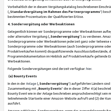
Vorbehaltlich der in diesem Vergütungskatalog beschriebenen Einschr
(„
Standardvergütung im Rahmen des Partnerprogramms
“) besc
bestimmten Prozentsatzes der Qualifizierten Erlöse.
4. Sondervergütung oder Werbeaktionen
Gelegentlich können wir Sonderprogramme oder Werbeaktionen auflegen,
oder alternative Vergütung („
Sondervergütung
”) zu verdienen. Amazo
Sonderprogramme oder Werbeaktionen jederzeit ganz oder teilweise einz
Sonderprogramme oder Werbeaktionen (auch Sonderprogramme oder We
Produktverkäufen kommt) disqualifizierende Ausschlusstatbestände, di
Programmdokumentation im Hinblick auf Produktverkäufe geltende E
Werbeaktionen.
Folgende Sondervergütungen sind derzeit verfügbar:
hier
.
(a) Bounty Events
In den in der
Anlage
(„
Sondervergütung
“) aufgeführten Ländern sind
Zusammenhang mit „
Bounty Events
“ die in dieser Ziffer 4 (a) besch
Bounty Event wie in der Anlage beschrieben anspruchsberechtigt sein mu
teilnehmende Startseite einer Amazon-Website aufruft und (2) der Kun
ausführt.
Amazon zahlt keine Sondervergütung, wenn das zugrundeliegende Boun