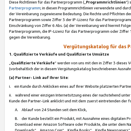
Diese Richtlinien für das Partnerprogramm („
Programmrichtlinien
“)
Partnerprogramm
; in diesen Programmrichtlinien verwendete und durch
der Vereinbarung zugewiesene Bedeutung. Die Rechte und Pflichten de
Partnerprogramm sowie Ziffer 3 der IP-Lizenz für das Partnerprogram
Einschränkung von Ziffer 6 Abs. (a) der Vereinbarung wird hiermit Fol
Partnerprogramm, die IP-Lizenz für das Partnerprogramm oder Ziffer 1
gegen die Vereinbarung.
Vergütungskatalog für das 
1. Qualifizierte Verkäufe und Qualifizierte Umsätze
„
Qualifizierte Verkäufe
“ werden von uns mit den in Ziffer 3 diese
(vorbehaltlich der in diesem Vergütungskatalog beschriebenen Ausnah
(a) Partner- Link auf Ihrer Site
:
i. ein Kunde durch Anklicken eines auf Ihrer Website platzierten Part
ii. während einer einzigen Internetsitzung eines der nachstehend unter (i)
Kunde den Partner-Link anklickt und mit dem zuerst eintretenden der f
A. Ablauf von 24 Stunden seit dem Klick,
B. der Kunde bestellt ein Produkt, mit Ausnahme eines digitalen P
Download einer Amazon Software oder Produkte, die unter dem N
Downloads“, „Amazon Coin“, „Kindle Books“, „Kindle Newspapers“, „