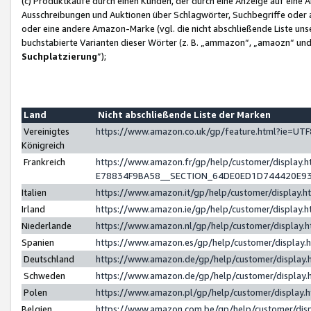
(c) Produktkäufe durch einen Kunden, der durch eine Anzeige auf eine 
Ausschreibungen und Auktionen über Schlagwörter, Suchbegriffe oder 
oder eine andere Amazon-Marke (vgl. die nicht abschließende Liste un
buchstabierte Varianten dieser Wörter (z. B. „ammazon“, „amaozn“ und „
Suchplatzierung
”);
Land
Nicht abschließende Liste der Marken
Vereinigtes
https://www.amazon.co.uk/gp/feature.html?ie=U
Königreich
Frankreich
https://www.amazon.fr/gp/help/customer/displa
E78834F9BA58__SECTION_64DE0ED1D744420E9
Italien
https://www.amazon.it/gp/help/customer/display
Irland
https://www.amazon.ie/gp/help/customer/displa
Niederlande
https://www.amazon.nl/gp/help/customer/display
Spanien
https://www.amazon.es/gp/help/customer/display
Deutschland
https://www.amazon.de/gp/help/customer/displa
Schweden
https://www.amazon.de/gp/help/customer/displa
Polen
https://www.amazon.pl/gp/help/customer/display
Belgien
https://www.amazon.com.be/gp/help/customer/d