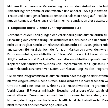
Mit dem Akzeptieren der Vereinbarung bzw. mit dem Aufrufen oder Nutz
Anwendungsprogrammierschnittstellen und anderer Tools (zusammen die
Texten und sonstigen Informationen und Inhalten in Bezug auf Produkte
nutzen können, erklären Sie sich damit einverstanden, an diese Lizenz 
1. Eingeschränkte Lizenz für Programminhalte
Vorbehaltlich der Bedingungen der Vereinbarung und ausschließlich z
Einhaltung der Vereinbarung (einschließlich dieser Lizenz und der ande
nicht übertragbare, nicht unterlizenzierbare, nicht exklusive, gebühren
anzuzeigen; (b) nur diejenigen der Amazon-Marken zu verwenden (wie in 
Programminhalte, ausschließlich auf Ihrer Website und in Übereinstimmu
API, Datenfeeds und Produkt-Werbeinhalte ausschließlich gemäß den Spe
Kopieren oder andere Verwenden von Programminhalten zugunsten Dri
Sammeln und Extrahieren von Daten. Zur Klarstellung: Zu den Program
Sie werden Programminhalte ausschließlich nach Maßgabe der Besti
hiermit eingeräumten Lizenz nutzen. Unbeschadet des Vorstehenden we
Umsätze auf eine Amazon-Website zu leiten, und werden Programminhal
Verbindung mit Programminhalten Besucher auf andere Websites als ein
unmittelbarem Zusammenhang mit den Programminhalten stehen, Links z
Nutzung der Programminhalte ausschließlich mit der betreffenden Pr
nicht mit einer anderen Webpage verlinken.