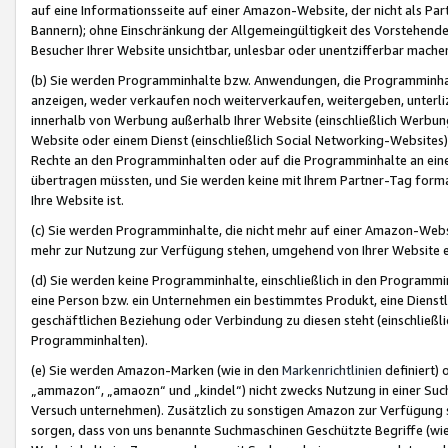
auf eine Informationsseite auf einer Amazon-Website, der nicht als Part
Bannern); ohne Einschränkung der Allgemeingültigkeit des Vorstehende
Besucher Ihrer Website unsichtbar, unlesbar oder unentzifferbar mache
(b) Sie werden Programminhalte bzw. Anwendungen, die Programminhalt
anzeigen, weder verkaufen noch weiterverkaufen, weitergeben, unterli
innerhalb von Werbung außerhalb Ihrer Website (einschließlich Werbun
Website oder einem Dienst (einschließlich Social Networking-Website
Rechte an den Programminhalten oder auf die Programminhalte an eine a
übertragen müssten, und Sie werden keine mit Ihrem Partner-Tag formati
Ihre Website ist.
(c) Sie werden Programminhalte, die nicht mehr auf einer Amazon-Websit
mehr zur Nutzung zur Verfügung stehen, umgehend von Ihrer Website e
(d) Sie werden keine Programminhalte, einschließlich in den Programmin
eine Person bzw. ein Unternehmen ein bestimmtes Produkt, eine Dienstle
geschäftlichen Beziehung oder Verbindung zu diesen steht (einschließli
Programminhalten).
(e) Sie werden Amazon-Marken (wie in den
Markenrichtlinien
definiert) 
„ammazon“, „amaozn“ und „kindel“) nicht zwecks Nutzung in einer Suc
Versuch unternehmen). Zusätzlich zu sonstigen Amazon zur Verfügung 
sorgen, dass von uns benannte Suchmaschinen Geschützte Begriffe (wie 