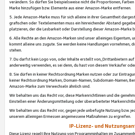
verändern. So dürfen Sie beispielsweise nicht die Proportionen, Farb
Marke hinzufügen bzw. Elemente aus einer Amazon-Marke entfernen.
5. Jede Amazon-Marke muss für sich alleine in ihrer Gesamtheit darge
grafischen oder Textelementen muss ein hinreichender Abstand gegebe
platzieren, der die Lesbarkeit oder Darstellung dieser Amazon-Marke b
6. Alle Rechte an den Amazon-Marken sind unser alleiniges Eigentum, 
kommt alleine uns zugute. Sie werden keine Handlungen vornehmen, 
stehen.
7. Du darfst kein Logo von, oder Inhalte erstellt von,
Drittanbietern au
anderweitig verwenden, es sei denn, du hast von diesem Verkäufer oder
8. Sie dürfen in keiner Rechtsordnung Marken nutzen oder zur Eintragu
keiner Rechtsordnung Marken, Domain-Namen, Subdomain-Namen, Benu
Amazon-Marke zum Verwechseln ähnlich sind.
Wir behalten uns das Recht vor, diese Markenrichtlinien und die gene
Einstellen einer Änderungsmitteilung oder überarbeiteter Markenricht
Wir behalten uns das Recht vor, gegen jede unbefugte Nutzung bzw. jede 
unserem alleinigen Ermessen angemessene Maßnahmen zu ergreifen.
IP-Lizenz- und Nutzungsan
Diese Lizenz regelt Ihre Nutzung von Programminhalten im Zusammen