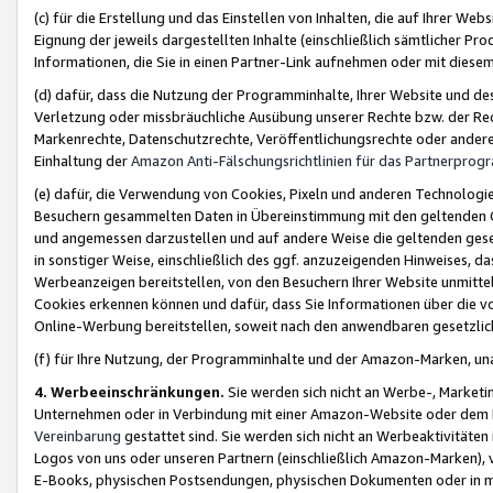
(c) für die Erstellung und das Einstellen von Inhalten, die auf Ihrer We
Eignung der jeweils dargestellten Inhalte (einschließlich sämtlicher 
Informationen, die Sie in einen Partner-Link aufnehmen oder mit diese
(d) dafür, dass die Nutzung der Programminhalte, Ihrer Website und des 
Verletzung oder missbräuchliche Ausübung unserer Rechte bzw. der Recht
Markenrechte, Datenschutzrechte, Veröffentlichungsrechte oder anderer
Einhaltung der
Amazon Anti-Fälschungsrichtlinien für das Partnerpro
(e) dafür, die Verwendung von Cookies, Pixeln und anderen Technologien
Besuchern gesammelten Daten in Übereinstimmung mit den geltenden Ge
und angemessen darzustellen und auf andere Weise die geltenden geset
in sonstiger Weise, einschließlich des ggf. anzuzeigenden Hinweises, d
Werbeanzeigen bereitstellen, von den Besuchern Ihrer Website unmitte
Cookies erkennen können und dafür, dass Sie Informationen über die v
Online-Werbung bereitstellen, soweit nach den anwendbaren gesetzlic
(f) für Ihre Nutzung, der Programminhalte und der Amazon-Marken, u
4. Werbeeinschränkungen.
Sie werden sich nicht an Werbe-, Market
Unternehmen oder in Verbindung mit einer Amazon-Website oder dem Pa
Vereinbarung
gestattet sind. Sie werden sich nicht an Werbeaktivitäten
Logos von uns oder unseren Partnern (einschließlich Amazon-Marken), 
E-Books, physischen Postsendungen, physischen Dokumenten oder in 