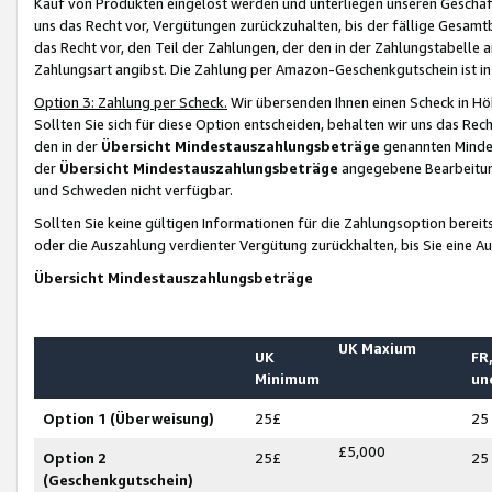
Kauf von Produkten eingelöst werden und unterliegen unseren Geschäf
uns das Recht vor, Vergütungen zurückzuhalten, bis der fällige Gesamt
das Recht vor, den Teil der Zahlungen, der den in der Zahlungstabelle 
Zahlungsart angibst. Die Zahlung per Amazon-Geschenkgutschein ist in
Option 3: Zahlung per Scheck.
Wir übersenden Ihnen einen Scheck in Höh
Sollten Sie sich für diese Option entscheiden, behalten wir uns das Rec
den in der
Übersicht Mindestauszahlungsbeträge
genannten Mindest
der
Übersicht Mindestauszahlungsbeträge
angegebene Bearbeitung
und Schweden nicht verfügbar.
Sollten Sie keine gültigen Informationen für die Zahlungsoption bereit
oder die Auszahlung verdienter Vergütung zurückhalten, bis Sie eine A
Übersicht Mindestauszahlungsbeträge
UK Maxium
UK
FR,
Minimum
un
Option 1 (Überweisung)
25£
25
£5,000
Option 2
25£
25
(Geschenkgutschein)