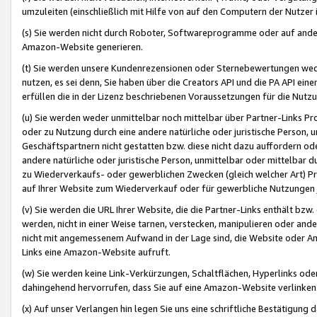
umzuleiten (einschließlich mit Hilfe von auf den Computern der Nutzer i
(s) Sie werden nicht durch Roboter, Softwareprogramme oder auf andere
Amazon-Website generieren.
(t) Sie werden unsere Kundenrezensionen oder Sternebewertungen wed
nutzen, es sei denn, Sie haben über die Creators API und die PA API e
erfüllen die in der Lizenz beschriebenen Voraussetzungen für die Nutzu
(u) Sie werden weder unmittelbar noch mittelbar über Partner-Links P
oder zu Nutzung durch eine andere natürliche oder juristische Person,
Geschäftspartnern nicht gestatten bzw. diese nicht dazu auffordern od
andere natürliche oder juristische Person, unmittelbar oder mittelbar
zu Wiederverkaufs- oder gewerblichen Zwecken (gleich welcher Art) 
auf Ihrer Website zum Wiederverkauf oder für gewerbliche Nutzungen 
(v) Sie werden die URL Ihrer Website, die die Partner-Links enthält b
werden, nicht in einer Weise tarnen, verstecken, manipulieren oder and
nicht mit angemessenem Aufwand in der Lage sind, die Website oder A
Links eine Amazon-Website aufruft.
(w) Sie werden keine Link-Verkürzungen, Schaltflächen, Hyperlinks ode
dahingehend hervorrufen, dass Sie auf eine Amazon-Website verlinken
(x) Auf unser Verlangen hin legen Sie uns eine schriftliche Bestätigung