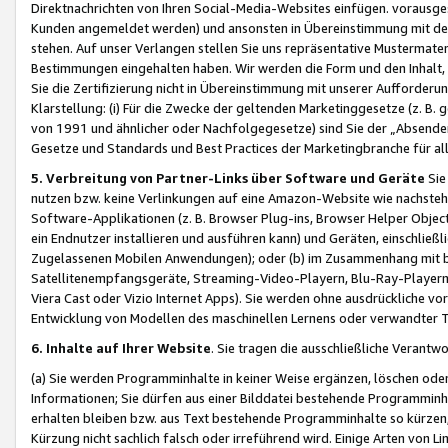
Direktnachrichten von Ihren Social-Media-Websites einfügen. vorausg
Kunden angemeldet werden) und ansonsten in Übereinstimmung mit der
stehen. Auf unser Verlangen stellen Sie uns repräsentative Mustermater
Bestimmungen eingehalten haben. Wir werden die Form und den Inhalt, di
Sie die Zertifizierung nicht in Übereinstimmung mit unserer Aufforderu
Klarstellung: (i) Für die Zwecke der geltenden Marketinggesetze (z. 
von 1991 und ähnlicher oder Nachfolgegesetze) sind Sie der „Absender“ j
Gesetze und Standards und Best Practices der Marketingbranche für 
5. Verbreitung von Partner-Links über Software und Geräte
Sie
nutzen bzw. keine Verlinkungen auf eine Amazon-Website wie nachsteh
Software-Applikationen (z. B. Browser Plug-ins, Browser Helper Objec
ein Endnutzer installieren und ausführen kann) und Geräten, einschlie
Zugelassenen Mobilen Anwendungen); oder (b) im Zusammenhang mit bzw.
Satellitenempfangsgeräte, Streaming-Video-Playern, Blu-Ray-Playern 
Viera Cast oder Vizio Internet Apps). Sie werden ohne ausdrückliche v
Entwicklung von Modellen des maschinellen Lernens oder verwandter 
6. Inhalte auf Ihrer Website
. Sie tragen die ausschließliche Verantwo
(a) Sie werden Programminhalte in keiner Weise ergänzen, löschen oder
Informationen; Sie dürfen aus einer Bilddatei bestehende Programminhal
erhalten bleiben bzw. aus Text bestehende Programminhalte so kürzen, 
Kürzung nicht sachlich falsch oder irreführend wird. Einige Arten von L