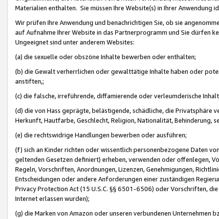
Materialien enthalten. Sie müssen Ihre Website(s) in Ihrer Anwendung ide
Wir prüfen Ihre Anwendung und benachrichtigen Sie, ob sie angenommen
auf Aufnahme Ihrer Website in das Partnerprogramm und Sie dürfen kei
Ungeeignet sind unter anderem Websites:
(a) die sexuelle oder obszöne Inhalte bewerben oder enthalten;
(b) die Gewalt verherrlichen oder gewalttätige Inhalte haben oder pot
anstiften,;
(c) die falsche, irreführende, diffamierende oder verleumderische Inha
(d) die von Hass geprägte, belästigende, schädliche, die Privatsphäre v
Herkunft, Hautfarbe, Geschlecht, Religion, Nationalität, Behinderung, 
(e) die rechtswidrige Handlungen bewerben oder ausführen;
(f) sich an Kinder richten oder wissentlich personenbezogene Daten vo
geltenden Gesetzen definiert) erheben, verwenden oder offenlegen, Vo
Regeln, Vorschriften, Anordnungen, Lizenzen, Genehmigungen, Richtlini
Entscheidungen oder andere Anforderungen einer zuständigen Regierung
Privacy Protection Act (15 U.S.C. §§ 6501-6506) oder Vorschriften, di
Internet erlassen wurden);
(g) die Marken von Amazon oder unseren verbundenen Unternehmen b