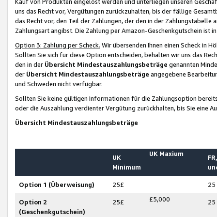
Kauf von Produkten eingelöst werden und unterliegen unseren Geschäf
uns das Recht vor, Vergütungen zurückzuhalten, bis der fällige Gesamt
das Recht vor, den Teil der Zahlungen, der den in der Zahlungstabelle 
Zahlungsart angibst. Die Zahlung per Amazon-Geschenkgutschein ist in
Option 3: Zahlung per Scheck.
Wir übersenden Ihnen einen Scheck in Höh
Sollten Sie sich für diese Option entscheiden, behalten wir uns das Rec
den in der
Übersicht Mindestauszahlungsbeträge
genannten Mindest
der
Übersicht Mindestauszahlungsbeträge
angegebene Bearbeitung
und Schweden nicht verfügbar.
Sollten Sie keine gültigen Informationen für die Zahlungsoption bereit
oder die Auszahlung verdienter Vergütung zurückhalten, bis Sie eine A
Übersicht Mindestauszahlungsbeträge
UK Maxium
UK
FR,
Minimum
un
Option 1 (Überweisung)
25£
25
£5,000
Option 2
25£
25
(Geschenkgutschein)