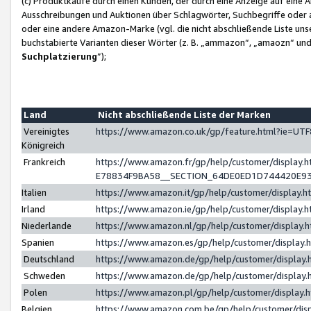
(c) Produktkäufe durch einen Kunden, der durch eine Anzeige auf eine 
Ausschreibungen und Auktionen über Schlagwörter, Suchbegriffe oder 
oder eine andere Amazon-Marke (vgl. die nicht abschließende Liste un
buchstabierte Varianten dieser Wörter (z. B. „ammazon“, „amaozn“ und „
Suchplatzierung
”);
Land
Nicht abschließende Liste der Marken
Vereinigtes
https://www.amazon.co.uk/gp/feature.html?ie=U
Königreich
Frankreich
https://www.amazon.fr/gp/help/customer/displa
E78834F9BA58__SECTION_64DE0ED1D744420E9
Italien
https://www.amazon.it/gp/help/customer/display
Irland
https://www.amazon.ie/gp/help/customer/displa
Niederlande
https://www.amazon.nl/gp/help/customer/display
Spanien
https://www.amazon.es/gp/help/customer/display
Deutschland
https://www.amazon.de/gp/help/customer/displa
Schweden
https://www.amazon.de/gp/help/customer/displa
Polen
https://www.amazon.pl/gp/help/customer/display
Belgien
https://www.amazon.com.be/gp/help/customer/d