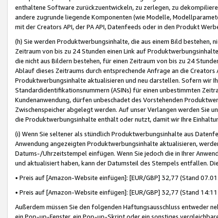
enthaltene Software zurückzuentwickeln, zu zerlegen, zu dekompilier
andere zugrunde liegende Komponenten (wie Modelle, Modellparameter
mit der Creators API, der PA API, Datenfeeds oder in den Produkt Werb
(h) Sie werden Produktwerbungsinhalte, die aus einem Bild bestehen, ni
Zeitraum von bis zu 24 Stunden einen Link auf Produktwerbungsinhalte
die nicht aus Bildern bestehen, für einen Zeitraum von bis zu 24 Stund
Ablauf dieses Zeitraums durch entsprechende Anfrage an die Creators 
Produktwerbungsinhalte aktualisieren und neu darstellen. Sofern wir Ih
Standardidentifikationsnummern (ASINs) für einen unbestimmten Zeitra
Kundenanwendung, dürfen unbeschadet des Vorstehenden Produktwerbu
Zwischenspeicher abgelegt werden. Auf unser Verlangen werden Sie un
die Produktwerbungsinhalte enthält oder nutzt, damit wir Ihre Einhalt
(i) Wenn Sie seltener als stündlich Produktwerbungsinhalte aus Datenfe
Anwendung angezeigten Produktwerbungsinhalte aktualisieren, werden 
Datums-/Uhrzeitstempel einfügen. Wenn Sie jedoch die in Ihrer Anwe
und aktualisiert haben, kann der Datumsteil des Stempels entfallen. Dies
• Preis auf [Amazon-Website einfügen]: [EUR/GBP] 32,77 (Stand 07.01.
• Preis auf [Amazon-Website einfügen]: [EUR/GBP] 32,77 (Stand 14:11 
Außerdem müssen Sie den folgenden Haftungsausschluss entweder neb
ein Pop-up-Fenster, ein Pop-up-Skript oder ein sonstiges vergleichba