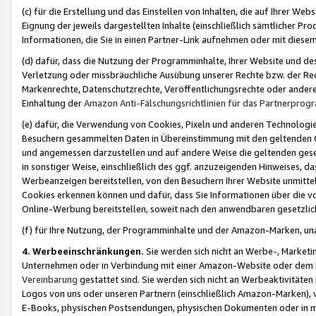
(c) für die Erstellung und das Einstellen von Inhalten, die auf Ihrer We
Eignung der jeweils dargestellten Inhalte (einschließlich sämtlicher 
Informationen, die Sie in einen Partner-Link aufnehmen oder mit diese
(d) dafür, dass die Nutzung der Programminhalte, Ihrer Website und des 
Verletzung oder missbräuchliche Ausübung unserer Rechte bzw. der Recht
Markenrechte, Datenschutzrechte, Veröffentlichungsrechte oder anderer
Einhaltung der
Amazon Anti-Fälschungsrichtlinien für das Partnerpro
(e) dafür, die Verwendung von Cookies, Pixeln und anderen Technologien
Besuchern gesammelten Daten in Übereinstimmung mit den geltenden Ge
und angemessen darzustellen und auf andere Weise die geltenden geset
in sonstiger Weise, einschließlich des ggf. anzuzeigenden Hinweises, d
Werbeanzeigen bereitstellen, von den Besuchern Ihrer Website unmitte
Cookies erkennen können und dafür, dass Sie Informationen über die v
Online-Werbung bereitstellen, soweit nach den anwendbaren gesetzlic
(f) für Ihre Nutzung, der Programminhalte und der Amazon-Marken, u
4. Werbeeinschränkungen.
Sie werden sich nicht an Werbe-, Market
Unternehmen oder in Verbindung mit einer Amazon-Website oder dem Pa
Vereinbarung
gestattet sind. Sie werden sich nicht an Werbeaktivitäten
Logos von uns oder unseren Partnern (einschließlich Amazon-Marken), 
E-Books, physischen Postsendungen, physischen Dokumenten oder in 