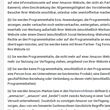
auf eine Informationsseite auf einer Amazon-Website, der nicht als Part
Bannern); ohne Einschränkung der Allgemeingültigkeit des Vorstehende
Besucher Ihrer Website unsichtbar, unlesbar oder unentzifferbar mache
(b) Sie werden Programminhalte bzw. Anwendungen, die Programminhalt
anzeigen, weder verkaufen noch weiterverkaufen, weitergeben, unterli
innerhalb von Werbung außerhalb Ihrer Website (einschließlich Werbun
Website oder einem Dienst (einschließlich Social Networking-Website
Rechte an den Programminhalten oder auf die Programminhalte an eine a
übertragen müssten, und Sie werden keine mit Ihrem Partner-Tag formati
Ihre Website ist.
(c) Sie werden Programminhalte, die nicht mehr auf einer Amazon-Websit
mehr zur Nutzung zur Verfügung stehen, umgehend von Ihrer Website e
(d) Sie werden keine Programminhalte, einschließlich in den Programmin
eine Person bzw. ein Unternehmen ein bestimmtes Produkt, eine Dienstle
geschäftlichen Beziehung oder Verbindung zu diesen steht (einschließli
Programminhalten).
(e) Sie werden Amazon-Marken (wie in den
Markenrichtlinien
definiert) 
„ammazon“, „amaozn“ und „kindel“) nicht zwecks Nutzung in einer Suc
Versuch unternehmen). Zusätzlich zu sonstigen Amazon zur Verfügung 
sorgen, dass von uns benannte Suchmaschinen Geschützte Begriffe (wie 