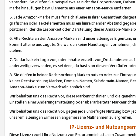
verändern. So dürfen Sie beispielsweise nicht die Proportionen, Farb
Marke hinzufügen bzw. Elemente aus einer Amazon-Marke entfernen.
5. Jede Amazon-Marke muss für sich alleine in ihrer Gesamtheit darge
grafischen oder Textelementen muss ein hinreichender Abstand gegebe
platzieren, der die Lesbarkeit oder Darstellung dieser Amazon-Marke b
6. Alle Rechte an den Amazon-Marken sind unser alleiniges Eigentum, 
kommt alleine uns zugute. Sie werden keine Handlungen vornehmen, 
stehen.
7. Du darfst kein Logo von, oder Inhalte erstellt von,
Drittanbietern au
anderweitig verwenden, es sei denn, du hast von diesem Verkäufer oder
8. Sie dürfen in keiner Rechtsordnung Marken nutzen oder zur Eintragu
keiner Rechtsordnung Marken, Domain-Namen, Subdomain-Namen, Benu
Amazon-Marke zum Verwechseln ähnlich sind.
Wir behalten uns das Recht vor, diese Markenrichtlinien und die gene
Einstellen einer Änderungsmitteilung oder überarbeiteter Markenricht
Wir behalten uns das Recht vor, gegen jede unbefugte Nutzung bzw. jede 
unserem alleinigen Ermessen angemessene Maßnahmen zu ergreifen.
IP-Lizenz- und Nutzungsan
Diese Lizenz regelt Ihre Nutzung von Programminhalten im Zusammen