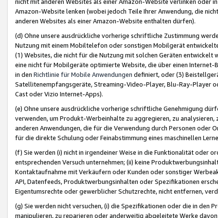
nicht mit anderen Websites als einer Amazon-Website verlinken oder i
Amazon-Website lenken (wobei jedoch Teile Ihrer Anwendung, die nich
anderen Websites als einer Amazon-Website enthalten dürfen).
(d) Ohne unsere ausdrückliche vorherige schriftliche Zustimmung werd
Nutzung mit einem Mobiltelefon oder sonstigen Mobilgerät entwickelt
(1) Websites, die nicht für die Nutzung mit solchen Geräten entwickelt
eine nicht für Mobilgeräte optimierte Website, die über einen Interne
in den
Richtlinie für Mobile Anwendungen
definiert, oder (3) Beistellge
Satellitenempfangsgeräte, Streaming-Video-Player, Blu-Ray-Player ode
Cast oder Vizio Internet-Apps).
(e) Ohne unsere ausdrückliche vorherige schriftliche Genehmigung dürfe
verwenden, um Produkt-Werbeinhalte zu aggregieren, zu analysieren, 
anderen Anwendungen, die für die Verwendung durch Personen oder Or
für die direkte Schulung oder Feinabstimmung eines maschinellen Lern
(f) Sie werden (i) nicht in irgendeiner Weise in die Funktionalität ode
entsprechenden Versuch unternehmen; (ii) keine Produktwerbungsinha
Kontaktaufnahme mit Verkäufern oder Kunden oder sonstiger Werbeaktiv
API, Datenfeeds, Produktwerbungsinhalten oder Spezifikationen erschei
Eigentumsrechte oder gewerblicher Schutzrechte, nicht entfernen, verd
(g) Sie werden nicht versuchen, (i) die Spezifikationen oder die in de
manipulieren, zu reparieren oder anderweitig abgeleitete Werke davon z