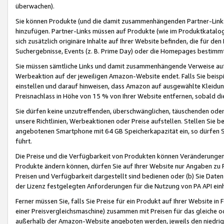
überwachen).
Sie können Produkte (und die damit zusammenhängenden Partner-Links)
hinzufügen. Partner-Links müssen auf Produkte (wie im Produktkatalog de
sich zusätzlich originäre Inhalte auf Ihrer Website befinden, die für 
Suchergebnisse, Events (z. B. Prime Day) oder die Homepages bestimmte
Sie müssen sämtliche Links und damit zusammenhängende Verweise auf z
Werbeaktion auf der jeweiligen Amazon-Website endet. Falls Sie beisp
einstellen und darauf hinweisen, dass Amazon auf ausgewählte Kleidun
Preisnachlass in Höhe von 15 % von Ihrer Website entfernen, sobald di
Sie dürfen keine unzutreffenden, überschwänglichen, täuschenden od
unsere Richtlinien, Werbeaktionen oder Preise aufstellen. Stellen Sie 
angebotenen Smartphone mit 64 GB Speicherkapazität ein, so dürfen S
führt.
Die Preise und die Verfügbarkeit von Produkten können Veränderungen 
Produkte ändern können, dürfen Sie auf Ihrer Website nur Angaben zu P
Preisen und Verfügbarkeit dargestellt sind bedienen oder (b) Sie Daten
der Lizenz festgelegten Anforderungen für die Nutzung von PA API einh
Ferner müssen Sie, falls Sie Preise für ein Produkt auf Ihrer Website in 
einer Preisvergleichsmaschine) zusammen mit Preisen für das gleiche o
außerhalb der Amazon-Website angeboten werden, jeweils den niedrigst