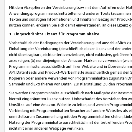
Mit dem Akzeptieren der Vereinbarung bzw. mit dem Aufrufen oder Nutz
Anwendungsprogrammierschnittstellen und anderer Tools (zusammen die
Texten und sonstigen Informationen und Inhalten in Bezug auf Produkte
nutzen können, erklären Sie sich damit einverstanden, an diese Lizenz 
1. Eingeschränkte Lizenz für Programminhalte
Vorbehaltlich der Bedingungen der Vereinbarung und ausschließlich z
Einhaltung der Vereinbarung (einschließlich dieser Lizenz und der ande
nicht übertragbare, nicht unterlizenzierbare, nicht exklusive, gebühren
anzuzeigen; (b) nur diejenigen der Amazon-Marken zu verwenden (wie in 
Programminhalte, ausschließlich auf Ihrer Website und in Übereinstimmu
API, Datenfeeds und Produkt-Werbeinhalte ausschließlich gemäß den Spe
Kopieren oder andere Verwenden von Programminhalten zugunsten Dri
Sammeln und Extrahieren von Daten. Zur Klarstellung: Zu den Program
Sie werden Programminhalte ausschließlich nach Maßgabe der Besti
hiermit eingeräumten Lizenz nutzen. Unbeschadet des Vorstehenden we
Umsätze auf eine Amazon-Website zu leiten, und werden Programminhal
Verbindung mit Programminhalten Besucher auf andere Websites als ein
unmittelbarem Zusammenhang mit den Programminhalten stehen, Links z
Nutzung der Programminhalte ausschließlich mit der betreffenden Pr
nicht mit einer anderen Webpage verlinken.