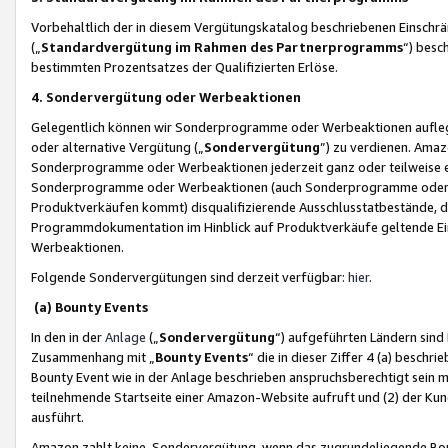
Vorbehaltlich der in diesem Vergütungskatalog beschriebenen Einschr
(„
Standardvergütung im Rahmen des Partnerprogramms
“) besc
bestimmten Prozentsatzes der Qualifizierten Erlöse.
4. Sondervergütung oder Werbeaktionen
Gelegentlich können wir Sonderprogramme oder Werbeaktionen auflegen,
oder alternative Vergütung („
Sondervergütung
”) zu verdienen. Amazo
Sonderprogramme oder Werbeaktionen jederzeit ganz oder teilweise einz
Sonderprogramme oder Werbeaktionen (auch Sonderprogramme oder We
Produktverkäufen kommt) disqualifizierende Ausschlusstatbestände, di
Programmdokumentation im Hinblick auf Produktverkäufe geltende E
Werbeaktionen.
Folgende Sondervergütungen sind derzeit verfügbar:
hier
.
(a) Bounty Events
In den in der
Anlage
(„
Sondervergütung
“) aufgeführten Ländern sind
Zusammenhang mit „
Bounty Events
“ die in dieser Ziffer 4 (a) besch
Bounty Event wie in der Anlage beschrieben anspruchsberechtigt sein mu
teilnehmende Startseite einer Amazon-Website aufruft und (2) der Kun
ausführt.
Amazon zahlt keine Sondervergütung, wenn das zugrundeliegende Boun