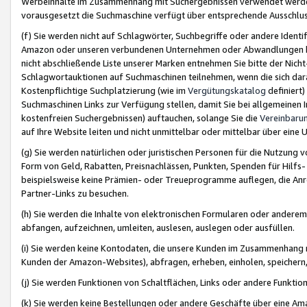
Werbeinhalte im Zusammenhang mit Suchergebnissen verwendet werden,
vorausgesetzt die Suchmaschine verfügt über entsprechende Ausschlu
(f) Sie werden nicht auf Schlagwörter, Suchbegriffe oder andere Ident
Amazon oder unseren verbundenen Unternehmen oder Abwandlungen bzw
nicht abschließende Liste unserer Marken entnehmen Sie bitte der Nich
Schlagwortauktionen auf Suchmaschinen teilnehmen, wenn die sich da
Kostenpflichtige Suchplatzierung (wie im
Vergütungskatalog
definiert
Suchmaschinen Links zur Verfügung stellen, damit Sie bei allgemeinen I
kostenfreien Suchergebnissen) auftauchen, solange Sie die
Vereinbaru
auf Ihre Website leiten und nicht unmittelbar oder mittelbar über eine
(g) Sie werden natürlichen oder juristischen Personen für die Nutzung 
Form von Geld, Rabatten, Preisnachlässen, Punkten, Spenden für Hilfs
beispielsweise keine Prämien- oder Treueprogramme auflegen, die Anrei
Partner-Links zu besuchen.
(h) Sie werden die Inhalte von elektronischen Formularen oder anderem M
abfangen, aufzeichnen, umleiten, auslesen, auslegen oder ausfüllen.
(i) Sie werden keine Kontodaten, die unsere Kunden im Zusammenhang 
Kunden der Amazon-Websites), abfragen, erheben, einholen, speichern,
(j) Sie werden Funktionen von Schaltflächen, Links oder andere Funkti
(k) Sie werden keine Bestellungen oder andere Geschäfte über eine Ama