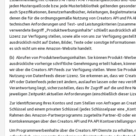
jeden Musterquellcode bzw. jede Musterbibliothek geltenden gesonder
auch Spezifikationen, Benutzerhandbücher, Anleitungen, Begleitmaterial
denen die für die ordnungsgemäße Nutzung von Creators API und PA A
technischen Anforderungen und Test- und Leistungskriterien (zusammen
verwendete Begriff „Produktwerbungsinhalte“ schließt ausdrücklich al
Lizenz zur Verfügung stellen, sowie alle von uns zur Verfügung gestel
ausdrücklich nicht auf Daten, Bilder, Texte oder sonstige Informatione
es sich nicht um eine Amazon-Website handelt.
(b) Abrufen von Produktwerbungsinhalten. Sie können Produkt-Werbein
ausdrückliche vorherige schriftliche Genehmigung erteilt haben, könn
wir über die Creators API Feeds zur Verfügung stellen. Wenn Sie Produk
Nutzung von Datenfeeds dieser Lizenz. Sie erkennen an, dass wir Creat
API oder Datenfeeds jederzeit ändern, auslaufen lassen oder neu veröffe
Verantwortung liegt, sicherzustellen, dass Ihr Zugriff auf die und Ihr
jeweiligen Zeitpunkt aktuellen Anforderungen (einschließlich dieser Liz
Zur Identifizierung Ihres Kontos und zum Stellen von Anfragen an Crea
Schlüssel und einem privaten Schlüssel (jedes Schlüsselpaar eine „Kon
Rahmen des Amazon-Partnerprogramms zugeteilte Partner-ID oder ein
Kontokennungen über den Creators API und PA API Kontoerstellungspro
Um Programmwerbeinhalte über die Creators API Dienste zu erhalten, m