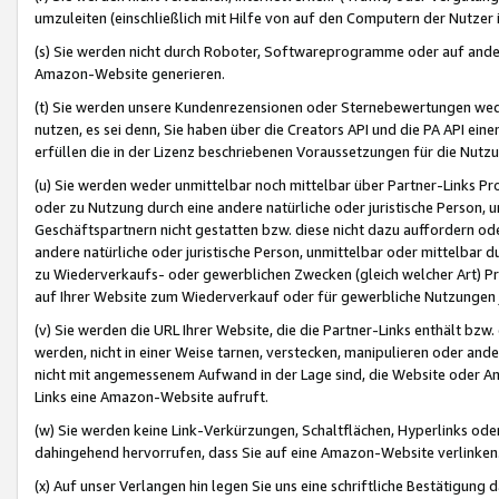
umzuleiten (einschließlich mit Hilfe von auf den Computern der Nutzer i
(s) Sie werden nicht durch Roboter, Softwareprogramme oder auf andere
Amazon-Website generieren.
(t) Sie werden unsere Kundenrezensionen oder Sternebewertungen wed
nutzen, es sei denn, Sie haben über die Creators API und die PA API e
erfüllen die in der Lizenz beschriebenen Voraussetzungen für die Nutzu
(u) Sie werden weder unmittelbar noch mittelbar über Partner-Links P
oder zu Nutzung durch eine andere natürliche oder juristische Person,
Geschäftspartnern nicht gestatten bzw. diese nicht dazu auffordern od
andere natürliche oder juristische Person, unmittelbar oder mittelbar
zu Wiederverkaufs- oder gewerblichen Zwecken (gleich welcher Art) 
auf Ihrer Website zum Wiederverkauf oder für gewerbliche Nutzungen 
(v) Sie werden die URL Ihrer Website, die die Partner-Links enthält b
werden, nicht in einer Weise tarnen, verstecken, manipulieren oder and
nicht mit angemessenem Aufwand in der Lage sind, die Website oder A
Links eine Amazon-Website aufruft.
(w) Sie werden keine Link-Verkürzungen, Schaltflächen, Hyperlinks ode
dahingehend hervorrufen, dass Sie auf eine Amazon-Website verlinken
(x) Auf unser Verlangen hin legen Sie uns eine schriftliche Bestätigung