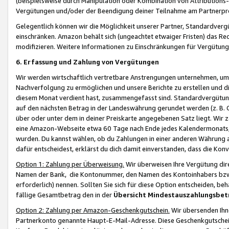
(beispielsweise durch Manipulation oder Kombination von Attributions-
Vergütungen und/oder der Beendigung deiner Teilnahme am Partnerp
Gelegentlich können wir die Möglichkeit unserer Partner, Standardv
einschränken. Amazon behält sich (ungeachtet etwaiger Fristen) das Re
modifizieren. Weitere Informationen zu Einschränkungen für Vergütung
6. Erfassung und Zahlung von Vergütungen
Wir werden wirtschaftlich vertretbare Anstrengungen unternehmen, um 
Nachverfolgung zu ermöglichen und unsere Berichte zu erstellen und di
diesem Monat verdient hast, zusammengefasst sind. Standardvergütung
auf den nächsten Betrag in der Landeswährung gerundet werden (z. B. C
über oder unter dem in deiner Preiskarte angegebenen Satz liegt. Wir
eine Amazon-Webseite etwa 60 Tage nach Ende jedes Kalendermonats, i
wurden. Du kannst wählen, ob du Zahlungen in einer anderen Währung
dafür entscheidest, erklärst du dich damit einverstanden, dass die K
Option 1: Zahlung per Überweisung.
Wir überweisen Ihre Vergütung dir
Namen der Bank, die Kontonummer, den Namen des Kontoinhabers bzw. a
erforderlich) nennen. Sollten Sie sich für diese Option entscheiden, be
fällige Gesamtbetrag den in der
Übersicht Mindestauszahlungsbet
Option 2: Zahlung per Amazon-Geschenkgutschein.
Wir übersenden Ihne
Partnerkonto genannte Haupt-E-Mail-Adresse. Diese Geschenkgutschei