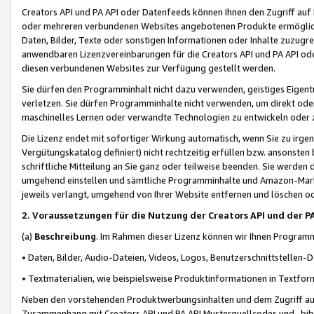
Creators API und PA API oder Datenfeeds können Ihnen den Zugriff auf D
oder mehreren verbundenen Websites angebotenen Produkte ermögliche
Daten, Bilder, Texte oder sonstigen Informationen oder Inhalte zuzugre
anwendbaren Lizenzvereinbarungen für die Creators API und PA API od
diesen verbundenen Websites zur Verfügung gestellt werden.
Sie dürfen den Programminhalt nicht dazu verwenden, geistiges Eigent
verletzen. Sie dürfen Programminhalte nicht verwenden, um direkt ode
maschinelles Lernen oder verwandte Technologien zu entwickeln oder zu
Die Lizenz endet mit sofortiger Wirkung automatisch, wenn Sie zu irg
Vergütungskatalog definiert) nicht rechtzeitig erfüllen bzw. ansonsten
schriftliche Mitteilung an Sie ganz oder teilweise beenden. Sie werden
umgehend einstellen und sämtliche Programminhalte und Amazon-Marke
jeweils verlangt, umgehend von Ihrer Website entfernen und löschen od
2. Voraussetzungen für die Nutzung der Creators API und der P
(a)
Beschreibung
. Im Rahmen dieser Lizenz können wir Ihnen Programmi
• Daten, Bilder, Audio-Dateien, Videos, Logos, Benutzerschnittstellen-
• Textmaterialien, wie beispielsweise Produktinformationen in Textfor
Neben den vorstehenden Produktwerbungsinhalten und dem Zugriff auf 
Zusammenhang mit Creators API und PA API Musterquellcodes und -bibli