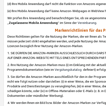
(d) Ihre Mobile Anwendung darf nicht die Funktion von Amazons eige
(e) Ihre Mobile Anwendung darf keine Amazon-Webpages in WebView 
Wir prüfen Ihre Anwendung und benachrichtigen Sie, ob sie angenomm
„
Zugelassene Mobile Anwendung
“ im Sinne der
Vereinbarung
.
Markenrichtlinien für das 
Diese Richtlinien gelten für die Nutzung der Marken, die wir Ihnen als 
müssen jederzeit strikt eingehalten werden, und jede Nutzung der Ama
Lizenzen bezüglich Ihrer Nutzung der Amazon-Marken.
1. SIE DÜRFEN DIE AMAZON-MARKEN AUSSCHLIESSLICH DURCH DARS
AUF EINER AMAZON-WEBSITE MITTELS EINES ENTSPRECHENDEN PART
2. Ihre Nutzung der Amazon-Marken muss (i) im Einklang mit der aktuells
Programmdokumentation (wie im
Vergütungskatalog
definiert) erfolg
3. Sie dürfen die Amazon-Marken ausschließlich für den in der Progr
nicht wie folgt nutzen oder darstellen: (i) in einer Weise, die ein Spo
Produkte und Dienstleistungen zu verunglimpfen, (iii) in einer Weise
schädigen könnte, oder (iv) in Offline-Materialien oder E-Mails (z. B.
Dokumenten oder mündlicher Werbung).
4. Wir werden Ihnen ein Bild bzw. Bilder der Amazon-Marken zur Verfüg