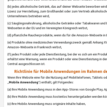
(b) jedes alkoholische Getränk, das auf deiner Webseite beworben wird
Lizenz zur Herstellung, zum Großhandel oder zum Vertrieb alkoholisch
Unternehmens betrieben wird,
(c) Säuglingsnahruhrung, alkoholische Getränke oder Tabakwaren und E
Webseiten in der EU und im Vereinigten Königreich wirbst,
(d) pflanzliche Raucherprodukte, wenn du für die Amazon-Webseite in B
(e) Produkte ohne medizinischen Verwendungszweck gemäß Anhang XVI 
Amazon-Webseite in Frankreich wirbst,
(f) jedes Produkt oder jede Dienstleistung, bei der es sich um ein Prod
erhältst eine Warnung, wenn ein Produkt oder eine Dienstleistung in de
Central ausgeschlossen ist.
Richtlinie für Mobile Anwendungen im Rahmen de
Wenn Ihre Website eine für die Nutzung auf Mobiltelefonen, Tablets 
„
Mobile Anwendung
“) enthält, gilt Folgendes:
(a) Ihre Mobile Anwendung muss in den App-Stores von Google Play, A
(b) Ihre Mobile Anwendung muss kostenlos heruntergeladen werden könn
(c) Ihre Mobile Anwendung muss originäre Inhalte haben,