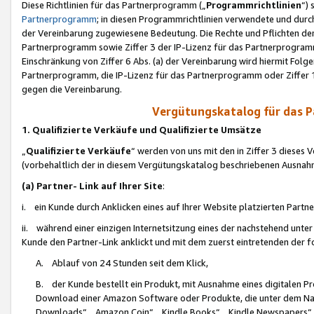
Diese Richtlinien für das Partnerprogramm („
Programmrichtlinien
“)
Partnerprogramm
; in diesen Programmrichtlinien verwendete und durch
der Vereinbarung zugewiesene Bedeutung. Die Rechte und Pflichten de
Partnerprogramm sowie Ziffer 3 der IP-Lizenz für das Partnerprogram
Einschränkung von Ziffer 6 Abs. (a) der Vereinbarung wird hiermit Fol
Partnerprogramm, die IP-Lizenz für das Partnerprogramm oder Ziffer 1
gegen die Vereinbarung.
Vergütungskatalog für das 
1. Qualifizierte Verkäufe und Qualifizierte Umsätze
„
Qualifizierte Verkäufe
“ werden von uns mit den in Ziffer 3 diese
(vorbehaltlich der in diesem Vergütungskatalog beschriebenen Ausnah
(a) Partner- Link auf Ihrer Site
:
i. ein Kunde durch Anklicken eines auf Ihrer Website platzierten Part
ii. während einer einzigen Internetsitzung eines der nachstehend unter (i)
Kunde den Partner-Link anklickt und mit dem zuerst eintretenden der f
A. Ablauf von 24 Stunden seit dem Klick,
B. der Kunde bestellt ein Produkt, mit Ausnahme eines digitalen P
Download einer Amazon Software oder Produkte, die unter dem N
Downloads“, „Amazon Coin“, „Kindle Books“, „Kindle Newspapers“, „