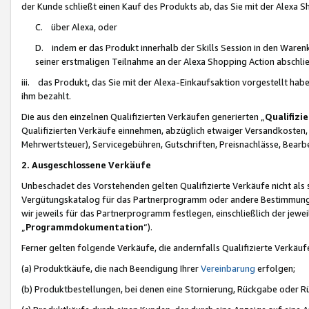
der Kunde schließt einen Kauf des Produkts ab, das Sie mit der Alexa 
C. über Alexa, oder
D. indem er das Produkt innerhalb der Skills Session in den Waren
seiner erstmaligen Teilnahme an der Alexa Shopping Action abschlie
iii. das Produkt, das Sie mit der Alexa-Einkaufsaktion vorgestellt ha
ihm bezahlt.
Die aus den einzelnen Qualifizierten Verkäufen generierten „
Qualifizi
Qualifizierten Verkäufe einnehmen, abzüglich etwaiger Versandkosten
Mehrwertsteuer), Servicegebühren, Gutschriften, Preisnachlässe, Bear
2. Ausgeschlossene Verkäufe
Unbeschadet des Vorstehenden gelten Qualifizierte Verkäufe nicht als
Vergütungskatalog für das Partnerprogramm oder andere Bestimmungen,
wir jeweils für das Partnerprogramm festlegen, einschließlich der jewe
„
Programmdokumentation
“).
Ferner gelten folgende Verkäufe, die andernfalls Qualifizierte Verkä
(a) Produktkäufe, die nach Beendigung Ihrer
Vereinbarung
erfolgen;
(b) Produktbestellungen, bei denen eine Stornierung, Rückgabe oder R