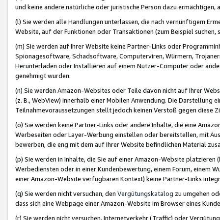
und keine andere natürliche oder juristische Person dazu ermächtigen, a
(l) Sie werden alle Handlungen unterlassen, die nach vernünftigem Erme
Website, auf der Funktionen oder Transaktionen (zum Beispiel suchen, s
(m) Sie werden auf Ihrer Website keine Partner-Links oder Programmin
Spionagesoftware, Schadsoftware, Computerviren, Würmern, Trojaner
Herunterladen oder Installieren auf einem Nutzer-Computer oder ande
genehmigt wurden.
(n) Sie werden Amazon-Websites oder Teile davon nicht auf Ihrer Websi
(z. B., WebView) innerhalb einer Mobilen Anwendung. Die Darstellung ein
Teilnahmevoraussetzungen stellt jedoch keinen Verstoß gegen diese Zif
(o) Sie werden keine Partner-Links oder andere Inhalte, die eine Am
Werbeseiten oder Layer-Werbung einstellen oder bereitstellen, mit Au
bewerben, die eng mit dem auf Ihrer Website befindlichen Material z
(p) Sie werden in Inhalte, die Sie auf einer Amazon-Website platzier
Werbediensten oder in einer Kundenbewertung, einem Forum, einem Wun
einer Amazon-Website verfügbaren Kontext) keine Partner-Links integr
(q) Sie werden nicht versuchen, den
Vergütungskatalog
zu umgehen oder
dass sich eine Webpage einer Amazon-Website im Browser eines Kunden 
(r) Sie werden nicht versuchen, Internetverkehr (Traffic) oder Vergü