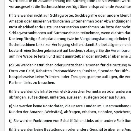
Werbeinhalte im Zusammenhang mit Suchergebnissen verwendet werden,
vorausgesetzt die Suchmaschine verfügt über entsprechende Ausschlu
(f) Sie werden nicht auf Schlagwörter, Suchbegriffe oder andere Ident
Amazon oder unseren verbundenen Unternehmen oder Abwandlungen bzw
nicht abschließende Liste unserer Marken entnehmen Sie bitte der Nich
Schlagwortauktionen auf Suchmaschinen teilnehmen, wenn die sich da
Kostenpflichtige Suchplatzierung (wie im
Vergütungskatalog
definiert
Suchmaschinen Links zur Verfügung stellen, damit Sie bei allgemeinen I
kostenfreien Suchergebnissen) auftauchen, solange Sie die
Vereinbaru
auf Ihre Website leiten und nicht unmittelbar oder mittelbar über eine
(g) Sie werden natürlichen oder juristischen Personen für die Nutzung 
Form von Geld, Rabatten, Preisnachlässen, Punkten, Spenden für Hilfs
beispielsweise keine Prämien- oder Treueprogramme auflegen, die Anrei
Partner-Links zu besuchen.
(h) Sie werden die Inhalte von elektronischen Formularen oder anderem M
abfangen, aufzeichnen, umleiten, auslesen, auslegen oder ausfüllen.
(i) Sie werden keine Kontodaten, die unsere Kunden im Zusammenhang 
Kunden der Amazon-Websites), abfragen, erheben, einholen, speichern,
(j) Sie werden Funktionen von Schaltflächen, Links oder andere Funkti
(k) Sie werden keine Bestellungen oder andere Geschäfte über eine Ama