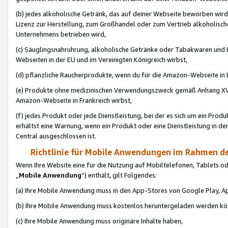
(b) jedes alkoholische Getränk, das auf deiner Webseite beworben wird
Lizenz zur Herstellung, zum Großhandel oder zum Vertrieb alkoholisch
Unternehmens betrieben wird,
(c) Säuglingsnahruhrung, alkoholische Getränke oder Tabakwaren und E
Webseiten in der EU und im Vereinigten Königreich wirbst,
(d) pflanzliche Raucherprodukte, wenn du für die Amazon-Webseite in B
(e) Produkte ohne medizinischen Verwendungszweck gemäß Anhang XVI 
Amazon-Webseite in Frankreich wirbst,
(f) jedes Produkt oder jede Dienstleistung, bei der es sich um ein Prod
erhältst eine Warnung, wenn ein Produkt oder eine Dienstleistung in de
Central ausgeschlossen ist.
Richtlinie für Mobile Anwendungen im Rahmen de
Wenn Ihre Website eine für die Nutzung auf Mobiltelefonen, Tablets 
„
Mobile Anwendung
“) enthält, gilt Folgendes:
(a) Ihre Mobile Anwendung muss in den App-Stores von Google Play, A
(b) Ihre Mobile Anwendung muss kostenlos heruntergeladen werden könn
(c) Ihre Mobile Anwendung muss originäre Inhalte haben,