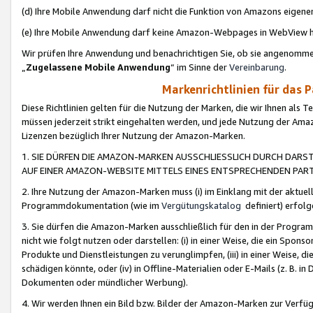
(d) Ihre Mobile Anwendung darf nicht die Funktion von Amazons eige
(e) Ihre Mobile Anwendung darf keine Amazon-Webpages in WebView 
Wir prüfen Ihre Anwendung und benachrichtigen Sie, ob sie angenomm
„
Zugelassene Mobile Anwendung
“ im Sinne der
Vereinbarung
.
Markenrichtlinien für das 
Diese Richtlinien gelten für die Nutzung der Marken, die wir Ihnen als 
müssen jederzeit strikt eingehalten werden, und jede Nutzung der Ama
Lizenzen bezüglich Ihrer Nutzung der Amazon-Marken.
1. SIE DÜRFEN DIE AMAZON-MARKEN AUSSCHLIESSLICH DURCH DARS
AUF EINER AMAZON-WEBSITE MITTELS EINES ENTSPRECHENDEN PART
2. Ihre Nutzung der Amazon-Marken muss (i) im Einklang mit der aktuells
Programmdokumentation (wie im
Vergütungskatalog
definiert) erfolg
3. Sie dürfen die Amazon-Marken ausschließlich für den in der Progr
nicht wie folgt nutzen oder darstellen: (i) in einer Weise, die ein Spo
Produkte und Dienstleistungen zu verunglimpfen, (iii) in einer Weise
schädigen könnte, oder (iv) in Offline-Materialien oder E-Mails (z. B.
Dokumenten oder mündlicher Werbung).
4. Wir werden Ihnen ein Bild bzw. Bilder der Amazon-Marken zur Verfüg