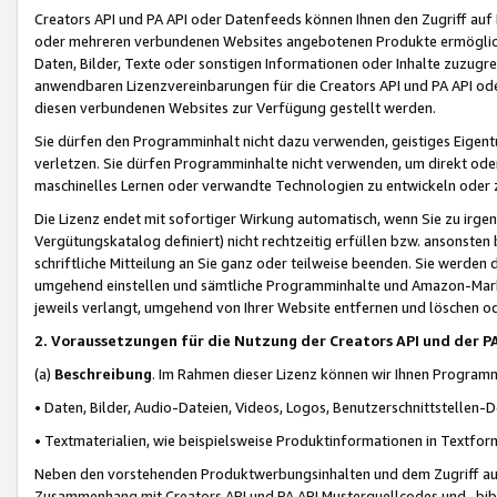
Creators API und PA API oder Datenfeeds können Ihnen den Zugriff auf D
oder mehreren verbundenen Websites angebotenen Produkte ermögliche
Daten, Bilder, Texte oder sonstigen Informationen oder Inhalte zuzugre
anwendbaren Lizenzvereinbarungen für die Creators API und PA API od
diesen verbundenen Websites zur Verfügung gestellt werden.
Sie dürfen den Programminhalt nicht dazu verwenden, geistiges Eigent
verletzen. Sie dürfen Programminhalte nicht verwenden, um direkt ode
maschinelles Lernen oder verwandte Technologien zu entwickeln oder zu
Die Lizenz endet mit sofortiger Wirkung automatisch, wenn Sie zu irg
Vergütungskatalog definiert) nicht rechtzeitig erfüllen bzw. ansonsten
schriftliche Mitteilung an Sie ganz oder teilweise beenden. Sie werden
umgehend einstellen und sämtliche Programminhalte und Amazon-Marke
jeweils verlangt, umgehend von Ihrer Website entfernen und löschen od
2. Voraussetzungen für die Nutzung der Creators API und der P
(a)
Beschreibung
. Im Rahmen dieser Lizenz können wir Ihnen Programmi
• Daten, Bilder, Audio-Dateien, Videos, Logos, Benutzerschnittstellen-
• Textmaterialien, wie beispielsweise Produktinformationen in Textfor
Neben den vorstehenden Produktwerbungsinhalten und dem Zugriff auf 
Zusammenhang mit Creators API und PA API Musterquellcodes und -bibli