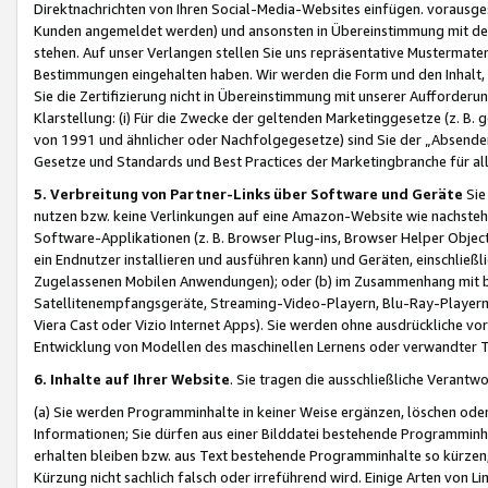
Direktnachrichten von Ihren Social-Media-Websites einfügen. vorausg
Kunden angemeldet werden) und ansonsten in Übereinstimmung mit der
stehen. Auf unser Verlangen stellen Sie uns repräsentative Mustermater
Bestimmungen eingehalten haben. Wir werden die Form und den Inhalt, di
Sie die Zertifizierung nicht in Übereinstimmung mit unserer Aufforderu
Klarstellung: (i) Für die Zwecke der geltenden Marketinggesetze (z. 
von 1991 und ähnlicher oder Nachfolgegesetze) sind Sie der „Absender“ j
Gesetze und Standards und Best Practices der Marketingbranche für 
5. Verbreitung von Partner-Links über Software und Geräte
Sie
nutzen bzw. keine Verlinkungen auf eine Amazon-Website wie nachsteh
Software-Applikationen (z. B. Browser Plug-ins, Browser Helper Objec
ein Endnutzer installieren und ausführen kann) und Geräten, einschlie
Zugelassenen Mobilen Anwendungen); oder (b) im Zusammenhang mit bzw.
Satellitenempfangsgeräte, Streaming-Video-Playern, Blu-Ray-Playern 
Viera Cast oder Vizio Internet Apps). Sie werden ohne ausdrückliche v
Entwicklung von Modellen des maschinellen Lernens oder verwandter 
6. Inhalte auf Ihrer Website
. Sie tragen die ausschließliche Verantwo
(a) Sie werden Programminhalte in keiner Weise ergänzen, löschen oder
Informationen; Sie dürfen aus einer Bilddatei bestehende Programminhal
erhalten bleiben bzw. aus Text bestehende Programminhalte so kürzen, 
Kürzung nicht sachlich falsch oder irreführend wird. Einige Arten von L