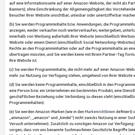
auf eine Informationsseite auf einer Amazon-Website, der nicht als Part
Bannern); ohne Einschränkung der Allgemeingültigkeit des Vorstehende
Besucher Ihrer Website unsichtbar, unlesbar oder unentzifferbar mache
(b) Sie werden Programminhalte bzw. Anwendungen, die Programminhalt
anzeigen, weder verkaufen noch weiterverkaufen, weitergeben, unterli
innerhalb von Werbung außerhalb Ihrer Website (einschließlich Werbun
Website oder einem Dienst (einschließlich Social Networking-Website
Rechte an den Programminhalten oder auf die Programminhalte an eine a
übertragen müssten, und Sie werden keine mit Ihrem Partner-Tag formati
Ihre Website ist.
(c) Sie werden Programminhalte, die nicht mehr auf einer Amazon-Websit
mehr zur Nutzung zur Verfügung stehen, umgehend von Ihrer Website e
(d) Sie werden keine Programminhalte, einschließlich in den Programmin
eine Person bzw. ein Unternehmen ein bestimmtes Produkt, eine Dienstle
geschäftlichen Beziehung oder Verbindung zu diesen steht (einschließli
Programminhalten).
(e) Sie werden Amazon-Marken (wie in den
Markenrichtlinien
definiert) 
„ammazon“, „amaozn“ und „kindel“) nicht zwecks Nutzung in einer Suc
Versuch unternehmen). Zusätzlich zu sonstigen Amazon zur Verfügung 
sorgen, dass von uns benannte Suchmaschinen Geschützte Begriffe (wie 