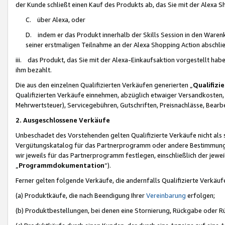
der Kunde schließt einen Kauf des Produkts ab, das Sie mit der Alexa 
C. über Alexa, oder
D. indem er das Produkt innerhalb der Skills Session in den Waren
seiner erstmaligen Teilnahme an der Alexa Shopping Action abschlie
iii. das Produkt, das Sie mit der Alexa-Einkaufsaktion vorgestellt ha
ihm bezahlt.
Die aus den einzelnen Qualifizierten Verkäufen generierten „
Qualifizi
Qualifizierten Verkäufe einnehmen, abzüglich etwaiger Versandkosten
Mehrwertsteuer), Servicegebühren, Gutschriften, Preisnachlässe, Bear
2. Ausgeschlossene Verkäufe
Unbeschadet des Vorstehenden gelten Qualifizierte Verkäufe nicht als
Vergütungskatalog für das Partnerprogramm oder andere Bestimmungen,
wir jeweils für das Partnerprogramm festlegen, einschließlich der jewe
„
Programmdokumentation
“).
Ferner gelten folgende Verkäufe, die andernfalls Qualifizierte Verkä
(a) Produktkäufe, die nach Beendigung Ihrer
Vereinbarung
erfolgen;
(b) Produktbestellungen, bei denen eine Stornierung, Rückgabe oder R