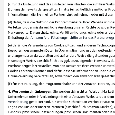
(c) für die Erstellung und das Einstellen von Inhalten, die auf Ihrer We
Eignung der jeweils dargestellten Inhalte (einschließlich sämtlicher 
Informationen, die Sie in einen Partner-Link aufnehmen oder mit diese
(d) dafür, dass die Nutzung der Programminhalte, Ihrer Website und des 
Verletzung oder missbräuchliche Ausübung unserer Rechte bzw. der Recht
Markenrechte, Datenschutzrechte, Veröffentlichungsrechte oder anderer
Einhaltung der
Amazon Anti-Fälschungsrichtlinien für das Partnerpro
(e) dafür, die Verwendung von Cookies, Pixeln und anderen Technologien
Besuchern gesammelten Daten in Übereinstimmung mit den geltenden Ge
und angemessen darzustellen und auf andere Weise die geltenden geset
in sonstiger Weise, einschließlich des ggf. anzuzeigenden Hinweises, d
Werbeanzeigen bereitstellen, von den Besuchern Ihrer Website unmitte
Cookies erkennen können und dafür, dass Sie Informationen über die v
Online-Werbung bereitstellen, soweit nach den anwendbaren gesetzlic
(f) für Ihre Nutzung, der Programminhalte und der Amazon-Marken, u
4. Werbeeinschränkungen.
Sie werden sich nicht an Werbe-, Market
Unternehmen oder in Verbindung mit einer Amazon-Website oder dem Pa
Vereinbarung
gestattet sind. Sie werden sich nicht an Werbeaktivitäten
Logos von uns oder unseren Partnern (einschließlich Amazon-Marken), 
E-Books, physischen Postsendungen, physischen Dokumenten oder in 