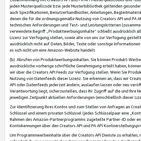
jeden Musterquellcode bzw. jede Musterbibliothek geltenden gesonder
auch Spezifikationen, Benutzerhandbücher, Anleitungen, Begleitmaterial
denen die für die ordnungsgemäße Nutzung von Creators API und PA A
technischen Anforderungen und Test- und Leistungskriterien (zusammen
verwendete Begriff „Produktwerbungsinhalte“ schließt ausdrücklich al
Lizenz zur Verfügung stellen, sowie alle von uns zur Verfügung gestel
ausdrücklich nicht auf Daten, Bilder, Texte oder sonstige Informatione
es sich nicht um eine Amazon-Website handelt.
(b) Abrufen von Produktwerbungsinhalten. Sie können Produkt-Werbein
ausdrückliche vorherige schriftliche Genehmigung erteilt haben, könn
wir über die Creators API Feeds zur Verfügung stellen. Wenn Sie Produk
Nutzung von Datenfeeds dieser Lizenz. Sie erkennen an, dass wir Creat
API oder Datenfeeds jederzeit ändern, auslaufen lassen oder neu veröffe
Verantwortung liegt, sicherzustellen, dass Ihr Zugriff auf die und Ihr
jeweiligen Zeitpunkt aktuellen Anforderungen (einschließlich dieser Liz
Zur Identifizierung Ihres Kontos und zum Stellen von Anfragen an Crea
Schlüssel und einem privaten Schlüssel (jedes Schlüsselpaar eine „Kon
Rahmen des Amazon-Partnerprogramms zugeteilte Partner-ID oder ein
Kontokennungen über den Creators API und PA API Kontoerstellungspro
Um Programmwerbeinhalte über die Creators API Dienste zu erhalten, m