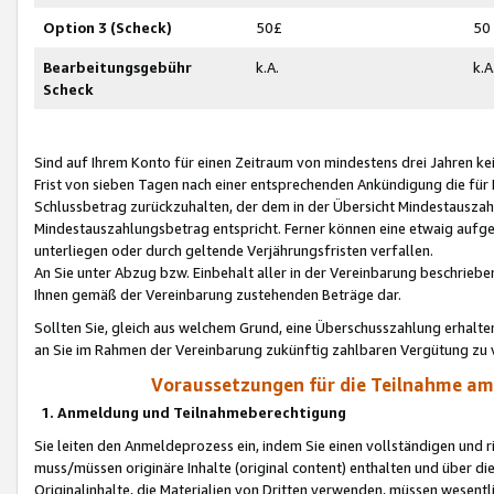
Option 3 (Scheck)
50£
50
Bearbeitungsgebühr
k.A.
k.A
Scheck
Sind auf Ihrem Konto für einen Zeitraum von mindestens drei Jahren kein
Frist von sieben Tagen nach einer entsprechenden Ankündigung die für
Schlussbetrag zurückzuhalten, der dem in der Übersicht Mindestausz
Mindestauszahlungsbetrag entspricht. Ferner können eine etwaig aufg
unterliegen oder durch geltende Verjährungsfristen verfallen.
An Sie unter Abzug bzw. Einbehalt aller in der Vereinbarung beschrieb
Ihnen gemäß der Vereinbarung zustehenden Beträge dar.
Sollten Sie, gleich aus welchem Grund, eine Überschusszahlung erhalte
an Sie im Rahmen der Vereinbarung zukünftig zahlbaren Vergütung zu 
Voraussetzungen für die Teilnahme a
1. Anmeldung und Teilnahmeberechtigung
Sie leiten den Anmeldeprozess ein, indem Sie einen vollständigen und 
muss/müssen originäre Inhalte (original content) enthalten und über d
Originalinhalte, die Materialien von Dritten verwenden, müssen wese