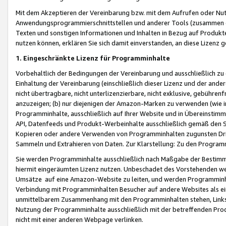
Mit dem Akzeptieren der Vereinbarung bzw. mit dem Aufrufen oder Nutz
Anwendungsprogrammierschnittstellen und anderer Tools (zusammen die
Texten und sonstigen Informationen und Inhalten in Bezug auf Produkte
nutzen können, erklären Sie sich damit einverstanden, an diese Lizenz 
1. Eingeschränkte Lizenz für Programminhalte
Vorbehaltlich der Bedingungen der Vereinbarung und ausschließlich z
Einhaltung der Vereinbarung (einschließlich dieser Lizenz und der ande
nicht übertragbare, nicht unterlizenzierbare, nicht exklusive, gebühren
anzuzeigen; (b) nur diejenigen der Amazon-Marken zu verwenden (wie in 
Programminhalte, ausschließlich auf Ihrer Website und in Übereinstimmu
API, Datenfeeds und Produkt-Werbeinhalte ausschließlich gemäß den Spe
Kopieren oder andere Verwenden von Programminhalten zugunsten Dri
Sammeln und Extrahieren von Daten. Zur Klarstellung: Zu den Program
Sie werden Programminhalte ausschließlich nach Maßgabe der Besti
hiermit eingeräumten Lizenz nutzen. Unbeschadet des Vorstehenden we
Umsätze auf eine Amazon-Website zu leiten, und werden Programminhal
Verbindung mit Programminhalten Besucher auf andere Websites als ein
unmittelbarem Zusammenhang mit den Programminhalten stehen, Links z
Nutzung der Programminhalte ausschließlich mit der betreffenden Pr
nicht mit einer anderen Webpage verlinken.