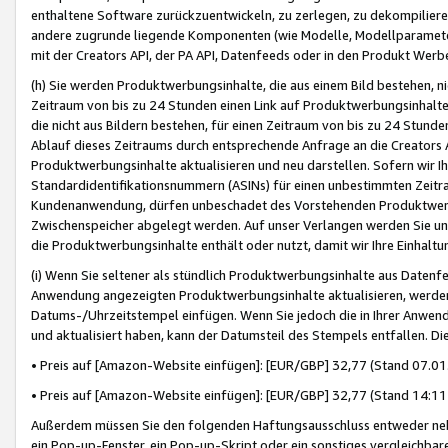
enthaltene Software zurückzuentwickeln, zu zerlegen, zu dekompilier
andere zugrunde liegende Komponenten (wie Modelle, Modellparameter
mit der Creators API, der PA API, Datenfeeds oder in den Produkt Werb
(h) Sie werden Produktwerbungsinhalte, die aus einem Bild bestehen, ni
Zeitraum von bis zu 24 Stunden einen Link auf Produktwerbungsinhalte
die nicht aus Bildern bestehen, für einen Zeitraum von bis zu 24 Stund
Ablauf dieses Zeitraums durch entsprechende Anfrage an die Creators 
Produktwerbungsinhalte aktualisieren und neu darstellen. Sofern wir Ih
Standardidentifikationsnummern (ASINs) für einen unbestimmten Zeitra
Kundenanwendung, dürfen unbeschadet des Vorstehenden Produktwerbu
Zwischenspeicher abgelegt werden. Auf unser Verlangen werden Sie un
die Produktwerbungsinhalte enthält oder nutzt, damit wir Ihre Einhalt
(i) Wenn Sie seltener als stündlich Produktwerbungsinhalte aus Datenfe
Anwendung angezeigten Produktwerbungsinhalte aktualisieren, werden 
Datums-/Uhrzeitstempel einfügen. Wenn Sie jedoch die in Ihrer Anwe
und aktualisiert haben, kann der Datumsteil des Stempels entfallen. Dies
• Preis auf [Amazon-Website einfügen]: [EUR/GBP] 32,77 (Stand 07.01.
• Preis auf [Amazon-Website einfügen]: [EUR/GBP] 32,77 (Stand 14:11 
Außerdem müssen Sie den folgenden Haftungsausschluss entweder neb
ein Pop-up-Fenster, ein Pop-up-Skript oder ein sonstiges vergleichba