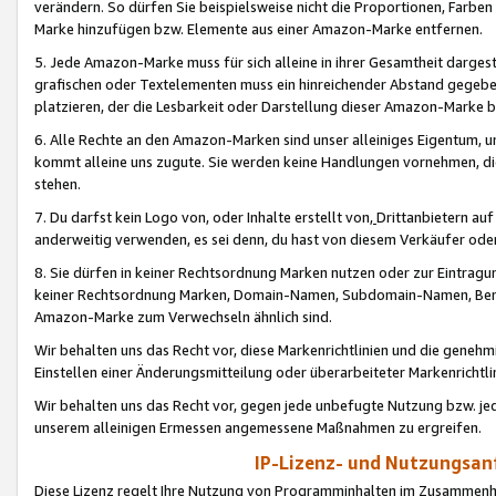
verändern. So dürfen Sie beispielsweise nicht die Proportionen, Farb
Marke hinzufügen bzw. Elemente aus einer Amazon-Marke entfernen.
5. Jede Amazon-Marke muss für sich alleine in ihrer Gesamtheit darge
grafischen oder Textelementen muss ein hinreichender Abstand gegebe
platzieren, der die Lesbarkeit oder Darstellung dieser Amazon-Marke b
6. Alle Rechte an den Amazon-Marken sind unser alleiniges Eigentum, 
kommt alleine uns zugute. Sie werden keine Handlungen vornehmen, 
stehen.
7. Du darfst kein Logo von, oder Inhalte erstellt von,
Drittanbietern au
anderweitig verwenden, es sei denn, du hast von diesem Verkäufer oder
8. Sie dürfen in keiner Rechtsordnung Marken nutzen oder zur Eintragu
keiner Rechtsordnung Marken, Domain-Namen, Subdomain-Namen, Benu
Amazon-Marke zum Verwechseln ähnlich sind.
Wir behalten uns das Recht vor, diese Markenrichtlinien und die gene
Einstellen einer Änderungsmitteilung oder überarbeiteter Markenricht
Wir behalten uns das Recht vor, gegen jede unbefugte Nutzung bzw. jede 
unserem alleinigen Ermessen angemessene Maßnahmen zu ergreifen.
IP-Lizenz- und Nutzungsan
Diese Lizenz regelt Ihre Nutzung von Programminhalten im Zusammen