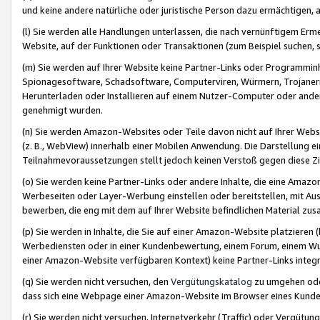
und keine andere natürliche oder juristische Person dazu ermächtigen, a
(l) Sie werden alle Handlungen unterlassen, die nach vernünftigem Erme
Website, auf der Funktionen oder Transaktionen (zum Beispiel suchen, s
(m) Sie werden auf Ihrer Website keine Partner-Links oder Programmin
Spionagesoftware, Schadsoftware, Computerviren, Würmern, Trojaner
Herunterladen oder Installieren auf einem Nutzer-Computer oder ande
genehmigt wurden.
(n) Sie werden Amazon-Websites oder Teile davon nicht auf Ihrer Websi
(z. B., WebView) innerhalb einer Mobilen Anwendung. Die Darstellung ein
Teilnahmevoraussetzungen stellt jedoch keinen Verstoß gegen diese Zif
(o) Sie werden keine Partner-Links oder andere Inhalte, die eine Am
Werbeseiten oder Layer-Werbung einstellen oder bereitstellen, mit Au
bewerben, die eng mit dem auf Ihrer Website befindlichen Material z
(p) Sie werden in Inhalte, die Sie auf einer Amazon-Website platzier
Werbediensten oder in einer Kundenbewertung, einem Forum, einem Wun
einer Amazon-Website verfügbaren Kontext) keine Partner-Links integr
(q) Sie werden nicht versuchen, den
Vergütungskatalog
zu umgehen oder
dass sich eine Webpage einer Amazon-Website im Browser eines Kunden 
(r) Sie werden nicht versuchen, Internetverkehr (Traffic) oder Vergü