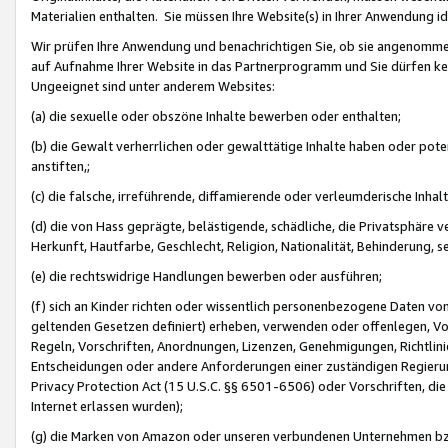
Materialien enthalten. Sie müssen Ihre Website(s) in Ihrer Anwendung ide
Wir prüfen Ihre Anwendung und benachrichtigen Sie, ob sie angenommen
auf Aufnahme Ihrer Website in das Partnerprogramm und Sie dürfen kei
Ungeeignet sind unter anderem Websites:
(a) die sexuelle oder obszöne Inhalte bewerben oder enthalten;
(b) die Gewalt verherrlichen oder gewalttätige Inhalte haben oder pot
anstiften,;
(c) die falsche, irreführende, diffamierende oder verleumderische Inha
(d) die von Hass geprägte, belästigende, schädliche, die Privatsphäre v
Herkunft, Hautfarbe, Geschlecht, Religion, Nationalität, Behinderung, 
(e) die rechtswidrige Handlungen bewerben oder ausführen;
(f) sich an Kinder richten oder wissentlich personenbezogene Daten vo
geltenden Gesetzen definiert) erheben, verwenden oder offenlegen, Vo
Regeln, Vorschriften, Anordnungen, Lizenzen, Genehmigungen, Richtlini
Entscheidungen oder andere Anforderungen einer zuständigen Regierung
Privacy Protection Act (15 U.S.C. §§ 6501-6506) oder Vorschriften, di
Internet erlassen wurden);
(g) die Marken von Amazon oder unseren verbundenen Unternehmen b