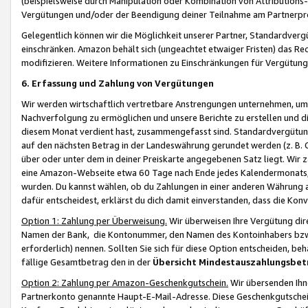
(beispielsweise durch Manipulation oder Kombination von Attributions-
Vergütungen und/oder der Beendigung deiner Teilnahme am Partnerp
Gelegentlich können wir die Möglichkeit unserer Partner, Standardv
einschränken. Amazon behält sich (ungeachtet etwaiger Fristen) das Re
modifizieren. Weitere Informationen zu Einschränkungen für Vergütung
6. Erfassung und Zahlung von Vergütungen
Wir werden wirtschaftlich vertretbare Anstrengungen unternehmen, um 
Nachverfolgung zu ermöglichen und unsere Berichte zu erstellen und di
diesem Monat verdient hast, zusammengefasst sind. Standardvergütung
auf den nächsten Betrag in der Landeswährung gerundet werden (z. B. C
über oder unter dem in deiner Preiskarte angegebenen Satz liegt. Wir
eine Amazon-Webseite etwa 60 Tage nach Ende jedes Kalendermonats, i
wurden. Du kannst wählen, ob du Zahlungen in einer anderen Währung
dafür entscheidest, erklärst du dich damit einverstanden, dass die K
Option 1: Zahlung per Überweisung.
Wir überweisen Ihre Vergütung dir
Namen der Bank, die Kontonummer, den Namen des Kontoinhabers bzw. a
erforderlich) nennen. Sollten Sie sich für diese Option entscheiden, be
fällige Gesamtbetrag den in der
Übersicht Mindestauszahlungsbet
Option 2: Zahlung per Amazon-Geschenkgutschein.
Wir übersenden Ihne
Partnerkonto genannte Haupt-E-Mail-Adresse. Diese Geschenkgutschei