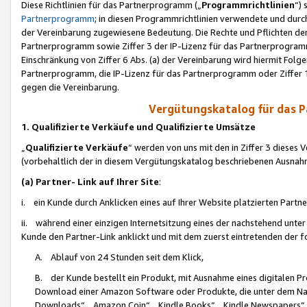
Diese Richtlinien für das Partnerprogramm („
Programmrichtlinien
“)
Partnerprogramm
; in diesen Programmrichtlinien verwendete und durch
der Vereinbarung zugewiesene Bedeutung. Die Rechte und Pflichten de
Partnerprogramm sowie Ziffer 3 der IP-Lizenz für das Partnerprogram
Einschränkung von Ziffer 6 Abs. (a) der Vereinbarung wird hiermit Fol
Partnerprogramm, die IP-Lizenz für das Partnerprogramm oder Ziffer 1
gegen die Vereinbarung.
Vergütungskatalog für das 
1. Qualifizierte Verkäufe und Qualifizierte Umsätze
„
Qualifizierte Verkäufe
“ werden von uns mit den in Ziffer 3 diese
(vorbehaltlich der in diesem Vergütungskatalog beschriebenen Ausnah
(a) Partner- Link auf Ihrer Site
:
i. ein Kunde durch Anklicken eines auf Ihrer Website platzierten Part
ii. während einer einzigen Internetsitzung eines der nachstehend unter (i)
Kunde den Partner-Link anklickt und mit dem zuerst eintretenden der f
A. Ablauf von 24 Stunden seit dem Klick,
B. der Kunde bestellt ein Produkt, mit Ausnahme eines digitalen P
Download einer Amazon Software oder Produkte, die unter dem N
Downloads“, „Amazon Coin“, „Kindle Books“, „Kindle Newspapers“, „