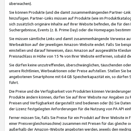
überwachen).
Sie können Produkte (und die damit zusammenhängenden Partner-Links)
hinzufügen. Partner-Links müssen auf Produkte (wie im Produktkatalog de
sich zusätzlich originäre Inhalte auf Ihrer Website befinden, die für 
Suchergebnisse, Events (z. B. Prime Day) oder die Homepages bestimmte
Sie müssen sämtliche Links und damit zusammenhängende Verweise auf z
Werbeaktion auf der jeweiligen Amazon-Website endet. Falls Sie beisp
einstellen und darauf hinweisen, dass Amazon auf ausgewählte Kleidun
Preisnachlass in Höhe von 15 % von Ihrer Website entfernen, sobald di
Sie dürfen keine unzutreffenden, überschwänglichen, täuschenden od
unsere Richtlinien, Werbeaktionen oder Preise aufstellen. Stellen Sie 
angebotenen Smartphone mit 64 GB Speicherkapazität ein, so dürfen S
führt.
Die Preise und die Verfügbarkeit von Produkten können Veränderungen 
Produkte ändern können, dürfen Sie auf Ihrer Website nur Angaben zu P
Preisen und Verfügbarkeit dargestellt sind bedienen oder (b) Sie Daten
der Lizenz festgelegten Anforderungen für die Nutzung von PA API einh
Ferner müssen Sie, falls Sie Preise für ein Produkt auf Ihrer Website in 
einer Preisvergleichsmaschine) zusammen mit Preisen für das gleiche o
außerhalb der Amazon-Website angeboten werden, jeweils den niedrigst