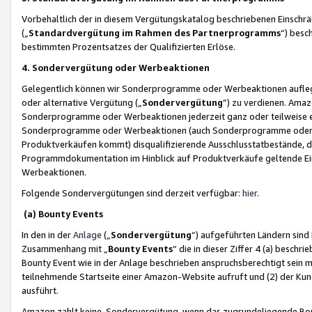
Vorbehaltlich der in diesem Vergütungskatalog beschriebenen Einschr
(„
Standardvergütung im Rahmen des Partnerprogramms
“) besc
bestimmten Prozentsatzes der Qualifizierten Erlöse.
4. Sondervergütung oder Werbeaktionen
Gelegentlich können wir Sonderprogramme oder Werbeaktionen auflegen,
oder alternative Vergütung („
Sondervergütung
”) zu verdienen. Amazo
Sonderprogramme oder Werbeaktionen jederzeit ganz oder teilweise einz
Sonderprogramme oder Werbeaktionen (auch Sonderprogramme oder We
Produktverkäufen kommt) disqualifizierende Ausschlusstatbestände, di
Programmdokumentation im Hinblick auf Produktverkäufe geltende E
Werbeaktionen.
Folgende Sondervergütungen sind derzeit verfügbar:
hier
.
(a) Bounty Events
In den in der
Anlage
(„
Sondervergütung
“) aufgeführten Ländern sind
Zusammenhang mit „
Bounty Events
“ die in dieser Ziffer 4 (a) besch
Bounty Event wie in der Anlage beschrieben anspruchsberechtigt sein mu
teilnehmende Startseite einer Amazon-Website aufruft und (2) der Kun
ausführt.
Amazon zahlt keine Sondervergütung, wenn das zugrundeliegende Boun