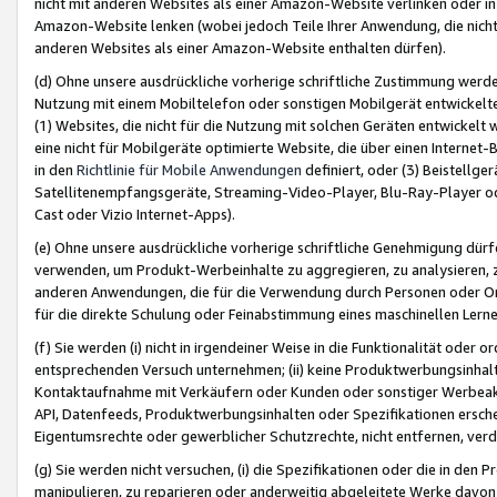
nicht mit anderen Websites als einer Amazon-Website verlinken oder i
Amazon-Website lenken (wobei jedoch Teile Ihrer Anwendung, die nich
anderen Websites als einer Amazon-Website enthalten dürfen).
(d) Ohne unsere ausdrückliche vorherige schriftliche Zustimmung werd
Nutzung mit einem Mobiltelefon oder sonstigen Mobilgerät entwickelt
(1) Websites, die nicht für die Nutzung mit solchen Geräten entwickelt
eine nicht für Mobilgeräte optimierte Website, die über einen Interne
in den
Richtlinie für Mobile Anwendungen
definiert, oder (3) Beistellge
Satellitenempfangsgeräte, Streaming-Video-Player, Blu-Ray-Player ode
Cast oder Vizio Internet-Apps).
(e) Ohne unsere ausdrückliche vorherige schriftliche Genehmigung dürfe
verwenden, um Produkt-Werbeinhalte zu aggregieren, zu analysieren, 
anderen Anwendungen, die für die Verwendung durch Personen oder Or
für die direkte Schulung oder Feinabstimmung eines maschinellen Lern
(f) Sie werden (i) nicht in irgendeiner Weise in die Funktionalität ode
entsprechenden Versuch unternehmen; (ii) keine Produktwerbungsinha
Kontaktaufnahme mit Verkäufern oder Kunden oder sonstiger Werbeaktiv
API, Datenfeeds, Produktwerbungsinhalten oder Spezifikationen erschei
Eigentumsrechte oder gewerblicher Schutzrechte, nicht entfernen, verd
(g) Sie werden nicht versuchen, (i) die Spezifikationen oder die in de
manipulieren, zu reparieren oder anderweitig abgeleitete Werke davon z