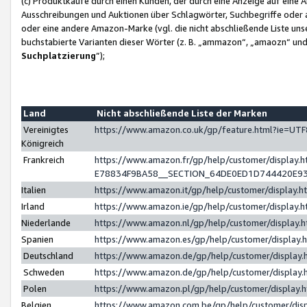
(c) Produktkäufe durch einen Kunden, der durch eine Anzeige auf eine 
Ausschreibungen und Auktionen über Schlagwörter, Suchbegriffe oder 
oder eine andere Amazon-Marke (vgl. die nicht abschließende Liste un
buchstabierte Varianten dieser Wörter (z. B. „ammazon“, „amaozn“ und „
Suchplatzierung
”);
Land
Nicht abschließende Liste der Marken
Vereinigtes
https://www.amazon.co.uk/gp/feature.html?ie=U
Königreich
Frankreich
https://www.amazon.fr/gp/help/customer/displa
E78834F9BA58__SECTION_64DE0ED1D744420E9
Italien
https://www.amazon.it/gp/help/customer/display
Irland
https://www.amazon.ie/gp/help/customer/displa
Niederlande
https://www.amazon.nl/gp/help/customer/display
Spanien
https://www.amazon.es/gp/help/customer/display
Deutschland
https://www.amazon.de/gp/help/customer/displa
Schweden
https://www.amazon.de/gp/help/customer/displa
Polen
https://www.amazon.pl/gp/help/customer/display
Belgien
https://www.amazon.com.be/gp/help/customer/d