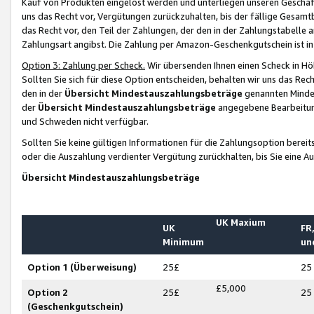
Kauf von Produkten eingelöst werden und unterliegen unseren Geschäf
uns das Recht vor, Vergütungen zurückzuhalten, bis der fällige Gesamt
das Recht vor, den Teil der Zahlungen, der den in der Zahlungstabelle 
Zahlungsart angibst. Die Zahlung per Amazon-Geschenkgutschein ist in
Option 3: Zahlung per Scheck.
Wir übersenden Ihnen einen Scheck in Höh
Sollten Sie sich für diese Option entscheiden, behalten wir uns das Rec
den in der
Übersicht Mindestauszahlungsbeträge
genannten Mindest
der
Übersicht Mindestauszahlungsbeträge
angegebene Bearbeitung
und Schweden nicht verfügbar.
Sollten Sie keine gültigen Informationen für die Zahlungsoption bereit
oder die Auszahlung verdienter Vergütung zurückhalten, bis Sie eine A
Übersicht Mindestauszahlungsbeträge
UK Maxium
UK
FR,
Minimum
un
Option 1 (Überweisung)
25£
25
£5,000
Option 2
25£
25
(Geschenkgutschein)