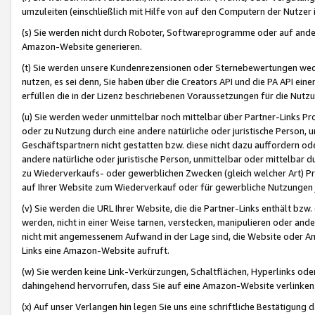
umzuleiten (einschließlich mit Hilfe von auf den Computern der Nutzer i
(s) Sie werden nicht durch Roboter, Softwareprogramme oder auf andere
Amazon-Website generieren.
(t) Sie werden unsere Kundenrezensionen oder Sternebewertungen wed
nutzen, es sei denn, Sie haben über die Creators API und die PA API e
erfüllen die in der Lizenz beschriebenen Voraussetzungen für die Nutzu
(u) Sie werden weder unmittelbar noch mittelbar über Partner-Links P
oder zu Nutzung durch eine andere natürliche oder juristische Person,
Geschäftspartnern nicht gestatten bzw. diese nicht dazu auffordern od
andere natürliche oder juristische Person, unmittelbar oder mittelbar
zu Wiederverkaufs- oder gewerblichen Zwecken (gleich welcher Art) 
auf Ihrer Website zum Wiederverkauf oder für gewerbliche Nutzungen 
(v) Sie werden die URL Ihrer Website, die die Partner-Links enthält b
werden, nicht in einer Weise tarnen, verstecken, manipulieren oder and
nicht mit angemessenem Aufwand in der Lage sind, die Website oder A
Links eine Amazon-Website aufruft.
(w) Sie werden keine Link-Verkürzungen, Schaltflächen, Hyperlinks ode
dahingehend hervorrufen, dass Sie auf eine Amazon-Website verlinken
(x) Auf unser Verlangen hin legen Sie uns eine schriftliche Bestätigung