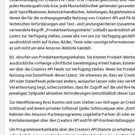
jeden Musterquellcode bzw. jede Musterbibliothek geltenden gesonder
auch Spezifikationen, Benutzerhandbücher, Anleitungen, Begleitmaterial
denen die für die ordnungsgemäße Nutzung von Creators API und PA A
technischen Anforderungen und Test- und Leistungskriterien (zusammen
verwendete Begriff „Produktwerbungsinhalte“ schließt ausdrücklich al
Lizenz zur Verfügung stellen, sowie alle von uns zur Verfügung gestel
ausdrücklich nicht auf Daten, Bilder, Texte oder sonstige Informatione
es sich nicht um eine Amazon-Website handelt.
(b) Abrufen von Produktwerbungsinhalten. Sie können Produkt-Werbein
ausdrückliche vorherige schriftliche Genehmigung erteilt haben, könn
wir über die Creators API Feeds zur Verfügung stellen. Wenn Sie Produk
Nutzung von Datenfeeds dieser Lizenz. Sie erkennen an, dass wir Creat
API oder Datenfeeds jederzeit ändern, auslaufen lassen oder neu veröffe
Verantwortung liegt, sicherzustellen, dass Ihr Zugriff auf die und Ihr
jeweiligen Zeitpunkt aktuellen Anforderungen (einschließlich dieser Liz
Zur Identifizierung Ihres Kontos und zum Stellen von Anfragen an Crea
Schlüssel und einem privaten Schlüssel (jedes Schlüsselpaar eine „Kon
Rahmen des Amazon-Partnerprogramms zugeteilte Partner-ID oder ein
Kontokennungen über den Creators API und PA API Kontoerstellungspro
Um Programmwerbeinhalte über die Creators API Dienste zu erhalten, m