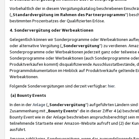
Vorbehaltlich der in diesem Vergütungskatalog beschriebenen Einschr
(„
Standardvergütung im Rahmen des Partnerprogramms
“) besc
bestimmten Prozentsatzes der Qualifizierten Erlöse.
4. Sondervergütung oder Werbeaktionen
Gelegentlich können wir Sonderprogramme oder Werbeaktionen auflegen,
oder alternative Vergütung („
Sondervergütung
”) zu verdienen. Amazo
Sonderprogramme oder Werbeaktionen jederzeit ganz oder teilweise einz
Sonderprogramme oder Werbeaktionen (auch Sonderprogramme oder We
Produktverkäufen kommt) disqualifizierende Ausschlusstatbestände, di
Programmdokumentation im Hinblick auf Produktverkäufe geltende E
Werbeaktionen.
Folgende Sondervergütungen sind derzeit verfügbar:
hier
.
(a) Bounty Events
In den in der
Anlage
(„
Sondervergütung
“) aufgeführten Ländern sind
Zusammenhang mit „
Bounty Events
“ die in dieser Ziffer 4 (a) besch
Bounty Event wie in der Anlage beschrieben anspruchsberechtigt sein mu
teilnehmende Startseite einer Amazon-Website aufruft und (2) der Kun
ausführt.
Amazon zahlt keine Sondervergütung, wenn das zugrundeliegende Boun