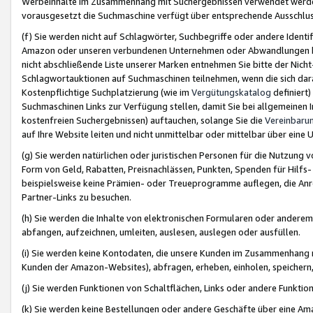
Werbeinhalte im Zusammenhang mit Suchergebnissen verwendet werden,
vorausgesetzt die Suchmaschine verfügt über entsprechende Ausschlu
(f) Sie werden nicht auf Schlagwörter, Suchbegriffe oder andere Ident
Amazon oder unseren verbundenen Unternehmen oder Abwandlungen bzw
nicht abschließende Liste unserer Marken entnehmen Sie bitte der Nich
Schlagwortauktionen auf Suchmaschinen teilnehmen, wenn die sich da
Kostenpflichtige Suchplatzierung (wie im
Vergütungskatalog
definiert
Suchmaschinen Links zur Verfügung stellen, damit Sie bei allgemeinen I
kostenfreien Suchergebnissen) auftauchen, solange Sie die
Vereinbaru
auf Ihre Website leiten und nicht unmittelbar oder mittelbar über eine
(g) Sie werden natürlichen oder juristischen Personen für die Nutzung 
Form von Geld, Rabatten, Preisnachlässen, Punkten, Spenden für Hilfs
beispielsweise keine Prämien- oder Treueprogramme auflegen, die Anrei
Partner-Links zu besuchen.
(h) Sie werden die Inhalte von elektronischen Formularen oder anderem M
abfangen, aufzeichnen, umleiten, auslesen, auslegen oder ausfüllen.
(i) Sie werden keine Kontodaten, die unsere Kunden im Zusammenhang 
Kunden der Amazon-Websites), abfragen, erheben, einholen, speichern,
(j) Sie werden Funktionen von Schaltflächen, Links oder andere Funkti
(k) Sie werden keine Bestellungen oder andere Geschäfte über eine Ama