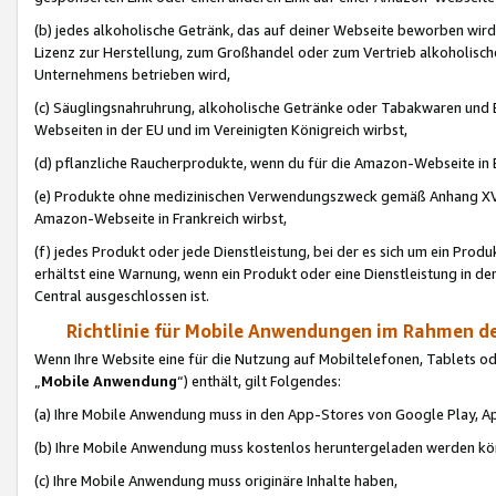
(b) jedes alkoholische Getränk, das auf deiner Webseite beworben wird
Lizenz zur Herstellung, zum Großhandel oder zum Vertrieb alkoholisch
Unternehmens betrieben wird,
(c) Säuglingsnahruhrung, alkoholische Getränke oder Tabakwaren und E
Webseiten in der EU und im Vereinigten Königreich wirbst,
(d) pflanzliche Raucherprodukte, wenn du für die Amazon-Webseite in B
(e) Produkte ohne medizinischen Verwendungszweck gemäß Anhang XVI 
Amazon-Webseite in Frankreich wirbst,
(f) jedes Produkt oder jede Dienstleistung, bei der es sich um ein Prod
erhältst eine Warnung, wenn ein Produkt oder eine Dienstleistung in de
Central ausgeschlossen ist.
Richtlinie für Mobile Anwendungen im Rahmen de
Wenn Ihre Website eine für die Nutzung auf Mobiltelefonen, Tablets 
„
Mobile Anwendung
“) enthält, gilt Folgendes:
(a) Ihre Mobile Anwendung muss in den App-Stores von Google Play, A
(b) Ihre Mobile Anwendung muss kostenlos heruntergeladen werden könn
(c) Ihre Mobile Anwendung muss originäre Inhalte haben,