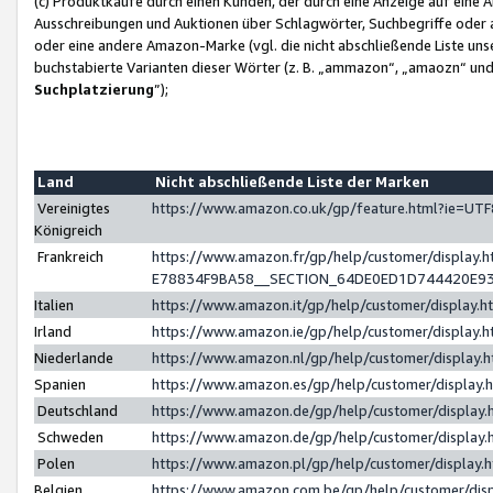
(c) Produktkäufe durch einen Kunden, der durch eine Anzeige auf eine 
Ausschreibungen und Auktionen über Schlagwörter, Suchbegriffe oder 
oder eine andere Amazon-Marke (vgl. die nicht abschließende Liste un
buchstabierte Varianten dieser Wörter (z. B. „ammazon“, „amaozn“ und „
Suchplatzierung
”);
Land
Nicht abschließende Liste der Marken
Vereinigtes
https://www.amazon.co.uk/gp/feature.html?ie=U
Königreich
Frankreich
https://www.amazon.fr/gp/help/customer/displa
E78834F9BA58__SECTION_64DE0ED1D744420E9
Italien
https://www.amazon.it/gp/help/customer/display
Irland
https://www.amazon.ie/gp/help/customer/displa
Niederlande
https://www.amazon.nl/gp/help/customer/display
Spanien
https://www.amazon.es/gp/help/customer/display
Deutschland
https://www.amazon.de/gp/help/customer/displa
Schweden
https://www.amazon.de/gp/help/customer/displa
Polen
https://www.amazon.pl/gp/help/customer/display
Belgien
https://www.amazon.com.be/gp/help/customer/d