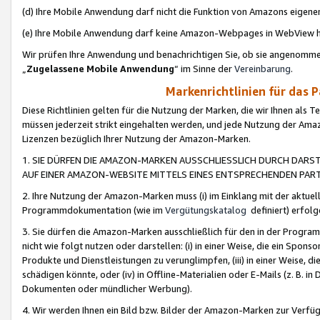
(d) Ihre Mobile Anwendung darf nicht die Funktion von Amazons eige
(e) Ihre Mobile Anwendung darf keine Amazon-Webpages in WebView 
Wir prüfen Ihre Anwendung und benachrichtigen Sie, ob sie angenomm
„
Zugelassene Mobile Anwendung
“ im Sinne der
Vereinbarung
.
Markenrichtlinien für das 
Diese Richtlinien gelten für die Nutzung der Marken, die wir Ihnen als 
müssen jederzeit strikt eingehalten werden, und jede Nutzung der Ama
Lizenzen bezüglich Ihrer Nutzung der Amazon-Marken.
1. SIE DÜRFEN DIE AMAZON-MARKEN AUSSCHLIESSLICH DURCH DARS
AUF EINER AMAZON-WEBSITE MITTELS EINES ENTSPRECHENDEN PART
2. Ihre Nutzung der Amazon-Marken muss (i) im Einklang mit der aktuells
Programmdokumentation (wie im
Vergütungskatalog
definiert) erfolg
3. Sie dürfen die Amazon-Marken ausschließlich für den in der Progr
nicht wie folgt nutzen oder darstellen: (i) in einer Weise, die ein Spo
Produkte und Dienstleistungen zu verunglimpfen, (iii) in einer Weise
schädigen könnte, oder (iv) in Offline-Materialien oder E-Mails (z. B.
Dokumenten oder mündlicher Werbung).
4. Wir werden Ihnen ein Bild bzw. Bilder der Amazon-Marken zur Verfüg