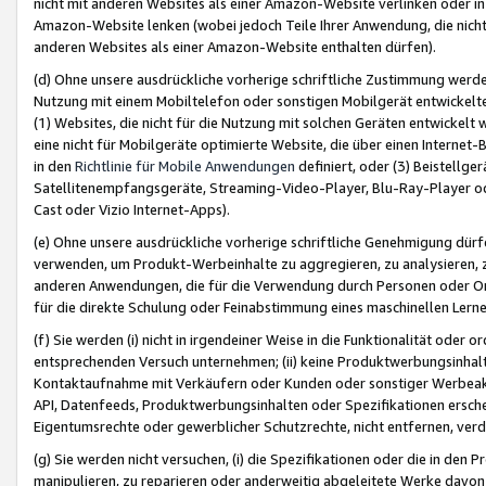
nicht mit anderen Websites als einer Amazon-Website verlinken oder i
Amazon-Website lenken (wobei jedoch Teile Ihrer Anwendung, die nich
anderen Websites als einer Amazon-Website enthalten dürfen).
(d) Ohne unsere ausdrückliche vorherige schriftliche Zustimmung werd
Nutzung mit einem Mobiltelefon oder sonstigen Mobilgerät entwickelt
(1) Websites, die nicht für die Nutzung mit solchen Geräten entwickelt
eine nicht für Mobilgeräte optimierte Website, die über einen Interne
in den
Richtlinie für Mobile Anwendungen
definiert, oder (3) Beistellge
Satellitenempfangsgeräte, Streaming-Video-Player, Blu-Ray-Player ode
Cast oder Vizio Internet-Apps).
(e) Ohne unsere ausdrückliche vorherige schriftliche Genehmigung dürfe
verwenden, um Produkt-Werbeinhalte zu aggregieren, zu analysieren, 
anderen Anwendungen, die für die Verwendung durch Personen oder Or
für die direkte Schulung oder Feinabstimmung eines maschinellen Lern
(f) Sie werden (i) nicht in irgendeiner Weise in die Funktionalität ode
entsprechenden Versuch unternehmen; (ii) keine Produktwerbungsinha
Kontaktaufnahme mit Verkäufern oder Kunden oder sonstiger Werbeaktiv
API, Datenfeeds, Produktwerbungsinhalten oder Spezifikationen erschei
Eigentumsrechte oder gewerblicher Schutzrechte, nicht entfernen, verd
(g) Sie werden nicht versuchen, (i) die Spezifikationen oder die in de
manipulieren, zu reparieren oder anderweitig abgeleitete Werke davon z