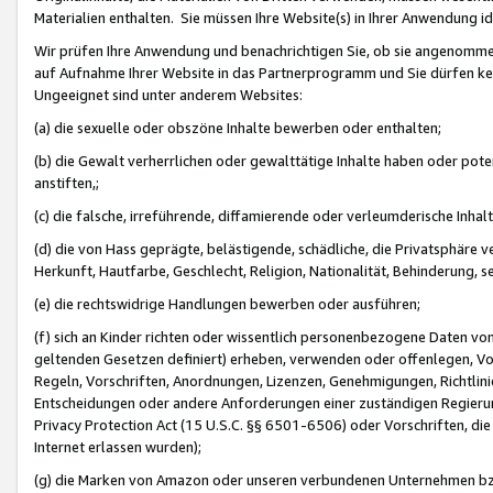
Materialien enthalten. Sie müssen Ihre Website(s) in Ihrer Anwendung ide
Wir prüfen Ihre Anwendung und benachrichtigen Sie, ob sie angenommen
auf Aufnahme Ihrer Website in das Partnerprogramm und Sie dürfen kei
Ungeeignet sind unter anderem Websites:
(a) die sexuelle oder obszöne Inhalte bewerben oder enthalten;
(b) die Gewalt verherrlichen oder gewalttätige Inhalte haben oder pot
anstiften,;
(c) die falsche, irreführende, diffamierende oder verleumderische Inha
(d) die von Hass geprägte, belästigende, schädliche, die Privatsphäre v
Herkunft, Hautfarbe, Geschlecht, Religion, Nationalität, Behinderung, 
(e) die rechtswidrige Handlungen bewerben oder ausführen;
(f) sich an Kinder richten oder wissentlich personenbezogene Daten vo
geltenden Gesetzen definiert) erheben, verwenden oder offenlegen, Vo
Regeln, Vorschriften, Anordnungen, Lizenzen, Genehmigungen, Richtlini
Entscheidungen oder andere Anforderungen einer zuständigen Regierung
Privacy Protection Act (15 U.S.C. §§ 6501-6506) oder Vorschriften, di
Internet erlassen wurden);
(g) die Marken von Amazon oder unseren verbundenen Unternehmen b