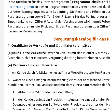
Diese Richtlinien für das Partnerprogramm („
Programmrichtlinien
“)
Partnerprogramm
; in diesen Programmrichtlinien verwendete und durch
der Vereinbarung zugewiesene Bedeutung. Die Rechte und Pflichten de
Partnerprogramm sowie Ziffer 3 der IP-Lizenz für das Partnerprogram
Einschränkung von Ziffer 6 Abs. (a) der Vereinbarung wird hiermit Fol
Partnerprogramm, die IP-Lizenz für das Partnerprogramm oder Ziffer 1
gegen die Vereinbarung.
Vergütungskatalog für das 
1. Qualifizierte Verkäufe und Qualifizierte Umsätze
„
Qualifizierte Verkäufe
“ werden von uns mit den in Ziffer 3 diese
(vorbehaltlich der in diesem Vergütungskatalog beschriebenen Ausnah
(a) Partner- Link auf Ihrer Site
:
i. ein Kunde durch Anklicken eines auf Ihrer Website platzierten Part
ii. während einer einzigen Internetsitzung eines der nachstehend unter (i)
Kunde den Partner-Link anklickt und mit dem zuerst eintretenden der f
A. Ablauf von 24 Stunden seit dem Klick,
B. der Kunde bestellt ein Produkt, mit Ausnahme eines digitalen P
Download einer Amazon Software oder Produkte, die unter dem N
Downloads“, „Amazon Coin“, „Kindle Books“, „Kindle Newspapers“, „