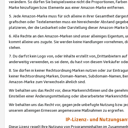
verändern. So dürfen Sie beispielsweise nicht die Proportionen, Farb
Marke hinzufügen bzw. Elemente aus einer Amazon-Marke entfernen.
5. Jede Amazon-Marke muss für sich alleine in ihrer Gesamtheit darge
grafischen oder Textelementen muss ein hinreichender Abstand gegebe
platzieren, der die Lesbarkeit oder Darstellung dieser Amazon-Marke b
6. Alle Rechte an den Amazon-Marken sind unser alleiniges Eigentum, 
kommt alleine uns zugute. Sie werden keine Handlungen vornehmen, 
stehen.
7. Du darfst kein Logo von, oder Inhalte erstellt von,
Drittanbietern au
anderweitig verwenden, es sei denn, du hast von diesem Verkäufer oder
8. Sie dürfen in keiner Rechtsordnung Marken nutzen oder zur Eintragu
keiner Rechtsordnung Marken, Domain-Namen, Subdomain-Namen, Benu
Amazon-Marke zum Verwechseln ähnlich sind.
Wir behalten uns das Recht vor, diese Markenrichtlinien und die gene
Einstellen einer Änderungsmitteilung oder überarbeiteter Markenricht
Wir behalten uns das Recht vor, gegen jede unbefugte Nutzung bzw. jede 
unserem alleinigen Ermessen angemessene Maßnahmen zu ergreifen.
IP-Lizenz- und Nutzungsan
Diese Lizenz regelt Ihre Nutzung von Programminhalten im Zusammen