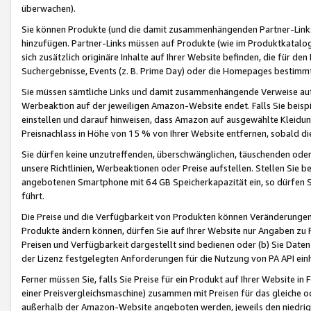
überwachen).
Sie können Produkte (und die damit zusammenhängenden Partner-Links)
hinzufügen. Partner-Links müssen auf Produkte (wie im Produktkatalog de
sich zusätzlich originäre Inhalte auf Ihrer Website befinden, die für 
Suchergebnisse, Events (z. B. Prime Day) oder die Homepages bestimmte
Sie müssen sämtliche Links und damit zusammenhängende Verweise auf z
Werbeaktion auf der jeweiligen Amazon-Website endet. Falls Sie beisp
einstellen und darauf hinweisen, dass Amazon auf ausgewählte Kleidun
Preisnachlass in Höhe von 15 % von Ihrer Website entfernen, sobald di
Sie dürfen keine unzutreffenden, überschwänglichen, täuschenden od
unsere Richtlinien, Werbeaktionen oder Preise aufstellen. Stellen Sie 
angebotenen Smartphone mit 64 GB Speicherkapazität ein, so dürfen S
führt.
Die Preise und die Verfügbarkeit von Produkten können Veränderungen 
Produkte ändern können, dürfen Sie auf Ihrer Website nur Angaben zu P
Preisen und Verfügbarkeit dargestellt sind bedienen oder (b) Sie Daten
der Lizenz festgelegten Anforderungen für die Nutzung von PA API einh
Ferner müssen Sie, falls Sie Preise für ein Produkt auf Ihrer Website in 
einer Preisvergleichsmaschine) zusammen mit Preisen für das gleiche o
außerhalb der Amazon-Website angeboten werden, jeweils den niedrigst