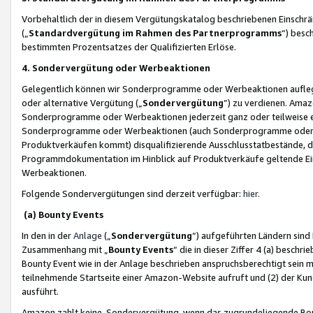
Vorbehaltlich der in diesem Vergütungskatalog beschriebenen Einschr
(„
Standardvergütung im Rahmen des Partnerprogramms
“) besc
bestimmten Prozentsatzes der Qualifizierten Erlöse.
4. Sondervergütung oder Werbeaktionen
Gelegentlich können wir Sonderprogramme oder Werbeaktionen auflegen,
oder alternative Vergütung („
Sondervergütung
”) zu verdienen. Amazo
Sonderprogramme oder Werbeaktionen jederzeit ganz oder teilweise einz
Sonderprogramme oder Werbeaktionen (auch Sonderprogramme oder We
Produktverkäufen kommt) disqualifizierende Ausschlusstatbestände, di
Programmdokumentation im Hinblick auf Produktverkäufe geltende E
Werbeaktionen.
Folgende Sondervergütungen sind derzeit verfügbar:
hier
.
(a) Bounty Events
In den in der
Anlage
(„
Sondervergütung
“) aufgeführten Ländern sind
Zusammenhang mit „
Bounty Events
“ die in dieser Ziffer 4 (a) besch
Bounty Event wie in der Anlage beschrieben anspruchsberechtigt sein mu
teilnehmende Startseite einer Amazon-Website aufruft und (2) der Kun
ausführt.
Amazon zahlt keine Sondervergütung, wenn das zugrundeliegende Boun