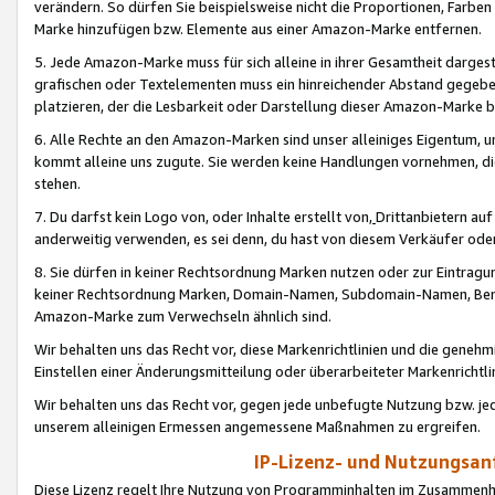
verändern. So dürfen Sie beispielsweise nicht die Proportionen, Farb
Marke hinzufügen bzw. Elemente aus einer Amazon-Marke entfernen.
5. Jede Amazon-Marke muss für sich alleine in ihrer Gesamtheit darge
grafischen oder Textelementen muss ein hinreichender Abstand gegebe
platzieren, der die Lesbarkeit oder Darstellung dieser Amazon-Marke b
6. Alle Rechte an den Amazon-Marken sind unser alleiniges Eigentum, 
kommt alleine uns zugute. Sie werden keine Handlungen vornehmen, 
stehen.
7. Du darfst kein Logo von, oder Inhalte erstellt von,
Drittanbietern au
anderweitig verwenden, es sei denn, du hast von diesem Verkäufer oder
8. Sie dürfen in keiner Rechtsordnung Marken nutzen oder zur Eintragu
keiner Rechtsordnung Marken, Domain-Namen, Subdomain-Namen, Benu
Amazon-Marke zum Verwechseln ähnlich sind.
Wir behalten uns das Recht vor, diese Markenrichtlinien und die gene
Einstellen einer Änderungsmitteilung oder überarbeiteter Markenricht
Wir behalten uns das Recht vor, gegen jede unbefugte Nutzung bzw. jede 
unserem alleinigen Ermessen angemessene Maßnahmen zu ergreifen.
IP-Lizenz- und Nutzungsan
Diese Lizenz regelt Ihre Nutzung von Programminhalten im Zusammen