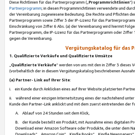
Diese Richtlinien für das Partnerprogramm („
Programmrichtlinien
“)
Partnerprogramm
; in diesen Programmrichtlinien verwendete und durch
der Vereinbarung zugewiesene Bedeutung. Die Rechte und Pflichten de
Partnerprogramm sowie Ziffer 3 der IP-Lizenz für das Partnerprogram
Einschränkung von Ziffer 6 Abs. (a) der Vereinbarung wird hiermit Fol
Partnerprogramm, die IP-Lizenz für das Partnerprogramm oder Ziffer 1
gegen die Vereinbarung.
Vergütungskatalog für das 
1. Qualifizierte Verkäufe und Qualifizierte Umsätze
„
Qualifizierte Verkäufe
“ werden von uns mit den in Ziffer 3 diese
(vorbehaltlich der in diesem Vergütungskatalog beschriebenen Ausnah
(a) Partner- Link auf Ihrer Site
:
i. ein Kunde durch Anklicken eines auf Ihrer Website platzierten Part
ii. während einer einzigen Internetsitzung eines der nachstehend unter (i)
Kunde den Partner-Link anklickt und mit dem zuerst eintretenden der f
A. Ablauf von 24 Stunden seit dem Klick,
B. der Kunde bestellt ein Produkt, mit Ausnahme eines digitalen P
Download einer Amazon Software oder Produkte, die unter dem N
Downloads“, „Amazon Coin“, „Kindle Books“, „Kindle Newspapers“, „