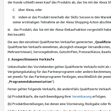
der Kunde schließt einen Kauf des Produkts ab, das Sie mit der Alexa 
C. über Alexa, oder
D. indem er das Produkt innerhalb der Skills Session in den Waren
seiner erstmaligen Teilnahme an der Alexa Shopping Action abschlie
iii. das Produkt, das Sie mit der Alexa-Einkaufsaktion vorgestellt ha
ihm bezahlt.
Die aus den einzelnen Qualifizierten Verkäufen generierten „
Qualifizi
Qualifizierten Verkäufe einnehmen, abzüglich etwaiger Versandkosten
Mehrwertsteuer), Servicegebühren, Gutschriften, Preisnachlässe, Bear
2. Ausgeschlossene Verkäufe
Unbeschadet des Vorstehenden gelten Qualifizierte Verkäufe nicht als
Vergütungskatalog für das Partnerprogramm oder andere Bestimmungen,
wir jeweils für das Partnerprogramm festlegen, einschließlich der jewe
„
Programmdokumentation
“).
Ferner gelten folgende Verkäufe, die andernfalls Qualifizierte Verkä
(a) Produktkäufe, die nach Beendigung Ihrer
Vereinbarung
erfolgen;
(b) Produktbestellungen, bei denen eine Stornierung, Rückgabe oder R