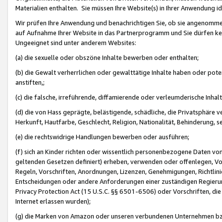
Materialien enthalten. Sie müssen Ihre Website(s) in Ihrer Anwendung ide
Wir prüfen Ihre Anwendung und benachrichtigen Sie, ob sie angenommen
auf Aufnahme Ihrer Website in das Partnerprogramm und Sie dürfen kei
Ungeeignet sind unter anderem Websites:
(a) die sexuelle oder obszöne Inhalte bewerben oder enthalten;
(b) die Gewalt verherrlichen oder gewalttätige Inhalte haben oder pot
anstiften,;
(c) die falsche, irreführende, diffamierende oder verleumderische Inha
(d) die von Hass geprägte, belästigende, schädliche, die Privatsphäre v
Herkunft, Hautfarbe, Geschlecht, Religion, Nationalität, Behinderung, 
(e) die rechtswidrige Handlungen bewerben oder ausführen;
(f) sich an Kinder richten oder wissentlich personenbezogene Daten vo
geltenden Gesetzen definiert) erheben, verwenden oder offenlegen, Vo
Regeln, Vorschriften, Anordnungen, Lizenzen, Genehmigungen, Richtlini
Entscheidungen oder andere Anforderungen einer zuständigen Regierung
Privacy Protection Act (15 U.S.C. §§ 6501-6506) oder Vorschriften, di
Internet erlassen wurden);
(g) die Marken von Amazon oder unseren verbundenen Unternehmen b