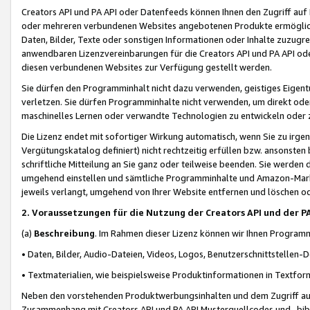
Creators API und PA API oder Datenfeeds können Ihnen den Zugriff auf D
oder mehreren verbundenen Websites angebotenen Produkte ermögliche
Daten, Bilder, Texte oder sonstigen Informationen oder Inhalte zuzugre
anwendbaren Lizenzvereinbarungen für die Creators API und PA API od
diesen verbundenen Websites zur Verfügung gestellt werden.
Sie dürfen den Programminhalt nicht dazu verwenden, geistiges Eigent
verletzen. Sie dürfen Programminhalte nicht verwenden, um direkt ode
maschinelles Lernen oder verwandte Technologien zu entwickeln oder zu
Die Lizenz endet mit sofortiger Wirkung automatisch, wenn Sie zu irg
Vergütungskatalog definiert) nicht rechtzeitig erfüllen bzw. ansonsten
schriftliche Mitteilung an Sie ganz oder teilweise beenden. Sie werden
umgehend einstellen und sämtliche Programminhalte und Amazon-Marke
jeweils verlangt, umgehend von Ihrer Website entfernen und löschen od
2. Voraussetzungen für die Nutzung der Creators API und der P
(a)
Beschreibung
. Im Rahmen dieser Lizenz können wir Ihnen Programmi
• Daten, Bilder, Audio-Dateien, Videos, Logos, Benutzerschnittstellen-
• Textmaterialien, wie beispielsweise Produktinformationen in Textfor
Neben den vorstehenden Produktwerbungsinhalten und dem Zugriff auf 
Zusammenhang mit Creators API und PA API Musterquellcodes und -bibli