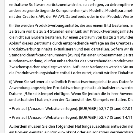
enthaltene Software zurückzuentwickeln, zu zerlegen, zu dekompilier
andere zugrunde liegende Komponenten (wie Modelle, Modellparameter
mit der Creators API, der PA API, Datenfeeds oder in den Produkt Werb
(h) Sie werden Produktwerbungsinhalte, die aus einem Bild bestehen, ni
Zeitraum von bis zu 24 Stunden einen Link auf Produktwerbungsinhalte
die nicht aus Bildern bestehen, für einen Zeitraum von bis zu 24 Stund
Ablauf dieses Zeitraums durch entsprechende Anfrage an die Creators 
Produktwerbungsinhalte aktualisieren und neu darstellen. Sofern wir Ih
Standardidentifikationsnummern (ASINs) für einen unbestimmten Zeitra
Kundenanwendung, dürfen unbeschadet des Vorstehenden Produktwerbu
Zwischenspeicher abgelegt werden. Auf unser Verlangen werden Sie un
die Produktwerbungsinhalte enthält oder nutzt, damit wir Ihre Einhalt
(i) Wenn Sie seltener als stündlich Produktwerbungsinhalte aus Datenfe
Anwendung angezeigten Produktwerbungsinhalte aktualisieren, werden 
Datums-/Uhrzeitstempel einfügen. Wenn Sie jedoch die in Ihrer Anwe
und aktualisiert haben, kann der Datumsteil des Stempels entfallen. Dies
• Preis auf [Amazon-Website einfügen]: [EUR/GBP] 32,77 (Stand 07.01.
• Preis auf [Amazon-Website einfügen]: [EUR/GBP] 32,77 (Stand 14:11 
Außerdem müssen Sie den folgenden Haftungsausschluss entweder neb
ein Pop-up-Fenster, ein Pop-up-Skript oder ein sonstiges vergleichba