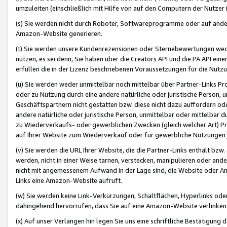
umzuleiten (einschließlich mit Hilfe von auf den Computern der Nutzer i
(s) Sie werden nicht durch Roboter, Softwareprogramme oder auf andere
Amazon-Website generieren.
(t) Sie werden unsere Kundenrezensionen oder Sternebewertungen wed
nutzen, es sei denn, Sie haben über die Creators API und die PA API e
erfüllen die in der Lizenz beschriebenen Voraussetzungen für die Nutzu
(u) Sie werden weder unmittelbar noch mittelbar über Partner-Links P
oder zu Nutzung durch eine andere natürliche oder juristische Person,
Geschäftspartnern nicht gestatten bzw. diese nicht dazu auffordern od
andere natürliche oder juristische Person, unmittelbar oder mittelbar
zu Wiederverkaufs- oder gewerblichen Zwecken (gleich welcher Art) 
auf Ihrer Website zum Wiederverkauf oder für gewerbliche Nutzungen 
(v) Sie werden die URL Ihrer Website, die die Partner-Links enthält b
werden, nicht in einer Weise tarnen, verstecken, manipulieren oder and
nicht mit angemessenem Aufwand in der Lage sind, die Website oder A
Links eine Amazon-Website aufruft.
(w) Sie werden keine Link-Verkürzungen, Schaltflächen, Hyperlinks ode
dahingehend hervorrufen, dass Sie auf eine Amazon-Website verlinken
(x) Auf unser Verlangen hin legen Sie uns eine schriftliche Bestätigung