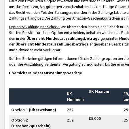
Kauf von Produkten eingelöst werden und unterliegen unseren Geschäf
uns das Recht vor, Vergütungen zurückzuhalten, bis der fällige Gesamt
das Recht vor, den Teil der Zahlungen, der den in der Zahlungstabelle 
Zahlungsart angibst. Die Zahlung per Amazon-Geschenkgutschein ist in
Option 3: Zahlung per Scheck.
Wir übersenden Ihnen einen Scheck in Höh
Sollten Sie sich für diese Option entscheiden, behalten wir uns das Rec
den in der
Übersicht Mindestauszahlungsbeträge
genannten Mindest
der
Übersicht Mindestauszahlungsbeträge
angegebene Bearbeitung
und Schweden nicht verfügbar.
Sollten Sie keine gültigen Informationen für die Zahlungsoption bereit
oder die Auszahlung verdienter Vergütung zurückhalten, bis Sie eine A
Übersicht Mindestauszahlungsbeträge
UK Maxium
UK
FR,
Minimum
un
Option 1 (Überweisung)
25£
25
£5,000
Option 2
25£
25
(Geschenkgutschein)