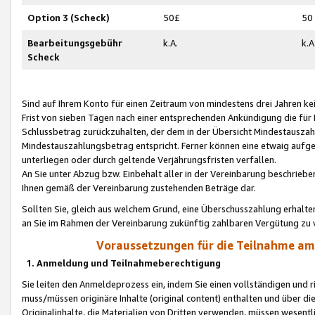
Option 3 (Scheck)
50£
50
Bearbeitungsgebühr
k.A.
k.A
Scheck
Sind auf Ihrem Konto für einen Zeitraum von mindestens drei Jahren kein
Frist von sieben Tagen nach einer entsprechenden Ankündigung die für
Schlussbetrag zurückzuhalten, der dem in der Übersicht Mindestausz
Mindestauszahlungsbetrag entspricht. Ferner können eine etwaig aufg
unterliegen oder durch geltende Verjährungsfristen verfallen.
An Sie unter Abzug bzw. Einbehalt aller in der Vereinbarung beschrieb
Ihnen gemäß der Vereinbarung zustehenden Beträge dar.
Sollten Sie, gleich aus welchem Grund, eine Überschusszahlung erhalte
an Sie im Rahmen der Vereinbarung zukünftig zahlbaren Vergütung zu 
Voraussetzungen für die Teilnahme a
1. Anmeldung und Teilnahmeberechtigung
Sie leiten den Anmeldeprozess ein, indem Sie einen vollständigen und 
muss/müssen originäre Inhalte (original content) enthalten und über d
Originalinhalte, die Materialien von Dritten verwenden, müssen wese