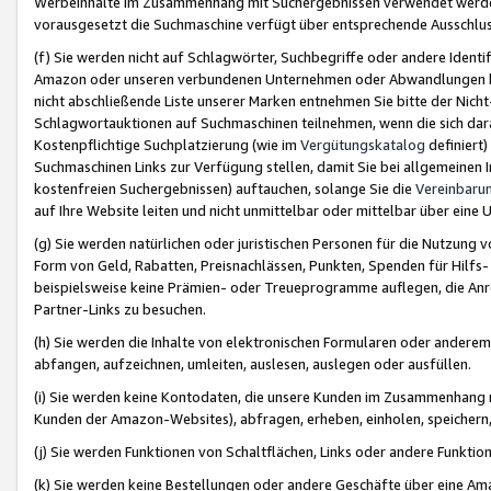
Werbeinhalte im Zusammenhang mit Suchergebnissen verwendet werden,
vorausgesetzt die Suchmaschine verfügt über entsprechende Ausschlu
(f) Sie werden nicht auf Schlagwörter, Suchbegriffe oder andere Ident
Amazon oder unseren verbundenen Unternehmen oder Abwandlungen bzw
nicht abschließende Liste unserer Marken entnehmen Sie bitte der Nich
Schlagwortauktionen auf Suchmaschinen teilnehmen, wenn die sich da
Kostenpflichtige Suchplatzierung (wie im
Vergütungskatalog
definiert
Suchmaschinen Links zur Verfügung stellen, damit Sie bei allgemeinen I
kostenfreien Suchergebnissen) auftauchen, solange Sie die
Vereinbaru
auf Ihre Website leiten und nicht unmittelbar oder mittelbar über eine
(g) Sie werden natürlichen oder juristischen Personen für die Nutzung 
Form von Geld, Rabatten, Preisnachlässen, Punkten, Spenden für Hilfs
beispielsweise keine Prämien- oder Treueprogramme auflegen, die Anrei
Partner-Links zu besuchen.
(h) Sie werden die Inhalte von elektronischen Formularen oder anderem M
abfangen, aufzeichnen, umleiten, auslesen, auslegen oder ausfüllen.
(i) Sie werden keine Kontodaten, die unsere Kunden im Zusammenhang 
Kunden der Amazon-Websites), abfragen, erheben, einholen, speichern,
(j) Sie werden Funktionen von Schaltflächen, Links oder andere Funkti
(k) Sie werden keine Bestellungen oder andere Geschäfte über eine Ama