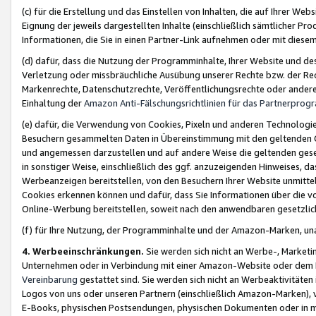
(c) für die Erstellung und das Einstellen von Inhalten, die auf Ihrer We
Eignung der jeweils dargestellten Inhalte (einschließlich sämtlicher 
Informationen, die Sie in einen Partner-Link aufnehmen oder mit diese
(d) dafür, dass die Nutzung der Programminhalte, Ihrer Website und des 
Verletzung oder missbräuchliche Ausübung unserer Rechte bzw. der Recht
Markenrechte, Datenschutzrechte, Veröffentlichungsrechte oder anderer
Einhaltung der
Amazon Anti-Fälschungsrichtlinien für das Partnerpro
(e) dafür, die Verwendung von Cookies, Pixeln und anderen Technologien
Besuchern gesammelten Daten in Übereinstimmung mit den geltenden Ge
und angemessen darzustellen und auf andere Weise die geltenden geset
in sonstiger Weise, einschließlich des ggf. anzuzeigenden Hinweises, d
Werbeanzeigen bereitstellen, von den Besuchern Ihrer Website unmitte
Cookies erkennen können und dafür, dass Sie Informationen über die v
Online-Werbung bereitstellen, soweit nach den anwendbaren gesetzlic
(f) für Ihre Nutzung, der Programminhalte und der Amazon-Marken, u
4. Werbeeinschränkungen.
Sie werden sich nicht an Werbe-, Market
Unternehmen oder in Verbindung mit einer Amazon-Website oder dem Pa
Vereinbarung
gestattet sind. Sie werden sich nicht an Werbeaktivitäten
Logos von uns oder unseren Partnern (einschließlich Amazon-Marken), 
E-Books, physischen Postsendungen, physischen Dokumenten oder in 