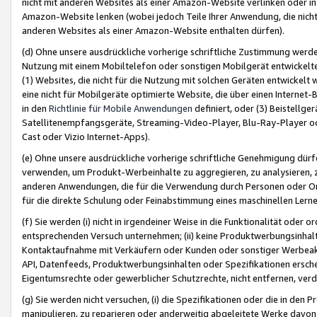
nicht mit anderen Websites als einer Amazon-Website verlinken oder i
Amazon-Website lenken (wobei jedoch Teile Ihrer Anwendung, die nich
anderen Websites als einer Amazon-Website enthalten dürfen).
(d) Ohne unsere ausdrückliche vorherige schriftliche Zustimmung werd
Nutzung mit einem Mobiltelefon oder sonstigen Mobilgerät entwickelt
(1) Websites, die nicht für die Nutzung mit solchen Geräten entwickelt
eine nicht für Mobilgeräte optimierte Website, die über einen Interne
in den
Richtlinie für Mobile Anwendungen
definiert, oder (3) Beistellge
Satellitenempfangsgeräte, Streaming-Video-Player, Blu-Ray-Player ode
Cast oder Vizio Internet-Apps).
(e) Ohne unsere ausdrückliche vorherige schriftliche Genehmigung dürfe
verwenden, um Produkt-Werbeinhalte zu aggregieren, zu analysieren, 
anderen Anwendungen, die für die Verwendung durch Personen oder Or
für die direkte Schulung oder Feinabstimmung eines maschinellen Lern
(f) Sie werden (i) nicht in irgendeiner Weise in die Funktionalität ode
entsprechenden Versuch unternehmen; (ii) keine Produktwerbungsinha
Kontaktaufnahme mit Verkäufern oder Kunden oder sonstiger Werbeaktiv
API, Datenfeeds, Produktwerbungsinhalten oder Spezifikationen erschei
Eigentumsrechte oder gewerblicher Schutzrechte, nicht entfernen, verd
(g) Sie werden nicht versuchen, (i) die Spezifikationen oder die in de
manipulieren, zu reparieren oder anderweitig abgeleitete Werke davon z