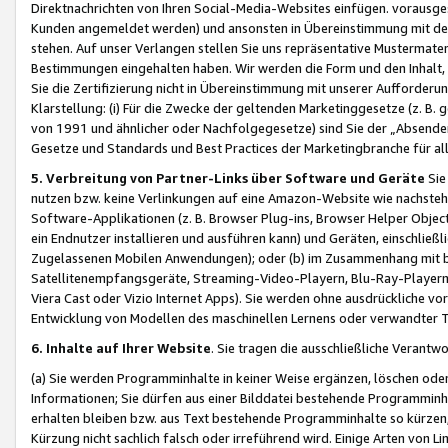
Direktnachrichten von Ihren Social-Media-Websites einfügen. vorausg
Kunden angemeldet werden) und ansonsten in Übereinstimmung mit der
stehen. Auf unser Verlangen stellen Sie uns repräsentative Mustermater
Bestimmungen eingehalten haben. Wir werden die Form und den Inhalt, di
Sie die Zertifizierung nicht in Übereinstimmung mit unserer Aufforderu
Klarstellung: (i) Für die Zwecke der geltenden Marketinggesetze (z. 
von 1991 und ähnlicher oder Nachfolgegesetze) sind Sie der „Absender“ j
Gesetze und Standards und Best Practices der Marketingbranche für 
5. Verbreitung von Partner-Links über Software und Geräte
Sie
nutzen bzw. keine Verlinkungen auf eine Amazon-Website wie nachsteh
Software-Applikationen (z. B. Browser Plug-ins, Browser Helper Objec
ein Endnutzer installieren und ausführen kann) und Geräten, einschlie
Zugelassenen Mobilen Anwendungen); oder (b) im Zusammenhang mit bzw.
Satellitenempfangsgeräte, Streaming-Video-Playern, Blu-Ray-Playern 
Viera Cast oder Vizio Internet Apps). Sie werden ohne ausdrückliche v
Entwicklung von Modellen des maschinellen Lernens oder verwandter 
6. Inhalte auf Ihrer Website
. Sie tragen die ausschließliche Verantwo
(a) Sie werden Programminhalte in keiner Weise ergänzen, löschen oder
Informationen; Sie dürfen aus einer Bilddatei bestehende Programminhal
erhalten bleiben bzw. aus Text bestehende Programminhalte so kürzen, 
Kürzung nicht sachlich falsch oder irreführend wird. Einige Arten von L