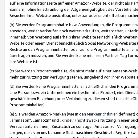
auf eine Informationsseite auf einer Amazon-Website, der nicht als Part
Bannern); ohne Einschränkung der Allgemeingültigkeit des Vorstehende
Besucher Ihrer Website unsichtbar, unlesbar oder unentzifferbar mache
(b) Sie werden Programminhalte bzw. Anwendungen, die Programminhalt
anzeigen, weder verkaufen noch weiterverkaufen, weitergeben, unterli
innerhalb von Werbung außerhalb Ihrer Website (einschließlich Werbun
Website oder einem Dienst (einschließlich Social Networking-Website
Rechte an den Programminhalten oder auf die Programminhalte an eine a
übertragen müssten, und Sie werden keine mit Ihrem Partner-Tag formati
Ihre Website ist.
(c) Sie werden Programminhalte, die nicht mehr auf einer Amazon-Websit
mehr zur Nutzung zur Verfügung stehen, umgehend von Ihrer Website e
(d) Sie werden keine Programminhalte, einschließlich in den Programmin
eine Person bzw. ein Unternehmen ein bestimmtes Produkt, eine Dienstle
geschäftlichen Beziehung oder Verbindung zu diesen steht (einschließli
Programminhalten).
(e) Sie werden Amazon-Marken (wie in den
Markenrichtlinien
definiert) 
„ammazon“, „amaozn“ und „kindel“) nicht zwecks Nutzung in einer Suc
Versuch unternehmen). Zusätzlich zu sonstigen Amazon zur Verfügung 
sorgen, dass von uns benannte Suchmaschinen Geschützte Begriffe (wie 