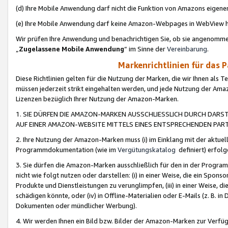
(d) Ihre Mobile Anwendung darf nicht die Funktion von Amazons eige
(e) Ihre Mobile Anwendung darf keine Amazon-Webpages in WebView 
Wir prüfen Ihre Anwendung und benachrichtigen Sie, ob sie angenomm
„
Zugelassene Mobile Anwendung
“ im Sinne der
Vereinbarung
.
Markenrichtlinien für das 
Diese Richtlinien gelten für die Nutzung der Marken, die wir Ihnen als 
müssen jederzeit strikt eingehalten werden, und jede Nutzung der Ama
Lizenzen bezüglich Ihrer Nutzung der Amazon-Marken.
1. SIE DÜRFEN DIE AMAZON-MARKEN AUSSCHLIESSLICH DURCH DARS
AUF EINER AMAZON-WEBSITE MITTELS EINES ENTSPRECHENDEN PART
2. Ihre Nutzung der Amazon-Marken muss (i) im Einklang mit der aktuells
Programmdokumentation (wie im
Vergütungskatalog
definiert) erfolg
3. Sie dürfen die Amazon-Marken ausschließlich für den in der Progr
nicht wie folgt nutzen oder darstellen: (i) in einer Weise, die ein Spo
Produkte und Dienstleistungen zu verunglimpfen, (iii) in einer Weise
schädigen könnte, oder (iv) in Offline-Materialien oder E-Mails (z. B.
Dokumenten oder mündlicher Werbung).
4. Wir werden Ihnen ein Bild bzw. Bilder der Amazon-Marken zur Verfüg