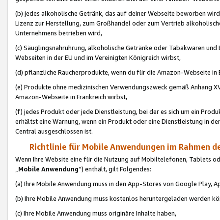
(b) jedes alkoholische Getränk, das auf deiner Webseite beworben wird
Lizenz zur Herstellung, zum Großhandel oder zum Vertrieb alkoholisch
Unternehmens betrieben wird,
(c) Säuglingsnahruhrung, alkoholische Getränke oder Tabakwaren und E
Webseiten in der EU und im Vereinigten Königreich wirbst,
(d) pflanzliche Raucherprodukte, wenn du für die Amazon-Webseite in B
(e) Produkte ohne medizinischen Verwendungszweck gemäß Anhang XVI 
Amazon-Webseite in Frankreich wirbst,
(f) jedes Produkt oder jede Dienstleistung, bei der es sich um ein Prod
erhältst eine Warnung, wenn ein Produkt oder eine Dienstleistung in de
Central ausgeschlossen ist.
Richtlinie für Mobile Anwendungen im Rahmen de
Wenn Ihre Website eine für die Nutzung auf Mobiltelefonen, Tablets 
„
Mobile Anwendung
“) enthält, gilt Folgendes:
(a) Ihre Mobile Anwendung muss in den App-Stores von Google Play, A
(b) Ihre Mobile Anwendung muss kostenlos heruntergeladen werden könn
(c) Ihre Mobile Anwendung muss originäre Inhalte haben,