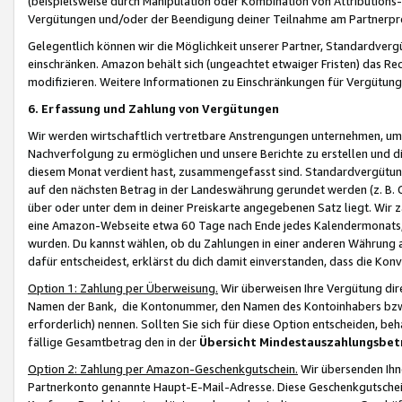
(beispielsweise durch Manipulation oder Kombination von Attributions-
Vergütungen und/oder der Beendigung deiner Teilnahme am Partnerp
Gelegentlich können wir die Möglichkeit unserer Partner, Standardv
einschränken. Amazon behält sich (ungeachtet etwaiger Fristen) das Re
modifizieren. Weitere Informationen zu Einschränkungen für Vergütung
6. Erfassung und Zahlung von Vergütungen
Wir werden wirtschaftlich vertretbare Anstrengungen unternehmen, um 
Nachverfolgung zu ermöglichen und unsere Berichte zu erstellen und di
diesem Monat verdient hast, zusammengefasst sind. Standardvergütung
auf den nächsten Betrag in der Landeswährung gerundet werden (z. B. C
über oder unter dem in deiner Preiskarte angegebenen Satz liegt. Wir
eine Amazon-Webseite etwa 60 Tage nach Ende jedes Kalendermonats, i
wurden. Du kannst wählen, ob du Zahlungen in einer anderen Währung
dafür entscheidest, erklärst du dich damit einverstanden, dass die K
Option 1: Zahlung per Überweisung.
Wir überweisen Ihre Vergütung dir
Namen der Bank, die Kontonummer, den Namen des Kontoinhabers bzw. a
erforderlich) nennen. Sollten Sie sich für diese Option entscheiden, be
fällige Gesamtbetrag den in der
Übersicht Mindestauszahlungsbet
Option 2: Zahlung per Amazon-Geschenkgutschein.
Wir übersenden Ihne
Partnerkonto genannte Haupt-E-Mail-Adresse. Diese Geschenkgutschei