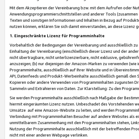
Mit dem Akzeptieren der Vereinbarung bzw. mit dem Aufrufen oder Nutz
Anwendungsprogrammierschnittstellen und anderer Tools (zusammen die
Texten und sonstigen Informationen und Inhalten in Bezug auf Produkte
nutzen können, erklären Sie sich damit einverstanden, an diese Lizenz 
1. Eingeschränkte Lizenz für Programminhalte
Vorbehaltlich der Bedingungen der Vereinbarung und ausschließlich z
Einhaltung der Vereinbarung (einschließlich dieser Lizenz und der ande
nicht übertragbare, nicht unterlizenzierbare, nicht exklusive, gebühren
anzuzeigen; (b) nur diejenigen der Amazon-Marken zu verwenden (wie in 
Programminhalte, ausschließlich auf Ihrer Website und in Übereinstimmu
API, Datenfeeds und Produkt-Werbeinhalte ausschließlich gemäß den Spe
Kopieren oder andere Verwenden von Programminhalten zugunsten Dri
Sammeln und Extrahieren von Daten. Zur Klarstellung: Zu den Program
Sie werden Programminhalte ausschließlich nach Maßgabe der Besti
hiermit eingeräumten Lizenz nutzen. Unbeschadet des Vorstehenden we
Umsätze auf eine Amazon-Website zu leiten, und werden Programminhal
Verbindung mit Programminhalten Besucher auf andere Websites als ein
unmittelbarem Zusammenhang mit den Programminhalten stehen, Links z
Nutzung der Programminhalte ausschließlich mit der betreffenden Pr
nicht mit einer anderen Webpage verlinken.