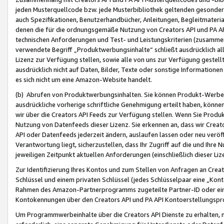
jeden Musterquellcode bzw. jede Musterbibliothek geltenden gesonder
auch Spezifikationen, Benutzerhandbücher, Anleitungen, Begleitmaterial
denen die für die ordnungsgemäße Nutzung von Creators API und PA A
technischen Anforderungen und Test- und Leistungskriterien (zusammen
verwendete Begriff „Produktwerbungsinhalte“ schließt ausdrücklich al
Lizenz zur Verfügung stellen, sowie alle von uns zur Verfügung gestel
ausdrücklich nicht auf Daten, Bilder, Texte oder sonstige Informatione
es sich nicht um eine Amazon-Website handelt.
(b) Abrufen von Produktwerbungsinhalten. Sie können Produkt-Werbein
ausdrückliche vorherige schriftliche Genehmigung erteilt haben, könn
wir über die Creators API Feeds zur Verfügung stellen. Wenn Sie Produk
Nutzung von Datenfeeds dieser Lizenz. Sie erkennen an, dass wir Creat
API oder Datenfeeds jederzeit ändern, auslaufen lassen oder neu veröffe
Verantwortung liegt, sicherzustellen, dass Ihr Zugriff auf die und Ihr
jeweiligen Zeitpunkt aktuellen Anforderungen (einschließlich dieser Liz
Zur Identifizierung Ihres Kontos und zum Stellen von Anfragen an Crea
Schlüssel und einem privaten Schlüssel (jedes Schlüsselpaar eine „Kon
Rahmen des Amazon-Partnerprogramms zugeteilte Partner-ID oder ein
Kontokennungen über den Creators API und PA API Kontoerstellungspro
Um Programmwerbeinhalte über die Creators API Dienste zu erhalten, m