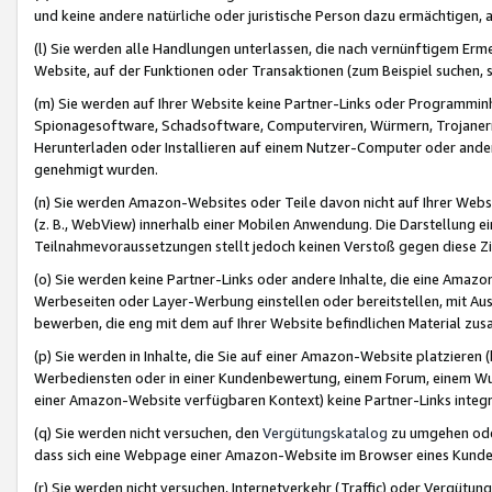
und keine andere natürliche oder juristische Person dazu ermächtigen, a
(l) Sie werden alle Handlungen unterlassen, die nach vernünftigem Erme
Website, auf der Funktionen oder Transaktionen (zum Beispiel suchen, s
(m) Sie werden auf Ihrer Website keine Partner-Links oder Programmin
Spionagesoftware, Schadsoftware, Computerviren, Würmern, Trojaner
Herunterladen oder Installieren auf einem Nutzer-Computer oder ande
genehmigt wurden.
(n) Sie werden Amazon-Websites oder Teile davon nicht auf Ihrer Websi
(z. B., WebView) innerhalb einer Mobilen Anwendung. Die Darstellung ein
Teilnahmevoraussetzungen stellt jedoch keinen Verstoß gegen diese Zif
(o) Sie werden keine Partner-Links oder andere Inhalte, die eine Am
Werbeseiten oder Layer-Werbung einstellen oder bereitstellen, mit Au
bewerben, die eng mit dem auf Ihrer Website befindlichen Material z
(p) Sie werden in Inhalte, die Sie auf einer Amazon-Website platzier
Werbediensten oder in einer Kundenbewertung, einem Forum, einem Wun
einer Amazon-Website verfügbaren Kontext) keine Partner-Links integr
(q) Sie werden nicht versuchen, den
Vergütungskatalog
zu umgehen oder
dass sich eine Webpage einer Amazon-Website im Browser eines Kunden 
(r) Sie werden nicht versuchen, Internetverkehr (Traffic) oder Vergü