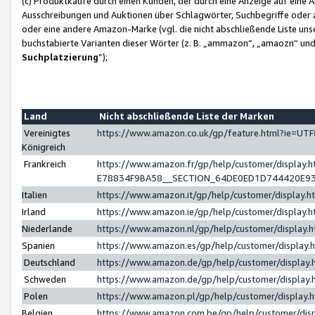
(c) Produktkäufe durch einen Kunden, der durch eine Anzeige auf eine 
Ausschreibungen und Auktionen über Schlagwörter, Suchbegriffe oder 
oder eine andere Amazon-Marke (vgl. die nicht abschließende Liste un
buchstabierte Varianten dieser Wörter (z. B. „ammazon“, „amaozn“ und „
Suchplatzierung
”);
Land
Nicht abschließende Liste der Marken
Vereinigtes
https://www.amazon.co.uk/gp/feature.html?ie=U
Königreich
Frankreich
https://www.amazon.fr/gp/help/customer/displa
E78834F9BA58__SECTION_64DE0ED1D744420E9
Italien
https://www.amazon.it/gp/help/customer/display
Irland
https://www.amazon.ie/gp/help/customer/displa
Niederlande
https://www.amazon.nl/gp/help/customer/display
Spanien
https://www.amazon.es/gp/help/customer/display
Deutschland
https://www.amazon.de/gp/help/customer/displa
Schweden
https://www.amazon.de/gp/help/customer/displa
Polen
https://www.amazon.pl/gp/help/customer/display
Belgien
https://www.amazon.com.be/gp/help/customer/d