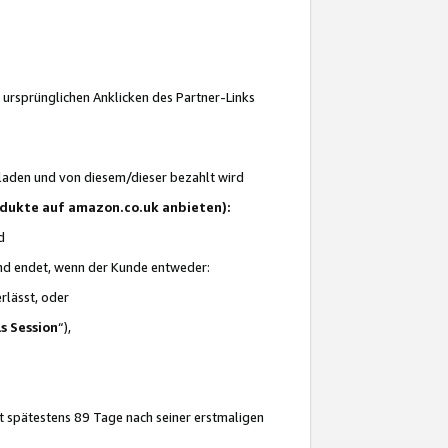
 ursprünglichen Anklicken des Partner-Links
laden und von diesem/dieser bezahlt wird
rodukte auf amazon.co.uk anbieten):
d
 und endet, wenn der Kunde entweder:
erlässt, oder
ls Session
“),
t spätestens 89 Tage nach seiner erstmaligen