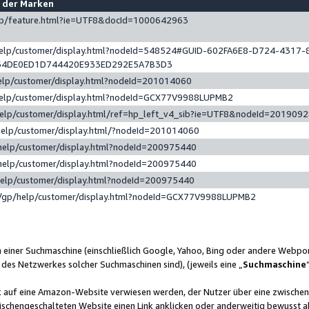
e der Marken
gp/feature.html?ie=UTF8&docId=1000642963
help/customer/display.html?nodeId=548524#GUID-602FA6E8-D724-4317-
64DE0ED1D744420E933ED292E5A7B3D3
elp/customer/display.html?nodeId=201014060
help/customer/display.html?nodeId=GCX77V9988LUPMB2
help/customer/display.html/ref=hp_left_v4_sib?ie=UTF8&nodeId=201909
help/customer/display.html/?nodeId=201014060
help/customer/display.html?nodeId=200975440
help/customer/display.html?nodeId=200975440
help/customer/display.html?nodeId=200975440
/gp/help/customer/display.html?nodeId=GCX77V9988LUPMB2
n einer Suchmaschine (einschließlich Google, Yahoo, Bing oder andere Webp
 des Netzwerkes solcher Suchmaschinen sind), (jeweils eine „
Suchmaschine
nk auf eine Amazon-Website verwiesen werden, der Nutzer über eine zwische
ischengeschalteten Website einen Link anklicken oder anderweitig bewusst a