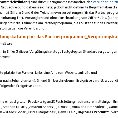
rammrichtlinien
“) sind durch Bezugnahme Bestandteil der
Vereinbarung z
Großschreibung gekennzeichnete, jedoch nicht definierte Begriffe haben die
 gemäß Ziffern 3 und 6 der Teilnahmevoraussetzungen für das Partnerprogram
nbarung fort. Vorsorglich und ohne Einschränkung von Ziffer 6 Abs. (a) der
ungen für die Teilnahme am Partnerprogramm, die IP-Lizenz für das Partner
rstoß gegen die Vereinbarung.
ungskatalog für das Partnerprogramm („Vergütungska
 Umsätze
n in Ziffer 3 dieses Vergütungskatalogs festgelegten Standardvergütungen v
r, wenn:
ite platzierten Partner-Links eine Amazon-Website aufruft; und
r nachstehend unter (i), (ii) und (iii) beschriebenen Ereignisse eintritt, wobe
 folgenden Ereignisse endet:
hme eines digitalen Produkts (gemäß Feststellung nach unserem alleinigen 
 „Amazon Music“, „Amazon Shorts“, „eDocs“, „Amazon Prime Video“, „Game
Newsfeeds“ oder „Kindle Magazines“) (jeweils ein „
Digitales Produkt
“) ver