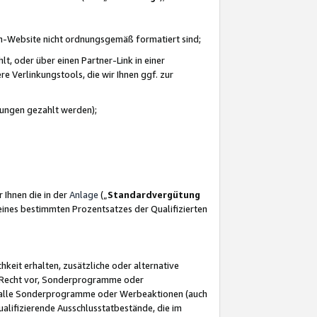
azon-Website nicht ordnungsgemäß formatiert sind;
, oder über einen Partner-Link in einer
e Verlinkungstools, die wir Ihnen ggf. zur
ütungen gezahlt werden);
 Ihnen die in der
Anlage
(„
Standardvergütung
ines bestimmten Prozentsatzes der Qualifizierten
eit erhalten, zusätzliche oder alternative
as Recht vor, Sonderprogramme oder
für alle Sonderprogramme oder Werbeaktionen (auch
lifizierende Ausschlusstatbestände, die im