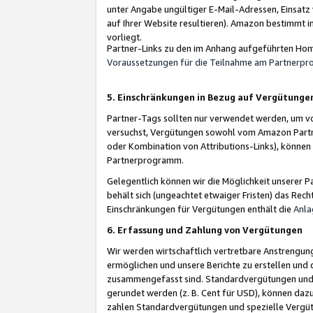
unter Angabe ungültiger E-Mail-Adressen, Einsatz
auf Ihrer Website resultieren). Amazon bestimmt i
vorliegt.
Partner-Links zu den im Anhang aufgeführten Hom
Voraussetzungen für die Teilnahme am Partnerp
5. Einschränkungen in Bezug auf Vergütunge
Partner-Tags sollten nur verwendet werden, um von 
versuchst, Vergütungen sowohl vom Amazon Partn
oder Kombination von Attributions-Links), könne
Partnerprogramm.
Gelegentlich können wir die Möglichkeit unsere
behält sich (ungeachtet etwaiger Fristen) das Rec
Einschränkungen für Vergütungen enthält die
Anla
6. Erfassung und Zahlung von Vergütungen
Wir werden wirtschaftlich vertretbare Anstrengu
ermöglichen und unsere Berichte zu erstellen und 
zusammengefasst sind. Standardvergütungen und s
gerundet werden (z. B. Cent für USD), können dazu
zahlen Standardvergütungen und spezielle Vergüt