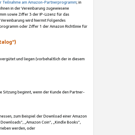
ur Teilnahme am Amazon-Partnerprogramm
; in
 ihnen in der Vereinbarung zugewiesene
m sowie Ziffer 3 der IP-Lizenz für das
 Vereinbarung wird hiermit Folgendes
programm oder Ziffer 1 der Amazon Richtlinie für
talog“)
ergütet und liegen (vorbehaltlich der in diesem
i die Sitzung beginnt, wenn der Kunde den Partner-
Ermessen, zum Beispiel der Download einer Amazon
 Downloads“, „Amazon Coin“, „Kindle Books“,
trieben werden, oder