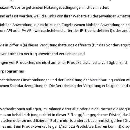
 Amazon-Website geltenden Nutzungsbedingungen nicht einhalten;
t und erfasst werden, weil die Links von Ihrer Website zu der jeweiligen Am
 Mobilen Anwendung, die nicht zu den Zugelassenen Mobilen Anwendungen zählt
s API oder PA API (wie nachstehend unter der IP-Lizenz definiert) oder ander
ie in Ziffer 4 (a) dieses Vergütungskatalogs definiert) (für das Sonderverg
weit nicht im Vertrag abweichend vereinbart, und
ngen von Produkten, die nicht auf einer Produkt-Listenseite verfügbar sind.
nerprogramms
eschriebenen Einschränkungen und der Einhaltung der
Vereinbarung
zahlen wir
ebenen Standardvergütungen. Die Berechnung der Vergütung erfolgt anhand e
beaktionen auflegen, im Rahmen derer alle oder einige Partner die Möglichk
Amazon behält sich (ungeachtet in dieser Ziffer ggf. angegebener Fristen) d
ustellen oder zu modifizieren. Sofern nichts anderes bestimmt ist, gelten 
s nicht um Produktverkäufe geht/nicht zu Produktverkäufen kommt) disqua