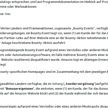
skatalogs entsprechen, und laut Programmdokumentation im Hinblick auf Pr
amme oder Werbeaktionen.
bar:
hier
.
führten Ländern sind Prämienaktionen, sogenannte „Bounty Events“, verfügb
Sondervergütungen; ein Bounty Event liegt vor, wenn (1) ein Kunde der für da
nes Partner-Links auf Ihrer Website eine an der Bounty-Aktion teilnehmende 
er Anlage beschriebene Bounty-Aktion ausführt.
ugrundeliegende Bounty Event aufgrund eines Verstoßes oder anderen Miss
ots oder Automatisierungssoftware, im Falle mehrerer Bounty Events einer e
r Website resultieren) disqualifiziert wurde. Amazon legt im alleinigen Ermess
iegt.
n Bounty-spezifischen Homepages sind im Zusammenhang mit dem jeweiligen
sgewählten Ländern verfügbar, die im
Anhang
(„
Sondervergütung
“)aufgefüh
it "
Bonusereignissen
", die eintreten, wenn (1) ein Kunde, der für das Bon
bsite auf die Amazon-Website klickt und (2) der Kunde während der sich dar
usereignis aufgrund eines Verstoßes oder eines anderen Missbrauchs disqua