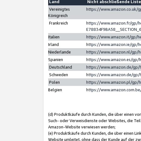
Land
Nicht abschließende List
Vereinigtes
https://www.amazon.co.uk/
Königreich
Frankreich
https://www.amazon.fr/gp/
E78834F9BA58__SECTION_
Italien
https://www.amazon.it/gp/h
Irland
https://www.amazon.ie/gp/
Niederlande
https://www.amazon.nl/gp/
Spanien
https://www.amazon.es/gp/
Deutschland
https://www.amazon.de/gp/
Schweden
https://www.amazon.de/gp/
Polen
https://www.amazon.pl/gp/
Belgien
https://www.amazon.com.be
(d) Produktkäufe durch Kunden, die über einen vo
Such- oder Verweisdienste oder Websites, die Teil
Amazon-Website verwiesen werden;
(e) Produktkäufe durch Kunden, die über einen Li
Website umleitet, ohne dass der Kunde auf der zw