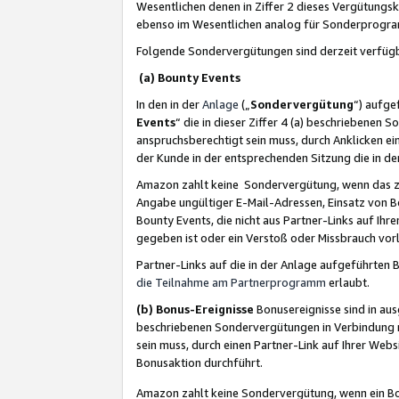
Wesentlichen denen in Ziffer 2 dieses Vergütung
ebenso im Wesentlichen analog für Sonderprogr
Folgende Sondervergütungen sind derzeit verfüg
(a) Bounty Events
In den in der
Anlage
(„
Sondervergütung
“) aufge
Events
“ die in dieser Ziffer 4 (a) beschriebenen 
anspruchsberechtigt sein muss, durch Anklicken ei
der Kunde in der entsprechenden Sitzung die in d
Amazon zahlt keine Sondervergütung, wenn das z
Angabe ungültiger E-Mail-Adressen, Einsatz von B
Bounty Events, die nicht aus Partner-Links auf Ihre
gegeben ist oder ein Verstoß oder Missbrauch vorl
Partner-Links auf die in der Anlage aufgeführte
die Teilnahme am Partnerprogramm
erlaubt.
(b) Bonus-Ereignisse
Bonusereignisse sind in au
beschriebenen Sondervergütungen in Verbindung m
sein muss, durch einen Partner-Link auf Ihrer We
Bonusaktion durchführt.
Amazon zahlt keine Sondervergütung, wenn ein Bon