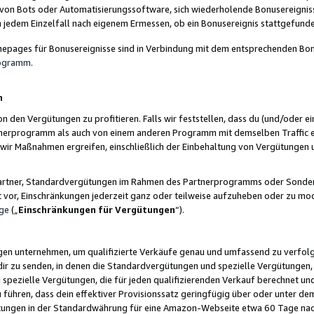
 von Bots oder Automatisierungssoftware, sich wiederholende Bonusereignisse
n jedem Einzelfall nach eigenem Ermessen, ob ein Bonusereignis stattgefund
epages für Bonusereignisse sind in Verbindung mit dem entsprechenden Bonu
rogramm
.
n
den Vergütungen zu profitieren. Falls wir feststellen, dass du (und/oder ein
erprogramm als auch von einem anderen Programm mit demselben Traffic ei
n wir Maßnahmen ergreifen, einschließlich der Einbehaltung von Vergütunge
r Partner, Standardvergütungen im Rahmen des Partnerprogramms oder Sonde
ht vor, Einschränkungen jederzeit ganz oder teilweise aufzuheben oder zu mod
ge
(„
Einschränkungen für Vergütungen
“).
ngen unternehmen, um qualifizierte Verkäufe genau und umfassend zu verfol
dir zu senden, in denen die Standardvergütungen und spezielle Vergütungen, 
pezielle Vergütungen, die für jeden qualifizierenden Verkauf berechnet un
 führen, dass dein effektiver Provisionssatz geringfügig über oder unter dem
ungen in der Standardwährung für eine Amazon-Webseite etwa 60 Tage nach