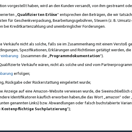
ktion vorgestellt haben, wird an den Kunden versandt, von ihm gestreamt od
erierten „
Qualifizierten Erlöse
“ entsprechen den Beträgen, die wir tatsäch
sten für Geschenkverpackung, Bearbeitungsgebühren, Steuern (z. B. Umsatz-
en bei Kreditkartenzahlung und uneinbringlicher Forderungen.
e Verkäufe nicht als solche, falls sie im Zusammenhang mit einem Verstoß 
ungen, Spezifikationen, Erklärungen und Richtlinien getätigt werden, die 
reinbarung
(zusammen die „
Programmdokumentation
“).
 Qualifizierte Verkäufe wären, nicht als solche und sind vom Partnerprogra
nbarung
erfolgen;
ung, Rückgabe oder Rückerstattung eingeleitet wurde;
ine Anzeige auf eine Amazon-Website verwiesen wurde, die Sieeinschließlich
ndere Identifikatoren käuflich erworben haben,die das Wort „amazon“ oder 
e unten genannten Links) bzw. Abwandlungen oder falsch buchstabierte Varia
e Kostenpflichtige Suchplatzierung
”);