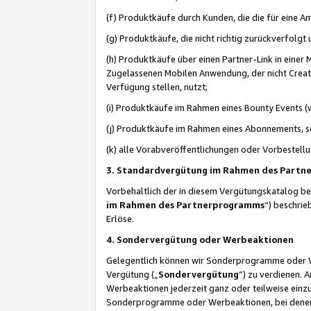
(f) Produktkäufe durch Kunden, die die für eine
(g) Produktkäufe, die nicht richtig zurückverfolg
(h) Produktkäufe über einen Partner-Link in einer
Zugelassenen Mobilen Anwendung, der nicht Creator
Verfügung stellen, nutzt;
(i) Produktkäufe im Rahmen eines Bounty Events (w
(j) Produktkäufe im Rahmen eines Abonnements, so
(k) alle Vorabveröffentlichungen oder Vorbestellu
3. Standardvergütung im Rahmen des Part
Vorbehaltlich der in diesem Vergütungskatalog b
im Rahmen des Partnerprogramms
“) beschri
Erlöse.
4. Sondervergütung oder Werbeaktionen
Gelegentlich können wir Sonderprogramme oder Wer
Vergütung („
Sondervergütung
”) zu verdienen. 
Werbeaktionen jederzeit ganz oder teilweise einz
Sonderprogramme oder Werbeaktionen, bei denen e