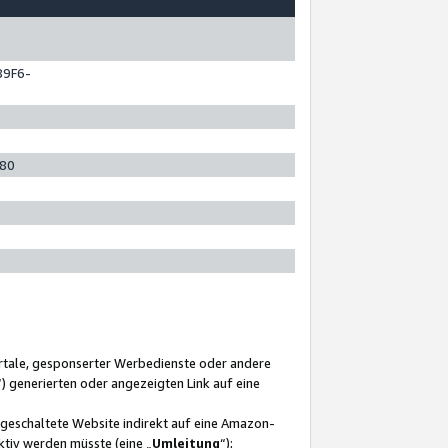
89F6-
280
ortale, gesponserter Werbedienste oder andere
“) generierten oder angezeigten Link auf eine
ngeschaltete Website indirekt auf eine Amazon-
ktiv werden müsste (eine „
Umleitung
“);