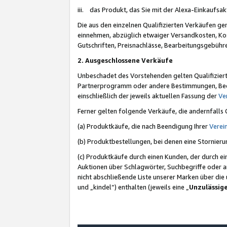
iii. das Produkt, das Sie mit der Alexa-Einkaufsa
Die aus den einzelnen Qualifizierten Verkäufen gen
einnehmen, abzüglich etwaiger Versandkosten, Ko
Gutschriften, Preisnachlässe, Bearbeitungsgebühr
2. Ausgeschlossene Verkäufe
Unbeschadet des Vorstehenden gelten Qualifiziert
Partnerprogramm oder andere Bestimmungen, Beding
einschließlich der jeweils aktuellen Fassung der
Ve
Ferner gelten folgende Verkäufe, die andernfalls
(a) Produktkäufe, die nach Beendigung Ihrer
Verei
(b) Produktbestellungen, bei denen eine Stornier
(c) Produktkäufe durch einen Kunden, der durch e
Auktionen über Schlagwörter, Suchbegriffe oder a
nicht abschließende Liste unserer Marken über di
und „kindel“) enthalten (jeweils eine „
Unzulässig