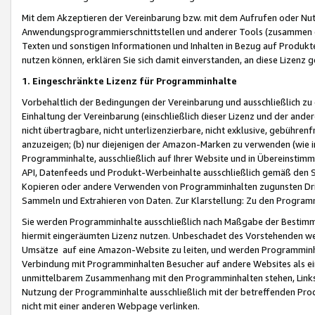
Mit dem Akzeptieren der Vereinbarung bzw. mit dem Aufrufen oder Nutz
Anwendungsprogrammierschnittstellen und anderer Tools (zusammen die
Texten und sonstigen Informationen und Inhalten in Bezug auf Produkte
nutzen können, erklären Sie sich damit einverstanden, an diese Lizenz 
1. Eingeschränkte Lizenz für Programminhalte
Vorbehaltlich der Bedingungen der Vereinbarung und ausschließlich z
Einhaltung der Vereinbarung (einschließlich dieser Lizenz und der ande
nicht übertragbare, nicht unterlizenzierbare, nicht exklusive, gebühren
anzuzeigen; (b) nur diejenigen der Amazon-Marken zu verwenden (wie in 
Programminhalte, ausschließlich auf Ihrer Website und in Übereinstimmu
API, Datenfeeds und Produkt-Werbeinhalte ausschließlich gemäß den Spe
Kopieren oder andere Verwenden von Programminhalten zugunsten Dri
Sammeln und Extrahieren von Daten. Zur Klarstellung: Zu den Program
Sie werden Programminhalte ausschließlich nach Maßgabe der Besti
hiermit eingeräumten Lizenz nutzen. Unbeschadet des Vorstehenden we
Umsätze auf eine Amazon-Website zu leiten, und werden Programminhal
Verbindung mit Programminhalten Besucher auf andere Websites als ein
unmittelbarem Zusammenhang mit den Programminhalten stehen, Links z
Nutzung der Programminhalte ausschließlich mit der betreffenden Pr
nicht mit einer anderen Webpage verlinken.