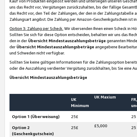
Kauf von Produkten eingelöst werden und unterliegen unseren Geschäf
uns das Recht vor, Vergütungen zurückzuhalten, bis der fällige Gesamt
das Recht vor, den Teil der Zahlungen, der den in der Zahlungstabelle 
Zahlungsart angibst. Die Zahlung per Amazon-Geschenkgutschein ist in
Option 3: Zahlung per Scheck.
Wir übersenden Ihnen einen Scheck in Höh
Sollten Sie sich für diese Option entscheiden, behalten wir uns das Rec
den in der
Übersicht Mindestauszahlungsbeträge
genannten Mindest
der
Übersicht Mindestauszahlungsbeträge
angegebene Bearbeitung
und Schweden nicht verfügbar.
Sollten Sie keine gültigen Informationen für die Zahlungsoption bereit
oder die Auszahlung verdienter Vergütung zurückhalten, bis Sie eine A
Übersicht Mindestauszahlungsbeträge
UK Maxium
UK
FR,
Minimum
un
Option 1 (Überweisung)
25£
25
£5,000
Option 2
25£
25
(Geschenkgutschein)