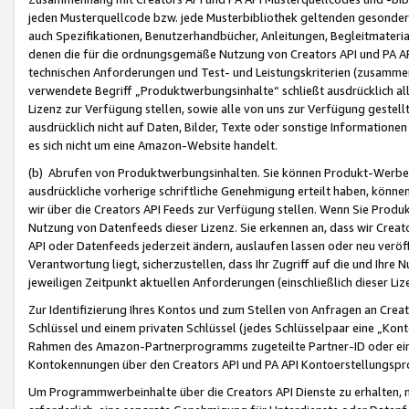
jeden Musterquellcode bzw. jede Musterbibliothek geltenden gesonder
auch Spezifikationen, Benutzerhandbücher, Anleitungen, Begleitmaterial
denen die für die ordnungsgemäße Nutzung von Creators API und PA A
technischen Anforderungen und Test- und Leistungskriterien (zusammen
verwendete Begriff „Produktwerbungsinhalte“ schließt ausdrücklich al
Lizenz zur Verfügung stellen, sowie alle von uns zur Verfügung gestel
ausdrücklich nicht auf Daten, Bilder, Texte oder sonstige Informatione
es sich nicht um eine Amazon-Website handelt.
(b) Abrufen von Produktwerbungsinhalten. Sie können Produkt-Werbein
ausdrückliche vorherige schriftliche Genehmigung erteilt haben, könn
wir über die Creators API Feeds zur Verfügung stellen. Wenn Sie Produk
Nutzung von Datenfeeds dieser Lizenz. Sie erkennen an, dass wir Creat
API oder Datenfeeds jederzeit ändern, auslaufen lassen oder neu veröffe
Verantwortung liegt, sicherzustellen, dass Ihr Zugriff auf die und Ihr
jeweiligen Zeitpunkt aktuellen Anforderungen (einschließlich dieser Liz
Zur Identifizierung Ihres Kontos und zum Stellen von Anfragen an Crea
Schlüssel und einem privaten Schlüssel (jedes Schlüsselpaar eine „Kon
Rahmen des Amazon-Partnerprogramms zugeteilte Partner-ID oder ein
Kontokennungen über den Creators API und PA API Kontoerstellungspro
Um Programmwerbeinhalte über die Creators API Dienste zu erhalten, m