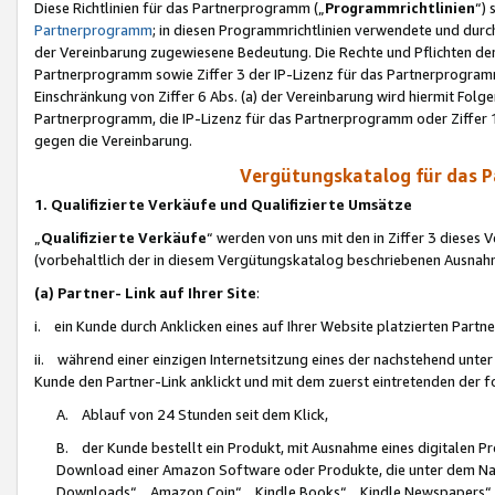
Diese Richtlinien für das Partnerprogramm („
Programmrichtlinien
“)
Partnerprogramm
; in diesen Programmrichtlinien verwendete und durch
der Vereinbarung zugewiesene Bedeutung. Die Rechte und Pflichten de
Partnerprogramm sowie Ziffer 3 der IP-Lizenz für das Partnerprogram
Einschränkung von Ziffer 6 Abs. (a) der Vereinbarung wird hiermit Fol
Partnerprogramm, die IP-Lizenz für das Partnerprogramm oder Ziffer 1
gegen die Vereinbarung.
Vergütungskatalog für das 
1. Qualifizierte Verkäufe und Qualifizierte Umsätze
„
Qualifizierte Verkäufe
“ werden von uns mit den in Ziffer 3 diese
(vorbehaltlich der in diesem Vergütungskatalog beschriebenen Ausnah
(a) Partner- Link auf Ihrer Site
:
i. ein Kunde durch Anklicken eines auf Ihrer Website platzierten Part
ii. während einer einzigen Internetsitzung eines der nachstehend unter (i)
Kunde den Partner-Link anklickt und mit dem zuerst eintretenden der f
A. Ablauf von 24 Stunden seit dem Klick,
B. der Kunde bestellt ein Produkt, mit Ausnahme eines digitalen P
Download einer Amazon Software oder Produkte, die unter dem N
Downloads“, „Amazon Coin“, „Kindle Books“, „Kindle Newspapers“, „