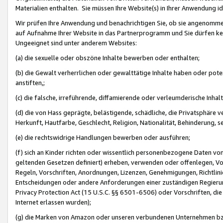
Materialien enthalten. Sie müssen Ihre Website(s) in Ihrer Anwendung ide
Wir prüfen Ihre Anwendung und benachrichtigen Sie, ob sie angenommen
auf Aufnahme Ihrer Website in das Partnerprogramm und Sie dürfen kei
Ungeeignet sind unter anderem Websites:
(a) die sexuelle oder obszöne Inhalte bewerben oder enthalten;
(b) die Gewalt verherrlichen oder gewalttätige Inhalte haben oder pot
anstiften,;
(c) die falsche, irreführende, diffamierende oder verleumderische Inha
(d) die von Hass geprägte, belästigende, schädliche, die Privatsphäre v
Herkunft, Hautfarbe, Geschlecht, Religion, Nationalität, Behinderung, 
(e) die rechtswidrige Handlungen bewerben oder ausführen;
(f) sich an Kinder richten oder wissentlich personenbezogene Daten vo
geltenden Gesetzen definiert) erheben, verwenden oder offenlegen, Vo
Regeln, Vorschriften, Anordnungen, Lizenzen, Genehmigungen, Richtlini
Entscheidungen oder andere Anforderungen einer zuständigen Regierung
Privacy Protection Act (15 U.S.C. §§ 6501-6506) oder Vorschriften, di
Internet erlassen wurden);
(g) die Marken von Amazon oder unseren verbundenen Unternehmen b