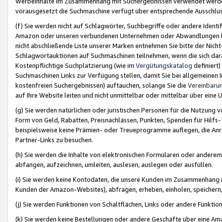
Werbeinhalte im Zusammenhang mit Suchergebnissen verwendet werden,
vorausgesetzt die Suchmaschine verfügt über entsprechende Ausschlu
(f) Sie werden nicht auf Schlagwörter, Suchbegriffe oder andere Ident
Amazon oder unseren verbundenen Unternehmen oder Abwandlungen bzw
nicht abschließende Liste unserer Marken entnehmen Sie bitte der Nich
Schlagwortauktionen auf Suchmaschinen teilnehmen, wenn die sich da
Kostenpflichtige Suchplatzierung (wie im
Vergütungskatalog
definiert
Suchmaschinen Links zur Verfügung stellen, damit Sie bei allgemeinen I
kostenfreien Suchergebnissen) auftauchen, solange Sie die
Vereinbaru
auf Ihre Website leiten und nicht unmittelbar oder mittelbar über eine
(g) Sie werden natürlichen oder juristischen Personen für die Nutzung 
Form von Geld, Rabatten, Preisnachlässen, Punkten, Spenden für Hilfs
beispielsweise keine Prämien- oder Treueprogramme auflegen, die Anrei
Partner-Links zu besuchen.
(h) Sie werden die Inhalte von elektronischen Formularen oder anderem M
abfangen, aufzeichnen, umleiten, auslesen, auslegen oder ausfüllen.
(i) Sie werden keine Kontodaten, die unsere Kunden im Zusammenhang 
Kunden der Amazon-Websites), abfragen, erheben, einholen, speichern,
(j) Sie werden Funktionen von Schaltflächen, Links oder andere Funkti
(k) Sie werden keine Bestellungen oder andere Geschäfte über eine Ama