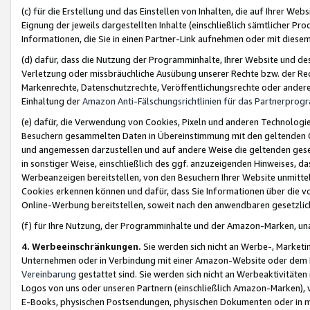
(c) für die Erstellung und das Einstellen von Inhalten, die auf Ihrer We
Eignung der jeweils dargestellten Inhalte (einschließlich sämtlicher 
Informationen, die Sie in einen Partner-Link aufnehmen oder mit diese
(d) dafür, dass die Nutzung der Programminhalte, Ihrer Website und des 
Verletzung oder missbräuchliche Ausübung unserer Rechte bzw. der Recht
Markenrechte, Datenschutzrechte, Veröffentlichungsrechte oder anderer
Einhaltung der
Amazon Anti-Fälschungsrichtlinien für das Partnerpro
(e) dafür, die Verwendung von Cookies, Pixeln und anderen Technologien
Besuchern gesammelten Daten in Übereinstimmung mit den geltenden Ge
und angemessen darzustellen und auf andere Weise die geltenden geset
in sonstiger Weise, einschließlich des ggf. anzuzeigenden Hinweises, d
Werbeanzeigen bereitstellen, von den Besuchern Ihrer Website unmitte
Cookies erkennen können und dafür, dass Sie Informationen über die v
Online-Werbung bereitstellen, soweit nach den anwendbaren gesetzlic
(f) für Ihre Nutzung, der Programminhalte und der Amazon-Marken, u
4. Werbeeinschränkungen.
Sie werden sich nicht an Werbe-, Market
Unternehmen oder in Verbindung mit einer Amazon-Website oder dem Pa
Vereinbarung
gestattet sind. Sie werden sich nicht an Werbeaktivitäten
Logos von uns oder unseren Partnern (einschließlich Amazon-Marken), 
E-Books, physischen Postsendungen, physischen Dokumenten oder in 