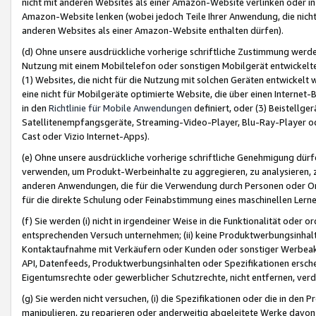
nicht mit anderen Websites als einer Amazon-Website verlinken oder i
Amazon-Website lenken (wobei jedoch Teile Ihrer Anwendung, die nich
anderen Websites als einer Amazon-Website enthalten dürfen).
(d) Ohne unsere ausdrückliche vorherige schriftliche Zustimmung werd
Nutzung mit einem Mobiltelefon oder sonstigen Mobilgerät entwickelt
(1) Websites, die nicht für die Nutzung mit solchen Geräten entwickelt
eine nicht für Mobilgeräte optimierte Website, die über einen Interne
in den
Richtlinie für Mobile Anwendungen
definiert, oder (3) Beistellge
Satellitenempfangsgeräte, Streaming-Video-Player, Blu-Ray-Player ode
Cast oder Vizio Internet-Apps).
(e) Ohne unsere ausdrückliche vorherige schriftliche Genehmigung dürfe
verwenden, um Produkt-Werbeinhalte zu aggregieren, zu analysieren, 
anderen Anwendungen, die für die Verwendung durch Personen oder Or
für die direkte Schulung oder Feinabstimmung eines maschinellen Lern
(f) Sie werden (i) nicht in irgendeiner Weise in die Funktionalität ode
entsprechenden Versuch unternehmen; (ii) keine Produktwerbungsinha
Kontaktaufnahme mit Verkäufern oder Kunden oder sonstiger Werbeaktiv
API, Datenfeeds, Produktwerbungsinhalten oder Spezifikationen erschei
Eigentumsrechte oder gewerblicher Schutzrechte, nicht entfernen, verd
(g) Sie werden nicht versuchen, (i) die Spezifikationen oder die in de
manipulieren, zu reparieren oder anderweitig abgeleitete Werke davon z