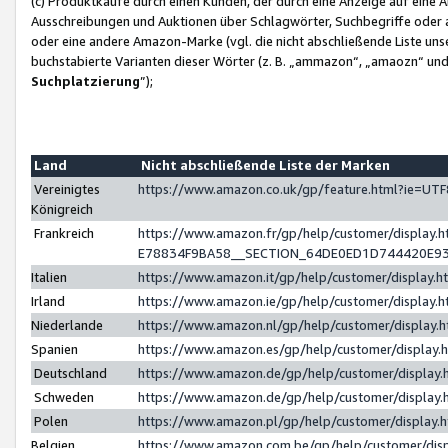
(c) Produktkäufe durch einen Kunden, der durch eine Anzeige auf eine 
Ausschreibungen und Auktionen über Schlagwörter, Suchbegriffe oder 
oder eine andere Amazon-Marke (vgl. die nicht abschließende Liste un
buchstabierte Varianten dieser Wörter (z. B. „ammazon“, „amaozn“ und „
Suchplatzierung
”);
Land
Nicht abschließende Liste der Marken
Vereinigtes
https://www.amazon.co.uk/gp/feature.html?ie=U
Königreich
Frankreich
https://www.amazon.fr/gp/help/customer/displa
E78834F9BA58__SECTION_64DE0ED1D744420E9
Italien
https://www.amazon.it/gp/help/customer/display
Irland
https://www.amazon.ie/gp/help/customer/displa
Niederlande
https://www.amazon.nl/gp/help/customer/display
Spanien
https://www.amazon.es/gp/help/customer/display
Deutschland
https://www.amazon.de/gp/help/customer/displa
Schweden
https://www.amazon.de/gp/help/customer/displa
Polen
https://www.amazon.pl/gp/help/customer/display
Belgien
https://www.amazon.com.be/gp/help/customer/d