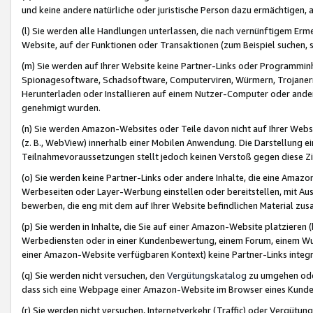
und keine andere natürliche oder juristische Person dazu ermächtigen, a
(l) Sie werden alle Handlungen unterlassen, die nach vernünftigem Erme
Website, auf der Funktionen oder Transaktionen (zum Beispiel suchen, s
(m) Sie werden auf Ihrer Website keine Partner-Links oder Programmin
Spionagesoftware, Schadsoftware, Computerviren, Würmern, Trojaner
Herunterladen oder Installieren auf einem Nutzer-Computer oder ande
genehmigt wurden.
(n) Sie werden Amazon-Websites oder Teile davon nicht auf Ihrer Websi
(z. B., WebView) innerhalb einer Mobilen Anwendung. Die Darstellung ein
Teilnahmevoraussetzungen stellt jedoch keinen Verstoß gegen diese Zif
(o) Sie werden keine Partner-Links oder andere Inhalte, die eine Am
Werbeseiten oder Layer-Werbung einstellen oder bereitstellen, mit Au
bewerben, die eng mit dem auf Ihrer Website befindlichen Material z
(p) Sie werden in Inhalte, die Sie auf einer Amazon-Website platzier
Werbediensten oder in einer Kundenbewertung, einem Forum, einem Wun
einer Amazon-Website verfügbaren Kontext) keine Partner-Links integr
(q) Sie werden nicht versuchen, den
Vergütungskatalog
zu umgehen oder
dass sich eine Webpage einer Amazon-Website im Browser eines Kunden 
(r) Sie werden nicht versuchen, Internetverkehr (Traffic) oder Vergü