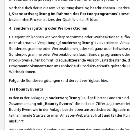
Vorbehaltlich der in diesem Vergütungskatalog beschriebenen Einschr
(„
Standardvergütung im Rahmen des Partnerprogramms
“) besc
bestimmten Prozentsatzes der Qualifizierten Erlöse.
4. Sondervergütung oder Werbeaktionen
Gelegentlich können wir Sonderprogramme oder Werbeaktionen auflegen,
oder alternative Vergütung („
Sondervergütung
”) zu verdienen. Amazo
Sonderprogramme oder Werbeaktionen jederzeit ganz oder teilweise einz
Sonderprogramme oder Werbeaktionen (auch Sonderprogramme oder We
Produktverkäufen kommt) disqualifizierende Ausschlusstatbestände, di
Programmdokumentation im Hinblick auf Produktverkäufe geltende E
Werbeaktionen.
Folgende Sondervergütungen sind derzeit verfügbar:
hier
.
(a) Bounty Events
In den in der
Anlage
(„
Sondervergütung
“) aufgeführten Ländern sind
Zusammenhang mit „
Bounty Events
“ die in dieser Ziffer 4 (a) besch
Bounty Event wie in der Anlage beschrieben anspruchsberechtigt sein mu
teilnehmende Startseite einer Amazon-Website aufruft und (2) der Kun
ausführt.
Amazon zahlt keine Sondervergütung, wenn das zugrundeliegende Boun