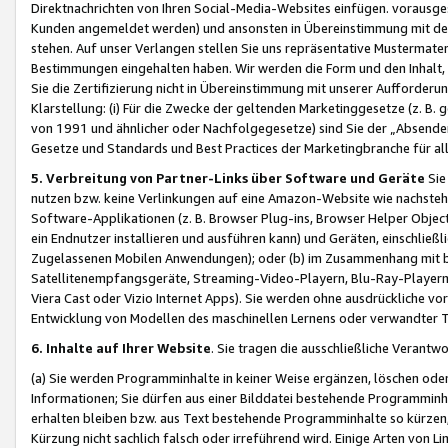
Direktnachrichten von Ihren Social-Media-Websites einfügen. vorausg
Kunden angemeldet werden) und ansonsten in Übereinstimmung mit der
stehen. Auf unser Verlangen stellen Sie uns repräsentative Mustermater
Bestimmungen eingehalten haben. Wir werden die Form und den Inhalt, di
Sie die Zertifizierung nicht in Übereinstimmung mit unserer Aufforderu
Klarstellung: (i) Für die Zwecke der geltenden Marketinggesetze (z. 
von 1991 und ähnlicher oder Nachfolgegesetze) sind Sie der „Absender“ j
Gesetze und Standards und Best Practices der Marketingbranche für 
5. Verbreitung von Partner-Links über Software und Geräte
Sie
nutzen bzw. keine Verlinkungen auf eine Amazon-Website wie nachsteh
Software-Applikationen (z. B. Browser Plug-ins, Browser Helper Objec
ein Endnutzer installieren und ausführen kann) und Geräten, einschlie
Zugelassenen Mobilen Anwendungen); oder (b) im Zusammenhang mit bzw.
Satellitenempfangsgeräte, Streaming-Video-Playern, Blu-Ray-Playern 
Viera Cast oder Vizio Internet Apps). Sie werden ohne ausdrückliche v
Entwicklung von Modellen des maschinellen Lernens oder verwandter 
6. Inhalte auf Ihrer Website
. Sie tragen die ausschließliche Verantwo
(a) Sie werden Programminhalte in keiner Weise ergänzen, löschen oder
Informationen; Sie dürfen aus einer Bilddatei bestehende Programminhal
erhalten bleiben bzw. aus Text bestehende Programminhalte so kürzen, 
Kürzung nicht sachlich falsch oder irreführend wird. Einige Arten von L