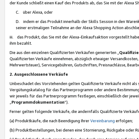
der Kunde schließt einen Kauf des Produkts ab, das Sie mit der Alexa 
C. über Alexa, oder
D. indem er das Produkt innerhalb der Skills Session in den Waren
seiner erstmaligen Teilnahme an der Alexa Shopping Action abschlie
iii. das Produkt, das Sie mit der Alexa-Einkaufsaktion vorgestellt ha
ihm bezahlt.
Die aus den einzelnen Qualifizierten Verkäufen generierten „
Qualifizi
Qualifizierten Verkäufe einnehmen, abzüglich etwaiger Versandkosten
Mehrwertsteuer), Servicegebühren, Gutschriften, Preisnachlässe, Bear
2. Ausgeschlossene Verkäufe
Unbeschadet des Vorstehenden gelten Qualifizierte Verkäufe nicht als
Vergütungskatalog für das Partnerprogramm oder andere Bestimmungen,
wir jeweils für das Partnerprogramm festlegen, einschließlich der jewe
„
Programmdokumentation
“).
Ferner gelten folgende Verkäufe, die andernfalls Qualifizierte Verkä
(a) Produktkäufe, die nach Beendigung Ihrer
Vereinbarung
erfolgen;
(b) Produktbestellungen, bei denen eine Stornierung, Rückgabe oder R