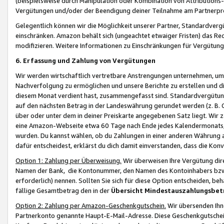
(beispielsweise durch Manipulation oder Kombination von Attributions-
Vergütungen und/oder der Beendigung deiner Teilnahme am Partnerp
Gelegentlich können wir die Möglichkeit unserer Partner, Standardv
einschränken. Amazon behält sich (ungeachtet etwaiger Fristen) das Re
modifizieren. Weitere Informationen zu Einschränkungen für Vergütung
6. Erfassung und Zahlung von Vergütungen
Wir werden wirtschaftlich vertretbare Anstrengungen unternehmen, um 
Nachverfolgung zu ermöglichen und unsere Berichte zu erstellen und di
diesem Monat verdient hast, zusammengefasst sind. Standardvergütung
auf den nächsten Betrag in der Landeswährung gerundet werden (z. B. C
über oder unter dem in deiner Preiskarte angegebenen Satz liegt. Wir
eine Amazon-Webseite etwa 60 Tage nach Ende jedes Kalendermonats, i
wurden. Du kannst wählen, ob du Zahlungen in einer anderen Währung
dafür entscheidest, erklärst du dich damit einverstanden, dass die K
Option 1: Zahlung per Überweisung.
Wir überweisen Ihre Vergütung dir
Namen der Bank, die Kontonummer, den Namen des Kontoinhabers bzw. a
erforderlich) nennen. Sollten Sie sich für diese Option entscheiden, be
fällige Gesamtbetrag den in der
Übersicht Mindestauszahlungsbet
Option 2: Zahlung per Amazon-Geschenkgutschein.
Wir übersenden Ihne
Partnerkonto genannte Haupt-E-Mail-Adresse. Diese Geschenkgutschei