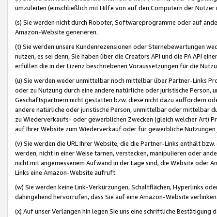
umzuleiten (einschließlich mit Hilfe von auf den Computern der Nutzer i
(s) Sie werden nicht durch Roboter, Softwareprogramme oder auf andere
Amazon-Website generieren.
(t) Sie werden unsere Kundenrezensionen oder Sternebewertungen wed
nutzen, es sei denn, Sie haben über die Creators API und die PA API e
erfüllen die in der Lizenz beschriebenen Voraussetzungen für die Nutzu
(u) Sie werden weder unmittelbar noch mittelbar über Partner-Links P
oder zu Nutzung durch eine andere natürliche oder juristische Person,
Geschäftspartnern nicht gestatten bzw. diese nicht dazu auffordern od
andere natürliche oder juristische Person, unmittelbar oder mittelbar
zu Wiederverkaufs- oder gewerblichen Zwecken (gleich welcher Art) 
auf Ihrer Website zum Wiederverkauf oder für gewerbliche Nutzungen 
(v) Sie werden die URL Ihrer Website, die die Partner-Links enthält b
werden, nicht in einer Weise tarnen, verstecken, manipulieren oder and
nicht mit angemessenem Aufwand in der Lage sind, die Website oder A
Links eine Amazon-Website aufruft.
(w) Sie werden keine Link-Verkürzungen, Schaltflächen, Hyperlinks ode
dahingehend hervorrufen, dass Sie auf eine Amazon-Website verlinken
(x) Auf unser Verlangen hin legen Sie uns eine schriftliche Bestätigung