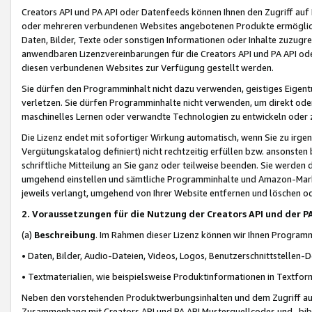
Creators API und PA API oder Datenfeeds können Ihnen den Zugriff auf D
oder mehreren verbundenen Websites angebotenen Produkte ermögliche
Daten, Bilder, Texte oder sonstigen Informationen oder Inhalte zuzugre
anwendbaren Lizenzvereinbarungen für die Creators API und PA API od
diesen verbundenen Websites zur Verfügung gestellt werden.
Sie dürfen den Programminhalt nicht dazu verwenden, geistiges Eigent
verletzen. Sie dürfen Programminhalte nicht verwenden, um direkt ode
maschinelles Lernen oder verwandte Technologien zu entwickeln oder zu
Die Lizenz endet mit sofortiger Wirkung automatisch, wenn Sie zu irg
Vergütungskatalog definiert) nicht rechtzeitig erfüllen bzw. ansonsten
schriftliche Mitteilung an Sie ganz oder teilweise beenden. Sie werden
umgehend einstellen und sämtliche Programminhalte und Amazon-Marke
jeweils verlangt, umgehend von Ihrer Website entfernen und löschen od
2. Voraussetzungen für die Nutzung der Creators API und der P
(a)
Beschreibung
. Im Rahmen dieser Lizenz können wir Ihnen Programmi
• Daten, Bilder, Audio-Dateien, Videos, Logos, Benutzerschnittstellen-
• Textmaterialien, wie beispielsweise Produktinformationen in Textfor
Neben den vorstehenden Produktwerbungsinhalten und dem Zugriff auf 
Zusammenhang mit Creators API und PA API Musterquellcodes und -bibli