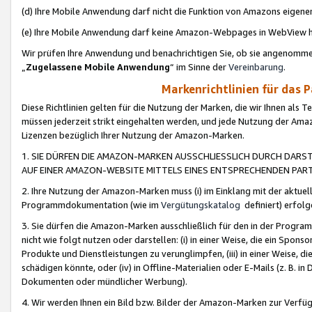
(d) Ihre Mobile Anwendung darf nicht die Funktion von Amazons eige
(e) Ihre Mobile Anwendung darf keine Amazon-Webpages in WebView 
Wir prüfen Ihre Anwendung und benachrichtigen Sie, ob sie angenomm
„
Zugelassene Mobile Anwendung
“ im Sinne der
Vereinbarung
.
Markenrichtlinien für das 
Diese Richtlinien gelten für die Nutzung der Marken, die wir Ihnen als 
müssen jederzeit strikt eingehalten werden, und jede Nutzung der Ama
Lizenzen bezüglich Ihrer Nutzung der Amazon-Marken.
1. SIE DÜRFEN DIE AMAZON-MARKEN AUSSCHLIESSLICH DURCH DARS
AUF EINER AMAZON-WEBSITE MITTELS EINES ENTSPRECHENDEN PART
2. Ihre Nutzung der Amazon-Marken muss (i) im Einklang mit der aktuells
Programmdokumentation (wie im
Vergütungskatalog
definiert) erfolg
3. Sie dürfen die Amazon-Marken ausschließlich für den in der Progr
nicht wie folgt nutzen oder darstellen: (i) in einer Weise, die ein Spo
Produkte und Dienstleistungen zu verunglimpfen, (iii) in einer Weise
schädigen könnte, oder (iv) in Offline-Materialien oder E-Mails (z. B.
Dokumenten oder mündlicher Werbung).
4. Wir werden Ihnen ein Bild bzw. Bilder der Amazon-Marken zur Verfüg