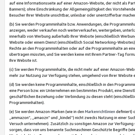
auf eine Informationsseite auf einer Amazon-Website, der nicht als Part
Bannern); ohne Einschränkung der Allgemeingültigkeit des Vorstehende
Besucher Ihrer Website unsichtbar, unlesbar oder unentzifferbar mache
(b) Sie werden Programminhalte bzw. Anwendungen, die Programminhalt
anzeigen, weder verkaufen noch weiterverkaufen, weitergeben, unterli
innerhalb von Werbung außerhalb Ihrer Website (einschließlich Werbun
Website oder einem Dienst (einschließlich Social Networking-Website
Rechte an den Programminhalten oder auf die Programminhalte an eine a
übertragen müssten, und Sie werden keine mit Ihrem Partner-Tag formati
Ihre Website ist.
(c) Sie werden Programminhalte, die nicht mehr auf einer Amazon-Websit
mehr zur Nutzung zur Verfügung stehen, umgehend von Ihrer Website e
(d) Sie werden keine Programminhalte, einschließlich in den Programmin
eine Person bzw. ein Unternehmen ein bestimmtes Produkt, eine Dienstle
geschäftlichen Beziehung oder Verbindung zu diesen steht (einschließli
Programminhalten).
(e) Sie werden Amazon-Marken (wie in den
Markenrichtlinien
definiert) 
„ammazon“, „amaozn“ und „kindel“) nicht zwecks Nutzung in einer Suc
Versuch unternehmen). Zusätzlich zu sonstigen Amazon zur Verfügung 
sorgen, dass von uns benannte Suchmaschinen Geschützte Begriffe (wie 