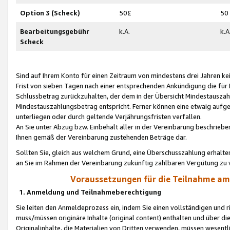
Option 3 (Scheck)
50£
50
Bearbeitungsgebühr
k.A.
k.A
Scheck
Sind auf Ihrem Konto für einen Zeitraum von mindestens drei Jahren kein
Frist von sieben Tagen nach einer entsprechenden Ankündigung die für
Schlussbetrag zurückzuhalten, der dem in der Übersicht Mindestausz
Mindestauszahlungsbetrag entspricht. Ferner können eine etwaig aufg
unterliegen oder durch geltende Verjährungsfristen verfallen.
An Sie unter Abzug bzw. Einbehalt aller in der Vereinbarung beschrieb
Ihnen gemäß der Vereinbarung zustehenden Beträge dar.
Sollten Sie, gleich aus welchem Grund, eine Überschusszahlung erhalte
an Sie im Rahmen der Vereinbarung zukünftig zahlbaren Vergütung zu 
Voraussetzungen für die Teilnahme a
1. Anmeldung und Teilnahmeberechtigung
Sie leiten den Anmeldeprozess ein, indem Sie einen vollständigen und 
muss/müssen originäre Inhalte (original content) enthalten und über d
Originalinhalte, die Materialien von Dritten verwenden, müssen wese