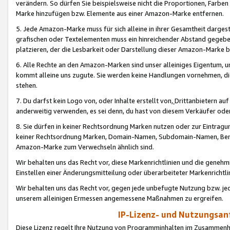
verändern. So dürfen Sie beispielsweise nicht die Proportionen, Farb
Marke hinzufügen bzw. Elemente aus einer Amazon-Marke entfernen.
5. Jede Amazon-Marke muss für sich alleine in ihrer Gesamtheit darge
grafischen oder Textelementen muss ein hinreichender Abstand gegebe
platzieren, der die Lesbarkeit oder Darstellung dieser Amazon-Marke b
6. Alle Rechte an den Amazon-Marken sind unser alleiniges Eigentum, 
kommt alleine uns zugute. Sie werden keine Handlungen vornehmen, 
stehen.
7. Du darfst kein Logo von, oder Inhalte erstellt von,
Drittanbietern au
anderweitig verwenden, es sei denn, du hast von diesem Verkäufer oder
8. Sie dürfen in keiner Rechtsordnung Marken nutzen oder zur Eintragu
keiner Rechtsordnung Marken, Domain-Namen, Subdomain-Namen, Benu
Amazon-Marke zum Verwechseln ähnlich sind.
Wir behalten uns das Recht vor, diese Markenrichtlinien und die gene
Einstellen einer Änderungsmitteilung oder überarbeiteter Markenricht
Wir behalten uns das Recht vor, gegen jede unbefugte Nutzung bzw. jede 
unserem alleinigen Ermessen angemessene Maßnahmen zu ergreifen.
IP-Lizenz- und Nutzungsan
Diese Lizenz regelt Ihre Nutzung von Programminhalten im Zusammen