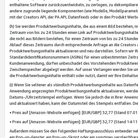
enthaltene Software zurückzuentwickeln, zu zerlegen, zu dekompilier
andere zugrunde liegende Komponenten (wie Modelle, Modellparameter
mit der Creators API, der PA API, Datenfeeds oder in den Produkt Werb
(h) Sie werden Produktwerbungsinhalte, die aus einem Bild bestehen, ni
Zeitraum von bis zu 24 Stunden einen Link auf Produktwerbungsinhalte
die nicht aus Bildern bestehen, für einen Zeitraum von bis zu 24 Stund
Ablauf dieses Zeitraums durch entsprechende Anfrage an die Creators 
Produktwerbungsinhalte aktualisieren und neu darstellen. Sofern wir Ih
Standardidentifikationsnummern (ASINs) für einen unbestimmten Zeitra
Kundenanwendung, dürfen unbeschadet des Vorstehenden Produktwerbu
Zwischenspeicher abgelegt werden. Auf unser Verlangen werden Sie un
die Produktwerbungsinhalte enthält oder nutzt, damit wir Ihre Einhalt
(i) Wenn Sie seltener als stündlich Produktwerbungsinhalte aus Datenfe
Anwendung angezeigten Produktwerbungsinhalte aktualisieren, werden 
Datums-/Uhrzeitstempel einfügen. Wenn Sie jedoch die in Ihrer Anwe
und aktualisiert haben, kann der Datumsteil des Stempels entfallen. Dies
• Preis auf [Amazon-Website einfügen]: [EUR/GBP] 32,77 (Stand 07.01.
• Preis auf [Amazon-Website einfügen]: [EUR/GBP] 32,77 (Stand 14:11 
Außerdem müssen Sie den folgenden Haftungsausschluss entweder neb
ein Pop-up-Fenster, ein Pop-up-Skript oder ein sonstiges vergleichba