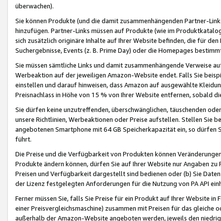
überwachen).
Sie können Produkte (und die damit zusammenhängenden Partner-Links)
hinzufügen. Partner-Links müssen auf Produkte (wie im Produktkatalog de
sich zusätzlich originäre Inhalte auf Ihrer Website befinden, die für 
Suchergebnisse, Events (z. B. Prime Day) oder die Homepages bestimmte
Sie müssen sämtliche Links und damit zusammenhängende Verweise auf z
Werbeaktion auf der jeweiligen Amazon-Website endet. Falls Sie beisp
einstellen und darauf hinweisen, dass Amazon auf ausgewählte Kleidun
Preisnachlass in Höhe von 15 % von Ihrer Website entfernen, sobald di
Sie dürfen keine unzutreffenden, überschwänglichen, täuschenden od
unsere Richtlinien, Werbeaktionen oder Preise aufstellen. Stellen Sie 
angebotenen Smartphone mit 64 GB Speicherkapazität ein, so dürfen S
führt.
Die Preise und die Verfügbarkeit von Produkten können Veränderungen 
Produkte ändern können, dürfen Sie auf Ihrer Website nur Angaben zu P
Preisen und Verfügbarkeit dargestellt sind bedienen oder (b) Sie Daten
der Lizenz festgelegten Anforderungen für die Nutzung von PA API einh
Ferner müssen Sie, falls Sie Preise für ein Produkt auf Ihrer Website in 
einer Preisvergleichsmaschine) zusammen mit Preisen für das gleiche o
außerhalb der Amazon-Website angeboten werden, jeweils den niedrigst