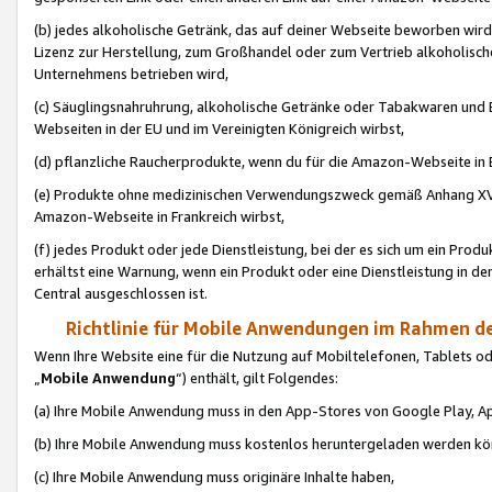
(b) jedes alkoholische Getränk, das auf deiner Webseite beworben wird
Lizenz zur Herstellung, zum Großhandel oder zum Vertrieb alkoholisch
Unternehmens betrieben wird,
(c) Säuglingsnahruhrung, alkoholische Getränke oder Tabakwaren und E
Webseiten in der EU und im Vereinigten Königreich wirbst,
(d) pflanzliche Raucherprodukte, wenn du für die Amazon-Webseite in B
(e) Produkte ohne medizinischen Verwendungszweck gemäß Anhang XVI 
Amazon-Webseite in Frankreich wirbst,
(f) jedes Produkt oder jede Dienstleistung, bei der es sich um ein Prod
erhältst eine Warnung, wenn ein Produkt oder eine Dienstleistung in de
Central ausgeschlossen ist.
Richtlinie für Mobile Anwendungen im Rahmen de
Wenn Ihre Website eine für die Nutzung auf Mobiltelefonen, Tablets 
„
Mobile Anwendung
“) enthält, gilt Folgendes:
(a) Ihre Mobile Anwendung muss in den App-Stores von Google Play, A
(b) Ihre Mobile Anwendung muss kostenlos heruntergeladen werden könn
(c) Ihre Mobile Anwendung muss originäre Inhalte haben,