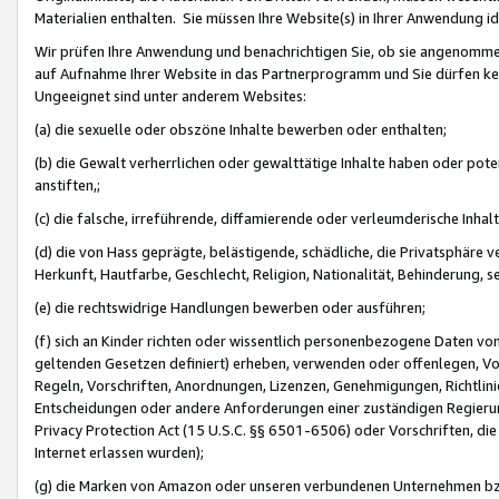
Materialien enthalten. Sie müssen Ihre Website(s) in Ihrer Anwendung ide
Wir prüfen Ihre Anwendung und benachrichtigen Sie, ob sie angenommen
auf Aufnahme Ihrer Website in das Partnerprogramm und Sie dürfen kei
Ungeeignet sind unter anderem Websites:
(a) die sexuelle oder obszöne Inhalte bewerben oder enthalten;
(b) die Gewalt verherrlichen oder gewalttätige Inhalte haben oder pot
anstiften,;
(c) die falsche, irreführende, diffamierende oder verleumderische Inha
(d) die von Hass geprägte, belästigende, schädliche, die Privatsphäre v
Herkunft, Hautfarbe, Geschlecht, Religion, Nationalität, Behinderung, 
(e) die rechtswidrige Handlungen bewerben oder ausführen;
(f) sich an Kinder richten oder wissentlich personenbezogene Daten vo
geltenden Gesetzen definiert) erheben, verwenden oder offenlegen, Vo
Regeln, Vorschriften, Anordnungen, Lizenzen, Genehmigungen, Richtlini
Entscheidungen oder andere Anforderungen einer zuständigen Regierung
Privacy Protection Act (15 U.S.C. §§ 6501-6506) oder Vorschriften, di
Internet erlassen wurden);
(g) die Marken von Amazon oder unseren verbundenen Unternehmen b