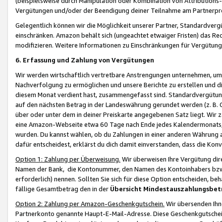
(beispielsweise durch Manipulation oder Kombination von Attributions-
Vergütungen und/oder der Beendigung deiner Teilnahme am Partnerp
Gelegentlich können wir die Möglichkeit unserer Partner, Standardv
einschränken. Amazon behält sich (ungeachtet etwaiger Fristen) das Re
modifizieren. Weitere Informationen zu Einschränkungen für Vergütung
6. Erfassung und Zahlung von Vergütungen
Wir werden wirtschaftlich vertretbare Anstrengungen unternehmen, um 
Nachverfolgung zu ermöglichen und unsere Berichte zu erstellen und di
diesem Monat verdient hast, zusammengefasst sind. Standardvergütung
auf den nächsten Betrag in der Landeswährung gerundet werden (z. B. C
über oder unter dem in deiner Preiskarte angegebenen Satz liegt. Wir
eine Amazon-Webseite etwa 60 Tage nach Ende jedes Kalendermonats, i
wurden. Du kannst wählen, ob du Zahlungen in einer anderen Währung
dafür entscheidest, erklärst du dich damit einverstanden, dass die K
Option 1: Zahlung per Überweisung.
Wir überweisen Ihre Vergütung dir
Namen der Bank, die Kontonummer, den Namen des Kontoinhabers bzw. a
erforderlich) nennen. Sollten Sie sich für diese Option entscheiden, be
fällige Gesamtbetrag den in der
Übersicht Mindestauszahlungsbet
Option 2: Zahlung per Amazon-Geschenkgutschein.
Wir übersenden Ihne
Partnerkonto genannte Haupt-E-Mail-Adresse. Diese Geschenkgutschei