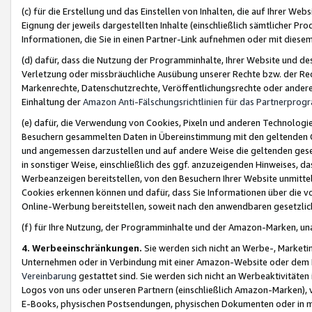
(c) für die Erstellung und das Einstellen von Inhalten, die auf Ihrer We
Eignung der jeweils dargestellten Inhalte (einschließlich sämtlicher 
Informationen, die Sie in einen Partner-Link aufnehmen oder mit diese
(d) dafür, dass die Nutzung der Programminhalte, Ihrer Website und des 
Verletzung oder missbräuchliche Ausübung unserer Rechte bzw. der Recht
Markenrechte, Datenschutzrechte, Veröffentlichungsrechte oder anderer
Einhaltung der
Amazon Anti-Fälschungsrichtlinien für das Partnerpro
(e) dafür, die Verwendung von Cookies, Pixeln und anderen Technologien
Besuchern gesammelten Daten in Übereinstimmung mit den geltenden Ge
und angemessen darzustellen und auf andere Weise die geltenden geset
in sonstiger Weise, einschließlich des ggf. anzuzeigenden Hinweises, d
Werbeanzeigen bereitstellen, von den Besuchern Ihrer Website unmitte
Cookies erkennen können und dafür, dass Sie Informationen über die v
Online-Werbung bereitstellen, soweit nach den anwendbaren gesetzlic
(f) für Ihre Nutzung, der Programminhalte und der Amazon-Marken, u
4. Werbeeinschränkungen.
Sie werden sich nicht an Werbe-, Market
Unternehmen oder in Verbindung mit einer Amazon-Website oder dem Pa
Vereinbarung
gestattet sind. Sie werden sich nicht an Werbeaktivitäten
Logos von uns oder unseren Partnern (einschließlich Amazon-Marken), 
E-Books, physischen Postsendungen, physischen Dokumenten oder in 