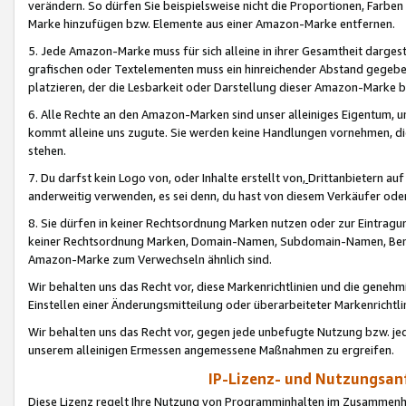
verändern. So dürfen Sie beispielsweise nicht die Proportionen, Farb
Marke hinzufügen bzw. Elemente aus einer Amazon-Marke entfernen.
5. Jede Amazon-Marke muss für sich alleine in ihrer Gesamtheit darge
grafischen oder Textelementen muss ein hinreichender Abstand gegebe
platzieren, der die Lesbarkeit oder Darstellung dieser Amazon-Marke b
6. Alle Rechte an den Amazon-Marken sind unser alleiniges Eigentum, 
kommt alleine uns zugute. Sie werden keine Handlungen vornehmen, 
stehen.
7. Du darfst kein Logo von, oder Inhalte erstellt von,
Drittanbietern au
anderweitig verwenden, es sei denn, du hast von diesem Verkäufer oder
8. Sie dürfen in keiner Rechtsordnung Marken nutzen oder zur Eintragu
keiner Rechtsordnung Marken, Domain-Namen, Subdomain-Namen, Benu
Amazon-Marke zum Verwechseln ähnlich sind.
Wir behalten uns das Recht vor, diese Markenrichtlinien und die gene
Einstellen einer Änderungsmitteilung oder überarbeiteter Markenricht
Wir behalten uns das Recht vor, gegen jede unbefugte Nutzung bzw. jede 
unserem alleinigen Ermessen angemessene Maßnahmen zu ergreifen.
IP-Lizenz- und Nutzungsan
Diese Lizenz regelt Ihre Nutzung von Programminhalten im Zusammen