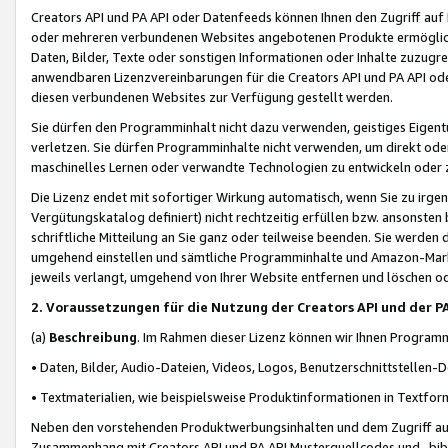
Creators API und PA API oder Datenfeeds können Ihnen den Zugriff auf D
oder mehreren verbundenen Websites angebotenen Produkte ermögliche
Daten, Bilder, Texte oder sonstigen Informationen oder Inhalte zuzugre
anwendbaren Lizenzvereinbarungen für die Creators API und PA API od
diesen verbundenen Websites zur Verfügung gestellt werden.
Sie dürfen den Programminhalt nicht dazu verwenden, geistiges Eigent
verletzen. Sie dürfen Programminhalte nicht verwenden, um direkt ode
maschinelles Lernen oder verwandte Technologien zu entwickeln oder zu
Die Lizenz endet mit sofortiger Wirkung automatisch, wenn Sie zu irg
Vergütungskatalog definiert) nicht rechtzeitig erfüllen bzw. ansonsten
schriftliche Mitteilung an Sie ganz oder teilweise beenden. Sie werden
umgehend einstellen und sämtliche Programminhalte und Amazon-Marke
jeweils verlangt, umgehend von Ihrer Website entfernen und löschen od
2. Voraussetzungen für die Nutzung der Creators API und der P
(a)
Beschreibung
. Im Rahmen dieser Lizenz können wir Ihnen Programmi
• Daten, Bilder, Audio-Dateien, Videos, Logos, Benutzerschnittstellen-
• Textmaterialien, wie beispielsweise Produktinformationen in Textfor
Neben den vorstehenden Produktwerbungsinhalten und dem Zugriff auf 
Zusammenhang mit Creators API und PA API Musterquellcodes und -bibli