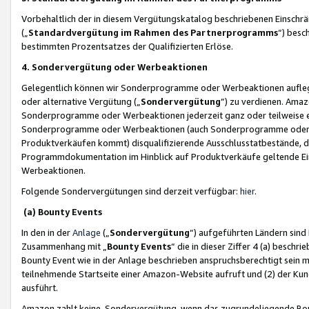
Vorbehaltlich der in diesem Vergütungskatalog beschriebenen Einschr
(„
Standardvergütung im Rahmen des Partnerprogramms
“) besc
bestimmten Prozentsatzes der Qualifizierten Erlöse.
4. Sondervergütung oder Werbeaktionen
Gelegentlich können wir Sonderprogramme oder Werbeaktionen auflegen,
oder alternative Vergütung („
Sondervergütung
”) zu verdienen. Amazo
Sonderprogramme oder Werbeaktionen jederzeit ganz oder teilweise einz
Sonderprogramme oder Werbeaktionen (auch Sonderprogramme oder We
Produktverkäufen kommt) disqualifizierende Ausschlusstatbestände, di
Programmdokumentation im Hinblick auf Produktverkäufe geltende E
Werbeaktionen.
Folgende Sondervergütungen sind derzeit verfügbar:
hier
.
(a) Bounty Events
In den in der
Anlage
(„
Sondervergütung
“) aufgeführten Ländern sind
Zusammenhang mit „
Bounty Events
“ die in dieser Ziffer 4 (a) besch
Bounty Event wie in der Anlage beschrieben anspruchsberechtigt sein mu
teilnehmende Startseite einer Amazon-Website aufruft und (2) der Kun
ausführt.
Amazon zahlt keine Sondervergütung, wenn das zugrundeliegende Boun