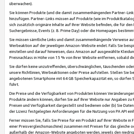
überwachen).
Sie können Produkte (und die damit zusammenhängenden Partner-Links)
hinzufügen. Partner-Links müssen auf Produkte (wie im Produktkatalog de
sich zusätzlich originäre Inhalte auf Ihrer Website befinden, die für 
Suchergebnisse, Events (z. B. Prime Day) oder die Homepages bestimmte
Sie müssen sämtliche Links und damit zusammenhängende Verweise auf z
Werbeaktion auf der jeweiligen Amazon-Website endet. Falls Sie beisp
einstellen und darauf hinweisen, dass Amazon auf ausgewählte Kleidun
Preisnachlass in Höhe von 15 % von Ihrer Website entfernen, sobald di
Sie dürfen keine unzutreffenden, überschwänglichen, täuschenden od
unsere Richtlinien, Werbeaktionen oder Preise aufstellen. Stellen Sie 
angebotenen Smartphone mit 64 GB Speicherkapazität ein, so dürfen S
führt.
Die Preise und die Verfügbarkeit von Produkten können Veränderungen 
Produkte ändern können, dürfen Sie auf Ihrer Website nur Angaben zu P
Preisen und Verfügbarkeit dargestellt sind bedienen oder (b) Sie Daten
der Lizenz festgelegten Anforderungen für die Nutzung von PA API einh
Ferner müssen Sie, falls Sie Preise für ein Produkt auf Ihrer Website in 
einer Preisvergleichsmaschine) zusammen mit Preisen für das gleiche o
außerhalb der Amazon-Website angeboten werden, jeweils den niedrigst