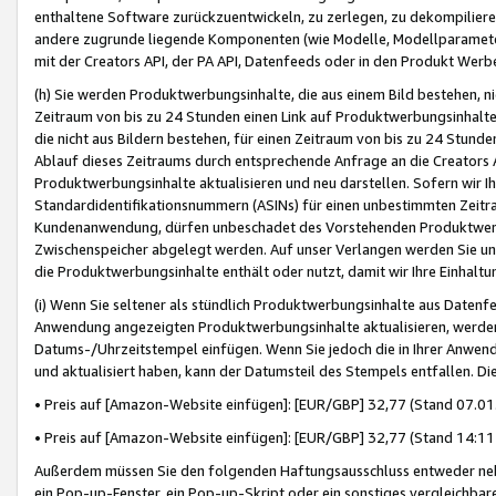
enthaltene Software zurückzuentwickeln, zu zerlegen, zu dekompilier
andere zugrunde liegende Komponenten (wie Modelle, Modellparameter
mit der Creators API, der PA API, Datenfeeds oder in den Produkt Werb
(h) Sie werden Produktwerbungsinhalte, die aus einem Bild bestehen, ni
Zeitraum von bis zu 24 Stunden einen Link auf Produktwerbungsinhalte
die nicht aus Bildern bestehen, für einen Zeitraum von bis zu 24 Stund
Ablauf dieses Zeitraums durch entsprechende Anfrage an die Creators 
Produktwerbungsinhalte aktualisieren und neu darstellen. Sofern wir Ih
Standardidentifikationsnummern (ASINs) für einen unbestimmten Zeitra
Kundenanwendung, dürfen unbeschadet des Vorstehenden Produktwerbu
Zwischenspeicher abgelegt werden. Auf unser Verlangen werden Sie un
die Produktwerbungsinhalte enthält oder nutzt, damit wir Ihre Einhalt
(i) Wenn Sie seltener als stündlich Produktwerbungsinhalte aus Datenfe
Anwendung angezeigten Produktwerbungsinhalte aktualisieren, werden 
Datums-/Uhrzeitstempel einfügen. Wenn Sie jedoch die in Ihrer Anwe
und aktualisiert haben, kann der Datumsteil des Stempels entfallen. Dies
• Preis auf [Amazon-Website einfügen]: [EUR/GBP] 32,77 (Stand 07.01.
• Preis auf [Amazon-Website einfügen]: [EUR/GBP] 32,77 (Stand 14:11 
Außerdem müssen Sie den folgenden Haftungsausschluss entweder neb
ein Pop-up-Fenster, ein Pop-up-Skript oder ein sonstiges vergleichba