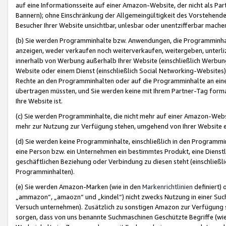
auf eine Informationsseite auf einer Amazon-Website, der nicht als Part
Bannern); ohne Einschränkung der Allgemeingültigkeit des Vorstehende
Besucher Ihrer Website unsichtbar, unlesbar oder unentzifferbar mache
(b) Sie werden Programminhalte bzw. Anwendungen, die Programminhalt
anzeigen, weder verkaufen noch weiterverkaufen, weitergeben, unterli
innerhalb von Werbung außerhalb Ihrer Website (einschließlich Werbun
Website oder einem Dienst (einschließlich Social Networking-Website
Rechte an den Programminhalten oder auf die Programminhalte an eine a
übertragen müssten, und Sie werden keine mit Ihrem Partner-Tag formati
Ihre Website ist.
(c) Sie werden Programminhalte, die nicht mehr auf einer Amazon-Websit
mehr zur Nutzung zur Verfügung stehen, umgehend von Ihrer Website e
(d) Sie werden keine Programminhalte, einschließlich in den Programmin
eine Person bzw. ein Unternehmen ein bestimmtes Produkt, eine Dienstle
geschäftlichen Beziehung oder Verbindung zu diesen steht (einschließli
Programminhalten).
(e) Sie werden Amazon-Marken (wie in den
Markenrichtlinien
definiert) 
„ammazon“, „amaozn“ und „kindel“) nicht zwecks Nutzung in einer Suc
Versuch unternehmen). Zusätzlich zu sonstigen Amazon zur Verfügung 
sorgen, dass von uns benannte Suchmaschinen Geschützte Begriffe (wie 