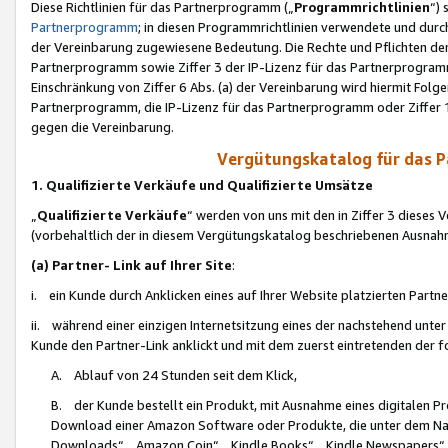
Diese Richtlinien für das Partnerprogramm („
Programmrichtlinien
“)
Partnerprogramm
; in diesen Programmrichtlinien verwendete und durch
der Vereinbarung zugewiesene Bedeutung. Die Rechte und Pflichten de
Partnerprogramm sowie Ziffer 3 der IP-Lizenz für das Partnerprogram
Einschränkung von Ziffer 6 Abs. (a) der Vereinbarung wird hiermit Fol
Partnerprogramm, die IP-Lizenz für das Partnerprogramm oder Ziffer 1
gegen die Vereinbarung.
Vergütungskatalog für das 
1. Qualifizierte Verkäufe und Qualifizierte Umsätze
„
Qualifizierte Verkäufe
“ werden von uns mit den in Ziffer 3 diese
(vorbehaltlich der in diesem Vergütungskatalog beschriebenen Ausnah
(a) Partner- Link auf Ihrer Site
:
i. ein Kunde durch Anklicken eines auf Ihrer Website platzierten Part
ii. während einer einzigen Internetsitzung eines der nachstehend unter (i)
Kunde den Partner-Link anklickt und mit dem zuerst eintretenden der f
A. Ablauf von 24 Stunden seit dem Klick,
B. der Kunde bestellt ein Produkt, mit Ausnahme eines digitalen P
Download einer Amazon Software oder Produkte, die unter dem N
Downloads“, „Amazon Coin“, „Kindle Books“, „Kindle Newspapers“, „