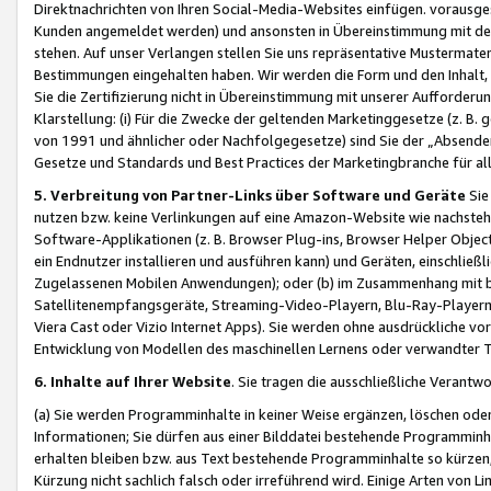
Direktnachrichten von Ihren Social-Media-Websites einfügen. vorausg
Kunden angemeldet werden) und ansonsten in Übereinstimmung mit der
stehen. Auf unser Verlangen stellen Sie uns repräsentative Mustermater
Bestimmungen eingehalten haben. Wir werden die Form und den Inhalt, di
Sie die Zertifizierung nicht in Übereinstimmung mit unserer Aufforderu
Klarstellung: (i) Für die Zwecke der geltenden Marketinggesetze (z. 
von 1991 und ähnlicher oder Nachfolgegesetze) sind Sie der „Absender“ j
Gesetze und Standards und Best Practices der Marketingbranche für 
5. Verbreitung von Partner-Links über Software und Geräte
Sie
nutzen bzw. keine Verlinkungen auf eine Amazon-Website wie nachsteh
Software-Applikationen (z. B. Browser Plug-ins, Browser Helper Objec
ein Endnutzer installieren und ausführen kann) und Geräten, einschlie
Zugelassenen Mobilen Anwendungen); oder (b) im Zusammenhang mit bzw.
Satellitenempfangsgeräte, Streaming-Video-Playern, Blu-Ray-Playern 
Viera Cast oder Vizio Internet Apps). Sie werden ohne ausdrückliche v
Entwicklung von Modellen des maschinellen Lernens oder verwandter 
6. Inhalte auf Ihrer Website
. Sie tragen die ausschließliche Verantwo
(a) Sie werden Programminhalte in keiner Weise ergänzen, löschen oder
Informationen; Sie dürfen aus einer Bilddatei bestehende Programminhal
erhalten bleiben bzw. aus Text bestehende Programminhalte so kürzen, 
Kürzung nicht sachlich falsch oder irreführend wird. Einige Arten von L