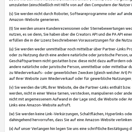
umzuleiten (einschließlich mit Hilfe von auf den Computern der Nutzer i
(s) Sie werden nicht durch Roboter, Softwareprogramme oder auf andere
Amazon-Website generieren.
(t) Sie werden unsere Kundenrezensionen oder Sternebewertungen wed
nutzen, es sei denn, Sie haben über die Creators API und die PA API e
erfüllen die in der Lizenz beschriebenen Voraussetzungen für die Nutzu
(u) Sie werden weder unmittelbar noch mittelbar über Partner-Links P
oder zu Nutzung durch eine andere natürliche oder juristische Person,
Geschäftspartnern nicht gestatten bzw. diese nicht dazu auffordern od
andere natürliche oder juristische Person, unmittelbar oder mittelbar
zu Wiederverkaufs- oder gewerblichen Zwecken (gleich welcher Art) 
auf Ihrer Website zum Wiederverkauf oder für gewerbliche Nutzungen 
(v) Sie werden die URL Ihrer Website, die die Partner-Links enthält b
werden, nicht in einer Weise tarnen, verstecken, manipulieren oder and
nicht mit angemessenem Aufwand in der Lage sind, die Website oder A
Links eine Amazon-Website aufruft.
(w) Sie werden keine Link-Verkürzungen, Schaltflächen, Hyperlinks ode
dahingehend hervorrufen, dass Sie auf eine Amazon-Website verlinken
(x) Auf unser Verlangen hin legen Sie uns eine schriftliche Bestätigung