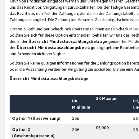
Kauf von Produkten eingelöst werden und unterliegen unseren Geschäf
uns das Recht vor, Vergütungen zurückzuhalten, bis der fällige Gesamt
das Recht vor, den Teil der Zahlungen, der den in der Zahlungstabelle 
Zahlungsart angibst. Die Zahlung per Amazon-Geschenkgutschein ist in
Option 3: Zahlung per Scheck.
Wir übersenden Ihnen einen Scheck in Höh
Sollten Sie sich für diese Option entscheiden, behalten wir uns das Rec
den in der
Übersicht Mindestauszahlungsbeträge
genannten Mindest
der
Übersicht Mindestauszahlungsbeträge
angegebene Bearbeitung
und Schweden nicht verfügbar.
Sollten Sie keine gültigen Informationen für die Zahlungsoption bereit
oder die Auszahlung verdienter Vergütung zurückhalten, bis Sie eine A
Übersicht Mindestauszahlungsbeträge
UK Maxium
UK
FR,
Minimum
un
Option 1 (Überweisung)
25£
25
£5,000
Option 2
25£
25
(Geschenkgutschein)