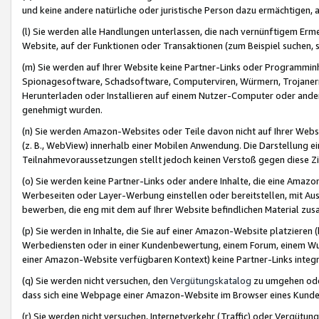
und keine andere natürliche oder juristische Person dazu ermächtigen, a
(l) Sie werden alle Handlungen unterlassen, die nach vernünftigem Erme
Website, auf der Funktionen oder Transaktionen (zum Beispiel suchen, s
(m) Sie werden auf Ihrer Website keine Partner-Links oder Programmin
Spionagesoftware, Schadsoftware, Computerviren, Würmern, Trojaner
Herunterladen oder Installieren auf einem Nutzer-Computer oder ande
genehmigt wurden.
(n) Sie werden Amazon-Websites oder Teile davon nicht auf Ihrer Websi
(z. B., WebView) innerhalb einer Mobilen Anwendung. Die Darstellung ein
Teilnahmevoraussetzungen stellt jedoch keinen Verstoß gegen diese Zif
(o) Sie werden keine Partner-Links oder andere Inhalte, die eine Am
Werbeseiten oder Layer-Werbung einstellen oder bereitstellen, mit Au
bewerben, die eng mit dem auf Ihrer Website befindlichen Material z
(p) Sie werden in Inhalte, die Sie auf einer Amazon-Website platzier
Werbediensten oder in einer Kundenbewertung, einem Forum, einem Wun
einer Amazon-Website verfügbaren Kontext) keine Partner-Links integr
(q) Sie werden nicht versuchen, den
Vergütungskatalog
zu umgehen oder
dass sich eine Webpage einer Amazon-Website im Browser eines Kunden 
(r) Sie werden nicht versuchen, Internetverkehr (Traffic) oder Vergü