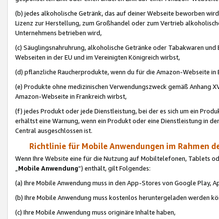
(b) jedes alkoholische Getränk, das auf deiner Webseite beworben wird
Lizenz zur Herstellung, zum Großhandel oder zum Vertrieb alkoholisch
Unternehmens betrieben wird,
(c) Säuglingsnahruhrung, alkoholische Getränke oder Tabakwaren und E
Webseiten in der EU und im Vereinigten Königreich wirbst,
(d) pflanzliche Raucherprodukte, wenn du für die Amazon-Webseite in B
(e) Produkte ohne medizinischen Verwendungszweck gemäß Anhang XVI 
Amazon-Webseite in Frankreich wirbst,
(f) jedes Produkt oder jede Dienstleistung, bei der es sich um ein Prod
erhältst eine Warnung, wenn ein Produkt oder eine Dienstleistung in de
Central ausgeschlossen ist.
Richtlinie für Mobile Anwendungen im Rahmen de
Wenn Ihre Website eine für die Nutzung auf Mobiltelefonen, Tablets 
„
Mobile Anwendung
“) enthält, gilt Folgendes:
(a) Ihre Mobile Anwendung muss in den App-Stores von Google Play, A
(b) Ihre Mobile Anwendung muss kostenlos heruntergeladen werden könn
(c) Ihre Mobile Anwendung muss originäre Inhalte haben,