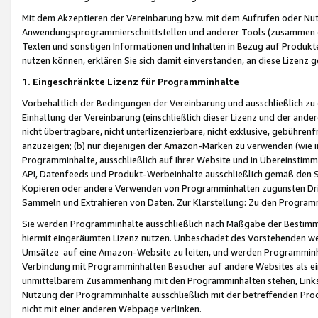
Mit dem Akzeptieren der Vereinbarung bzw. mit dem Aufrufen oder Nutz
Anwendungsprogrammierschnittstellen und anderer Tools (zusammen die
Texten und sonstigen Informationen und Inhalten in Bezug auf Produkte
nutzen können, erklären Sie sich damit einverstanden, an diese Lizenz 
1. Eingeschränkte Lizenz für Programminhalte
Vorbehaltlich der Bedingungen der Vereinbarung und ausschließlich z
Einhaltung der Vereinbarung (einschließlich dieser Lizenz und der ande
nicht übertragbare, nicht unterlizenzierbare, nicht exklusive, gebühren
anzuzeigen; (b) nur diejenigen der Amazon-Marken zu verwenden (wie in 
Programminhalte, ausschließlich auf Ihrer Website und in Übereinstimmu
API, Datenfeeds und Produkt-Werbeinhalte ausschließlich gemäß den Spe
Kopieren oder andere Verwenden von Programminhalten zugunsten Dri
Sammeln und Extrahieren von Daten. Zur Klarstellung: Zu den Program
Sie werden Programminhalte ausschließlich nach Maßgabe der Besti
hiermit eingeräumten Lizenz nutzen. Unbeschadet des Vorstehenden we
Umsätze auf eine Amazon-Website zu leiten, und werden Programminhal
Verbindung mit Programminhalten Besucher auf andere Websites als ein
unmittelbarem Zusammenhang mit den Programminhalten stehen, Links z
Nutzung der Programminhalte ausschließlich mit der betreffenden Pr
nicht mit einer anderen Webpage verlinken.