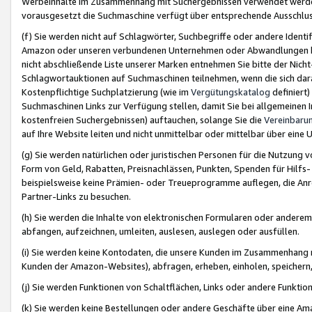
Werbeinhalte im Zusammenhang mit Suchergebnissen verwendet werden,
vorausgesetzt die Suchmaschine verfügt über entsprechende Ausschlu
(f) Sie werden nicht auf Schlagwörter, Suchbegriffe oder andere Ident
Amazon oder unseren verbundenen Unternehmen oder Abwandlungen bzw
nicht abschließende Liste unserer Marken entnehmen Sie bitte der Nich
Schlagwortauktionen auf Suchmaschinen teilnehmen, wenn die sich da
Kostenpflichtige Suchplatzierung (wie im
Vergütungskatalog
definiert
Suchmaschinen Links zur Verfügung stellen, damit Sie bei allgemeinen I
kostenfreien Suchergebnissen) auftauchen, solange Sie die
Vereinbaru
auf Ihre Website leiten und nicht unmittelbar oder mittelbar über eine
(g) Sie werden natürlichen oder juristischen Personen für die Nutzung 
Form von Geld, Rabatten, Preisnachlässen, Punkten, Spenden für Hilfs
beispielsweise keine Prämien- oder Treueprogramme auflegen, die Anrei
Partner-Links zu besuchen.
(h) Sie werden die Inhalte von elektronischen Formularen oder anderem M
abfangen, aufzeichnen, umleiten, auslesen, auslegen oder ausfüllen.
(i) Sie werden keine Kontodaten, die unsere Kunden im Zusammenhang 
Kunden der Amazon-Websites), abfragen, erheben, einholen, speichern,
(j) Sie werden Funktionen von Schaltflächen, Links oder andere Funkti
(k) Sie werden keine Bestellungen oder andere Geschäfte über eine Ama