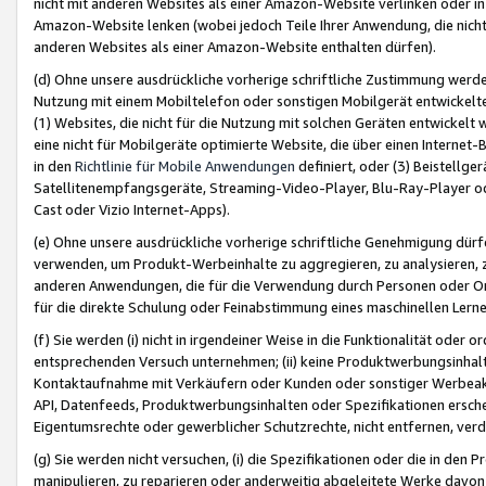
nicht mit anderen Websites als einer Amazon-Website verlinken oder i
Amazon-Website lenken (wobei jedoch Teile Ihrer Anwendung, die nich
anderen Websites als einer Amazon-Website enthalten dürfen).
(d) Ohne unsere ausdrückliche vorherige schriftliche Zustimmung werd
Nutzung mit einem Mobiltelefon oder sonstigen Mobilgerät entwickelt
(1) Websites, die nicht für die Nutzung mit solchen Geräten entwickelt
eine nicht für Mobilgeräte optimierte Website, die über einen Interne
in den
Richtlinie für Mobile Anwendungen
definiert, oder (3) Beistellge
Satellitenempfangsgeräte, Streaming-Video-Player, Blu-Ray-Player ode
Cast oder Vizio Internet-Apps).
(e) Ohne unsere ausdrückliche vorherige schriftliche Genehmigung dürfe
verwenden, um Produkt-Werbeinhalte zu aggregieren, zu analysieren, 
anderen Anwendungen, die für die Verwendung durch Personen oder Or
für die direkte Schulung oder Feinabstimmung eines maschinellen Lern
(f) Sie werden (i) nicht in irgendeiner Weise in die Funktionalität ode
entsprechenden Versuch unternehmen; (ii) keine Produktwerbungsinha
Kontaktaufnahme mit Verkäufern oder Kunden oder sonstiger Werbeaktiv
API, Datenfeeds, Produktwerbungsinhalten oder Spezifikationen erschei
Eigentumsrechte oder gewerblicher Schutzrechte, nicht entfernen, verd
(g) Sie werden nicht versuchen, (i) die Spezifikationen oder die in de
manipulieren, zu reparieren oder anderweitig abgeleitete Werke davon z