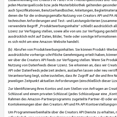
jeden Musterquellcode bzw. jede Musterbibliothek geltenden gesonder
auch Spezifikationen, Benutzerhandbücher, Anleitungen, Begleitmaterial
denen die für die ordnungsgemäße Nutzung von Creators API und PA A
technischen Anforderungen und Test- und Leistungskriterien (zusammen
verwendete Begriff „Produktwerbungsinhalte“ schließt ausdrücklich al
Lizenz zur Verfügung stellen, sowie alle von uns zur Verfügung gestel
ausdrücklich nicht auf Daten, Bilder, Texte oder sonstige Informatione
es sich nicht um eine Amazon-Website handelt.
(b) Abrufen von Produktwerbungsinhalten. Sie können Produkt-Werbein
ausdrückliche vorherige schriftliche Genehmigung erteilt haben, könn
wir über die Creators API Feeds zur Verfügung stellen. Wenn Sie Produk
Nutzung von Datenfeeds dieser Lizenz. Sie erkennen an, dass wir Creat
API oder Datenfeeds jederzeit ändern, auslaufen lassen oder neu veröffe
Verantwortung liegt, sicherzustellen, dass Ihr Zugriff auf die und Ihr
jeweiligen Zeitpunkt aktuellen Anforderungen (einschließlich dieser Liz
Zur Identifizierung Ihres Kontos und zum Stellen von Anfragen an Crea
Schlüssel und einem privaten Schlüssel (jedes Schlüsselpaar eine „Kon
Rahmen des Amazon-Partnerprogramms zugeteilte Partner-ID oder ein
Kontokennungen über den Creators API und PA API Kontoerstellungspro
Um Programmwerbeinhalte über die Creators API Dienste zu erhalten, m