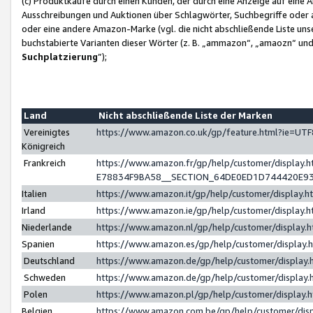
(c) Produktkäufe durch einen Kunden, der durch eine Anzeige auf eine 
Ausschreibungen und Auktionen über Schlagwörter, Suchbegriffe oder 
oder eine andere Amazon-Marke (vgl. die nicht abschließende Liste un
buchstabierte Varianten dieser Wörter (z. B. „ammazon“, „amaozn“ und „
Suchplatzierung
”);
Land
Nicht abschließende Liste der Marken
Vereinigtes
https://www.amazon.co.uk/gp/feature.html?ie=U
Königreich
Frankreich
https://www.amazon.fr/gp/help/customer/displa
E78834F9BA58__SECTION_64DE0ED1D744420E9
Italien
https://www.amazon.it/gp/help/customer/display
Irland
https://www.amazon.ie/gp/help/customer/displa
Niederlande
https://www.amazon.nl/gp/help/customer/display
Spanien
https://www.amazon.es/gp/help/customer/display
Deutschland
https://www.amazon.de/gp/help/customer/displa
Schweden
https://www.amazon.de/gp/help/customer/displa
Polen
https://www.amazon.pl/gp/help/customer/display
Belgien
https://www.amazon.com.be/gp/help/customer/d