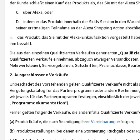
der Kunde schließt einen Kauf des Produkts ab, das Sie mit der Alexa 
C. über Alexa, oder
D. indem er das Produkt innerhalb der Skills Session in den Waren
seiner erstmaligen Teilnahme an der Alexa Shopping Action abschlie
iii. das Produkt, das Sie mit der Alexa-Einkaufsaktion vorgestellt ha
ihm bezahlt.
Die aus den einzelnen Qualifizierten Verkäufen generierten „
Qualifizi
Qualifizierten Verkäufe einnehmen, abzüglich etwaiger Versandkosten
Mehrwertsteuer), Servicegebühren, Gutschriften, Preisnachlässe, Bear
2. Ausgeschlossene Verkäufe
Unbeschadet des Vorstehenden gelten Qualifizierte Verkäufe nicht als
Vergütungskatalog für das Partnerprogramm oder andere Bestimmungen,
wir jeweils für das Partnerprogramm festlegen, einschließlich der jewe
„
Programmdokumentation
“).
Ferner gelten folgende Verkäufe, die andernfalls Qualifizierte Verkä
(a) Produktkäufe, die nach Beendigung Ihrer
Vereinbarung
erfolgen;
(b) Produktbestellungen, bei denen eine Stornierung, Rückgabe oder R