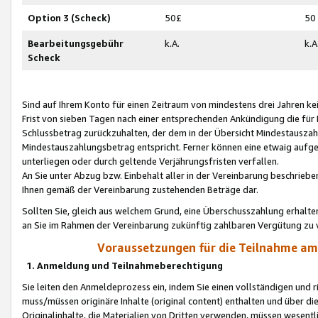
Option 3 (Scheck)
50£
50
Bearbeitungsgebühr
k.A.
k.A
Scheck
Sind auf Ihrem Konto für einen Zeitraum von mindestens drei Jahren kein
Frist von sieben Tagen nach einer entsprechenden Ankündigung die für
Schlussbetrag zurückzuhalten, der dem in der Übersicht Mindestausz
Mindestauszahlungsbetrag entspricht. Ferner können eine etwaig aufg
unterliegen oder durch geltende Verjährungsfristen verfallen.
An Sie unter Abzug bzw. Einbehalt aller in der Vereinbarung beschrieb
Ihnen gemäß der Vereinbarung zustehenden Beträge dar.
Sollten Sie, gleich aus welchem Grund, eine Überschusszahlung erhalte
an Sie im Rahmen der Vereinbarung zukünftig zahlbaren Vergütung zu 
Voraussetzungen für die Teilnahme a
1. Anmeldung und Teilnahmeberechtigung
Sie leiten den Anmeldeprozess ein, indem Sie einen vollständigen und 
muss/müssen originäre Inhalte (original content) enthalten und über d
Originalinhalte, die Materialien von Dritten verwenden, müssen wese