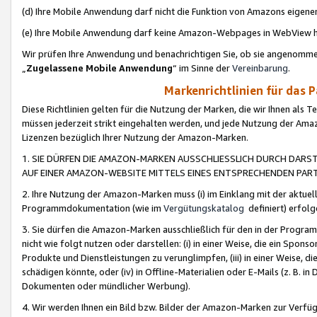
(d) Ihre Mobile Anwendung darf nicht die Funktion von Amazons eige
(e) Ihre Mobile Anwendung darf keine Amazon-Webpages in WebView 
Wir prüfen Ihre Anwendung und benachrichtigen Sie, ob sie angenomm
„
Zugelassene Mobile Anwendung
“ im Sinne der
Vereinbarung
.
Markenrichtlinien für das 
Diese Richtlinien gelten für die Nutzung der Marken, die wir Ihnen als 
müssen jederzeit strikt eingehalten werden, und jede Nutzung der Ama
Lizenzen bezüglich Ihrer Nutzung der Amazon-Marken.
1. SIE DÜRFEN DIE AMAZON-MARKEN AUSSCHLIESSLICH DURCH DARS
AUF EINER AMAZON-WEBSITE MITTELS EINES ENTSPRECHENDEN PART
2. Ihre Nutzung der Amazon-Marken muss (i) im Einklang mit der aktuells
Programmdokumentation (wie im
Vergütungskatalog
definiert) erfolg
3. Sie dürfen die Amazon-Marken ausschließlich für den in der Progr
nicht wie folgt nutzen oder darstellen: (i) in einer Weise, die ein Spo
Produkte und Dienstleistungen zu verunglimpfen, (iii) in einer Weise
schädigen könnte, oder (iv) in Offline-Materialien oder E-Mails (z. B.
Dokumenten oder mündlicher Werbung).
4. Wir werden Ihnen ein Bild bzw. Bilder der Amazon-Marken zur Verfüg