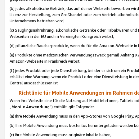
(b) jedes alkoholische Getränk, das auf deiner Webseite beworben wird
Lizenz zur Herstellung, zum Großhandel oder zum Vertrieb alkoholisch
Unternehmens betrieben wird,
(c) Säuglingsnahruhrung, alkoholische Getränke oder Tabakwaren und E
Webseiten in der EU und im Vereinigten Königreich wirbst,
(d) pflanzliche Raucherprodukte, wenn du für die Amazon-Webseite in B
(e) Produkte ohne medizinischen Verwendungszweck gemäß Anhang XVI 
Amazon-Webseite in Frankreich wirbst,
(f) jedes Produkt oder jede Dienstleistung, bei der es sich um ein Prod
erhältst eine Warnung, wenn ein Produkt oder eine Dienstleistung in de
Central ausgeschlossen ist.
Richtlinie für Mobile Anwendungen im Rahmen de
Wenn Ihre Website eine für die Nutzung auf Mobiltelefonen, Tablets 
„
Mobile Anwendung
“) enthält, gilt Folgendes:
(a) Ihre Mobile Anwendung muss in den App-Stores von Google Play, A
(b) Ihre Mobile Anwendung muss kostenlos heruntergeladen werden könn
(c) Ihre Mobile Anwendung muss originäre Inhalte haben,