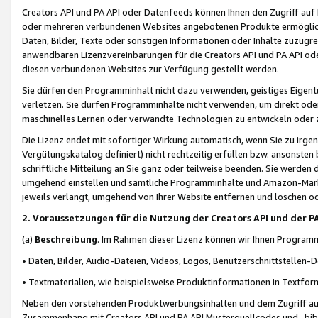
Creators API und PA API oder Datenfeeds können Ihnen den Zugriff auf D
oder mehreren verbundenen Websites angebotenen Produkte ermögliche
Daten, Bilder, Texte oder sonstigen Informationen oder Inhalte zuzugre
anwendbaren Lizenzvereinbarungen für die Creators API und PA API od
diesen verbundenen Websites zur Verfügung gestellt werden.
Sie dürfen den Programminhalt nicht dazu verwenden, geistiges Eigent
verletzen. Sie dürfen Programminhalte nicht verwenden, um direkt ode
maschinelles Lernen oder verwandte Technologien zu entwickeln oder zu
Die Lizenz endet mit sofortiger Wirkung automatisch, wenn Sie zu irg
Vergütungskatalog definiert) nicht rechtzeitig erfüllen bzw. ansonsten
schriftliche Mitteilung an Sie ganz oder teilweise beenden. Sie werden
umgehend einstellen und sämtliche Programminhalte und Amazon-Marke
jeweils verlangt, umgehend von Ihrer Website entfernen und löschen od
2. Voraussetzungen für die Nutzung der Creators API und der P
(a)
Beschreibung
. Im Rahmen dieser Lizenz können wir Ihnen Programmi
• Daten, Bilder, Audio-Dateien, Videos, Logos, Benutzerschnittstellen-
• Textmaterialien, wie beispielsweise Produktinformationen in Textfor
Neben den vorstehenden Produktwerbungsinhalten und dem Zugriff auf 
Zusammenhang mit Creators API und PA API Musterquellcodes und -bibli