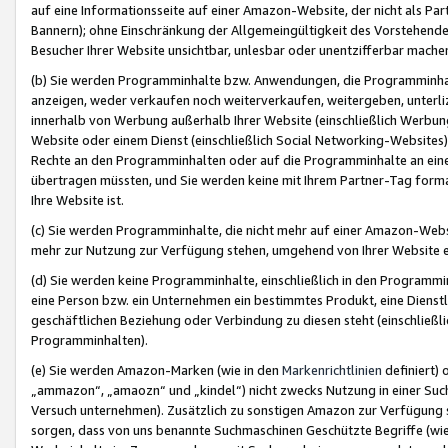
auf eine Informationsseite auf einer Amazon-Website, der nicht als Part
Bannern); ohne Einschränkung der Allgemeingültigkeit des Vorstehende
Besucher Ihrer Website unsichtbar, unlesbar oder unentzifferbar mache
(b) Sie werden Programminhalte bzw. Anwendungen, die Programminhalt
anzeigen, weder verkaufen noch weiterverkaufen, weitergeben, unterli
innerhalb von Werbung außerhalb Ihrer Website (einschließlich Werbun
Website oder einem Dienst (einschließlich Social Networking-Website
Rechte an den Programminhalten oder auf die Programminhalte an eine a
übertragen müssten, und Sie werden keine mit Ihrem Partner-Tag formati
Ihre Website ist.
(c) Sie werden Programminhalte, die nicht mehr auf einer Amazon-Websit
mehr zur Nutzung zur Verfügung stehen, umgehend von Ihrer Website e
(d) Sie werden keine Programminhalte, einschließlich in den Programmin
eine Person bzw. ein Unternehmen ein bestimmtes Produkt, eine Dienstle
geschäftlichen Beziehung oder Verbindung zu diesen steht (einschließli
Programminhalten).
(e) Sie werden Amazon-Marken (wie in den
Markenrichtlinien
definiert) 
„ammazon“, „amaozn“ und „kindel“) nicht zwecks Nutzung in einer Suc
Versuch unternehmen). Zusätzlich zu sonstigen Amazon zur Verfügung 
sorgen, dass von uns benannte Suchmaschinen Geschützte Begriffe (wie 