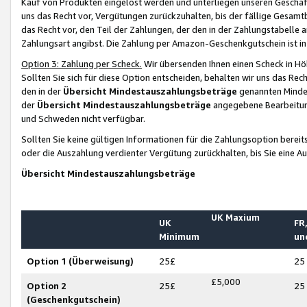
Kauf von Produkten eingelöst werden und unterliegen unseren Geschäf
uns das Recht vor, Vergütungen zurückzuhalten, bis der fällige Gesamt
das Recht vor, den Teil der Zahlungen, der den in der Zahlungstabelle 
Zahlungsart angibst. Die Zahlung per Amazon-Geschenkgutschein ist in
Option 3: Zahlung per Scheck.
Wir übersenden Ihnen einen Scheck in Höh
Sollten Sie sich für diese Option entscheiden, behalten wir uns das Rec
den in der
Übersicht Mindestauszahlungsbeträge
genannten Mindest
der
Übersicht Mindestauszahlungsbeträge
angegebene Bearbeitung
und Schweden nicht verfügbar.
Sollten Sie keine gültigen Informationen für die Zahlungsoption bereit
oder die Auszahlung verdienter Vergütung zurückhalten, bis Sie eine A
Übersicht Mindestauszahlungsbeträge
UK Maxium
UK
FR,
Minimum
un
Option 1 (Überweisung)
25£
25
£5,000
Option 2
25£
25
(Geschenkgutschein)