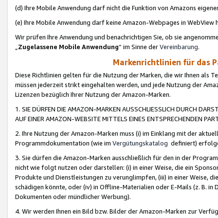
(d) Ihre Mobile Anwendung darf nicht die Funktion von Amazons eige
(e) Ihre Mobile Anwendung darf keine Amazon-Webpages in WebView 
Wir prüfen Ihre Anwendung und benachrichtigen Sie, ob sie angenomm
„
Zugelassene Mobile Anwendung
“ im Sinne der
Vereinbarung
.
Markenrichtlinien für das 
Diese Richtlinien gelten für die Nutzung der Marken, die wir Ihnen als 
müssen jederzeit strikt eingehalten werden, und jede Nutzung der Ama
Lizenzen bezüglich Ihrer Nutzung der Amazon-Marken.
1. SIE DÜRFEN DIE AMAZON-MARKEN AUSSCHLIESSLICH DURCH DARS
AUF EINER AMAZON-WEBSITE MITTELS EINES ENTSPRECHENDEN PART
2. Ihre Nutzung der Amazon-Marken muss (i) im Einklang mit der aktuells
Programmdokumentation (wie im
Vergütungskatalog
definiert) erfolg
3. Sie dürfen die Amazon-Marken ausschließlich für den in der Progr
nicht wie folgt nutzen oder darstellen: (i) in einer Weise, die ein Spo
Produkte und Dienstleistungen zu verunglimpfen, (iii) in einer Weise
schädigen könnte, oder (iv) in Offline-Materialien oder E-Mails (z. B.
Dokumenten oder mündlicher Werbung).
4. Wir werden Ihnen ein Bild bzw. Bilder der Amazon-Marken zur Verfüg