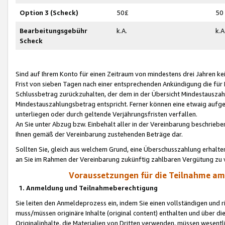
Option 3 (Scheck)
50£
50
Bearbeitungsgebühr
k.A.
k.A
Scheck
Sind auf Ihrem Konto für einen Zeitraum von mindestens drei Jahren kein
Frist von sieben Tagen nach einer entsprechenden Ankündigung die für
Schlussbetrag zurückzuhalten, der dem in der Übersicht Mindestausz
Mindestauszahlungsbetrag entspricht. Ferner können eine etwaig aufg
unterliegen oder durch geltende Verjährungsfristen verfallen.
An Sie unter Abzug bzw. Einbehalt aller in der Vereinbarung beschrieb
Ihnen gemäß der Vereinbarung zustehenden Beträge dar.
Sollten Sie, gleich aus welchem Grund, eine Überschusszahlung erhalte
an Sie im Rahmen der Vereinbarung zukünftig zahlbaren Vergütung zu 
Voraussetzungen für die Teilnahme a
1. Anmeldung und Teilnahmeberechtigung
Sie leiten den Anmeldeprozess ein, indem Sie einen vollständigen und 
muss/müssen originäre Inhalte (original content) enthalten und über d
Originalinhalte, die Materialien von Dritten verwenden, müssen wese