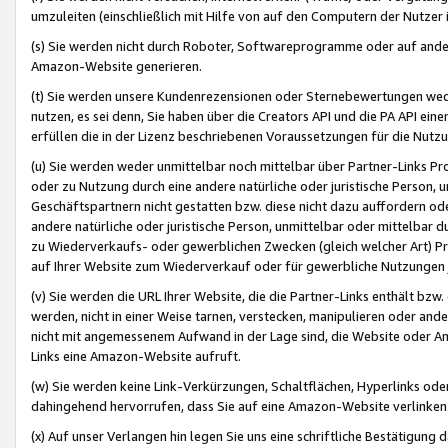
umzuleiten (einschließlich mit Hilfe von auf den Computern der Nutzer i
(s) Sie werden nicht durch Roboter, Softwareprogramme oder auf andere
Amazon-Website generieren.
(t) Sie werden unsere Kundenrezensionen oder Sternebewertungen wed
nutzen, es sei denn, Sie haben über die Creators API und die PA API e
erfüllen die in der Lizenz beschriebenen Voraussetzungen für die Nutzu
(u) Sie werden weder unmittelbar noch mittelbar über Partner-Links P
oder zu Nutzung durch eine andere natürliche oder juristische Person,
Geschäftspartnern nicht gestatten bzw. diese nicht dazu auffordern od
andere natürliche oder juristische Person, unmittelbar oder mittelbar
zu Wiederverkaufs- oder gewerblichen Zwecken (gleich welcher Art) 
auf Ihrer Website zum Wiederverkauf oder für gewerbliche Nutzungen 
(v) Sie werden die URL Ihrer Website, die die Partner-Links enthält b
werden, nicht in einer Weise tarnen, verstecken, manipulieren oder and
nicht mit angemessenem Aufwand in der Lage sind, die Website oder A
Links eine Amazon-Website aufruft.
(w) Sie werden keine Link-Verkürzungen, Schaltflächen, Hyperlinks ode
dahingehend hervorrufen, dass Sie auf eine Amazon-Website verlinken
(x) Auf unser Verlangen hin legen Sie uns eine schriftliche Bestätigung