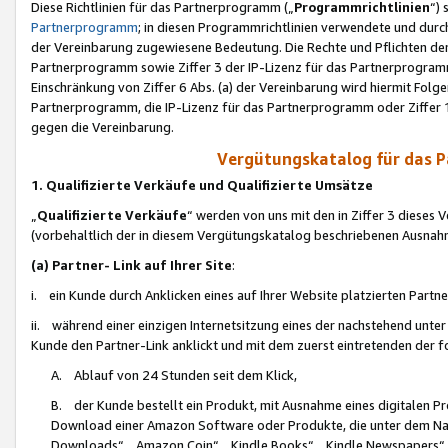
Diese Richtlinien für das Partnerprogramm („
Programmrichtlinien
“)
Partnerprogramm
; in diesen Programmrichtlinien verwendete und durch
der Vereinbarung zugewiesene Bedeutung. Die Rechte und Pflichten de
Partnerprogramm sowie Ziffer 3 der IP-Lizenz für das Partnerprogram
Einschränkung von Ziffer 6 Abs. (a) der Vereinbarung wird hiermit Fol
Partnerprogramm, die IP-Lizenz für das Partnerprogramm oder Ziffer 1
gegen die Vereinbarung.
Vergütungskatalog für das 
1. Qualifizierte Verkäufe und Qualifizierte Umsätze
„
Qualifizierte Verkäufe
“ werden von uns mit den in Ziffer 3 diese
(vorbehaltlich der in diesem Vergütungskatalog beschriebenen Ausnah
(a) Partner- Link auf Ihrer Site
:
i. ein Kunde durch Anklicken eines auf Ihrer Website platzierten Part
ii. während einer einzigen Internetsitzung eines der nachstehend unter (i)
Kunde den Partner-Link anklickt und mit dem zuerst eintretenden der f
A. Ablauf von 24 Stunden seit dem Klick,
B. der Kunde bestellt ein Produkt, mit Ausnahme eines digitalen P
Download einer Amazon Software oder Produkte, die unter dem N
Downloads“, „Amazon Coin“, „Kindle Books“, „Kindle Newspapers“, „