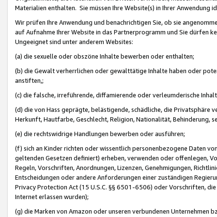
Materialien enthalten. Sie müssen Ihre Website(s) in Ihrer Anwendung ide
Wir prüfen Ihre Anwendung und benachrichtigen Sie, ob sie angenommen
auf Aufnahme Ihrer Website in das Partnerprogramm und Sie dürfen kei
Ungeeignet sind unter anderem Websites:
(a) die sexuelle oder obszöne Inhalte bewerben oder enthalten;
(b) die Gewalt verherrlichen oder gewalttätige Inhalte haben oder pot
anstiften,;
(c) die falsche, irreführende, diffamierende oder verleumderische Inha
(d) die von Hass geprägte, belästigende, schädliche, die Privatsphäre v
Herkunft, Hautfarbe, Geschlecht, Religion, Nationalität, Behinderung, 
(e) die rechtswidrige Handlungen bewerben oder ausführen;
(f) sich an Kinder richten oder wissentlich personenbezogene Daten vo
geltenden Gesetzen definiert) erheben, verwenden oder offenlegen, Vo
Regeln, Vorschriften, Anordnungen, Lizenzen, Genehmigungen, Richtlini
Entscheidungen oder andere Anforderungen einer zuständigen Regierung
Privacy Protection Act (15 U.S.C. §§ 6501-6506) oder Vorschriften, di
Internet erlassen wurden);
(g) die Marken von Amazon oder unseren verbundenen Unternehmen b