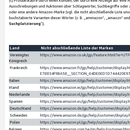
(c) Produktkäufe durch einen Kunden, der durch eine Anzeige auf eine 
Ausschreibungen und Auktionen über Schlagwörter, Suchbegriffe oder 
oder eine andere Amazon-Marke (vgl. die nicht abschließende Liste un
buchstabierte Varianten dieser Wörter (z. B. „ammazon“, „amaozn“ und „
Suchplatzierung
”);
Land
Nicht abschließende Liste der Marken
Vereinigtes
https://www.amazon.co.uk/gp/feature.html?ie=U
Königreich
Frankreich
https://www.amazon.fr/gp/help/customer/displa
E78834F9BA58__SECTION_64DE0ED1D744420E9
Italien
https://www.amazon.it/gp/help/customer/display
Irland
https://www.amazon.ie/gp/help/customer/displa
Niederlande
https://www.amazon.nl/gp/help/customer/display
Spanien
https://www.amazon.es/gp/help/customer/display
Deutschland
https://www.amazon.de/gp/help/customer/displa
Schweden
https://www.amazon.de/gp/help/customer/displa
Polen
https://www.amazon.pl/gp/help/customer/display
Belgien
https://www.amazon.com.be/gp/help/customer/d