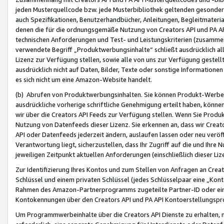
jeden Musterquellcode bzw. jede Musterbibliothek geltenden gesonder
auch Spezifikationen, Benutzerhandbücher, Anleitungen, Begleitmaterial
denen die für die ordnungsgemäße Nutzung von Creators API und PA A
technischen Anforderungen und Test- und Leistungskriterien (zusammen
verwendete Begriff „Produktwerbungsinhalte“ schließt ausdrücklich al
Lizenz zur Verfügung stellen, sowie alle von uns zur Verfügung gestel
ausdrücklich nicht auf Daten, Bilder, Texte oder sonstige Informatione
es sich nicht um eine Amazon-Website handelt.
(b) Abrufen von Produktwerbungsinhalten. Sie können Produkt-Werbein
ausdrückliche vorherige schriftliche Genehmigung erteilt haben, könn
wir über die Creators API Feeds zur Verfügung stellen. Wenn Sie Produk
Nutzung von Datenfeeds dieser Lizenz. Sie erkennen an, dass wir Creat
API oder Datenfeeds jederzeit ändern, auslaufen lassen oder neu veröffe
Verantwortung liegt, sicherzustellen, dass Ihr Zugriff auf die und Ihr
jeweiligen Zeitpunkt aktuellen Anforderungen (einschließlich dieser Liz
Zur Identifizierung Ihres Kontos und zum Stellen von Anfragen an Crea
Schlüssel und einem privaten Schlüssel (jedes Schlüsselpaar eine „Kon
Rahmen des Amazon-Partnerprogramms zugeteilte Partner-ID oder ein
Kontokennungen über den Creators API und PA API Kontoerstellungspro
Um Programmwerbeinhalte über die Creators API Dienste zu erhalten, m