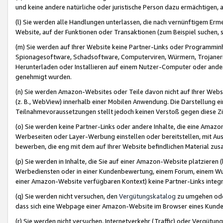
und keine andere natürliche oder juristische Person dazu ermächtigen, a
(l) Sie werden alle Handlungen unterlassen, die nach vernünftigem Erme
Website, auf der Funktionen oder Transaktionen (zum Beispiel suchen, s
(m) Sie werden auf Ihrer Website keine Partner-Links oder Programmin
Spionagesoftware, Schadsoftware, Computerviren, Würmern, Trojaner
Herunterladen oder Installieren auf einem Nutzer-Computer oder ande
genehmigt wurden.
(n) Sie werden Amazon-Websites oder Teile davon nicht auf Ihrer Websi
(z. B., WebView) innerhalb einer Mobilen Anwendung. Die Darstellung ein
Teilnahmevoraussetzungen stellt jedoch keinen Verstoß gegen diese Zif
(o) Sie werden keine Partner-Links oder andere Inhalte, die eine Am
Werbeseiten oder Layer-Werbung einstellen oder bereitstellen, mit Au
bewerben, die eng mit dem auf Ihrer Website befindlichen Material z
(p) Sie werden in Inhalte, die Sie auf einer Amazon-Website platzier
Werbediensten oder in einer Kundenbewertung, einem Forum, einem Wun
einer Amazon-Website verfügbaren Kontext) keine Partner-Links integr
(q) Sie werden nicht versuchen, den
Vergütungskatalog
zu umgehen oder
dass sich eine Webpage einer Amazon-Website im Browser eines Kunden 
(r) Sie werden nicht versuchen, Internetverkehr (Traffic) oder Vergü