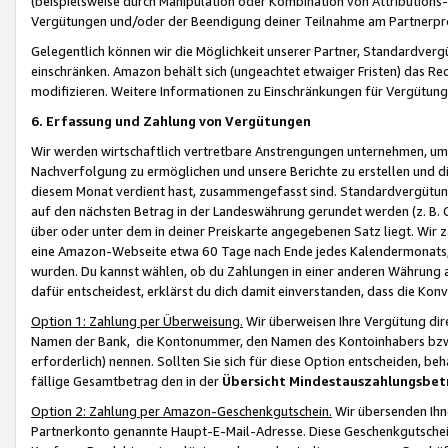
(beispielsweise durch Manipulation oder Kombination von Attributions-
Vergütungen und/oder der Beendigung deiner Teilnahme am Partnerp
Gelegentlich können wir die Möglichkeit unserer Partner, Standardv
einschränken. Amazon behält sich (ungeachtet etwaiger Fristen) das Re
modifizieren. Weitere Informationen zu Einschränkungen für Vergütung
6. Erfassung und Zahlung von Vergütungen
Wir werden wirtschaftlich vertretbare Anstrengungen unternehmen, um 
Nachverfolgung zu ermöglichen und unsere Berichte zu erstellen und di
diesem Monat verdient hast, zusammengefasst sind. Standardvergütung
auf den nächsten Betrag in der Landeswährung gerundet werden (z. B. C
über oder unter dem in deiner Preiskarte angegebenen Satz liegt. Wir
eine Amazon-Webseite etwa 60 Tage nach Ende jedes Kalendermonats, i
wurden. Du kannst wählen, ob du Zahlungen in einer anderen Währung
dafür entscheidest, erklärst du dich damit einverstanden, dass die K
Option 1: Zahlung per Überweisung.
Wir überweisen Ihre Vergütung dir
Namen der Bank, die Kontonummer, den Namen des Kontoinhabers bzw. a
erforderlich) nennen. Sollten Sie sich für diese Option entscheiden, be
fällige Gesamtbetrag den in der
Übersicht Mindestauszahlungsbet
Option 2: Zahlung per Amazon-Geschenkgutschein.
Wir übersenden Ihne
Partnerkonto genannte Haupt-E-Mail-Adresse. Diese Geschenkgutschei