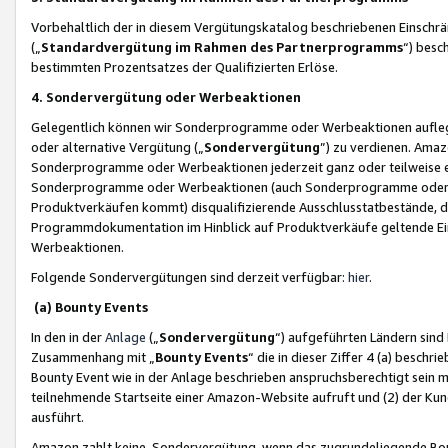
Vorbehaltlich der in diesem Vergütungskatalog beschriebenen Einschr
(„
Standardvergütung im Rahmen des Partnerprogramms
“) besc
bestimmten Prozentsatzes der Qualifizierten Erlöse.
4. Sondervergütung oder Werbeaktionen
Gelegentlich können wir Sonderprogramme oder Werbeaktionen auflegen,
oder alternative Vergütung („
Sondervergütung
”) zu verdienen. Amazo
Sonderprogramme oder Werbeaktionen jederzeit ganz oder teilweise einz
Sonderprogramme oder Werbeaktionen (auch Sonderprogramme oder We
Produktverkäufen kommt) disqualifizierende Ausschlusstatbestände, di
Programmdokumentation im Hinblick auf Produktverkäufe geltende E
Werbeaktionen.
Folgende Sondervergütungen sind derzeit verfügbar:
hier
.
(a) Bounty Events
In den in der
Anlage
(„
Sondervergütung
“) aufgeführten Ländern sind
Zusammenhang mit „
Bounty Events
“ die in dieser Ziffer 4 (a) besch
Bounty Event wie in der Anlage beschrieben anspruchsberechtigt sein mu
teilnehmende Startseite einer Amazon-Website aufruft und (2) der Kun
ausführt.
Amazon zahlt keine Sondervergütung, wenn das zugrundeliegende Boun