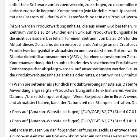
enthaltene Software zurückzuentwickeln, zu zerlegen, zu dekompilier
andere zugrunde liegende Komponenten (wie Modelle, Modellparameter
mit der Creators API, der PA API, Datenfeeds oder in den Produkt Werb
(h) Sie werden Produktwerbungsinhalte, die aus einem Bild bestehen, ni
Zeitraum von bis zu 24 Stunden einen Link auf Produktwerbungsinhalte
die nicht aus Bildern bestehen, für einen Zeitraum von bis zu 24 Stund
Ablauf dieses Zeitraums durch entsprechende Anfrage an die Creators 
Produktwerbungsinhalte aktualisieren und neu darstellen. Sofern wir Ih
Standardidentifikationsnummern (ASINs) für einen unbestimmten Zeitra
Kundenanwendung, dürfen unbeschadet des Vorstehenden Produktwerbu
Zwischenspeicher abgelegt werden. Auf unser Verlangen werden Sie un
die Produktwerbungsinhalte enthält oder nutzt, damit wir Ihre Einhalt
(i) Wenn Sie seltener als stündlich Produktwerbungsinhalte aus Datenfe
Anwendung angezeigten Produktwerbungsinhalte aktualisieren, werden 
Datums-/Uhrzeitstempel einfügen. Wenn Sie jedoch die in Ihrer Anwe
und aktualisiert haben, kann der Datumsteil des Stempels entfallen. Dies
• Preis auf [Amazon-Website einfügen]: [EUR/GBP] 32,77 (Stand 07.01.
• Preis auf [Amazon-Website einfügen]: [EUR/GBP] 32,77 (Stand 14:11 
Außerdem müssen Sie den folgenden Haftungsausschluss entweder neb
ein Pop-up-Fenster, ein Pop-up-Skript oder ein sonstiges vergleichba