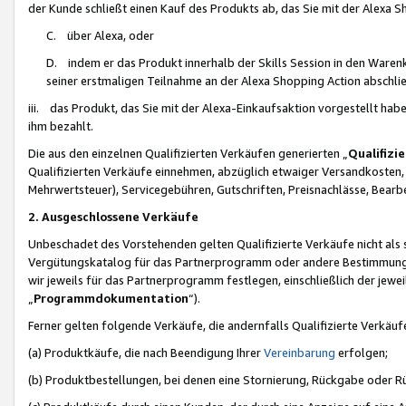
der Kunde schließt einen Kauf des Produkts ab, das Sie mit der Alexa 
C. über Alexa, oder
D. indem er das Produkt innerhalb der Skills Session in den Waren
seiner erstmaligen Teilnahme an der Alexa Shopping Action abschlie
iii. das Produkt, das Sie mit der Alexa-Einkaufsaktion vorgestellt ha
ihm bezahlt.
Die aus den einzelnen Qualifizierten Verkäufen generierten „
Qualifizi
Qualifizierten Verkäufe einnehmen, abzüglich etwaiger Versandkosten
Mehrwertsteuer), Servicegebühren, Gutschriften, Preisnachlässe, Bear
2. Ausgeschlossene Verkäufe
Unbeschadet des Vorstehenden gelten Qualifizierte Verkäufe nicht als
Vergütungskatalog für das Partnerprogramm oder andere Bestimmungen,
wir jeweils für das Partnerprogramm festlegen, einschließlich der jewe
„
Programmdokumentation
“).
Ferner gelten folgende Verkäufe, die andernfalls Qualifizierte Verkä
(a) Produktkäufe, die nach Beendigung Ihrer
Vereinbarung
erfolgen;
(b) Produktbestellungen, bei denen eine Stornierung, Rückgabe oder R