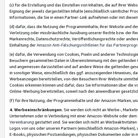
(c) für die Erstellung und das Einstellen von Inhalten, die auf Ihrer We
Eignung der jeweils dargestellten Inhalte (einschließlich sämtlicher 
Informationen, die Sie in einen Partner-Link aufnehmen oder mit diese
(d) dafür, dass die Nutzung der Programminhalte, Ihrer Website und des 
Verletzung oder missbräuchliche Ausübung unserer Rechte bzw. der Recht
Markenrechte, Datenschutzrechte, Veröffentlichungsrechte oder anderer
Einhaltung der
Amazon Anti-Fälschungsrichtlinien für das Partnerpro
(e) dafür, die Verwendung von Cookies, Pixeln und anderen Technologien
Besuchern gesammelten Daten in Übereinstimmung mit den geltenden Ge
und angemessen darzustellen und auf andere Weise die geltenden geset
in sonstiger Weise, einschließlich des ggf. anzuzeigenden Hinweises, d
Werbeanzeigen bereitstellen, von den Besuchern Ihrer Website unmitte
Cookies erkennen können und dafür, dass Sie Informationen über die v
Online-Werbung bereitstellen, soweit nach den anwendbaren gesetzlic
(f) für Ihre Nutzung, der Programminhalte und der Amazon-Marken, u
4. Werbeeinschränkungen.
Sie werden sich nicht an Werbe-, Market
Unternehmen oder in Verbindung mit einer Amazon-Website oder dem Pa
Vereinbarung
gestattet sind. Sie werden sich nicht an Werbeaktivitäten
Logos von uns oder unseren Partnern (einschließlich Amazon-Marken), 
E-Books, physischen Postsendungen, physischen Dokumenten oder in 