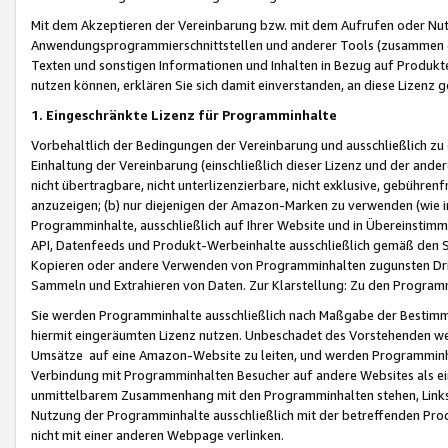
Mit dem Akzeptieren der Vereinbarung bzw. mit dem Aufrufen oder Nutz
Anwendungsprogrammierschnittstellen und anderer Tools (zusammen die
Texten und sonstigen Informationen und Inhalten in Bezug auf Produkte
nutzen können, erklären Sie sich damit einverstanden, an diese Lizenz 
1. Eingeschränkte Lizenz für Programminhalte
Vorbehaltlich der Bedingungen der Vereinbarung und ausschließlich z
Einhaltung der Vereinbarung (einschließlich dieser Lizenz und der ande
nicht übertragbare, nicht unterlizenzierbare, nicht exklusive, gebühren
anzuzeigen; (b) nur diejenigen der Amazon-Marken zu verwenden (wie in 
Programminhalte, ausschließlich auf Ihrer Website und in Übereinstimmu
API, Datenfeeds und Produkt-Werbeinhalte ausschließlich gemäß den Spe
Kopieren oder andere Verwenden von Programminhalten zugunsten Dri
Sammeln und Extrahieren von Daten. Zur Klarstellung: Zu den Program
Sie werden Programminhalte ausschließlich nach Maßgabe der Besti
hiermit eingeräumten Lizenz nutzen. Unbeschadet des Vorstehenden we
Umsätze auf eine Amazon-Website zu leiten, und werden Programminhal
Verbindung mit Programminhalten Besucher auf andere Websites als ein
unmittelbarem Zusammenhang mit den Programminhalten stehen, Links z
Nutzung der Programminhalte ausschließlich mit der betreffenden Pr
nicht mit einer anderen Webpage verlinken.