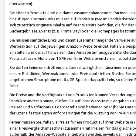
überwachen).
Sie können Produkte (und die damit zusammenhängenden Partner-Links)
hinzufügen. Partner-Links müssen auf Produkte (wie im Produktkatalog de
sich zusätzlich originäre Inhalte auf Ihrer Website befinden, die für 
Suchergebnisse, Events (z. B. Prime Day) oder die Homepages bestimmte
Sie müssen sämtliche Links und damit zusammenhängende Verweise auf z
Werbeaktion auf der jeweiligen Amazon-Website endet. Falls Sie beisp
einstellen und darauf hinweisen, dass Amazon auf ausgewählte Kleidun
Preisnachlass in Höhe von 15 % von Ihrer Website entfernen, sobald di
Sie dürfen keine unzutreffenden, überschwänglichen, täuschenden od
unsere Richtlinien, Werbeaktionen oder Preise aufstellen. Stellen Sie 
angebotenen Smartphone mit 64 GB Speicherkapazität ein, so dürfen S
führt.
Die Preise und die Verfügbarkeit von Produkten können Veränderungen 
Produkte ändern können, dürfen Sie auf Ihrer Website nur Angaben zu P
Preisen und Verfügbarkeit dargestellt sind bedienen oder (b) Sie Daten
der Lizenz festgelegten Anforderungen für die Nutzung von PA API einh
Ferner müssen Sie, falls Sie Preise für ein Produkt auf Ihrer Website in 
einer Preisvergleichsmaschine) zusammen mit Preisen für das gleiche o
außerhalb der Amazon-Website angeboten werden, jeweils den niedrigst