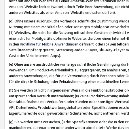
nicht mit anderen Websites als einer Amazon-Website verlinken oder i
Amazon-Website lenken (wobei jedoch Teile Ihrer Anwendung, die nich
anderen Websites als einer Amazon-Website enthalten dürfen).
(d) Ohne unsere ausdrückliche vorherige schriftliche Zustimmung werd
Nutzung mit einem Mobiltelefon oder sonstigen Mobilgerät entwickelt
(1) Websites, die nicht für die Nutzung mit solchen Geräten entwickelt
eine nicht für Mobilgeräte optimierte Website, die über einen Interne
in den
Richtlinie für Mobile Anwendungen
definiert, oder (3) Beistellge
Satellitenempfangsgeräte, Streaming-Video-Player, Blu-Ray-Player ode
Cast oder Vizio Internet-Apps).
(e) Ohne unsere ausdrückliche vorherige schriftliche Genehmigung dürfe
verwenden, um Produkt-Werbeinhalte zu aggregieren, zu analysieren, 
anderen Anwendungen, die für die Verwendung durch Personen oder Or
für die direkte Schulung oder Feinabstimmung eines maschinellen Lern
(f) Sie werden (i) nicht in irgendeiner Weise in die Funktionalität ode
entsprechenden Versuch unternehmen; (ii) keine Produktwerbungsinha
Kontaktaufnahme mit Verkäufern oder Kunden oder sonstiger Werbeaktiv
API, Datenfeeds, Produktwerbungsinhalten oder Spezifikationen erschei
Eigentumsrechte oder gewerblicher Schutzrechte, nicht entfernen, verd
(g) Sie werden nicht versuchen, (i) die Spezifikationen oder die in de
manipulieren, zu reparieren oder anderweitig abgeleitete Werke davon z