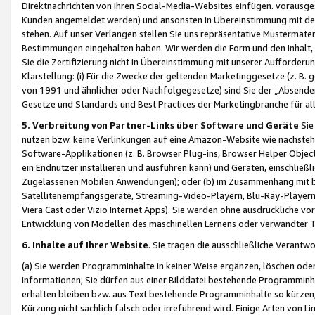
Direktnachrichten von Ihren Social-Media-Websites einfügen. vorausg
Kunden angemeldet werden) und ansonsten in Übereinstimmung mit der
stehen. Auf unser Verlangen stellen Sie uns repräsentative Mustermater
Bestimmungen eingehalten haben. Wir werden die Form und den Inhalt, di
Sie die Zertifizierung nicht in Übereinstimmung mit unserer Aufforderu
Klarstellung: (i) Für die Zwecke der geltenden Marketinggesetze (z. 
von 1991 und ähnlicher oder Nachfolgegesetze) sind Sie der „Absender“ j
Gesetze und Standards und Best Practices der Marketingbranche für 
5. Verbreitung von Partner-Links über Software und Geräte
Sie
nutzen bzw. keine Verlinkungen auf eine Amazon-Website wie nachsteh
Software-Applikationen (z. B. Browser Plug-ins, Browser Helper Objec
ein Endnutzer installieren und ausführen kann) und Geräten, einschlie
Zugelassenen Mobilen Anwendungen); oder (b) im Zusammenhang mit bzw.
Satellitenempfangsgeräte, Streaming-Video-Playern, Blu-Ray-Playern 
Viera Cast oder Vizio Internet Apps). Sie werden ohne ausdrückliche v
Entwicklung von Modellen des maschinellen Lernens oder verwandter 
6. Inhalte auf Ihrer Website
. Sie tragen die ausschließliche Verantwo
(a) Sie werden Programminhalte in keiner Weise ergänzen, löschen oder
Informationen; Sie dürfen aus einer Bilddatei bestehende Programminhal
erhalten bleiben bzw. aus Text bestehende Programminhalte so kürzen, 
Kürzung nicht sachlich falsch oder irreführend wird. Einige Arten von L