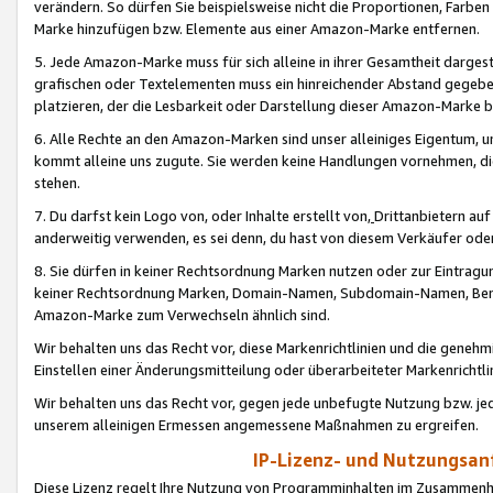
verändern. So dürfen Sie beispielsweise nicht die Proportionen, Farb
Marke hinzufügen bzw. Elemente aus einer Amazon-Marke entfernen.
5. Jede Amazon-Marke muss für sich alleine in ihrer Gesamtheit darge
grafischen oder Textelementen muss ein hinreichender Abstand gegebe
platzieren, der die Lesbarkeit oder Darstellung dieser Amazon-Marke b
6. Alle Rechte an den Amazon-Marken sind unser alleiniges Eigentum, 
kommt alleine uns zugute. Sie werden keine Handlungen vornehmen, 
stehen.
7. Du darfst kein Logo von, oder Inhalte erstellt von,
Drittanbietern au
anderweitig verwenden, es sei denn, du hast von diesem Verkäufer oder
8. Sie dürfen in keiner Rechtsordnung Marken nutzen oder zur Eintragu
keiner Rechtsordnung Marken, Domain-Namen, Subdomain-Namen, Benu
Amazon-Marke zum Verwechseln ähnlich sind.
Wir behalten uns das Recht vor, diese Markenrichtlinien und die gene
Einstellen einer Änderungsmitteilung oder überarbeiteter Markenricht
Wir behalten uns das Recht vor, gegen jede unbefugte Nutzung bzw. jede 
unserem alleinigen Ermessen angemessene Maßnahmen zu ergreifen.
IP-Lizenz- und Nutzungsan
Diese Lizenz regelt Ihre Nutzung von Programminhalten im Zusammen