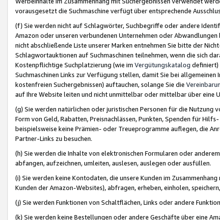
Werbeinhalte im Zusammenhang mit Suchergebnissen verwendet werden,
vorausgesetzt die Suchmaschine verfügt über entsprechende Ausschlu
(f) Sie werden nicht auf Schlagwörter, Suchbegriffe oder andere Ident
Amazon oder unseren verbundenen Unternehmen oder Abwandlungen bzw
nicht abschließende Liste unserer Marken entnehmen Sie bitte der Nich
Schlagwortauktionen auf Suchmaschinen teilnehmen, wenn die sich da
Kostenpflichtige Suchplatzierung (wie im
Vergütungskatalog
definiert
Suchmaschinen Links zur Verfügung stellen, damit Sie bei allgemeinen I
kostenfreien Suchergebnissen) auftauchen, solange Sie die
Vereinbaru
auf Ihre Website leiten und nicht unmittelbar oder mittelbar über eine
(g) Sie werden natürlichen oder juristischen Personen für die Nutzung 
Form von Geld, Rabatten, Preisnachlässen, Punkten, Spenden für Hilfs
beispielsweise keine Prämien- oder Treueprogramme auflegen, die Anrei
Partner-Links zu besuchen.
(h) Sie werden die Inhalte von elektronischen Formularen oder anderem M
abfangen, aufzeichnen, umleiten, auslesen, auslegen oder ausfüllen.
(i) Sie werden keine Kontodaten, die unsere Kunden im Zusammenhang 
Kunden der Amazon-Websites), abfragen, erheben, einholen, speichern,
(j) Sie werden Funktionen von Schaltflächen, Links oder andere Funkti
(k) Sie werden keine Bestellungen oder andere Geschäfte über eine Ama