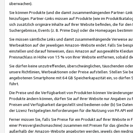
überwachen).
Sie können Produkte (und die damit zusammenhängenden Partner-Links)
hinzufügen. Partner-Links müssen auf Produkte (wie im Produktkatalog de
sich zusätzlich originäre Inhalte auf Ihrer Website befinden, die für 
Suchergebnisse, Events (z. B. Prime Day) oder die Homepages bestimmte
Sie müssen sämtliche Links und damit zusammenhängende Verweise auf z
Werbeaktion auf der jeweiligen Amazon-Website endet. Falls Sie beisp
einstellen und darauf hinweisen, dass Amazon auf ausgewählte Kleidun
Preisnachlass in Höhe von 15 % von Ihrer Website entfernen, sobald di
Sie dürfen keine unzutreffenden, überschwänglichen, täuschenden od
unsere Richtlinien, Werbeaktionen oder Preise aufstellen. Stellen Sie 
angebotenen Smartphone mit 64 GB Speicherkapazität ein, so dürfen S
führt.
Die Preise und die Verfügbarkeit von Produkten können Veränderungen 
Produkte ändern können, dürfen Sie auf Ihrer Website nur Angaben zu P
Preisen und Verfügbarkeit dargestellt sind bedienen oder (b) Sie Daten
der Lizenz festgelegten Anforderungen für die Nutzung von PA API einh
Ferner müssen Sie, falls Sie Preise für ein Produkt auf Ihrer Website in 
einer Preisvergleichsmaschine) zusammen mit Preisen für das gleiche o
außerhalb der Amazon-Website angeboten werden, jeweils den niedrigst