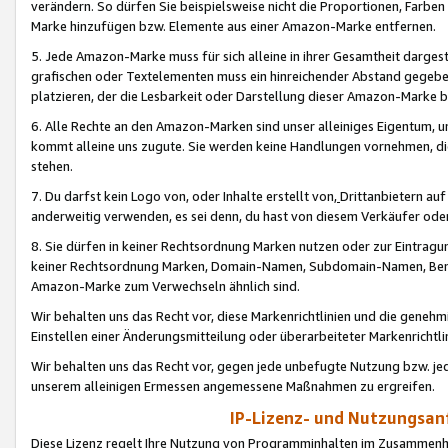
verändern. So dürfen Sie beispielsweise nicht die Proportionen, Farb
Marke hinzufügen bzw. Elemente aus einer Amazon-Marke entfernen.
5. Jede Amazon-Marke muss für sich alleine in ihrer Gesamtheit darge
grafischen oder Textelementen muss ein hinreichender Abstand gegebe
platzieren, der die Lesbarkeit oder Darstellung dieser Amazon-Marke b
6. Alle Rechte an den Amazon-Marken sind unser alleiniges Eigentum, 
kommt alleine uns zugute. Sie werden keine Handlungen vornehmen, 
stehen.
7. Du darfst kein Logo von, oder Inhalte erstellt von,
Drittanbietern au
anderweitig verwenden, es sei denn, du hast von diesem Verkäufer oder
8. Sie dürfen in keiner Rechtsordnung Marken nutzen oder zur Eintragu
keiner Rechtsordnung Marken, Domain-Namen, Subdomain-Namen, Benu
Amazon-Marke zum Verwechseln ähnlich sind.
Wir behalten uns das Recht vor, diese Markenrichtlinien und die gene
Einstellen einer Änderungsmitteilung oder überarbeiteter Markenricht
Wir behalten uns das Recht vor, gegen jede unbefugte Nutzung bzw. jede 
unserem alleinigen Ermessen angemessene Maßnahmen zu ergreifen.
IP-Lizenz- und Nutzungsan
Diese Lizenz regelt Ihre Nutzung von Programminhalten im Zusammen