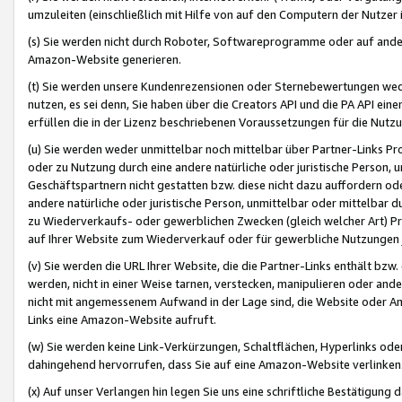
umzuleiten (einschließlich mit Hilfe von auf den Computern der Nutzer i
(s) Sie werden nicht durch Roboter, Softwareprogramme oder auf andere
Amazon-Website generieren.
(t) Sie werden unsere Kundenrezensionen oder Sternebewertungen wed
nutzen, es sei denn, Sie haben über die Creators API und die PA API e
erfüllen die in der Lizenz beschriebenen Voraussetzungen für die Nutzu
(u) Sie werden weder unmittelbar noch mittelbar über Partner-Links P
oder zu Nutzung durch eine andere natürliche oder juristische Person,
Geschäftspartnern nicht gestatten bzw. diese nicht dazu auffordern od
andere natürliche oder juristische Person, unmittelbar oder mittelbar
zu Wiederverkaufs- oder gewerblichen Zwecken (gleich welcher Art) 
auf Ihrer Website zum Wiederverkauf oder für gewerbliche Nutzungen 
(v) Sie werden die URL Ihrer Website, die die Partner-Links enthält b
werden, nicht in einer Weise tarnen, verstecken, manipulieren oder and
nicht mit angemessenem Aufwand in der Lage sind, die Website oder A
Links eine Amazon-Website aufruft.
(w) Sie werden keine Link-Verkürzungen, Schaltflächen, Hyperlinks ode
dahingehend hervorrufen, dass Sie auf eine Amazon-Website verlinken
(x) Auf unser Verlangen hin legen Sie uns eine schriftliche Bestätigung