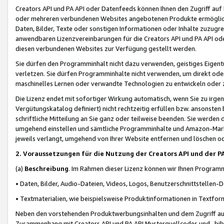
Creators API und PA API oder Datenfeeds können Ihnen den Zugriff auf D
oder mehreren verbundenen Websites angebotenen Produkte ermögliche
Daten, Bilder, Texte oder sonstigen Informationen oder Inhalte zuzugre
anwendbaren Lizenzvereinbarungen für die Creators API und PA API od
diesen verbundenen Websites zur Verfügung gestellt werden.
Sie dürfen den Programminhalt nicht dazu verwenden, geistiges Eigent
verletzen. Sie dürfen Programminhalte nicht verwenden, um direkt ode
maschinelles Lernen oder verwandte Technologien zu entwickeln oder zu
Die Lizenz endet mit sofortiger Wirkung automatisch, wenn Sie zu irg
Vergütungskatalog definiert) nicht rechtzeitig erfüllen bzw. ansonsten
schriftliche Mitteilung an Sie ganz oder teilweise beenden. Sie werden
umgehend einstellen und sämtliche Programminhalte und Amazon-Marke
jeweils verlangt, umgehend von Ihrer Website entfernen und löschen od
2. Voraussetzungen für die Nutzung der Creators API und der P
(a)
Beschreibung
. Im Rahmen dieser Lizenz können wir Ihnen Programmi
• Daten, Bilder, Audio-Dateien, Videos, Logos, Benutzerschnittstellen-
• Textmaterialien, wie beispielsweise Produktinformationen in Textfor
Neben den vorstehenden Produktwerbungsinhalten und dem Zugriff auf 
Zusammenhang mit Creators API und PA API Musterquellcodes und -bibli