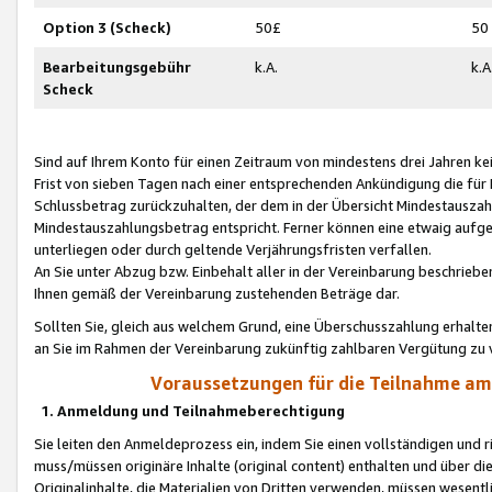
Option 3 (Scheck)
50£
50
Bearbeitungsgebühr
k.A.
k.A
Scheck
Sind auf Ihrem Konto für einen Zeitraum von mindestens drei Jahren kein
Frist von sieben Tagen nach einer entsprechenden Ankündigung die für
Schlussbetrag zurückzuhalten, der dem in der Übersicht Mindestausz
Mindestauszahlungsbetrag entspricht. Ferner können eine etwaig aufg
unterliegen oder durch geltende Verjährungsfristen verfallen.
An Sie unter Abzug bzw. Einbehalt aller in der Vereinbarung beschrieb
Ihnen gemäß der Vereinbarung zustehenden Beträge dar.
Sollten Sie, gleich aus welchem Grund, eine Überschusszahlung erhalte
an Sie im Rahmen der Vereinbarung zukünftig zahlbaren Vergütung zu 
Voraussetzungen für die Teilnahme a
1. Anmeldung und Teilnahmeberechtigung
Sie leiten den Anmeldeprozess ein, indem Sie einen vollständigen und 
muss/müssen originäre Inhalte (original content) enthalten und über d
Originalinhalte, die Materialien von Dritten verwenden, müssen wese