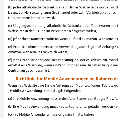
(b) jedes alkoholische Getränk, das auf deiner Webseite beworben wird
Lizenz zur Herstellung, zum Großhandel oder zum Vertrieb alkoholisch
Unternehmens betrieben wird,
(c) Säuglingsnahruhrung, alkoholische Getränke oder Tabakwaren und E
Webseiten in der EU und im Vereinigten Königreich wirbst,
(d) pflanzliche Raucherprodukte, wenn du für die Amazon-Webseite in B
(e) Produkte ohne medizinischen Verwendungszweck gemäß Anhang XVI 
Amazon-Webseite in Frankreich wirbst,
(f) jedes Produkt oder jede Dienstleistung, bei der es sich um ein Prod
erhältst eine Warnung, wenn ein Produkt oder eine Dienstleistung in de
Central ausgeschlossen ist.
Richtlinie für Mobile Anwendungen im Rahmen de
Wenn Ihre Website eine für die Nutzung auf Mobiltelefonen, Tablets 
„
Mobile Anwendung
“) enthält, gilt Folgendes:
(a) Ihre Mobile Anwendung muss in den App-Stores von Google Play, A
(b) Ihre Mobile Anwendung muss kostenlos heruntergeladen werden könn
(c) Ihre Mobile Anwendung muss originäre Inhalte haben,