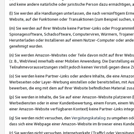
und keine andere natürliche oder juristische Person dazu ermächtigen, a
(l) Sie werden alle Handlungen unterlassen, die nach vernünftigem Erme
Website, auf der Funktionen oder Transaktionen (zum Beispiel suchen, s
(m) Sie werden auf Ihrer Website keine Partner-Links oder Programmin
Spionagesoftware, Schadsoftware, Computerviren, Würmern, Trojaner
Herunterladen oder Installieren auf einem Nutzer-Computer oder ande
genehmigt wurden.
(n) Sie werden Amazon-Websites oder Teile davon nicht auf Ihrer Websi
(z. B., WebView) innerhalb einer Mobilen Anwendung. Die Darstellung ein
Teilnahmevoraussetzungen stellt jedoch keinen Verstoß gegen diese Zif
(o) Sie werden keine Partner-Links oder andere Inhalte, die eine Am
Werbeseiten oder Layer-Werbung einstellen oder bereitstellen, mit Au
bewerben, die eng mit dem auf Ihrer Website befindlichen Material z
(p) Sie werden in Inhalte, die Sie auf einer Amazon-Website platzier
Werbediensten oder in einer Kundenbewertung, einem Forum, einem Wun
einer Amazon-Website verfügbaren Kontext) keine Partner-Links integr
(q) Sie werden nicht versuchen, den
Vergütungskatalog
zu umgehen oder
dass sich eine Webpage einer Amazon-Website im Browser eines Kunden 
(r) Sie werden nicht versuchen, Internetverkehr (Traffic) oder Vergü