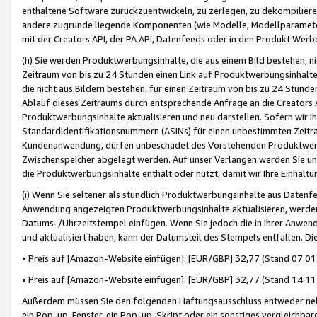
enthaltene Software zurückzuentwickeln, zu zerlegen, zu dekompilier
andere zugrunde liegende Komponenten (wie Modelle, Modellparameter
mit der Creators API, der PA API, Datenfeeds oder in den Produkt Werb
(h) Sie werden Produktwerbungsinhalte, die aus einem Bild bestehen, ni
Zeitraum von bis zu 24 Stunden einen Link auf Produktwerbungsinhalte
die nicht aus Bildern bestehen, für einen Zeitraum von bis zu 24 Stund
Ablauf dieses Zeitraums durch entsprechende Anfrage an die Creators 
Produktwerbungsinhalte aktualisieren und neu darstellen. Sofern wir Ih
Standardidentifikationsnummern (ASINs) für einen unbestimmten Zeitra
Kundenanwendung, dürfen unbeschadet des Vorstehenden Produktwerbu
Zwischenspeicher abgelegt werden. Auf unser Verlangen werden Sie un
die Produktwerbungsinhalte enthält oder nutzt, damit wir Ihre Einhalt
(i) Wenn Sie seltener als stündlich Produktwerbungsinhalte aus Datenfe
Anwendung angezeigten Produktwerbungsinhalte aktualisieren, werden 
Datums-/Uhrzeitstempel einfügen. Wenn Sie jedoch die in Ihrer Anwe
und aktualisiert haben, kann der Datumsteil des Stempels entfallen. Dies
• Preis auf [Amazon-Website einfügen]: [EUR/GBP] 32,77 (Stand 07.01.
• Preis auf [Amazon-Website einfügen]: [EUR/GBP] 32,77 (Stand 14:11 
Außerdem müssen Sie den folgenden Haftungsausschluss entweder neb
ein Pop-up-Fenster, ein Pop-up-Skript oder ein sonstiges vergleichba