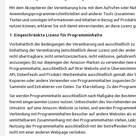
Mit dem Akzeptieren der Vereinbarung bzw. mit dem Aufrufen oder Nutz
Anwendungsprogrammierschnittstellen und anderer Tools (zusammen die
Texten und sonstigen Informationen und Inhalten in Bezug auf Produkte
nutzen können, erklären Sie sich damit einverstanden, an diese Lizenz 
1. Eingeschränkte Lizenz für Programminhalte
Vorbehaltlich der Bedingungen der Vereinbarung und ausschließlich z
Einhaltung der Vereinbarung (einschließlich dieser Lizenz und der ande
nicht übertragbare, nicht unterlizenzierbare, nicht exklusive, gebühren
anzuzeigen; (b) nur diejenigen der Amazon-Marken zu verwenden (wie in 
Programminhalte, ausschließlich auf Ihrer Website und in Übereinstimmu
API, Datenfeeds und Produkt-Werbeinhalte ausschließlich gemäß den Spe
Kopieren oder andere Verwenden von Programminhalten zugunsten Dri
Sammeln und Extrahieren von Daten. Zur Klarstellung: Zu den Program
Sie werden Programminhalte ausschließlich nach Maßgabe der Besti
hiermit eingeräumten Lizenz nutzen. Unbeschadet des Vorstehenden we
Umsätze auf eine Amazon-Website zu leiten, und werden Programminhal
Verbindung mit Programminhalten Besucher auf andere Websites als ein
unmittelbarem Zusammenhang mit den Programminhalten stehen, Links z
Nutzung der Programminhalte ausschließlich mit der betreffenden Pr
nicht mit einer anderen Webpage verlinken.