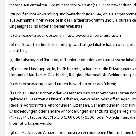
Materialien enthalten. Sie müssen Ihre Website(s) in Ihrer Anwendung ide
Wir prüfen Ihre Anwendung und benachrichtigen Sie, ob sie angenommen
auf Aufnahme Ihrer Website in das Partnerprogramm und Sie dürfen kei
Ungeeignet sind unter anderem Websites:
(a) die sexuelle oder obszöne Inhalte bewerben oder enthalten;
(b) die Gewalt verherrlichen oder gewalttätige Inhalte haben oder pot
anstiften,;
(c) die falsche, irreführende, diffamierende oder verleumderische Inha
(d) die von Hass geprägte, belästigende, schädliche, die Privatsphäre v
Herkunft, Hautfarbe, Geschlecht, Religion, Nationalität, Behinderung, 
(e) die rechtswidrige Handlungen bewerben oder ausführen;
(f) sich an Kinder richten oder wissentlich personenbezogene Daten vo
geltenden Gesetzen definiert) erheben, verwenden oder offenlegen, Vo
Regeln, Vorschriften, Anordnungen, Lizenzen, Genehmigungen, Richtlini
Entscheidungen oder andere Anforderungen einer zuständigen Regierung
Privacy Protection Act (15 U.S.C. §§ 6501-6506) oder Vorschriften, di
Internet erlassen wurden);
(g) die Marken von Amazon oder unseren verbundenen Unternehmen b