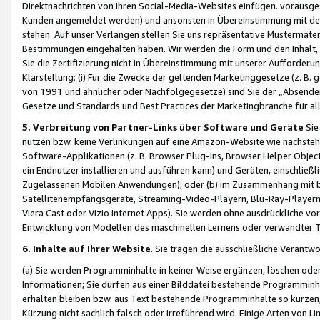
Direktnachrichten von Ihren Social-Media-Websites einfügen. vorausg
Kunden angemeldet werden) und ansonsten in Übereinstimmung mit der
stehen. Auf unser Verlangen stellen Sie uns repräsentative Mustermater
Bestimmungen eingehalten haben. Wir werden die Form und den Inhalt, di
Sie die Zertifizierung nicht in Übereinstimmung mit unserer Aufforderu
Klarstellung: (i) Für die Zwecke der geltenden Marketinggesetze (z. 
von 1991 und ähnlicher oder Nachfolgegesetze) sind Sie der „Absender“ j
Gesetze und Standards und Best Practices der Marketingbranche für 
5. Verbreitung von Partner-Links über Software und Geräte
Sie
nutzen bzw. keine Verlinkungen auf eine Amazon-Website wie nachsteh
Software-Applikationen (z. B. Browser Plug-ins, Browser Helper Objec
ein Endnutzer installieren und ausführen kann) und Geräten, einschlie
Zugelassenen Mobilen Anwendungen); oder (b) im Zusammenhang mit bzw.
Satellitenempfangsgeräte, Streaming-Video-Playern, Blu-Ray-Playern 
Viera Cast oder Vizio Internet Apps). Sie werden ohne ausdrückliche v
Entwicklung von Modellen des maschinellen Lernens oder verwandter 
6. Inhalte auf Ihrer Website
. Sie tragen die ausschließliche Verantwo
(a) Sie werden Programminhalte in keiner Weise ergänzen, löschen oder
Informationen; Sie dürfen aus einer Bilddatei bestehende Programminhal
erhalten bleiben bzw. aus Text bestehende Programminhalte so kürzen, 
Kürzung nicht sachlich falsch oder irreführend wird. Einige Arten von L