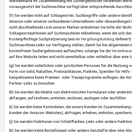
Werbeinhalte im Zusammenhang mit Suchergebnissen verwendet werden,
vorausgesetzt die Suchmaschine verfügt über entsprechende Ausschlu
(f) Sie werden nicht auf Schlagwörter, Suchbegriffe oder andere Ident
Amazon oder unseren verbundenen Unternehmen oder Abwandlungen bzw
nicht abschließende Liste unserer Marken entnehmen Sie bitte der Nich
Schlagwortauktionen auf Suchmaschinen teilnehmen, wenn die sich da
Kostenpflichtige Suchplatzierung (wie im
Vergütungskatalog
definiert
Suchmaschinen Links zur Verfügung stellen, damit Sie bei allgemeinen I
kostenfreien Suchergebnissen) auftauchen, solange Sie die
Vereinbaru
auf Ihre Website leiten und nicht unmittelbar oder mittelbar über eine
(g) Sie werden natürlichen oder juristischen Personen für die Nutzung 
Form von Geld, Rabatten, Preisnachlässen, Punkten, Spenden für Hilfs
beispielsweise keine Prämien- oder Treueprogramme auflegen, die Anrei
Partner-Links zu besuchen.
(h) Sie werden die Inhalte von elektronischen Formularen oder anderem M
abfangen, aufzeichnen, umleiten, auslesen, auslegen oder ausfüllen.
(i) Sie werden keine Kontodaten, die unsere Kunden im Zusammenhang 
Kunden der Amazon-Websites), abfragen, erheben, einholen, speichern,
(j) Sie werden Funktionen von Schaltflächen, Links oder andere Funkti
(k) Sie werden keine Bestellungen oder andere Geschäfte über eine Ama