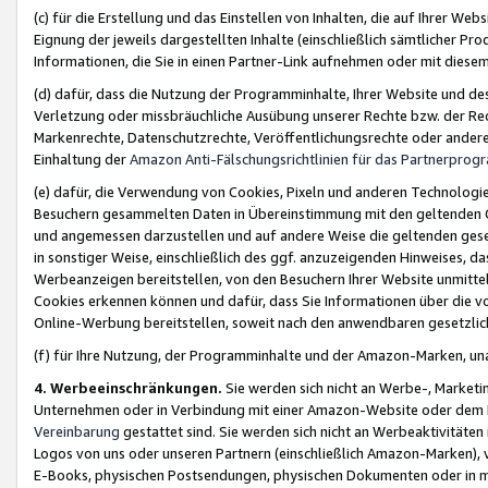
(c) für die Erstellung und das Einstellen von Inhalten, die auf Ihrer We
Eignung der jeweils dargestellten Inhalte (einschließlich sämtlicher 
Informationen, die Sie in einen Partner-Link aufnehmen oder mit diese
(d) dafür, dass die Nutzung der Programminhalte, Ihrer Website und des 
Verletzung oder missbräuchliche Ausübung unserer Rechte bzw. der Recht
Markenrechte, Datenschutzrechte, Veröffentlichungsrechte oder anderer
Einhaltung der
Amazon Anti-Fälschungsrichtlinien für das Partnerpro
(e) dafür, die Verwendung von Cookies, Pixeln und anderen Technologien
Besuchern gesammelten Daten in Übereinstimmung mit den geltenden Ge
und angemessen darzustellen und auf andere Weise die geltenden geset
in sonstiger Weise, einschließlich des ggf. anzuzeigenden Hinweises, d
Werbeanzeigen bereitstellen, von den Besuchern Ihrer Website unmitte
Cookies erkennen können und dafür, dass Sie Informationen über die v
Online-Werbung bereitstellen, soweit nach den anwendbaren gesetzlic
(f) für Ihre Nutzung, der Programminhalte und der Amazon-Marken, u
4. Werbeeinschränkungen.
Sie werden sich nicht an Werbe-, Market
Unternehmen oder in Verbindung mit einer Amazon-Website oder dem Pa
Vereinbarung
gestattet sind. Sie werden sich nicht an Werbeaktivitäten
Logos von uns oder unseren Partnern (einschließlich Amazon-Marken), 
E-Books, physischen Postsendungen, physischen Dokumenten oder in 