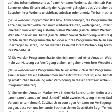
auf eine Informationsseite auf einer Amazon-Website, der nicht als Part
Bannern); ohne Einschränkung der Allgemeingültigkeit des Vorstehende
Besucher Ihrer Website unsichtbar, unlesbar oder unentzifferbar mache
(b) Sie werden Programminhalte bzw. Anwendungen, die Programminhalt
anzeigen, weder verkaufen noch weiterverkaufen, weitergeben, unterli
innerhalb von Werbung außerhalb Ihrer Website (einschließlich Werbun
Website oder einem Dienst (einschließlich Social Networking-Website
Rechte an den Programminhalten oder auf die Programminhalte an eine a
übertragen müssten, und Sie werden keine mit Ihrem Partner-Tag formati
Ihre Website ist.
(c) Sie werden Programminhalte, die nicht mehr auf einer Amazon-Websit
mehr zur Nutzung zur Verfügung stehen, umgehend von Ihrer Website e
(d) Sie werden keine Programminhalte, einschließlich in den Programmin
eine Person bzw. ein Unternehmen ein bestimmtes Produkt, eine Dienstle
geschäftlichen Beziehung oder Verbindung zu diesen steht (einschließli
Programminhalten).
(e) Sie werden Amazon-Marken (wie in den
Markenrichtlinien
definiert) 
„ammazon“, „amaozn“ und „kindel“) nicht zwecks Nutzung in einer Suc
Versuch unternehmen). Zusätzlich zu sonstigen Amazon zur Verfügung 
sorgen, dass von uns benannte Suchmaschinen Geschützte Begriffe (wie 