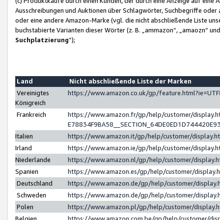
(c) Produktkäufe durch einen Kunden, der durch eine Anzeige auf eine 
Ausschreibungen und Auktionen über Schlagwörter, Suchbegriffe oder 
oder eine andere Amazon-Marke (vgl. die nicht abschließende Liste un
buchstabierte Varianten dieser Wörter (z. B. „ammazon“, „amaozn“ und „
Suchplatzierung
”);
Land
Nicht abschließende Liste der Marken
Vereinigtes
https://www.amazon.co.uk/gp/feature.html?ie=U
Königreich
Frankreich
https://www.amazon.fr/gp/help/customer/displa
E78834F9BA58__SECTION_64DE0ED1D744420E9
Italien
https://www.amazon.it/gp/help/customer/display
Irland
https://www.amazon.ie/gp/help/customer/displa
Niederlande
https://www.amazon.nl/gp/help/customer/display
Spanien
https://www.amazon.es/gp/help/customer/display
Deutschland
https://www.amazon.de/gp/help/customer/displa
Schweden
https://www.amazon.de/gp/help/customer/displa
Polen
https://www.amazon.pl/gp/help/customer/display
Belgien
https://www.amazon.com.be/gp/help/customer/d