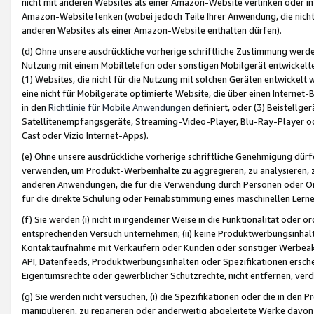
nicht mit anderen Websites als einer Amazon-Website verlinken oder i
Amazon-Website lenken (wobei jedoch Teile Ihrer Anwendung, die nich
anderen Websites als einer Amazon-Website enthalten dürfen).
(d) Ohne unsere ausdrückliche vorherige schriftliche Zustimmung werd
Nutzung mit einem Mobiltelefon oder sonstigen Mobilgerät entwickelt
(1) Websites, die nicht für die Nutzung mit solchen Geräten entwickelt
eine nicht für Mobilgeräte optimierte Website, die über einen Interne
in den
Richtlinie für Mobile Anwendungen
definiert, oder (3) Beistellge
Satellitenempfangsgeräte, Streaming-Video-Player, Blu-Ray-Player ode
Cast oder Vizio Internet-Apps).
(e) Ohne unsere ausdrückliche vorherige schriftliche Genehmigung dürfe
verwenden, um Produkt-Werbeinhalte zu aggregieren, zu analysieren, 
anderen Anwendungen, die für die Verwendung durch Personen oder Or
für die direkte Schulung oder Feinabstimmung eines maschinellen Lern
(f) Sie werden (i) nicht in irgendeiner Weise in die Funktionalität ode
entsprechenden Versuch unternehmen; (ii) keine Produktwerbungsinha
Kontaktaufnahme mit Verkäufern oder Kunden oder sonstiger Werbeaktiv
API, Datenfeeds, Produktwerbungsinhalten oder Spezifikationen erschei
Eigentumsrechte oder gewerblicher Schutzrechte, nicht entfernen, verd
(g) Sie werden nicht versuchen, (i) die Spezifikationen oder die in de
manipulieren, zu reparieren oder anderweitig abgeleitete Werke davon z