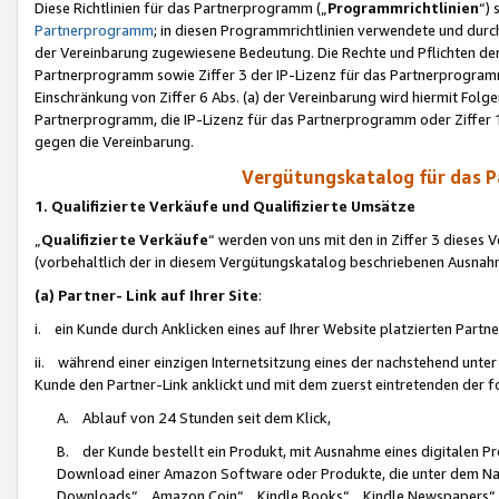
Diese Richtlinien für das Partnerprogramm („
Programmrichtlinien
“)
Partnerprogramm
; in diesen Programmrichtlinien verwendete und durch
der Vereinbarung zugewiesene Bedeutung. Die Rechte und Pflichten de
Partnerprogramm sowie Ziffer 3 der IP-Lizenz für das Partnerprogram
Einschränkung von Ziffer 6 Abs. (a) der Vereinbarung wird hiermit Fol
Partnerprogramm, die IP-Lizenz für das Partnerprogramm oder Ziffer 1
gegen die Vereinbarung.
Vergütungskatalog für das 
1. Qualifizierte Verkäufe und Qualifizierte Umsätze
„
Qualifizierte Verkäufe
“ werden von uns mit den in Ziffer 3 diese
(vorbehaltlich der in diesem Vergütungskatalog beschriebenen Ausnah
(a) Partner- Link auf Ihrer Site
:
i. ein Kunde durch Anklicken eines auf Ihrer Website platzierten Part
ii. während einer einzigen Internetsitzung eines der nachstehend unter (i)
Kunde den Partner-Link anklickt und mit dem zuerst eintretenden der f
A. Ablauf von 24 Stunden seit dem Klick,
B. der Kunde bestellt ein Produkt, mit Ausnahme eines digitalen P
Download einer Amazon Software oder Produkte, die unter dem N
Downloads“, „Amazon Coin“, „Kindle Books“, „Kindle Newspapers“, „