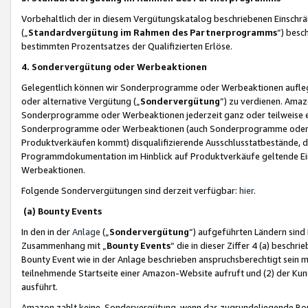
Vorbehaltlich der in diesem Vergütungskatalog beschriebenen Einschr
(„
Standardvergütung im Rahmen des Partnerprogramms
“) besc
bestimmten Prozentsatzes der Qualifizierten Erlöse.
4. Sondervergütung oder Werbeaktionen
Gelegentlich können wir Sonderprogramme oder Werbeaktionen auflegen,
oder alternative Vergütung („
Sondervergütung
”) zu verdienen. Amazo
Sonderprogramme oder Werbeaktionen jederzeit ganz oder teilweise einz
Sonderprogramme oder Werbeaktionen (auch Sonderprogramme oder We
Produktverkäufen kommt) disqualifizierende Ausschlusstatbestände, di
Programmdokumentation im Hinblick auf Produktverkäufe geltende E
Werbeaktionen.
Folgende Sondervergütungen sind derzeit verfügbar:
hier
.
(a) Bounty Events
In den in der
Anlage
(„
Sondervergütung
“) aufgeführten Ländern sind
Zusammenhang mit „
Bounty Events
“ die in dieser Ziffer 4 (a) besch
Bounty Event wie in der Anlage beschrieben anspruchsberechtigt sein mu
teilnehmende Startseite einer Amazon-Website aufruft und (2) der Kun
ausführt.
Amazon zahlt keine Sondervergütung, wenn das zugrundeliegende Boun