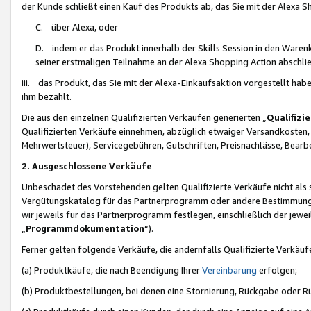
der Kunde schließt einen Kauf des Produkts ab, das Sie mit der Alexa 
C. über Alexa, oder
D. indem er das Produkt innerhalb der Skills Session in den Waren
seiner erstmaligen Teilnahme an der Alexa Shopping Action abschlie
iii. das Produkt, das Sie mit der Alexa-Einkaufsaktion vorgestellt ha
ihm bezahlt.
Die aus den einzelnen Qualifizierten Verkäufen generierten „
Qualifizi
Qualifizierten Verkäufe einnehmen, abzüglich etwaiger Versandkosten
Mehrwertsteuer), Servicegebühren, Gutschriften, Preisnachlässe, Bear
2. Ausgeschlossene Verkäufe
Unbeschadet des Vorstehenden gelten Qualifizierte Verkäufe nicht als
Vergütungskatalog für das Partnerprogramm oder andere Bestimmungen,
wir jeweils für das Partnerprogramm festlegen, einschließlich der jewe
„
Programmdokumentation
“).
Ferner gelten folgende Verkäufe, die andernfalls Qualifizierte Verkä
(a) Produktkäufe, die nach Beendigung Ihrer
Vereinbarung
erfolgen;
(b) Produktbestellungen, bei denen eine Stornierung, Rückgabe oder R