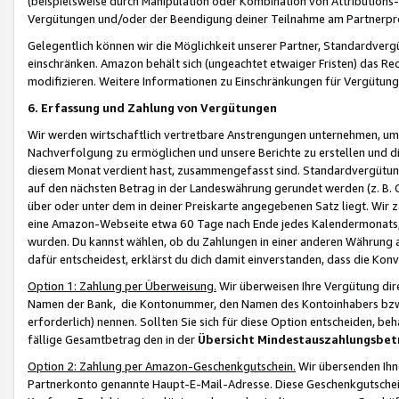
(beispielsweise durch Manipulation oder Kombination von Attributions-
Vergütungen und/oder der Beendigung deiner Teilnahme am Partnerp
Gelegentlich können wir die Möglichkeit unserer Partner, Standardv
einschränken. Amazon behält sich (ungeachtet etwaiger Fristen) das Re
modifizieren. Weitere Informationen zu Einschränkungen für Vergütung
6. Erfassung und Zahlung von Vergütungen
Wir werden wirtschaftlich vertretbare Anstrengungen unternehmen, um 
Nachverfolgung zu ermöglichen und unsere Berichte zu erstellen und di
diesem Monat verdient hast, zusammengefasst sind. Standardvergütung
auf den nächsten Betrag in der Landeswährung gerundet werden (z. B. C
über oder unter dem in deiner Preiskarte angegebenen Satz liegt. Wir
eine Amazon-Webseite etwa 60 Tage nach Ende jedes Kalendermonats, i
wurden. Du kannst wählen, ob du Zahlungen in einer anderen Währung
dafür entscheidest, erklärst du dich damit einverstanden, dass die K
Option 1: Zahlung per Überweisung.
Wir überweisen Ihre Vergütung dir
Namen der Bank, die Kontonummer, den Namen des Kontoinhabers bzw. a
erforderlich) nennen. Sollten Sie sich für diese Option entscheiden, be
fällige Gesamtbetrag den in der
Übersicht Mindestauszahlungsbet
Option 2: Zahlung per Amazon-Geschenkgutschein.
Wir übersenden Ihne
Partnerkonto genannte Haupt-E-Mail-Adresse. Diese Geschenkgutschei