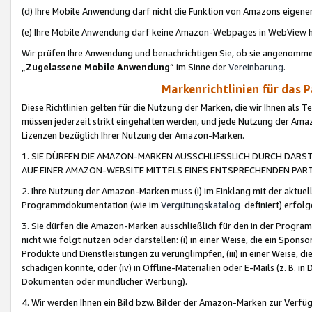
(d) Ihre Mobile Anwendung darf nicht die Funktion von Amazons eige
(e) Ihre Mobile Anwendung darf keine Amazon-Webpages in WebView 
Wir prüfen Ihre Anwendung und benachrichtigen Sie, ob sie angenomm
„
Zugelassene Mobile Anwendung
“ im Sinne der
Vereinbarung
.
Markenrichtlinien für das 
Diese Richtlinien gelten für die Nutzung der Marken, die wir Ihnen als 
müssen jederzeit strikt eingehalten werden, und jede Nutzung der Ama
Lizenzen bezüglich Ihrer Nutzung der Amazon-Marken.
1. SIE DÜRFEN DIE AMAZON-MARKEN AUSSCHLIESSLICH DURCH DARS
AUF EINER AMAZON-WEBSITE MITTELS EINES ENTSPRECHENDEN PART
2. Ihre Nutzung der Amazon-Marken muss (i) im Einklang mit der aktuells
Programmdokumentation (wie im
Vergütungskatalog
definiert) erfolg
3. Sie dürfen die Amazon-Marken ausschließlich für den in der Progr
nicht wie folgt nutzen oder darstellen: (i) in einer Weise, die ein Spo
Produkte und Dienstleistungen zu verunglimpfen, (iii) in einer Weise
schädigen könnte, oder (iv) in Offline-Materialien oder E-Mails (z. B.
Dokumenten oder mündlicher Werbung).
4. Wir werden Ihnen ein Bild bzw. Bilder der Amazon-Marken zur Verfüg