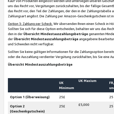
Kauf von Produkten eingelöst werden und unterliegen unseren Geschäf
uns das Recht vor, Vergütungen zurückzuhalten, bis der fällige Gesamt
das Recht vor, den Teil der Zahlungen, der den in der Zahlungstabelle 
Zahlungsart angibst. Die Zahlung per Amazon-Geschenkgutschein ist in
Option 3: Zahlung per Scheck.
Wir übersenden Ihnen einen Scheck in Höh
Sollten Sie sich für diese Option entscheiden, behalten wir uns das Rec
den in der
Übersicht Mindestauszahlungsbeträge
genannten Mindest
der
Übersicht Mindestauszahlungsbeträge
angegebene Bearbeitung
und Schweden nicht verfügbar.
Sollten Sie keine gültigen Informationen für die Zahlungsoption bereit
oder die Auszahlung verdienter Vergütung zurückhalten, bis Sie eine A
Übersicht Mindestauszahlungsbeträge
UK Maxium
UK
FR,
Minimum
un
Option 1 (Überweisung)
25£
25
£5,000
Option 2
25£
25
(Geschenkgutschein)