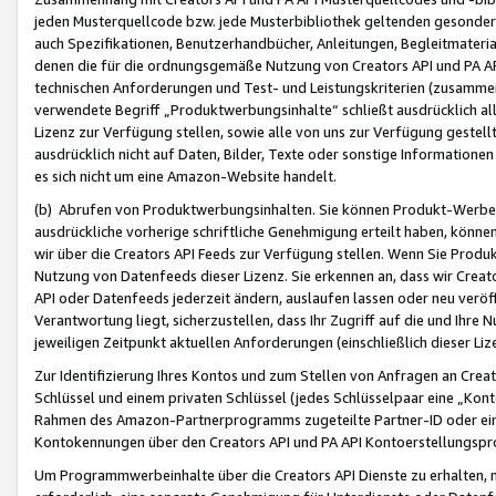
jeden Musterquellcode bzw. jede Musterbibliothek geltenden gesonder
auch Spezifikationen, Benutzerhandbücher, Anleitungen, Begleitmaterial
denen die für die ordnungsgemäße Nutzung von Creators API und PA A
technischen Anforderungen und Test- und Leistungskriterien (zusammen
verwendete Begriff „Produktwerbungsinhalte“ schließt ausdrücklich al
Lizenz zur Verfügung stellen, sowie alle von uns zur Verfügung gestel
ausdrücklich nicht auf Daten, Bilder, Texte oder sonstige Informatione
es sich nicht um eine Amazon-Website handelt.
(b) Abrufen von Produktwerbungsinhalten. Sie können Produkt-Werbein
ausdrückliche vorherige schriftliche Genehmigung erteilt haben, könn
wir über die Creators API Feeds zur Verfügung stellen. Wenn Sie Produk
Nutzung von Datenfeeds dieser Lizenz. Sie erkennen an, dass wir Creat
API oder Datenfeeds jederzeit ändern, auslaufen lassen oder neu veröffe
Verantwortung liegt, sicherzustellen, dass Ihr Zugriff auf die und Ihr
jeweiligen Zeitpunkt aktuellen Anforderungen (einschließlich dieser Liz
Zur Identifizierung Ihres Kontos und zum Stellen von Anfragen an Crea
Schlüssel und einem privaten Schlüssel (jedes Schlüsselpaar eine „Kon
Rahmen des Amazon-Partnerprogramms zugeteilte Partner-ID oder ein
Kontokennungen über den Creators API und PA API Kontoerstellungspro
Um Programmwerbeinhalte über die Creators API Dienste zu erhalten, m