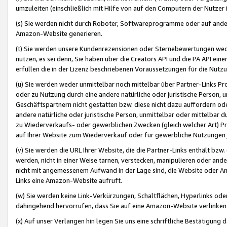
umzuleiten (einschließlich mit Hilfe von auf den Computern der Nutzer i
(s) Sie werden nicht durch Roboter, Softwareprogramme oder auf andere
Amazon-Website generieren.
(t) Sie werden unsere Kundenrezensionen oder Sternebewertungen wed
nutzen, es sei denn, Sie haben über die Creators API und die PA API e
erfüllen die in der Lizenz beschriebenen Voraussetzungen für die Nutzu
(u) Sie werden weder unmittelbar noch mittelbar über Partner-Links P
oder zu Nutzung durch eine andere natürliche oder juristische Person,
Geschäftspartnern nicht gestatten bzw. diese nicht dazu auffordern od
andere natürliche oder juristische Person, unmittelbar oder mittelbar
zu Wiederverkaufs- oder gewerblichen Zwecken (gleich welcher Art) 
auf Ihrer Website zum Wiederverkauf oder für gewerbliche Nutzungen 
(v) Sie werden die URL Ihrer Website, die die Partner-Links enthält b
werden, nicht in einer Weise tarnen, verstecken, manipulieren oder and
nicht mit angemessenem Aufwand in der Lage sind, die Website oder A
Links eine Amazon-Website aufruft.
(w) Sie werden keine Link-Verkürzungen, Schaltflächen, Hyperlinks ode
dahingehend hervorrufen, dass Sie auf eine Amazon-Website verlinken
(x) Auf unser Verlangen hin legen Sie uns eine schriftliche Bestätigung