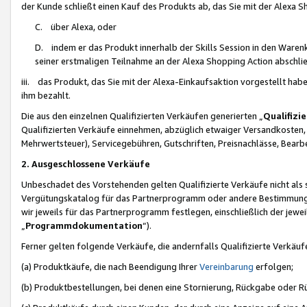
der Kunde schließt einen Kauf des Produkts ab, das Sie mit der Alexa 
C. über Alexa, oder
D. indem er das Produkt innerhalb der Skills Session in den Waren
seiner erstmaligen Teilnahme an der Alexa Shopping Action abschlie
iii. das Produkt, das Sie mit der Alexa-Einkaufsaktion vorgestellt ha
ihm bezahlt.
Die aus den einzelnen Qualifizierten Verkäufen generierten „
Qualifizi
Qualifizierten Verkäufe einnehmen, abzüglich etwaiger Versandkosten
Mehrwertsteuer), Servicegebühren, Gutschriften, Preisnachlässe, Bear
2. Ausgeschlossene Verkäufe
Unbeschadet des Vorstehenden gelten Qualifizierte Verkäufe nicht als
Vergütungskatalog für das Partnerprogramm oder andere Bestimmungen,
wir jeweils für das Partnerprogramm festlegen, einschließlich der jewe
„
Programmdokumentation
“).
Ferner gelten folgende Verkäufe, die andernfalls Qualifizierte Verkä
(a) Produktkäufe, die nach Beendigung Ihrer
Vereinbarung
erfolgen;
(b) Produktbestellungen, bei denen eine Stornierung, Rückgabe oder R