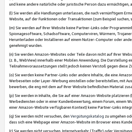
und keine andere natürliche oder juristische Person dazu ermächtigen, a
(l) Sie werden alle Handlungen unterlassen, die nach vernünftigem Erme
Website, auf der Funktionen oder Transaktionen (zum Beispiel suchen, s
(m) Sie werden auf Ihrer Website keine Partner-Links oder Programmin
Spionagesoftware, Schadsoftware, Computerviren, Würmern, Trojaner
Herunterladen oder Installieren auf einem Nutzer-Computer oder ande
genehmigt wurden.
(n) Sie werden Amazon-Websites oder Teile davon nicht auf Ihrer Websi
(z. B., WebView) innerhalb einer Mobilen Anwendung. Die Darstellung ein
Teilnahmevoraussetzungen stellt jedoch keinen Verstoß gegen diese Zif
(o) Sie werden keine Partner-Links oder andere Inhalte, die eine Am
Werbeseiten oder Layer-Werbung einstellen oder bereitstellen, mit Au
bewerben, die eng mit dem auf Ihrer Website befindlichen Material z
(p) Sie werden in Inhalte, die Sie auf einer Amazon-Website platzier
Werbediensten oder in einer Kundenbewertung, einem Forum, einem Wun
einer Amazon-Website verfügbaren Kontext) keine Partner-Links integr
(q) Sie werden nicht versuchen, den
Vergütungskatalog
zu umgehen oder
dass sich eine Webpage einer Amazon-Website im Browser eines Kunden 
(r) Sie werden nicht versuchen, Internetverkehr (Traffic) oder Vergü