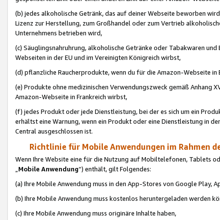
(b) jedes alkoholische Getränk, das auf deiner Webseite beworben wird
Lizenz zur Herstellung, zum Großhandel oder zum Vertrieb alkoholisch
Unternehmens betrieben wird,
(c) Säuglingsnahruhrung, alkoholische Getränke oder Tabakwaren und E
Webseiten in der EU und im Vereinigten Königreich wirbst,
(d) pflanzliche Raucherprodukte, wenn du für die Amazon-Webseite in B
(e) Produkte ohne medizinischen Verwendungszweck gemäß Anhang XVI 
Amazon-Webseite in Frankreich wirbst,
(f) jedes Produkt oder jede Dienstleistung, bei der es sich um ein Prod
erhältst eine Warnung, wenn ein Produkt oder eine Dienstleistung in de
Central ausgeschlossen ist.
Richtlinie für Mobile Anwendungen im Rahmen de
Wenn Ihre Website eine für die Nutzung auf Mobiltelefonen, Tablets 
„
Mobile Anwendung
“) enthält, gilt Folgendes:
(a) Ihre Mobile Anwendung muss in den App-Stores von Google Play, A
(b) Ihre Mobile Anwendung muss kostenlos heruntergeladen werden könn
(c) Ihre Mobile Anwendung muss originäre Inhalte haben,