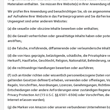
Materialien enthalten. Sie müssen Ihre Website(s) in Ihrer Anwendung ide
Wir prüfen Ihre Anwendung und benachrichtigen Sie, ob sie angenommen
auf Aufnahme Ihrer Website in das Partnerprogramm und Sie dürfen kei
Ungeeignet sind unter anderem Websites:
(a) die sexuelle oder obszöne Inhalte bewerben oder enthalten;
(b) die Gewalt verherrlichen oder gewalttätige Inhalte haben oder pot
anstiften,;
(c) die falsche, irreführende, diffamierende oder verleumderische Inha
(d) die von Hass geprägte, belästigende, schädliche, die Privatsphäre v
Herkunft, Hautfarbe, Geschlecht, Religion, Nationalität, Behinderung, 
(e) die rechtswidrige Handlungen bewerben oder ausführen;
(f) sich an Kinder richten oder wissentlich personenbezogene Daten vo
geltenden Gesetzen definiert) erheben, verwenden oder offenlegen, Vo
Regeln, Vorschriften, Anordnungen, Lizenzen, Genehmigungen, Richtlini
Entscheidungen oder andere Anforderungen einer zuständigen Regierung
Privacy Protection Act (15 U.S.C. §§ 6501-6506) oder Vorschriften, di
Internet erlassen wurden);
(g) die Marken von Amazon oder unseren verbundenen Unternehmen b