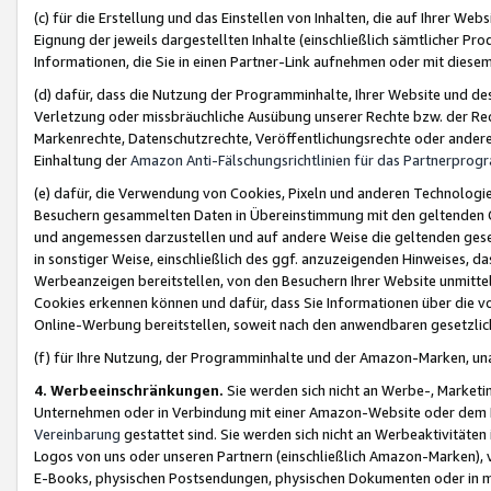
(c) für die Erstellung und das Einstellen von Inhalten, die auf Ihrer We
Eignung der jeweils dargestellten Inhalte (einschließlich sämtlicher 
Informationen, die Sie in einen Partner-Link aufnehmen oder mit diese
(d) dafür, dass die Nutzung der Programminhalte, Ihrer Website und des 
Verletzung oder missbräuchliche Ausübung unserer Rechte bzw. der Recht
Markenrechte, Datenschutzrechte, Veröffentlichungsrechte oder anderer
Einhaltung der
Amazon Anti-Fälschungsrichtlinien für das Partnerpro
(e) dafür, die Verwendung von Cookies, Pixeln und anderen Technologien
Besuchern gesammelten Daten in Übereinstimmung mit den geltenden Ge
und angemessen darzustellen und auf andere Weise die geltenden geset
in sonstiger Weise, einschließlich des ggf. anzuzeigenden Hinweises, d
Werbeanzeigen bereitstellen, von den Besuchern Ihrer Website unmitte
Cookies erkennen können und dafür, dass Sie Informationen über die v
Online-Werbung bereitstellen, soweit nach den anwendbaren gesetzlic
(f) für Ihre Nutzung, der Programminhalte und der Amazon-Marken, u
4. Werbeeinschränkungen.
Sie werden sich nicht an Werbe-, Market
Unternehmen oder in Verbindung mit einer Amazon-Website oder dem Pa
Vereinbarung
gestattet sind. Sie werden sich nicht an Werbeaktivitäten
Logos von uns oder unseren Partnern (einschließlich Amazon-Marken), 
E-Books, physischen Postsendungen, physischen Dokumenten oder in 