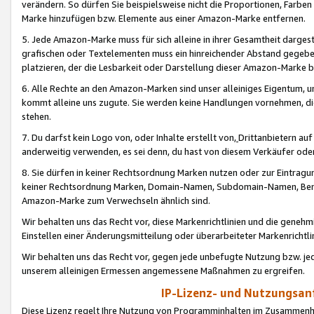
verändern. So dürfen Sie beispielsweise nicht die Proportionen, Farb
Marke hinzufügen bzw. Elemente aus einer Amazon-Marke entfernen.
5. Jede Amazon-Marke muss für sich alleine in ihrer Gesamtheit darge
grafischen oder Textelementen muss ein hinreichender Abstand gegebe
platzieren, der die Lesbarkeit oder Darstellung dieser Amazon-Marke b
6. Alle Rechte an den Amazon-Marken sind unser alleiniges Eigentum, 
kommt alleine uns zugute. Sie werden keine Handlungen vornehmen, 
stehen.
7. Du darfst kein Logo von, oder Inhalte erstellt von,
Drittanbietern au
anderweitig verwenden, es sei denn, du hast von diesem Verkäufer oder
8. Sie dürfen in keiner Rechtsordnung Marken nutzen oder zur Eintragu
keiner Rechtsordnung Marken, Domain-Namen, Subdomain-Namen, Benu
Amazon-Marke zum Verwechseln ähnlich sind.
Wir behalten uns das Recht vor, diese Markenrichtlinien und die gene
Einstellen einer Änderungsmitteilung oder überarbeiteter Markenricht
Wir behalten uns das Recht vor, gegen jede unbefugte Nutzung bzw. jede 
unserem alleinigen Ermessen angemessene Maßnahmen zu ergreifen.
IP-Lizenz- und Nutzungsan
Diese Lizenz regelt Ihre Nutzung von Programminhalten im Zusammen