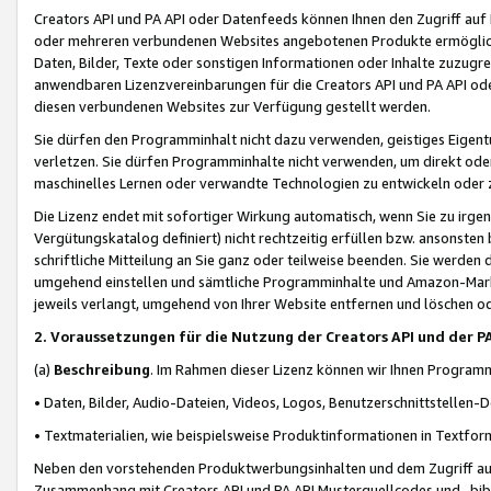
Creators API und PA API oder Datenfeeds können Ihnen den Zugriff auf D
oder mehreren verbundenen Websites angebotenen Produkte ermögliche
Daten, Bilder, Texte oder sonstigen Informationen oder Inhalte zuzugre
anwendbaren Lizenzvereinbarungen für die Creators API und PA API od
diesen verbundenen Websites zur Verfügung gestellt werden.
Sie dürfen den Programminhalt nicht dazu verwenden, geistiges Eigent
verletzen. Sie dürfen Programminhalte nicht verwenden, um direkt ode
maschinelles Lernen oder verwandte Technologien zu entwickeln oder zu
Die Lizenz endet mit sofortiger Wirkung automatisch, wenn Sie zu irg
Vergütungskatalog definiert) nicht rechtzeitig erfüllen bzw. ansonsten
schriftliche Mitteilung an Sie ganz oder teilweise beenden. Sie werden
umgehend einstellen und sämtliche Programminhalte und Amazon-Marke
jeweils verlangt, umgehend von Ihrer Website entfernen und löschen od
2. Voraussetzungen für die Nutzung der Creators API und der P
(a)
Beschreibung
. Im Rahmen dieser Lizenz können wir Ihnen Programmi
• Daten, Bilder, Audio-Dateien, Videos, Logos, Benutzerschnittstellen-
• Textmaterialien, wie beispielsweise Produktinformationen in Textfor
Neben den vorstehenden Produktwerbungsinhalten und dem Zugriff auf 
Zusammenhang mit Creators API und PA API Musterquellcodes und -bibli