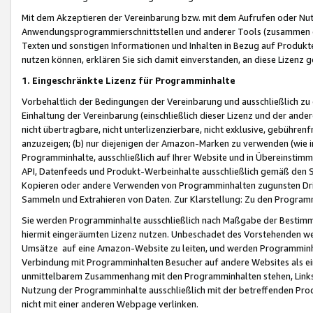
Mit dem Akzeptieren der Vereinbarung bzw. mit dem Aufrufen oder Nutz
Anwendungsprogrammierschnittstellen und anderer Tools (zusammen die
Texten und sonstigen Informationen und Inhalten in Bezug auf Produkte
nutzen können, erklären Sie sich damit einverstanden, an diese Lizenz 
1. Eingeschränkte Lizenz für Programminhalte
Vorbehaltlich der Bedingungen der Vereinbarung und ausschließlich z
Einhaltung der Vereinbarung (einschließlich dieser Lizenz und der ande
nicht übertragbare, nicht unterlizenzierbare, nicht exklusive, gebühren
anzuzeigen; (b) nur diejenigen der Amazon-Marken zu verwenden (wie in 
Programminhalte, ausschließlich auf Ihrer Website und in Übereinstimmu
API, Datenfeeds und Produkt-Werbeinhalte ausschließlich gemäß den Spe
Kopieren oder andere Verwenden von Programminhalten zugunsten Dri
Sammeln und Extrahieren von Daten. Zur Klarstellung: Zu den Program
Sie werden Programminhalte ausschließlich nach Maßgabe der Besti
hiermit eingeräumten Lizenz nutzen. Unbeschadet des Vorstehenden we
Umsätze auf eine Amazon-Website zu leiten, und werden Programminhal
Verbindung mit Programminhalten Besucher auf andere Websites als ein
unmittelbarem Zusammenhang mit den Programminhalten stehen, Links z
Nutzung der Programminhalte ausschließlich mit der betreffenden Pr
nicht mit einer anderen Webpage verlinken.