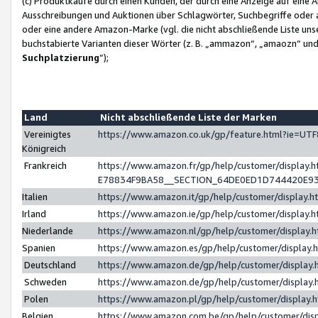
(c) Produktkäufe durch einen Kunden, der durch eine Anzeige auf eine 
Ausschreibungen und Auktionen über Schlagwörter, Suchbegriffe oder 
oder eine andere Amazon-Marke (vgl. die nicht abschließende Liste un
buchstabierte Varianten dieser Wörter (z. B. „ammazon“, „amaozn“ und „
Suchplatzierung
”);
Land
Nicht abschließende Liste der Marken
Vereinigtes
https://www.amazon.co.uk/gp/feature.html?ie=U
Königreich
Frankreich
https://www.amazon.fr/gp/help/customer/displa
E78834F9BA58__SECTION_64DE0ED1D744420E9
Italien
https://www.amazon.it/gp/help/customer/display
Irland
https://www.amazon.ie/gp/help/customer/displa
Niederlande
https://www.amazon.nl/gp/help/customer/display
Spanien
https://www.amazon.es/gp/help/customer/display
Deutschland
https://www.amazon.de/gp/help/customer/displa
Schweden
https://www.amazon.de/gp/help/customer/displa
Polen
https://www.amazon.pl/gp/help/customer/display
Belgien
https://www.amazon.com.be/gp/help/customer/d