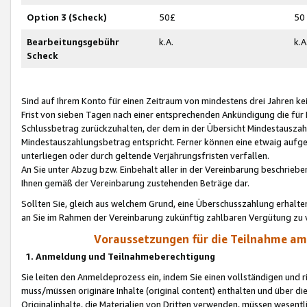
Option 3 (Scheck)
50£
50
Bearbeitungsgebühr
k.A.
k.A
Scheck
Sind auf Ihrem Konto für einen Zeitraum von mindestens drei Jahren kein
Frist von sieben Tagen nach einer entsprechenden Ankündigung die für
Schlussbetrag zurückzuhalten, der dem in der Übersicht Mindestausz
Mindestauszahlungsbetrag entspricht. Ferner können eine etwaig aufg
unterliegen oder durch geltende Verjährungsfristen verfallen.
An Sie unter Abzug bzw. Einbehalt aller in der Vereinbarung beschrieb
Ihnen gemäß der Vereinbarung zustehenden Beträge dar.
Sollten Sie, gleich aus welchem Grund, eine Überschusszahlung erhalte
an Sie im Rahmen der Vereinbarung zukünftig zahlbaren Vergütung zu 
Voraussetzungen für die Teilnahme a
1. Anmeldung und Teilnahmeberechtigung
Sie leiten den Anmeldeprozess ein, indem Sie einen vollständigen und 
muss/müssen originäre Inhalte (original content) enthalten und über d
Originalinhalte, die Materialien von Dritten verwenden, müssen wese