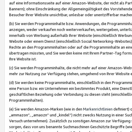
auf eine Informationsseite auf einer Amazon-Website, der nicht als Part
Bannern); ohne Einschränkung der Allgemeingültigkeit des Vorstehende
Besucher Ihrer Website unsichtbar, unlesbar oder unentzifferbar mache
(b) Sie werden Programminhalte bzw. Anwendungen, die Programminhalt
anzeigen, weder verkaufen noch weiterverkaufen, weitergeben, unterli
innerhalb von Werbung außerhalb Ihrer Website (einschließlich Werbun
Website oder einem Dienst (einschließlich Social Networking-Website
Rechte an den Programminhalten oder auf die Programminhalte an eine a
übertragen müssten, und Sie werden keine mit Ihrem Partner-Tag formati
Ihre Website ist.
(c) Sie werden Programminhalte, die nicht mehr auf einer Amazon-Websit
mehr zur Nutzung zur Verfügung stehen, umgehend von Ihrer Website e
(d) Sie werden keine Programminhalte, einschließlich in den Programmin
eine Person bzw. ein Unternehmen ein bestimmtes Produkt, eine Dienstle
geschäftlichen Beziehung oder Verbindung zu diesen steht (einschließli
Programminhalten).
(e) Sie werden Amazon-Marken (wie in den
Markenrichtlinien
definiert) 
„ammazon“, „amaozn“ und „kindel“) nicht zwecks Nutzung in einer Suc
Versuch unternehmen). Zusätzlich zu sonstigen Amazon zur Verfügung 
sorgen, dass von uns benannte Suchmaschinen Geschützte Begriffe (wie 