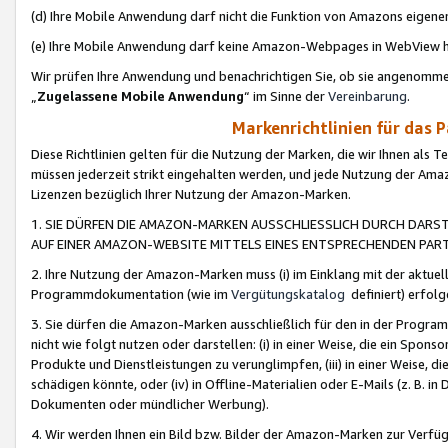
(d) Ihre Mobile Anwendung darf nicht die Funktion von Amazons eige
(e) Ihre Mobile Anwendung darf keine Amazon-Webpages in WebView 
Wir prüfen Ihre Anwendung und benachrichtigen Sie, ob sie angenomm
„
Zugelassene Mobile Anwendung
“ im Sinne der
Vereinbarung
.
Markenrichtlinien für das 
Diese Richtlinien gelten für die Nutzung der Marken, die wir Ihnen als 
müssen jederzeit strikt eingehalten werden, und jede Nutzung der Ama
Lizenzen bezüglich Ihrer Nutzung der Amazon-Marken.
1. SIE DÜRFEN DIE AMAZON-MARKEN AUSSCHLIESSLICH DURCH DARS
AUF EINER AMAZON-WEBSITE MITTELS EINES ENTSPRECHENDEN PART
2. Ihre Nutzung der Amazon-Marken muss (i) im Einklang mit der aktuells
Programmdokumentation (wie im
Vergütungskatalog
definiert) erfolg
3. Sie dürfen die Amazon-Marken ausschließlich für den in der Progr
nicht wie folgt nutzen oder darstellen: (i) in einer Weise, die ein Spo
Produkte und Dienstleistungen zu verunglimpfen, (iii) in einer Weise
schädigen könnte, oder (iv) in Offline-Materialien oder E-Mails (z. B.
Dokumenten oder mündlicher Werbung).
4. Wir werden Ihnen ein Bild bzw. Bilder der Amazon-Marken zur Verfüg