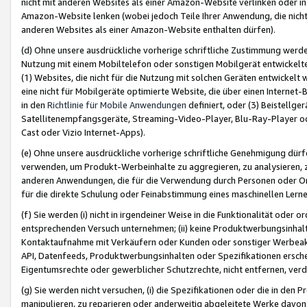
nicht mit anderen Websites als einer Amazon-Website verlinken oder i
Amazon-Website lenken (wobei jedoch Teile Ihrer Anwendung, die nich
anderen Websites als einer Amazon-Website enthalten dürfen).
(d) Ohne unsere ausdrückliche vorherige schriftliche Zustimmung werd
Nutzung mit einem Mobiltelefon oder sonstigen Mobilgerät entwickelt
(1) Websites, die nicht für die Nutzung mit solchen Geräten entwickelt
eine nicht für Mobilgeräte optimierte Website, die über einen Interne
in den
Richtlinie für Mobile Anwendungen
definiert, oder (3) Beistellge
Satellitenempfangsgeräte, Streaming-Video-Player, Blu-Ray-Player ode
Cast oder Vizio Internet-Apps).
(e) Ohne unsere ausdrückliche vorherige schriftliche Genehmigung dürfe
verwenden, um Produkt-Werbeinhalte zu aggregieren, zu analysieren, 
anderen Anwendungen, die für die Verwendung durch Personen oder Or
für die direkte Schulung oder Feinabstimmung eines maschinellen Lern
(f) Sie werden (i) nicht in irgendeiner Weise in die Funktionalität ode
entsprechenden Versuch unternehmen; (ii) keine Produktwerbungsinha
Kontaktaufnahme mit Verkäufern oder Kunden oder sonstiger Werbeaktiv
API, Datenfeeds, Produktwerbungsinhalten oder Spezifikationen erschei
Eigentumsrechte oder gewerblicher Schutzrechte, nicht entfernen, verd
(g) Sie werden nicht versuchen, (i) die Spezifikationen oder die in de
manipulieren, zu reparieren oder anderweitig abgeleitete Werke davon z