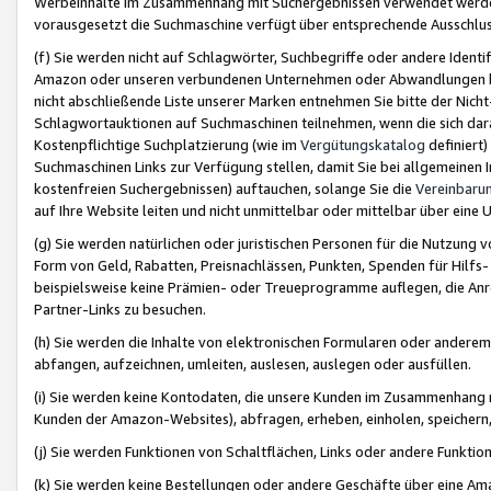
Werbeinhalte im Zusammenhang mit Suchergebnissen verwendet werden,
vorausgesetzt die Suchmaschine verfügt über entsprechende Ausschlu
(f) Sie werden nicht auf Schlagwörter, Suchbegriffe oder andere Ident
Amazon oder unseren verbundenen Unternehmen oder Abwandlungen bzw
nicht abschließende Liste unserer Marken entnehmen Sie bitte der Nich
Schlagwortauktionen auf Suchmaschinen teilnehmen, wenn die sich da
Kostenpflichtige Suchplatzierung (wie im
Vergütungskatalog
definiert
Suchmaschinen Links zur Verfügung stellen, damit Sie bei allgemeinen I
kostenfreien Suchergebnissen) auftauchen, solange Sie die
Vereinbaru
auf Ihre Website leiten und nicht unmittelbar oder mittelbar über eine
(g) Sie werden natürlichen oder juristischen Personen für die Nutzung 
Form von Geld, Rabatten, Preisnachlässen, Punkten, Spenden für Hilfs
beispielsweise keine Prämien- oder Treueprogramme auflegen, die Anrei
Partner-Links zu besuchen.
(h) Sie werden die Inhalte von elektronischen Formularen oder anderem M
abfangen, aufzeichnen, umleiten, auslesen, auslegen oder ausfüllen.
(i) Sie werden keine Kontodaten, die unsere Kunden im Zusammenhang 
Kunden der Amazon-Websites), abfragen, erheben, einholen, speichern,
(j) Sie werden Funktionen von Schaltflächen, Links oder andere Funkti
(k) Sie werden keine Bestellungen oder andere Geschäfte über eine Ama