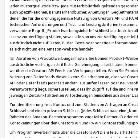
jeden Musterquellcode bzw. jede Musterbibliothek geltenden gesonder
auch Spezifikationen, Benutzerhandbücher, Anleitungen, Begleitmaterial
denen die für die ordnungsgemäße Nutzung von Creators API und PA A
technischen Anforderungen und Test- und Leistungskriterien (zusammen
verwendete Begriff „Produktwerbungsinhalte“ schließt ausdrücklich al
Lizenz zur Verfügung stellen, sowie alle von uns zur Verfügung gestel
ausdrücklich nicht auf Daten, Bilder, Texte oder sonstige Informatione
es sich nicht um eine Amazon-Website handelt.
(b) Abrufen von Produktwerbungsinhalten. Sie können Produkt-Werbein
ausdrückliche vorherige schriftliche Genehmigung erteilt haben, könn
wir über die Creators API Feeds zur Verfügung stellen. Wenn Sie Produk
Nutzung von Datenfeeds dieser Lizenz. Sie erkennen an, dass wir Creat
API oder Datenfeeds jederzeit ändern, auslaufen lassen oder neu veröffe
Verantwortung liegt, sicherzustellen, dass Ihr Zugriff auf die und Ihr
jeweiligen Zeitpunkt aktuellen Anforderungen (einschließlich dieser Liz
Zur Identifizierung Ihres Kontos und zum Stellen von Anfragen an Crea
Schlüssel und einem privaten Schlüssel (jedes Schlüsselpaar eine „Kon
Rahmen des Amazon-Partnerprogramms zugeteilte Partner-ID oder ein
Kontokennungen über den Creators API und PA API Kontoerstellungspro
Um Programmwerbeinhalte über die Creators API Dienste zu erhalten, m