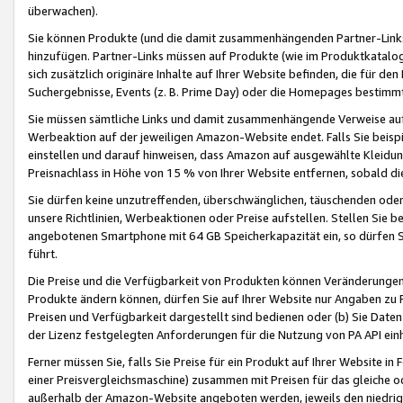
überwachen).
Sie können Produkte (und die damit zusammenhängenden Partner-Links)
hinzufügen. Partner-Links müssen auf Produkte (wie im Produktkatalog de
sich zusätzlich originäre Inhalte auf Ihrer Website befinden, die für 
Suchergebnisse, Events (z. B. Prime Day) oder die Homepages bestimmte
Sie müssen sämtliche Links und damit zusammenhängende Verweise auf z
Werbeaktion auf der jeweiligen Amazon-Website endet. Falls Sie beisp
einstellen und darauf hinweisen, dass Amazon auf ausgewählte Kleidun
Preisnachlass in Höhe von 15 % von Ihrer Website entfernen, sobald di
Sie dürfen keine unzutreffenden, überschwänglichen, täuschenden od
unsere Richtlinien, Werbeaktionen oder Preise aufstellen. Stellen Sie 
angebotenen Smartphone mit 64 GB Speicherkapazität ein, so dürfen S
führt.
Die Preise und die Verfügbarkeit von Produkten können Veränderungen 
Produkte ändern können, dürfen Sie auf Ihrer Website nur Angaben zu P
Preisen und Verfügbarkeit dargestellt sind bedienen oder (b) Sie Daten
der Lizenz festgelegten Anforderungen für die Nutzung von PA API einh
Ferner müssen Sie, falls Sie Preise für ein Produkt auf Ihrer Website in 
einer Preisvergleichsmaschine) zusammen mit Preisen für das gleiche o
außerhalb der Amazon-Website angeboten werden, jeweils den niedrigst