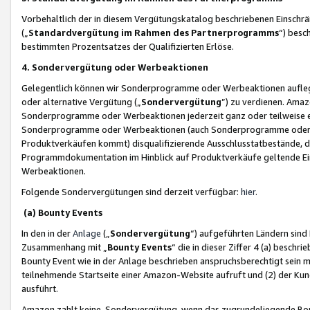
Vorbehaltlich der in diesem Vergütungskatalog beschriebenen Einschr
(„
Standardvergütung im Rahmen des Partnerprogramms
“) besc
bestimmten Prozentsatzes der Qualifizierten Erlöse.
4. Sondervergütung oder Werbeaktionen
Gelegentlich können wir Sonderprogramme oder Werbeaktionen auflegen,
oder alternative Vergütung („
Sondervergütung
”) zu verdienen. Amazo
Sonderprogramme oder Werbeaktionen jederzeit ganz oder teilweise einz
Sonderprogramme oder Werbeaktionen (auch Sonderprogramme oder We
Produktverkäufen kommt) disqualifizierende Ausschlusstatbestände, di
Programmdokumentation im Hinblick auf Produktverkäufe geltende E
Werbeaktionen.
Folgende Sondervergütungen sind derzeit verfügbar:
hier
.
(a) Bounty Events
In den in der
Anlage
(„
Sondervergütung
“) aufgeführten Ländern sind
Zusammenhang mit „
Bounty Events
“ die in dieser Ziffer 4 (a) besch
Bounty Event wie in der Anlage beschrieben anspruchsberechtigt sein mu
teilnehmende Startseite einer Amazon-Website aufruft und (2) der Kun
ausführt.
Amazon zahlt keine Sondervergütung, wenn das zugrundeliegende Boun