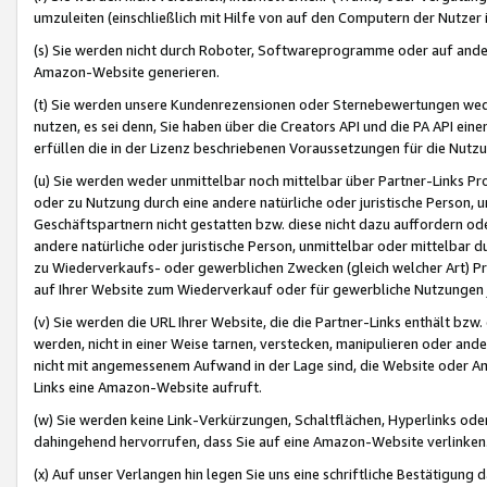
umzuleiten (einschließlich mit Hilfe von auf den Computern der Nutzer i
(s) Sie werden nicht durch Roboter, Softwareprogramme oder auf andere
Amazon-Website generieren.
(t) Sie werden unsere Kundenrezensionen oder Sternebewertungen wed
nutzen, es sei denn, Sie haben über die Creators API und die PA API e
erfüllen die in der Lizenz beschriebenen Voraussetzungen für die Nutzu
(u) Sie werden weder unmittelbar noch mittelbar über Partner-Links P
oder zu Nutzung durch eine andere natürliche oder juristische Person,
Geschäftspartnern nicht gestatten bzw. diese nicht dazu auffordern od
andere natürliche oder juristische Person, unmittelbar oder mittelbar
zu Wiederverkaufs- oder gewerblichen Zwecken (gleich welcher Art) 
auf Ihrer Website zum Wiederverkauf oder für gewerbliche Nutzungen 
(v) Sie werden die URL Ihrer Website, die die Partner-Links enthält b
werden, nicht in einer Weise tarnen, verstecken, manipulieren oder and
nicht mit angemessenem Aufwand in der Lage sind, die Website oder A
Links eine Amazon-Website aufruft.
(w) Sie werden keine Link-Verkürzungen, Schaltflächen, Hyperlinks ode
dahingehend hervorrufen, dass Sie auf eine Amazon-Website verlinken
(x) Auf unser Verlangen hin legen Sie uns eine schriftliche Bestätigung