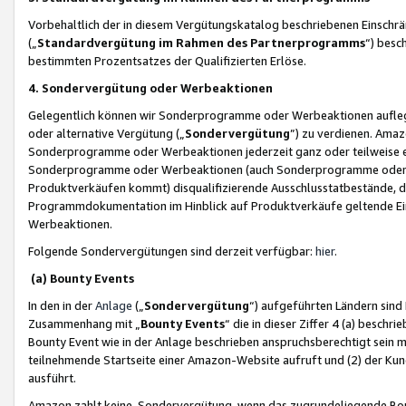
Vorbehaltlich der in diesem Vergütungskatalog beschriebenen Einschr
(„
Standardvergütung im Rahmen des Partnerprogramms
“) besc
bestimmten Prozentsatzes der Qualifizierten Erlöse.
4. Sondervergütung oder Werbeaktionen
Gelegentlich können wir Sonderprogramme oder Werbeaktionen auflegen,
oder alternative Vergütung („
Sondervergütung
”) zu verdienen. Amazo
Sonderprogramme oder Werbeaktionen jederzeit ganz oder teilweise einz
Sonderprogramme oder Werbeaktionen (auch Sonderprogramme oder We
Produktverkäufen kommt) disqualifizierende Ausschlusstatbestände, di
Programmdokumentation im Hinblick auf Produktverkäufe geltende E
Werbeaktionen.
Folgende Sondervergütungen sind derzeit verfügbar:
hier
.
(a) Bounty Events
In den in der
Anlage
(„
Sondervergütung
“) aufgeführten Ländern sind
Zusammenhang mit „
Bounty Events
“ die in dieser Ziffer 4 (a) besch
Bounty Event wie in der Anlage beschrieben anspruchsberechtigt sein mu
teilnehmende Startseite einer Amazon-Website aufruft und (2) der Kun
ausführt.
Amazon zahlt keine Sondervergütung, wenn das zugrundeliegende Boun