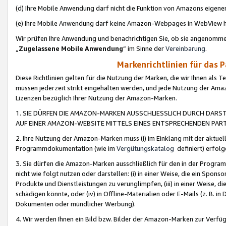
(d) Ihre Mobile Anwendung darf nicht die Funktion von Amazons eige
(e) Ihre Mobile Anwendung darf keine Amazon-Webpages in WebView 
Wir prüfen Ihre Anwendung und benachrichtigen Sie, ob sie angenomm
„
Zugelassene Mobile Anwendung
“ im Sinne der
Vereinbarung
.
Markenrichtlinien für das 
Diese Richtlinien gelten für die Nutzung der Marken, die wir Ihnen als 
müssen jederzeit strikt eingehalten werden, und jede Nutzung der Ama
Lizenzen bezüglich Ihrer Nutzung der Amazon-Marken.
1. SIE DÜRFEN DIE AMAZON-MARKEN AUSSCHLIESSLICH DURCH DARS
AUF EINER AMAZON-WEBSITE MITTELS EINES ENTSPRECHENDEN PART
2. Ihre Nutzung der Amazon-Marken muss (i) im Einklang mit der aktuells
Programmdokumentation (wie im
Vergütungskatalog
definiert) erfolg
3. Sie dürfen die Amazon-Marken ausschließlich für den in der Progr
nicht wie folgt nutzen oder darstellen: (i) in einer Weise, die ein Spo
Produkte und Dienstleistungen zu verunglimpfen, (iii) in einer Weise
schädigen könnte, oder (iv) in Offline-Materialien oder E-Mails (z. B.
Dokumenten oder mündlicher Werbung).
4. Wir werden Ihnen ein Bild bzw. Bilder der Amazon-Marken zur Verfüg