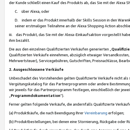
der Kunde schließt einen Kauf des Produkts ab, das Sie mit der Alexa 
C. über Alexa, oder
D. indem er das Produkt innerhalb der Skills Session in den Waren
seiner erstmaligen Teilnahme an der Alexa Shopping Action abschlie
iii. das Produkt, das Sie mit der Alexa-Einkaufsaktion vorgestellt ha
ihm bezahlt.
Die aus den einzelnen Qualifizierten Verkäufen generierten „
Qualifizi
Qualifizierten Verkäufe einnehmen, abzüglich etwaiger Versandkosten
Mehrwertsteuer), Servicegebühren, Gutschriften, Preisnachlässe, Bear
2. Ausgeschlossene Verkäufe
Unbeschadet des Vorstehenden gelten Qualifizierte Verkäufe nicht als
Vergütungskatalog für das Partnerprogramm oder andere Bestimmungen,
wir jeweils für das Partnerprogramm festlegen, einschließlich der jewe
„
Programmdokumentation
“).
Ferner gelten folgende Verkäufe, die andernfalls Qualifizierte Verkä
(a) Produktkäufe, die nach Beendigung Ihrer
Vereinbarung
erfolgen;
(b) Produktbestellungen, bei denen eine Stornierung, Rückgabe oder R