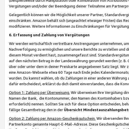
(beispielsweise durch Manipulation oder Kombination von Attributions-
Vergütungen und/oder der Beendigung deiner Teilnahme am Partnerp
Gelegentlich können wir die Möglichkeit unserer Partner, Standardv
einschränken. Amazon behält sich (ungeachtet etwaiger Fristen) das Re
modifizieren. Weitere Informationen zu Einschränkungen für Vergütung
6. Erfassung und Zahlung von Vergütungen
Wir werden wirtschaftlich vertretbare Anstrengungen unternehmen, um 
Nachverfolgung zu ermöglichen und unsere Berichte zu erstellen und di
diesem Monat verdient hast, zusammengefasst sind. Standardvergütung
auf den nächsten Betrag in der Landeswährung gerundet werden (z. B. C
über oder unter dem in deiner Preiskarte angegebenen Satz liegt. Wir
eine Amazon-Webseite etwa 60 Tage nach Ende jedes Kalendermonats, i
wurden. Du kannst wählen, ob du Zahlungen in einer anderen Währung
dafür entscheidest, erklärst du dich damit einverstanden, dass die K
Option 1: Zahlung per Überweisung.
Wir überweisen Ihre Vergütung dir
Namen der Bank, die Kontonummer, den Namen des Kontoinhabers bzw. a
erforderlich) nennen. Sollten Sie sich für diese Option entscheiden, be
fällige Gesamtbetrag den in der
Übersicht Mindestauszahlungsbet
Option 2: Zahlung per Amazon-Geschenkgutschein.
Wir übersenden Ihne
Partnerkonto genannte Haupt-E-Mail-Adresse. Diese Geschenkgutschei