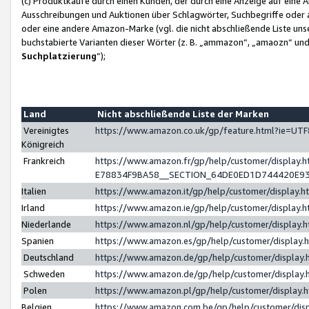
(c) Produktkäufe durch einen Kunden, der durch eine Anzeige auf eine 
Ausschreibungen und Auktionen über Schlagwörter, Suchbegriffe oder 
oder eine andere Amazon-Marke (vgl. die nicht abschließende Liste un
buchstabierte Varianten dieser Wörter (z. B. „ammazon“, „amaozn“ und „
Suchplatzierung
”);
Land
Nicht abschließende Liste der Marken
Vereinigtes
https://www.amazon.co.uk/gp/feature.html?ie=U
Königreich
Frankreich
https://www.amazon.fr/gp/help/customer/displa
E78834F9BA58__SECTION_64DE0ED1D744420E9
Italien
https://www.amazon.it/gp/help/customer/display
Irland
https://www.amazon.ie/gp/help/customer/displa
Niederlande
https://www.amazon.nl/gp/help/customer/display
Spanien
https://www.amazon.es/gp/help/customer/display
Deutschland
https://www.amazon.de/gp/help/customer/displa
Schweden
https://www.amazon.de/gp/help/customer/displa
Polen
https://www.amazon.pl/gp/help/customer/display
Belgien
https://www.amazon.com.be/gp/help/customer/d