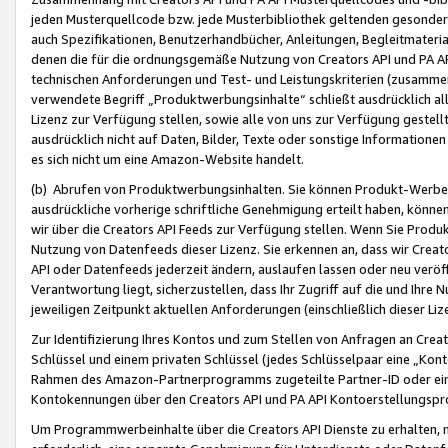
jeden Musterquellcode bzw. jede Musterbibliothek geltenden gesonder
auch Spezifikationen, Benutzerhandbücher, Anleitungen, Begleitmaterial
denen die für die ordnungsgemäße Nutzung von Creators API und PA A
technischen Anforderungen und Test- und Leistungskriterien (zusammen
verwendete Begriff „Produktwerbungsinhalte“ schließt ausdrücklich al
Lizenz zur Verfügung stellen, sowie alle von uns zur Verfügung gestel
ausdrücklich nicht auf Daten, Bilder, Texte oder sonstige Informatione
es sich nicht um eine Amazon-Website handelt.
(b) Abrufen von Produktwerbungsinhalten. Sie können Produkt-Werbein
ausdrückliche vorherige schriftliche Genehmigung erteilt haben, könn
wir über die Creators API Feeds zur Verfügung stellen. Wenn Sie Produk
Nutzung von Datenfeeds dieser Lizenz. Sie erkennen an, dass wir Creat
API oder Datenfeeds jederzeit ändern, auslaufen lassen oder neu veröffe
Verantwortung liegt, sicherzustellen, dass Ihr Zugriff auf die und Ihr
jeweiligen Zeitpunkt aktuellen Anforderungen (einschließlich dieser Liz
Zur Identifizierung Ihres Kontos und zum Stellen von Anfragen an Crea
Schlüssel und einem privaten Schlüssel (jedes Schlüsselpaar eine „Kon
Rahmen des Amazon-Partnerprogramms zugeteilte Partner-ID oder ein
Kontokennungen über den Creators API und PA API Kontoerstellungspro
Um Programmwerbeinhalte über die Creators API Dienste zu erhalten, m