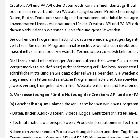
Creators API und PA API oder Datenfeeds können Ihnen den Zugriff auf D
oder mehreren verbundenen Websites angebotenen Produkte ermögliche
Daten, Bilder, Texte oder sonstigen Informationen oder Inhalte zuzugre
anwendbaren Lizenzvereinbarungen für die Creators API und PA API od
diesen verbundenen Websites zur Verfügung gestellt werden.
Sie dürfen den Programminhalt nicht dazu verwenden, geistiges Eigent
verletzen. Sie dürfen Programminhalte nicht verwenden, um direkt ode
maschinelles Lernen oder verwandte Technologien zu entwickeln oder zu
Die Lizenz endet mit sofortiger Wirkung automatisch, wenn Sie zu irg
Vergütungskatalog definiert) nicht rechtzeitig erfüllen bzw. ansonsten
schriftliche Mitteilung an Sie ganz oder teilweise beenden. Sie werden
umgehend einstellen und sämtliche Programminhalte und Amazon-Marke
jeweils verlangt, umgehend von Ihrer Website entfernen und löschen od
2. Voraussetzungen für die Nutzung der Creators API und der P
(a)
Beschreibung
. Im Rahmen dieser Lizenz können wir Ihnen Programmi
• Daten, Bilder, Audio-Dateien, Videos, Logos, Benutzerschnittstellen-
• Textmaterialien, wie beispielsweise Produktinformationen in Textfor
Neben den vorstehenden Produktwerbungsinhalten und dem Zugriff auf 
Zusammenhang mit Creators API und PA API Musterquellcodes und -bibli