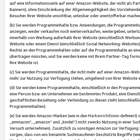
auf eine Informationsseite auf einer Amazon-Website, der nicht als Part
Bannern); ohne Einschränkung der Allgemeingültigkeit des Vorstehende
Besucher Ihrer Website unsichtbar, unlesbar oder unentzifferbar mache
(b) Sie werden Programminhalte bzw. Anwendungen, die Programminhalt
anzeigen, weder verkaufen noch weiterverkaufen, weitergeben, unterli
innerhalb von Werbung außerhalb Ihrer Website (einschließlich Werbun
Website oder einem Dienst (einschließlich Social Networking-Website
Rechte an den Programminhalten oder auf die Programminhalte an eine a
übertragen müssten, und Sie werden keine mit Ihrem Partner-Tag formati
Ihre Website ist.
(c) Sie werden Programminhalte, die nicht mehr auf einer Amazon-Websit
mehr zur Nutzung zur Verfügung stehen, umgehend von Ihrer Website e
(d) Sie werden keine Programminhalte, einschließlich in den Programmin
eine Person bzw. ein Unternehmen ein bestimmtes Produkt, eine Dienstle
geschäftlichen Beziehung oder Verbindung zu diesen steht (einschließli
Programminhalten).
(e) Sie werden Amazon-Marken (wie in den
Markenrichtlinien
definiert) 
„ammazon“, „amaozn“ und „kindel“) nicht zwecks Nutzung in einer Suc
Versuch unternehmen). Zusätzlich zu sonstigen Amazon zur Verfügung 
sorgen, dass von uns benannte Suchmaschinen Geschützte Begriffe (wie 