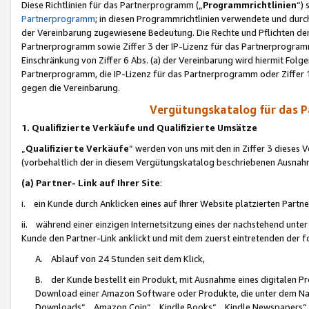
Diese Richtlinien für das Partnerprogramm („
Programmrichtlinien
“)
Partnerprogramm
; in diesen Programmrichtlinien verwendete und durch
der Vereinbarung zugewiesene Bedeutung. Die Rechte und Pflichten de
Partnerprogramm sowie Ziffer 3 der IP-Lizenz für das Partnerprogram
Einschränkung von Ziffer 6 Abs. (a) der Vereinbarung wird hiermit Fol
Partnerprogramm, die IP-Lizenz für das Partnerprogramm oder Ziffer 1
gegen die Vereinbarung.
Vergütungskatalog für das 
1. Qualifizierte Verkäufe und Qualifizierte Umsätze
„
Qualifizierte Verkäufe
“ werden von uns mit den in Ziffer 3 diese
(vorbehaltlich der in diesem Vergütungskatalog beschriebenen Ausnah
(a) Partner- Link auf Ihrer Site
:
i. ein Kunde durch Anklicken eines auf Ihrer Website platzierten Part
ii. während einer einzigen Internetsitzung eines der nachstehend unter (i)
Kunde den Partner-Link anklickt und mit dem zuerst eintretenden der f
A. Ablauf von 24 Stunden seit dem Klick,
B. der Kunde bestellt ein Produkt, mit Ausnahme eines digitalen P
Download einer Amazon Software oder Produkte, die unter dem N
Downloads“, „Amazon Coin“, „Kindle Books“, „Kindle Newspapers“, „