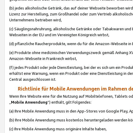
(b) jedes alkoholische Getränk, das auf deiner Webseite beworben wird
Lizenz zur Herstellung, zum Großhandel oder zum Vertrieb alkoholisch
Unternehmens betrieben wird,
(c) Säuglingsnahruhrung, alkoholische Getränke oder Tabakwaren und E
Webseiten in der EU und im Vereinigten Königreich wirbst,
(d) pflanzliche Raucherprodukte, wenn du für die Amazon-Webseite in B
(e) Produkte ohne medizinischen Verwendungszweck gemäß Anhang XVI 
Amazon-Webseite in Frankreich wirbst,
(f) jedes Produkt oder jede Dienstleistung, bei der es sich um ein Prod
erhältst eine Warnung, wenn ein Produkt oder eine Dienstleistung in de
Central ausgeschlossen ist.
Richtlinie für Mobile Anwendungen im Rahmen de
Wenn Ihre Website eine für die Nutzung auf Mobiltelefonen, Tablets 
„
Mobile Anwendung
“) enthält, gilt Folgendes:
(a) Ihre Mobile Anwendung muss in den App-Stores von Google Play, A
(b) Ihre Mobile Anwendung muss kostenlos heruntergeladen werden könn
(c) Ihre Mobile Anwendung muss originäre Inhalte haben,