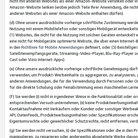
nicht mit anderen Websites als einer Amazon-Website verlinken oder i
Amazon-Website lenken (wobei jedoch Teile Ihrer Anwendung, die nich
anderen Websites als einer Amazon-Website enthalten dürfen).
(d) Ohne unsere ausdrückliche vorherige schriftliche Zustimmung werd
Nutzung mit einem Mobiltelefon oder sonstigen Mobilgerät entwickelt
(1) Websites, die nicht für die Nutzung mit solchen Geräten entwickelt
eine nicht für Mobilgeräte optimierte Website, die über einen Interne
in den
Richtlinie für Mobile Anwendungen
definiert, oder (3) Beistellge
Satellitenempfangsgeräte, Streaming-Video-Player, Blu-Ray-Player ode
Cast oder Vizio Internet-Apps).
(e) Ohne unsere ausdrückliche vorherige schriftliche Genehmigung dürfe
verwenden, um Produkt-Werbeinhalte zu aggregieren, zu analysieren, 
anderen Anwendungen, die für die Verwendung durch Personen oder Or
für die direkte Schulung oder Feinabstimmung eines maschinellen Lern
(f) Sie werden (i) nicht in irgendeiner Weise in die Funktionalität ode
entsprechenden Versuch unternehmen; (ii) keine Produktwerbungsinha
Kontaktaufnahme mit Verkäufern oder Kunden oder sonstiger Werbeaktiv
API, Datenfeeds, Produktwerbungsinhalten oder Spezifikationen erschei
Eigentumsrechte oder gewerblicher Schutzrechte, nicht entfernen, verd
(g) Sie werden nicht versuchen, (i) die Spezifikationen oder die in de
manipulieren, zu reparieren oder anderweitig abgeleitete Werke davon z