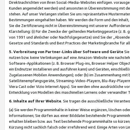
Direktnachrichten von Ihren Social-Media-Websites einfügen. vorausg
Kunden angemeldet werden) und ansonsten in Übereinstimmung mit der
stehen. Auf unser Verlangen stellen Sie uns repräsentative Mustermater
Bestimmungen eingehalten haben. Wir werden die Form und den Inhalt, di
Sie die Zertifizierung nicht in Übereinstimmung mit unserer Aufforderu
Klarstellung: (i) Für die Zwecke der geltenden Marketinggesetze (z. 
von 1991 und ähnlicher oder Nachfolgegesetze) sind Sie der „Absender“ j
Gesetze und Standards und Best Practices der Marketingbranche für 
5. Verbreitung von Partner-Links über Software und Geräte
Sie
nutzen bzw. keine Verlinkungen auf eine Amazon-Website wie nachsteh
Software-Applikationen (z. B. Browser Plug-ins, Browser Helper Objec
ein Endnutzer installieren und ausführen kann) und Geräten, einschlie
Zugelassenen Mobilen Anwendungen); oder (b) im Zusammenhang mit bzw.
Satellitenempfangsgeräte, Streaming-Video-Playern, Blu-Ray-Playern 
Viera Cast oder Vizio Internet Apps). Sie werden ohne ausdrückliche v
Entwicklung von Modellen des maschinellen Lernens oder verwandter 
6. Inhalte auf Ihrer Website
. Sie tragen die ausschließliche Verantwo
(a) Sie werden Programminhalte in keiner Weise ergänzen, löschen oder
Informationen; Sie dürfen aus einer Bilddatei bestehende Programminhal
erhalten bleiben bzw. aus Text bestehende Programminhalte so kürzen, 
Kürzung nicht sachlich falsch oder irreführend wird. Einige Arten von L