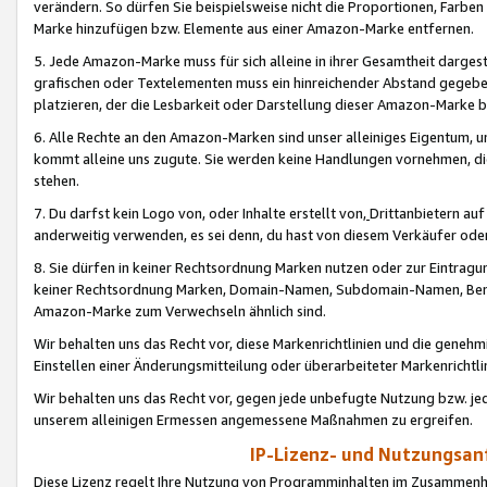
verändern. So dürfen Sie beispielsweise nicht die Proportionen, Farb
Marke hinzufügen bzw. Elemente aus einer Amazon-Marke entfernen.
5. Jede Amazon-Marke muss für sich alleine in ihrer Gesamtheit darge
grafischen oder Textelementen muss ein hinreichender Abstand gegebe
platzieren, der die Lesbarkeit oder Darstellung dieser Amazon-Marke b
6. Alle Rechte an den Amazon-Marken sind unser alleiniges Eigentum, 
kommt alleine uns zugute. Sie werden keine Handlungen vornehmen, 
stehen.
7. Du darfst kein Logo von, oder Inhalte erstellt von,
Drittanbietern au
anderweitig verwenden, es sei denn, du hast von diesem Verkäufer oder
8. Sie dürfen in keiner Rechtsordnung Marken nutzen oder zur Eintragu
keiner Rechtsordnung Marken, Domain-Namen, Subdomain-Namen, Benu
Amazon-Marke zum Verwechseln ähnlich sind.
Wir behalten uns das Recht vor, diese Markenrichtlinien und die gene
Einstellen einer Änderungsmitteilung oder überarbeiteter Markenricht
Wir behalten uns das Recht vor, gegen jede unbefugte Nutzung bzw. jede 
unserem alleinigen Ermessen angemessene Maßnahmen zu ergreifen.
IP-Lizenz- und Nutzungsan
Diese Lizenz regelt Ihre Nutzung von Programminhalten im Zusammen