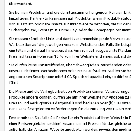
überwachen).
Sie können Produkte (und die damit zusammenhängenden Partner-Links)
hinzufügen. Partner-Links müssen auf Produkte (wie im Produktkatalog de
sich zusätzlich originäre Inhalte auf Ihrer Website befinden, die für 
Suchergebnisse, Events (z. B. Prime Day) oder die Homepages bestimmte
Sie müssen sämtliche Links und damit zusammenhängende Verweise auf z
Werbeaktion auf der jeweiligen Amazon-Website endet. Falls Sie beisp
einstellen und darauf hinweisen, dass Amazon auf ausgewählte Kleidun
Preisnachlass in Höhe von 15 % von Ihrer Website entfernen, sobald di
Sie dürfen keine unzutreffenden, überschwänglichen, täuschenden od
unsere Richtlinien, Werbeaktionen oder Preise aufstellen. Stellen Sie 
angebotenen Smartphone mit 64 GB Speicherkapazität ein, so dürfen S
führt.
Die Preise und die Verfügbarkeit von Produkten können Veränderungen 
Produkte ändern können, dürfen Sie auf Ihrer Website nur Angaben zu P
Preisen und Verfügbarkeit dargestellt sind bedienen oder (b) Sie Daten
der Lizenz festgelegten Anforderungen für die Nutzung von PA API einh
Ferner müssen Sie, falls Sie Preise für ein Produkt auf Ihrer Website in 
einer Preisvergleichsmaschine) zusammen mit Preisen für das gleiche o
außerhalb der Amazon-Website angeboten werden, jeweils den niedrigst