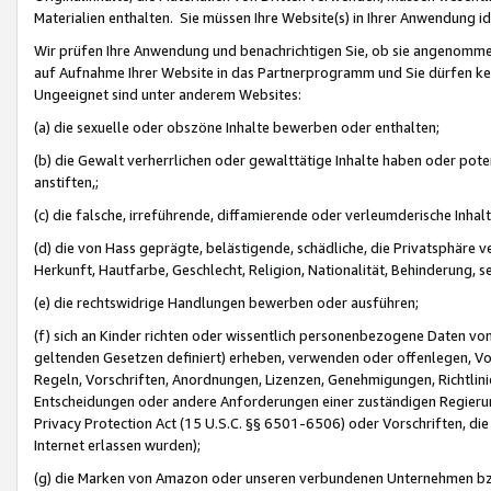
Materialien enthalten. Sie müssen Ihre Website(s) in Ihrer Anwendung ide
Wir prüfen Ihre Anwendung und benachrichtigen Sie, ob sie angenommen
auf Aufnahme Ihrer Website in das Partnerprogramm und Sie dürfen kei
Ungeeignet sind unter anderem Websites:
(a) die sexuelle oder obszöne Inhalte bewerben oder enthalten;
(b) die Gewalt verherrlichen oder gewalttätige Inhalte haben oder pot
anstiften,;
(c) die falsche, irreführende, diffamierende oder verleumderische Inha
(d) die von Hass geprägte, belästigende, schädliche, die Privatsphäre v
Herkunft, Hautfarbe, Geschlecht, Religion, Nationalität, Behinderung, 
(e) die rechtswidrige Handlungen bewerben oder ausführen;
(f) sich an Kinder richten oder wissentlich personenbezogene Daten vo
geltenden Gesetzen definiert) erheben, verwenden oder offenlegen, Vo
Regeln, Vorschriften, Anordnungen, Lizenzen, Genehmigungen, Richtlini
Entscheidungen oder andere Anforderungen einer zuständigen Regierung
Privacy Protection Act (15 U.S.C. §§ 6501-6506) oder Vorschriften, di
Internet erlassen wurden);
(g) die Marken von Amazon oder unseren verbundenen Unternehmen b