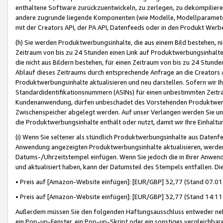
enthaltene Software zurückzuentwickeln, zu zerlegen, zu dekompilier
andere zugrunde liegende Komponenten (wie Modelle, Modellparameter
mit der Creators API, der PA API, Datenfeeds oder in den Produkt Werb
(h) Sie werden Produktwerbungsinhalte, die aus einem Bild bestehen, ni
Zeitraum von bis zu 24 Stunden einen Link auf Produktwerbungsinhalte
die nicht aus Bildern bestehen, für einen Zeitraum von bis zu 24 Stund
Ablauf dieses Zeitraums durch entsprechende Anfrage an die Creators 
Produktwerbungsinhalte aktualisieren und neu darstellen. Sofern wir Ih
Standardidentifikationsnummern (ASINs) für einen unbestimmten Zeitra
Kundenanwendung, dürfen unbeschadet des Vorstehenden Produktwerbu
Zwischenspeicher abgelegt werden. Auf unser Verlangen werden Sie un
die Produktwerbungsinhalte enthält oder nutzt, damit wir Ihre Einhalt
(i) Wenn Sie seltener als stündlich Produktwerbungsinhalte aus Datenfe
Anwendung angezeigten Produktwerbungsinhalte aktualisieren, werden 
Datums-/Uhrzeitstempel einfügen. Wenn Sie jedoch die in Ihrer Anwe
und aktualisiert haben, kann der Datumsteil des Stempels entfallen. Dies
• Preis auf [Amazon-Website einfügen]: [EUR/GBP] 32,77 (Stand 07.01.
• Preis auf [Amazon-Website einfügen]: [EUR/GBP] 32,77 (Stand 14:11 
Außerdem müssen Sie den folgenden Haftungsausschluss entweder neb
ein Pop-up-Fenster, ein Pop-up-Skript oder ein sonstiges vergleichba