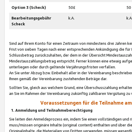
Option 3 (Scheck)
50£
50
Bearbeitungsgebühr
k.A.
k.A
Scheck
Sind auf Ihrem Konto für einen Zeitraum von mindestens drei Jahren kein
Frist von sieben Tagen nach einer entsprechenden Ankündigung die für
Schlussbetrag zurückzuhalten, der dem in der Übersicht Mindestausz
Mindestauszahlungsbetrag entspricht. Ferner können eine etwaig aufg
unterliegen oder durch geltende Verjährungsfristen verfallen.
An Sie unter Abzug bzw. Einbehalt aller in der Vereinbarung beschrieb
Ihnen gemäß der Vereinbarung zustehenden Beträge dar.
Sollten Sie, gleich aus welchem Grund, eine Überschusszahlung erhalte
an Sie im Rahmen der Vereinbarung zukünftig zahlbaren Vergütung zu 
Voraussetzungen für die Teilnahme a
1. Anmeldung und Teilnahmeberechtigung
Sie leiten den Anmeldeprozess ein, indem Sie einen vollständigen und 
muss/müssen originäre Inhalte (original content) enthalten und über d
Originalinhalte, die Materialien von Dritten verwenden, müssen wese