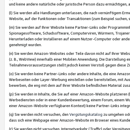
und keine andere natürliche oder juristische Person dazu ermächtigen, a
(l) Sie werden alle Handlungen unterlassen, die nach vernünftigem Erme
Website, auf der Funktionen oder Transaktionen (zum Beispiel suchen, s
(m) Sie werden auf Ihrer Website keine Partner-Links oder Programmin
Spionagesoftware, Schadsoftware, Computerviren, Würmern, Trojaner
Herunterladen oder Installieren auf einem Nutzer-Computer oder ande
genehmigt wurden.
(n) Sie werden Amazon-Websites oder Teile davon nicht auf Ihrer Websi
(z. B., WebView) innerhalb einer Mobilen Anwendung. Die Darstellung ein
Teilnahmevoraussetzungen stellt jedoch keinen Verstoß gegen diese Zif
(o) Sie werden keine Partner-Links oder andere Inhalte, die eine Am
Werbeseiten oder Layer-Werbung einstellen oder bereitstellen, mit Au
bewerben, die eng mit dem auf Ihrer Website befindlichen Material z
(p) Sie werden in Inhalte, die Sie auf einer Amazon-Website platzier
Werbediensten oder in einer Kundenbewertung, einem Forum, einem Wun
einer Amazon-Website verfügbaren Kontext) keine Partner-Links integr
(q) Sie werden nicht versuchen, den
Vergütungskatalog
zu umgehen oder
dass sich eine Webpage einer Amazon-Website im Browser eines Kunden 
(r) Sie werden nicht versuchen, Internetverkehr (Traffic) oder Vergü