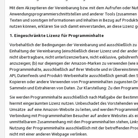
Mit dem Akzeptieren der Vereinbarung bzw. mit dem Aufrufen oder Nutz
Anwendungsprogrammierschnittstellen und anderer Tools (zusammen die
Texten und sonstigen Informationen und Inhalten in Bezug auf Produkte
nutzen können, erklären Sie sich damit einverstanden, an diese Lizenz 
1. Eingeschränkte Lizenz für Programminhalte
Vorbehaltlich der Bedingungen der Vereinbarung und ausschließlich z
Einhaltung der Vereinbarung (einschließlich dieser Lizenz und der ande
nicht übertragbare, nicht unterlizenzierbare, nicht exklusive, gebühren
anzuzeigen; (b) nur diejenigen der Amazon-Marken zu verwenden (wie in 
Programminhalte, ausschließlich auf Ihrer Website und in Übereinstimmu
API, Datenfeeds und Produkt-Werbeinhalte ausschließlich gemäß den Spe
Kopieren oder andere Verwenden von Programminhalten zugunsten Dri
Sammeln und Extrahieren von Daten. Zur Klarstellung: Zu den Program
Sie werden Programminhalte ausschließlich nach Maßgabe der Besti
hiermit eingeräumten Lizenz nutzen. Unbeschadet des Vorstehenden we
Umsätze auf eine Amazon-Website zu leiten, und werden Programminhal
Verbindung mit Programminhalten Besucher auf andere Websites als ein
unmittelbarem Zusammenhang mit den Programminhalten stehen, Links z
Nutzung der Programminhalte ausschließlich mit der betreffenden Pr
nicht mit einer anderen Webpage verlinken.