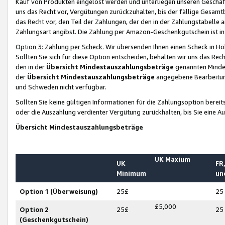
Kauf von Produkten eingelöst werden und unterliegen unseren Geschäf
uns das Recht vor, Vergütungen zurückzuhalten, bis der fällige Gesamt
das Recht vor, den Teil der Zahlungen, der den in der Zahlungstabelle 
Zahlungsart angibst. Die Zahlung per Amazon-Geschenkgutschein ist in
Option 3: Zahlung per Scheck.
Wir übersenden Ihnen einen Scheck in Höh
Sollten Sie sich für diese Option entscheiden, behalten wir uns das Rec
den in der
Übersicht Mindestauszahlungsbeträge
genannten Mindest
der
Übersicht Mindestauszahlungsbeträge
angegebene Bearbeitung
und Schweden nicht verfügbar.
Sollten Sie keine gültigen Informationen für die Zahlungsoption bereit
oder die Auszahlung verdienter Vergütung zurückhalten, bis Sie eine A
Übersicht Mindestauszahlungsbeträge
UK Maxium
UK
FR,
Minimum
un
Option 1 (Überweisung)
25£
25
£5,000
Option 2
25£
25
(Geschenkgutschein)