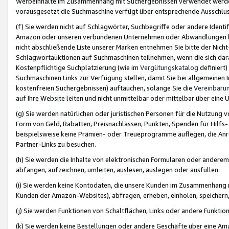
Werbeinhalte im Zusammenhang mit Suchergebnissen verwendet werden,
vorausgesetzt die Suchmaschine verfügt über entsprechende Ausschlu
(f) Sie werden nicht auf Schlagwörter, Suchbegriffe oder andere Ident
Amazon oder unseren verbundenen Unternehmen oder Abwandlungen bzw
nicht abschließende Liste unserer Marken entnehmen Sie bitte der Nich
Schlagwortauktionen auf Suchmaschinen teilnehmen, wenn die sich da
Kostenpflichtige Suchplatzierung (wie im
Vergütungskatalog
definiert
Suchmaschinen Links zur Verfügung stellen, damit Sie bei allgemeinen I
kostenfreien Suchergebnissen) auftauchen, solange Sie die
Vereinbaru
auf Ihre Website leiten und nicht unmittelbar oder mittelbar über eine
(g) Sie werden natürlichen oder juristischen Personen für die Nutzung 
Form von Geld, Rabatten, Preisnachlässen, Punkten, Spenden für Hilfs
beispielsweise keine Prämien- oder Treueprogramme auflegen, die Anrei
Partner-Links zu besuchen.
(h) Sie werden die Inhalte von elektronischen Formularen oder anderem M
abfangen, aufzeichnen, umleiten, auslesen, auslegen oder ausfüllen.
(i) Sie werden keine Kontodaten, die unsere Kunden im Zusammenhang 
Kunden der Amazon-Websites), abfragen, erheben, einholen, speichern,
(j) Sie werden Funktionen von Schaltflächen, Links oder andere Funkti
(k) Sie werden keine Bestellungen oder andere Geschäfte über eine Ama