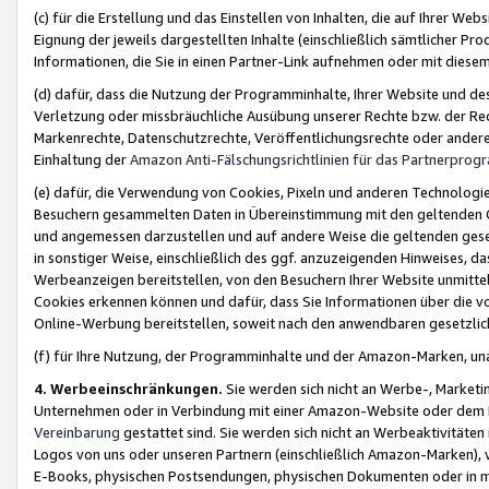
(c) für die Erstellung und das Einstellen von Inhalten, die auf Ihrer We
Eignung der jeweils dargestellten Inhalte (einschließlich sämtlicher 
Informationen, die Sie in einen Partner-Link aufnehmen oder mit diese
(d) dafür, dass die Nutzung der Programminhalte, Ihrer Website und des 
Verletzung oder missbräuchliche Ausübung unserer Rechte bzw. der Recht
Markenrechte, Datenschutzrechte, Veröffentlichungsrechte oder anderer
Einhaltung der
Amazon Anti-Fälschungsrichtlinien für das Partnerpro
(e) dafür, die Verwendung von Cookies, Pixeln und anderen Technologien
Besuchern gesammelten Daten in Übereinstimmung mit den geltenden Ge
und angemessen darzustellen und auf andere Weise die geltenden geset
in sonstiger Weise, einschließlich des ggf. anzuzeigenden Hinweises, d
Werbeanzeigen bereitstellen, von den Besuchern Ihrer Website unmitte
Cookies erkennen können und dafür, dass Sie Informationen über die v
Online-Werbung bereitstellen, soweit nach den anwendbaren gesetzlic
(f) für Ihre Nutzung, der Programminhalte und der Amazon-Marken, u
4. Werbeeinschränkungen.
Sie werden sich nicht an Werbe-, Market
Unternehmen oder in Verbindung mit einer Amazon-Website oder dem Pa
Vereinbarung
gestattet sind. Sie werden sich nicht an Werbeaktivitäten
Logos von uns oder unseren Partnern (einschließlich Amazon-Marken), 
E-Books, physischen Postsendungen, physischen Dokumenten oder in 