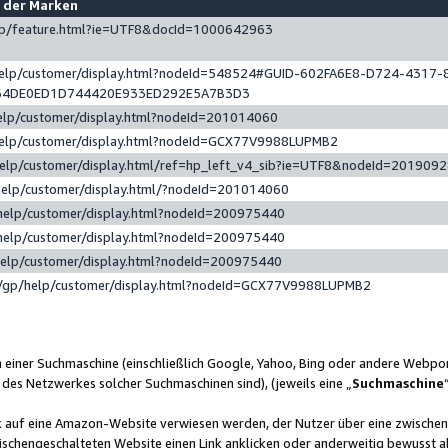
e der Marken
gp/feature.html?ie=UTF8&docId=1000642963
help/customer/display.html?nodeId=548524#GUID-602FA6E8-D724-4317-
64DE0ED1D744420E933ED292E5A7B3D3
elp/customer/display.html?nodeId=201014060
help/customer/display.html?nodeId=GCX77V9988LUPMB2
help/customer/display.html/ref=hp_left_v4_sib?ie=UTF8&nodeId=201909
help/customer/display.html/?nodeId=201014060
help/customer/display.html?nodeId=200975440
help/customer/display.html?nodeId=200975440
help/customer/display.html?nodeId=200975440
/gp/help/customer/display.html?nodeId=GCX77V9988LUPMB2
n einer Suchmaschine (einschließlich Google, Yahoo, Bing oder andere Webp
 des Netzwerkes solcher Suchmaschinen sind), (jeweils eine „
Suchmaschine
nk auf eine Amazon-Website verwiesen werden, der Nutzer über eine zwische
ischengeschalteten Website einen Link anklicken oder anderweitig bewusst a