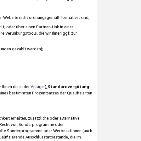
azon-Website nicht ordnungsgemäß formatiert sind;
, oder über einen Partner-Link in einer
e Verlinkungstools, die wir Ihnen ggf. zur
ütungen gezahlt werden);
 Ihnen die in der
Anlage
(„
Standardvergütung
ines bestimmten Prozentsatzes der Qualifizierten
eit erhalten, zusätzliche oder alternative
as Recht vor, Sonderprogramme oder
für alle Sonderprogramme oder Werbeaktionen (auch
lifizierende Ausschlusstatbestände, die im