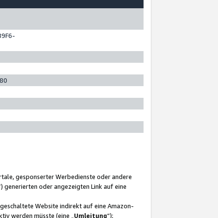
89F6-
280
ortale, gesponserter Werbedienste oder andere
“) generierten oder angezeigten Link auf eine
ngeschaltete Website indirekt auf eine Amazon-
ktiv werden müsste (eine „
Umleitung
“);