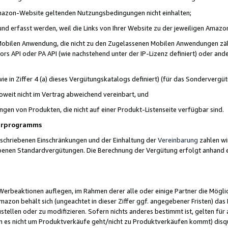
 Amazon-Website geltenden Nutzungsbedingungen nicht einhalten;
t und erfasst werden, weil die Links von Ihrer Website zu der jeweiligen Am
 Mobilen Anwendung, die nicht zu den Zugelassenen Mobilen Anwendungen zählt
s API oder PA API (wie nachstehend unter der IP-Lizenz definiert) oder ander
ie in Ziffer 4 (a) dieses Vergütungskatalogs definiert) (für das Sonderverg
weit nicht im Vertrag abweichend vereinbart, und
ngen von Produkten, die nicht auf einer Produkt-Listenseite verfügbar sind.
nerprogramms
eschriebenen Einschränkungen und der Einhaltung der
Vereinbarung
zahlen wir
ebenen Standardvergütungen. Die Berechnung der Vergütung erfolgt anhand e
beaktionen auflegen, im Rahmen derer alle oder einige Partner die Möglichk
Amazon behält sich (ungeachtet in dieser Ziffer ggf. angegebener Fristen) d
ustellen oder zu modifizieren. Sofern nichts anderes bestimmt ist, gelten 
s nicht um Produktverkäufe geht/nicht zu Produktverkäufen kommt) disqua