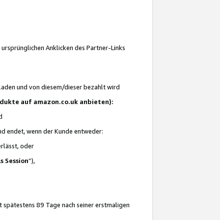
 ursprünglichen Anklicken des Partner-Links
laden und von diesem/dieser bezahlt wird
rodukte auf amazon.co.uk anbieten):
d
 und endet, wenn der Kunde entweder:
erlässt, oder
ls Session
“),
t spätestens 89 Tage nach seiner erstmaligen