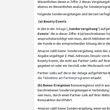
Wesentlichen denen in Ziffer 2 dieses Vergütung
ebenso im Wesentlichen analog für Sonderprogr
Folgende Sondervergütungen sind derzeit verfüg
(a) Bounty Events
In den in der
Anlage
(„
Sondervergütung
“) aufge
Events
“ die in dieser Ziffer 4 (a) beschriebenen 
anspruchsberechtigt sein muss, durch Anklicken ei
der Kunde in der entsprechenden Sitzung die in d
Amazon zahlt keine Sondervergütung, wenn das z
Angabe ungültiger E-Mail-Adressen, Einsatz von B
Bounty Events, die nicht aus Partner-Links auf Ihre
gegeben ist oder ein Verstoß oder Missbrauch vorl
Partner-Links auf die in der Anlage aufgeführte
die Teilnahme am Partnerprogramm
erlaubt.
(b) Bonus-Ereignisse
Bonusereignisse sind in au
beschriebenen Sondervergütungen in Verbindung m
sein muss, durch einen Partner-Link auf Ihrer We
Bonusaktion durchführt.
Amazon zahlt keine Sondervergütung, wenn ein Bon