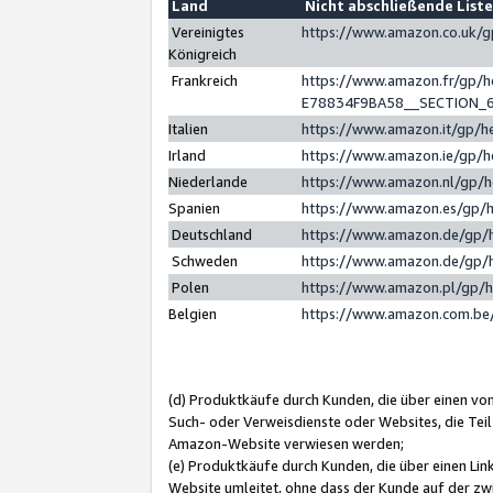
Land
Nicht abschließende List
Vereinigtes
https://www.amazon.co.uk/
Königreich
Frankreich
https://www.amazon.fr/gp/
E78834F9BA58__SECTION_
Italien
https://www.amazon.it/gp/h
Irland
https://www.amazon.ie/gp/
Niederlande
https://www.amazon.nl/gp/
Spanien
https://www.amazon.es/gp/
Deutschland
https://www.amazon.de/gp/
Schweden
https://www.amazon.de/gp/
Polen
https://www.amazon.pl/gp/
Belgien
https://www.amazon.com.be
(d) Produktkäufe durch Kunden, die über einen vo
Such- oder Verweisdienste oder Websites, die Teil
Amazon-Website verwiesen werden;
(e) Produktkäufe durch Kunden, die über einen Li
Website umleitet, ohne dass der Kunde auf der zw