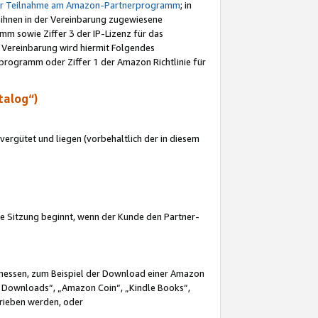
ur Teilnahme am Amazon-Partnerprogramm
; in
 ihnen in der Vereinbarung zugewiesene
m sowie Ziffer 3 der IP-Lizenz für das
 Vereinbarung wird hiermit Folgendes
programm oder Ziffer 1 der Amazon Richtlinie für
talog“)
ergütet und liegen (vorbehaltlich der in diesem
i die Sitzung beginnt, wenn der Kunde den Partner-
Ermessen, zum Beispiel der Download einer Amazon
 Downloads“, „Amazon Coin“, „Kindle Books“,
trieben werden, oder