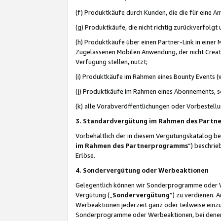
(f) Produktkäufe durch Kunden, die die für eine
(g) Produktkäufe, die nicht richtig zurückverfolg
(h) Produktkäufe über einen Partner-Link in einer
Zugelassenen Mobilen Anwendung, der nicht Creator
Verfügung stellen, nutzt;
(i) Produktkäufe im Rahmen eines Bounty Events (w
(j) Produktkäufe im Rahmen eines Abonnements, so
(k) alle Vorabveröffentlichungen oder Vorbestellu
3. Standardvergütung im Rahmen des Part
Vorbehaltlich der in diesem Vergütungskatalog b
im Rahmen des Partnerprogramms
“) beschri
Erlöse.
4. Sondervergütung oder Werbeaktionen
Gelegentlich können wir Sonderprogramme oder Wer
Vergütung („
Sondervergütung
”) zu verdienen. 
Werbeaktionen jederzeit ganz oder teilweise einz
Sonderprogramme oder Werbeaktionen, bei denen e