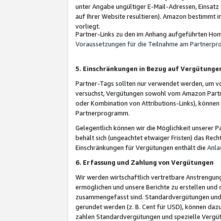
unter Angabe ungültiger E-Mail-Adressen, Einsatz
auf Ihrer Website resultieren). Amazon bestimmt i
vorliegt.
Partner-Links zu den im Anhang aufgeführten Hom
Voraussetzungen für die Teilnahme am Partnerp
5. Einschränkungen in Bezug auf Vergütunge
Partner-Tags sollten nur verwendet werden, um von 
versuchst, Vergütungen sowohl vom Amazon Partn
oder Kombination von Attributions-Links), könne
Partnerprogramm.
Gelegentlich können wir die Möglichkeit unsere
behält sich (ungeachtet etwaiger Fristen) das Rec
Einschränkungen für Vergütungen enthält die
Anla
6. Erfassung und Zahlung von Vergütungen
Wir werden wirtschaftlich vertretbare Anstrengu
ermöglichen und unsere Berichte zu erstellen und 
zusammengefasst sind. Standardvergütungen und s
gerundet werden (z. B. Cent für USD), können dazu
zahlen Standardvergütungen und spezielle Vergüt