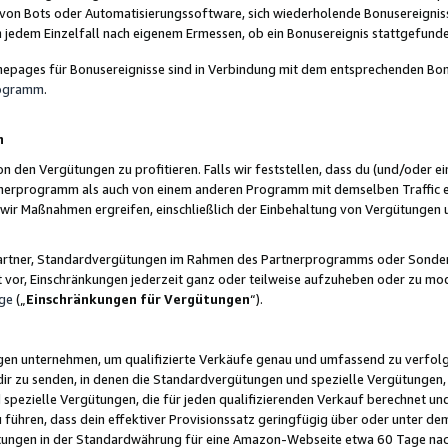
 von Bots oder Automatisierungssoftware, sich wiederholende Bonusereignisse
n jedem Einzelfall nach eigenem Ermessen, ob ein Bonusereignis stattgefund
epages für Bonusereignisse sind in Verbindung mit dem entsprechenden Bonu
rogramm
.
n
den Vergütungen zu profitieren. Falls wir feststellen, dass du (und/oder ein
erprogramm als auch von einem anderen Programm mit demselben Traffic ei
n wir Maßnahmen ergreifen, einschließlich der Einbehaltung von Vergütunge
r Partner, Standardvergütungen im Rahmen des Partnerprogramms oder Sonde
ht vor, Einschränkungen jederzeit ganz oder teilweise aufzuheben oder zu mod
ge
(„
Einschränkungen für Vergütungen
“).
ngen unternehmen, um qualifizierte Verkäufe genau und umfassend zu verfol
dir zu senden, in denen die Standardvergütungen und spezielle Vergütungen, 
pezielle Vergütungen, die für jeden qualifizierenden Verkauf berechnet un
 führen, dass dein effektiver Provisionssatz geringfügig über oder unter dem
ungen in der Standardwährung für eine Amazon-Webseite etwa 60 Tage nach