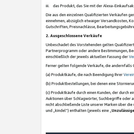
iii. das Produkt, das Sie mit der Alexa-Einkaufsa
Die aus den einzelnen Qualifizierten Verkäufen gen
einnehmen, abzüglich etwaiger Versandkosten, Ko
Gutschriften, Preisnachlässe, Bearbeitungsgebühr
2. Ausgeschlossene Verkäufe
Unbeschadet des Vorstehenden gelten Qualifiziert
Partnerprogramm oder andere Bestimmungen, Beding
einschließlich der jeweils aktuellen Fassung der
Ve
Ferner gelten folgende Verkäufe, die andernfalls
(a) Produktkäufe, die nach Beendigung Ihrer
Verei
(b) Produktbestellungen, bei denen eine Stornier
(c) Produktkäufe durch einen Kunden, der durch e
Auktionen über Schlagwörter, Suchbegriffe oder a
nicht abschließende Liste unserer Marken über di
und „kindel“) enthalten (jeweils eine „
Unzulässig