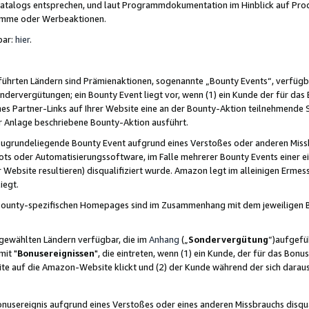
skatalogs entsprechen, und laut Programmdokumentation im Hinblick auf Pr
amme oder Werbeaktionen.
bar:
hier
.
führten Ländern sind Prämienaktionen, sogenannte „Bounty Events“, verfügb
Sondervergütungen; ein Bounty Event liegt vor, wenn (1) ein Kunde der für da
nes Partner-Links auf Ihrer Website eine an der Bounty-Aktion teilnehmende 
er Anlage beschriebene Bounty-Aktion ausführt.
ugrundeliegende Bounty Event aufgrund eines Verstoßes oder anderen Miss
ots oder Automatisierungssoftware, im Falle mehrerer Bounty Events einer e
r Website resultieren) disqualifiziert wurde. Amazon legt im alleinigen Ermess
iegt.
n Bounty-spezifischen Homepages sind im Zusammenhang mit dem jeweiligen
sgewählten Ländern verfügbar, die im
Anhang
(„
Sondervergütung
“)aufgefüh
it "
Bonusereignissen
", die eintreten, wenn (1) ein Kunde, der für das Bon
bsite auf die Amazon-Website klickt und (2) der Kunde während der sich dar
usereignis aufgrund eines Verstoßes oder eines anderen Missbrauchs disqua