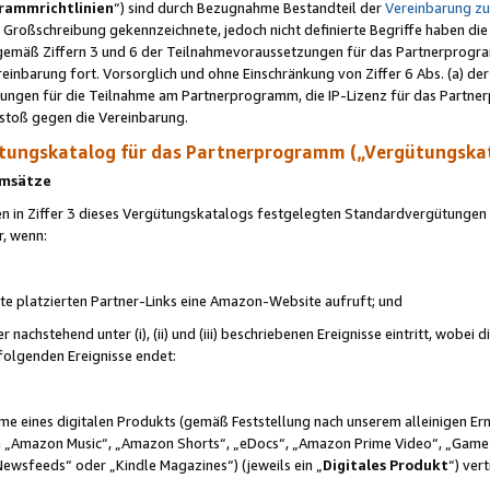
rammrichtlinien
“) sind durch Bezugnahme Bestandteil der
Vereinbarung z
Großschreibung gekennzeichnete, jedoch nicht definierte Begriffe haben die
 gemäß Ziffern 3 und 6 der Teilnahmevoraussetzungen für das Partnerprogram
nbarung fort. Vorsorglich und ohne Einschränkung von Ziffer 6 Abs. (a) der
ungen für die Teilnahme am Partnerprogramm, die IP-Lizenz für das Partner
rstoß gegen die Vereinbarung.
ungskatalog für das Partnerprogramm („Vergütungska
 Umsätze
n in Ziffer 3 dieses Vergütungskatalogs festgelegten Standardvergütungen v
r, wenn:
ite platzierten Partner-Links eine Amazon-Website aufruft; und
r nachstehend unter (i), (ii) und (iii) beschriebenen Ereignisse eintritt, wobe
 folgenden Ereignisse endet:
hme eines digitalen Produkts (gemäß Feststellung nach unserem alleinigen 
 „Amazon Music“, „Amazon Shorts“, „eDocs“, „Amazon Prime Video“, „Game
Newsfeeds“ oder „Kindle Magazines“) (jeweils ein „
Digitales Produkt
“) ver