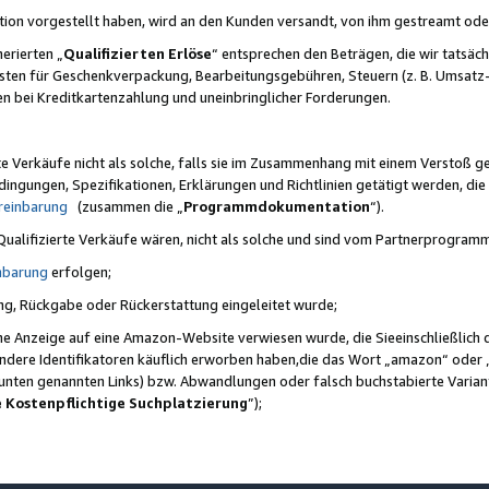
ktion vorgestellt haben, wird an den Kunden versandt, von ihm gestreamt od
erierten „
Qualifizierten Erlöse
“ entsprechen den Beträgen, die wir tatsäch
sten für Geschenkverpackung, Bearbeitungsgebühren, Steuern (z. B. Umsatz-
en bei Kreditkartenzahlung und uneinbringlicher Forderungen.
e Verkäufe nicht als solche, falls sie im Zusammenhang mit einem Verstoß 
ungen, Spezifikationen, Erklärungen und Richtlinien getätigt werden, die 
reinbarung
(zusammen die „
Programmdokumentation
“).
 Qualifizierte Verkäufe wären, nicht als solche und sind vom Partnerprogra
nbarung
erfolgen;
ung, Rückgabe oder Rückerstattung eingeleitet wurde;
ine Anzeige auf eine Amazon-Website verwiesen wurde, die Sieeinschließlich
ndere Identifikatoren käuflich erworben haben,die das Wort „amazon“ oder 
e unten genannten Links) bzw. Abwandlungen oder falsch buchstabierte Varia
e Kostenpflichtige Suchplatzierung
”);