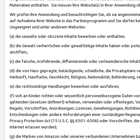
Materialien enthalten. Sie müssen Ihre Website(s) in Ihrer Anwendung ide
Wir prüfen Ihre Anwendung und benachrichtigen Sie, ob sie angenommen
auf Aufnahme Ihrer Website in das Partnerprogramm und Sie dürfen kei
Ungeeignet sind unter anderem Websites:
(a) die sexuelle oder obszöne Inhalte bewerben oder enthalten;
(b) die Gewalt verherrlichen oder gewalttätige Inhalte haben oder pot
anstiften,;
(c) die falsche, irreführende, diffamierende oder verleumderische Inha
(d) die von Hass geprägte, belästigende, schädliche, die Privatsphäre v
Herkunft, Hautfarbe, Geschlecht, Religion, Nationalität, Behinderung, 
(e) die rechtswidrige Handlungen bewerben oder ausführen;
(f) sich an Kinder richten oder wissentlich personenbezogene Daten vo
geltenden Gesetzen definiert) erheben, verwenden oder offenlegen, Vo
Regeln, Vorschriften, Anordnungen, Lizenzen, Genehmigungen, Richtlini
Entscheidungen oder andere Anforderungen einer zuständigen Regierung
Privacy Protection Act (15 U.S.C. §§ 6501-6506) oder Vorschriften, di
Internet erlassen wurden);
(g) die Marken von Amazon oder unseren verbundenen Unternehmen b