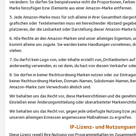
verändern. So dürfen Sie beispielsweise nicht die Proportionen, Farb
Marke hinzufügen bzw. Elemente aus einer Amazon-Marke entfernen.
5. Jede Amazon-Marke muss für sich alleine in ihrer Gesamtheit darge
grafischen oder Textelementen muss ein hinreichender Abstand gegebe
platzieren, der die Lesbarkeit oder Darstellung dieser Amazon-Marke b
6. Alle Rechte an den Amazon-Marken sind unser alleiniges Eigentum, 
kommt alleine uns zugute. Sie werden keine Handlungen vornehmen, 
stehen.
7. Du darfst kein Logo von, oder Inhalte erstellt von,
Drittanbietern au
anderweitig verwenden, es sei denn, du hast von diesem Verkäufer oder
8. Sie dürfen in keiner Rechtsordnung Marken nutzen oder zur Eintragu
keiner Rechtsordnung Marken, Domain-Namen, Subdomain-Namen, Benu
Amazon-Marke zum Verwechseln ähnlich sind.
Wir behalten uns das Recht vor, diese Markenrichtlinien und die gene
Einstellen einer Änderungsmitteilung oder überarbeiteter Markenricht
Wir behalten uns das Recht vor, gegen jede unbefugte Nutzung bzw. jede 
unserem alleinigen Ermessen angemessene Maßnahmen zu ergreifen.
IP-Lizenz- und Nutzungsan
Diese Lizenz regelt Ihre Nutzung von Programminhalten im Zusammen