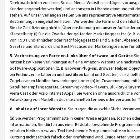
Direktnachrichten von Ihren Social-Media-Websites einfügen. vorausg
Kunden angemeldet werden) und ansonsten in Übereinstimmung mit der
stehen. Auf unser Verlangen stellen Sie uns repräsentative Mustermater
Bestimmungen eingehalten haben. Wir werden die Form und den Inhalt, di
Sie die Zertifizierung nicht in Übereinstimmung mit unserer Aufforderu
Klarstellung: (i) Für die Zwecke der geltenden Marketinggesetze (z. 
von 1991 und ähnlicher oder Nachfolgegesetze) sind Sie der „Absender“ j
Gesetze und Standards und Best Practices der Marketingbranche für 
5. Verbreitung von Partner-Links über Software und Geräte
Sie
nutzen bzw. keine Verlinkungen auf eine Amazon-Website wie nachsteh
Software-Applikationen (z. B. Browser Plug-ins, Browser Helper Objec
ein Endnutzer installieren und ausführen kann) und Geräten, einschlie
Zugelassenen Mobilen Anwendungen); oder (b) im Zusammenhang mit bzw.
Satellitenempfangsgeräte, Streaming-Video-Playern, Blu-Ray-Playern 
Viera Cast oder Vizio Internet Apps). Sie werden ohne ausdrückliche v
Entwicklung von Modellen des maschinellen Lernens oder verwandter 
6. Inhalte auf Ihrer Website
. Sie tragen die ausschließliche Verantwo
(a) Sie werden Programminhalte in keiner Weise ergänzen, löschen oder
Informationen; Sie dürfen aus einer Bilddatei bestehende Programminhal
erhalten bleiben bzw. aus Text bestehende Programminhalte so kürzen, 
Kürzung nicht sachlich falsch oder irreführend wird. Einige Arten von L