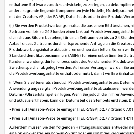
enthaltene Software zurückzuentwickeln, zu zerlegen, zu dekompilier
andere zugrunde liegende Komponenten (wie Modelle, Modellparameter
mit der Creators API, der PA API, Datenfeeds oder in den Produkt Werb
(h) Sie werden Produktwerbungsinhalte, die aus einem Bild bestehen, ni
Zeitraum von bis zu 24 Stunden einen Link auf Produktwerbungsinhalte
die nicht aus Bildern bestehen, für einen Zeitraum von bis zu 24 Stund
Ablauf dieses Zeitraums durch entsprechende Anfrage an die Creators 
Produktwerbungsinhalte aktualisieren und neu darstellen. Sofern wir Ih
Standardidentifikationsnummern (ASINs) für einen unbestimmten Zeitra
Kundenanwendung, dürfen unbeschadet des Vorstehenden Produktwerbu
Zwischenspeicher abgelegt werden. Auf unser Verlangen werden Sie un
die Produktwerbungsinhalte enthält oder nutzt, damit wir Ihre Einhalt
(i) Wenn Sie seltener als stündlich Produktwerbungsinhalte aus Datenfe
Anwendung angezeigten Produktwerbungsinhalte aktualisieren, werden 
Datums-/Uhrzeitstempel einfügen. Wenn Sie jedoch die in Ihrer Anwe
und aktualisiert haben, kann der Datumsteil des Stempels entfallen. Dies
• Preis auf [Amazon-Website einfügen]: [EUR/GBP] 32,77 (Stand 07.01.
• Preis auf [Amazon-Website einfügen]: [EUR/GBP] 32,77 (Stand 14:11 
Außerdem müssen Sie den folgenden Haftungsausschluss entweder neb
ein Pop-up-Fenster, ein Pop-up-Skript oder ein sonstiges vergleichba