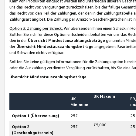
Kauf von Produkten eingelöst werden und unterliegen unseren Geschäf
uns das Recht vor, Vergütungen zurückzuhalten, bis der fällige Gesamt
das Recht vor, den Teil der Zahlungen, der den in der Zahlungstabelle 
Zahlungsart angibst. Die Zahlung per Amazon-Geschenkgutschein ist in
Option 3: Zahlung per Scheck.
Wir übersenden Ihnen einen Scheck in Höh
Sollten Sie sich für diese Option entscheiden, behalten wir uns das Rec
den in der
Übersicht Mindestauszahlungsbeträge
genannten Mindest
der
Übersicht Mindestauszahlungsbeträge
angegebene Bearbeitung
und Schweden nicht verfügbar.
Sollten Sie keine gültigen Informationen für die Zahlungsoption bereit
oder die Auszahlung verdienter Vergütung zurückhalten, bis Sie eine A
Übersicht Mindestauszahlungsbeträge
UK Maxium
UK
FR,
Minimum
un
Option 1 (Überweisung)
25£
25
£5,000
Option 2
25£
25
(Geschenkgutschein)