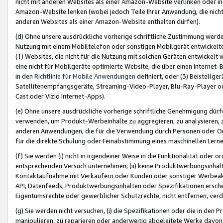
nicht mit anderen Websites als einer Amazon-Website verlinken oder i
Amazon-Website lenken (wobei jedoch Teile Ihrer Anwendung, die nich
anderen Websites als einer Amazon-Website enthalten dürfen).
(d) Ohne unsere ausdrückliche vorherige schriftliche Zustimmung werd
Nutzung mit einem Mobiltelefon oder sonstigen Mobilgerät entwickelt
(1) Websites, die nicht für die Nutzung mit solchen Geräten entwickelt
eine nicht für Mobilgeräte optimierte Website, die über einen Interne
in den
Richtlinie für Mobile Anwendungen
definiert, oder (3) Beistellge
Satellitenempfangsgeräte, Streaming-Video-Player, Blu-Ray-Player ode
Cast oder Vizio Internet-Apps).
(e) Ohne unsere ausdrückliche vorherige schriftliche Genehmigung dürfe
verwenden, um Produkt-Werbeinhalte zu aggregieren, zu analysieren, 
anderen Anwendungen, die für die Verwendung durch Personen oder Or
für die direkte Schulung oder Feinabstimmung eines maschinellen Lern
(f) Sie werden (i) nicht in irgendeiner Weise in die Funktionalität ode
entsprechenden Versuch unternehmen; (ii) keine Produktwerbungsinha
Kontaktaufnahme mit Verkäufern oder Kunden oder sonstiger Werbeaktiv
API, Datenfeeds, Produktwerbungsinhalten oder Spezifikationen erschei
Eigentumsrechte oder gewerblicher Schutzrechte, nicht entfernen, verd
(g) Sie werden nicht versuchen, (i) die Spezifikationen oder die in de
manipulieren, zu reparieren oder anderweitig abgeleitete Werke davon z