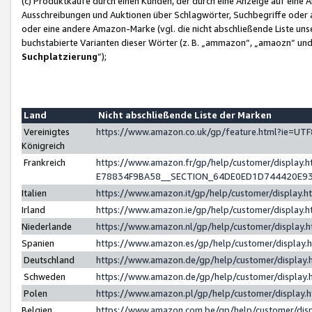
(c) Produktkäufe durch einen Kunden, der durch eine Anzeige auf eine 
Ausschreibungen und Auktionen über Schlagwörter, Suchbegriffe oder 
oder eine andere Amazon-Marke (vgl. die nicht abschließende Liste un
buchstabierte Varianten dieser Wörter (z. B. „ammazon“, „amaozn“ und „
Suchplatzierung
”);
Land
Nicht abschließende Liste der Marken
Vereinigtes
https://www.amazon.co.uk/gp/feature.html?ie=U
Königreich
Frankreich
https://www.amazon.fr/gp/help/customer/displa
E78834F9BA58__SECTION_64DE0ED1D744420E9
Italien
https://www.amazon.it/gp/help/customer/display
Irland
https://www.amazon.ie/gp/help/customer/displa
Niederlande
https://www.amazon.nl/gp/help/customer/display
Spanien
https://www.amazon.es/gp/help/customer/display
Deutschland
https://www.amazon.de/gp/help/customer/displa
Schweden
https://www.amazon.de/gp/help/customer/displa
Polen
https://www.amazon.pl/gp/help/customer/display
Belgien
https://www.amazon.com.be/gp/help/customer/d