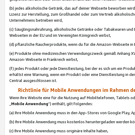
(b) jedes alkoholische Getränk, das auf deiner Webseite beworben wird
Lizenz zur Herstellung, zum Großhandel oder zum Vertrieb alkoholisch
Unternehmens betrieben wird,
(c) Säuglingsnahruhrung, alkoholische Getränke oder Tabakwaren und E
Webseiten in der EU und im Vereinigten Königreich wirbst,
(d) pflanzliche Raucherprodukte, wenn du für die Amazon-Webseite in B
(e) Produkte ohne medizinischen Verwendungszweck gemäß Anhang XVI 
Amazon-Webseite in Frankreich wirbst,
(f) jedes Produkt oder jede Dienstleistung, bei der es sich um ein Prod
erhältst eine Warnung, wenn ein Produkt oder eine Dienstleistung in de
Central ausgeschlossen ist.
Richtlinie für Mobile Anwendungen im Rahmen de
Wenn Ihre Website eine für die Nutzung auf Mobiltelefonen, Tablets 
„
Mobile Anwendung
“) enthält, gilt Folgendes:
(a) Ihre Mobile Anwendung muss in den App-Stores von Google Play, A
(b) Ihre Mobile Anwendung muss kostenlos heruntergeladen werden könn
(c) Ihre Mobile Anwendung muss originäre Inhalte haben,