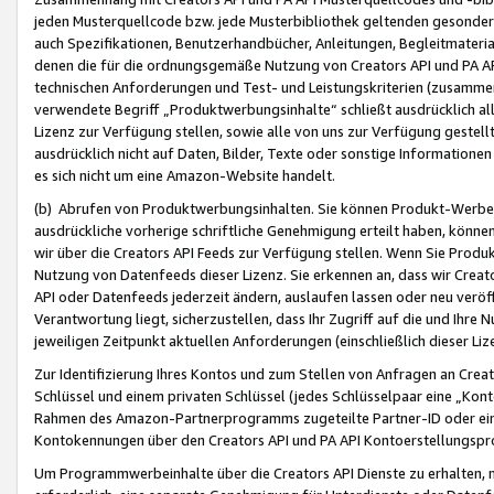
jeden Musterquellcode bzw. jede Musterbibliothek geltenden gesonder
auch Spezifikationen, Benutzerhandbücher, Anleitungen, Begleitmaterial
denen die für die ordnungsgemäße Nutzung von Creators API und PA A
technischen Anforderungen und Test- und Leistungskriterien (zusammen
verwendete Begriff „Produktwerbungsinhalte“ schließt ausdrücklich al
Lizenz zur Verfügung stellen, sowie alle von uns zur Verfügung gestel
ausdrücklich nicht auf Daten, Bilder, Texte oder sonstige Informatione
es sich nicht um eine Amazon-Website handelt.
(b) Abrufen von Produktwerbungsinhalten. Sie können Produkt-Werbein
ausdrückliche vorherige schriftliche Genehmigung erteilt haben, könn
wir über die Creators API Feeds zur Verfügung stellen. Wenn Sie Produk
Nutzung von Datenfeeds dieser Lizenz. Sie erkennen an, dass wir Creat
API oder Datenfeeds jederzeit ändern, auslaufen lassen oder neu veröffe
Verantwortung liegt, sicherzustellen, dass Ihr Zugriff auf die und Ihr
jeweiligen Zeitpunkt aktuellen Anforderungen (einschließlich dieser Liz
Zur Identifizierung Ihres Kontos und zum Stellen von Anfragen an Crea
Schlüssel und einem privaten Schlüssel (jedes Schlüsselpaar eine „Kon
Rahmen des Amazon-Partnerprogramms zugeteilte Partner-ID oder ein
Kontokennungen über den Creators API und PA API Kontoerstellungspro
Um Programmwerbeinhalte über die Creators API Dienste zu erhalten, m