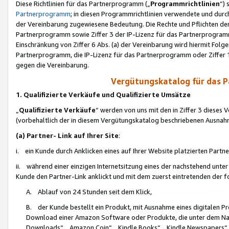
Diese Richtlinien für das Partnerprogramm („
Programmrichtlinien
“)
Partnerprogramm
; in diesen Programmrichtlinien verwendete und durch
der Vereinbarung zugewiesene Bedeutung. Die Rechte und Pflichten de
Partnerprogramm sowie Ziffer 3 der IP-Lizenz für das Partnerprogram
Einschränkung von Ziffer 6 Abs. (a) der Vereinbarung wird hiermit Fol
Partnerprogramm, die IP-Lizenz für das Partnerprogramm oder Ziffer 1
gegen die Vereinbarung.
Vergütungskatalog für das 
1. Qualifizierte Verkäufe und Qualifizierte Umsätze
„
Qualifizierte Verkäufe
“ werden von uns mit den in Ziffer 3 diese
(vorbehaltlich der in diesem Vergütungskatalog beschriebenen Ausnah
(a) Partner- Link auf Ihrer Site
:
i. ein Kunde durch Anklicken eines auf Ihrer Website platzierten Part
ii. während einer einzigen Internetsitzung eines der nachstehend unter (i)
Kunde den Partner-Link anklickt und mit dem zuerst eintretenden der f
A. Ablauf von 24 Stunden seit dem Klick,
B. der Kunde bestellt ein Produkt, mit Ausnahme eines digitalen P
Download einer Amazon Software oder Produkte, die unter dem N
Downloads“, „Amazon Coin“, „Kindle Books“, „Kindle Newspapers“, „