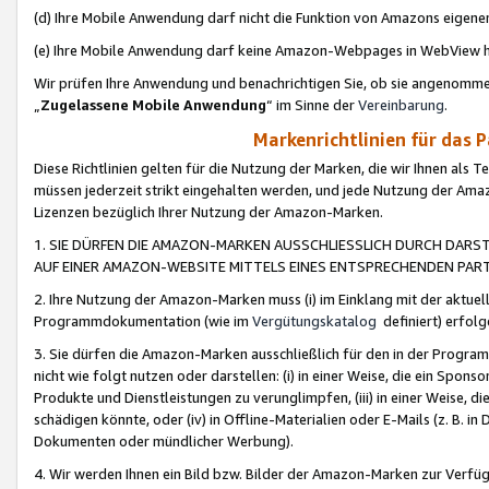
(d) Ihre Mobile Anwendung darf nicht die Funktion von Amazons eige
(e) Ihre Mobile Anwendung darf keine Amazon-Webpages in WebView 
Wir prüfen Ihre Anwendung und benachrichtigen Sie, ob sie angenomm
„
Zugelassene Mobile Anwendung
“ im Sinne der
Vereinbarung
.
Markenrichtlinien für das 
Diese Richtlinien gelten für die Nutzung der Marken, die wir Ihnen als 
müssen jederzeit strikt eingehalten werden, und jede Nutzung der Ama
Lizenzen bezüglich Ihrer Nutzung der Amazon-Marken.
1. SIE DÜRFEN DIE AMAZON-MARKEN AUSSCHLIESSLICH DURCH DARS
AUF EINER AMAZON-WEBSITE MITTELS EINES ENTSPRECHENDEN PART
2. Ihre Nutzung der Amazon-Marken muss (i) im Einklang mit der aktuells
Programmdokumentation (wie im
Vergütungskatalog
definiert) erfolg
3. Sie dürfen die Amazon-Marken ausschließlich für den in der Progr
nicht wie folgt nutzen oder darstellen: (i) in einer Weise, die ein Spo
Produkte und Dienstleistungen zu verunglimpfen, (iii) in einer Weise
schädigen könnte, oder (iv) in Offline-Materialien oder E-Mails (z. B.
Dokumenten oder mündlicher Werbung).
4. Wir werden Ihnen ein Bild bzw. Bilder der Amazon-Marken zur Verfüg