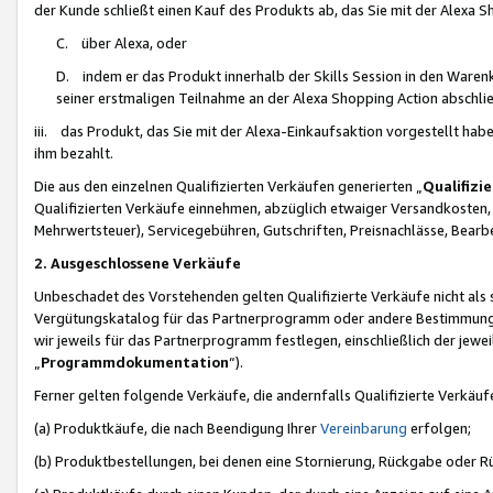
der Kunde schließt einen Kauf des Produkts ab, das Sie mit der Alexa 
C. über Alexa, oder
D. indem er das Produkt innerhalb der Skills Session in den Waren
seiner erstmaligen Teilnahme an der Alexa Shopping Action abschlie
iii. das Produkt, das Sie mit der Alexa-Einkaufsaktion vorgestellt ha
ihm bezahlt.
Die aus den einzelnen Qualifizierten Verkäufen generierten „
Qualifizi
Qualifizierten Verkäufe einnehmen, abzüglich etwaiger Versandkosten
Mehrwertsteuer), Servicegebühren, Gutschriften, Preisnachlässe, Bear
2. Ausgeschlossene Verkäufe
Unbeschadet des Vorstehenden gelten Qualifizierte Verkäufe nicht als
Vergütungskatalog für das Partnerprogramm oder andere Bestimmungen,
wir jeweils für das Partnerprogramm festlegen, einschließlich der jewe
„
Programmdokumentation
“).
Ferner gelten folgende Verkäufe, die andernfalls Qualifizierte Verkä
(a) Produktkäufe, die nach Beendigung Ihrer
Vereinbarung
erfolgen;
(b) Produktbestellungen, bei denen eine Stornierung, Rückgabe oder R