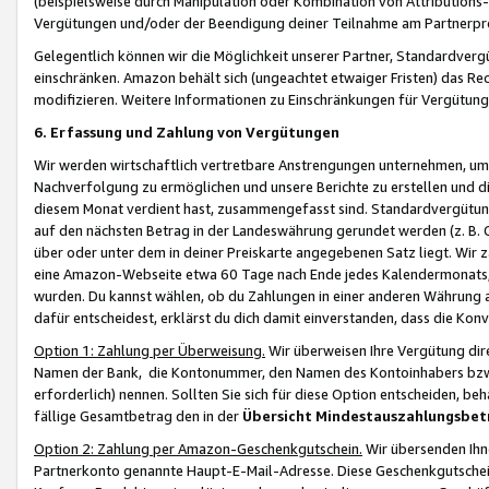
(beispielsweise durch Manipulation oder Kombination von Attributions-
Vergütungen und/oder der Beendigung deiner Teilnahme am Partnerp
Gelegentlich können wir die Möglichkeit unserer Partner, Standardv
einschränken. Amazon behält sich (ungeachtet etwaiger Fristen) das Re
modifizieren. Weitere Informationen zu Einschränkungen für Vergütung
6. Erfassung und Zahlung von Vergütungen
Wir werden wirtschaftlich vertretbare Anstrengungen unternehmen, um 
Nachverfolgung zu ermöglichen und unsere Berichte zu erstellen und di
diesem Monat verdient hast, zusammengefasst sind. Standardvergütung
auf den nächsten Betrag in der Landeswährung gerundet werden (z. B. C
über oder unter dem in deiner Preiskarte angegebenen Satz liegt. Wir
eine Amazon-Webseite etwa 60 Tage nach Ende jedes Kalendermonats, i
wurden. Du kannst wählen, ob du Zahlungen in einer anderen Währung
dafür entscheidest, erklärst du dich damit einverstanden, dass die K
Option 1: Zahlung per Überweisung.
Wir überweisen Ihre Vergütung dir
Namen der Bank, die Kontonummer, den Namen des Kontoinhabers bzw. a
erforderlich) nennen. Sollten Sie sich für diese Option entscheiden, be
fällige Gesamtbetrag den in der
Übersicht Mindestauszahlungsbet
Option 2: Zahlung per Amazon-Geschenkgutschein.
Wir übersenden Ihne
Partnerkonto genannte Haupt-E-Mail-Adresse. Diese Geschenkgutschei