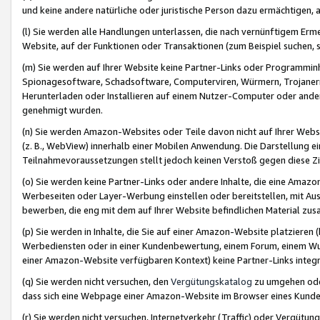
und keine andere natürliche oder juristische Person dazu ermächtigen, a
(l) Sie werden alle Handlungen unterlassen, die nach vernünftigem Erme
Website, auf der Funktionen oder Transaktionen (zum Beispiel suchen, s
(m) Sie werden auf Ihrer Website keine Partner-Links oder Programmin
Spionagesoftware, Schadsoftware, Computerviren, Würmern, Trojaner
Herunterladen oder Installieren auf einem Nutzer-Computer oder ande
genehmigt wurden.
(n) Sie werden Amazon-Websites oder Teile davon nicht auf Ihrer Websi
(z. B., WebView) innerhalb einer Mobilen Anwendung. Die Darstellung ein
Teilnahmevoraussetzungen stellt jedoch keinen Verstoß gegen diese Zif
(o) Sie werden keine Partner-Links oder andere Inhalte, die eine Am
Werbeseiten oder Layer-Werbung einstellen oder bereitstellen, mit Au
bewerben, die eng mit dem auf Ihrer Website befindlichen Material z
(p) Sie werden in Inhalte, die Sie auf einer Amazon-Website platzier
Werbediensten oder in einer Kundenbewertung, einem Forum, einem Wun
einer Amazon-Website verfügbaren Kontext) keine Partner-Links integr
(q) Sie werden nicht versuchen, den
Vergütungskatalog
zu umgehen oder
dass sich eine Webpage einer Amazon-Website im Browser eines Kunden 
(r) Sie werden nicht versuchen, Internetverkehr (Traffic) oder Vergü