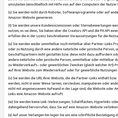
umzuleiten (einschließlich mit Hilfe von auf den Computern der Nutzer i
(s) Sie werden nicht durch Roboter, Softwareprogramme oder auf andere
Amazon-Website generieren.
(t) Sie werden unsere Kundenrezensionen oder Sternebewertungen wed
nutzen, es sei denn, Sie haben über die Creators API und die PA API e
erfüllen die in der Lizenz beschriebenen Voraussetzungen für die Nutzu
(u) Sie werden weder unmittelbar noch mittelbar über Partner-Links P
oder zu Nutzung durch eine andere natürliche oder juristische Person,
Geschäftspartnern nicht gestatten bzw. diese nicht dazu auffordern od
andere natürliche oder juristische Person, unmittelbar oder mittelbar
zu Wiederverkaufs- oder gewerblichen Zwecken (gleich welcher Art) 
auf Ihrer Website zum Wiederverkauf oder für gewerbliche Nutzungen 
(v) Sie werden die URL Ihrer Website, die die Partner-Links enthält b
werden, nicht in einer Weise tarnen, verstecken, manipulieren oder and
nicht mit angemessenem Aufwand in der Lage sind, die Website oder A
Links eine Amazon-Website aufruft.
(w) Sie werden keine Link-Verkürzungen, Schaltflächen, Hyperlinks ode
dahingehend hervorrufen, dass Sie auf eine Amazon-Website verlinken
(x) Auf unser Verlangen hin legen Sie uns eine schriftliche Bestätigung