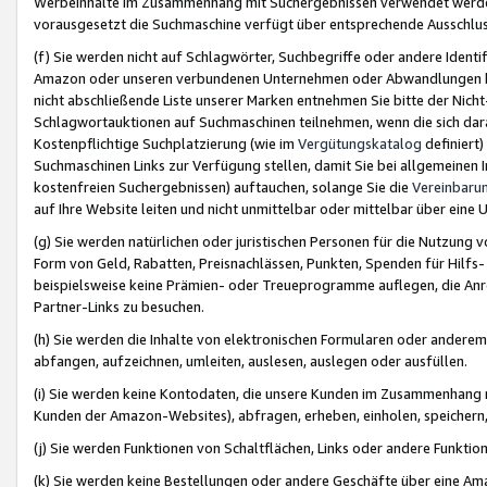
Werbeinhalte im Zusammenhang mit Suchergebnissen verwendet werden,
vorausgesetzt die Suchmaschine verfügt über entsprechende Ausschlu
(f) Sie werden nicht auf Schlagwörter, Suchbegriffe oder andere Ident
Amazon oder unseren verbundenen Unternehmen oder Abwandlungen bzw
nicht abschließende Liste unserer Marken entnehmen Sie bitte der Nich
Schlagwortauktionen auf Suchmaschinen teilnehmen, wenn die sich da
Kostenpflichtige Suchplatzierung (wie im
Vergütungskatalog
definiert
Suchmaschinen Links zur Verfügung stellen, damit Sie bei allgemeinen I
kostenfreien Suchergebnissen) auftauchen, solange Sie die
Vereinbaru
auf Ihre Website leiten und nicht unmittelbar oder mittelbar über eine
(g) Sie werden natürlichen oder juristischen Personen für die Nutzung 
Form von Geld, Rabatten, Preisnachlässen, Punkten, Spenden für Hilfs
beispielsweise keine Prämien- oder Treueprogramme auflegen, die Anrei
Partner-Links zu besuchen.
(h) Sie werden die Inhalte von elektronischen Formularen oder anderem M
abfangen, aufzeichnen, umleiten, auslesen, auslegen oder ausfüllen.
(i) Sie werden keine Kontodaten, die unsere Kunden im Zusammenhang 
Kunden der Amazon-Websites), abfragen, erheben, einholen, speichern,
(j) Sie werden Funktionen von Schaltflächen, Links oder andere Funkti
(k) Sie werden keine Bestellungen oder andere Geschäfte über eine Ama