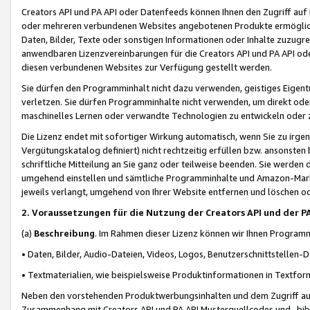
Creators API und PA API oder Datenfeeds können Ihnen den Zugriff auf D
oder mehreren verbundenen Websites angebotenen Produkte ermögliche
Daten, Bilder, Texte oder sonstigen Informationen oder Inhalte zuzugre
anwendbaren Lizenzvereinbarungen für die Creators API und PA API od
diesen verbundenen Websites zur Verfügung gestellt werden.
Sie dürfen den Programminhalt nicht dazu verwenden, geistiges Eigent
verletzen. Sie dürfen Programminhalte nicht verwenden, um direkt ode
maschinelles Lernen oder verwandte Technologien zu entwickeln oder zu
Die Lizenz endet mit sofortiger Wirkung automatisch, wenn Sie zu irg
Vergütungskatalog definiert) nicht rechtzeitig erfüllen bzw. ansonsten
schriftliche Mitteilung an Sie ganz oder teilweise beenden. Sie werden
umgehend einstellen und sämtliche Programminhalte und Amazon-Marke
jeweils verlangt, umgehend von Ihrer Website entfernen und löschen od
2. Voraussetzungen für die Nutzung der Creators API und der P
(a)
Beschreibung
. Im Rahmen dieser Lizenz können wir Ihnen Programmi
• Daten, Bilder, Audio-Dateien, Videos, Logos, Benutzerschnittstellen-
• Textmaterialien, wie beispielsweise Produktinformationen in Textfor
Neben den vorstehenden Produktwerbungsinhalten und dem Zugriff auf 
Zusammenhang mit Creators API und PA API Musterquellcodes und -bibli