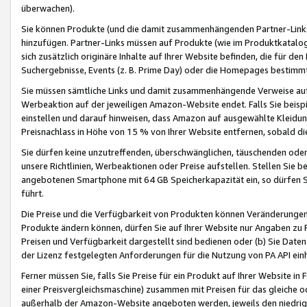
überwachen).
Sie können Produkte (und die damit zusammenhängenden Partner-Links)
hinzufügen. Partner-Links müssen auf Produkte (wie im Produktkatalog de
sich zusätzlich originäre Inhalte auf Ihrer Website befinden, die für 
Suchergebnisse, Events (z. B. Prime Day) oder die Homepages bestimmte
Sie müssen sämtliche Links und damit zusammenhängende Verweise auf z
Werbeaktion auf der jeweiligen Amazon-Website endet. Falls Sie beisp
einstellen und darauf hinweisen, dass Amazon auf ausgewählte Kleidun
Preisnachlass in Höhe von 15 % von Ihrer Website entfernen, sobald di
Sie dürfen keine unzutreffenden, überschwänglichen, täuschenden od
unsere Richtlinien, Werbeaktionen oder Preise aufstellen. Stellen Sie 
angebotenen Smartphone mit 64 GB Speicherkapazität ein, so dürfen S
führt.
Die Preise und die Verfügbarkeit von Produkten können Veränderungen 
Produkte ändern können, dürfen Sie auf Ihrer Website nur Angaben zu P
Preisen und Verfügbarkeit dargestellt sind bedienen oder (b) Sie Daten
der Lizenz festgelegten Anforderungen für die Nutzung von PA API einh
Ferner müssen Sie, falls Sie Preise für ein Produkt auf Ihrer Website in 
einer Preisvergleichsmaschine) zusammen mit Preisen für das gleiche o
außerhalb der Amazon-Website angeboten werden, jeweils den niedrigst