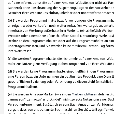
auf eine Informationsseite auf einer Amazon-Website, der nicht als Part
Bannern); ohne Einschränkung der Allgemeingültigkeit des Vorstehende
Besucher Ihrer Website unsichtbar, unlesbar oder unentzifferbar mache
(b) Sie werden Programminhalte bzw. Anwendungen, die Programminhalt
anzeigen, weder verkaufen noch weiterverkaufen, weitergeben, unterli
innerhalb von Werbung außerhalb Ihrer Website (einschließlich Werbun
Website oder einem Dienst (einschließlich Social Networking-Website
Rechte an den Programminhalten oder auf die Programminhalte an eine a
übertragen müssten, und Sie werden keine mit Ihrem Partner-Tag formati
Ihre Website ist.
(c) Sie werden Programminhalte, die nicht mehr auf einer Amazon-Websit
mehr zur Nutzung zur Verfügung stehen, umgehend von Ihrer Website e
(d) Sie werden keine Programminhalte, einschließlich in den Programmin
eine Person bzw. ein Unternehmen ein bestimmtes Produkt, eine Dienstle
geschäftlichen Beziehung oder Verbindung zu diesen steht (einschließli
Programminhalten).
(e) Sie werden Amazon-Marken (wie in den
Markenrichtlinien
definiert) 
„ammazon“, „amaozn“ und „kindel“) nicht zwecks Nutzung in einer Suc
Versuch unternehmen). Zusätzlich zu sonstigen Amazon zur Verfügung 
sorgen, dass von uns benannte Suchmaschinen Geschützte Begriffe (wie 