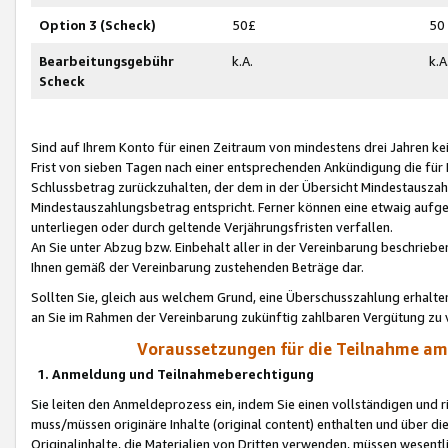
Option 3 (Scheck)
50£
50
Bearbeitungsgebühr
k.A.
k.A
Scheck
Sind auf Ihrem Konto für einen Zeitraum von mindestens drei Jahren kein
Frist von sieben Tagen nach einer entsprechenden Ankündigung die für
Schlussbetrag zurückzuhalten, der dem in der Übersicht Mindestausz
Mindestauszahlungsbetrag entspricht. Ferner können eine etwaig aufg
unterliegen oder durch geltende Verjährungsfristen verfallen.
An Sie unter Abzug bzw. Einbehalt aller in der Vereinbarung beschrieb
Ihnen gemäß der Vereinbarung zustehenden Beträge dar.
Sollten Sie, gleich aus welchem Grund, eine Überschusszahlung erhalte
an Sie im Rahmen der Vereinbarung zukünftig zahlbaren Vergütung zu 
Voraussetzungen für die Teilnahme a
1. Anmeldung und Teilnahmeberechtigung
Sie leiten den Anmeldeprozess ein, indem Sie einen vollständigen und 
muss/müssen originäre Inhalte (original content) enthalten und über d
Originalinhalte, die Materialien von Dritten verwenden, müssen wese