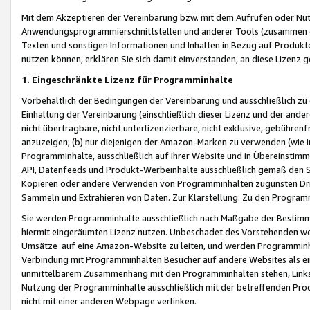
Mit dem Akzeptieren der Vereinbarung bzw. mit dem Aufrufen oder Nutz
Anwendungsprogrammierschnittstellen und anderer Tools (zusammen die
Texten und sonstigen Informationen und Inhalten in Bezug auf Produkte
nutzen können, erklären Sie sich damit einverstanden, an diese Lizenz 
1. Eingeschränkte Lizenz für Programminhalte
Vorbehaltlich der Bedingungen der Vereinbarung und ausschließlich z
Einhaltung der Vereinbarung (einschließlich dieser Lizenz und der ande
nicht übertragbare, nicht unterlizenzierbare, nicht exklusive, gebühren
anzuzeigen; (b) nur diejenigen der Amazon-Marken zu verwenden (wie in 
Programminhalte, ausschließlich auf Ihrer Website und in Übereinstimmu
API, Datenfeeds und Produkt-Werbeinhalte ausschließlich gemäß den Spe
Kopieren oder andere Verwenden von Programminhalten zugunsten Dri
Sammeln und Extrahieren von Daten. Zur Klarstellung: Zu den Program
Sie werden Programminhalte ausschließlich nach Maßgabe der Besti
hiermit eingeräumten Lizenz nutzen. Unbeschadet des Vorstehenden we
Umsätze auf eine Amazon-Website zu leiten, und werden Programminhal
Verbindung mit Programminhalten Besucher auf andere Websites als ein
unmittelbarem Zusammenhang mit den Programminhalten stehen, Links z
Nutzung der Programminhalte ausschließlich mit der betreffenden Pr
nicht mit einer anderen Webpage verlinken.