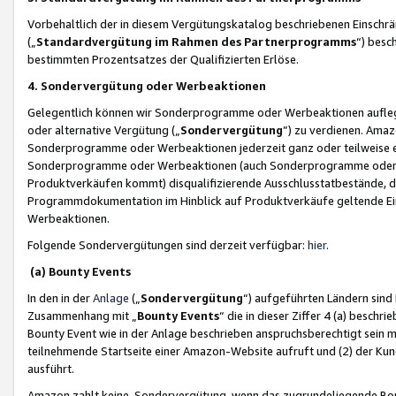
Vorbehaltlich der in diesem Vergütungskatalog beschriebenen Einschr
(„
Standardvergütung im Rahmen des Partnerprogramms
“) besc
bestimmten Prozentsatzes der Qualifizierten Erlöse.
4. Sondervergütung oder Werbeaktionen
Gelegentlich können wir Sonderprogramme oder Werbeaktionen auflegen,
oder alternative Vergütung („
Sondervergütung
”) zu verdienen. Amazo
Sonderprogramme oder Werbeaktionen jederzeit ganz oder teilweise einz
Sonderprogramme oder Werbeaktionen (auch Sonderprogramme oder We
Produktverkäufen kommt) disqualifizierende Ausschlusstatbestände, di
Programmdokumentation im Hinblick auf Produktverkäufe geltende E
Werbeaktionen.
Folgende Sondervergütungen sind derzeit verfügbar:
hier
.
(a) Bounty Events
In den in der
Anlage
(„
Sondervergütung
“) aufgeführten Ländern sind
Zusammenhang mit „
Bounty Events
“ die in dieser Ziffer 4 (a) besch
Bounty Event wie in der Anlage beschrieben anspruchsberechtigt sein mu
teilnehmende Startseite einer Amazon-Website aufruft und (2) der Kun
ausführt.
Amazon zahlt keine Sondervergütung, wenn das zugrundeliegende Boun