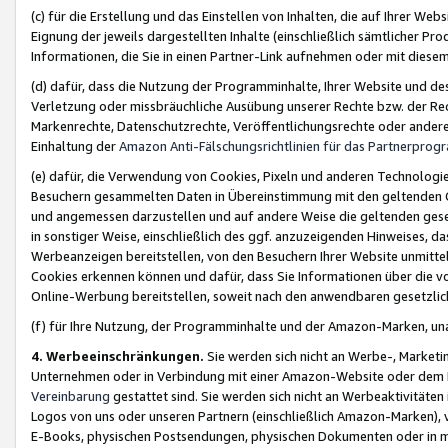
(c) für die Erstellung und das Einstellen von Inhalten, die auf Ihrer We
Eignung der jeweils dargestellten Inhalte (einschließlich sämtlicher 
Informationen, die Sie in einen Partner-Link aufnehmen oder mit diese
(d) dafür, dass die Nutzung der Programminhalte, Ihrer Website und des 
Verletzung oder missbräuchliche Ausübung unserer Rechte bzw. der Recht
Markenrechte, Datenschutzrechte, Veröffentlichungsrechte oder anderer
Einhaltung der
Amazon Anti-Fälschungsrichtlinien für das Partnerpro
(e) dafür, die Verwendung von Cookies, Pixeln und anderen Technologien
Besuchern gesammelten Daten in Übereinstimmung mit den geltenden Ge
und angemessen darzustellen und auf andere Weise die geltenden geset
in sonstiger Weise, einschließlich des ggf. anzuzeigenden Hinweises, d
Werbeanzeigen bereitstellen, von den Besuchern Ihrer Website unmitte
Cookies erkennen können und dafür, dass Sie Informationen über die v
Online-Werbung bereitstellen, soweit nach den anwendbaren gesetzlic
(f) für Ihre Nutzung, der Programminhalte und der Amazon-Marken, u
4. Werbeeinschränkungen.
Sie werden sich nicht an Werbe-, Market
Unternehmen oder in Verbindung mit einer Amazon-Website oder dem Pa
Vereinbarung
gestattet sind. Sie werden sich nicht an Werbeaktivitäten
Logos von uns oder unseren Partnern (einschließlich Amazon-Marken), 
E-Books, physischen Postsendungen, physischen Dokumenten oder in 