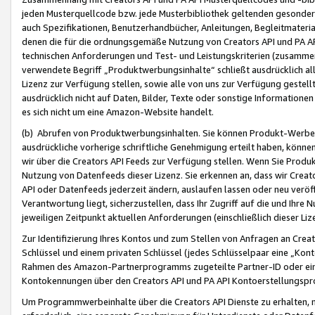
jeden Musterquellcode bzw. jede Musterbibliothek geltenden gesonder
auch Spezifikationen, Benutzerhandbücher, Anleitungen, Begleitmaterial
denen die für die ordnungsgemäße Nutzung von Creators API und PA A
technischen Anforderungen und Test- und Leistungskriterien (zusammen
verwendete Begriff „Produktwerbungsinhalte“ schließt ausdrücklich al
Lizenz zur Verfügung stellen, sowie alle von uns zur Verfügung gestel
ausdrücklich nicht auf Daten, Bilder, Texte oder sonstige Informatione
es sich nicht um eine Amazon-Website handelt.
(b) Abrufen von Produktwerbungsinhalten. Sie können Produkt-Werbein
ausdrückliche vorherige schriftliche Genehmigung erteilt haben, könn
wir über die Creators API Feeds zur Verfügung stellen. Wenn Sie Produk
Nutzung von Datenfeeds dieser Lizenz. Sie erkennen an, dass wir Creat
API oder Datenfeeds jederzeit ändern, auslaufen lassen oder neu veröffe
Verantwortung liegt, sicherzustellen, dass Ihr Zugriff auf die und Ihr
jeweiligen Zeitpunkt aktuellen Anforderungen (einschließlich dieser Liz
Zur Identifizierung Ihres Kontos und zum Stellen von Anfragen an Crea
Schlüssel und einem privaten Schlüssel (jedes Schlüsselpaar eine „Kon
Rahmen des Amazon-Partnerprogramms zugeteilte Partner-ID oder ein
Kontokennungen über den Creators API und PA API Kontoerstellungspro
Um Programmwerbeinhalte über die Creators API Dienste zu erhalten, m