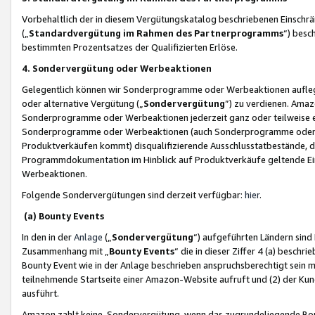
Vorbehaltlich der in diesem Vergütungskatalog beschriebenen Einschr
(„
Standardvergütung im Rahmen des Partnerprogramms
“) besc
bestimmten Prozentsatzes der Qualifizierten Erlöse.
4. Sondervergütung oder Werbeaktionen
Gelegentlich können wir Sonderprogramme oder Werbeaktionen auflegen,
oder alternative Vergütung („
Sondervergütung
”) zu verdienen. Amazo
Sonderprogramme oder Werbeaktionen jederzeit ganz oder teilweise einz
Sonderprogramme oder Werbeaktionen (auch Sonderprogramme oder We
Produktverkäufen kommt) disqualifizierende Ausschlusstatbestände, di
Programmdokumentation im Hinblick auf Produktverkäufe geltende E
Werbeaktionen.
Folgende Sondervergütungen sind derzeit verfügbar:
hier
.
(a) Bounty Events
In den in der
Anlage
(„
Sondervergütung
“) aufgeführten Ländern sind
Zusammenhang mit „
Bounty Events
“ die in dieser Ziffer 4 (a) besch
Bounty Event wie in der Anlage beschrieben anspruchsberechtigt sein mu
teilnehmende Startseite einer Amazon-Website aufruft und (2) der Kun
ausführt.
Amazon zahlt keine Sondervergütung, wenn das zugrundeliegende Boun