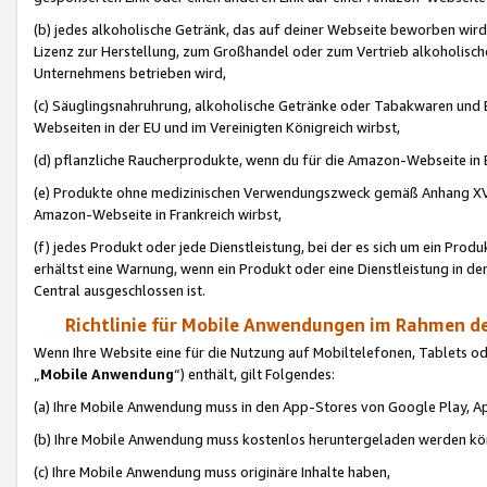
(b) jedes alkoholische Getränk, das auf deiner Webseite beworben wird
Lizenz zur Herstellung, zum Großhandel oder zum Vertrieb alkoholisch
Unternehmens betrieben wird,
(c) Säuglingsnahruhrung, alkoholische Getränke oder Tabakwaren und E
Webseiten in der EU und im Vereinigten Königreich wirbst,
(d) pflanzliche Raucherprodukte, wenn du für die Amazon-Webseite in B
(e) Produkte ohne medizinischen Verwendungszweck gemäß Anhang XVI 
Amazon-Webseite in Frankreich wirbst,
(f) jedes Produkt oder jede Dienstleistung, bei der es sich um ein Prod
erhältst eine Warnung, wenn ein Produkt oder eine Dienstleistung in de
Central ausgeschlossen ist.
Richtlinie für Mobile Anwendungen im Rahmen de
Wenn Ihre Website eine für die Nutzung auf Mobiltelefonen, Tablets 
„
Mobile Anwendung
“) enthält, gilt Folgendes:
(a) Ihre Mobile Anwendung muss in den App-Stores von Google Play, A
(b) Ihre Mobile Anwendung muss kostenlos heruntergeladen werden könn
(c) Ihre Mobile Anwendung muss originäre Inhalte haben,