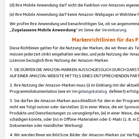
(d) Ihre Mobile Anwendung darf nicht die Funktion von Amazons eige
(e) Ihre Mobile Anwendung darf keine Amazon-Webpages in WebView 
Wir prüfen Ihre Anwendung und benachrichtigen Sie, ob sie angenomm
„
Zugelassene Mobile Anwendung
“ im Sinne der
Vereinbarung
.
Markenrichtlinien für das 
Diese Richtlinien gelten für die Nutzung der Marken, die wir Ihnen als 
müssen jederzeit strikt eingehalten werden, und jede Nutzung der Ama
Lizenzen bezüglich Ihrer Nutzung der Amazon-Marken.
1. SIE DÜRFEN DIE AMAZON-MARKEN AUSSCHLIESSLICH DURCH DARS
AUF EINER AMAZON-WEBSITE MITTELS EINES ENTSPRECHENDEN PART
2. Ihre Nutzung der Amazon-Marken muss (i) im Einklang mit der aktuells
Programmdokumentation (wie im
Vergütungskatalog
definiert) erfolg
3. Sie dürfen die Amazon-Marken ausschließlich für den in der Progr
nicht wie folgt nutzen oder darstellen: (i) in einer Weise, die ein Spo
Produkte und Dienstleistungen zu verunglimpfen, (iii) in einer Weise
schädigen könnte, oder (iv) in Offline-Materialien oder E-Mails (z. B.
Dokumenten oder mündlicher Werbung).
4. Wir werden Ihnen ein Bild bzw. Bilder der Amazon-Marken zur Verfüg