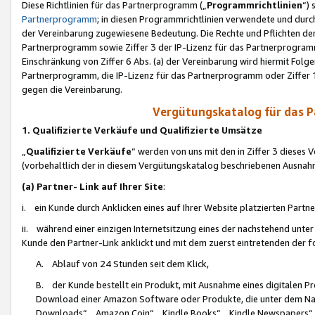
Diese Richtlinien für das Partnerprogramm („
Programmrichtlinien
“)
Partnerprogramm
; in diesen Programmrichtlinien verwendete und durch
der Vereinbarung zugewiesene Bedeutung. Die Rechte und Pflichten de
Partnerprogramm sowie Ziffer 3 der IP-Lizenz für das Partnerprogram
Einschränkung von Ziffer 6 Abs. (a) der Vereinbarung wird hiermit Fol
Partnerprogramm, die IP-Lizenz für das Partnerprogramm oder Ziffer 1
gegen die Vereinbarung.
Vergütungskatalog für das 
1. Qualifizierte Verkäufe und Qualifizierte Umsätze
„
Qualifizierte Verkäufe
“ werden von uns mit den in Ziffer 3 diese
(vorbehaltlich der in diesem Vergütungskatalog beschriebenen Ausnah
(a) Partner- Link auf Ihrer Site
:
i. ein Kunde durch Anklicken eines auf Ihrer Website platzierten Part
ii. während einer einzigen Internetsitzung eines der nachstehend unter (i)
Kunde den Partner-Link anklickt und mit dem zuerst eintretenden der f
A. Ablauf von 24 Stunden seit dem Klick,
B. der Kunde bestellt ein Produkt, mit Ausnahme eines digitalen P
Download einer Amazon Software oder Produkte, die unter dem N
Downloads“, „Amazon Coin“, „Kindle Books“, „Kindle Newspapers“, „