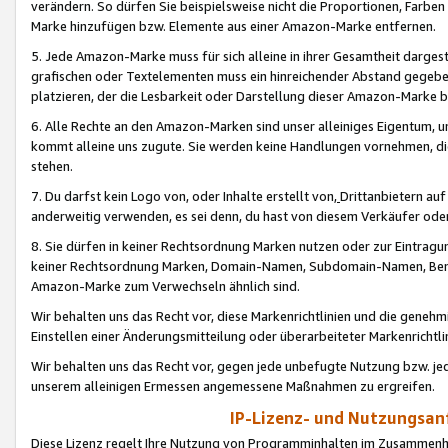
verändern. So dürfen Sie beispielsweise nicht die Proportionen, Farb
Marke hinzufügen bzw. Elemente aus einer Amazon-Marke entfernen.
5. Jede Amazon-Marke muss für sich alleine in ihrer Gesamtheit darge
grafischen oder Textelementen muss ein hinreichender Abstand gegebe
platzieren, der die Lesbarkeit oder Darstellung dieser Amazon-Marke b
6. Alle Rechte an den Amazon-Marken sind unser alleiniges Eigentum, 
kommt alleine uns zugute. Sie werden keine Handlungen vornehmen, 
stehen.
7. Du darfst kein Logo von, oder Inhalte erstellt von,
Drittanbietern au
anderweitig verwenden, es sei denn, du hast von diesem Verkäufer oder
8. Sie dürfen in keiner Rechtsordnung Marken nutzen oder zur Eintragu
keiner Rechtsordnung Marken, Domain-Namen, Subdomain-Namen, Benu
Amazon-Marke zum Verwechseln ähnlich sind.
Wir behalten uns das Recht vor, diese Markenrichtlinien und die gene
Einstellen einer Änderungsmitteilung oder überarbeiteter Markenricht
Wir behalten uns das Recht vor, gegen jede unbefugte Nutzung bzw. jede 
unserem alleinigen Ermessen angemessene Maßnahmen zu ergreifen.
IP-Lizenz- und Nutzungsan
Diese Lizenz regelt Ihre Nutzung von Programminhalten im Zusammen