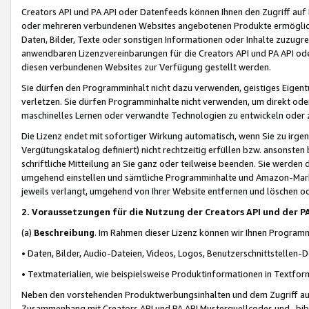
Creators API und PA API oder Datenfeeds können Ihnen den Zugriff auf D
oder mehreren verbundenen Websites angebotenen Produkte ermögliche
Daten, Bilder, Texte oder sonstigen Informationen oder Inhalte zuzugre
anwendbaren Lizenzvereinbarungen für die Creators API und PA API od
diesen verbundenen Websites zur Verfügung gestellt werden.
Sie dürfen den Programminhalt nicht dazu verwenden, geistiges Eigent
verletzen. Sie dürfen Programminhalte nicht verwenden, um direkt ode
maschinelles Lernen oder verwandte Technologien zu entwickeln oder zu
Die Lizenz endet mit sofortiger Wirkung automatisch, wenn Sie zu irg
Vergütungskatalog definiert) nicht rechtzeitig erfüllen bzw. ansonsten
schriftliche Mitteilung an Sie ganz oder teilweise beenden. Sie werden
umgehend einstellen und sämtliche Programminhalte und Amazon-Marke
jeweils verlangt, umgehend von Ihrer Website entfernen und löschen od
2. Voraussetzungen für die Nutzung der Creators API und der P
(a)
Beschreibung
. Im Rahmen dieser Lizenz können wir Ihnen Programmi
• Daten, Bilder, Audio-Dateien, Videos, Logos, Benutzerschnittstellen-
• Textmaterialien, wie beispielsweise Produktinformationen in Textfor
Neben den vorstehenden Produktwerbungsinhalten und dem Zugriff auf 
Zusammenhang mit Creators API und PA API Musterquellcodes und -bibli