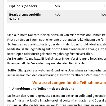
Option 3 (Scheck)
50£
50
Bearbeitungsgebühr
k.A.
k.A
Scheck
Sind auf Ihrem Konto für einen Zeitraum von mindestens drei Jahren kein
Frist von sieben Tagen nach einer entsprechenden Ankündigung die für
Schlussbetrag zurückzuhalten, der dem in der Übersicht Mindestausz
Mindestauszahlungsbetrag entspricht. Ferner können eine etwaig aufg
unterliegen oder durch geltende Verjährungsfristen verfallen.
An Sie unter Abzug bzw. Einbehalt aller in der Vereinbarung beschrieb
Ihnen gemäß der Vereinbarung zustehenden Beträge dar.
Sollten Sie, gleich aus welchem Grund, eine Überschusszahlung erhalte
an Sie im Rahmen der Vereinbarung zukünftig zahlbaren Vergütung zu 
Voraussetzungen für die Teilnahme a
1. Anmeldung und Teilnahmeberechtigung
Sie leiten den Anmeldeprozess ein, indem Sie einen vollständigen und 
muss/müssen originäre Inhalte (original content) enthalten und über d
Originalinhalte, die Materialien von Dritten verwenden, müssen wese