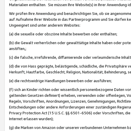
Materialien enthalten. Sie müssen Ihre Website(s) in Ihrer Anwendung ide
Wir prüfen Ihre Anwendung und benachrichtigen Sie, ob sie angenommen
auf Aufnahme Ihrer Website in das Partnerprogramm und Sie dürfen kei
Ungeeignet sind unter anderem Websites:
(a) die sexuelle oder obszöne Inhalte bewerben oder enthalten;
(b) die Gewalt verherrlichen oder gewalttätige Inhalte haben oder pot
anstiften,;
(c) die falsche, irreführende, diffamierende oder verleumderische Inha
(d) die von Hass geprägte, belästigende, schädliche, die Privatsphäre v
Herkunft, Hautfarbe, Geschlecht, Religion, Nationalität, Behinderung, 
(e) die rechtswidrige Handlungen bewerben oder ausführen;
(f) sich an Kinder richten oder wissentlich personenbezogene Daten vo
geltenden Gesetzen definiert) erheben, verwenden oder offenlegen, Vo
Regeln, Vorschriften, Anordnungen, Lizenzen, Genehmigungen, Richtlini
Entscheidungen oder andere Anforderungen einer zuständigen Regierung
Privacy Protection Act (15 U.S.C. §§ 6501-6506) oder Vorschriften, di
Internet erlassen wurden);
(g) die Marken von Amazon oder unseren verbundenen Unternehmen b