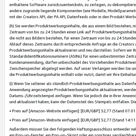
enthaltene Software zurückzuentwickeln, zu zerlegen, zu dekompilier
andere zugrunde liegende Komponenten (wie Modelle, Modellparameter
mit der Creators API, der PA API, Datenfeeds oder in den Produkt Werb
(h) Sie werden Produktwerbungsinhalte, die aus einem Bild bestehen, ni
Zeitraum von bis zu 24 Stunden einen Link auf Produktwerbungsinhalte
die nicht aus Bildern bestehen, für einen Zeitraum von bis zu 24 Stund
Ablauf dieses Zeitraums durch entsprechende Anfrage an die Creators 
Produktwerbungsinhalte aktualisieren und neu darstellen. Sofern wir Ih
Standardidentifikationsnummern (ASINs) für einen unbestimmten Zeitra
Kundenanwendung, dürfen unbeschadet des Vorstehenden Produktwerbu
Zwischenspeicher abgelegt werden. Auf unser Verlangen werden Sie un
die Produktwerbungsinhalte enthält oder nutzt, damit wir Ihre Einhalt
(i) Wenn Sie seltener als stündlich Produktwerbungsinhalte aus Datenfe
Anwendung angezeigten Produktwerbungsinhalte aktualisieren, werden 
Datums-/Uhrzeitstempel einfügen. Wenn Sie jedoch die in Ihrer Anwe
und aktualisiert haben, kann der Datumsteil des Stempels entfallen. Dies
• Preis auf [Amazon-Website einfügen]: [EUR/GBP] 32,77 (Stand 07.01.
• Preis auf [Amazon-Website einfügen]: [EUR/GBP] 32,77 (Stand 14:11 
Außerdem müssen Sie den folgenden Haftungsausschluss entweder neb
ein Pop-up-Fenster, ein Pop-up-Skript oder ein sonstiges vergleichba