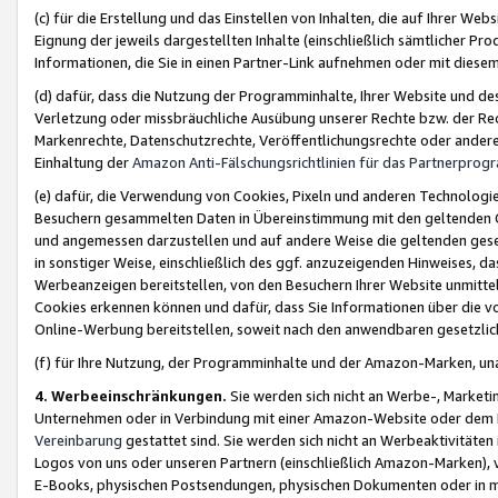
(c) für die Erstellung und das Einstellen von Inhalten, die auf Ihrer We
Eignung der jeweils dargestellten Inhalte (einschließlich sämtlicher 
Informationen, die Sie in einen Partner-Link aufnehmen oder mit diese
(d) dafür, dass die Nutzung der Programminhalte, Ihrer Website und des 
Verletzung oder missbräuchliche Ausübung unserer Rechte bzw. der Recht
Markenrechte, Datenschutzrechte, Veröffentlichungsrechte oder anderer
Einhaltung der
Amazon Anti-Fälschungsrichtlinien für das Partnerpro
(e) dafür, die Verwendung von Cookies, Pixeln und anderen Technologien
Besuchern gesammelten Daten in Übereinstimmung mit den geltenden Ge
und angemessen darzustellen und auf andere Weise die geltenden geset
in sonstiger Weise, einschließlich des ggf. anzuzeigenden Hinweises, d
Werbeanzeigen bereitstellen, von den Besuchern Ihrer Website unmitte
Cookies erkennen können und dafür, dass Sie Informationen über die v
Online-Werbung bereitstellen, soweit nach den anwendbaren gesetzlic
(f) für Ihre Nutzung, der Programminhalte und der Amazon-Marken, u
4. Werbeeinschränkungen.
Sie werden sich nicht an Werbe-, Market
Unternehmen oder in Verbindung mit einer Amazon-Website oder dem Pa
Vereinbarung
gestattet sind. Sie werden sich nicht an Werbeaktivitäten
Logos von uns oder unseren Partnern (einschließlich Amazon-Marken), 
E-Books, physischen Postsendungen, physischen Dokumenten oder in 