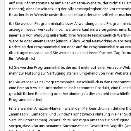
auf eine Informationsseite auf einer Amazon-Website, der nicht als Part
Bannern); ohne Einschränkung der Allgemeingültigkeit des Vorstehende
Besucher Ihrer Website unsichtbar, unlesbar oder unentzifferbar mache
(b) Sie werden Programminhalte bzw. Anwendungen, die Programminhalt
anzeigen, weder verkaufen noch weiterverkaufen, weitergeben, unterli
innerhalb von Werbung außerhalb Ihrer Website (einschließlich Werbun
Website oder einem Dienst (einschließlich Social Networking-Website
Rechte an den Programminhalten oder auf die Programminhalte an eine a
übertragen müssten, und Sie werden keine mit Ihrem Partner-Tag formati
Ihre Website ist.
(c) Sie werden Programminhalte, die nicht mehr auf einer Amazon-Websit
mehr zur Nutzung zur Verfügung stehen, umgehend von Ihrer Website e
(d) Sie werden keine Programminhalte, einschließlich in den Programmin
eine Person bzw. ein Unternehmen ein bestimmtes Produkt, eine Dienstle
geschäftlichen Beziehung oder Verbindung zu diesen steht (einschließli
Programminhalten).
(e) Sie werden Amazon-Marken (wie in den
Markenrichtlinien
definiert) 
„ammazon“, „amaozn“ und „kindel“) nicht zwecks Nutzung in einer Suc
Versuch unternehmen). Zusätzlich zu sonstigen Amazon zur Verfügung 
sorgen, dass von uns benannte Suchmaschinen Geschützte Begriffe (wie 