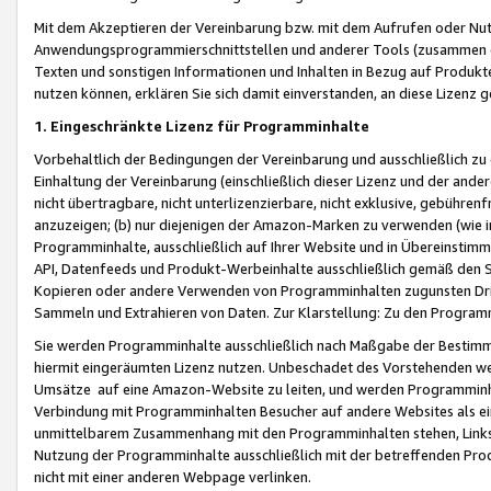
Mit dem Akzeptieren der Vereinbarung bzw. mit dem Aufrufen oder Nutz
Anwendungsprogrammierschnittstellen und anderer Tools (zusammen die
Texten und sonstigen Informationen und Inhalten in Bezug auf Produkte
nutzen können, erklären Sie sich damit einverstanden, an diese Lizenz 
1. Eingeschränkte Lizenz für Programminhalte
Vorbehaltlich der Bedingungen der Vereinbarung und ausschließlich z
Einhaltung der Vereinbarung (einschließlich dieser Lizenz und der ande
nicht übertragbare, nicht unterlizenzierbare, nicht exklusive, gebühren
anzuzeigen; (b) nur diejenigen der Amazon-Marken zu verwenden (wie in 
Programminhalte, ausschließlich auf Ihrer Website und in Übereinstimmu
API, Datenfeeds und Produkt-Werbeinhalte ausschließlich gemäß den Spe
Kopieren oder andere Verwenden von Programminhalten zugunsten Dri
Sammeln und Extrahieren von Daten. Zur Klarstellung: Zu den Program
Sie werden Programminhalte ausschließlich nach Maßgabe der Besti
hiermit eingeräumten Lizenz nutzen. Unbeschadet des Vorstehenden we
Umsätze auf eine Amazon-Website zu leiten, und werden Programminhal
Verbindung mit Programminhalten Besucher auf andere Websites als ein
unmittelbarem Zusammenhang mit den Programminhalten stehen, Links z
Nutzung der Programminhalte ausschließlich mit der betreffenden Pr
nicht mit einer anderen Webpage verlinken.