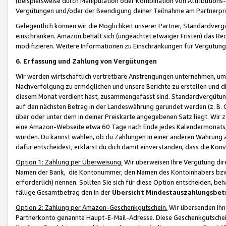
(beispielsweise durch Manipulation oder Kombination von Attributions-
Vergütungen und/oder der Beendigung deiner Teilnahme am Partnerp
Gelegentlich können wir die Möglichkeit unserer Partner, Standardv
einschränken. Amazon behält sich (ungeachtet etwaiger Fristen) das Re
modifizieren. Weitere Informationen zu Einschränkungen für Vergütung
6. Erfassung und Zahlung von Vergütungen
Wir werden wirtschaftlich vertretbare Anstrengungen unternehmen, um 
Nachverfolgung zu ermöglichen und unsere Berichte zu erstellen und di
diesem Monat verdient hast, zusammengefasst sind. Standardvergütung
auf den nächsten Betrag in der Landeswährung gerundet werden (z. B. C
über oder unter dem in deiner Preiskarte angegebenen Satz liegt. Wir
eine Amazon-Webseite etwa 60 Tage nach Ende jedes Kalendermonats, i
wurden. Du kannst wählen, ob du Zahlungen in einer anderen Währung
dafür entscheidest, erklärst du dich damit einverstanden, dass die K
Option 1: Zahlung per Überweisung.
Wir überweisen Ihre Vergütung dir
Namen der Bank, die Kontonummer, den Namen des Kontoinhabers bzw. a
erforderlich) nennen. Sollten Sie sich für diese Option entscheiden, be
fällige Gesamtbetrag den in der
Übersicht Mindestauszahlungsbet
Option 2: Zahlung per Amazon-Geschenkgutschein.
Wir übersenden Ihne
Partnerkonto genannte Haupt-E-Mail-Adresse. Diese Geschenkgutschei