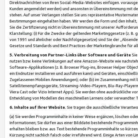
Direktnachrichten von Ihren Social-Media-Websites einfügen. vorausg
Kunden angemeldet werden) und ansonsten in Übereinstimmung mit der
stehen. Auf unser Verlangen stellen Sie uns repräsentative Mustermater
Bestimmungen eingehalten haben. Wir werden die Form und den Inhalt, di
Sie die Zertifizierung nicht in Übereinstimmung mit unserer Aufforderu
Klarstellung: (i) Für die Zwecke der geltenden Marketinggesetze (z. 
von 1991 und ähnlicher oder Nachfolgegesetze) sind Sie der „Absender“ j
Gesetze und Standards und Best Practices der Marketingbranche für 
5. Verbreitung von Partner-Links über Software und Geräte
Sie
nutzen bzw. keine Verlinkungen auf eine Amazon-Website wie nachsteh
Software-Applikationen (z. B. Browser Plug-ins, Browser Helper Objec
ein Endnutzer installieren und ausführen kann) und Geräten, einschlie
Zugelassenen Mobilen Anwendungen); oder (b) im Zusammenhang mit bzw.
Satellitenempfangsgeräte, Streaming-Video-Playern, Blu-Ray-Playern 
Viera Cast oder Vizio Internet Apps). Sie werden ohne ausdrückliche v
Entwicklung von Modellen des maschinellen Lernens oder verwandter 
6. Inhalte auf Ihrer Website
. Sie tragen die ausschließliche Verantwo
(a) Sie werden Programminhalte in keiner Weise ergänzen, löschen oder
Informationen; Sie dürfen aus einer Bilddatei bestehende Programminhal
erhalten bleiben bzw. aus Text bestehende Programminhalte so kürzen, 
Kürzung nicht sachlich falsch oder irreführend wird. Einige Arten von L