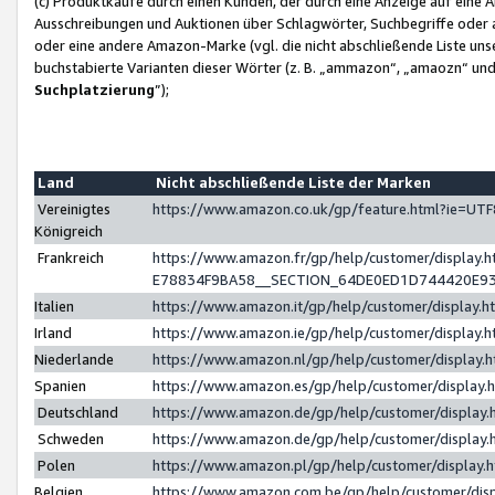
(c) Produktkäufe durch einen Kunden, der durch eine Anzeige auf eine 
Ausschreibungen und Auktionen über Schlagwörter, Suchbegriffe oder 
oder eine andere Amazon-Marke (vgl. die nicht abschließende Liste un
buchstabierte Varianten dieser Wörter (z. B. „ammazon“, „amaozn“ und „
Suchplatzierung
”);
Land
Nicht abschließende Liste der Marken
Vereinigtes
https://www.amazon.co.uk/gp/feature.html?ie=U
Königreich
Frankreich
https://www.amazon.fr/gp/help/customer/displa
E78834F9BA58__SECTION_64DE0ED1D744420E9
Italien
https://www.amazon.it/gp/help/customer/display
Irland
https://www.amazon.ie/gp/help/customer/displa
Niederlande
https://www.amazon.nl/gp/help/customer/display
Spanien
https://www.amazon.es/gp/help/customer/display
Deutschland
https://www.amazon.de/gp/help/customer/displa
Schweden
https://www.amazon.de/gp/help/customer/displa
Polen
https://www.amazon.pl/gp/help/customer/display
Belgien
https://www.amazon.com.be/gp/help/customer/d