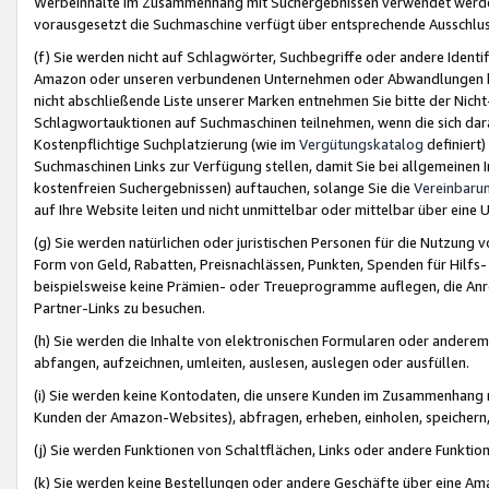
Werbeinhalte im Zusammenhang mit Suchergebnissen verwendet werden,
vorausgesetzt die Suchmaschine verfügt über entsprechende Ausschlu
(f) Sie werden nicht auf Schlagwörter, Suchbegriffe oder andere Ident
Amazon oder unseren verbundenen Unternehmen oder Abwandlungen bzw
nicht abschließende Liste unserer Marken entnehmen Sie bitte der Nich
Schlagwortauktionen auf Suchmaschinen teilnehmen, wenn die sich da
Kostenpflichtige Suchplatzierung (wie im
Vergütungskatalog
definiert
Suchmaschinen Links zur Verfügung stellen, damit Sie bei allgemeinen I
kostenfreien Suchergebnissen) auftauchen, solange Sie die
Vereinbaru
auf Ihre Website leiten und nicht unmittelbar oder mittelbar über eine
(g) Sie werden natürlichen oder juristischen Personen für die Nutzung 
Form von Geld, Rabatten, Preisnachlässen, Punkten, Spenden für Hilfs
beispielsweise keine Prämien- oder Treueprogramme auflegen, die Anrei
Partner-Links zu besuchen.
(h) Sie werden die Inhalte von elektronischen Formularen oder anderem M
abfangen, aufzeichnen, umleiten, auslesen, auslegen oder ausfüllen.
(i) Sie werden keine Kontodaten, die unsere Kunden im Zusammenhang 
Kunden der Amazon-Websites), abfragen, erheben, einholen, speichern,
(j) Sie werden Funktionen von Schaltflächen, Links oder andere Funkti
(k) Sie werden keine Bestellungen oder andere Geschäfte über eine Ama