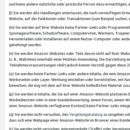
und keine andere natürliche oder juristische Person dazu ermächtigen, a
(l) Sie werden alle Handlungen unterlassen, die nach vernünftigem Erme
Website, auf der Funktionen oder Transaktionen (zum Beispiel suchen, s
(m) Sie werden auf Ihrer Website keine Partner-Links oder Programmin
Spionagesoftware, Schadsoftware, Computerviren, Würmern, Trojaner
Herunterladen oder Installieren auf einem Nutzer-Computer oder ande
genehmigt wurden.
(n) Sie werden Amazon-Websites oder Teile davon nicht auf Ihrer Websi
(z. B., WebView) innerhalb einer Mobilen Anwendung. Die Darstellung ein
Teilnahmevoraussetzungen stellt jedoch keinen Verstoß gegen diese Zif
(o) Sie werden keine Partner-Links oder andere Inhalte, die eine Am
Werbeseiten oder Layer-Werbung einstellen oder bereitstellen, mit Au
bewerben, die eng mit dem auf Ihrer Website befindlichen Material z
(p) Sie werden in Inhalte, die Sie auf einer Amazon-Website platzier
Werbediensten oder in einer Kundenbewertung, einem Forum, einem Wun
einer Amazon-Website verfügbaren Kontext) keine Partner-Links integr
(q) Sie werden nicht versuchen, den
Vergütungskatalog
zu umgehen oder
dass sich eine Webpage einer Amazon-Website im Browser eines Kunden 
(r) Sie werden nicht versuchen, Internetverkehr (Traffic) oder Vergü