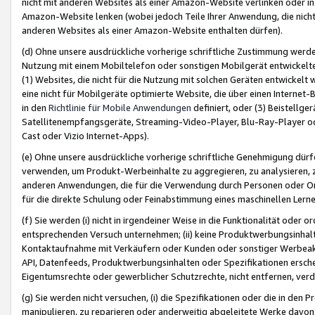
nicht mit anderen Websites als einer Amazon-Website verlinken oder i
Amazon-Website lenken (wobei jedoch Teile Ihrer Anwendung, die nich
anderen Websites als einer Amazon-Website enthalten dürfen).
(d) Ohne unsere ausdrückliche vorherige schriftliche Zustimmung werd
Nutzung mit einem Mobiltelefon oder sonstigen Mobilgerät entwickelt
(1) Websites, die nicht für die Nutzung mit solchen Geräten entwickelt
eine nicht für Mobilgeräte optimierte Website, die über einen Interne
in den
Richtlinie für Mobile Anwendungen
definiert, oder (3) Beistellge
Satellitenempfangsgeräte, Streaming-Video-Player, Blu-Ray-Player ode
Cast oder Vizio Internet-Apps).
(e) Ohne unsere ausdrückliche vorherige schriftliche Genehmigung dürfe
verwenden, um Produkt-Werbeinhalte zu aggregieren, zu analysieren, 
anderen Anwendungen, die für die Verwendung durch Personen oder Or
für die direkte Schulung oder Feinabstimmung eines maschinellen Lern
(f) Sie werden (i) nicht in irgendeiner Weise in die Funktionalität ode
entsprechenden Versuch unternehmen; (ii) keine Produktwerbungsinha
Kontaktaufnahme mit Verkäufern oder Kunden oder sonstiger Werbeaktiv
API, Datenfeeds, Produktwerbungsinhalten oder Spezifikationen erschei
Eigentumsrechte oder gewerblicher Schutzrechte, nicht entfernen, verd
(g) Sie werden nicht versuchen, (i) die Spezifikationen oder die in de
manipulieren, zu reparieren oder anderweitig abgeleitete Werke davon z