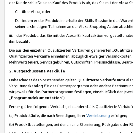
der Kunde schließt einen Kauf des Produkts ab, das Sie mit der Alexa 
C. über Alexa, oder
D. indem er das Produkt innerhalb der Skills Session in den Waren
seiner erstmaligen Teilnahme an der Alexa Shopping Action abschlie
iii. das Produkt, das Sie mit der Alexa-Einkaufsaktion vorgestellt ha
ihm bezahlt.
Die aus den einzelnen Qualifizierten Verkäufen generierten „
Qualifizi
Qualifizierten Verkäufe einnehmen, abzüglich etwaiger Versandkosten
Mehrwertsteuer), Servicegebühren, Gutschriften, Preisnachlässe, Bear
2. Ausgeschlossene Verkäufe
Unbeschadet des Vorstehenden gelten Qualifizierte Verkäufe nicht als
Vergütungskatalog für das Partnerprogramm oder andere Bestimmungen,
wir jeweils für das Partnerprogramm festlegen, einschließlich der jewe
„
Programmdokumentation
“).
Ferner gelten folgende Verkäufe, die andernfalls Qualifizierte Verkä
(a) Produktkäufe, die nach Beendigung Ihrer
Vereinbarung
erfolgen;
(b) Produktbestellungen, bei denen eine Stornierung, Rückgabe oder R