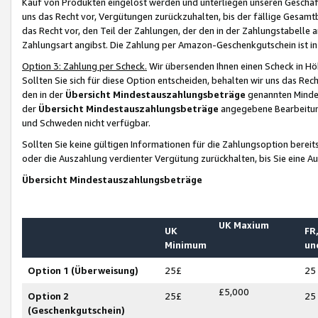
Kauf von Produkten eingelöst werden und unterliegen unseren Geschäf
uns das Recht vor, Vergütungen zurückzuhalten, bis der fällige Gesamt
das Recht vor, den Teil der Zahlungen, der den in der Zahlungstabelle 
Zahlungsart angibst. Die Zahlung per Amazon-Geschenkgutschein ist in
Option 3: Zahlung per Scheck.
Wir übersenden Ihnen einen Scheck in Höh
Sollten Sie sich für diese Option entscheiden, behalten wir uns das Rec
den in der
Übersicht Mindestauszahlungsbeträge
genannten Mindest
der
Übersicht Mindestauszahlungsbeträge
angegebene Bearbeitung
und Schweden nicht verfügbar.
Sollten Sie keine gültigen Informationen für die Zahlungsoption bereit
oder die Auszahlung verdienter Vergütung zurückhalten, bis Sie eine A
Übersicht Mindestauszahlungsbeträge
UK Maxium
UK
FR,
Minimum
un
Option 1 (Überweisung)
25£
25
£5,000
Option 2
25£
25
(Geschenkgutschein)