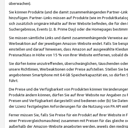
überwachen).
Sie können Produkte (und die damit zusammenhängenden Partner-Links)
hinzufügen. Partner-Links müssen auf Produkte (wie im Produktkatalog de
sich zusätzlich originäre Inhalte auf Ihrer Website befinden, die für 
Suchergebnisse, Events (z. B. Prime Day) oder die Homepages bestimmte
Sie müssen sämtliche Links und damit zusammenhängende Verweise auf z
Werbeaktion auf der jeweiligen Amazon-Website endet. Falls Sie beisp
einstellen und darauf hinweisen, dass Amazon auf ausgewählte Kleidun
Preisnachlass in Höhe von 15 % von Ihrer Website entfernen, sobald di
Sie dürfen keine unzutreffenden, überschwänglichen, täuschenden od
unsere Richtlinien, Werbeaktionen oder Preise aufstellen. Stellen Sie 
angebotenen Smartphone mit 64 GB Speicherkapazität ein, so dürfen S
führt.
Die Preise und die Verfügbarkeit von Produkten können Veränderungen 
Produkte ändern können, dürfen Sie auf Ihrer Website nur Angaben zu P
Preisen und Verfügbarkeit dargestellt sind bedienen oder (b) Sie Daten
der Lizenz festgelegten Anforderungen für die Nutzung von PA API einh
Ferner müssen Sie, falls Sie Preise für ein Produkt auf Ihrer Website in 
einer Preisvergleichsmaschine) zusammen mit Preisen für das gleiche o
außerhalb der Amazon-Website angeboten werden, jeweils den niedrigst