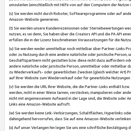
umzuleiten (einschließlich mit Hilfe von auf den Computern der Nutzer i
(s) Sie werden nicht durch Roboter, Softwareprogramme oder auf andere
Amazon-Website generieren.
(t) Sie werden unsere Kundenrezensionen oder Sternebewertungen wed
nutzen, es sei denn, Sie haben über die Creators API und die PA API e
erfüllen die in der Lizenz beschriebenen Voraussetzungen für die Nutzu
(u) Sie werden weder unmittelbar noch mittelbar über Partner-Links P
oder zu Nutzung durch eine andere natürliche oder juristische Person,
Geschäftspartnern nicht gestatten bzw. diese nicht dazu auffordern od
andere natürliche oder juristische Person, unmittelbar oder mittelbar
zu Wiederverkaufs- oder gewerblichen Zwecken (gleich welcher Art) 
auf Ihrer Website zum Wiederverkauf oder für gewerbliche Nutzungen 
(v) Sie werden die URL Ihrer Website, die die Partner-Links enthält b
werden, nicht in einer Weise tarnen, verstecken, manipulieren oder and
nicht mit angemessenem Aufwand in der Lage sind, die Website oder A
Links eine Amazon-Website aufruft.
(w) Sie werden keine Link-Verkürzungen, Schaltflächen, Hyperlinks ode
dahingehend hervorrufen, dass Sie auf eine Amazon-Website verlinken
(x) Auf unser Verlangen hin legen Sie uns eine schriftliche Bestätigung