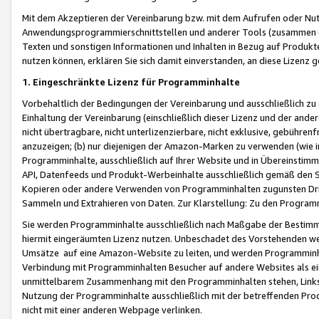
Mit dem Akzeptieren der Vereinbarung bzw. mit dem Aufrufen oder Nutz
Anwendungsprogrammierschnittstellen und anderer Tools (zusammen die
Texten und sonstigen Informationen und Inhalten in Bezug auf Produkte
nutzen können, erklären Sie sich damit einverstanden, an diese Lizenz 
1. Eingeschränkte Lizenz für Programminhalte
Vorbehaltlich der Bedingungen der Vereinbarung und ausschließlich z
Einhaltung der Vereinbarung (einschließlich dieser Lizenz und der ande
nicht übertragbare, nicht unterlizenzierbare, nicht exklusive, gebühren
anzuzeigen; (b) nur diejenigen der Amazon-Marken zu verwenden (wie in 
Programminhalte, ausschließlich auf Ihrer Website und in Übereinstimmu
API, Datenfeeds und Produkt-Werbeinhalte ausschließlich gemäß den Spe
Kopieren oder andere Verwenden von Programminhalten zugunsten Dri
Sammeln und Extrahieren von Daten. Zur Klarstellung: Zu den Program
Sie werden Programminhalte ausschließlich nach Maßgabe der Besti
hiermit eingeräumten Lizenz nutzen. Unbeschadet des Vorstehenden we
Umsätze auf eine Amazon-Website zu leiten, und werden Programminhal
Verbindung mit Programminhalten Besucher auf andere Websites als ein
unmittelbarem Zusammenhang mit den Programminhalten stehen, Links z
Nutzung der Programminhalte ausschließlich mit der betreffenden Pr
nicht mit einer anderen Webpage verlinken.