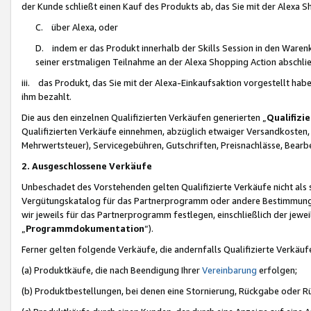
der Kunde schließt einen Kauf des Produkts ab, das Sie mit der Alexa 
C. über Alexa, oder
D. indem er das Produkt innerhalb der Skills Session in den Waren
seiner erstmaligen Teilnahme an der Alexa Shopping Action abschlie
iii. das Produkt, das Sie mit der Alexa-Einkaufsaktion vorgestellt ha
ihm bezahlt.
Die aus den einzelnen Qualifizierten Verkäufen generierten „
Qualifizi
Qualifizierten Verkäufe einnehmen, abzüglich etwaiger Versandkosten
Mehrwertsteuer), Servicegebühren, Gutschriften, Preisnachlässe, Bear
2. Ausgeschlossene Verkäufe
Unbeschadet des Vorstehenden gelten Qualifizierte Verkäufe nicht als
Vergütungskatalog für das Partnerprogramm oder andere Bestimmungen,
wir jeweils für das Partnerprogramm festlegen, einschließlich der jewe
„
Programmdokumentation
“).
Ferner gelten folgende Verkäufe, die andernfalls Qualifizierte Verkä
(a) Produktkäufe, die nach Beendigung Ihrer
Vereinbarung
erfolgen;
(b) Produktbestellungen, bei denen eine Stornierung, Rückgabe oder R