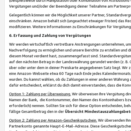
(beispielsweise durch Manipulation oder Kombination von Attributions-
Vergütungen und/oder der Beendigung deiner Teilnahme am Partnerp
Gelegentlich können wir die Möglichkeit unserer Partner, Standardv
einschränken. Amazon behält sich (ungeachtet etwaiger Fristen) das Re
modifizieren. Weitere Informationen zu Einschränkungen für Vergütung
6. Erfassung und Zahlung von Vergütungen
Wir werden wirtschaftlich vertretbare Anstrengungen unternehmen, um 
Nachverfolgung zu ermöglichen und unsere Berichte zu erstellen und di
diesem Monat verdient hast, zusammengefasst sind. Standardvergütung
auf den nächsten Betrag in der Landeswährung gerundet werden (z. B. C
über oder unter dem in deiner Preiskarte angegebenen Satz liegt. Wir
eine Amazon-Webseite etwa 60 Tage nach Ende jedes Kalendermonats, i
wurden. Du kannst wählen, ob du Zahlungen in einer anderen Währung
dafür entscheidest, erklärst du dich damit einverstanden, dass die K
Option 1: Zahlung per Überweisung.
Wir überweisen Ihre Vergütung dir
Namen der Bank, die Kontonummer, den Namen des Kontoinhabers bzw. a
erforderlich) nennen. Sollten Sie sich für diese Option entscheiden, be
fällige Gesamtbetrag den in der
Übersicht Mindestauszahlungsbet
Option 2: Zahlung per Amazon-Geschenkgutschein.
Wir übersenden Ihne
Partnerkonto genannte Haupt-E-Mail-Adresse. Diese Geschenkgutschei