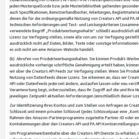
jeden Musterquellcode bzw. jede Musterbibliothek geltenden gesonder
auch Spezifikationen, Benutzerhandbücher, Anleitungen, Begleitmaterial
denen die für die ordnungsgemäße Nutzung von Creators API und PA A
technischen Anforderungen und Test- und Leistungskriterien (zusammen
verwendete Begriff „Produktwerbungsinhalte“ schließt ausdrücklich al
Lizenz zur Verfügung stellen, sowie alle von uns zur Verfügung gestel
ausdrücklich nicht auf Daten, Bilder, Texte oder sonstige Informatione
es sich nicht um eine Amazon-Website handelt.
(b) Abrufen von Produktwerbungsinhalten. Sie können Produkt-Werbein
ausdrückliche vorherige schriftliche Genehmigung erteilt haben, könn
wir über die Creators API Feeds zur Verfügung stellen. Wenn Sie Produk
Nutzung von Datenfeeds dieser Lizenz. Sie erkennen an, dass wir Creat
API oder Datenfeeds jederzeit ändern, auslaufen lassen oder neu veröffe
Verantwortung liegt, sicherzustellen, dass Ihr Zugriff auf die und Ihr
jeweiligen Zeitpunkt aktuellen Anforderungen (einschließlich dieser Liz
Zur Identifizierung Ihres Kontos und zum Stellen von Anfragen an Crea
Schlüssel und einem privaten Schlüssel (jedes Schlüsselpaar eine „Kon
Rahmen des Amazon-Partnerprogramms zugeteilte Partner-ID oder ein
Kontokennungen über den Creators API und PA API Kontoerstellungspro
Um Programmwerbeinhalte über die Creators API Dienste zu erhalten, m