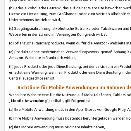
(b) jedes alkoholische Getränk, das auf deiner Webseite beworben wird
Lizenz zur Herstellung, zum Großhandel oder zum Vertrieb alkoholisch
Unternehmens betrieben wird,
(c) Säuglingsnahruhrung, alkoholische Getränke oder Tabakwaren und E
Webseiten in der EU und im Vereinigten Königreich wirbst,
(d) pflanzliche Raucherprodukte, wenn du für die Amazon-Webseite in B
(e) Produkte ohne medizinischen Verwendungszweck gemäß Anhang XVI 
Amazon-Webseite in Frankreich wirbst,
(f) jedes Produkt oder jede Dienstleistung, bei der es sich um ein Prod
erhältst eine Warnung, wenn ein Produkt oder eine Dienstleistung in de
Central ausgeschlossen ist.
Richtlinie für Mobile Anwendungen im Rahmen de
Wenn Ihre Website eine für die Nutzung auf Mobiltelefonen, Tablets 
„
Mobile Anwendung
“) enthält, gilt Folgendes:
(a) Ihre Mobile Anwendung muss in den App-Stores von Google Play, A
(b) Ihre Mobile Anwendung muss kostenlos heruntergeladen werden könn
(c) Ihre Mobile Anwendung muss originäre Inhalte haben,