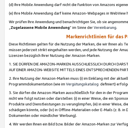
(d) Ihre Mobile Anwendung darf nicht die Funktion von Amazons eige
(e) Ihre Mobile Anwendung darf keine Amazon-Webpages in WebView 
Wir prüfen Ihre Anwendung und benachrichtigen Sie, ob sie angenomm
„
Zugelassene Mobile Anwendung
“ im Sinne der
Vereinbarung
.
Markenrichtlinien für das 
Diese Richtlinien gelten für die Nutzung der Marken, die wir Ihnen als 
müssen jederzeit strikt eingehalten werden, und jede Nutzung der Ama
Lizenzen bezüglich Ihrer Nutzung der Amazon-Marken.
1. SIE DÜRFEN DIE AMAZON-MARKEN AUSSCHLIESSLICH DURCH DARS
AUF EINER AMAZON-WEBSITE MITTELS EINES ENTSPRECHENDEN PART
2. Ihre Nutzung der Amazon-Marken muss (i) im Einklang mit der aktuells
Programmdokumentation (wie im
Vergütungskatalog
definiert) erfolg
3. Sie dürfen die Amazon-Marken ausschließlich für den in der Progr
nicht wie folgt nutzen oder darstellen: (i) in einer Weise, die ein Spo
Produkte und Dienstleistungen zu verunglimpfen, (iii) in einer Weise
schädigen könnte, oder (iv) in Offline-Materialien oder E-Mails (z. B.
Dokumenten oder mündlicher Werbung).
4. Wir werden Ihnen ein Bild bzw. Bilder der Amazon-Marken zur Verfüg