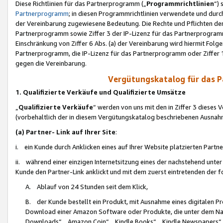
Diese Richtlinien für das Partnerprogramm („
Programmrichtlinien
“)
Partnerprogramm
; in diesen Programmrichtlinien verwendete und durch
der Vereinbarung zugewiesene Bedeutung. Die Rechte und Pflichten de
Partnerprogramm sowie Ziffer 3 der IP-Lizenz für das Partnerprogram
Einschränkung von Ziffer 6 Abs. (a) der Vereinbarung wird hiermit Fol
Partnerprogramm, die IP-Lizenz für das Partnerprogramm oder Ziffer 1
gegen die Vereinbarung.
Vergütungskatalog für das 
1. Qualifizierte Verkäufe und Qualifizierte Umsätze
„
Qualifizierte Verkäufe
“ werden von uns mit den in Ziffer 3 diese
(vorbehaltlich der in diesem Vergütungskatalog beschriebenen Ausnah
(a) Partner- Link auf Ihrer Site
:
i. ein Kunde durch Anklicken eines auf Ihrer Website platzierten Part
ii. während einer einzigen Internetsitzung eines der nachstehend unter (i)
Kunde den Partner-Link anklickt und mit dem zuerst eintretenden der f
A. Ablauf von 24 Stunden seit dem Klick,
B. der Kunde bestellt ein Produkt, mit Ausnahme eines digitalen P
Download einer Amazon Software oder Produkte, die unter dem N
Downloads“, „Amazon Coin“, „Kindle Books“, „Kindle Newspapers“, „