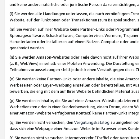
und keine andere natürliche oder juristische Person dazu ermächtigen, a
(l) Sie werden alle Handlungen unterlassen, die nach vernünftigem Erme
Website, auf der Funktionen oder Transaktionen (zum Beispiel suchen, s
(m) Sie werden auf Ihrer Website keine Partner-Links oder Programmin
Spionagesoftware, Schadsoftware, Computerviren, Würmern, Trojaner
Herunterladen oder Installieren auf einem Nutzer-Computer oder ande
genehmigt wurden.
(n) Sie werden Amazon-Websites oder Teile davon nicht auf Ihrer Websi
(z. B., WebView) innerhalb einer Mobilen Anwendung. Die Darstellung ein
Teilnahmevoraussetzungen stellt jedoch keinen Verstoß gegen diese Zif
(o) Sie werden keine Partner-Links oder andere Inhalte, die eine Am
Werbeseiten oder Layer-Werbung einstellen oder bereitstellen, mit Au
bewerben, die eng mit dem auf Ihrer Website befindlichen Material z
(p) Sie werden in Inhalte, die Sie auf einer Amazon-Website platzier
Werbediensten oder in einer Kundenbewertung, einem Forum, einem Wun
einer Amazon-Website verfügbaren Kontext) keine Partner-Links integr
(q) Sie werden nicht versuchen, den
Vergütungskatalog
zu umgehen oder
dass sich eine Webpage einer Amazon-Website im Browser eines Kunden 
(r) Sie werden nicht versuchen, Internetverkehr (Traffic) oder Vergü