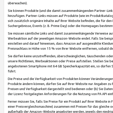
überwachen).
Sie können Produkte (und die damit zusammenhängenden Partner-Links)
hinzufügen. Partner-Links müssen auf Produkte (wie im Produktkatalog de
sich zusätzlich originäre Inhalte auf Ihrer Website befinden, die für 
Suchergebnisse, Events (z. B. Prime Day) oder die Homepages bestimmte
Sie müssen sämtliche Links und damit zusammenhängende Verweise auf z
Werbeaktion auf der jeweiligen Amazon-Website endet. Falls Sie beisp
einstellen und darauf hinweisen, dass Amazon auf ausgewählte Kleidun
Preisnachlass in Höhe von 15 % von Ihrer Website entfernen, sobald di
Sie dürfen keine unzutreffenden, überschwänglichen, täuschenden od
unsere Richtlinien, Werbeaktionen oder Preise aufstellen. Stellen Sie 
angebotenen Smartphone mit 64 GB Speicherkapazität ein, so dürfen S
führt.
Die Preise und die Verfügbarkeit von Produkten können Veränderungen 
Produkte ändern können, dürfen Sie auf Ihrer Website nur Angaben zu P
Preisen und Verfügbarkeit dargestellt sind bedienen oder (b) Sie Daten
der Lizenz festgelegten Anforderungen für die Nutzung von PA API einh
Ferner müssen Sie, falls Sie Preise für ein Produkt auf Ihrer Website in 
einer Preisvergleichsmaschine) zusammen mit Preisen für das gleiche o
außerhalb der Amazon-Website angeboten werden, jeweils den niedrigst