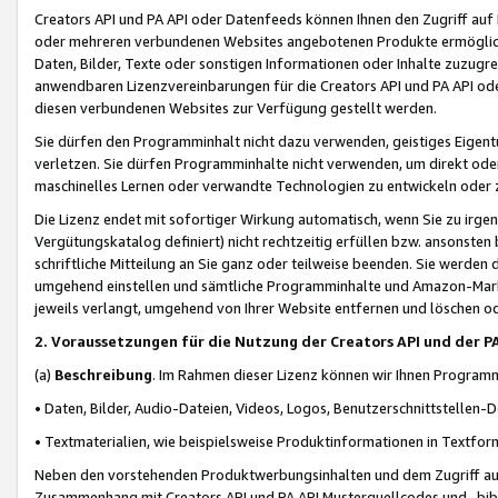
Creators API und PA API oder Datenfeeds können Ihnen den Zugriff auf D
oder mehreren verbundenen Websites angebotenen Produkte ermögliche
Daten, Bilder, Texte oder sonstigen Informationen oder Inhalte zuzugre
anwendbaren Lizenzvereinbarungen für die Creators API und PA API od
diesen verbundenen Websites zur Verfügung gestellt werden.
Sie dürfen den Programminhalt nicht dazu verwenden, geistiges Eigent
verletzen. Sie dürfen Programminhalte nicht verwenden, um direkt ode
maschinelles Lernen oder verwandte Technologien zu entwickeln oder zu
Die Lizenz endet mit sofortiger Wirkung automatisch, wenn Sie zu irg
Vergütungskatalog definiert) nicht rechtzeitig erfüllen bzw. ansonsten
schriftliche Mitteilung an Sie ganz oder teilweise beenden. Sie werden
umgehend einstellen und sämtliche Programminhalte und Amazon-Marke
jeweils verlangt, umgehend von Ihrer Website entfernen und löschen od
2. Voraussetzungen für die Nutzung der Creators API und der P
(a)
Beschreibung
. Im Rahmen dieser Lizenz können wir Ihnen Programmi
• Daten, Bilder, Audio-Dateien, Videos, Logos, Benutzerschnittstellen-
• Textmaterialien, wie beispielsweise Produktinformationen in Textfor
Neben den vorstehenden Produktwerbungsinhalten und dem Zugriff auf 
Zusammenhang mit Creators API und PA API Musterquellcodes und -bibli