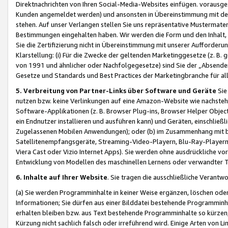
Direktnachrichten von Ihren Social-Media-Websites einfügen. vorausg
Kunden angemeldet werden) und ansonsten in Übereinstimmung mit der
stehen. Auf unser Verlangen stellen Sie uns repräsentative Mustermater
Bestimmungen eingehalten haben. Wir werden die Form und den Inhalt, di
Sie die Zertifizierung nicht in Übereinstimmung mit unserer Aufforderu
Klarstellung: (i) Für die Zwecke der geltenden Marketinggesetze (z. 
von 1991 und ähnlicher oder Nachfolgegesetze) sind Sie der „Absender“ j
Gesetze und Standards und Best Practices der Marketingbranche für 
5. Verbreitung von Partner-Links über Software und Geräte
Sie
nutzen bzw. keine Verlinkungen auf eine Amazon-Website wie nachsteh
Software-Applikationen (z. B. Browser Plug-ins, Browser Helper Objec
ein Endnutzer installieren und ausführen kann) und Geräten, einschlie
Zugelassenen Mobilen Anwendungen); oder (b) im Zusammenhang mit bzw.
Satellitenempfangsgeräte, Streaming-Video-Playern, Blu-Ray-Playern 
Viera Cast oder Vizio Internet Apps). Sie werden ohne ausdrückliche v
Entwicklung von Modellen des maschinellen Lernens oder verwandter 
6. Inhalte auf Ihrer Website
. Sie tragen die ausschließliche Verantwo
(a) Sie werden Programminhalte in keiner Weise ergänzen, löschen oder
Informationen; Sie dürfen aus einer Bilddatei bestehende Programminhal
erhalten bleiben bzw. aus Text bestehende Programminhalte so kürzen, 
Kürzung nicht sachlich falsch oder irreführend wird. Einige Arten von L