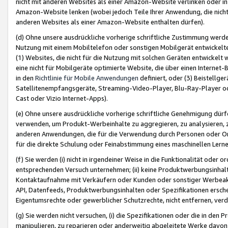
nicht mit anderen Websites als einer Amazon-Website verlinken oder i
Amazon-Website lenken (wobei jedoch Teile Ihrer Anwendung, die nich
anderen Websites als einer Amazon-Website enthalten dürfen).
(d) Ohne unsere ausdrückliche vorherige schriftliche Zustimmung werd
Nutzung mit einem Mobiltelefon oder sonstigen Mobilgerät entwickelt
(1) Websites, die nicht für die Nutzung mit solchen Geräten entwickelt
eine nicht für Mobilgeräte optimierte Website, die über einen Interne
in den
Richtlinie für Mobile Anwendungen
definiert, oder (3) Beistellge
Satellitenempfangsgeräte, Streaming-Video-Player, Blu-Ray-Player ode
Cast oder Vizio Internet-Apps).
(e) Ohne unsere ausdrückliche vorherige schriftliche Genehmigung dürfe
verwenden, um Produkt-Werbeinhalte zu aggregieren, zu analysieren, 
anderen Anwendungen, die für die Verwendung durch Personen oder Or
für die direkte Schulung oder Feinabstimmung eines maschinellen Lern
(f) Sie werden (i) nicht in irgendeiner Weise in die Funktionalität ode
entsprechenden Versuch unternehmen; (ii) keine Produktwerbungsinha
Kontaktaufnahme mit Verkäufern oder Kunden oder sonstiger Werbeaktiv
API, Datenfeeds, Produktwerbungsinhalten oder Spezifikationen erschei
Eigentumsrechte oder gewerblicher Schutzrechte, nicht entfernen, verd
(g) Sie werden nicht versuchen, (i) die Spezifikationen oder die in de
manipulieren, zu reparieren oder anderweitig abgeleitete Werke davon z