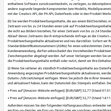
enthaltene Software zurückzuentwickeln, zu zerlegen, zu dekompilier
andere zugrunde liegende Komponenten (wie Modelle, Modellparameter
mit der Creators API, der PA API, Datenfeeds oder in den Produkt Werb
(h) Sie werden Produktwerbungsinhalte, die aus einem Bild bestehen, ni
Zeitraum von bis zu 24 Stunden einen Link auf Produktwerbungsinhalte
die nicht aus Bildern bestehen, für einen Zeitraum von bis zu 24 Stund
Ablauf dieses Zeitraums durch entsprechende Anfrage an die Creators 
Produktwerbungsinhalte aktualisieren und neu darstellen. Sofern wir Ih
Standardidentifikationsnummern (ASINs) für einen unbestimmten Zeitra
Kundenanwendung, dürfen unbeschadet des Vorstehenden Produktwerbu
Zwischenspeicher abgelegt werden. Auf unser Verlangen werden Sie un
die Produktwerbungsinhalte enthält oder nutzt, damit wir Ihre Einhalt
(i) Wenn Sie seltener als stündlich Produktwerbungsinhalte aus Datenfe
Anwendung angezeigten Produktwerbungsinhalte aktualisieren, werden 
Datums-/Uhrzeitstempel einfügen. Wenn Sie jedoch die in Ihrer Anwe
und aktualisiert haben, kann der Datumsteil des Stempels entfallen. Dies
• Preis auf [Amazon-Website einfügen]: [EUR/GBP] 32,77 (Stand 07.01.
• Preis auf [Amazon-Website einfügen]: [EUR/GBP] 32,77 (Stand 14:11 
Außerdem müssen Sie den folgenden Haftungsausschluss entweder neb
ein Pop-up-Fenster, ein Pop-up-Skript oder ein sonstiges vergleichba