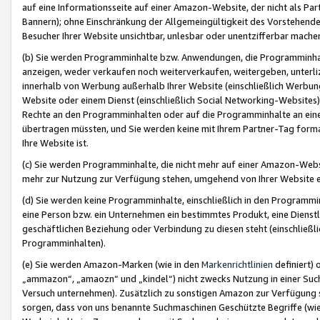
auf eine Informationsseite auf einer Amazon-Website, der nicht als Part
Bannern); ohne Einschränkung der Allgemeingültigkeit des Vorstehende
Besucher Ihrer Website unsichtbar, unlesbar oder unentzifferbar mache
(b) Sie werden Programminhalte bzw. Anwendungen, die Programminhalt
anzeigen, weder verkaufen noch weiterverkaufen, weitergeben, unterli
innerhalb von Werbung außerhalb Ihrer Website (einschließlich Werbun
Website oder einem Dienst (einschließlich Social Networking-Website
Rechte an den Programminhalten oder auf die Programminhalte an eine a
übertragen müssten, und Sie werden keine mit Ihrem Partner-Tag formati
Ihre Website ist.
(c) Sie werden Programminhalte, die nicht mehr auf einer Amazon-Websit
mehr zur Nutzung zur Verfügung stehen, umgehend von Ihrer Website e
(d) Sie werden keine Programminhalte, einschließlich in den Programmin
eine Person bzw. ein Unternehmen ein bestimmtes Produkt, eine Dienstle
geschäftlichen Beziehung oder Verbindung zu diesen steht (einschließli
Programminhalten).
(e) Sie werden Amazon-Marken (wie in den
Markenrichtlinien
definiert) 
„ammazon“, „amaozn“ und „kindel“) nicht zwecks Nutzung in einer Suc
Versuch unternehmen). Zusätzlich zu sonstigen Amazon zur Verfügung 
sorgen, dass von uns benannte Suchmaschinen Geschützte Begriffe (wie 