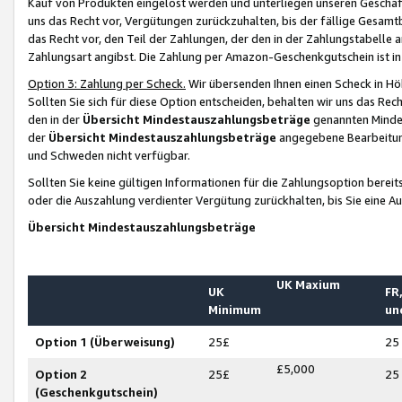
Kauf von Produkten eingelöst werden und unterliegen unseren Geschäf
uns das Recht vor, Vergütungen zurückzuhalten, bis der fällige Gesamt
das Recht vor, den Teil der Zahlungen, der den in der Zahlungstabelle 
Zahlungsart angibst. Die Zahlung per Amazon-Geschenkgutschein ist in
Option 3: Zahlung per Scheck.
Wir übersenden Ihnen einen Scheck in Höh
Sollten Sie sich für diese Option entscheiden, behalten wir uns das Rec
den in der
Übersicht Mindestauszahlungsbeträge
genannten Mindest
der
Übersicht Mindestauszahlungsbeträge
angegebene Bearbeitung
und Schweden nicht verfügbar.
Sollten Sie keine gültigen Informationen für die Zahlungsoption bereit
oder die Auszahlung verdienter Vergütung zurückhalten, bis Sie eine A
Übersicht Mindestauszahlungsbeträge
UK Maxium
UK
FR,
Minimum
un
Option 1 (Überweisung)
25£
25
£5,000
Option 2
25£
25
(Geschenkgutschein)