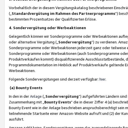
Vorbehaltlich der in diesem Vergütungskatalog beschriebenen Einschr
(„
Standardvergütung im Rahmen des Partnerprogramms
“) besc
bestimmten Prozentsatzes der Qualifizierten Erlöse.
4. Sondervergütung oder Werbeaktionen
Gelegentlich können wir Sonderprogramme oder Werbeaktionen auflegen,
oder alternative Vergütung („
Sondervergütung
”) zu verdienen. Amazo
Sonderprogramme oder Werbeaktionen jederzeit ganz oder teilweise einz
Sonderprogramme oder Werbeaktionen (auch Sonderprogramme oder We
Produktverkäufen kommt) disqualifizierende Ausschlusstatbestände, di
Programmdokumentation im Hinblick auf Produktverkäufe geltende E
Werbeaktionen.
Folgende Sondervergütungen sind derzeit verfügbar:
hier
.
(a) Bounty Events
In den in der
Anlage
(„
Sondervergütung
“) aufgeführten Ländern sind
Zusammenhang mit „
Bounty Events
“ die in dieser Ziffer 4 (a) besch
Bounty Event wie in der Anlage beschrieben anspruchsberechtigt sein mu
teilnehmende Startseite einer Amazon-Website aufruft und (2) der Kun
ausführt.
Amazon zahlt keine Sondervergütung, wenn das zugrundeliegende Boun