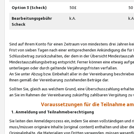
Option 3 (Scheck)
50£
50
Bearbeitungsgebühr
k.A.
k.A
Scheck
Sind auf Ihrem Konto für einen Zeitraum von mindestens drei Jahren kein
Frist von sieben Tagen nach einer entsprechenden Ankündigung die für
Schlussbetrag zurückzuhalten, der dem in der Übersicht Mindestausz
Mindestauszahlungsbetrag entspricht. Ferner können eine etwaig aufg
unterliegen oder durch geltende Verjährungsfristen verfallen.
An Sie unter Abzug bzw. Einbehalt aller in der Vereinbarung beschrieb
Ihnen gemäß der Vereinbarung zustehenden Beträge dar.
Sollten Sie, gleich aus welchem Grund, eine Überschusszahlung erhalte
an Sie im Rahmen der Vereinbarung zukünftig zahlbaren Vergütung zu 
Voraussetzungen für die Teilnahme a
1. Anmeldung und Teilnahmeberechtigung
Sie leiten den Anmeldeprozess ein, indem Sie einen vollständigen und 
muss/müssen originäre Inhalte (original content) enthalten und über d
Originalinhalte, die Materialien von Dritten verwenden, müssen wese