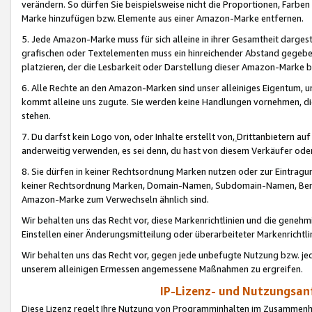
verändern. So dürfen Sie beispielsweise nicht die Proportionen, Farb
Marke hinzufügen bzw. Elemente aus einer Amazon-Marke entfernen.
5. Jede Amazon-Marke muss für sich alleine in ihrer Gesamtheit darge
grafischen oder Textelementen muss ein hinreichender Abstand gegebe
platzieren, der die Lesbarkeit oder Darstellung dieser Amazon-Marke b
6. Alle Rechte an den Amazon-Marken sind unser alleiniges Eigentum, 
kommt alleine uns zugute. Sie werden keine Handlungen vornehmen, 
stehen.
7. Du darfst kein Logo von, oder Inhalte erstellt von,
Drittanbietern au
anderweitig verwenden, es sei denn, du hast von diesem Verkäufer oder
8. Sie dürfen in keiner Rechtsordnung Marken nutzen oder zur Eintragu
keiner Rechtsordnung Marken, Domain-Namen, Subdomain-Namen, Benu
Amazon-Marke zum Verwechseln ähnlich sind.
Wir behalten uns das Recht vor, diese Markenrichtlinien und die gene
Einstellen einer Änderungsmitteilung oder überarbeiteter Markenricht
Wir behalten uns das Recht vor, gegen jede unbefugte Nutzung bzw. jede 
unserem alleinigen Ermessen angemessene Maßnahmen zu ergreifen.
IP-Lizenz- und Nutzungsan
Diese Lizenz regelt Ihre Nutzung von Programminhalten im Zusammen