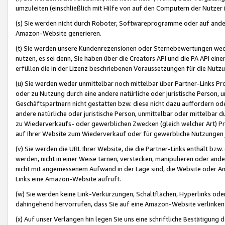
umzuleiten (einschließlich mit Hilfe von auf den Computern der Nutzer i
(s) Sie werden nicht durch Roboter, Softwareprogramme oder auf andere
Amazon-Website generieren.
(t) Sie werden unsere Kundenrezensionen oder Sternebewertungen wed
nutzen, es sei denn, Sie haben über die Creators API und die PA API e
erfüllen die in der Lizenz beschriebenen Voraussetzungen für die Nutzu
(u) Sie werden weder unmittelbar noch mittelbar über Partner-Links P
oder zu Nutzung durch eine andere natürliche oder juristische Person,
Geschäftspartnern nicht gestatten bzw. diese nicht dazu auffordern od
andere natürliche oder juristische Person, unmittelbar oder mittelbar
zu Wiederverkaufs- oder gewerblichen Zwecken (gleich welcher Art) 
auf Ihrer Website zum Wiederverkauf oder für gewerbliche Nutzungen 
(v) Sie werden die URL Ihrer Website, die die Partner-Links enthält b
werden, nicht in einer Weise tarnen, verstecken, manipulieren oder and
nicht mit angemessenem Aufwand in der Lage sind, die Website oder A
Links eine Amazon-Website aufruft.
(w) Sie werden keine Link-Verkürzungen, Schaltflächen, Hyperlinks ode
dahingehend hervorrufen, dass Sie auf eine Amazon-Website verlinken
(x) Auf unser Verlangen hin legen Sie uns eine schriftliche Bestätigung