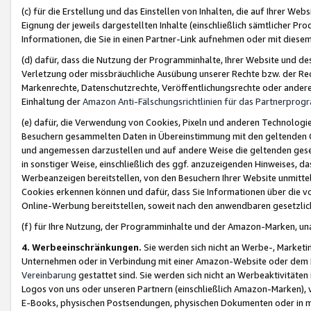
(c) für die Erstellung und das Einstellen von Inhalten, die auf Ihrer We
Eignung der jeweils dargestellten Inhalte (einschließlich sämtlicher 
Informationen, die Sie in einen Partner-Link aufnehmen oder mit diese
(d) dafür, dass die Nutzung der Programminhalte, Ihrer Website und des 
Verletzung oder missbräuchliche Ausübung unserer Rechte bzw. der Recht
Markenrechte, Datenschutzrechte, Veröffentlichungsrechte oder anderer
Einhaltung der
Amazon Anti-Fälschungsrichtlinien für das Partnerpro
(e) dafür, die Verwendung von Cookies, Pixeln und anderen Technologien
Besuchern gesammelten Daten in Übereinstimmung mit den geltenden Ge
und angemessen darzustellen und auf andere Weise die geltenden geset
in sonstiger Weise, einschließlich des ggf. anzuzeigenden Hinweises, d
Werbeanzeigen bereitstellen, von den Besuchern Ihrer Website unmitte
Cookies erkennen können und dafür, dass Sie Informationen über die v
Online-Werbung bereitstellen, soweit nach den anwendbaren gesetzlic
(f) für Ihre Nutzung, der Programminhalte und der Amazon-Marken, u
4. Werbeeinschränkungen.
Sie werden sich nicht an Werbe-, Market
Unternehmen oder in Verbindung mit einer Amazon-Website oder dem Pa
Vereinbarung
gestattet sind. Sie werden sich nicht an Werbeaktivitäten
Logos von uns oder unseren Partnern (einschließlich Amazon-Marken), 
E-Books, physischen Postsendungen, physischen Dokumenten oder in 