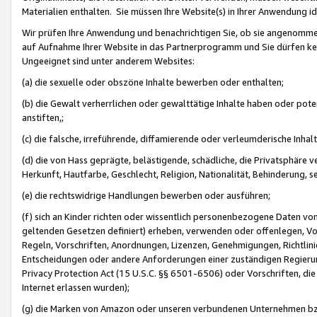
Materialien enthalten. Sie müssen Ihre Website(s) in Ihrer Anwendung ide
Wir prüfen Ihre Anwendung und benachrichtigen Sie, ob sie angenommen
auf Aufnahme Ihrer Website in das Partnerprogramm und Sie dürfen kei
Ungeeignet sind unter anderem Websites:
(a) die sexuelle oder obszöne Inhalte bewerben oder enthalten;
(b) die Gewalt verherrlichen oder gewalttätige Inhalte haben oder pot
anstiften,;
(c) die falsche, irreführende, diffamierende oder verleumderische Inha
(d) die von Hass geprägte, belästigende, schädliche, die Privatsphäre v
Herkunft, Hautfarbe, Geschlecht, Religion, Nationalität, Behinderung, 
(e) die rechtswidrige Handlungen bewerben oder ausführen;
(f) sich an Kinder richten oder wissentlich personenbezogene Daten vo
geltenden Gesetzen definiert) erheben, verwenden oder offenlegen, Vo
Regeln, Vorschriften, Anordnungen, Lizenzen, Genehmigungen, Richtlini
Entscheidungen oder andere Anforderungen einer zuständigen Regierung
Privacy Protection Act (15 U.S.C. §§ 6501-6506) oder Vorschriften, di
Internet erlassen wurden);
(g) die Marken von Amazon oder unseren verbundenen Unternehmen b