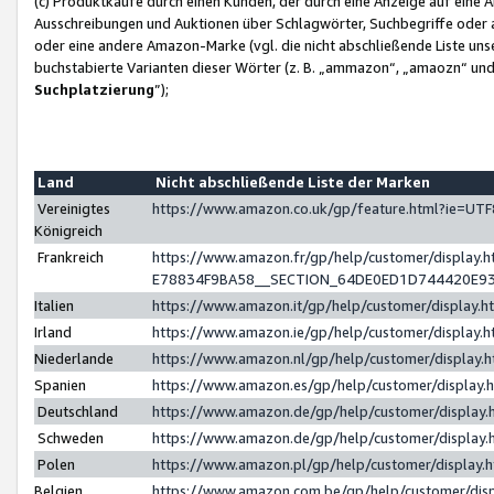
(c) Produktkäufe durch einen Kunden, der durch eine Anzeige auf eine 
Ausschreibungen und Auktionen über Schlagwörter, Suchbegriffe oder 
oder eine andere Amazon-Marke (vgl. die nicht abschließende Liste un
buchstabierte Varianten dieser Wörter (z. B. „ammazon“, „amaozn“ und „
Suchplatzierung
”);
Land
Nicht abschließende Liste der Marken
Vereinigtes
https://www.amazon.co.uk/gp/feature.html?ie=U
Königreich
Frankreich
https://www.amazon.fr/gp/help/customer/displa
E78834F9BA58__SECTION_64DE0ED1D744420E9
Italien
https://www.amazon.it/gp/help/customer/display
Irland
https://www.amazon.ie/gp/help/customer/displa
Niederlande
https://www.amazon.nl/gp/help/customer/display
Spanien
https://www.amazon.es/gp/help/customer/display
Deutschland
https://www.amazon.de/gp/help/customer/displa
Schweden
https://www.amazon.de/gp/help/customer/displa
Polen
https://www.amazon.pl/gp/help/customer/display
Belgien
https://www.amazon.com.be/gp/help/customer/d