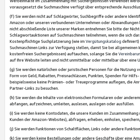
Werbeinhalte im Zusammenhang mit Suchergebnissen verwendet werden,
vorausgesetzt die Suchmaschine verfügt über entsprechende Ausschlu
(f) Sie werden nicht auf Schlagwörter, Suchbegriffe oder andere Ident
Amazon oder unseren verbundenen Unternehmen oder Abwandlungen bzw
nicht abschließende Liste unserer Marken entnehmen Sie bitte der Nich
Schlagwortauktionen auf Suchmaschinen teilnehmen, wenn die sich da
Kostenpflichtige Suchplatzierung (wie im
Vergütungskatalog
definiert
Suchmaschinen Links zur Verfügung stellen, damit Sie bei allgemeinen I
kostenfreien Suchergebnissen) auftauchen, solange Sie die
Vereinbaru
auf Ihre Website leiten und nicht unmittelbar oder mittelbar über eine
(g) Sie werden natürlichen oder juristischen Personen für die Nutzung 
Form von Geld, Rabatten, Preisnachlässen, Punkten, Spenden für Hilfs
beispielsweise keine Prämien- oder Treueprogramme auflegen, die Anrei
Partner-Links zu besuchen.
(h) Sie werden die Inhalte von elektronischen Formularen oder anderem M
abfangen, aufzeichnen, umleiten, auslesen, auslegen oder ausfüllen.
(i) Sie werden keine Kontodaten, die unsere Kunden im Zusammenhang 
Kunden der Amazon-Websites), abfragen, erheben, einholen, speichern,
(j) Sie werden Funktionen von Schaltflächen, Links oder andere Funkti
(k) Sie werden keine Bestellungen oder andere Geschäfte über eine Ama