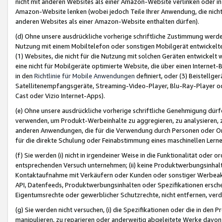
nicht mit anderen Websites als einer Amazon-Website verlinken oder i
Amazon-Website lenken (wobei jedoch Teile Ihrer Anwendung, die nich
anderen Websites als einer Amazon-Website enthalten dürfen).
(d) Ohne unsere ausdrückliche vorherige schriftliche Zustimmung werd
Nutzung mit einem Mobiltelefon oder sonstigen Mobilgerät entwickelt
(1) Websites, die nicht für die Nutzung mit solchen Geräten entwickelt
eine nicht für Mobilgeräte optimierte Website, die über einen Interne
in den
Richtlinie für Mobile Anwendungen
definiert, oder (3) Beistellge
Satellitenempfangsgeräte, Streaming-Video-Player, Blu-Ray-Player ode
Cast oder Vizio Internet-Apps).
(e) Ohne unsere ausdrückliche vorherige schriftliche Genehmigung dürfe
verwenden, um Produkt-Werbeinhalte zu aggregieren, zu analysieren, 
anderen Anwendungen, die für die Verwendung durch Personen oder Or
für die direkte Schulung oder Feinabstimmung eines maschinellen Lern
(f) Sie werden (i) nicht in irgendeiner Weise in die Funktionalität ode
entsprechenden Versuch unternehmen; (ii) keine Produktwerbungsinha
Kontaktaufnahme mit Verkäufern oder Kunden oder sonstiger Werbeaktiv
API, Datenfeeds, Produktwerbungsinhalten oder Spezifikationen erschei
Eigentumsrechte oder gewerblicher Schutzrechte, nicht entfernen, verd
(g) Sie werden nicht versuchen, (i) die Spezifikationen oder die in de
manipulieren, zu reparieren oder anderweitig abgeleitete Werke davon z