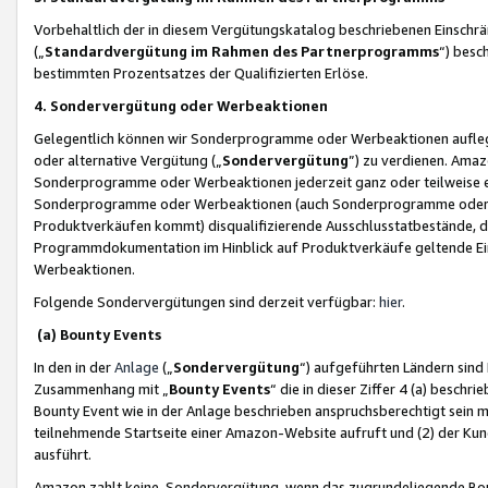
Vorbehaltlich der in diesem Vergütungskatalog beschriebenen Einschr
(„
Standardvergütung im Rahmen des Partnerprogramms
“) besc
bestimmten Prozentsatzes der Qualifizierten Erlöse.
4. Sondervergütung oder Werbeaktionen
Gelegentlich können wir Sonderprogramme oder Werbeaktionen auflegen,
oder alternative Vergütung („
Sondervergütung
”) zu verdienen. Amazo
Sonderprogramme oder Werbeaktionen jederzeit ganz oder teilweise einz
Sonderprogramme oder Werbeaktionen (auch Sonderprogramme oder We
Produktverkäufen kommt) disqualifizierende Ausschlusstatbestände, di
Programmdokumentation im Hinblick auf Produktverkäufe geltende E
Werbeaktionen.
Folgende Sondervergütungen sind derzeit verfügbar:
hier
.
(a) Bounty Events
In den in der
Anlage
(„
Sondervergütung
“) aufgeführten Ländern sind
Zusammenhang mit „
Bounty Events
“ die in dieser Ziffer 4 (a) besch
Bounty Event wie in der Anlage beschrieben anspruchsberechtigt sein mu
teilnehmende Startseite einer Amazon-Website aufruft und (2) der Kun
ausführt.
Amazon zahlt keine Sondervergütung, wenn das zugrundeliegende Boun