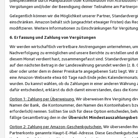
(beispielsweise durch Manipulation oder Kombination von Attributions-
Vergütungen und/oder der Beendigung deiner Teilnahme am Partnerp
Gelegentlich können wir die Möglichkeit unserer Partner, Standardv
einschränken. Amazon behält sich (ungeachtet etwaiger Fristen) das Re
modifizieren. Weitere Informationen zu Einschränkungen für Vergütung
6. Erfassung und Zahlung von Vergütungen
Wir werden wirtschaftlich vertretbare Anstrengungen unternehmen, um 
Nachverfolgung zu ermöglichen und unsere Berichte zu erstellen und di
diesem Monat verdient hast, zusammengefasst sind. Standardvergütung
auf den nächsten Betrag in der Landeswährung gerundet werden (z. B. C
über oder unter dem in deiner Preiskarte angegebenen Satz liegt. Wir
eine Amazon-Webseite etwa 60 Tage nach Ende jedes Kalendermonats, i
wurden. Du kannst wählen, ob du Zahlungen in einer anderen Währung
dafür entscheidest, erklärst du dich damit einverstanden, dass die K
Option 1: Zahlung per Überweisung.
Wir überweisen Ihre Vergütung dir
Namen der Bank, die Kontonummer, den Namen des Kontoinhabers bzw. a
erforderlich) nennen. Sollten Sie sich für diese Option entscheiden, be
fällige Gesamtbetrag den in der
Übersicht Mindestauszahlungsbet
Option 2: Zahlung per Amazon-Geschenkgutschein.
Wir übersenden Ihne
Partnerkonto genannte Haupt-E-Mail-Adresse. Diese Geschenkgutschei