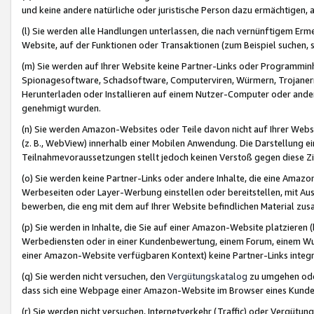
und keine andere natürliche oder juristische Person dazu ermächtigen, a
(l) Sie werden alle Handlungen unterlassen, die nach vernünftigem Erme
Website, auf der Funktionen oder Transaktionen (zum Beispiel suchen, s
(m) Sie werden auf Ihrer Website keine Partner-Links oder Programmin
Spionagesoftware, Schadsoftware, Computerviren, Würmern, Trojaner
Herunterladen oder Installieren auf einem Nutzer-Computer oder ande
genehmigt wurden.
(n) Sie werden Amazon-Websites oder Teile davon nicht auf Ihrer Websi
(z. B., WebView) innerhalb einer Mobilen Anwendung. Die Darstellung ein
Teilnahmevoraussetzungen stellt jedoch keinen Verstoß gegen diese Zif
(o) Sie werden keine Partner-Links oder andere Inhalte, die eine Am
Werbeseiten oder Layer-Werbung einstellen oder bereitstellen, mit Au
bewerben, die eng mit dem auf Ihrer Website befindlichen Material z
(p) Sie werden in Inhalte, die Sie auf einer Amazon-Website platzier
Werbediensten oder in einer Kundenbewertung, einem Forum, einem Wun
einer Amazon-Website verfügbaren Kontext) keine Partner-Links integr
(q) Sie werden nicht versuchen, den
Vergütungskatalog
zu umgehen oder
dass sich eine Webpage einer Amazon-Website im Browser eines Kunden 
(r) Sie werden nicht versuchen, Internetverkehr (Traffic) oder Vergü