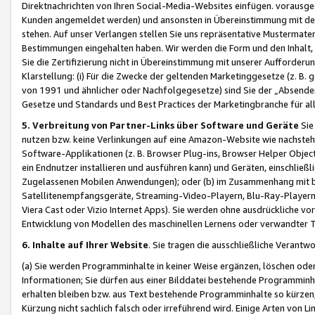
Direktnachrichten von Ihren Social-Media-Websites einfügen. vorausg
Kunden angemeldet werden) und ansonsten in Übereinstimmung mit der
stehen. Auf unser Verlangen stellen Sie uns repräsentative Mustermater
Bestimmungen eingehalten haben. Wir werden die Form und den Inhalt, di
Sie die Zertifizierung nicht in Übereinstimmung mit unserer Aufforderu
Klarstellung: (i) Für die Zwecke der geltenden Marketinggesetze (z. 
von 1991 und ähnlicher oder Nachfolgegesetze) sind Sie der „Absender“ j
Gesetze und Standards und Best Practices der Marketingbranche für 
5. Verbreitung von Partner-Links über Software und Geräte
Sie
nutzen bzw. keine Verlinkungen auf eine Amazon-Website wie nachsteh
Software-Applikationen (z. B. Browser Plug-ins, Browser Helper Objec
ein Endnutzer installieren und ausführen kann) und Geräten, einschlie
Zugelassenen Mobilen Anwendungen); oder (b) im Zusammenhang mit bzw.
Satellitenempfangsgeräte, Streaming-Video-Playern, Blu-Ray-Playern 
Viera Cast oder Vizio Internet Apps). Sie werden ohne ausdrückliche v
Entwicklung von Modellen des maschinellen Lernens oder verwandter 
6. Inhalte auf Ihrer Website
. Sie tragen die ausschließliche Verantwo
(a) Sie werden Programminhalte in keiner Weise ergänzen, löschen oder
Informationen; Sie dürfen aus einer Bilddatei bestehende Programminhal
erhalten bleiben bzw. aus Text bestehende Programminhalte so kürzen, 
Kürzung nicht sachlich falsch oder irreführend wird. Einige Arten von L