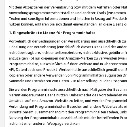
Mit dem Akzeptieren der Vereinbarung bzw. mit dem Aufrufen oder Nutz
Anwendungsprogrammierschnittstellen und anderer Tools (zusammen die
Texten und sonstigen Informationen und Inhalten in Bezug auf Produkte
nutzen können, erklären Sie sich damit einverstanden, an diese Lizenz 
1. Eingeschränkte Lizenz für Programminhalte
Vorbehaltlich der Bedingungen der Vereinbarung und ausschließlich z
Einhaltung der Vereinbarung (einschließlich dieser Lizenz und der ande
nicht übertragbare, nicht unterlizenzierbare, nicht exklusive, gebühren
anzuzeigen; (b) nur diejenigen der Amazon-Marken zu verwenden (wie in 
Programminhalte, ausschließlich auf Ihrer Website und in Übereinstimmu
API, Datenfeeds und Produkt-Werbeinhalte ausschließlich gemäß den Spe
Kopieren oder andere Verwenden von Programminhalten zugunsten Dri
Sammeln und Extrahieren von Daten. Zur Klarstellung: Zu den Program
Sie werden Programminhalte ausschließlich nach Maßgabe der Besti
hiermit eingeräumten Lizenz nutzen. Unbeschadet des Vorstehenden we
Umsätze auf eine Amazon-Website zu leiten, und werden Programminhal
Verbindung mit Programminhalten Besucher auf andere Websites als ein
unmittelbarem Zusammenhang mit den Programminhalten stehen, Links z
Nutzung der Programminhalte ausschließlich mit der betreffenden Pr
nicht mit einer anderen Webpage verlinken.