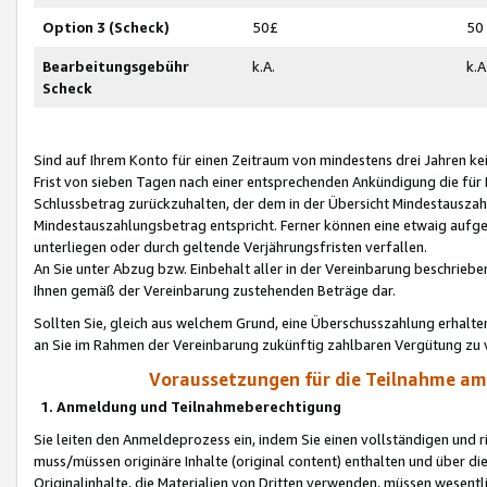
Option 3 (Scheck)
50£
50
Bearbeitungsgebühr
k.A.
k.A
Scheck
Sind auf Ihrem Konto für einen Zeitraum von mindestens drei Jahren kein
Frist von sieben Tagen nach einer entsprechenden Ankündigung die für
Schlussbetrag zurückzuhalten, der dem in der Übersicht Mindestausz
Mindestauszahlungsbetrag entspricht. Ferner können eine etwaig aufg
unterliegen oder durch geltende Verjährungsfristen verfallen.
An Sie unter Abzug bzw. Einbehalt aller in der Vereinbarung beschrieb
Ihnen gemäß der Vereinbarung zustehenden Beträge dar.
Sollten Sie, gleich aus welchem Grund, eine Überschusszahlung erhalte
an Sie im Rahmen der Vereinbarung zukünftig zahlbaren Vergütung zu 
Voraussetzungen für die Teilnahme a
1. Anmeldung und Teilnahmeberechtigung
Sie leiten den Anmeldeprozess ein, indem Sie einen vollständigen und 
muss/müssen originäre Inhalte (original content) enthalten und über d
Originalinhalte, die Materialien von Dritten verwenden, müssen wese