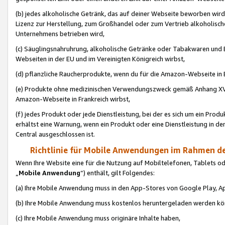
(b) jedes alkoholische Getränk, das auf deiner Webseite beworben wird
Lizenz zur Herstellung, zum Großhandel oder zum Vertrieb alkoholisch
Unternehmens betrieben wird,
(c) Säuglingsnahruhrung, alkoholische Getränke oder Tabakwaren und E
Webseiten in der EU und im Vereinigten Königreich wirbst,
(d) pflanzliche Raucherprodukte, wenn du für die Amazon-Webseite in B
(e) Produkte ohne medizinischen Verwendungszweck gemäß Anhang XVI 
Amazon-Webseite in Frankreich wirbst,
(f) jedes Produkt oder jede Dienstleistung, bei der es sich um ein Prod
erhältst eine Warnung, wenn ein Produkt oder eine Dienstleistung in de
Central ausgeschlossen ist.
Richtlinie für Mobile Anwendungen im Rahmen de
Wenn Ihre Website eine für die Nutzung auf Mobiltelefonen, Tablets 
„
Mobile Anwendung
“) enthält, gilt Folgendes:
(a) Ihre Mobile Anwendung muss in den App-Stores von Google Play, A
(b) Ihre Mobile Anwendung muss kostenlos heruntergeladen werden könn
(c) Ihre Mobile Anwendung muss originäre Inhalte haben,