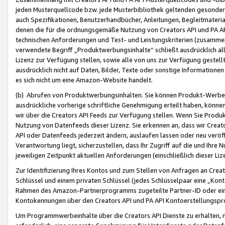
jeden Musterquellcode bzw. jede Musterbibliothek geltenden gesonder
auch Spezifikationen, Benutzerhandbücher, Anleitungen, Begleitmaterial
denen die für die ordnungsgemäße Nutzung von Creators API und PA A
technischen Anforderungen und Test- und Leistungskriterien (zusammen
verwendete Begriff „Produktwerbungsinhalte“ schließt ausdrücklich al
Lizenz zur Verfügung stellen, sowie alle von uns zur Verfügung gestel
ausdrücklich nicht auf Daten, Bilder, Texte oder sonstige Informatione
es sich nicht um eine Amazon-Website handelt.
(b) Abrufen von Produktwerbungsinhalten. Sie können Produkt-Werbein
ausdrückliche vorherige schriftliche Genehmigung erteilt haben, könn
wir über die Creators API Feeds zur Verfügung stellen. Wenn Sie Produk
Nutzung von Datenfeeds dieser Lizenz. Sie erkennen an, dass wir Creat
API oder Datenfeeds jederzeit ändern, auslaufen lassen oder neu veröffe
Verantwortung liegt, sicherzustellen, dass Ihr Zugriff auf die und Ihr
jeweiligen Zeitpunkt aktuellen Anforderungen (einschließlich dieser Liz
Zur Identifizierung Ihres Kontos und zum Stellen von Anfragen an Crea
Schlüssel und einem privaten Schlüssel (jedes Schlüsselpaar eine „Kon
Rahmen des Amazon-Partnerprogramms zugeteilte Partner-ID oder ein
Kontokennungen über den Creators API und PA API Kontoerstellungspro
Um Programmwerbeinhalte über die Creators API Dienste zu erhalten, m