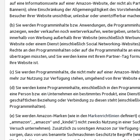
auf eine Informationsseite auf einer Amazon-Website, der nicht als Part
Bannern); ohne Einschränkung der Allgemeingültigkeit des Vorstehende
Besucher Ihrer Website unsichtbar, unlesbar oder unentzifferbar mache
(b) Sie werden Programminhalte bzw. Anwendungen, die Programminhalt
anzeigen, weder verkaufen noch weiterverkaufen, weitergeben, unterli
innerhalb von Werbung außerhalb Ihrer Website (einschließlich Werbun
Website oder einem Dienst (einschließlich Social Networking-Website
Rechte an den Programminhalten oder auf die Programminhalte an eine a
übertragen müssten, und Sie werden keine mit Ihrem Partner-Tag formati
Ihre Website ist.
(c) Sie werden Programminhalte, die nicht mehr auf einer Amazon-Websit
mehr zur Nutzung zur Verfügung stehen, umgehend von Ihrer Website e
(d) Sie werden keine Programminhalte, einschließlich in den Programmin
eine Person bzw. ein Unternehmen ein bestimmtes Produkt, eine Dienstle
geschäftlichen Beziehung oder Verbindung zu diesen steht (einschließli
Programminhalten).
(e) Sie werden Amazon-Marken (wie in den
Markenrichtlinien
definiert) 
„ammazon“, „amaozn“ und „kindel“) nicht zwecks Nutzung in einer Suc
Versuch unternehmen). Zusätzlich zu sonstigen Amazon zur Verfügung 
sorgen, dass von uns benannte Suchmaschinen Geschützte Begriffe (wie 