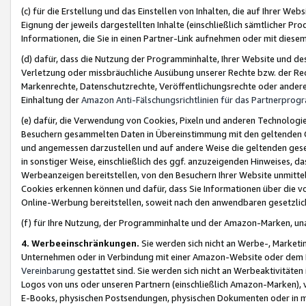
(c) für die Erstellung und das Einstellen von Inhalten, die auf Ihrer We
Eignung der jeweils dargestellten Inhalte (einschließlich sämtlicher 
Informationen, die Sie in einen Partner-Link aufnehmen oder mit diese
(d) dafür, dass die Nutzung der Programminhalte, Ihrer Website und des 
Verletzung oder missbräuchliche Ausübung unserer Rechte bzw. der Recht
Markenrechte, Datenschutzrechte, Veröffentlichungsrechte oder anderer
Einhaltung der
Amazon Anti-Fälschungsrichtlinien für das Partnerpro
(e) dafür, die Verwendung von Cookies, Pixeln und anderen Technologien
Besuchern gesammelten Daten in Übereinstimmung mit den geltenden Ge
und angemessen darzustellen und auf andere Weise die geltenden geset
in sonstiger Weise, einschließlich des ggf. anzuzeigenden Hinweises, d
Werbeanzeigen bereitstellen, von den Besuchern Ihrer Website unmitte
Cookies erkennen können und dafür, dass Sie Informationen über die v
Online-Werbung bereitstellen, soweit nach den anwendbaren gesetzlic
(f) für Ihre Nutzung, der Programminhalte und der Amazon-Marken, u
4. Werbeeinschränkungen.
Sie werden sich nicht an Werbe-, Market
Unternehmen oder in Verbindung mit einer Amazon-Website oder dem Pa
Vereinbarung
gestattet sind. Sie werden sich nicht an Werbeaktivitäten
Logos von uns oder unseren Partnern (einschließlich Amazon-Marken), 
E-Books, physischen Postsendungen, physischen Dokumenten oder in 