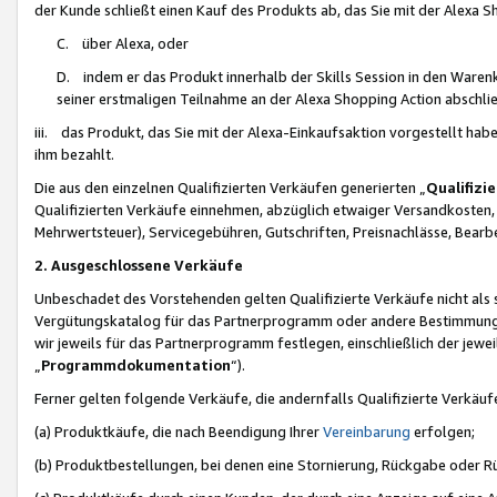
der Kunde schließt einen Kauf des Produkts ab, das Sie mit der Alexa 
C. über Alexa, oder
D. indem er das Produkt innerhalb der Skills Session in den Waren
seiner erstmaligen Teilnahme an der Alexa Shopping Action abschlie
iii. das Produkt, das Sie mit der Alexa-Einkaufsaktion vorgestellt ha
ihm bezahlt.
Die aus den einzelnen Qualifizierten Verkäufen generierten „
Qualifizi
Qualifizierten Verkäufe einnehmen, abzüglich etwaiger Versandkosten
Mehrwertsteuer), Servicegebühren, Gutschriften, Preisnachlässe, Bear
2. Ausgeschlossene Verkäufe
Unbeschadet des Vorstehenden gelten Qualifizierte Verkäufe nicht als
Vergütungskatalog für das Partnerprogramm oder andere Bestimmungen,
wir jeweils für das Partnerprogramm festlegen, einschließlich der jewe
„
Programmdokumentation
“).
Ferner gelten folgende Verkäufe, die andernfalls Qualifizierte Verkä
(a) Produktkäufe, die nach Beendigung Ihrer
Vereinbarung
erfolgen;
(b) Produktbestellungen, bei denen eine Stornierung, Rückgabe oder R