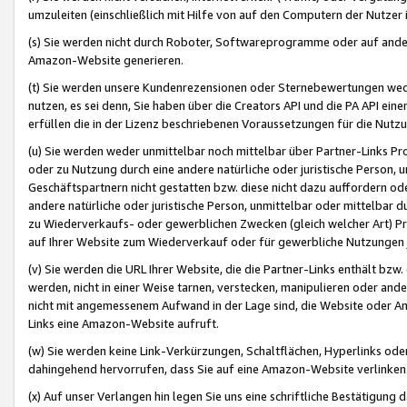
umzuleiten (einschließlich mit Hilfe von auf den Computern der Nutzer i
(s) Sie werden nicht durch Roboter, Softwareprogramme oder auf andere
Amazon-Website generieren.
(t) Sie werden unsere Kundenrezensionen oder Sternebewertungen wed
nutzen, es sei denn, Sie haben über die Creators API und die PA API e
erfüllen die in der Lizenz beschriebenen Voraussetzungen für die Nutzu
(u) Sie werden weder unmittelbar noch mittelbar über Partner-Links P
oder zu Nutzung durch eine andere natürliche oder juristische Person,
Geschäftspartnern nicht gestatten bzw. diese nicht dazu auffordern od
andere natürliche oder juristische Person, unmittelbar oder mittelbar
zu Wiederverkaufs- oder gewerblichen Zwecken (gleich welcher Art) 
auf Ihrer Website zum Wiederverkauf oder für gewerbliche Nutzungen 
(v) Sie werden die URL Ihrer Website, die die Partner-Links enthält b
werden, nicht in einer Weise tarnen, verstecken, manipulieren oder and
nicht mit angemessenem Aufwand in der Lage sind, die Website oder A
Links eine Amazon-Website aufruft.
(w) Sie werden keine Link-Verkürzungen, Schaltflächen, Hyperlinks ode
dahingehend hervorrufen, dass Sie auf eine Amazon-Website verlinken
(x) Auf unser Verlangen hin legen Sie uns eine schriftliche Bestätigung