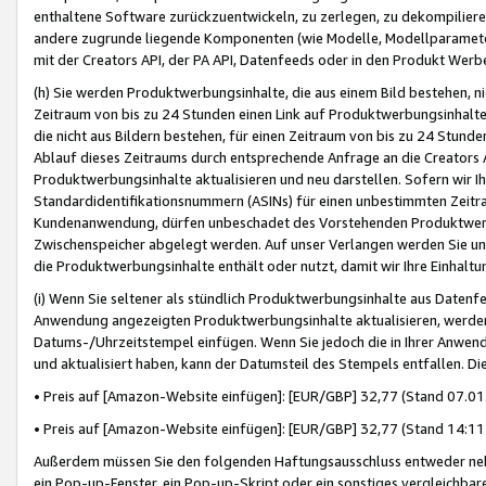
enthaltene Software zurückzuentwickeln, zu zerlegen, zu dekompilier
andere zugrunde liegende Komponenten (wie Modelle, Modellparameter
mit der Creators API, der PA API, Datenfeeds oder in den Produkt Werb
(h) Sie werden Produktwerbungsinhalte, die aus einem Bild bestehen, ni
Zeitraum von bis zu 24 Stunden einen Link auf Produktwerbungsinhalte
die nicht aus Bildern bestehen, für einen Zeitraum von bis zu 24 Stund
Ablauf dieses Zeitraums durch entsprechende Anfrage an die Creators 
Produktwerbungsinhalte aktualisieren und neu darstellen. Sofern wir Ih
Standardidentifikationsnummern (ASINs) für einen unbestimmten Zeitra
Kundenanwendung, dürfen unbeschadet des Vorstehenden Produktwerbu
Zwischenspeicher abgelegt werden. Auf unser Verlangen werden Sie un
die Produktwerbungsinhalte enthält oder nutzt, damit wir Ihre Einhalt
(i) Wenn Sie seltener als stündlich Produktwerbungsinhalte aus Datenfe
Anwendung angezeigten Produktwerbungsinhalte aktualisieren, werden 
Datums-/Uhrzeitstempel einfügen. Wenn Sie jedoch die in Ihrer Anwe
und aktualisiert haben, kann der Datumsteil des Stempels entfallen. Dies
• Preis auf [Amazon-Website einfügen]: [EUR/GBP] 32,77 (Stand 07.01.
• Preis auf [Amazon-Website einfügen]: [EUR/GBP] 32,77 (Stand 14:11 
Außerdem müssen Sie den folgenden Haftungsausschluss entweder neb
ein Pop-up-Fenster, ein Pop-up-Skript oder ein sonstiges vergleichba