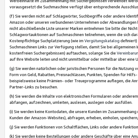
Werbeinhalte im Zusammenhang mit Suchergebnissen verwendet werden,
vorausgesetzt die Suchmaschine verfügt über entsprechende Ausschlu
(f) Sie werden nicht auf Schlagwörter, Suchbegriffe oder andere Ident
Amazon oder unseren verbundenen Unternehmen oder Abwandlungen bzw
nicht abschließende Liste unserer Marken entnehmen Sie bitte der Nich
Schlagwortauktionen auf Suchmaschinen teilnehmen, wenn die sich da
Kostenpflichtige Suchplatzierung (wie im
Vergütungskatalog
definiert
Suchmaschinen Links zur Verfügung stellen, damit Sie bei allgemeinen I
kostenfreien Suchergebnissen) auftauchen, solange Sie die
Vereinbaru
auf Ihre Website leiten und nicht unmittelbar oder mittelbar über eine
(g) Sie werden natürlichen oder juristischen Personen für die Nutzung 
Form von Geld, Rabatten, Preisnachlässen, Punkten, Spenden für Hilfs
beispielsweise keine Prämien- oder Treueprogramme auflegen, die Anrei
Partner-Links zu besuchen.
(h) Sie werden die Inhalte von elektronischen Formularen oder anderem M
abfangen, aufzeichnen, umleiten, auslesen, auslegen oder ausfüllen.
(i) Sie werden keine Kontodaten, die unsere Kunden im Zusammenhang 
Kunden der Amazon-Websites), abfragen, erheben, einholen, speichern,
(j) Sie werden Funktionen von Schaltflächen, Links oder andere Funkti
(k) Sie werden keine Bestellungen oder andere Geschäfte über eine Ama