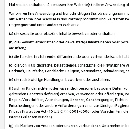
Materialien enthalten. Sie müssen Ihre Website(s) in Ihrer Anwendung ide
Wir prüfen Ihre Anwendung und benachrichtigen Sie, ob sie angenommen
auf Aufnahme Ihrer Website in das Partnerprogramm und Sie dürfen kei
Ungeeignet sind unter anderem Websites:
(a) die sexuelle oder obszöne Inhalte bewerben oder enthalten;
(b) die Gewalt verherrlichen oder gewalttätige Inhalte haben oder pot
anstiften,;
(c) die falsche, irreführende, diffamierende oder verleumderische Inha
(d) die von Hass geprägte, belästigende, schädliche, die Privatsphäre v
Herkunft, Hautfarbe, Geschlecht, Religion, Nationalität, Behinderung, 
(e) die rechtswidrige Handlungen bewerben oder ausführen;
(f) sich an Kinder richten oder wissentlich personenbezogene Daten vo
geltenden Gesetzen definiert) erheben, verwenden oder offenlegen, Vo
Regeln, Vorschriften, Anordnungen, Lizenzen, Genehmigungen, Richtlini
Entscheidungen oder andere Anforderungen einer zuständigen Regierung
Privacy Protection Act (15 U.S.C. §§ 6501-6506) oder Vorschriften, di
Internet erlassen wurden);
(g) die Marken von Amazon oder unseren verbundenen Unternehmen b