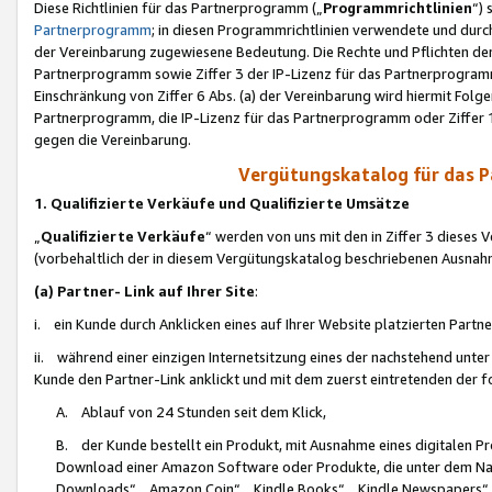
Diese Richtlinien für das Partnerprogramm („
Programmrichtlinien
“)
Partnerprogramm
; in diesen Programmrichtlinien verwendete und durch
der Vereinbarung zugewiesene Bedeutung. Die Rechte und Pflichten de
Partnerprogramm sowie Ziffer 3 der IP-Lizenz für das Partnerprogram
Einschränkung von Ziffer 6 Abs. (a) der Vereinbarung wird hiermit Fol
Partnerprogramm, die IP-Lizenz für das Partnerprogramm oder Ziffer 1
gegen die Vereinbarung.
Vergütungskatalog für das 
1. Qualifizierte Verkäufe und Qualifizierte Umsätze
„
Qualifizierte Verkäufe
“ werden von uns mit den in Ziffer 3 diese
(vorbehaltlich der in diesem Vergütungskatalog beschriebenen Ausnah
(a) Partner- Link auf Ihrer Site
:
i. ein Kunde durch Anklicken eines auf Ihrer Website platzierten Part
ii. während einer einzigen Internetsitzung eines der nachstehend unter (i)
Kunde den Partner-Link anklickt und mit dem zuerst eintretenden der f
A. Ablauf von 24 Stunden seit dem Klick,
B. der Kunde bestellt ein Produkt, mit Ausnahme eines digitalen P
Download einer Amazon Software oder Produkte, die unter dem N
Downloads“, „Amazon Coin“, „Kindle Books“, „Kindle Newspapers“, „