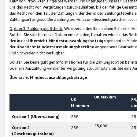
Kauf von Produkten eingelöst werden und unterliegen unseren Geschäf
uns das Recht vor, Vergütungen zurückzuhalten, bis der fällige Gesamt
das Recht vor, den Teil der Zahlungen, der den in der Zahlungstabelle 
Zahlungsart angibst. Die Zahlung per Amazon-Geschenkgutschein ist in
Option 3: Zahlung per Scheck.
Wir übersenden Ihnen einen Scheck in Höh
Sollten Sie sich für diese Option entscheiden, behalten wir uns das Rec
den in der
Übersicht Mindestauszahlungsbeträge
genannten Mindest
der
Übersicht Mindestauszahlungsbeträge
angegebene Bearbeitung
und Schweden nicht verfügbar.
Sollten Sie keine gültigen Informationen für die Zahlungsoption bereit
oder die Auszahlung verdienter Vergütung zurückhalten, bis Sie eine A
Übersicht Mindestauszahlungsbeträge
UK Maxium
UK
FR,
Minimum
un
Option 1 (Überweisung)
25£
25
£5,000
Option 2
25£
25
(Geschenkgutschein)