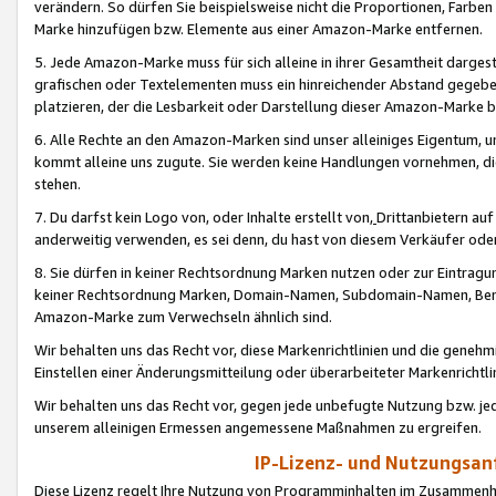
verändern. So dürfen Sie beispielsweise nicht die Proportionen, Farb
Marke hinzufügen bzw. Elemente aus einer Amazon-Marke entfernen.
5. Jede Amazon-Marke muss für sich alleine in ihrer Gesamtheit darge
grafischen oder Textelementen muss ein hinreichender Abstand gegebe
platzieren, der die Lesbarkeit oder Darstellung dieser Amazon-Marke b
6. Alle Rechte an den Amazon-Marken sind unser alleiniges Eigentum, 
kommt alleine uns zugute. Sie werden keine Handlungen vornehmen, 
stehen.
7. Du darfst kein Logo von, oder Inhalte erstellt von,
Drittanbietern au
anderweitig verwenden, es sei denn, du hast von diesem Verkäufer oder
8. Sie dürfen in keiner Rechtsordnung Marken nutzen oder zur Eintragu
keiner Rechtsordnung Marken, Domain-Namen, Subdomain-Namen, Benu
Amazon-Marke zum Verwechseln ähnlich sind.
Wir behalten uns das Recht vor, diese Markenrichtlinien und die gene
Einstellen einer Änderungsmitteilung oder überarbeiteter Markenricht
Wir behalten uns das Recht vor, gegen jede unbefugte Nutzung bzw. jede 
unserem alleinigen Ermessen angemessene Maßnahmen zu ergreifen.
IP-Lizenz- und Nutzungsan
Diese Lizenz regelt Ihre Nutzung von Programminhalten im Zusammen