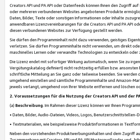
Creators API und PA API oder Datenfeeds können Ihnen den Zugriff auf D
oder mehreren verbundenen Websites angebotenen Produkte ermögliche
Daten, Bilder, Texte oder sonstigen Informationen oder Inhalte zuzugre
anwendbaren Lizenzvereinbarungen für die Creators API und PA API od
diesen verbundenen Websites zur Verfügung gestellt werden.
Sie dürfen den Programminhalt nicht dazu verwenden, geistiges Eigent
verletzen. Sie dürfen Programminhalte nicht verwenden, um direkt ode
maschinelles Lernen oder verwandte Technologien zu entwickeln oder zu
Die Lizenz endet mit sofortiger Wirkung automatisch, wenn Sie zu irg
Vergütungskatalog definiert) nicht rechtzeitig erfüllen bzw. ansonsten
schriftliche Mitteilung an Sie ganz oder teilweise beenden. Sie werden
umgehend einstellen und sämtliche Programminhalte und Amazon-Marke
jeweils verlangt, umgehend von Ihrer Website entfernen und löschen od
2. Voraussetzungen für die Nutzung der Creators API und der P
(a)
Beschreibung
. Im Rahmen dieser Lizenz können wir Ihnen Programmi
• Daten, Bilder, Audio-Dateien, Videos, Logos, Benutzerschnittstellen-
• Textmaterialien, wie beispielsweise Produktinformationen in Textfor
Neben den vorstehenden Produktwerbungsinhalten und dem Zugriff auf 
Zusammenhang mit Creators API und PA API Musterquellcodes und -bibli