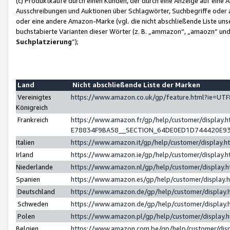
(c) Produktkäufe durch einen Kunden, der durch eine Anzeige auf eine 
Ausschreibungen und Auktionen über Schlagwörter, Suchbegriffe oder 
oder eine andere Amazon-Marke (vgl. die nicht abschließende Liste un
buchstabierte Varianten dieser Wörter (z. B. „ammazon“, „amaozn“ und „
Suchplatzierung
”);
Land
Nicht abschließende Liste der Marken
Vereinigtes
https://www.amazon.co.uk/gp/feature.html?ie=U
Königreich
Frankreich
https://www.amazon.fr/gp/help/customer/displa
E78834F9BA58__SECTION_64DE0ED1D744420E9
Italien
https://www.amazon.it/gp/help/customer/display
Irland
https://www.amazon.ie/gp/help/customer/displa
Niederlande
https://www.amazon.nl/gp/help/customer/display
Spanien
https://www.amazon.es/gp/help/customer/display
Deutschland
https://www.amazon.de/gp/help/customer/displa
Schweden
https://www.amazon.de/gp/help/customer/displa
Polen
https://www.amazon.pl/gp/help/customer/display
Belgien
https://www.amazon.com.be/gp/help/customer/d