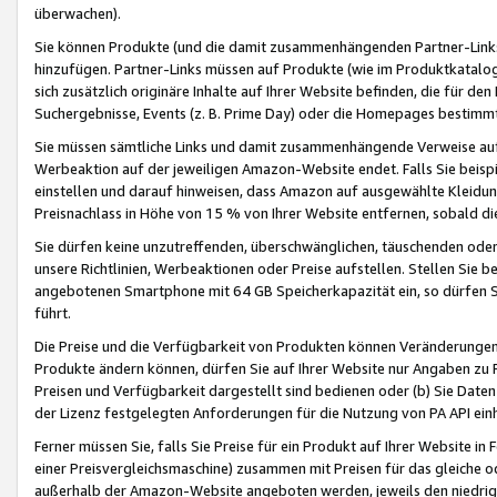
überwachen).
Sie können Produkte (und die damit zusammenhängenden Partner-Links)
hinzufügen. Partner-Links müssen auf Produkte (wie im Produktkatalog de
sich zusätzlich originäre Inhalte auf Ihrer Website befinden, die für 
Suchergebnisse, Events (z. B. Prime Day) oder die Homepages bestimmte
Sie müssen sämtliche Links und damit zusammenhängende Verweise auf z
Werbeaktion auf der jeweiligen Amazon-Website endet. Falls Sie beisp
einstellen und darauf hinweisen, dass Amazon auf ausgewählte Kleidun
Preisnachlass in Höhe von 15 % von Ihrer Website entfernen, sobald di
Sie dürfen keine unzutreffenden, überschwänglichen, täuschenden od
unsere Richtlinien, Werbeaktionen oder Preise aufstellen. Stellen Sie 
angebotenen Smartphone mit 64 GB Speicherkapazität ein, so dürfen S
führt.
Die Preise und die Verfügbarkeit von Produkten können Veränderungen 
Produkte ändern können, dürfen Sie auf Ihrer Website nur Angaben zu P
Preisen und Verfügbarkeit dargestellt sind bedienen oder (b) Sie Daten
der Lizenz festgelegten Anforderungen für die Nutzung von PA API einh
Ferner müssen Sie, falls Sie Preise für ein Produkt auf Ihrer Website in 
einer Preisvergleichsmaschine) zusammen mit Preisen für das gleiche o
außerhalb der Amazon-Website angeboten werden, jeweils den niedrigst