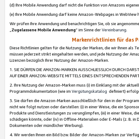
(d) Ihre Mobile Anwendung darf nicht die Funktion von Amazons eige
(e) Ihre Mobile Anwendung darf keine Amazon-Webpages in WebView 
Wir prüfen Ihre Anwendung und benachrichtigen Sie, ob sie angenomm
„
Zugelassene Mobile Anwendung
“ im Sinne der
Vereinbarung
.
Markenrichtlinien für das 
Diese Richtlinien gelten für die Nutzung der Marken, die wir Ihnen als 
müssen jederzeit strikt eingehalten werden, und jede Nutzung der Ama
Lizenzen bezüglich Ihrer Nutzung der Amazon-Marken.
1. SIE DÜRFEN DIE AMAZON-MARKEN AUSSCHLIESSLICH DURCH DARS
AUF EINER AMAZON-WEBSITE MITTELS EINES ENTSPRECHENDEN PART
2. Ihre Nutzung der Amazon-Marken muss (i) im Einklang mit der aktuells
Programmdokumentation (wie im
Vergütungskatalog
definiert) erfolg
3. Sie dürfen die Amazon-Marken ausschließlich für den in der Progr
nicht wie folgt nutzen oder darstellen: (i) in einer Weise, die ein Spo
Produkte und Dienstleistungen zu verunglimpfen, (iii) in einer Weise
schädigen könnte, oder (iv) in Offline-Materialien oder E-Mails (z. B.
Dokumenten oder mündlicher Werbung).
4. Wir werden Ihnen ein Bild bzw. Bilder der Amazon-Marken zur Verfüg