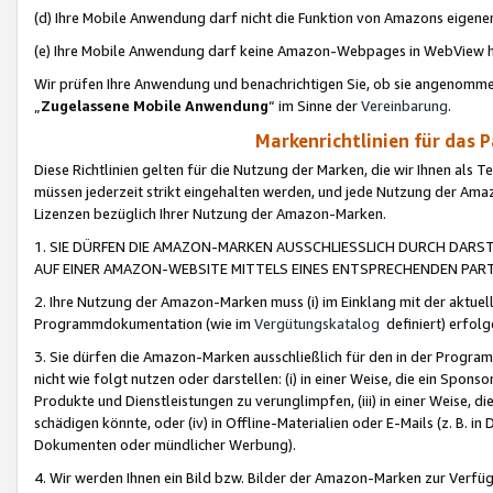
(d) Ihre Mobile Anwendung darf nicht die Funktion von Amazons eige
(e) Ihre Mobile Anwendung darf keine Amazon-Webpages in WebView 
Wir prüfen Ihre Anwendung und benachrichtigen Sie, ob sie angenomm
„
Zugelassene Mobile Anwendung
“ im Sinne der
Vereinbarung
.
Markenrichtlinien für das 
Diese Richtlinien gelten für die Nutzung der Marken, die wir Ihnen als 
müssen jederzeit strikt eingehalten werden, und jede Nutzung der Ama
Lizenzen bezüglich Ihrer Nutzung der Amazon-Marken.
1. SIE DÜRFEN DIE AMAZON-MARKEN AUSSCHLIESSLICH DURCH DARS
AUF EINER AMAZON-WEBSITE MITTELS EINES ENTSPRECHENDEN PART
2. Ihre Nutzung der Amazon-Marken muss (i) im Einklang mit der aktuells
Programmdokumentation (wie im
Vergütungskatalog
definiert) erfolg
3. Sie dürfen die Amazon-Marken ausschließlich für den in der Progr
nicht wie folgt nutzen oder darstellen: (i) in einer Weise, die ein Spo
Produkte und Dienstleistungen zu verunglimpfen, (iii) in einer Weise
schädigen könnte, oder (iv) in Offline-Materialien oder E-Mails (z. B.
Dokumenten oder mündlicher Werbung).
4. Wir werden Ihnen ein Bild bzw. Bilder der Amazon-Marken zur Verfüg