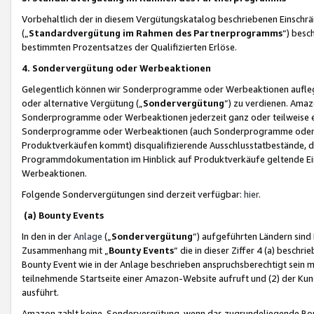
Vorbehaltlich der in diesem Vergütungskatalog beschriebenen Einschr
(„
Standardvergütung im Rahmen des Partnerprogramms
“) besc
bestimmten Prozentsatzes der Qualifizierten Erlöse.
4. Sondervergütung oder Werbeaktionen
Gelegentlich können wir Sonderprogramme oder Werbeaktionen auflegen,
oder alternative Vergütung („
Sondervergütung
”) zu verdienen. Amazo
Sonderprogramme oder Werbeaktionen jederzeit ganz oder teilweise einz
Sonderprogramme oder Werbeaktionen (auch Sonderprogramme oder We
Produktverkäufen kommt) disqualifizierende Ausschlusstatbestände, di
Programmdokumentation im Hinblick auf Produktverkäufe geltende E
Werbeaktionen.
Folgende Sondervergütungen sind derzeit verfügbar:
hier
.
(a) Bounty Events
In den in der
Anlage
(„
Sondervergütung
“) aufgeführten Ländern sind
Zusammenhang mit „
Bounty Events
“ die in dieser Ziffer 4 (a) besch
Bounty Event wie in der Anlage beschrieben anspruchsberechtigt sein mu
teilnehmende Startseite einer Amazon-Website aufruft und (2) der Kun
ausführt.
Amazon zahlt keine Sondervergütung, wenn das zugrundeliegende Boun