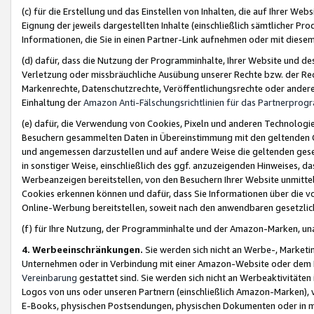
(c) für die Erstellung und das Einstellen von Inhalten, die auf Ihrer We
Eignung der jeweils dargestellten Inhalte (einschließlich sämtlicher 
Informationen, die Sie in einen Partner-Link aufnehmen oder mit diese
(d) dafür, dass die Nutzung der Programminhalte, Ihrer Website und des 
Verletzung oder missbräuchliche Ausübung unserer Rechte bzw. der Recht
Markenrechte, Datenschutzrechte, Veröffentlichungsrechte oder anderer
Einhaltung der
Amazon Anti-Fälschungsrichtlinien für das Partnerpro
(e) dafür, die Verwendung von Cookies, Pixeln und anderen Technologien
Besuchern gesammelten Daten in Übereinstimmung mit den geltenden Ge
und angemessen darzustellen und auf andere Weise die geltenden geset
in sonstiger Weise, einschließlich des ggf. anzuzeigenden Hinweises, d
Werbeanzeigen bereitstellen, von den Besuchern Ihrer Website unmitte
Cookies erkennen können und dafür, dass Sie Informationen über die v
Online-Werbung bereitstellen, soweit nach den anwendbaren gesetzlic
(f) für Ihre Nutzung, der Programminhalte und der Amazon-Marken, u
4. Werbeeinschränkungen.
Sie werden sich nicht an Werbe-, Market
Unternehmen oder in Verbindung mit einer Amazon-Website oder dem Pa
Vereinbarung
gestattet sind. Sie werden sich nicht an Werbeaktivitäten
Logos von uns oder unseren Partnern (einschließlich Amazon-Marken), 
E-Books, physischen Postsendungen, physischen Dokumenten oder in 