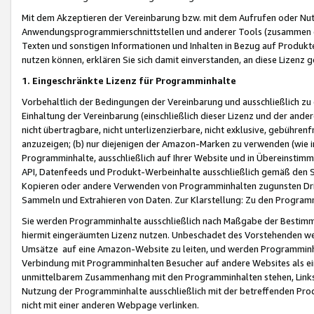
Mit dem Akzeptieren der Vereinbarung bzw. mit dem Aufrufen oder Nutz
Anwendungsprogrammierschnittstellen und anderer Tools (zusammen die
Texten und sonstigen Informationen und Inhalten in Bezug auf Produkte
nutzen können, erklären Sie sich damit einverstanden, an diese Lizenz 
1. Eingeschränkte Lizenz für Programminhalte
Vorbehaltlich der Bedingungen der Vereinbarung und ausschließlich z
Einhaltung der Vereinbarung (einschließlich dieser Lizenz und der ande
nicht übertragbare, nicht unterlizenzierbare, nicht exklusive, gebühren
anzuzeigen; (b) nur diejenigen der Amazon-Marken zu verwenden (wie in 
Programminhalte, ausschließlich auf Ihrer Website und in Übereinstimmu
API, Datenfeeds und Produkt-Werbeinhalte ausschließlich gemäß den Spe
Kopieren oder andere Verwenden von Programminhalten zugunsten Dri
Sammeln und Extrahieren von Daten. Zur Klarstellung: Zu den Program
Sie werden Programminhalte ausschließlich nach Maßgabe der Besti
hiermit eingeräumten Lizenz nutzen. Unbeschadet des Vorstehenden we
Umsätze auf eine Amazon-Website zu leiten, und werden Programminhal
Verbindung mit Programminhalten Besucher auf andere Websites als ein
unmittelbarem Zusammenhang mit den Programminhalten stehen, Links z
Nutzung der Programminhalte ausschließlich mit der betreffenden Pr
nicht mit einer anderen Webpage verlinken.