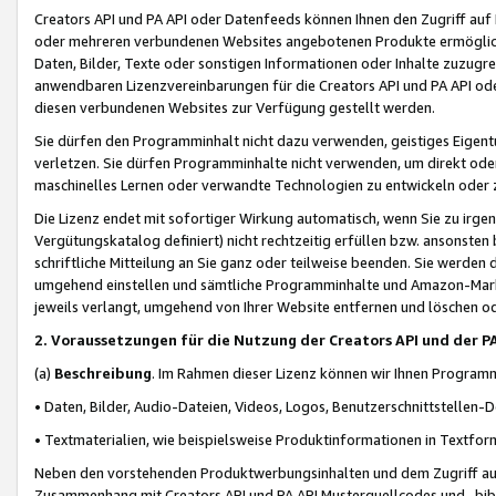
Creators API und PA API oder Datenfeeds können Ihnen den Zugriff auf D
oder mehreren verbundenen Websites angebotenen Produkte ermögliche
Daten, Bilder, Texte oder sonstigen Informationen oder Inhalte zuzugre
anwendbaren Lizenzvereinbarungen für die Creators API und PA API od
diesen verbundenen Websites zur Verfügung gestellt werden.
Sie dürfen den Programminhalt nicht dazu verwenden, geistiges Eigent
verletzen. Sie dürfen Programminhalte nicht verwenden, um direkt ode
maschinelles Lernen oder verwandte Technologien zu entwickeln oder zu
Die Lizenz endet mit sofortiger Wirkung automatisch, wenn Sie zu irg
Vergütungskatalog definiert) nicht rechtzeitig erfüllen bzw. ansonsten
schriftliche Mitteilung an Sie ganz oder teilweise beenden. Sie werden
umgehend einstellen und sämtliche Programminhalte und Amazon-Marke
jeweils verlangt, umgehend von Ihrer Website entfernen und löschen od
2. Voraussetzungen für die Nutzung der Creators API und der P
(a)
Beschreibung
. Im Rahmen dieser Lizenz können wir Ihnen Programmi
• Daten, Bilder, Audio-Dateien, Videos, Logos, Benutzerschnittstellen-
• Textmaterialien, wie beispielsweise Produktinformationen in Textfor
Neben den vorstehenden Produktwerbungsinhalten und dem Zugriff auf 
Zusammenhang mit Creators API und PA API Musterquellcodes und -bibli