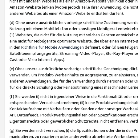
nicht mit anderen Websites als einer Amazon-Website verlinken oder i
Amazon-Website lenken (wobei jedoch Teile Ihrer Anwendung, die nich
anderen Websites als einer Amazon-Website enthalten dürfen).
(d) Ohne unsere ausdrückliche vorherige schriftliche Zustimmung werd
Nutzung mit einem Mobiltelefon oder sonstigen Mobilgerät entwickelt
(1) Websites, die nicht für die Nutzung mit solchen Geräten entwickelt
eine nicht für Mobilgeräte optimierte Website, die über einen Interne
in den
Richtlinie für Mobile Anwendungen
definiert, oder (3) Beistellge
Satellitenempfangsgeräte, Streaming-Video-Player, Blu-Ray-Player ode
Cast oder Vizio Internet-Apps).
(e) Ohne unsere ausdrückliche vorherige schriftliche Genehmigung dürfe
verwenden, um Produkt-Werbeinhalte zu aggregieren, zu analysieren, 
anderen Anwendungen, die für die Verwendung durch Personen oder Or
für die direkte Schulung oder Feinabstimmung eines maschinellen Lern
(f) Sie werden (i) nicht in irgendeiner Weise in die Funktionalität ode
entsprechenden Versuch unternehmen; (ii) keine Produktwerbungsinha
Kontaktaufnahme mit Verkäufern oder Kunden oder sonstiger Werbeaktiv
API, Datenfeeds, Produktwerbungsinhalten oder Spezifikationen erschei
Eigentumsrechte oder gewerblicher Schutzrechte, nicht entfernen, verd
(g) Sie werden nicht versuchen, (i) die Spezifikationen oder die in de
manipulieren, zu reparieren oder anderweitig abgeleitete Werke davon z