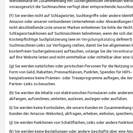
Werbeinhalte im Zusammenhang mit Suchergebnissen verwendet werden,
vorausgesetzt die Suchmaschine verfügt über entsprechende Ausschlu
(f) Sie werden nicht auf Schlagwörter, Suchbegriffe oder andere Ident
Amazon oder unseren verbundenen Unternehmen oder Abwandlungen bzw
nicht abschließende Liste unserer Marken entnehmen Sie bitte der Nich
Schlagwortauktionen auf Suchmaschinen teilnehmen, wenn die sich da
Kostenpflichtige Suchplatzierung (wie im
Vergütungskatalog
definiert
Suchmaschinen Links zur Verfügung stellen, damit Sie bei allgemeinen I
kostenfreien Suchergebnissen) auftauchen, solange Sie die
Vereinbaru
auf Ihre Website leiten und nicht unmittelbar oder mittelbar über eine
(g) Sie werden natürlichen oder juristischen Personen für die Nutzung 
Form von Geld, Rabatten, Preisnachlässen, Punkten, Spenden für Hilfs
beispielsweise keine Prämien- oder Treueprogramme auflegen, die Anrei
Partner-Links zu besuchen.
(h) Sie werden die Inhalte von elektronischen Formularen oder anderem M
abfangen, aufzeichnen, umleiten, auslesen, auslegen oder ausfüllen.
(i) Sie werden keine Kontodaten, die unsere Kunden im Zusammenhang 
Kunden der Amazon-Websites), abfragen, erheben, einholen, speichern,
(j) Sie werden Funktionen von Schaltflächen, Links oder andere Funkti
(k) Sie werden keine Bestellungen oder andere Geschäfte über eine Ama