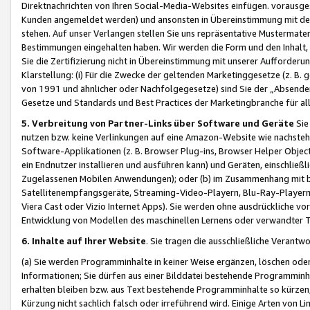
Direktnachrichten von Ihren Social-Media-Websites einfügen. vorausg
Kunden angemeldet werden) und ansonsten in Übereinstimmung mit der
stehen. Auf unser Verlangen stellen Sie uns repräsentative Mustermater
Bestimmungen eingehalten haben. Wir werden die Form und den Inhalt, di
Sie die Zertifizierung nicht in Übereinstimmung mit unserer Aufforderu
Klarstellung: (i) Für die Zwecke der geltenden Marketinggesetze (z. 
von 1991 und ähnlicher oder Nachfolgegesetze) sind Sie der „Absender“ j
Gesetze und Standards und Best Practices der Marketingbranche für 
5. Verbreitung von Partner-Links über Software und Geräte
Sie
nutzen bzw. keine Verlinkungen auf eine Amazon-Website wie nachsteh
Software-Applikationen (z. B. Browser Plug-ins, Browser Helper Objec
ein Endnutzer installieren und ausführen kann) und Geräten, einschlie
Zugelassenen Mobilen Anwendungen); oder (b) im Zusammenhang mit bzw.
Satellitenempfangsgeräte, Streaming-Video-Playern, Blu-Ray-Playern 
Viera Cast oder Vizio Internet Apps). Sie werden ohne ausdrückliche v
Entwicklung von Modellen des maschinellen Lernens oder verwandter 
6. Inhalte auf Ihrer Website
. Sie tragen die ausschließliche Verantwo
(a) Sie werden Programminhalte in keiner Weise ergänzen, löschen oder
Informationen; Sie dürfen aus einer Bilddatei bestehende Programminhal
erhalten bleiben bzw. aus Text bestehende Programminhalte so kürzen, 
Kürzung nicht sachlich falsch oder irreführend wird. Einige Arten von L