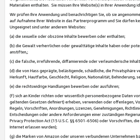
Materialien enthalten. Sie müssen Ihre Website(s) in Ihrer Anwendung ide
Wir prüfen Ihre Anwendung und benachrichtigen Sie, ob sie angenommen
auf Aufnahme Ihrer Website in das Partnerprogramm und Sie dürfen kei
Ungeeignet sind unter anderem Websites:
(a) die sexuelle oder obszöne Inhalte bewerben oder enthalten;
(b) die Gewalt verherrlichen oder gewalttätige Inhalte haben oder pot
anstiften,;
(c) die falsche, irreführende, diffamierende oder verleumderische Inha
(d) die von Hass geprägte, belästigende, schädliche, die Privatsphäre v
Herkunft, Hautfarbe, Geschlecht, Religion, Nationalität, Behinderung, 
(e) die rechtswidrige Handlungen bewerben oder ausführen;
(f) sich an Kinder richten oder wissentlich personenbezogene Daten vo
geltenden Gesetzen definiert) erheben, verwenden oder offenlegen, Vo
Regeln, Vorschriften, Anordnungen, Lizenzen, Genehmigungen, Richtlini
Entscheidungen oder andere Anforderungen einer zuständigen Regierung
Privacy Protection Act (15 U.S.C. §§ 6501-6506) oder Vorschriften, di
Internet erlassen wurden);
(g) die Marken von Amazon oder unseren verbundenen Unternehmen b