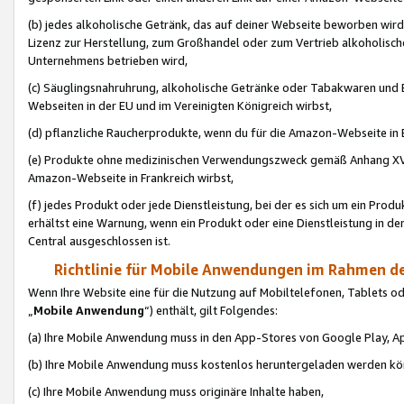
(b) jedes alkoholische Getränk, das auf deiner Webseite beworben wird
Lizenz zur Herstellung, zum Großhandel oder zum Vertrieb alkoholisch
Unternehmens betrieben wird,
(c) Säuglingsnahruhrung, alkoholische Getränke oder Tabakwaren und E
Webseiten in der EU und im Vereinigten Königreich wirbst,
(d) pflanzliche Raucherprodukte, wenn du für die Amazon-Webseite in B
(e) Produkte ohne medizinischen Verwendungszweck gemäß Anhang XVI 
Amazon-Webseite in Frankreich wirbst,
(f) jedes Produkt oder jede Dienstleistung, bei der es sich um ein Prod
erhältst eine Warnung, wenn ein Produkt oder eine Dienstleistung in de
Central ausgeschlossen ist.
Richtlinie für Mobile Anwendungen im Rahmen de
Wenn Ihre Website eine für die Nutzung auf Mobiltelefonen, Tablets 
„
Mobile Anwendung
“) enthält, gilt Folgendes:
(a) Ihre Mobile Anwendung muss in den App-Stores von Google Play, A
(b) Ihre Mobile Anwendung muss kostenlos heruntergeladen werden könn
(c) Ihre Mobile Anwendung muss originäre Inhalte haben,