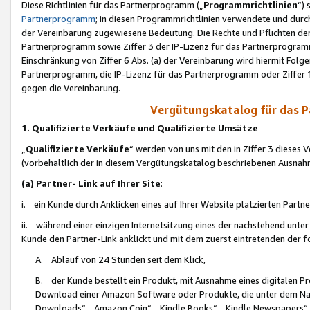
Diese Richtlinien für das Partnerprogramm („
Programmrichtlinien
“)
Partnerprogramm
; in diesen Programmrichtlinien verwendete und durch
der Vereinbarung zugewiesene Bedeutung. Die Rechte und Pflichten de
Partnerprogramm sowie Ziffer 3 der IP-Lizenz für das Partnerprogram
Einschränkung von Ziffer 6 Abs. (a) der Vereinbarung wird hiermit Fol
Partnerprogramm, die IP-Lizenz für das Partnerprogramm oder Ziffer 1
gegen die Vereinbarung.
Vergütungskatalog für das 
1. Qualifizierte Verkäufe und Qualifizierte Umsätze
„
Qualifizierte Verkäufe
“ werden von uns mit den in Ziffer 3 diese
(vorbehaltlich der in diesem Vergütungskatalog beschriebenen Ausnah
(a) Partner- Link auf Ihrer Site
:
i. ein Kunde durch Anklicken eines auf Ihrer Website platzierten Part
ii. während einer einzigen Internetsitzung eines der nachstehend unter (i)
Kunde den Partner-Link anklickt und mit dem zuerst eintretenden der f
A. Ablauf von 24 Stunden seit dem Klick,
B. der Kunde bestellt ein Produkt, mit Ausnahme eines digitalen P
Download einer Amazon Software oder Produkte, die unter dem N
Downloads“, „Amazon Coin“, „Kindle Books“, „Kindle Newspapers“, „