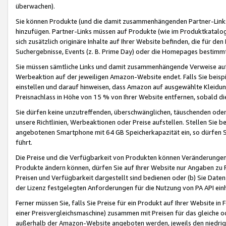
überwachen).
Sie können Produkte (und die damit zusammenhängenden Partner-Links)
hinzufügen. Partner-Links müssen auf Produkte (wie im Produktkatalog de
sich zusätzlich originäre Inhalte auf Ihrer Website befinden, die für 
Suchergebnisse, Events (z. B. Prime Day) oder die Homepages bestimmte
Sie müssen sämtliche Links und damit zusammenhängende Verweise auf z
Werbeaktion auf der jeweiligen Amazon-Website endet. Falls Sie beisp
einstellen und darauf hinweisen, dass Amazon auf ausgewählte Kleidun
Preisnachlass in Höhe von 15 % von Ihrer Website entfernen, sobald di
Sie dürfen keine unzutreffenden, überschwänglichen, täuschenden od
unsere Richtlinien, Werbeaktionen oder Preise aufstellen. Stellen Sie 
angebotenen Smartphone mit 64 GB Speicherkapazität ein, so dürfen S
führt.
Die Preise und die Verfügbarkeit von Produkten können Veränderungen 
Produkte ändern können, dürfen Sie auf Ihrer Website nur Angaben zu P
Preisen und Verfügbarkeit dargestellt sind bedienen oder (b) Sie Daten
der Lizenz festgelegten Anforderungen für die Nutzung von PA API einh
Ferner müssen Sie, falls Sie Preise für ein Produkt auf Ihrer Website in 
einer Preisvergleichsmaschine) zusammen mit Preisen für das gleiche o
außerhalb der Amazon-Website angeboten werden, jeweils den niedrigst