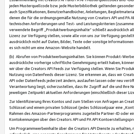
jeden Musterquellcode bzw. jede Musterbibliothek geltenden gesonder
auch Spezifikationen, Benutzerhandbücher, Anleitungen, Begleitmaterial
denen die für die ordnungsgemäße Nutzung von Creators API und PA A
technischen Anforderungen und Test- und Leistungskriterien (zusammen
verwendete Begriff „Produktwerbungsinhalte“ schließt ausdrücklich al
Lizenz zur Verfügung stellen, sowie alle von uns zur Verfügung gestel
ausdrücklich nicht auf Daten, Bilder, Texte oder sonstige Informatione
es sich nicht um eine Amazon-Website handelt.
(b) Abrufen von Produktwerbungsinhalten. Sie können Produkt-Werbein
ausdrückliche vorherige schriftliche Genehmigung erteilt haben, könn
wir über die Creators API Feeds zur Verfügung stellen. Wenn Sie Produk
Nutzung von Datenfeeds dieser Lizenz. Sie erkennen an, dass wir Creat
API oder Datenfeeds jederzeit ändern, auslaufen lassen oder neu veröffe
Verantwortung liegt, sicherzustellen, dass Ihr Zugriff auf die und Ihr
jeweiligen Zeitpunkt aktuellen Anforderungen (einschließlich dieser Liz
Zur Identifizierung Ihres Kontos und zum Stellen von Anfragen an Crea
Schlüssel und einem privaten Schlüssel (jedes Schlüsselpaar eine „Kon
Rahmen des Amazon-Partnerprogramms zugeteilte Partner-ID oder ein
Kontokennungen über den Creators API und PA API Kontoerstellungspro
Um Programmwerbeinhalte über die Creators API Dienste zu erhalten, m