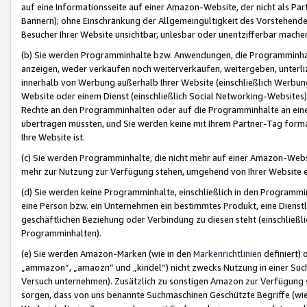
auf eine Informationsseite auf einer Amazon-Website, der nicht als Part
Bannern); ohne Einschränkung der Allgemeingültigkeit des Vorstehende
Besucher Ihrer Website unsichtbar, unlesbar oder unentzifferbar mache
(b) Sie werden Programminhalte bzw. Anwendungen, die Programminhalt
anzeigen, weder verkaufen noch weiterverkaufen, weitergeben, unterli
innerhalb von Werbung außerhalb Ihrer Website (einschließlich Werbun
Website oder einem Dienst (einschließlich Social Networking-Website
Rechte an den Programminhalten oder auf die Programminhalte an eine a
übertragen müssten, und Sie werden keine mit Ihrem Partner-Tag formati
Ihre Website ist.
(c) Sie werden Programminhalte, die nicht mehr auf einer Amazon-Websit
mehr zur Nutzung zur Verfügung stehen, umgehend von Ihrer Website e
(d) Sie werden keine Programminhalte, einschließlich in den Programmin
eine Person bzw. ein Unternehmen ein bestimmtes Produkt, eine Dienstle
geschäftlichen Beziehung oder Verbindung zu diesen steht (einschließli
Programminhalten).
(e) Sie werden Amazon-Marken (wie in den
Markenrichtlinien
definiert) 
„ammazon“, „amaozn“ und „kindel“) nicht zwecks Nutzung in einer Suc
Versuch unternehmen). Zusätzlich zu sonstigen Amazon zur Verfügung 
sorgen, dass von uns benannte Suchmaschinen Geschützte Begriffe (wie 