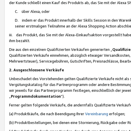
der Kunde schließt einen Kauf des Produkts ab, das Sie mit der Alexa 
C. über Alexa, oder
D. indem er das Produkt innerhalb der Skills Session in den Waren
seiner erstmaligen Teilnahme an der Alexa Shopping Action abschlie
iii. das Produkt, das Sie mit der Alexa-Einkaufsaktion vorgestellt ha
ihm bezahlt.
Die aus den einzelnen Qualifizierten Verkäufen generierten „
Qualifizi
Qualifizierten Verkäufe einnehmen, abzüglich etwaiger Versandkosten
Mehrwertsteuer), Servicegebühren, Gutschriften, Preisnachlässe, Bear
2. Ausgeschlossene Verkäufe
Unbeschadet des Vorstehenden gelten Qualifizierte Verkäufe nicht als
Vergütungskatalog für das Partnerprogramm oder andere Bestimmungen,
wir jeweils für das Partnerprogramm festlegen, einschließlich der jewe
„
Programmdokumentation
“).
Ferner gelten folgende Verkäufe, die andernfalls Qualifizierte Verkä
(a) Produktkäufe, die nach Beendigung Ihrer
Vereinbarung
erfolgen;
(b) Produktbestellungen, bei denen eine Stornierung, Rückgabe oder R