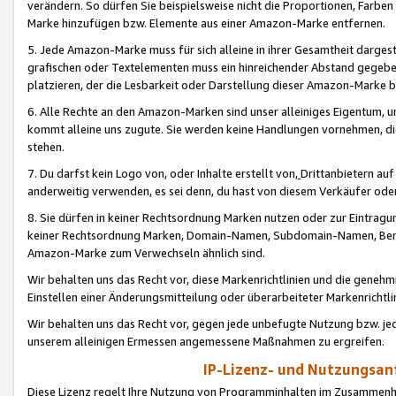
verändern. So dürfen Sie beispielsweise nicht die Proportionen, Farb
Marke hinzufügen bzw. Elemente aus einer Amazon-Marke entfernen.
5. Jede Amazon-Marke muss für sich alleine in ihrer Gesamtheit darge
grafischen oder Textelementen muss ein hinreichender Abstand gegebe
platzieren, der die Lesbarkeit oder Darstellung dieser Amazon-Marke b
6. Alle Rechte an den Amazon-Marken sind unser alleiniges Eigentum, 
kommt alleine uns zugute. Sie werden keine Handlungen vornehmen, 
stehen.
7. Du darfst kein Logo von, oder Inhalte erstellt von,
Drittanbietern au
anderweitig verwenden, es sei denn, du hast von diesem Verkäufer oder
8. Sie dürfen in keiner Rechtsordnung Marken nutzen oder zur Eintragu
keiner Rechtsordnung Marken, Domain-Namen, Subdomain-Namen, Benu
Amazon-Marke zum Verwechseln ähnlich sind.
Wir behalten uns das Recht vor, diese Markenrichtlinien und die gene
Einstellen einer Änderungsmitteilung oder überarbeiteter Markenricht
Wir behalten uns das Recht vor, gegen jede unbefugte Nutzung bzw. jede 
unserem alleinigen Ermessen angemessene Maßnahmen zu ergreifen.
IP-Lizenz- und Nutzungsan
Diese Lizenz regelt Ihre Nutzung von Programminhalten im Zusammen