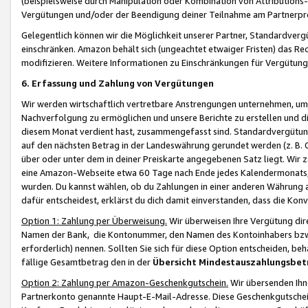
(beispielsweise durch Manipulation oder Kombination von Attributions-
Vergütungen und/oder der Beendigung deiner Teilnahme am Partnerp
Gelegentlich können wir die Möglichkeit unserer Partner, Standardv
einschränken. Amazon behält sich (ungeachtet etwaiger Fristen) das Re
modifizieren. Weitere Informationen zu Einschränkungen für Vergütung
6. Erfassung und Zahlung von Vergütungen
Wir werden wirtschaftlich vertretbare Anstrengungen unternehmen, um 
Nachverfolgung zu ermöglichen und unsere Berichte zu erstellen und di
diesem Monat verdient hast, zusammengefasst sind. Standardvergütung
auf den nächsten Betrag in der Landeswährung gerundet werden (z. B. C
über oder unter dem in deiner Preiskarte angegebenen Satz liegt. Wir
eine Amazon-Webseite etwa 60 Tage nach Ende jedes Kalendermonats, i
wurden. Du kannst wählen, ob du Zahlungen in einer anderen Währung
dafür entscheidest, erklärst du dich damit einverstanden, dass die K
Option 1: Zahlung per Überweisung.
Wir überweisen Ihre Vergütung dir
Namen der Bank, die Kontonummer, den Namen des Kontoinhabers bzw. a
erforderlich) nennen. Sollten Sie sich für diese Option entscheiden, be
fällige Gesamtbetrag den in der
Übersicht Mindestauszahlungsbet
Option 2: Zahlung per Amazon-Geschenkgutschein.
Wir übersenden Ihne
Partnerkonto genannte Haupt-E-Mail-Adresse. Diese Geschenkgutschei