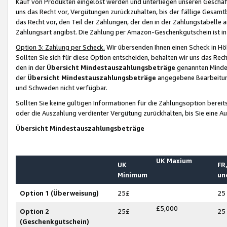
Kauf von Produkten eingelöst werden und unterliegen unseren Geschäf
uns das Recht vor, Vergütungen zurückzuhalten, bis der fällige Gesamt
das Recht vor, den Teil der Zahlungen, der den in der Zahlungstabelle 
Zahlungsart angibst. Die Zahlung per Amazon-Geschenkgutschein ist in
Option 3: Zahlung per Scheck.
Wir übersenden Ihnen einen Scheck in Höh
Sollten Sie sich für diese Option entscheiden, behalten wir uns das Rec
den in der
Übersicht Mindestauszahlungsbeträge
genannten Mindest
der
Übersicht Mindestauszahlungsbeträge
angegebene Bearbeitung
und Schweden nicht verfügbar.
Sollten Sie keine gültigen Informationen für die Zahlungsoption bereit
oder die Auszahlung verdienter Vergütung zurückhalten, bis Sie eine A
Übersicht Mindestauszahlungsbeträge
UK Maxium
UK
FR,
Minimum
un
Option 1 (Überweisung)
25£
25
£5,000
Option 2
25£
25
(Geschenkgutschein)