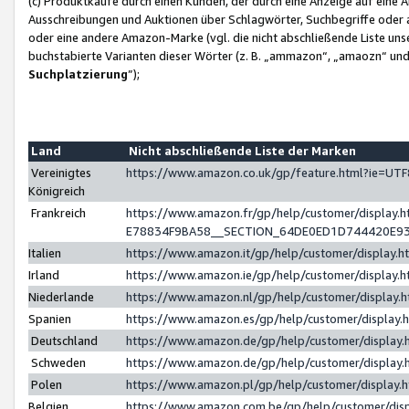
(c) Produktkäufe durch einen Kunden, der durch eine Anzeige auf eine 
Ausschreibungen und Auktionen über Schlagwörter, Suchbegriffe oder 
oder eine andere Amazon-Marke (vgl. die nicht abschließende Liste un
buchstabierte Varianten dieser Wörter (z. B. „ammazon“, „amaozn“ und „
Suchplatzierung
”);
Land
Nicht abschließende Liste der Marken
Vereinigtes
https://www.amazon.co.uk/gp/feature.html?ie=U
Königreich
Frankreich
https://www.amazon.fr/gp/help/customer/displa
E78834F9BA58__SECTION_64DE0ED1D744420E9
Italien
https://www.amazon.it/gp/help/customer/display
Irland
https://www.amazon.ie/gp/help/customer/displa
Niederlande
https://www.amazon.nl/gp/help/customer/display
Spanien
https://www.amazon.es/gp/help/customer/display
Deutschland
https://www.amazon.de/gp/help/customer/displa
Schweden
https://www.amazon.de/gp/help/customer/displa
Polen
https://www.amazon.pl/gp/help/customer/display
Belgien
https://www.amazon.com.be/gp/help/customer/d