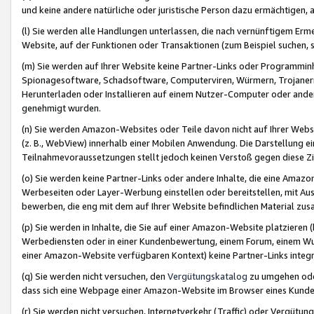
und keine andere natürliche oder juristische Person dazu ermächtigen, a
(l) Sie werden alle Handlungen unterlassen, die nach vernünftigem Erme
Website, auf der Funktionen oder Transaktionen (zum Beispiel suchen, s
(m) Sie werden auf Ihrer Website keine Partner-Links oder Programmin
Spionagesoftware, Schadsoftware, Computerviren, Würmern, Trojaner
Herunterladen oder Installieren auf einem Nutzer-Computer oder ande
genehmigt wurden.
(n) Sie werden Amazon-Websites oder Teile davon nicht auf Ihrer Websi
(z. B., WebView) innerhalb einer Mobilen Anwendung. Die Darstellung ein
Teilnahmevoraussetzungen stellt jedoch keinen Verstoß gegen diese Zif
(o) Sie werden keine Partner-Links oder andere Inhalte, die eine Am
Werbeseiten oder Layer-Werbung einstellen oder bereitstellen, mit Au
bewerben, die eng mit dem auf Ihrer Website befindlichen Material z
(p) Sie werden in Inhalte, die Sie auf einer Amazon-Website platzier
Werbediensten oder in einer Kundenbewertung, einem Forum, einem Wun
einer Amazon-Website verfügbaren Kontext) keine Partner-Links integr
(q) Sie werden nicht versuchen, den
Vergütungskatalog
zu umgehen oder
dass sich eine Webpage einer Amazon-Website im Browser eines Kunden 
(r) Sie werden nicht versuchen, Internetverkehr (Traffic) oder Vergü