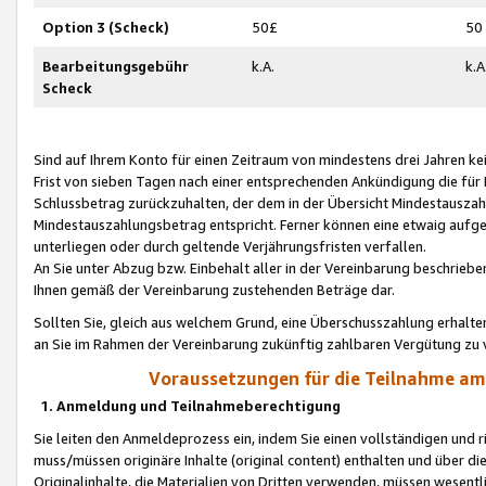
Option 3 (Scheck)
50£
50
Bearbeitungsgebühr
k.A.
k.A
Scheck
Sind auf Ihrem Konto für einen Zeitraum von mindestens drei Jahren kein
Frist von sieben Tagen nach einer entsprechenden Ankündigung die für
Schlussbetrag zurückzuhalten, der dem in der Übersicht Mindestausz
Mindestauszahlungsbetrag entspricht. Ferner können eine etwaig aufg
unterliegen oder durch geltende Verjährungsfristen verfallen.
An Sie unter Abzug bzw. Einbehalt aller in der Vereinbarung beschrieb
Ihnen gemäß der Vereinbarung zustehenden Beträge dar.
Sollten Sie, gleich aus welchem Grund, eine Überschusszahlung erhalte
an Sie im Rahmen der Vereinbarung zukünftig zahlbaren Vergütung zu 
Voraussetzungen für die Teilnahme a
1. Anmeldung und Teilnahmeberechtigung
Sie leiten den Anmeldeprozess ein, indem Sie einen vollständigen und 
muss/müssen originäre Inhalte (original content) enthalten und über d
Originalinhalte, die Materialien von Dritten verwenden, müssen wese