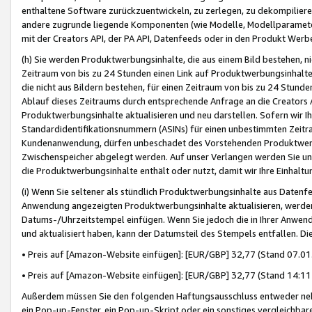
enthaltene Software zurückzuentwickeln, zu zerlegen, zu dekompilier
andere zugrunde liegende Komponenten (wie Modelle, Modellparameter
mit der Creators API, der PA API, Datenfeeds oder in den Produkt Werb
(h) Sie werden Produktwerbungsinhalte, die aus einem Bild bestehen, ni
Zeitraum von bis zu 24 Stunden einen Link auf Produktwerbungsinhalte
die nicht aus Bildern bestehen, für einen Zeitraum von bis zu 24 Stund
Ablauf dieses Zeitraums durch entsprechende Anfrage an die Creators 
Produktwerbungsinhalte aktualisieren und neu darstellen. Sofern wir Ih
Standardidentifikationsnummern (ASINs) für einen unbestimmten Zeitra
Kundenanwendung, dürfen unbeschadet des Vorstehenden Produktwerbu
Zwischenspeicher abgelegt werden. Auf unser Verlangen werden Sie un
die Produktwerbungsinhalte enthält oder nutzt, damit wir Ihre Einhalt
(i) Wenn Sie seltener als stündlich Produktwerbungsinhalte aus Datenfe
Anwendung angezeigten Produktwerbungsinhalte aktualisieren, werden 
Datums-/Uhrzeitstempel einfügen. Wenn Sie jedoch die in Ihrer Anwe
und aktualisiert haben, kann der Datumsteil des Stempels entfallen. Dies
• Preis auf [Amazon-Website einfügen]: [EUR/GBP] 32,77 (Stand 07.01.
• Preis auf [Amazon-Website einfügen]: [EUR/GBP] 32,77 (Stand 14:11 
Außerdem müssen Sie den folgenden Haftungsausschluss entweder neb
ein Pop-up-Fenster, ein Pop-up-Skript oder ein sonstiges vergleichba