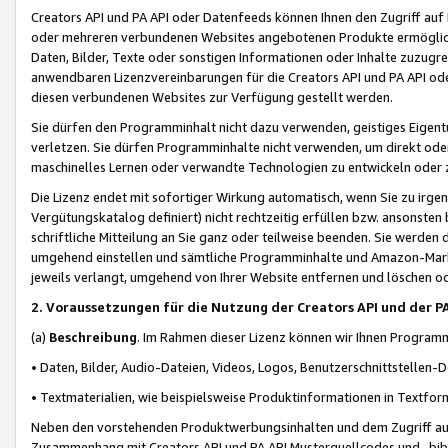
Creators API und PA API oder Datenfeeds können Ihnen den Zugriff auf D
oder mehreren verbundenen Websites angebotenen Produkte ermögliche
Daten, Bilder, Texte oder sonstigen Informationen oder Inhalte zuzugre
anwendbaren Lizenzvereinbarungen für die Creators API und PA API od
diesen verbundenen Websites zur Verfügung gestellt werden.
Sie dürfen den Programminhalt nicht dazu verwenden, geistiges Eigent
verletzen. Sie dürfen Programminhalte nicht verwenden, um direkt ode
maschinelles Lernen oder verwandte Technologien zu entwickeln oder zu
Die Lizenz endet mit sofortiger Wirkung automatisch, wenn Sie zu irg
Vergütungskatalog definiert) nicht rechtzeitig erfüllen bzw. ansonsten
schriftliche Mitteilung an Sie ganz oder teilweise beenden. Sie werden
umgehend einstellen und sämtliche Programminhalte und Amazon-Marke
jeweils verlangt, umgehend von Ihrer Website entfernen und löschen od
2. Voraussetzungen für die Nutzung der Creators API und der P
(a)
Beschreibung
. Im Rahmen dieser Lizenz können wir Ihnen Programmi
• Daten, Bilder, Audio-Dateien, Videos, Logos, Benutzerschnittstellen-
• Textmaterialien, wie beispielsweise Produktinformationen in Textfor
Neben den vorstehenden Produktwerbungsinhalten und dem Zugriff auf 
Zusammenhang mit Creators API und PA API Musterquellcodes und -bibli