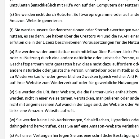
umzuleiten (einschließlich mit Hilfe von auf den Computern der Nutzer i
(s) Sie werden nicht durch Roboter, Softwareprogramme oder auf andere
Amazon-Website generieren.
(t) Sie werden unsere Kundenrezensionen oder Sternebewertungen wed
nutzen, es sei denn, Sie haben über die Creators API und die PA API e
erfüllen die in der Lizenz beschriebenen Voraussetzungen für die Nutzu
(u) Sie werden weder unmittelbar noch mittelbar über Partner-Links P
oder zu Nutzung durch eine andere natürliche oder juristische Person,
Geschäftspartnern nicht gestatten bzw. diese nicht dazu auffordern od
andere natürliche oder juristische Person, unmittelbar oder mittelbar
zu Wiederverkaufs- oder gewerblichen Zwecken (gleich welcher Art) 
auf Ihrer Website zum Wiederverkauf oder für gewerbliche Nutzungen 
(v) Sie werden die URL Ihrer Website, die die Partner-Links enthält b
werden, nicht in einer Weise tarnen, verstecken, manipulieren oder and
nicht mit angemessenem Aufwand in der Lage sind, die Website oder A
Links eine Amazon-Website aufruft.
(w) Sie werden keine Link-Verkürzungen, Schaltflächen, Hyperlinks ode
dahingehend hervorrufen, dass Sie auf eine Amazon-Website verlinken
(x) Auf unser Verlangen hin legen Sie uns eine schriftliche Bestätigung