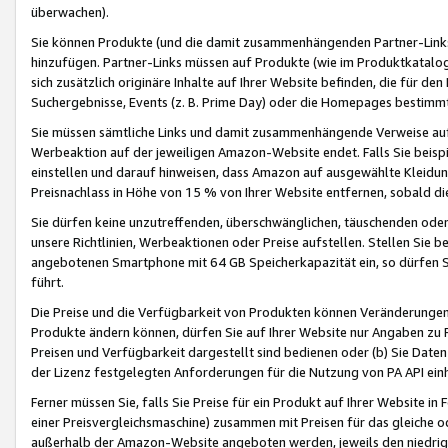
überwachen).
Sie können Produkte (und die damit zusammenhängenden Partner-Links)
hinzufügen. Partner-Links müssen auf Produkte (wie im Produktkatalog de
sich zusätzlich originäre Inhalte auf Ihrer Website befinden, die für 
Suchergebnisse, Events (z. B. Prime Day) oder die Homepages bestimmte
Sie müssen sämtliche Links und damit zusammenhängende Verweise auf z
Werbeaktion auf der jeweiligen Amazon-Website endet. Falls Sie beisp
einstellen und darauf hinweisen, dass Amazon auf ausgewählte Kleidun
Preisnachlass in Höhe von 15 % von Ihrer Website entfernen, sobald di
Sie dürfen keine unzutreffenden, überschwänglichen, täuschenden od
unsere Richtlinien, Werbeaktionen oder Preise aufstellen. Stellen Sie 
angebotenen Smartphone mit 64 GB Speicherkapazität ein, so dürfen S
führt.
Die Preise und die Verfügbarkeit von Produkten können Veränderungen 
Produkte ändern können, dürfen Sie auf Ihrer Website nur Angaben zu P
Preisen und Verfügbarkeit dargestellt sind bedienen oder (b) Sie Daten
der Lizenz festgelegten Anforderungen für die Nutzung von PA API einh
Ferner müssen Sie, falls Sie Preise für ein Produkt auf Ihrer Website in 
einer Preisvergleichsmaschine) zusammen mit Preisen für das gleiche o
außerhalb der Amazon-Website angeboten werden, jeweils den niedrigst