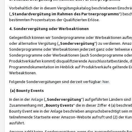
Vorbehaltlich der in diesem Vergütungskatalog beschriebenen Einschr
(„
Standardvergütung im Rahmen des Partnerprogramms
“) besc
bestimmten Prozentsatzes der Qualifizierten Erlöse.
4. Sondervergütung oder Werbeaktionen
Gelegentlich können wir Sonderprogramme oder Werbeaktionen auflegen,
oder alternative Vergütung („
Sondervergütung
”) zu verdienen. Amazo
Sonderprogramme oder Werbeaktionen jederzeit ganz oder teilweise einz
Sonderprogramme oder Werbeaktionen (auch Sonderprogramme oder We
Produktverkäufen kommt) disqualifizierende Ausschlusstatbestände, di
Programmdokumentation im Hinblick auf Produktverkäufe geltende E
Werbeaktionen.
Folgende Sondervergütungen sind derzeit verfügbar:
hier
.
(a) Bounty Events
In den in der
Anlage
(„
Sondervergütung
“) aufgeführten Ländern sind
Zusammenhang mit „
Bounty Events
“ die in dieser Ziffer 4 (a) besch
Bounty Event wie in der Anlage beschrieben anspruchsberechtigt sein mu
teilnehmende Startseite einer Amazon-Website aufruft und (2) der Kun
ausführt.
Amazon zahlt keine Sondervergütung, wenn das zugrundeliegende Boun