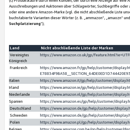
(c) Produktkäufe durch einen Kunden, der durch eine Anzeige auf eine 
Ausschreibungen und Auktionen über Schlagwörter, Suchbegriffe oder 
oder eine andere Amazon-Marke (vgl. die nicht abschließende Liste un
buchstabierte Varianten dieser Wörter (z. B. „ammazon“, „amaozn“ und „
Suchplatzierung
”);
Land
Nicht abschließende Liste der Marken
Vereinigtes
https://www.amazon.co.uk/gp/feature.html?ie=U
Königreich
Frankreich
https://www.amazon.fr/gp/help/customer/displa
E78834F9BA58__SECTION_64DE0ED1D744420E9
Italien
https://www.amazon.it/gp/help/customer/display
Irland
https://www.amazon.ie/gp/help/customer/displa
Niederlande
https://www.amazon.nl/gp/help/customer/display
Spanien
https://www.amazon.es/gp/help/customer/display
Deutschland
https://www.amazon.de/gp/help/customer/displa
Schweden
https://www.amazon.de/gp/help/customer/displa
Polen
https://www.amazon.pl/gp/help/customer/display
Belgien
https://www.amazon.com.be/gp/help/customer/d