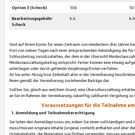
Option 3 (Scheck)
50£
50
Bearbeitungsgebühr
k.A.
k.A
Scheck
Sind auf Ihrem Konto für einen Zeitraum von mindestens drei Jahren kein
Frist von sieben Tagen nach einer entsprechenden Ankündigung die für
Schlussbetrag zurückzuhalten, der dem in der Übersicht Mindestausz
Mindestauszahlungsbetrag entspricht. Ferner können eine etwaig aufg
unterliegen oder durch geltende Verjährungsfristen verfallen.
An Sie unter Abzug bzw. Einbehalt aller in der Vereinbarung beschrieb
Ihnen gemäß der Vereinbarung zustehenden Beträge dar.
Sollten Sie, gleich aus welchem Grund, eine Überschusszahlung erhalte
an Sie im Rahmen der Vereinbarung zukünftig zahlbaren Vergütung zu 
Voraussetzungen für die Teilnahme a
1. Anmeldung und Teilnahmeberechtigung
Sie leiten den Anmeldeprozess ein, indem Sie einen vollständigen und 
muss/müssen originäre Inhalte (original content) enthalten und über d
Originalinhalte, die Materialien von Dritten verwenden, müssen wese