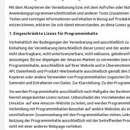
Mit dem Akzeptieren der Vereinbarung bzw. mit dem Aufrufen oder Nutz
Anwendungsprogrammierschnittstellen und anderer Tools (zusammen die
Texten und sonstigen Informationen und Inhalten in Bezug auf Produkte
nutzen können, erklären Sie sich damit einverstanden, an diese Lizenz 
1. Eingeschränkte Lizenz für Programminhalte
Vorbehaltlich der Bedingungen der Vereinbarung und ausschließlich z
Einhaltung der Vereinbarung (einschließlich dieser Lizenz und der ande
nicht übertragbare, nicht unterlizenzierbare, nicht exklusive, gebühren
anzuzeigen; (b) nur diejenigen der Amazon-Marken zu verwenden (wie in 
Programminhalte, ausschließlich auf Ihrer Website und in Übereinstimmu
API, Datenfeeds und Produkt-Werbeinhalte ausschließlich gemäß den Spe
Kopieren oder andere Verwenden von Programminhalten zugunsten Dri
Sammeln und Extrahieren von Daten. Zur Klarstellung: Zu den Program
Sie werden Programminhalte ausschließlich nach Maßgabe der Besti
hiermit eingeräumten Lizenz nutzen. Unbeschadet des Vorstehenden we
Umsätze auf eine Amazon-Website zu leiten, und werden Programminhal
Verbindung mit Programminhalten Besucher auf andere Websites als ein
unmittelbarem Zusammenhang mit den Programminhalten stehen, Links z
Nutzung der Programminhalte ausschließlich mit der betreffenden Pr
nicht mit einer anderen Webpage verlinken.