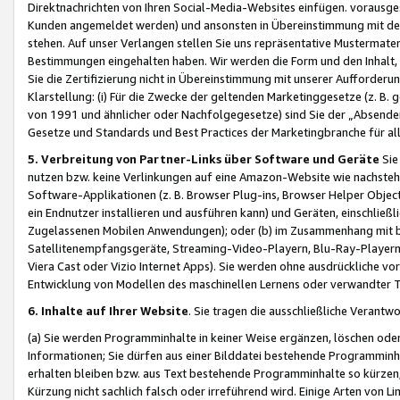
Direktnachrichten von Ihren Social-Media-Websites einfügen. vorausg
Kunden angemeldet werden) und ansonsten in Übereinstimmung mit der
stehen. Auf unser Verlangen stellen Sie uns repräsentative Mustermater
Bestimmungen eingehalten haben. Wir werden die Form und den Inhalt, di
Sie die Zertifizierung nicht in Übereinstimmung mit unserer Aufforderu
Klarstellung: (i) Für die Zwecke der geltenden Marketinggesetze (z. 
von 1991 und ähnlicher oder Nachfolgegesetze) sind Sie der „Absender“ j
Gesetze und Standards und Best Practices der Marketingbranche für 
5. Verbreitung von Partner-Links über Software und Geräte
Sie
nutzen bzw. keine Verlinkungen auf eine Amazon-Website wie nachsteh
Software-Applikationen (z. B. Browser Plug-ins, Browser Helper Objec
ein Endnutzer installieren und ausführen kann) und Geräten, einschlie
Zugelassenen Mobilen Anwendungen); oder (b) im Zusammenhang mit bzw.
Satellitenempfangsgeräte, Streaming-Video-Playern, Blu-Ray-Playern 
Viera Cast oder Vizio Internet Apps). Sie werden ohne ausdrückliche v
Entwicklung von Modellen des maschinellen Lernens oder verwandter 
6. Inhalte auf Ihrer Website
. Sie tragen die ausschließliche Verantwo
(a) Sie werden Programminhalte in keiner Weise ergänzen, löschen oder
Informationen; Sie dürfen aus einer Bilddatei bestehende Programminhal
erhalten bleiben bzw. aus Text bestehende Programminhalte so kürzen, 
Kürzung nicht sachlich falsch oder irreführend wird. Einige Arten von L