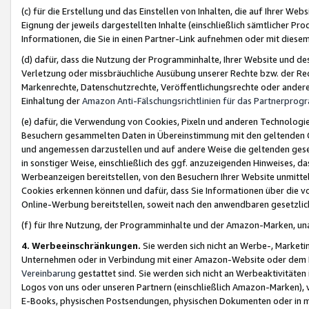
(c) für die Erstellung und das Einstellen von Inhalten, die auf Ihrer We
Eignung der jeweils dargestellten Inhalte (einschließlich sämtlicher 
Informationen, die Sie in einen Partner-Link aufnehmen oder mit diese
(d) dafür, dass die Nutzung der Programminhalte, Ihrer Website und des 
Verletzung oder missbräuchliche Ausübung unserer Rechte bzw. der Recht
Markenrechte, Datenschutzrechte, Veröffentlichungsrechte oder anderer
Einhaltung der
Amazon Anti-Fälschungsrichtlinien für das Partnerpro
(e) dafür, die Verwendung von Cookies, Pixeln und anderen Technologien
Besuchern gesammelten Daten in Übereinstimmung mit den geltenden Ge
und angemessen darzustellen und auf andere Weise die geltenden geset
in sonstiger Weise, einschließlich des ggf. anzuzeigenden Hinweises, d
Werbeanzeigen bereitstellen, von den Besuchern Ihrer Website unmitte
Cookies erkennen können und dafür, dass Sie Informationen über die v
Online-Werbung bereitstellen, soweit nach den anwendbaren gesetzlic
(f) für Ihre Nutzung, der Programminhalte und der Amazon-Marken, u
4. Werbeeinschränkungen.
Sie werden sich nicht an Werbe-, Market
Unternehmen oder in Verbindung mit einer Amazon-Website oder dem Pa
Vereinbarung
gestattet sind. Sie werden sich nicht an Werbeaktivitäten
Logos von uns oder unseren Partnern (einschließlich Amazon-Marken), 
E-Books, physischen Postsendungen, physischen Dokumenten oder in 