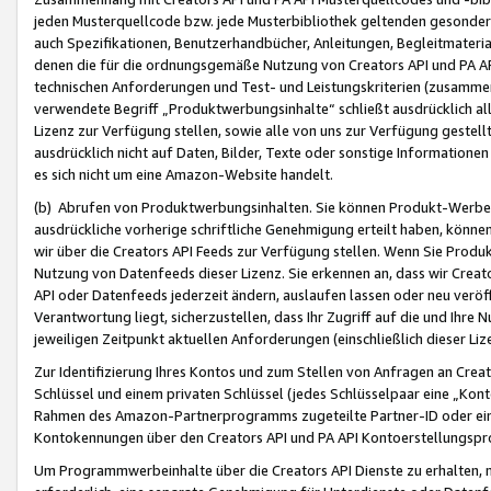
jeden Musterquellcode bzw. jede Musterbibliothek geltenden gesonder
auch Spezifikationen, Benutzerhandbücher, Anleitungen, Begleitmaterial
denen die für die ordnungsgemäße Nutzung von Creators API und PA A
technischen Anforderungen und Test- und Leistungskriterien (zusammen
verwendete Begriff „Produktwerbungsinhalte“ schließt ausdrücklich al
Lizenz zur Verfügung stellen, sowie alle von uns zur Verfügung gestel
ausdrücklich nicht auf Daten, Bilder, Texte oder sonstige Informatione
es sich nicht um eine Amazon-Website handelt.
(b) Abrufen von Produktwerbungsinhalten. Sie können Produkt-Werbein
ausdrückliche vorherige schriftliche Genehmigung erteilt haben, könn
wir über die Creators API Feeds zur Verfügung stellen. Wenn Sie Produk
Nutzung von Datenfeeds dieser Lizenz. Sie erkennen an, dass wir Creat
API oder Datenfeeds jederzeit ändern, auslaufen lassen oder neu veröffe
Verantwortung liegt, sicherzustellen, dass Ihr Zugriff auf die und Ihr
jeweiligen Zeitpunkt aktuellen Anforderungen (einschließlich dieser Liz
Zur Identifizierung Ihres Kontos und zum Stellen von Anfragen an Crea
Schlüssel und einem privaten Schlüssel (jedes Schlüsselpaar eine „Kon
Rahmen des Amazon-Partnerprogramms zugeteilte Partner-ID oder ein
Kontokennungen über den Creators API und PA API Kontoerstellungspro
Um Programmwerbeinhalte über die Creators API Dienste zu erhalten, m