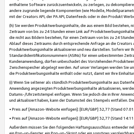
enthaltene Software zurückzuentwickeln, zu zerlegen, zu dekompilier
andere zugrunde liegende Komponenten (wie Modelle, Modellparameter
mit der Creators API, der PA API, Datenfeeds oder in den Produkt Werb
(h) Sie werden Produktwerbungsinhalte, die aus einem Bild bestehen, ni
Zeitraum von bis zu 24 Stunden einen Link auf Produktwerbungsinhalte
die nicht aus Bildern bestehen, für einen Zeitraum von bis zu 24 Stund
Ablauf dieses Zeitraums durch entsprechende Anfrage an die Creators 
Produktwerbungsinhalte aktualisieren und neu darstellen. Sofern wir Ih
Standardidentifikationsnummern (ASINs) für einen unbestimmten Zeitra
Kundenanwendung, dürfen unbeschadet des Vorstehenden Produktwerbu
Zwischenspeicher abgelegt werden. Auf unser Verlangen werden Sie un
die Produktwerbungsinhalte enthält oder nutzt, damit wir Ihre Einhalt
(i) Wenn Sie seltener als stündlich Produktwerbungsinhalte aus Datenfe
Anwendung angezeigten Produktwerbungsinhalte aktualisieren, werden 
Datums-/Uhrzeitstempel einfügen. Wenn Sie jedoch die in Ihrer Anwe
und aktualisiert haben, kann der Datumsteil des Stempels entfallen. Dies
• Preis auf [Amazon-Website einfügen]: [EUR/GBP] 32,77 (Stand 07.01.
• Preis auf [Amazon-Website einfügen]: [EUR/GBP] 32,77 (Stand 14:11 
Außerdem müssen Sie den folgenden Haftungsausschluss entweder neb
ein Pop-up-Fenster, ein Pop-up-Skript oder ein sonstiges vergleichba