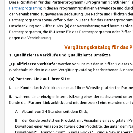
Diese Richtlinien für das Partnerprogramm („
Programmrichtlinien
“)
Partnerprogramm
; in diesen Programmrichtlinien verwendete und durch
der Vereinbarung zugewiesene Bedeutung. Die Rechte und Pflichten de
Partnerprogramm sowie Ziffer 3 der IP-Lizenz für das Partnerprogram
Einschränkung von Ziffer 6 Abs. (a) der Vereinbarung wird hiermit Fol
Partnerprogramm, die IP-Lizenz für das Partnerprogramm oder Ziffer 1
gegen die Vereinbarung.
Vergütungskatalog für das 
1. Qualifizierte Verkäufe und Qualifizierte Umsätze
„
Qualifizierte Verkäufe
“ werden von uns mit den in Ziffer 3 diese
(vorbehaltlich der in diesem Vergütungskatalog beschriebenen Ausnah
(a) Partner- Link auf Ihrer Site
:
i. ein Kunde durch Anklicken eines auf Ihrer Website platzierten Part
ii. während einer einzigen Internetsitzung eines der nachstehend unter (i)
Kunde den Partner-Link anklickt und mit dem zuerst eintretenden der f
A. Ablauf von 24 Stunden seit dem Klick,
B. der Kunde bestellt ein Produkt, mit Ausnahme eines digitalen P
Download einer Amazon Software oder Produkte, die unter dem N
Downloads“, „Amazon Coin“, „Kindle Books“, „Kindle Newspapers“, „