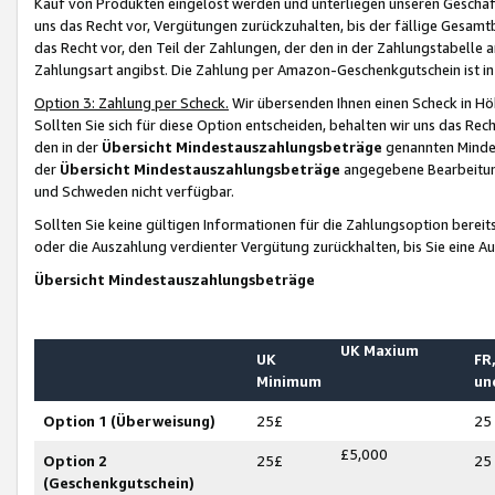
Kauf von Produkten eingelöst werden und unterliegen unseren Geschäf
uns das Recht vor, Vergütungen zurückzuhalten, bis der fällige Gesamt
das Recht vor, den Teil der Zahlungen, der den in der Zahlungstabelle 
Zahlungsart angibst. Die Zahlung per Amazon-Geschenkgutschein ist in
Option 3: Zahlung per Scheck.
Wir übersenden Ihnen einen Scheck in Höh
Sollten Sie sich für diese Option entscheiden, behalten wir uns das Rec
den in der
Übersicht Mindestauszahlungsbeträge
genannten Mindest
der
Übersicht Mindestauszahlungsbeträge
angegebene Bearbeitung
und Schweden nicht verfügbar.
Sollten Sie keine gültigen Informationen für die Zahlungsoption bereit
oder die Auszahlung verdienter Vergütung zurückhalten, bis Sie eine A
Übersicht Mindestauszahlungsbeträge
UK Maxium
UK
FR,
Minimum
un
Option 1 (Überweisung)
25£
25
£5,000
Option 2
25£
25
(Geschenkgutschein)