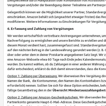
(beispielsweise durch Manipulation oder Kombination von Attributions-
Vergütungen und/oder der Beendigung deiner Teilnahme am Partnerp
Gelegentlich können wir die Möglichkeit unserer Partner, Standardv
einschränken. Amazon behält sich (ungeachtet etwaiger Fristen) das Re
modifizieren. Weitere Informationen zu Einschränkungen für Vergütung
6. Erfassung und Zahlung von Vergütungen
Wir werden wirtschaftlich vertretbare Anstrengungen unternehmen, um 
Nachverfolgung zu ermöglichen und unsere Berichte zu erstellen und di
diesem Monat verdient hast, zusammengefasst sind. Standardvergütung
auf den nächsten Betrag in der Landeswährung gerundet werden (z. B. C
über oder unter dem in deiner Preiskarte angegebenen Satz liegt. Wir
eine Amazon-Webseite etwa 60 Tage nach Ende jedes Kalendermonats, i
wurden. Du kannst wählen, ob du Zahlungen in einer anderen Währung
dafür entscheidest, erklärst du dich damit einverstanden, dass die K
Option 1: Zahlung per Überweisung.
Wir überweisen Ihre Vergütung dir
Namen der Bank, die Kontonummer, den Namen des Kontoinhabers bzw. a
erforderlich) nennen. Sollten Sie sich für diese Option entscheiden, be
fällige Gesamtbetrag den in der
Übersicht Mindestauszahlungsbet
Option 2: Zahlung per Amazon-Geschenkgutschein.
Wir übersenden Ihne
Partnerkonto genannte Haupt-E-Mail-Adresse. Diese Geschenkgutschei