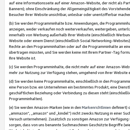
auf eine Informationsseite auf einer Amazon-Website, der nicht als Part
Bannern); ohne Einschränkung der Allgemeingültigkeit des Vorstehende
Besucher Ihrer Website unsichtbar, unlesbar oder unentzifferbar mache
(b) Sie werden Programminhalte bzw. Anwendungen, die Programminhalt
anzeigen, weder verkaufen noch weiterverkaufen, weitergeben, unterli
innerhalb von Werbung außerhalb Ihrer Website (einschließlich Werbun
Website oder einem Dienst (einschließlich Social Networking-Website
Rechte an den Programminhalten oder auf die Programminhalte an eine a
übertragen müssten, und Sie werden keine mit Ihrem Partner-Tag formati
Ihre Website ist.
(c) Sie werden Programminhalte, die nicht mehr auf einer Amazon-Websit
mehr zur Nutzung zur Verfügung stehen, umgehend von Ihrer Website e
(d) Sie werden keine Programminhalte, einschließlich in den Programmin
eine Person bzw. ein Unternehmen ein bestimmtes Produkt, eine Dienstle
geschäftlichen Beziehung oder Verbindung zu diesen steht (einschließli
Programminhalten).
(e) Sie werden Amazon-Marken (wie in den
Markenrichtlinien
definiert) 
„ammazon“, „amaozn“ und „kindel“) nicht zwecks Nutzung in einer Suc
Versuch unternehmen). Zusätzlich zu sonstigen Amazon zur Verfügung 
sorgen, dass von uns benannte Suchmaschinen Geschützte Begriffe (wie 