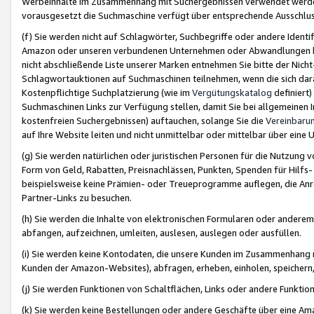
Werbeinhalte im Zusammenhang mit Suchergebnissen verwendet werden,
vorausgesetzt die Suchmaschine verfügt über entsprechende Ausschlu
(f) Sie werden nicht auf Schlagwörter, Suchbegriffe oder andere Ident
Amazon oder unseren verbundenen Unternehmen oder Abwandlungen bzw
nicht abschließende Liste unserer Marken entnehmen Sie bitte der Nich
Schlagwortauktionen auf Suchmaschinen teilnehmen, wenn die sich da
Kostenpflichtige Suchplatzierung (wie im
Vergütungskatalog
definiert
Suchmaschinen Links zur Verfügung stellen, damit Sie bei allgemeinen I
kostenfreien Suchergebnissen) auftauchen, solange Sie die
Vereinbaru
auf Ihre Website leiten und nicht unmittelbar oder mittelbar über eine
(g) Sie werden natürlichen oder juristischen Personen für die Nutzung 
Form von Geld, Rabatten, Preisnachlässen, Punkten, Spenden für Hilfs
beispielsweise keine Prämien- oder Treueprogramme auflegen, die Anrei
Partner-Links zu besuchen.
(h) Sie werden die Inhalte von elektronischen Formularen oder anderem M
abfangen, aufzeichnen, umleiten, auslesen, auslegen oder ausfüllen.
(i) Sie werden keine Kontodaten, die unsere Kunden im Zusammenhang 
Kunden der Amazon-Websites), abfragen, erheben, einholen, speichern,
(j) Sie werden Funktionen von Schaltflächen, Links oder andere Funkti
(k) Sie werden keine Bestellungen oder andere Geschäfte über eine Ama