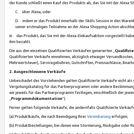
der Kunde schließt einen Kauf des Produkts ab, das Sie mit der Alexa 
C. über Alexa, oder
D. indem er das Produkt innerhalb der Skills Session in den Waren
seiner erstmaligen Teilnahme an der Alexa Shopping Action abschlie
iii. das Produkt, das Sie mit der Alexa-Einkaufsaktion vorgestellt ha
ihm bezahlt.
Die aus den einzelnen Qualifizierten Verkäufen generierten „
Qualifizi
Qualifizierten Verkäufe einnehmen, abzüglich etwaiger Versandkosten
Mehrwertsteuer), Servicegebühren, Gutschriften, Preisnachlässe, Bear
2. Ausgeschlossene Verkäufe
Unbeschadet des Vorstehenden gelten Qualifizierte Verkäufe nicht als
Vergütungskatalog für das Partnerprogramm oder andere Bestimmungen,
wir jeweils für das Partnerprogramm festlegen, einschließlich der jewe
„
Programmdokumentation
“).
Ferner gelten folgende Verkäufe, die andernfalls Qualifizierte Verkä
(a) Produktkäufe, die nach Beendigung Ihrer
Vereinbarung
erfolgen;
(b) Produktbestellungen, bei denen eine Stornierung, Rückgabe oder R