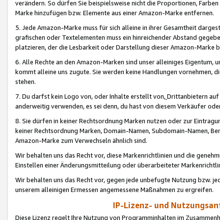
verändern. So dürfen Sie beispielsweise nicht die Proportionen, Farb
Marke hinzufügen bzw. Elemente aus einer Amazon-Marke entfernen.
5. Jede Amazon-Marke muss für sich alleine in ihrer Gesamtheit darge
grafischen oder Textelementen muss ein hinreichender Abstand gegebe
platzieren, der die Lesbarkeit oder Darstellung dieser Amazon-Marke b
6. Alle Rechte an den Amazon-Marken sind unser alleiniges Eigentum, 
kommt alleine uns zugute. Sie werden keine Handlungen vornehmen, 
stehen.
7. Du darfst kein Logo von, oder Inhalte erstellt von,
Drittanbietern au
anderweitig verwenden, es sei denn, du hast von diesem Verkäufer oder
8. Sie dürfen in keiner Rechtsordnung Marken nutzen oder zur Eintragu
keiner Rechtsordnung Marken, Domain-Namen, Subdomain-Namen, Benu
Amazon-Marke zum Verwechseln ähnlich sind.
Wir behalten uns das Recht vor, diese Markenrichtlinien und die gene
Einstellen einer Änderungsmitteilung oder überarbeiteter Markenricht
Wir behalten uns das Recht vor, gegen jede unbefugte Nutzung bzw. jede 
unserem alleinigen Ermessen angemessene Maßnahmen zu ergreifen.
IP-Lizenz- und Nutzungsan
Diese Lizenz regelt Ihre Nutzung von Programminhalten im Zusammen