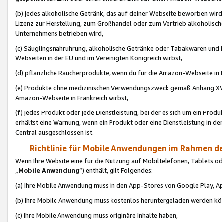
(b) jedes alkoholische Getränk, das auf deiner Webseite beworben wird
Lizenz zur Herstellung, zum Großhandel oder zum Vertrieb alkoholisch
Unternehmens betrieben wird,
(c) Säuglingsnahruhrung, alkoholische Getränke oder Tabakwaren und E
Webseiten in der EU und im Vereinigten Königreich wirbst,
(d) pflanzliche Raucherprodukte, wenn du für die Amazon-Webseite in B
(e) Produkte ohne medizinischen Verwendungszweck gemäß Anhang XVI 
Amazon-Webseite in Frankreich wirbst,
(f) jedes Produkt oder jede Dienstleistung, bei der es sich um ein Prod
erhältst eine Warnung, wenn ein Produkt oder eine Dienstleistung in de
Central ausgeschlossen ist.
Richtlinie für Mobile Anwendungen im Rahmen de
Wenn Ihre Website eine für die Nutzung auf Mobiltelefonen, Tablets 
„
Mobile Anwendung
“) enthält, gilt Folgendes:
(a) Ihre Mobile Anwendung muss in den App-Stores von Google Play, A
(b) Ihre Mobile Anwendung muss kostenlos heruntergeladen werden könn
(c) Ihre Mobile Anwendung muss originäre Inhalte haben,