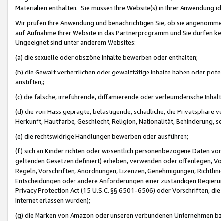
Materialien enthalten. Sie müssen Ihre Website(s) in Ihrer Anwendung ide
Wir prüfen Ihre Anwendung und benachrichtigen Sie, ob sie angenommen
auf Aufnahme Ihrer Website in das Partnerprogramm und Sie dürfen kei
Ungeeignet sind unter anderem Websites:
(a) die sexuelle oder obszöne Inhalte bewerben oder enthalten;
(b) die Gewalt verherrlichen oder gewalttätige Inhalte haben oder pot
anstiften,;
(c) die falsche, irreführende, diffamierende oder verleumderische Inha
(d) die von Hass geprägte, belästigende, schädliche, die Privatsphäre v
Herkunft, Hautfarbe, Geschlecht, Religion, Nationalität, Behinderung, 
(e) die rechtswidrige Handlungen bewerben oder ausführen;
(f) sich an Kinder richten oder wissentlich personenbezogene Daten vo
geltenden Gesetzen definiert) erheben, verwenden oder offenlegen, Vo
Regeln, Vorschriften, Anordnungen, Lizenzen, Genehmigungen, Richtlini
Entscheidungen oder andere Anforderungen einer zuständigen Regierung
Privacy Protection Act (15 U.S.C. §§ 6501-6506) oder Vorschriften, di
Internet erlassen wurden);
(g) die Marken von Amazon oder unseren verbundenen Unternehmen b