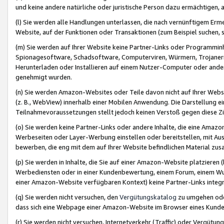
und keine andere natürliche oder juristische Person dazu ermächtigen, a
(l) Sie werden alle Handlungen unterlassen, die nach vernünftigem Erme
Website, auf der Funktionen oder Transaktionen (zum Beispiel suchen, s
(m) Sie werden auf Ihrer Website keine Partner-Links oder Programmin
Spionagesoftware, Schadsoftware, Computerviren, Würmern, Trojaner
Herunterladen oder Installieren auf einem Nutzer-Computer oder ande
genehmigt wurden.
(n) Sie werden Amazon-Websites oder Teile davon nicht auf Ihrer Websi
(z. B., WebView) innerhalb einer Mobilen Anwendung. Die Darstellung ein
Teilnahmevoraussetzungen stellt jedoch keinen Verstoß gegen diese Zif
(o) Sie werden keine Partner-Links oder andere Inhalte, die eine Am
Werbeseiten oder Layer-Werbung einstellen oder bereitstellen, mit Au
bewerben, die eng mit dem auf Ihrer Website befindlichen Material z
(p) Sie werden in Inhalte, die Sie auf einer Amazon-Website platzier
Werbediensten oder in einer Kundenbewertung, einem Forum, einem Wun
einer Amazon-Website verfügbaren Kontext) keine Partner-Links integr
(q) Sie werden nicht versuchen, den
Vergütungskatalog
zu umgehen oder
dass sich eine Webpage einer Amazon-Website im Browser eines Kunden 
(r) Sie werden nicht versuchen, Internetverkehr (Traffic) oder Vergü