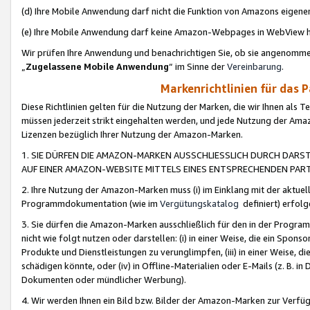
(d) Ihre Mobile Anwendung darf nicht die Funktion von Amazons eige
(e) Ihre Mobile Anwendung darf keine Amazon-Webpages in WebView 
Wir prüfen Ihre Anwendung und benachrichtigen Sie, ob sie angenomm
„
Zugelassene Mobile Anwendung
“ im Sinne der
Vereinbarung
.
Markenrichtlinien für das 
Diese Richtlinien gelten für die Nutzung der Marken, die wir Ihnen als 
müssen jederzeit strikt eingehalten werden, und jede Nutzung der Ama
Lizenzen bezüglich Ihrer Nutzung der Amazon-Marken.
1. SIE DÜRFEN DIE AMAZON-MARKEN AUSSCHLIESSLICH DURCH DARS
AUF EINER AMAZON-WEBSITE MITTELS EINES ENTSPRECHENDEN PART
2. Ihre Nutzung der Amazon-Marken muss (i) im Einklang mit der aktuells
Programmdokumentation (wie im
Vergütungskatalog
definiert) erfolg
3. Sie dürfen die Amazon-Marken ausschließlich für den in der Progr
nicht wie folgt nutzen oder darstellen: (i) in einer Weise, die ein Spo
Produkte und Dienstleistungen zu verunglimpfen, (iii) in einer Weise
schädigen könnte, oder (iv) in Offline-Materialien oder E-Mails (z. B.
Dokumenten oder mündlicher Werbung).
4. Wir werden Ihnen ein Bild bzw. Bilder der Amazon-Marken zur Verfüg