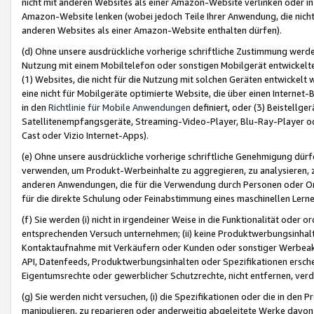
nicht mit anderen Websites als einer Amazon-Website verlinken oder i
Amazon-Website lenken (wobei jedoch Teile Ihrer Anwendung, die nich
anderen Websites als einer Amazon-Website enthalten dürfen).
(d) Ohne unsere ausdrückliche vorherige schriftliche Zustimmung werd
Nutzung mit einem Mobiltelefon oder sonstigen Mobilgerät entwickelt
(1) Websites, die nicht für die Nutzung mit solchen Geräten entwickelt
eine nicht für Mobilgeräte optimierte Website, die über einen Interne
in den
Richtlinie für Mobile Anwendungen
definiert, oder (3) Beistellge
Satellitenempfangsgeräte, Streaming-Video-Player, Blu-Ray-Player ode
Cast oder Vizio Internet-Apps).
(e) Ohne unsere ausdrückliche vorherige schriftliche Genehmigung dürfe
verwenden, um Produkt-Werbeinhalte zu aggregieren, zu analysieren, 
anderen Anwendungen, die für die Verwendung durch Personen oder Or
für die direkte Schulung oder Feinabstimmung eines maschinellen Lern
(f) Sie werden (i) nicht in irgendeiner Weise in die Funktionalität ode
entsprechenden Versuch unternehmen; (ii) keine Produktwerbungsinha
Kontaktaufnahme mit Verkäufern oder Kunden oder sonstiger Werbeaktiv
API, Datenfeeds, Produktwerbungsinhalten oder Spezifikationen erschei
Eigentumsrechte oder gewerblicher Schutzrechte, nicht entfernen, verd
(g) Sie werden nicht versuchen, (i) die Spezifikationen oder die in de
manipulieren, zu reparieren oder anderweitig abgeleitete Werke davon z