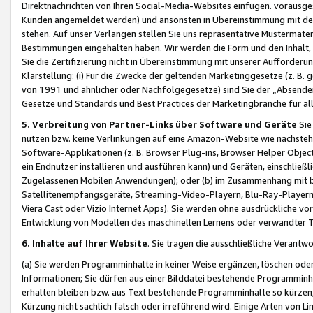
Direktnachrichten von Ihren Social-Media-Websites einfügen. vorausg
Kunden angemeldet werden) und ansonsten in Übereinstimmung mit der
stehen. Auf unser Verlangen stellen Sie uns repräsentative Mustermater
Bestimmungen eingehalten haben. Wir werden die Form und den Inhalt, di
Sie die Zertifizierung nicht in Übereinstimmung mit unserer Aufforderu
Klarstellung: (i) Für die Zwecke der geltenden Marketinggesetze (z. 
von 1991 und ähnlicher oder Nachfolgegesetze) sind Sie der „Absender“ j
Gesetze und Standards und Best Practices der Marketingbranche für 
5. Verbreitung von Partner-Links über Software und Geräte
Sie
nutzen bzw. keine Verlinkungen auf eine Amazon-Website wie nachsteh
Software-Applikationen (z. B. Browser Plug-ins, Browser Helper Objec
ein Endnutzer installieren und ausführen kann) und Geräten, einschlie
Zugelassenen Mobilen Anwendungen); oder (b) im Zusammenhang mit bzw.
Satellitenempfangsgeräte, Streaming-Video-Playern, Blu-Ray-Playern 
Viera Cast oder Vizio Internet Apps). Sie werden ohne ausdrückliche v
Entwicklung von Modellen des maschinellen Lernens oder verwandter 
6. Inhalte auf Ihrer Website
. Sie tragen die ausschließliche Verantwo
(a) Sie werden Programminhalte in keiner Weise ergänzen, löschen oder
Informationen; Sie dürfen aus einer Bilddatei bestehende Programminhal
erhalten bleiben bzw. aus Text bestehende Programminhalte so kürzen, 
Kürzung nicht sachlich falsch oder irreführend wird. Einige Arten von L