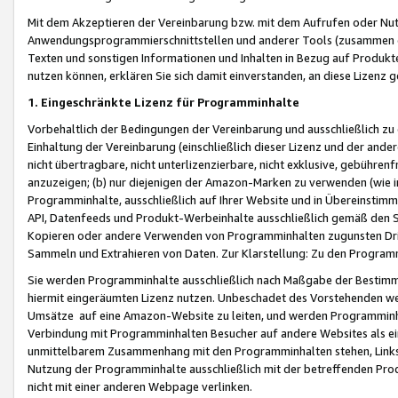
Mit dem Akzeptieren der Vereinbarung bzw. mit dem Aufrufen oder Nutz
Anwendungsprogrammierschnittstellen und anderer Tools (zusammen die
Texten und sonstigen Informationen und Inhalten in Bezug auf Produkte
nutzen können, erklären Sie sich damit einverstanden, an diese Lizenz 
1. Eingeschränkte Lizenz für Programminhalte
Vorbehaltlich der Bedingungen der Vereinbarung und ausschließlich z
Einhaltung der Vereinbarung (einschließlich dieser Lizenz und der ande
nicht übertragbare, nicht unterlizenzierbare, nicht exklusive, gebühren
anzuzeigen; (b) nur diejenigen der Amazon-Marken zu verwenden (wie in 
Programminhalte, ausschließlich auf Ihrer Website und in Übereinstimmu
API, Datenfeeds und Produkt-Werbeinhalte ausschließlich gemäß den Spe
Kopieren oder andere Verwenden von Programminhalten zugunsten Dri
Sammeln und Extrahieren von Daten. Zur Klarstellung: Zu den Program
Sie werden Programminhalte ausschließlich nach Maßgabe der Besti
hiermit eingeräumten Lizenz nutzen. Unbeschadet des Vorstehenden we
Umsätze auf eine Amazon-Website zu leiten, und werden Programminhal
Verbindung mit Programminhalten Besucher auf andere Websites als ein
unmittelbarem Zusammenhang mit den Programminhalten stehen, Links z
Nutzung der Programminhalte ausschließlich mit der betreffenden Pr
nicht mit einer anderen Webpage verlinken.