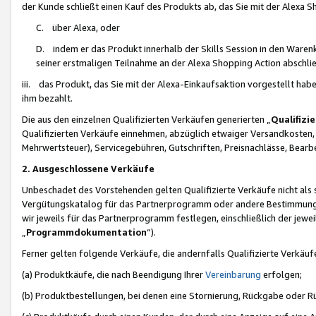
der Kunde schließt einen Kauf des Produkts ab, das Sie mit der Alexa 
C. über Alexa, oder
D. indem er das Produkt innerhalb der Skills Session in den Waren
seiner erstmaligen Teilnahme an der Alexa Shopping Action abschlie
iii. das Produkt, das Sie mit der Alexa-Einkaufsaktion vorgestellt ha
ihm bezahlt.
Die aus den einzelnen Qualifizierten Verkäufen generierten „
Qualifizi
Qualifizierten Verkäufe einnehmen, abzüglich etwaiger Versandkosten
Mehrwertsteuer), Servicegebühren, Gutschriften, Preisnachlässe, Bear
2. Ausgeschlossene Verkäufe
Unbeschadet des Vorstehenden gelten Qualifizierte Verkäufe nicht als
Vergütungskatalog für das Partnerprogramm oder andere Bestimmungen,
wir jeweils für das Partnerprogramm festlegen, einschließlich der jewe
„
Programmdokumentation
“).
Ferner gelten folgende Verkäufe, die andernfalls Qualifizierte Verkä
(a) Produktkäufe, die nach Beendigung Ihrer
Vereinbarung
erfolgen;
(b) Produktbestellungen, bei denen eine Stornierung, Rückgabe oder R