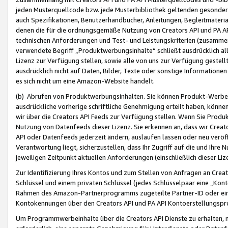
jeden Musterquellcode bzw. jede Musterbibliothek geltenden gesonder
auch Spezifikationen, Benutzerhandbücher, Anleitungen, Begleitmaterial
denen die für die ordnungsgemäße Nutzung von Creators API und PA A
technischen Anforderungen und Test- und Leistungskriterien (zusammen
verwendete Begriff „Produktwerbungsinhalte“ schließt ausdrücklich al
Lizenz zur Verfügung stellen, sowie alle von uns zur Verfügung gestel
ausdrücklich nicht auf Daten, Bilder, Texte oder sonstige Informatione
es sich nicht um eine Amazon-Website handelt.
(b) Abrufen von Produktwerbungsinhalten. Sie können Produkt-Werbein
ausdrückliche vorherige schriftliche Genehmigung erteilt haben, könn
wir über die Creators API Feeds zur Verfügung stellen. Wenn Sie Produk
Nutzung von Datenfeeds dieser Lizenz. Sie erkennen an, dass wir Creat
API oder Datenfeeds jederzeit ändern, auslaufen lassen oder neu veröffe
Verantwortung liegt, sicherzustellen, dass Ihr Zugriff auf die und Ihr
jeweiligen Zeitpunkt aktuellen Anforderungen (einschließlich dieser Liz
Zur Identifizierung Ihres Kontos und zum Stellen von Anfragen an Crea
Schlüssel und einem privaten Schlüssel (jedes Schlüsselpaar eine „Kon
Rahmen des Amazon-Partnerprogramms zugeteilte Partner-ID oder ein
Kontokennungen über den Creators API und PA API Kontoerstellungspro
Um Programmwerbeinhalte über die Creators API Dienste zu erhalten, m