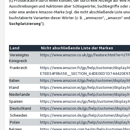
(c) Produktkäufe durch einen Kunden, der durch eine Anzeige auf eine 
Ausschreibungen und Auktionen über Schlagwörter, Suchbegriffe oder 
oder eine andere Amazon-Marke (vgl. die nicht abschließende Liste un
buchstabierte Varianten dieser Wörter (z. B. „ammazon“, „amaozn“ und „
Suchplatzierung
”);
Land
Nicht abschließende Liste der Marken
Vereinigtes
https://www.amazon.co.uk/gp/feature.html?ie=U
Königreich
Frankreich
https://www.amazon.fr/gp/help/customer/displa
E78834F9BA58__SECTION_64DE0ED1D744420E9
Italien
https://www.amazon.it/gp/help/customer/display
Irland
https://www.amazon.ie/gp/help/customer/displa
Niederlande
https://www.amazon.nl/gp/help/customer/display
Spanien
https://www.amazon.es/gp/help/customer/display
Deutschland
https://www.amazon.de/gp/help/customer/displa
Schweden
https://www.amazon.de/gp/help/customer/displa
Polen
https://www.amazon.pl/gp/help/customer/display
Belgien
https://www.amazon.com.be/gp/help/customer/d