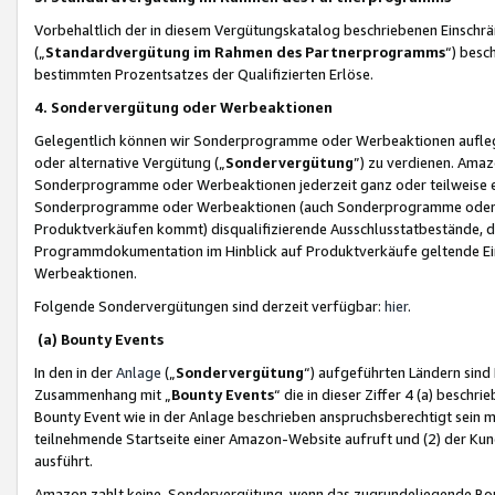
Vorbehaltlich der in diesem Vergütungskatalog beschriebenen Einschr
(„
Standardvergütung im Rahmen des Partnerprogramms
“) besc
bestimmten Prozentsatzes der Qualifizierten Erlöse.
4. Sondervergütung oder Werbeaktionen
Gelegentlich können wir Sonderprogramme oder Werbeaktionen auflegen,
oder alternative Vergütung („
Sondervergütung
”) zu verdienen. Amazo
Sonderprogramme oder Werbeaktionen jederzeit ganz oder teilweise einz
Sonderprogramme oder Werbeaktionen (auch Sonderprogramme oder We
Produktverkäufen kommt) disqualifizierende Ausschlusstatbestände, di
Programmdokumentation im Hinblick auf Produktverkäufe geltende E
Werbeaktionen.
Folgende Sondervergütungen sind derzeit verfügbar:
hier
.
(a) Bounty Events
In den in der
Anlage
(„
Sondervergütung
“) aufgeführten Ländern sind
Zusammenhang mit „
Bounty Events
“ die in dieser Ziffer 4 (a) besch
Bounty Event wie in der Anlage beschrieben anspruchsberechtigt sein mu
teilnehmende Startseite einer Amazon-Website aufruft und (2) der Kun
ausführt.
Amazon zahlt keine Sondervergütung, wenn das zugrundeliegende Boun