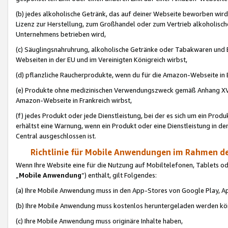
(b) jedes alkoholische Getränk, das auf deiner Webseite beworben wird
Lizenz zur Herstellung, zum Großhandel oder zum Vertrieb alkoholisch
Unternehmens betrieben wird,
(c) Säuglingsnahruhrung, alkoholische Getränke oder Tabakwaren und E
Webseiten in der EU und im Vereinigten Königreich wirbst,
(d) pflanzliche Raucherprodukte, wenn du für die Amazon-Webseite in B
(e) Produkte ohne medizinischen Verwendungszweck gemäß Anhang XVI 
Amazon-Webseite in Frankreich wirbst,
(f) jedes Produkt oder jede Dienstleistung, bei der es sich um ein Prod
erhältst eine Warnung, wenn ein Produkt oder eine Dienstleistung in de
Central ausgeschlossen ist.
Richtlinie für Mobile Anwendungen im Rahmen de
Wenn Ihre Website eine für die Nutzung auf Mobiltelefonen, Tablets 
„
Mobile Anwendung
“) enthält, gilt Folgendes:
(a) Ihre Mobile Anwendung muss in den App-Stores von Google Play, A
(b) Ihre Mobile Anwendung muss kostenlos heruntergeladen werden könn
(c) Ihre Mobile Anwendung muss originäre Inhalte haben,