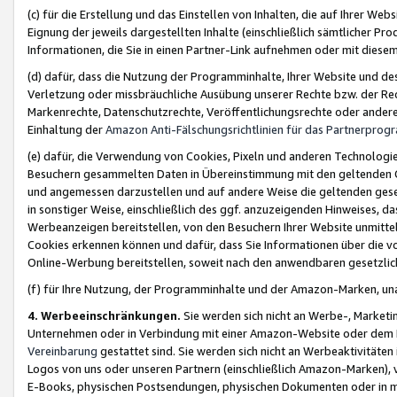
(c) für die Erstellung und das Einstellen von Inhalten, die auf Ihrer We
Eignung der jeweils dargestellten Inhalte (einschließlich sämtlicher 
Informationen, die Sie in einen Partner-Link aufnehmen oder mit diese
(d) dafür, dass die Nutzung der Programminhalte, Ihrer Website und des 
Verletzung oder missbräuchliche Ausübung unserer Rechte bzw. der Recht
Markenrechte, Datenschutzrechte, Veröffentlichungsrechte oder anderer
Einhaltung der
Amazon Anti-Fälschungsrichtlinien für das Partnerpro
(e) dafür, die Verwendung von Cookies, Pixeln und anderen Technologien
Besuchern gesammelten Daten in Übereinstimmung mit den geltenden Ge
und angemessen darzustellen und auf andere Weise die geltenden geset
in sonstiger Weise, einschließlich des ggf. anzuzeigenden Hinweises, d
Werbeanzeigen bereitstellen, von den Besuchern Ihrer Website unmitte
Cookies erkennen können und dafür, dass Sie Informationen über die v
Online-Werbung bereitstellen, soweit nach den anwendbaren gesetzlic
(f) für Ihre Nutzung, der Programminhalte und der Amazon-Marken, u
4. Werbeeinschränkungen.
Sie werden sich nicht an Werbe-, Market
Unternehmen oder in Verbindung mit einer Amazon-Website oder dem Pa
Vereinbarung
gestattet sind. Sie werden sich nicht an Werbeaktivitäten
Logos von uns oder unseren Partnern (einschließlich Amazon-Marken), 
E-Books, physischen Postsendungen, physischen Dokumenten oder in 