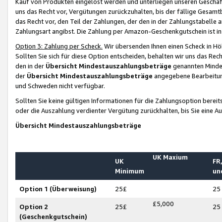
Kauf von Produkten eingelöst werden und unterliegen unseren Geschäf
uns das Recht vor, Vergütungen zurückzuhalten, bis der fällige Gesamt
das Recht vor, den Teil der Zahlungen, der den in der Zahlungstabelle 
Zahlungsart angibst. Die Zahlung per Amazon-Geschenkgutschein ist in
Option 3: Zahlung per Scheck.
Wir übersenden Ihnen einen Scheck in Höh
Sollten Sie sich für diese Option entscheiden, behalten wir uns das Rec
den in der
Übersicht Mindestauszahlungsbeträge
genannten Mindest
der
Übersicht Mindestauszahlungsbeträge
angegebene Bearbeitung
und Schweden nicht verfügbar.
Sollten Sie keine gültigen Informationen für die Zahlungsoption bereit
oder die Auszahlung verdienter Vergütung zurückhalten, bis Sie eine A
Übersicht Mindestauszahlungsbeträge
UK Maxium
UK
FR,
Minimum
un
Option 1 (Überweisung)
25£
25
£5,000
Option 2
25£
25
(Geschenkgutschein)