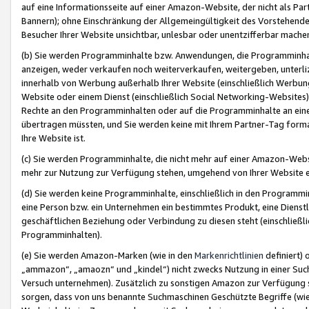
auf eine Informationsseite auf einer Amazon-Website, der nicht als Part
Bannern); ohne Einschränkung der Allgemeingültigkeit des Vorstehende
Besucher Ihrer Website unsichtbar, unlesbar oder unentzifferbar mache
(b) Sie werden Programminhalte bzw. Anwendungen, die Programminhalt
anzeigen, weder verkaufen noch weiterverkaufen, weitergeben, unterli
innerhalb von Werbung außerhalb Ihrer Website (einschließlich Werbun
Website oder einem Dienst (einschließlich Social Networking-Website
Rechte an den Programminhalten oder auf die Programminhalte an eine a
übertragen müssten, und Sie werden keine mit Ihrem Partner-Tag formati
Ihre Website ist.
(c) Sie werden Programminhalte, die nicht mehr auf einer Amazon-Websit
mehr zur Nutzung zur Verfügung stehen, umgehend von Ihrer Website e
(d) Sie werden keine Programminhalte, einschließlich in den Programmin
eine Person bzw. ein Unternehmen ein bestimmtes Produkt, eine Dienstle
geschäftlichen Beziehung oder Verbindung zu diesen steht (einschließli
Programminhalten).
(e) Sie werden Amazon-Marken (wie in den
Markenrichtlinien
definiert) 
„ammazon“, „amaozn“ und „kindel“) nicht zwecks Nutzung in einer Suc
Versuch unternehmen). Zusätzlich zu sonstigen Amazon zur Verfügung 
sorgen, dass von uns benannte Suchmaschinen Geschützte Begriffe (wie 