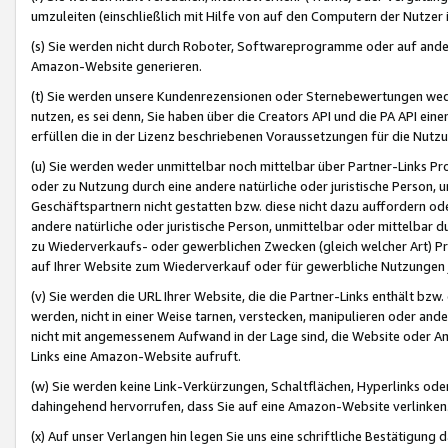
umzuleiten (einschließlich mit Hilfe von auf den Computern der Nutzer i
(s) Sie werden nicht durch Roboter, Softwareprogramme oder auf andere
Amazon-Website generieren.
(t) Sie werden unsere Kundenrezensionen oder Sternebewertungen wed
nutzen, es sei denn, Sie haben über die Creators API und die PA API e
erfüllen die in der Lizenz beschriebenen Voraussetzungen für die Nutzu
(u) Sie werden weder unmittelbar noch mittelbar über Partner-Links P
oder zu Nutzung durch eine andere natürliche oder juristische Person,
Geschäftspartnern nicht gestatten bzw. diese nicht dazu auffordern od
andere natürliche oder juristische Person, unmittelbar oder mittelbar
zu Wiederverkaufs- oder gewerblichen Zwecken (gleich welcher Art) 
auf Ihrer Website zum Wiederverkauf oder für gewerbliche Nutzungen 
(v) Sie werden die URL Ihrer Website, die die Partner-Links enthält b
werden, nicht in einer Weise tarnen, verstecken, manipulieren oder and
nicht mit angemessenem Aufwand in der Lage sind, die Website oder A
Links eine Amazon-Website aufruft.
(w) Sie werden keine Link-Verkürzungen, Schaltflächen, Hyperlinks ode
dahingehend hervorrufen, dass Sie auf eine Amazon-Website verlinken
(x) Auf unser Verlangen hin legen Sie uns eine schriftliche Bestätigung