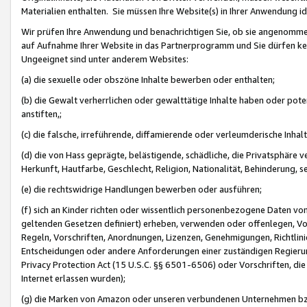
Materialien enthalten. Sie müssen Ihre Website(s) in Ihrer Anwendung ide
Wir prüfen Ihre Anwendung und benachrichtigen Sie, ob sie angenommen
auf Aufnahme Ihrer Website in das Partnerprogramm und Sie dürfen kei
Ungeeignet sind unter anderem Websites:
(a) die sexuelle oder obszöne Inhalte bewerben oder enthalten;
(b) die Gewalt verherrlichen oder gewalttätige Inhalte haben oder pot
anstiften,;
(c) die falsche, irreführende, diffamierende oder verleumderische Inha
(d) die von Hass geprägte, belästigende, schädliche, die Privatsphäre v
Herkunft, Hautfarbe, Geschlecht, Religion, Nationalität, Behinderung, 
(e) die rechtswidrige Handlungen bewerben oder ausführen;
(f) sich an Kinder richten oder wissentlich personenbezogene Daten vo
geltenden Gesetzen definiert) erheben, verwenden oder offenlegen, Vo
Regeln, Vorschriften, Anordnungen, Lizenzen, Genehmigungen, Richtlini
Entscheidungen oder andere Anforderungen einer zuständigen Regierung
Privacy Protection Act (15 U.S.C. §§ 6501-6506) oder Vorschriften, di
Internet erlassen wurden);
(g) die Marken von Amazon oder unseren verbundenen Unternehmen b