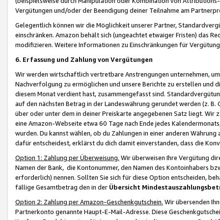
(beispielsweise durch Manipulation oder Kombination von Attributions-
Vergütungen und/oder der Beendigung deiner Teilnahme am Partnerp
Gelegentlich können wir die Möglichkeit unserer Partner, Standardv
einschränken. Amazon behält sich (ungeachtet etwaiger Fristen) das Re
modifizieren. Weitere Informationen zu Einschränkungen für Vergütung
6. Erfassung und Zahlung von Vergütungen
Wir werden wirtschaftlich vertretbare Anstrengungen unternehmen, um 
Nachverfolgung zu ermöglichen und unsere Berichte zu erstellen und di
diesem Monat verdient hast, zusammengefasst sind. Standardvergütung
auf den nächsten Betrag in der Landeswährung gerundet werden (z. B. C
über oder unter dem in deiner Preiskarte angegebenen Satz liegt. Wir
eine Amazon-Webseite etwa 60 Tage nach Ende jedes Kalendermonats, i
wurden. Du kannst wählen, ob du Zahlungen in einer anderen Währung
dafür entscheidest, erklärst du dich damit einverstanden, dass die K
Option 1: Zahlung per Überweisung.
Wir überweisen Ihre Vergütung dir
Namen der Bank, die Kontonummer, den Namen des Kontoinhabers bzw. a
erforderlich) nennen. Sollten Sie sich für diese Option entscheiden, be
fällige Gesamtbetrag den in der
Übersicht Mindestauszahlungsbet
Option 2: Zahlung per Amazon-Geschenkgutschein.
Wir übersenden Ihne
Partnerkonto genannte Haupt-E-Mail-Adresse. Diese Geschenkgutschei