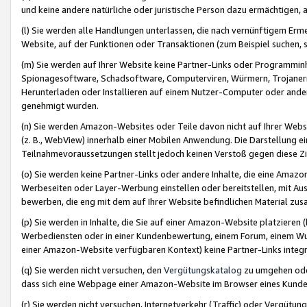
und keine andere natürliche oder juristische Person dazu ermächtigen, a
(l) Sie werden alle Handlungen unterlassen, die nach vernünftigem Erme
Website, auf der Funktionen oder Transaktionen (zum Beispiel suchen, s
(m) Sie werden auf Ihrer Website keine Partner-Links oder Programmin
Spionagesoftware, Schadsoftware, Computerviren, Würmern, Trojaner
Herunterladen oder Installieren auf einem Nutzer-Computer oder ande
genehmigt wurden.
(n) Sie werden Amazon-Websites oder Teile davon nicht auf Ihrer Websi
(z. B., WebView) innerhalb einer Mobilen Anwendung. Die Darstellung ein
Teilnahmevoraussetzungen stellt jedoch keinen Verstoß gegen diese Zif
(o) Sie werden keine Partner-Links oder andere Inhalte, die eine Am
Werbeseiten oder Layer-Werbung einstellen oder bereitstellen, mit Au
bewerben, die eng mit dem auf Ihrer Website befindlichen Material z
(p) Sie werden in Inhalte, die Sie auf einer Amazon-Website platzier
Werbediensten oder in einer Kundenbewertung, einem Forum, einem Wun
einer Amazon-Website verfügbaren Kontext) keine Partner-Links integr
(q) Sie werden nicht versuchen, den
Vergütungskatalog
zu umgehen oder
dass sich eine Webpage einer Amazon-Website im Browser eines Kunden 
(r) Sie werden nicht versuchen, Internetverkehr (Traffic) oder Vergü