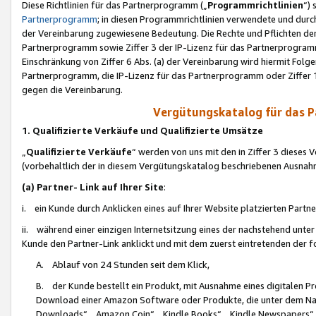
Diese Richtlinien für das Partnerprogramm („
Programmrichtlinien
“)
Partnerprogramm
; in diesen Programmrichtlinien verwendete und durch
der Vereinbarung zugewiesene Bedeutung. Die Rechte und Pflichten de
Partnerprogramm sowie Ziffer 3 der IP-Lizenz für das Partnerprogram
Einschränkung von Ziffer 6 Abs. (a) der Vereinbarung wird hiermit Fol
Partnerprogramm, die IP-Lizenz für das Partnerprogramm oder Ziffer 1
gegen die Vereinbarung.
Vergütungskatalog für das 
1. Qualifizierte Verkäufe und Qualifizierte Umsätze
„
Qualifizierte Verkäufe
“ werden von uns mit den in Ziffer 3 diese
(vorbehaltlich der in diesem Vergütungskatalog beschriebenen Ausnah
(a) Partner- Link auf Ihrer Site
:
i. ein Kunde durch Anklicken eines auf Ihrer Website platzierten Part
ii. während einer einzigen Internetsitzung eines der nachstehend unter (i)
Kunde den Partner-Link anklickt und mit dem zuerst eintretenden der f
A. Ablauf von 24 Stunden seit dem Klick,
B. der Kunde bestellt ein Produkt, mit Ausnahme eines digitalen P
Download einer Amazon Software oder Produkte, die unter dem N
Downloads“, „Amazon Coin“, „Kindle Books“, „Kindle Newspapers“, „