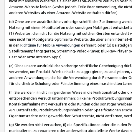
nicht mit anderen Websites als einer Amazon-Website verlinken oder i
Amazon-Website lenken (wobei jedoch Teile Ihrer Anwendung, die nich
anderen Websites als einer Amazon-Website enthalten dürfen).
(d) Ohne unsere ausdrückliche vorherige schriftliche Zustimmung werd
Nutzung mit einem Mobiltelefon oder sonstigen Mobilgerät entwickelt
(1) Websites, die nicht für die Nutzung mit solchen Geräten entwickelt
eine nicht für Mobilgeräte optimierte Website, die über einen Interne
in den
Richtlinie für Mobile Anwendungen
definiert, oder (3) Beistellge
Satellitenempfangsgeräte, Streaming-Video-Player, Blu-Ray-Player ode
Cast oder Vizio Internet-Apps).
(e) Ohne unsere ausdrückliche vorherige schriftliche Genehmigung dürfe
verwenden, um Produkt-Werbeinhalte zu aggregieren, zu analysieren, 
anderen Anwendungen, die für die Verwendung durch Personen oder Or
für die direkte Schulung oder Feinabstimmung eines maschinellen Lern
(f) Sie werden (i) nicht in irgendeiner Weise in die Funktionalität ode
entsprechenden Versuch unternehmen; (ii) keine Produktwerbungsinha
Kontaktaufnahme mit Verkäufern oder Kunden oder sonstiger Werbeaktiv
API, Datenfeeds, Produktwerbungsinhalten oder Spezifikationen erschei
Eigentumsrechte oder gewerblicher Schutzrechte, nicht entfernen, verd
(g) Sie werden nicht versuchen, (i) die Spezifikationen oder die in de
manipulieren, zu reparieren oder anderweitig abgeleitete Werke davon z