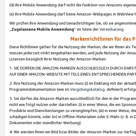
(d) Ihre Mobile Anwendung darf nicht die Funktion von Amazons eige
(e) Ihre Mobile Anwendung darf keine Amazon-Webpages in WebView 
Wir prüfen Ihre Anwendung und benachrichtigen Sie, ob sie angenomm
„
Zugelassene Mobile Anwendung
“ im Sinne der
Vereinbarung
.
Markenrichtlinien für das 
Diese Richtlinien gelten für die Nutzung der Marken, die wir Ihnen als 
müssen jederzeit strikt eingehalten werden, und jede Nutzung der Ama
Lizenzen bezüglich Ihrer Nutzung der Amazon-Marken.
1. SIE DÜRFEN DIE AMAZON-MARKEN AUSSCHLIESSLICH DURCH DARS
AUF EINER AMAZON-WEBSITE MITTELS EINES ENTSPRECHENDEN PART
2. Ihre Nutzung der Amazon-Marken muss (i) im Einklang mit der aktuells
Programmdokumentation (wie im
Vergütungskatalog
definiert) erfolg
3. Sie dürfen die Amazon-Marken ausschließlich für den in der Progr
nicht wie folgt nutzen oder darstellen: (i) in einer Weise, die ein Spo
Produkte und Dienstleistungen zu verunglimpfen, (iii) in einer Weise
schädigen könnte, oder (iv) in Offline-Materialien oder E-Mails (z. B.
Dokumenten oder mündlicher Werbung).
4. Wir werden Ihnen ein Bild bzw. Bilder der Amazon-Marken zur Verfüg