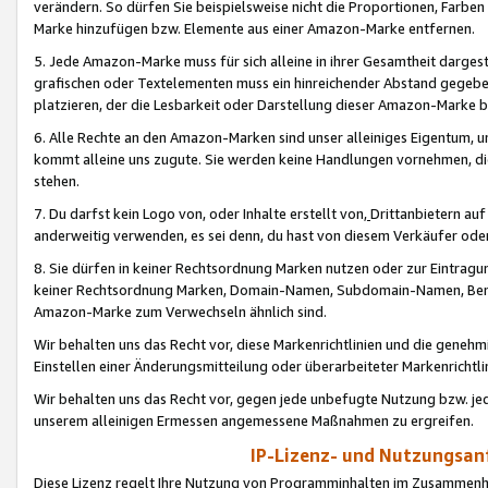
verändern. So dürfen Sie beispielsweise nicht die Proportionen, Farb
Marke hinzufügen bzw. Elemente aus einer Amazon-Marke entfernen.
5. Jede Amazon-Marke muss für sich alleine in ihrer Gesamtheit darge
grafischen oder Textelementen muss ein hinreichender Abstand gegebe
platzieren, der die Lesbarkeit oder Darstellung dieser Amazon-Marke b
6. Alle Rechte an den Amazon-Marken sind unser alleiniges Eigentum, 
kommt alleine uns zugute. Sie werden keine Handlungen vornehmen, 
stehen.
7. Du darfst kein Logo von, oder Inhalte erstellt von,
Drittanbietern au
anderweitig verwenden, es sei denn, du hast von diesem Verkäufer oder
8. Sie dürfen in keiner Rechtsordnung Marken nutzen oder zur Eintragu
keiner Rechtsordnung Marken, Domain-Namen, Subdomain-Namen, Benu
Amazon-Marke zum Verwechseln ähnlich sind.
Wir behalten uns das Recht vor, diese Markenrichtlinien und die gene
Einstellen einer Änderungsmitteilung oder überarbeiteter Markenricht
Wir behalten uns das Recht vor, gegen jede unbefugte Nutzung bzw. jede 
unserem alleinigen Ermessen angemessene Maßnahmen zu ergreifen.
IP-Lizenz- und Nutzungsan
Diese Lizenz regelt Ihre Nutzung von Programminhalten im Zusammen