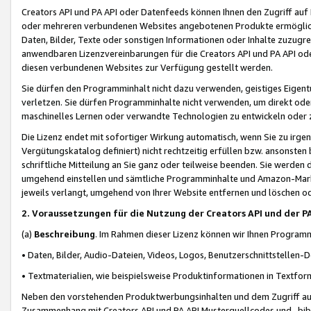
Creators API und PA API oder Datenfeeds können Ihnen den Zugriff auf D
oder mehreren verbundenen Websites angebotenen Produkte ermögliche
Daten, Bilder, Texte oder sonstigen Informationen oder Inhalte zuzugre
anwendbaren Lizenzvereinbarungen für die Creators API und PA API od
diesen verbundenen Websites zur Verfügung gestellt werden.
Sie dürfen den Programminhalt nicht dazu verwenden, geistiges Eigent
verletzen. Sie dürfen Programminhalte nicht verwenden, um direkt ode
maschinelles Lernen oder verwandte Technologien zu entwickeln oder zu
Die Lizenz endet mit sofortiger Wirkung automatisch, wenn Sie zu irg
Vergütungskatalog definiert) nicht rechtzeitig erfüllen bzw. ansonsten
schriftliche Mitteilung an Sie ganz oder teilweise beenden. Sie werden
umgehend einstellen und sämtliche Programminhalte und Amazon-Marke
jeweils verlangt, umgehend von Ihrer Website entfernen und löschen od
2. Voraussetzungen für die Nutzung der Creators API und der P
(a)
Beschreibung
. Im Rahmen dieser Lizenz können wir Ihnen Programmi
• Daten, Bilder, Audio-Dateien, Videos, Logos, Benutzerschnittstellen-
• Textmaterialien, wie beispielsweise Produktinformationen in Textfor
Neben den vorstehenden Produktwerbungsinhalten und dem Zugriff auf 
Zusammenhang mit Creators API und PA API Musterquellcodes und -bibli