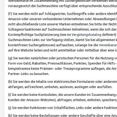
Werbeinhalte im Zusammenhang mit Suchergebnissen verwendet werden,
vorausgesetzt die Suchmaschine verfügt über entsprechende Ausschlu
(f) Sie werden nicht auf Schlagwörter, Suchbegriffe oder andere Ident
Amazon oder unseren verbundenen Unternehmen oder Abwandlungen bzw
nicht abschließende Liste unserer Marken entnehmen Sie bitte der Nich
Schlagwortauktionen auf Suchmaschinen teilnehmen, wenn die sich da
Kostenpflichtige Suchplatzierung (wie im
Vergütungskatalog
definiert
Suchmaschinen Links zur Verfügung stellen, damit Sie bei allgemeinen I
kostenfreien Suchergebnissen) auftauchen, solange Sie die
Vereinbaru
auf Ihre Website leiten und nicht unmittelbar oder mittelbar über eine
(g) Sie werden natürlichen oder juristischen Personen für die Nutzung 
Form von Geld, Rabatten, Preisnachlässen, Punkten, Spenden für Hilfs
beispielsweise keine Prämien- oder Treueprogramme auflegen, die Anrei
Partner-Links zu besuchen.
(h) Sie werden die Inhalte von elektronischen Formularen oder anderem M
abfangen, aufzeichnen, umleiten, auslesen, auslegen oder ausfüllen.
(i) Sie werden keine Kontodaten, die unsere Kunden im Zusammenhang 
Kunden der Amazon-Websites), abfragen, erheben, einholen, speichern,
(j) Sie werden Funktionen von Schaltflächen, Links oder andere Funkti
(k) Sie werden keine Bestellungen oder andere Geschäfte über eine Ama