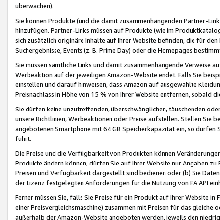
überwachen).
Sie können Produkte (und die damit zusammenhängenden Partner-Links)
hinzufügen. Partner-Links müssen auf Produkte (wie im Produktkatalog de
sich zusätzlich originäre Inhalte auf Ihrer Website befinden, die für 
Suchergebnisse, Events (z. B. Prime Day) oder die Homepages bestimmte
Sie müssen sämtliche Links und damit zusammenhängende Verweise auf z
Werbeaktion auf der jeweiligen Amazon-Website endet. Falls Sie beisp
einstellen und darauf hinweisen, dass Amazon auf ausgewählte Kleidun
Preisnachlass in Höhe von 15 % von Ihrer Website entfernen, sobald di
Sie dürfen keine unzutreffenden, überschwänglichen, täuschenden od
unsere Richtlinien, Werbeaktionen oder Preise aufstellen. Stellen Sie 
angebotenen Smartphone mit 64 GB Speicherkapazität ein, so dürfen S
führt.
Die Preise und die Verfügbarkeit von Produkten können Veränderungen 
Produkte ändern können, dürfen Sie auf Ihrer Website nur Angaben zu P
Preisen und Verfügbarkeit dargestellt sind bedienen oder (b) Sie Daten
der Lizenz festgelegten Anforderungen für die Nutzung von PA API einh
Ferner müssen Sie, falls Sie Preise für ein Produkt auf Ihrer Website in 
einer Preisvergleichsmaschine) zusammen mit Preisen für das gleiche o
außerhalb der Amazon-Website angeboten werden, jeweils den niedrigst