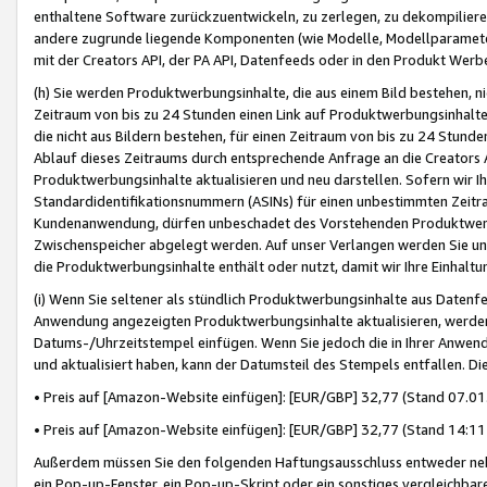
enthaltene Software zurückzuentwickeln, zu zerlegen, zu dekompilier
andere zugrunde liegende Komponenten (wie Modelle, Modellparameter
mit der Creators API, der PA API, Datenfeeds oder in den Produkt Werb
(h) Sie werden Produktwerbungsinhalte, die aus einem Bild bestehen, ni
Zeitraum von bis zu 24 Stunden einen Link auf Produktwerbungsinhalte
die nicht aus Bildern bestehen, für einen Zeitraum von bis zu 24 Stund
Ablauf dieses Zeitraums durch entsprechende Anfrage an die Creators 
Produktwerbungsinhalte aktualisieren und neu darstellen. Sofern wir Ih
Standardidentifikationsnummern (ASINs) für einen unbestimmten Zeitra
Kundenanwendung, dürfen unbeschadet des Vorstehenden Produktwerbu
Zwischenspeicher abgelegt werden. Auf unser Verlangen werden Sie un
die Produktwerbungsinhalte enthält oder nutzt, damit wir Ihre Einhalt
(i) Wenn Sie seltener als stündlich Produktwerbungsinhalte aus Datenfe
Anwendung angezeigten Produktwerbungsinhalte aktualisieren, werden 
Datums-/Uhrzeitstempel einfügen. Wenn Sie jedoch die in Ihrer Anwe
und aktualisiert haben, kann der Datumsteil des Stempels entfallen. Dies
• Preis auf [Amazon-Website einfügen]: [EUR/GBP] 32,77 (Stand 07.01.
• Preis auf [Amazon-Website einfügen]: [EUR/GBP] 32,77 (Stand 14:11 
Außerdem müssen Sie den folgenden Haftungsausschluss entweder neb
ein Pop-up-Fenster, ein Pop-up-Skript oder ein sonstiges vergleichba