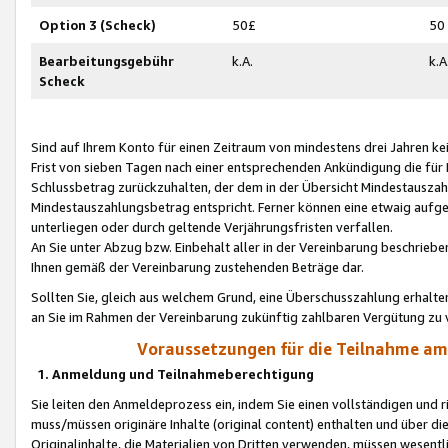
Option 3 (Scheck)
50£
50
Bearbeitungsgebühr
k.A.
k.A
Scheck
Sind auf Ihrem Konto für einen Zeitraum von mindestens drei Jahren kein
Frist von sieben Tagen nach einer entsprechenden Ankündigung die für
Schlussbetrag zurückzuhalten, der dem in der Übersicht Mindestausz
Mindestauszahlungsbetrag entspricht. Ferner können eine etwaig aufg
unterliegen oder durch geltende Verjährungsfristen verfallen.
An Sie unter Abzug bzw. Einbehalt aller in der Vereinbarung beschrieb
Ihnen gemäß der Vereinbarung zustehenden Beträge dar.
Sollten Sie, gleich aus welchem Grund, eine Überschusszahlung erhalte
an Sie im Rahmen der Vereinbarung zukünftig zahlbaren Vergütung zu 
Voraussetzungen für die Teilnahme a
1. Anmeldung und Teilnahmeberechtigung
Sie leiten den Anmeldeprozess ein, indem Sie einen vollständigen und 
muss/müssen originäre Inhalte (original content) enthalten und über d
Originalinhalte, die Materialien von Dritten verwenden, müssen wese