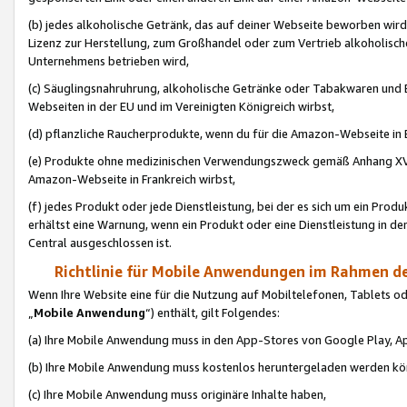
(b) jedes alkoholische Getränk, das auf deiner Webseite beworben wird
Lizenz zur Herstellung, zum Großhandel oder zum Vertrieb alkoholisch
Unternehmens betrieben wird,
(c) Säuglingsnahruhrung, alkoholische Getränke oder Tabakwaren und E
Webseiten in der EU und im Vereinigten Königreich wirbst,
(d) pflanzliche Raucherprodukte, wenn du für die Amazon-Webseite in B
(e) Produkte ohne medizinischen Verwendungszweck gemäß Anhang XVI 
Amazon-Webseite in Frankreich wirbst,
(f) jedes Produkt oder jede Dienstleistung, bei der es sich um ein Prod
erhältst eine Warnung, wenn ein Produkt oder eine Dienstleistung in de
Central ausgeschlossen ist.
Richtlinie für Mobile Anwendungen im Rahmen de
Wenn Ihre Website eine für die Nutzung auf Mobiltelefonen, Tablets 
„
Mobile Anwendung
“) enthält, gilt Folgendes:
(a) Ihre Mobile Anwendung muss in den App-Stores von Google Play, A
(b) Ihre Mobile Anwendung muss kostenlos heruntergeladen werden könn
(c) Ihre Mobile Anwendung muss originäre Inhalte haben,