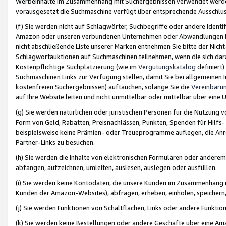
Werbeinhalte im Zusammenhang mit Suchergebnissen verwendet werden,
vorausgesetzt die Suchmaschine verfügt über entsprechende Ausschlu
(f) Sie werden nicht auf Schlagwörter, Suchbegriffe oder andere Ident
Amazon oder unseren verbundenen Unternehmen oder Abwandlungen bzw
nicht abschließende Liste unserer Marken entnehmen Sie bitte der Nich
Schlagwortauktionen auf Suchmaschinen teilnehmen, wenn die sich da
Kostenpflichtige Suchplatzierung (wie im
Vergütungskatalog
definiert
Suchmaschinen Links zur Verfügung stellen, damit Sie bei allgemeinen I
kostenfreien Suchergebnissen) auftauchen, solange Sie die
Vereinbaru
auf Ihre Website leiten und nicht unmittelbar oder mittelbar über eine
(g) Sie werden natürlichen oder juristischen Personen für die Nutzung 
Form von Geld, Rabatten, Preisnachlässen, Punkten, Spenden für Hilfs
beispielsweise keine Prämien- oder Treueprogramme auflegen, die Anrei
Partner-Links zu besuchen.
(h) Sie werden die Inhalte von elektronischen Formularen oder anderem M
abfangen, aufzeichnen, umleiten, auslesen, auslegen oder ausfüllen.
(i) Sie werden keine Kontodaten, die unsere Kunden im Zusammenhang 
Kunden der Amazon-Websites), abfragen, erheben, einholen, speichern,
(j) Sie werden Funktionen von Schaltflächen, Links oder andere Funkti
(k) Sie werden keine Bestellungen oder andere Geschäfte über eine Ama