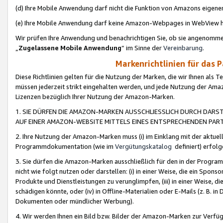
(d) Ihre Mobile Anwendung darf nicht die Funktion von Amazons eige
(e) Ihre Mobile Anwendung darf keine Amazon-Webpages in WebView 
Wir prüfen Ihre Anwendung und benachrichtigen Sie, ob sie angenomm
„
Zugelassene Mobile Anwendung
“ im Sinne der
Vereinbarung
.
Markenrichtlinien für das 
Diese Richtlinien gelten für die Nutzung der Marken, die wir Ihnen als 
müssen jederzeit strikt eingehalten werden, und jede Nutzung der Ama
Lizenzen bezüglich Ihrer Nutzung der Amazon-Marken.
1. SIE DÜRFEN DIE AMAZON-MARKEN AUSSCHLIESSLICH DURCH DARS
AUF EINER AMAZON-WEBSITE MITTELS EINES ENTSPRECHENDEN PART
2. Ihre Nutzung der Amazon-Marken muss (i) im Einklang mit der aktuells
Programmdokumentation (wie im
Vergütungskatalog
definiert) erfolg
3. Sie dürfen die Amazon-Marken ausschließlich für den in der Progr
nicht wie folgt nutzen oder darstellen: (i) in einer Weise, die ein Spo
Produkte und Dienstleistungen zu verunglimpfen, (iii) in einer Weise
schädigen könnte, oder (iv) in Offline-Materialien oder E-Mails (z. B.
Dokumenten oder mündlicher Werbung).
4. Wir werden Ihnen ein Bild bzw. Bilder der Amazon-Marken zur Verfüg