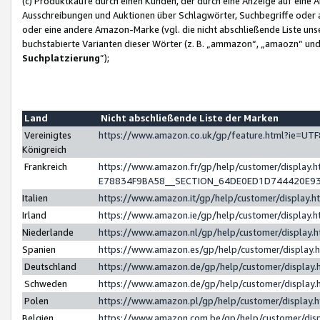
(c) Produktkäufe durch einen Kunden, der durch eine Anzeige auf eine 
Ausschreibungen und Auktionen über Schlagwörter, Suchbegriffe oder 
oder eine andere Amazon-Marke (vgl. die nicht abschließende Liste un
buchstabierte Varianten dieser Wörter (z. B. „ammazon“, „amaozn“ und „
Suchplatzierung
”);
Land
Nicht abschließende Liste der Marken
Vereinigtes
https://www.amazon.co.uk/gp/feature.html?ie=U
Königreich
Frankreich
https://www.amazon.fr/gp/help/customer/displa
E78834F9BA58__SECTION_64DE0ED1D744420E9
Italien
https://www.amazon.it/gp/help/customer/display
Irland
https://www.amazon.ie/gp/help/customer/displa
Niederlande
https://www.amazon.nl/gp/help/customer/display
Spanien
https://www.amazon.es/gp/help/customer/display
Deutschland
https://www.amazon.de/gp/help/customer/displa
Schweden
https://www.amazon.de/gp/help/customer/displa
Polen
https://www.amazon.pl/gp/help/customer/display
Belgien
https://www.amazon.com.be/gp/help/customer/d