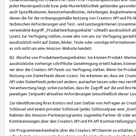
jeden Musterquellcode bzw. jede Musterbibliothek geltenden gesonder
auch Spezifikationen, Benutzerhandbücher, Anleitungen, Begleitmaterial
denen die für die ordnungsgemäße Nutzung von Creators API und PA A
technischen Anforderungen und Test- und Leistungskriterien (zusammen
verwendete Begriff „Produktwerbungsinhalte“ schließt ausdrücklich al
Lizenz zur Verfügung stellen, sowie alle von uns zur Verfügung gestel
ausdrücklich nicht auf Daten, Bilder, Texte oder sonstige Informatione
es sich nicht um eine Amazon-Website handelt.
(b) Abrufen von Produktwerbungsinhalten. Sie können Produkt-Werbein
ausdrückliche vorherige schriftliche Genehmigung erteilt haben, könn
wir über die Creators API Feeds zur Verfügung stellen. Wenn Sie Produk
Nutzung von Datenfeeds dieser Lizenz. Sie erkennen an, dass wir Creat
API oder Datenfeeds jederzeit ändern, auslaufen lassen oder neu veröffe
Verantwortung liegt, sicherzustellen, dass Ihr Zugriff auf die und Ihr
jeweiligen Zeitpunkt aktuellen Anforderungen (einschließlich dieser Liz
Zur Identifizierung Ihres Kontos und zum Stellen von Anfragen an Crea
Schlüssel und einem privaten Schlüssel (jedes Schlüsselpaar eine „Kon
Rahmen des Amazon-Partnerprogramms zugeteilte Partner-ID oder ein
Kontokennungen über den Creators API und PA API Kontoerstellungspro
Um Programmwerbeinhalte über die Creators API Dienste zu erhalten, m