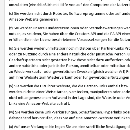
umzuleiten (einschließlich mit Hilfe von auf den Computern der Nutzer i
(s) Sie werden nicht durch Roboter, Softwareprogramme oder auf andere
Amazon-Website generieren.
(t) Sie werden unsere Kundenrezensionen oder Sternebewertungen wed
nutzen, es sei denn, Sie haben über die Creators API und die PA API e
erfüllen die in der Lizenz beschriebenen Voraussetzungen für die Nutzu
(u) Sie werden weder unmittelbar noch mittelbar über Partner-Links P
oder zu Nutzung durch eine andere natürliche oder juristische Person,
Geschäftspartnern nicht gestatten bzw. diese nicht dazu auffordern od
andere natürliche oder juristische Person, unmittelbar oder mittelbar
zu Wiederverkaufs- oder gewerblichen Zwecken (gleich welcher Art) 
auf Ihrer Website zum Wiederverkauf oder für gewerbliche Nutzungen 
(v) Sie werden die URL Ihrer Website, die die Partner-Links enthält b
werden, nicht in einer Weise tarnen, verstecken, manipulieren oder and
nicht mit angemessenem Aufwand in der Lage sind, die Website oder A
Links eine Amazon-Website aufruft.
(w) Sie werden keine Link-Verkürzungen, Schaltflächen, Hyperlinks ode
dahingehend hervorrufen, dass Sie auf eine Amazon-Website verlinken
(x) Auf unser Verlangen hin legen Sie uns eine schriftliche Bestätigung