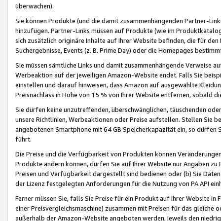
überwachen).
Sie können Produkte (und die damit zusammenhängenden Partner-Links)
hinzufügen. Partner-Links müssen auf Produkte (wie im Produktkatalog de
sich zusätzlich originäre Inhalte auf Ihrer Website befinden, die für 
Suchergebnisse, Events (z. B. Prime Day) oder die Homepages bestimmte
Sie müssen sämtliche Links und damit zusammenhängende Verweise auf z
Werbeaktion auf der jeweiligen Amazon-Website endet. Falls Sie beisp
einstellen und darauf hinweisen, dass Amazon auf ausgewählte Kleidun
Preisnachlass in Höhe von 15 % von Ihrer Website entfernen, sobald di
Sie dürfen keine unzutreffenden, überschwänglichen, täuschenden od
unsere Richtlinien, Werbeaktionen oder Preise aufstellen. Stellen Sie 
angebotenen Smartphone mit 64 GB Speicherkapazität ein, so dürfen S
führt.
Die Preise und die Verfügbarkeit von Produkten können Veränderungen 
Produkte ändern können, dürfen Sie auf Ihrer Website nur Angaben zu P
Preisen und Verfügbarkeit dargestellt sind bedienen oder (b) Sie Daten
der Lizenz festgelegten Anforderungen für die Nutzung von PA API einh
Ferner müssen Sie, falls Sie Preise für ein Produkt auf Ihrer Website in 
einer Preisvergleichsmaschine) zusammen mit Preisen für das gleiche o
außerhalb der Amazon-Website angeboten werden, jeweils den niedrigst