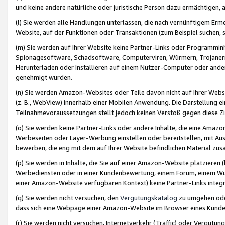
und keine andere natürliche oder juristische Person dazu ermächtigen, a
(l) Sie werden alle Handlungen unterlassen, die nach vernünftigem Erme
Website, auf der Funktionen oder Transaktionen (zum Beispiel suchen, s
(m) Sie werden auf Ihrer Website keine Partner-Links oder Programmin
Spionagesoftware, Schadsoftware, Computerviren, Würmern, Trojaner
Herunterladen oder Installieren auf einem Nutzer-Computer oder ande
genehmigt wurden.
(n) Sie werden Amazon-Websites oder Teile davon nicht auf Ihrer Websi
(z. B., WebView) innerhalb einer Mobilen Anwendung. Die Darstellung ein
Teilnahmevoraussetzungen stellt jedoch keinen Verstoß gegen diese Zif
(o) Sie werden keine Partner-Links oder andere Inhalte, die eine Am
Werbeseiten oder Layer-Werbung einstellen oder bereitstellen, mit Au
bewerben, die eng mit dem auf Ihrer Website befindlichen Material z
(p) Sie werden in Inhalte, die Sie auf einer Amazon-Website platzier
Werbediensten oder in einer Kundenbewertung, einem Forum, einem Wun
einer Amazon-Website verfügbaren Kontext) keine Partner-Links integr
(q) Sie werden nicht versuchen, den
Vergütungskatalog
zu umgehen oder
dass sich eine Webpage einer Amazon-Website im Browser eines Kunden 
(r) Sie werden nicht versuchen, Internetverkehr (Traffic) oder Vergü