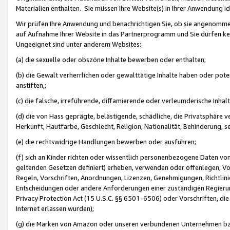
Materialien enthalten. Sie müssen Ihre Website(s) in Ihrer Anwendung ide
Wir prüfen Ihre Anwendung und benachrichtigen Sie, ob sie angenommen
auf Aufnahme Ihrer Website in das Partnerprogramm und Sie dürfen kei
Ungeeignet sind unter anderem Websites:
(a) die sexuelle oder obszöne Inhalte bewerben oder enthalten;
(b) die Gewalt verherrlichen oder gewalttätige Inhalte haben oder pot
anstiften,;
(c) die falsche, irreführende, diffamierende oder verleumderische Inha
(d) die von Hass geprägte, belästigende, schädliche, die Privatsphäre v
Herkunft, Hautfarbe, Geschlecht, Religion, Nationalität, Behinderung, 
(e) die rechtswidrige Handlungen bewerben oder ausführen;
(f) sich an Kinder richten oder wissentlich personenbezogene Daten vo
geltenden Gesetzen definiert) erheben, verwenden oder offenlegen, Vo
Regeln, Vorschriften, Anordnungen, Lizenzen, Genehmigungen, Richtlini
Entscheidungen oder andere Anforderungen einer zuständigen Regierung
Privacy Protection Act (15 U.S.C. §§ 6501-6506) oder Vorschriften, di
Internet erlassen wurden);
(g) die Marken von Amazon oder unseren verbundenen Unternehmen b