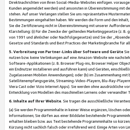
Direktnachrichten von Ihren Social-Media-Websites einfügen. vorausg
Kunden angemeldet werden) und ansonsten in Übereinstimmung mit der
stehen. Auf unser Verlangen stellen Sie uns repräsentative Mustermater
Bestimmungen eingehalten haben. Wir werden die Form und den Inhalt, di
Sie die Zertifizierung nicht in Übereinstimmung mit unserer Aufforderu
Klarstellung: (i) Für die Zwecke der geltenden Marketinggesetze (z. 
von 1991 und ähnlicher oder Nachfolgegesetze) sind Sie der „Absender“ j
Gesetze und Standards und Best Practices der Marketingbranche für 
5. Verbreitung von Partner-Links über Software und Geräte
Sie
nutzen bzw. keine Verlinkungen auf eine Amazon-Website wie nachsteh
Software-Applikationen (z. B. Browser Plug-ins, Browser Helper Objec
ein Endnutzer installieren und ausführen kann) und Geräten, einschlie
Zugelassenen Mobilen Anwendungen); oder (b) im Zusammenhang mit bzw.
Satellitenempfangsgeräte, Streaming-Video-Playern, Blu-Ray-Playern 
Viera Cast oder Vizio Internet Apps). Sie werden ohne ausdrückliche v
Entwicklung von Modellen des maschinellen Lernens oder verwandter 
6. Inhalte auf Ihrer Website
. Sie tragen die ausschließliche Verantwo
(a) Sie werden Programminhalte in keiner Weise ergänzen, löschen oder
Informationen; Sie dürfen aus einer Bilddatei bestehende Programminhal
erhalten bleiben bzw. aus Text bestehende Programminhalte so kürzen, 
Kürzung nicht sachlich falsch oder irreführend wird. Einige Arten von L