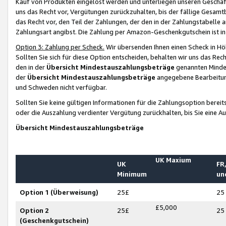
Kauf von Produkten eingelöst werden und unterliegen unseren Geschäf
uns das Recht vor, Vergütungen zurückzuhalten, bis der fällige Gesamt
das Recht vor, den Teil der Zahlungen, der den in der Zahlungstabelle 
Zahlungsart angibst. Die Zahlung per Amazon-Geschenkgutschein ist in
Option 3: Zahlung per Scheck.
Wir übersenden Ihnen einen Scheck in Höh
Sollten Sie sich für diese Option entscheiden, behalten wir uns das Rec
den in der
Übersicht Mindestauszahlungsbeträge
genannten Mindest
der
Übersicht Mindestauszahlungsbeträge
angegebene Bearbeitung
und Schweden nicht verfügbar.
Sollten Sie keine gültigen Informationen für die Zahlungsoption bereit
oder die Auszahlung verdienter Vergütung zurückhalten, bis Sie eine A
Übersicht Mindestauszahlungsbeträge
UK Maxium
UK
FR,
Minimum
un
Option 1 (Überweisung)
25£
25
£5,000
Option 2
25£
25
(Geschenkgutschein)