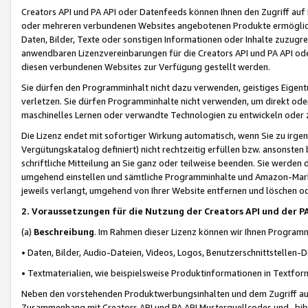
Creators API und PA API oder Datenfeeds können Ihnen den Zugriff auf D
oder mehreren verbundenen Websites angebotenen Produkte ermögliche
Daten, Bilder, Texte oder sonstigen Informationen oder Inhalte zuzugre
anwendbaren Lizenzvereinbarungen für die Creators API und PA API od
diesen verbundenen Websites zur Verfügung gestellt werden.
Sie dürfen den Programminhalt nicht dazu verwenden, geistiges Eigent
verletzen. Sie dürfen Programminhalte nicht verwenden, um direkt ode
maschinelles Lernen oder verwandte Technologien zu entwickeln oder zu
Die Lizenz endet mit sofortiger Wirkung automatisch, wenn Sie zu irg
Vergütungskatalog definiert) nicht rechtzeitig erfüllen bzw. ansonsten
schriftliche Mitteilung an Sie ganz oder teilweise beenden. Sie werden
umgehend einstellen und sämtliche Programminhalte und Amazon-Marke
jeweils verlangt, umgehend von Ihrer Website entfernen und löschen od
2. Voraussetzungen für die Nutzung der Creators API und der P
(a)
Beschreibung
. Im Rahmen dieser Lizenz können wir Ihnen Programmi
• Daten, Bilder, Audio-Dateien, Videos, Logos, Benutzerschnittstellen-
• Textmaterialien, wie beispielsweise Produktinformationen in Textfor
Neben den vorstehenden Produktwerbungsinhalten und dem Zugriff auf 
Zusammenhang mit Creators API und PA API Musterquellcodes und -bibli