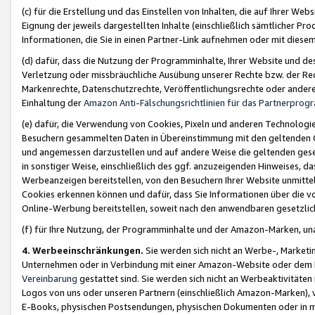
(c) für die Erstellung und das Einstellen von Inhalten, die auf Ihrer We
Eignung der jeweils dargestellten Inhalte (einschließlich sämtlicher 
Informationen, die Sie in einen Partner-Link aufnehmen oder mit diese
(d) dafür, dass die Nutzung der Programminhalte, Ihrer Website und des 
Verletzung oder missbräuchliche Ausübung unserer Rechte bzw. der Recht
Markenrechte, Datenschutzrechte, Veröffentlichungsrechte oder anderer
Einhaltung der
Amazon Anti-Fälschungsrichtlinien für das Partnerpro
(e) dafür, die Verwendung von Cookies, Pixeln und anderen Technologien
Besuchern gesammelten Daten in Übereinstimmung mit den geltenden Ge
und angemessen darzustellen und auf andere Weise die geltenden geset
in sonstiger Weise, einschließlich des ggf. anzuzeigenden Hinweises, d
Werbeanzeigen bereitstellen, von den Besuchern Ihrer Website unmitte
Cookies erkennen können und dafür, dass Sie Informationen über die v
Online-Werbung bereitstellen, soweit nach den anwendbaren gesetzlic
(f) für Ihre Nutzung, der Programminhalte und der Amazon-Marken, u
4. Werbeeinschränkungen.
Sie werden sich nicht an Werbe-, Market
Unternehmen oder in Verbindung mit einer Amazon-Website oder dem Pa
Vereinbarung
gestattet sind. Sie werden sich nicht an Werbeaktivitäten
Logos von uns oder unseren Partnern (einschließlich Amazon-Marken), 
E-Books, physischen Postsendungen, physischen Dokumenten oder in 