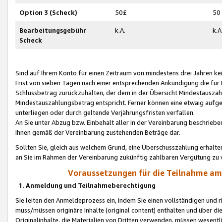
Option 3 (Scheck)
50£
50
Bearbeitungsgebühr
k.A.
k.A
Scheck
Sind auf Ihrem Konto für einen Zeitraum von mindestens drei Jahren kein
Frist von sieben Tagen nach einer entsprechenden Ankündigung die für
Schlussbetrag zurückzuhalten, der dem in der Übersicht Mindestausz
Mindestauszahlungsbetrag entspricht. Ferner können eine etwaig aufg
unterliegen oder durch geltende Verjährungsfristen verfallen.
An Sie unter Abzug bzw. Einbehalt aller in der Vereinbarung beschrieb
Ihnen gemäß der Vereinbarung zustehenden Beträge dar.
Sollten Sie, gleich aus welchem Grund, eine Überschusszahlung erhalte
an Sie im Rahmen der Vereinbarung zukünftig zahlbaren Vergütung zu 
Voraussetzungen für die Teilnahme a
1. Anmeldung und Teilnahmeberechtigung
Sie leiten den Anmeldeprozess ein, indem Sie einen vollständigen und 
muss/müssen originäre Inhalte (original content) enthalten und über d
Originalinhalte, die Materialien von Dritten verwenden, müssen wese