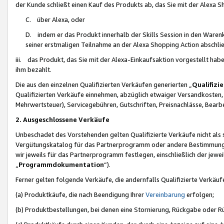
der Kunde schließt einen Kauf des Produkts ab, das Sie mit der Alexa 
C. über Alexa, oder
D. indem er das Produkt innerhalb der Skills Session in den Waren
seiner erstmaligen Teilnahme an der Alexa Shopping Action abschlie
iii. das Produkt, das Sie mit der Alexa-Einkaufsaktion vorgestellt ha
ihm bezahlt.
Die aus den einzelnen Qualifizierten Verkäufen generierten „
Qualifizi
Qualifizierten Verkäufe einnehmen, abzüglich etwaiger Versandkosten
Mehrwertsteuer), Servicegebühren, Gutschriften, Preisnachlässe, Bear
2. Ausgeschlossene Verkäufe
Unbeschadet des Vorstehenden gelten Qualifizierte Verkäufe nicht als
Vergütungskatalog für das Partnerprogramm oder andere Bestimmungen,
wir jeweils für das Partnerprogramm festlegen, einschließlich der jewe
„
Programmdokumentation
“).
Ferner gelten folgende Verkäufe, die andernfalls Qualifizierte Verkä
(a) Produktkäufe, die nach Beendigung Ihrer
Vereinbarung
erfolgen;
(b) Produktbestellungen, bei denen eine Stornierung, Rückgabe oder R