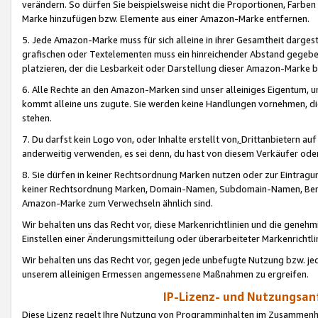
verändern. So dürfen Sie beispielsweise nicht die Proportionen, Farb
Marke hinzufügen bzw. Elemente aus einer Amazon-Marke entfernen.
5. Jede Amazon-Marke muss für sich alleine in ihrer Gesamtheit darge
grafischen oder Textelementen muss ein hinreichender Abstand gegebe
platzieren, der die Lesbarkeit oder Darstellung dieser Amazon-Marke b
6. Alle Rechte an den Amazon-Marken sind unser alleiniges Eigentum, 
kommt alleine uns zugute. Sie werden keine Handlungen vornehmen, 
stehen.
7. Du darfst kein Logo von, oder Inhalte erstellt von,
Drittanbietern au
anderweitig verwenden, es sei denn, du hast von diesem Verkäufer oder
8. Sie dürfen in keiner Rechtsordnung Marken nutzen oder zur Eintragu
keiner Rechtsordnung Marken, Domain-Namen, Subdomain-Namen, Benu
Amazon-Marke zum Verwechseln ähnlich sind.
Wir behalten uns das Recht vor, diese Markenrichtlinien und die gene
Einstellen einer Änderungsmitteilung oder überarbeiteter Markenricht
Wir behalten uns das Recht vor, gegen jede unbefugte Nutzung bzw. jede 
unserem alleinigen Ermessen angemessene Maßnahmen zu ergreifen.
IP-Lizenz- und Nutzungsan
Diese Lizenz regelt Ihre Nutzung von Programminhalten im Zusammen