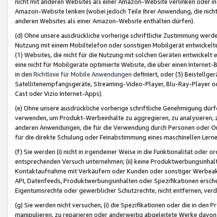
nicht mit anderen Websites als einer Amazon-Website verlinken oder i
Amazon-Website lenken (wobei jedoch Teile Ihrer Anwendung, die nich
anderen Websites als einer Amazon-Website enthalten dürfen).
(d) Ohne unsere ausdrückliche vorherige schriftliche Zustimmung werd
Nutzung mit einem Mobiltelefon oder sonstigen Mobilgerät entwickelt
(1) Websites, die nicht für die Nutzung mit solchen Geräten entwickelt
eine nicht für Mobilgeräte optimierte Website, die über einen Interne
in den
Richtlinie für Mobile Anwendungen
definiert, oder (3) Beistellge
Satellitenempfangsgeräte, Streaming-Video-Player, Blu-Ray-Player ode
Cast oder Vizio Internet-Apps).
(e) Ohne unsere ausdrückliche vorherige schriftliche Genehmigung dürfe
verwenden, um Produkt-Werbeinhalte zu aggregieren, zu analysieren, 
anderen Anwendungen, die für die Verwendung durch Personen oder Or
für die direkte Schulung oder Feinabstimmung eines maschinellen Lern
(f) Sie werden (i) nicht in irgendeiner Weise in die Funktionalität ode
entsprechenden Versuch unternehmen; (ii) keine Produktwerbungsinha
Kontaktaufnahme mit Verkäufern oder Kunden oder sonstiger Werbeaktiv
API, Datenfeeds, Produktwerbungsinhalten oder Spezifikationen erschei
Eigentumsrechte oder gewerblicher Schutzrechte, nicht entfernen, verd
(g) Sie werden nicht versuchen, (i) die Spezifikationen oder die in de
manipulieren, zu reparieren oder anderweitig abgeleitete Werke davon z