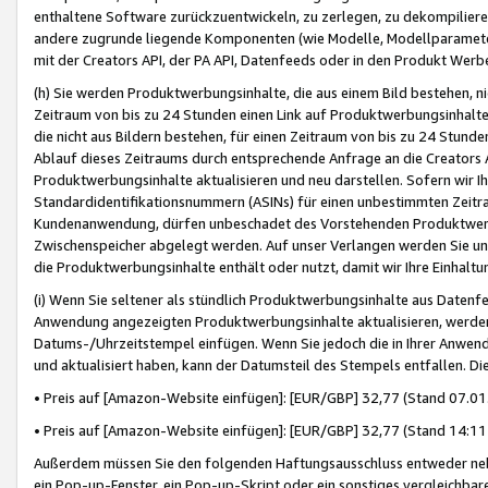
enthaltene Software zurückzuentwickeln, zu zerlegen, zu dekompilier
andere zugrunde liegende Komponenten (wie Modelle, Modellparameter
mit der Creators API, der PA API, Datenfeeds oder in den Produkt Werb
(h) Sie werden Produktwerbungsinhalte, die aus einem Bild bestehen, ni
Zeitraum von bis zu 24 Stunden einen Link auf Produktwerbungsinhalte
die nicht aus Bildern bestehen, für einen Zeitraum von bis zu 24 Stund
Ablauf dieses Zeitraums durch entsprechende Anfrage an die Creators 
Produktwerbungsinhalte aktualisieren und neu darstellen. Sofern wir Ih
Standardidentifikationsnummern (ASINs) für einen unbestimmten Zeitra
Kundenanwendung, dürfen unbeschadet des Vorstehenden Produktwerbu
Zwischenspeicher abgelegt werden. Auf unser Verlangen werden Sie un
die Produktwerbungsinhalte enthält oder nutzt, damit wir Ihre Einhalt
(i) Wenn Sie seltener als stündlich Produktwerbungsinhalte aus Datenfe
Anwendung angezeigten Produktwerbungsinhalte aktualisieren, werden 
Datums-/Uhrzeitstempel einfügen. Wenn Sie jedoch die in Ihrer Anwe
und aktualisiert haben, kann der Datumsteil des Stempels entfallen. Dies
• Preis auf [Amazon-Website einfügen]: [EUR/GBP] 32,77 (Stand 07.01.
• Preis auf [Amazon-Website einfügen]: [EUR/GBP] 32,77 (Stand 14:11 
Außerdem müssen Sie den folgenden Haftungsausschluss entweder neb
ein Pop-up-Fenster, ein Pop-up-Skript oder ein sonstiges vergleichba