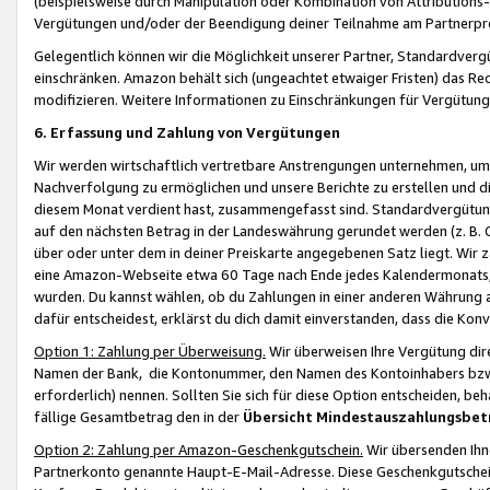
(beispielsweise durch Manipulation oder Kombination von Attributions-
Vergütungen und/oder der Beendigung deiner Teilnahme am Partnerp
Gelegentlich können wir die Möglichkeit unserer Partner, Standardv
einschränken. Amazon behält sich (ungeachtet etwaiger Fristen) das Re
modifizieren. Weitere Informationen zu Einschränkungen für Vergütung
6. Erfassung und Zahlung von Vergütungen
Wir werden wirtschaftlich vertretbare Anstrengungen unternehmen, um 
Nachverfolgung zu ermöglichen und unsere Berichte zu erstellen und di
diesem Monat verdient hast, zusammengefasst sind. Standardvergütung
auf den nächsten Betrag in der Landeswährung gerundet werden (z. B. C
über oder unter dem in deiner Preiskarte angegebenen Satz liegt. Wir
eine Amazon-Webseite etwa 60 Tage nach Ende jedes Kalendermonats, i
wurden. Du kannst wählen, ob du Zahlungen in einer anderen Währung
dafür entscheidest, erklärst du dich damit einverstanden, dass die K
Option 1: Zahlung per Überweisung.
Wir überweisen Ihre Vergütung dir
Namen der Bank, die Kontonummer, den Namen des Kontoinhabers bzw. a
erforderlich) nennen. Sollten Sie sich für diese Option entscheiden, be
fällige Gesamtbetrag den in der
Übersicht Mindestauszahlungsbet
Option 2: Zahlung per Amazon-Geschenkgutschein.
Wir übersenden Ihne
Partnerkonto genannte Haupt-E-Mail-Adresse. Diese Geschenkgutschei