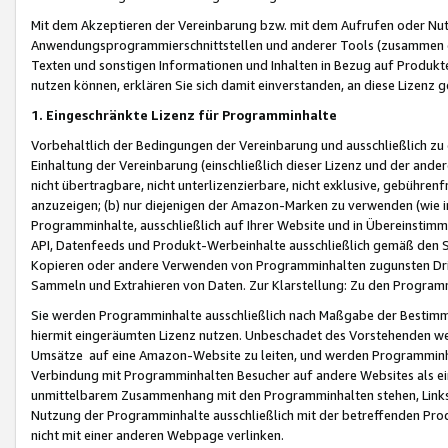
Mit dem Akzeptieren der Vereinbarung bzw. mit dem Aufrufen oder Nutz
Anwendungsprogrammierschnittstellen und anderer Tools (zusammen die
Texten und sonstigen Informationen und Inhalten in Bezug auf Produkte
nutzen können, erklären Sie sich damit einverstanden, an diese Lizenz 
1. Eingeschränkte Lizenz für Programminhalte
Vorbehaltlich der Bedingungen der Vereinbarung und ausschließlich z
Einhaltung der Vereinbarung (einschließlich dieser Lizenz und der ande
nicht übertragbare, nicht unterlizenzierbare, nicht exklusive, gebühren
anzuzeigen; (b) nur diejenigen der Amazon-Marken zu verwenden (wie in 
Programminhalte, ausschließlich auf Ihrer Website und in Übereinstimmu
API, Datenfeeds und Produkt-Werbeinhalte ausschließlich gemäß den Spe
Kopieren oder andere Verwenden von Programminhalten zugunsten Dri
Sammeln und Extrahieren von Daten. Zur Klarstellung: Zu den Program
Sie werden Programminhalte ausschließlich nach Maßgabe der Besti
hiermit eingeräumten Lizenz nutzen. Unbeschadet des Vorstehenden we
Umsätze auf eine Amazon-Website zu leiten, und werden Programminhal
Verbindung mit Programminhalten Besucher auf andere Websites als ein
unmittelbarem Zusammenhang mit den Programminhalten stehen, Links z
Nutzung der Programminhalte ausschließlich mit der betreffenden Pr
nicht mit einer anderen Webpage verlinken.