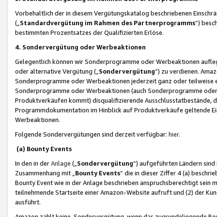
Vorbehaltlich der in diesem Vergütungskatalog beschriebenen Einschr
(„
Standardvergütung im Rahmen des Partnerprogramms
“) besc
bestimmten Prozentsatzes der Qualifizierten Erlöse.
4. Sondervergütung oder Werbeaktionen
Gelegentlich können wir Sonderprogramme oder Werbeaktionen auflegen,
oder alternative Vergütung („
Sondervergütung
”) zu verdienen. Amazo
Sonderprogramme oder Werbeaktionen jederzeit ganz oder teilweise einz
Sonderprogramme oder Werbeaktionen (auch Sonderprogramme oder We
Produktverkäufen kommt) disqualifizierende Ausschlusstatbestände, di
Programmdokumentation im Hinblick auf Produktverkäufe geltende E
Werbeaktionen.
Folgende Sondervergütungen sind derzeit verfügbar:
hier
.
(a) Bounty Events
In den in der
Anlage
(„
Sondervergütung
“) aufgeführten Ländern sind
Zusammenhang mit „
Bounty Events
“ die in dieser Ziffer 4 (a) besch
Bounty Event wie in der Anlage beschrieben anspruchsberechtigt sein mu
teilnehmende Startseite einer Amazon-Website aufruft und (2) der Kun
ausführt.
Amazon zahlt keine Sondervergütung, wenn das zugrundeliegende Boun