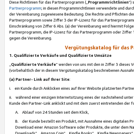
Diese Richtlinien für das Partnerprogramm („
Programmrichtlinien
“)
Partnerprogramm
; in diesen Programmrichtlinien verwendete und durch
der Vereinbarung zugewiesene Bedeutung. Die Rechte und Pflichten de
Partnerprogramm sowie Ziffer 3 der IP-Lizenz für das Partnerprogram
Einschränkung von Ziffer 6 Abs. (a) der Vereinbarung wird hiermit Fol
Partnerprogramm, die IP-Lizenz für das Partnerprogramm oder Ziffer 1
gegen die Vereinbarung.
Vergütungskatalog für das 
1. Qualifizierte Verkäufe und Qualifizierte Umsätze
„
Qualifizierte Verkäufe
“ werden von uns mit den in Ziffer 3 diese
(vorbehaltlich der in diesem Vergütungskatalog beschriebenen Ausnah
(a) Partner- Link auf Ihrer Site
:
i. ein Kunde durch Anklicken eines auf Ihrer Website platzierten Part
ii. während einer einzigen Internetsitzung eines der nachstehend unter (i)
Kunde den Partner-Link anklickt und mit dem zuerst eintretenden der f
A. Ablauf von 24 Stunden seit dem Klick,
B. der Kunde bestellt ein Produkt, mit Ausnahme eines digitalen P
Download einer Amazon Software oder Produkte, die unter dem N
Downloads“, „Amazon Coin“, „Kindle Books“, „Kindle Newspapers“, „