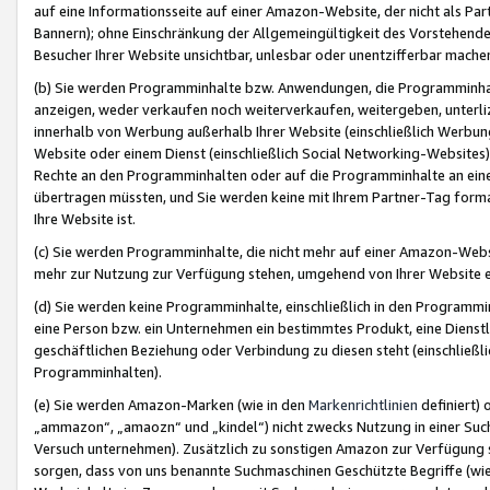
auf eine Informationsseite auf einer Amazon-Website, der nicht als Part
Bannern); ohne Einschränkung der Allgemeingültigkeit des Vorstehende
Besucher Ihrer Website unsichtbar, unlesbar oder unentzifferbar mache
(b) Sie werden Programminhalte bzw. Anwendungen, die Programminhalt
anzeigen, weder verkaufen noch weiterverkaufen, weitergeben, unterli
innerhalb von Werbung außerhalb Ihrer Website (einschließlich Werbun
Website oder einem Dienst (einschließlich Social Networking-Website
Rechte an den Programminhalten oder auf die Programminhalte an eine a
übertragen müssten, und Sie werden keine mit Ihrem Partner-Tag formati
Ihre Website ist.
(c) Sie werden Programminhalte, die nicht mehr auf einer Amazon-Websit
mehr zur Nutzung zur Verfügung stehen, umgehend von Ihrer Website e
(d) Sie werden keine Programminhalte, einschließlich in den Programmin
eine Person bzw. ein Unternehmen ein bestimmtes Produkt, eine Dienstle
geschäftlichen Beziehung oder Verbindung zu diesen steht (einschließli
Programminhalten).
(e) Sie werden Amazon-Marken (wie in den
Markenrichtlinien
definiert) 
„ammazon“, „amaozn“ und „kindel“) nicht zwecks Nutzung in einer Suc
Versuch unternehmen). Zusätzlich zu sonstigen Amazon zur Verfügung 
sorgen, dass von uns benannte Suchmaschinen Geschützte Begriffe (wie 