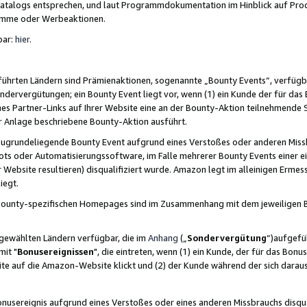
skatalogs entsprechen, und laut Programmdokumentation im Hinblick auf Pr
amme oder Werbeaktionen.
bar:
hier
.
führten Ländern sind Prämienaktionen, sogenannte „Bounty Events“, verfügb
Sondervergütungen; ein Bounty Event liegt vor, wenn (1) ein Kunde der für da
nes Partner-Links auf Ihrer Website eine an der Bounty-Aktion teilnehmende 
er Anlage beschriebene Bounty-Aktion ausführt.
ugrundeliegende Bounty Event aufgrund eines Verstoßes oder anderen Miss
ots oder Automatisierungssoftware, im Falle mehrerer Bounty Events einer e
r Website resultieren) disqualifiziert wurde. Amazon legt im alleinigen Ermess
iegt.
n Bounty-spezifischen Homepages sind im Zusammenhang mit dem jeweiligen
sgewählten Ländern verfügbar, die im
Anhang
(„
Sondervergütung
“)aufgefüh
it "
Bonusereignissen
", die eintreten, wenn (1) ein Kunde, der für das Bon
bsite auf die Amazon-Website klickt und (2) der Kunde während der sich dar
usereignis aufgrund eines Verstoßes oder eines anderen Missbrauchs disqua