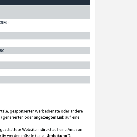
89F6-
280
ortale, gesponserter Werbedienste oder andere
“) generierten oder angezeigten Link auf eine
ngeschaltete Website indirekt auf eine Amazon-
ktiv werden müsste (eine „
Umleitung
“);