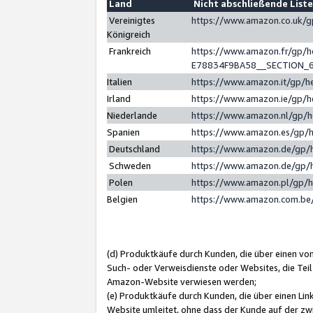
Land
Nicht abschließende List
Vereinigtes
https://www.amazon.co.uk/
Königreich
Frankreich
https://www.amazon.fr/gp/
E78834F9BA58__SECTION_
Italien
https://www.amazon.it/gp/h
Irland
https://www.amazon.ie/gp/
Niederlande
https://www.amazon.nl/gp/
Spanien
https://www.amazon.es/gp/
Deutschland
https://www.amazon.de/gp/
Schweden
https://www.amazon.de/gp/
Polen
https://www.amazon.pl/gp/
Belgien
https://www.amazon.com.be
(d) Produktkäufe durch Kunden, die über einen vo
Such- oder Verweisdienste oder Websites, die Teil
Amazon-Website verwiesen werden;
(e) Produktkäufe durch Kunden, die über einen Li
Website umleitet, ohne dass der Kunde auf der zw