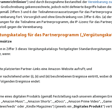
rammrichtlinien
“) sind durch Bezugnahme Bestandteil der
Vereinbarung z
Großschreibung gekennzeichnete, jedoch nicht definierte Begriffe haben die
 gemäß Ziffern 3 und 6 der Teilnahmevoraussetzungen für das Partnerprogram
nbarung fort. Vorsorglich und ohne Einschränkung von Ziffer 6 Abs. (a) der
ungen für die Teilnahme am Partnerprogramm, die IP-Lizenz für das Partner
rstoß gegen die Vereinbarung.
ungskatalog für das Partnerprogramm („Vergütungska
 Umsätze
n in Ziffer 3 dieses Vergütungskatalogs festgelegten Standardvergütungen v
r, wenn:
ite platzierten Partner-Links eine Amazon-Website aufruft; und
r nachstehend unter (i), (ii) und (iii) beschriebenen Ereignisse eintritt, wobe
 folgenden Ereignisse endet:
hme eines digitalen Produkts (gemäß Feststellung nach unserem alleinigen 
 „Amazon Music“, „Amazon Shorts“, „eDocs“, „Amazon Prime Video“, „Game
Newsfeeds“ oder „Kindle Magazines“) (jeweils ein „
Digitales Produkt
“) ver