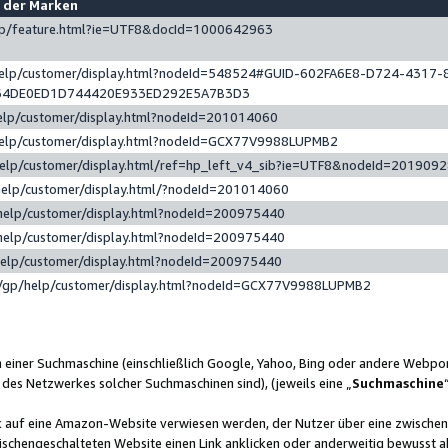
e der Marken
gp/feature.html?ie=UTF8&docId=1000642963
help/customer/display.html?nodeId=548524#GUID-602FA6E8-D724-4317-
64DE0ED1D744420E933ED292E5A7B3D3
elp/customer/display.html?nodeId=201014060
help/customer/display.html?nodeId=GCX77V9988LUPMB2
help/customer/display.html/ref=hp_left_v4_sib?ie=UTF8&nodeId=201909
help/customer/display.html/?nodeId=201014060
help/customer/display.html?nodeId=200975440
help/customer/display.html?nodeId=200975440
help/customer/display.html?nodeId=200975440
/gp/help/customer/display.html?nodeId=GCX77V9988LUPMB2
n einer Suchmaschine (einschließlich Google, Yahoo, Bing oder andere Webp
 des Netzwerkes solcher Suchmaschinen sind), (jeweils eine „
Suchmaschine
nk auf eine Amazon-Website verwiesen werden, der Nutzer über eine zwische
ischengeschalteten Website einen Link anklicken oder anderweitig bewusst a