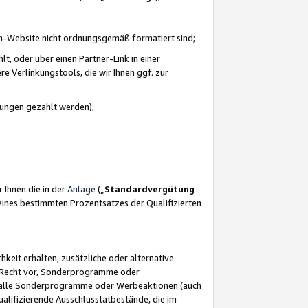
azon-Website nicht ordnungsgemäß formatiert sind;
, oder über einen Partner-Link in einer
e Verlinkungstools, die wir Ihnen ggf. zur
ütungen gezahlt werden);
 Ihnen die in der
Anlage
(„
Standardvergütung
ines bestimmten Prozentsatzes der Qualifizierten
eit erhalten, zusätzliche oder alternative
as Recht vor, Sonderprogramme oder
für alle Sonderprogramme oder Werbeaktionen (auch
lifizierende Ausschlusstatbestände, die im