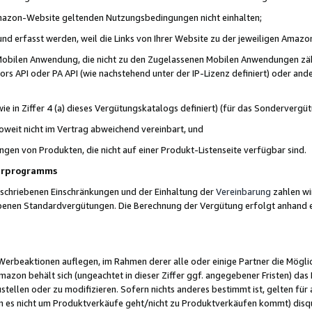
 Amazon-Website geltenden Nutzungsbedingungen nicht einhalten;
t und erfasst werden, weil die Links von Ihrer Website zu der jeweiligen Am
 Mobilen Anwendung, die nicht zu den Zugelassenen Mobilen Anwendungen zählt
s API oder PA API (wie nachstehend unter der IP-Lizenz definiert) oder ander
ie in Ziffer 4 (a) dieses Vergütungskatalogs definiert) (für das Sonderverg
weit nicht im Vertrag abweichend vereinbart, und
ngen von Produkten, die nicht auf einer Produkt-Listenseite verfügbar sind.
nerprogramms
eschriebenen Einschränkungen und der Einhaltung der
Vereinbarung
zahlen wir
ebenen Standardvergütungen. Die Berechnung der Vergütung erfolgt anhand e
beaktionen auflegen, im Rahmen derer alle oder einige Partner die Möglichk
Amazon behält sich (ungeachtet in dieser Ziffer ggf. angegebener Fristen) d
ustellen oder zu modifizieren. Sofern nichts anderes bestimmt ist, gelten 
s nicht um Produktverkäufe geht/nicht zu Produktverkäufen kommt) disqua