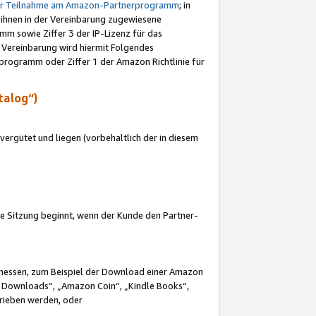
ur Teilnahme am Amazon-Partnerprogramm
; in
 ihnen in der Vereinbarung zugewiesene
m sowie Ziffer 3 der IP-Lizenz für das
 Vereinbarung wird hiermit Folgendes
programm oder Ziffer 1 der Amazon Richtlinie für
talog“)
ergütet und liegen (vorbehaltlich der in diesem
i die Sitzung beginnt, wenn der Kunde den Partner-
Ermessen, zum Beispiel der Download einer Amazon
 Downloads“, „Amazon Coin“, „Kindle Books“,
trieben werden, oder