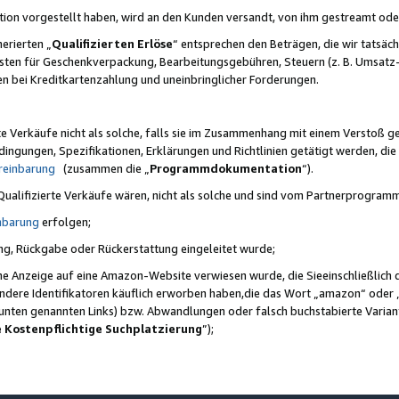
ktion vorgestellt haben, wird an den Kunden versandt, von ihm gestreamt od
erierten „
Qualifizierten Erlöse
“ entsprechen den Beträgen, die wir tatsäch
sten für Geschenkverpackung, Bearbeitungsgebühren, Steuern (z. B. Umsatz-
en bei Kreditkartenzahlung und uneinbringlicher Forderungen.
e Verkäufe nicht als solche, falls sie im Zusammenhang mit einem Verstoß 
ungen, Spezifikationen, Erklärungen und Richtlinien getätigt werden, die 
reinbarung
(zusammen die „
Programmdokumentation
“).
 Qualifizierte Verkäufe wären, nicht als solche und sind vom Partnerprogra
nbarung
erfolgen;
ung, Rückgabe oder Rückerstattung eingeleitet wurde;
ine Anzeige auf eine Amazon-Website verwiesen wurde, die Sieeinschließlich
ndere Identifikatoren käuflich erworben haben,die das Wort „amazon“ oder 
e unten genannten Links) bzw. Abwandlungen oder falsch buchstabierte Varia
e Kostenpflichtige Suchplatzierung
”);