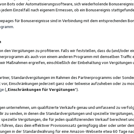
 von Bots oder Automatisierungssoftware, sich wiederholende Bonusereignisse
n jedem Einzelfall nach eigenem Ermessen, ob ein Bonusereignis stattgefund
epages für Bonusereignisse sind in Verbindung mit dem entsprechenden Bonu
rogramm
.
n
den Vergütungen zu profitieren. Falls wir feststellen, dass du (und/oder ein
erprogramm als auch von einem anderen Programm mit demselben Traffic ei
n wir Maßnahmen ergreifen, einschließlich der Einbehaltung von Vergütunge
r Partner, Standardvergütungen im Rahmen des Partnerprogramms oder Sonde
ht vor, Einschränkungen jederzeit ganz oder teilweise aufzuheben oder zu mod
ge
(„
Einschränkungen für Vergütungen
“).
ngen unternehmen, um qualifizierte Verkäufe genau und umfassend zu verfol
dir zu senden, in denen die Standardvergütungen und spezielle Vergütungen, 
pezielle Vergütungen, die für jeden qualifizierenden Verkauf berechnet un
 führen, dass dein effektiver Provisionssatz geringfügig über oder unter dem
ungen in der Standardwährung für eine Amazon-Webseite etwa 60 Tage nach