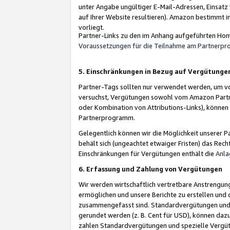
unter Angabe ungültiger E-Mail-Adressen, Einsatz
auf Ihrer Website resultieren). Amazon bestimmt i
vorliegt.
Partner-Links zu den im Anhang aufgeführten Hom
Voraussetzungen für die Teilnahme am Partnerp
5. Einschränkungen in Bezug auf Vergütunge
Partner-Tags sollten nur verwendet werden, um von 
versuchst, Vergütungen sowohl vom Amazon Partn
oder Kombination von Attributions-Links), könne
Partnerprogramm.
Gelegentlich können wir die Möglichkeit unsere
behält sich (ungeachtet etwaiger Fristen) das Rec
Einschränkungen für Vergütungen enthält die
Anla
6. Erfassung und Zahlung von Vergütungen
Wir werden wirtschaftlich vertretbare Anstrengu
ermöglichen und unsere Berichte zu erstellen und 
zusammengefasst sind. Standardvergütungen und s
gerundet werden (z. B. Cent für USD), können dazu
zahlen Standardvergütungen und spezielle Vergüt