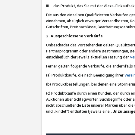
iii. das Produkt, das Sie mit der Alexa-Einkaufsa
Die aus den einzelnen Qualifizierten Verkäufen gen
einnehmen, abzüglich etwaiger Versandkosten, Ko
Gutschriften, Preisnachlässe, Bearbeitungsgebühr
2. Ausgeschlossene Verkäufe
Unbeschadet des Vorstehenden gelten Qualifiziert
Partnerprogramm oder andere Bestimmungen, Beding
einschließlich der jeweils aktuellen Fassung der
Ve
Ferner gelten folgende Verkäufe, die andernfalls
(a) Produktkäufe, die nach Beendigung Ihrer
Verei
(b) Produktbestellungen, bei denen eine Stornier
(c) Produktkäufe durch einen Kunden, der durch e
Auktionen über Schlagwörter, Suchbegriffe oder a
nicht abschließende Liste unserer Marken über di
und „kindel“) enthalten (jeweils eine „
Unzulässig