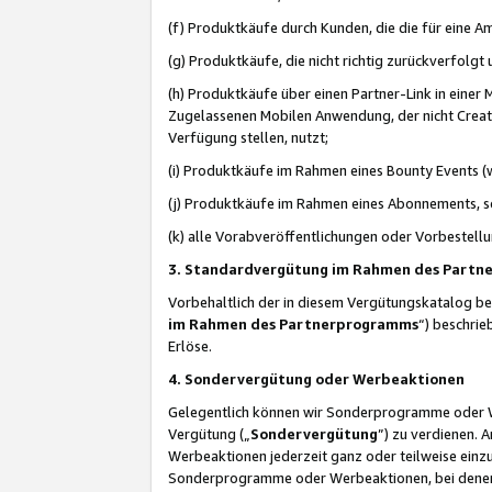
(f) Produktkäufe durch Kunden, die die für eine
(g) Produktkäufe, die nicht richtig zurückverfolg
(h) Produktkäufe über einen Partner-Link in einer
Zugelassenen Mobilen Anwendung, der nicht Creator
Verfügung stellen, nutzt;
(i) Produktkäufe im Rahmen eines Bounty Events (w
(j) Produktkäufe im Rahmen eines Abonnements, so
(k) alle Vorabveröffentlichungen oder Vorbestellu
3. Standardvergütung im Rahmen des Part
Vorbehaltlich der in diesem Vergütungskatalog b
im Rahmen des Partnerprogramms
“) beschri
Erlöse.
4. Sondervergütung oder Werbeaktionen
Gelegentlich können wir Sonderprogramme oder Wer
Vergütung („
Sondervergütung
”) zu verdienen. 
Werbeaktionen jederzeit ganz oder teilweise einz
Sonderprogramme oder Werbeaktionen, bei denen e