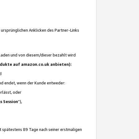
 ursprünglichen Anklicken des Partner-Links
laden und von diesem/dieser bezahlt wird
rodukte auf amazon.co.uk anbieten):
d
 und endet, wenn der Kunde entweder:
erlässt, oder
ls Session
“),
t spätestens 89 Tage nach seiner erstmaligen