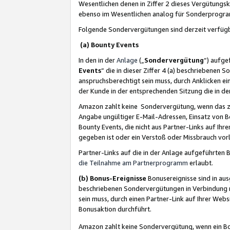
Wesentlichen denen in Ziffer 2 dieses Vergütung
ebenso im Wesentlichen analog für Sonderprogr
Folgende Sondervergütungen sind derzeit verfüg
(a) Bounty Events
In den in der
Anlage
(„
Sondervergütung
“) aufge
Events
“ die in dieser Ziffer 4 (a) beschriebenen 
anspruchsberechtigt sein muss, durch Anklicken ei
der Kunde in der entsprechenden Sitzung die in d
Amazon zahlt keine Sondervergütung, wenn das z
Angabe ungültiger E-Mail-Adressen, Einsatz von B
Bounty Events, die nicht aus Partner-Links auf Ihre
gegeben ist oder ein Verstoß oder Missbrauch vorl
Partner-Links auf die in der Anlage aufgeführte
die Teilnahme am Partnerprogramm
erlaubt.
(b) Bonus-Ereignisse
Bonusereignisse sind in au
beschriebenen Sondervergütungen in Verbindung m
sein muss, durch einen Partner-Link auf Ihrer We
Bonusaktion durchführt.
Amazon zahlt keine Sondervergütung, wenn ein Bon