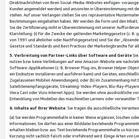
Direktnachrichten von Ihren Social-Media-Websites einfügen. vorausg
Kunden angemeldet werden) und ansonsten in Übereinstimmung mit der
stehen. Auf unser Verlangen stellen Sie uns repräsentative Mustermater
Bestimmungen eingehalten haben. Wir werden die Form und den Inhalt, di
Sie die Zertifizierung nicht in Übereinstimmung mit unserer Aufforderu
Klarstellung: (i) Für die Zwecke der geltenden Marketinggesetze (z. 
von 1991 und ähnlicher oder Nachfolgegesetze) sind Sie der „Absender“ j
Gesetze und Standards und Best Practices der Marketingbranche für 
5. Verbreitung von Partner-Links über Software und Geräte
Sie
nutzen bzw. keine Verlinkungen auf eine Amazon-Website wie nachsteh
Software-Applikationen (z. B. Browser Plug-ins, Browser Helper Objec
ein Endnutzer installieren und ausführen kann) und Geräten, einschlie
Zugelassenen Mobilen Anwendungen); oder (b) im Zusammenhang mit bzw.
Satellitenempfangsgeräte, Streaming-Video-Playern, Blu-Ray-Playern 
Viera Cast oder Vizio Internet Apps). Sie werden ohne ausdrückliche v
Entwicklung von Modellen des maschinellen Lernens oder verwandter 
6. Inhalte auf Ihrer Website
. Sie tragen die ausschließliche Verantwo
(a) Sie werden Programminhalte in keiner Weise ergänzen, löschen oder
Informationen; Sie dürfen aus einer Bilddatei bestehende Programminhal
erhalten bleiben bzw. aus Text bestehende Programminhalte so kürzen, 
Kürzung nicht sachlich falsch oder irreführend wird. Einige Arten von L