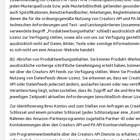
jeden Musterquellcode bzw. jede Musterbibliothek geltenden gesonder
auch Spezifikationen, Benutzerhandbücher, Anleitungen, Begleitmaterial
denen die für die ordnungsgemäße Nutzung von Creators API und PA A
technischen Anforderungen und Test- und Leistungskriterien (zusammen
verwendete Begriff „Produktwerbungsinhalte“ schließt ausdrücklich al
Lizenz zur Verfügung stellen, sowie alle von uns zur Verfügung gestel
ausdrücklich nicht auf Daten, Bilder, Texte oder sonstige Informatione
es sich nicht um eine Amazon-Website handelt.
(b) Abrufen von Produktwerbungsinhalten. Sie können Produkt-Werbein
ausdrückliche vorherige schriftliche Genehmigung erteilt haben, könn
wir über die Creators API Feeds zur Verfügung stellen. Wenn Sie Produk
Nutzung von Datenfeeds dieser Lizenz. Sie erkennen an, dass wir Creat
API oder Datenfeeds jederzeit ändern, auslaufen lassen oder neu veröffe
Verantwortung liegt, sicherzustellen, dass Ihr Zugriff auf die und Ihr
jeweiligen Zeitpunkt aktuellen Anforderungen (einschließlich dieser Liz
Zur Identifizierung Ihres Kontos und zum Stellen von Anfragen an Crea
Schlüssel und einem privaten Schlüssel (jedes Schlüsselpaar eine „Kon
Rahmen des Amazon-Partnerprogramms zugeteilte Partner-ID oder ein
Kontokennungen über den Creators API und PA API Kontoerstellungspro
Um Programmwerbeinhalte über die Creators API Dienste zu erhalten, m