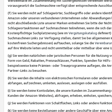
Werbeinhalte im Zusammenhang mit Suchergebnissen verwendet werden,
vorausgesetzt die Suchmaschine verfügt über entsprechende Ausschlu
(f) Sie werden nicht auf Schlagwörter, Suchbegriffe oder andere Ident
Amazon oder unseren verbundenen Unternehmen oder Abwandlungen bzw
nicht abschließende Liste unserer Marken entnehmen Sie bitte der Nich
Schlagwortauktionen auf Suchmaschinen teilnehmen, wenn die sich da
Kostenpflichtige Suchplatzierung (wie im
Vergütungskatalog
definiert
Suchmaschinen Links zur Verfügung stellen, damit Sie bei allgemeinen I
kostenfreien Suchergebnissen) auftauchen, solange Sie die
Vereinbaru
auf Ihre Website leiten und nicht unmittelbar oder mittelbar über eine
(g) Sie werden natürlichen oder juristischen Personen für die Nutzung 
Form von Geld, Rabatten, Preisnachlässen, Punkten, Spenden für Hilfs
beispielsweise keine Prämien- oder Treueprogramme auflegen, die Anrei
Partner-Links zu besuchen.
(h) Sie werden die Inhalte von elektronischen Formularen oder anderem M
abfangen, aufzeichnen, umleiten, auslesen, auslegen oder ausfüllen.
(i) Sie werden keine Kontodaten, die unsere Kunden im Zusammenhang 
Kunden der Amazon-Websites), abfragen, erheben, einholen, speichern,
(j) Sie werden Funktionen von Schaltflächen, Links oder andere Funkti
(k) Sie werden keine Bestellungen oder andere Geschäfte über eine Ama