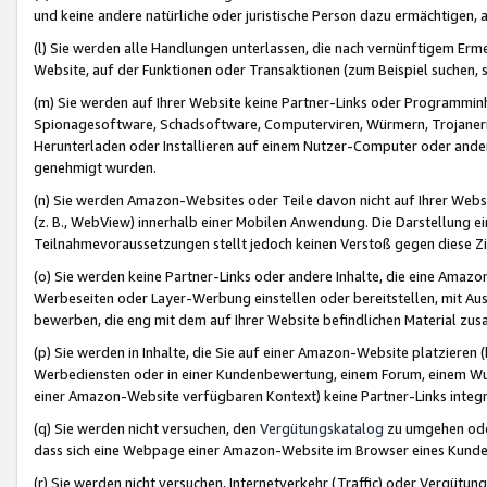
und keine andere natürliche oder juristische Person dazu ermächtigen, a
(l) Sie werden alle Handlungen unterlassen, die nach vernünftigem Erme
Website, auf der Funktionen oder Transaktionen (zum Beispiel suchen, s
(m) Sie werden auf Ihrer Website keine Partner-Links oder Programmin
Spionagesoftware, Schadsoftware, Computerviren, Würmern, Trojaner
Herunterladen oder Installieren auf einem Nutzer-Computer oder ande
genehmigt wurden.
(n) Sie werden Amazon-Websites oder Teile davon nicht auf Ihrer Websi
(z. B., WebView) innerhalb einer Mobilen Anwendung. Die Darstellung ein
Teilnahmevoraussetzungen stellt jedoch keinen Verstoß gegen diese Zif
(o) Sie werden keine Partner-Links oder andere Inhalte, die eine Am
Werbeseiten oder Layer-Werbung einstellen oder bereitstellen, mit Au
bewerben, die eng mit dem auf Ihrer Website befindlichen Material z
(p) Sie werden in Inhalte, die Sie auf einer Amazon-Website platzier
Werbediensten oder in einer Kundenbewertung, einem Forum, einem Wun
einer Amazon-Website verfügbaren Kontext) keine Partner-Links integr
(q) Sie werden nicht versuchen, den
Vergütungskatalog
zu umgehen oder
dass sich eine Webpage einer Amazon-Website im Browser eines Kunden 
(r) Sie werden nicht versuchen, Internetverkehr (Traffic) oder Vergü