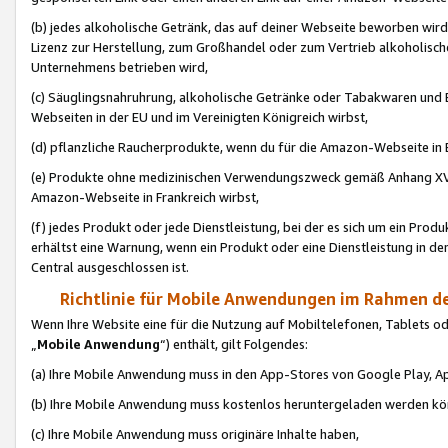
(b) jedes alkoholische Getränk, das auf deiner Webseite beworben wird
Lizenz zur Herstellung, zum Großhandel oder zum Vertrieb alkoholisch
Unternehmens betrieben wird,
(c) Säuglingsnahruhrung, alkoholische Getränke oder Tabakwaren und E
Webseiten in der EU und im Vereinigten Königreich wirbst,
(d) pflanzliche Raucherprodukte, wenn du für die Amazon-Webseite in B
(e) Produkte ohne medizinischen Verwendungszweck gemäß Anhang XVI 
Amazon-Webseite in Frankreich wirbst,
(f) jedes Produkt oder jede Dienstleistung, bei der es sich um ein Prod
erhältst eine Warnung, wenn ein Produkt oder eine Dienstleistung in de
Central ausgeschlossen ist.
Richtlinie für Mobile Anwendungen im Rahmen de
Wenn Ihre Website eine für die Nutzung auf Mobiltelefonen, Tablets 
„
Mobile Anwendung
“) enthält, gilt Folgendes:
(a) Ihre Mobile Anwendung muss in den App-Stores von Google Play, A
(b) Ihre Mobile Anwendung muss kostenlos heruntergeladen werden könn
(c) Ihre Mobile Anwendung muss originäre Inhalte haben,