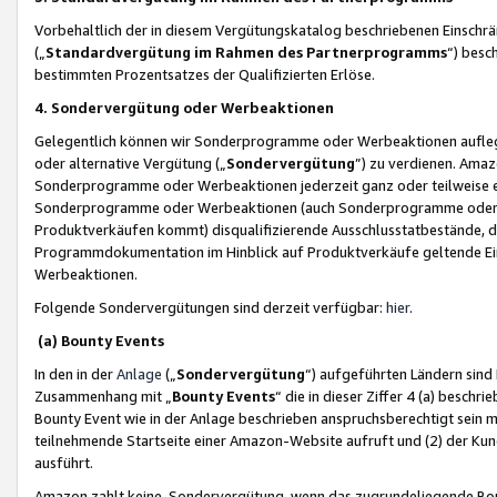
Vorbehaltlich der in diesem Vergütungskatalog beschriebenen Einschr
(„
Standardvergütung im Rahmen des Partnerprogramms
“) besc
bestimmten Prozentsatzes der Qualifizierten Erlöse.
4. Sondervergütung oder Werbeaktionen
Gelegentlich können wir Sonderprogramme oder Werbeaktionen auflegen,
oder alternative Vergütung („
Sondervergütung
”) zu verdienen. Amazo
Sonderprogramme oder Werbeaktionen jederzeit ganz oder teilweise einz
Sonderprogramme oder Werbeaktionen (auch Sonderprogramme oder We
Produktverkäufen kommt) disqualifizierende Ausschlusstatbestände, di
Programmdokumentation im Hinblick auf Produktverkäufe geltende E
Werbeaktionen.
Folgende Sondervergütungen sind derzeit verfügbar:
hier
.
(a) Bounty Events
In den in der
Anlage
(„
Sondervergütung
“) aufgeführten Ländern sind
Zusammenhang mit „
Bounty Events
“ die in dieser Ziffer 4 (a) besch
Bounty Event wie in der Anlage beschrieben anspruchsberechtigt sein mu
teilnehmende Startseite einer Amazon-Website aufruft und (2) der Kun
ausführt.
Amazon zahlt keine Sondervergütung, wenn das zugrundeliegende Boun