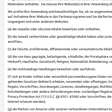
Materialien enthalten. Sie müssen Ihre Website(s) in Ihrer Anwendung ide
Wir prüfen Ihre Anwendung und benachrichtigen Sie, ob sie angenommen
auf Aufnahme Ihrer Website in das Partnerprogramm und Sie dürfen kei
Ungeeignet sind unter anderem Websites:
(a) die sexuelle oder obszöne Inhalte bewerben oder enthalten;
(b) die Gewalt verherrlichen oder gewalttätige Inhalte haben oder pot
anstiften,;
(c) die falsche, irreführende, diffamierende oder verleumderische Inha
(d) die von Hass geprägte, belästigende, schädliche, die Privatsphäre v
Herkunft, Hautfarbe, Geschlecht, Religion, Nationalität, Behinderung, 
(e) die rechtswidrige Handlungen bewerben oder ausführen;
(f) sich an Kinder richten oder wissentlich personenbezogene Daten vo
geltenden Gesetzen definiert) erheben, verwenden oder offenlegen, Vo
Regeln, Vorschriften, Anordnungen, Lizenzen, Genehmigungen, Richtlini
Entscheidungen oder andere Anforderungen einer zuständigen Regierung
Privacy Protection Act (15 U.S.C. §§ 6501-6506) oder Vorschriften, di
Internet erlassen wurden);
(g) die Marken von Amazon oder unseren verbundenen Unternehmen b