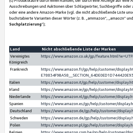
(c) Produktkäufe durch einen Kunden, der durch eine Anzeige auf eine 
Ausschreibungen und Auktionen über Schlagwörter, Suchbegriffe oder 
oder eine andere Amazon-Marke (vgl. die nicht abschließende Liste un
buchstabierte Varianten dieser Wörter (z. B. „ammazon“, „amaozn“ und „
Suchplatzierung
”);
Land
Nicht abschließende Liste der Marken
Vereinigtes
https://www.amazon.co.uk/gp/feature.html?ie=U
Königreich
Frankreich
https://www.amazon.fr/gp/help/customer/displa
E78834F9BA58__SECTION_64DE0ED1D744420E9
Italien
https://www.amazon.it/gp/help/customer/display
Irland
https://www.amazon.ie/gp/help/customer/displa
Niederlande
https://www.amazon.nl/gp/help/customer/display
Spanien
https://www.amazon.es/gp/help/customer/display
Deutschland
https://www.amazon.de/gp/help/customer/displa
Schweden
https://www.amazon.de/gp/help/customer/displa
Polen
https://www.amazon.pl/gp/help/customer/display
Belgien
https://www.amazon.com.be/gp/help/customer/d