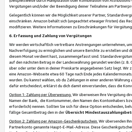
(beispielsweise durch Manipulation oder Kombination von Attributions-
Vergütungen und/oder der Beendigung deiner Teilnahme am Partnerp
Gelegentlich können wir die Möglichkeit unserer Partner, Standardv
einschränken. Amazon behält sich (ungeachtet etwaiger Fristen) das Re
modifizieren. Weitere Informationen zu Einschränkungen für Vergütung
6. Erfassung und Zahlung von Vergütungen
Wir werden wirtschaftlich vertretbare Anstrengungen unternehmen, um 
Nachverfolgung zu ermöglichen und unsere Berichte zu erstellen und di
diesem Monat verdient hast, zusammengefasst sind. Standardvergütung
auf den nächsten Betrag in der Landeswährung gerundet werden (z. B. C
über oder unter dem in deiner Preiskarte angegebenen Satz liegt. Wir
eine Amazon-Webseite etwa 60 Tage nach Ende jedes Kalendermonats, i
wurden. Du kannst wählen, ob du Zahlungen in einer anderen Währung
dafür entscheidest, erklärst du dich damit einverstanden, dass die K
Option 1: Zahlung per Überweisung.
Wir überweisen Ihre Vergütung dir
Namen der Bank, die Kontonummer, den Namen des Kontoinhabers bzw. a
erforderlich) nennen. Sollten Sie sich für diese Option entscheiden, be
fällige Gesamtbetrag den in der
Übersicht Mindestauszahlungsbet
Option 2: Zahlung per Amazon-Geschenkgutschein.
Wir übersenden Ihne
Partnerkonto genannte Haupt-E-Mail-Adresse. Diese Geschenkgutschei