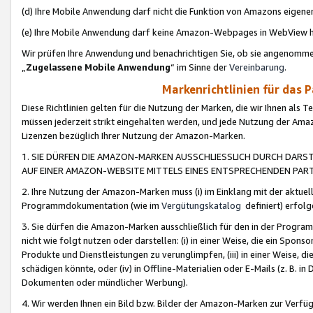
(d) Ihre Mobile Anwendung darf nicht die Funktion von Amazons eige
(e) Ihre Mobile Anwendung darf keine Amazon-Webpages in WebView 
Wir prüfen Ihre Anwendung und benachrichtigen Sie, ob sie angenomm
„
Zugelassene Mobile Anwendung
“ im Sinne der
Vereinbarung
.
Markenrichtlinien für das 
Diese Richtlinien gelten für die Nutzung der Marken, die wir Ihnen als 
müssen jederzeit strikt eingehalten werden, und jede Nutzung der Ama
Lizenzen bezüglich Ihrer Nutzung der Amazon-Marken.
1. SIE DÜRFEN DIE AMAZON-MARKEN AUSSCHLIESSLICH DURCH DARS
AUF EINER AMAZON-WEBSITE MITTELS EINES ENTSPRECHENDEN PART
2. Ihre Nutzung der Amazon-Marken muss (i) im Einklang mit der aktuells
Programmdokumentation (wie im
Vergütungskatalog
definiert) erfolg
3. Sie dürfen die Amazon-Marken ausschließlich für den in der Progr
nicht wie folgt nutzen oder darstellen: (i) in einer Weise, die ein Spo
Produkte und Dienstleistungen zu verunglimpfen, (iii) in einer Weise
schädigen könnte, oder (iv) in Offline-Materialien oder E-Mails (z. B.
Dokumenten oder mündlicher Werbung).
4. Wir werden Ihnen ein Bild bzw. Bilder der Amazon-Marken zur Verfüg