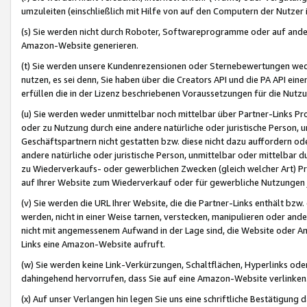
umzuleiten (einschließlich mit Hilfe von auf den Computern der Nutzer i
(s) Sie werden nicht durch Roboter, Softwareprogramme oder auf andere
Amazon-Website generieren.
(t) Sie werden unsere Kundenrezensionen oder Sternebewertungen wed
nutzen, es sei denn, Sie haben über die Creators API und die PA API e
erfüllen die in der Lizenz beschriebenen Voraussetzungen für die Nutzu
(u) Sie werden weder unmittelbar noch mittelbar über Partner-Links P
oder zu Nutzung durch eine andere natürliche oder juristische Person,
Geschäftspartnern nicht gestatten bzw. diese nicht dazu auffordern od
andere natürliche oder juristische Person, unmittelbar oder mittelbar
zu Wiederverkaufs- oder gewerblichen Zwecken (gleich welcher Art) 
auf Ihrer Website zum Wiederverkauf oder für gewerbliche Nutzungen 
(v) Sie werden die URL Ihrer Website, die die Partner-Links enthält b
werden, nicht in einer Weise tarnen, verstecken, manipulieren oder and
nicht mit angemessenem Aufwand in der Lage sind, die Website oder A
Links eine Amazon-Website aufruft.
(w) Sie werden keine Link-Verkürzungen, Schaltflächen, Hyperlinks ode
dahingehend hervorrufen, dass Sie auf eine Amazon-Website verlinken
(x) Auf unser Verlangen hin legen Sie uns eine schriftliche Bestätigung