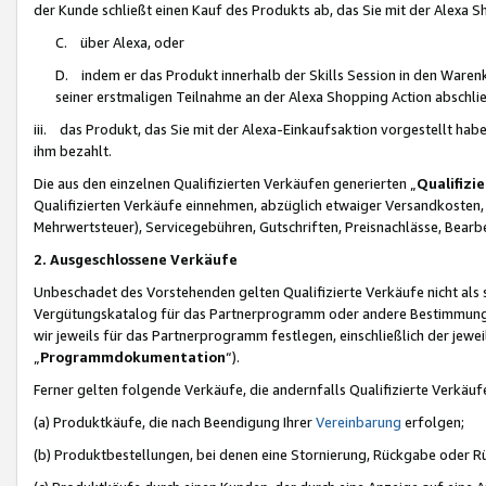
der Kunde schließt einen Kauf des Produkts ab, das Sie mit der Alexa 
C. über Alexa, oder
D. indem er das Produkt innerhalb der Skills Session in den Waren
seiner erstmaligen Teilnahme an der Alexa Shopping Action abschlie
iii. das Produkt, das Sie mit der Alexa-Einkaufsaktion vorgestellt ha
ihm bezahlt.
Die aus den einzelnen Qualifizierten Verkäufen generierten „
Qualifizi
Qualifizierten Verkäufe einnehmen, abzüglich etwaiger Versandkosten
Mehrwertsteuer), Servicegebühren, Gutschriften, Preisnachlässe, Bear
2. Ausgeschlossene Verkäufe
Unbeschadet des Vorstehenden gelten Qualifizierte Verkäufe nicht als
Vergütungskatalog für das Partnerprogramm oder andere Bestimmungen,
wir jeweils für das Partnerprogramm festlegen, einschließlich der jewe
„
Programmdokumentation
“).
Ferner gelten folgende Verkäufe, die andernfalls Qualifizierte Verkä
(a) Produktkäufe, die nach Beendigung Ihrer
Vereinbarung
erfolgen;
(b) Produktbestellungen, bei denen eine Stornierung, Rückgabe oder R