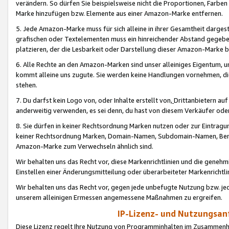
verändern. So dürfen Sie beispielsweise nicht die Proportionen, Farb
Marke hinzufügen bzw. Elemente aus einer Amazon-Marke entfernen.
5. Jede Amazon-Marke muss für sich alleine in ihrer Gesamtheit darge
grafischen oder Textelementen muss ein hinreichender Abstand gegebe
platzieren, der die Lesbarkeit oder Darstellung dieser Amazon-Marke b
6. Alle Rechte an den Amazon-Marken sind unser alleiniges Eigentum, 
kommt alleine uns zugute. Sie werden keine Handlungen vornehmen, 
stehen.
7. Du darfst kein Logo von, oder Inhalte erstellt von,
Drittanbietern au
anderweitig verwenden, es sei denn, du hast von diesem Verkäufer oder
8. Sie dürfen in keiner Rechtsordnung Marken nutzen oder zur Eintragu
keiner Rechtsordnung Marken, Domain-Namen, Subdomain-Namen, Benu
Amazon-Marke zum Verwechseln ähnlich sind.
Wir behalten uns das Recht vor, diese Markenrichtlinien und die gene
Einstellen einer Änderungsmitteilung oder überarbeiteter Markenricht
Wir behalten uns das Recht vor, gegen jede unbefugte Nutzung bzw. jede 
unserem alleinigen Ermessen angemessene Maßnahmen zu ergreifen.
IP-Lizenz- und Nutzungsan
Diese Lizenz regelt Ihre Nutzung von Programminhalten im Zusammen