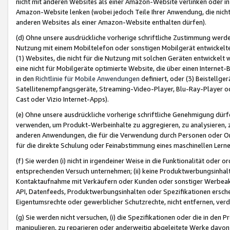
nicht mit anderen Websites als einer Amazon-Website verlinken oder i
Amazon-Website lenken (wobei jedoch Teile Ihrer Anwendung, die nich
anderen Websites als einer Amazon-Website enthalten dürfen).
(d) Ohne unsere ausdrückliche vorherige schriftliche Zustimmung werd
Nutzung mit einem Mobiltelefon oder sonstigen Mobilgerät entwickelt
(1) Websites, die nicht für die Nutzung mit solchen Geräten entwickelt
eine nicht für Mobilgeräte optimierte Website, die über einen Interne
in den
Richtlinie für Mobile Anwendungen
definiert, oder (3) Beistellge
Satellitenempfangsgeräte, Streaming-Video-Player, Blu-Ray-Player ode
Cast oder Vizio Internet-Apps).
(e) Ohne unsere ausdrückliche vorherige schriftliche Genehmigung dürfe
verwenden, um Produkt-Werbeinhalte zu aggregieren, zu analysieren, 
anderen Anwendungen, die für die Verwendung durch Personen oder Or
für die direkte Schulung oder Feinabstimmung eines maschinellen Lern
(f) Sie werden (i) nicht in irgendeiner Weise in die Funktionalität ode
entsprechenden Versuch unternehmen; (ii) keine Produktwerbungsinha
Kontaktaufnahme mit Verkäufern oder Kunden oder sonstiger Werbeaktiv
API, Datenfeeds, Produktwerbungsinhalten oder Spezifikationen erschei
Eigentumsrechte oder gewerblicher Schutzrechte, nicht entfernen, verd
(g) Sie werden nicht versuchen, (i) die Spezifikationen oder die in de
manipulieren, zu reparieren oder anderweitig abgeleitete Werke davon z