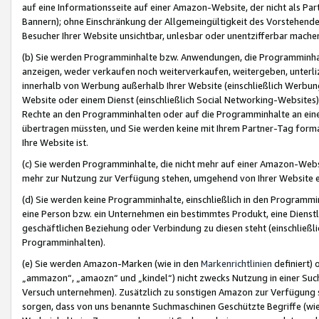
auf eine Informationsseite auf einer Amazon-Website, der nicht als Part
Bannern); ohne Einschränkung der Allgemeingültigkeit des Vorstehende
Besucher Ihrer Website unsichtbar, unlesbar oder unentzifferbar mache
(b) Sie werden Programminhalte bzw. Anwendungen, die Programminhalt
anzeigen, weder verkaufen noch weiterverkaufen, weitergeben, unterli
innerhalb von Werbung außerhalb Ihrer Website (einschließlich Werbun
Website oder einem Dienst (einschließlich Social Networking-Website
Rechte an den Programminhalten oder auf die Programminhalte an eine a
übertragen müssten, und Sie werden keine mit Ihrem Partner-Tag formati
Ihre Website ist.
(c) Sie werden Programminhalte, die nicht mehr auf einer Amazon-Websit
mehr zur Nutzung zur Verfügung stehen, umgehend von Ihrer Website e
(d) Sie werden keine Programminhalte, einschließlich in den Programmin
eine Person bzw. ein Unternehmen ein bestimmtes Produkt, eine Dienstle
geschäftlichen Beziehung oder Verbindung zu diesen steht (einschließli
Programminhalten).
(e) Sie werden Amazon-Marken (wie in den
Markenrichtlinien
definiert) 
„ammazon“, „amaozn“ und „kindel“) nicht zwecks Nutzung in einer Suc
Versuch unternehmen). Zusätzlich zu sonstigen Amazon zur Verfügung 
sorgen, dass von uns benannte Suchmaschinen Geschützte Begriffe (wie 