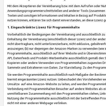
Mit dem Akzeptieren der Vereinbarung bzw. mit dem Aufrufen oder Nutz
Anwendungsprogrammierschnittstellen und anderer Tools (zusammen die
Texten und sonstigen Informationen und Inhalten in Bezug auf Produkte
nutzen können, erklären Sie sich damit einverstanden, an diese Lizenz 
1. Eingeschränkte Lizenz für Programminhalte
Vorbehaltlich der Bedingungen der Vereinbarung und ausschließlich z
Einhaltung der Vereinbarung (einschließlich dieser Lizenz und der ande
nicht übertragbare, nicht unterlizenzierbare, nicht exklusive, gebühren
anzuzeigen; (b) nur diejenigen der Amazon-Marken zu verwenden (wie in 
Programminhalte, ausschließlich auf Ihrer Website und in Übereinstimmu
API, Datenfeeds und Produkt-Werbeinhalte ausschließlich gemäß den Spe
Kopieren oder andere Verwenden von Programminhalten zugunsten Dri
Sammeln und Extrahieren von Daten. Zur Klarstellung: Zu den Program
Sie werden Programminhalte ausschließlich nach Maßgabe der Besti
hiermit eingeräumten Lizenz nutzen. Unbeschadet des Vorstehenden we
Umsätze auf eine Amazon-Website zu leiten, und werden Programminhal
Verbindung mit Programminhalten Besucher auf andere Websites als ein
unmittelbarem Zusammenhang mit den Programminhalten stehen, Links z
Nutzung der Programminhalte ausschließlich mit der betreffenden Pr
nicht mit einer anderen Webpage verlinken.