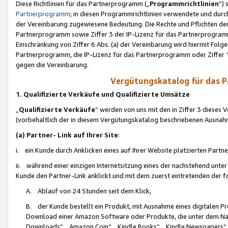
Diese Richtlinien für das Partnerprogramm („
Programmrichtlinien
“)
Partnerprogramm
; in diesen Programmrichtlinien verwendete und durch
der Vereinbarung zugewiesene Bedeutung. Die Rechte und Pflichten de
Partnerprogramm sowie Ziffer 3 der IP-Lizenz für das Partnerprogram
Einschränkung von Ziffer 6 Abs. (a) der Vereinbarung wird hiermit Fol
Partnerprogramm, die IP-Lizenz für das Partnerprogramm oder Ziffer 1
gegen die Vereinbarung.
Vergütungskatalog für das 
1. Qualifizierte Verkäufe und Qualifizierte Umsätze
„
Qualifizierte Verkäufe
“ werden von uns mit den in Ziffer 3 diese
(vorbehaltlich der in diesem Vergütungskatalog beschriebenen Ausnah
(a) Partner- Link auf Ihrer Site
:
i. ein Kunde durch Anklicken eines auf Ihrer Website platzierten Part
ii. während einer einzigen Internetsitzung eines der nachstehend unter (i)
Kunde den Partner-Link anklickt und mit dem zuerst eintretenden der f
A. Ablauf von 24 Stunden seit dem Klick,
B. der Kunde bestellt ein Produkt, mit Ausnahme eines digitalen P
Download einer Amazon Software oder Produkte, die unter dem N
Downloads“, „Amazon Coin“, „Kindle Books“, „Kindle Newspapers“, „