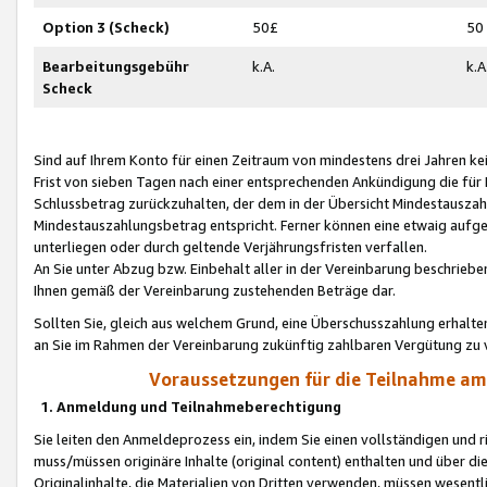
Option 3 (Scheck)
50£
50
Bearbeitungsgebühr
k.A.
k.A
Scheck
Sind auf Ihrem Konto für einen Zeitraum von mindestens drei Jahren kein
Frist von sieben Tagen nach einer entsprechenden Ankündigung die für
Schlussbetrag zurückzuhalten, der dem in der Übersicht Mindestausz
Mindestauszahlungsbetrag entspricht. Ferner können eine etwaig aufg
unterliegen oder durch geltende Verjährungsfristen verfallen.
An Sie unter Abzug bzw. Einbehalt aller in der Vereinbarung beschrieb
Ihnen gemäß der Vereinbarung zustehenden Beträge dar.
Sollten Sie, gleich aus welchem Grund, eine Überschusszahlung erhalte
an Sie im Rahmen der Vereinbarung zukünftig zahlbaren Vergütung zu 
Voraussetzungen für die Teilnahme a
1. Anmeldung und Teilnahmeberechtigung
Sie leiten den Anmeldeprozess ein, indem Sie einen vollständigen und 
muss/müssen originäre Inhalte (original content) enthalten und über d
Originalinhalte, die Materialien von Dritten verwenden, müssen wese