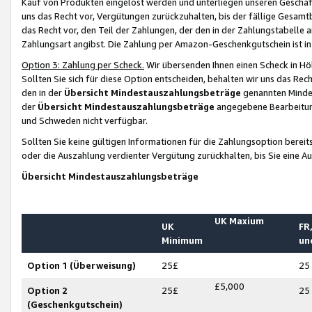
Kauf von Produkten eingelöst werden und unterliegen unseren Geschäf
uns das Recht vor, Vergütungen zurückzuhalten, bis der fällige Gesamt
das Recht vor, den Teil der Zahlungen, der den in der Zahlungstabelle 
Zahlungsart angibst. Die Zahlung per Amazon-Geschenkgutschein ist in
Option 3: Zahlung per Scheck.
Wir übersenden Ihnen einen Scheck in Höh
Sollten Sie sich für diese Option entscheiden, behalten wir uns das Rec
den in der
Übersicht Mindestauszahlungsbeträge
genannten Mindest
der
Übersicht Mindestauszahlungsbeträge
angegebene Bearbeitung
und Schweden nicht verfügbar.
Sollten Sie keine gültigen Informationen für die Zahlungsoption bereit
oder die Auszahlung verdienter Vergütung zurückhalten, bis Sie eine A
Übersicht Mindestauszahlungsbeträge
UK Maxium
UK
FR,
Minimum
un
Option 1 (Überweisung)
25£
25
£5,000
Option 2
25£
25
(Geschenkgutschein)