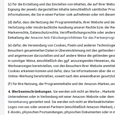
(c) für die Erstellung und das Einstellen von Inhalten, die auf Ihrer We
Eignung der jeweils dargestellten Inhalte (einschließlich sämtlicher 
Informationen, die Sie in einen Partner-Link aufnehmen oder mit diese
(d) dafür, dass die Nutzung der Programminhalte, Ihrer Website und des 
Verletzung oder missbräuchliche Ausübung unserer Rechte bzw. der Recht
Markenrechte, Datenschutzrechte, Veröffentlichungsrechte oder anderer
Einhaltung der
Amazon Anti-Fälschungsrichtlinien für das Partnerpro
(e) dafür, die Verwendung von Cookies, Pixeln und anderen Technologien
Besuchern gesammelten Daten in Übereinstimmung mit den geltenden Ge
und angemessen darzustellen und auf andere Weise die geltenden geset
in sonstiger Weise, einschließlich des ggf. anzuzeigenden Hinweises, d
Werbeanzeigen bereitstellen, von den Besuchern Ihrer Website unmitte
Cookies erkennen können und dafür, dass Sie Informationen über die v
Online-Werbung bereitstellen, soweit nach den anwendbaren gesetzlic
(f) für Ihre Nutzung, der Programminhalte und der Amazon-Marken, u
4. Werbeeinschränkungen.
Sie werden sich nicht an Werbe-, Market
Unternehmen oder in Verbindung mit einer Amazon-Website oder dem Pa
Vereinbarung
gestattet sind. Sie werden sich nicht an Werbeaktivitäten
Logos von uns oder unseren Partnern (einschließlich Amazon-Marken), 
E-Books, physischen Postsendungen, physischen Dokumenten oder in 