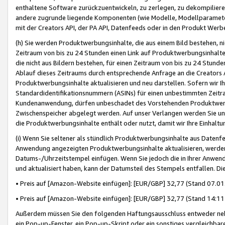
enthaltene Software zurückzuentwickeln, zu zerlegen, zu dekompilier
andere zugrunde liegende Komponenten (wie Modelle, Modellparameter
mit der Creators API, der PA API, Datenfeeds oder in den Produkt Werb
(h) Sie werden Produktwerbungsinhalte, die aus einem Bild bestehen, ni
Zeitraum von bis zu 24 Stunden einen Link auf Produktwerbungsinhalte
die nicht aus Bildern bestehen, für einen Zeitraum von bis zu 24 Stund
Ablauf dieses Zeitraums durch entsprechende Anfrage an die Creators 
Produktwerbungsinhalte aktualisieren und neu darstellen. Sofern wir Ih
Standardidentifikationsnummern (ASINs) für einen unbestimmten Zeitra
Kundenanwendung, dürfen unbeschadet des Vorstehenden Produktwerbu
Zwischenspeicher abgelegt werden. Auf unser Verlangen werden Sie un
die Produktwerbungsinhalte enthält oder nutzt, damit wir Ihre Einhalt
(i) Wenn Sie seltener als stündlich Produktwerbungsinhalte aus Datenfe
Anwendung angezeigten Produktwerbungsinhalte aktualisieren, werden 
Datums-/Uhrzeitstempel einfügen. Wenn Sie jedoch die in Ihrer Anwe
und aktualisiert haben, kann der Datumsteil des Stempels entfallen. Dies
• Preis auf [Amazon-Website einfügen]: [EUR/GBP] 32,77 (Stand 07.01.
• Preis auf [Amazon-Website einfügen]: [EUR/GBP] 32,77 (Stand 14:11 
Außerdem müssen Sie den folgenden Haftungsausschluss entweder neb
ein Pop-up-Fenster, ein Pop-up-Skript oder ein sonstiges vergleichba