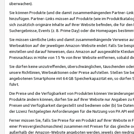
überwachen).
Sie können Produkte (und die damit zusammenhängenden Partner-Links)
hinzufügen. Partner-Links müssen auf Produkte (wie im Produktkatalog de
sich zusätzlich originäre Inhalte auf Ihrer Website befinden, die für 
Suchergebnisse, Events (z. B. Prime Day) oder die Homepages bestimmte
Sie müssen sämtliche Links und damit zusammenhängende Verweise auf z
Werbeaktion auf der jeweiligen Amazon-Website endet. Falls Sie beisp
einstellen und darauf hinweisen, dass Amazon auf ausgewählte Kleidun
Preisnachlass in Höhe von 15 % von Ihrer Website entfernen, sobald di
Sie dürfen keine unzutreffenden, überschwänglichen, täuschenden od
unsere Richtlinien, Werbeaktionen oder Preise aufstellen. Stellen Sie 
angebotenen Smartphone mit 64 GB Speicherkapazität ein, so dürfen S
führt.
Die Preise und die Verfügbarkeit von Produkten können Veränderungen 
Produkte ändern können, dürfen Sie auf Ihrer Website nur Angaben zu P
Preisen und Verfügbarkeit dargestellt sind bedienen oder (b) Sie Daten
der Lizenz festgelegten Anforderungen für die Nutzung von PA API einh
Ferner müssen Sie, falls Sie Preise für ein Produkt auf Ihrer Website in 
einer Preisvergleichsmaschine) zusammen mit Preisen für das gleiche o
außerhalb der Amazon-Website angeboten werden, jeweils den niedrigst