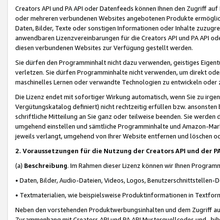
Creators API und PA API oder Datenfeeds können Ihnen den Zugriff auf D
oder mehreren verbundenen Websites angebotenen Produkte ermögliche
Daten, Bilder, Texte oder sonstigen Informationen oder Inhalte zuzugre
anwendbaren Lizenzvereinbarungen für die Creators API und PA API od
diesen verbundenen Websites zur Verfügung gestellt werden.
Sie dürfen den Programminhalt nicht dazu verwenden, geistiges Eigent
verletzen. Sie dürfen Programminhalte nicht verwenden, um direkt ode
maschinelles Lernen oder verwandte Technologien zu entwickeln oder zu
Die Lizenz endet mit sofortiger Wirkung automatisch, wenn Sie zu irg
Vergütungskatalog definiert) nicht rechtzeitig erfüllen bzw. ansonsten
schriftliche Mitteilung an Sie ganz oder teilweise beenden. Sie werden
umgehend einstellen und sämtliche Programminhalte und Amazon-Marke
jeweils verlangt, umgehend von Ihrer Website entfernen und löschen od
2. Voraussetzungen für die Nutzung der Creators API und der P
(a)
Beschreibung
. Im Rahmen dieser Lizenz können wir Ihnen Programmi
• Daten, Bilder, Audio-Dateien, Videos, Logos, Benutzerschnittstellen-
• Textmaterialien, wie beispielsweise Produktinformationen in Textfor
Neben den vorstehenden Produktwerbungsinhalten und dem Zugriff auf 
Zusammenhang mit Creators API und PA API Musterquellcodes und -bibli