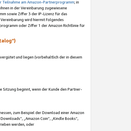
ur Teilnahme am Amazon-Partnerprogramm
; in
 ihnen in der Vereinbarung zugewiesene
m sowie Ziffer 3 der IP-Lizenz für das
 Vereinbarung wird hiermit Folgendes
programm oder Ziffer 1 der Amazon Richtlinie für
talog“)
ergütet und liegen (vorbehaltlich der in diesem
i die Sitzung beginnt, wenn der Kunde den Partner-
Ermessen, zum Beispiel der Download einer Amazon
 Downloads“, „Amazon Coin“, „Kindle Books“,
trieben werden, oder