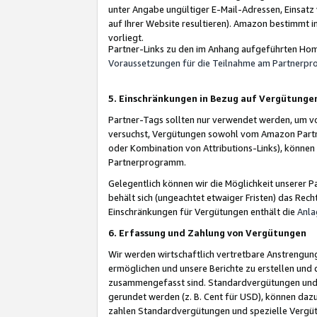
unter Angabe ungültiger E-Mail-Adressen, Einsatz
auf Ihrer Website resultieren). Amazon bestimmt i
vorliegt.
Partner-Links zu den im Anhang aufgeführten Hom
Voraussetzungen für die Teilnahme am Partnerp
5. Einschränkungen in Bezug auf Vergütunge
Partner-Tags sollten nur verwendet werden, um von 
versuchst, Vergütungen sowohl vom Amazon Partn
oder Kombination von Attributions-Links), könne
Partnerprogramm.
Gelegentlich können wir die Möglichkeit unsere
behält sich (ungeachtet etwaiger Fristen) das Rec
Einschränkungen für Vergütungen enthält die
Anla
6. Erfassung und Zahlung von Vergütungen
Wir werden wirtschaftlich vertretbare Anstrengu
ermöglichen und unsere Berichte zu erstellen und 
zusammengefasst sind. Standardvergütungen und s
gerundet werden (z. B. Cent für USD), können dazu
zahlen Standardvergütungen und spezielle Vergüt