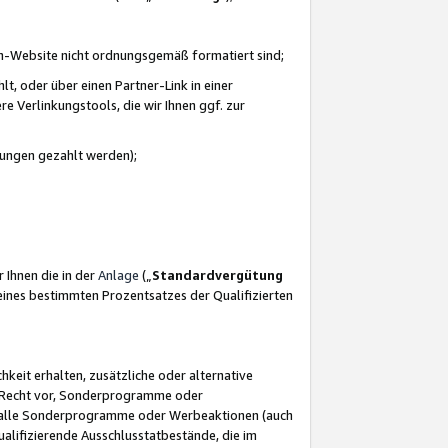
azon-Website nicht ordnungsgemäß formatiert sind;
, oder über einen Partner-Link in einer
e Verlinkungstools, die wir Ihnen ggf. zur
ütungen gezahlt werden);
 Ihnen die in der
Anlage
(„
Standardvergütung
ines bestimmten Prozentsatzes der Qualifizierten
eit erhalten, zusätzliche oder alternative
as Recht vor, Sonderprogramme oder
für alle Sonderprogramme oder Werbeaktionen (auch
lifizierende Ausschlusstatbestände, die im