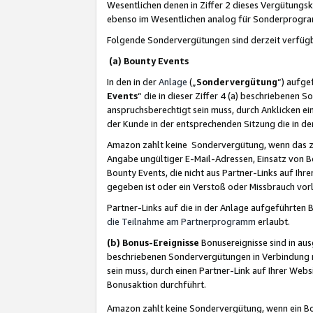
Wesentlichen denen in Ziffer 2 dieses Vergütung
ebenso im Wesentlichen analog für Sonderprogr
Folgende Sondervergütungen sind derzeit verfüg
(a) Bounty Events
In den in der
Anlage
(„
Sondervergütung
“) aufge
Events
“ die in dieser Ziffer 4 (a) beschriebenen 
anspruchsberechtigt sein muss, durch Anklicken ei
der Kunde in der entsprechenden Sitzung die in d
Amazon zahlt keine Sondervergütung, wenn das z
Angabe ungültiger E-Mail-Adressen, Einsatz von B
Bounty Events, die nicht aus Partner-Links auf Ihre
gegeben ist oder ein Verstoß oder Missbrauch vorl
Partner-Links auf die in der Anlage aufgeführte
die Teilnahme am Partnerprogramm
erlaubt.
(b) Bonus-Ereignisse
Bonusereignisse sind in au
beschriebenen Sondervergütungen in Verbindung m
sein muss, durch einen Partner-Link auf Ihrer We
Bonusaktion durchführt.
Amazon zahlt keine Sondervergütung, wenn ein Bon