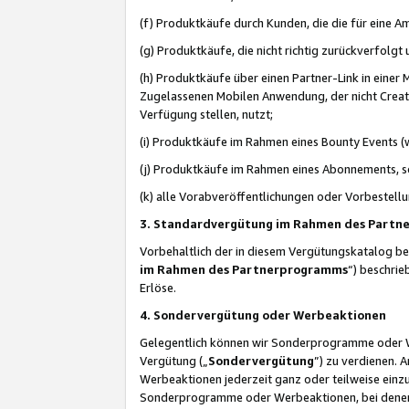
(f) Produktkäufe durch Kunden, die die für eine
(g) Produktkäufe, die nicht richtig zurückverfolg
(h) Produktkäufe über einen Partner-Link in einer
Zugelassenen Mobilen Anwendung, der nicht Creator
Verfügung stellen, nutzt;
(i) Produktkäufe im Rahmen eines Bounty Events (w
(j) Produktkäufe im Rahmen eines Abonnements, so
(k) alle Vorabveröffentlichungen oder Vorbestellu
3. Standardvergütung im Rahmen des Part
Vorbehaltlich der in diesem Vergütungskatalog b
im Rahmen des Partnerprogramms
“) beschri
Erlöse.
4. Sondervergütung oder Werbeaktionen
Gelegentlich können wir Sonderprogramme oder Wer
Vergütung („
Sondervergütung
”) zu verdienen. 
Werbeaktionen jederzeit ganz oder teilweise einz
Sonderprogramme oder Werbeaktionen, bei denen e