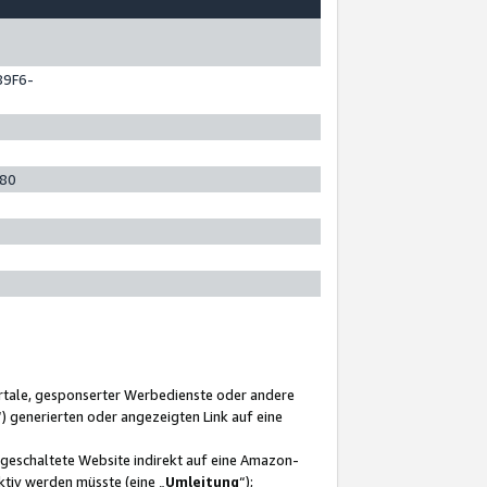
89F6-
280
ortale, gesponserter Werbedienste oder andere
“) generierten oder angezeigten Link auf eine
ngeschaltete Website indirekt auf eine Amazon-
ktiv werden müsste (eine „
Umleitung
“);