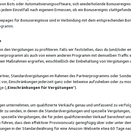
 von Bots oder Automatisierungssoftware, sich wiederholende Bonusereignisse
n jedem Einzelfall nach eigenem Ermessen, ob ein Bonusereignis stattgefund
epages für Bonusereignisse sind in Verbindung mit dem entsprechenden Bonu
rogramm
.
n
den Vergütungen zu profitieren. Falls wir feststellen, dass du (und/oder ein
erprogramm als auch von einem anderen Programm mit demselben Traffic ei
n wir Maßnahmen ergreifen, einschließlich der Einbehaltung von Vergütunge
r Partner, Standardvergütungen im Rahmen des Partnerprogramms oder Sonde
ht vor, Einschränkungen jederzeit ganz oder teilweise aufzuheben oder zu mod
ge
(„
Einschränkungen für Vergütungen
“).
ngen unternehmen, um qualifizierte Verkäufe genau und umfassend zu verfol
dir zu senden, in denen die Standardvergütungen und spezielle Vergütungen, 
pezielle Vergütungen, die für jeden qualifizierenden Verkauf berechnet un
 führen, dass dein effektiver Provisionssatz geringfügig über oder unter dem
ungen in der Standardwährung für eine Amazon-Webseite etwa 60 Tage nach