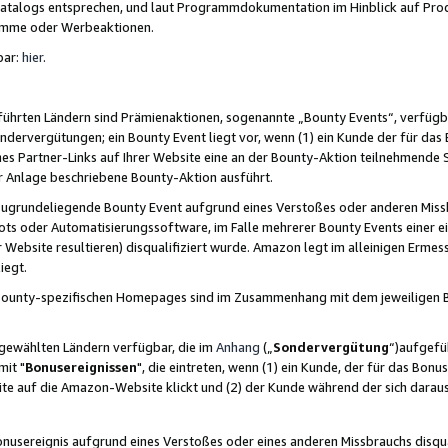
skatalogs entsprechen, und laut Programmdokumentation im Hinblick auf Pr
amme oder Werbeaktionen.
bar:
hier
.
führten Ländern sind Prämienaktionen, sogenannte „Bounty Events“, verfügb
Sondervergütungen; ein Bounty Event liegt vor, wenn (1) ein Kunde der für da
nes Partner-Links auf Ihrer Website eine an der Bounty-Aktion teilnehmende 
er Anlage beschriebene Bounty-Aktion ausführt.
ugrundeliegende Bounty Event aufgrund eines Verstoßes oder anderen Miss
ots oder Automatisierungssoftware, im Falle mehrerer Bounty Events einer e
r Website resultieren) disqualifiziert wurde. Amazon legt im alleinigen Ermess
iegt.
n Bounty-spezifischen Homepages sind im Zusammenhang mit dem jeweiligen
sgewählten Ländern verfügbar, die im
Anhang
(„
Sondervergütung
“)aufgefüh
it "
Bonusereignissen
", die eintreten, wenn (1) ein Kunde, der für das Bon
bsite auf die Amazon-Website klickt und (2) der Kunde während der sich dar
usereignis aufgrund eines Verstoßes oder eines anderen Missbrauchs disqua