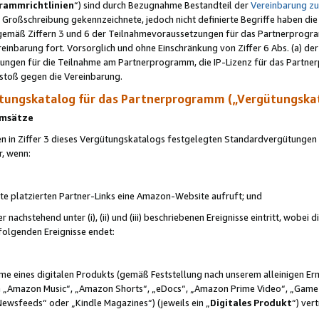
rammrichtlinien
“) sind durch Bezugnahme Bestandteil der
Vereinbarung z
Großschreibung gekennzeichnete, jedoch nicht definierte Begriffe haben die
 gemäß Ziffern 3 und 6 der Teilnahmevoraussetzungen für das Partnerprogram
nbarung fort. Vorsorglich und ohne Einschränkung von Ziffer 6 Abs. (a) der
ungen für die Teilnahme am Partnerprogramm, die IP-Lizenz für das Partner
rstoß gegen die Vereinbarung.
ungskatalog für das Partnerprogramm („Vergütungska
 Umsätze
n in Ziffer 3 dieses Vergütungskatalogs festgelegten Standardvergütungen v
r, wenn:
ite platzierten Partner-Links eine Amazon-Website aufruft; und
r nachstehend unter (i), (ii) und (iii) beschriebenen Ereignisse eintritt, wobe
 folgenden Ereignisse endet:
hme eines digitalen Produkts (gemäß Feststellung nach unserem alleinigen 
 „Amazon Music“, „Amazon Shorts“, „eDocs“, „Amazon Prime Video“, „Game
Newsfeeds“ oder „Kindle Magazines“) (jeweils ein „
Digitales Produkt
“) ver