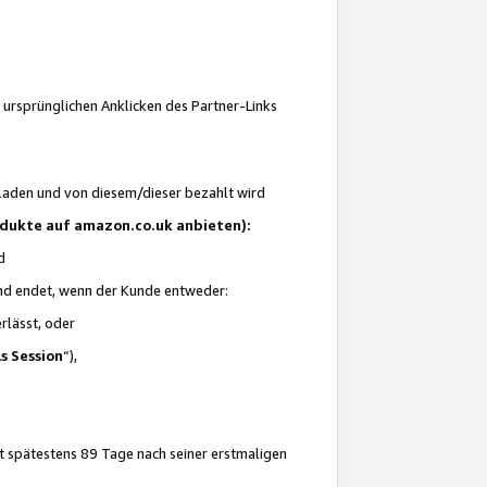
 ursprünglichen Anklicken des Partner-Links
laden und von diesem/dieser bezahlt wird
rodukte auf amazon.co.uk anbieten):
d
 und endet, wenn der Kunde entweder:
erlässt, oder
ls Session
“),
t spätestens 89 Tage nach seiner erstmaligen