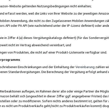
 Amazon-Website geltenden Nutzungsbedingungen nicht einhalten;
t und erfasst werden, weil die Links von Ihrer Website zu der jeweiligen Am
 Mobilen Anwendung, die nicht zu den Zugelassenen Mobilen Anwendungen zählt
s API oder PA API (wie nachstehend unter der IP-Lizenz definiert) oder ander
ie in Ziffer 4 (a) dieses Vergütungskatalogs definiert) (für das Sonderverg
weit nicht im Vertrag abweichend vereinbart, und
ngen von Produkten, die nicht auf einer Produkt-Listenseite verfügbar sind.
nerprogramms
eschriebenen Einschränkungen und der Einhaltung der
Vereinbarung
zahlen wir
ebenen Standardvergütungen. Die Berechnung der Vergütung erfolgt anhand e
beaktionen auflegen, im Rahmen derer alle oder einige Partner die Möglichk
Amazon behält sich (ungeachtet in dieser Ziffer ggf. angegebener Fristen) d
ustellen oder zu modifizieren. Sofern nichts anderes bestimmt ist, gelten 
s nicht um Produktverkäufe geht/nicht zu Produktverkäufen kommt) disqua