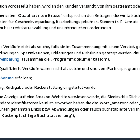
ktion vorgestellt haben, wird an den Kunden versandt, von ihm gestreamt od
erierten „
Qualifizierten Erlöse
“ entsprechen den Beträgen, die wir tatsäch
sten für Geschenkverpackung, Bearbeitungsgebühren, Steuern (z. B. Umsatz-
en bei Kreditkartenzahlung und uneinbringlicher Forderungen.
e Verkäufe nicht als solche, falls sie im Zusammenhang mit einem Verstoß 
ungen, Spezifikationen, Erklärungen und Richtlinien getätigt werden, die 
reinbarung
(zusammen die „
Programmdokumentation
“).
 Qualifizierte Verkäufe wären, nicht als solche und sind vom Partnerprogra
nbarung
erfolgen;
ung, Rückgabe oder Rückerstattung eingeleitet wurde;
ine Anzeige auf eine Amazon-Website verwiesen wurde, die Sieeinschließlich
ndere Identifikatoren käuflich erworben haben,die das Wort „amazon“ oder 
e unten genannten Links) bzw. Abwandlungen oder falsch buchstabierte Varia
e Kostenpflichtige Suchplatzierung
”);