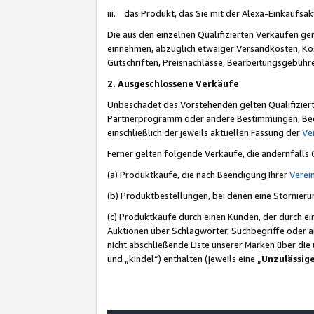
iii. das Produkt, das Sie mit der Alexa-Einkaufsa
Die aus den einzelnen Qualifizierten Verkäufen gen
einnehmen, abzüglich etwaiger Versandkosten, Ko
Gutschriften, Preisnachlässe, Bearbeitungsgebühr
2. Ausgeschlossene Verkäufe
Unbeschadet des Vorstehenden gelten Qualifiziert
Partnerprogramm oder andere Bestimmungen, Beding
einschließlich der jeweils aktuellen Fassung der
Ve
Ferner gelten folgende Verkäufe, die andernfalls
(a) Produktkäufe, die nach Beendigung Ihrer
Verei
(b) Produktbestellungen, bei denen eine Stornier
(c) Produktkäufe durch einen Kunden, der durch e
Auktionen über Schlagwörter, Suchbegriffe oder a
nicht abschließende Liste unserer Marken über di
und „kindel“) enthalten (jeweils eine „
Unzulässig