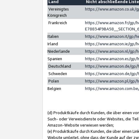
Land
Nicht abschließende List
Vereinigtes
https://www.amazon.co.uk/
Königreich
Frankreich
https://www.amazon.fr/gp/
E78834F9BA58__SECTION_
Italien
https://www.amazon.it/gp/h
Irland
https://www.amazon.ie/gp/
Niederlande
https://www.amazon.nl/gp/
Spanien
https://www.amazon.es/gp/
Deutschland
https://www.amazon.de/gp/
Schweden
https://www.amazon.de/gp/
Polen
https://www.amazon.pl/gp/
Belgien
https://www.amazon.com.be
(d) Produktkäufe durch Kunden, die über einen vo
Such- oder Verweisdienste oder Websites, die Teil
Amazon-Website verwiesen werden;
(e) Produktkäufe durch Kunden, die über einen Li
Website umleitet, ohne dass der Kunde auf der zw