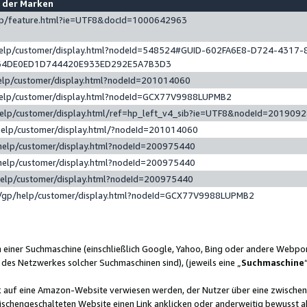
e der Marken
gp/feature.html?ie=UTF8&docId=1000642963
help/customer/display.html?nodeId=548524#GUID-602FA6E8-D724-4317-
64DE0ED1D744420E933ED292E5A7B3D3
elp/customer/display.html?nodeId=201014060
help/customer/display.html?nodeId=GCX77V9988LUPMB2
help/customer/display.html/ref=hp_left_v4_sib?ie=UTF8&nodeId=201909
help/customer/display.html/?nodeId=201014060
help/customer/display.html?nodeId=200975440
help/customer/display.html?nodeId=200975440
help/customer/display.html?nodeId=200975440
/gp/help/customer/display.html?nodeId=GCX77V9988LUPMB2
n einer Suchmaschine (einschließlich Google, Yahoo, Bing oder andere Webp
 des Netzwerkes solcher Suchmaschinen sind), (jeweils eine „
Suchmaschine
nk auf eine Amazon-Website verwiesen werden, der Nutzer über eine zwische
ischengeschalteten Website einen Link anklicken oder anderweitig bewusst a