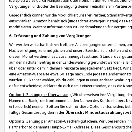
(beispielsweise durch Manipulation oder Kombination von Attributions-
Vergütungen und/oder der Beendigung deiner Teilnahme am Partnerp
Gelegentlich können wir die Möglichkeit unserer Partner, Standardv
einschränken. Amazon behält sich (ungeachtet etwaiger Fristen) das Re
modifizieren. Weitere Informationen zu Einschränkungen für Vergütung
6. Erfassung und Zahlung von Vergütungen
Wir werden wirtschaftlich vertretbare Anstrengungen unternehmen, um 
Nachverfolgung zu ermöglichen und unsere Berichte zu erstellen und di
diesem Monat verdient hast, zusammengefasst sind. Standardvergütung
auf den nächsten Betrag in der Landeswährung gerundet werden (z. B. C
über oder unter dem in deiner Preiskarte angegebenen Satz liegt. Wir
eine Amazon-Webseite etwa 60 Tage nach Ende jedes Kalendermonats, i
wurden. Du kannst wählen, ob du Zahlungen in einer anderen Währung
dafür entscheidest, erklärst du dich damit einverstanden, dass die K
Option 1: Zahlung per Überweisung.
Wir überweisen Ihre Vergütung dir
Namen der Bank, die Kontonummer, den Namen des Kontoinhabers bzw. a
erforderlich) nennen. Sollten Sie sich für diese Option entscheiden, be
fällige Gesamtbetrag den in der
Übersicht Mindestauszahlungsbet
Option 2: Zahlung per Amazon-Geschenkgutschein.
Wir übersenden Ihne
Partnerkonto genannte Haupt-E-Mail-Adresse. Diese Geschenkgutschei