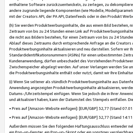
enthaltene Software zurückzuentwickeln, zu zerlegen, zu dekompilier
andere zugrunde liegende Komponenten (wie Modelle, Modellparameter
mit der Creators API, der PA API, Datenfeeds oder in den Produkt Werb
(h) Sie werden Produktwerbungsinhalte, die aus einem Bild bestehen, ni
Zeitraum von bis zu 24 Stunden einen Link auf Produktwerbungsinhalte
die nicht aus Bildern bestehen, für einen Zeitraum von bis zu 24 Stund
Ablauf dieses Zeitraums durch entsprechende Anfrage an die Creators 
Produktwerbungsinhalte aktualisieren und neu darstellen. Sofern wir Ih
Standardidentifikationsnummern (ASINs) für einen unbestimmten Zeitra
Kundenanwendung, dürfen unbeschadet des Vorstehenden Produktwerbu
Zwischenspeicher abgelegt werden. Auf unser Verlangen werden Sie un
die Produktwerbungsinhalte enthält oder nutzt, damit wir Ihre Einhalt
(i) Wenn Sie seltener als stündlich Produktwerbungsinhalte aus Datenfe
Anwendung angezeigten Produktwerbungsinhalte aktualisieren, werden 
Datums-/Uhrzeitstempel einfügen. Wenn Sie jedoch die in Ihrer Anwe
und aktualisiert haben, kann der Datumsteil des Stempels entfallen. Dies
• Preis auf [Amazon-Website einfügen]: [EUR/GBP] 32,77 (Stand 07.01.
• Preis auf [Amazon-Website einfügen]: [EUR/GBP] 32,77 (Stand 14:11 
Außerdem müssen Sie den folgenden Haftungsausschluss entweder neb
ein Pop-up-Fenster, ein Pop-up-Skript oder ein sonstiges vergleichba