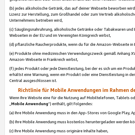
(b) jedes alkoholische Getränk, das auf deiner Webseite beworben wird
Lizenz zur Herstellung, zum Großhandel oder zum Vertrieb alkoholisch
Unternehmens betrieben wird,
(c) Säuglingsnahruhrung, alkoholische Getränke oder Tabakwaren und E
Webseiten in der EU und im Vereinigten Königreich wirbst,
(d) pflanzliche Raucherprodukte, wenn du für die Amazon-Webseite in B
(e) Produkte ohne medizinischen Verwendungszweck gemäß Anhang XVI 
Amazon-Webseite in Frankreich wirbst,
(f) jedes Produkt oder jede Dienstleistung, bei der es sich um ein Prod
erhältst eine Warnung, wenn ein Produkt oder eine Dienstleistung in de
Central ausgeschlossen ist.
Richtlinie für Mobile Anwendungen im Rahmen de
Wenn Ihre Website eine für die Nutzung auf Mobiltelefonen, Tablets 
„
Mobile Anwendung
“) enthält, gilt Folgendes:
(a) Ihre Mobile Anwendung muss in den App-Stores von Google Play, A
(b) Ihre Mobile Anwendung muss kostenlos heruntergeladen werden könn
(c) Ihre Mobile Anwendung muss originäre Inhalte haben,