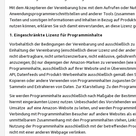
Mit dem Akzeptieren der Vereinbarung bzw. mit dem Aufrufen oder Nutz
Anwendungsprogrammierschnittstellen und anderer Tools (zusammen die
Texten und sonstigen Informationen und Inhalten in Bezug auf Produkte
nutzen können, erklären Sie sich damit einverstanden, an diese Lizenz 
1. Eingeschränkte Lizenz für Programminhalte
Vorbehaltlich der Bedingungen der Vereinbarung und ausschließlich z
Einhaltung der Vereinbarung (einschließlich dieser Lizenz und der ande
nicht übertragbare, nicht unterlizenzierbare, nicht exklusive, gebühren
anzuzeigen; (b) nur diejenigen der Amazon-Marken zu verwenden (wie in 
Programminhalte, ausschließlich auf Ihrer Website und in Übereinstimmu
API, Datenfeeds und Produkt-Werbeinhalte ausschließlich gemäß den Spe
Kopieren oder andere Verwenden von Programminhalten zugunsten Dri
Sammeln und Extrahieren von Daten. Zur Klarstellung: Zu den Program
Sie werden Programminhalte ausschließlich nach Maßgabe der Besti
hiermit eingeräumten Lizenz nutzen. Unbeschadet des Vorstehenden we
Umsätze auf eine Amazon-Website zu leiten, und werden Programminhal
Verbindung mit Programminhalten Besucher auf andere Websites als ein
unmittelbarem Zusammenhang mit den Programminhalten stehen, Links z
Nutzung der Programminhalte ausschließlich mit der betreffenden Pr
nicht mit einer anderen Webpage verlinken.