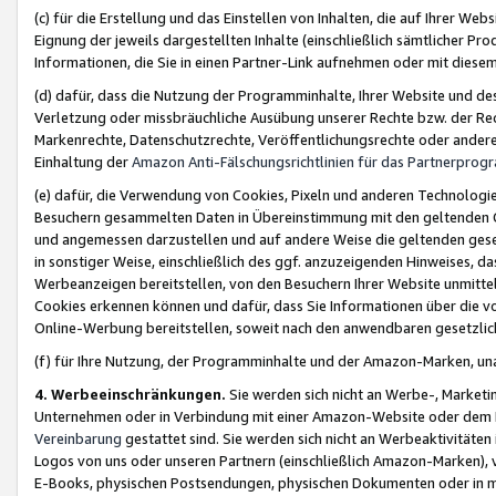
(c) für die Erstellung und das Einstellen von Inhalten, die auf Ihrer We
Eignung der jeweils dargestellten Inhalte (einschließlich sämtlicher 
Informationen, die Sie in einen Partner-Link aufnehmen oder mit diese
(d) dafür, dass die Nutzung der Programminhalte, Ihrer Website und des 
Verletzung oder missbräuchliche Ausübung unserer Rechte bzw. der Recht
Markenrechte, Datenschutzrechte, Veröffentlichungsrechte oder anderer
Einhaltung der
Amazon Anti-Fälschungsrichtlinien für das Partnerpro
(e) dafür, die Verwendung von Cookies, Pixeln und anderen Technologien
Besuchern gesammelten Daten in Übereinstimmung mit den geltenden Ge
und angemessen darzustellen und auf andere Weise die geltenden geset
in sonstiger Weise, einschließlich des ggf. anzuzeigenden Hinweises, d
Werbeanzeigen bereitstellen, von den Besuchern Ihrer Website unmitte
Cookies erkennen können und dafür, dass Sie Informationen über die v
Online-Werbung bereitstellen, soweit nach den anwendbaren gesetzlic
(f) für Ihre Nutzung, der Programminhalte und der Amazon-Marken, u
4. Werbeeinschränkungen.
Sie werden sich nicht an Werbe-, Market
Unternehmen oder in Verbindung mit einer Amazon-Website oder dem Pa
Vereinbarung
gestattet sind. Sie werden sich nicht an Werbeaktivitäten
Logos von uns oder unseren Partnern (einschließlich Amazon-Marken), 
E-Books, physischen Postsendungen, physischen Dokumenten oder in 