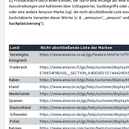
(c) Produktkäufe durch einen Kunden, der durch eine Anzeige auf eine 
Ausschreibungen und Auktionen über Schlagwörter, Suchbegriffe oder 
oder eine andere Amazon-Marke (vgl. die nicht abschließende Liste un
buchstabierte Varianten dieser Wörter (z. B. „ammazon“, „amaozn“ und „
Suchplatzierung
”);
Land
Nicht abschließende Liste der Marken
Vereinigtes
https://www.amazon.co.uk/gp/feature.html?ie=U
Königreich
Frankreich
https://www.amazon.fr/gp/help/customer/displa
E78834F9BA58__SECTION_64DE0ED1D744420E9
Italien
https://www.amazon.it/gp/help/customer/display
Irland
https://www.amazon.ie/gp/help/customer/displa
Niederlande
https://www.amazon.nl/gp/help/customer/display
Spanien
https://www.amazon.es/gp/help/customer/display
Deutschland
https://www.amazon.de/gp/help/customer/displa
Schweden
https://www.amazon.de/gp/help/customer/displa
Polen
https://www.amazon.pl/gp/help/customer/display
Belgien
https://www.amazon.com.be/gp/help/customer/d