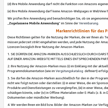
(d) Ihre Mobile Anwendung darf nicht die Funktion von Amazons eige
(e) Ihre Mobile Anwendung darf keine Amazon-Webpages in WebView 
Wir prüfen Ihre Anwendung und benachrichtigen Sie, ob sie angenomm
„
Zugelassene Mobile Anwendung
“ im Sinne der
Vereinbarung
.
Markenrichtlinien für das 
Diese Richtlinien gelten für die Nutzung der Marken, die wir Ihnen als 
müssen jederzeit strikt eingehalten werden, und jede Nutzung der Ama
Lizenzen bezüglich Ihrer Nutzung der Amazon-Marken.
1. SIE DÜRFEN DIE AMAZON-MARKEN AUSSCHLIESSLICH DURCH DARS
AUF EINER AMAZON-WEBSITE MITTELS EINES ENTSPRECHENDEN PART
2. Ihre Nutzung der Amazon-Marken muss (i) im Einklang mit der aktuells
Programmdokumentation (wie im
Vergütungskatalog
definiert) erfolg
3. Sie dürfen die Amazon-Marken ausschließlich für den in der Progr
nicht wie folgt nutzen oder darstellen: (i) in einer Weise, die ein Spo
Produkte und Dienstleistungen zu verunglimpfen, (iii) in einer Weise
schädigen könnte, oder (iv) in Offline-Materialien oder E-Mails (z. B.
Dokumenten oder mündlicher Werbung).
4. Wir werden Ihnen ein Bild bzw. Bilder der Amazon-Marken zur Verfüg