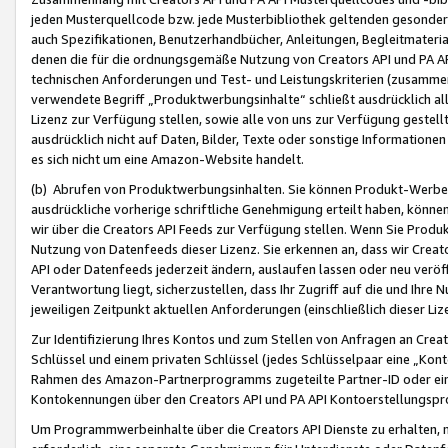
jeden Musterquellcode bzw. jede Musterbibliothek geltenden gesonder
auch Spezifikationen, Benutzerhandbücher, Anleitungen, Begleitmaterial
denen die für die ordnungsgemäße Nutzung von Creators API und PA A
technischen Anforderungen und Test- und Leistungskriterien (zusammen
verwendete Begriff „Produktwerbungsinhalte“ schließt ausdrücklich al
Lizenz zur Verfügung stellen, sowie alle von uns zur Verfügung gestel
ausdrücklich nicht auf Daten, Bilder, Texte oder sonstige Informatione
es sich nicht um eine Amazon-Website handelt.
(b) Abrufen von Produktwerbungsinhalten. Sie können Produkt-Werbein
ausdrückliche vorherige schriftliche Genehmigung erteilt haben, könn
wir über die Creators API Feeds zur Verfügung stellen. Wenn Sie Produk
Nutzung von Datenfeeds dieser Lizenz. Sie erkennen an, dass wir Creat
API oder Datenfeeds jederzeit ändern, auslaufen lassen oder neu veröffe
Verantwortung liegt, sicherzustellen, dass Ihr Zugriff auf die und Ihr
jeweiligen Zeitpunkt aktuellen Anforderungen (einschließlich dieser Liz
Zur Identifizierung Ihres Kontos und zum Stellen von Anfragen an Crea
Schlüssel und einem privaten Schlüssel (jedes Schlüsselpaar eine „Kon
Rahmen des Amazon-Partnerprogramms zugeteilte Partner-ID oder ein
Kontokennungen über den Creators API und PA API Kontoerstellungspro
Um Programmwerbeinhalte über die Creators API Dienste zu erhalten, m