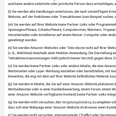
und keine andere natürliche oder juristische Person dazu ermächtigen, a
(l) Sie werden alle Handlungen unterlassen, die nach vernünftigem Erme
Website, auf der Funktionen oder Transaktionen (zum Beispiel suchen, s
(m) Sie werden auf Ihrer Website keine Partner-Links oder Programmin
Spionagesoftware, Schadsoftware, Computerviren, Würmern, Trojaner
Herunterladen oder Installieren auf einem Nutzer-Computer oder ande
genehmigt wurden.
(n) Sie werden Amazon-Websites oder Teile davon nicht auf Ihrer Websi
(z. B., WebView) innerhalb einer Mobilen Anwendung. Die Darstellung ein
Teilnahmevoraussetzungen stellt jedoch keinen Verstoß gegen diese Zif
(o) Sie werden keine Partner-Links oder andere Inhalte, die eine Am
Werbeseiten oder Layer-Werbung einstellen oder bereitstellen, mit Au
bewerben, die eng mit dem auf Ihrer Website befindlichen Material z
(p) Sie werden in Inhalte, die Sie auf einer Amazon-Website platzier
Werbediensten oder in einer Kundenbewertung, einem Forum, einem Wun
einer Amazon-Website verfügbaren Kontext) keine Partner-Links integr
(q) Sie werden nicht versuchen, den
Vergütungskatalog
zu umgehen oder
dass sich eine Webpage einer Amazon-Website im Browser eines Kunden 
(r) Sie werden nicht versuchen, Internetverkehr (Traffic) oder Vergü