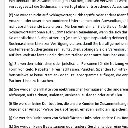
Werbeinhalte im Zusammenhang mit Suchergebnissen verwendet werden,
vorausgesetzt die Suchmaschine verfügt über entsprechende Ausschlu
(f) Sie werden nicht auf Schlagwörter, Suchbegriffe oder andere Ident
Amazon oder unseren verbundenen Unternehmen oder Abwandlungen bzw
nicht abschließende Liste unserer Marken entnehmen Sie bitte der Nich
Schlagwortauktionen auf Suchmaschinen teilnehmen, wenn die sich da
Kostenpflichtige Suchplatzierung (wie im
Vergütungskatalog
definiert
Suchmaschinen Links zur Verfügung stellen, damit Sie bei allgemeinen I
kostenfreien Suchergebnissen) auftauchen, solange Sie die
Vereinbaru
auf Ihre Website leiten und nicht unmittelbar oder mittelbar über eine
(g) Sie werden natürlichen oder juristischen Personen für die Nutzung 
Form von Geld, Rabatten, Preisnachlässen, Punkten, Spenden für Hilfs
beispielsweise keine Prämien- oder Treueprogramme auflegen, die Anrei
Partner-Links zu besuchen.
(h) Sie werden die Inhalte von elektronischen Formularen oder anderem M
abfangen, aufzeichnen, umleiten, auslesen, auslegen oder ausfüllen.
(i) Sie werden keine Kontodaten, die unsere Kunden im Zusammenhang 
Kunden der Amazon-Websites), abfragen, erheben, einholen, speichern,
(j) Sie werden Funktionen von Schaltflächen, Links oder andere Funkti
(k) Sie werden keine Bestellungen oder andere Geschäfte über eine Ama