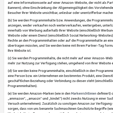
auf eine Informationsseite auf einer Amazon-Website, der nicht als Part
Bannern); ohne Einschränkung der Allgemeingültigkeit des Vorstehende
Besucher Ihrer Website unsichtbar, unlesbar oder unentzifferbar mache
(b) Sie werden Programminhalte bzw. Anwendungen, die Programminhalt
anzeigen, weder verkaufen noch weiterverkaufen, weitergeben, unterli
innerhalb von Werbung außerhalb Ihrer Website (einschließlich Werbun
Website oder einem Dienst (einschließlich Social Networking-Website
Rechte an den Programminhalten oder auf die Programminhalte an eine a
übertragen müssten, und Sie werden keine mit Ihrem Partner-Tag formati
Ihre Website ist.
(c) Sie werden Programminhalte, die nicht mehr auf einer Amazon-Websit
mehr zur Nutzung zur Verfügung stehen, umgehend von Ihrer Website e
(d) Sie werden keine Programminhalte, einschließlich in den Programmin
eine Person bzw. ein Unternehmen ein bestimmtes Produkt, eine Dienstle
geschäftlichen Beziehung oder Verbindung zu diesen steht (einschließli
Programminhalten).
(e) Sie werden Amazon-Marken (wie in den
Markenrichtlinien
definiert) 
„ammazon“, „amaozn“ und „kindel“) nicht zwecks Nutzung in einer Suc
Versuch unternehmen). Zusätzlich zu sonstigen Amazon zur Verfügung 
sorgen, dass von uns benannte Suchmaschinen Geschützte Begriffe (wie 