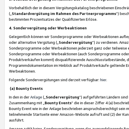
Vorbehaltlich der in diesem Vergütungskatalog beschriebenen Einschr
(„
Standardvergütung im Rahmen des Partnerprogramms
“) besc
bestimmten Prozentsatzes der Qualifizierten Erlöse.
4. Sondervergütung oder Werbeaktionen
Gelegentlich können wir Sonderprogramme oder Werbeaktionen auflegen,
oder alternative Vergütung („
Sondervergütung
”) zu verdienen. Amazo
Sonderprogramme oder Werbeaktionen jederzeit ganz oder teilweise einz
Sonderprogramme oder Werbeaktionen (auch Sonderprogramme oder We
Produktverkäufen kommt) disqualifizierende Ausschlusstatbestände, di
Programmdokumentation im Hinblick auf Produktverkäufe geltende E
Werbeaktionen.
Folgende Sondervergütungen sind derzeit verfügbar:
hier
.
(a) Bounty Events
In den in der
Anlage
(„
Sondervergütung
“) aufgeführten Ländern sind
Zusammenhang mit „
Bounty Events
“ die in dieser Ziffer 4 (a) besch
Bounty Event wie in der Anlage beschrieben anspruchsberechtigt sein mu
teilnehmende Startseite einer Amazon-Website aufruft und (2) der Kun
ausführt.
Amazon zahlt keine Sondervergütung, wenn das zugrundeliegende Boun