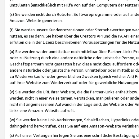
umzuleiten (einschließlich mit Hilfe von auf den Computern der Nutzer i
(s) Sie werden nicht durch Roboter, Softwareprogramme oder auf andere
Amazon-Website generieren.
(t) Sie werden unsere Kundenrezensionen oder Sternebewertungen wed
nutzen, es sei denn, Sie haben über die Creators API und die PA API e
erfüllen die in der Lizenz beschriebenen Voraussetzungen für die Nutzu
(u) Sie werden weder unmittelbar noch mittelbar über Partner-Links P
oder zu Nutzung durch eine andere natürliche oder juristische Person,
Geschäftspartnern nicht gestatten bzw. diese nicht dazu auffordern od
andere natürliche oder juristische Person, unmittelbar oder mittelbar
zu Wiederverkaufs- oder gewerblichen Zwecken (gleich welcher Art) 
auf Ihrer Website zum Wiederverkauf oder für gewerbliche Nutzungen 
(v) Sie werden die URL Ihrer Website, die die Partner-Links enthält b
werden, nicht in einer Weise tarnen, verstecken, manipulieren oder and
nicht mit angemessenem Aufwand in der Lage sind, die Website oder A
Links eine Amazon-Website aufruft.
(w) Sie werden keine Link-Verkürzungen, Schaltflächen, Hyperlinks ode
dahingehend hervorrufen, dass Sie auf eine Amazon-Website verlinken
(x) Auf unser Verlangen hin legen Sie uns eine schriftliche Bestätigung