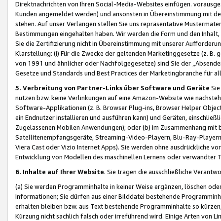
Direktnachrichten von Ihren Social-Media-Websites einfügen. vorausg
Kunden angemeldet werden) und ansonsten in Übereinstimmung mit der
stehen. Auf unser Verlangen stellen Sie uns repräsentative Mustermater
Bestimmungen eingehalten haben. Wir werden die Form und den Inhalt, di
Sie die Zertifizierung nicht in Übereinstimmung mit unserer Aufforderu
Klarstellung: (i) Für die Zwecke der geltenden Marketinggesetze (z. 
von 1991 und ähnlicher oder Nachfolgegesetze) sind Sie der „Absender“ j
Gesetze und Standards und Best Practices der Marketingbranche für 
5. Verbreitung von Partner-Links über Software und Geräte
Sie
nutzen bzw. keine Verlinkungen auf eine Amazon-Website wie nachsteh
Software-Applikationen (z. B. Browser Plug-ins, Browser Helper Objec
ein Endnutzer installieren und ausführen kann) und Geräten, einschlie
Zugelassenen Mobilen Anwendungen); oder (b) im Zusammenhang mit bzw.
Satellitenempfangsgeräte, Streaming-Video-Playern, Blu-Ray-Playern 
Viera Cast oder Vizio Internet Apps). Sie werden ohne ausdrückliche v
Entwicklung von Modellen des maschinellen Lernens oder verwandter 
6. Inhalte auf Ihrer Website
. Sie tragen die ausschließliche Verantwo
(a) Sie werden Programminhalte in keiner Weise ergänzen, löschen oder
Informationen; Sie dürfen aus einer Bilddatei bestehende Programminhal
erhalten bleiben bzw. aus Text bestehende Programminhalte so kürzen, 
Kürzung nicht sachlich falsch oder irreführend wird. Einige Arten von L