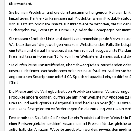
überwachen).
Sie können Produkte (und die damit zusammenhängenden Partner-Links)
hinzufügen. Partner-Links müssen auf Produkte (wie im Produktkatalog de
sich zusätzlich originäre Inhalte auf Ihrer Website befinden, die für 
Suchergebnisse, Events (z. B. Prime Day) oder die Homepages bestimmte
Sie müssen sämtliche Links und damit zusammenhängende Verweise auf z
Werbeaktion auf der jeweiligen Amazon-Website endet. Falls Sie beisp
einstellen und darauf hinweisen, dass Amazon auf ausgewählte Kleidun
Preisnachlass in Höhe von 15 % von Ihrer Website entfernen, sobald di
Sie dürfen keine unzutreffenden, überschwänglichen, täuschenden od
unsere Richtlinien, Werbeaktionen oder Preise aufstellen. Stellen Sie 
angebotenen Smartphone mit 64 GB Speicherkapazität ein, so dürfen S
führt.
Die Preise und die Verfügbarkeit von Produkten können Veränderungen 
Produkte ändern können, dürfen Sie auf Ihrer Website nur Angaben zu P
Preisen und Verfügbarkeit dargestellt sind bedienen oder (b) Sie Daten
der Lizenz festgelegten Anforderungen für die Nutzung von PA API einh
Ferner müssen Sie, falls Sie Preise für ein Produkt auf Ihrer Website in 
einer Preisvergleichsmaschine) zusammen mit Preisen für das gleiche o
außerhalb der Amazon-Website angeboten werden, jeweils den niedrigst