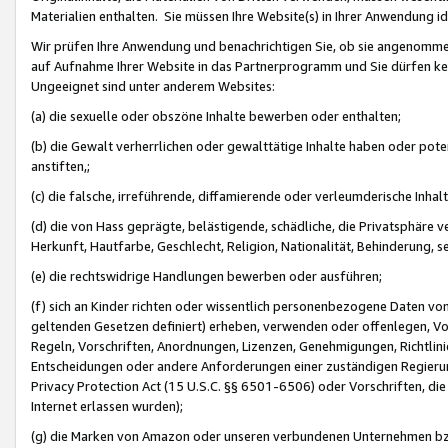
Materialien enthalten. Sie müssen Ihre Website(s) in Ihrer Anwendung ide
Wir prüfen Ihre Anwendung und benachrichtigen Sie, ob sie angenommen
auf Aufnahme Ihrer Website in das Partnerprogramm und Sie dürfen kei
Ungeeignet sind unter anderem Websites:
(a) die sexuelle oder obszöne Inhalte bewerben oder enthalten;
(b) die Gewalt verherrlichen oder gewalttätige Inhalte haben oder pot
anstiften,;
(c) die falsche, irreführende, diffamierende oder verleumderische Inha
(d) die von Hass geprägte, belästigende, schädliche, die Privatsphäre v
Herkunft, Hautfarbe, Geschlecht, Religion, Nationalität, Behinderung, 
(e) die rechtswidrige Handlungen bewerben oder ausführen;
(f) sich an Kinder richten oder wissentlich personenbezogene Daten vo
geltenden Gesetzen definiert) erheben, verwenden oder offenlegen, Vo
Regeln, Vorschriften, Anordnungen, Lizenzen, Genehmigungen, Richtlini
Entscheidungen oder andere Anforderungen einer zuständigen Regierung
Privacy Protection Act (15 U.S.C. §§ 6501-6506) oder Vorschriften, di
Internet erlassen wurden);
(g) die Marken von Amazon oder unseren verbundenen Unternehmen b