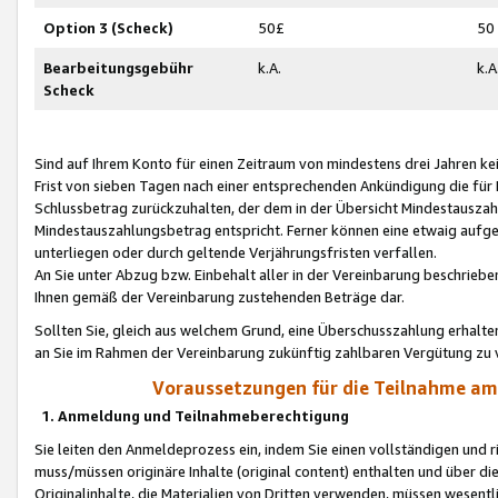
Option 3 (Scheck)
50£
50
Bearbeitungsgebühr
k.A.
k.A
Scheck
Sind auf Ihrem Konto für einen Zeitraum von mindestens drei Jahren kein
Frist von sieben Tagen nach einer entsprechenden Ankündigung die für
Schlussbetrag zurückzuhalten, der dem in der Übersicht Mindestausz
Mindestauszahlungsbetrag entspricht. Ferner können eine etwaig aufg
unterliegen oder durch geltende Verjährungsfristen verfallen.
An Sie unter Abzug bzw. Einbehalt aller in der Vereinbarung beschrieb
Ihnen gemäß der Vereinbarung zustehenden Beträge dar.
Sollten Sie, gleich aus welchem Grund, eine Überschusszahlung erhalte
an Sie im Rahmen der Vereinbarung zukünftig zahlbaren Vergütung zu 
Voraussetzungen für die Teilnahme a
1. Anmeldung und Teilnahmeberechtigung
Sie leiten den Anmeldeprozess ein, indem Sie einen vollständigen und 
muss/müssen originäre Inhalte (original content) enthalten und über d
Originalinhalte, die Materialien von Dritten verwenden, müssen wese