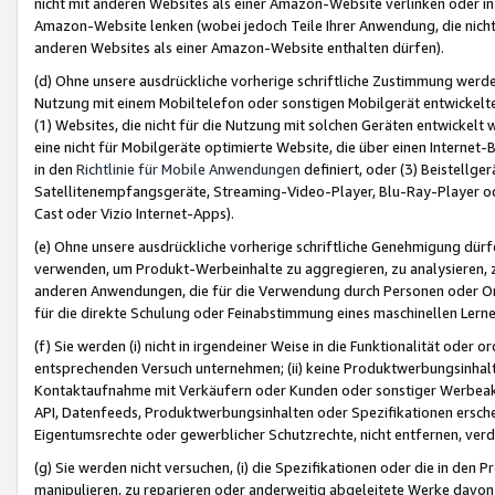
nicht mit anderen Websites als einer Amazon-Website verlinken oder i
Amazon-Website lenken (wobei jedoch Teile Ihrer Anwendung, die nich
anderen Websites als einer Amazon-Website enthalten dürfen).
(d) Ohne unsere ausdrückliche vorherige schriftliche Zustimmung werd
Nutzung mit einem Mobiltelefon oder sonstigen Mobilgerät entwickelt
(1) Websites, die nicht für die Nutzung mit solchen Geräten entwickelt
eine nicht für Mobilgeräte optimierte Website, die über einen Interne
in den
Richtlinie für Mobile Anwendungen
definiert, oder (3) Beistellge
Satellitenempfangsgeräte, Streaming-Video-Player, Blu-Ray-Player ode
Cast oder Vizio Internet-Apps).
(e) Ohne unsere ausdrückliche vorherige schriftliche Genehmigung dürfe
verwenden, um Produkt-Werbeinhalte zu aggregieren, zu analysieren, 
anderen Anwendungen, die für die Verwendung durch Personen oder Or
für die direkte Schulung oder Feinabstimmung eines maschinellen Lern
(f) Sie werden (i) nicht in irgendeiner Weise in die Funktionalität ode
entsprechenden Versuch unternehmen; (ii) keine Produktwerbungsinha
Kontaktaufnahme mit Verkäufern oder Kunden oder sonstiger Werbeaktiv
API, Datenfeeds, Produktwerbungsinhalten oder Spezifikationen erschei
Eigentumsrechte oder gewerblicher Schutzrechte, nicht entfernen, verd
(g) Sie werden nicht versuchen, (i) die Spezifikationen oder die in de
manipulieren, zu reparieren oder anderweitig abgeleitete Werke davon z