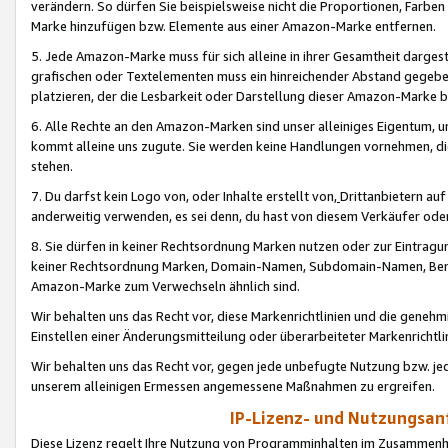
verändern. So dürfen Sie beispielsweise nicht die Proportionen, Farb
Marke hinzufügen bzw. Elemente aus einer Amazon-Marke entfernen.
5. Jede Amazon-Marke muss für sich alleine in ihrer Gesamtheit darge
grafischen oder Textelementen muss ein hinreichender Abstand gegebe
platzieren, der die Lesbarkeit oder Darstellung dieser Amazon-Marke b
6. Alle Rechte an den Amazon-Marken sind unser alleiniges Eigentum, 
kommt alleine uns zugute. Sie werden keine Handlungen vornehmen, 
stehen.
7. Du darfst kein Logo von, oder Inhalte erstellt von,
Drittanbietern au
anderweitig verwenden, es sei denn, du hast von diesem Verkäufer oder
8. Sie dürfen in keiner Rechtsordnung Marken nutzen oder zur Eintragu
keiner Rechtsordnung Marken, Domain-Namen, Subdomain-Namen, Benu
Amazon-Marke zum Verwechseln ähnlich sind.
Wir behalten uns das Recht vor, diese Markenrichtlinien und die gene
Einstellen einer Änderungsmitteilung oder überarbeiteter Markenricht
Wir behalten uns das Recht vor, gegen jede unbefugte Nutzung bzw. jede 
unserem alleinigen Ermessen angemessene Maßnahmen zu ergreifen.
IP-Lizenz- und Nutzungsan
Diese Lizenz regelt Ihre Nutzung von Programminhalten im Zusammen