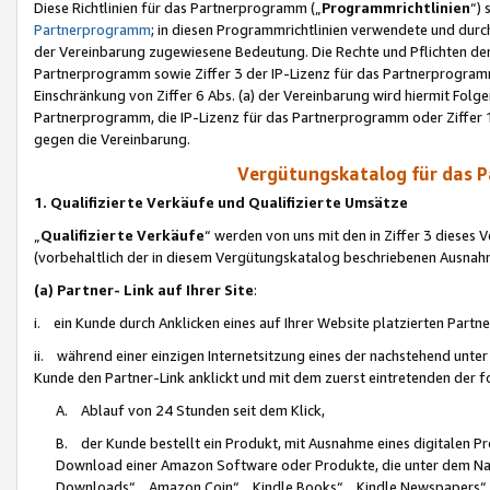
Diese Richtlinien für das Partnerprogramm („
Programmrichtlinien
“)
Partnerprogramm
; in diesen Programmrichtlinien verwendete und durch
der Vereinbarung zugewiesene Bedeutung. Die Rechte und Pflichten de
Partnerprogramm sowie Ziffer 3 der IP-Lizenz für das Partnerprogram
Einschränkung von Ziffer 6 Abs. (a) der Vereinbarung wird hiermit Fol
Partnerprogramm, die IP-Lizenz für das Partnerprogramm oder Ziffer 1
gegen die Vereinbarung.
Vergütungskatalog für das 
1. Qualifizierte Verkäufe und Qualifizierte Umsätze
„
Qualifizierte Verkäufe
“ werden von uns mit den in Ziffer 3 diese
(vorbehaltlich der in diesem Vergütungskatalog beschriebenen Ausnah
(a) Partner- Link auf Ihrer Site
:
i. ein Kunde durch Anklicken eines auf Ihrer Website platzierten Part
ii. während einer einzigen Internetsitzung eines der nachstehend unter (i)
Kunde den Partner-Link anklickt und mit dem zuerst eintretenden der f
A. Ablauf von 24 Stunden seit dem Klick,
B. der Kunde bestellt ein Produkt, mit Ausnahme eines digitalen P
Download einer Amazon Software oder Produkte, die unter dem N
Downloads“, „Amazon Coin“, „Kindle Books“, „Kindle Newspapers“, „