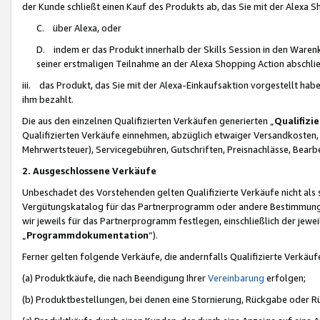
der Kunde schließt einen Kauf des Produkts ab, das Sie mit der Alexa 
C. über Alexa, oder
D. indem er das Produkt innerhalb der Skills Session in den Waren
seiner erstmaligen Teilnahme an der Alexa Shopping Action abschlie
iii. das Produkt, das Sie mit der Alexa-Einkaufsaktion vorgestellt ha
ihm bezahlt.
Die aus den einzelnen Qualifizierten Verkäufen generierten „
Qualifizi
Qualifizierten Verkäufe einnehmen, abzüglich etwaiger Versandkosten
Mehrwertsteuer), Servicegebühren, Gutschriften, Preisnachlässe, Bear
2. Ausgeschlossene Verkäufe
Unbeschadet des Vorstehenden gelten Qualifizierte Verkäufe nicht als
Vergütungskatalog für das Partnerprogramm oder andere Bestimmungen,
wir jeweils für das Partnerprogramm festlegen, einschließlich der jewe
„
Programmdokumentation
“).
Ferner gelten folgende Verkäufe, die andernfalls Qualifizierte Verkä
(a) Produktkäufe, die nach Beendigung Ihrer
Vereinbarung
erfolgen;
(b) Produktbestellungen, bei denen eine Stornierung, Rückgabe oder R