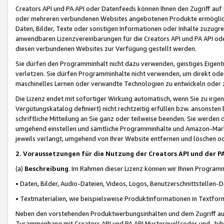
Creators API und PA API oder Datenfeeds können Ihnen den Zugriff auf D
oder mehreren verbundenen Websites angebotenen Produkte ermögliche
Daten, Bilder, Texte oder sonstigen Informationen oder Inhalte zuzugre
anwendbaren Lizenzvereinbarungen für die Creators API und PA API od
diesen verbundenen Websites zur Verfügung gestellt werden.
Sie dürfen den Programminhalt nicht dazu verwenden, geistiges Eigent
verletzen. Sie dürfen Programminhalte nicht verwenden, um direkt ode
maschinelles Lernen oder verwandte Technologien zu entwickeln oder zu
Die Lizenz endet mit sofortiger Wirkung automatisch, wenn Sie zu irg
Vergütungskatalog definiert) nicht rechtzeitig erfüllen bzw. ansonsten
schriftliche Mitteilung an Sie ganz oder teilweise beenden. Sie werden
umgehend einstellen und sämtliche Programminhalte und Amazon-Marke
jeweils verlangt, umgehend von Ihrer Website entfernen und löschen od
2. Voraussetzungen für die Nutzung der Creators API und der P
(a)
Beschreibung
. Im Rahmen dieser Lizenz können wir Ihnen Programmi
• Daten, Bilder, Audio-Dateien, Videos, Logos, Benutzerschnittstellen-
• Textmaterialien, wie beispielsweise Produktinformationen in Textfor
Neben den vorstehenden Produktwerbungsinhalten und dem Zugriff auf 
Zusammenhang mit Creators API und PA API Musterquellcodes und -bibli