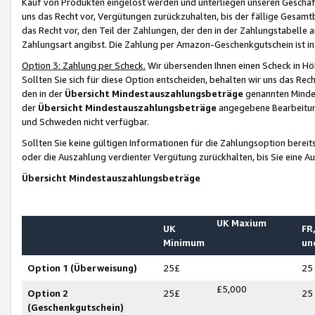
Kauf von Produkten eingelöst werden und unterliegen unseren Geschäf
uns das Recht vor, Vergütungen zurückzuhalten, bis der fällige Gesamt
das Recht vor, den Teil der Zahlungen, der den in der Zahlungstabelle 
Zahlungsart angibst. Die Zahlung per Amazon-Geschenkgutschein ist in
Option 3: Zahlung per Scheck.
Wir übersenden Ihnen einen Scheck in Höh
Sollten Sie sich für diese Option entscheiden, behalten wir uns das Rec
den in der
Übersicht Mindestauszahlungsbeträge
genannten Mindest
der
Übersicht Mindestauszahlungsbeträge
angegebene Bearbeitung
und Schweden nicht verfügbar.
Sollten Sie keine gültigen Informationen für die Zahlungsoption bereit
oder die Auszahlung verdienter Vergütung zurückhalten, bis Sie eine A
Übersicht Mindestauszahlungsbeträge
UK Maxium
UK
FR,
Minimum
un
Option 1 (Überweisung)
25£
25
£5,000
Option 2
25£
25
(Geschenkgutschein)