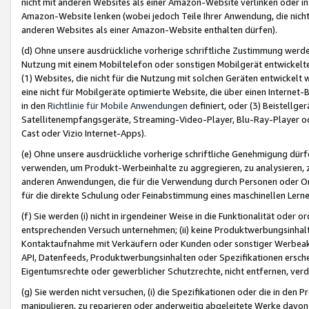
nicht mit anderen Websites als einer Amazon-Website verlinken oder i
Amazon-Website lenken (wobei jedoch Teile Ihrer Anwendung, die nich
anderen Websites als einer Amazon-Website enthalten dürfen).
(d) Ohne unsere ausdrückliche vorherige schriftliche Zustimmung werd
Nutzung mit einem Mobiltelefon oder sonstigen Mobilgerät entwickelt
(1) Websites, die nicht für die Nutzung mit solchen Geräten entwickelt
eine nicht für Mobilgeräte optimierte Website, die über einen Interne
in den
Richtlinie für Mobile Anwendungen
definiert, oder (3) Beistellge
Satellitenempfangsgeräte, Streaming-Video-Player, Blu-Ray-Player ode
Cast oder Vizio Internet-Apps).
(e) Ohne unsere ausdrückliche vorherige schriftliche Genehmigung dürfe
verwenden, um Produkt-Werbeinhalte zu aggregieren, zu analysieren, 
anderen Anwendungen, die für die Verwendung durch Personen oder Or
für die direkte Schulung oder Feinabstimmung eines maschinellen Lern
(f) Sie werden (i) nicht in irgendeiner Weise in die Funktionalität ode
entsprechenden Versuch unternehmen; (ii) keine Produktwerbungsinha
Kontaktaufnahme mit Verkäufern oder Kunden oder sonstiger Werbeaktiv
API, Datenfeeds, Produktwerbungsinhalten oder Spezifikationen erschei
Eigentumsrechte oder gewerblicher Schutzrechte, nicht entfernen, verd
(g) Sie werden nicht versuchen, (i) die Spezifikationen oder die in de
manipulieren, zu reparieren oder anderweitig abgeleitete Werke davon z