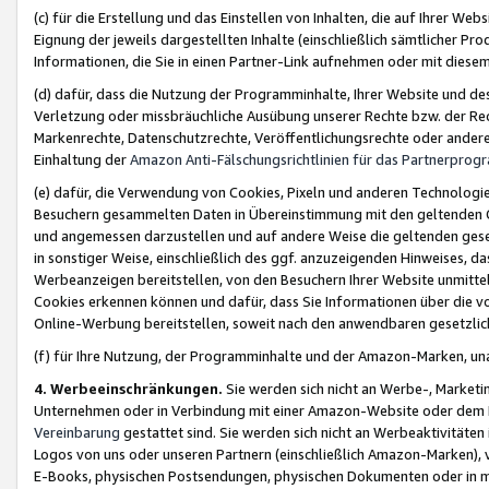
(c) für die Erstellung und das Einstellen von Inhalten, die auf Ihrer We
Eignung der jeweils dargestellten Inhalte (einschließlich sämtlicher 
Informationen, die Sie in einen Partner-Link aufnehmen oder mit diese
(d) dafür, dass die Nutzung der Programminhalte, Ihrer Website und des 
Verletzung oder missbräuchliche Ausübung unserer Rechte bzw. der Recht
Markenrechte, Datenschutzrechte, Veröffentlichungsrechte oder anderer
Einhaltung der
Amazon Anti-Fälschungsrichtlinien für das Partnerpro
(e) dafür, die Verwendung von Cookies, Pixeln und anderen Technologien
Besuchern gesammelten Daten in Übereinstimmung mit den geltenden Ge
und angemessen darzustellen und auf andere Weise die geltenden geset
in sonstiger Weise, einschließlich des ggf. anzuzeigenden Hinweises, d
Werbeanzeigen bereitstellen, von den Besuchern Ihrer Website unmitte
Cookies erkennen können und dafür, dass Sie Informationen über die v
Online-Werbung bereitstellen, soweit nach den anwendbaren gesetzlic
(f) für Ihre Nutzung, der Programminhalte und der Amazon-Marken, u
4. Werbeeinschränkungen.
Sie werden sich nicht an Werbe-, Market
Unternehmen oder in Verbindung mit einer Amazon-Website oder dem Pa
Vereinbarung
gestattet sind. Sie werden sich nicht an Werbeaktivitäten
Logos von uns oder unseren Partnern (einschließlich Amazon-Marken), 
E-Books, physischen Postsendungen, physischen Dokumenten oder in 