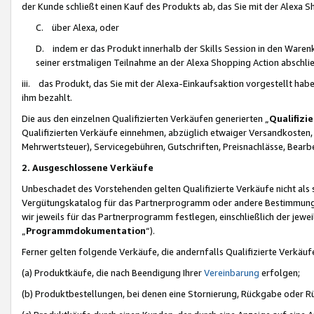
der Kunde schließt einen Kauf des Produkts ab, das Sie mit der Alexa 
C. über Alexa, oder
D. indem er das Produkt innerhalb der Skills Session in den Waren
seiner erstmaligen Teilnahme an der Alexa Shopping Action abschlie
iii. das Produkt, das Sie mit der Alexa-Einkaufsaktion vorgestellt ha
ihm bezahlt.
Die aus den einzelnen Qualifizierten Verkäufen generierten „
Qualifizi
Qualifizierten Verkäufe einnehmen, abzüglich etwaiger Versandkosten
Mehrwertsteuer), Servicegebühren, Gutschriften, Preisnachlässe, Bear
2. Ausgeschlossene Verkäufe
Unbeschadet des Vorstehenden gelten Qualifizierte Verkäufe nicht als
Vergütungskatalog für das Partnerprogramm oder andere Bestimmungen,
wir jeweils für das Partnerprogramm festlegen, einschließlich der jewe
„
Programmdokumentation
“).
Ferner gelten folgende Verkäufe, die andernfalls Qualifizierte Verkä
(a) Produktkäufe, die nach Beendigung Ihrer
Vereinbarung
erfolgen;
(b) Produktbestellungen, bei denen eine Stornierung, Rückgabe oder R