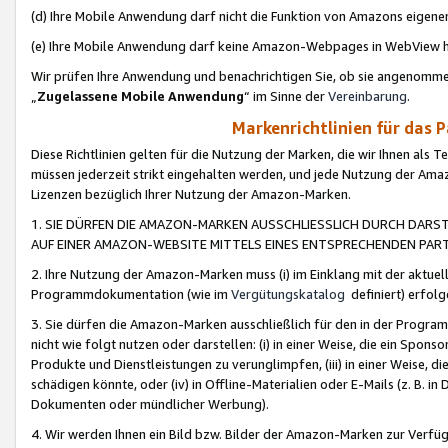
(d) Ihre Mobile Anwendung darf nicht die Funktion von Amazons eige
(e) Ihre Mobile Anwendung darf keine Amazon-Webpages in WebView 
Wir prüfen Ihre Anwendung und benachrichtigen Sie, ob sie angenomm
„
Zugelassene Mobile Anwendung
“ im Sinne der
Vereinbarung
.
Markenrichtlinien für das 
Diese Richtlinien gelten für die Nutzung der Marken, die wir Ihnen als 
müssen jederzeit strikt eingehalten werden, und jede Nutzung der Ama
Lizenzen bezüglich Ihrer Nutzung der Amazon-Marken.
1. SIE DÜRFEN DIE AMAZON-MARKEN AUSSCHLIESSLICH DURCH DARS
AUF EINER AMAZON-WEBSITE MITTELS EINES ENTSPRECHENDEN PART
2. Ihre Nutzung der Amazon-Marken muss (i) im Einklang mit der aktuells
Programmdokumentation (wie im
Vergütungskatalog
definiert) erfolg
3. Sie dürfen die Amazon-Marken ausschließlich für den in der Progr
nicht wie folgt nutzen oder darstellen: (i) in einer Weise, die ein Spo
Produkte und Dienstleistungen zu verunglimpfen, (iii) in einer Weise
schädigen könnte, oder (iv) in Offline-Materialien oder E-Mails (z. B.
Dokumenten oder mündlicher Werbung).
4. Wir werden Ihnen ein Bild bzw. Bilder der Amazon-Marken zur Verfüg