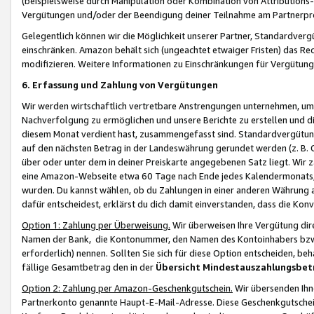
(beispielsweise durch Manipulation oder Kombination von Attributions-
Vergütungen und/oder der Beendigung deiner Teilnahme am Partnerp
Gelegentlich können wir die Möglichkeit unserer Partner, Standardv
einschränken. Amazon behält sich (ungeachtet etwaiger Fristen) das Re
modifizieren. Weitere Informationen zu Einschränkungen für Vergütung
6. Erfassung und Zahlung von Vergütungen
Wir werden wirtschaftlich vertretbare Anstrengungen unternehmen, um 
Nachverfolgung zu ermöglichen und unsere Berichte zu erstellen und di
diesem Monat verdient hast, zusammengefasst sind. Standardvergütung
auf den nächsten Betrag in der Landeswährung gerundet werden (z. B. C
über oder unter dem in deiner Preiskarte angegebenen Satz liegt. Wir
eine Amazon-Webseite etwa 60 Tage nach Ende jedes Kalendermonats, i
wurden. Du kannst wählen, ob du Zahlungen in einer anderen Währung
dafür entscheidest, erklärst du dich damit einverstanden, dass die K
Option 1: Zahlung per Überweisung.
Wir überweisen Ihre Vergütung dir
Namen der Bank, die Kontonummer, den Namen des Kontoinhabers bzw. a
erforderlich) nennen. Sollten Sie sich für diese Option entscheiden, be
fällige Gesamtbetrag den in der
Übersicht Mindestauszahlungsbet
Option 2: Zahlung per Amazon-Geschenkgutschein.
Wir übersenden Ihne
Partnerkonto genannte Haupt-E-Mail-Adresse. Diese Geschenkgutschei