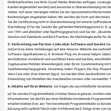
Direktnachrichten von Ihren Social-Media-Websites einfügen. vorausg
Kunden angemeldet werden) und ansonsten in Übereinstimmung mit der
stehen. Auf unser Verlangen stellen Sie uns repräsentative Mustermater
Bestimmungen eingehalten haben. Wir werden die Form und den Inhalt, di
Sie die Zertifizierung nicht in Übereinstimmung mit unserer Aufforderu
Klarstellung: (i) Für die Zwecke der geltenden Marketinggesetze (z. 
von 1991 und ähnlicher oder Nachfolgegesetze) sind Sie der „Absender“ j
Gesetze und Standards und Best Practices der Marketingbranche für 
5. Verbreitung von Partner-Links über Software und Geräte
Sie
nutzen bzw. keine Verlinkungen auf eine Amazon-Website wie nachsteh
Software-Applikationen (z. B. Browser Plug-ins, Browser Helper Objec
ein Endnutzer installieren und ausführen kann) und Geräten, einschlie
Zugelassenen Mobilen Anwendungen); oder (b) im Zusammenhang mit bzw.
Satellitenempfangsgeräte, Streaming-Video-Playern, Blu-Ray-Playern 
Viera Cast oder Vizio Internet Apps). Sie werden ohne ausdrückliche v
Entwicklung von Modellen des maschinellen Lernens oder verwandter 
6. Inhalte auf Ihrer Website
. Sie tragen die ausschließliche Verantwo
(a) Sie werden Programminhalte in keiner Weise ergänzen, löschen oder
Informationen; Sie dürfen aus einer Bilddatei bestehende Programminhal
erhalten bleiben bzw. aus Text bestehende Programminhalte so kürzen, 
Kürzung nicht sachlich falsch oder irreführend wird. Einige Arten von L