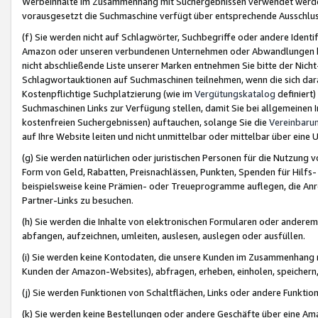
Werbeinhalte im Zusammenhang mit Suchergebnissen verwendet werden,
vorausgesetzt die Suchmaschine verfügt über entsprechende Ausschlu
(f) Sie werden nicht auf Schlagwörter, Suchbegriffe oder andere Ident
Amazon oder unseren verbundenen Unternehmen oder Abwandlungen bzw
nicht abschließende Liste unserer Marken entnehmen Sie bitte der Nich
Schlagwortauktionen auf Suchmaschinen teilnehmen, wenn die sich da
Kostenpflichtige Suchplatzierung (wie im
Vergütungskatalog
definiert
Suchmaschinen Links zur Verfügung stellen, damit Sie bei allgemeinen I
kostenfreien Suchergebnissen) auftauchen, solange Sie die
Vereinbaru
auf Ihre Website leiten und nicht unmittelbar oder mittelbar über eine
(g) Sie werden natürlichen oder juristischen Personen für die Nutzung 
Form von Geld, Rabatten, Preisnachlässen, Punkten, Spenden für Hilfs
beispielsweise keine Prämien- oder Treueprogramme auflegen, die Anrei
Partner-Links zu besuchen.
(h) Sie werden die Inhalte von elektronischen Formularen oder anderem M
abfangen, aufzeichnen, umleiten, auslesen, auslegen oder ausfüllen.
(i) Sie werden keine Kontodaten, die unsere Kunden im Zusammenhang 
Kunden der Amazon-Websites), abfragen, erheben, einholen, speichern,
(j) Sie werden Funktionen von Schaltflächen, Links oder andere Funkti
(k) Sie werden keine Bestellungen oder andere Geschäfte über eine Ama