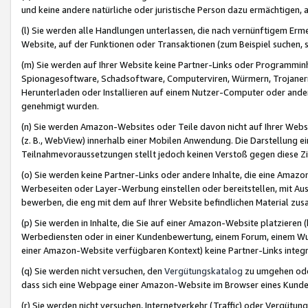
und keine andere natürliche oder juristische Person dazu ermächtigen, a
(l) Sie werden alle Handlungen unterlassen, die nach vernünftigem Erme
Website, auf der Funktionen oder Transaktionen (zum Beispiel suchen, s
(m) Sie werden auf Ihrer Website keine Partner-Links oder Programmin
Spionagesoftware, Schadsoftware, Computerviren, Würmern, Trojaner
Herunterladen oder Installieren auf einem Nutzer-Computer oder ande
genehmigt wurden.
(n) Sie werden Amazon-Websites oder Teile davon nicht auf Ihrer Websi
(z. B., WebView) innerhalb einer Mobilen Anwendung. Die Darstellung ein
Teilnahmevoraussetzungen stellt jedoch keinen Verstoß gegen diese Zif
(o) Sie werden keine Partner-Links oder andere Inhalte, die eine Am
Werbeseiten oder Layer-Werbung einstellen oder bereitstellen, mit Au
bewerben, die eng mit dem auf Ihrer Website befindlichen Material z
(p) Sie werden in Inhalte, die Sie auf einer Amazon-Website platzier
Werbediensten oder in einer Kundenbewertung, einem Forum, einem Wun
einer Amazon-Website verfügbaren Kontext) keine Partner-Links integr
(q) Sie werden nicht versuchen, den
Vergütungskatalog
zu umgehen oder
dass sich eine Webpage einer Amazon-Website im Browser eines Kunden 
(r) Sie werden nicht versuchen, Internetverkehr (Traffic) oder Vergü