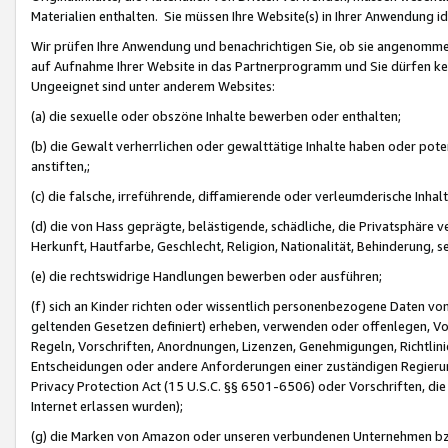
Materialien enthalten. Sie müssen Ihre Website(s) in Ihrer Anwendung ide
Wir prüfen Ihre Anwendung und benachrichtigen Sie, ob sie angenommen
auf Aufnahme Ihrer Website in das Partnerprogramm und Sie dürfen kei
Ungeeignet sind unter anderem Websites:
(a) die sexuelle oder obszöne Inhalte bewerben oder enthalten;
(b) die Gewalt verherrlichen oder gewalttätige Inhalte haben oder pot
anstiften,;
(c) die falsche, irreführende, diffamierende oder verleumderische Inha
(d) die von Hass geprägte, belästigende, schädliche, die Privatsphäre v
Herkunft, Hautfarbe, Geschlecht, Religion, Nationalität, Behinderung, 
(e) die rechtswidrige Handlungen bewerben oder ausführen;
(f) sich an Kinder richten oder wissentlich personenbezogene Daten vo
geltenden Gesetzen definiert) erheben, verwenden oder offenlegen, Vo
Regeln, Vorschriften, Anordnungen, Lizenzen, Genehmigungen, Richtlini
Entscheidungen oder andere Anforderungen einer zuständigen Regierung
Privacy Protection Act (15 U.S.C. §§ 6501-6506) oder Vorschriften, di
Internet erlassen wurden);
(g) die Marken von Amazon oder unseren verbundenen Unternehmen b