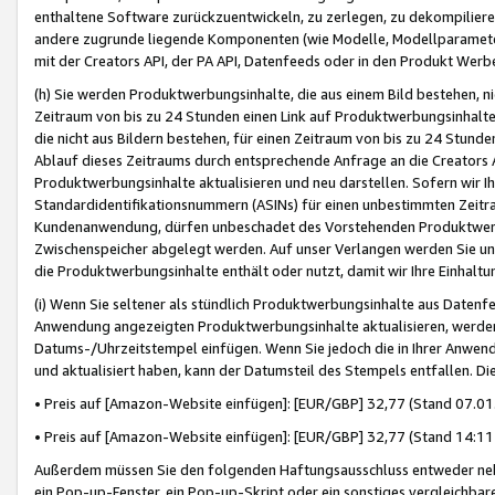
enthaltene Software zurückzuentwickeln, zu zerlegen, zu dekompilier
andere zugrunde liegende Komponenten (wie Modelle, Modellparameter
mit der Creators API, der PA API, Datenfeeds oder in den Produkt Werb
(h) Sie werden Produktwerbungsinhalte, die aus einem Bild bestehen, ni
Zeitraum von bis zu 24 Stunden einen Link auf Produktwerbungsinhalte
die nicht aus Bildern bestehen, für einen Zeitraum von bis zu 24 Stund
Ablauf dieses Zeitraums durch entsprechende Anfrage an die Creators 
Produktwerbungsinhalte aktualisieren und neu darstellen. Sofern wir Ih
Standardidentifikationsnummern (ASINs) für einen unbestimmten Zeitra
Kundenanwendung, dürfen unbeschadet des Vorstehenden Produktwerbu
Zwischenspeicher abgelegt werden. Auf unser Verlangen werden Sie un
die Produktwerbungsinhalte enthält oder nutzt, damit wir Ihre Einhalt
(i) Wenn Sie seltener als stündlich Produktwerbungsinhalte aus Datenfe
Anwendung angezeigten Produktwerbungsinhalte aktualisieren, werden 
Datums-/Uhrzeitstempel einfügen. Wenn Sie jedoch die in Ihrer Anwe
und aktualisiert haben, kann der Datumsteil des Stempels entfallen. Dies
• Preis auf [Amazon-Website einfügen]: [EUR/GBP] 32,77 (Stand 07.01.
• Preis auf [Amazon-Website einfügen]: [EUR/GBP] 32,77 (Stand 14:11 
Außerdem müssen Sie den folgenden Haftungsausschluss entweder neb
ein Pop-up-Fenster, ein Pop-up-Skript oder ein sonstiges vergleichba