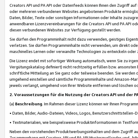
Creators API und PA API oder Datenfeeds können Ihnen den Zugriff auf D
oder mehreren verbundenen Websites angebotenen Produkte ermögliche
Daten, Bilder, Texte oder sonstigen Informationen oder Inhalte zuzugre
anwendbaren Lizenzvereinbarungen für die Creators API und PA API od
diesen verbundenen Websites zur Verfügung gestellt werden.
Sie dürfen den Programminhalt nicht dazu verwenden, geistiges Eigent
verletzen. Sie dürfen Programminhalte nicht verwenden, um direkt ode
maschinelles Lernen oder verwandte Technologien zu entwickeln oder zu
Die Lizenz endet mit sofortiger Wirkung automatisch, wenn Sie zu irg
Vergütungskatalog definiert) nicht rechtzeitig erfüllen bzw. ansonsten
schriftliche Mitteilung an Sie ganz oder teilweise beenden. Sie werden
umgehend einstellen und sämtliche Programminhalte und Amazon-Marke
jeweils verlangt, umgehend von Ihrer Website entfernen und löschen od
2. Voraussetzungen für die Nutzung der Creators API und der P
(a)
Beschreibung
. Im Rahmen dieser Lizenz können wir Ihnen Programmi
• Daten, Bilder, Audio-Dateien, Videos, Logos, Benutzerschnittstellen-
• Textmaterialien, wie beispielsweise Produktinformationen in Textfor
Neben den vorstehenden Produktwerbungsinhalten und dem Zugriff auf 
Zusammenhang mit Creators API und PA API Musterquellcodes und -bibli