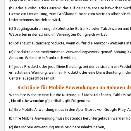
(b) jedes alkoholische Getränk, das auf deiner Webseite beworben wird
Lizenz zur Herstellung, zum Großhandel oder zum Vertrieb alkoholisch
Unternehmens betrieben wird,
(c) Säuglingsnahruhrung, alkoholische Getränke oder Tabakwaren und E
Webseiten in der EU und im Vereinigten Königreich wirbst,
(d) pflanzliche Raucherprodukte, wenn du für die Amazon-Webseite in B
(e) Produkte ohne medizinischen Verwendungszweck gemäß Anhang XVI 
Amazon-Webseite in Frankreich wirbst,
(f) jedes Produkt oder jede Dienstleistung, bei der es sich um ein Prod
erhältst eine Warnung, wenn ein Produkt oder eine Dienstleistung in de
Central ausgeschlossen ist.
Richtlinie für Mobile Anwendungen im Rahmen de
Wenn Ihre Website eine für die Nutzung auf Mobiltelefonen, Tablets 
„
Mobile Anwendung
“) enthält, gilt Folgendes:
(a) Ihre Mobile Anwendung muss in den App-Stores von Google Play, A
(b) Ihre Mobile Anwendung muss kostenlos heruntergeladen werden könn
(c) Ihre Mobile Anwendung muss originäre Inhalte haben,