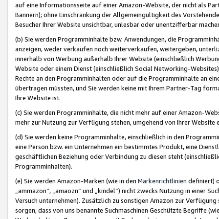
auf eine Informationsseite auf einer Amazon-Website, der nicht als Part
Bannern); ohne Einschränkung der Allgemeingültigkeit des Vorstehende
Besucher Ihrer Website unsichtbar, unlesbar oder unentzifferbar mache
(b) Sie werden Programminhalte bzw. Anwendungen, die Programminhalt
anzeigen, weder verkaufen noch weiterverkaufen, weitergeben, unterli
innerhalb von Werbung außerhalb Ihrer Website (einschließlich Werbun
Website oder einem Dienst (einschließlich Social Networking-Website
Rechte an den Programminhalten oder auf die Programminhalte an eine a
übertragen müssten, und Sie werden keine mit Ihrem Partner-Tag formati
Ihre Website ist.
(c) Sie werden Programminhalte, die nicht mehr auf einer Amazon-Websit
mehr zur Nutzung zur Verfügung stehen, umgehend von Ihrer Website e
(d) Sie werden keine Programminhalte, einschließlich in den Programmin
eine Person bzw. ein Unternehmen ein bestimmtes Produkt, eine Dienstle
geschäftlichen Beziehung oder Verbindung zu diesen steht (einschließli
Programminhalten).
(e) Sie werden Amazon-Marken (wie in den
Markenrichtlinien
definiert) 
„ammazon“, „amaozn“ und „kindel“) nicht zwecks Nutzung in einer Suc
Versuch unternehmen). Zusätzlich zu sonstigen Amazon zur Verfügung 
sorgen, dass von uns benannte Suchmaschinen Geschützte Begriffe (wie 