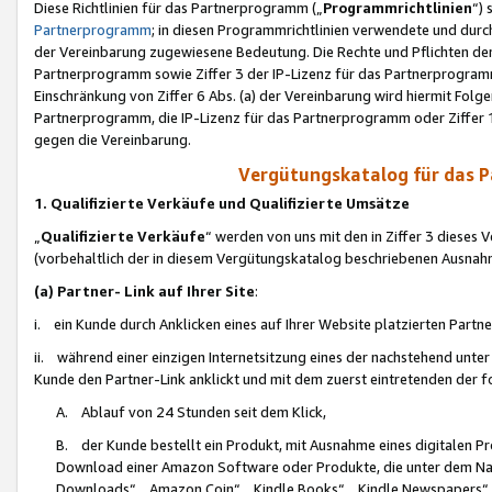
Diese Richtlinien für das Partnerprogramm („
Programmrichtlinien
“)
Partnerprogramm
; in diesen Programmrichtlinien verwendete und durch
der Vereinbarung zugewiesene Bedeutung. Die Rechte und Pflichten de
Partnerprogramm sowie Ziffer 3 der IP-Lizenz für das Partnerprogram
Einschränkung von Ziffer 6 Abs. (a) der Vereinbarung wird hiermit Fol
Partnerprogramm, die IP-Lizenz für das Partnerprogramm oder Ziffer 1
gegen die Vereinbarung.
Vergütungskatalog für das 
1. Qualifizierte Verkäufe und Qualifizierte Umsätze
„
Qualifizierte Verkäufe
“ werden von uns mit den in Ziffer 3 diese
(vorbehaltlich der in diesem Vergütungskatalog beschriebenen Ausnah
(a) Partner- Link auf Ihrer Site
:
i. ein Kunde durch Anklicken eines auf Ihrer Website platzierten Part
ii. während einer einzigen Internetsitzung eines der nachstehend unter (i)
Kunde den Partner-Link anklickt und mit dem zuerst eintretenden der f
A. Ablauf von 24 Stunden seit dem Klick,
B. der Kunde bestellt ein Produkt, mit Ausnahme eines digitalen P
Download einer Amazon Software oder Produkte, die unter dem N
Downloads“, „Amazon Coin“, „Kindle Books“, „Kindle Newspapers“, „