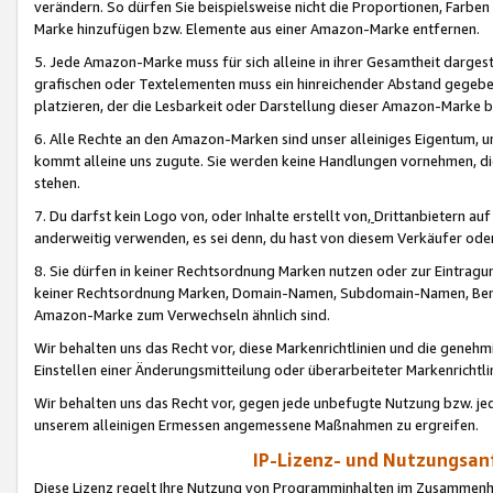
verändern. So dürfen Sie beispielsweise nicht die Proportionen, Farb
Marke hinzufügen bzw. Elemente aus einer Amazon-Marke entfernen.
5. Jede Amazon-Marke muss für sich alleine in ihrer Gesamtheit darge
grafischen oder Textelementen muss ein hinreichender Abstand gegebe
platzieren, der die Lesbarkeit oder Darstellung dieser Amazon-Marke b
6. Alle Rechte an den Amazon-Marken sind unser alleiniges Eigentum, 
kommt alleine uns zugute. Sie werden keine Handlungen vornehmen, 
stehen.
7. Du darfst kein Logo von, oder Inhalte erstellt von,
Drittanbietern au
anderweitig verwenden, es sei denn, du hast von diesem Verkäufer oder
8. Sie dürfen in keiner Rechtsordnung Marken nutzen oder zur Eintragu
keiner Rechtsordnung Marken, Domain-Namen, Subdomain-Namen, Benu
Amazon-Marke zum Verwechseln ähnlich sind.
Wir behalten uns das Recht vor, diese Markenrichtlinien und die gene
Einstellen einer Änderungsmitteilung oder überarbeiteter Markenricht
Wir behalten uns das Recht vor, gegen jede unbefugte Nutzung bzw. jede 
unserem alleinigen Ermessen angemessene Maßnahmen zu ergreifen.
IP-Lizenz- und Nutzungsan
Diese Lizenz regelt Ihre Nutzung von Programminhalten im Zusammen