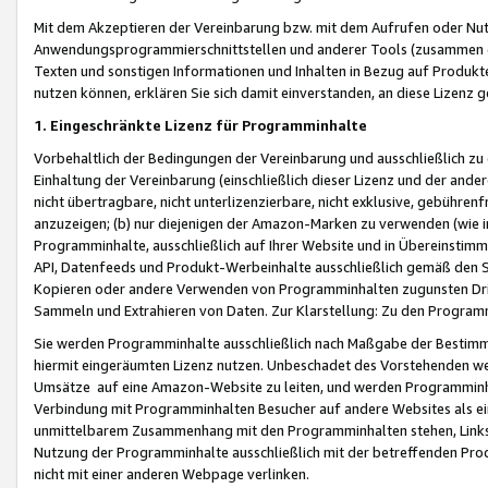
Mit dem Akzeptieren der Vereinbarung bzw. mit dem Aufrufen oder Nutz
Anwendungsprogrammierschnittstellen und anderer Tools (zusammen die
Texten und sonstigen Informationen und Inhalten in Bezug auf Produkte
nutzen können, erklären Sie sich damit einverstanden, an diese Lizenz 
1. Eingeschränkte Lizenz für Programminhalte
Vorbehaltlich der Bedingungen der Vereinbarung und ausschließlich z
Einhaltung der Vereinbarung (einschließlich dieser Lizenz und der ande
nicht übertragbare, nicht unterlizenzierbare, nicht exklusive, gebühren
anzuzeigen; (b) nur diejenigen der Amazon-Marken zu verwenden (wie in 
Programminhalte, ausschließlich auf Ihrer Website und in Übereinstimmu
API, Datenfeeds und Produkt-Werbeinhalte ausschließlich gemäß den Spe
Kopieren oder andere Verwenden von Programminhalten zugunsten Dri
Sammeln und Extrahieren von Daten. Zur Klarstellung: Zu den Program
Sie werden Programminhalte ausschließlich nach Maßgabe der Besti
hiermit eingeräumten Lizenz nutzen. Unbeschadet des Vorstehenden we
Umsätze auf eine Amazon-Website zu leiten, und werden Programminhal
Verbindung mit Programminhalten Besucher auf andere Websites als ein
unmittelbarem Zusammenhang mit den Programminhalten stehen, Links z
Nutzung der Programminhalte ausschließlich mit der betreffenden Pr
nicht mit einer anderen Webpage verlinken.