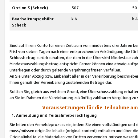
Option 3 (Scheck)
50£
50
Bearbeitungsgebühr
k.A.
k.A
Scheck
Sind auf Ihrem Konto für einen Zeitraum von mindestens drei Jahren kein
Frist von sieben Tagen nach einer entsprechenden Ankündigung die für
Schlussbetrag zurückzuhalten, der dem in der Übersicht Mindestausz
Mindestauszahlungsbetrag entspricht. Ferner können eine etwaig aufg
unterliegen oder durch geltende Verjährungsfristen verfallen.
An Sie unter Abzug bzw. Einbehalt aller in der Vereinbarung beschrieb
Ihnen gemäß der Vereinbarung zustehenden Beträge dar.
Sollten Sie, gleich aus welchem Grund, eine Überschusszahlung erhalte
an Sie im Rahmen der Vereinbarung zukünftig zahlbaren Vergütung zu 
Voraussetzungen für die Teilnahme a
1. Anmeldung und Teilnahmeberechtigung
Sie leiten den Anmeldeprozess ein, indem Sie einen vollständigen und 
muss/müssen originäre Inhalte (original content) enthalten und über d
Originalinhalte, die Materialien von Dritten verwenden, müssen wese