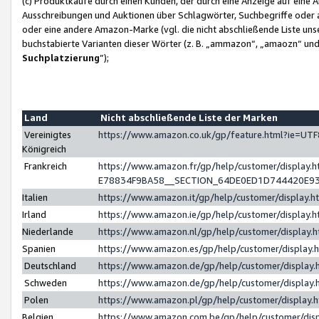
(c) Produktkäufe durch einen Kunden, der durch eine Anzeige auf eine 
Ausschreibungen und Auktionen über Schlagwörter, Suchbegriffe oder 
oder eine andere Amazon-Marke (vgl. die nicht abschließende Liste un
buchstabierte Varianten dieser Wörter (z. B. „ammazon“, „amaozn“ und „
Suchplatzierung
”);
Land
Nicht abschließende Liste der Marken
Vereinigtes
https://www.amazon.co.uk/gp/feature.html?ie=U
Königreich
Frankreich
https://www.amazon.fr/gp/help/customer/displa
E78834F9BA58__SECTION_64DE0ED1D744420E9
Italien
https://www.amazon.it/gp/help/customer/display
Irland
https://www.amazon.ie/gp/help/customer/displa
Niederlande
https://www.amazon.nl/gp/help/customer/display
Spanien
https://www.amazon.es/gp/help/customer/display
Deutschland
https://www.amazon.de/gp/help/customer/displa
Schweden
https://www.amazon.de/gp/help/customer/displa
Polen
https://www.amazon.pl/gp/help/customer/display
Belgien
https://www.amazon.com.be/gp/help/customer/d