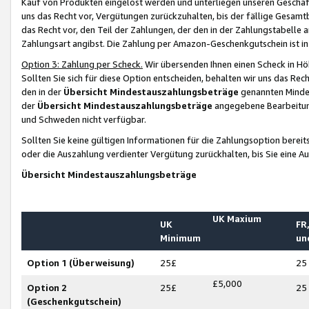
Kauf von Produkten eingelöst werden und unterliegen unseren Geschäf
uns das Recht vor, Vergütungen zurückzuhalten, bis der fällige Gesamt
das Recht vor, den Teil der Zahlungen, der den in der Zahlungstabelle 
Zahlungsart angibst. Die Zahlung per Amazon-Geschenkgutschein ist in
Option 3: Zahlung per Scheck.
Wir übersenden Ihnen einen Scheck in Höh
Sollten Sie sich für diese Option entscheiden, behalten wir uns das Rec
den in der
Übersicht Mindestauszahlungsbeträge
genannten Mindest
der
Übersicht Mindestauszahlungsbeträge
angegebene Bearbeitung
und Schweden nicht verfügbar.
Sollten Sie keine gültigen Informationen für die Zahlungsoption bereit
oder die Auszahlung verdienter Vergütung zurückhalten, bis Sie eine A
Übersicht Mindestauszahlungsbeträge
UK Maxium
UK
FR,
Minimum
un
Option 1 (Überweisung)
25£
25
£5,000
Option 2
25£
25
(Geschenkgutschein)