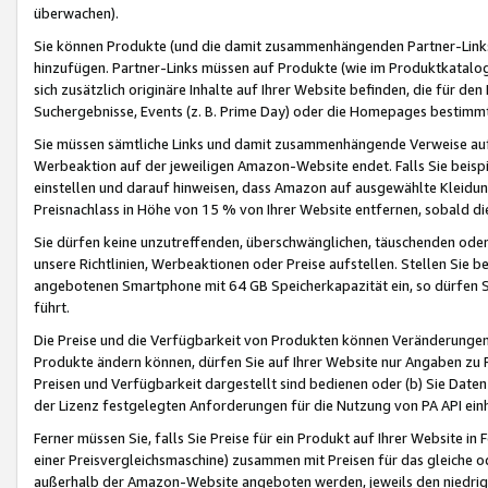
überwachen).
Sie können Produkte (und die damit zusammenhängenden Partner-Links)
hinzufügen. Partner-Links müssen auf Produkte (wie im Produktkatalog de
sich zusätzlich originäre Inhalte auf Ihrer Website befinden, die für 
Suchergebnisse, Events (z. B. Prime Day) oder die Homepages bestimmte
Sie müssen sämtliche Links und damit zusammenhängende Verweise auf z
Werbeaktion auf der jeweiligen Amazon-Website endet. Falls Sie beisp
einstellen und darauf hinweisen, dass Amazon auf ausgewählte Kleidun
Preisnachlass in Höhe von 15 % von Ihrer Website entfernen, sobald di
Sie dürfen keine unzutreffenden, überschwänglichen, täuschenden od
unsere Richtlinien, Werbeaktionen oder Preise aufstellen. Stellen Sie 
angebotenen Smartphone mit 64 GB Speicherkapazität ein, so dürfen S
führt.
Die Preise und die Verfügbarkeit von Produkten können Veränderungen 
Produkte ändern können, dürfen Sie auf Ihrer Website nur Angaben zu P
Preisen und Verfügbarkeit dargestellt sind bedienen oder (b) Sie Daten
der Lizenz festgelegten Anforderungen für die Nutzung von PA API einh
Ferner müssen Sie, falls Sie Preise für ein Produkt auf Ihrer Website in 
einer Preisvergleichsmaschine) zusammen mit Preisen für das gleiche o
außerhalb der Amazon-Website angeboten werden, jeweils den niedrigst