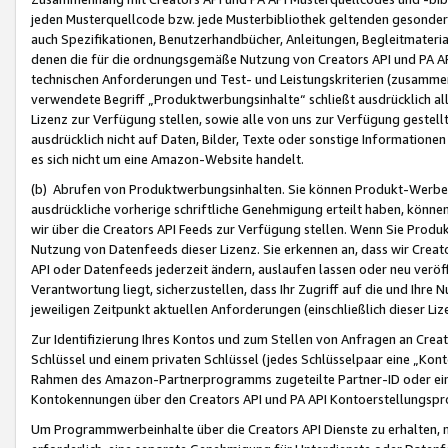
jeden Musterquellcode bzw. jede Musterbibliothek geltenden gesonder
auch Spezifikationen, Benutzerhandbücher, Anleitungen, Begleitmaterial
denen die für die ordnungsgemäße Nutzung von Creators API und PA A
technischen Anforderungen und Test- und Leistungskriterien (zusammen
verwendete Begriff „Produktwerbungsinhalte“ schließt ausdrücklich al
Lizenz zur Verfügung stellen, sowie alle von uns zur Verfügung gestel
ausdrücklich nicht auf Daten, Bilder, Texte oder sonstige Informatione
es sich nicht um eine Amazon-Website handelt.
(b) Abrufen von Produktwerbungsinhalten. Sie können Produkt-Werbein
ausdrückliche vorherige schriftliche Genehmigung erteilt haben, könn
wir über die Creators API Feeds zur Verfügung stellen. Wenn Sie Produk
Nutzung von Datenfeeds dieser Lizenz. Sie erkennen an, dass wir Creat
API oder Datenfeeds jederzeit ändern, auslaufen lassen oder neu veröffe
Verantwortung liegt, sicherzustellen, dass Ihr Zugriff auf die und Ihr
jeweiligen Zeitpunkt aktuellen Anforderungen (einschließlich dieser Liz
Zur Identifizierung Ihres Kontos und zum Stellen von Anfragen an Crea
Schlüssel und einem privaten Schlüssel (jedes Schlüsselpaar eine „Kon
Rahmen des Amazon-Partnerprogramms zugeteilte Partner-ID oder ein
Kontokennungen über den Creators API und PA API Kontoerstellungspro
Um Programmwerbeinhalte über die Creators API Dienste zu erhalten, m