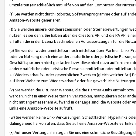
umzuleiten (einschließlich mit Hilfe von auf den Computern der Nutzer i
(s) Sie werden nicht durch Roboter, Softwareprogramme oder auf andere
Amazon-Website generieren.
(t) Sie werden unsere Kundenrezensionen oder Sternebewertungen wed
nutzen, es sei denn, Sie haben über die Creators API und die PA API e
erfüllen die in der Lizenz beschriebenen Voraussetzungen für die Nutzu
(u) Sie werden weder unmittelbar noch mittelbar über Partner-Links P
oder zu Nutzung durch eine andere natürliche oder juristische Person,
Geschäftspartnern nicht gestatten bzw. diese nicht dazu auffordern od
andere natürliche oder juristische Person, unmittelbar oder mittelbar
zu Wiederverkaufs- oder gewerblichen Zwecken (gleich welcher Art) 
auf Ihrer Website zum Wiederverkauf oder für gewerbliche Nutzungen 
(v) Sie werden die URL Ihrer Website, die die Partner-Links enthält b
werden, nicht in einer Weise tarnen, verstecken, manipulieren oder and
nicht mit angemessenem Aufwand in der Lage sind, die Website oder A
Links eine Amazon-Website aufruft.
(w) Sie werden keine Link-Verkürzungen, Schaltflächen, Hyperlinks ode
dahingehend hervorrufen, dass Sie auf eine Amazon-Website verlinken
(x) Auf unser Verlangen hin legen Sie uns eine schriftliche Bestätigung