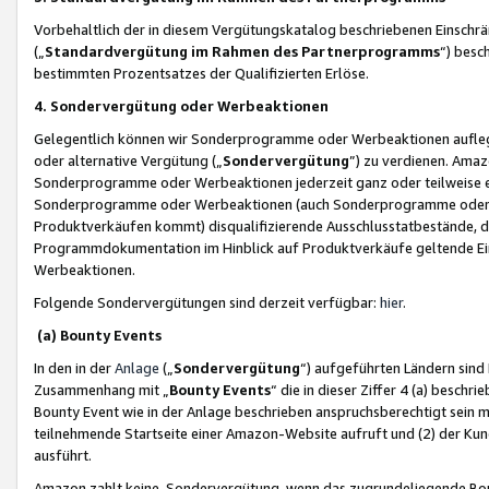
Vorbehaltlich der in diesem Vergütungskatalog beschriebenen Einschr
(„
Standardvergütung im Rahmen des Partnerprogramms
“) besc
bestimmten Prozentsatzes der Qualifizierten Erlöse.
4. Sondervergütung oder Werbeaktionen
Gelegentlich können wir Sonderprogramme oder Werbeaktionen auflegen,
oder alternative Vergütung („
Sondervergütung
”) zu verdienen. Amazo
Sonderprogramme oder Werbeaktionen jederzeit ganz oder teilweise einz
Sonderprogramme oder Werbeaktionen (auch Sonderprogramme oder We
Produktverkäufen kommt) disqualifizierende Ausschlusstatbestände, di
Programmdokumentation im Hinblick auf Produktverkäufe geltende E
Werbeaktionen.
Folgende Sondervergütungen sind derzeit verfügbar:
hier
.
(a) Bounty Events
In den in der
Anlage
(„
Sondervergütung
“) aufgeführten Ländern sind
Zusammenhang mit „
Bounty Events
“ die in dieser Ziffer 4 (a) besch
Bounty Event wie in der Anlage beschrieben anspruchsberechtigt sein mu
teilnehmende Startseite einer Amazon-Website aufruft und (2) der Kun
ausführt.
Amazon zahlt keine Sondervergütung, wenn das zugrundeliegende Boun