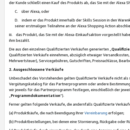
der Kunde schließt einen Kauf des Produkts ab, das Sie mit der Alexa 
C. über Alexa, oder
D. indem er das Produkt innerhalb der Skills Session in den Waren
seiner erstmaligen Teilnahme an der Alexa Shopping Action abschlie
iii. das Produkt, das Sie mit der Alexa-Einkaufsaktion vorgestellt ha
ihm bezahlt.
Die aus den einzelnen Qualifizierten Verkäufen generierten „
Qualifizi
Qualifizierten Verkäufe einnehmen, abzüglich etwaiger Versandkosten
Mehrwertsteuer), Servicegebühren, Gutschriften, Preisnachlässe, Bear
2. Ausgeschlossene Verkäufe
Unbeschadet des Vorstehenden gelten Qualifizierte Verkäufe nicht als
Vergütungskatalog für das Partnerprogramm oder andere Bestimmungen,
wir jeweils für das Partnerprogramm festlegen, einschließlich der jewe
„
Programmdokumentation
“).
Ferner gelten folgende Verkäufe, die andernfalls Qualifizierte Verkä
(a) Produktkäufe, die nach Beendigung Ihrer
Vereinbarung
erfolgen;
(b) Produktbestellungen, bei denen eine Stornierung, Rückgabe oder R