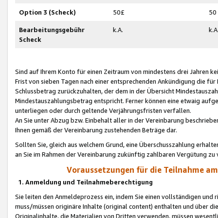
Option 3 (Scheck)
50£
50
Bearbeitungsgebühr
k.A.
k.A
Scheck
Sind auf Ihrem Konto für einen Zeitraum von mindestens drei Jahren kein
Frist von sieben Tagen nach einer entsprechenden Ankündigung die für
Schlussbetrag zurückzuhalten, der dem in der Übersicht Mindestausz
Mindestauszahlungsbetrag entspricht. Ferner können eine etwaig aufg
unterliegen oder durch geltende Verjährungsfristen verfallen.
An Sie unter Abzug bzw. Einbehalt aller in der Vereinbarung beschrieb
Ihnen gemäß der Vereinbarung zustehenden Beträge dar.
Sollten Sie, gleich aus welchem Grund, eine Überschusszahlung erhalte
an Sie im Rahmen der Vereinbarung zukünftig zahlbaren Vergütung zu 
Voraussetzungen für die Teilnahme a
1. Anmeldung und Teilnahmeberechtigung
Sie leiten den Anmeldeprozess ein, indem Sie einen vollständigen und 
muss/müssen originäre Inhalte (original content) enthalten und über d
Originalinhalte, die Materialien von Dritten verwenden, müssen wese