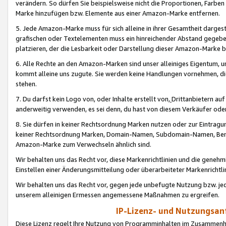
verändern. So dürfen Sie beispielsweise nicht die Proportionen, Farb
Marke hinzufügen bzw. Elemente aus einer Amazon-Marke entfernen.
5. Jede Amazon-Marke muss für sich alleine in ihrer Gesamtheit darge
grafischen oder Textelementen muss ein hinreichender Abstand gegebe
platzieren, der die Lesbarkeit oder Darstellung dieser Amazon-Marke b
6. Alle Rechte an den Amazon-Marken sind unser alleiniges Eigentum, 
kommt alleine uns zugute. Sie werden keine Handlungen vornehmen, 
stehen.
7. Du darfst kein Logo von, oder Inhalte erstellt von,
Drittanbietern au
anderweitig verwenden, es sei denn, du hast von diesem Verkäufer oder
8. Sie dürfen in keiner Rechtsordnung Marken nutzen oder zur Eintragu
keiner Rechtsordnung Marken, Domain-Namen, Subdomain-Namen, Benu
Amazon-Marke zum Verwechseln ähnlich sind.
Wir behalten uns das Recht vor, diese Markenrichtlinien und die gene
Einstellen einer Änderungsmitteilung oder überarbeiteter Markenricht
Wir behalten uns das Recht vor, gegen jede unbefugte Nutzung bzw. jede 
unserem alleinigen Ermessen angemessene Maßnahmen zu ergreifen.
IP-Lizenz- und Nutzungsan
Diese Lizenz regelt Ihre Nutzung von Programminhalten im Zusammen