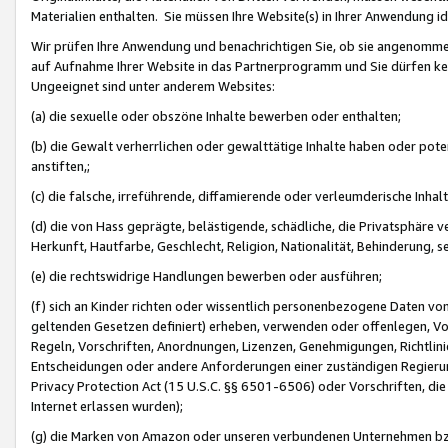
Materialien enthalten. Sie müssen Ihre Website(s) in Ihrer Anwendung ide
Wir prüfen Ihre Anwendung und benachrichtigen Sie, ob sie angenommen
auf Aufnahme Ihrer Website in das Partnerprogramm und Sie dürfen kei
Ungeeignet sind unter anderem Websites:
(a) die sexuelle oder obszöne Inhalte bewerben oder enthalten;
(b) die Gewalt verherrlichen oder gewalttätige Inhalte haben oder pot
anstiften,;
(c) die falsche, irreführende, diffamierende oder verleumderische Inha
(d) die von Hass geprägte, belästigende, schädliche, die Privatsphäre v
Herkunft, Hautfarbe, Geschlecht, Religion, Nationalität, Behinderung, 
(e) die rechtswidrige Handlungen bewerben oder ausführen;
(f) sich an Kinder richten oder wissentlich personenbezogene Daten vo
geltenden Gesetzen definiert) erheben, verwenden oder offenlegen, Vo
Regeln, Vorschriften, Anordnungen, Lizenzen, Genehmigungen, Richtlini
Entscheidungen oder andere Anforderungen einer zuständigen Regierung
Privacy Protection Act (15 U.S.C. §§ 6501-6506) oder Vorschriften, di
Internet erlassen wurden);
(g) die Marken von Amazon oder unseren verbundenen Unternehmen b