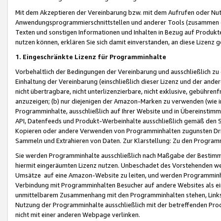
Mit dem Akzeptieren der Vereinbarung bzw. mit dem Aufrufen oder Nutz
Anwendungsprogrammierschnittstellen und anderer Tools (zusammen die
Texten und sonstigen Informationen und Inhalten in Bezug auf Produkte
nutzen können, erklären Sie sich damit einverstanden, an diese Lizenz 
1. Eingeschränkte Lizenz für Programminhalte
Vorbehaltlich der Bedingungen der Vereinbarung und ausschließlich z
Einhaltung der Vereinbarung (einschließlich dieser Lizenz und der ande
nicht übertragbare, nicht unterlizenzierbare, nicht exklusive, gebühren
anzuzeigen; (b) nur diejenigen der Amazon-Marken zu verwenden (wie in 
Programminhalte, ausschließlich auf Ihrer Website und in Übereinstimmu
API, Datenfeeds und Produkt-Werbeinhalte ausschließlich gemäß den Spe
Kopieren oder andere Verwenden von Programminhalten zugunsten Dri
Sammeln und Extrahieren von Daten. Zur Klarstellung: Zu den Program
Sie werden Programminhalte ausschließlich nach Maßgabe der Besti
hiermit eingeräumten Lizenz nutzen. Unbeschadet des Vorstehenden we
Umsätze auf eine Amazon-Website zu leiten, und werden Programminhal
Verbindung mit Programminhalten Besucher auf andere Websites als ein
unmittelbarem Zusammenhang mit den Programminhalten stehen, Links z
Nutzung der Programminhalte ausschließlich mit der betreffenden Pr
nicht mit einer anderen Webpage verlinken.