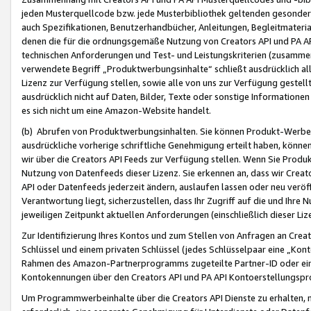
jeden Musterquellcode bzw. jede Musterbibliothek geltenden gesonder
auch Spezifikationen, Benutzerhandbücher, Anleitungen, Begleitmaterial
denen die für die ordnungsgemäße Nutzung von Creators API und PA A
technischen Anforderungen und Test- und Leistungskriterien (zusammen
verwendete Begriff „Produktwerbungsinhalte“ schließt ausdrücklich al
Lizenz zur Verfügung stellen, sowie alle von uns zur Verfügung gestel
ausdrücklich nicht auf Daten, Bilder, Texte oder sonstige Informatione
es sich nicht um eine Amazon-Website handelt.
(b) Abrufen von Produktwerbungsinhalten. Sie können Produkt-Werbein
ausdrückliche vorherige schriftliche Genehmigung erteilt haben, könn
wir über die Creators API Feeds zur Verfügung stellen. Wenn Sie Produk
Nutzung von Datenfeeds dieser Lizenz. Sie erkennen an, dass wir Creat
API oder Datenfeeds jederzeit ändern, auslaufen lassen oder neu veröffe
Verantwortung liegt, sicherzustellen, dass Ihr Zugriff auf die und Ihr
jeweiligen Zeitpunkt aktuellen Anforderungen (einschließlich dieser Liz
Zur Identifizierung Ihres Kontos und zum Stellen von Anfragen an Crea
Schlüssel und einem privaten Schlüssel (jedes Schlüsselpaar eine „Kon
Rahmen des Amazon-Partnerprogramms zugeteilte Partner-ID oder ein
Kontokennungen über den Creators API und PA API Kontoerstellungspro
Um Programmwerbeinhalte über die Creators API Dienste zu erhalten, m