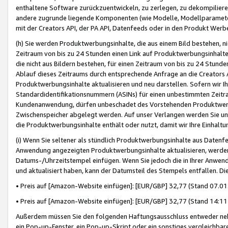
enthaltene Software zurückzuentwickeln, zu zerlegen, zu dekompilier
andere zugrunde liegende Komponenten (wie Modelle, Modellparameter
mit der Creators API, der PA API, Datenfeeds oder in den Produkt Werb
(h) Sie werden Produktwerbungsinhalte, die aus einem Bild bestehen, ni
Zeitraum von bis zu 24 Stunden einen Link auf Produktwerbungsinhalte
die nicht aus Bildern bestehen, für einen Zeitraum von bis zu 24 Stund
Ablauf dieses Zeitraums durch entsprechende Anfrage an die Creators 
Produktwerbungsinhalte aktualisieren und neu darstellen. Sofern wir Ih
Standardidentifikationsnummern (ASINs) für einen unbestimmten Zeitra
Kundenanwendung, dürfen unbeschadet des Vorstehenden Produktwerbu
Zwischenspeicher abgelegt werden. Auf unser Verlangen werden Sie un
die Produktwerbungsinhalte enthält oder nutzt, damit wir Ihre Einhalt
(i) Wenn Sie seltener als stündlich Produktwerbungsinhalte aus Datenfe
Anwendung angezeigten Produktwerbungsinhalte aktualisieren, werden 
Datums-/Uhrzeitstempel einfügen. Wenn Sie jedoch die in Ihrer Anwe
und aktualisiert haben, kann der Datumsteil des Stempels entfallen. Dies
• Preis auf [Amazon-Website einfügen]: [EUR/GBP] 32,77 (Stand 07.01.
• Preis auf [Amazon-Website einfügen]: [EUR/GBP] 32,77 (Stand 14:11 
Außerdem müssen Sie den folgenden Haftungsausschluss entweder neb
ein Pop-up-Fenster, ein Pop-up-Skript oder ein sonstiges vergleichba