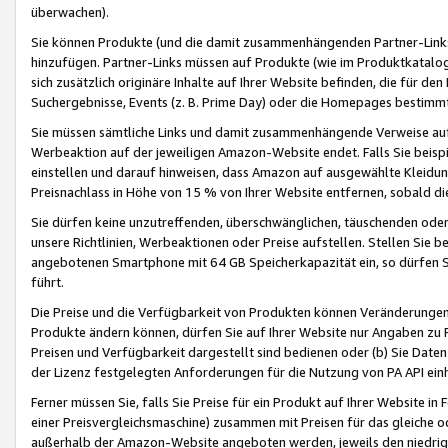
überwachen).
Sie können Produkte (und die damit zusammenhängenden Partner-Links)
hinzufügen. Partner-Links müssen auf Produkte (wie im Produktkatalog de
sich zusätzlich originäre Inhalte auf Ihrer Website befinden, die für 
Suchergebnisse, Events (z. B. Prime Day) oder die Homepages bestimmte
Sie müssen sämtliche Links und damit zusammenhängende Verweise auf z
Werbeaktion auf der jeweiligen Amazon-Website endet. Falls Sie beisp
einstellen und darauf hinweisen, dass Amazon auf ausgewählte Kleidun
Preisnachlass in Höhe von 15 % von Ihrer Website entfernen, sobald di
Sie dürfen keine unzutreffenden, überschwänglichen, täuschenden od
unsere Richtlinien, Werbeaktionen oder Preise aufstellen. Stellen Sie 
angebotenen Smartphone mit 64 GB Speicherkapazität ein, so dürfen S
führt.
Die Preise und die Verfügbarkeit von Produkten können Veränderungen 
Produkte ändern können, dürfen Sie auf Ihrer Website nur Angaben zu P
Preisen und Verfügbarkeit dargestellt sind bedienen oder (b) Sie Daten
der Lizenz festgelegten Anforderungen für die Nutzung von PA API einh
Ferner müssen Sie, falls Sie Preise für ein Produkt auf Ihrer Website in 
einer Preisvergleichsmaschine) zusammen mit Preisen für das gleiche o
außerhalb der Amazon-Website angeboten werden, jeweils den niedrigst