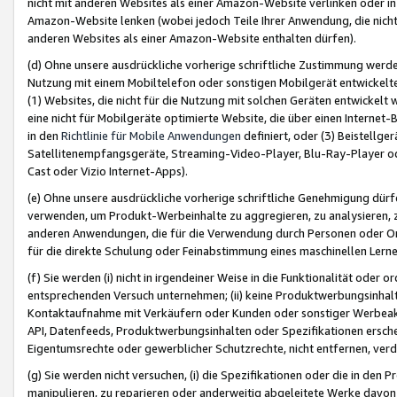
nicht mit anderen Websites als einer Amazon-Website verlinken oder i
Amazon-Website lenken (wobei jedoch Teile Ihrer Anwendung, die nich
anderen Websites als einer Amazon-Website enthalten dürfen).
(d) Ohne unsere ausdrückliche vorherige schriftliche Zustimmung werd
Nutzung mit einem Mobiltelefon oder sonstigen Mobilgerät entwickelt
(1) Websites, die nicht für die Nutzung mit solchen Geräten entwickelt
eine nicht für Mobilgeräte optimierte Website, die über einen Interne
in den
Richtlinie für Mobile Anwendungen
definiert, oder (3) Beistellge
Satellitenempfangsgeräte, Streaming-Video-Player, Blu-Ray-Player ode
Cast oder Vizio Internet-Apps).
(e) Ohne unsere ausdrückliche vorherige schriftliche Genehmigung dürfe
verwenden, um Produkt-Werbeinhalte zu aggregieren, zu analysieren, 
anderen Anwendungen, die für die Verwendung durch Personen oder Or
für die direkte Schulung oder Feinabstimmung eines maschinellen Lern
(f) Sie werden (i) nicht in irgendeiner Weise in die Funktionalität ode
entsprechenden Versuch unternehmen; (ii) keine Produktwerbungsinha
Kontaktaufnahme mit Verkäufern oder Kunden oder sonstiger Werbeaktiv
API, Datenfeeds, Produktwerbungsinhalten oder Spezifikationen erschei
Eigentumsrechte oder gewerblicher Schutzrechte, nicht entfernen, verd
(g) Sie werden nicht versuchen, (i) die Spezifikationen oder die in de
manipulieren, zu reparieren oder anderweitig abgeleitete Werke davon z