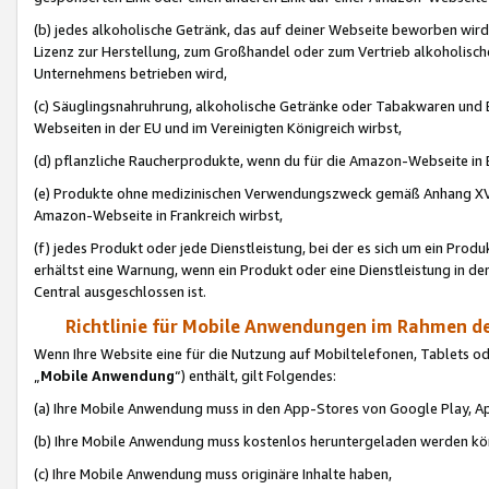
(b) jedes alkoholische Getränk, das auf deiner Webseite beworben wird
Lizenz zur Herstellung, zum Großhandel oder zum Vertrieb alkoholisch
Unternehmens betrieben wird,
(c) Säuglingsnahruhrung, alkoholische Getränke oder Tabakwaren und E
Webseiten in der EU und im Vereinigten Königreich wirbst,
(d) pflanzliche Raucherprodukte, wenn du für die Amazon-Webseite in B
(e) Produkte ohne medizinischen Verwendungszweck gemäß Anhang XVI 
Amazon-Webseite in Frankreich wirbst,
(f) jedes Produkt oder jede Dienstleistung, bei der es sich um ein Prod
erhältst eine Warnung, wenn ein Produkt oder eine Dienstleistung in de
Central ausgeschlossen ist.
Richtlinie für Mobile Anwendungen im Rahmen de
Wenn Ihre Website eine für die Nutzung auf Mobiltelefonen, Tablets 
„
Mobile Anwendung
“) enthält, gilt Folgendes:
(a) Ihre Mobile Anwendung muss in den App-Stores von Google Play, A
(b) Ihre Mobile Anwendung muss kostenlos heruntergeladen werden könn
(c) Ihre Mobile Anwendung muss originäre Inhalte haben,