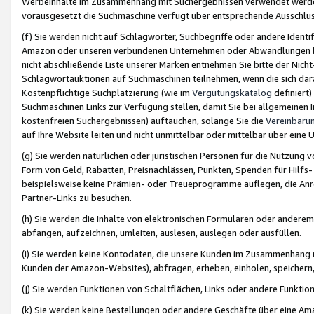
Werbeinhalte im Zusammenhang mit Suchergebnissen verwendet werden,
vorausgesetzt die Suchmaschine verfügt über entsprechende Ausschlu
(f) Sie werden nicht auf Schlagwörter, Suchbegriffe oder andere Ident
Amazon oder unseren verbundenen Unternehmen oder Abwandlungen bzw
nicht abschließende Liste unserer Marken entnehmen Sie bitte der Nich
Schlagwortauktionen auf Suchmaschinen teilnehmen, wenn die sich da
Kostenpflichtige Suchplatzierung (wie im
Vergütungskatalog
definiert
Suchmaschinen Links zur Verfügung stellen, damit Sie bei allgemeinen I
kostenfreien Suchergebnissen) auftauchen, solange Sie die
Vereinbaru
auf Ihre Website leiten und nicht unmittelbar oder mittelbar über eine
(g) Sie werden natürlichen oder juristischen Personen für die Nutzung 
Form von Geld, Rabatten, Preisnachlässen, Punkten, Spenden für Hilfs
beispielsweise keine Prämien- oder Treueprogramme auflegen, die Anrei
Partner-Links zu besuchen.
(h) Sie werden die Inhalte von elektronischen Formularen oder anderem M
abfangen, aufzeichnen, umleiten, auslesen, auslegen oder ausfüllen.
(i) Sie werden keine Kontodaten, die unsere Kunden im Zusammenhang 
Kunden der Amazon-Websites), abfragen, erheben, einholen, speichern,
(j) Sie werden Funktionen von Schaltflächen, Links oder andere Funkti
(k) Sie werden keine Bestellungen oder andere Geschäfte über eine Ama