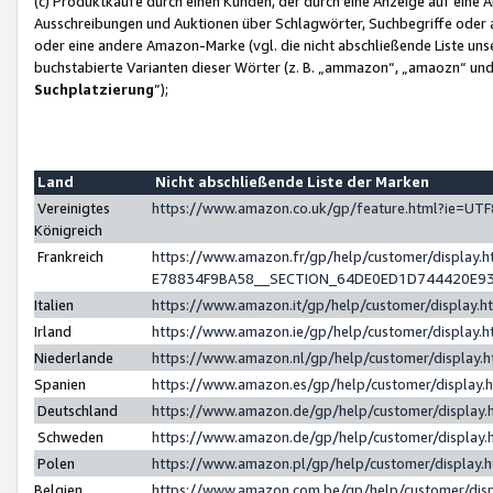
(c) Produktkäufe durch einen Kunden, der durch eine Anzeige auf eine 
Ausschreibungen und Auktionen über Schlagwörter, Suchbegriffe oder 
oder eine andere Amazon-Marke (vgl. die nicht abschließende Liste un
buchstabierte Varianten dieser Wörter (z. B. „ammazon“, „amaozn“ und „
Suchplatzierung
”);
Land
Nicht abschließende Liste der Marken
Vereinigtes
https://www.amazon.co.uk/gp/feature.html?ie=U
Königreich
Frankreich
https://www.amazon.fr/gp/help/customer/displa
E78834F9BA58__SECTION_64DE0ED1D744420E9
Italien
https://www.amazon.it/gp/help/customer/display
Irland
https://www.amazon.ie/gp/help/customer/displa
Niederlande
https://www.amazon.nl/gp/help/customer/display
Spanien
https://www.amazon.es/gp/help/customer/display
Deutschland
https://www.amazon.de/gp/help/customer/displa
Schweden
https://www.amazon.de/gp/help/customer/displa
Polen
https://www.amazon.pl/gp/help/customer/display
Belgien
https://www.amazon.com.be/gp/help/customer/d