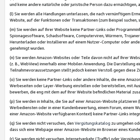
und keine andere natürliche oder juristische Person dazu ermächtigen, a
(l) Sie werden alle Handlungen unterlassen, die nach vernünftigem Erme
Website, auf der Funktionen oder Transaktionen (zum Beispiel suchen, s
(m) Sie werden auf Ihrer Website keine Partner-Links oder Programmin
Spionagesoftware, Schadsoftware, Computerviren, Würmern, Trojaner
Herunterladen oder Installieren auf einem Nutzer-Computer oder ande
genehmigt wurden.
(n) Sie werden Amazon-Websites oder Teile davon nicht auf Ihrer Websi
(z. B., WebView) innerhalb einer Mobilen Anwendung. Die Darstellung ein
Teilnahmevoraussetzungen stellt jedoch keinen Verstoß gegen diese Zif
(o) Sie werden keine Partner-Links oder andere Inhalte, die eine Am
Werbeseiten oder Layer-Werbung einstellen oder bereitstellen, mit Au
bewerben, die eng mit dem auf Ihrer Website befindlichen Material z
(p) Sie werden in Inhalte, die Sie auf einer Amazon-Website platzier
Werbediensten oder in einer Kundenbewertung, einem Forum, einem Wun
einer Amazon-Website verfügbaren Kontext) keine Partner-Links integr
(q) Sie werden nicht versuchen, den
Vergütungskatalog
zu umgehen oder
dass sich eine Webpage einer Amazon-Website im Browser eines Kunden 
(r) Sie werden nicht versuchen, Internetverkehr (Traffic) oder Vergü