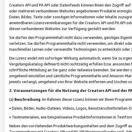
Creators API und PA API oder Datenfeeds können Ihnen den Zugriff auf D
oder mehreren verbundenen Websites angebotenen Produkte ermögliche
Daten, Bilder, Texte oder sonstigen Informationen oder Inhalte zuzugre
anwendbaren Lizenzvereinbarungen für die Creators API und PA API od
diesen verbundenen Websites zur Verfügung gestellt werden.
Sie dürfen den Programminhalt nicht dazu verwenden, geistiges Eigent
verletzen. Sie dürfen Programminhalte nicht verwenden, um direkt ode
maschinelles Lernen oder verwandte Technologien zu entwickeln oder zu
Die Lizenz endet mit sofortiger Wirkung automatisch, wenn Sie zu irg
Vergütungskatalog definiert) nicht rechtzeitig erfüllen bzw. ansonsten
schriftliche Mitteilung an Sie ganz oder teilweise beenden. Sie werden
umgehend einstellen und sämtliche Programminhalte und Amazon-Marke
jeweils verlangt, umgehend von Ihrer Website entfernen und löschen od
2. Voraussetzungen für die Nutzung der Creators API und der P
(a)
Beschreibung
. Im Rahmen dieser Lizenz können wir Ihnen Programmi
• Daten, Bilder, Audio-Dateien, Videos, Logos, Benutzerschnittstellen-
• Textmaterialien, wie beispielsweise Produktinformationen in Textfor
Neben den vorstehenden Produktwerbungsinhalten und dem Zugriff auf 
Zusammenhang mit Creators API und PA API Musterquellcodes und -bibli