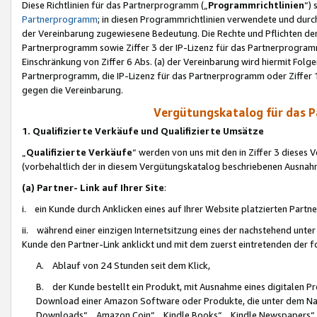
Diese Richtlinien für das Partnerprogramm („
Programmrichtlinien
“)
Partnerprogramm
; in diesen Programmrichtlinien verwendete und durch
der Vereinbarung zugewiesene Bedeutung. Die Rechte und Pflichten de
Partnerprogramm sowie Ziffer 3 der IP-Lizenz für das Partnerprogram
Einschränkung von Ziffer 6 Abs. (a) der Vereinbarung wird hiermit Fol
Partnerprogramm, die IP-Lizenz für das Partnerprogramm oder Ziffer 1
gegen die Vereinbarung.
Vergütungskatalog für das 
1. Qualifizierte Verkäufe und Qualifizierte Umsätze
„
Qualifizierte Verkäufe
“ werden von uns mit den in Ziffer 3 diese
(vorbehaltlich der in diesem Vergütungskatalog beschriebenen Ausnah
(a) Partner- Link auf Ihrer Site
:
i. ein Kunde durch Anklicken eines auf Ihrer Website platzierten Part
ii. während einer einzigen Internetsitzung eines der nachstehend unter (i)
Kunde den Partner-Link anklickt und mit dem zuerst eintretenden der f
A. Ablauf von 24 Stunden seit dem Klick,
B. der Kunde bestellt ein Produkt, mit Ausnahme eines digitalen P
Download einer Amazon Software oder Produkte, die unter dem N
Downloads“, „Amazon Coin“, „Kindle Books“, „Kindle Newspapers“, „