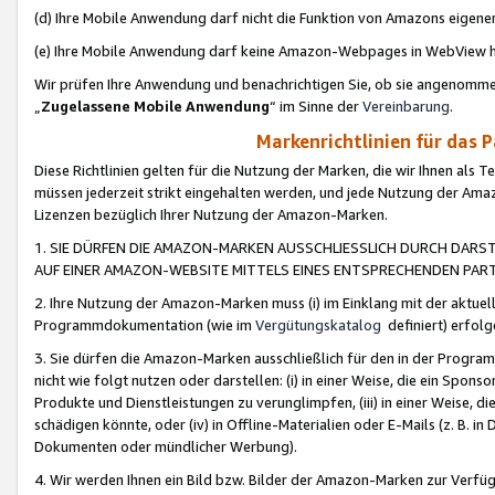
(d) Ihre Mobile Anwendung darf nicht die Funktion von Amazons eige
(e) Ihre Mobile Anwendung darf keine Amazon-Webpages in WebView 
Wir prüfen Ihre Anwendung und benachrichtigen Sie, ob sie angenomm
„
Zugelassene Mobile Anwendung
“ im Sinne der
Vereinbarung
.
Markenrichtlinien für das 
Diese Richtlinien gelten für die Nutzung der Marken, die wir Ihnen als 
müssen jederzeit strikt eingehalten werden, und jede Nutzung der Ama
Lizenzen bezüglich Ihrer Nutzung der Amazon-Marken.
1. SIE DÜRFEN DIE AMAZON-MARKEN AUSSCHLIESSLICH DURCH DARS
AUF EINER AMAZON-WEBSITE MITTELS EINES ENTSPRECHENDEN PART
2. Ihre Nutzung der Amazon-Marken muss (i) im Einklang mit der aktuells
Programmdokumentation (wie im
Vergütungskatalog
definiert) erfolg
3. Sie dürfen die Amazon-Marken ausschließlich für den in der Progr
nicht wie folgt nutzen oder darstellen: (i) in einer Weise, die ein Spo
Produkte und Dienstleistungen zu verunglimpfen, (iii) in einer Weise
schädigen könnte, oder (iv) in Offline-Materialien oder E-Mails (z. B.
Dokumenten oder mündlicher Werbung).
4. Wir werden Ihnen ein Bild bzw. Bilder der Amazon-Marken zur Verfüg