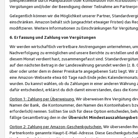
(beispielsweise durch Manipulation oder Kombination von Attributions-
Vergütungen und/oder der Beendigung deiner Teilnahme am Partnerp
Gelegentlich können wir die Möglichkeit unserer Partner, Standardv
einschränken. Amazon behält sich (ungeachtet etwaiger Fristen) das Re
modifizieren. Weitere Informationen zu Einschränkungen für Vergütung
6. Erfassung und Zahlung von Vergütungen
Wir werden wirtschaftlich vertretbare Anstrengungen unternehmen, um 
Nachverfolgung zu ermöglichen und unsere Berichte zu erstellen und di
diesem Monat verdient hast, zusammengefasst sind. Standardvergütung
auf den nächsten Betrag in der Landeswährung gerundet werden (z. B. C
über oder unter dem in deiner Preiskarte angegebenen Satz liegt. Wir
eine Amazon-Webseite etwa 60 Tage nach Ende jedes Kalendermonats, i
wurden. Du kannst wählen, ob du Zahlungen in einer anderen Währung
dafür entscheidest, erklärst du dich damit einverstanden, dass die K
Option 1: Zahlung per Überweisung.
Wir überweisen Ihre Vergütung dir
Namen der Bank, die Kontonummer, den Namen des Kontoinhabers bzw. a
erforderlich) nennen. Sollten Sie sich für diese Option entscheiden, be
fällige Gesamtbetrag den in der
Übersicht Mindestauszahlungsbet
Option 2: Zahlung per Amazon-Geschenkgutschein.
Wir übersenden Ihne
Partnerkonto genannte Haupt-E-Mail-Adresse. Diese Geschenkgutschei