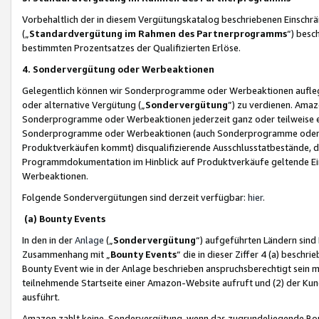
Vorbehaltlich der in diesem Vergütungskatalog beschriebenen Einschr
(„
Standardvergütung im Rahmen des Partnerprogramms
“) besc
bestimmten Prozentsatzes der Qualifizierten Erlöse.
4. Sondervergütung oder Werbeaktionen
Gelegentlich können wir Sonderprogramme oder Werbeaktionen auflegen,
oder alternative Vergütung („
Sondervergütung
”) zu verdienen. Amazo
Sonderprogramme oder Werbeaktionen jederzeit ganz oder teilweise einz
Sonderprogramme oder Werbeaktionen (auch Sonderprogramme oder We
Produktverkäufen kommt) disqualifizierende Ausschlusstatbestände, di
Programmdokumentation im Hinblick auf Produktverkäufe geltende E
Werbeaktionen.
Folgende Sondervergütungen sind derzeit verfügbar:
hier
.
(a) Bounty Events
In den in der
Anlage
(„
Sondervergütung
“) aufgeführten Ländern sind
Zusammenhang mit „
Bounty Events
“ die in dieser Ziffer 4 (a) besch
Bounty Event wie in der Anlage beschrieben anspruchsberechtigt sein mu
teilnehmende Startseite einer Amazon-Website aufruft und (2) der Kun
ausführt.
Amazon zahlt keine Sondervergütung, wenn das zugrundeliegende Boun