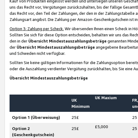
Kauf von Produkten eingelöst werden und unterliegen unseren Geschäf
uns das Recht vor, Vergütungen zurückzuhalten, bis der fällige Gesamt
das Recht vor, den Teil der Zahlungen, der den in der Zahlungstabelle 
Zahlungsart angibst. Die Zahlung per Amazon-Geschenkgutschein ist in
Option 3: Zahlung per Scheck.
Wir übersenden Ihnen einen Scheck in Höh
Sollten Sie sich für diese Option entscheiden, behalten wir uns das Rec
den in der
Übersicht Mindestauszahlungsbeträge
genannten Mindest
der
Übersicht Mindestauszahlungsbeträge
angegebene Bearbeitung
und Schweden nicht verfügbar.
Sollten Sie keine gültigen Informationen für die Zahlungsoption bereit
oder die Auszahlung verdienter Vergütung zurückhalten, bis Sie eine A
Übersicht Mindestauszahlungsbeträge
UK Maxium
UK
FR,
Minimum
un
Option 1 (Überweisung)
25£
25
£5,000
Option 2
25£
25
(Geschenkgutschein)