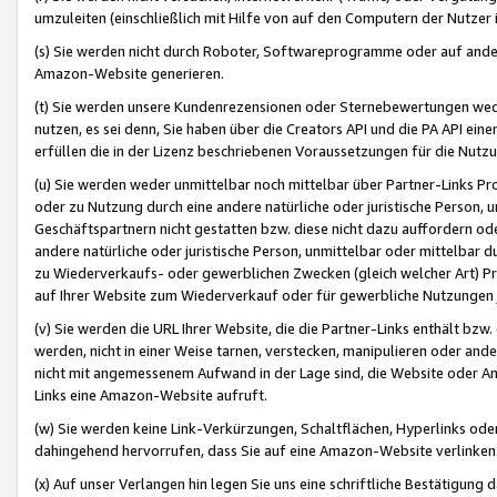
umzuleiten (einschließlich mit Hilfe von auf den Computern der Nutzer i
(s) Sie werden nicht durch Roboter, Softwareprogramme oder auf andere
Amazon-Website generieren.
(t) Sie werden unsere Kundenrezensionen oder Sternebewertungen wed
nutzen, es sei denn, Sie haben über die Creators API und die PA API e
erfüllen die in der Lizenz beschriebenen Voraussetzungen für die Nutzu
(u) Sie werden weder unmittelbar noch mittelbar über Partner-Links P
oder zu Nutzung durch eine andere natürliche oder juristische Person,
Geschäftspartnern nicht gestatten bzw. diese nicht dazu auffordern od
andere natürliche oder juristische Person, unmittelbar oder mittelbar
zu Wiederverkaufs- oder gewerblichen Zwecken (gleich welcher Art) 
auf Ihrer Website zum Wiederverkauf oder für gewerbliche Nutzungen 
(v) Sie werden die URL Ihrer Website, die die Partner-Links enthält b
werden, nicht in einer Weise tarnen, verstecken, manipulieren oder and
nicht mit angemessenem Aufwand in der Lage sind, die Website oder A
Links eine Amazon-Website aufruft.
(w) Sie werden keine Link-Verkürzungen, Schaltflächen, Hyperlinks ode
dahingehend hervorrufen, dass Sie auf eine Amazon-Website verlinken
(x) Auf unser Verlangen hin legen Sie uns eine schriftliche Bestätigung