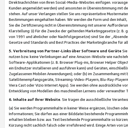
Direktnachrichten von Ihren Social-Media-Websites einfügen. vorausg
Kunden angemeldet werden) und ansonsten in Übereinstimmung mit der
stehen. Auf unser Verlangen stellen Sie uns repräsentative Mustermater
Bestimmungen eingehalten haben. Wir werden die Form und den Inhalt, di
Sie die Zertifizierung nicht in Übereinstimmung mit unserer Aufforderu
Klarstellung: (i) Für die Zwecke der geltenden Marketinggesetze (z. 
von 1991 und ähnlicher oder Nachfolgegesetze) sind Sie der „Absender“ j
Gesetze und Standards und Best Practices der Marketingbranche für 
5. Verbreitung von Partner-Links über Software und Geräte
Sie
nutzen bzw. keine Verlinkungen auf eine Amazon-Website wie nachsteh
Software-Applikationen (z. B. Browser Plug-ins, Browser Helper Objec
ein Endnutzer installieren und ausführen kann) und Geräten, einschlie
Zugelassenen Mobilen Anwendungen); oder (b) im Zusammenhang mit bzw.
Satellitenempfangsgeräte, Streaming-Video-Playern, Blu-Ray-Playern 
Viera Cast oder Vizio Internet Apps). Sie werden ohne ausdrückliche v
Entwicklung von Modellen des maschinellen Lernens oder verwandter 
6. Inhalte auf Ihrer Website
. Sie tragen die ausschließliche Verantwo
(a) Sie werden Programminhalte in keiner Weise ergänzen, löschen oder
Informationen; Sie dürfen aus einer Bilddatei bestehende Programminhal
erhalten bleiben bzw. aus Text bestehende Programminhalte so kürzen, 
Kürzung nicht sachlich falsch oder irreführend wird. Einige Arten von L