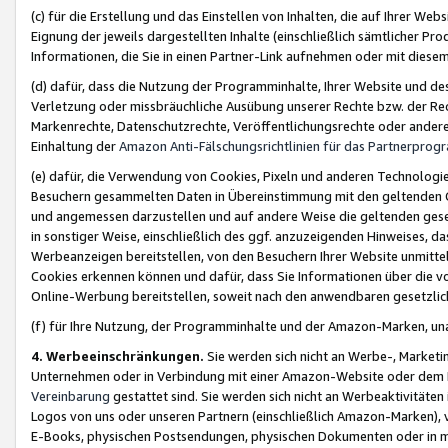
(c) für die Erstellung und das Einstellen von Inhalten, die auf Ihrer We
Eignung der jeweils dargestellten Inhalte (einschließlich sämtlicher 
Informationen, die Sie in einen Partner-Link aufnehmen oder mit diese
(d) dafür, dass die Nutzung der Programminhalte, Ihrer Website und des 
Verletzung oder missbräuchliche Ausübung unserer Rechte bzw. der Recht
Markenrechte, Datenschutzrechte, Veröffentlichungsrechte oder anderer
Einhaltung der
Amazon Anti-Fälschungsrichtlinien für das Partnerpro
(e) dafür, die Verwendung von Cookies, Pixeln und anderen Technologien
Besuchern gesammelten Daten in Übereinstimmung mit den geltenden Ge
und angemessen darzustellen und auf andere Weise die geltenden geset
in sonstiger Weise, einschließlich des ggf. anzuzeigenden Hinweises, d
Werbeanzeigen bereitstellen, von den Besuchern Ihrer Website unmitte
Cookies erkennen können und dafür, dass Sie Informationen über die v
Online-Werbung bereitstellen, soweit nach den anwendbaren gesetzlic
(f) für Ihre Nutzung, der Programminhalte und der Amazon-Marken, u
4. Werbeeinschränkungen.
Sie werden sich nicht an Werbe-, Market
Unternehmen oder in Verbindung mit einer Amazon-Website oder dem Pa
Vereinbarung
gestattet sind. Sie werden sich nicht an Werbeaktivitäten
Logos von uns oder unseren Partnern (einschließlich Amazon-Marken), 
E-Books, physischen Postsendungen, physischen Dokumenten oder in 