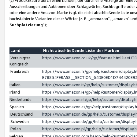
(c) Produktkäufe durch einen Kunden, der durch eine Anzeige auf eine 
Ausschreibungen und Auktionen über Schlagwörter, Suchbegriffe oder 
oder eine andere Amazon-Marke (vgl. die nicht abschließende Liste un
buchstabierte Varianten dieser Wörter (z. B. „ammazon“, „amaozn“ und „
Suchplatzierung
”);
Land
Nicht abschließende Liste der Marken
Vereinigtes
https://www.amazon.co.uk/gp/feature.html?ie=U
Königreich
Frankreich
https://www.amazon.fr/gp/help/customer/displa
E78834F9BA58__SECTION_64DE0ED1D744420E9
Italien
https://www.amazon.it/gp/help/customer/display
Irland
https://www.amazon.ie/gp/help/customer/displa
Niederlande
https://www.amazon.nl/gp/help/customer/display
Spanien
https://www.amazon.es/gp/help/customer/display
Deutschland
https://www.amazon.de/gp/help/customer/displa
Schweden
https://www.amazon.de/gp/help/customer/displa
Polen
https://www.amazon.pl/gp/help/customer/display
Belgien
https://www.amazon.com.be/gp/help/customer/d