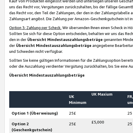
Kauf von Produkten eingelöst werden und unterliegen unseren Geschäf
uns das Recht vor, Vergütungen zurückzuhalten, bis der fällige Gesamt
das Recht vor, den Teil der Zahlungen, der den in der Zahlungstabelle 
Zahlungsart angibst. Die Zahlung per Amazon-Geschenkgutschein ist in
Option 3: Zahlung per Scheck.
Wir übersenden Ihnen einen Scheck in Höh
Sollten Sie sich für diese Option entscheiden, behalten wir uns das Rec
den in der
Übersicht Mindestauszahlungsbeträge
genannten Mindest
der
Übersicht Mindestauszahlungsbeträge
angegebene Bearbeitung
und Schweden nicht verfügbar.
Sollten Sie keine gültigen Informationen für die Zahlungsoption bereit
oder die Auszahlung verdienter Vergütung zurückhalten, bis Sie eine A
Übersicht Mindestauszahlungsbeträge
UK Maxium
UK
FR,
Minimum
un
Option 1 (Überweisung)
25£
25
£5,000
Option 2
25£
25
(Geschenkgutschein)