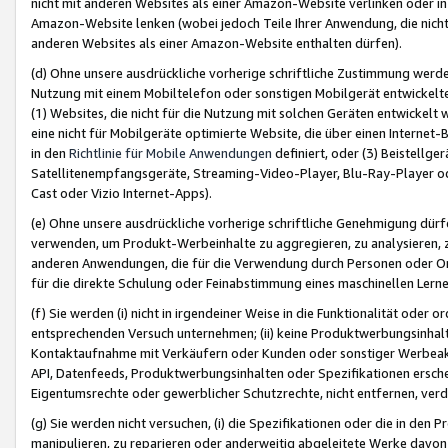
nicht mit anderen Websites als einer Amazon-Website verlinken oder i
Amazon-Website lenken (wobei jedoch Teile Ihrer Anwendung, die nich
anderen Websites als einer Amazon-Website enthalten dürfen).
(d) Ohne unsere ausdrückliche vorherige schriftliche Zustimmung werd
Nutzung mit einem Mobiltelefon oder sonstigen Mobilgerät entwickelt
(1) Websites, die nicht für die Nutzung mit solchen Geräten entwickelt
eine nicht für Mobilgeräte optimierte Website, die über einen Interne
in den
Richtlinie für Mobile Anwendungen
definiert, oder (3) Beistellge
Satellitenempfangsgeräte, Streaming-Video-Player, Blu-Ray-Player ode
Cast oder Vizio Internet-Apps).
(e) Ohne unsere ausdrückliche vorherige schriftliche Genehmigung dürfe
verwenden, um Produkt-Werbeinhalte zu aggregieren, zu analysieren, 
anderen Anwendungen, die für die Verwendung durch Personen oder Or
für die direkte Schulung oder Feinabstimmung eines maschinellen Lern
(f) Sie werden (i) nicht in irgendeiner Weise in die Funktionalität ode
entsprechenden Versuch unternehmen; (ii) keine Produktwerbungsinha
Kontaktaufnahme mit Verkäufern oder Kunden oder sonstiger Werbeaktiv
API, Datenfeeds, Produktwerbungsinhalten oder Spezifikationen erschei
Eigentumsrechte oder gewerblicher Schutzrechte, nicht entfernen, verd
(g) Sie werden nicht versuchen, (i) die Spezifikationen oder die in de
manipulieren, zu reparieren oder anderweitig abgeleitete Werke davon z