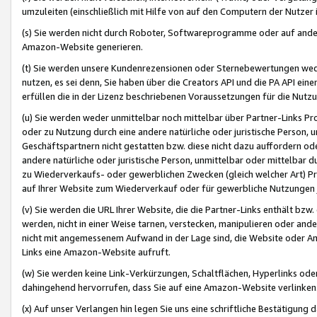
umzuleiten (einschließlich mit Hilfe von auf den Computern der Nutzer i
(s) Sie werden nicht durch Roboter, Softwareprogramme oder auf andere
Amazon-Website generieren.
(t) Sie werden unsere Kundenrezensionen oder Sternebewertungen wed
nutzen, es sei denn, Sie haben über die Creators API und die PA API e
erfüllen die in der Lizenz beschriebenen Voraussetzungen für die Nutzu
(u) Sie werden weder unmittelbar noch mittelbar über Partner-Links P
oder zu Nutzung durch eine andere natürliche oder juristische Person,
Geschäftspartnern nicht gestatten bzw. diese nicht dazu auffordern od
andere natürliche oder juristische Person, unmittelbar oder mittelbar
zu Wiederverkaufs- oder gewerblichen Zwecken (gleich welcher Art) 
auf Ihrer Website zum Wiederverkauf oder für gewerbliche Nutzungen 
(v) Sie werden die URL Ihrer Website, die die Partner-Links enthält b
werden, nicht in einer Weise tarnen, verstecken, manipulieren oder and
nicht mit angemessenem Aufwand in der Lage sind, die Website oder A
Links eine Amazon-Website aufruft.
(w) Sie werden keine Link-Verkürzungen, Schaltflächen, Hyperlinks ode
dahingehend hervorrufen, dass Sie auf eine Amazon-Website verlinken
(x) Auf unser Verlangen hin legen Sie uns eine schriftliche Bestätigung