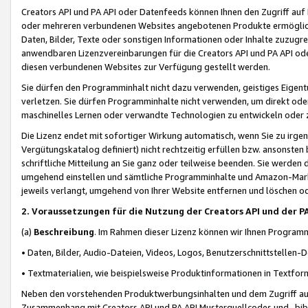
Creators API und PA API oder Datenfeeds können Ihnen den Zugriff auf D
oder mehreren verbundenen Websites angebotenen Produkte ermögliche
Daten, Bilder, Texte oder sonstigen Informationen oder Inhalte zuzugre
anwendbaren Lizenzvereinbarungen für die Creators API und PA API od
diesen verbundenen Websites zur Verfügung gestellt werden.
Sie dürfen den Programminhalt nicht dazu verwenden, geistiges Eigent
verletzen. Sie dürfen Programminhalte nicht verwenden, um direkt ode
maschinelles Lernen oder verwandte Technologien zu entwickeln oder zu
Die Lizenz endet mit sofortiger Wirkung automatisch, wenn Sie zu irg
Vergütungskatalog definiert) nicht rechtzeitig erfüllen bzw. ansonsten
schriftliche Mitteilung an Sie ganz oder teilweise beenden. Sie werden
umgehend einstellen und sämtliche Programminhalte und Amazon-Marke
jeweils verlangt, umgehend von Ihrer Website entfernen und löschen od
2. Voraussetzungen für die Nutzung der Creators API und der P
(a)
Beschreibung
. Im Rahmen dieser Lizenz können wir Ihnen Programmi
• Daten, Bilder, Audio-Dateien, Videos, Logos, Benutzerschnittstellen-
• Textmaterialien, wie beispielsweise Produktinformationen in Textfor
Neben den vorstehenden Produktwerbungsinhalten und dem Zugriff auf 
Zusammenhang mit Creators API und PA API Musterquellcodes und -bibli