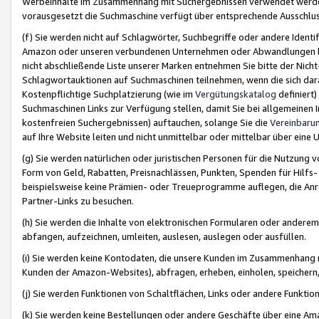
Werbeinhalte im Zusammenhang mit Suchergebnissen verwendet werden,
vorausgesetzt die Suchmaschine verfügt über entsprechende Ausschlu
(f) Sie werden nicht auf Schlagwörter, Suchbegriffe oder andere Ident
Amazon oder unseren verbundenen Unternehmen oder Abwandlungen bzw
nicht abschließende Liste unserer Marken entnehmen Sie bitte der Nich
Schlagwortauktionen auf Suchmaschinen teilnehmen, wenn die sich da
Kostenpflichtige Suchplatzierung (wie im
Vergütungskatalog
definiert
Suchmaschinen Links zur Verfügung stellen, damit Sie bei allgemeinen I
kostenfreien Suchergebnissen) auftauchen, solange Sie die
Vereinbaru
auf Ihre Website leiten und nicht unmittelbar oder mittelbar über eine
(g) Sie werden natürlichen oder juristischen Personen für die Nutzung 
Form von Geld, Rabatten, Preisnachlässen, Punkten, Spenden für Hilfs
beispielsweise keine Prämien- oder Treueprogramme auflegen, die Anrei
Partner-Links zu besuchen.
(h) Sie werden die Inhalte von elektronischen Formularen oder anderem M
abfangen, aufzeichnen, umleiten, auslesen, auslegen oder ausfüllen.
(i) Sie werden keine Kontodaten, die unsere Kunden im Zusammenhang 
Kunden der Amazon-Websites), abfragen, erheben, einholen, speichern,
(j) Sie werden Funktionen von Schaltflächen, Links oder andere Funkti
(k) Sie werden keine Bestellungen oder andere Geschäfte über eine Ama