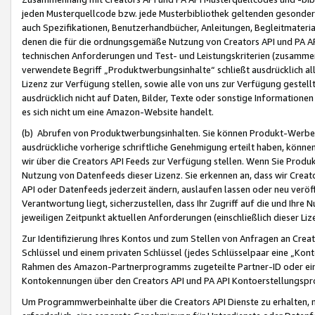
jeden Musterquellcode bzw. jede Musterbibliothek geltenden gesonder
auch Spezifikationen, Benutzerhandbücher, Anleitungen, Begleitmaterial
denen die für die ordnungsgemäße Nutzung von Creators API und PA A
technischen Anforderungen und Test- und Leistungskriterien (zusammen
verwendete Begriff „Produktwerbungsinhalte“ schließt ausdrücklich al
Lizenz zur Verfügung stellen, sowie alle von uns zur Verfügung gestel
ausdrücklich nicht auf Daten, Bilder, Texte oder sonstige Informatione
es sich nicht um eine Amazon-Website handelt.
(b) Abrufen von Produktwerbungsinhalten. Sie können Produkt-Werbein
ausdrückliche vorherige schriftliche Genehmigung erteilt haben, könn
wir über die Creators API Feeds zur Verfügung stellen. Wenn Sie Produk
Nutzung von Datenfeeds dieser Lizenz. Sie erkennen an, dass wir Creat
API oder Datenfeeds jederzeit ändern, auslaufen lassen oder neu veröffe
Verantwortung liegt, sicherzustellen, dass Ihr Zugriff auf die und Ihr
jeweiligen Zeitpunkt aktuellen Anforderungen (einschließlich dieser Liz
Zur Identifizierung Ihres Kontos und zum Stellen von Anfragen an Crea
Schlüssel und einem privaten Schlüssel (jedes Schlüsselpaar eine „Kon
Rahmen des Amazon-Partnerprogramms zugeteilte Partner-ID oder ein
Kontokennungen über den Creators API und PA API Kontoerstellungspro
Um Programmwerbeinhalte über die Creators API Dienste zu erhalten, m