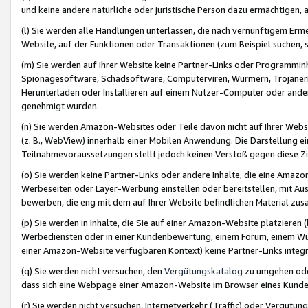
und keine andere natürliche oder juristische Person dazu ermächtigen, a
(l) Sie werden alle Handlungen unterlassen, die nach vernünftigem Erme
Website, auf der Funktionen oder Transaktionen (zum Beispiel suchen, s
(m) Sie werden auf Ihrer Website keine Partner-Links oder Programmin
Spionagesoftware, Schadsoftware, Computerviren, Würmern, Trojaner
Herunterladen oder Installieren auf einem Nutzer-Computer oder ande
genehmigt wurden.
(n) Sie werden Amazon-Websites oder Teile davon nicht auf Ihrer Websi
(z. B., WebView) innerhalb einer Mobilen Anwendung. Die Darstellung ein
Teilnahmevoraussetzungen stellt jedoch keinen Verstoß gegen diese Zif
(o) Sie werden keine Partner-Links oder andere Inhalte, die eine Am
Werbeseiten oder Layer-Werbung einstellen oder bereitstellen, mit Au
bewerben, die eng mit dem auf Ihrer Website befindlichen Material z
(p) Sie werden in Inhalte, die Sie auf einer Amazon-Website platzier
Werbediensten oder in einer Kundenbewertung, einem Forum, einem Wun
einer Amazon-Website verfügbaren Kontext) keine Partner-Links integr
(q) Sie werden nicht versuchen, den
Vergütungskatalog
zu umgehen oder
dass sich eine Webpage einer Amazon-Website im Browser eines Kunden 
(r) Sie werden nicht versuchen, Internetverkehr (Traffic) oder Vergü