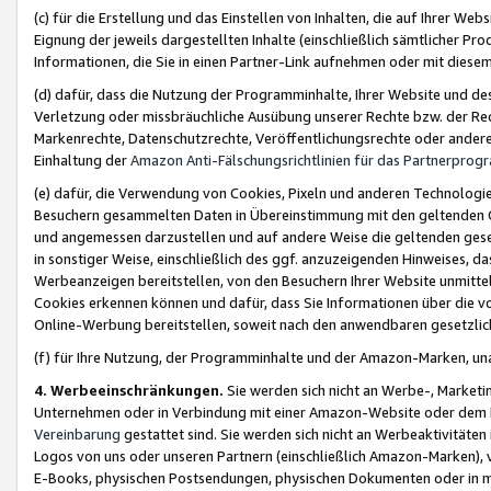
(c) für die Erstellung und das Einstellen von Inhalten, die auf Ihrer We
Eignung der jeweils dargestellten Inhalte (einschließlich sämtlicher 
Informationen, die Sie in einen Partner-Link aufnehmen oder mit diese
(d) dafür, dass die Nutzung der Programminhalte, Ihrer Website und des 
Verletzung oder missbräuchliche Ausübung unserer Rechte bzw. der Recht
Markenrechte, Datenschutzrechte, Veröffentlichungsrechte oder anderer
Einhaltung der
Amazon Anti-Fälschungsrichtlinien für das Partnerpro
(e) dafür, die Verwendung von Cookies, Pixeln und anderen Technologien
Besuchern gesammelten Daten in Übereinstimmung mit den geltenden Ge
und angemessen darzustellen und auf andere Weise die geltenden geset
in sonstiger Weise, einschließlich des ggf. anzuzeigenden Hinweises, d
Werbeanzeigen bereitstellen, von den Besuchern Ihrer Website unmitte
Cookies erkennen können und dafür, dass Sie Informationen über die v
Online-Werbung bereitstellen, soweit nach den anwendbaren gesetzlic
(f) für Ihre Nutzung, der Programminhalte und der Amazon-Marken, u
4. Werbeeinschränkungen.
Sie werden sich nicht an Werbe-, Market
Unternehmen oder in Verbindung mit einer Amazon-Website oder dem Pa
Vereinbarung
gestattet sind. Sie werden sich nicht an Werbeaktivitäten
Logos von uns oder unseren Partnern (einschließlich Amazon-Marken), 
E-Books, physischen Postsendungen, physischen Dokumenten oder in 