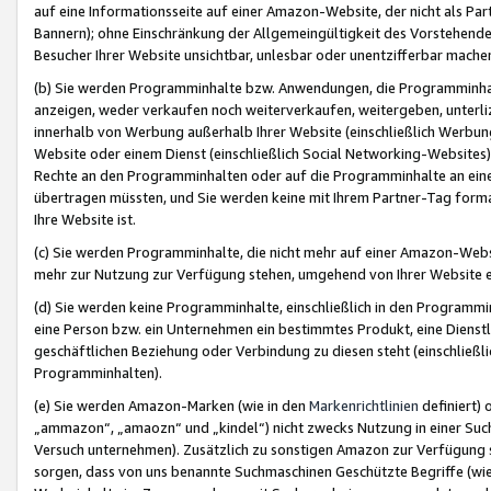
auf eine Informationsseite auf einer Amazon-Website, der nicht als Part
Bannern); ohne Einschränkung der Allgemeingültigkeit des Vorstehende
Besucher Ihrer Website unsichtbar, unlesbar oder unentzifferbar mache
(b) Sie werden Programminhalte bzw. Anwendungen, die Programminhalt
anzeigen, weder verkaufen noch weiterverkaufen, weitergeben, unterli
innerhalb von Werbung außerhalb Ihrer Website (einschließlich Werbun
Website oder einem Dienst (einschließlich Social Networking-Website
Rechte an den Programminhalten oder auf die Programminhalte an eine a
übertragen müssten, und Sie werden keine mit Ihrem Partner-Tag formati
Ihre Website ist.
(c) Sie werden Programminhalte, die nicht mehr auf einer Amazon-Websit
mehr zur Nutzung zur Verfügung stehen, umgehend von Ihrer Website e
(d) Sie werden keine Programminhalte, einschließlich in den Programmin
eine Person bzw. ein Unternehmen ein bestimmtes Produkt, eine Dienstle
geschäftlichen Beziehung oder Verbindung zu diesen steht (einschließli
Programminhalten).
(e) Sie werden Amazon-Marken (wie in den
Markenrichtlinien
definiert) 
„ammazon“, „amaozn“ und „kindel“) nicht zwecks Nutzung in einer Suc
Versuch unternehmen). Zusätzlich zu sonstigen Amazon zur Verfügung 
sorgen, dass von uns benannte Suchmaschinen Geschützte Begriffe (wie 