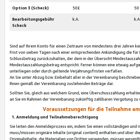
Option 3 (Scheck)
50£
50
Bearbeitungsgebühr
k.A.
k.A
Scheck
Sind auf Ihrem Konto für einen Zeitraum von mindestens drei Jahren kein
Frist von sieben Tagen nach einer entsprechenden Ankündigung die für
Schlussbetrag zurückzuhalten, der dem in der Übersicht Mindestausz
Mindestauszahlungsbetrag entspricht. Ferner können eine etwaig aufg
unterliegen oder durch geltende Verjährungsfristen verfallen.
An Sie unter Abzug bzw. Einbehalt aller in der Vereinbarung beschrieb
Ihnen gemäß der Vereinbarung zustehenden Beträge dar.
Sollten Sie, gleich aus welchem Grund, eine Überschusszahlung erhalte
an Sie im Rahmen der Vereinbarung zukünftig zahlbaren Vergütung zu 
Voraussetzungen für die Teilnahme a
1. Anmeldung und Teilnahmeberechtigung
Sie leiten den Anmeldeprozess ein, indem Sie einen vollständigen und 
muss/müssen originäre Inhalte (original content) enthalten und über d
Originalinhalte, die Materialien von Dritten verwenden, müssen wese