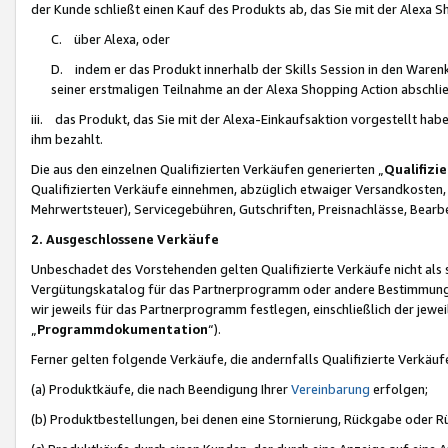
der Kunde schließt einen Kauf des Produkts ab, das Sie mit der Alexa 
C. über Alexa, oder
D. indem er das Produkt innerhalb der Skills Session in den Waren
seiner erstmaligen Teilnahme an der Alexa Shopping Action abschlie
iii. das Produkt, das Sie mit der Alexa-Einkaufsaktion vorgestellt ha
ihm bezahlt.
Die aus den einzelnen Qualifizierten Verkäufen generierten „
Qualifizi
Qualifizierten Verkäufe einnehmen, abzüglich etwaiger Versandkosten
Mehrwertsteuer), Servicegebühren, Gutschriften, Preisnachlässe, Bear
2. Ausgeschlossene Verkäufe
Unbeschadet des Vorstehenden gelten Qualifizierte Verkäufe nicht als
Vergütungskatalog für das Partnerprogramm oder andere Bestimmungen,
wir jeweils für das Partnerprogramm festlegen, einschließlich der jewe
„
Programmdokumentation
“).
Ferner gelten folgende Verkäufe, die andernfalls Qualifizierte Verkä
(a) Produktkäufe, die nach Beendigung Ihrer
Vereinbarung
erfolgen;
(b) Produktbestellungen, bei denen eine Stornierung, Rückgabe oder R