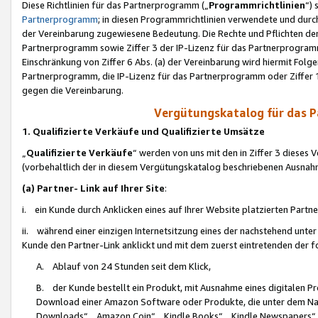
Diese Richtlinien für das Partnerprogramm („
Programmrichtlinien
“)
Partnerprogramm
; in diesen Programmrichtlinien verwendete und durch
der Vereinbarung zugewiesene Bedeutung. Die Rechte und Pflichten de
Partnerprogramm sowie Ziffer 3 der IP-Lizenz für das Partnerprogram
Einschränkung von Ziffer 6 Abs. (a) der Vereinbarung wird hiermit Fol
Partnerprogramm, die IP-Lizenz für das Partnerprogramm oder Ziffer 1
gegen die Vereinbarung.
Vergütungskatalog für das 
1. Qualifizierte Verkäufe und Qualifizierte Umsätze
„
Qualifizierte Verkäufe
“ werden von uns mit den in Ziffer 3 diese
(vorbehaltlich der in diesem Vergütungskatalog beschriebenen Ausnah
(a) Partner- Link auf Ihrer Site
:
i. ein Kunde durch Anklicken eines auf Ihrer Website platzierten Part
ii. während einer einzigen Internetsitzung eines der nachstehend unter (i)
Kunde den Partner-Link anklickt und mit dem zuerst eintretenden der f
A. Ablauf von 24 Stunden seit dem Klick,
B. der Kunde bestellt ein Produkt, mit Ausnahme eines digitalen P
Download einer Amazon Software oder Produkte, die unter dem N
Downloads“, „Amazon Coin“, „Kindle Books“, „Kindle Newspapers“, „