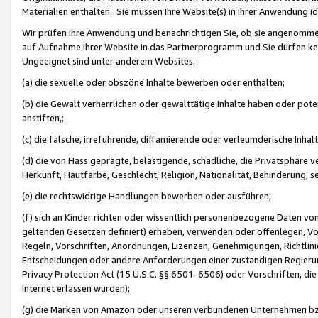
Materialien enthalten. Sie müssen Ihre Website(s) in Ihrer Anwendung ide
Wir prüfen Ihre Anwendung und benachrichtigen Sie, ob sie angenommen
auf Aufnahme Ihrer Website in das Partnerprogramm und Sie dürfen kei
Ungeeignet sind unter anderem Websites:
(a) die sexuelle oder obszöne Inhalte bewerben oder enthalten;
(b) die Gewalt verherrlichen oder gewalttätige Inhalte haben oder pot
anstiften,;
(c) die falsche, irreführende, diffamierende oder verleumderische Inha
(d) die von Hass geprägte, belästigende, schädliche, die Privatsphäre v
Herkunft, Hautfarbe, Geschlecht, Religion, Nationalität, Behinderung, 
(e) die rechtswidrige Handlungen bewerben oder ausführen;
(f) sich an Kinder richten oder wissentlich personenbezogene Daten vo
geltenden Gesetzen definiert) erheben, verwenden oder offenlegen, Vo
Regeln, Vorschriften, Anordnungen, Lizenzen, Genehmigungen, Richtlini
Entscheidungen oder andere Anforderungen einer zuständigen Regierung
Privacy Protection Act (15 U.S.C. §§ 6501-6506) oder Vorschriften, di
Internet erlassen wurden);
(g) die Marken von Amazon oder unseren verbundenen Unternehmen b