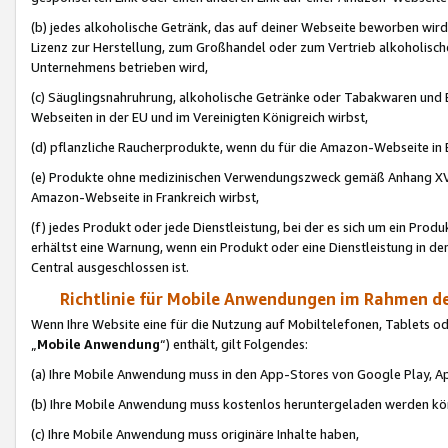
(b) jedes alkoholische Getränk, das auf deiner Webseite beworben wird
Lizenz zur Herstellung, zum Großhandel oder zum Vertrieb alkoholisch
Unternehmens betrieben wird,
(c) Säuglingsnahruhrung, alkoholische Getränke oder Tabakwaren und E
Webseiten in der EU und im Vereinigten Königreich wirbst,
(d) pflanzliche Raucherprodukte, wenn du für die Amazon-Webseite in B
(e) Produkte ohne medizinischen Verwendungszweck gemäß Anhang XVI 
Amazon-Webseite in Frankreich wirbst,
(f) jedes Produkt oder jede Dienstleistung, bei der es sich um ein Prod
erhältst eine Warnung, wenn ein Produkt oder eine Dienstleistung in de
Central ausgeschlossen ist.
Richtlinie für Mobile Anwendungen im Rahmen de
Wenn Ihre Website eine für die Nutzung auf Mobiltelefonen, Tablets 
„
Mobile Anwendung
“) enthält, gilt Folgendes:
(a) Ihre Mobile Anwendung muss in den App-Stores von Google Play, A
(b) Ihre Mobile Anwendung muss kostenlos heruntergeladen werden könn
(c) Ihre Mobile Anwendung muss originäre Inhalte haben,