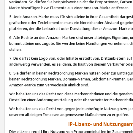
verändern. So dürfen Sie beispielsweise nicht die Proportionen, Farb
Marke hinzufügen bzw. Elemente aus einer Amazon-Marke entfernen.
5. Jede Amazon-Marke muss für sich alleine in ihrer Gesamtheit darge
grafischen oder Textelementen muss ein hinreichender Abstand gegebe
platzieren, der die Lesbarkeit oder Darstellung dieser Amazon-Marke b
6. Alle Rechte an den Amazon-Marken sind unser alleiniges Eigentum, 
kommt alleine uns zugute. Sie werden keine Handlungen vornehmen, 
stehen.
7. Du darfst kein Logo von, oder Inhalte erstellt von,
Drittanbietern au
anderweitig verwenden, es sei denn, du hast von diesem Verkäufer oder
8. Sie dürfen in keiner Rechtsordnung Marken nutzen oder zur Eintragu
keiner Rechtsordnung Marken, Domain-Namen, Subdomain-Namen, Benu
Amazon-Marke zum Verwechseln ähnlich sind.
Wir behalten uns das Recht vor, diese Markenrichtlinien und die gene
Einstellen einer Änderungsmitteilung oder überarbeiteter Markenricht
Wir behalten uns das Recht vor, gegen jede unbefugte Nutzung bzw. jede 
unserem alleinigen Ermessen angemessene Maßnahmen zu ergreifen.
IP-Lizenz- und Nutzungsan
Diese Lizenz regelt Ihre Nutzung von Programminhalten im Zusammen