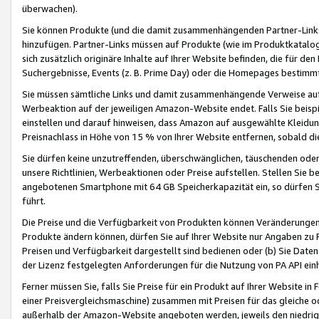
überwachen).
Sie können Produkte (und die damit zusammenhängenden Partner-Links)
hinzufügen. Partner-Links müssen auf Produkte (wie im Produktkatalog de
sich zusätzlich originäre Inhalte auf Ihrer Website befinden, die für 
Suchergebnisse, Events (z. B. Prime Day) oder die Homepages bestimmte
Sie müssen sämtliche Links und damit zusammenhängende Verweise auf z
Werbeaktion auf der jeweiligen Amazon-Website endet. Falls Sie beisp
einstellen und darauf hinweisen, dass Amazon auf ausgewählte Kleidun
Preisnachlass in Höhe von 15 % von Ihrer Website entfernen, sobald di
Sie dürfen keine unzutreffenden, überschwänglichen, täuschenden od
unsere Richtlinien, Werbeaktionen oder Preise aufstellen. Stellen Sie 
angebotenen Smartphone mit 64 GB Speicherkapazität ein, so dürfen S
führt.
Die Preise und die Verfügbarkeit von Produkten können Veränderungen 
Produkte ändern können, dürfen Sie auf Ihrer Website nur Angaben zu P
Preisen und Verfügbarkeit dargestellt sind bedienen oder (b) Sie Daten
der Lizenz festgelegten Anforderungen für die Nutzung von PA API einh
Ferner müssen Sie, falls Sie Preise für ein Produkt auf Ihrer Website in 
einer Preisvergleichsmaschine) zusammen mit Preisen für das gleiche o
außerhalb der Amazon-Website angeboten werden, jeweils den niedrigst