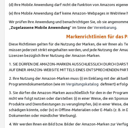
(d) Ihre Mobile Anwendung darf nicht die Funktion von Amazons eige
(e) Ihre Mobile Anwendung darf keine Amazon-Webpages in WebView 
Wir prüfen Ihre Anwendung und benachrichtigen Sie, ob sie angenomm
„
Zugelassene Mobile Anwendung
“ im Sinne der
Vereinbarung
.
Markenrichtlinien für das 
Diese Richtlinien gelten für die Nutzung der Marken, die wir Ihnen als 
müssen jederzeit strikt eingehalten werden, und jede Nutzung der Ama
Lizenzen bezüglich Ihrer Nutzung der Amazon-Marken.
1. SIE DÜRFEN DIE AMAZON-MARKEN AUSSCHLIESSLICH DURCH DARS
AUF EINER AMAZON-WEBSITE MITTELS EINES ENTSPRECHENDEN PART
2. Ihre Nutzung der Amazon-Marken muss (i) im Einklang mit der aktuells
Programmdokumentation (wie im
Vergütungskatalog
definiert) erfolg
3. Sie dürfen die Amazon-Marken ausschließlich für den in der Progr
nicht wie folgt nutzen oder darstellen: (i) in einer Weise, die ein Spo
Produkte und Dienstleistungen zu verunglimpfen, (iii) in einer Weise
schädigen könnte, oder (iv) in Offline-Materialien oder E-Mails (z. B.
Dokumenten oder mündlicher Werbung).
4. Wir werden Ihnen ein Bild bzw. Bilder der Amazon-Marken zur Verfüg