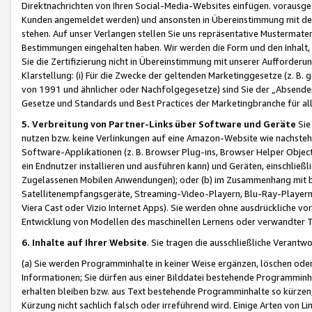
Direktnachrichten von Ihren Social-Media-Websites einfügen. vorausg
Kunden angemeldet werden) und ansonsten in Übereinstimmung mit der
stehen. Auf unser Verlangen stellen Sie uns repräsentative Mustermater
Bestimmungen eingehalten haben. Wir werden die Form und den Inhalt, di
Sie die Zertifizierung nicht in Übereinstimmung mit unserer Aufforderu
Klarstellung: (i) Für die Zwecke der geltenden Marketinggesetze (z. 
von 1991 und ähnlicher oder Nachfolgegesetze) sind Sie der „Absender“ j
Gesetze und Standards und Best Practices der Marketingbranche für 
5. Verbreitung von Partner-Links über Software und Geräte
Sie
nutzen bzw. keine Verlinkungen auf eine Amazon-Website wie nachsteh
Software-Applikationen (z. B. Browser Plug-ins, Browser Helper Objec
ein Endnutzer installieren und ausführen kann) und Geräten, einschlie
Zugelassenen Mobilen Anwendungen); oder (b) im Zusammenhang mit bzw.
Satellitenempfangsgeräte, Streaming-Video-Playern, Blu-Ray-Playern 
Viera Cast oder Vizio Internet Apps). Sie werden ohne ausdrückliche v
Entwicklung von Modellen des maschinellen Lernens oder verwandter 
6. Inhalte auf Ihrer Website
. Sie tragen die ausschließliche Verantwo
(a) Sie werden Programminhalte in keiner Weise ergänzen, löschen oder
Informationen; Sie dürfen aus einer Bilddatei bestehende Programminhal
erhalten bleiben bzw. aus Text bestehende Programminhalte so kürzen, 
Kürzung nicht sachlich falsch oder irreführend wird. Einige Arten von L