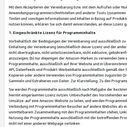
Mit dem Akzeptieren der Vereinbarung bzw. mit dem Aufrufen oder Nutz
Anwendungsprogrammierschnittstellen und anderer Tools (zusammen die
Texten und sonstigen Informationen und Inhalten in Bezug auf Produkte
nutzen können, erklären Sie sich damit einverstanden, an diese Lizenz 
1. Eingeschränkte Lizenz für Programminhalte
Vorbehaltlich der Bedingungen der Vereinbarung und ausschließlich z
Einhaltung der Vereinbarung (einschließlich dieser Lizenz und der ande
nicht übertragbare, nicht unterlizenzierbare, nicht exklusive, gebühren
anzuzeigen; (b) nur diejenigen der Amazon-Marken zu verwenden (wie in 
Programminhalte, ausschließlich auf Ihrer Website und in Übereinstimmu
API, Datenfeeds und Produkt-Werbeinhalte ausschließlich gemäß den Spe
Kopieren oder andere Verwenden von Programminhalten zugunsten Dri
Sammeln und Extrahieren von Daten. Zur Klarstellung: Zu den Program
Sie werden Programminhalte ausschließlich nach Maßgabe der Besti
hiermit eingeräumten Lizenz nutzen. Unbeschadet des Vorstehenden we
Umsätze auf eine Amazon-Website zu leiten, und werden Programminhal
Verbindung mit Programminhalten Besucher auf andere Websites als ein
unmittelbarem Zusammenhang mit den Programminhalten stehen, Links z
Nutzung der Programminhalte ausschließlich mit der betreffenden Pr
nicht mit einer anderen Webpage verlinken.