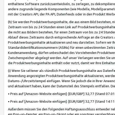
enthaltene Software zurückzuentwickeln, zu zerlegen, zu dekompilier
andere zugrunde liegende Komponenten (wie Modelle, Modellparameter
mit der Creators API, der PA API, Datenfeeds oder in den Produkt Werb
(h) Sie werden Produktwerbungsinhalte, die aus einem Bild bestehen, ni
Zeitraum von bis zu 24 Stunden einen Link auf Produktwerbungsinhalte
die nicht aus Bildern bestehen, für einen Zeitraum von bis zu 24 Stund
Ablauf dieses Zeitraums durch entsprechende Anfrage an die Creators 
Produktwerbungsinhalte aktualisieren und neu darstellen. Sofern wir Ih
Standardidentifikationsnummern (ASINs) für einen unbestimmten Zeitra
Kundenanwendung, dürfen unbeschadet des Vorstehenden Produktwerbu
Zwischenspeicher abgelegt werden. Auf unser Verlangen werden Sie un
die Produktwerbungsinhalte enthält oder nutzt, damit wir Ihre Einhalt
(i) Wenn Sie seltener als stündlich Produktwerbungsinhalte aus Datenfe
Anwendung angezeigten Produktwerbungsinhalte aktualisieren, werden 
Datums-/Uhrzeitstempel einfügen. Wenn Sie jedoch die in Ihrer Anwe
und aktualisiert haben, kann der Datumsteil des Stempels entfallen. Dies
• Preis auf [Amazon-Website einfügen]: [EUR/GBP] 32,77 (Stand 07.01.
• Preis auf [Amazon-Website einfügen]: [EUR/GBP] 32,77 (Stand 14:11 
Außerdem müssen Sie den folgenden Haftungsausschluss entweder neb
ein Pop-up-Fenster, ein Pop-up-Skript oder ein sonstiges vergleichba