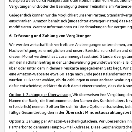
(beispielsweise durch Manipulation oder Kombination von Attributions-
Vergütungen und/oder der Beendigung deiner Teilnahme am Partnerp
Gelegentlich können wir die Möglichkeit unserer Partner, Standardv
einschränken. Amazon behält sich (ungeachtet etwaiger Fristen) das Re
modifizieren. Weitere Informationen zu Einschränkungen für Vergütung
6. Erfassung und Zahlung von Vergütungen
Wir werden wirtschaftlich vertretbare Anstrengungen unternehmen, um 
Nachverfolgung zu ermöglichen und unsere Berichte zu erstellen und di
diesem Monat verdient hast, zusammengefasst sind. Standardvergütung
auf den nächsten Betrag in der Landeswährung gerundet werden (z. B. C
über oder unter dem in deiner Preiskarte angegebenen Satz liegt. Wir
eine Amazon-Webseite etwa 60 Tage nach Ende jedes Kalendermonats, i
wurden. Du kannst wählen, ob du Zahlungen in einer anderen Währung
dafür entscheidest, erklärst du dich damit einverstanden, dass die K
Option 1: Zahlung per Überweisung.
Wir überweisen Ihre Vergütung dir
Namen der Bank, die Kontonummer, den Namen des Kontoinhabers bzw. a
erforderlich) nennen. Sollten Sie sich für diese Option entscheiden, be
fällige Gesamtbetrag den in der
Übersicht Mindestauszahlungsbet
Option 2: Zahlung per Amazon-Geschenkgutschein.
Wir übersenden Ihne
Partnerkonto genannte Haupt-E-Mail-Adresse. Diese Geschenkgutschei