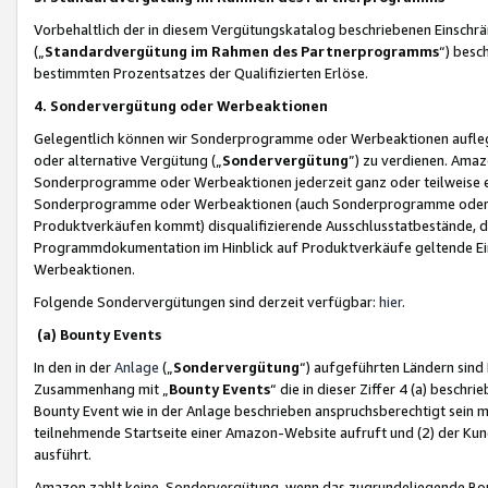
Vorbehaltlich der in diesem Vergütungskatalog beschriebenen Einschr
(„
Standardvergütung im Rahmen des Partnerprogramms
“) besc
bestimmten Prozentsatzes der Qualifizierten Erlöse.
4. Sondervergütung oder Werbeaktionen
Gelegentlich können wir Sonderprogramme oder Werbeaktionen auflegen,
oder alternative Vergütung („
Sondervergütung
”) zu verdienen. Amazo
Sonderprogramme oder Werbeaktionen jederzeit ganz oder teilweise einz
Sonderprogramme oder Werbeaktionen (auch Sonderprogramme oder We
Produktverkäufen kommt) disqualifizierende Ausschlusstatbestände, di
Programmdokumentation im Hinblick auf Produktverkäufe geltende E
Werbeaktionen.
Folgende Sondervergütungen sind derzeit verfügbar:
hier
.
(a) Bounty Events
In den in der
Anlage
(„
Sondervergütung
“) aufgeführten Ländern sind
Zusammenhang mit „
Bounty Events
“ die in dieser Ziffer 4 (a) besch
Bounty Event wie in der Anlage beschrieben anspruchsberechtigt sein mu
teilnehmende Startseite einer Amazon-Website aufruft und (2) der Kun
ausführt.
Amazon zahlt keine Sondervergütung, wenn das zugrundeliegende Boun