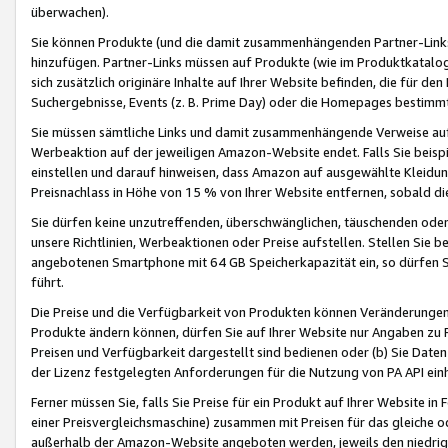
überwachen).
Sie können Produkte (und die damit zusammenhängenden Partner-Links)
hinzufügen. Partner-Links müssen auf Produkte (wie im Produktkatalog de
sich zusätzlich originäre Inhalte auf Ihrer Website befinden, die für 
Suchergebnisse, Events (z. B. Prime Day) oder die Homepages bestimmte
Sie müssen sämtliche Links und damit zusammenhängende Verweise auf z
Werbeaktion auf der jeweiligen Amazon-Website endet. Falls Sie beisp
einstellen und darauf hinweisen, dass Amazon auf ausgewählte Kleidun
Preisnachlass in Höhe von 15 % von Ihrer Website entfernen, sobald di
Sie dürfen keine unzutreffenden, überschwänglichen, täuschenden od
unsere Richtlinien, Werbeaktionen oder Preise aufstellen. Stellen Sie 
angebotenen Smartphone mit 64 GB Speicherkapazität ein, so dürfen S
führt.
Die Preise und die Verfügbarkeit von Produkten können Veränderungen 
Produkte ändern können, dürfen Sie auf Ihrer Website nur Angaben zu P
Preisen und Verfügbarkeit dargestellt sind bedienen oder (b) Sie Daten
der Lizenz festgelegten Anforderungen für die Nutzung von PA API einh
Ferner müssen Sie, falls Sie Preise für ein Produkt auf Ihrer Website in 
einer Preisvergleichsmaschine) zusammen mit Preisen für das gleiche o
außerhalb der Amazon-Website angeboten werden, jeweils den niedrigst