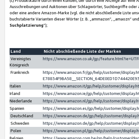
(c) Produktkäufe durch einen Kunden, der durch eine Anzeige auf eine 
Ausschreibungen und Auktionen über Schlagwörter, Suchbegriffe oder 
oder eine andere Amazon-Marke (vgl. die nicht abschließende Liste un
buchstabierte Varianten dieser Wörter (z. B. „ammazon“, „amaozn“ und „
Suchplatzierung
”);
Land
Nicht abschließende Liste der Marken
Vereinigtes
https://www.amazon.co.uk/gp/feature.html?ie=U
Königreich
Frankreich
https://www.amazon.fr/gp/help/customer/displa
E78834F9BA58__SECTION_64DE0ED1D744420E9
Italien
https://www.amazon.it/gp/help/customer/display
Irland
https://www.amazon.ie/gp/help/customer/displa
Niederlande
https://www.amazon.nl/gp/help/customer/display
Spanien
https://www.amazon.es/gp/help/customer/display
Deutschland
https://www.amazon.de/gp/help/customer/displa
Schweden
https://www.amazon.de/gp/help/customer/displa
Polen
https://www.amazon.pl/gp/help/customer/display
Belgien
https://www.amazon.com.be/gp/help/customer/d