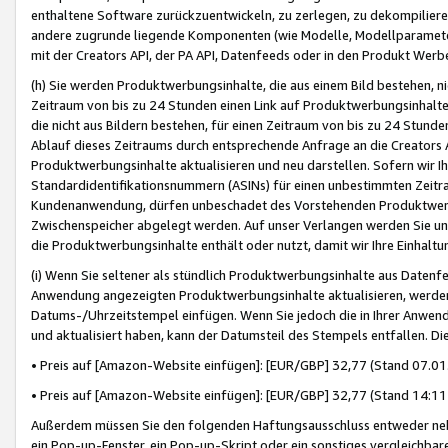
enthaltene Software zurückzuentwickeln, zu zerlegen, zu dekompilier
andere zugrunde liegende Komponenten (wie Modelle, Modellparameter
mit der Creators API, der PA API, Datenfeeds oder in den Produkt Werb
(h) Sie werden Produktwerbungsinhalte, die aus einem Bild bestehen, ni
Zeitraum von bis zu 24 Stunden einen Link auf Produktwerbungsinhalte
die nicht aus Bildern bestehen, für einen Zeitraum von bis zu 24 Stund
Ablauf dieses Zeitraums durch entsprechende Anfrage an die Creators 
Produktwerbungsinhalte aktualisieren und neu darstellen. Sofern wir Ih
Standardidentifikationsnummern (ASINs) für einen unbestimmten Zeitra
Kundenanwendung, dürfen unbeschadet des Vorstehenden Produktwerbu
Zwischenspeicher abgelegt werden. Auf unser Verlangen werden Sie un
die Produktwerbungsinhalte enthält oder nutzt, damit wir Ihre Einhalt
(i) Wenn Sie seltener als stündlich Produktwerbungsinhalte aus Datenfe
Anwendung angezeigten Produktwerbungsinhalte aktualisieren, werden 
Datums-/Uhrzeitstempel einfügen. Wenn Sie jedoch die in Ihrer Anwe
und aktualisiert haben, kann der Datumsteil des Stempels entfallen. Dies
• Preis auf [Amazon-Website einfügen]: [EUR/GBP] 32,77 (Stand 07.01.
• Preis auf [Amazon-Website einfügen]: [EUR/GBP] 32,77 (Stand 14:11 
Außerdem müssen Sie den folgenden Haftungsausschluss entweder neb
ein Pop-up-Fenster, ein Pop-up-Skript oder ein sonstiges vergleichba