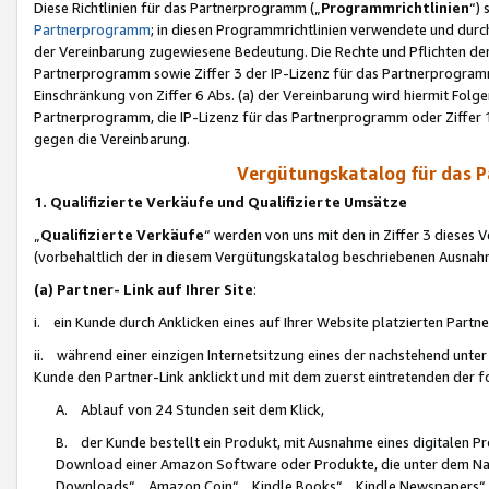
Diese Richtlinien für das Partnerprogramm („
Programmrichtlinien
“)
Partnerprogramm
; in diesen Programmrichtlinien verwendete und durch
der Vereinbarung zugewiesene Bedeutung. Die Rechte und Pflichten de
Partnerprogramm sowie Ziffer 3 der IP-Lizenz für das Partnerprogram
Einschränkung von Ziffer 6 Abs. (a) der Vereinbarung wird hiermit Fol
Partnerprogramm, die IP-Lizenz für das Partnerprogramm oder Ziffer 1
gegen die Vereinbarung.
Vergütungskatalog für das 
1. Qualifizierte Verkäufe und Qualifizierte Umsätze
„
Qualifizierte Verkäufe
“ werden von uns mit den in Ziffer 3 diese
(vorbehaltlich der in diesem Vergütungskatalog beschriebenen Ausnah
(a) Partner- Link auf Ihrer Site
:
i. ein Kunde durch Anklicken eines auf Ihrer Website platzierten Part
ii. während einer einzigen Internetsitzung eines der nachstehend unter (i)
Kunde den Partner-Link anklickt und mit dem zuerst eintretenden der f
A. Ablauf von 24 Stunden seit dem Klick,
B. der Kunde bestellt ein Produkt, mit Ausnahme eines digitalen P
Download einer Amazon Software oder Produkte, die unter dem N
Downloads“, „Amazon Coin“, „Kindle Books“, „Kindle Newspapers“, „