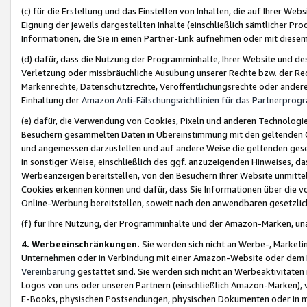
(c) für die Erstellung und das Einstellen von Inhalten, die auf Ihrer We
Eignung der jeweils dargestellten Inhalte (einschließlich sämtlicher 
Informationen, die Sie in einen Partner-Link aufnehmen oder mit diese
(d) dafür, dass die Nutzung der Programminhalte, Ihrer Website und des 
Verletzung oder missbräuchliche Ausübung unserer Rechte bzw. der Recht
Markenrechte, Datenschutzrechte, Veröffentlichungsrechte oder anderer
Einhaltung der
Amazon Anti-Fälschungsrichtlinien für das Partnerpro
(e) dafür, die Verwendung von Cookies, Pixeln und anderen Technologien
Besuchern gesammelten Daten in Übereinstimmung mit den geltenden Ge
und angemessen darzustellen und auf andere Weise die geltenden geset
in sonstiger Weise, einschließlich des ggf. anzuzeigenden Hinweises, d
Werbeanzeigen bereitstellen, von den Besuchern Ihrer Website unmitte
Cookies erkennen können und dafür, dass Sie Informationen über die v
Online-Werbung bereitstellen, soweit nach den anwendbaren gesetzlic
(f) für Ihre Nutzung, der Programminhalte und der Amazon-Marken, u
4. Werbeeinschränkungen.
Sie werden sich nicht an Werbe-, Market
Unternehmen oder in Verbindung mit einer Amazon-Website oder dem Pa
Vereinbarung
gestattet sind. Sie werden sich nicht an Werbeaktivitäten
Logos von uns oder unseren Partnern (einschließlich Amazon-Marken), 
E-Books, physischen Postsendungen, physischen Dokumenten oder in 