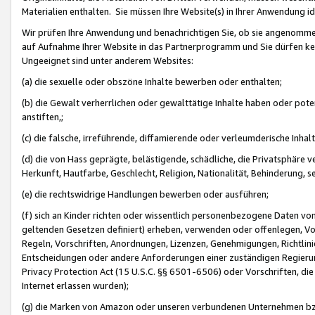
Materialien enthalten. Sie müssen Ihre Website(s) in Ihrer Anwendung ide
Wir prüfen Ihre Anwendung und benachrichtigen Sie, ob sie angenommen
auf Aufnahme Ihrer Website in das Partnerprogramm und Sie dürfen kei
Ungeeignet sind unter anderem Websites:
(a) die sexuelle oder obszöne Inhalte bewerben oder enthalten;
(b) die Gewalt verherrlichen oder gewalttätige Inhalte haben oder pot
anstiften,;
(c) die falsche, irreführende, diffamierende oder verleumderische Inha
(d) die von Hass geprägte, belästigende, schädliche, die Privatsphäre v
Herkunft, Hautfarbe, Geschlecht, Religion, Nationalität, Behinderung, 
(e) die rechtswidrige Handlungen bewerben oder ausführen;
(f) sich an Kinder richten oder wissentlich personenbezogene Daten vo
geltenden Gesetzen definiert) erheben, verwenden oder offenlegen, Vo
Regeln, Vorschriften, Anordnungen, Lizenzen, Genehmigungen, Richtlini
Entscheidungen oder andere Anforderungen einer zuständigen Regierung
Privacy Protection Act (15 U.S.C. §§ 6501-6506) oder Vorschriften, di
Internet erlassen wurden);
(g) die Marken von Amazon oder unseren verbundenen Unternehmen b