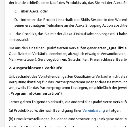
der Kunde schließt einen Kauf des Produkts ab, das Sie mit der Alexa 
C. über Alexa, oder
D. indem er das Produkt innerhalb der Skills Session in den Waren
seiner erstmaligen Teilnahme an der Alexa Shopping Action abschlie
iii. das Produkt, das Sie mit der Alexa-Einkaufsaktion vorgestellt ha
ihm bezahlt.
Die aus den einzelnen Qualifizierten Verkäufen generierten „
Qualifizi
Qualifizierten Verkäufe einnehmen, abzüglich etwaiger Versandkosten
Mehrwertsteuer), Servicegebühren, Gutschriften, Preisnachlässe, Bear
2. Ausgeschlossene Verkäufe
Unbeschadet des Vorstehenden gelten Qualifizierte Verkäufe nicht als
Vergütungskatalog für das Partnerprogramm oder andere Bestimmungen,
wir jeweils für das Partnerprogramm festlegen, einschließlich der jewe
„
Programmdokumentation
“).
Ferner gelten folgende Verkäufe, die andernfalls Qualifizierte Verkä
(a) Produktkäufe, die nach Beendigung Ihrer
Vereinbarung
erfolgen;
(b) Produktbestellungen, bei denen eine Stornierung, Rückgabe oder R