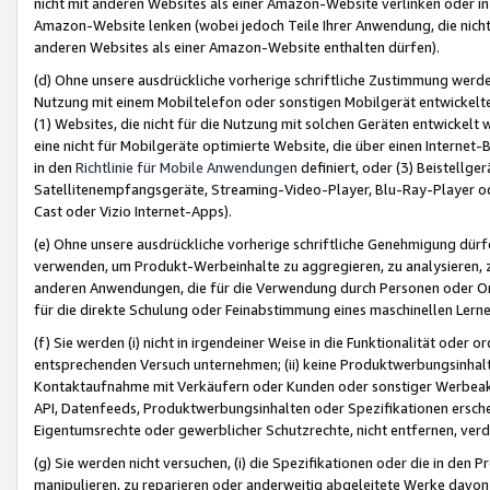
nicht mit anderen Websites als einer Amazon-Website verlinken oder i
Amazon-Website lenken (wobei jedoch Teile Ihrer Anwendung, die nich
anderen Websites als einer Amazon-Website enthalten dürfen).
(d) Ohne unsere ausdrückliche vorherige schriftliche Zustimmung werd
Nutzung mit einem Mobiltelefon oder sonstigen Mobilgerät entwickelt
(1) Websites, die nicht für die Nutzung mit solchen Geräten entwickelt
eine nicht für Mobilgeräte optimierte Website, die über einen Interne
in den
Richtlinie für Mobile Anwendungen
definiert, oder (3) Beistellge
Satellitenempfangsgeräte, Streaming-Video-Player, Blu-Ray-Player ode
Cast oder Vizio Internet-Apps).
(e) Ohne unsere ausdrückliche vorherige schriftliche Genehmigung dürfe
verwenden, um Produkt-Werbeinhalte zu aggregieren, zu analysieren, 
anderen Anwendungen, die für die Verwendung durch Personen oder Or
für die direkte Schulung oder Feinabstimmung eines maschinellen Lern
(f) Sie werden (i) nicht in irgendeiner Weise in die Funktionalität ode
entsprechenden Versuch unternehmen; (ii) keine Produktwerbungsinha
Kontaktaufnahme mit Verkäufern oder Kunden oder sonstiger Werbeaktiv
API, Datenfeeds, Produktwerbungsinhalten oder Spezifikationen erschei
Eigentumsrechte oder gewerblicher Schutzrechte, nicht entfernen, verd
(g) Sie werden nicht versuchen, (i) die Spezifikationen oder die in de
manipulieren, zu reparieren oder anderweitig abgeleitete Werke davon z