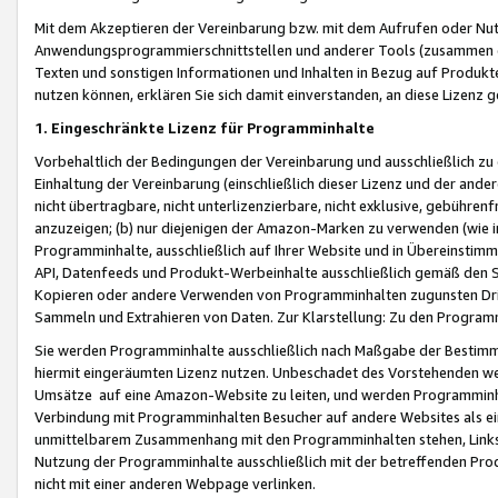
Mit dem Akzeptieren der Vereinbarung bzw. mit dem Aufrufen oder Nutz
Anwendungsprogrammierschnittstellen und anderer Tools (zusammen die
Texten und sonstigen Informationen und Inhalten in Bezug auf Produkte
nutzen können, erklären Sie sich damit einverstanden, an diese Lizenz 
1. Eingeschränkte Lizenz für Programminhalte
Vorbehaltlich der Bedingungen der Vereinbarung und ausschließlich z
Einhaltung der Vereinbarung (einschließlich dieser Lizenz und der ande
nicht übertragbare, nicht unterlizenzierbare, nicht exklusive, gebühren
anzuzeigen; (b) nur diejenigen der Amazon-Marken zu verwenden (wie in 
Programminhalte, ausschließlich auf Ihrer Website und in Übereinstimmu
API, Datenfeeds und Produkt-Werbeinhalte ausschließlich gemäß den Spe
Kopieren oder andere Verwenden von Programminhalten zugunsten Dri
Sammeln und Extrahieren von Daten. Zur Klarstellung: Zu den Program
Sie werden Programminhalte ausschließlich nach Maßgabe der Besti
hiermit eingeräumten Lizenz nutzen. Unbeschadet des Vorstehenden we
Umsätze auf eine Amazon-Website zu leiten, und werden Programminhal
Verbindung mit Programminhalten Besucher auf andere Websites als ein
unmittelbarem Zusammenhang mit den Programminhalten stehen, Links z
Nutzung der Programminhalte ausschließlich mit der betreffenden Pr
nicht mit einer anderen Webpage verlinken.