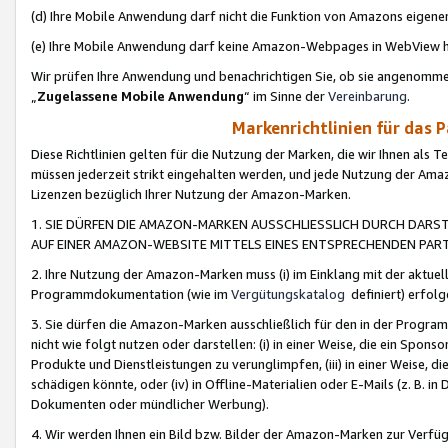
(d) Ihre Mobile Anwendung darf nicht die Funktion von Amazons eige
(e) Ihre Mobile Anwendung darf keine Amazon-Webpages in WebView 
Wir prüfen Ihre Anwendung und benachrichtigen Sie, ob sie angenomm
„
Zugelassene Mobile Anwendung
“ im Sinne der
Vereinbarung
.
Markenrichtlinien für das 
Diese Richtlinien gelten für die Nutzung der Marken, die wir Ihnen als 
müssen jederzeit strikt eingehalten werden, und jede Nutzung der Ama
Lizenzen bezüglich Ihrer Nutzung der Amazon-Marken.
1. SIE DÜRFEN DIE AMAZON-MARKEN AUSSCHLIESSLICH DURCH DARS
AUF EINER AMAZON-WEBSITE MITTELS EINES ENTSPRECHENDEN PART
2. Ihre Nutzung der Amazon-Marken muss (i) im Einklang mit der aktuells
Programmdokumentation (wie im
Vergütungskatalog
definiert) erfolg
3. Sie dürfen die Amazon-Marken ausschließlich für den in der Progr
nicht wie folgt nutzen oder darstellen: (i) in einer Weise, die ein Spo
Produkte und Dienstleistungen zu verunglimpfen, (iii) in einer Weise
schädigen könnte, oder (iv) in Offline-Materialien oder E-Mails (z. B.
Dokumenten oder mündlicher Werbung).
4. Wir werden Ihnen ein Bild bzw. Bilder der Amazon-Marken zur Verfüg