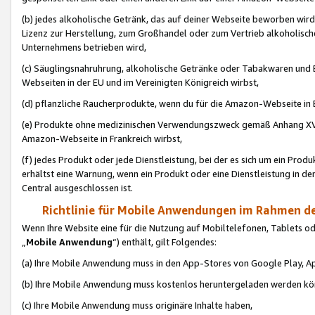
(b) jedes alkoholische Getränk, das auf deiner Webseite beworben wird
Lizenz zur Herstellung, zum Großhandel oder zum Vertrieb alkoholisch
Unternehmens betrieben wird,
(c) Säuglingsnahruhrung, alkoholische Getränke oder Tabakwaren und E
Webseiten in der EU und im Vereinigten Königreich wirbst,
(d) pflanzliche Raucherprodukte, wenn du für die Amazon-Webseite in B
(e) Produkte ohne medizinischen Verwendungszweck gemäß Anhang XVI 
Amazon-Webseite in Frankreich wirbst,
(f) jedes Produkt oder jede Dienstleistung, bei der es sich um ein Prod
erhältst eine Warnung, wenn ein Produkt oder eine Dienstleistung in de
Central ausgeschlossen ist.
Richtlinie für Mobile Anwendungen im Rahmen de
Wenn Ihre Website eine für die Nutzung auf Mobiltelefonen, Tablets 
„
Mobile Anwendung
“) enthält, gilt Folgendes:
(a) Ihre Mobile Anwendung muss in den App-Stores von Google Play, A
(b) Ihre Mobile Anwendung muss kostenlos heruntergeladen werden könn
(c) Ihre Mobile Anwendung muss originäre Inhalte haben,