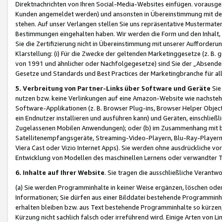
Direktnachrichten von Ihren Social-Media-Websites einfügen. vorausg
Kunden angemeldet werden) und ansonsten in Übereinstimmung mit der
stehen. Auf unser Verlangen stellen Sie uns repräsentative Mustermater
Bestimmungen eingehalten haben. Wir werden die Form und den Inhalt, di
Sie die Zertifizierung nicht in Übereinstimmung mit unserer Aufforderu
Klarstellung: (i) Für die Zwecke der geltenden Marketinggesetze (z. 
von 1991 und ähnlicher oder Nachfolgegesetze) sind Sie der „Absender“ j
Gesetze und Standards und Best Practices der Marketingbranche für 
5. Verbreitung von Partner-Links über Software und Geräte
Sie
nutzen bzw. keine Verlinkungen auf eine Amazon-Website wie nachsteh
Software-Applikationen (z. B. Browser Plug-ins, Browser Helper Objec
ein Endnutzer installieren und ausführen kann) und Geräten, einschlie
Zugelassenen Mobilen Anwendungen); oder (b) im Zusammenhang mit bzw.
Satellitenempfangsgeräte, Streaming-Video-Playern, Blu-Ray-Playern 
Viera Cast oder Vizio Internet Apps). Sie werden ohne ausdrückliche v
Entwicklung von Modellen des maschinellen Lernens oder verwandter 
6. Inhalte auf Ihrer Website
. Sie tragen die ausschließliche Verantwo
(a) Sie werden Programminhalte in keiner Weise ergänzen, löschen oder
Informationen; Sie dürfen aus einer Bilddatei bestehende Programminhal
erhalten bleiben bzw. aus Text bestehende Programminhalte so kürzen, 
Kürzung nicht sachlich falsch oder irreführend wird. Einige Arten von L