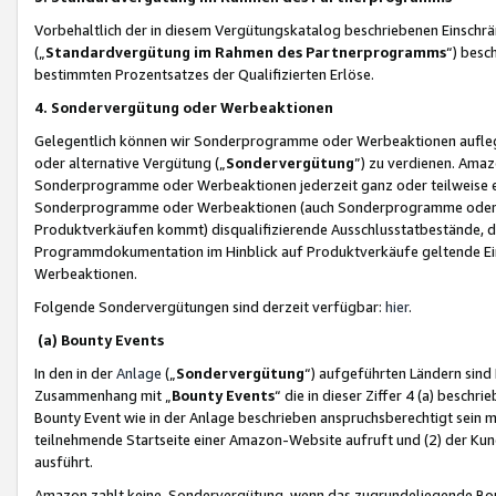
Vorbehaltlich der in diesem Vergütungskatalog beschriebenen Einschr
(„
Standardvergütung im Rahmen des Partnerprogramms
“) besc
bestimmten Prozentsatzes der Qualifizierten Erlöse.
4. Sondervergütung oder Werbeaktionen
Gelegentlich können wir Sonderprogramme oder Werbeaktionen auflegen,
oder alternative Vergütung („
Sondervergütung
”) zu verdienen. Amazo
Sonderprogramme oder Werbeaktionen jederzeit ganz oder teilweise einz
Sonderprogramme oder Werbeaktionen (auch Sonderprogramme oder We
Produktverkäufen kommt) disqualifizierende Ausschlusstatbestände, di
Programmdokumentation im Hinblick auf Produktverkäufe geltende E
Werbeaktionen.
Folgende Sondervergütungen sind derzeit verfügbar:
hier
.
(a) Bounty Events
In den in der
Anlage
(„
Sondervergütung
“) aufgeführten Ländern sind
Zusammenhang mit „
Bounty Events
“ die in dieser Ziffer 4 (a) besch
Bounty Event wie in der Anlage beschrieben anspruchsberechtigt sein mu
teilnehmende Startseite einer Amazon-Website aufruft und (2) der Kun
ausführt.
Amazon zahlt keine Sondervergütung, wenn das zugrundeliegende Boun