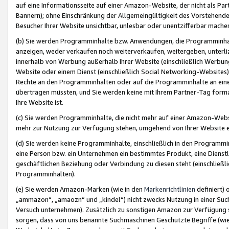
auf eine Informationsseite auf einer Amazon-Website, der nicht als Part
Bannern); ohne Einschränkung der Allgemeingültigkeit des Vorstehende
Besucher Ihrer Website unsichtbar, unlesbar oder unentzifferbar mache
(b) Sie werden Programminhalte bzw. Anwendungen, die Programminhalt
anzeigen, weder verkaufen noch weiterverkaufen, weitergeben, unterli
innerhalb von Werbung außerhalb Ihrer Website (einschließlich Werbun
Website oder einem Dienst (einschließlich Social Networking-Website
Rechte an den Programminhalten oder auf die Programminhalte an eine a
übertragen müssten, und Sie werden keine mit Ihrem Partner-Tag formati
Ihre Website ist.
(c) Sie werden Programminhalte, die nicht mehr auf einer Amazon-Websit
mehr zur Nutzung zur Verfügung stehen, umgehend von Ihrer Website e
(d) Sie werden keine Programminhalte, einschließlich in den Programmin
eine Person bzw. ein Unternehmen ein bestimmtes Produkt, eine Dienstle
geschäftlichen Beziehung oder Verbindung zu diesen steht (einschließli
Programminhalten).
(e) Sie werden Amazon-Marken (wie in den
Markenrichtlinien
definiert) 
„ammazon“, „amaozn“ und „kindel“) nicht zwecks Nutzung in einer Suc
Versuch unternehmen). Zusätzlich zu sonstigen Amazon zur Verfügung 
sorgen, dass von uns benannte Suchmaschinen Geschützte Begriffe (wie 