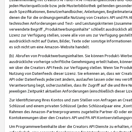
jeden Musterquellcode bzw. jede Musterbibliothek geltenden gesonder
auch Spezifikationen, Benutzerhandbücher, Anleitungen, Begleitmaterial
denen die für die ordnungsgemäße Nutzung von Creators API und PA A
technischen Anforderungen und Test- und Leistungskriterien (zusammen
verwendete Begriff „Produktwerbungsinhalte“ schließt ausdrücklich al
Lizenz zur Verfügung stellen, sowie alle von uns zur Verfügung gestel
ausdrücklich nicht auf Daten, Bilder, Texte oder sonstige Informatione
es sich nicht um eine Amazon-Website handelt.
(b) Abrufen von Produktwerbungsinhalten. Sie können Produkt-Werbein
ausdrückliche vorherige schriftliche Genehmigung erteilt haben, könn
wir über die Creators API Feeds zur Verfügung stellen. Wenn Sie Produk
Nutzung von Datenfeeds dieser Lizenz. Sie erkennen an, dass wir Creat
API oder Datenfeeds jederzeit ändern, auslaufen lassen oder neu veröffe
Verantwortung liegt, sicherzustellen, dass Ihr Zugriff auf die und Ihr
jeweiligen Zeitpunkt aktuellen Anforderungen (einschließlich dieser Liz
Zur Identifizierung Ihres Kontos und zum Stellen von Anfragen an Crea
Schlüssel und einem privaten Schlüssel (jedes Schlüsselpaar eine „Kon
Rahmen des Amazon-Partnerprogramms zugeteilte Partner-ID oder ein
Kontokennungen über den Creators API und PA API Kontoerstellungspro
Um Programmwerbeinhalte über die Creators API Dienste zu erhalten, m