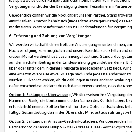
(beispielsweise durch Manipulation oder Kombination von Attributions-
Vergütungen und/oder der Beendigung deiner Teilnahme am Partnerp
Gelegentlich können wir die Möglichkeit unserer Partner, Standardv
einschränken. Amazon behält sich (ungeachtet etwaiger Fristen) das Re
modifizieren. Weitere Informationen zu Einschränkungen für Vergütung
6. Erfassung und Zahlung von Vergütungen
Wir werden wirtschaftlich vertretbare Anstrengungen unternehmen, um 
Nachverfolgung zu ermöglichen und unsere Berichte zu erstellen und di
diesem Monat verdient hast, zusammengefasst sind. Standardvergütung
auf den nächsten Betrag in der Landeswährung gerundet werden (z. B. C
über oder unter dem in deiner Preiskarte angegebenen Satz liegt. Wir
eine Amazon-Webseite etwa 60 Tage nach Ende jedes Kalendermonats, i
wurden. Du kannst wählen, ob du Zahlungen in einer anderen Währung
dafür entscheidest, erklärst du dich damit einverstanden, dass die K
Option 1: Zahlung per Überweisung.
Wir überweisen Ihre Vergütung dir
Namen der Bank, die Kontonummer, den Namen des Kontoinhabers bzw. a
erforderlich) nennen. Sollten Sie sich für diese Option entscheiden, be
fällige Gesamtbetrag den in der
Übersicht Mindestauszahlungsbet
Option 2: Zahlung per Amazon-Geschenkgutschein.
Wir übersenden Ihne
Partnerkonto genannte Haupt-E-Mail-Adresse. Diese Geschenkgutschei