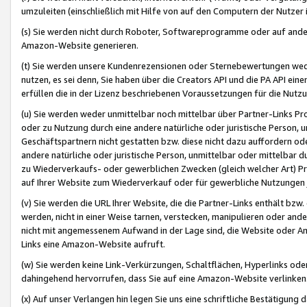
umzuleiten (einschließlich mit Hilfe von auf den Computern der Nutzer i
(s) Sie werden nicht durch Roboter, Softwareprogramme oder auf andere
Amazon-Website generieren.
(t) Sie werden unsere Kundenrezensionen oder Sternebewertungen wed
nutzen, es sei denn, Sie haben über die Creators API und die PA API e
erfüllen die in der Lizenz beschriebenen Voraussetzungen für die Nutzu
(u) Sie werden weder unmittelbar noch mittelbar über Partner-Links P
oder zu Nutzung durch eine andere natürliche oder juristische Person,
Geschäftspartnern nicht gestatten bzw. diese nicht dazu auffordern od
andere natürliche oder juristische Person, unmittelbar oder mittelbar
zu Wiederverkaufs- oder gewerblichen Zwecken (gleich welcher Art) 
auf Ihrer Website zum Wiederverkauf oder für gewerbliche Nutzungen 
(v) Sie werden die URL Ihrer Website, die die Partner-Links enthält b
werden, nicht in einer Weise tarnen, verstecken, manipulieren oder and
nicht mit angemessenem Aufwand in der Lage sind, die Website oder A
Links eine Amazon-Website aufruft.
(w) Sie werden keine Link-Verkürzungen, Schaltflächen, Hyperlinks ode
dahingehend hervorrufen, dass Sie auf eine Amazon-Website verlinken
(x) Auf unser Verlangen hin legen Sie uns eine schriftliche Bestätigung