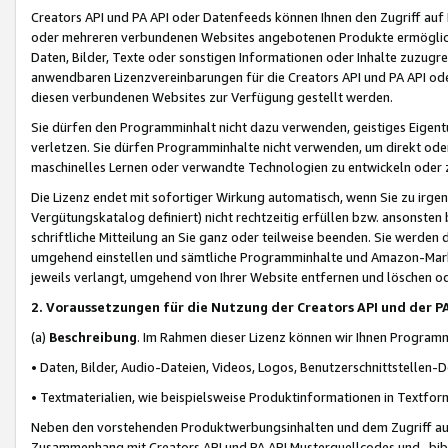
Creators API und PA API oder Datenfeeds können Ihnen den Zugriff auf D
oder mehreren verbundenen Websites angebotenen Produkte ermögliche
Daten, Bilder, Texte oder sonstigen Informationen oder Inhalte zuzugre
anwendbaren Lizenzvereinbarungen für die Creators API und PA API od
diesen verbundenen Websites zur Verfügung gestellt werden.
Sie dürfen den Programminhalt nicht dazu verwenden, geistiges Eigent
verletzen. Sie dürfen Programminhalte nicht verwenden, um direkt ode
maschinelles Lernen oder verwandte Technologien zu entwickeln oder zu
Die Lizenz endet mit sofortiger Wirkung automatisch, wenn Sie zu irg
Vergütungskatalog definiert) nicht rechtzeitig erfüllen bzw. ansonsten
schriftliche Mitteilung an Sie ganz oder teilweise beenden. Sie werden
umgehend einstellen und sämtliche Programminhalte und Amazon-Marke
jeweils verlangt, umgehend von Ihrer Website entfernen und löschen od
2. Voraussetzungen für die Nutzung der Creators API und der P
(a)
Beschreibung
. Im Rahmen dieser Lizenz können wir Ihnen Programmi
• Daten, Bilder, Audio-Dateien, Videos, Logos, Benutzerschnittstellen-
• Textmaterialien, wie beispielsweise Produktinformationen in Textfor
Neben den vorstehenden Produktwerbungsinhalten und dem Zugriff auf 
Zusammenhang mit Creators API und PA API Musterquellcodes und -bibli