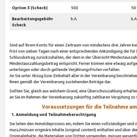
Option 3 (Scheck)
50£
50
Bearbeitungsgebühr
k.A.
k.A
Scheck
Sind auf Ihrem Konto für einen Zeitraum von mindestens drei Jahren kein
Frist von sieben Tagen nach einer entsprechenden Ankündigung die für
Schlussbetrag zurückzuhalten, der dem in der Übersicht Mindestausz
Mindestauszahlungsbetrag entspricht. Ferner können eine etwaig aufg
unterliegen oder durch geltende Verjährungsfristen verfallen.
An Sie unter Abzug bzw. Einbehalt aller in der Vereinbarung beschrieb
Ihnen gemäß der Vereinbarung zustehenden Beträge dar.
Sollten Sie, gleich aus welchem Grund, eine Überschusszahlung erhalte
an Sie im Rahmen der Vereinbarung zukünftig zahlbaren Vergütung zu 
Voraussetzungen für die Teilnahme a
1. Anmeldung und Teilnahmeberechtigung
Sie leiten den Anmeldeprozess ein, indem Sie einen vollständigen und 
muss/müssen originäre Inhalte (original content) enthalten und über d
Originalinhalte, die Materialien von Dritten verwenden, müssen wese