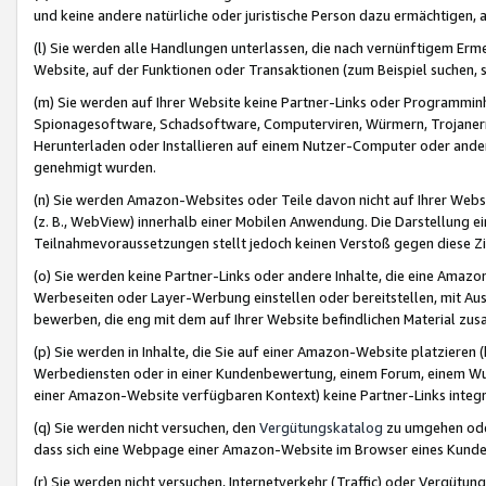
und keine andere natürliche oder juristische Person dazu ermächtigen, a
(l) Sie werden alle Handlungen unterlassen, die nach vernünftigem Erme
Website, auf der Funktionen oder Transaktionen (zum Beispiel suchen, s
(m) Sie werden auf Ihrer Website keine Partner-Links oder Programmin
Spionagesoftware, Schadsoftware, Computerviren, Würmern, Trojaner
Herunterladen oder Installieren auf einem Nutzer-Computer oder ande
genehmigt wurden.
(n) Sie werden Amazon-Websites oder Teile davon nicht auf Ihrer Websi
(z. B., WebView) innerhalb einer Mobilen Anwendung. Die Darstellung ein
Teilnahmevoraussetzungen stellt jedoch keinen Verstoß gegen diese Zif
(o) Sie werden keine Partner-Links oder andere Inhalte, die eine Am
Werbeseiten oder Layer-Werbung einstellen oder bereitstellen, mit Au
bewerben, die eng mit dem auf Ihrer Website befindlichen Material z
(p) Sie werden in Inhalte, die Sie auf einer Amazon-Website platzier
Werbediensten oder in einer Kundenbewertung, einem Forum, einem Wun
einer Amazon-Website verfügbaren Kontext) keine Partner-Links integr
(q) Sie werden nicht versuchen, den
Vergütungskatalog
zu umgehen oder
dass sich eine Webpage einer Amazon-Website im Browser eines Kunden 
(r) Sie werden nicht versuchen, Internetverkehr (Traffic) oder Vergü