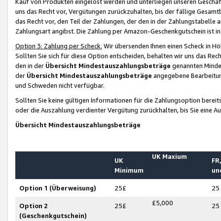
Kauf von Produkten eingelöst werden und unterliegen unseren Geschäf
uns das Recht vor, Vergütungen zurückzuhalten, bis der fällige Gesamt
das Recht vor, den Teil der Zahlungen, der den in der Zahlungstabelle 
Zahlungsart angibst. Die Zahlung per Amazon-Geschenkgutschein ist in
Option 3: Zahlung per Scheck.
Wir übersenden Ihnen einen Scheck in Höh
Sollten Sie sich für diese Option entscheiden, behalten wir uns das Rec
den in der
Übersicht Mindestauszahlungsbeträge
genannten Mindest
der
Übersicht Mindestauszahlungsbeträge
angegebene Bearbeitung
und Schweden nicht verfügbar.
Sollten Sie keine gültigen Informationen für die Zahlungsoption bereit
oder die Auszahlung verdienter Vergütung zurückhalten, bis Sie eine A
Übersicht Mindestauszahlungsbeträge
UK Maxium
UK
FR,
Minimum
un
Option 1 (Überweisung)
25£
25
£5,000
Option 2
25£
25
(Geschenkgutschein)