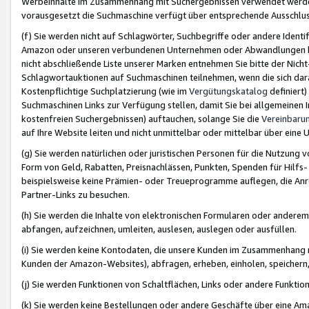
Werbeinhalte im Zusammenhang mit Suchergebnissen verwendet werden,
vorausgesetzt die Suchmaschine verfügt über entsprechende Ausschlu
(f) Sie werden nicht auf Schlagwörter, Suchbegriffe oder andere Ident
Amazon oder unseren verbundenen Unternehmen oder Abwandlungen bzw
nicht abschließende Liste unserer Marken entnehmen Sie bitte der Nich
Schlagwortauktionen auf Suchmaschinen teilnehmen, wenn die sich da
Kostenpflichtige Suchplatzierung (wie im
Vergütungskatalog
definiert
Suchmaschinen Links zur Verfügung stellen, damit Sie bei allgemeinen I
kostenfreien Suchergebnissen) auftauchen, solange Sie die
Vereinbaru
auf Ihre Website leiten und nicht unmittelbar oder mittelbar über eine
(g) Sie werden natürlichen oder juristischen Personen für die Nutzung 
Form von Geld, Rabatten, Preisnachlässen, Punkten, Spenden für Hilfs
beispielsweise keine Prämien- oder Treueprogramme auflegen, die Anrei
Partner-Links zu besuchen.
(h) Sie werden die Inhalte von elektronischen Formularen oder anderem M
abfangen, aufzeichnen, umleiten, auslesen, auslegen oder ausfüllen.
(i) Sie werden keine Kontodaten, die unsere Kunden im Zusammenhang 
Kunden der Amazon-Websites), abfragen, erheben, einholen, speichern,
(j) Sie werden Funktionen von Schaltflächen, Links oder andere Funkti
(k) Sie werden keine Bestellungen oder andere Geschäfte über eine Ama