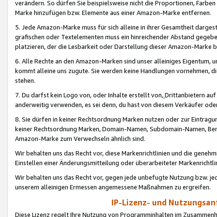
verändern. So dürfen Sie beispielsweise nicht die Proportionen, Farb
Marke hinzufügen bzw. Elemente aus einer Amazon-Marke entfernen.
5. Jede Amazon-Marke muss für sich alleine in ihrer Gesamtheit darge
grafischen oder Textelementen muss ein hinreichender Abstand gegebe
platzieren, der die Lesbarkeit oder Darstellung dieser Amazon-Marke b
6. Alle Rechte an den Amazon-Marken sind unser alleiniges Eigentum, 
kommt alleine uns zugute. Sie werden keine Handlungen vornehmen, 
stehen.
7. Du darfst kein Logo von, oder Inhalte erstellt von,
Drittanbietern au
anderweitig verwenden, es sei denn, du hast von diesem Verkäufer oder
8. Sie dürfen in keiner Rechtsordnung Marken nutzen oder zur Eintragu
keiner Rechtsordnung Marken, Domain-Namen, Subdomain-Namen, Benu
Amazon-Marke zum Verwechseln ähnlich sind.
Wir behalten uns das Recht vor, diese Markenrichtlinien und die gene
Einstellen einer Änderungsmitteilung oder überarbeiteter Markenricht
Wir behalten uns das Recht vor, gegen jede unbefugte Nutzung bzw. jede 
unserem alleinigen Ermessen angemessene Maßnahmen zu ergreifen.
IP-Lizenz- und Nutzungsan
Diese Lizenz regelt Ihre Nutzung von Programminhalten im Zusammen