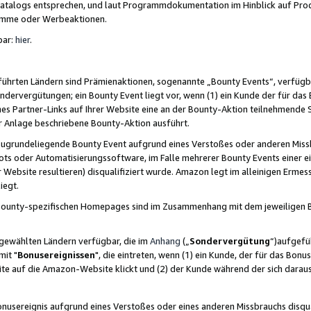
skatalogs entsprechen, und laut Programmdokumentation im Hinblick auf Pr
amme oder Werbeaktionen.
bar:
hier
.
führten Ländern sind Prämienaktionen, sogenannte „Bounty Events“, verfügb
Sondervergütungen; ein Bounty Event liegt vor, wenn (1) ein Kunde der für da
nes Partner-Links auf Ihrer Website eine an der Bounty-Aktion teilnehmende 
er Anlage beschriebene Bounty-Aktion ausführt.
ugrundeliegende Bounty Event aufgrund eines Verstoßes oder anderen Miss
ots oder Automatisierungssoftware, im Falle mehrerer Bounty Events einer e
r Website resultieren) disqualifiziert wurde. Amazon legt im alleinigen Ermess
iegt.
n Bounty-spezifischen Homepages sind im Zusammenhang mit dem jeweiligen
sgewählten Ländern verfügbar, die im
Anhang
(„
Sondervergütung
“)aufgefüh
it "
Bonusereignissen
", die eintreten, wenn (1) ein Kunde, der für das Bon
bsite auf die Amazon-Website klickt und (2) der Kunde während der sich dar
usereignis aufgrund eines Verstoßes oder eines anderen Missbrauchs disqua