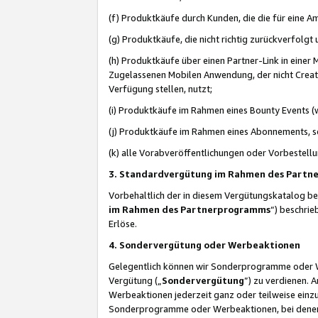
(f) Produktkäufe durch Kunden, die die für eine
(g) Produktkäufe, die nicht richtig zurückverfolg
(h) Produktkäufe über einen Partner-Link in einer
Zugelassenen Mobilen Anwendung, der nicht Creator
Verfügung stellen, nutzt;
(i) Produktkäufe im Rahmen eines Bounty Events (w
(j) Produktkäufe im Rahmen eines Abonnements, so
(k) alle Vorabveröffentlichungen oder Vorbestellu
3. Standardvergütung im Rahmen des Part
Vorbehaltlich der in diesem Vergütungskatalog b
im Rahmen des Partnerprogramms
“) beschri
Erlöse.
4. Sondervergütung oder Werbeaktionen
Gelegentlich können wir Sonderprogramme oder Wer
Vergütung („
Sondervergütung
”) zu verdienen. 
Werbeaktionen jederzeit ganz oder teilweise einz
Sonderprogramme oder Werbeaktionen, bei denen e