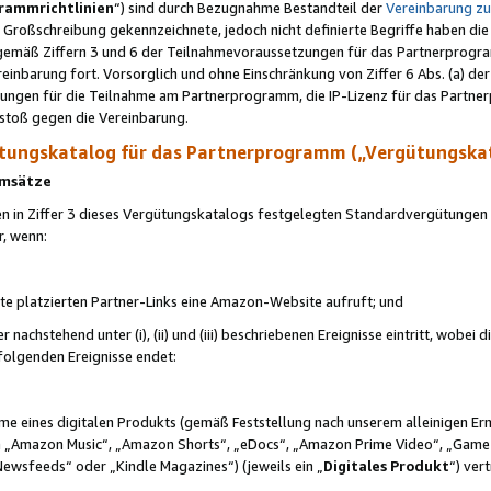
rammrichtlinien
“) sind durch Bezugnahme Bestandteil der
Vereinbarung z
Großschreibung gekennzeichnete, jedoch nicht definierte Begriffe haben die
 gemäß Ziffern 3 und 6 der Teilnahmevoraussetzungen für das Partnerprogram
nbarung fort. Vorsorglich und ohne Einschränkung von Ziffer 6 Abs. (a) der
ungen für die Teilnahme am Partnerprogramm, die IP-Lizenz für das Partner
rstoß gegen die Vereinbarung.
ungskatalog für das Partnerprogramm („Vergütungska
 Umsätze
n in Ziffer 3 dieses Vergütungskatalogs festgelegten Standardvergütungen v
r, wenn:
ite platzierten Partner-Links eine Amazon-Website aufruft; und
r nachstehend unter (i), (ii) und (iii) beschriebenen Ereignisse eintritt, wobe
 folgenden Ereignisse endet:
hme eines digitalen Produkts (gemäß Feststellung nach unserem alleinigen 
 „Amazon Music“, „Amazon Shorts“, „eDocs“, „Amazon Prime Video“, „Game
Newsfeeds“ oder „Kindle Magazines“) (jeweils ein „
Digitales Produkt
“) ver