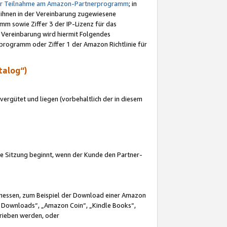
ur Teilnahme am Amazon-Partnerprogramm
; in
 ihnen in der Vereinbarung zugewiesene
m sowie Ziffer 3 der IP-Lizenz für das
 Vereinbarung wird hiermit Folgendes
programm oder Ziffer 1 der Amazon Richtlinie für
talog“)
ergütet und liegen (vorbehaltlich der in diesem
i die Sitzung beginnt, wenn der Kunde den Partner-
Ermessen, zum Beispiel der Download einer Amazon
 Downloads“, „Amazon Coin“, „Kindle Books“,
trieben werden, oder